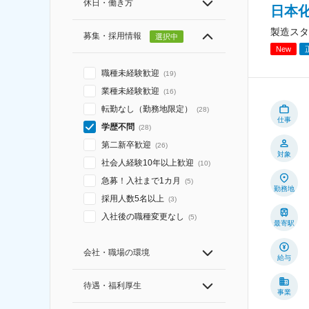
休日・働き方
日本
製造スタ
募集・採用情報
選択中
New
職種未経験歓迎
(
19
)
業種未経験歓迎
(
16
)
転勤なし（勤務地限定）
(
28
)
仕事
学歴不問
(
28
)
第二新卒歓迎
(
26
)
対象
社会人経験10年以上歓迎
(
10
)
急募！入社まで1カ月
(
5
)
勤務地
採用人数5名以上
(
3
)
入社後の職種変更なし
(
5
)
最寄駅
会社・職場の環境
給与
待遇・福利厚生
事業