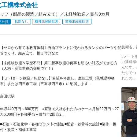
化工機株式会社
ッフ（部品の製造／組み立て）／未経験歓迎／賞与9カ月
転勤なし
職種未経験歓迎
業種未経験歓迎
正社員
技術も、
【ゼロから育てる教育体制】石油プラントに使われるタンクのパーツや配
管づくり、組み立て、据え付けなど
5メート
い達成感
【未経験歓迎＆学歴不問】第二新卒歓迎◎何事も明るい対応ができる方
んです。
（人柄・意欲重視の採用です！）
たちでつ
【 U・Iターン歓迎／転勤なし】希望を考慮し、鹿島工場（茨城県神栖
れたの...
市）または四日市工場（三重県四日市）に配属します...
富田浜駅
年収440万円～600万円 ※直近で入社された方のケース月給22万円～27
万6,000円＋各種手当＋賞与年2回◎2...
■石油・石油化学・各種プラン卜の製缶■配管・鉄骨等の設計■製作・据
付・改造・補修工事等