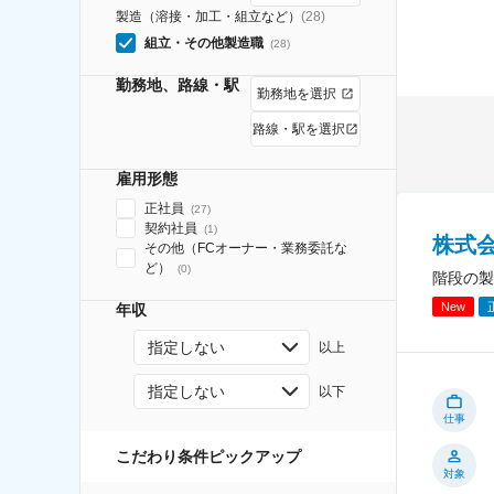
製造（溶接・加工・組立など）
(
28
)
組立・その他製造職
(
28
)
勤務地、路線・駅
勤務地を選択
路線・駅を選択
雇用形態
正社員
(
27
)
契約社員
(
1
)
株式
その他（FCオーナー・業務委託な
ど）
(
0
)
階段の製
New
年収
指定しない
以上
指定しない
以下
仕事
こだわり条件ピックアップ
対象