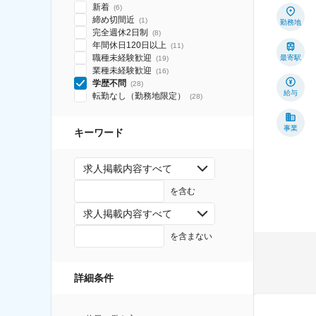
新着
(
6
)
締め切間近
(
1
)
勤務地
完全週休2日制
(
8
)
年間休日120日以上
(
11
)
職種未経験歓迎
最寄駅
(
19
)
業種未経験歓迎
(
16
)
学歴不問
(
28
)
給与
転勤なし（勤務地限定）
(
28
)
事業
キーワード
求人掲載内容すべて
を含む
求人掲載内容すべて
を含まない
詳細条件