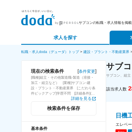
サブコンの転職・求人情報を掲載
求人を探す
詳細条件から探す
エージェ
転職・求人doda（デューダ）トップ
建設・プラント・不動産業界
サブコ
新着求人から探す
スカウト
[
]
現在の検索条件
条件変更
サブコン、組立
[職種]組立・その他製造職-製造（溶接・
求人特集から探す
パートナ
加工・組立など） [業種]サブコン-建
2
設・プラント・不動産業界 [こだわり条
該当求人数
件ピックアップ]学歴不問 [詳細条件](募
詳細を見る
集・採用情報)学歴不問
検索条件を保存
日機
エレベー
基本条件
New