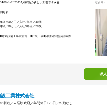
5100-3※2025年4月稼働の新しい工場です★受...
定あり）..
国母駅
年収600万円／入社7年目／40代
年収390万円／入社3年目／20代
■電気設備工事設計施工■計装工事■自動制御盤設計製作
求人
施設工業株式会社
の製造／未経験歓迎／年間休日125日／転勤なし