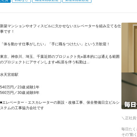
新築マンションやオフィスビルに欠かせないエレベーターを組み立てる仕
事です！
「体を動かす仕事がしたい」「手に職をつけたい」という方歓迎！
東京、神奈川、埼玉、千葉近郊のプロジェクト先※基本的には通える範囲
のプロジェクトにアサインします※転居を伴う転勤は...
水天宮前駅
540万円／23歳 経験1年
560万円／30歳 経験8年
■エレベーター・エスカレーターの新設・改修工事、保全整備日立ビルシ
ステムの工事協力会社です
＼正社員
毎日たく
その“動