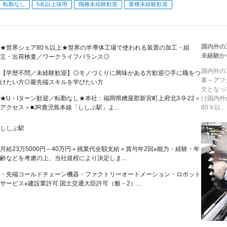
転勤なし
5名以上採用
職種未経験歓迎
業種未経験歓迎
国内外の
★世界シェア80％以上★世界の半導体工場で使われる装置の加工・組
未経験か
立・出荷検査／ワークライフバランス◎
国内外の
【学歴不問／未経験歓迎】◎モノづくりに興味がある方歓迎◎手に職をつ
案～アフ
けたい方◎最先端スキルを学びたい方
欠となっ
★U・Iターン歓迎／転勤なし★本社：福岡県糟屋郡新宮町上府北3‐9‐22＜
け国内外
アクセス＞■JR鹿児島本線「ししぶ駅」よ...
80％以...
ししぶ駅
月給23万5000円～40万円＋残業代全額支給＋賞与年2回※能力・経験・年
齢などを考慮の上、当社規程により決定しま...
・先端コールドチェーン機器・ファクトリーオートメーション・ロボット
サービス※建設業許可 国土交通大臣許可（般－2）...