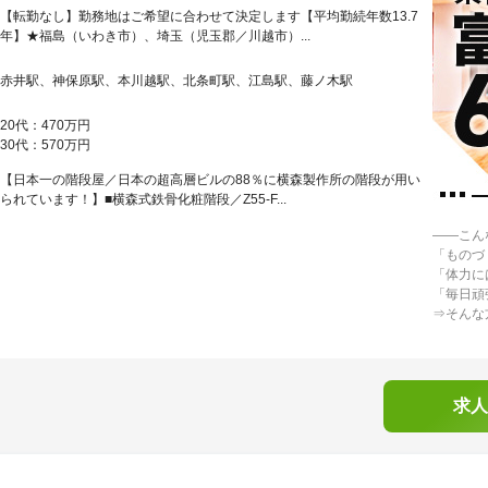
【転勤なし】勤務地はご希望に合わせて決定します【平均勤続年数13.7
年】★福島（いわき市）、埼玉（児玉郡／川越市）...
赤井駅、神保原駅、本川越駅、北条町駅、江島駅、藤ノ木駅
20代：470万円
30代：570万円
【日本一の階段屋／日本の超高層ビルの88％に横森製作所の階段が用い
られています！】■横森式鉄骨化粧階段／Z55-F...
――こん
「ものづ
「体力に
「毎日頑
⇒そんな
求人