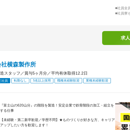
■社員全
■社員寮
求人
会社横森製作所
造スタッフ／賞与5ヶ月分／平均有休取得12.2日
転勤なし
5名以上採用
職種未経験歓迎
業種未経験歓迎
正社員
『富士山の620山分』の階段を製造！安定企業で鉄骨階段の加工・組立を
する仕事
【未経験・第二新卒歓迎／学歴不問】★ものづくりが好きな方、キャリア
アップしたい方を歓迎します！