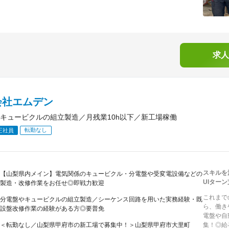
求人
会社エムデン
キュービクルの組立製造／月残業10h以下／新工場稼働
転勤なし
正社員
スキルを
【山梨県内メイン】電気関係のキュービクル・分電盤や受変電設備などの
UIター
製造・改修作業をお任せ◎即戦力歓迎
これまで
分電盤やキュービクルの組立製造／シーケンス回路を用いた実務経験・既
ら、働き
設盤改修作業の経験がある方◎要普免
電盤や自
＜転勤なし／山梨県甲府市の新工場で募集中！＞山梨県甲府市大里町
集！◎給