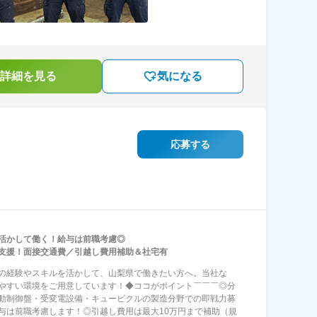
詳細を見る
気になる
応募する
活かして働く！給与は前職考慮◎
ン支援！面接交通費／引越し費用補助＆社宅有
の経験やスキルを活かして、山梨県で働きたい方へ。当社な
やすい環境をご用意しています！◆ココがポイント￣￣￣◎分
動制御盤・受変電設備・キュービクルの製造分野での即戦力募
与は前職考慮します！◎引越し費用は最大10万円まで補助（規