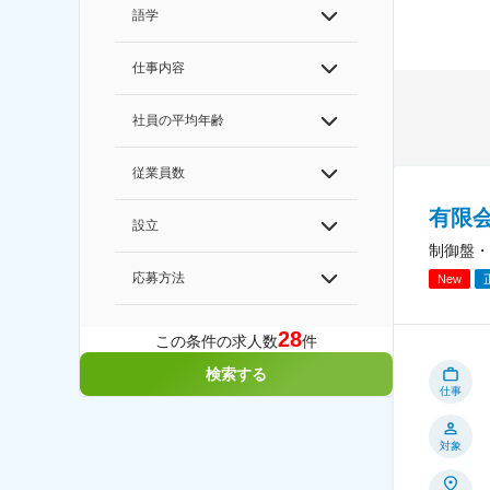
語学
仕事内容
社員の平均年齢
従業員数
有限
設立
制御盤・
応募方法
New
28
この条件の求人数
件
検索する
仕事
対象