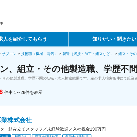
中
求人を紹介してもらう
知りたい・聞きたい
ントサービス
転職ノウハウ
サブコン
技術職（機械・電気）
製造（溶接・加工・組立など）
組立・その
ン、組立・その他製造職、学歴不問
サービス
データで見る転職
・その他製造職、学歴不問の転職・求人検索結果です。左の求人検索条件にて絞込
ーエージェントサービス
コラム・インタビュー
8
件中
1～28
件
を表示
転職Q&A
工業株式会社
ター組み立てスタッフ／未経験歓迎／入社祝金190万円
転勤なし
職種未経験歓迎
業種未経験歓迎
正社員