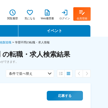
閲覧履歴
気になる
Web履歴書
ログイン
会員登録
イベント
転職イベント・転職セミナー
他製造職
学歴不問の転職・求人情報
 の転職・求人検索結果
転職フェア
みができます。
転職セミナー動画
条件で並べ替え
応募する