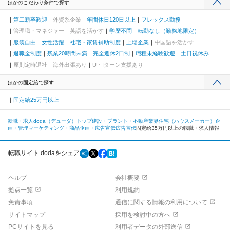
ほかのこだわり条件で探す
第二新卒歓迎
外資系企業
年間休日120日以上
フレックス勤務
管理職・マネジャー
英語を活かす
学歴不問
転勤なし（勤務地限定）
服装自由
女性活躍
社宅・家賃補助制度
上場企業
中国語を活かす
退職金制度
残業20時間未満
完全週休2日制
職種未経験歓迎
土日祝休み
原則定時退社
海外出張あり
U・Iターン支援あり
ほかの固定給で探す
固定給25万円以上
転職・求人doda（デューダ）トップ
建設・プラント・不動産業界
住宅（ハウスメーカー）
企
画・管理
マーケティング・商品企画・広告宣伝
広告宣伝
固定給35万円以上の転職・求人情報
転職サイト dodaをシェア
ヘルプ
会社概要
拠点一覧
利用規約
免責事項
通信に関する情報の利用について
サイトマップ
採用を検討中の方へ
PCサイトを見る
利用者データの外部送信