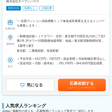
株式会社オープンハウス
可能です。
です。
・各ブランドの強みを活かしながら、お客様に選ばれる仕組みづ
契約社員
転勤なし
上場企業
くりを推進できることが、この仕事の大きなやりがいです。
■当社について：
注文住宅・分譲戸建住宅の設計・施工、不動産仲介・管理、収益
変更の範囲：会社の定める業務
"～全国マンション供給棟数トップ★急成長事業を支えるメンバー
不動産販売、海外不動産事業展開など住まい全般において幅広い
を募集します～
事業を展開しております。
仕事内容
■業務内容
分譲戸建住宅では、グッドデザイン賞・キッズデザイン賞をはじ
当社のマンション開発事業部において、広告審査をご担当いただ
め国内はもちろん海外の建築デザイン賞にもエントリーを率先し
＜勤務地詳細＞ＪＰタワー 住所：東京都千代田区丸の内二丁目7
きます。
て行い、数々の賞を受賞しているデザイン性の高い商品を供給し
番2号 JPタワー20階勤務地最寄駅：各線／東京駅受動喫煙対策：
営業部門や企画部門、広告代理店が作成した広告・販促グッズに
勤務地
ております。
敷地内喫煙可能場所あり
【最寄り駅】
ついて、審査業務をご担当いただきます。
現在は年間100棟強を供給、内訳は分譲住宅9割、注文住宅1割程
東京駅、二重橋前駅、有楽町駅
＜対象＞
度、供給価格帯は3000万台～2億円を超える幅広い層に住宅を供
商品ホームページ、メールマガジン、チラシ、販促グッズ など
給しております。
＜予定年収＞432万円～700万円＜賃金形態＞月給制補足事項なし
＜関連法令＞
自然光をたっぷり採り込める天井の高い住まいや、自然素材をふ
＜賃金内訳＞月額（基本給）：291,700円～364,600円固定残業手
宅建業法、景品表示法、私的独占の禁止及び公正取引の確保に関
給与
んだんに使った住まいなど、高いデザイン性の家づくりを得意と
当/月：68,300円～85,400円（固定残業時間30時間0分/月）超過し
する法律 など
し、不動産仕入から建築、注文、リフォームまで幅広いラインナ
た時間外労働の残業手当は追加支給＜月給＞360,000円～450,000
ップを展開しています。
円（一律手当を含む）＜昇給有無＞有＜残業手当＞有＜給与補足
※部門の業務内容は多岐にわたりますが、スキルや適性に応じ、少
＞※給与詳細は経験・スキル等を踏まえて同社規定により決定しま
応募依頼する
しずつ業務をお任せいたします。
気になる
す。■賞与：年2回■昇給・昇格：年2回賃金はあくまでも目安の金
（エージェントサービス）
額であり、選考を通じて上下する可能性があります。月給(月額)は
▼オープンハウスのマンションシリーズについて
固定手当を含めた表記です。
全国マンション供給棟数No.1を誇るマンションシリーズです（※
１）。一等地、且つ駅近に展開をしています。ラウンジやフィッ
人気求人ランキング
トネス等の共有施設はシンプルにし建築コストを削減すること
dodaに掲載中の求人を、応募数順にランキング形式でご紹介します。
で、住空間や外観デザイン、構造部分にはしっかりとコストをか