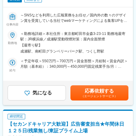
・Google Analyticsなどを活用したデータ分析
ら、ブランド戦略の企画からクリエイティブ制作まで幅広く携わ
・マーケティング施策の効果検証および改善提案
ることが可能です。
・PDCAサイクルの構築・運用
・各ブランドの強みを活かし、お客様に選ばれる理由を形にして
～SNSなどを利用した広報業務をお任せ／国内外の数々のデザイ
(3)予算・プロジェクト管理
いくやりがいがあります。
ン賞を受賞している当社でwebマーケティングによる集客UPをお
・各ブランドのマーケティング予算管理
仕事内容
任せ／完全週休2日制・長期休暇有り・残業20H程・転勤なしとワ
・投資対効果を踏まえたリソースの最適化
変更の範囲：会社の定める業務
ークライフバランスを整えて長期就労可能な就業環境～
＜勤務地詳細＞本社住所：東京都町田市金森3-23-11 勤務地最寄
・社内外関係者との連携およびプロジェクト推進
駅：JR横浜線／成瀬駅受動喫煙対策：屋内全面禁煙
(4)外部パートナーとの連携
勤務地
・広告代理店や制作会社との折衝
【最寄り駅】
■職務内容：
・広告運用や制作進行のディレクション
成瀬駅、南町田グランベリーパーク駅、つくし野駅
ホームページ・SNS等からの集客、注文住宅・コーポレートサイ
・成果最大化に向けた改善提案
トの運営をお任せ致します。
＜予定年収＞550万円～700万円＜賃金形態＞月給制＜賃金内訳＞
(5)マーケティング基盤の強化
・SEO対策
月額（基本給）：340,000円～450,000円固定残業手当/月：
・CRM／MAの活用推進
・SNSやホームページを利用したプロモーション
給与
90,000円（固定残業時間33時間0分/月）超過した時間外労働の残
・生成AIを活用した業務効率化
・顧客ニーズを特定(仮定)し、弊社の強みやサービス等の創造・言
業手当は追加支給＜月給＞430,000円～540,000円（一律手当を含
・マーケティング環境の整備および改善施策の企画
語化
む）＜昇給有無＞有＜残業手当＞有＜給与補足＞■昇給：年1回■
・上記、数値データと向き合い検証と改善を繰り返す
賞与：年1回賃金はあくまでも目安の金額であり、選考を通じて上
■組織構成：
応募依頼する
気になる
下する可能性があります。月給(月額)は固定手当を含めた表記で
・部長の下、8名のメンバーで構成されております（20代～30代
（エージェントサービス）
す。
が中心）
■就労環境:
完全週休2日制、年末年始、夏季休暇、GW休暇と日々の休みだけ
■この仕事のやりがい：
でなく、7日程の長期休暇も取得するなどメリハリを持った就業環
・当社では複数の住宅ブランドを展開しており、それぞれ異なる
締切間近
境となっております。PCは20時シャットダウンするなど残業対策
ブランドコンセプトや顧客層を持っています。
【セカンドキャリア大歓迎】広告審査担当★年間休日
にも取り組んでおり、月平均残業時間は20H程となっておりま
・本ポジションでは、4つのブランドそれぞれの個性や世界観を大
す。
１２５日/残業無し/東証プライム上場
切にしながら、戦略立案から実行、改善まで幅広く携わることが
転勤もなく、ワークライフバランスを整えながら就業できる環境