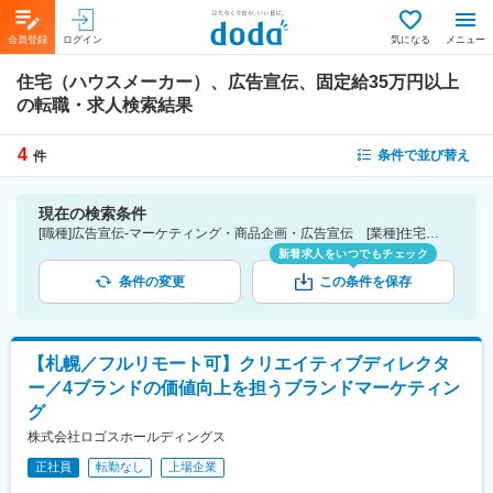
会員登録
ログイン
気になる
メニュー
住宅（ハウスメーカー）、広告宣伝、固定給35万円以上
の転職・求人検索結果
4
条件で並び替え
件
現在の検索条件
[職種]広告宣伝-マーケティング・商品企画・広告宣伝 [業種]住宅（ハウスメーカー）-建設・プラント・不動産業界 [詳細条件](待遇・福利厚生)固定給35万円以上
新着求人をいつでもチェック
条件の変更
この条件を保存
【札幌／フルリモート可】クリエイティブディレクタ
ー／4ブランドの価値向上を担うブランドマーケティン
グ
株式会社ロゴスホールディングス
正社員
転勤なし
上場企業