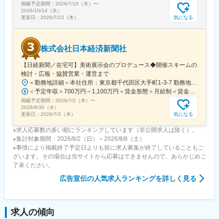
掲載予定期間：
2026/7/16（木）
〜
2026/10/14（水）
気になる
更新日：
2026/7/23（木）
株式会社日本経済新聞社
【日経新聞／在宅可】美術展示会のプロデュース◆開催スキームの
検討・広報・協賛営業・運営まで
＜勤務地詳細＞本社住所：東京都千代田区大手町1-3-7 勤務地最寄駅：地下鉄千代田線／大手町駅受動喫煙対策：屋内喫煙可能場所あり変更の範囲：会社の定める事業所（リモートワーク含む）
＜予定年収＞700万円～1,100万円＜賃金形態＞月給制＜賃金内訳＞月額（基本給）：430,000円～650,000円＜月給＞430,000円～650,000円＜昇給有無＞有＜残業手当＞無＜給与補足＞※上記年収は、想定年収です。住居費補助、子手当などの各種手当を含む金額です。※基本給は経験・能力等を考慮の上、当社規定により決定します。■昇給：原則、年1回■賞与：夏季・冬季賃金はあくまでも目安の金額であり、選考を通じて上下する可能性があります。月給(月額)は固定手当を含めた表記です。
掲載予定期間：
2026/7/2（木）
〜
2026/9/30（水）
気になる
更新日：
2026/7/2（木）
※求人応募数の多い順にランキングしています（非公開求人は除く）。
※集計対象期間：2026/8/2（日）～2026/8/8（土）
※事情により掲載終了予定日よりも前に求人募集が終了していることもご
ざいます。その場合は当サイトから応募はできませんので、あらかじめご
了承ください。
広告宣伝
の人気求人ランキングを詳しく見る
求人の傾向