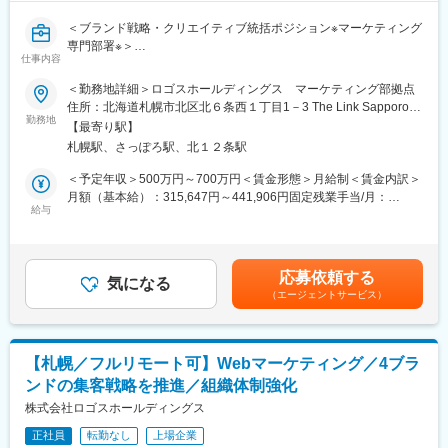
＜ブランド戦略・クリエイティブ統括ポジション※マーケティング
専門部署※＞
仕事内容
～ブランド価値向上と集客成果の両立を担う、マーケティング中
核メンバー募集～
＜勤務地詳細＞ロゴスホールディングス マーケティング部拠点
住所：北海道札幌市北区北６条西１丁目1－3 The Link Sapporo
■募集背景：
勤務地
８階受動喫煙対策：屋内全面禁煙変更の範囲：会社の定める事業
【最寄り駅】
・札幌に本社を構えるハウスメーカーである当社では、事業拡大
所（リモートワーク含む）
札幌駅、さっぽろ駅、北１２条駅
に伴いマーケティング組織の強化を進めています。
・これまで培ってきた各ブランドの価値をさらに高めるため、ブ
＜予定年収＞500万円～700万円＜賃金形態＞月給制＜賃金内訳＞
ランディングとマーケティングの両面から組織を牽引いただける
月額（基本給）：315,647円～441,906円固定残業手当/月：
方を募集します。
給与
48,413円～67,777円（固定残業時間20時間0分/月）超過した時間
外労働の残業手当は追加支給＜月給＞364,060円～509,683円（一
■業務内容：
律手当を含む）＜昇給有無＞有＜残業手当＞有＜給与補足＞※給与
・中長期的な企業価値向上を目指す「ブランディング」と、反
詳細は、経験・年齢・能力を考慮し規定により優遇致します。■昇
応募依頼する
響・リード獲得を目的とした「ダイレクトマーケティング」の両
気になる
給：年1回（7月）※業務評価による■賞与：年2回（6月、12月）年
（エージェントサービス）
軸を推進。
間：基本給2.0ヶ月分支給※前年度実績による賃金はあくまでも目
・各種クリエイティブの品質向上と統括を担い、ブランド成長を
安の金額であり、選考を通じて上下する可能性があります。月給
リードしていただきます。
(月額)は固定手当を含めた表記です。
【札幌／フルリモート可】Webマーケティング／4ブラ
■業務詳細：
ンドの集客戦略を推進／組織体制強化
(1)ブランド戦略の企画・推進：
・コーポレートブランド戦略の立案および運用管理
株式会社ロゴスホールディングス
・ブランドコンセプト、世界観の設計・浸透施策の企画推進
正社員
転勤なし
上場企業
・企業価値向上に向けた各種ブランディング施策の実行