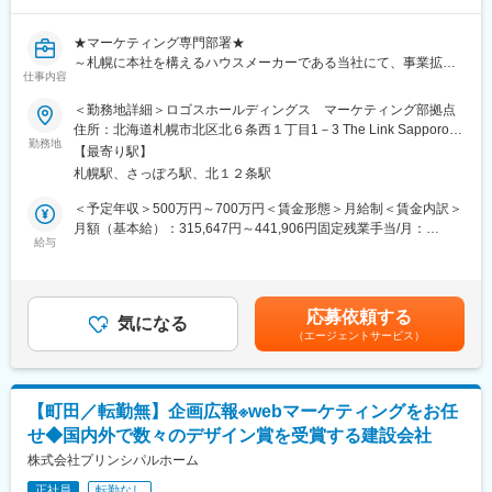
(2)クリエイティブ品質管理・ディレクション：
・広告、Webサイト、パンフレット、動画など各種クリエイティ
★マーケティング専門部署★
ブの品質管理
～札幌に本社を構えるハウスメーカーである当社にて、事業拡大
・デザインおよびコピーライティングの企画・制作ディレクショ
仕事内容
に伴うマーケティング組織の強化を進めています～
ン
＜勤務地詳細＞ロゴスホールディングス マーケティング部拠点
・ブランドガイドラインの整備および品質基準の管理
■ミッション：
住所：北海道札幌市北区北６条西１丁目1－3 The Link Sapporo
(3)制作プロジェクト推進：
・当社が展開する4ブランドそれぞれの個性や強みを活かしなが
勤務地
８階受動喫煙対策：屋内全面禁煙変更の範囲：会社の定める事業
・社内関係部署との連携およびプロジェクト進行管理
【最寄り駅】
ら、ブランド価値向上と集客成果最大化の両立を実現すること。
所（リモートワーク含む）
・外部制作会社、デザイナー、撮影チーム等の選定・折衝・ディ
札幌駅、さっぽろ駅、北１２条駅
・戦略立案から実行、効果検証までを一貫して推進し、マーケテ
レクション
ィングの力で事業成長を牽引していただきます。
＜予定年収＞500万円～700万円＜賃金形態＞月給制＜賃金内訳＞
・クリエイティブ制作における進行管理および成果検証
月額（基本給）：315,647円～441,906円固定残業手当/月：
■当ポジションについて：
給与
48,413円～67,777円（固定残業時間20時間0分/月）超過した時間
■組織構成：
・当社が展開する4ブランド（ロゴスホーム、豊栄建設など）のマ
外労働の残業手当は追加支給＜月給＞364,060円～509,683円（一
・部長の下、8名のメンバーで構成されております（20代～30代
ーケティング戦略立案から実行、効果検証までを担当いただきま
律手当を含む）＜昇給有無＞有＜残業手当＞有＜給与補足＞※給与
が中心）
す。
詳細は、経験・年齢・能力を考慮し規定により優遇致します。■昇
応募依頼する
・将来的にはディレクターとして、各ブランドのマーケティング
気になる
給：年1回（7月）※業務評価による■賞与：年2回（6月、12月）年
■ミッション：
（エージェントサービス）
戦略を統括し、組織を牽引いただくことを期待しています。
間：基本給2.0ヶ月分支給※前年度実績による賃金はあくまでも目
・事業成長に直結するマーケティング戦略の推進
安の金額であり、選考を通じて上下する可能性があります。月給
・ブランド価値向上と反響獲得を両立するクリエイティブの実現
■業務内容：
(月額)は固定手当を含めた表記です。
・各ブランドの魅力を最大限に引き出すコミュニケーション設計
(1)マーケティング戦略の立案・実行
【町田／転勤無】企画広報※webマーケティングをお任
・各事業会社の商談目標達成に向けた集客戦略の企画・推進
■このポジションの魅力：
せ◆国内外で数々のデザイン賞を受賞する建設会社
・KGI・KPIに基づくマーケティング施策の設計・実行
・当社では4社の住宅ブランドを展開しており、それぞれ異なるブ
・ブランドごとの特性に合わせた施策立案
株式会社プリンシパルホーム
ランドコンセプトや顧客層を持っています。
(2)効果分析・改善推進
・本ポジションでは、4つのブランドの個性や世界観を尊重しなが
正社員
転勤なし