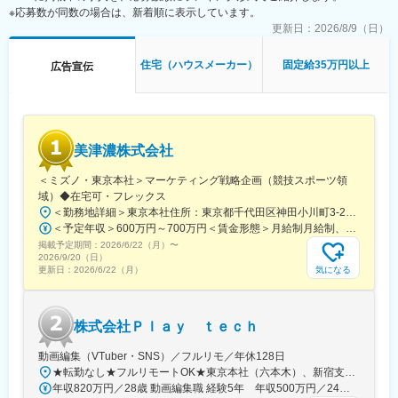
※応募数が同数の場合は、新着順に表示しています。
けながら、中低層型のハイクラスの物件を魅力ある価格で提供し
ていることが特徴です。
更新日：
2026/8/9（日）
土地の仕入れから、企画・開発、販売までを一貫して行うこと
で、お客様に“等身大”の「都心」×「駅近」マンションを提供して
住宅（ハウスメーカー）
固定給35万円以上
広告宣伝
います。
※１：株式会社不動産経済研究所作成「2021年・2022年・2023
年・2024年全国分譲マンション売主グループ別供給戸数ランキン
グ」より
美津濃株式会社
■就業環境：
20:00にPCが自動でシャットダウンするシステムを導入していま
＜ミズノ・東京本社＞マーケティング戦略企画（競技スポーツ領
す。また、長期休暇を連続で取得できる環境が整っており、夏季
域）◆在宅可・フレックス
休暇(10日)、冬季休暇(11日)等、メリハリをつけて働くことが可能
＜勤務地詳細＞東京本社住所：東京都千代田区神田小川町3-22 勤務地最寄駅：JR各線／御茶ノ水駅受動喫煙対策：敷地内全面禁煙変更の範囲：会社の定める事業所（リモートワーク含む）
です。
＜予定年収＞600万円～700万円＜賃金形態＞月給制月給制、昇給年1回（6月）、賞与年2回（夏・冬）＜賃金内訳＞月額（基本給）：375,000円～400,000円＜月給＞375,000円～400,000円＜昇給有無＞有＜残業手当＞有＜給与補足＞賞与は年2回（夏・冬）支給、4ヶ月分程度。賃金はあくまでも目安の金額であり、選考を通じて上下する可能性があります。月給(月額)は固定手当を含めた表記です。
掲載予定期間：
2026/6/22（月）
〜
■当社の特徴：
2026/9/20（日）
◇売上１兆円を突破！13期連続過去最高の売上高を更新
気になる
更新日：
2026/6/22（月）
都心で圧倒的なシェアを誇る戸建事業・マンション開発事業・不
動産流通事業を柱とした総合ディベロッパーです。創業から16年
目にあたる2013年に東証一部直接上場（現プライム市場）、2023
株式会社Ｐｌａｙ ｔｅｃｈ
年に売上１兆円を突破した、プライム上場・不動産業界のトップ
ブランドです。2013年上場来13期連続して過去最高の売上高を更
動画編集（VTuber・SNS）／フルリモ／年休128日
新しています。"
★転勤なし★フルリモートOK★東京本社（六本木）、新宿支社、名古屋支社、大阪支社、福岡支社または一都三県・名古屋・関西・福岡の各プロジェクト先◆勤務地・アクセス【本社】東京都港区六本木6-2-31六本木ヒルズノースタワー17階東京メトロ日比谷線、都営地下鉄大江戸線「六本木駅」 直結【新宿支社】東京都新宿区新宿1-9-10東京メトロ丸の内線「新宿御苑前駅」徒歩1分各線「新宿三丁目駅」徒歩15分【大阪支社】大阪府大阪市北区大深町6‐38JR各線「大阪駅」より徒歩３分【名古屋支社】愛知県名古屋市西区牛島町6-1 名古屋ルーセントタワー各線「名古屋駅」徒歩5分【福岡支社】福岡県福岡市中央区天神1-14-18福岡市営地下鉄空港線「天神駅」直結七隈線「天神南駅」徒歩5分西鉄天神大牟田線「西鉄福岡（天神）駅」徒歩6分◎受動喫煙対策あり：オフィス内禁煙◎名古屋・福岡拠点はスタートアップ募集です！ 整ったサポート体制のもと、 同期と一緒に成長できるチャンスです！
年収820万円／28歳 動画編集職 経験5年 年収500万円／24歳 動画編集職 経験2年