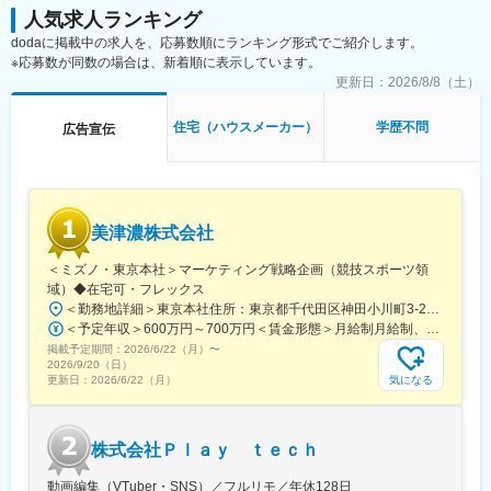
でなく、7日程の長期休暇も取得するなどメリハリを持った就業環
人気求人ランキング
境となっております。PCは20時シャットダウンするなど残業対策
dodaに掲載中の求人を、応募数順にランキング形式でご紹介します。
にも取り組んでおり、月平均残業時間は20H程となっておりま
※応募数が同数の場合は、新着順に表示しています。
す。
転勤もなく、ワークライフバランスを整えながら就業できる環境
更新日：
2026/8/8（土）
です。
住宅（ハウスメーカー）
学歴不問
広告宣伝
■当社について：
注文住宅・分譲戸建住宅の設計・施工、不動産仲介・管理、収益
不動産販売、海外不動産事業展開など住まい全般において幅広い
事業を展開しております。
分譲戸建住宅では、グッドデザイン賞・キッズデザイン賞をはじ
美津濃株式会社
め国内はもちろん海外の建築デザイン賞にもエントリーを率先し
て行い、数々の賞を受賞しているデザイン性の高い商品を供給し
＜ミズノ・東京本社＞マーケティング戦略企画（競技スポーツ領
ております。
域）◆在宅可・フレックス
現在は年間100棟強を供給、内訳は分譲住宅9割、注文住宅1割程
＜勤務地詳細＞東京本社住所：東京都千代田区神田小川町3-22 勤務地最寄駅：JR各線／御茶ノ水駅受動喫煙対策：敷地内全面禁煙変更の範囲：会社の定める事業所（リモートワーク含む）
度、供給価格帯は3000万台～2億円を超える幅広い層に住宅を供
＜予定年収＞600万円～700万円＜賃金形態＞月給制月給制、昇給年1回（6月）、賞与年2回（夏・冬）＜賃金内訳＞月額（基本給）：375,000円～400,000円＜月給＞375,000円～400,000円＜昇給有無＞有＜残業手当＞有＜給与補足＞賞与は年2回（夏・冬）支給、4ヶ月分程度。賃金はあくまでも目安の金額であり、選考を通じて上下する可能性があります。月給(月額)は固定手当を含めた表記です。
給しております。
掲載予定期間：
2026/6/22（月）
〜
自然光をたっぷり採り込める天井の高い住まいや、自然素材をふ
2026/9/20（日）
んだんに使った住まいなど、高いデザイン性の家づくりを得意と
気になる
更新日：
2026/6/22（月）
し、不動産仕入から建築、注文、リフォームまで幅広いラインナ
ップを展開しています。
株式会社Ｐｌａｙ ｔｅｃｈ
動画編集（VTuber・SNS）／フルリモ／年休128日