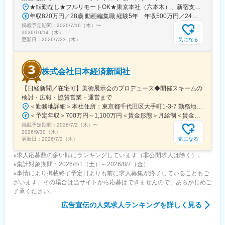
★転勤なし★フルリモートOK★東京本社（六本木）、新宿支社、名古屋支社、大阪支社、福岡支社または一都三県・名古屋・関西・福岡の各プロジェクト先◆勤務地・アクセス【本社】東京都港区六本木6-2-31六本木ヒルズノースタワー17階東京メトロ日比谷線、都営地下鉄大江戸線「六本木駅」 直結【新宿支社】東京都新宿区新宿1-9-10東京メトロ丸の内線「新宿御苑前駅」徒歩1分各線「新宿三丁目駅」徒歩15分【大阪支社】大阪府大阪市北区大深町6‐38JR各線「大阪駅」より徒歩３分【名古屋支社】愛知県名古屋市西区牛島町6-1 名古屋ルーセントタワー各線「名古屋駅」徒歩5分【福岡支社】福岡県福岡市中央区天神1-14-18福岡市営地下鉄空港線「天神駅」直結七隈線「天神南駅」徒歩5分西鉄天神大牟田線「西鉄福岡（天神）駅」徒歩6分◎受動喫煙対策あり：オフィス内禁煙◎名古屋・福岡拠点はスタートアップ募集です！ 整ったサポート体制のもと、 同期と一緒に成長できるチャンスです！
年収820万円／28歳 動画編集職 経験5年 年収500万円／24歳 動画編集職 経験2年
掲載予定期間：
2026/7/16（木）
〜
2026/10/14（水）
気になる
更新日：
2026/7/23（木）
株式会社日本経済新聞社
【日経新聞／在宅可】美術展示会のプロデュース◆開催スキームの
検討・広報・協賛営業・運営まで
＜勤務地詳細＞本社住所：東京都千代田区大手町1-3-7 勤務地最寄駅：地下鉄千代田線／大手町駅受動喫煙対策：屋内喫煙可能場所あり変更の範囲：会社の定める事業所（リモートワーク含む）
＜予定年収＞700万円～1,100万円＜賃金形態＞月給制＜賃金内訳＞月額（基本給）：430,000円～650,000円＜月給＞430,000円～650,000円＜昇給有無＞有＜残業手当＞無＜給与補足＞※上記年収は、想定年収です。住居費補助、子手当などの各種手当を含む金額です。※基本給は経験・能力等を考慮の上、当社規定により決定します。■昇給：原則、年1回■賞与：夏季・冬季賃金はあくまでも目安の金額であり、選考を通じて上下する可能性があります。月給(月額)は固定手当を含めた表記です。
掲載予定期間：
2026/7/2（木）
〜
2026/9/30（水）
気になる
更新日：
2026/7/2（木）
※求人応募数の多い順にランキングしています（非公開求人は除く）。
※集計対象期間：2026/8/1（土）～2026/8/7（金）
※事情により掲載終了予定日よりも前に求人募集が終了していることもご
ざいます。その場合は当サイトから応募はできませんので、あらかじめご
了承ください。
広告宣伝
の人気求人ランキングを詳しく見る