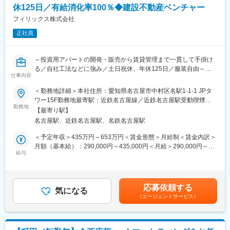
・当社では4社の住宅ブランドを展開しており、それぞれ異なるブ
休125日／有給消化率100％◆建設不動産ベンチャー
・イベントチラシやｗｅｂ広告等バナー作成
ランドコンセプトや顧客層を持っています。
・ＤＭ配信
フィリックス株式会社
・本ポジションでは、4つのブランドの個性や世界観を尊重しなが
・各ショールーム受付業務、キッズ対応
ら、ブランド戦略の企画からクリエイティブ制作まで幅広く携わ
正社員
・SNSの更新
ることが可能です。
・各ブランドの強みを活かし、お客様に選ばれる理由を形にして
■入社後の流れ：
いくやりがいがあります。
～投資用アパートの開発・販売から賃貸管理まで一貫して手掛け
＼未経験でも安心！みんなで作っていくフェーズの組織です／
る／自社工法などに強み／土日祝休、年休125日／服装自由～
新設部署のため、現社員も現在は外部研修を受けながらスキルア
仕事内容
変更の範囲：会社の定める業務
ップを行っております。
■業務内容：
＜勤務地詳細＞本社住所：愛知県名古屋市中村区名駅1-1-1 JPタ
一緒に研修を受けながら、現社員から丁寧に教育を行います。
◆広報・宣伝／営業推進の概要
ワー15F勤務地最寄駅：近鉄名古屋線／近鉄名古屋駅受動喫煙対
事業に関わる情報を収集し、社内外に発信。また、集めた情報を
勤務地
策：屋内喫煙可能場所あり変更の範囲：会社の定める事業所
■配属部署：女性 ２名＋リーダー(20代~30代)
【最寄り駅】
資料などに加工して活用を推奨するなど、営業推進機能も担う。
名古屋駅、近鉄名古屋駅、名鉄名古屋駅
さらに、イベントの企画や一部デジタル領域でのPR・マーケティ
■働き方：
ングも実践。
＜予定年収＞435万円～653万円＜賃金形態＞月給制＜賃金内訳＞
◎フレックス制度あり※コアタイム13～15時
月額（基本給）：290,000円～435,000円＜月給＞290,000円～
└コアタイムを利用して通院してから出勤など、自由に活用して
■業務詳細：
給与
435,000円＜昇給有無＞有＜残業手当＞有＜給与補足＞■昇給：年
います！回数制限も無！
・広報・宣伝企画の立案
1回（12月）■賞与：年2回（6月・12月）※業績及び評価による賃
・営業・宣伝のツール作成
金はあくまでも目安の金額であり、選考を通じて上下する可能性
◎月平均残業5ｈ程度
・ドキュメント作成
があります。月給(月額)は固定手当を含めた表記です。
応募依頼する
・メディアリレーション
気になる
◎年休110日、有休取得率は100％で、5日は必ず取得していま
（エージェントサービス）
・イベントの企画・運営
す！
・撮影
3連休の取得も可能ですので、プライベートも大切にできます
・デジタル領域の業務
・マネジメント業務