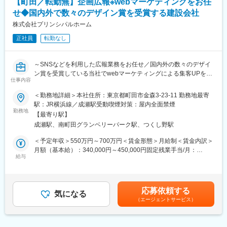
■当グループの魅力：
【町田／転勤無】企画広報※webマーケティングをお任
◎経営基盤は盤石で、リーマンショックやコロナ渦といった不況
せ◆国内外で数々のデザイン賞を受賞する建設会社
■当社の魅力：
の中、黒字経営で乗り越えてきた実績がございます。
【独自工法で革命を起こす企業】
株式会社プリンシパルホーム
◎「建設不動産改革で人々を幸せに」を掲げ、投資用マンション
◎2023年度3月には売上高30億を超えており、安定経営です。
正社員
転勤なし
建設をメイン事業とし、急成長中の会社です。
◎当社が独自で開発した［フィリックス工法7.0］においては、建
◎「いしかわエコリビング賞」においては12年連続で受賞してお
築における全工程の7割ほどを工場で行い、現地での作業を最小限
り、石川県における「省エネ住宅」トップクラスを誇ります。
～SNSなどを利用した広報業務をお任せ／国内外の数々のデザイ
まで簡略化したことにより、工期の短縮のみならず、施工現場で
「小さくても強い企業」として長く働き続けることができる環境
ン賞を受賞している当社でwebマーケティングによる集客UPをお
の安全性を担保できるようになりました。
仕事内容
です◎
任せ／完全週休2日制・長期休暇有り・残業20H程・転勤なしとワ
◎工場で作ることは他社でも見受けられる体制ですが、当社の特
ークライフバランスを整えて長期就労可能な就業環境～
＜勤務地詳細＞本社住所：東京都町田市金森3-23-11 勤務地最寄
徴は 『木造建築』 であることです。木材はその輸送過程で必ず
変更の範囲：会社の定める業務
駅：JR横浜線／成瀬駅受動喫煙対策：屋内全面禁煙
［うねり］が出てしまうものですが、［うねり］が出てもその影
勤務地
響を最小限に抑えられるのが当社の技術力です。
【最寄り駅】
■職務内容：
【見据えている未来】
成瀬駅、南町田グランベリーパーク駅、つくし野駅
ホームページ・SNS等からの集客、注文住宅・コーポレートサイ
◎当社の技術は国内各所から注目をされており、直近では国内の
トの運営をお任せ致します。
＜予定年収＞550万円～700万円＜賃金形態＞月給制＜賃金内訳＞
みならず、海外から視察が入る程となります。
・SEO対策
月額（基本給）：340,000円～450,000円固定残業手当/月：
◎工期の短縮化や安全性の担保は、「住宅を建築する」点におい
・SNSやホームページを利用したプロモーション
給与
90,000円（固定残業時間33時間0分/月）超過した時間外労働の残
て、非常に需要が高く、ゆくゆくは災害現場での仮設住宅の建築
・顧客ニーズを特定(仮定)し、弊社の強みやサービス等の創造・言
業手当は追加支給＜月給＞430,000円～540,000円（一律手当を含
や発展途上国での住宅建築にも発展させていきたいと考えていま
語化
む）＜昇給有無＞有＜残業手当＞有＜給与補足＞■昇給：年1回■
す。
・上記、数値データと向き合い検証と改善を繰り返す
賞与：年1回賃金はあくまでも目安の金額であり、選考を通じて上
応募依頼する
気になる
下する可能性があります。月給(月額)は固定手当を含めた表記で
変更の範囲：会社の定める業務
（エージェントサービス）
す。
■就労環境:
完全週休2日制、年末年始、夏季休暇、GW休暇と日々の休みだけ