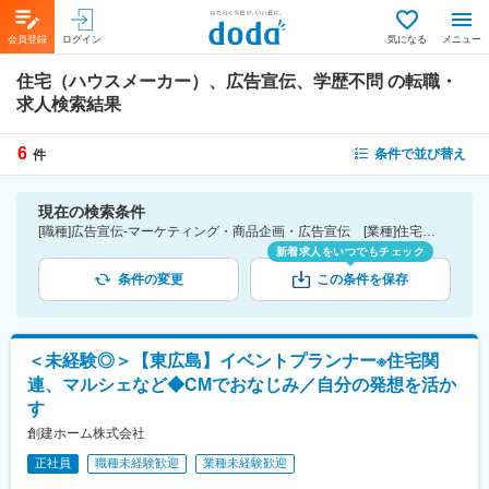
会員登録
ログイン
気になる
メニュー
住宅（ハウスメーカー）、広告宣伝、学歴不問
の転職・
求人検索結果
6
条件で並び替え
件
現在の検索条件
[職種]広告宣伝-マーケティング・商品企画・広告宣伝 [業種]住宅（ハウスメーカー）-建設・プラント・不動産業界 [こだわり条件ピックアップ]学歴不問 [詳細条件](募集・採用情報)学歴不問
新着求人をいつでもチェック
条件の変更
この条件を保存
＜未経験◎＞【東広島】イベントプランナー※住宅関
連、マルシェなど◆CMでおなじみ／自分の発想を活か
す
創建ホーム株式会社
正社員
職種未経験歓迎
業種未経験歓迎