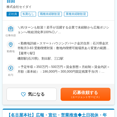
自由
・コーポレートブランド戦略の立案および運用管理
可能です。
・ブランドコンセプト、世界観の設計・浸透施策の企画推進
・各ブランドの強みを活かしながら、お客様に選ばれる仕組みづ
株式会社セイダイ
・企業価値向上に向けた各種ブランディング施策の実行
くりを推進できることが、この仕事の大きなやりがいです。
正社員
転勤なし
職種未経験歓迎
業種未経験歓迎
(2)クリエイティブ品質管理・ディレクション：
・広告、Webサイト、パンフレット、動画など各種クリエイティ
変更の範囲：会社の定める業務
ブの品質管理
＼I/Uターンも歓迎！若手が活躍する企業で未経験から広報ポジシ
・デザインおよびコピーライティングの企画・制作ディレクショ
ョンへ/有給消化率100%◎／
ン
仕事内容
・ブランドガイドラインの整備および品質基準の管理
＝働きやすさ抜群＝
(3)制作プロジェクト推進：
＜勤務地詳細＞スマートハウジングパーク金沢住所：石川県金沢
◎フレックス制度あり(コアタイム13時～15時＊回数制限なし)
・社内関係部署との連携およびプロジェクト進行管理
市鞍月3-83 受動喫煙対策：敷地内喫煙可能場所あり変更の範囲：
◎完全週休2日制・残業５Ｈ・転勤なし
勤務地
・外部制作会社、デザイナー、撮影チーム等の選定・折衝・ディ
会社の定める事業所
【最寄り駅】
◎水曜+希望曜日1日お休み(土日のどちらかで取得している社員が
レクション
磯部駅(石川県)、割出駅、三口駅
ほとんど)
・クリエイティブ制作における進行管理および成果検証
＜予定年収＞350万円～500万円＜賃金形態＞月給制＜賃金内訳＞
■当社について：
■組織構成：
月額（基本給）：186,000円～300,000円固定残業手当/月：
★ハウスオブザイヤーを連続受賞★
給与
・部長の下、8名のメンバーで構成されております（20代～30代
40,400円～50,000円（固定残業時間30時間0分/月）超過した時間
石川県を中心に高性能な省エネ住宅をつくっている住宅会社で
が中心）
外労働の残業手当は追加支給＜月給＞226,400円～350,000円（一
す。
律手当を含む）＜昇給有無＞有＜残業手当＞有＜給与補足＞■諸手
住宅品質は国内最高峰だと自負しており、売り上げも好調です。
■ミッション：
当：資格手当：5,000～20,000円、職務手当：10,000円■昇給／評
応募依頼する
気になる
・事業成長に直結するマーケティング戦略の推進
価制度：昇給年1回(4月)、評価制度年2回■賞与：賞与（1ヶ月分
（エージェントサービス）
■仕事内容：
・ブランド価値向上と反響獲得を両立するクリエイティブの実現
×2回）：7月、12月賃金はあくまでも目安の金額であり、選考を
当社で、新築注文住宅・不動産・リフォームの「イベント企画、
・各ブランドの魅力を最大限に引き出すコミュニケーション設計
通じて上下する可能性があります。月給(月額)は固定手当を含めた
運営、マーケティング」をお任せします◎
表記です。
■このポジションの魅力：
【名古屋本社】広報・宣伝・営業推進◆土日祝休・年
■具体的には…