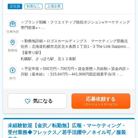
・Google Analyticsなどを活用したデータ分析
正社員
転勤なし
上場企業
・マーケティング施策の効果検証および改善提案
・PDCAサイクルの構築・運用
(3)予算・プロジェクト管理
＜ブランド戦略・クリエイティブ統括ポジション※マーケティング
・各ブランドのマーケティング予算管理
専門部署※＞
・投資対効果を踏まえたリソースの最適化
仕事内容
～ブランド価値向上と集客成果の両立を担う、マーケティング中
・社内外関係者との連携およびプロジェクト推進
核メンバー募集～
(4)外部パートナーとの連携
＜勤務地詳細＞ロゴスホールディングス マーケティング部拠点
・広告代理店や制作会社との折衝
住所：北海道札幌市北区北６条西１丁目1－3 The Link Sapporo
■募集背景：
勤務地
・広告運用や制作進行のディレクション
８階受動喫煙対策：屋内全面禁煙変更の範囲：会社の定める事業
【最寄り駅】
・札幌に本社を構えるハウスメーカーである当社では、事業拡大
・成果最大化に向けた改善提案
所（リモートワーク含む）
札幌駅、さっぽろ駅、北１２条駅
に伴いマーケティング組織の強化を進めています。
(5)マーケティング基盤の強化
・これまで培ってきた各ブランドの価値をさらに高めるため、ブ
・CRM／MAの活用推進
＜予定年収＞500万円～700万円＜賃金形態＞月給制＜賃金内訳＞
ランディングとマーケティングの両面から組織を牽引いただける
・生成AIを活用した業務効率化
月額（基本給）：315,647円～441,906円固定残業手当/月：
方を募集します。
給与
・マーケティング環境の整備および改善施策の企画
48,413円～67,777円（固定残業時間20時間0分/月）超過した時間
外労働の残業手当は追加支給＜月給＞364,060円～509,683円（一
■業務内容：
■組織構成：
律手当を含む）＜昇給有無＞有＜残業手当＞有＜給与補足＞※給与
・中長期的な企業価値向上を目指す「ブランディング」と、反
・部長の下、8名のメンバーで構成されております（20代～30代
詳細は、経験・年齢・能力を考慮し規定により優遇致します。■昇
応募依頼する
響・リード獲得を目的とした「ダイレクトマーケティング」の両
気になる
が中心）
給：年1回（7月）※業務評価による■賞与：年2回（6月、12月）年
（エージェントサービス）
軸を推進。
間：基本給2.0ヶ月分支給※前年度実績による賃金はあくまでも目
・各種クリエイティブの品質向上と統括を担い、ブランド成長を
■この仕事のやりがい：
安の金額であり、選考を通じて上下する可能性があります。月給
リードしていただきます。
・当社では複数の住宅ブランドを展開しており、それぞれ異なる
(月額)は固定手当を含めた表記です。
ブランドコンセプトや顧客層を持っています。
未経験歓迎【金沢／転勤無】広報・マーケティング・
■業務詳細：
・本ポジションでは、4つのブランドそれぞれの個性や世界観を大
受付業務◆フレックス／若手活躍中／ネイル可／服装
(1)ブランド戦略の企画・推進：
切にしながら、戦略立案から実行、改善まで幅広く携わることが