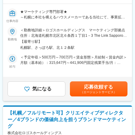
黒字経営を維持しており、中小企業の信用格付けで高いランクを
維持しています。
★マーケティング専門部署★
～札幌に本社を構えるハウスメーカーである当社にて、事業拡大
■当社の特徴：
仕事内容
に伴うマーケティング組織の強化を進めています～
【高品質の住宅メーカー×7500棟以上の実績】
＜勤務地詳細＞ロゴスホールディングス マーケティング部拠点
◎「ハウスから、ライフへ」という信念に基づき、お客様一人ひ
■ミッション：
住所：北海道札幌市北区北６条西１丁目1－3 The Link Sapporo
とりのライフスタイルをサポートし、充実した生活を提供しま
・当社が展開する4ブランドそれぞれの個性や強みを活かしなが
勤務地
８階受動喫煙対策：屋内全面禁煙変更の範囲：会社の定める事業
す。
【最寄り駅】
ら、ブランド価値向上と集客成果最大化の両立を実現すること。
所（リモートワーク含む）
◎また、帰宅時間を早める取り組みや、産育休制度があり働きや
札幌駅、さっぽろ駅、北１２条駅
・戦略立案から実行、効果検証までを一貫して推進し、マーケテ
すい環境をご用意しています。
ィングの力で事業成長を牽引していただきます。
＜予定年収＞500万円～700万円＜賃金形態＞月給制＜賃金内訳＞
月額（基本給）：315,647円～441,906円固定残業手当/月：
変更の範囲：会社の定める業務
■当ポジションについて：
給与
48,413円～67,777円（固定残業時間20時間0分/月）超過した時間
・当社が展開する4ブランド（ロゴスホーム、豊栄建設など）のマ
外労働の残業手当は追加支給＜月給＞364,060円～509,683円（一
ーケティング戦略立案から実行、効果検証までを担当いただきま
律手当を含む）＜昇給有無＞有＜残業手当＞有＜給与補足＞※給与
す。
詳細は、経験・年齢・能力を考慮し規定により優遇致します。■昇
応募依頼する
・将来的にはディレクターとして、各ブランドのマーケティング
気になる
給：年1回（7月）※業務評価による■賞与：年2回（6月、12月）年
（エージェントサービス）
戦略を統括し、組織を牽引いただくことを期待しています。
間：基本給2.0ヶ月分支給※前年度実績による賃金はあくまでも目
安の金額であり、選考を通じて上下する可能性があります。月給
■業務内容：
(月額)は固定手当を含めた表記です。
(1)マーケティング戦略の立案・実行
【札幌／フルリモート可】クリエイティブディレクタ
・各事業会社の商談目標達成に向けた集客戦略の企画・推進
ー／4ブランドの価値向上を担うブランドマーケティン
・KGI・KPIに基づくマーケティング施策の設計・実行
グ
・ブランドごとの特性に合わせた施策立案
(2)効果分析・改善推進
株式会社ロゴスホールディングス