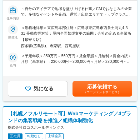
～自分のアイデアで地域を盛り上げる仕事／CMでおなじみの企業
で、多様なイベントを企画、運営／広島エリアでトップクラスの
仕事内容
木造住宅メーカー～
＜勤務地詳細＞東広島本部住所：広島県東広島市西条土与丸4-3-
■ミッション：
31 受動喫煙対策：屋内全面禁煙変更の範囲：会社の定める事業所
◇当社で開催する各種イベントを企画運営を行うポジションを採
勤務地
【最寄り駅】
用します。
西条駅(広島県)、寺家駅、西高屋駅
◇基本的にはお一人に任せるつもりですが、部署内にはイベント
運営の経験者が多数いますのでなんでも相談しやすい環境です。
＜予定年収＞350万円～550万円＜賃金形態＞月給制＜賃金内訳＞
◇イベント事業では、「多様性の時代にいろいろな価値観に触れ
月額（基本給）：230,000円～300,000円＜月給＞230,000円～
てもらう」をコンセプトとして老若男女に参加していただけるイ
給与
300,000円＜昇給有無＞有＜残業手当＞有＜給与補足＞※給与詳細
ベントを開催しています。
は、スキル・経験を考慮の上決定します。■昇給：年1回■賞与：
年2回賃金はあくまでも目安の金額であり、選考を通じて上下する
■概要：
可能性があります。月給(月額)は固定手当を含めた表記です。
応募依頼する
イベントを通しで運用していただける方を募集しています。
気になる
（エージェントサービス）
・イベントの企画、社内プレゼン
・イベント出店者との連絡
・準備、当日対応、片付け
・売り上げ目標作成
【札幌／フルリモート可】Webマーケティング／4ブラ
ンドの集客戦略を推進／組織体制強化
■当ポジションの魅力：
◎知名度がある企業
株式会社ロゴスホールディングス
本社がある広島県ではCMでおなじみの会社です。
正社員
転勤なし
上場企業
◎安定性が高い企業で安心して働く