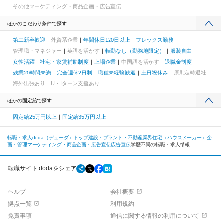
その他マーケティング・商品企画・広告宣伝
ほかのこだわり条件で探す
第二新卒歓迎
外資系企業
年間休日120日以上
フレックス勤務
管理職・マネジャー
英語を活かす
転勤なし（勤務地限定）
服装自由
女性活躍
社宅・家賃補助制度
上場企業
中国語を活かす
退職金制度
残業20時間未満
完全週休2日制
職種未経験歓迎
土日祝休み
原則定時退社
海外出張あり
U・Iターン支援あり
ほかの固定給で探す
固定給25万円以上
固定給35万円以上
転職・求人doda（デューダ）トップ
建設・プラント・不動産業界
住宅（ハウスメーカー）
企
画・管理
マーケティング・商品企画・広告宣伝
広告宣伝
学歴不問の転職・求人情報
転職サイト dodaをシェア
ヘルプ
会社概要
拠点一覧
利用規約
免責事項
通信に関する情報の利用について