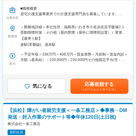
午前、午後の２部制（9：00～12：10）（13：20～16：30）
【店舗展開】
・愛知県岡崎市をメインに、6店舗を展開する調剤薬局チェーンで
■職務概要：
■キャリアパス：
す。
居宅介護支援事業所での介護支援専門員を募集しています。
キャリアビジョンとしては、清水区内で運営するデイサービス事
・パナソニック株式会社の「シルバー事業構想プロジェクト」に
仕事内容
資格取得後、業務未経験の方も応募歓迎です。ケアマネージャー
業も含めて、介護事業全体を統括する役割をお任せしたいと考え
基づき、2009年11月に「パナプラスむつな薬局」
としてのキャリアを当社でスタートしたい方のご応募をお待ちし
＜勤務地詳細＞本社住所：福島県いわき市小名浜住吉字飯塚2-1
ております。
（現：調剤薬局事業部）を開局し、現在も新規店舗展開を続けて
ております。
受動喫煙対策：その他（屋内禁煙（屋外に喫煙所設置））変更の
います。
勤務地
範囲：会社の定める事業所
変更の範囲：会社の定める業務
【最寄り駅】
■具体的な仕事内容：
変更の範囲：会社の定める業務
泉駅(常磐線)、湯本駅
・ご利用者の介護全般に関する相談、援助、関係機関との連絡調
整
＜予定年収＞336万円～406万円＜賃金形態＞月給制＜賃金内訳＞
・ご利用に合致した介護サービスを希望及び相談し、査定や介護
月額（基本給）：220,000円～230,000円その他固定手当/月：
保険が利用出来る様、サービス計画や個別支援計画を作成
給与
60,000円＜月給＞280,000円～290,000円＜昇給有無＞有＜残業手
・利用開始後も、そのサービスが適正どうか定期的に評価モニタ
当＞有＜給与補足＞■昇給：有、1か月あたり～20,000円（前年度
リング
実績）■賞与：年2回、金額～500,000円（前年度実績）■その他固
・移動には社用車（AT）を使用します。
定手当の内訳：・資格手当10,000円・職務手当20,000円・業務手
応募依頼する
気になる
当30,000円■資格手当：主任ケアマネジャー手当50,000円/月賃金
（エージェントサービス）
■配属先情報：
はあくまでも目安の金額であり、選考を通じて上下する可能性が
勤務地には計12名が在籍しており、そのうちケアマネージャーは
あります。月給(月額)は固定手当を含めた表記です。
4名です。（男性1名、女性3名）
資格取得後、業務未経験でスタートした社員もおり、まずは先輩
【浜松】障がい者就労支援＜一条工務店＞◆事務・DM
社員の仕事をそばで見ながら覚えていきます。
発送・封入作業のサポート等◆年休120日(土日祝)
■会社・求人の魅力：
株式会社一条工務店
・利用者様の住環境に関するサービスを一気通貫で行なっていま
契約社員
す。身体状態の維持・強化だけでなく、ご自宅での動作確認・指