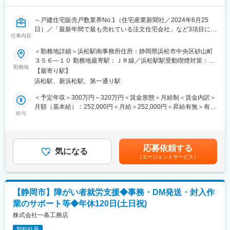
導・福祉用具の提案、さらには住宅改修などの住環境整備まで対
応しています。
～戸建住宅販売戸数業界No.1（住宅産業新聞社／2024年6月25
・各分野の専門職が連携をとりながら介護・福祉用具・建築（介
日）／「最新年間で最も売れている注文住宅会社」など3項目にお
護リフォーム）の3つの分野から、快適で安心な暮らしを総合的に
仕事内容
いてギネス世界記録認定企業／誰もが知る優良企業で経験を活か
サポートすることができます。
して働く◎～
＜勤務地詳細＞浜松駅南事務所住所：静岡県浜松市中央区砂山町
・ケアプランの作成だけでなく、その先の福祉住環境や住宅改修
３５６―１０ 勤務地最寄駅：ＪＲ線／浜松駅駅受動喫煙対策：屋
に関心のある方や、自身の専門性を広げたい方にはお勧めの環境
■業務内容：
勤務地
内全面禁煙変更の範囲：会社の定める事業所（リモートワーク含
です。
【最寄り駅】
浜松駅南口より徒歩5分のところにある事務所にて、障害のある社
む）
浜松駅、新浜松駅、第一通り駅
員の事務業務及び軽作業（DM、カタログ発送や封入作業等）の指
変更の範囲：会社の定める業務
導をお任せします。
＜予定年収＞300万円～320万円＜賃金形態＞月給制＜賃金内訳＞
※指導管理する者は他に数名います。
月額（基本給）：252,000円＜月給＞252,000円＜昇給有無＞有＜
給与
残業手当＞有＜給与補足＞■昇給：年1回賃金はあくまでも目安の
■組織構成：
金額であり、選考を通じて上下する可能性があります。月給(月額)
現在50名以上の障害のある方が在籍しています。
は固定手当を含めた表記です。
身の回りのことは自分で出来るので、介護的なサポート業務は普
応募依頼する
段はありません。
気になる
（エージェントサービス）
※職場の環境はとても静かで落ち着いています。
■当社の魅力：
◆3項目においてギネス世界記録認定
【静岡市】障がい者就労支援◆事務・DM発送・封入作
└快適で健康的に暮らせる高性能な住まいを追求してきた一条工
業のサポート等◆年休120日(土日祝)
務店は「最新年間で最も売れている注文住宅会社」「最新年間で
最も多くの太陽光搭載住宅を建てた会社」「最大の工業化住宅工
株式会社一条工務店
場」の3つの項目において、ギネス世界記録TMに認定されまし
契約社員