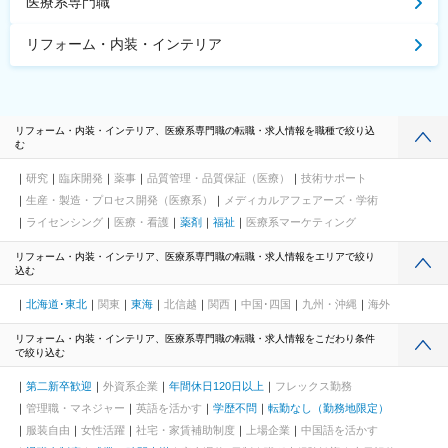
医療系専門職
リフォーム・内装・インテリア
リフォーム・内装・インテリア、医療系専門職の転職・求人情報を職種で絞り込
む
研究
臨床開発
薬事
品質管理・品質保証（医療）
技術サポート
生産・製造・プロセス開発（医療系）
メディカルアフェアーズ・学術
ライセンシング
医療・看護
薬剤
福祉
医療系マーケティング
リフォーム・内装・インテリア、医療系専門職の転職・求人情報をエリアで絞り
込む
北海道･東北
関東
東海
北信越
関西
中国･四国
九州・沖縄
海外
リフォーム・内装・インテリア、医療系専門職の転職・求人情報をこだわり条件
で絞り込む
第二新卒歓迎
外資系企業
年間休日120日以上
フレックス勤務
管理職・マネジャー
英語を活かす
学歴不問
転勤なし（勤務地限定）
服装自由
女性活躍
社宅・家賃補助制度
上場企業
中国語を活かす