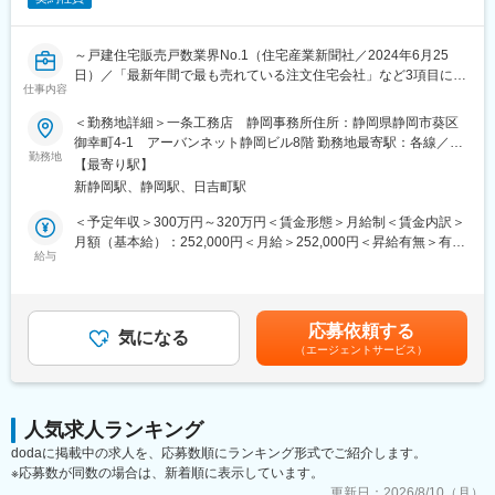
た。※対象年：2022年
◆5つのNo.1
～戸建住宅販売戸数業界No.1（住宅産業新聞社／2024年6月25
「家は、性能」を掲げ、性能を高めることで着実に実績を積み重
日）／「最新年間で最も売れている注文住宅会社」など3項目にお
ねてきた一条工務店。今、5つの分野で業界No.1を獲得していま
仕事内容
いてギネス世界記録認定企業／誰もが知る大手優良企業で働く◎
す。
／月残業8時間～
＜勤務地詳細＞一条工務店 静岡事務所住所：静岡県静岡市葵区
（1）戸建住宅販売戸数業界No.1※住宅産業新聞（2023年6月27
御幸町4-1 アーバンネット静岡ビル8階 勤務地最寄駅：各線／静
日）
■業務内容：
勤務地
岡駅受動喫煙対策：屋内全面禁煙変更の範囲：会社の定める事業
（2）商品別販売棟数業界No.1業界No.1※住宅産業研究所調べ（対
【最寄り駅】
静岡駅付近ある事務所にて、障害のある社員の事務業務及び軽作
所
象期間2015年度～2022年度）
新静岡駅、静岡駅、日吉町駅
業（DM、カタログ発送や封入作業等）の指導をお任せします。
（3）展示場出展棟数業界No.1※住宅産業新聞（2023年6月27日）
※指導管理する者は他に数名います。
＜予定年収＞300万円～320万円＜賃金形態＞月給制＜賃金内訳＞
（4）太陽光発電年間搭載率業界No.1※住宅産業研究所調べ
月額（基本給）：252,000円＜月給＞252,000円＜昇給有無＞有＜
（5）蓄電池採用率業界No.1※住宅産業研究所調べ
■組織構成：
給与
残業手当＞有＜給与補足＞■昇給：年1回賃金はあくまでも目安の
現在20名以上の障害のある方が在籍しています。
金額であり、選考を通じて上下する可能性があります。月給(月額)
変更の範囲：無
身の回りのことは自分で出来るので、介護的なサポート業務は普
は固定手当を含めた表記です。
段はありません。
応募依頼する
※職場の環境はとても静かで落ち着いています。
気になる
（エージェントサービス）
■当社の魅力：
◆3項目においてギネス世界記録認定
└快適で健康的に暮らせる高性能な住まいを追求してきた一条工
人気求人ランキング
務店は「最新年間で最も売れている注文住宅会社」「最新年間で
dodaに掲載中の求人を、応募数順にランキング形式でご紹介します。
最も多くの太陽光搭載住宅を建てた会社」「最大の工業化住宅工
※応募数が同数の場合は、新着順に表示しています。
場」の3つの項目において、ギネス世界記録TMに認定されまし
た。※対象年：2022年
更新日：
2026/8/10（月）