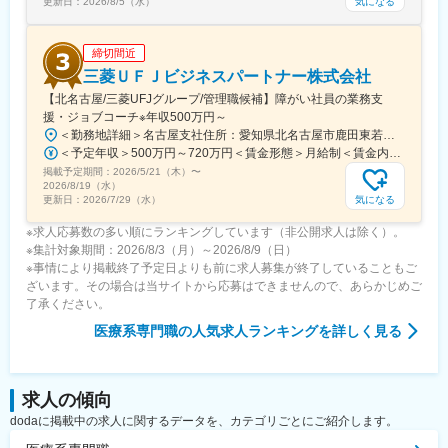
気になる
更新日：
2026/8/5（水）
締切間近
三菱ＵＦＪビジネスパートナー株式会社
【北名古屋/三菱UFJグループ/管理職候補】障がい社員の業務支
援・ジョブコーチ※年収500万円～
＜勤務地詳細＞名古屋支社住所：愛知県北名古屋市鹿田東若宮3962番地2 受動喫煙対策：屋内全面禁煙変更の範囲：会社の定める事業所
＜予定年収＞500万円～720万円＜賃金形態＞月給制＜賃金内訳＞月額（基本給）：332,000円～459,000円＜月給＞332,000円～459,000円＜昇給有無＞有＜残業手当＞有＜給与補足＞■昇給：あり■賞与：年2回賃金はあくまでも目安の金額であり、選考を通じて上下する可能性があります。月給(月額)は固定手当を含めた表記です。
掲載予定期間：
2026/5/21（木）
〜
2026/8/19（水）
気になる
更新日：
2026/7/29（水）
※求人応募数の多い順にランキングしています（非公開求人は除く）。
※集計対象期間：2026/8/3（月）～2026/8/9（日）
※事情により掲載終了予定日よりも前に求人募集が終了していることもご
ざいます。その場合は当サイトから応募はできませんので、あらかじめご
了承ください。
医療系専門職
の人気求人ランキングを詳しく見る
求人の傾向
dodaに掲載中の求人に関するデータを、カテゴリごとにご紹介します。