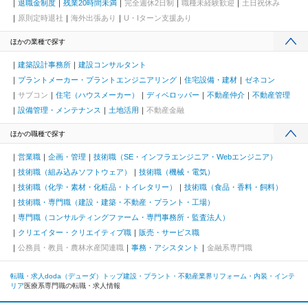
退職金制度
残業20時間未満
完全週休2日制
職種未経験歓迎
土日祝休み
原則定時退社
海外出張あり
U・Iターン支援あり
ほかの業種で探す
建築設計事務所
建設コンサルタント
プラントメーカー・プラントエンジニアリング
住宅設備・建材
ゼネコン
サブコン
住宅（ハウスメーカー）
ディベロッパー
不動産仲介
不動産管理
設備管理・メンテナンス
土地活用
不動産金融
ほかの職種で探す
営業職
企画・管理
技術職（SE・インフラエンジニア・Webエンジニア）
技術職（組み込みソフトウェア）
技術職（機械・電気）
技術職（化学・素材・化粧品・トイレタリー）
技術職（食品・香料・飼料）
技術職・専門職（建設・建築・不動産・プラント・工場）
専門職（コンサルティングファーム・専門事務所・監査法人）
クリエイター・クリエイティブ職
販売・サービス職
公務員・教員・農林水産関連職
事務・アシスタント
金融系専門職
転職・求人doda（デューダ）トップ
建設・プラント・不動産業界
リフォーム・内装・インテ
リア
医療系専門職の転職・求人情報