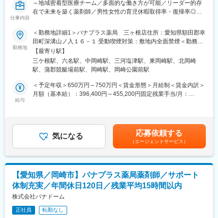
～地域密着型医療チーム／多面的な働き方が可能／リーダー的存
在で未来を築く薬剤師／男性女性の育児休暇取得率・復帰率◎／
仕事内容
有給消化率◎～
＜勤務地詳細1＞パナプラス薬局 三ヶ根店住所：愛知県額田郡幸
■業務内容
田町深溝山ノ入１６－１ 受動喫煙対策：敷地内全面禁煙＜勤務地
・在宅ニーズの増加や新規出店の予定もあり、組織体制強化の
勤務地
詳細2＞パナプラス薬局 むつな店住所：愛知県岡崎市向山町2-28
【最寄り駅】
為。
受動喫煙対策：敷地内全面禁煙＜勤務地詳細3＞パナプラス薬局
三ケ根駅、六名駅、中岡崎駅、三河塩津駅、東岡崎駅、北岡崎
・店舗にて、調剤業務・服薬指導・薬歴管理などを行っていただ
能見店住所：愛知県岡崎市能見通１丁目７３－２ 受動喫煙対策：
駅、蒲郡競艇場前駅、岡崎駅、岡崎公園前駅
きます。
敷地内全面禁煙変更の範囲：会社の定める事業所
・新店舗のオープン対応
＜予定年収＞650万円～750万円＜賃金形態＞月給制＜賃金内訳＞
・各店舗へのヘルプ勤務
月額（基本給）：396,400円～455,200円固定残業手当/月：
・マネジメント業務等
給与
60,000円～67,500円（固定残業時間20時間0分/月）超過した時間
外労働の残業手当は追加支給＜月給＞456,400円～522,700円（一
■具体的には
律手当を含む）＜昇給有無＞有＜残業手当＞有＜給与補足＞昇給
［外来業務］
年1回(6月)賞与 年2回（8月／12月）決算賞与（3月）※時間外労働
応募依頼する
・薬局に来店される患者さんに対して、ドクターの処方せんを基
気になる
の有無に関わらず支給※20時間を超える時間外労働分については
（エージェントサービス）
に調剤
別途支給※役職により固定残業時間は異なります。賃金はあくまで
・患者さんに対して、より良い薬物治療が提供できるよう服薬指
も目安の金額であり、選考を通じて上下する可能性があります。
導
月給(月額)は固定手当を含めた表記です。
・薬の処方後、その後の継続的なフォロー
【愛知県／岡崎市】パナプラス薬局薬剤師／サポート
体制充実／年間休日120日／残業平均15時間以内
［在宅業務］
・通院困難な方に対して、ご自宅に訪問。
株式会社パナドーム
└薬の効果や副作用のチェック、服薬管理などの実施。
正社員
転勤なし
・ドクターの在宅医療に同行し、処方の相談、提案を行います。