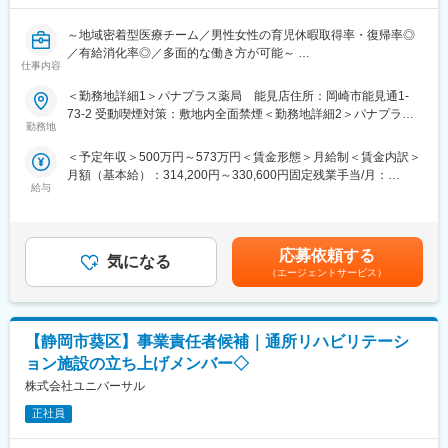
・管理栄養士同席のもと、「薬×専門的管理栄養」のサポートが可
能
～地域密着型医療チーム／男性女性の育児休暇取得率・復帰率◎
／有給消化率◎／多面的な働き方が可能～
■Musubi導入済み
仕事内容
Musubiは、患者さん一人ひとりの疾患・服用中の薬・生活習慣・
■業務内容
＜勤務地詳細1＞パナプラス薬局 能見店住所：岡崎市能見通1-
季節・過去処方などをもとに、最適な服薬指導と生活習慣の改善
［外来業務］
73-2 受動喫煙対策：敷地内全面禁煙＜勤務地詳細2＞パナプラス
アドバイスを自動で提案します。患者さんに画面を見せながら、
・薬局に来店される患者さんに対して、ドクターの処方せんを基
勤務地
薬局 むつな店住所：岡崎市向山町2-28 受動喫煙対策：敷地内全
指導内容をタップすることで薬歴の下書きが完成。
に調剤
面禁煙＜勤務地詳細3＞パナプラス薬局 三ヶ根店住所：額田郡幸
※当社は患者さんの薬歴情報は全店舗手元で管理できている状況に
＜予定年収＞500万円～573万円＜賃金形態＞月給制＜賃金内訳＞
・患者さんに対して、より良い薬物治療が提供できるよう服薬指
田町大字深溝字山ノ入16-1 受動喫煙対策：敷地内全面禁煙変更の
あります。
月額（基本給）：314,200円～330,600円固定残業手当/月：
導
範囲：会社の定める事業所
給与
23,750円～25,000円（固定残業時間10時間0分/月）超過した時間
・薬の処方後、その後の継続的なフォロー
■事業部組織構成
外労働の残業手当は追加支給＜月給＞337,950円～355,600円（一
【配属部署名】：薬局事業部
律手当を含む）＜昇給有無＞有＜残業手当＞有＜給与補足＞昇給
［在宅業務］
【配属先合計人数】：3～6名
年1回(6月)賞与 年2回（8月／12月）、決算賞与（3月）※時間外労
・通院困難な方に対して、ご自宅に訪問。
応募依頼する
【男女比】男性：女性＝2：8
気になる
働の有無に関わらず支給※10時間を超える時間外労働分について
└薬の効果や副作用のチェック、服薬管理などの実施。
（エージェントサービス）
【年代】20～50代と幅広くご活躍いただけております。
は別途支給※役職により固定残業時間は異なります。賃金はあくま
・ドクターの在宅医療に同行し、処方の相談、提案を行います。
でも目安の金額であり、選考を通じて上下する可能性がありま
・管理栄養士同席のもと、「薬×専門的管理栄養」のサポートが可
■キャリアパス
す。月給(月額)は固定手当を含めた表記です。
能
薬剤師としての専門性を追求することや、医療だけでなく様々な
【静岡市葵区】事業責任者候補｜通所リハビリテーシ
※在宅訪問の際、非薬剤師が車を運転する為、薬剤師は訪問準備に
ビジネスにトライしたい等、ご自身の学びたいキャリアを歩むこ
専念することができる仕組みを作っております。
ョン施設の立ち上げメンバー◇
とができる働き方・環境が整っている為、多面的な働き方が可能
株式会社ユニバーサル
になります。
■Musubi導入済み
Musubiは、患者さん一人ひとりの疾患・服用中の薬・生活習慣・
正社員
■当社について
季節・過去処方などをもとに、最適な服薬指導と生活習慣の改善
弊社は地域一番の薬局在宅医療のパイオニアでもあり、様々な事