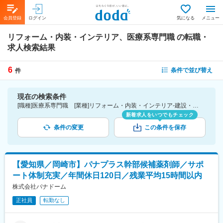
会員登録
ログイン
気になる
メニュー
リフォーム・内装・インテリア、医療系専門職
の転職・
求人検索結果
6
条件で並び替え
件
現在の検索条件
[職種]医療系専門職 [業種]リフォーム・内装・インテリア-建設・プラント・不動産業界
新着求人をいつでもチェック
条件の変更
この条件を保存
【愛知県／岡崎市】パナプラス幹部候補薬剤師／サポ
ート体制充実／年間休日120日／残業平均15時間以内
株式会社パナドーム
正社員
転勤なし