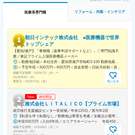
◆5つのNo.1
リフォーム・内装・インテリア
医療系専門職
「家は、性能」を掲げ、性能を高めることで着実に実績を積み重
ねてきた一条工務店。今、5つの分野で業界No.1を獲得していま
す。
（1）戸建住宅販売戸数業界No.1※住宅産業新聞（2023年6月27
朝日インテック株式会社 ※医療機器で世界
日）
（2）商品別販売棟数業界No.1業界No.1※住宅産業研究所調べ（対
トップシェア
象期間2015年度～2022年度）
【愛知/瀬戸】『事務職（薬事申請サポートなど）』◇専門知識不
（3）展示場出展棟数業界No.1※住宅産業新聞（2023年6月27日）
要／東証プライム上場医療機器メーカー
（4）太陽光発電年間搭載率業界No.1※住宅産業研究所調べ
＜勤務地詳細＞本社住所：愛知県瀬戸市暁町3-100 勤務地最寄駅：名鉄瀬戸線／尾張瀬戸駅受動喫煙対策：敷地内全面禁煙変更の範囲：会社の定める事業所
（5）蓄電池採用率業界No.1※住宅産業研究所調べ
＜予定年収＞500万円～600万円＜賃金形態＞日給月給制＜賃金内訳＞月額（基本給）：280,000円～290,000円/月20日間勤務想定＜想定月額＞280,000円～290,000円＜昇給有無＞有＜残業手当＞有＜給与補足＞※給与詳細は、経験等を考慮した上で決定■昇給：年1回■賞与：年2回（前年度実績5.0か月相当）※業績により別途決算賞与あり賃金はあくまでも目安の金額であり、選考を通じて上下する可能性があります。月給(月額)は固定手当を含めた表記です。
掲載予定期間：
2026/7/2（木）
〜
変更の範囲：会社の定める業務
2026/9/30（水）
気になる
更新日：
2026/7/31（金）
締切間近
New
株式会社ＬＩＴＡＬＩＣＯ【プライム市場】
就労移行支援施設センター長候補／年休125日／賞与年2回
【転居を伴う転勤なし／勤務地は希望を考慮／全拠点が最寄駅から徒歩5～10分圏内】◎詳細は『LITALICOワークス 全国一覧』の検索でご確認いただけます。■北海道：札幌、函館■福島県：福島、郡山■栃木県：宇都宮■埼玉県：さいたま、和光、所沢、越谷、草加、朝霞■千葉県：千葉、柏、船橋、松戸、市原■東京都：東京23区、八王子、三鷹、府中、立川■神奈川県：横浜、川崎、横須賀、大和、厚木■静岡県：静岡、浜松、富士■愛知県：名古屋、春日井、尾張旭、豊明、一宮、豊田、岡崎■新潟県：新潟■富山県：富山■大阪府：大阪、池田■奈良県：奈良■京都府：京都、宇治■岡山県：倉敷■広島県：広島、福山■熊本県：熊本■福岡県：久留米※上記には新規開設予定（住所未確定）の拠点もございます。※上記以外の拠点希望も歓迎※別拠点（ご希望エリア内）でのご案内になる可能性あり※受動喫煙対策：屋内全面禁煙★全国に拠点があり事例も豊富！共通の相談チャットで、拠点を超えて相談することができます。
年収500万円（入社6年目／エリアマネージャー） 年収450万円（入社4年目／センター長）
掲載予定期間：
2026/8/3（月）
〜
2026/8/16（日）