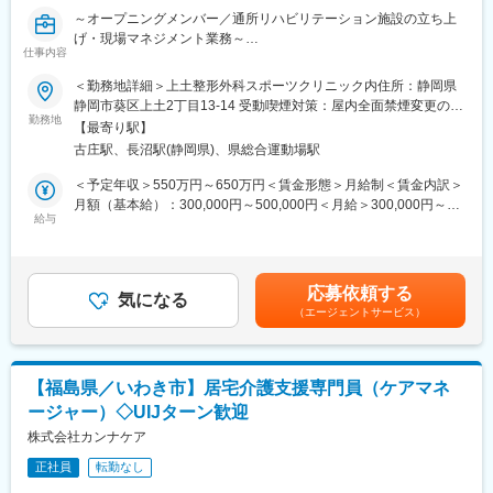
アドバイスを自動で提案します。患者さんに画面を見せながら、
業展開をしております。そのため、売上がそれぞれ分散している
～オープニングメンバー／通所リハビリテーション施設の立ち上
指導内容をタップすることで薬歴の下書きが完成。
ことから安定経営基盤になっております。
げ・現場マネジメント業務～
※当社は患者さんの薬歴情報は全店舗手元で管理できている状況に
【事業内容】
仕事内容
あります。
・薬局事業(外来、在宅、ヘルスケア)
■業務内容：
＜勤務地詳細＞上土整形外科スポーツクリニック内住所：静岡県
・介護保険制度に伴う福祉環境整備の提案
新規オープンの通所リハビリテーション施設の新設に伴い、事業
■事業部組織構成
静岡市葵区上土2丁目13-14 受動喫煙対策：屋内全面禁煙変更の範
・高度管理医療機器の販売 等々
責任者候補として業務をお任せします。
【配属部署名】：薬局事業部
勤務地
囲：会社の定める事業所
【最寄り駅】
【店舗展開】
立ち上げ前は、立ち上げ（人員採用、オペレーション構築、営業
【配属先合計人数】：3～6名
・愛知県岡崎市をメインに、「パナプラスむつな薬局」6店舗を展
古庄駅、長沼駅(静岡県)、県総合運動場駅
活動など）と運営をリーダーとしてチーム牽引いただき、立ち上
【男女比】男性：女性＝2：8
開する調剤薬局チェーンです。
げ後は、管理者として現場マネジメントを担当いただきます。
【年代】20～50代と幅広くご活躍いただけております。
＜予定年収＞550万円～650万円＜賃金形態＞月給制＜賃金内訳＞
月額（基本給）：300,000円～500,000円＜月給＞300,000円～
変更の範囲：会社の定める業務
■業務詳細：
■キャリアパス
給与
500,000円＜昇給有無＞有＜残業手当＞有＜給与補足＞■昇給：年
＜組織構築＞
薬剤師としての専門性を追求することや、医療だけでなく様々な
1回（10月）■賞与：年2回（6月、12月）賃金はあくまでも目安の
採用・教育・配置の全権を掌握し、従業員満足と顧客満足の高い
ビジネスにトライしたい等、ご自身の学びたいキャリアを歩むこ
金額であり、選考を通じて上下する可能性があります。月給(月額)
組織を作る
とができる働き方・環境が整っている為、多面的な働き方が可能
は固定手当を含めた表記です。
応募依頼する
になります。
気になる
（エージェントサービス）
＜経営管理＞
損益計算書の責任を持ち、コストコントロールと売上最大化を実
■当社について
行する。
弊社は地域一番の薬局在宅医療のパイオニアでもあり、様々な事
業展開をしております。そのため、売上がそれぞれ分散している
【福島県／いわき市】居宅介護支援専門員（ケアマネ
＜コンプライアンス＞
ことから安定経営基盤になっております。
ージャー）◇UIJターン歓迎
実地指導に耐えうる運営体制の型化・マニュアル化
【事業内容】
株式会社カンナケア
・薬局事業(外来、在宅、ヘルスケア)
◇使用するツール・システム…介護ソフト（請求）
・介護保険制度に伴う福祉環境整備の提案
正社員
転勤なし
◇通所リハビリテーション施設（デイケア）
・高度管理医療機器の販売 等々