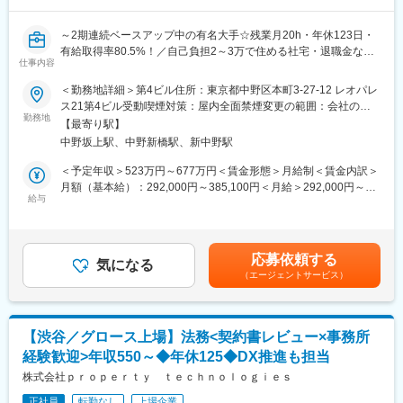
躍しております。
・正社員の定着率も高く、欠員補充はほとんど行っておりません
～2期連続ベースアップ中の有名大手☆残業月20h・年休123日・
（直近5年の定着率は97.7%）
有給取得率80.5%！／自己負担2～3万で住める社宅・退職金など
仕事内容
福利厚生充実～
■当社について：
＜勤務地詳細＞第4ビル住所：東京都中野区本町3-27-12 レオパレ
マンションやビル・ホテル等の収益不動産開発、一棟収益不動産
＼こんな方にオススメ／
ス21第4ビル受動喫煙対策：屋内全面禁煙変更の範囲：会社の定
の取得および再販、所有物件の賃貸がメイン事業の「総合不動産
●ITの実務経験を活かしながら、リスク管理やコンプライアンス、
勤務地
める事業所
会社」であり、バランスのとれた収益構成を有し、外部市場環境
【最寄り駅】
ガバナンス領域にキャリアを広げたい方
の変化に柔軟に対応できる安定的経営基盤を構築しております。
中野坂上駅、中野新橋駅、新中野駅
●管理監督者・スペシャリストとして成長していきたい方
2019年5月には大和証券グループ本社と資本業務提携を締結し、
●IT業務知識の深度を深めたい方
＜予定年収＞523万円～677万円＜賃金形態＞月給制＜賃金内訳＞
今後のさらなる発展に向け、2025年度までに全国大都市圏・海外
●ワークライフバランスを整えたい方
月額（基本給）：292,000円～385,100円＜月給＞292,000円～
において約7,500億円規模の戦略的な投資を行っております。
給与
385,100円＜昇給有無＞有＜残業手当＞有＜給与補足＞※最終学
グループ・ガバナンス強化の一環として、中長期的な内部監査体
歴・経験・能力を考慮の上、決定します。■昇給：年1回（4月）■
変更の範囲：会社の定める業務
制の一層の高度化を目指した増員を計画しています。当社・国内
賞与：年2回（7月・12月）賃金はあくまでも目安の金額であり、
外グループ会社を対象にした情報システムに関する監査業務をお
選考を通じて上下する可能性があります。月給(月額)は固定手当を
応募依頼する
任せします。
気になる
含めた表記です。
（エージェントサービス）
以下の業務を行っていただきます。※詳細は面接の場にてお話頂き
ます。
■業務内容：
・システム監査
【渋谷／グロース上場】法務<契約書レビュー×事務所
・情報セキュリティ監査
経験歓迎>年収550～◆年休125◆DX推進も担当
・システムに係る内部統制（J-SOX）監査
株式会社ｐｒｏｐｅｒｔｙ ｔｅｃｈｎｏｌｏｇｉｅｓ
■組織構成：
正社員
転勤なし
上場企業