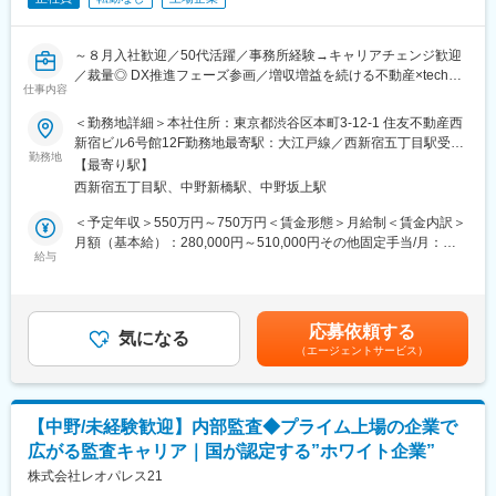
内部統制課11名
責任者1名、会計監査チーム7名、IT監査チーム3名
～８月入社歓迎／50代活躍／事務所経験→キャリアチェンジ歓迎
■働く環境について：
／裁量◎ DX推進フェーズ参画／増収増益を続ける不動産×tech企
残業月20h程度、年休123日（＋計画年休5日）・土日祝休み、有
仕事内容
業！／『健康経営優良法人』『くるみん認定』『えるぼし認定』
給取得率80.5%と働きやすい環境が整っています。
を取得／連休取得がしやすい環境～
＜勤務地詳細＞本社住所：東京都渋谷区本町3-12-1 住友不動産西
男女ともに産休育休実績も多数あり、定着率は90%以上となって
新宿ビル6号館12F勤務地最寄駅：大江戸線／西新宿五丁目駅受動
います。 ※レオパレス本体離職率：7.5%
■業務内容
勤務地
喫煙対策：屋内全面禁煙変更の範囲：無
残業削減・業務負担軽減の為、Web契約の推進などIT化を進めて
【最寄り駅】
子会社４社を含むグループ全体の法務担当として入社後、契約実
おり、経産省が定める「DX認定業者」として認められています。
西新宿五丁目駅、中野新橋駅、中野坂上駅
務を中心にお任せします。
・NDA・業務委託契約などのレビュー／修正
＜予定年収＞550万円～750万円＜賃金形態＞月給制＜賃金内訳＞
■当社について：
・契約書ドラフト作成（雛形作成含む）
月額（基本給）：280,000円～510,000円その他固定手当/月：
◎売上高4000億円超・従業員約4000名規模の東証プライム上場企
・事業部からの法務相談対応
給与
30,000円～60,000円固定残業手当/月：96,880円～109,400円（固
業
・契約フォーマット整備／社内規程のアップデート
定残業時間40時間0分/月）超過した時間外労働の残業手当は追加
◎全国55万室の賃貸住宅を提供する業界トップクラスのパイオニ
・契約管理・電子契約の運用（DX推進含む）
支給＜月給＞406,880円～679,400円（一律手当を含む）＜昇給有
ア
※LegalTech（LegalOn）導入済み
無＞有＜残業手当＞有＜給与補足＞※給与詳細は経験・能力・前給
◎「健康経営優良法人」に9年連続で認定
応募依頼する
※子会社：株式会社ホームネット／株式会社ファーストホーム／株
気になる
を考慮し決定します。■賞与：年2回支給（6月、12月）■昇給：年
◎厚生労働大臣より「プラチナくるみん」に認定
（エージェントサービス）
式会社サンコーホーム／株式会社カイトリー
1回支給賃金はあくまでも目安の金額であり、選考を通じて上下す
◎ハタラクエール（福利厚生表彰・認証制度）にて「福利厚生推
る可能性があります。月給(月額)は固定手当を含めた表記です。
進法人」に3年連続で認証
■採用背景
◎東京都「心のバリアフリー」好事例企業に認定
現在は部長・次長の2名体制(ともに50代)ですが、事業拡大に伴
【中野/未経験歓迎】内部監査◆プライム上場の企業で
い、特定のサービスに関連する日常的な契約書レビューの数が急
■魅力ポイント：
広がる監査キャリア｜国が認定する”ホワイト企業”
増しており、法務体制の強化が急務となっています。今後は事業
・2期連続のベースアップ実施！
スピードに対応できる法務組織への進化が求められており、自走
株式会社レオパレス21
・全社平均時間外労働時間：16.4h
して契約業務にご対応いただける専任の法務担当者を新たに募集