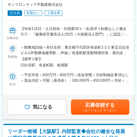
な柱とし今後も事業拡大をしていく予定です。
・報告・フォローアップ：監査報告書の作成および経営層への報
サンフロンティア不動産株式会社
告
正社員
転勤なし
上場企業
・指摘事項に対する改善状況の確認・指導
変更の範囲：会社の定める業務
・業務改善提案: 現場のオペレーションにおけるリスク抽出と、標
準化に向けた提案
【年休125日・土日祝休・月残業30ｈ・転居伴う転勤なしと働き
方◎・「健康経営優良法人2025（大規模法人部門）」に認定／社
■東建コーポレーションについて：
仕事内容
員の平均年収は745万円（2025年3月有価証券報告書より）／福利
主に土地所有者様に対する土地活用を行うリース建築事業をメイ
厚生充実／幅広いキャリアパスあり／東証プライム上場の総合デ
＜勤務地詳細＞本社住所：東京都千代田区有楽町1-2-2 東宝日比谷
ンとし、6つの事業を展開している会社です。
ィベロッパー】
ビル14F勤務地最寄駅：JR線／有楽町駅受動喫煙対策：屋内全面
社名である「東建コーポレーション」ブランドは元より、入居賃
勤務地
禁煙変更の範囲：会社の定める事業所
貸事業・賃貸管理事業における「ホームメイト」ブランドは全国
【最寄り駅】
■募集背景：
的にも高い知名度を得ながら事業展開することが出来ています。
日比谷駅、有楽町駅、銀座駅
当社は不動産業を中心にホテル事業やM&Aも積極的に行っており
家主から入居者まで一貫してサービス提供できることが当社の特
ます。新設事業所の急速な増加に伴い社内の各部署のみならず必
＜予定年収＞500万円～800万円＜賃金形態＞月給制補足事項なし
徴であり、お客様に対する大きなメリットであると捉えておりま
要があればグループ会社にも出向き、業務が適正かつ効率的に行
＜賃金内訳＞月額（基本給）：300,000円～450,000円＜月給＞
す。
われているかのモニタリングを行って頂く内部監査担当を募集し
給与
300,000円～450,000円＜昇給有無＞有＜残業手当＞有＜給与補足
不安定な景況感の昨今において、Web戦略と営業力の強化を大き
ています。
＞※給与詳細は年齢・前給・経験を踏まえて話し合いの上決定しま
な柱とし今後も事業拡大をしていく予定です。
す。■昇給：年1回（4月）■賞与：年2回（6月・12月）■住宅手当
■業務内容：
（単身者は月1万円、扶養者は月2万円）■家族手当■資格手当（宅
応募依頼する
・内部統制（J-SOX法対応全般、業務記述書、業務フローチャー
気になる
健所有者は月1万円他同社規定により支給）■役職手当■育児手当■
（エージェントサービス）
ト、リスクコントロールマトリックス）
退職金制度賃金はあくまでも目安の金額であり、選考を通じて上
・内部監査（計画書の作成、監査の実施、報告書の作成、改善指
下する可能性があります。月給(月額)は固定手当を含めた表記で
指書の作成、改善状況報告書の作成）
す。
リーダー候補【大阪駅】内部監査◆会社の健全な発展
■働き方：