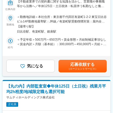
【不動産業界での契約書に関する知識を活かし、営業職や事務職
等から法務へ／年休125日・土日祝休・転居伴う転勤なしと働き
仕事内容
方◎・「健康経営優良法人2025（大規模法人部門）」に認定／社
員の平均年収は745万円（2025年3月有価証券報告書より）／福利
＜勤務地詳細＞本社住所：東京都千代田区有楽町1-2-2 東宝日比谷
厚生充実／幅広いキャリアパスあり／東証プライム上場の総合デ
ビル14F勤務地最寄駅：JR線／有楽町駅受動喫煙対策：屋内全面
ィベロッパー】
勤務地
禁煙変更の範囲：会社の定める事業所
【最寄り駅】
日比谷駅、有楽町駅、銀座駅
■業務内容：
サンフロンティア不動産法務部では、本体企業法務及び、社内規
＜予定年収＞500万円～650万円＜賃金形態＞月給制補足事項なし
定、契約書の精査、グループ全体の関連法規等、法務に関する幅
＜賃金内訳＞月額（基本給）：300,000円～450,000円＜月給＞
広い業務を行っています。
給与
300,000円～450,000円＜昇給有無＞有＜残業手当＞有＜給与補足
＞※給与詳細は年齢・前給・経験を踏まえて話し合いの上決定しま
今回の募集ではその中でも「契約書周りの精査」を中心にお任せ
す。■昇給：年1回（4月）■賞与：年2回（6月・12月）■住宅手当
します。現任の嘱託社員からの内政化を目的として正社員とし
（単身者は月1万円、扶養者は月2万円）■家族手当■資格手当（宅
応募依頼する
て、ご経験や意欲に応じて中長期での法務担当としてご活躍頂け
気になる
健所有者は月1万円他同社規定により支給）■役職手当■育児手当■
（エージェントサービス）
る方を募集しています。
退職金制度賃金はあくまでも目安の金額であり、選考を通じて上
下する可能性があります。月給(月額)は固定手当を含めた表記で
【具体的には】
す。
以下の業務を、現認担当から引き継ぎながら担当を頂きます。中
【丸の内】内部監査室◆年休125日（土日祝）残業月平
長期的には責任者としての役割を期待しています。
均2h程度/地域限定職も選択可能
・契約書に関する精査業務
・その他企業法務関連業務
サムティホールディングス株式会社
正社員
※現任担当や教育担当等から教育を致しますのでご安心ください！
※ご経験に応じては他業務のサポートをお願いする場合もございま