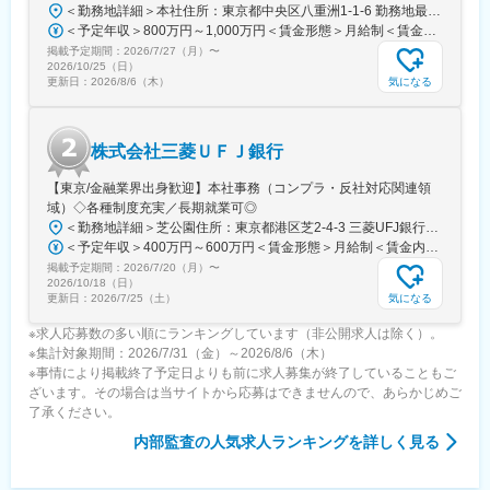
＜勤務地詳細＞本社住所：東京都中央区八重洲1-1-6 勤務地最寄駅：東京メトロ銀座線／日本橋駅受動喫煙対策：屋内全面禁煙変更の範囲：会社の定める事業所（リモートワーク含む）
■当社について：
＜予定年収＞800万円～1,000万円＜賃金形態＞月給制＜賃金内訳＞月額（基本給）：360,000円～410,000円その他固定手当/月：25,000円～164,000円＜月給＞385,000円～574,000円＜昇給有無＞有＜残業手当＞有＜給与補足＞※経験やスキルを考慮の上、当社規定により決定いたします。■昇給：年1回（4月）■賞与：年2回（6月・12月）賃金はあくまでも目安の金額であり、選考を通じて上下する可能性があります。月給(月額)は固定手当を含めた表記です。
不動産を通して社会に「唯一無二の感動」を届けるイノベーショ
掲載予定期間：
2026/7/27（月）
〜
ンカンパニー。右肩上がりで売り上げを伸ばし不動産業界では一
2026/10/25（日）
目置かれる存在です。
気になる
更新日：
2026/8/6（木）
当社は現在、上場準備を進めながら、拠点拡大および新規事業の
立ち上げにも注力しています。
組織として大きな転換期を迎えており、仕組みづくりや組織強化
株式会社三菱ＵＦＪ銀行
にも携わっていただけるフェーズです。
【東京/金融業界出身歓迎】本社事務（コンプラ・反社対応関連領
変更の範囲：会社の定める業務
域）◇各種制度充実／長期就業可◎
＜勤務地詳細＞芝公園住所：東京都港区芝2-4-3 三菱UFJ銀行芝ビル勤務地最寄駅：都営三田線／芝公園駅駅受動喫煙対策：屋内全面禁煙変更の範囲：会社の定める事業所（リモートワーク含む）
＜予定年収＞400万円～600万円＜賃金形態＞月給制＜賃金内訳＞月額（基本給）：255,000円～400,000円＜月給＞255,000円～400,000円＜昇給有無＞有＜残業手当＞有＜給与補足＞※給与詳細は経験、前職の年収、当行基準テーブルを考慮の上決定します（規定による提示）。賃金はあくまでも目安の金額であり、選考を通じて上下する可能性があります。月給(月額)は固定手当を含めた表記です。
掲載予定期間：
2026/7/20（月）
〜
2026/10/18（日）
気になる
更新日：
2026/7/25（土）
※求人応募数の多い順にランキングしています（非公開求人は除く）。
※集計対象期間：2026/7/31（金）～2026/8/6（木）
※事情により掲載終了予定日よりも前に求人募集が終了していることもご
ざいます。その場合は当サイトから応募はできませんので、あらかじめご
了承ください。
内部監査
の人気求人ランキングを詳しく見る