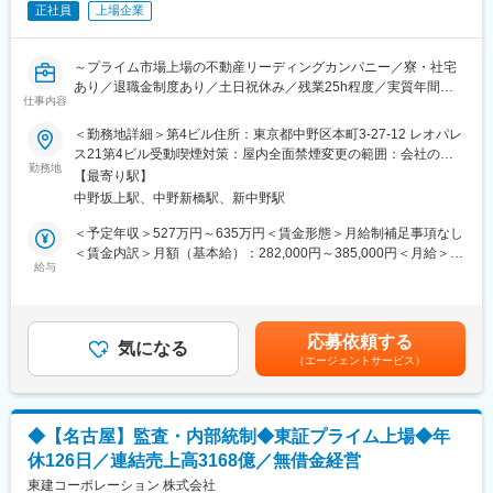
・レオパレス本体離職率：7.5%
正社員
上場企業
することとなりました。
・年次有給取得率：82%
■本ポジションの魅力
変更の範囲：会社の定める業務
～プライム市場上場の不動産リーディングカンパニー／寮・社宅
・裁量とスピード感ある働き方:基本的には次長とのコミュニケー
あり／退職金制度あり／土日祝休み／残業25h程度／実質年間休
ションを通じて業務を進めますが、専任担当としてご自身の裁量
仕事内容
日128日～
でスピーディーに案件を回していただけます。
＜勤務地詳細＞第4ビル住所：東京都中野区本町3-27-12 レオパレ
・プレイング特化：特化したスペシャリスト（担当専任）として
今まさに事業改革のフェーズである当社の内部監査を担って頂き
ス21第4ビル受動喫煙対策：屋内全面禁煙変更の範囲：会社の定
現場の課題解決に注力できる環境です。
ます。入社後は同僚同伴のもと社内監査ルールを把握しながら、
勤務地
める事業所
・業務改善の余地(DXの推進)：契約の期限管理や社内規程の網羅
【最寄り駅】
業務を実施していただき、その後適性に応じて下記業務をお任せ
的な整備など、これから仕組みを作っていくフェーズの業務も多
中野坂上駅、中野新橋駅、新中野駅
します。
く、社内整備をゼロベースで手がける面白さがあります。
■業務内容：
＜予定年収＞527万円～635万円＜賃金形態＞月給制補足事項なし
・内部監査の実施
＜賃金内訳＞月額（基本給）：282,000円～385,000円＜月給＞
■当社の特徴：
・監査結果報告書の作成
給与
282,000円～385,000円＜昇給有無＞有＜残業手当＞有＜給与補足
同社はテクノロジーを活用して中古不動産業界の効率化と持続的
・フォローアップ監査等
＞※年収は年齢・経験・スキル・前職でのポジションなどを考慮
成長を目指す不動産テック企業です。オフラインで非効率な業務
・各拠点の業務監査
し、同社規定により決定します。■昇給：年1回（4月）■賞与：年
プロセスが多いこの業界において、自社プラットフォーム、SaaS
・テーマ監査（特定のテーマに焦点を当てて、法令に準じている
2回（7月・12月）賃金はあくまでも目安の金額であり、選考を通
型BtoBプロダクト、AIを活用した不動産ビッグデータの研究など
応募依頼する
か・リスク対応策は有効に機能しているか監査します）
気になる
じて上下する可能性があります。月給(月額)は固定手当を含めた表
を通じて変革と成長を目指しています。
（エージェントサービス）
・本部機能部門/子会社監査
記です。
★内部統制を担当しないため監査業務に集中することができま
■固定残業代に関して
す。※詳細は面接の場でお話します。
40H分の固定残業代が含まれておりますが、残業平均30h程となり
ます。40Hの残業が発生しない場合でも40H分の固定残業代が支
◆【名古屋】監査・内部統制◆東証プライム上場◆年
■業界未経験者歓迎：
払われますのでご安心下さい。
休126日／連結売上高3168億／無借金経営
入社後は、先輩スタッフが丁寧に指導しますので、不動産業界・
職種の経験は必要ありません。
東建コーポレーション 株式会社