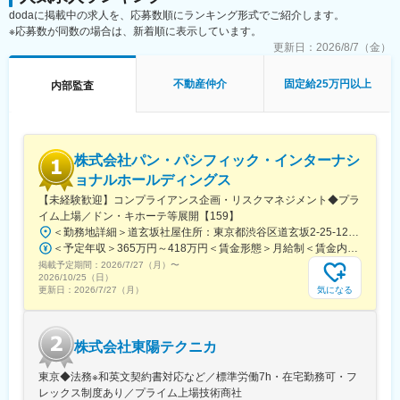
dodaに掲載中の求人を、応募数順にランキング形式でご紹介します。
※応募数が同数の場合は、新着順に表示しています。
- 内部統制（J SOX）対応
- 財務報告プロセスまたは関連業務プロセスにおける統制項目の整
更新日：
2026/8/7（金）
備・文書化（業務記述書・フローチャート等）
- 運用テストおよび整備評価テストの実施
不動産仲介
固定給25万円以上
内部監査
- 調書・報告書の作成
- フォローアップ業務
- 指摘事項の改善状況の確認
株式会社パン・パシフィック・インターナシ
- 改善策の有効性評価
ョナルホールディングス
- IT統制・システム監査関連業務（必要に応じて）
【未経験歓迎】コンプライアンス企画・リスクマネジメント◆プラ
- アクセス権／変更管理／ログ管理などの統制運用状況チェック
イム上場／ドン・キホーテ等展開【159】
- システム変更時の統制設計・テスト対応
＜勤務地詳細＞道玄坂社屋住所：東京都渋谷区道玄坂2-25-12 渋谷道玄坂通8F 受動喫煙対策：屋内全面禁煙変更の範囲：会社の定める事業所（リモートワーク含む）
＜予定年収＞365万円～418万円＜賃金形態＞月給制＜賃金内訳＞月額（基本給）：210,600円～242,100円その他固定手当/月：1,000円固定残業手当/月：16,400円～18,900円（固定残業時間10時間0分/月）超過した時間外労働の残業手当は追加支給＜月給＞228,000円～262,000円（一律手当を含む）＜昇給有無＞有＜残業手当＞有＜給与補足＞※ご経験に応じて決定。■給与改定：年2回（1月・7月）■賞与：年2回（7月・12月）※入社時給与は総合職テーブルでの算出となる為、入社1年後に選択頂くテーブルにより最大2.5万円減額となる可能性有。入社1年後原則5月にご自身の状況に合わせて、エリア・ホームへの変更申請が可能（会社承認後の適用）賃金はあくまでも目安の金額であり、選考を通じて上下する可能性があります。月給(月額)は固定手当を含めた表記です。
- 関連部署との連携およびコミュニケーション
掲載予定期間：
2026/7/27（月）
〜
- 経理・財務・法務・開発／管理部門などの部署との調整
2026/10/25（日）
- 監査法人／会計監査人との協議・対応（特にJ SOXでのやりと
気になる
更新日：
2026/7/27（月）
り）
- 規程・業務プロセスの見直し補助
株式会社東陽テクニカ
- 内部統制規程やマニュアルの改訂支援
- 業務プロセスの効率性・適法性・透明性の向上を目的とした改善
東京◆法務※和英文契約書対応など／標準労働7h・在宅勤務可・フ
提案
レックス制度あり／プライム上場技術商社