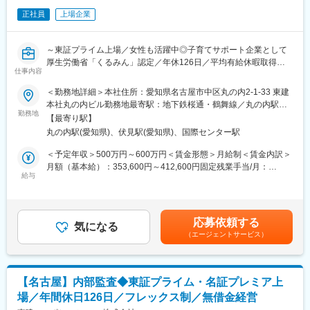
変更の範囲：会社の定める業務
正社員
上場企業
■キャリアパス：
当社は年功序列ではなく実力主義で、若いうちから最前線で活躍
できるチャンスがあります。年に2回実施される人事評価によっ
～東証プライム上場／女性も活躍中◎子育てサポート企業として
て、30代前半のうちに管理職に登用される社員や希望職種へのチ
厚生労働省「くるみん」認定／年休126日／平均有給休暇取得日
ャレンジも可能です。
仕事内容
数11.05日／時短勤務制度を使用している社員多数◎～
＜勤務地詳細＞本社住所：愛知県名古屋市中区丸の内2-1-33 東建
■働き方：
■業務内容：
本社丸の内ビル勤務地最寄駅：地下鉄桜通・鶴舞線／丸の内駅受
・土日祝休み、残業月25h程度、年休123日（計画年休含む年間休
勤務地
動喫煙対策：屋内全面禁煙変更の範囲：会社の定める事業所
日休暇：128日）
【最寄り駅】
内部監査室にて、以下の業務をお任せします。
・有給取得率80.5%と働きやすい環境が整っています。
丸の内駅(愛知県)、伏見駅(愛知県)、国際センター駅
＜内部統制業務全般＞
・男女ともに産休育休実績も多数あり、定着率は90%以上となっ
◇全社的統制
＜予定年収＞500万円～600万円＜賃金形態＞月給制＜賃金内訳＞
ています。 ※レオパレス本体離職率：7.5%
◇決算財務報告プロセス統制
月額（基本給）：353,600円～412,600円固定残業手当/月：
・全社的に残業を推奨しておらず働きやすい環境が整っておりま
◇業務プロセス統制
給与
40,000円（固定残業時間25時間0分/月）超過した時間外労働の残
す。
◇IT全般・IT業務処理統制
業手当は追加支給＜月給＞393,600円～452,600円（一律手当を含
・入社後ギャップ等の悩みを感じたらすぐに相談ができる定着支
◇外部開示
む）＜昇給有無＞有＜残業手当＞有賃金はあくまでも目安の金額
援ツールを導入し、中途入社者へのフォロー体制を確立。
であり、選考を通じて上下する可能性があります。月給(月額)は固
応募依頼する
＜具体的な業務内容…＞
気になる
定手当を含めた表記です。
■当社について：
（エージェントサービス）
・業務フロー図やRCM等の内部統制文書の整備・更新
◎売上高4000億円超・従業員約4000名規模の東証プライム上場企
・年間スケジュールの作成と社内調整
業
・各内部統制の評価及び調書作成
◎全国55万室の賃貸住宅を提供する業界トップクラスのパイオニ
・監査法人による外部監査対応および折衝
ア
【名古屋】内部監査◆東証プライム・名証プレミア上
・内部統制評価結果の役員会への報告および内部統制報告書の開
◎「健康経営優良法人」に9年連続で認定
場／年間休日126日／フレックス制／無借金経営
示
◎厚生労働大臣より「プラチナくるみん」に認定