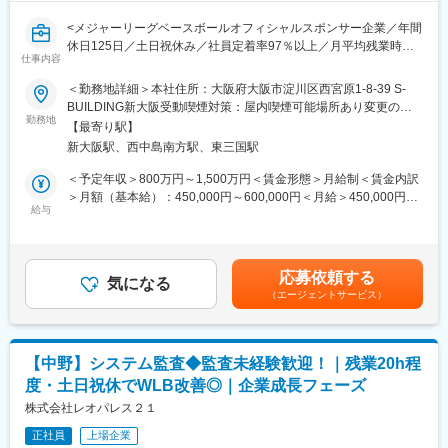
躍しております。
・正社員の定着率も高く、欠員補充はほとんど行っておりません
変更の範囲：会社の定める業務
<メジャーリーグベースボールオフィシャルスポンサー企業／年間
（直近5年の定着率は97.7%）
休日125日／土日祝休み／社員定着率97％以上／月平均残業時間
仕事内容
2.2時間／グループ総資産は約3,500億円>
■当社について：
＜勤務地詳細＞本社住所：大阪府大阪市淀川区西宮原1-8-39 S-
マンションやビル・ホテル等の収益不動産開発、一棟収益不動産
■仕事内容：
BUILDING新大阪受動喫煙対策：屋内喫煙可能場所あり変更の範
の取得および再販、所有物件の賃貸がメイン事業の「総合不動産
サムティグループ各社の内部監査をお願いします。
勤務地
囲：会社の定める事業所
会社」であり、バランスのとれた収益構成を有し、外部市場環境
【最寄り駅】
監査役の補助業務についてもお願いすることがあります。
の変化に柔軟に対応できる安定的経営基盤を構築しております。
新大阪駅、西中島南方駅、東三国駅
2019年5月には大和証券グループ本社と資本業務提携を締結し、
・個別内部監査計画書作成、予備調査
＜予定年収＞800万円～1,500万円＜賃金形態＞月給制＜賃金内訳
今後のさらなる発展に向け、2025年度までに全国大都市圏・海外
・拠点往査、関係者へのインタビュー
＞月額（基本給）：450,000円～600,000円＜月給＞450,000円～
において約7,500億円規模の戦略的な投資を行っております。
・内部監査調書、報告書作成
給与
600,000円＜昇給有無＞有＜残業手当＞有＜給与補足＞■賞与:年2
・被監査部門への結果報告、改善策確認
回 ※会社の業績および個人の評価により支給額を決定■賞与につ
変更の範囲：会社の定める業務
・社長、監査役等への結果報告
いては初年度は月割で按分、2年目より満額支給■想定給与は年齢
・フォローアップ監査
やスキル・経験を考慮し、当社規定に基づき決定■各種手当につい
応募依頼する
気になる
ては当社規定に基づき決定賃金はあくまでも目安の金額であり、
（エージェントサービス）
就業環境：
選考を通じて上下する可能性があります。月給(月額)は固定手当を
・原則18時にPC画面が自動ロック(非管理職限定)
含めた表記です。
・月平均残業時間 2.2時間（サムティ、サムティホールディングス
平均）
【中野】システム監査◆監査未経験歓迎！｜残業20h程
・年間休日125日/土日祝休み
度・土日祝休でWLB改善◎｜企業成長フェーズ
・約8割が中途社員＆事業拡大のための採用
株式会社レオパレス２１
■就業環境：
正社員
上場企業
・全社の中途社員割合は約80％で、部内外問わず様々な分野で活