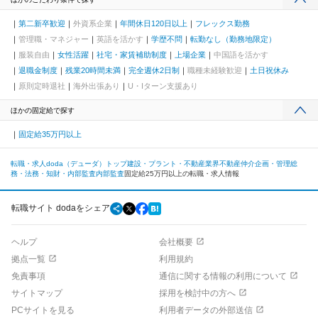
第二新卒歓迎
外資系企業
年間休日120日以上
フレックス勤務
管理職・マネジャー
英語を活かす
学歴不問
転勤なし（勤務地限定）
服装自由
女性活躍
社宅・家賃補助制度
上場企業
中国語を活かす
退職金制度
残業20時間未満
完全週休2日制
職種未経験歓迎
土日祝休み
原則定時退社
海外出張あり
U・Iターン支援あり
ほかの固定給で探す
固定給35万円以上
転職・求人doda（デューダ）トップ
建設・プラント・不動産業界
不動産仲介
企画・管理
総
務・法務・知財・内部監査
内部監査
固定給25万円以上の転職・求人情報
転職サイト dodaをシェア
ヘルプ
会社概要
拠点一覧
利用規約
免責事項
通信に関する情報の利用について
サイトマップ
採用を検討中の方へ
PCサイトを見る
利用者データの外部送信