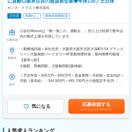
に貢献◎業界注目の急成長企業◆年休130／土日休
長期的に就業できる環境が整っております。
・月の残業は30h
センス・トラスト株式会社
・土日祝休
正社員
転勤なし
業種未経験歓迎
・年休125日
・転居を伴う転勤はなし
◎会社Missonは「唯一無二の、感動を。」売り上げ好調で数年以
■当社の魅力：
内の株式上場を目指しています
＜東証プライム上場の総合ディベロッパー／多角的な事業展開で
仕事内容
◎少数精鋭であたたかい社風
安定性◎＞
例）代表から社員一人ひとりの誕生日に毎年プレゼントが贈られ
＜勤務地詳細＞本社住所：大阪府大阪市北区大深町5-54 グラング
当社は不動産再生と活用（リノベーション等）に強みを持ち、東
ます！
リーン大阪南館パークタワー9F受動喫煙対策：屋内喫煙可能場所
京都心5区の中小型オフィスビルに特化した総合不動産サービスを
◎働きやすさも追及！年休130日＊残業20ｈ＊転勤無し
勤務地
あり変更の範囲：無
展開しています。
【最寄り駅】
◎透明性のある評価制度で頑張りをしっかりご評価します
都心オフィスビルの再生を主軸に、売買・賃貸仲介や管理、メン
大阪駅、西梅田駅、大阪梅田駅(阪神線)
テナンス、滞納賃料保証、貸会議室運営等、不動産に関する多様
【業務内容】
＜予定年収＞600万円～800万円＜賃金形態＞月給制＜賃金内訳＞
なサービスをワンストップでご提供しており、多角的な事業展開
社内監査部門の一員として、内部統制（J SOX）対応を含む、以
月額（基本給）：344,900円～465,700円その他固定手当/月：
により経営基盤は安定しております。
下の業務を担当していただきます。
給与
55,100円～74,300円＜月給＞400,000円～540,000円＜昇給有無
＞有＜残業手当＞有＜給与補足＞※経験やスキルを考慮して決定し
＜自己成長とワークライフバランスの両立ができる環境＞
- 内部監査計画の策定補助
ます。■昇給：年2回（4月・10月） ■賞与：年2回（6月・12
様々な研修制度があり、経験が浅い方もしっかり成長ができる環
- リスクアセスメントを通じて監査対象部門・プロセスを特定
月）■その他固定手当：固定残業手当として20時間分、55,100円
境が整っております。また「健康経営優良法人2025（大規模法人
応募依頼する
- 年次／四半期ベースでの監査スケジュール立案
気になる
～74,300円を支給。超過した時間外労働の残業時間代は追加支給
部門）」に認定されるなどワークライフバランスも整っておりま
（エージェントサービス）
賃金はあくまでも目安の金額であり、選考を通じて上下する可能
す。
- 内部監査の実施
性があります。月給(月額)は固定手当を含めた表記です。
- 各部門への往査（オンサイト監査）、資料・証憑レビュー、ヒア
リング、実績 vs 計画の乖離分析など
変更の範囲：会社の定める業務
人気求人ランキング
- 監査報告書の作成および改善提案