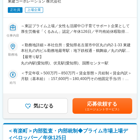
・内部統制上の不備・業務改善指導
東建コーポレーション 株式会社
◎ハタラクエール（福利厚生表彰・認証制度）にて「福利厚生推
・社内相談対応
進法人」に3年連続で認証
正社員
上場企業
◎東京都「心のバリアフリー」好事例企業に認定
■当ポジションの魅力：
◇将来的には次期管理職としてご活躍いただくことを期待してい
変更の範囲：会社の定める業務
～東証プライム上場／女性も活躍中◎子育てサポート企業として
ます。
厚生労働省「くるみん」認定／年休126日／平均有給休暇取得日
◇3カ月ごとのフレックス制度を採用しており、比較的自由度高く
仕事内容
数11.05日／時短勤務制度を使用している社員多数◎～
働くことができます。
＜勤務地詳細＞本社住所：愛知県名古屋市中区丸の内2-1-33 東建
■業務の概要：
本社丸の内ビル勤務地最寄駅：地下鉄桜通・鶴舞線／丸の内駅受
■こんな方におすすめです：
内部監査室にて、グループ各社・各部門の業務監査・準拠性監査
勤務地
動喫煙対策：屋内全面禁煙
・自身が培ってきたスキルを市場への影響力が大きい会社にて活
【最寄り駅】
を担当いただきます。
かしてみたいという考えをお持ちの方
丸の内駅(愛知県)、伏見駅(愛知県)、国際センター駅
単なるチェックに留まらず、現場の課題を吸い上げ、業務効率化
・上場企業での内部統制業務にチャレンジしたい方
やリスク低減に向けたアドバイスを行うことで、組織の健全な成
＜予定年収＞500万円～850万円＜賃金形態＞月給制＜賃金内訳＞
長を支援します。
月額（基本給）：157,600円～180,400円その他固定手当/月：
■東建コーポレーションについて：
・内部監査のあり方を見直す変革期にあります。法令や規則を遵
給与
146,000円～403,600円固定残業手当/月：40,000円（固定残業時
主に土地所有者様に対する土地活用を行うリース建築事業をメイ
守しながらも、多様な視点を持ち柔軟な発想で新たな監査制度を
間25時間0分/月）超過した時間外労働の残業手当は追加支給＜月
ンとし、6つの事業を展開している会社です。
構築できる人材を募集します。
給＞343,600円～624,000円（一律手当を含む）＜昇給有無＞有＜
社名である「東建コーポレーション」ブランドは元より、入居賃
・将来的に責任者のポジションを担っていただくことも考えてお
残業手当＞有＜給与補足＞■モデル年収：35歳 職階：係長 役
貸事業・賃貸管理事業における「ホームメイト」ブランドは全国
応募依頼する
ります。
気になる
職：内部監査員※ 約500万円50歳 職階：次長 役職：主任内部
的にも
（エージェントサービス）
監査員※ 約850万円賃金はあくまでも目安の金額であり、選考を
高い知名度を得ながら事業展開することが出来ています。
■業務内容：
通じて上下する可能性があります。月給(月額)は固定手当を含めた
家主から入居者まで一貫してサービス提供できることが当社の特
・内部監査の計画・実施：年度監査計画に基づいた各拠点（支
表記です。
徴であり、お客様に対する大きなメリットであると捉えておりま
店・事業所等）への往査（リモート含む）
す。
＜有楽町＞内部監査・内部統制◆プライム市場上場デ
・コンプライアンス、リスク管理、情報セキュリティ等の準拠性
不安定な景況感の昨今において、web戦略と営業力の強化を大き
ィベロッパー／年休125日
確認