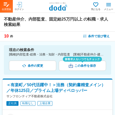
会員登録
ログイン
気になる
メニュー
不動産仲介、内部監査、固定給25万円以上
の転職・求人
検索結果
10
条件で並び替え
件
現在の検索条件
[職種]内部監査-総務・法務・知財・内部監査 [業種]不動産仲介-建設・プラント・不動産業界 [詳細条件](待遇・福利厚生)固定給25万円以上
新着求人をいつでもチェック
条件の変更
この条件を保存
＜有楽町／50代活躍中！＞法務（契約書精査メイン）
／年休125日／プライム上場ディベロッパー
サンフロンティア不動産株式会社
正社員
転勤なし
上場企業