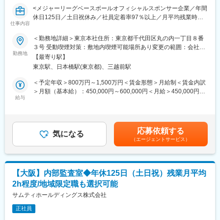
す。
<メジャーリーグベースボールオフィシャルスポンサー企業／年間
休日125日／土日祝休み／社員定着率97％以上／月平均残業時間
■働き方：
仕事内容
2.2時間／グループ総資産は約3,500億円>
長期的に就業できる環境が整っております。
＜勤務地詳細＞東京本社住所：東京都千代田区丸の内一丁目８番
・土日祝休
■仕事内容：
３号 受動喫煙対策：敷地内喫煙可能場所あり変更の範囲：会社の
・年休125日
サムティグループ各社の内部監査をお願いします。
勤務地
定める事業所
・転居を伴う転勤はなし
【最寄り駅】
監査役の補助業務についてもお願いすることがあります。
東京駅、日本橋駅(東京都)、三越前駅
■当社の魅力：
・個別内部監査計画書作成、予備調査
＜予定年収＞800万円～1,500万円＜賃金形態＞月給制＜賃金内訳
＜東証プライム上場の総合ディベロッパー／多角的な事業展開で
・拠点往査、関係者へのインタビュー
＞月額（基本給）：450,000円～600,000円＜月給＞450,000円～
安定性◎＞
・内部監査調書、報告書作成
給与
600,000円＜昇給有無＞有＜残業手当＞有＜給与補足＞■賞与:年2
当社は不動産再生と活用（リノベーション等）に強みを持ち、東
・被監査部門への結果報告、改善策確認
回 ※年齢やご経験を考慮し、当社規定により決定 ※各種手当に
京都心5区の中小型オフィスビルに特化した総合不動産サービスを
・社長、監査役等への結果報告
ついては対象者により異なる ※賞与については初年度は月割で按
展開しています。
・フォローアップ監査
分、2年目より満額支給賃金はあくまでも目安の金額であり、選考
都心オフィスビルの再生を主軸に、売買・賃貸仲介や管理、メン
応募依頼する
気になる
を通じて上下する可能性があります。月給(月額)は固定手当を含め
テナンス、滞納賃料保証、貸会議室運営等、不動産に関する多様
（エージェントサービス）
就業環境：
た表記です。
なサービスをワンストップでご提供しており、多角的な事業展開
・原則18時にPC画面が自動ロック(非管理職限定)
により経営基盤は安定しております。
・月平均残業時間 2.2時間（サムティ、サムティホールディングス
平均）
＜自己成長とワークライフバランスの両立ができる環境＞
【大阪】内部監査室◆年休125日（土日祝）残業月平均
・年間休日125日/土日祝休み
様々な研修制度があり、経験が浅い方もしっかり成長ができる環
2h程度/地域限定職も選択可能
・約8割が中途社員＆事業拡大のための採用
境が整っております。また「健康経営優良法人2025（大規模法人
サムティホールディングス株式会社
部門）」に認定されるなどワークライフバランスも整っておりま
■就業環境：
す。
正社員
・全社の中途社員割合は約80％で、部内外問わず様々な分野で活