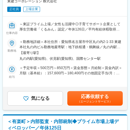
・内部統制上の不備・業務改善指導
東建コーポレーション 株式会社
◎ハタラクエール（福利厚生表彰・認証制度）にて「福利厚生推
・社内相談対応
進法人」に3年連続で認証
正社員
上場企業
◎東京都「心のバリアフリー」好事例企業に認定
■当ポジションの魅力：
◇将来的には次期管理職としてご活躍いただくことを期待してい
変更の範囲：会社の定める業務
～東証プライム上場／女性も活躍中◎子育てサポート企業として
ます。
厚生労働省「くるみん」認定／年休126日／平均有給休暇取得日
◇3カ月ごとのフレックス制度を採用しており、比較的自由度高く
仕事内容
数11.05日／時短勤務制度を使用している社員多数◎～
働くことができます。
＜勤務地詳細＞本社住所：愛知県名古屋市中区丸の内2-1-33 東建
■業務の概要：
本社丸の内ビル勤務地最寄駅：地下鉄桜通・鶴舞線／丸の内駅受
■こんな方におすすめです：
内部監査室にて、グループ各社・各部門の業務監査・準拠性監査
勤務地
動喫煙対策：屋内全面禁煙
・自身が培ってきたスキルを市場への影響力が大きい会社にて活
【最寄り駅】
を担当いただきます。
かしてみたいという考えをお持ちの方
丸の内駅(愛知県)、伏見駅(愛知県)、国際センター駅
単なるチェックに留まらず、現場の課題を吸い上げ、業務効率化
・上場企業での内部統制業務にチャレンジしたい方
やリスク低減に向けたアドバイスを行うことで、組織の健全な成
＜予定年収＞500万円～850万円＜賃金形態＞月給制＜賃金内訳＞
長を支援します。
月額（基本給）：157,600円～180,400円その他固定手当/月：
■東建コーポレーションについて：
・内部監査のあり方を見直す変革期にあります。法令や規則を遵
給与
146,000円～403,600円固定残業手当/月：40,000円（固定残業時
主に土地所有者様に対する土地活用を行うリース建築事業をメイ
守しながらも、多様な視点を持ち柔軟な発想で新たな監査制度を
間25時間0分/月）超過した時間外労働の残業手当は追加支給＜月
ンとし、6つの事業を展開している会社です。
構築できる人材を募集します。
給＞343,600円～624,000円（一律手当を含む）＜昇給有無＞有＜
社名である「東建コーポレーション」ブランドは元より、入居賃
・将来的に責任者のポジションを担っていただくことも考えてお
残業手当＞有＜給与補足＞■モデル年収：35歳 職階：係長 役
貸事業・賃貸管理事業における「ホームメイト」ブランドは全国
応募依頼する
ります。
気になる
職：内部監査員※ 約500万円50歳 職階：次長 役職：主任内部
的にも
（エージェントサービス）
監査員※ 約850万円賃金はあくまでも目安の金額であり、選考を
高い知名度を得ながら事業展開することが出来ています。
■業務内容：
通じて上下する可能性があります。月給(月額)は固定手当を含めた
家主から入居者まで一貫してサービス提供できることが当社の特
・内部監査の計画・実施：年度監査計画に基づいた各拠点（支
表記です。
徴であり、お客様に対する大きなメリットであると捉えておりま
店・事業所等）への往査（リモート含む）
す。
＜有楽町＞内部監査・内部統制◆プライム市場上場デ
・コンプライアンス、リスク管理、情報セキュリティ等の準拠性
不安定な景況感の昨今において、web戦略と営業力の強化を大き
ィベロッパー／年休125日
確認