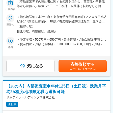
【不動産業界での契約書に関する知識を活かし、営業職や事務職
等から法務へ／年休125日・土日祝休・転居伴う転勤なしと働き
仕事内容
方◎・「健康経営優良法人2025（大規模法人部門）」に認定／社
員の平均年収は745万円（2025年3月有価証券報告書より）／福利
＜勤務地詳細＞本社住所：東京都千代田区有楽町1-2-2 東宝日比谷
厚生充実／幅広いキャリアパスあり／東証プライム上場の総合デ
ビル14F勤務地最寄駅：JR線／有楽町駅受動喫煙対策：屋内全面
ィベロッパー】
勤務地
禁煙変更の範囲：会社の定める事業所
【最寄り駅】
日比谷駅、有楽町駅、銀座駅
■業務内容：
サンフロンティア不動産法務部では、本体企業法務及び、社内規
＜予定年収＞500万円～650万円＜賃金形態＞月給制補足事項なし
定、契約書の精査、グループ全体の関連法規等、法務に関する幅
＜賃金内訳＞月額（基本給）：300,000円～450,000円＜月給＞
広い業務を行っています。
給与
300,000円～450,000円＜昇給有無＞有＜残業手当＞有＜給与補足
＞※給与詳細は年齢・前給・経験を踏まえて話し合いの上決定しま
今回の募集ではその中でも「契約書周りの精査」を中心にお任せ
す。■昇給：年1回（4月）■賞与：年2回（6月・12月）■住宅手当
します。現任の嘱託社員からの内政化を目的として正社員とし
（単身者は月1万円、扶養者は月2万円）■家族手当■資格手当（宅
応募依頼する
て、ご経験や意欲に応じて中長期での法務担当としてご活躍頂け
気になる
健所有者は月1万円他同社規定により支給）■役職手当■育児手当■
（エージェントサービス）
る方を募集しています。
退職金制度賃金はあくまでも目安の金額であり、選考を通じて上
下する可能性があります。月給(月額)は固定手当を含めた表記で
【具体的には】
す。
以下の業務を、現認担当から引き継ぎながら担当を頂きます。中
【丸の内】内部監査室◆年休125日（土日祝）残業月平
長期的には責任者としての役割を期待しています。
均2h程度/地域限定職も選択可能
・契約書に関する精査業務
・その他企業法務関連業務
サムティホールディングス株式会社
正社員
※現任担当や教育担当等から教育を致しますのでご安心ください！
※ご経験に応じては他業務のサポートをお願いする場合もございま