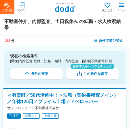
会員登録
ログイン
気になる
メニュー
不動産仲介、内部監査、土日祝休み
の転職・求人検索結
果
10
条件で並び替え
件
現在の検索条件
[職種]内部監査-総務・法務・知財・内部監査 [業種]不動産仲介-建設・プラント・不動産業界 [詳細条件](休日・働き方)土日祝休み
新着求人をいつでもチェック
条件の変更
この条件を保存
＜有楽町／50代活躍中！＞法務（契約書精査メイン）
／年休125日／プライム上場ディベロッパー
サンフロンティア不動産株式会社
正社員
転勤なし
上場企業