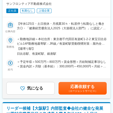
な柱とし今後も事業拡大をしていく予定です。
・報告・フォローアップ：監査報告書の作成および経営層への報
サンフロンティア不動産株式会社
告
正社員
転勤なし
上場企業
・指摘事項に対する改善状況の確認・指導
変更の範囲：会社の定める業務
・業務改善提案: 現場のオペレーションにおけるリスク抽出と、標
準化に向けた提案
【年休125日・土日祝休・月残業30ｈ・転居伴う転勤なしと働き
方◎・「健康経営優良法人2025（大規模法人部門）」に認定／社
■東建コーポレーションについて：
仕事内容
員の平均年収は745万円（2025年3月有価証券報告書より）／福利
主に土地所有者様に対する土地活用を行うリース建築事業をメイ
厚生充実／幅広いキャリアパスあり／東証プライム上場の総合デ
＜勤務地詳細＞本社住所：東京都千代田区有楽町1-2-2 東宝日比谷
ンとし、6つの事業を展開している会社です。
ィベロッパー】
ビル14F勤務地最寄駅：JR線／有楽町駅受動喫煙対策：屋内全面
社名である「東建コーポレーション」ブランドは元より、入居賃
勤務地
禁煙変更の範囲：会社の定める事業所
貸事業・賃貸管理事業における「ホームメイト」ブランドは全国
【最寄り駅】
■募集背景：
的にも高い知名度を得ながら事業展開することが出来ています。
日比谷駅、有楽町駅、銀座駅
当社は不動産業を中心にホテル事業やM&Aも積極的に行っており
家主から入居者まで一貫してサービス提供できることが当社の特
ます。新設事業所の急速な増加に伴い社内の各部署のみならず必
＜予定年収＞500万円～800万円＜賃金形態＞月給制補足事項なし
徴であり、お客様に対する大きなメリットであると捉えておりま
要があればグループ会社にも出向き、業務が適正かつ効率的に行
＜賃金内訳＞月額（基本給）：300,000円～450,000円＜月給＞
す。
われているかのモニタリングを行って頂く内部監査担当を募集し
給与
300,000円～450,000円＜昇給有無＞有＜残業手当＞有＜給与補足
不安定な景況感の昨今において、Web戦略と営業力の強化を大き
ています。
＞※給与詳細は年齢・前給・経験を踏まえて話し合いの上決定しま
な柱とし今後も事業拡大をしていく予定です。
す。■昇給：年1回（4月）■賞与：年2回（6月・12月）■住宅手当
■業務内容：
（単身者は月1万円、扶養者は月2万円）■家族手当■資格手当（宅
応募依頼する
・内部統制（J-SOX法対応全般、業務記述書、業務フローチャー
気になる
健所有者は月1万円他同社規定により支給）■役職手当■育児手当■
（エージェントサービス）
ト、リスクコントロールマトリックス）
退職金制度賃金はあくまでも目安の金額であり、選考を通じて上
・内部監査（計画書の作成、監査の実施、報告書の作成、改善指
下する可能性があります。月給(月額)は固定手当を含めた表記で
指書の作成、改善状況報告書の作成）
す。
リーダー候補【大阪駅】内部監査◆会社の健全な発展
■働き方：