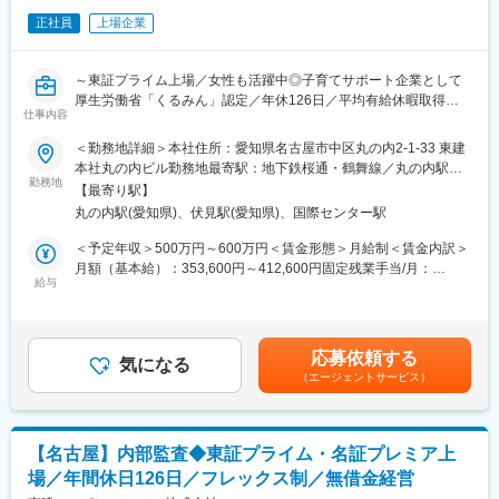
変更の範囲：会社の定める業務
正社員
上場企業
■キャリアパス：
当社は年功序列ではなく実力主義で、若いうちから最前線で活躍
できるチャンスがあります。年に2回実施される人事評価によっ
～東証プライム上場／女性も活躍中◎子育てサポート企業として
て、30代前半のうちに管理職に登用される社員や希望職種へのチ
厚生労働省「くるみん」認定／年休126日／平均有給休暇取得日
ャレンジも可能です。
仕事内容
数11.05日／時短勤務制度を使用している社員多数◎～
＜勤務地詳細＞本社住所：愛知県名古屋市中区丸の内2-1-33 東建
■働き方：
■業務内容：
本社丸の内ビル勤務地最寄駅：地下鉄桜通・鶴舞線／丸の内駅受
・土日祝休み、残業月25h程度、年休123日（計画年休含む年間休
勤務地
動喫煙対策：屋内全面禁煙変更の範囲：会社の定める事業所
日休暇：128日）
【最寄り駅】
内部監査室にて、以下の業務をお任せします。
・有給取得率80.5%と働きやすい環境が整っています。
丸の内駅(愛知県)、伏見駅(愛知県)、国際センター駅
＜内部統制業務全般＞
・男女ともに産休育休実績も多数あり、定着率は90%以上となっ
◇全社的統制
＜予定年収＞500万円～600万円＜賃金形態＞月給制＜賃金内訳＞
ています。 ※レオパレス本体離職率：7.5%
◇決算財務報告プロセス統制
月額（基本給）：353,600円～412,600円固定残業手当/月：
・全社的に残業を推奨しておらず働きやすい環境が整っておりま
◇業務プロセス統制
給与
40,000円（固定残業時間25時間0分/月）超過した時間外労働の残
す。
◇IT全般・IT業務処理統制
業手当は追加支給＜月給＞393,600円～452,600円（一律手当を含
・入社後ギャップ等の悩みを感じたらすぐに相談ができる定着支
◇外部開示
む）＜昇給有無＞有＜残業手当＞有賃金はあくまでも目安の金額
援ツールを導入し、中途入社者へのフォロー体制を確立。
であり、選考を通じて上下する可能性があります。月給(月額)は固
応募依頼する
＜具体的な業務内容…＞
気になる
定手当を含めた表記です。
■当社について：
（エージェントサービス）
・業務フロー図やRCM等の内部統制文書の整備・更新
◎売上高4000億円超・従業員約4000名規模の東証プライム上場企
・年間スケジュールの作成と社内調整
業
・各内部統制の評価及び調書作成
◎全国55万室の賃貸住宅を提供する業界トップクラスのパイオニ
・監査法人による外部監査対応および折衝
ア
【名古屋】内部監査◆東証プライム・名証プレミア上
・内部統制評価結果の役員会への報告および内部統制報告書の開
◎「健康経営優良法人」に9年連続で認定
場／年間休日126日／フレックス制／無借金経営
示
◎厚生労働大臣より「プラチナくるみん」に認定