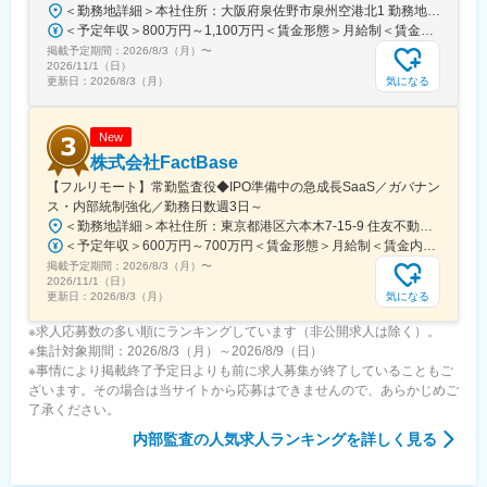
＜勤務地詳細＞本社住所：大阪府泉佐野市泉州空港北1 勤務地最寄駅：JRはるか・関西空港線／関西空港駅受動喫煙対策：屋内全面禁煙変更の範囲：会社の定める事業所
■当社について：
＜予定年収＞800万円～1,100万円＜賃金形態＞月給制＜賃金内訳＞月額（基本給）：530,000円～730,000円＜月給＞530,000円～730,000円＜昇給有無＞有＜残業手当＞有＜給与補足＞※具体的な金額については経験等を考慮して、社内規定に基づき決定※上記想定年収は通勤手当、育児手当、住居手当を除く■昇給：年1回■賞与：年2回（6月、12月）賃金はあくまでも目安の金額であり、選考を通じて上下する可能性があります。月給(月額)は固定手当を含めた表記です。
不動産を通して社会に「唯一無二の感動」を届けるイノベーショ
掲載予定期間：
2026/8/3（月）
〜
ンカンパニー。右肩上がりで売り上げを伸ばし不動産業界では一
2026/11/1（日）
目置かれる存在です。
気になる
更新日：
2026/8/3（月）
当社は現在、上場準備を進めながら、拠点拡大および新規事業の
立ち上げにも注力しています。
組織として大きな転換期を迎えており、仕組みづくりや組織強化
New
にも携わっていただけるフェーズです。
株式会社FactBase
【フルリモート】常勤監査役◆IPO準備中の急成長SaaS／ガバナン
変更の範囲：会社の定める業務
ス・内部統制強化／勤務日数週3日～
＜勤務地詳細＞本社住所：東京都港区六本木7-15-9 住友不動産六本木セントラルタワー２０階受動喫煙対策：屋内喫煙可能場所あり変更の範囲：会社の定める事業所
＜予定年収＞600万円～700万円＜賃金形態＞月給制＜賃金内訳＞月額（基本給）：369,900円～554,913円固定残業手当/月：130,100円～195,087円（固定残業時間45時間0分/月）超過した時間外労働の残業手当は追加支給＜月給＞500,000円～750,000円（一律手当を含む）＜昇給有無＞有＜残業手当＞有＜給与補足＞※経験や能力などを考慮の上、当社規定により決定します。※あくまで目安のため、選考を通じて変動する可能性もございます。■賞与：年2回■昇給：年2回賃金はあくまでも目安の金額であり、選考を通じて上下する可能性があります。月給(月額)は固定手当を含めた表記です。
掲載予定期間：
2026/8/3（月）
〜
2026/11/1（日）
気になる
更新日：
2026/8/3（月）
※求人応募数の多い順にランキングしています（非公開求人は除く）。
※集計対象期間：2026/8/3（月）～2026/8/9（日）
※事情により掲載終了予定日よりも前に求人募集が終了していることもご
ざいます。その場合は当サイトから応募はできませんので、あらかじめご
了承ください。
内部監査
の人気求人ランキングを詳しく見る