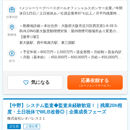
躍しております。
・正社員の定着率も高く、欠員補充はほとんど行っておりません
変更の範囲：会社の定める業務
<メジャーリーグベースボールオフィシャルスポンサー企業／年間
（直近5年の定着率は97.7%）
休日125日／土日祝休み／社員定着率97％以上／月平均残業時間
仕事内容
2.2時間／グループ総資産は約3,500億円>
■当社について：
＜勤務地詳細＞本社住所：大阪府大阪市淀川区西宮原1-8-39 S-
マンションやビル・ホテル等の収益不動産開発、一棟収益不動産
■仕事内容：
BUILDING新大阪受動喫煙対策：屋内喫煙可能場所あり変更の範
の取得および再販、所有物件の賃貸がメイン事業の「総合不動産
サムティグループ各社の内部監査をお願いします。
勤務地
囲：会社の定める事業所
会社」であり、バランスのとれた収益構成を有し、外部市場環境
【最寄り駅】
監査役の補助業務についてもお願いすることがあります。
の変化に柔軟に対応できる安定的経営基盤を構築しております。
新大阪駅、西中島南方駅、東三国駅
2019年5月には大和証券グループ本社と資本業務提携を締結し、
・個別内部監査計画書作成、予備調査
＜予定年収＞800万円～1,500万円＜賃金形態＞月給制＜賃金内訳
今後のさらなる発展に向け、2025年度までに全国大都市圏・海外
・拠点往査、関係者へのインタビュー
＞月額（基本給）：450,000円～600,000円＜月給＞450,000円～
において約7,500億円規模の戦略的な投資を行っております。
・内部監査調書、報告書作成
給与
600,000円＜昇給有無＞有＜残業手当＞有＜給与補足＞■賞与:年2
・被監査部門への結果報告、改善策確認
回 ※会社の業績および個人の評価により支給額を決定■賞与につ
変更の範囲：会社の定める業務
・社長、監査役等への結果報告
いては初年度は月割で按分、2年目より満額支給■想定給与は年齢
・フォローアップ監査
やスキル・経験を考慮し、当社規定に基づき決定■各種手当につい
応募依頼する
気になる
ては当社規定に基づき決定賃金はあくまでも目安の金額であり、
（エージェントサービス）
就業環境：
選考を通じて上下する可能性があります。月給(月額)は固定手当を
・原則18時にPC画面が自動ロック(非管理職限定)
含めた表記です。
・月平均残業時間 2.2時間（サムティ、サムティホールディングス
平均）
【中野】システム監査◆監査未経験歓迎！｜残業20h程
・年間休日125日/土日祝休み
度・土日祝休でWLB改善◎｜企業成長フェーズ
・約8割が中途社員＆事業拡大のための採用
株式会社レオパレス２１
■就業環境：
正社員
上場企業
・全社の中途社員割合は約80％で、部内外問わず様々な分野で活