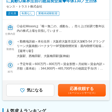
に貢献◎業界注目の急成長企業◆年休130／土日休
長期的に就業できる環境が整っております。
・月の残業は30h
センス・トラスト株式会社
・土日祝休
正社員
転勤なし
業種未経験歓迎
・年休125日
・転居を伴う転勤はなし
◎会社Missonは「唯一無二の、感動を。」売り上げ好調で数年以
■当社の魅力：
内の株式上場を目指しています
＜東証プライム上場の総合ディベロッパー／多角的な事業展開で
仕事内容
◎少数精鋭であたたかい社風
安定性◎＞
例）代表から社員一人ひとりの誕生日に毎年プレゼントが贈られ
＜勤務地詳細＞本社住所：大阪府大阪市北区大深町5-54 グラング
当社は不動産再生と活用（リノベーション等）に強みを持ち、東
ます！
リーン大阪南館パークタワー9F受動喫煙対策：屋内喫煙可能場所
京都心5区の中小型オフィスビルに特化した総合不動産サービスを
◎働きやすさも追及！年休130日＊残業20ｈ＊転勤無し
勤務地
あり変更の範囲：無
展開しています。
【最寄り駅】
◎透明性のある評価制度で頑張りをしっかりご評価します
都心オフィスビルの再生を主軸に、売買・賃貸仲介や管理、メン
大阪駅、西梅田駅、大阪梅田駅(阪神線)
テナンス、滞納賃料保証、貸会議室運営等、不動産に関する多様
【業務内容】
＜予定年収＞600万円～800万円＜賃金形態＞月給制＜賃金内訳＞
なサービスをワンストップでご提供しており、多角的な事業展開
社内監査部門の一員として、内部統制（J SOX）対応を含む、以
月額（基本給）：344,900円～465,700円その他固定手当/月：
により経営基盤は安定しております。
下の業務を担当していただきます。
給与
55,100円～74,300円＜月給＞400,000円～540,000円＜昇給有無
＞有＜残業手当＞有＜給与補足＞※経験やスキルを考慮して決定し
＜自己成長とワークライフバランスの両立ができる環境＞
- 内部監査計画の策定補助
ます。■昇給：年2回（4月・10月） ■賞与：年2回（6月・12
様々な研修制度があり、経験が浅い方もしっかり成長ができる環
- リスクアセスメントを通じて監査対象部門・プロセスを特定
月）■その他固定手当：固定残業手当として20時間分、55,100円
境が整っております。また「健康経営優良法人2025（大規模法人
応募依頼する
- 年次／四半期ベースでの監査スケジュール立案
気になる
～74,300円を支給。超過した時間外労働の残業時間代は追加支給
部門）」に認定されるなどワークライフバランスも整っておりま
（エージェントサービス）
賃金はあくまでも目安の金額であり、選考を通じて上下する可能
す。
- 内部監査の実施
性があります。月給(月額)は固定手当を含めた表記です。
- 各部門への往査（オンサイト監査）、資料・証憑レビュー、ヒア
リング、実績 vs 計画の乖離分析など
変更の範囲：会社の定める業務
人気求人ランキング
- 監査報告書の作成および改善提案