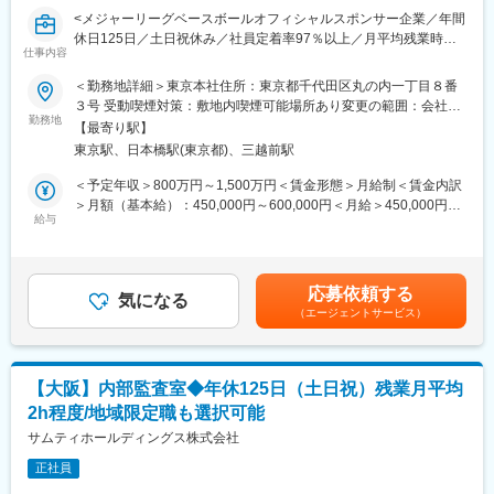
す。
<メジャーリーグベースボールオフィシャルスポンサー企業／年間
休日125日／土日祝休み／社員定着率97％以上／月平均残業時間
■働き方：
仕事内容
2.2時間／グループ総資産は約3,500億円>
長期的に就業できる環境が整っております。
＜勤務地詳細＞東京本社住所：東京都千代田区丸の内一丁目８番
・土日祝休
■仕事内容：
３号 受動喫煙対策：敷地内喫煙可能場所あり変更の範囲：会社の
・年休125日
サムティグループ各社の内部監査をお願いします。
勤務地
定める事業所
・転居を伴う転勤はなし
【最寄り駅】
監査役の補助業務についてもお願いすることがあります。
東京駅、日本橋駅(東京都)、三越前駅
■当社の魅力：
・個別内部監査計画書作成、予備調査
＜予定年収＞800万円～1,500万円＜賃金形態＞月給制＜賃金内訳
＜東証プライム上場の総合ディベロッパー／多角的な事業展開で
・拠点往査、関係者へのインタビュー
＞月額（基本給）：450,000円～600,000円＜月給＞450,000円～
安定性◎＞
・内部監査調書、報告書作成
給与
600,000円＜昇給有無＞有＜残業手当＞有＜給与補足＞■賞与:年2
当社は不動産再生と活用（リノベーション等）に強みを持ち、東
・被監査部門への結果報告、改善策確認
回 ※年齢やご経験を考慮し、当社規定により決定 ※各種手当に
京都心5区の中小型オフィスビルに特化した総合不動産サービスを
・社長、監査役等への結果報告
ついては対象者により異なる ※賞与については初年度は月割で按
展開しています。
・フォローアップ監査
分、2年目より満額支給賃金はあくまでも目安の金額であり、選考
都心オフィスビルの再生を主軸に、売買・賃貸仲介や管理、メン
応募依頼する
気になる
を通じて上下する可能性があります。月給(月額)は固定手当を含め
テナンス、滞納賃料保証、貸会議室運営等、不動産に関する多様
（エージェントサービス）
就業環境：
た表記です。
なサービスをワンストップでご提供しており、多角的な事業展開
・原則18時にPC画面が自動ロック(非管理職限定)
により経営基盤は安定しております。
・月平均残業時間 2.2時間（サムティ、サムティホールディングス
平均）
＜自己成長とワークライフバランスの両立ができる環境＞
【大阪】内部監査室◆年休125日（土日祝）残業月平均
・年間休日125日/土日祝休み
様々な研修制度があり、経験が浅い方もしっかり成長ができる環
2h程度/地域限定職も選択可能
・約8割が中途社員＆事業拡大のための採用
境が整っております。また「健康経営優良法人2025（大規模法人
サムティホールディングス株式会社
部門）」に認定されるなどワークライフバランスも整っておりま
■就業環境：
す。
正社員
・全社の中途社員割合は約80％で、部内外問わず様々な分野で活