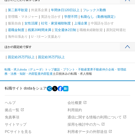
第二新卒歓迎
外資系企業
年間休日120日以上
フレックス勤務
管理職・マネジャー
英語を活かす
学歴不問
転勤なし（勤務地限定）
服装自由
女性活躍
社宅・家賃補助制度
上場企業
中国語を活かす
退職金制度
残業20時間未満
完全週休2日制
職種未経験歓迎
原則定時退社
海外出張あり
U・Iターン支援あり
ほかの固定給で探す
固定給25万円以上
固定給35万円以上
転職・求人doda（デューダ）トップ
建設・プラント・不動産業界
不動産仲介
企画・管理
総
務・法務・知財・内部監査
内部監査
土日祝休みの転職・求人情報
転職サイト dodaをシェア
ヘルプ
会社概要
拠点一覧
利用規約
免責事項
通信に関する情報の利用について
サイトマップ
採用を検討中の方へ
PCサイトを見る
利用者データの外部送信