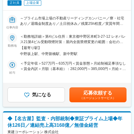
・レオパレス本体離職率：7.5%
正社員
上場企業
することとなりました。
・年次有給取得率：82%
■本ポジションの魅力
変更の範囲：会社の定める業務
～プライム市場上場の不動産リーディングカンパニー／寮・社宅
・裁量とスピード感ある働き方:基本的には次長とのコミュニケー
あり／退職金制度あり／土日祝休み／残業25h程度／実質年間休
ションを通じて業務を進めますが、専任担当としてご自身の裁量
仕事内容
日128日～
でスピーディーに案件を回していただけます。
＜勤務地詳細＞第4ビル住所：東京都中野区本町3-27-12 レオパレ
・プレイング特化：特化したスペシャリスト（担当専任）として
今まさに事業改革のフェーズである当社の内部監査を担って頂き
ス21第4ビル受動喫煙対策：屋内全面禁煙変更の範囲：会社の定
現場の課題解決に注力できる環境です。
ます。入社後は同僚同伴のもと社内監査ルールを把握しながら、
勤務地
める事業所
・業務改善の余地(DXの推進)：契約の期限管理や社内規程の網羅
【最寄り駅】
業務を実施していただき、その後適性に応じて下記業務をお任せ
的な整備など、これから仕組みを作っていくフェーズの業務も多
中野坂上駅、中野新橋駅、新中野駅
します。
く、社内整備をゼロベースで手がける面白さがあります。
■業務内容：
＜予定年収＞527万円～635万円＜賃金形態＞月給制補足事項なし
・内部監査の実施
＜賃金内訳＞月額（基本給）：282,000円～385,000円＜月給＞
■当社の特徴：
・監査結果報告書の作成
給与
282,000円～385,000円＜昇給有無＞有＜残業手当＞有＜給与補足
同社はテクノロジーを活用して中古不動産業界の効率化と持続的
・フォローアップ監査等
＞※年収は年齢・経験・スキル・前職でのポジションなどを考慮
成長を目指す不動産テック企業です。オフラインで非効率な業務
・各拠点の業務監査
し、同社規定により決定します。■昇給：年1回（4月）■賞与：年
プロセスが多いこの業界において、自社プラットフォーム、SaaS
・テーマ監査（特定のテーマに焦点を当てて、法令に準じている
2回（7月・12月）賃金はあくまでも目安の金額であり、選考を通
型BtoBプロダクト、AIを活用した不動産ビッグデータの研究など
応募依頼する
か・リスク対応策は有効に機能しているか監査します）
気になる
じて上下する可能性があります。月給(月額)は固定手当を含めた表
を通じて変革と成長を目指しています。
（エージェントサービス）
・本部機能部門/子会社監査
記です。
★内部統制を担当しないため監査業務に集中することができま
■固定残業代に関して
す。※詳細は面接の場でお話します。
40H分の固定残業代が含まれておりますが、残業平均30h程となり
ます。40Hの残業が発生しない場合でも40H分の固定残業代が支
◆【名古屋】監査・内部統制◆東証プライム上場◆年
■業界未経験者歓迎：
払われますのでご安心下さい。
休126日／連結売上高3168億／無借金経営
入社後は、先輩スタッフが丁寧に指導しますので、不動産業界・
職種の経験は必要ありません。
東建コーポレーション 株式会社