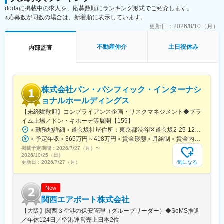
dodaに掲載中の求人を、応募数順にランキング形式でご紹介します。
※応募数が同数の場合は、新着順に表示しています。
- 内部統制（J SOX）対応
- 財務報告プロセスまたは関連業務プロセスにおける統制項目の整
更新日：
2026/8/10（月）
備・文書化（業務記述書・フローチャート等）
- 運用テストおよび整備評価テストの実施
不動産仲介
土日祝休み
内部監査
- 調書・報告書の作成
- フォローアップ業務
- 指摘事項の改善状況の確認
株式会社パン・パシフィック・インターナシ
- 改善策の有効性評価
ョナルホールディングス
- IT統制・システム監査関連業務（必要に応じて）
【未経験歓迎】コンプライアンス企画・リスクマネジメント◆プラ
- アクセス権／変更管理／ログ管理などの統制運用状況チェック
イム上場／ドン・キホーテ等展開【159】
- システム変更時の統制設計・テスト対応
＜勤務地詳細＞道玄坂社屋住所：東京都渋谷区道玄坂2-25-12 渋谷道玄坂通8F 受動喫煙対策：屋内全面禁煙変更の範囲：会社の定める事業所（リモートワーク含む）
＜予定年収＞365万円～418万円＜賃金形態＞月給制＜賃金内訳＞月額（基本給）：210,600円～242,100円その他固定手当/月：1,000円固定残業手当/月：16,400円～18,900円（固定残業時間10時間0分/月）超過した時間外労働の残業手当は追加支給＜月給＞228,000円～262,000円（一律手当を含む）＜昇給有無＞有＜残業手当＞有＜給与補足＞※ご経験に応じて決定。■給与改定：年2回（1月・7月）■賞与：年2回（7月・12月）※入社時給与は総合職テーブルでの算出となる為、入社1年後に選択頂くテーブルにより最大2.5万円減額となる可能性有。入社1年後原則5月にご自身の状況に合わせて、エリア・ホームへの変更申請が可能（会社承認後の適用）賃金はあくまでも目安の金額であり、選考を通じて上下する可能性があります。月給(月額)は固定手当を含めた表記です。
- 関連部署との連携およびコミュニケーション
掲載予定期間：
2026/7/27（月）
〜
- 経理・財務・法務・開発／管理部門などの部署との調整
2026/10/25（日）
- 監査法人／会計監査人との協議・対応（特にJ SOXでのやりと
気になる
更新日：
2026/7/27（月）
り）
- 規程・業務プロセスの見直し補助
New
- 内部統制規程やマニュアルの改訂支援
関西エアポート株式会社
- 業務プロセスの効率性・適法性・透明性の向上を目的とした改善
【大阪】関西３空港の保安管理（グループリーダー）◆SeMS推進
提案
／年休124日／空港運営売上日本2位