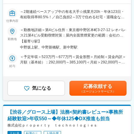
躍しております。
・正社員の定着率も高く、欠員補充はほとんど行っておりません
～2期連続ベースアップ中の有名大手☆残業月20h・年休123日・
（直近5年の定着率は97.7%）
有給取得率80.5%！／自己負担2～3万で住める社宅・退職金など
仕事内容
福利厚生充実～
■当社について：
＜勤務地詳細＞第4ビル住所：東京都中野区本町3-27-12 レオパレ
マンションやビル・ホテル等の収益不動産開発、一棟収益不動産
＼こんな方にオススメ／
ス21第4ビル受動喫煙対策：屋内全面禁煙変更の範囲：会社の定
の取得および再販、所有物件の賃貸がメイン事業の「総合不動産
●ITの実務経験を活かしながら、リスク管理やコンプライアンス、
勤務地
める事業所
会社」であり、バランスのとれた収益構成を有し、外部市場環境
【最寄り駅】
ガバナンス領域にキャリアを広げたい方
の変化に柔軟に対応できる安定的経営基盤を構築しております。
中野坂上駅、中野新橋駅、新中野駅
●管理監督者・スペシャリストとして成長していきたい方
2019年5月には大和証券グループ本社と資本業務提携を締結し、
●IT業務知識の深度を深めたい方
＜予定年収＞523万円～677万円＜賃金形態＞月給制＜賃金内訳＞
今後のさらなる発展に向け、2025年度までに全国大都市圏・海外
●ワークライフバランスを整えたい方
月額（基本給）：292,000円～385,100円＜月給＞292,000円～
において約7,500億円規模の戦略的な投資を行っております。
給与
385,100円＜昇給有無＞有＜残業手当＞有＜給与補足＞※最終学
グループ・ガバナンス強化の一環として、中長期的な内部監査体
歴・経験・能力を考慮の上、決定します。■昇給：年1回（4月）■
変更の範囲：会社の定める業務
制の一層の高度化を目指した増員を計画しています。当社・国内
賞与：年2回（7月・12月）賃金はあくまでも目安の金額であり、
外グループ会社を対象にした情報システムに関する監査業務をお
選考を通じて上下する可能性があります。月給(月額)は固定手当を
応募依頼する
任せします。
気になる
含めた表記です。
（エージェントサービス）
以下の業務を行っていただきます。※詳細は面接の場にてお話頂き
ます。
■業務内容：
・システム監査
【渋谷／グロース上場】法務<契約書レビュー×事務所
・情報セキュリティ監査
経験歓迎>年収550～◆年休125◆DX推進も担当
・システムに係る内部統制（J-SOX）監査
株式会社ｐｒｏｐｅｒｔｙ ｔｅｃｈｎｏｌｏｇｉｅｓ
■組織構成：
正社員
転勤なし
上場企業