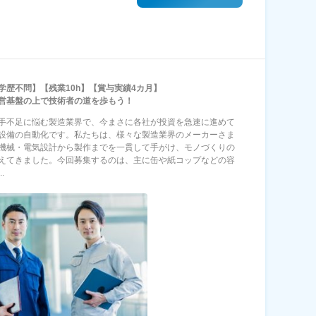
学歴不問】【残業10h】【賞与実績4カ月】
営基盤の上で技術者の道を歩もう！
手不足に悩む製造業界で、今まさに各社が投資を急速に進めて
設備の自動化です。私たちは、様々な製造業界のメーカーさま
機械・電気設計から製作までを一貫して手がけ、モノづくりの
えてきました。今回募集するのは、主に缶や紙コップなどの容
.