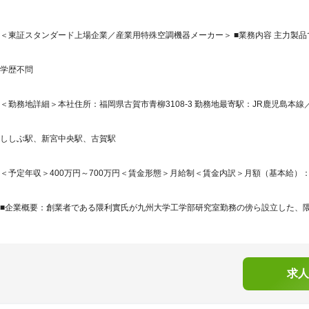
＜東証スタンダード上場企業／産業用特殊空調機器メーカー＞ ■業務内容 主力製
学歴不問
＜勤務地詳細＞本社住所：福岡県古賀市青柳3108-3 勤務地最寄駅：JR鹿児島本線
ししぶ駅、新宮中央駅、古賀駅
＜予定年収＞400万円～700万円＜賃金形態＞月給制＜賃金内訳＞月額（基本給）：200,0
■企業概要：創業者である隈利實氏が九州大学工学部研究室勤務の傍ら設立した、隈研究
求人