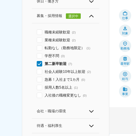
休日・働き方
募集・採用情報
選択中
仕事
職種未経験歓迎
(
2
)
対象
業種未経験歓迎
(
2
)
転勤なし（勤務地限定）
(
1
)
勤務地
学歴不問
(
3
)
第二新卒歓迎
最寄駅
(
7
)
社会人経験10年以上歓迎
(
2
)
給与
急募！入社まで1カ月
(
0
)
採用人数5名以上
(
1
)
事業
入社後の職種変更なし
(
0
)
会社・職場の環境
待遇・福利厚生