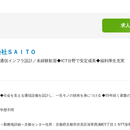
求人
会社ＳＡＩＴＯ
通信インフラ設計／未経験歓迎◆ICT分野で安定成長◆福利厚生充実
◆社会を支える通信設備を設計し、一生モノの技術を身につける ◆55年続く基盤
学歴不問
＜勤務地詳細＞京都センター住所：京都府京都市伏見区深草西浦町5丁目１ NTT深草ビ