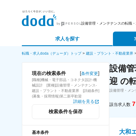
設備管理・メンテナンスの転職・
求人を探す
詳細条件から探す
エージェ
転職・求人doda（デューダ）トップ
建設・プラント・不動産業界
設備管
新着求人から探す
スカウト
[
]
現在の検索条件
条件変更
迎 の
[職種]機械・電子部品・コネクタ設計-機
求人特集から探す
パートナ
械設計 [業種]設備管理・メンテナンス-
設備管理・メン
建設・プラント・不動産業界 [詳細条件]
(募集・採用情報)第二新卒歓迎
詳細を見る
7
該当求人数
検索条件を保存
大和
基本条件