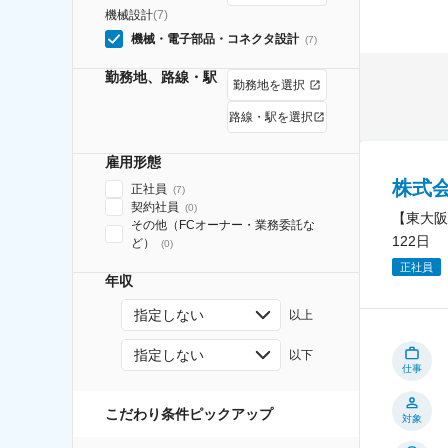
機械設計
(
7
)
機械・電子部品・コネクタ設計
(
7
)
勤務地、路線・駅
勤務地を選択
路線・駅を選択
雇用形態
株式
正社員
(
7
)
契約社員
(
0
)
【東大阪
その他（FCオーナー・業務委託な
122日
ど）
(
0
)
正社員
年収
指定しない
以上
指定しない
以下
仕事
こだわり条件ピックアップ
対象