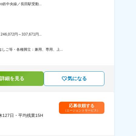
ro鉄中央線／長田駅受動...
72円～337,671円...
しご等・各種脚立：兼用、専用、上...
詳細を見る
気になる
応募依頼する
（エージェントサービス）
27日・平均残業15H