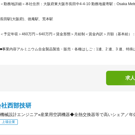
＜勤務地詳細＞本社住所：大阪府東大阪市長田中4-4-10 勤務地最寄駅：Osaka Met
長田駅(大阪府)、徳庵駅、荒本駅
＜予定年収＞460万円～640万円＜賃金形態＞月給制＜賃金内訳＞月額（基本給）：246,0
■事業内容アルミニウム合金製品製造・販売・各種はしご：1連、2 連、3 連、特殊は
求人
会社西部技研
機械設計エンジニア※産業用空調機器◆全熱交換器等で高いシェア／年休1
上場企業