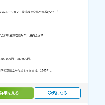
品であるデシカント除湿機や全熱交換器などの「
／鹿部駅受動喫煙対策：屋内全面禁...
00円～280,000円...
室設立から始まった当社。1965年...
詳細を見る
気になる