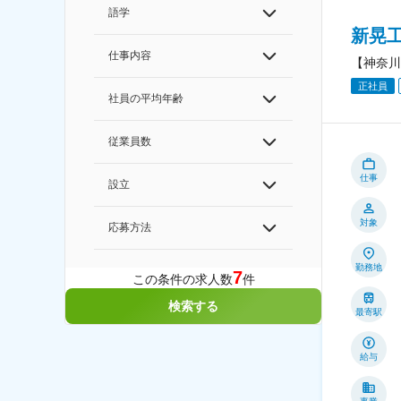
語学
新晃
仕事内容
【神奈川
正社員
社員の平均年齢
従業員数
仕事
設立
対象
応募方法
勤務地
7
この条件の求人数
件
検索する
最寄駅
給与