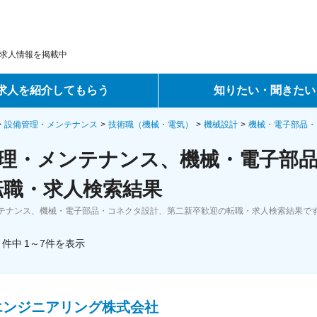
求人情報を掲載中
求人を紹介してもらう
知りたい・聞きたい
ントサービス
転職ノウハウ
設備管理・メンテナンス
技術職（機械・電気）
機械設計
機械・電子部品・
理・メンテナンス、機械・電子部
サービス
データで見る転職
転職・求人検索結果
ーエージェントサービス
コラム・インタビュー
テナンス、機械・電子部品・コネクタ設計、第二新卒歓迎の転職・求人検索結果で
転職Q&A
件中
1～7
件
を表示
エンジニアリング株式会社