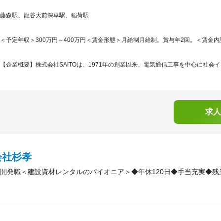
藤森駅、龍谷大前深草駅、稲荷駅
＜予定年収＞300万円～400万円＜賃金形態＞月給制月給制。賞与年2回。＜賃金内訳＞月
【企業概要】株式会社SAITOは、1971年の創業以来、電気通信工事を中心に社会イ
求人
会社杉孝
開発職＜建設資材レンタルのパイオニア＞◆年休120日◆手当充実◆残