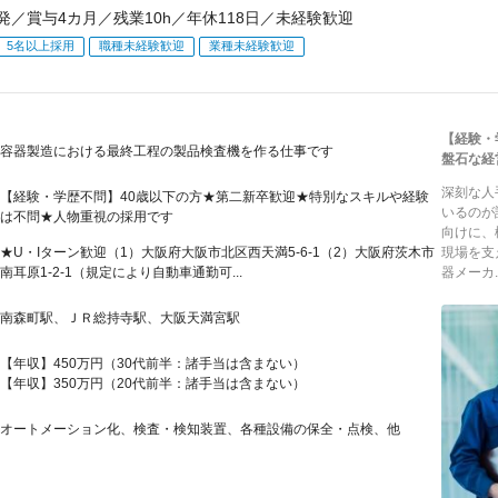
発／賞与4カ月／残業10h／年休118日／未経験歓迎
5名以上採用
職種未経験歓迎
業種未経験歓迎
【経験・
容器製造における最終工程の製品検査機を作る仕事です
盤石な経
深刻な人
【経験・学歴不問】40歳以下の方★第二新卒歓迎★特別なスキルや経験
いるのが
は不問★人物重視の採用です
向けに、
★U・Iターン歓迎（1）大阪府大阪市北区西天満5-6-1（2）大阪府茨木市
現場を支
南耳原1-2-1（規定により自動車通勤可...
器メーカ..
南森町駅、ＪＲ総持寺駅、大阪天満宮駅
【年収】450万円（30代前半：諸手当は含まない）
【年収】350万円（20代前半：諸手当は含まない）
オートメーション化、検査・検知装置、各種設備の保全・点検、他