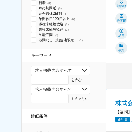
新着
(
0
)
勤務地
締め切間近
(
0
)
完全週休2日制
(
5
)
年間休日120日以上
(
6
)
最寄駅
職種未経験歓迎
(
2
)
業種未経験歓迎
(
2
)
学歴不問
(
3
)
給与
転勤なし（勤務地限定）
(
1
)
事業
キーワード
求人掲載内容すべて
を含む
求人掲載内容すべて
を含まない
株式
【福岡】
詳細条件
正社員