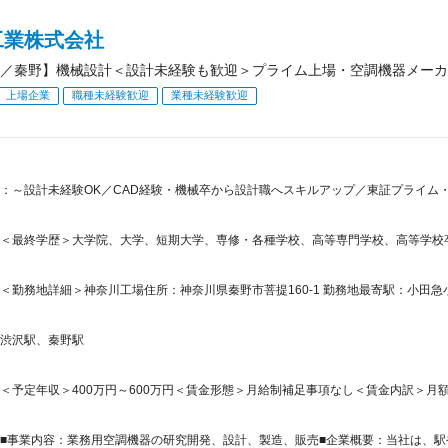
工業株式会社
／秦野】機械設計＜設計未経験も歓迎＞プライム上場・空調機器メーカ
上場企業
職種未経験歓迎
業種未経験歓迎
：～設計未経験OK／CAD経験・機械卒から設計職へスキルアップ／東証プライム・
＜最終学歴＞大学院、大学、短期大学、専修・各種学校、高等専門学校、高等学校
＜勤務地詳細＞神奈川工場住所：神奈川県秦野市菩提160-1 勤務地最寄駅：小田急
渋沢駅、秦野駅
＜予定年収＞400万円～600万円＜賃金形態＞月給制補足事項なし＜賃金内訳＞月額（基本
■事業内容：業務用空調機器の研究開発、設計、製造、販売■企業概要：当社は、駅や