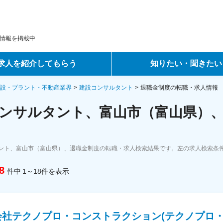
情報を掲載中
求人を紹介してもらう
知りたい・聞きたい
ントサービス
転職ノウハウ
設・プラント・不動産業界
建設コンサルタント
退職金制度の転職・求人情報
ンサルタント、富山市（富山県）、
サービス
データで見る転職
ーエージェントサービス
コラム・インタビュー
ント、富山市（富山県）、退職金制度の転職・求人検索結果です。左の求人検索条
転職Q&A
8
件中
1～18
件
を表示
会社テクノプロ・コンストラクション(テクノプロ・