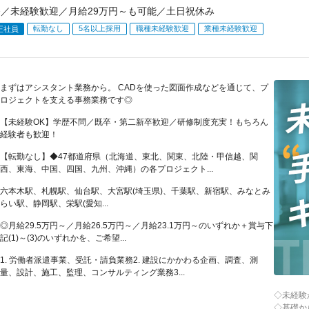
務／未経験歓迎／月給29万円～も可能／土日祝休み
転勤なし
5名以上採用
職種未経験歓迎
業種未経験歓迎
正社員
まずはアシスタント業務から。 CADを使った図面作成などを通じて、プ
ロジェクトを支える事務業務です◎
【未経験OK】学歴不問／既卒・第二新卒歓迎／研修制度充実！もちろん
経験者も歓迎！
【転勤なし】◆47都道府県（北海道、東北、関東、北陸・甲信越、関
西、東海、中国、四国、九州、沖縄）の各プロジェクト...
六本木駅、札幌駅、仙台駅、大宮駅(埼玉県)、千葉駅、新宿駅、みなとみ
らい駅、静岡駅、栄駅(愛知...
◎月給29.5万円～／月給26.5万円～／月給23.1万円～のいずれか＋賞与下
記(1)～(3)のいずれかを、ご希望...
1. 労働者派遣事業、受託・請負業務2. 建設にかかわる企画、調査、測
量、設計、施工、監理、コンサルティング業務3...
◇未経験
◇基礎か