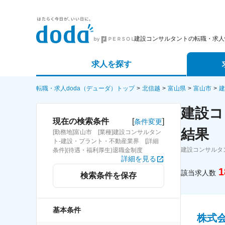
建設コンサルタントの転職・求人
求人を探す
詳細条件から探す
エージェ
転職・求人doda（デューダ）トップ
北信越
富山県
富山市
建
建設コ
新着求人から探す
スカウト
[
]
現在の検索条件
条件変更
結果
[勤務地]富山市 [業種]建設コンサルタン
求人特集から探す
パートナ
ト-建設・プラント・不動産業界 [詳細
建設コンサルタ
条件](待遇・福利厚生)退職金制度
詳細を見る
1
該当求人数
検索条件を保存
基本条件
株式