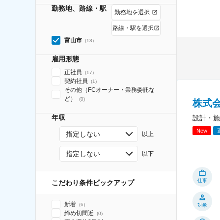
勤務地、路線・駅
勤務地を選択
路線・駅を選択
富山市
(
18
)
雇用形態
正社員
(
17
)
契約社員
(
1
)
その他（FCオーナー・業務委託な
ど）
(
0
)
株式
年収
設計・施
New
指定しない
以上
指定しない
以下
仕事
こだわり条件ピックアップ
新着
(
6
)
対象
締め切間近
(
0
)