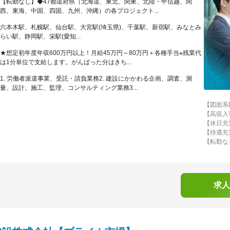
【転勤なし】◆47都道府県（北海道、東北、関東、北陸・甲信越、関
西、東海、中国、四国、九州、沖縄）の各プロジェクト...
六本木駅、札幌駅、仙台駅、大宮駅(埼玉県)、千葉駅、新宿駅、みなとみ
らい駅、静岡駅、栄駅(愛知...
★想定初年度年収600万円以上！月給45万円～80万円＋各種手当※残業代
は1分単位で支給します。がんばった分はきち...
1. 労働者派遣事業、受託・請負業務2. 建設にかかわる企画、調査、測
量、設計、施工、監理、コンサルティング業務3...
【図面系
【高収入
【休日充
【待遇充
【転勤な
求人