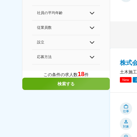
社員の平均年齢
従業員数
設立
応募方法
株式
土木施工
18
この条件の求人数
件
New
検索する
仕事
対象