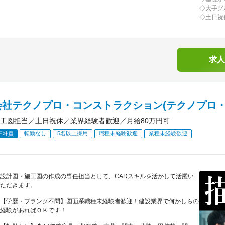
◇大手グ
◇土日祝
求人
会社テクノプロ・コンストラクション(テクノプロ・
工図担当／土日祝休／業界経験者歓迎／月給80万円可
転勤なし
5名以上採用
職種未経験歓迎
業種未経験歓迎
正社員
設計図・施工図の作成の専任担当として、CADスキルを活かして活躍い
ただきます。
【学歴・ブランク不問】図面系職種未経験者歓迎！建設業界で何かしらの
経験があればＯＫです！