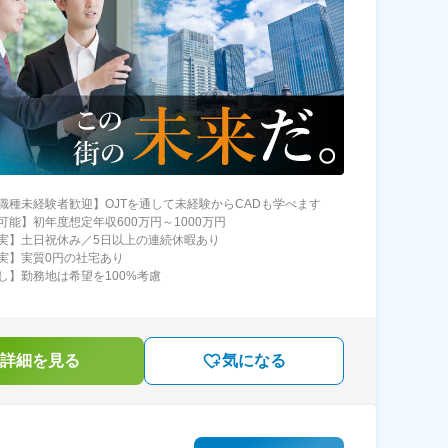
職種未経験者歓迎】OJTを通して未経験からCADも学べます
可能】初年度想定年収600万円～1000万円
実】土日祝休み／5日以上の連続休暇あり
実】実質0円の社宅あり
し】勤務地は希望を100%考慮
詳細を見る
気になる