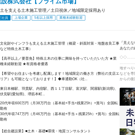
建設株式会社【プライム市場】
土を支える土木施工管理／土日祝休／地域限定採用あり
上場企業
5名以上採用
業種未経験歓迎
正社員
「見えな
文化財やインフラも支える土木施工管理（橋梁・斜面対策・地盤改良工事
あなたの
など特殊土木工事）
◇◇……
【高卒以上／要普免】特殊土木の仕事に興味を持っていただいた方 ★業
…………
種未経験歓迎 ★有資格者優遇
地すべり
【希望やお住まいを考慮し配属します！地域限定の働き方（弊社の支店エ
などを専
リア）も可能となっております！】◆車通勤OK（社...
からの復旧
東日本橋駅、羽貫駅、内宿駅、西１１丁目駅、富沢駅、関屋駅(新潟県)、
伏見駅(愛知県)、堺筋本町...
20代年収600万円（月38万円台（基本給+手当+残業25h）+賞与）全国転
勤有
30代年収747万円（月46万円台（基本給+手当＋残業25h）+賞与）全国転
勤有
【総合建設業】■土木・基礎■環境・地質コンサルタント