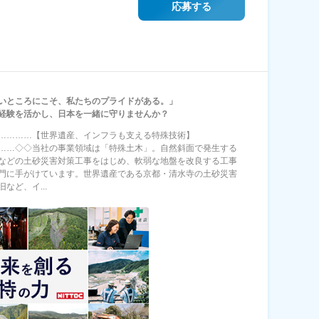
応募する
いところにこそ、私たちのプライドがある。」
経験を活かし、日本を一緒に守りませんか？
…………【世界遺産、インフラも支える特殊技術】
……◇◇当社の事業領域は「特殊土木」。自然斜面で発生する
などの土砂災害対策工事をはじめ、軟弱な地盤を改良する工事
門に手がけています。世界遺産である京都・清水寺の土砂災害
など、イ...