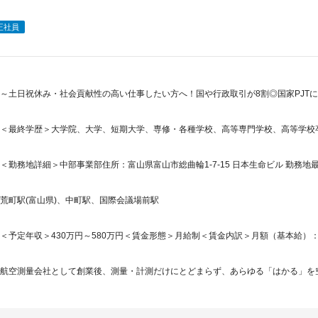
正社員
～土日祝休み・社会貢献性の高い仕事したい方へ！国や行政取引が8割◎国家PJT
＜最終学歴＞大学院、大学、短期大学、専修・各種学校、高等専門学校、高等学校
＜勤務地詳細＞中部事業部住所：富山県富山市総曲輪1-7-15 日本生命ビル 勤務地最
荒町駅(富山県)、中町駅、国際会議場前駅
＜予定年収＞430万円～580万円＜賃金形態＞月給制＜賃金内訳＞月額（基本給）：223,5
航空測量会社として創業後、測量・計測だけにとどまらず、あらゆる「はかる」を空