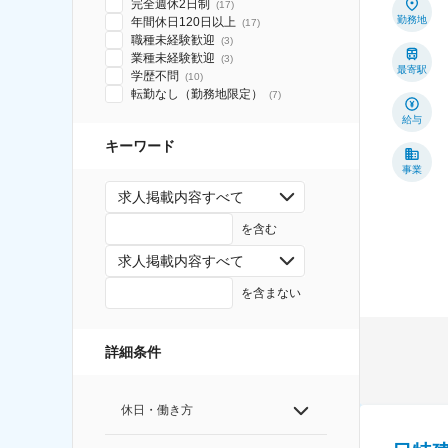
完全週休2日制
(
17
)
勤務地
年間休日120日以上
(
17
)
職種未経験歓迎
(
3
)
業種未経験歓迎
(
3
)
最寄駅
学歴不問
(
10
)
転勤なし（勤務地限定）
(
7
)
給与
キーワード
事業
求人掲載内容すべて
を含む
求人掲載内容すべて
を含まない
詳細条件
休日・働き方