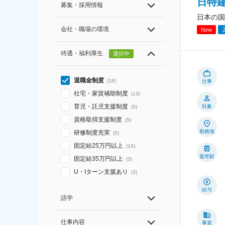
日特
募集・採用情報
日本の国
会社・職場の環境
New
待遇・福利厚生
選択中
退職金制度
(
18
)
仕事
社宅・家賃補助制度
(
13
)
育児・託児支援制度
対象
(
5
)
資格取得支援制度
(
5
)
勤務地
研修制度充実
(
5
)
固定給25万円以上
(
16
)
最寄駅
固定給35万円以上
(
3
)
U・Iターン支援あり
(
3
)
給与
語学
仕事内容
事業