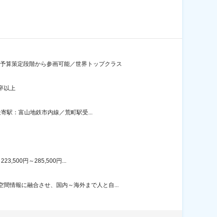
に予算策定段階から参画可能／世界トップクラス
卒以上
寄駅：富山地鉄市内線／荒町駅受...
00円～285,500円...
間情報に融合させ、国内～海外まで人と自...