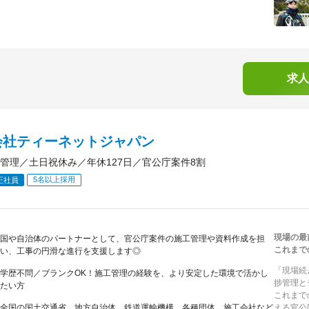
求人
会社ティーネットジャパン
管理／土日祝休み／年休127日／官公庁案件8割
5名以上採用
正社員
現場の最
国や自治体のパートナーとして、官公庁案件の施工管理や資料作成を担
これまで
い、工事の円滑な進行を支援します◎
「現場続
学歴不問／ブランクOK！施工管理の経験を、より安定した環境で活かし
捗管理と
たい方
これまで
全国の国土交通省、地方自治体、鉄道運輸機構、各種団体、施工会社など
える官公