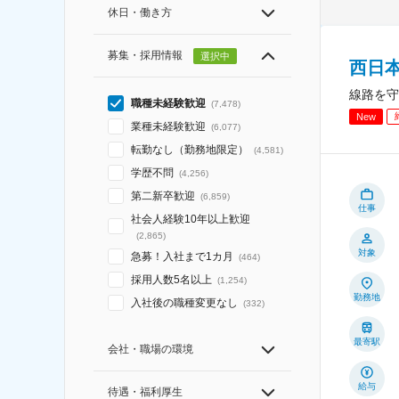
休日・働き方
募集・採用情報
選択中
西日
線路を守
職種未経験歓迎
(
7,478
)
New
業種未経験歓迎
(
6,077
)
転勤なし（勤務地限定）
(
4,581
)
学歴不問
(
4,256
)
第二新卒歓迎
(
6,859
)
仕事
社会人経験10年以上歓迎
(
2,865
)
対象
急募！入社まで1カ月
(
464
)
採用人数5名以上
(
1,254
)
勤務地
入社後の職種変更なし
(
332
)
最寄駅
会社・職場の環境
給与
待遇・福利厚生