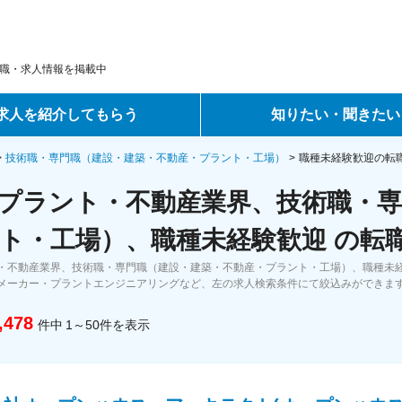
職・求人情報を掲載中
求人を紹介してもらう
知りたい・聞きたい
ントサービス
転職ノウハウ
技術職・専門職（建設・建築・不動産・プラント・工場）
職種未経験歓迎の転
プラント・不動産業界、技術職・専
サービス
データで見る転職
ト・工場）、職種未経験歓迎 の転
ーエージェントサービス
コラム・インタビュー
・不動産業界、技術職・専門職（建設・建築・不動産・プラント・工場）、職種未
メーカー・プラントエンジニアリングなど、左の求人検索条件にて絞込みができま
転職Q&A
,478
件中
1～50
件
を表示