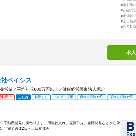
■年4回
■26歳
■未経験
■土日祝
■独自D
求人
会社ベイシス
発営業／平均年収800万円以上／健康経営優良法人認定
締切間近
転勤なし
5名以上採用
職種未経験歓迎
業種未経験歓迎
正社員
◇不動産開発に携わります／用地仕入れ、売買仲介、企画開発などから決
定◇完全週休2日・土日祝休み