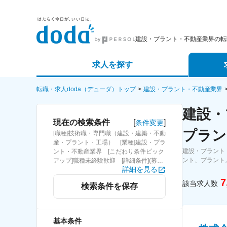
建設・プラント・不動産業界の転
求人を探す
詳細条件から探す
エージェ
転職・求人doda（デューダ）トップ
建設・プラント・不動産業界
建設・
新着求人から探す
スカウト
[
]
現在の検索条件
条件変更
プラン
[職種]技術職・専門職（建設・建築・不動
求人特集から探す
パートナ
産・プラント・工場） [業種]建設・プラ
建設・プラント
ント・不動産業界 [こだわり条件ピック
ント、プラント
アップ]職種未経験歓迎 [詳細条件](募
詳細を見る
集・採用情報)職種未経験歓迎
7
該当求人数
検索条件を保存
基本条件