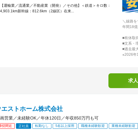
【運輸業／流通業／不動産業（開発）／その他】＜鉄道＞キロ数：
4,903.1km新幹線：812.6km（2線区）在来...
＼線路を
年間18
■有休取得
■文系・
■過去最
※2026
求人
ウエストホーム株式会社
画営業／未経験OK／年休120日／年収850万円も可
締切間近
転勤なし
5名以上採用
職種未経験歓迎
業種未経験歓迎
正社員