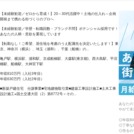
【未経験歓迎／ゼロから育成！】20～30代活躍中！土地の仕入れ～企画
開発まで携わる街づくりのプロへ
【未経験歓迎／学歴・転職回数・ブランク不問】ポテンシャル採用です！
あなたの人柄・意欲を重視しています
【転勤なし！ご希望、居住地を考慮のうえ配属先を決定いたします！】東
京、神奈川（横浜）、埼玉（浦和）、千葉（船橋）の...
亀戸駅、横浜駅、浦和駅、京成船橋駅、大森駅(東京都)、西大島駅、平沼
橋駅、船橋駅、大神宮下駅
年収810万円（入社3年目）
年収630万円（入社2年目）
■新築戸建住宅 分譲事業■宅地建物取引業■建築工事設計施工■土木工事
設計施工※国土交通大臣（2）第8772号＜その...
あなたの
やがて未
◎年収8
◎丁寧な
◎売るの