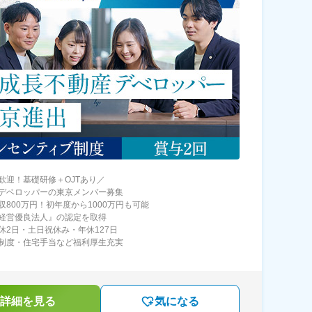
歓迎！基礎研修＋OJTあり／
デベロッパーの東京メンバー募集
収800万円！初年度から1000万円も可能
経営優良法人』の認定を取得
休2日・土日祝休み・年休127日
制度・住宅手当など福利厚生充実
詳細を見る
気になる