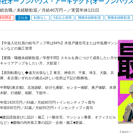
会社オープンハウス・アーキテクト(オープンハウス
総合職／未経験歓迎／月給40万円～／実質年休121日
締切間近
転勤なし
5名以上採用
職種未経験歓迎
業種未経験歓迎
正社員
【中途入社社員の給与アップ率は94%】木造戸建住宅または中低層マンシ
ョンなどの施工管理
【業職・職種未経験歓迎／学歴不問】スキルを身につけて成長したい方や
キャリアアップをしたい方、大歓迎！
【原則転勤なし◆遠方出張なし】東京、神奈川、千葉、埼玉、大阪、兵
庫、名古屋いずれかの拠点※詳しい住所は下記の勤務地...
中野駅(東京都)、北池袋駅、砂川七番駅、センター南駅、東戸塚駅、本厚
木駅、行徳駅、柏駅、下総中...
年収1420万円／43歳／月給80万円＋インセンティブ＋賞与
年収830万円／32歳／月給55万円＋インセンティブ＋賞与
■建設請負並びに設計・施工（一般住宅、マンション事業、オフィスビル
など）■建物の内外装工事の設計・企画・施工■新築...
【挑戦に