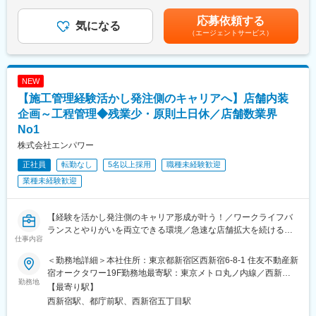
業務委託：13名
（一律手当を含む）＜昇給有無＞有＜残業手当＞有＜給与補足＞※
想定年収は目安であり、経験者に関しては現職給与等も考慮の上
応募依頼する
◆プロジェクト課題解決と調整
気になる
■当社について
で決定します。■昇給…年2回 (1月・7月)■賞与…年2回 (6月・12
（エージェントサービス）
基地局設置プロセスで発生する多岐にわたる課題に対して、他事
楽天グループ100％出資の企業として2023年に設立されました。
月)賃金はあくまでも目安の金額であり、選考を通じて上下する可
業者・社内関連部署・エンジニア・自治体など、多様なステーク
戦略立案から業務実行、運営支援、DX推進までをワンストップで
能性があります。月給(月額)は固定手当を含めた表記です。
ホルダーと協業し、迅速に解決策を立案・実行いただきます
提供しており、楽天グループが培ってきたノウハウと全国規模の
ネットワークを活用しながら、高品質かつスピーディなソリュー
NEW
■このポジションの魅力
ションを実現しています。
【施工管理経験活かし発注側のキャリアへ】店舗内装
1. 日本の通信インフラ整備を担う社会貢献性
基地局建設は通信サービスの品質を支える重要な仕事です。多く
企画～工程管理◆残業少・原則土日休／店舗数業界
変更の範囲：会社の定める業務
の人が利用する商業施設やオフィスビルにおいて、より快適な通
No1
信環境の実現に貢献できます。
株式会社エンパワー
2. 建設・設備領域の経験を活かせる
通信業界未経験でも、施工管理や設備工事、工程管理などの経験
正社員
転勤なし
5名以上採用
職種未経験歓迎
を活かして活躍可能です。建設プロジェクト推進スキルを通信イ
業種未経験歓迎
ンフラ領域で発揮できます。
3. 大規模プロジェクトに携われる
楽天モバイルの全国規模のネットワーク拡大に関与できるため、
【経験を活かし発注側のキャリア形成が叶う！／ワークライフバ
社会的インパクトの大きなプロジェクト経験を積むことができま
ランスとやりがいを両立できる環境／急速な店舗拡大を続ける当
す。
仕事内容
社だからこその潤沢な成長機会あり／強い商材力を持つ『買取大
4. 通信インフラの専門性を習得
吉』の直営店担当／意思決定がはやく風通し◎】
＜勤務地詳細＞本社住所：東京都新宿区西新宿6-8-1 住友不動産新
基地局建設や通信設備に関する知識を実務を通じて身につけられ
宿オークタワー19F勤務地最寄駅：東京メトロ丸ノ内線／西新宿
るため、将来的なキャリアの幅を広げることができます。
■募集背景：
勤務地
駅受動喫煙対策：屋内全面禁煙変更の範囲：会社の定める事業所
【最寄り駅】
堅調に売り上げが拡大し続ける当社の買取事業。組織を拡大して
西新宿駅、都庁前駅、西新宿五丁目駅
■組織構成
いく中で更なる高みを目指すべく、主たる事業となるフランチャ
所属：RTS基地局設置統括部 Indoor推進2課