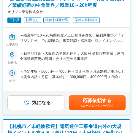
の修繕・設備管理を安定かつ効率的に推進体制強化が必要となっ
／業績好調の中食業界／残業10～20h程度
ております。
オリジン東秀株式会社
■業務内容：
正社員
転勤なし
職種未経験歓迎
業種未経験歓迎
・楽天モバイル店舗の新規出店に伴う設計・施工管理、既存店舗
の設備・備品・修繕管理、運用フローの標準化、安定した店舗運
営基盤の構築に貢献していただくポジションです。
～残業平均10～20時間程度／土日祝休み多め／福利厚生◎／「オ
リジン弁当」でお馴染み／事業好調・福利厚生◎／イオングルー
■業務詳細：
仕事内容
プで安定性抜群～
・インフラ・設備・備品の戦略的管理（全店舗の設備・機器の最
＜勤務地詳細＞大阪府の事業所住所：大阪府 受動喫煙対策：屋内
適化に向けた中長期計画の立案と実行。）
■入社後のミッション
全面禁煙変更の範囲：会社の定める事業所
・店舗用備品および機器の調達・管理・配送フローの構築および
開発担当として、ブランドにふさわしい立地・環境、空間、設え
勤務地
標準化。
および収益性を備えた店舗網を構築、中長期的な成長・ブランデ
・店舗修繕プロセスの標準化（属人化の解消）と、対応スピード
＜予定年収＞500万円～700万円＜賃金形態＞月給制補足事項なし
ィング等をお任せします。
を向上させるための運用スキームの確立。
＜賃金内訳＞月額（基本給）：300,000円～400,000円＜月給＞
ロードサイドや駅前立地の店舗開発を担当して頂きます。オリジ
・システム・基盤の強化（倉庫管理およびシステムマネジメント
給与
300,000円～400,000円＜昇給有無＞有＜残業手当＞有＜給与補足
ンブランドにふさわしい立地・環境、空間、設えおよび収益性を
の強化・最適化。）
＞■昇給年1回、賞与年2回 ※賃金はあくまでも目安の金額です。選
備えた店舗網を構築、中長期的な成長・ブランディング等をお任
考を通じて上下する可能性があります。賃金はあくまでも目安の
せします。
■組織について：
金額であり、選考を通じて上下する可能性があります。月給(月額)
応募依頼する
・エリアビジネス統括部 店舗運営部 店舗運営課 店舗構築修繕グ
気になる
は固定手当を含めた表記です。
■業務内容詳細
（エージェントサービス）
ループ（RTS）に配属予定です。
・経営計画に基づく出店計画の立案と実行
└マネージャー2名、アシスタントマネージャー2名、メンバー9名
・出店情報の収集および物件リサーチ
・出店基準に合った出店候補案件を見極め
変更の範囲：会社の定める業務
【札幌市／未経験歓迎】電気通信工事◆道内外の大規
・賃貸借条件・区画・工事区分等との交渉
・デベロッパーや不動産オーナーとの関係構築
模イベントを支える／年休122日／土日祝休／転勤なし