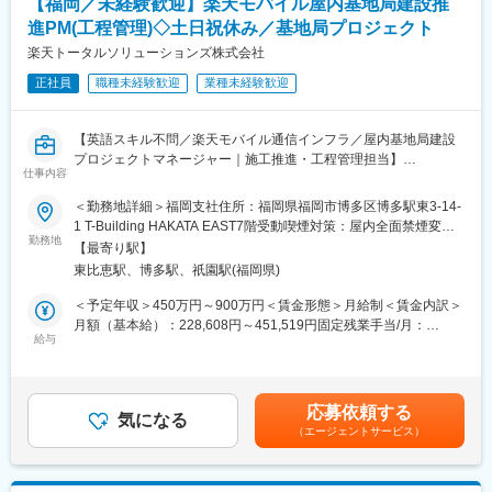
【福岡／未経験歓迎】楽天モバイル屋内基地局建設推
進PM(工程管理)◇土日祝休み／基地局プロジェクト
楽天トータルソリューションズ株式会社
正社員
職種未経験歓迎
業種未経験歓迎
【英語スキル不問／楽天モバイル通信インフラ／屋内基地局建設
プロジェクトマネージャー｜施工推進・工程管理担当】
仕事内容
楽天モバイルの通信エリア拡大を支える屋内基地局建設プロジェ
クトにおいて、プロジェクトの立ち上げから電波発射までの工程
＜勤務地詳細＞福岡支社住所：福岡県福岡市博多区博多駅東3-14-
推進を担当していただきます。
1 T-Building HAKATA EAST7階受動喫煙対策：屋内全面禁煙変更
商業施設やオフィスビル・ホテルなど、多くの人が利用する施設
勤務地
の範囲：会社の定める事業所
【最寄り駅】
内の通信環境整備を目的に工事会社や施設関係者・社内各部門と
東比恵駅、博多駅、祇園駅(福岡県)
連携しながらプロジェクトを推進します。
＜予定年収＞450万円～900万円＜賃金形態＞月給制＜賃金内訳＞
■具体的には
月額（基本給）：228,608円～451,519円固定残業手当/月：
◆元請会社との連携・管理
給与
72,392円～133,481円（固定残業時間40時間0分/月）超過した時
工事会社と密接に連携し、プロジェクトのマイルストーン策定・
間外労働の残業手当は追加支給＜月給＞301,000円～585,000円
進捗および品質管理に取り組んでいただきます。
（一律手当を含む）＜昇給有無＞有＜残業手当＞有＜給与補足＞※
想定年収は目安であり、経験者に関しては現職給与等も考慮の上
応募依頼する
◆プロジェクト課題解決と調整
気になる
で決定します。■昇給…年2回 (1月・7月)■賞与…年2回 (6月・12
（エージェントサービス）
基地局設置プロセスで発生する多岐にわたる課題に対して、他事
月)賃金はあくまでも目安の金額であり、選考を通じて上下する可
業者・社内関連部署・エンジニア・自治体など、多様なステーク
能性があります。月給(月額)は固定手当を含めた表記です。
ホルダーと協業し、迅速に解決策を立案・実行いただきます