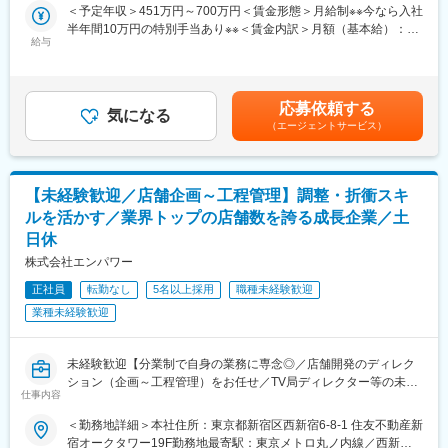
イズ展開のみならず、直営店についても引き続き急速な新規出店
＜予定年収＞451万円～700万円＜賃金形態＞月給制※※今なら入社
社員：9名
を計画しています。これまでの施工管理経験を活かし、手触り感
半年間10万円の特別手当あり※※＜賃金内訳＞月額（基本給）：
業務委託：13名
のある事業拡大をご自身で実現しませんか。
給与
227,000円～370,000円固定残業手当/月：74,000円～130,000円
（固定残業時間45時間0分/月）超過した時間外労働の残業手当は
■当社について
【仕事内容】
追加支給＜月給＞301,000円～500,000円（一律手当を含む）＜昇
楽天グループ100％出資の企業として2023年に設立されました。
時計・ブランド品・宝石等の買取を手掛ける『買取大吉』を運営
給有無＞有＜残業手当＞有＜給与補足＞■賞与：年2回（4月・10
戦略立案から業務実行、運営支援、DX推進までをワンストップで
応募依頼する
する当社にて、直営店の店舗開発にあたって、店舗の施工管理業
気になる
月）※半年在籍後支給賃金はあくまでも目安の金額であり、選考を
提供しており、楽天グループが培ってきたノウハウと全国規模の
（エージェントサービス）
務をお任せします。
通じて上下する可能性があります。月給(月額)は固定手当を含めた
ネットワークを活用しながら、高品質かつスピーディなソリュー
＜主な仕事内容＞
表記です。
ションを実現しています。
◇内装の企画・工程管理
⇒店内レイアウトや内装の企画・立案を行い、施工業者等と交
【未経験歓迎／店舗企画～工程管理】調整・折衝スキ
変更の範囲：会社の定める業務
渉
ルを活かす／業界トップの店舗数を誇る成長企業／土
◇工事業者様へのアナウンス／進捗管理
日休
◇店舗施工時における各種申請
◇保守点検工事の問い合わせ窓口業務
株式会社エンパワー
※テナントとの調整作業を含む折衝・スケジュール管理等をお任せ
正社員
転勤なし
5名以上採用
職種未経験歓迎
します。
業種未経験歓迎
■働き方：
★原則土日休み×残業少なめ×夜間対応や休日立ち合いなし
★現場常駐なし（月数回の現場立ち合いが発生する程度）
未経験歓迎【分業制で自身の業務に専念◎／店舗開発のディレク
分業制を採用しているため自身の施工管理業務に集中でき、ワー
ション（企画～工程管理）をお任せ／TV局ディレクター等の未経
仕事内容
クライフバランスを整え就業可能です。
験者が多く活躍する環境／安心の研修制度あり／早期キャリアア
ップ・スキルアップが可能】
＜勤務地詳細＞本社住所：東京都新宿区西新宿6-8-1 住友不動産新
■業務の魅力：
宿オークタワー19F勤務地最寄駅：東京メトロ丸ノ内線／西新宿