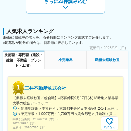
さらに22件読み込む
プロジェクターなどを導入する企業が急増する社会背景で、安定
した財務基盤があります。
◎技術者として多くの現場に携わることで、常に新しい発見と成
長の機会を提供し、社員一人ひとりがプロフェッショナルとして
活躍できる環境を整えています。
人気求人ランキング
■当社について：
dodaに掲載中の求人を、応募数順にランキング形式でご紹介します。
当社は映像・音響・IT技術を駆使し、コミュニケーションをデザ
※応募数が同数の場合は、新着順に表示しています。
インする企業です。北海道を拠点にしながら、東京のイベント業
更新日：
2026/8/9（日）
界と同水準の最新機材と豊富なノウハウを駆使した映像ソリュー
技術職・専門職（建設・
ションを提供しています。
小売業界
職種未経験歓迎
建築・不動産・プラン
当社が加盟する日本映像機材レンタル協会（JVRA）各社との連携
ト・工場）
により、道内外の大規模なイベントにも対応しています。独自の
強みを生かし、地元企業では難しい高度なプロジェクトにも柔軟
に対応可能です。
三井不動産株式会社
変更の範囲：会社の定める業務
【業界未経験歓迎／総合職】※応募締切9月17日(木)18時迄／業界最
大手の総合デベロッパー
＜勤務地詳細＞本社住所：東京都中央区日本橋室町2-1-1 三井本館勤務地最寄駅：東京メトロ銀座線・半蔵門線／三越前駅受動喫煙対策：屋内全面禁煙変更の範囲：会社の定める事業所（リモートワーク含む）
＜予定年収＞1,000万円～1,700万円＜賃金形態＞月給制＜賃金内訳＞月額（基本給）：470,000円～800,000円＜月給＞470,000円～800,000円＜昇給有無＞有＜残業手当＞有＜給与補足＞※経験に応ず※上記年収は基礎給与・賞与（2回）を含む。時間外勤務手当・諸手当別途支給。※あくまでモデルケースであり、実際の年収とは異なる可能性があります。処遇条件の詳細は内定後のオファー面談にてご説明いたします。賃金はあくまでも目安の金額であり、選考を通じて上下する可能性があります。月給(月額)は固定手当を含めた表記です。
掲載予定期間：
2026/7/30（木）
〜
2026/10/28（水）
気になる
更新日：
2026/7/30（木）