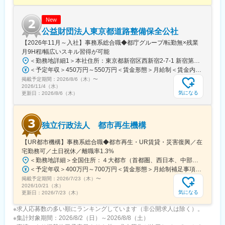
New
公益財団法人東京都道路整備保全公社
【2026年11月～入社】事務系総合職◆都庁グループ/転勤無×残業
月9H程/幅広いスキル習得が可能
＜勤務地詳細1＞本社住所：東京都新宿区西新宿2-7-1 新宿第一生命ビルディング20F勤務地最寄駅：各線／都庁駅受動喫煙対策：屋内全面禁煙＜勤務地詳細2＞東部営業所住所：東京都墨田区江東橋3-5-16 錦糸町パークタワー1階勤務地最寄駅：各線／錦糸町駅受動喫煙対策：屋内全面禁煙＜勤務地詳細3＞都営駐車場営業所住所：東京都中央区京橋1-10-1 勤務地最寄駅：JR線／東京駅受動喫煙対策：屋内全面禁煙変更の範囲：会社の定める事業所
＜予定年収＞450万円～550万円＜賃金形態＞月給制＜賃金内訳＞月額（基本給）：221,500円～300,000円＜月給＞221,500円～300,000円＜昇給有無＞有＜残業手当＞有＜給与補足＞※学歴・経験等を考慮の上、所定の基準に基づき給与を決定いたします【年収例】・役職：一般（入社1年目）大卒 民間経験4年 年収488万円／月給276,400円＋賞与＋各種手当・役職：一般（入社1年目）大卒 民間経験7年 年収538万円／月給287,700円＋賞与＋各種手当賃金はあくまでも目安の金額であり、選考を通じて上下する可能性があります。月給(月額)は固定手当を含めた表記です。
掲載予定期間：
2026/8/6（木）
〜
2026/11/4（水）
気になる
更新日：
2026/8/6（木）
独立行政法人 都市再生機構
【UR都市機構】事務系総合職◆都市再生・UR賃貸・災害復興／在
宅勤務可／土日祝休／離職率1.3%
＜勤務地詳細＞全国住所：４大都市（首都圏、西日本、中部、九州）、その他主要都市 受動喫煙対策：屋内全面禁煙変更の範囲：会社の定める事業所（リモートワーク含む）
＜予定年収＞400万円～700万円＜賃金形態＞月給制補足事項なし＜賃金内訳＞月額（基本給）：253,400円～300,000円＜月給＞253,400円～300,000円＜昇給有無＞有＜残業手当＞有＜給与補足＞■賞与：年2回【年収例】28歳（担当）約530万円34歳（主査）約610万円※東京都・千葉県・神奈川県・埼玉県・茨城県で勤務する場合の地域間調整手当を加算した例※扶養家族がいる場合には扶養手当を別途支給※時間外手当を別途支給賃金はあくまでも目安の金額であり、選考を通じて上下する可能性があります。月給(月額)は固定手当を含めた表記です。
掲載予定期間：
2026/7/23（木）
〜
2026/10/21（水）
気になる
更新日：
2026/7/23（木）
※求人応募数の多い順にランキングしています（非公開求人は除く）。
※集計対象期間：2026/8/2（日）～2026/8/8（土）