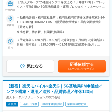
変更の範囲：会社の定める業務
【"楽天グループ"の通信インフラを支える！／年休123日・フレッ
クス・実働7.5h／5G基地局建設・運用プロジェクトマネージャー
■組織構成
仕事内容
（オープンポジション）】
常温倉庫は一般スタッフ3名（男性）、パート1名（女性）体制
楽天モバイルは楽天グループの新規事業として通信業界に参入
＜勤務地詳細＞福岡支社住所：福岡県福岡市博多区博多駅東3-14-
で、平均年齢50歳
し、2025年12月時点で契約数1000万回線を突破。革新的な通信
1 T-Building HAKATA EAST 7階受動喫煙対策：屋内全面禁煙変更
サービスを適正価格で提供し、日本の通信インフラに変革をもた
勤務地
の範囲：会社の定める事業所
■業務の魅力
【最寄り駅】
らしています。
食のインフラを支えるやりがいと、地域社会への貢献実感が得ら
東比恵駅、博多駅、祇園駅(福岡県)
その成長を支えるのが、楽天トータルソリューションズの基地局
れます。
事業部。「基地局を建てる」だけでなく、未来の通信体験をデザ
＜予定年収＞450万円～900万円＜賃金形態＞月給制＜賃金内訳＞
老舗企業ならではの安定性・信頼性のもとで長期的なキャリア形
インし社会へ貢献することをミッションとしています。
月額（基本給）：228,608円～451,519円固定残業手当/月：
成が可能です。
給与
72,392円～133,481円（固定残業時間40時間0分/月）超過した時
また将来的には幹部や社長を目指すこともできるポジションです
■業務概要：
間外労働の残業手当は追加支給＜月給＞301,000円～585,000円
◎
楽天モバイルの基地局事業におけるプロジェクトマネジメントを
（一律手当を含む）＜昇給有無＞有＜残業手当＞有＜給与補足＞※
担当し、日本全国の通信インフラ構築を推進いただきます。
想定年収は目安であり、経験者に関しては現職給与等も考慮の上
■教育体制
応募依頼する
気になる
で決定します。■昇給…年2回 (1月・7月)■賞与…年2回 (6月・12
入社後はOJTに加え、外部研修（全国団体研修）も用意してお
（エージェントサービス）
■具体的には：
月)賃金はあくまでも目安の金額であり、選考を通じて上下する可
り、未経験の方も安心して業務を習得できます。
・基地局設置に関する進捗管理（屋外・屋内・地下鉄など）
能性があります。月給(月額)は固定手当を含めた表記です。
・全国の工事会社との連携・指示出し・進捗管理
■就業環境
・他キャリア・社内・海外エンジニアとの調整
週休2日制、年間休日126日、有給取得率75％で、ワークライフバ
【新宿】楽天モバイル×楽天G｜5G基地局PM◆通信イ
・課題の早期発見・解決、プロジェクトの品質向上
ランスを重視した環境です。
ンフラ構築・運用／進捗・品質管理／年休123日
・ドキュメント精査・プロセス改善
マイカー通勤可（駐車場あり）、福利厚生も充実しています。
・稼働中基地局の運用・保守サポート
楽天トータルソリューションズ株式会社
※入社後はスキル・経験に合わせて最適なプロジェクトへアサイン
■企業の特徴/魅力
正社員
5名以上採用
職種未経験歓迎
業種未経験歓迎
されます。
創業58年の地域密着老舗企業として、安心安全な食材供給を通じ