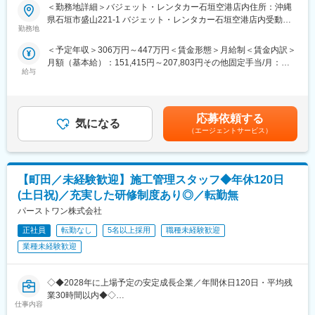
を推奨しておらず、定時の30分後には7割程度の社員が終業して
■組織構成：
＜勤務地詳細＞バジェット・レンタカー石垣空港店内住所：沖縄
います。
50名程度／男女比：男性6:女性4（平均年齢：男40代前半／女性
県石垣市盛山221-1 バジェット・レンタカー石垣空港店内受動喫
★挑戦できる環境◎仕事にやりがいを見出し、果敢に挑戦してい
勤務地
30代前半）
煙対策：その他（屋内禁煙（屋内に喫煙所あり））変更の範囲：
く姿を全力で応援します。新規事業の立案/展開に挑戦することも
※前職：TV局ディレクター、医療事務、和菓子屋店長、リフォー
沖縄県内の当社拠点
＜予定年収＞306万円～447万円＜賃金形態＞月給制＜賃金内訳＞
可能です。
ム営業、投資用不動産営業…等、それぞれの強みを活かし未経験
月額（基本給）：151,415円～207,803円その他固定手当/月：
↓実際に社員が立案しローンチとなった事業↓
の方が多く活躍する環境！
給与
20,000円固定残業手当/月：28,585円～42,197円（固定残業時間
https://ddl-lavida.com/
20時間0分/月）超過した時間外労働の残業手当は追加支給＜月給
■業務の魅力：
＞200,000円～270,000円（一律手当を含む）＜昇給有無＞有＜残
■業務内容：
未経験の方がこれまでの調整スキルを活かし活躍されている環境
業手当＞有＜給与補足＞※給与詳細は、経験・スキルを考慮の上、
当社にて、運営管理をお任せします。
応募依頼する
です。未経験職種でありながら年収の担保もでき、裁量のある業
気になる
決定します。■昇給：年1回■賞与：年2回（7月、12月）■決算賞与
◇物件の運営管理（清掃は外部委託）
（エージェントサービス）
務経験から早期でのスキルアップ・キャリアアップができる貴重
（業績による）■その他固定手当：自己啓発手当1万円、食事手当
◇既存物件のメンテナンス対応（修繕業者との調整、手配など）
な求人です。
1万円■その他手当：※月給に含まれておりません。住宅手当：1万
◇宿泊予約の管理
円～4万円／月賃金はあくまでも目安の金額であり、選考を通じて
◇新規物件の開拓、調査（主に石垣島、宮古島エリア）
■募集背景：
上下する可能性があります。月給(月額)は固定手当を含めた表記で
【町田／未経験歓迎】施工管理スタッフ◆年休120日
◇その他付随する業務
FC事業においては業界内でも他の企業とは一線を画したオーナー
す。
宿泊事業×モビリティーやアクティビティーを融合させた新たなサ
(土日祝)／充実した研修制度あり◎／転勤無
様へのサポート体制で継続率、業界トップクラスを確立。組織を
ービスにも取り組んでいます。沖縄エリアではさらなる施設の増
拡大していく中で更なる高みを目指すべく今後も多くの新規出店
パーストワン株式会社
設を計画しており、今回は運営体制強化に向けて新たな仲間を募
を計画しています。今回あなたにお任せするのは、この店舗出店
集いたします。地域とともに成長し、未来につながるサービスを
正社員
転勤なし
5名以上採用
職種未経験歓迎
を支えるキーパーソンとなるお仕事です。
一緒につくっていきましょう。
業種未経験歓迎
変更の範囲：会社の定める業務
■仕事の魅力：
当社はSDGsの推進に力を入れており、地方自治体と連携しなが
◇◆2028年に上場予定の安定成長企業／年間休日120日・平均残
ら、空き家の活用や地域の活性化に積極的に取り組んでいます。
業30時間以内◆◇
仕事内容
社会貢献度の高い事業に携われることは、大きなやりがいのひと
業務用空調設備・LED照明・太陽光発電などの提案～施工・保守