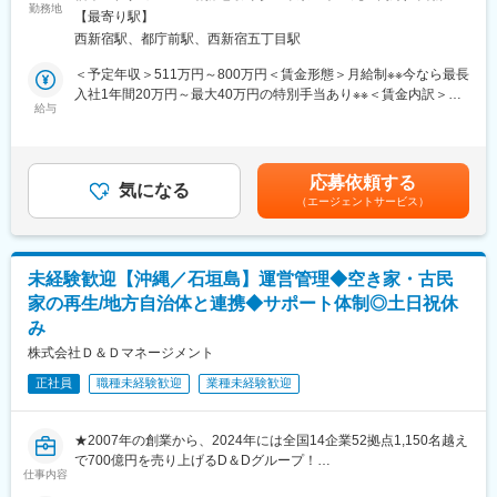
◎店舗拡大を続ける急成長企業だからこそ、多くの経験を入社す
当社が運営する買取専門店の出店に伴う、店舗開発のディレクシ
勤務地
駅受動喫煙対策：屋内全面禁煙変更の範囲：会社の定める事業所
【最寄り駅】
ぐから積むことができます。裁量のある業務経験から早期でのス
ョン及び施工管理をお任せする想定です。
西新宿駅、都庁前駅、西新宿五丁目駅
キルアップ・キャリアアップができる貴重な求人です。
★入社直後は先輩社員とバディ制で活動するため、未経験の方も
◎直営店舗への業務関与だからこそ、社内のデザイナーと連携し
安心です★
＜予定年収＞511万円～800万円＜賃金形態＞月給制※※今なら最長
ながら「コンセプト設計」から携わることが可能です。自身が管
入社1年間20万円～最大40万円の特別手当あり※※＜賃金内訳＞月
理した店舗を街で見かけるという機会もあり、手触り感のある業
＜主な仕事内容＞
給与
額（基本給）：227,000円～370,000円固定残業手当/月：74,000
務運用が叶います。
◆社内外の調整業務
円～130,000円（固定残業時間45時間0分/月）超過した時間外労
加盟されたオーナー様に対して工事における必要な情報をアナウ
働の残業手当は追加支給＜月給＞301,000円～500,000円（一律手
■仕事のポイント：
ンスします。オーナー様自ら手配される場合には、どのような工
当を含む）＜昇給有無＞有＜残業手当＞有＜給与補足＞■賞与：年
応募依頼する
★成長期を支える人材としての活躍が可能
事業者を使われるかを聞いたり注意すべき点などをお伝えしま
気になる
2回（4月・10月）※半年在籍後支給■年収モデル：607万円／入社
（エージェントサービス）
第2創業期を迎えている当社は、引き続き急速な新店舗出店を計画
す。
1年目／（月給35万円＋賞与＋インセンティブ）賃金はあくまで
中。
◆店舗施工時における各種申請業務
も目安の金額であり、選考を通じて上下する可能性があります。
当社の成長を支える重要なポジションで、やりがい大きく活躍し
工事許可の申請や確認、連絡など、店舗施工をするための申請手
月給(月額)は固定手当を含めた表記です。
ていただけます！
続きを行ないます。
未経験歓迎【沖縄／石垣島】運営管理◆空き家・古民
★広い裁量と安定した環境を両立
◆出店に関する各種契約関係業務
家の再生/地方自治体と連携◆サポート体制◎土日祝休
安定と成長を両立できているビジネス展開により、ベンチャーな
社内決済など、契約の実務が発生する場合、工事請負契約、物件
み
らではのチャンスと同時に学びの機会と時間が十分に確保できま
契約などを行ないます。
す。また、それに合わせた昇給の機会も多いです。
◆保守点検工事の問い合わせ窓口業務
株式会社Ｄ＆Ｄマネージメント
「水漏れが発生しました」等、既存物件の保守に関係する問い合
正社員
職種未経験歓迎
業種未経験歓迎
変更の範囲：会社の定める業務
わせ窓口を担当します。問い合わせがあったら、当社契約か、オ
ーナー様契約なのかを確認し、適宜保守点検の手配を行ないま
す。
★2007年の創業から、2024年には全国14企業52拠点1,150名越え
※役割毎にチーム制を敷いており、適性や人事状況を踏まえ配属変
で700億円を売り上げるD＆Dグループ！
更の可能性や異動もございます。
仕事内容
★働き方◎グループ全体の残業平均は月14時間！会社全体で残業