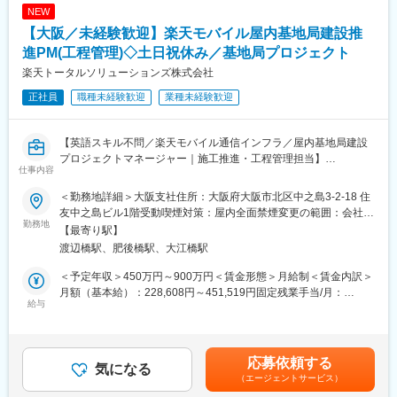
NEW
■このポジションの魅力
【大阪／未経験歓迎】楽天モバイル屋内基地局建設推
1. 日本の通信インフラ整備を担う社会貢献性
基地局建設は通信サービスの品質を支える重要な仕事です。多く
進PM(工程管理)◇土日祝休み／基地局プロジェクト
の人が利用する商業施設やオフィスビルにおいて、より快適な通
楽天トータルソリューションズ株式会社
信環境の実現に貢献できます。
正社員
職種未経験歓迎
業種未経験歓迎
2. 建設・設備領域の経験を活かせる
通信業界未経験でも、施工管理や設備工事、工程管理などの経験
を活かして活躍可能です。建設プロジェクト推進スキルを通信イ
【英語スキル不問／楽天モバイル通信インフラ／屋内基地局建設
ンフラ領域で発揮できます。
プロジェクトマネージャー｜施工推進・工程管理担当】
3. 大規模プロジェクトに携われる
仕事内容
楽天モバイルの通信エリア拡大を支える屋内基地局建設プロジェ
楽天モバイルの全国規模のネットワーク拡大に関与できるため、
クトにおいて、プロジェクトの立ち上げから電波発射までの工程
社会的インパクトの大きなプロジェクト経験を積むことができま
＜勤務地詳細＞大阪支社住所：大阪府大阪市北区中之島3-2-18 住
推進を担当していただきます。
す。
友中之島ビル1階受動喫煙対策：屋内全面禁煙変更の範囲：会社の
商業施設やオフィスビル、ホテルなど、多くの人が利用する施設
勤務地
4. 通信インフラの専門性を習得
定める事業所
【最寄り駅】
内の通信環境整備を目的に、工事会社や施設関係者、社内各部門
基地局建設や通信設備に関する知識を実務を通じて身につけられ
渡辺橋駅、肥後橋駅、大江橋駅
と連携しながらプロジェクトを推進します。
るため、将来的なキャリアの幅を広げることができます。
＜予定年収＞450万円～900万円＜賃金形態＞月給制＜賃金内訳＞
■具体的には
■組織構成
月額（基本給）：228,608円～451,519円固定残業手当/月：
◆元請会社との連携・管理
給与
所属：RTS基地局設置統括部 Indoor推進2課
72,392円～133,481円（固定残業時間40時間0分/月）超過した時
工事会社と密接に連携し、プロジェクトのマイルストーン策定、
社員：9名
間外労働の残業手当は追加支給＜月給＞301,000円～585,000円
進捗および品質管理に取り組んでいただきます。
業務委託：13名
（一律手当を含む）＜昇給有無＞有＜残業手当＞有＜給与補足＞※
想定年収は目安であり、経験者に関しては現職給与等も考慮の上
応募依頼する
◆プロジェクト課題解決と調整
気になる
■当社について
で決定します。■昇給…年2回 (1月・7月)■賞与…年2回 (6月・12
（エージェントサービス）
基地局設置プロセスで発生する多岐にわたる課題に対して、他事
楽天グループ100％出資の企業として2023年に設立されました。
月)賃金はあくまでも目安の金額であり、選考を通じて上下する可