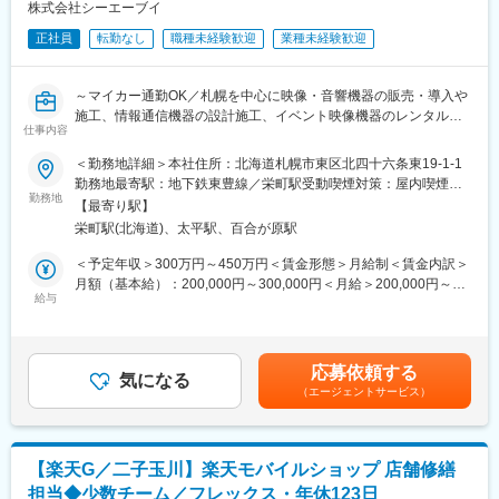
立ちまでは1年程度を想定しております。
株式会社シーエーブイ
アップとともに、連帯感、責任感、人間性の向上を図ります。ま
・働きながら業務に必要な資格を取得することも可能です。実力
た、各キャリアステップに研修が用意しています。さらに専門知
正社員
転勤なし
職種未経験歓迎
業種未経験歓迎
次第では「店長代行」「店長」などキャリアアップすることもで
識習得プログラムとしての商品知識勉強会、自己啓発支援プログ
きます。
ラムでの資格取得研修なども用意しています
～マイカー通勤OK／札幌を中心に映像・音響機器の販売・導入や
■組織構成：
変更の範囲：会社の定める業務
施工、情報通信機器の設計施工、イベント映像機器のレンタル事
・各店舗には社員が数名（年齢層20～50代）が在籍しておりま
仕事内容
業を展開／ワークライフバランス◎／転勤なし～
す。先方社員の中には、元板前さんやスイミングスクール講師な
＜勤務地詳細＞本社住所：北海道札幌市東区北四十六条東19-1-1
ど未経験で入社された方もおりますので、未経験の方でもご安心
■仕事内容：
勤務地最寄駅：地下鉄東豊線／栄町駅受動喫煙対策：屋内喫煙可
ください。
主に大学などの教育機関や官公庁に、プロジェクターなど様々な
勤務地
能場所あり変更の範囲：会社の定める事業所
【最寄り駅】
メーカーの製品を組み合わせた独自のAVシステムの販売導入・施
■本求人の魅力／特徴：
栄町駅(北海道)、太平駅、百合が原駅
工・アフターフォロー事業を展開する当社にて、電気通信の設計
【未経験から手に職を付けることができる】
業務をお任せします。
＜予定年収＞300万円～450万円＜賃金形態＞月給制＜賃金内訳＞
・自動車ガラスの施工技術者というのは、あまり馴染みのない仕
月額（基本給）：200,000円～300,000円＜月給＞200,000円～
事かもしれませんが、実は車のプロである整備士やディーラーで
■業務内容：
給与
300,000円＜昇給有無＞有＜残業手当＞有賃金はあくまでも目安
さえ作業できないほど専門性の強い分野を担う職種です。ガラス
・官公庁や大学などの教育施設、企業などのお客様へ営業と連携
の金額であり、選考を通じて上下する可能性があります。月給(月
の状態や車種によって作業の進め方がまるで違ってくるので、こ
してお客様説明用の資料作成やシステムの構築、図面作成
額)は固定手当を含めた表記です。
の先も機械化されることはなく技術がすたれていく心配もありま
・お客様へAVシステム（映像・音響機器）を導入する際の電気通
せん。その為、この仕事を通じて一生モノのスキルを身に付ける
応募依頼する
信の設計
気になる
ことができます。
（エージェントサービス）
※映像設備（プロジェクター・ディスプレイなど）や監視カメラな
【ワークライフバランス◎】
ど
・月の残業は平均5時間程度と少ない為、仕事とプライベートを両
立することができます。ご自身やご家族との時間を大切にしたい
未経験から映像音響設備の専門家として成長できる環境です。入
方にピッタリな職場です。
【楽天G／二子玉川】楽天モバイルショップ 店舗修繕
社後は先輩社員のOJTにより 実務を通じて知識やスキルを習得で
【頑張りが給与に反映】
担当◆少数チーム／フレックス・年休123日
きます。