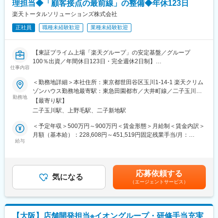
理担当◆「顧客接点の最前線」の整備◆年休123日
この部署のミッションは、全国の楽天モバイルショップが常に最
楽天トータルソリューションズ株式会社
高の状態で運営できるよう、店舗の修繕やメンテナンスをトータ
正社員
職種未経験歓迎
業種未経験歓迎
ルでサポートすることです。故障や不具合が発生した際の迅速な
対応はもちろん、お客様やスタッフにとってより良い店舗環境を
常に追求していく、非常にやりがいのある仕事です。
【東証プライム上場「楽天グループ」の安定基盤／グループ
100％出資／年間休日123日・完全週休2日制】
単に「直す」だけでなく、「どうすればより快適な空間を提供で
仕事内容
きるか？」「店舗の課題をどう解決するか？」を深く考え、その
■概要：
＜勤務地詳細＞本社住所：東京都世田谷区玉川1-14-1 楽天クリム
解決策を形にできること。社内外の多様なパートナー（施工業
・楽天モバイルのショップ運営を中核に、リアルチャネルでの顧
ゾンハウス勤務地最寄駅：東急田園都市／大井町線／二子玉川駅
者、設備メーカー、ショップスタッフなど）と連携し、時には自
客接点創出と事業成長を担っています。
勤務地
受動喫煙対策：屋内全面禁煙変更の範囲：会社の定める事業所
分のアイデアが直接店舗の改善につながることもあります。
【最寄り駅】
・店舗は正式契約獲得の場ではなく、通信・金融・ECなど楽天グ
（リモートワーク含む）
二子玉川駅、上野毛駅、二子新地駅
ループのサービスを横断的に提供する「顧客接点の最前線」とし
■当社について：
て、ブランド体験を支える重要な役割を担っています。
＜予定年収＞500万円～900万円＜賃金形態＞月給制＜賃金内訳＞
当社は2023年2月に設立された楽天グループ100％出資の新会社
・プロダクト開発までを横断的に考え、店舗運営の「戦略的ハ
月額（基本給）：228,608円～451,519円固定残業手当/月：
で、グループ内外の事業に対し、戦略立案から業務実行、運営、
ブ」となる重要な役割です。
給与
72,392円～133,481円（固定残業時間40時間0分/月）超過した時
DX支援までを一手に担う、シェアードサービス＆コンサルティン
・構築修繕グループでは、店舗展開における設計・施工の最適化
間外労働の残業手当は追加支給＜月給＞301,000円～585,000円
グ企業です。
を主導し、店舗基盤のライフサイクル全体を管理する役割を担っ
（一律手当を含む）＜昇給有無＞有＜残業手当＞有＜給与補足＞※
ています。
給与は経験、能力、スキル等を考慮し、当社規定により決定しま
変更の範囲：会社の定める業務
応募依頼する
・CREWにとって最適な店舗環境を提供することが最大の使命で
気になる
す。■昇給：年2回（1月・7月）■賞与：年2回（6月・12月）賃金
（エージェントサービス）
す。
はあくまでも目安の金額であり、選考を通じて上下する可能性が
あります。月給(月額)は固定手当を含めた表記です。
■募集背景：
・楽天モバイルショップ事業の拡大に伴い、新規出店や既存店舗
【大阪】店舗開発担当※イオングループ・研修手当充実