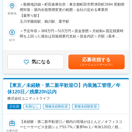
つです。2025年8月には沖縄・石垣島に新たな宿泊施設をオープ
までを一貫提供している当社にて、顧客・営業・施工スタッフを
＜勤務地詳細＞町田倉庫住所：東京都町田市野津田町2694 受動喫
ンし、地域に根差したサービスの提供をさらに強化しています。
つなぎながら、空調工事を円滑に完工へ導く施工管理をお任せし
煙対策：屋内全面禁煙変更の範囲：会社の定める事業所
沖縄が好きな方、地域に貢献したいという想いをお持ちの方に
ます。
勤務地
【最寄り駅】
は、その気持ちを仕事に活かせる環境が整っています。
自社一貫体制のため、スケジュール・品質・コストを現場主導で
玉川学園前駅、鶴川駅、栗平駅
コントロールしやすく、無理のない施工管理が可能な環境です。
■キャリアステップ：
＜予定年収＞389万円～515万円＜賃金形態＞月給制※ 固定残業時
◇Step1：まずは事業内容の理解や、現在石垣島で運営している2
■業務内容
間を上回った場合は別途残業代支給＜賃金内訳＞月額（基本
物件（casa de mar、栞FUNAKURA）の運営管理から始めていた
◇職人への指示・現場監督
給与
給）：250,000円～264,000円その他固定手当/月：13,000円固定
だきます。
→現場との距離が近く、意思決定が早いためスムーズな現場運営
残業手当/月：61,641円～70,781円（固定残業時間30時間0分/月）
◇Step2：石垣島や宮古島での新規の物件開拓にもチャレンジして
が可能
超過した時間外労働の残業手当は追加支給＜月給＞324,641円～
いただきます。
◇お客様との打ち合わせ
347,781円（一律手当を含む）＜昇給有無＞有＜残業手当＞有＜
応募依頼する
チームで相談しながら業務を進めていただけるので、未経験から
→元請けに近い立場で、工程・仕様の調整まで主体的に関われま
気になる
給与補足＞■歩合給支給：あり■昇給：年4回(能力に応じて)■年収
でも安心して始められます。
（エージェントサービス）
す
例：（1）4,410,000円：入社1年目／一般社員（2）5,650,000
◇工程・原価・品質・安全管理
円：入社2年目／主任（3）6,490,000円：入社4年目／係長賃金は
■組織構成：
→一通りの管理業務を裁量持って担当でき、施工管理としてのス
あくまでも目安の金額であり、選考を通じて上下する可能性があ
配属先には、男性3名、女性2名、合計5名が在籍しております。
キルを広げられます
ります。月給(月額)は固定手当を含めた表記です。
【東京／未経験・第二新卒歓迎◎】内装施工管理／年
◇協力会社の手配・管理
休120日／残業20h以内
変更の範囲：当社業務全般
→複数関係者をまとめる調整力・マネジメント力を磨けます
※担当案件：月4～5件（ビル・マンション・テナント等）
株式会社ユニマットライフ
→過度な同時進行がなく、1件1件に集中しやすい環境です
正社員
転勤なし
職種未経験歓迎
業種未経験歓迎
※業務マニュアルあり
■組織構成：
【未経験・第二新卒歓迎◎／都内の現場がほとんど／オフィスコ
人数：5名（役員1名、社員4名、嘱託社員1名）
ーヒーサービス全国シェア53.7%／業界No.1／年休120日／残業
年齢層：20～30代
仕事内容