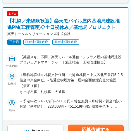
業者・社内関連部署・エンジニア・自治体など、多様なステーク
戦略立案から業務実行、運営支援、DX推進までをワンストップで
能性があります。月給(月額)は固定手当を含めた表記です。
ホルダーと協業し、迅速に解決策を立案・実行いただきます
提供しており、楽天グループが培ってきたノウハウと全国規模の
ネットワークを活用しながら、高品質かつスピーディなソリュー
NEW
■このポジションの魅力
ションを実現しています。
【札幌／未経験歓迎】楽天モバイル屋内基地局建設推
1. 日本の通信インフラ整備を担う社会貢献性
基地局建設は通信サービスの品質を支える重要な仕事です。多く
進PM(工程管理)◇土日祝休み／基地局プロジェクト
変更の範囲：会社の定める業務
の人が利用する商業施設やオフィスビルにおいて、より快適な通
楽天トータルソリューションズ株式会社
信環境の実現に貢献できます。
正社員
職種未経験歓迎
業種未経験歓迎
2. 建設・設備領域の経験を活かせる
通信業界未経験でも、施工管理や設備工事、工程管理などの経験
を活かして活躍可能です。建設プロジェクト推進スキルを通信イ
【英語スキル不問／楽天モバイル通信インフラ／屋内基地局建設
ンフラ領域で発揮できます。
プロジェクトマネージャー｜施工推進・工程管理担当】
3. 大規模プロジェクトに携われる
仕事内容
楽天モバイルの通信エリア拡大を支える屋内基地局建設プロジェ
楽天モバイルの全国規模のネットワーク拡大に関与できるため、
クトにおいて、プロジェクトの立ち上げから電波発射までの工程
社会的インパクトの大きなプロジェクト経験を積むことができま
＜勤務地詳細＞札幌支社住所：北海道札幌市中央区北五条西5-2-5
推進を担当していただきます。
す。
信金中央金庫ビル7階受動喫煙対策：屋内全面禁煙変更の範囲：会
商業施設やオフィスビル、ホテルなど、多くの人が利用する施設
勤務地
4. 通信インフラの専門性を習得
社の定める事業所
【最寄り駅】
内の通信環境整備を目的に工事会社や施設関係者・社内各部門と
基地局建設や通信設備に関する知識を実務を通じて身につけられ
さっぽろ駅、札幌駅、大通駅
連携しながらプロジェクトを推進します。
るため、将来的なキャリアの幅を広げることができます。
＜予定年収＞450万円～900万円＜賃金形態＞月給制＜賃金内訳＞
■具体的には
■組織構成
月額（基本給）：228,608円～451,519円固定残業手当/月：
◆元請会社との連携・管理
給与
所属：RTS基地局設置統括部 Indoor推進2課
72,392円～133,481円（固定残業時間40時間0分/月）超過した時
工事会社と密接に連携し、プロジェクトのマイルストーン策定・
社員：9名
間外労働の残業手当は追加支給＜月給＞301,000円～585,000円
進捗および品質管理に取り組んでいただきます。
業務委託：13名
（一律手当を含む）＜昇給有無＞有＜残業手当＞有＜給与補足＞※
想定年収は目安であり、経験者に関しては現職給与等も考慮の上
応募依頼する
◆プロジェクト課題解決と調整