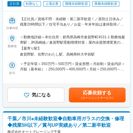
※入社後はスキル・経験に合わせて最適なプロジェクトへアサイン
正社員
転勤なし
上場企業
職種未経験歓迎
業種未経験歓迎
されます。
変更の範囲：会社の定める業務
■このポジションの魅力：
【正社員／資格不問・未経験・第二新卒歓迎！／原則土日休み／
◇最先端技術に携われる：5G・次世代インフラ構築など、国内で
残業20時間以下／住宅手当あり／お盆・年末年始は連休取得／平
も希少な大規模プロジェクトを経験可能
仕事内容
均有給消化10日／直行直帰可能／転勤無し／地域密着の老舖企
◇社会貢献性の高い仕事：生活・ビジネス・災害対策など、全国
業・東証スタンダード上場／群馬県を中心に生活に密着した店舗
＜勤務地詳細＞本社住所：群馬県高崎市倉賀野町4531-1 勤務地最
の「つながる」を支える重要インフラに貢献
を展開】
寄駅：JR高崎線／倉賀野駅受動喫煙対策：屋内全面禁煙変更の範
◇キャリアアップ環境：急成長フェーズの楽天モバイルを支える
勤務地
囲：会社の定める事業所
中核部署で、PMとしてスキル強化が可能
【最寄り駅】
群馬を中心に「ホームセンターセキチュー」等の店舗を展開して
◇柔軟な働き方：年休123日、フレックス制度、実働7.5時間でワ
倉賀野駅、佐野のわたし駅、高崎商科大学前駅
いる当社の建設部にて、施工管理担当を新たに募集します。
ークライフバランスも両立
■業務内容
＜予定年収＞350万円～500万円＜賃金形態＞月給制＜賃金内訳＞
店舗改装や新店決定時の業者選定やスケジュール管理、現場監督
月額（基本給）：250,000円～400,000円＜月給＞250,000円～
■採用背景：
をトータルで管理・調整いただきます。
給与
400,000円＜昇給有無＞有＜残業手当＞有＜給与補足＞※給与は経
全国規模での通信カバレッジ拡大とネットワーク品質向上を加速
※弊社経営の店舗はもちろん、外部から委託される建築物の施工管
験・実績などを考慮の上、当社規定により決定します。■昇給：年
する中、基地局の建設・維持管理は不可欠です。都市部から地方
理も担当いたします（病院など）車で2時間以内の範囲のみの案件
1回（4月）■賞与：年2回（7月・12月）※業績と人事考課による賃
まで、安定した通信を届けるために、仲間を募集しています。
を担当していただきます。
金はあくまでも目安の金額であり、選考を通じて上下する可能性
応募依頼する
気になる
があります。月給(月額)は固定手当を含めた表記です。
■当社について：
（エージェントサービス）
■組織構成
当社は2023年2月に設立された楽天グループ100％出資の新会社
部長1名、課長1名、係長3名（男性2名 女性1名）、正社員メン
で、グループ内外の事業に対し、戦略立案から業務実行、運営、
バー1名、パート2名
DX支援までを一手に担う、シェアードサービス＆コンサルティン
グ企業です。
千葉／市川※未経験歓迎◆自動車用ガラスの交換・修理
■働き方
楽天モバイルをはじめとした複数の事業を最前線で支えていま
◆残業5H以下／賞与UP実績あり／第二新卒歓迎
・夜勤は基本的に無し、残業は月に多くても20時間と働きやすい
す。
環境です
株式会社オートグレージング千葉