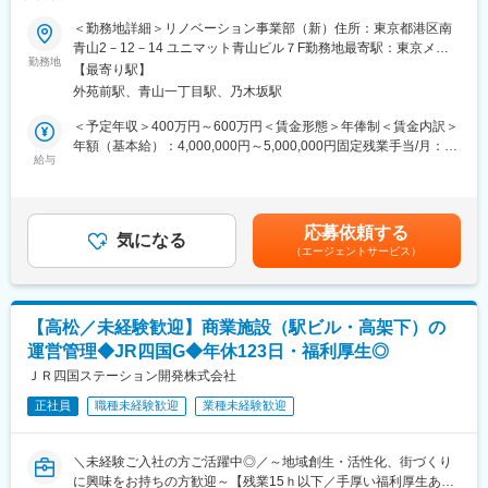
20時間以内／新たなキャリア】
未経験入社：2名（どちらも大活躍中！）
■職務概要：
＜勤務地詳細＞リノベーション事業部（新）住所：東京都港区南
内装施工管理担当として、積算、現場管理、監督を行います。ユ
青山2－12－14 ユニマット青山ビル７F勤務地最寄駅：東京メト
■教育体制抜群！
ニマットグループの案件に関しては発注者側として動くこともあ
勤務地
ロ銀座線／外苑前駅受動喫煙対策：屋内喫煙可能場所あり変更の
最初の2日間は座学研修を行い、業務用エアコンの知識やビジネス
【最寄り駅】
れば、外部から受注した案件に関しては施工から受けることもあ
範囲：会社の定める事業所
マナーの研修を行います。その後は半年間、OJTにて現場で先輩
外苑前駅、青山一丁目駅、乃木坂駅
ります
が丁寧に指導するため、完全未経験からでも安心です！
＜予定年収＞400万円～600万円＜賃金形態＞年俸制＜賃金内訳＞
■具体的な職務内容
年額（基本給）：4,000,000円～5,000,000円固定残業手当/月：
■キャリアパス
・現場調査
給与
60,570円～67,050円（固定残業時間30時間0分/月）超過した時間
◇主任→係長→課長→部長と明確なキャリアパス
・見積作成
外労働の残業手当は追加支給＜月額＞346,284円～424,192円（14
◇資格取得支援制度あり／9種の資格手当あり
・協力会社の手配・折衝
分割）（一律手当を含む）＜昇給有無＞有＜残業手当＞有＜給与
◇希望によっては業務管理・コーポレートなど、他職種へのキャ
・工事の現場管理・監督 等
補足＞※年俸額の1/14を毎月支給(残りの2/14は6月と12月に賞与と
リアチェンジも可能です！
応募依頼する
・管理技術者としてのお仕事
気になる
して支給します）※上記には30時間分の見なし残業手当を含みま
（エージェントサービス）
┗請負契約の適切な締結やその履行の確保のための業務
す。 超過分は別途支給いたします。※経験・能力・資格・スキル
■残業時間
┗見積もり及び各種申請書類の精査 等
等を考慮の上、当社規定により決定いたします。賃金はあくまで
通常期：約30時間
※ご自身の経験を活かして頂き、徐々に案件をお任せいたします
も目安の金額であり、選考を通じて上下する可能性があります。
繁忙期（春・秋）約40～50時間
月給(月額)は固定手当を含めた表記です。
※増員により今後は残業削減を推進予定
【高松／未経験歓迎】商業施設（駅ビル・高架下）の
■組織構成：
※業務効率化・分業体制により負担軽減に取り組んでいます
運営管理◆JR四国G◆年休123日・福利厚生◎
配属先は、15名（うち8名施工管理担当）で構成されています
ＪＲ四国ステーション開発株式会社
■当社について
■研修体制
当社は空調設備の販売・施工・保守すべて自社で一貫対応でき、
正社員
職種未経験歓迎
業種未経験歓迎
周囲の先輩が分からないところは何でも教えてくれる環境にある
多くの競合は販売のみで施工は外部に委託している中、当社はワ
ので、未経験でも安心して活躍出来ます！
ンストップで提供できるため
◇施工までのスピードが速い
＼未経験ご入社の方ご活躍中◎／～地域創生・活性化、街づくり
■職務の特徴：
◇工事費用を抑えられる
に興味をお持ちの方歓迎～【残業15ｈ以下／手厚い福利厚生あ