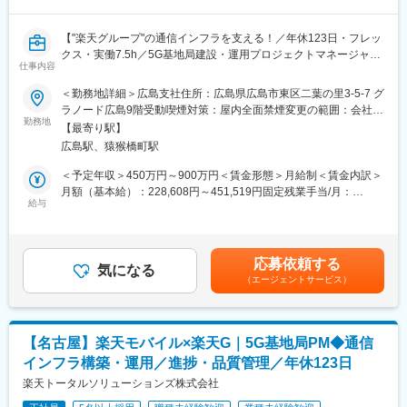
■このポジションの魅力：
【"楽天グループ"の通信インフラを支える！／年休123日・フレッ
◇最先端技術に携われる：5G・次世代インフラ構築など、国内で
クス・実働7.5h／5G基地局建設・運用プロジェクトマネージャー
も希少な大規模プロジェクトを経験可能
仕事内容
（オープンポジション）】
◇社会貢献性の高い仕事：生活・ビジネス・災害対策など、全国
＜勤務地詳細＞広島支社住所：広島県広島市東区二葉の里3-5-7 グ
の「つながる」を支える重要インフラに貢献
楽天モバイルは楽天グループの新規事業として通信業界に参入
ラノード広島9階受動喫煙対策：屋内全面禁煙変更の範囲：会社の
◇キャリアアップ環境：急成長フェーズの楽天モバイルを支える
し、2025年12月時点で契約数1000万回線を突破。革新的な通信
勤務地
定める事業所
中核部署で、PMとしてスキル強化が可能
【最寄り駅】
サービスを適正価格で提供し、日本の通信インフラに変革をもた
◇柔軟な働き方：年休123日、フレックス制度、実働7.5時間でワ
広島駅、猿猴橋町駅
らしています。
ークライフバランスも両立
その成長を支えるのが、楽天トータルソリューションズの基地局
＜予定年収＞450万円～900万円＜賃金形態＞月給制＜賃金内訳＞
事業部。「基地局を建てる」だけでなく、未来の通信体験をデザ
月額（基本給）：228,608円～451,519円固定残業手当/月：
■採用背景：
インし社会へ貢献することをミッションとしています。
給与
72,392円～133,481円（固定残業時間40時間0分/月）超過した時
全国規模での通信カバレッジ拡大とネットワーク品質向上を加速
間外労働の残業手当は追加支給＜月給＞301,000円～585,000円
する中、基地局の建設・維持管理は不可欠です。都市部から地方
■業務概要：
（一律手当を含む）＜昇給有無＞有＜残業手当＞有＜給与補足＞※
まで、安定した通信を届けるために、仲間を募集しています。
楽天モバイルの基地局事業におけるプロジェクトマネジメントを
想定年収は目安であり、経験者に関しては現職給与等も考慮の上
応募依頼する
担当し、日本全国の通信インフラ構築を推進いただきます。
気になる
で決定します。■昇給…年2回 (1月・7月)■賞与…年2回 (6月・12
■当社について：
（エージェントサービス）
月)賃金はあくまでも目安の金額であり、選考を通じて上下する可
当社は2023年2月に設立された楽天グループ100％出資の新会社
■具体的には：
能性があります。月給(月額)は固定手当を含めた表記です。
で、グループ内外の事業に対し、戦略立案から業務実行、運営、
・基地局設置に関する進捗管理（屋外・屋内・地下鉄など）
DX支援までを一手に担う、シェアードサービス＆コンサルティン
・全国の工事会社との連携・指示出し・進捗管理
グ企業です。
【名古屋】楽天モバイル×楽天G｜5G基地局PM◆通信
・他キャリア・社内・海外エンジニアとの調整
楽天モバイルをはじめとした複数の事業を最前線で支えていま
インフラ構築・運用／進捗・品質管理／年休123日
・課題の早期発見・解決、プロジェクトの品質向上
す。
・ドキュメント精査・プロセス改善
楽天トータルソリューションズ株式会社
・稼働中基地局の運用・保守サポート
変更の範囲：会社の定める業務