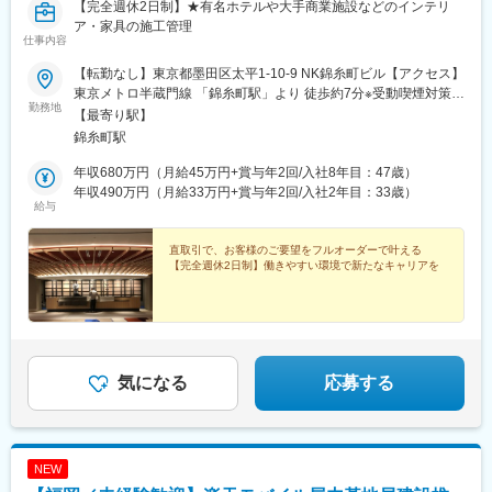
【完全週休2日制】★有名ホテルや大手商業施設などのインテリ
ア・家具の施工管理
仕事内容
【転勤なし】東京都墨田区太平1-10-9 NK錦糸町ビル【アクセス】
東京メトロ半蔵門線 「錦糸町駅」より 徒歩約7分※受動喫煙対策：
勤務地
屋内喫煙可能場所あり※全国への出張はありますが、転勤はありま
【最寄り駅】
せん（本人の意向を最優先に考えています）
錦糸町駅
年収680万円（月給45万円+賞与年2回/入社8年目：47歳）
年収490万円（月給33万円+賞与年2回/入社2年目：33歳）
給与
直取引で、お客様のご要望をフルオーダーで叶える
【完全週休2日制】働きやすい環境で新たなキャリアを
気になる
応募する
NEW