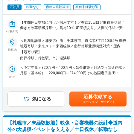
・直行直帰も可能です
変更の範囲：会社の定める業務
正社員
転勤なし
職種未経験歓迎
業種未経験歓迎
■ポジションの魅力
・施工管理の材料を外部委託せず株式会社セキチュー内で仕入れ
【年間休日増加に向けた採用です！／有給15日ほど取得を奨励／
ることが可能なため、短納期での施工が叶います
働き方改革積極採用中／賞与10％UP実績あり／人間関係◎で安心
仕事内容
スタート！】
■具体的な建築例
■業務内容：
＜勤務地詳細＞浦安店住所：千葉県市川市福栄3丁目10番5号 勤務
（1）セキチュー流山おおたかの森店
・乗用車・トラック・バス等のガラス販売・施工を行う当社にて
地最寄駅：東京メトロ東西線線／南行徳駅受動喫煙対策：屋内全
L１階が店舗で2階が自動車学校という特徴的な店舗です
自動車用ガラスの交換・修理をお任せします。
勤務地
面禁煙変更の範囲：会社の定める事業所
・セキチュー上尾店
【最寄り駅】
L店舗内にマミーマート様の出店を誘致し、マミーマート様の施工
南行徳駅、行徳駅、市川塩浜駅
■具体的には：
管理も実施しています
・一般顧客、ディーラー、修理工場などのお客様から依頼を受
＜予定年収＞320万円～400万円＜賃金形態＞月給制＜賃金内訳＞
け、破損、キズなどによるガラス交換補修・修理作業を担当いた
月額（基本給）：220,000円～274,000円その他固定手当/月：
■住宅手当
だきます。
給与
10,000円＜月給＞230,000円～284,000円＜昇給有無＞有＜残業手
家賃の2割程度を負担
・店舗以外にも、大手ディーラー様に訪問し業務を行っていただ
当＞有＜給与補足＞※その他固定手当詳細：運転手当（10,000円
くこともあります。※車で1時間圏内のエリア（千葉県内中心、一
／月）・昇給あり：年1回・賞与あり：年2回賃金はあくまでも目
■入社後
部都内もあり）
安の金額であり、選考を通じて上下する可能性があります。月給
先輩社員に同行し業務を覚えていただき、約半年程度で独り立ち
応募依頼する
・1日の担当件数としては5～6件程度、基本的には2人1組で先輩
気になる
(月額)は固定手当を含めた表記です。
をしていただければと思っております。
（エージェントサービス）
と業務を行います。
・顧客の注文対応等
■教育制度
当社の大きな特徴の1つとして、専門的できめ細かい教育支援制度
■入社後／キャリアアップ：
があります。階層別プログラムとしては、入社1年目から3年目の
【札幌市／未経験歓迎】映像・音響機器の設計◆道内
・まずは先輩社員のもとで業務を少しずつ覚えていただきます。
3年間、年に3回のセミナーを行い、一人ひとりの個性を尊重しな
外の大規模イベントを支える／土日祝休／転勤なし
まずは簡単な業務からお任せしますので、ご安心ください。独り
がら当社の社員として必要な基礎知識、理論、計数などのスキル