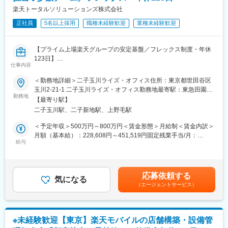
・業務に必要な資格を取得すると手当が支給されます。その為、
楽天トータルソリューションズ株式会社
自身の頑張り次第で年収をアップさせることも可能です。資格取
■当社の魅力：
得時の費用は全額会社負担の為、ご安心ください。
正社員
5名以上採用
職種未経験歓迎
業種未経験歓迎
◎当社では資格取得支援制度をご用意しています。業務に関連す
る資格を取得することで、専門性を高めることができます。
変更の範囲：会社の定める業務
◎年に一度の評価面談を設けており、成果やプロセスなどを総合
【プライム上場楽天グループの安定基盤／フレックス制度・年休
的に評価します。
123日】
◎オンライン会議などの普及に伴い、学校や官公庁・企業様でも
仕事内容
楽天モバイルショップにおける店舗修繕を担っていただきます。
プロジェクターなどを導入する企業が急増する社会背景で、安定
＜勤務地詳細＞二子玉川ライズ・オフィス住所：東京都世田谷区
した財務基盤があります。
■業務内容：
玉川2-21-1 二子玉川ライズ・オフィス勤務地最寄駅：東急田園都
◎技術者として多くの現場に携わることで、常に新しい発見と成
・店舗修繕の受付・手配： 各ショップからの修繕依頼を受け付
勤務地
市、東急大井町線／二子玉川駅受動喫煙対策：屋内喫煙可能場所
長の機会を提供し、社員一人ひとりがプロフェッショナルとして
【最寄り駅】
け、協力会社（施工業者など）への手配や進捗管理
あり変更の範囲：会社の定める事業所（リモートワーク含む）
活躍できる環境を整えています。
二子玉川駅、二子新地駅、上野毛駅
・修繕費用の管理： 修繕費用の見積もり確認、請求書処理などの
事務業務
＜予定年収＞500万円～800万円＜賃金形態＞月給制＜賃金内訳＞
■当社について：
・店舗設備の定期点検サポート： 協力会社による定期点検の立ち
月額（基本給）：228,608円～451,519円固定残業手当/月：
当社は映像・音響・IT技術を駆使し、コミュニケーションをデザ
会いや、報告書の確認業務
給与
72,392円～133,481円（固定残業時間40時間0分/月）超過した時
インする企業です。北海道を拠点にしながら、東京のイベント業
・店舗環境改善の提案： ショップからの意見や現場の状況に基づ
間外労働の残業手当は追加支給＜月給＞301,000円～585,000円
界と同水準の最新機材と豊富なノウハウを駆使した映像ソリュー
き、より良い店舗環境を実現するための改善提案の検討
（一律手当を含む）＜昇給有無＞有＜残業手当＞有＜給与補足＞※
ションを提供しています。
・社内外との連携・調整： 協力会社や社内関連部署との会議準
想定年収は目安であり、ご経験・スキルに応じて上下する可能性
当社が加盟する日本映像機材レンタル協会（JVRA）各社との連携
応募依頼する
備、情報共有、連携を円滑に進めるための業務
気になる
があります。■昇給…年2回 (1月・7月)■賞与…年2回 (6月・12月)
により、道内外の大規模なイベントにも対応しています。独自の
（エージェントサービス）
賃金はあくまでも目安の金額であり、選考を通じて上下する可能
強みを生かし、地元企業では難しい高度なプロジェクトにも柔軟
■働く環境：
性があります。月給(月額)は固定手当を含めた表記です。
に対応可能です。
店舗運営課 店舗修繕グループは、マネージャーを含む3名のチー
ムです。少人数だからこそ、一人ひとりの顔が見える温かい雰囲
変更の範囲：会社の定める業務
※未経験歓迎【東京】楽天モバイルの店舗構築・設備管
気で、困ったことがあればすぐに相談できる環境です。