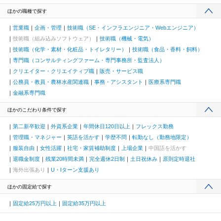
ほかの職種で探す
営業職
企画・管理
技術職（SE・インフラエンジニア・Webエンジニア）
技術職（組み込みソフトウェア）
技術職（機械・電気）
技術職（化学・素材・化粧品・トイレタリー）
技術職（食品・香料・飼料）
専門職（コンサルティングファーム・専門事務所・監査法人）
クリエイター・クリエイティブ職
販売・サービス職
公務員・教員・農林水産関連職
事務・アシスタント
医療系専門職
金融系専門職
ほかのこだわり条件で探す
第二新卒歓迎
外資系企業
年間休日120日以上
フレックス勤務
管理職・マネジャー
英語を活かす
学歴不問
転勤なし（勤務地限定）
服装自由
女性活躍
社宅・家賃補助制度
上場企業
中国語を活かす
退職金制度
残業20時間未満
完全週休2日制
土日祝休み
原則定時退社
海外出張あり
U・Iターン支援あり
ほかの固定給で探す
固定給25万円以上
固定給35万円以上