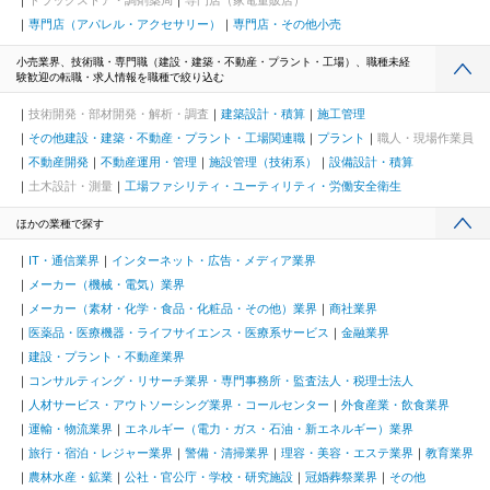
専門店（アパレル・アクセサリー）
専門店・その他小売
小売業界、技術職・専門職（建設・建築・不動産・プラント・工場）、職種未経
験歓迎の転職・求人情報を職種で絞り込む
技術開発・部材開発・解析・調査
建築設計・積算
施工管理
その他建設・建築・不動産・プラント・工場関連職
プラント
職人・現場作業員
不動産開発
不動産運用・管理
施設管理（技術系）
設備設計・積算
土木設計・測量
工場ファシリティ・ユーティリティ・労働安全衛生
ほかの業種で探す
IT・通信業界
インターネット・広告・メディア業界
メーカー（機械・電気）業界
メーカー（素材・化学・食品・化粧品・その他）業界
商社業界
医薬品・医療機器・ライフサイエンス・医療系サービス
金融業界
建設・プラント・不動産業界
コンサルティング・リサーチ業界・専門事務所・監査法人・税理士法人
人材サービス・アウトソーシング業界・コールセンター
外食産業・飲食業界
運輸・物流業界
エネルギー（電力・ガス・石油・新エネルギー）業界
旅行・宿泊・レジャー業界
警備・清掃業界
理容・美容・エステ業界
教育業界
農林水産・鉱業
公社・官公庁・学校・研究施設
冠婚葬祭業界
その他