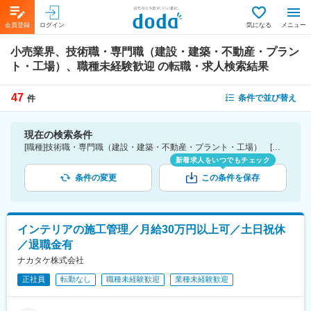
会員登録
ログイン
気になる
メニュー
小売業界、技術職・専門職（建設・建築・不動産・プラン
ト・工場）、職種未経験歓迎
の転職・求人検索結果
47
条件で並び替え
件
現在の検索条件
[職種]技術職・専門職（建設・建築・不動産・プラント・工場） [業種]小売業界 [こだわり条件ピックアップ]職種未経験歓迎 [詳細条件](募集・採用情報)職種未経験歓迎
新着求人をいつでもチェック
条件の変更
この条件を保存
インテリアの施工管理／月給30万円以上可／土日祝休
／退職金有
ナカタケ株式会社
正社員
転勤なし
職種未経験歓迎
業種未経験歓迎