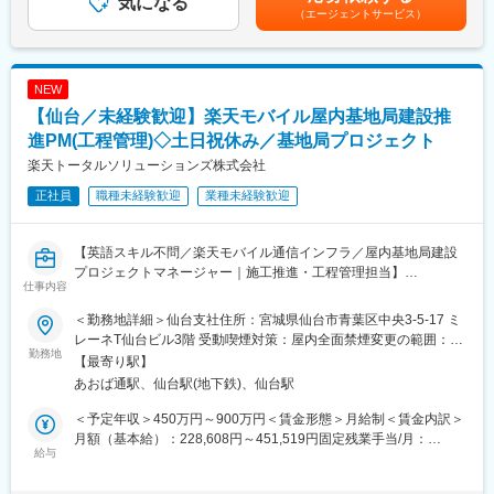
気になる
■当社について
で決定します。■昇給…年2回 (1月・7月)■賞与…年2回 (6月・12
（エージェントサービス）
基地局設置プロセスで発生する多岐にわたる課題に対して、他事
楽天グループ100％出資の企業として2023年に設立されました。
月)賃金はあくまでも目安の金額であり、選考を通じて上下する可
業者・社内関連部署・エンジニア・自治体など、多様なステーク
戦略立案から業務実行、運営支援、DX推進までをワンストップで
能性があります。月給(月額)は固定手当を含めた表記です。
ホルダーと協業し、迅速に解決策を立案・実行いただきます
提供しており、楽天グループが培ってきたノウハウと全国規模の
ネットワークを活用しながら、高品質かつスピーディなソリュー
NEW
■このポジションの魅力
ションを実現しています。
【仙台／未経験歓迎】楽天モバイル屋内基地局建設推
1. 日本の通信インフラ整備を担う社会貢献性
基地局建設は通信サービスの品質を支える重要な仕事です。多く
進PM(工程管理)◇土日祝休み／基地局プロジェクト
変更の範囲：会社の定める業務
の人が利用する商業施設やオフィスビルにおいて、より快適な通
楽天トータルソリューションズ株式会社
信環境の実現に貢献できます。
正社員
職種未経験歓迎
業種未経験歓迎
2. 建設・設備領域の経験を活かせる
通信業界未経験でも、施工管理や設備工事、工程管理などの経験
を活かして活躍可能です。建設プロジェクト推進スキルを通信イ
【英語スキル不問／楽天モバイル通信インフラ／屋内基地局建設
ンフラ領域で発揮できます。
プロジェクトマネージャー｜施工推進・工程管理担当】
3. 大規模プロジェクトに携われる
仕事内容
楽天モバイルの通信エリア拡大を支える屋内基地局建設プロジェ
楽天モバイルの全国規模のネットワーク拡大に関与できるため、
クトにおいて、プロジェクトの立ち上げから電波発射までの工程
社会的インパクトの大きなプロジェクト経験を積むことができま
＜勤務地詳細＞仙台支社住所：宮城県仙台市青葉区中央3-5-17 ミ
推進を担当していただきます。
す。
レーネT仙台ビル3階 受動喫煙対策：屋内全面禁煙変更の範囲：会
商業施設やオフィスビル、ホテルなど、多くの人が利用する施設
勤務地
4. 通信インフラの専門性を習得
社の定める事業所
【最寄り駅】
内の通信環境整備を目的に、工事会社や施設関係者、社内各部門
基地局建設や通信設備に関する知識を実務を通じて身につけられ
あおば通駅、仙台駅(地下鉄)、仙台駅
と連携しながらプロジェクトを推進します。
るため、将来的なキャリアの幅を広げることができます。
＜予定年収＞450万円～900万円＜賃金形態＞月給制＜賃金内訳＞
■具体的には
■組織構成
月額（基本給）：228,608円～451,519円固定残業手当/月：
◆元請会社との連携・管理
給与
所属：RTS基地局設置統括部 Indoor推進2課
72,392円～133,481円（固定残業時間40時間0分/月）超過した時
工事会社と密接に連携し、プロジェクトのマイルストーン策定・
社員：9名
間外労働の残業手当は追加支給＜月給＞301,000円～585,000円
進捗および品質管理に取り組んでいただきます。