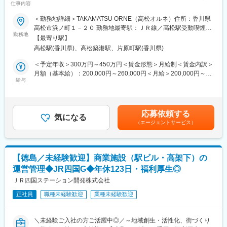
リノベーション事業部では内装工事まで手掛けることになりま
仕事内容
等のメリットをお客様に届けられます。その結果急成長を遂げ、
り】
す。同社にはコーヒーやマットの事業でこれまで築き上げてきた
2028年の上場を予定するまでに成長している業界トップクラスの
＜勤務地詳細＞TAKAMATSU ORNE（高松オルネ）住所：香川県
確かな顧客基盤があり、現在は全国の拠点の所長が案件を獲得し
企業です。
■業務内容：
高松市浜ノ町１－２０ 勤務地最寄駅：ＪＲ線／高松駅受動喫煙対
て、各地の協力会社へ委託している状況です。（出張は発生した
ＪＲ四国グループの一員として、香川エリアにあるショッピング
勤務地
策：屋内全面禁煙変更の範囲：会社の定める事業所
としても数年に1回程度です）
【最寄り駅】
変更の範囲：会社の定める業務
センターや高架下商業施設の運営・開発を担い、地域に愛される
高松駅(香川県)、高松築港駅、片原町駅(香川県)
魅力的な商業空間をつくる仕事です。日々の運営から新たな価値
■リノベーション事業概要：
づくりまで、幅広い業務を通じて施設の魅力向上に関わります。
＜予定年収＞300万円～450万円＜賃金形態＞月給制＜賃金内訳＞
事業部では下記4つの事業を展開していきます
＜具体的な業務＞
月額（基本給）：200,000円～260,000円＜月給＞200,000円～
(1)オフィス内装工事：原状回復工事、移転入居内装工事、レイア
（1）商業施設（駅ビル・高架下）の運営・管理
給与
260,000円＜昇給有無＞有＜残業手当＞有＜給与補足＞※予定年収
ウト変更工事
◇テナントコミュニケーション
は年齢・経験・能力等を考慮の上決定します■昇給：年1回（4
(2)住宅リフォーム・リノベーション：住宅内装工事、外壁工事、
テナントの皆さまと日々やり取りし、店舗の状況や課題をヒアリ
月）■賞与：年2回（7月、12月）※昨年度実績計2.6ヶ月分賃金は
屋根修理、家具修理・給湯設備交換、耐震・バリアフリー・省エ
ング。そのうえで、改善アイデアを一緒に考え、実行まで支援し
あくまでも目安の金額であり、選考を通じて上下する可能性があ
ネ工事、防犯工事
応募依頼する
ます。店舗の魅力を引き出し、施設全体を盛り上げていく仕事で
気になる
ります。月給(月額)は固定手当を含めた表記です。
(3)店舗内外装工事：新規開業工事、リニューアル工事、厨房設備
（エージェントサービス）
す。
工事
◇販売促進・地域連携
(4)水まわりの緊急メンテナンス：水道衛生設備工事、給水設備工
イベントの企画やSNSでの情報発信を通じて、「行ってみたい」
事、排水設備工事
と思ってもらうきっかけをつくります。地域の企業や団体とも連
【徳島／未経験歓迎】商業施設（駅ビル・高架下）の
携しながら、来館者を増やすための施策を考え、実行します。自
■同社の強み：
運営管理◆JR四国G◆年休123日・福利厚生◎
分のアイデアの反応が数字に表れるため、成果が実感しやすいの
(1)安定的な基盤をもとに新規事業のリーダー候補としてご活躍を
が特徴です。
ＪＲ四国ステーション開発株式会社
期待されるポジションです。オフィスコーヒーサービス全国シェ
◇CS・ES向上
ア53.7％と業界トップシェアを誇るネットワークを活かして生ま
正社員
職種未経験歓迎
業種未経験歓迎
お客様からの意見をもとに、「もっと快適に過ごせる施設」にす
れた新規事業です。
るための改善を行います。また、店舗スタッフが働きやすくなる
(2)年間休日120日、土日祝日休みです。20時でパソコンがシャッ
ような環境づくりや接客力向上のサポートも行います。利用する
トダウンされるため、それ以上の残業が発生することはありませ
＼未経験ご入社の方ご活躍中◎／～地域創生・活性化、街づくり
お客様と働く人、どちらにも喜ばれる施設づくりを目指します。