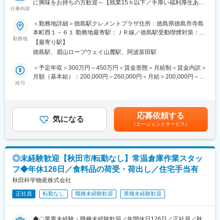
ん。安定した就業環境で働くことができます
に興味をお持ちの方歓迎～【残業15ｈ以下／手厚い福利厚生あ
仕事内容
り】
（2）商業施設の開発
変更の範囲：会社の定める業務
＜勤務地詳細＞徳島駅クレメントプラザ住所：徳島県徳島市寺島
◇リーシング／設備管理
■業務内容：
本町西１－６１ 勤務地最寄駅：ＪＲ線／徳島駅受動喫煙対策：屋
お客様ニーズに合った店舗の誘致や出店準備を支援し、テナント
ＪＲ四国グループの一員として、香川エリアにあるショッピング
勤務地
内全面禁煙変更の範囲：会社の定める事業所
の入替やリニューアルにも関わります。商圏や利用動向を踏まえ
【最寄り駅】
センターや高架下商業施設の運営・開発を担い、地域に愛される
た判断が求められ、施設づくりや地域の賑わい創出に直接貢献で
徳島駅、眉山ロープウェイ山麓駅、阿波富田駅
魅力的な商業空間をつくる仕事です。日々の運営から新たな価値
きる仕事です。
づくりまで、幅広い業務を通じて施設の魅力向上に関わります。
＜予定年収＞300万円～450万円＜賃金形態＞月給制＜賃金内訳＞
＜具体的な業務＞
月額（基本給）：200,000円～260,000円＜月給＞200,000円～
■組織構成：
（1）商業施設（駅ビル・高架下）の運営・管理
給与
260,000円＜昇給有無＞有＜残業手当＞有＜給与補足＞※予定年収
20～50代まで約10名が在籍しており、20・30代を中心に活躍し
◇テナントコミュニケーション
は年齢・経験・能力等を考慮の上決定します■昇給：年1回（4
ています。
テナントの皆さまと日々やり取りし、店舗の状況や課題をヒアリ
月）■賞与：年2回（7月、12月）※昨年度実績計2.6ヶ月分賃金は
ング。そのうえで、改善アイデアを一緒に考え、実行まで支援し
あくまでも目安の金額であり、選考を通じて上下する可能性があ
■入社後について：
応募依頼する
ます。店舗の魅力を引き出し、施設全体を盛り上げていく仕事で
気になる
ります。月給(月額)は固定手当を含めた表記です。
入社後はまず基礎業務からスタートし、ご経験に応じて担当領域
（エージェントサービス）
す。
を広げていただきます。未経験の方も先輩社員のサポートのも
◇販売促進・地域連携
と、専門知識やノウハウを身につけられる環境です。
イベントの企画やSNSでの情報発信を通じて、「行ってみたい」
と思ってもらうきっかけをつくります。地域の企業や団体とも連
■当社について
◎未経験歓迎【秋田市/転勤なし】常温倉庫作業スタッ
携しながら、来館者を増やすための施策を考え、実行します。自
当社はJR四国100％出資のグループ会社として、商業施設や飲食
フ◆年休126日／食料品の荷受・荷出し／住宅手当有
分のアイデアの反応が数字に表れるため、成果が実感しやすいの
施設の運営をはじめ、ベーカリー事業、駅弁事業、駐車場事業、
が特徴です。
秋田科学物産株式会社
損害保険事業など幅広い事業を展開しています。今後も地域に根
◇CS・ES向上
差した街づくりと、安心・満足・笑顔を届けるサービスの提供に
正社員
転勤なし
職種未経験歓迎
業種未経験歓迎
お客様からの意見をもとに、「もっと快適に過ごせる施設」にす
取り組んでいます。
るための改善を行います。また、店舗スタッフが働きやすくなる
ような環境づくりや接客力向上のサポートも行います。利用する
変更の範囲：会社の定める業務
◆◇業界未経験・職種未経験歓迎／年間休日126日／正社員／秋