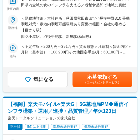
お客様と働く人、どちらにも喜ばれる施設づくりを目指します。
田県内全域の食のインフラを支える／老舗食品卸で地域に貢献／
仕事内容
安定した就業環境◆◇
（2）商業施設の開発
＜勤務地詳細＞本社住所：秋田県秋田市四ツ小屋字中野310 受動
◇リーシング／設備管理
■業務概要
喫煙対策：敷地内喫煙可能場所あり変更の範囲：会社の定める事
お客様ニーズに合った店舗の誘致や出店準備を支援し、テナント
当社本社の常温倉庫にて、倉庫作業スタッフとして荷受・荷出・
勤務地
業所
の入替やリニューアルにも関わります。商圏や利用動向を踏まえ
【最寄り駅】
収納などの物流業務全般を担っていただきます。
た判断が求められ、施設づくりや地域の賑わい創出に直接貢献で
四ツ小屋駅、羽後牛島駅、新屋駅(秋田県)
主に秋田県内の学校・病院・福祉施設等へ提供する食料品の入出
きる仕事です。
庫業務を中心に、物流の要として地域の食を支える重要なポジシ
＜予定年収＞260万円～391万円＜賃金形態＞月給制＜賃金内訳＞
ョンです。
月額（基本給）：108,900円その他固定手当/月：60,100円～
■組織構成：
日々の業務を通じて、地域社会の安心・安全な食の提供に貢献い
給与
93,500円＜月給＞169,000円～202,400円＜昇給有無＞有＜残業手
20～40代まで約10名が在籍しており、30・40代を中心に活躍し
ただきます。
当＞有＜給与補足＞※スキルや経験によって決定致します。年間賞
ています。
※未経験の方でも応募歓迎です！
与あり（2025年実績：0～80万円）、昇給あり（1月あたり1万円
～1万5千円、前年度実績）賃金はあくまでも目安の金額であり、
■入社後について：
応募依頼する
■業務詳細
気になる
選考を通じて上下する可能性があります。月給(月額)は固定手当を
入社後はまず基礎業務からスタートし、ご経験に応じて担当領域
（エージェントサービス）
具体的には、発送業者から届いた常温食料品等の荷受け、検品・
含めた表記です。
を広げていただきます。未経験の方も先輩社員のサポートのも
倉庫への適切な収納作業、配送スタッフへの荷出し準備と積み込
と、専門知識やノウハウを身につけられる環境です。
み補助、在庫管理や棚卸作業、倉庫内の整理・清掃などを行いま
す。
■当社について
【福岡】楽天モバイル×楽天G｜5G基地局PM◆通信イ
納品先は学校・病院・福祉施設など多岐に渡り、正確かつ効率的
当社はJR四国100％出資のグループ会社として、商業施設や飲食
ンフラ構築・運用／進捗・品質管理／年休123日
な作業が求められます。
施設の運営をはじめ、ベーカリー事業、駅弁事業、駐車場事業、
業務には普通自動車運転免許（AT限定不可）が必須となります。
楽天トータルソリューションズ株式会社
損害保険事業など幅広い事業を展開しています。今後も地域に根
差した街づくりと、安心・満足・笑顔を届けるサービスの提供に
正社員
5名以上採用
職種未経験歓迎
業種未経験歓迎
■扱うサービス
取り組んでいます。
業務用食料品、乾物、調味料、冷凍食品など、幅広い食材を扱
い、秋田県全域の顧客へ迅速かつ安全にお届けしています。