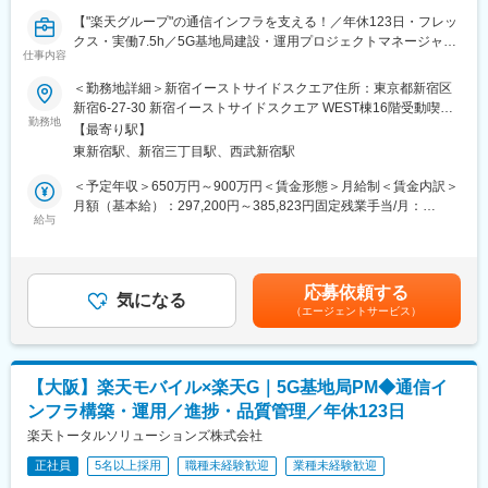
て秋田の食文化を支えています。
■このポジションの魅力：
コミュニケーション重視の明るい社風も魅力です。
【"楽天グループ"の通信インフラを支える！／年休123日・フレッ
◇最先端技術に携われる：5G・次世代インフラ構築など、国内で
クス・実働7.5h／5G基地局建設・運用プロジェクトマネージャー
も希少な大規模プロジェクトを経験可能
仕事内容
変更の範囲：会社の定める業務
（オープンポジション）】
◇社会貢献性の高い仕事：生活・ビジネス・災害対策など、全国
楽天モバイルは楽天グループの新規事業として通信業界に参入
＜勤務地詳細＞新宿イーストサイドスクエア住所：東京都新宿区
の「つながる」を支える重要インフラに貢献
し、2025年12月時点で契約数1000万回線を突破。革新的な通信
新宿6-27-30 新宿イーストサイドスクエア WEST棟16階受動喫煙
◇キャリアアップ環境：急成長フェーズの楽天モバイルを支える
サービスを適正価格で提供し、日本の通信インフラに変革をもた
勤務地
対策：屋内喫煙可能場所あり変更の範囲：会社の定める事業所
中核部署で、PMとしてスキル強化が可能
【最寄り駅】
らしています。
◇柔軟な働き方：年休123日、フレックス制度、実働7.5時間でワ
東新宿駅、新宿三丁目駅、西武新宿駅
その成長を支えるのが、楽天トータルソリューションズ（RTS）
ークライフバランスも両立
の基地局事業部。「基地局を建てる」だけでなく、未来の通信体
＜予定年収＞650万円～900万円＜賃金形態＞月給制＜賃金内訳＞
験をデザインし社会へ貢献することをミッションとしています。
月額（基本給）：297,200円～385,823円固定残業手当/月：
■採用背景：
給与
94,800円～122,177円（固定残業時間40時間0分/月）超過した時
全国規模での通信カバレッジ拡大とネットワーク品質向上を加速
■業務概要：
間外労働の残業手当は追加支給＜月給＞392,000円～508,000円
する中、基地局の建設・維持管理は不可欠です。都市部から地方
楽天モバイルの基地局事業におけるプロジェクトマネジメントを
（一律手当を含む）＜昇給有無＞有＜残業手当＞有＜給与補足＞※
まで、安定した通信を届けるために、仲間を募集しています。
担当し、日本全国の通信インフラ構築を推進いただきます。
想定年収は目安であり、ご経験・スキルに応じて上下する可能性
応募依頼する
気になる
があります。賃金はあくまでも目安の金額であり、選考を通じて
■当社について：
（エージェントサービス）
■具体的には：
上下する可能性があります。月給(月額)は固定手当を含めた表記で
当社は2023年2月に設立された楽天グループ100％出資の新会社
・基地局設置に関する進捗管理（屋外／屋内／地下鉄など）
す。
で、グループ内外の事業に対し、戦略立案から業務実行、運営、
・全国の施工会社への指示出し・品質管理・スケジュール管理
DX支援までを一手に担う、シェアードサービス＆コンサルティン
・他キャリア、社内各部門、海外エンジニアとの調整
グ企業です。
【大阪】楽天モバイル×楽天G｜5G基地局PM◆通信イ
・プロジェクト課題の早期発見・解決、プロセス改善
楽天モバイルをはじめとした複数の事業を最前線で支えていま
ンフラ構築・運用／進捗・品質管理／年休123日
・関連ドキュメントのレビュー、品質向上に向けた業務改善
す。
・稼働中基地局の運用・保守サポート
楽天トータルソリューションズ株式会社
※ご経験・スキルに応じて最適なプロジェクトへアサインします。
変更の範囲：会社の定める業務
正社員
5名以上採用
職種未経験歓迎
業種未経験歓迎