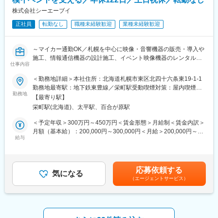
・出店開発日程のマネジメント
株式会社シーエーブイ
（不動産オーナー、デベロッパー、施工会社、社内関連部門等の
事業関係者間での調整業務）
正社員
転勤なし
職種未経験歓迎
業種未経験歓迎
※採用後は、立地開発に関わる業務及び関連付随業務を主にになっ
ていただく予定です。
～マイカー通勤OK／札幌を中心に映像・音響機器の販売・導入や
施工、情報通信機器の設計施工、イベント映像機器のレンタル事
■組織構成
仕事内容
業を展開／ワークライフバランス◎／転勤なし～
部長やマネージャー（首都圏・近畿）を含めて6名の組織です。
40～50代が多く活躍しています。
＜勤務地詳細＞本社住所：北海道札幌市東区北四十六条東19-1-1
■仕事内容：
勤務地最寄駅：地下鉄東豊線／栄町駅受動喫煙対策：屋内喫煙可
主に大学などの教育機関や官公庁に、プロジェクターなど様々な
■働き方にいて
勤務地
能場所あり変更の範囲：会社の定める事業所
【最寄り駅】
メーカーの製品を組み合わせた独自のAVシステムの販売導入・施
月単位の変形労働時間制です。（1日の最低実働時間：8時間）休
栄町駅(北海道)、太平駅、百合が原駅
工・アフターフォロー事業を展開する当社にて、施工管理業務を
みはシフト制ですが、基本的には土日祝休です。残業は月10～20
お任せします。
時間程度です。
＜予定年収＞300万円～450万円＜賃金形態＞月給制＜賃金内訳＞
月額（基本給）：200,000円～300,000円＜月給＞200,000円～
■具体的な業務内容：
変更の範囲：会社の定める業務
給与
300,000円＜昇給有無＞有＜残業手当＞有賃金はあくまでも目安
お客様へAVシステム（映像・音響機器）を導入する際の電気通信
の金額であり、選考を通じて上下する可能性があります。月給(月
工事の施工管理業務をお任せします。
額)は固定手当を含めた表記です。
応募依頼する
■当社の魅力：
気になる
（エージェントサービス）
◎当社では資格取得支援制度をご用意しています。業務に関連す
る資格を取得することで、専門性を高めることができます。
◎年に一度の評価面談を設けており、成果やプロセスなどを総合
的に評価します。
◎オンライン会議などの普及に伴い、学校や官公庁・企業様でも