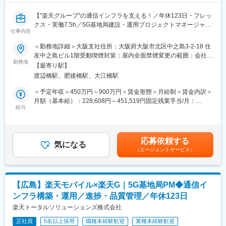
■このポジションの魅力：
◇最先端技術に携われる：5G・次世代インフラ構築など、国内で
【"楽天グループ"の通信インフラを支える！／年休123日・フレッ
も希少な大規模プロジェクトを経験可能
クス・実働7.5h／5G基地局建設・運用プロジェクトマネージャー
◇社会貢献性の高い仕事：生活・ビジネス・災害対策など、全国
仕事内容
（オープンポジション）】
の「つながる」を支える重要インフラに貢献
楽天モバイルは楽天グループの新規事業として通信業界に参入
＜勤務地詳細＞大阪支社住所：大阪府大阪市北区中之島3-2-18 住
◇キャリアアップ環境：急成長フェーズの楽天モバイルを支える
し、2025年12月時点で契約数1000万回線を突破。革新的な通信
友中之島ビル1階受動喫煙対策：屋内全面禁煙変更の範囲：会社の
中核部署で、PMとしてスキル強化が可能
サービスを適正価格で提供し、日本の通信インフラに変革をもた
勤務地
定める事業所
◇柔軟な働き方：年休123日、フレックス制度、実働7.5時間でワ
【最寄り駅】
らしています。
ークライフバランスも両立
渡辺橋駅、肥後橋駅、大江橋駅
その成長を支えるのが、楽天トータルソリューションズの基地局
事業部。「基地局を建てる」だけでなく、未来の通信体験をデザ
＜予定年収＞450万円～900万円＜賃金形態＞月給制＜賃金内訳＞
■採用背景：
インし社会へ貢献することをミッションとしています。
月額（基本給）：228,608円～451,519円固定残業手当/月：
全国規模での通信カバレッジ拡大とネットワーク品質向上を加速
給与
72,392円～133,481円（固定残業時間40時間0分/月）超過した時
する中、基地局の建設・維持管理は不可欠です。都市部から地方
■業務概要：
間外労働の残業手当は追加支給＜月給＞301,000円～585,000円
まで、安定した通信を届けるために、仲間を募集しています。
楽天モバイルの基地局事業におけるプロジェクトマネジメントを
（一律手当を含む）＜昇給有無＞有＜残業手当＞有＜給与補足＞※
担当し、日本全国の通信インフラ構築を推進いただきます。
想定年収は目安であり、経験者に関しては現職給与等も考慮の上
■当社について：
応募依頼する
気になる
で決定します。■昇給…年2回 (1月・7月)■賞与…年2回 (6月・12
当社は2023年2月に設立された楽天グループ100％出資の新会社
（エージェントサービス）
■具体的には：
月)賃金はあくまでも目安の金額であり、選考を通じて上下する可
で、グループ内外の事業に対し、戦略立案から業務実行、運営、
・基地局設置に関する進捗管理（屋外・屋内・地下鉄など）
能性があります。月給(月額)は固定手当を含めた表記です。
DX支援までを一手に担う、シェアードサービス＆コンサルティン
・全国の工事会社との連携・指示出し・進捗管理
グ企業です。
・他キャリア・社内・海外エンジニアとの調整
楽天モバイルをはじめとした複数の事業を最前線で支えていま
【広島】楽天モバイル×楽天G｜5G基地局PM◆通信イ
・課題の早期発見・解決、プロジェクトの品質向上
す。
ンフラ構築・運用／進捗・品質管理／年休123日
・ドキュメント精査・プロセス改善
・稼働中基地局の運用・保守サポート
楽天トータルソリューションズ株式会社
変更の範囲：会社の定める業務
※入社後はスキル・経験に合わせて最適なプロジェクトへアサイン
正社員
5名以上採用
職種未経験歓迎
業種未経験歓迎
されます。