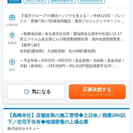
正社員
5名以上採用
職種未経験歓迎
業種未経験歓迎
※入社後はスキル・経験に合わせて最適なプロジェクトへアサイン
されます。
【"楽天グループ"の通信インフラを支える！／年休123日・フレッ
■このポジションの魅力：
クス・実働7.5h／5G基地局建設・運用プロジェクトマネージャー
◇最先端技術に携われる：5G・次世代インフラ構築など、国内で
仕事内容
（オープンポジション）】
も希少な大規模プロジェクトを経験可能
楽天モバイルは楽天グループの新規事業として通信業界に参入
＜勤務地詳細＞名古屋支社住所：愛知県名古屋市中区栄1-12-17
◇社会貢献性の高い仕事：生活・ビジネス・災害対策など、全国
し、2025年12月時点で契約数1000万回線を突破。革新的な通信
富士フイルム名古屋ビル13階受動喫煙対策：屋内全面禁煙変更の
の「つながる」を支える重要インフラに貢献
サービスを適正価格で提供し、日本の通信インフラに変革をもた
勤務地
範囲：会社の定める事業所
◇キャリアアップ環境：急成長フェーズの楽天モバイルを支える
【最寄り駅】
らしています。
中核部署で、PMとしてスキル強化が可能
伏見駅(愛知県)、大須観音駅、丸の内駅(愛知県)
その成長を支えるのが、楽天トータルソリューションズの基地局
◇柔軟な働き方：年休123日、フレックス制度、実働7.5時間でワ
事業部。「基地局を建てる」だけでなく、未来の通信体験をデザ
＜予定年収＞450万円～900万円＜賃金形態＞月給制＜賃金内訳＞
ークライフバランスも両立
インし社会へ貢献することをミッションとしています。
月額（基本給）：228,608円～451,519円固定残業手当/月：
給与
72,392円～133,481円（固定残業時間40時間0分/月）超過した時
■採用背景：
■業務概要：
間外労働の残業手当は追加支給＜月給＞301,000円～585,000円
全国規模での通信カバレッジ拡大とネットワーク品質向上を加速
楽天モバイルの基地局事業におけるプロジェクトマネジメントを
（一律手当を含む）＜昇給有無＞有＜残業手当＞有＜給与補足＞※
する中、基地局の建設・維持管理は不可欠です。都市部から地方
担当し、日本全国の通信インフラ構築を推進いただきます。
想定年収は目安であり、経験者に関しては現職給与等も考慮の上
まで、安定した通信を届けるために、仲間を募集しています。
応募依頼する
気になる
で決定します。■昇給…年2回 (1月・7月)■賞与…年2回 (6月・12
（エージェントサービス）
■具体的には：
月)賃金はあくまでも目安の金額であり、選考を通じて上下する可
■当社について：
・基地局設置に関する進捗管理（屋外・屋内・地下鉄など）
能性があります。月給(月額)は固定手当を含めた表記です。
当社は2023年2月に設立された楽天グループ100％出資の新会社
・全国の工事会社との連携・指示出し・進捗管理
で、グループ内外の事業に対し、戦略立案から業務実行、運営、
・他キャリア・社内・海外エンジニアとの調整
DX支援までを一手に担う、シェアードサービス＆コンサルティン
【高崎本社】店舗改装の施工管理◆土日休／残業20H以
・課題の早期発見・解決、プロジェクトの品質向上
グ企業です。
下／住宅手当有◆地域密着の上場企業
・ドキュメント精査・プロセス改善
楽天モバイルをはじめとした複数の事業を最前線で支えていま
・稼働中基地局の運用・保守サポート
株式会社セキチュー
す。