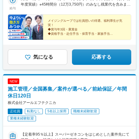
丘駅(大阪府)、箕面萱野駅、鶴見緑地駅、今宮戎駅、なかもず駅、
東海、北陸、関西、中国、四国、九州の各プロジェクト先での勤
年度実績）※45時間分（12万3,750円）のみなし残業代を含みま
駅、稲穂駅、真駒内駅、熊ケ根駅、福田町駅、荒井駅(宮城県)、陸
給与
萩原天神駅、和泉中央駅、長滝駅、宮前駅、六十谷駅、滝野駅、
務となります。【東海】愛知、岐阜、三重【北陸】石川、富山、
す。超過分は別途支給します。※上記金額には一律支給の職務手当
前白沢駅、陸前落合駅、西大宮駅、東宮原駅、大宮駅(埼玉県)、大
尾上の松駅、西宮北口駅、神戸駅(兵庫県)、飾磨駅、京口駅、伊丹
福井【関西】大阪、兵庫、滋賀、京都、奈良、和歌山【中国】広
が含まれています。※経験・能力などを考慮し、決定します。＜年
和田駅(埼玉県)、与野本町駅、南与野駅、北浦和駅、南浦和駅、東
駅(阪急線)、福山駅、東尾道駅、不動院前駅、広電本社前駅、西条
島、鳥取、岡山、島根、山口【四国】香川、徳島、愛媛、高知
収例＞670万円／35歳・入社2年目760万円／45歳・入社5年目
メイジングループでは社員想いの待遇、福利厚生が充
浦和駅、岩槻駅、蘇我駅、実籾駅、スポーツセンター駅、千城台
実！
駅(広島県)、東津山駅、鳥取駅、東山公園駅(鳥取県)、松江駅、高
【九州】福岡、大分、佐賀、熊本、宮崎、長崎、鹿児島■交通アク
820万円／51歳・入社8年目
駅、誉田駅、検見川浜駅、鶴見小野駅、三ツ沢下町駅、戸部駅、
◆賞与年3回・褒賞金
浜駅(島根県)、文化の森駅、教会前駅、伏石駅、宇多津駅、伊予和
セスプロジェクト先によって異なります。プロジェクト先によ
山手駅、井土ケ谷駅、上永谷駅、和田町駅、鶴ケ峰駅、屏風浦
◆資格手当・赴任手当・保育手当・家族手当
気駅、古泉駅、新居浜駅、岩国駅、下松駅(山口県)、徳山駅、山口
り、車通勤OK。
◆年間休日125日／完全週休2日制／土日祝休み
駅、金沢文庫駅、新羽駅、十日市場駅(神奈川県)、青葉台駅、セン
駅(山口県)、居能駅、新下関駅、本城駅、西小倉駅、室見駅、香椎
◆資格取得支援制度
ター南駅、戸塚駅、本郷台駅、立場駅、瀬谷駅、川崎大師駅、鹿
◆三大疾病保険加入あり
宮前駅、茶山駅(福岡県)、大野城駅、久留米駅、五郎丸駅、福間
島田駅、武蔵小杉駅、武蔵溝ノ口駅、鷺沼駅、生田駅(神奈川県)、
◆インフルエンザ予防接種助成金
駅、牧駅(大分県)、西大分駅、南大分駅、西熊本駅、北熊本駅、荒
柿生駅、相模湖駅、上溝駅、下溝駅、豊栄駅、新潟駅、白山駅(新
気になる
応募する
尾駅(熊本県)、原水駅、新八代駅、佐賀駅、鍋島駅、日宇駅、高田
潟県)、亀田駅、新津駅、矢代田駅、内野駅、巻駅、井川駅、安倍
駅(長崎県)、宮崎神宮駅、隼人駅、鴨池駅、隈之城駅、新越谷駅、
川駅、由比駅、曳馬駅、さぎの宮駅、寸座駅、浜松駅、岡地駅、
船橋駅、下総中山駅、市場前駅、上井草駅、亀戸駅、高松駅(東京
遠州小林駅、相月駅、本山駅(愛知県)、車道駅、黒川駅(愛知県)、
都)、青井駅、大久保駅(東京都)、新百合ケ丘駅、平沼橋駅、川崎
浄心駅、中村公園駅、矢場町駅、いりなか駅、瑞穂区役所駅、日
NEW
新町駅、海老名駅(相模線)、岩村田駅、亀島駅、熱田神宮西駅、可
比野駅(名古屋市営)、伏屋駅、稲永駅、笠寺駅、大森・金城学院前
児駅、泊駅(三重県)、六地蔵駅(京都市営)、八木西口駅、富田駅(大
施工管理／全国募集／案件が選べる／前給保証／年間
駅、左京山駅、上社駅、植田駅(名古屋市営)、貴船口駅、今出川
阪府)、恵美須町駅、中百舌鳥駅、阪神国道駅、ハーバーランド
駅、鞍馬駅、二条駅、清水五条駅、五条駅(京都市営)、上鳥羽口
休日120日
駅、牛田駅(広島県)、岡田駅(愛媛県)、小倉駅(福岡県)、西鉄香椎
駅、日吉駅(京都府)、桃山駅、東野駅(京都府)、洛西口駅、都島
株式会社アールエフテクニカ
駅、坪井川公園駅、京成船橋駅、豊洲駅、泉体育館駅、東新宿
駅、野田阪神駅、桜島駅、阿波座駅、朝潮橋駅、津守駅、大阪上
駅、戸部駅、西高蔵駅、六地蔵駅(奈良線)、畝傍駅、大国町駅、白
正社員
転勤なし
5名以上採用
職種未経験歓迎
本町駅、芦原橋駅、福駅、だいどう豊里駅、今里駅(地下鉄)、桃谷
鷺駅、高速神戸駅、西鉄千早駅、打越駅
駅、千林大宮駅、鴫野駅、東天下茶屋駅、沢ノ町駅、西天下茶屋
業種未経験歓迎
駅、三国駅(大阪府)、横堤駅、住ノ江駅、喜連瓜破駅、大阪梅田駅
(阪急線)、駒川中野駅、堺駅、深井駅、萩原天神駅、石津川駅、
栂・美木多駅、新金岡駅、北野田駅、岡本駅(兵庫県)、星の駅、湊
【定着率95％以上】スーパーゼネコンをはじめとした案件先にて