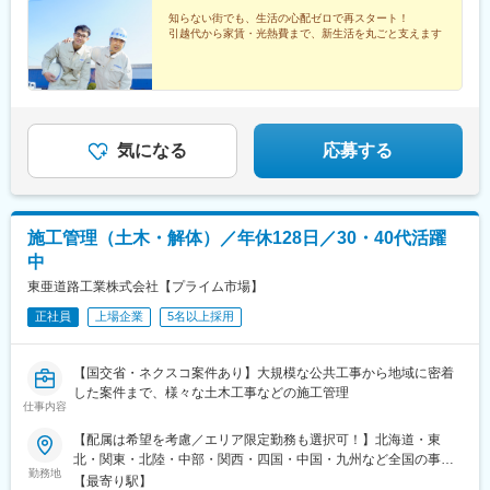
を楽しんだりと、出張を満喫しております！※受動喫煙対策：あり
歳■月収30万円（各種手当含む）／未経験入社10年目／39歳■月収
40万円（各種手当含む）／未経験入社20年目／42歳＼住居費0円
知らない街でも、生活の心配ゼロで再スタート！
引越代から家賃・光熱費まで、新生活を丸ごと支えます
の出張スタイル／会社負担で家具・家電付きマンションに住める
ので、固定費はほぼゼロ。食費などの実費だけでOKだから、お給
料を趣味や貯金に回しやすい環境です。
気になる
応募する
施工管理（土木・解体）／年休128日／30・40代活躍
中
東亜道路工業株式会社【プライム市場】
正社員
上場企業
5名以上採用
【国交省・ネクスコ案件あり】大規模な公共工事から地域に密着
した案件まで、様々な土木工事などの施工管理
仕事内容
【配属は希望を考慮／エリア限定勤務も選択可！】北海道・東
北・関東・北陸・中部・関西・四国・中国・九州など全国の事業
勤務地
所★解体工事施工管理の採用は東京支店のみとなります(転勤な
【最寄り駅】