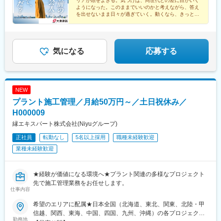
リアが頭をよぎる。気づけば、同世代との差に目がいく
県)、上総村上駅、八千代緑が丘駅、東松戸駅、西船橋駅、三鷹
ようになった。このままでいいのかと考えながら、答え
駅、恋ケ窪駅、武蔵砂川駅、甲州街道駅、河辺駅、北八王子駅、
を出せないまま日々が過ぎていく。動くなら、きっと今
だ。
町田駅、相模原駅、百合ケ丘駅、津田山駅、東門前駅、仲町台
駅、あざみ野駅、阪東橋駅、県立大学駅、鶴間駅、富士見町駅(神
奈川県)、六会日大前駅、社家駅、宮山駅、富水駅、常永駅、御殿
場駅、三島広小路駅、富士根駅、清水駅(静岡県)、東静岡駅、藤枝
気になる
応募する
駅、高塚駅、自動車学校前駅、船町駅、豊川駅、岡崎駅、亀島
駅、小幡駅、浅間町駅、港北駅、勝川駅、岩倉駅(愛知県)、妙興寺
駅、土橋駅(愛知県)、桜井駅(愛知県)、富士松駅、青山駅(愛知
県)、藤が丘駅(愛知県)、鳴子北駅、南大高駅、小泉駅、二十軒
NEW
駅、岐南駅、東大垣駅、益生駅、赤堀駅、南が丘駅、彦根駅、瀬
プラント施工管理／月給50万円～／土日祝休み／
田駅(滋賀県)、福知山駅、桂駅、東野駅(京都府)、伏見駅(京都
府)、藤阪駅、星ケ丘駅(大阪府)、池田駅(大阪府)、門真南駅、水無
H000009
瀬駅、ＪＲ総持寺駅、荒本駅、河内天美駅、深井駅、泉佐野駅、
縁エキスパート株式会社(Niyuグループ)
尼崎駅(阪神線)、打出駅、西明石駅、別府駅(兵庫県)、手柄駅、網
正社員
転勤なし
5名以上採用
職種未経験歓迎
干駅、新大宮駅、大和八木駅、和歌山駅、眉山ロープウェイ山麓
駅、三条駅(香川県)、松山駅(愛媛県)、桟橋通二丁目駅、備前西市
業種未経験歓迎
駅、岡山駅、倉敷駅、鳥取駅、松江駅、東福山駅、松永駅、東広
島駅、南区役所前駅、別院前駅、櫛ケ浜駅、新山口駅、下曽根
駅、西黒崎駅、吉塚駅、古賀駅、橋本駅(福岡県)、春日原駅、御井
★経験が価値になる環境へ★プラント関連の多様なプロジェクト
駅、佐賀駅、大橋駅(長崎県)、中佐世保駅、大分駅、西里駅、平成
先で施工管理業務をお任せします。
仕事内容
駅、宮崎駅、鴨池駅、てだこ浦西駅、古島駅、西松本駅、京成西
船駅、大師橋駅、伊勢佐木長者町駅、南林間駅、長沼駅(静岡県)、
希望のエリアに配属★日本全国（北海道、東北、関東、北陸・甲
浄心駅、成岩駅、三柿野駅、中川原駅、宮之阪駅、上牧駅(大阪
信越、関西、東海、中国、四国、九州、沖縄）の各プロジェクト
府)、田中口駅、大手町駅(愛媛県)、桟橋通三丁目駅、岡山駅前
勤務地