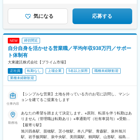
前駅、練馬駅、後免東町駅、赤迫駅
駅、あざみ野駅、阪東橋駅、県立大学駅、鶴間駅、富士見町駅(神
駅、米子駅、出雲市駅、出雲大社前駅、大津町駅、鴨島駅、二軒
奈川県)、六会日大前駅、社家駅、宮山駅、富水駅、常永駅、御殿
屋駅、阿波大谷駅、東武ワールドスクウェア駅、日光駅、間藤
場駅、三島広小路駅、富士根駅、清水駅(静岡県)、東静岡駅、藤枝
気になる
応募する
駅、大和八木駅、大和西大寺駅、近鉄奈良駅、鐘釣駅、欅平駅、
駅、高塚駅、自動車学校前駅、船町駅、豊川駅、岡崎駅、亀島
オークスカナルパークホテル富山前、芦原温泉駅、九頭竜湖駅、
駅、小幡駅、浅間町駅、港北駅、勝川駅、岩倉駅(愛知県)、妙興寺
敦賀駅、太宰府駅、博多駅、門司港駅、泉駅(常磐線)、会津若松
駅、土橋駅(愛知県)、桜井駅(愛知県)、富士松駅、青山駅(愛知
駅、新白河駅、三ノ宮駅、西明石駅、小樽駅、新千歳空港駅(鉄
県)、藤が丘駅(愛知県)、鳴子北駅、南大高駅、小泉駅、二十軒
道)、新函館北斗駅、貴志駅、白浜駅、和歌山市駅、海浜幕張駅、
締切間近
NEW
駅、岐南駅、東大垣駅、益生駅、赤堀駅、南が丘駅、彦根駅、瀬
北参道駅、広瀬通駅、なにわ橋駅、さっぽろ駅、函館駅前駅、弘
自分自身を活かせる営業職／平均年収938万円／サポー
田駅(滋賀県)、福知山駅、桂駅、東野駅(京都府)、伏見駅(京都
前東高前駅、曽根田駅、工機前駅、足利市駅、中央前橋駅、西桐
府)、藤阪駅、星ケ丘駅(大阪府)、池田駅(大阪府)、門真南駅、水無
ト体制有
生駅、本川越駅、京成千葉駅、船橋駅、市川駅、京王八王子駅、
瀬駅、ＪＲ総持寺駅、荒本駅、河内天美駅、深井駅、泉佐野駅、
布田駅、半蔵門駅、日本橋駅(東京都)、溜池山王駅、新宿御苑前
大東建託株式会社【プライム市場】
尼崎駅(阪神線)、打出駅、西明石駅、別府駅(兵庫県)、手柄駅、網
駅、新高島駅、京急川崎駅、逸見駅、北鉄金沢駅、福井駅(福井
正社員
転勤なし
上場企業
5名以上採用
職種未経験歓迎
干駅、新大宮駅、大和八木駅、和歌山駅、眉山ロープウェイ山麓
県)、名鉄岐阜駅、新浜松駅、新静岡駅、名古屋駅、新豊田駅、名
駅、三条駅(香川県)、松山駅(愛媛県)、桟橋通二丁目駅、備前西市
業種未経験歓迎
鉄一宮駅、新豊橋駅、岡崎公園前駅、上栄町駅、九条駅(京都府)、
駅、岡山駅、倉敷駅、鳥取駅、松江駅、東福山駅、松永駅、東広
大阪梅田駅(阪神線)、大小路駅、東花園駅、宮之阪駅、蛸地蔵駅、
島駅、南区役所前駅、別院前駅、櫛ケ浜駅、新山口駅、下曽根
ハーバーランド駅、山陽姫路駅、さくら夙川駅、伊丹駅(阪急線)、
駅、西黒崎駅、吉塚駅、古賀駅、橋本駅(福岡県)、春日原駅、御井
【シンプルな営業】土地を持っている方のお宅に訪問し、マンシ
八木西口駅、生駒駅、香芝駅、田中口駅、岡山駅前駅、倉敷市
駅、佐賀駅、大橋駅(長崎県)、中佐世保駅、大分駅、西里駅、平成
ョンを建てるご提案をします
駅、眉山ロープウェイ山麓駅、高松築港駅、後免町駅(軌道線)、西
仕事内容
駅、宮崎駅、鴨池駅、てだこ浦西駅、古島駅、西松本駅、京成西
鉄福岡駅、熊本駅前駅、鹿児島駅前駅、東別院駅、大曽根駅、道
船駅、大師橋駅、伊勢佐木長者町駅、南林間駅、長沼駅(静岡県)、
後温泉駅、嵯峨嵐山駅、嵐電嵯峨駅、市立体育館前駅、広電宮島
あなたの希望を踏まえて決定します。※原則、転居を伴う転勤はあ
浄心駅、成岩駅、三柿野駅、中川原駅、宮之阪駅、上牧駅(大阪
口駅、高知駅前駅、後免中町駅、伊勢市駅、新岩国駅、高見橋
りません（管理職は転勤あり）※車通勤可（社有車貸与）※受動喫
府)、田中口駅、大手町駅(愛媛県)、桟橋通三丁目駅、岡山駅前
勤務地
駅、三島広小路駅、ハウステンボス駅、五島町駅、西松本駅、中
煙対策あり※支店ごと常に募集人数の変動があります。配属希望支
【最寄り駅】
駅、倉敷市駅、比治山橋駅、横川一丁目駅、熊西駅、佐世保中央
浜駅、電鉄出雲市駅、池谷駅、東武日光駅、インテック本社前
店の空き状況は、ご応募時にご確認ください【本社】東京都港区
旭川四条駅、苗穂駅、苫小牧駅、本八戸駅、青森駅、泉外旭川
駅、郡元駅(鹿児島市電)、黄金町駅、古庄駅、島本駅、ＪＲ松山駅
駅、祇園駅(福岡県)、九州鉄道記念館駅、三宮駅(神戸市営)、三宮
港南2-16-1 品川イーストワンタワー21～24階（各線「品川駅」
駅、岩手飯岡駅、泉中央駅、美田園駅、鶴岡駅、山形駅、福島駅
前駅、桟橋通一丁目駅、皆実町二丁目駅、横川駅、黒崎駅前駅、