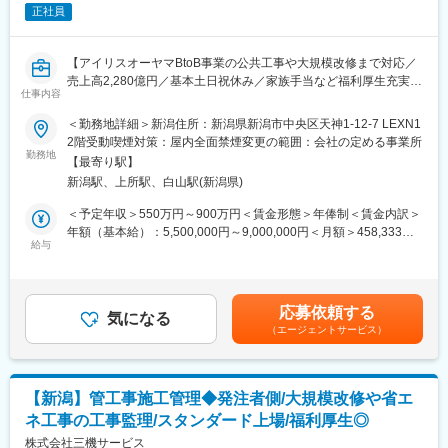
（3）材料発注・協力業者手配
正社員
受注案件ごとに在庫管理・物流部門と連携し、社内で商品の手配
を行います。協力業者への発注・調整も担当いただきます。
（4）技術的支援と現場での問題解決
【アイリスオーヤマBtoB事業の公共工事や大規模改修まで対応／
施工作業中に発生する製品不具合などについて社内の関係各所と
売上高2,280億円／基本土日祝休み／家族手当など福利厚生充実
連携して対応します。また、協力業者への施工指示・教育なども
仕事内容
◎】
行います。
＜勤務地詳細＞新潟住所：新潟県新潟市中央区天神1-12-7 LEXN1
（5）書類作成
■業務内容：
2階受動喫煙対策：屋内全面禁煙変更の範囲：会社の定める事業所
工事開始前の安全書類、工事後の竣工書類などの作成を行いま
◇電気通信工事の施工管理業務をお任せします。
勤務地
す。
【最寄り駅】
◇営業部門と連携し、多様な案件を担当します。
見積書、施工計画書や工事完了報告書など設計図面以外の図面関
新潟駅、上所駅、白山駅(新潟県)
◇こちらは今後の業務拡大を見込んだ新規募集となります。
係や書類関係の一般を対応していただきます。
◇担当する業務としては、商業施設やオフィス、工場、ホテルな
＜予定年収＞550万円～900万円＜賃金形態＞年俸制＜賃金内訳＞
ど非住宅の案件がメインになる見込みです。
年額（基本給）：5,500,000円～9,000,000円＜月額＞458,333円
■出張に関して：
給与
～750,000円（12分割）＜昇給有無＞有＜残業手当＞有＜給与補
現場の受注状況により変化しますが、現状小規模の案件が多いの
■業務詳細：
足＞■昇給：年1回■賞与：年2回（7月、12月）※前年実績4.6ヶ月
で長期且つ遠方の出張などは頻発にはしない状況です。※ただ今後
（1）工事計画の作成と調整
支給◆決算賞与（3月）※業績によっては支給額は変動しますが、
の受注状況や社内の状況によっては変化する可能性もございま
工事のスケジュール、予算、資材、人員配置などを計画します。
対象者（4等級以上の正社員）には決算賞与も支給しております。
す。
応募依頼する
施主や社内の営業部門と連携し、工期内に工事が完了できるよう
気になる
※4年連続で基本給のベースアップを実施しています。賃金はあく
（エージェントサービス）
対応いただきます。
までも目安の金額であり、選考を通じて上下する可能性がありま
■当社の社風・魅力について：
（2）現場管理
す。月給(月額)は固定手当を含めた表記です。
・生活者視点を大切にした商品開発
現場で施工管理を実施いただき、計画通りに進行しているか確認
現場やお客様の声を起点に、仮説検証と改良を素早く重ねる風土
します。
がございます。失敗を次の挑戦につなげる文化が根付いていま
【新潟】管工事施工管理◆発注者側/大規模改修や省エ
（3）材料発注・協力業者手配
す。
ネ工事の工事監理/スタンダード上場/福利厚生◎
受注案件ごとに在庫管理・物流部門と連携し、社内で商品の手配
・小さく始め、大きく育てる経営スタイル
を行います。協力業者への発注・調整も担当いただきます。
株式会社三機サービス