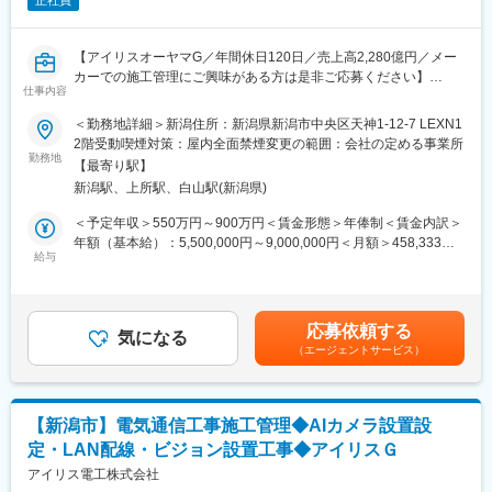
正社員
【アイリスオーヤマG／年間休日120日／売上高2,280億円／メー
カーでの施工管理にご興味がある方は是非ご応募ください】
仕事内容
■業務概要：
＜勤務地詳細＞新潟住所：新潟県新潟市中央区天神1-12-7 LEXN1
当社で手掛けるLED照明やデジタルサイネージなどの施工管理業
2階受動喫煙対策：屋内全面禁煙変更の範囲：会社の定める事業所
務をお任せします。営業部門と連携し、多様な案件を担当しま
勤務地
【最寄り駅】
す。
新潟駅、上所駅、白山駅(新潟県)
担当する業務としては、商業施設やオフィス、工場、ホテルなど
非住宅の案件がメインになる見込みです。
＜予定年収＞550万円～900万円＜賃金形態＞年俸制＜賃金内訳＞
年額（基本給）：5,500,000円～9,000,000円＜月額＞458,333円
■工事内容:
給与
～750,000円（12分割）＜昇給有無＞有＜残業手当＞有＜給与補
製品：LED照明、セキュリティカメラ、サイネージなど
足＞■賞与：年2回（7月、12月）※前年実績4.6ヶ月支給■決算賞与
現場：オフィス・商業施設・医療福祉・教育施設・工場・倉庫等
（3月）※4等級以上の正社員対象※4年連続で基本給のベースアッ
プを実施しています。賃金はあくまでも目安の金額であり、選考
応募依頼する
■業務内容:
気になる
を通じて上下する可能性があります。月給(月額)は固定手当を含め
（エージェントサービス）
（1）工事計画の作成と調整
た表記です。
工事のスケジュール、予算、資材、人員配置などを計画します。
施主や社内の営業部門と連携し、工期内に工事が完了できるよう
対応いただきます。
【新潟市】電気通信工事施工管理◆AIカメラ設置設
（2）現場管理
定・LAN配線・ビジョン設置工事◆アイリスＧ
現場で施工管理を実施いただき、計画通りに進行しているか確認
します。
アイリス電工株式会社