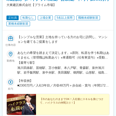
駅、新居浜駅、高知駅、後免中町駅、国見駅(高知県)、佐賀駅、唐
駅、天理駅、和歌山駅、紀伊田辺駅、橋本駅(和歌山県)、打田駅、
大東建託株式会社【プライム市場】
津駅、鳥栖駅、住吉駅(長崎県)、佐世保駅、小江駅、西大分駅、別
鳥取駅、松江駅、岡山駅、倉敷駅、津山駅、広島駅、福山駅、呉
府大学駅、中津駅(大分県)、宮崎駅、都城駅、日向市駅、市役所前
駅、東広島駅、下関駅、山口駅(山口県)、宇部駅、徳山駅、徳島
駅(鹿児島県)、北永野田駅、宮ケ浜駅、あおば通駅、さっぽろ駅、
正社員
転勤なし
上場企業
5名以上採用
職種未経験歓迎
駅、阿南駅、高松駅(香川県)、丸亀駅、詫間駅、松山駅(愛媛県)、
北与野駅、田町駅(東京都)、神奈川駅、伏見駅(愛知県)、本町駅、
今治駅、新居浜駅、後免町駅(鉄道線)、高知駅、天神南駅、小倉駅
業種未経験歓迎
三ノ宮駅、八丁堀駅(広島県)、博多駅、北２４条駅、宮原駅、国道
(福岡県)、久留米駅、飯塚駅、大牟田駅、春日駅(福岡県)、佐賀
駅、平沼橋駅、蒔田駅、新杉田駅、センター北駅、宮前平駅、自
駅、唐津駅、鳥栖駅、長崎駅(長崎県)、佐世保駅、諫早駅、熊本
由ケ丘駅(愛知県)、中村日赤駅、上前津駅、川名駅、瑞穂運動場西
駅、八代駅、愛野駅、大分駅、別府駅(大分県)、中津駅(大分県)、
【シンプルな営業】土地を持っている方のお宅に訪問し、マンシ
駅、西高蔵駅、本笠寺駅、本郷駅(愛知県)、原駅(愛知県)、二条城
佐伯駅、宮崎駅、都城駅、日向市駅、鹿児島駅、霧島神宮駅、宮
ョンを建てるご提案をします
前駅、観月橋駅、野江内代駅、海老江駅、西長堀駅、谷町九丁目
仕事内容
ケ浜駅、三河安城駅、金山駅(愛知県)、ナゴヤドーム前矢田駅、下
駅、ＪＲ難波駅、新深江駅、千林駅、松虫駅、住吉東駅、天下茶
灘駅、宇和島駅、道後公園駅、石岡駅、東岡山駅、西大寺駅、北
屋駅、今福鶴見駅、安立町駅、出戸駅、中崎町駅、谷町四丁目
あなたの希望を踏まえて決定します。※原則、転居を伴う転勤はあ
長瀬駅、水沢駅、平泉駅、北上駅、岐阜羽島駅、高山駅、大垣
駅、今川駅(大阪府)、摂津本山駅、湊川駅、高速長田駅、南公園
りません（管理職は転勤あり）※車通勤可（社有車貸与）※受動喫
駅、南宮崎駅、日向住吉駅、油津駅、南仙台駅、多賀城駅、トロ
勤務地
駅、舟入幸町駅、広島駅、大濠公園駅、七隈駅、交通局前駅(熊本
煙対策あり※支店ごと常に募集人数の変動があります。配属希望支
【最寄り駅】
ッコ嵯峨駅、嵐山駅(京福線)、阿蘇駅、水前寺公園駅、長野原草津
県)、二重橋前駅、銀座駅、六本木一丁目駅、新宿御苑前駅、後楽
店の空き状況は、ご応募時にご確認ください【本社】東京都港区
旭川四条駅、苗穂駅、苫小牧駅、本八戸駅、青森駅、泉外旭川
口駅、新前橋駅、三原駅、宮島口駅、尾道駅、宇多津駅、坂出
園駅、住吉駅(東京都)、大崎広小路駅、祐天寺駅、蒲田駅、池ノ上
港南2-16-1 品川イーストワンタワー21～24階（各線「品川駅」
駅、岩手飯岡駅、泉中央駅、美田園駅、鶴岡駅、山形駅、福島駅
駅、多度津駅、高知橋駅、須崎駅、後免駅、新鳥栖駅、伊万里
駅、西日暮里駅、下板橋駅、豊島園駅(西武線)、泊駅(三重県)、高
港南口より徒歩2分）◎勤務地限定制度あり…社員一人ひとりの生
(福島県)、郡山駅(福島県)、上所駅、長岡駅、長野駅、西上田駅、
駅、武雄温泉駅、浦和駅、熊谷駅、志茂駅、宇治山田駅、播磨
知駅前駅、後免西町駅、昭和町通駅、広瀬通駅、大通駅、芝公園
活事情に配慮して働きやすい環境づくりを進めています。
【年収例】
松本駅、不二越駅、金沢駅、新福井駅、江曽島駅、小山駅、太田
駅、面白山高原駅、伊勢中川駅、かみのやま温泉駅、新庄駅、新
駅、新高島駅、国際センター駅、神戸三宮駅(阪神)、銀山町駅、加
■2300万円／入社3年目／月収48万円＋歩合給・賞与（年間1724
駅(群馬県)、前橋大島駅、高崎駅、新白岡駅、上熊谷駅、北上尾
下関駅、清流新岩国駅、新山口駅、富士急ハイランド駅、石和温
給与
茂宮駅、西横浜駅、八事日赤駅、桃山御陵前駅、野田駅(阪神線)、
万円）
駅、加茂宮駅、武蔵浦和駅、川口元郷駅、新河岸駅、入曽駅、志
泉駅、小淵沢駅、守山駅、彦根駅、米原駅、川内駅(鹿児島県)、指
四天王寺前夕陽ケ丘駅、大国町駅、森小路駅、昭和町駅(大阪府)、
木駅、東所沢駅、春日部駅、越谷駅、三郷中央駅、水戸駅、つく
宿駅、鹿児島中央駅前駅、森岳駅、角館駅、東能代駅、燕三条
花園町駅、細井川駅、梅田駅(地下鉄)、針中野駅、長田駅(神戸市
【今のあなたのままでOK！入社後にスキルを身につけ
ば駅、守谷駅、柏の葉キャンパス駅、公津の杜駅、県庁前駅(千葉
駅、村上駅(新潟県)、ガーラ湯沢駅、新横浜駅、大船駅、小田原
て、ハイクラスの仲間入り！】
営)、市民広場駅、舟入本町駅、家庭裁判所前駅、味噌天神前駅、
県)、上総村上駅、八千代緑が丘駅、東松戸駅、西船橋駅、三鷹
駅、鰺ケ沢駅、新青森駅、本八戸駅、三島駅、沼津駅、熱海駅、
京橋駅(東京都)、銀座一丁目駅、麻布十番駅、東新宿駅、飯田橋
駅、恋ケ窪駅、武蔵砂川駅、甲州街道駅、河辺駅、北八王子駅、
加賀温泉駅、東金沢駅、小松駅、賀来駅、由布院駅、南風崎駅、
駅、五反田駅、下北沢駅、西日暮里駅(舎人ライナー)、板橋区役所
町田駅、相模原駅、百合ケ丘駅、津田山駅、東門前駅、仲町台
長崎駅前駅、塩尻駅、松本駅、権堂駅、米子空港駅(鉄道)、境港