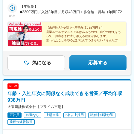
駅(神戸新交通)、南新宿駅、堺筋本町駅、北１２条駅、市役所前駅
港南口より徒歩2分）◎勤務地限定制度あり…社員一人ひとりの生
(福島県)、郡山駅(福島県)、上所駅、長岡駅、長野駅、西上田駅、
佐世保駅、郡元・南駅
(北海道)、仙台駅、栄町駅(千葉県)、京成船橋駅、四ツ谷駅、八丁
活事情に配慮して働きやすい環境づくりを進めています。
【年収例】
松本駅、不二越駅、金沢駅、新福井駅、江曽島駅、小山駅、太田
堀駅(東京都)、赤坂見附駅、東新宿駅、高島町駅、汐入駅、富山駅
■2300万円／入社3年目／月収48万円＋歩合給・賞与（年間1724
駅(群馬県)、前橋大島駅、高崎駅、新白岡駅、上熊谷駅、北上尾
給与
北駅、七ツ屋駅、福井城址大名町駅、第一通り駅、日吉町駅、名
万円）
駅、加茂宮駅、武蔵浦和駅、川口元郷駅、新河岸駅、入曽駅、志
鉄名古屋駅、西一宮駅、駅前駅、島ノ関駅、東寺駅、大阪駅、花
木駅、東所沢駅、春日部駅、越谷駅、三郷中央駅、水戸駅、つく
田口駅、高速神戸駅、香櫨園駅、宝山寺駅、西川緑道公園駅、猿
【未経験入社9割でも平均年収938万円！】
ば駅、守谷駅、柏の葉キャンパス駅、公津の杜駅、県庁前駅(千葉
営業ルールやマニュアルはあるものの、自分の考えをも
猴橋町駅、後免東町駅、天神駅、二本木口駅、桜島桟橋通駅、南
県)、上総村上駅、八千代緑が丘駅、東松戸駅、西船橋駅、三鷹
って、お客さまに寄り添える裁量があります。
町駅、水前寺駅、後免西町駅、鹿児島中央駅
駅、恋ケ窪駅、武蔵砂川駅、甲州街道駅、河辺駅、北八王子駅、
言われたことをやるだけなんてつまらない！そんな方ほ
ど活躍できるのが大東建託の営業です。
町田駅、相模原駅、百合ケ丘駅、津田山駅、東門前駅、仲町台
駅、あざみ野駅、阪東橋駅、県立大学駅、鶴間駅、富士見町駅(神
奈川県)、六会日大前駅、社家駅、宮山駅、富水駅、常永駅、御殿
場駅、三島広小路駅、富士根駅、清水駅(静岡県)、東静岡駅、藤枝
気になる
応募する
駅、高塚駅、自動車学校前駅、船町駅、豊川駅、岡崎駅、亀島
駅、小幡駅、浅間町駅、港北駅、勝川駅、岩倉駅(愛知県)、妙興寺
駅、土橋駅(愛知県)、桜井駅(愛知県)、富士松駅、青山駅(愛知
県)、藤が丘駅(愛知県)、鳴子北駅、南大高駅、小泉駅、二十軒
NEW
駅、岐南駅、東大垣駅、益生駅、赤堀駅、南が丘駅、彦根駅、瀬
年齢・入社年次に関係なく成功できる営業／平均年収
田駅(滋賀県)、福知山駅、桂駅、東野駅(京都府)、伏見駅(京都
府)、藤阪駅、星ケ丘駅(大阪府)、池田駅(大阪府)、門真南駅、水無
938万円
瀬駅、ＪＲ総持寺駅、荒本駅、河内天美駅、深井駅、泉佐野駅、
大東建託株式会社【プライム市場】
尼崎駅(阪神線)、打出駅、西明石駅、別府駅(兵庫県)、手柄駅、網
正社員
転勤なし
上場企業
5名以上採用
職種未経験歓迎
干駅、新大宮駅、大和八木駅、和歌山駅、眉山ロープウェイ山麓
駅、三条駅(香川県)、松山駅(愛媛県)、桟橋通二丁目駅、備前西市
業種未経験歓迎
駅、岡山駅、倉敷駅、鳥取駅、松江駅、東福山駅、松永駅、東広
島駅、南区役所前駅、別院前駅、櫛ケ浜駅、新山口駅、下曽根