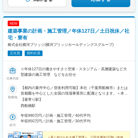
駅、高塚駅、自動車学校前駅、船町駅、豊川駅、岡崎駅、亀島
駅、小幡駅、浅間町駅、港北駅、勝川駅、岩倉駅(愛知県)、妙興寺
駅、土橋駅(愛知県)、桜井駅(愛知県)、富士松駅、青山駅(愛知
県)、藤が丘駅(愛知県)、鳴子北駅、南大高駅、小泉駅、二十軒
NEW
駅、岐南駅、東大垣駅、益生駅、赤堀駅、南が丘駅、彦根駅、瀬
建築事業の計画・施工管理／年休127日／土日祝休／社
田駅(滋賀県)、福知山駅、桂駅、東野駅(京都府)、伏見駅(京都
府)、藤阪駅、星ケ丘駅(大阪府)、池田駅(大阪府)、門真南駅、水無
宅・寮有
瀬駅、ＪＲ総持寺駅、荒本駅、河内天美駅、深井駅、泉佐野駅、
株式会社横河ブリッジ(横河ブリッジホールディングスグループ)
尼崎駅(阪神線)、打出駅、西明石駅、別府駅(兵庫県)、手柄駅、網
正社員
契約社員
干駅、新大宮駅、大和八木駅、和歌山駅、眉山ロープウェイ山麓
駅、三条駅(香川県)、松山駅(愛媛県)、桟橋通二丁目駅、備前西市
駅、岡山駅、倉敷駅、鳥取駅、松江駅、東福山駅、松永駅、東広
☆年休127日の働きやすさ☆空港・スタジアム・高層建築など大
島駅、南区役所前駅、別院前駅、櫛ケ浜駅、新山口駅、下曽根
型建築の施工管理 などをお任せ
駅、西黒崎駅、吉塚駅、古賀駅、橋本駅(福岡県)、春日原駅、御井
仕事内容
駅、佐賀駅、大橋駅(長崎県)、中佐世保駅、大分駅、西里駅、平成
駅、宮崎駅、鴨池駅、てだこ浦西駅、古島駅、西松本駅、京成西
【都内の案件中心／宿舎利用可能】本社（千葉県船橋市）または
船駅、大師橋駅、伊勢佐木長者町駅、南林間駅、長沼駅(静岡県)、
首都圏を中心とした全国の現場事業所に配属となります。＜本社
勤務地
浄心駅、成岩駅、三柿野駅、中川原駅、宮之阪駅、上牧駅(大阪
＞千葉県船橋市山野町47-1 横河ウエストビル＜アクセス＞JR総武
【最寄り駅】
府)、田中口駅、大手町駅(愛媛県)、桟橋通三丁目駅、岡山駅前
線「西船橋駅」より徒歩9分※受動喫煙対策：原則屋内禁煙／屋外
西船橋駅
駅、倉敷市駅、比治山橋駅、横川一丁目駅、熊西駅、佐世保中央
喫煙スペースあり※U・Iターン支援あり（転居費用支給など）
駅、郡元駅(鹿児島市電)、黄金町駅、古庄駅、島本駅、ＪＲ松山駅
年収990万円／計画・施工管理／40代平均
前駅、桟橋通一丁目駅、皆実町二丁目駅、横川駅、黒崎駅前駅、
年収850万円／計画・施工管理／30代平均
給与
佐世保駅、郡元・南駅
＜長く続けられる施工管理＞ ◎完全週休2日制（年休