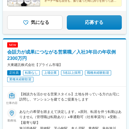
駅、恋ケ窪駅、武蔵砂川駅、甲州街道駅、河辺駅、北八王子駅、
オーナー様も自分も、振り返った時に誇りを持って語れ
る、そんな仕事を残してみませんか？
町田駅、相模原駅、百合ケ丘駅、津田山駅、東門前駅、仲町台
◎フレックスタイム制
駅、あざみ野駅、阪東橋駅、県立大学駅、鶴間駅、富士見町駅(神
◎各種新人賞あり
奈川県)、六会日大前駅、社家駅、宮山駅、富水駅、常永駅、御殿
場駅、三島広小路駅、富士根駅、清水駅(静岡県)、東静岡駅、藤枝
気になる
応募する
駅、高塚駅、自動車学校前駅、船町駅、豊川駅、岡崎駅、亀島
駅、小幡駅、浅間町駅、港北駅、勝川駅、岩倉駅(愛知県)、妙興寺
駅、土橋駅(愛知県)、桜井駅(愛知県)、富士松駅、青山駅(愛知
県)、藤が丘駅(愛知県)、鳴子北駅、南大高駅、小泉駅、二十軒
NEW
駅、岐南駅、東大垣駅、益生駅、赤堀駅、南が丘駅、彦根駅、瀬
会話力が成果につながる営業職／入社3年目の年収例
田駅(滋賀県)、福知山駅、桂駅、東野駅(京都府)、伏見駅(京都
府)、藤阪駅、星ケ丘駅(大阪府)、池田駅(大阪府)、門真南駅、水無
2300万円
瀬駅、ＪＲ総持寺駅、荒本駅、河内天美駅、深井駅、泉佐野駅、
大東建託株式会社【プライム市場】
尼崎駅(阪神線)、打出駅、西明石駅、別府駅(兵庫県)、手柄駅、網
正社員
転勤なし
上場企業
5名以上採用
職種未経験歓迎
干駅、新大宮駅、大和八木駅、和歌山駅、眉山ロープウェイ山麓
駅、三条駅(香川県)、松山駅(愛媛県)、桟橋通二丁目駅、備前西市
業種未経験歓迎
駅、岡山駅、倉敷駅、鳥取駅、松江駅、東福山駅、松永駅、東広
島駅、南区役所前駅、別院前駅、櫛ケ浜駅、新山口駅、下曽根
駅、西黒崎駅、吉塚駅、古賀駅、橋本駅(福岡県)、春日原駅、御井
【雑談力を活かせる営業スタイル】土地を持っている方のお宅に
駅、佐賀駅、大橋駅(長崎県)、中佐世保駅、大分駅、西里駅、平成
訪問し、マンションを建てるご提案をします
仕事内容
駅、宮崎駅、鴨池駅、てだこ浦西駅、古島駅、西松本駅、京成西
船駅、大師橋駅、伊勢佐木長者町駅、南林間駅、長沼駅(静岡県)、
あなたの希望を踏まえて決定します。※原則、転居を伴う転勤はあ
浄心駅、成岩駅、三柿野駅、中川原駅、宮之阪駅、上牧駅(大阪
りません（管理職は転勤あり）※車通勤可（社有車貸与）※受動喫
府)、田中口駅、大手町駅(愛媛県)、桟橋通三丁目駅、岡山駅前
勤務地
煙対策あり※支店ごと常に募集人数の変動があります。配属希望支
【最寄り駅】
駅、倉敷市駅、比治山橋駅、横川一丁目駅、熊西駅、佐世保中央
店の空き状況は、ご応募時にご確認ください【本社】東京都港区
旭川四条駅、苗穂駅、苫小牧駅、本八戸駅、青森駅、泉外旭川