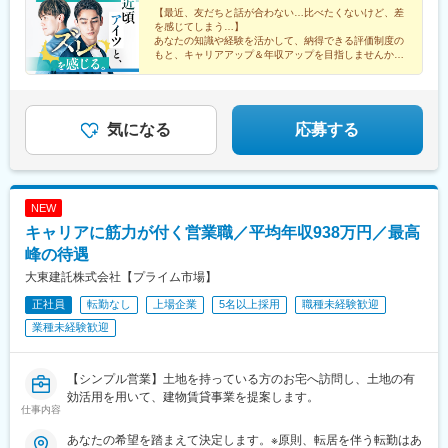
【最近、友だちと話が合わない…比べたくないけど、差
ば駅、守谷駅、柏の葉キャンパス駅、公津の杜駅、県庁前駅(千葉
を感じてしまう…】
県)、上総村上駅、八千代緑が丘駅、東松戸駅、西船橋駅、三鷹
あなたの知識や経験を活かして、納得できる評価制度の
駅、恋ケ窪駅、武蔵砂川駅、甲州街道駅、河辺駅、北八王子駅、
もと、キャリアアップ＆年収アップを目指しませんか？
★営業職の平均年収938万円／月給29万円以上／インセ
町田駅、相模原駅、百合ケ丘駅、津田山駅、東門前駅、仲町台
ンティブあり
駅、あざみ野駅、阪東橋駅、県立大学駅、鶴間駅、富士見町駅(神
奈川県)、六会日大前駅、社家駅、宮山駅、富水駅、常永駅、御殿
場駅、三島広小路駅、富士根駅、清水駅(静岡県)、東静岡駅、藤枝
気になる
応募する
駅、高塚駅、自動車学校前駅、船町駅、豊川駅、岡崎駅、亀島
駅、小幡駅、浅間町駅、港北駅、勝川駅、岩倉駅(愛知県)、妙興寺
駅、土橋駅(愛知県)、桜井駅(愛知県)、富士松駅、青山駅(愛知
県)、藤が丘駅(愛知県)、鳴子北駅、南大高駅、小泉駅、二十軒
NEW
駅、岐南駅、東大垣駅、益生駅、赤堀駅、南が丘駅、彦根駅、瀬
キャリアに筋力が付く営業職／平均年収938万円／最高
田駅(滋賀県)、福知山駅、桂駅、東野駅(京都府)、伏見駅(京都
府)、藤阪駅、星ケ丘駅(大阪府)、池田駅(大阪府)、門真南駅、水無
峰の待遇
瀬駅、ＪＲ総持寺駅、荒本駅、河内天美駅、深井駅、泉佐野駅、
大東建託株式会社【プライム市場】
尼崎駅(阪神線)、打出駅、西明石駅、別府駅(兵庫県)、手柄駅、網
正社員
転勤なし
上場企業
5名以上採用
職種未経験歓迎
干駅、新大宮駅、大和八木駅、和歌山駅、眉山ロープウェイ山麓
駅、三条駅(香川県)、松山駅(愛媛県)、桟橋通二丁目駅、備前西市
業種未経験歓迎
駅、岡山駅、倉敷駅、鳥取駅、松江駅、東福山駅、松永駅、東広
島駅、南区役所前駅、別院前駅、櫛ケ浜駅、新山口駅、下曽根
駅、西黒崎駅、吉塚駅、古賀駅、橋本駅(福岡県)、春日原駅、御井
【シンプル営業】土地を持っている方のお宅へ訪問し、土地の有
駅、佐賀駅、大橋駅(長崎県)、中佐世保駅、大分駅、西里駅、平成
効活用を用いて、建物賃貸事業を提案します。
仕事内容
駅、宮崎駅、鴨池駅、てだこ浦西駅、古島駅、西松本駅、京成西
船駅、大師橋駅、伊勢佐木長者町駅、南林間駅、長沼駅(静岡県)、
あなたの希望を踏まえて決定します。※原則、転居を伴う転勤はあ