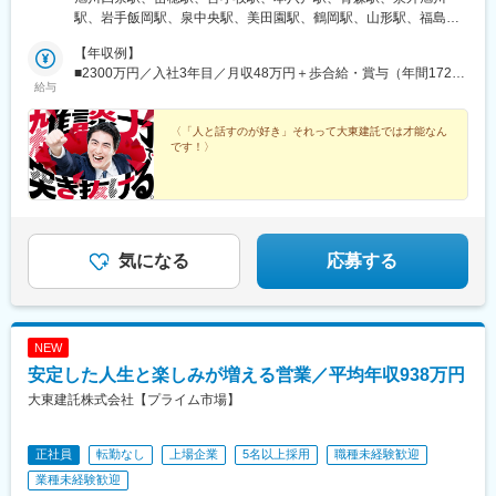
駅、郡元駅(鹿児島市電)、黄金町駅、古庄駅、島本駅、ＪＲ松山駅
港南2-16-1 品川イーストワンタワー21～24階（各線「品川駅」
駅、岩手飯岡駅、泉中央駅、美田園駅、鶴岡駅、山形駅、福島駅
前駅、桟橋通一丁目駅、皆実町二丁目駅、横川駅、黒崎駅前駅、
港南口より徒歩2分）◎勤務地限定制度あり…社員一人ひとりの生
(福島県)、郡山駅(福島県)、上所駅、長岡駅、長野駅、西上田駅、
佐世保駅、郡元・南駅
活事情に配慮して働きやすい環境づくりを進めています。
【年収例】
松本駅、不二越駅、金沢駅、新福井駅、江曽島駅、小山駅、太田
■2300万円／入社3年目／月収48万円＋歩合給・賞与（年間1724
駅(群馬県)、前橋大島駅、高崎駅、新白岡駅、上熊谷駅、北上尾
給与
万円）
駅、加茂宮駅、武蔵浦和駅、川口元郷駅、新河岸駅、入曽駅、志
木駅、東所沢駅、春日部駅、越谷駅、三郷中央駅、水戸駅、つく
〈「人と話すのが好き」それって大東建託では才能なん
ば駅、守谷駅、柏の葉キャンパス駅、公津の杜駅、県庁前駅(千葉
です！〉
県)、上総村上駅、八千代緑が丘駅、東松戸駅、西船橋駅、三鷹
駅、恋ケ窪駅、武蔵砂川駅、甲州街道駅、河辺駅、北八王子駅、
町田駅、相模原駅、百合ケ丘駅、津田山駅、東門前駅、仲町台
駅、あざみ野駅、阪東橋駅、県立大学駅、鶴間駅、富士見町駅(神
奈川県)、六会日大前駅、社家駅、宮山駅、富水駅、常永駅、御殿
場駅、三島広小路駅、富士根駅、清水駅(静岡県)、東静岡駅、藤枝
気になる
応募する
駅、高塚駅、自動車学校前駅、船町駅、豊川駅、岡崎駅、亀島
駅、小幡駅、浅間町駅、港北駅、勝川駅、岩倉駅(愛知県)、妙興寺
駅、土橋駅(愛知県)、桜井駅(愛知県)、富士松駅、青山駅(愛知
県)、藤が丘駅(愛知県)、鳴子北駅、南大高駅、小泉駅、二十軒
NEW
駅、岐南駅、東大垣駅、益生駅、赤堀駅、南が丘駅、彦根駅、瀬
安定した人生と楽しみが増える営業／平均年収938万円
田駅(滋賀県)、福知山駅、桂駅、東野駅(京都府)、伏見駅(京都
府)、藤阪駅、星ケ丘駅(大阪府)、池田駅(大阪府)、門真南駅、水無
大東建託株式会社【プライム市場】
瀬駅、ＪＲ総持寺駅、荒本駅、河内天美駅、深井駅、泉佐野駅、
尼崎駅(阪神線)、打出駅、西明石駅、別府駅(兵庫県)、手柄駅、網
正社員
転勤なし
上場企業
5名以上採用
職種未経験歓迎
干駅、新大宮駅、大和八木駅、和歌山駅、眉山ロープウェイ山麓
駅、三条駅(香川県)、松山駅(愛媛県)、桟橋通二丁目駅、備前西市
業種未経験歓迎
駅、岡山駅、倉敷駅、鳥取駅、松江駅、東福山駅、松永駅、東広