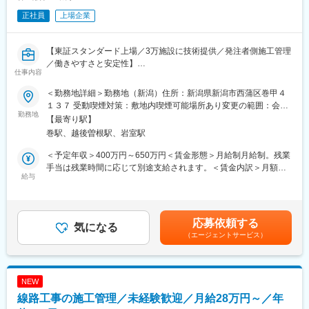
内製化と柔軟な投資判断により新たな市場を創出。若手社員にも
（4）技術的支援と現場での問題解決
早期から裁量ある仕事をお任せしています。
正社員
上場企業
施工作業中に発生する製品不具合などについて社内の関係各所と
・実力を正当に評価する人材育成環境
連携して対応します。また、協力業者への施工指示・教育なども
年次にとらわれず360度評価で成果や挑戦を評価。教育制度も充
行います。
実しており、職種の枠を越えた成長機会がございます。
【東証スタンダード上場／3万施設に技術提供／発注者側施工管理
（5）書類作成
／働きやすさと安定性】
工事開始前の安全書類、工事後の竣工書類など作成を行います。
仕事内容
変更の範囲：会社の定める業務
■業務概要
見積書、施工計画書や工事完了報告書など設計図面以外の図面関
当社は全国の大手コンビニやスーパーなど多様な顧客を対象に、
＜勤務地詳細＞勤務地（新潟）住所：新潟県新潟市西蒲区巻甲４
係や書類関係一般を対応していただきます。
店舗・施設の大規模改修工事や省エネ工事を手掛けています。本
１３７ 受動喫煙対策：敷地内喫煙可能場所あり変更の範囲：会社
ポジションは発注者側として、工事の設計段階から監理・調整、
勤務地
の定める事業所
■出張：
【最寄り駅】
契約業務まで幅広く携わり、現場の作業を担う自社社員や協力会
現場の受注状況により変化しますが、現状割合としては小規模の
巻駅、越後曽根駅、岩室駅
社と連携しながら、品質・進捗・コストなど総合的な施工管理に
案件が多いので長期且つ遠方の出張などは頻発はしない状況で
注力できる環境です。
＜予定年収＞400万円～650万円＜賃金形態＞月給制月給制。残業
す。
■業務詳細
手当は残業時間に応じて別途支給されます。＜賃金内訳＞月額
※ただ今後の受注状況や社内の状況によっては変化する可能性もご
設計図書の作成や建築確認などの申請、自治体や関係各所との調
給与
（基本給）：250,000円～400,000円＜月給＞250,000円～
ざいます。
整、顧客要望のヒアリング・企画案の立案、現場管理（進捗・品
400,000円＜昇給有無＞有＜残業手当＞有＜給与補足＞年収は月
質・安全・コストの管理）、見積書作成や契約締結、工事監理業
給制（250,000円～400,000円）を基に算出されています。賃金は
■組織構成：
務までを一貫して担当します。営業所中心の業務ですが、必要に
あくまでも目安の金額であり、選考を通じて上下する可能性があ
若手中心の活気のある組織ですが、キャリアでご入社いただく施
応募依頼する
応じて現場対応も発生します。
気になる
ります。月給(月額)は固定手当を含めた表記です。
工管理の方はミドル層以上が多いです。
（エージェントサービス）
■扱うサービス
大規模改修工事や省エネ工事、トータルメンテナンス事業を展
■当社の社風・魅力について：
開。全国47都道府県および上海エリアに実績があり、幅広い分野
◇生活者視点を大切にした商品開発
で技術を提供しています。
現場やお客様の声を起点に、仮説検証と改良を素早く重ねる風土
NEW
■組織構成
がございます。失敗を次の挑戦につなげる文化が根付いていま
線路工事の施工管理／未経験歓迎／月給28万円～／年
多様なバックグラウンドを持つ社員が在籍し、チームワークや連
す。