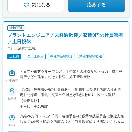
よう！／
気になる
応募する
締切間近
プラントエンジニア／未経験歓迎／家賃0円の社員寮有
／土日祝休
早川工業株式会社
正社員
5名以上採用
職種未経験歓迎
業種未経験歓迎
＜日立や東芝グループなど大手企業との取引多数＞火力・風力発
電所などの建物における検査、施工管理業務
仕事内容
【家賃・光熱費0円の社員寮あり／勤務地は希望を考慮のうえ決
定】北海道・東北・関東の各拠点が勤務地★U・Iターン歓迎！★
勤務地
直行直帰可＜勤務地エリア＞（※顧客先）北海道・青森・秋田・岩
【最寄り駅】
手・宮城・山形・福島・茨城・新潟・千葉・東京・神奈川・埼
十王駅、恵み野駅
玉・群馬＜担当案件により出張も！＞（※出張手当あり）■短期期
間：1カ月～3カ月■中期期間：6カ月～1年■長期期間：1年以上★
月給24万円～37万5千円＋各種手当※出張費や残業手当は別途支給
出張先では家具・家電付きウィークリーマンションをご用意。社
します※経験・能力を考慮のうえ、当社規定により決定いたします
給与
員の家賃・光熱費の負担は0円です。各々その土地のグルメや自然
＜月収例＞■月収25万円（各種手当含む）／未経験入社2年目／27