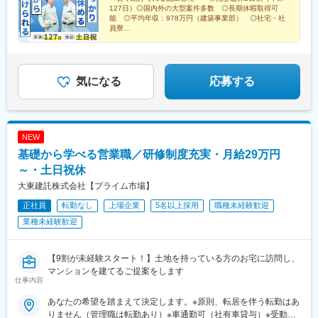
127日）◎国内外の大型案件多数 ◎長期休暇取得可
能 ◎平均年収：978万円（建築事業部） ◎社宅・社
員寮
鉄骨未経験の方も歓迎！施工管理として働きやすさを求
めるなら、横河ブリッジで！
気になる
応募する
NEW
基礎から学べる営業職／研修制度充実・月給29万円
～・土日祝休
大東建託株式会社【プライム市場】
正社員
転勤なし
上場企業
5名以上採用
職種未経験歓迎
業種未経験歓迎
【9割が未経験スタート！】土地を持っている方のお宅に訪問し、
マンションを建てるご提案をします
仕事内容
あなたの希望を踏まえて決定します。※原則、転居を伴う転勤はあ
りません（管理職は転勤あり）※車通勤可（社有車貸与）※受動喫