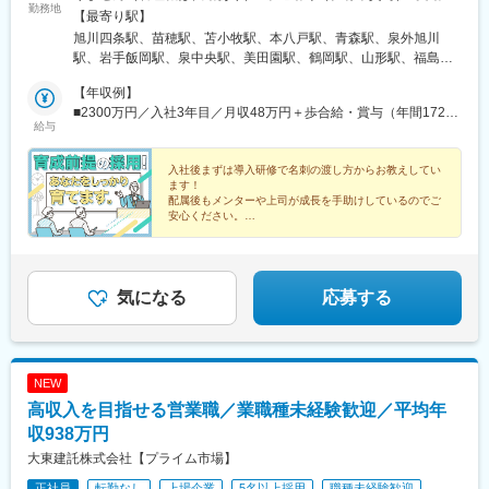
勤務地
煙対策あり※支店ごと常に募集人数の変動があります。配属希望支
【最寄り駅】
店の空き状況は、ご応募時にご確認ください【本社】東京都港区
旭川四条駅、苗穂駅、苫小牧駅、本八戸駅、青森駅、泉外旭川
港南2-16-1 品川イーストワンタワー21～24階（各線「品川駅」
駅、岩手飯岡駅、泉中央駅、美田園駅、鶴岡駅、山形駅、福島駅
港南口より徒歩2分）◎勤務地限定制度あり…社員一人ひとりの生
(福島県)、郡山駅(福島県)、上所駅、長岡駅、長野駅、西上田駅、
活事情に配慮して働きやすい環境づくりを進めています。
【年収例】
松本駅、不二越駅、金沢駅、新福井駅、江曽島駅、小山駅、太田
■2300万円／入社3年目／月収48万円＋歩合給・賞与（年間1724
駅(群馬県)、前橋大島駅、高崎駅、新白岡駅、上熊谷駅、北上尾
給与
万円）
駅、加茂宮駅、武蔵浦和駅、川口元郷駅、新河岸駅、入曽駅、志
木駅、東所沢駅、春日部駅、越谷駅、三郷中央駅、水戸駅、つく
入社後まずは導入研修で名刺の渡し方からお教えしてい
ば駅、守谷駅、柏の葉キャンパス駅、公津の杜駅、県庁前駅(千葉
ます！
県)、上総村上駅、八千代緑が丘駅、東松戸駅、西船橋駅、三鷹
配属後もメンターや上司が成長を手助けしているのでご
駅、恋ケ窪駅、武蔵砂川駅、甲州街道駅、河辺駅、北八王子駅、
安心ください。
「営業に興味がある」「不動産に関する知識をつけた
町田駅、相模原駅、百合ケ丘駅、津田山駅、東門前駅、仲町台
い」あなたからのご応募をお待ちしています！
駅、あざみ野駅、阪東橋駅、県立大学駅、鶴間駅、富士見町駅(神
奈川県)、六会日大前駅、社家駅、宮山駅、富水駅、常永駅、御殿
場駅、三島広小路駅、富士根駅、清水駅(静岡県)、東静岡駅、藤枝
気になる
応募する
駅、高塚駅、自動車学校前駅、船町駅、豊川駅、岡崎駅、亀島
駅、小幡駅、浅間町駅、港北駅、勝川駅、岩倉駅(愛知県)、妙興寺
駅、土橋駅(愛知県)、桜井駅(愛知県)、富士松駅、青山駅(愛知
県)、藤が丘駅(愛知県)、鳴子北駅、南大高駅、小泉駅、二十軒
NEW
駅、岐南駅、東大垣駅、益生駅、赤堀駅、南が丘駅、彦根駅、瀬
高収入を目指せる営業職／業職種未経験歓迎／平均年
田駅(滋賀県)、福知山駅、桂駅、東野駅(京都府)、伏見駅(京都
府)、藤阪駅、星ケ丘駅(大阪府)、池田駅(大阪府)、門真南駅、水無
収938万円
瀬駅、ＪＲ総持寺駅、荒本駅、河内天美駅、深井駅、泉佐野駅、
大東建託株式会社【プライム市場】
尼崎駅(阪神線)、打出駅、西明石駅、別府駅(兵庫県)、手柄駅、網
正社員
転勤なし
上場企業
5名以上採用
職種未経験歓迎