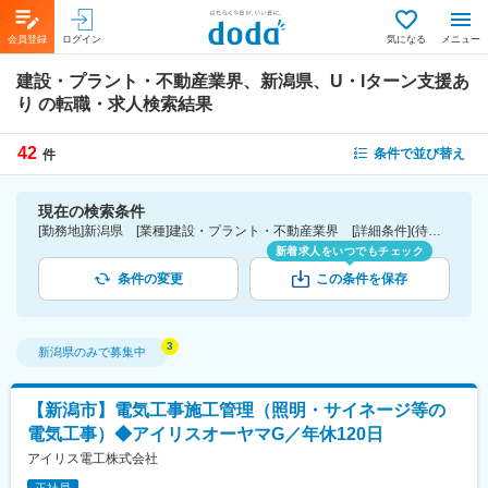
会員登録
ログイン
気になる
メニュー
建設・プラント・不動産業界、新潟県、U・Iターン支援あ
り
の転職・求人検索結果
42
条件で並び替え
件
現在の検索条件
[勤務地]新潟県 [業種]建設・プラント・不動産業界 [詳細条件](待遇・福利厚生)U・Iターン支援あり
新着求人をいつでもチェック
条件の変更
この条件を保存
新潟県
のみで募集中
【新潟市】電気工事施工管理（照明・サイネージ等の
電気工事）◆アイリスオーヤマG／年休120日
アイリス電工株式会社