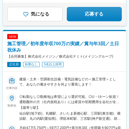
★完全週休2日制／家族手当あり
気駅、古泉駅、新居浜駅、岩国駅、下松駅(山口県)、徳山駅、山口
蔵浦和駅、八木崎駅、さいたま新都心駅、加茂宮駅、朝霞駅、谷
★異業界出身者・未経験者多数活躍中！
駅(山口県)、居能駅、新下関駅、本城駅、西小倉駅、室見駅、香椎
塚駅、鳩ケ谷駅、川越駅、狭山ケ丘駅、若葉駅、南越谷駅、飯岡
宮前駅、茶山駅(福岡県)、大野城駅、久留米駅、五郎丸駅、福間
駅、京成成田駅、柏たなか駅、逆井駅、初石駅、新松戸駅、東海
気になる
応募する
駅、牧駅(大分県)、西大分駅、南大分駅、西熊本駅、北熊本駅、荒
神駅、鬼越駅、印西牧の原駅、千葉寺駅、スポーツセンター駅、
尾駅(熊本県)、原水駅、新八代駅、佐賀駅、鍋島駅、日宇駅、高田
幕張駅、五井駅、茂原駅、木更津駅、新豊洲駅、新小岩駅、石神
駅(長崎県)、宮崎神宮駅、隼人駅、鴨池駅、隈之城駅、新越谷駅、
井公園駅、井荻駅、三鷹駅、浜田山駅、錦糸町駅、上町駅、駒沢
船橋駅、下総中山駅、市場前駅、上井草駅、亀戸駅、高松駅(東京
大学駅、新小金井駅、立飛駅、武蔵小金井駅、北綾瀬駅、北八王
NEW
都)、青井駅、大久保駅(東京都)、新百合ケ丘駅、平沼橋駅、川崎
子駅、用賀駅、新大久保駅、町田駅、百合ケ丘駅、たまプラーザ
施工管理／初年度年収700万の実績／賞与年3回／土日
新町駅、海老名駅(相模線)、岩村田駅、亀島駅、熱田神宮西駅、可
駅、小机駅、西横浜駅、港南台駅、二俣川駅、古淵駅、八丁畷
児駅、泊駅(三重県)、六地蔵駅(京都市営)、八木西口駅、富田駅(大
駅、向河原駅、県立大学駅、本鵠沼駅、海老名駅(相鉄・小田急)、
祝休み
阪府)、恵美須町駅、中百舌鳥駅、阪神国道駅、ハーバーランド
本厚木駅、秦野駅、宮山駅、国府津駅、国母駅、南甲府駅、月江
【合同募集】株式会社メイジン／株式会社ナミト(メイジングループ)
駅、牛田駅(広島県)、岡田駅(愛媛県)、小倉駅(福岡県)、西鉄香椎
寺駅、上田駅、佐久平駅、市役所前駅(長野県)、北長野駅、茅野
駅、坪井川公園駅、京成船橋駅、豊洲駅、泉体育館駅、東新宿
正社員
転勤なし
5名以上採用
駅、伊那市駅、平田駅(長野県)、松本駅、豊科駅、鼎駅、長野駅、
駅、戸部駅、西高蔵駅、六地蔵駅(奈良線)、畝傍駅、大国町駅、白
小針駅、越後石山駅、新潟駅、直江津駅、長岡駅、燕三条駅、越
鷺駅、高速神戸駅、西鉄千早駅、打越駅
前東郷駅、追分口駅、敦賀駅、新静岡駅、大場駅、沼津駅、吉原
建築・土木・空調衛生設備・電気設備などの＜施工管理＞とし
駅、清水駅(静岡県)、長沼駅(静岡県)、安倍川駅、西焼津駅、藤枝
て、あなたの働きやすさを何より重視します！
駅、掛川駅、遠江一宮駅、御厨駅(静岡県)、遠州小松駅、天竜川
仕事内容
駅、新浜松駅、高師駅、西岡崎駅、桜町前駅、三河豊田駅、平針
駅、大府駅、重原駅、野並駅、浅間町駅、住吉町駅、小坂井駅、
◎転勤なし◎勤務地は希望により選択可能。◎U・Iターン歓迎！
芸大通駅、熱田駅、春日井駅(中央本線)、蟹江駅、稲沢駅、土岐市
通勤圏外の方（社内規程あり）には家賃や初期費用を会社が全額
勤務地
駅、新可児駅、六軒駅(岐阜県)、西岐阜駅、東大垣駅、美乃坂本
負担。引越補助もご用意。＜株式会社メイジン＞北海道、東北、
【最寄り駅】
駅、高山駅、益生駅、白子駅、南四日市駅、南が丘駅、櫛田駅、
関東、北陸、甲信越、東海の各プロジェクト先での勤務となりま
仙台駅(地下鉄)、札幌駅、さいたま新都心駅、三田駅(東京都)、横
名張駅、長浜駅、南彦根駅、南草津駅、近江八幡駅、錦駅、丹波
す。【北海道】北海道【東北】宮城、青森、秋田、岩手、山形、
浜駅、丸の内駅(愛知県)、堺筋本町駅、三宮駅(神戸新交通)、胡町
口駅、淀駅、六地蔵駅(京阪線)、千代川駅、福知山駅、西舞鶴駅、
福島【関東】東京、神奈川、栃木、群馬、茨城、千葉、埼玉【北
駅、祇園駅(福岡県)、円山公園駅、篠路駅、北３４条駅、白石駅
学研奈良登美ケ丘駅、新大宮駅、大和八木駅、摂津富田駅、星ケ
陸・甲信越】新潟、長野、山梨【東海】静岡＜株式会社ナミト＞
月給47万5,750円～59万7,200円+賞与年3回（年間最大90万円※前
(函館本線)、美園駅、山頂駅(もいわ山)、発寒南駅、新さっぽろ