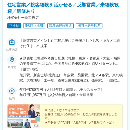
大学駅、新小金井駅、立飛駅、武蔵小金井駅、北綾瀬駅、北八王
住宅営業／接客経験を活かせる／反響営業／未経験歓
子駅、用賀駅、新大久保駅、町田駅、百合ケ丘駅、たまプラーザ
迎／研修あり
駅、小机駅、西横浜駅、港南台駅、二俣川駅、古淵駅、八丁畷
駅、向河原駅、県立大学駅、本鵠沼駅、海老名駅(相鉄・小田急)、
株式会社一条工務店
本厚木駅、秦野駅、宮山駅、国府津駅、国母駅、南甲府駅、月江
正社員
5名以上採用
職種未経験歓迎
業種未経験歓迎
寺駅、上田駅、佐久平駅、市役所前駅(長野県)、北長野駅、茅野
駅、伊那市駅、平田駅(長野県)、松本駅、豊科駅、鼎駅、長野駅、
小針駅、越後石山駅、新潟駅、直江津駅、長岡駅、燕三条駅、越
【反響営業メイン】住宅展示場にご来場されたお客さまなどに向
前東郷駅、追分口駅、敦賀駅、新静岡駅、大場駅、沼津駅、吉原
けた住まいの提案
駅、清水駅(静岡県)、長沼駅(静岡県)、安倍川駅、西焼津駅、藤枝
仕事内容
駅、掛川駅、遠江一宮駅、御厨駅(静岡県)、遠州小松駅、天竜川
★勤務地は希望を考慮し配属《札幌・東京・名古屋・大阪・福岡
駅、新浜松駅、高師駅、西岡崎駅、桜町前駅、三河豊田駅、平針
の主要都市をはじめ、全国各地に約460拠点》◎U・Iターン歓迎
駅、大府駅、重原駅、野並駅、浅間町駅、住吉町駅、小坂井駅、
勤務地
◎マイカー通勤可※受動喫煙対策：あり（全事業所 屋内禁煙／屋
芸大通駅、熱田駅、春日井駅(中央本線)、蟹江駅、稲沢駅、土岐市
【最寄り駅】
外喫煙場所あり）※Ｕ・Ｉターン支援あり／会社都合で引っ越しが
駅、新可児駅、六軒駅(岐阜県)、西岐阜駅、東大垣駅、美乃坂本
旭川駅、新富士駅(北海道)、帯広駅、桑園駅、北２４条駅、東札幌
必要な場合は費用補助あり（規定あり）【下記は拠点一例です】※
駅、高山駅、益生駅、白子駅、南四日市駅、南が丘駅、櫛田駅、
駅、大谷地駅、太平駅、森林公園駅(北海道)、発寒駅、千歳駅(北
現在も拠点拡大中！
名張駅、長浜駅、南彦根駅、南草津駅、近江八幡駅、錦駅、丹波
海道)、沼ノ端駅、桔梗駅、筒井駅(青森県)、撫牛子駅、本八戸
年収例780万円（入社2年目／前職：ホテルスタッフ）
口駅、淀駅、六地蔵駅(京阪線)、千代川駅、福知山駅、西舞鶴駅、
駅、小中野駅、岩手飯岡駅、盛岡駅、泉外旭川駅、秋田駅、横手
年収例1,057万円（入社3年目／前職：金融営業）
学研奈良登美ケ丘駅、新大宮駅、大和八木駅、摂津富田駅、星ケ
駅、山形駅、東金井駅、鶴岡駅、西袋駅、米沢駅、平野駅(福島
給与
丘駅(大阪府)、箕面萱野駅、鶴見緑地駅、今宮戎駅、なかもず駅、
県)、笹木野駅、南福島駅、磐城太田駅、安積永盛駅、郡山富田
萩原天神駅、和泉中央駅、長滝駅、宮前駅、六十谷駅、滝野駅、
駅、新白河駅、湯本駅、会津若松駅、西那須野駅、宇都宮駅、東
家に詳しくなくても大丈夫。
尾上の松駅、西宮北口駅、神戸駅(兵庫県)、飾磨駅、京口駅、伊丹
武宇都宮駅、西川田駅、雀宮駅、小田林駅、県駅、新栃木駅、佐
お客様に選ばれる商品力が、あなたの提案を後押ししま
駅(阪急線)、福山駅、東尾道駅、不動院前駅、広電本社前駅、西条
野市駅、常陸多賀駅、阿字ケ浦駅、赤塚駅、偕楽園駅、古河駅、
す。
駅(広島県)、東津山駅、鳥取駅、東山公園駅(鳥取県)、松江駅、高
研究学園駅、土浦駅、守谷駅、石原駅(埼玉県)、熊谷駅、北上尾
★年収例1,057万円（入社3年目）／2種類のインセンテ
浜駅(島根県)、文化の森駅、教会前駅、伏石駅、宇多津駅、伊予和
ィブ制度あり
駅、本庄駅、久喜駅、花崎駅、東松山駅、新三郷駅、浦和駅、武