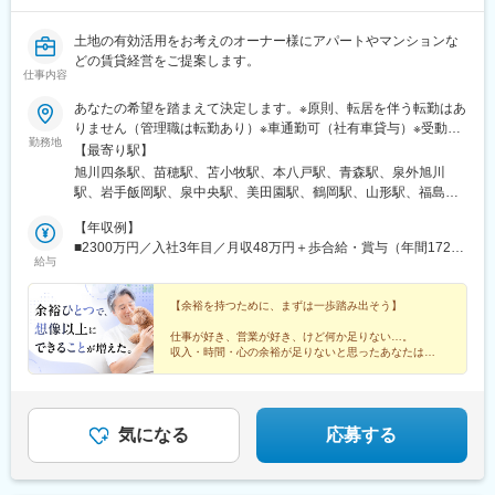
島駅、南区役所前駅、別院前駅、櫛ケ浜駅、新山口駅、下曽根
駅、西黒崎駅、吉塚駅、古賀駅、橋本駅(福岡県)、春日原駅、御井
土地の有効活用をお考えのオーナー様にアパートやマンションな
駅、佐賀駅、大橋駅(長崎県)、中佐世保駅、大分駅、西里駅、平成
どの賃貸経営をご提案します。
仕事内容
駅、宮崎駅、鴨池駅、てだこ浦西駅、古島駅、西松本駅、京成西
船駅、大師橋駅、伊勢佐木長者町駅、南林間駅、長沼駅(静岡県)、
あなたの希望を踏まえて決定します。※原則、転居を伴う転勤はあ
浄心駅、成岩駅、三柿野駅、中川原駅、宮之阪駅、上牧駅(大阪
りません（管理職は転勤あり）※車通勤可（社有車貸与）※受動喫
府)、田中口駅、大手町駅(愛媛県)、桟橋通三丁目駅、岡山駅前
勤務地
煙対策あり※支店ごと常に募集人数の変動があります。配属希望支
【最寄り駅】
駅、倉敷市駅、比治山橋駅、横川一丁目駅、熊西駅、佐世保中央
店の空き状況は、ご応募時にご確認ください【本社】東京都港区
旭川四条駅、苗穂駅、苫小牧駅、本八戸駅、青森駅、泉外旭川
駅、郡元駅(鹿児島市電)、黄金町駅、古庄駅、島本駅、ＪＲ松山駅
港南2-16-1 品川イーストワンタワー21～24階（各線「品川駅」
駅、岩手飯岡駅、泉中央駅、美田園駅、鶴岡駅、山形駅、福島駅
前駅、桟橋通一丁目駅、皆実町二丁目駅、横川駅、黒崎駅前駅、
港南口より徒歩2分）◎勤務地限定制度あり…社員一人ひとりの生
(福島県)、郡山駅(福島県)、上所駅、長岡駅、長野駅、西上田駅、
佐世保駅、郡元・南駅
活事情に配慮して働きやすい環境づくりを進めています。
【年収例】
松本駅、不二越駅、金沢駅、新福井駅、江曽島駅、小山駅、太田
■2300万円／入社3年目／月収48万円＋歩合給・賞与（年間1724
駅(群馬県)、前橋大島駅、高崎駅、新白岡駅、上熊谷駅、北上尾
給与
万円）
駅、加茂宮駅、武蔵浦和駅、川口元郷駅、新河岸駅、入曽駅、志
木駅、東所沢駅、春日部駅、越谷駅、三郷中央駅、水戸駅、つく
【余裕を持つために、まずは一歩踏み出そう】
ば駅、守谷駅、柏の葉キャンパス駅、公津の杜駅、県庁前駅(千葉
県)、上総村上駅、八千代緑が丘駅、東松戸駅、西船橋駅、三鷹
仕事が好き、営業が好き、けど何か足りない…。
駅、恋ケ窪駅、武蔵砂川駅、甲州街道駅、河辺駅、北八王子駅、
収入・時間・心の余裕が足りないと思ったあなたは、
思い切り営業ができる大東建託で、
町田駅、相模原駅、百合ケ丘駅、津田山駅、東門前駅、仲町台
足りないを満たす人生を歩んでみませんか？
駅、あざみ野駅、阪東橋駅、県立大学駅、鶴間駅、富士見町駅(神
奈川県)、六会日大前駅、社家駅、宮山駅、富水駅、常永駅、御殿
場駅、三島広小路駅、富士根駅、清水駅(静岡県)、東静岡駅、藤枝
気になる
応募する
駅、高塚駅、自動車学校前駅、船町駅、豊川駅、岡崎駅、亀島
駅、小幡駅、浅間町駅、港北駅、勝川駅、岩倉駅(愛知県)、妙興寺
駅、土橋駅(愛知県)、桜井駅(愛知県)、富士松駅、青山駅(愛知