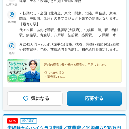
川公園駅、西代駅、妙法寺駅(兵庫県)、滝の茶屋駅、大池駅、中埠
建築・土木・設備などの施工管理の業務
仕事内容
頭駅、西神中央駅、金川駅、東山・おかでんミュージアム駅、上
道駅(岡山県)、妹尾駅、鷹野橋駅、白島駅(広島電鉄線)、比治山下
＜転勤なし＞全国（北海道、東北、関東、北陸、甲信越、東海、
駅、西広島駅、大原駅(広島県)、可部駅、中野東駅、広域公園前
関西、中四国、九州）の各プロジェクト先での勤務となります。※
駅、小森江駅、二島駅、九州工大前駅、西小倉駅、志井公園駅、
勤務地
勤務地は希望を考慮します。※転居を伴う転勤なし※車通勤OK（勤
【最寄り駅】
山麓駅(皿倉山)、今池駅(福岡県)、貝塚駅(福岡県)、東比恵駅、赤
務地による）※直行直帰OK※U・Iターン歓迎。社員寮完備＆住宅補
代々木駅、あおば通駅、北浜駅(大阪府)、札幌駅、旭川駅、函館
坂駅(福岡県)、大橋駅(福岡県)、九大学研都市駅、福大前駅、梅林
助制度あり（規定あり）【東京オフィス】東京都渋谷区千駄ヶ谷
駅、釧路駅、青森駅、八戸駅、弘前駅、盛岡駅、一ノ関駅、水沢
駅(福岡県)、水前寺駅、段山町駅、富合駅、植木駅、東海学園前
5-17-14 MSD20ビル3F【大阪オフィス】大阪府大阪市中央区平野
江刺駅、仙台駅(地下鉄)、石巻駅、鹿島台駅、秋田駅、横手駅、山
駅、東京駅、東銀座駅、六本木駅、新宿三丁目駅、水道橋駅、浅
町1-7-3 吉田ビル5階【仙台オフィス】宮城県仙台市青葉区中央2-
月給42万円～70万円+諸手当(資格、扶養、調整) ※前給保証※経験
形駅、三瀬駅、いわき駅、郡山駅(福島県)、福島駅(福島県)、水戸
草駅(ＴＸ)、錦糸町駅、木場駅(東京都)、大崎駅、中目黒駅、京急
11-1 オルタス仙台ビル3階
や保有資格、年齢、前職給与を考慮し、初任給額を決定します。※
駅、つくば駅、日立駅、勝田駅、土浦駅、古河駅、下妻駅、守谷
蒲田駅、東北沢駅、渋谷駅、中野駅(東京都)、荻窪駅、池袋駅、十
給与
残業代は全額支給します。＜年収例＞750万円（29歳・経験10年
駅、宇都宮駅、小山駅、栃木駅、足利駅、佐野駅、那須塩原駅、
条駅(東京都)、日暮里駅(舎人ライナー)、新板橋駅、豊島園駅(都営
目）1000万円（54歳・経験32年目）
高崎駅、前橋駅、太田駅(群馬県)、伊勢崎駅、桐生駅、渋川駅、大
線)、北千住駅、亀有駅、西葛西駅、新青森駅、小中野駅、中央弘
理想の環境で長く働ける環境をご用意しました。
宮駅(埼玉県)、さいたま新都心駅、川口駅、川越駅、所沢駅、越谷
前駅、渋民駅、平泉駅、一ノ関駅、曽波神駅、古川駅、秋田駅、
駅、八潮駅、千葉駅、東海神駅、松戸駅、市川真間駅、柏駅、五
東大館駅、矢美津駅、蔵王駅、羽前大山駅、東酒田駅、いわき
◎しっかり収入
井駅、木更津駅、新習志野駅、浦安駅(千葉県)、八王子駅、町田
・還元率75％
駅、南福島駅、偕楽園駅、つくば駅、常陸多賀駅、宇都宮駅、小
・最大月給70万円も可
駅、府中駅(東京都)、調布駅、保谷駅、麹町駅、茅場町駅、赤坂駅
山駅、葛生駅、山名駅、粕川駅、太田駅(群馬県)、笹津駅、戸出
・各種手当が充実
(東京都)、新宿三丁目駅、横浜駅、川崎駅、上溝駅、横須賀駅、藤
駅、越中大門駅、越中山田駅、松任駅、小松駅、森田駅、春江
沢本町駅、平塚駅、本厚木駅、新潟駅、長岡駅、上越妙高駅、富
◎ワークライフバランス
駅、家久駅、甲斐住吉駅、市川大門駅、安茂里駅、松本駅、西上
山駅、金沢駅、福井駅、甲府駅、長野駅、岐阜駅、浜松駅、静岡
・年間休日120日
気になる
応募する
田駅、柳津駅(岐阜県)、美濃青柳駅、六軒駅(岐阜県)、追分駅(三重
・完全週休2日制
駅、富士宮駅、近鉄名古屋駅、豊田市駅、尾張一宮駅、豊橋駅、
県)、津新町駅、白子駅、石山寺駅、南草津駅、虎姫駅、榛原駅、
・出張時帰省費年3回
中岡崎駅、四日市駅、津駅、大津駅、草津駅(滋賀県)、長浜駅、京
八木西口駅、一分駅、宮前駅、朝来駅、林間田園都市駅、湖山
都駅、宇治駅(奈良線)、亀岡駅、西梅田駅、堺駅、河内花園駅、枚
駅、東山公園駅(鳥取県)、下北条駅、松江しんじ湖温泉駅、出雲市
方市駅、豊中駅、岸和田駅、吹田駅(東海道本線)、和泉中央駅、神
駅、浜田駅、長府駅、本由良駅、宇部新川駅、二軒屋駅、阿波福
締切間近
NEW
戸駅(兵庫県)、姫路駅、西宮駅、尼崎駅(東海道本線)、伊丹駅(福知
井駅、鳴門駅、太田駅(香川県)、羽間駅、比地大駅、市坪駅、今治
未経験からハイクラス転職／営業職／平均年収938万円
山線)、奈良駅、畝傍駅、鳥居前駅、郡山駅(奈良県)、近鉄下田