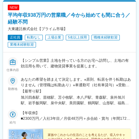
県)、藤が丘駅(愛知県)、鳴子北駅、南大高駅、小泉駅、二十軒
NEW
駅、岐南駅、東大垣駅、益生駅、赤堀駅、南が丘駅、彦根駅、瀬
平均年収938万円の営業職／今から始めても間に合う／
田駅(滋賀県)、福知山駅、桂駅、東野駅(京都府)、伏見駅(京都
府)、藤阪駅、星ケ丘駅(大阪府)、池田駅(大阪府)、門真南駅、水無
経験不問
瀬駅、ＪＲ総持寺駅、荒本駅、河内天美駅、深井駅、泉佐野駅、
大東建託株式会社【プライム市場】
尼崎駅(阪神線)、打出駅、西明石駅、別府駅(兵庫県)、手柄駅、網
正社員
転勤なし
上場企業
5名以上採用
職種未経験歓迎
干駅、新大宮駅、大和八木駅、和歌山駅、眉山ロープウェイ山麓
駅、三条駅(香川県)、松山駅(愛媛県)、桟橋通二丁目駅、備前西市
業種未経験歓迎
駅、岡山駅、倉敷駅、鳥取駅、松江駅、東福山駅、松永駅、東広
島駅、南区役所前駅、別院前駅、櫛ケ浜駅、新山口駅、下曽根
駅、西黒崎駅、吉塚駅、古賀駅、橋本駅(福岡県)、春日原駅、御井
【シンプル営業】土地を持っている方のお宅へ訪問し、土地の有
駅、佐賀駅、大橋駅(長崎県)、中佐世保駅、大分駅、西里駅、平成
効活用を用いて、建物賃貸事業を提案します。
仕事内容
駅、宮崎駅、鴨池駅、てだこ浦西駅、古島駅、西松本駅、京成西
船駅、大師橋駅、伊勢佐木長者町駅、南林間駅、長沼駅(静岡県)、
あなたの希望を踏まえて決定します。※原則、転居を伴う転勤はあ
浄心駅、成岩駅、三柿野駅、中川原駅、宮之阪駅、上牧駅(大阪
りません（管理職は転勤あり）※車通勤可（社有車貸与）※受動喫
府)、田中口駅、大手町駅(愛媛県)、桟橋通三丁目駅、岡山駅前
勤務地
煙対策あり※支店ごと常に募集人数の変動があります。配属希望支
【最寄り駅】
駅、倉敷市駅、比治山橋駅、横川一丁目駅、熊西駅、佐世保中央
店の空き状況は、ご応募時にご確認ください【本社】東京都港区
旭川四条駅、苗穂駅、苫小牧駅、本八戸駅、青森駅、泉外旭川
駅、郡元駅(鹿児島市電)、黄金町駅、古庄駅、島本駅、ＪＲ松山駅
港南2-16-1 品川イーストワンタワー21～24階（各線「品川駅」
駅、岩手飯岡駅、泉中央駅、美田園駅、鶴岡駅、山形駅、福島駅
前駅、桟橋通一丁目駅、皆実町二丁目駅、横川駅、黒崎駅前駅、
港南口より徒歩2分）◎勤務地限定制度あり…社員一人ひとりの生
(福島県)、郡山駅(福島県)、上所駅、長岡駅、長野駅、西上田駅、
佐世保駅、郡元・南駅
活事情に配慮して働きやすい環境づくりを進めています。
【年収例】
松本駅、不二越駅、金沢駅、新福井駅、江曽島駅、小山駅、太田
■2300万円／入社3年目／月収48万円＋歩合給・賞与（年間1724
駅(群馬県)、前橋大島駅、高崎駅、新白岡駅、上熊谷駅、北上尾
給与
万円）
駅、加茂宮駅、武蔵浦和駅、川口元郷駅、新河岸駅、入曽駅、志
木駅、東所沢駅、春日部駅、越谷駅、三郷中央駅、水戸駅、つく
家族やこれからの生活のことを考えるたび、収入やキャ
ば駅、守谷駅、柏の葉キャンパス駅、公津の杜駅、県庁前駅(千葉