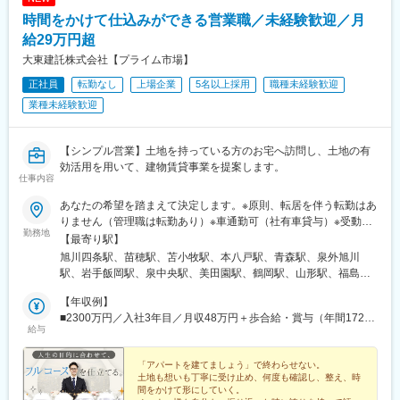
駅、岐南駅、東大垣駅、益生駅、赤堀駅、南が丘駅、彦根駅、瀬
時間をかけて仕込みができる営業職／未経験歓迎／月
田駅(滋賀県)、福知山駅、桂駅、東野駅(京都府)、伏見駅(京都
府)、藤阪駅、星ケ丘駅(大阪府)、池田駅(大阪府)、門真南駅、水無
給29万円超
瀬駅、ＪＲ総持寺駅、荒本駅、河内天美駅、深井駅、泉佐野駅、
大東建託株式会社【プライム市場】
尼崎駅(阪神線)、打出駅、西明石駅、別府駅(兵庫県)、手柄駅、網
正社員
転勤なし
上場企業
5名以上採用
職種未経験歓迎
干駅、新大宮駅、大和八木駅、和歌山駅、眉山ロープウェイ山麓
駅、三条駅(香川県)、松山駅(愛媛県)、桟橋通二丁目駅、備前西市
業種未経験歓迎
駅、岡山駅、倉敷駅、鳥取駅、松江駅、東福山駅、松永駅、東広
島駅、南区役所前駅、別院前駅、櫛ケ浜駅、新山口駅、下曽根
駅、西黒崎駅、吉塚駅、古賀駅、橋本駅(福岡県)、春日原駅、御井
【シンプル営業】土地を持っている方のお宅へ訪問し、土地の有
駅、佐賀駅、大橋駅(長崎県)、中佐世保駅、大分駅、西里駅、平成
効活用を用いて、建物賃貸事業を提案します。
仕事内容
駅、宮崎駅、鴨池駅、てだこ浦西駅、古島駅、西松本駅、京成西
船駅、大師橋駅、伊勢佐木長者町駅、南林間駅、長沼駅(静岡県)、
あなたの希望を踏まえて決定します。※原則、転居を伴う転勤はあ
浄心駅、成岩駅、三柿野駅、中川原駅、宮之阪駅、上牧駅(大阪
りません（管理職は転勤あり）※車通勤可（社有車貸与）※受動喫
府)、田中口駅、大手町駅(愛媛県)、桟橋通三丁目駅、岡山駅前
勤務地
煙対策あり※支店ごと常に募集人数の変動があります。配属希望支
【最寄り駅】
駅、倉敷市駅、比治山橋駅、横川一丁目駅、熊西駅、佐世保中央
店の空き状況は、ご応募時にご確認ください【本社】東京都港区
旭川四条駅、苗穂駅、苫小牧駅、本八戸駅、青森駅、泉外旭川
駅、郡元駅(鹿児島市電)、黄金町駅、古庄駅、島本駅、ＪＲ松山駅
港南2-16-1 品川イーストワンタワー21～24階（各線「品川駅」
駅、岩手飯岡駅、泉中央駅、美田園駅、鶴岡駅、山形駅、福島駅
前駅、桟橋通一丁目駅、皆実町二丁目駅、横川駅、黒崎駅前駅、
港南口より徒歩2分）◎勤務地限定制度あり…社員一人ひとりの生
(福島県)、郡山駅(福島県)、上所駅、長岡駅、長野駅、西上田駅、
佐世保駅、郡元・南駅
活事情に配慮して働きやすい環境づくりを進めています。
【年収例】
松本駅、不二越駅、金沢駅、新福井駅、江曽島駅、小山駅、太田
■2300万円／入社3年目／月収48万円＋歩合給・賞与（年間1724
駅(群馬県)、前橋大島駅、高崎駅、新白岡駅、上熊谷駅、北上尾
給与
万円）
駅、加茂宮駅、武蔵浦和駅、川口元郷駅、新河岸駅、入曽駅、志
木駅、東所沢駅、春日部駅、越谷駅、三郷中央駅、水戸駅、つく
「アパートを建てましょう」で終わらせない。
ば駅、守谷駅、柏の葉キャンパス駅、公津の杜駅、県庁前駅(千葉
土地も想いも丁寧に受け止め、何度も確認し、整え、時
県)、上総村上駅、八千代緑が丘駅、東松戸駅、西船橋駅、三鷹
間をかけて形にしていく。