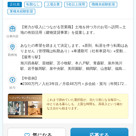
正社員
転勤なし
上場企業
5名以上採用
職種未経験歓迎
干駅、新大宮駅、大和八木駅、和歌山駅、眉山ロープウェイ山麓
駅、三条駅(香川県)、松山駅(愛媛県)、桟橋通二丁目駅、備前西市
業種未経験歓迎
駅、岡山駅、倉敷駅、鳥取駅、松江駅、東福山駅、松永駅、東広
島駅、南区役所前駅、別院前駅、櫛ケ浜駅、新山口駅、下曽根
駅、西黒崎駅、吉塚駅、古賀駅、橋本駅(福岡県)、春日原駅、御井
【努力が収入につながる営業職】土地を持つ方のお宅へ訪問→土
駅、佐賀駅、大橋駅(長崎県)、中佐世保駅、大分駅、西里駅、平成
地の有効活用（建物賃貸事業）を提案します。
仕事内容
駅、宮崎駅、鴨池駅、てだこ浦西駅、古島駅、西松本駅、京成西
船駅、大師橋駅、伊勢佐木長者町駅、南林間駅、長沼駅(静岡県)、
あなたの希望を踏まえて決定します。※原則、転居を伴う転勤はあ
浄心駅、成岩駅、三柿野駅、中川原駅、宮之阪駅、上牧駅(大阪
りません（管理職は転勤あり）※車通勤可（社有車貸与）※受動喫
府)、田中口駅、大手町駅(愛媛県)、桟橋通三丁目駅、岡山駅前
勤務地
煙対策あり※支店ごと常に募集人数の変動があります。配属希望支
【最寄り駅】
駅、倉敷市駅、比治山橋駅、横川一丁目駅、熊西駅、佐世保中央
店の空き状況は、ご応募時にご確認ください【本社】東京都港区
旭川四条駅、苗穂駅、苫小牧駅、本八戸駅、青森駅、泉外旭川
駅、郡元駅(鹿児島市電)、黄金町駅、古庄駅、島本駅、ＪＲ松山駅
港南2-16-1 品川イーストワンタワー21～24階（各線「品川駅」
駅、岩手飯岡駅、泉中央駅、美田園駅、鶴岡駅、山形駅、福島駅
前駅、桟橋通一丁目駅、皆実町二丁目駅、横川駅、黒崎駅前駅、
港南口より徒歩2分）◎勤務地限定制度あり…社員一人ひとりの生
(福島県)、郡山駅(福島県)、上所駅、長岡駅、長野駅、西上田駅、
佐世保駅、郡元・南駅
活事情に配慮して働きやすい環境づくりを進めています。
【年収例】
松本駅、不二越駅、金沢駅、新福井駅、江曽島駅、小山駅、太田
■2300万円／入社3年目／月収48万円＋歩合給・賞与（年間1724
駅(群馬県)、前橋大島駅、高崎駅、新白岡駅、上熊谷駅、北上尾
給与
万円）
駅、加茂宮駅、武蔵浦和駅、川口元郷駅、新河岸駅、入曽駅、志
木駅、東所沢駅、春日部駅、越谷駅、三郷中央駅、水戸駅、つく
これまで諦めていた選択肢が、当たり前になる毎日へ。
ば駅、守谷駅、柏の葉キャンパス駅、公津の杜駅、県庁前駅(千葉
ゆとりある暮らしも、上質な時間も、高収入という確か
県)、上総村上駅、八千代緑が丘駅、東松戸駅、西船橋駅、三鷹
な土台から始まります。
駅、恋ケ窪駅、武蔵砂川駅、甲州街道駅、河辺駅、北八王子駅、
町田駅、相模原駅、百合ケ丘駅、津田山駅、東門前駅、仲町台
駅、あざみ野駅、阪東橋駅、県立大学駅、鶴間駅、富士見町駅(神
奈川県)、六会日大前駅、社家駅、宮山駅、富水駅、常永駅、御殿
場駅、三島広小路駅、富士根駅、清水駅(静岡県)、東静岡駅、藤枝
気になる
応募する