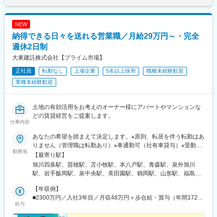
駅、小幡駅、浅間町駅、港北駅、勝川駅、岩倉駅(愛知県)、妙興寺
駅、土橋駅(愛知県)、桜井駅(愛知県)、富士松駅、青山駅(愛知
県)、藤が丘駅(愛知県)、鳴子北駅、南大高駅、小泉駅、二十軒
NEW
駅、岐南駅、東大垣駅、益生駅、赤堀駅、南が丘駅、彦根駅、瀬
納得できる日々を送れる営業職／月給29万円～・完全
田駅(滋賀県)、福知山駅、桂駅、東野駅(京都府)、伏見駅(京都
府)、藤阪駅、星ケ丘駅(大阪府)、池田駅(大阪府)、門真南駅、水無
週休2日制
瀬駅、ＪＲ総持寺駅、荒本駅、河内天美駅、深井駅、泉佐野駅、
大東建託株式会社【プライム市場】
尼崎駅(阪神線)、打出駅、西明石駅、別府駅(兵庫県)、手柄駅、網
正社員
転勤なし
上場企業
5名以上採用
職種未経験歓迎
干駅、新大宮駅、大和八木駅、和歌山駅、眉山ロープウェイ山麓
駅、三条駅(香川県)、松山駅(愛媛県)、桟橋通二丁目駅、備前西市
業種未経験歓迎
駅、岡山駅、倉敷駅、鳥取駅、松江駅、東福山駅、松永駅、東広
島駅、南区役所前駅、別院前駅、櫛ケ浜駅、新山口駅、下曽根
駅、西黒崎駅、吉塚駅、古賀駅、橋本駅(福岡県)、春日原駅、御井
土地の有効活用をお考えのオーナー様にアパートやマンションな
駅、佐賀駅、大橋駅(長崎県)、中佐世保駅、大分駅、西里駅、平成
どの賃貸経営をご提案します。
仕事内容
駅、宮崎駅、鴨池駅、てだこ浦西駅、古島駅、西松本駅、京成西
船駅、大師橋駅、伊勢佐木長者町駅、南林間駅、長沼駅(静岡県)、
あなたの希望を踏まえて決定します。※原則、転居を伴う転勤はあ
浄心駅、成岩駅、三柿野駅、中川原駅、宮之阪駅、上牧駅(大阪
りません（管理職は転勤あり）※車通勤可（社有車貸与）※受動喫
府)、田中口駅、大手町駅(愛媛県)、桟橋通三丁目駅、岡山駅前
勤務地
煙対策あり※支店ごと常に募集人数の変動があります。配属希望支
【最寄り駅】
駅、倉敷市駅、比治山橋駅、横川一丁目駅、熊西駅、佐世保中央
店の空き状況は、ご応募時にご確認ください【本社】東京都港区
旭川四条駅、苗穂駅、苫小牧駅、本八戸駅、青森駅、泉外旭川
駅、郡元駅(鹿児島市電)、黄金町駅、古庄駅、島本駅、ＪＲ松山駅
港南2-16-1 品川イーストワンタワー21～24階（各線「品川駅」
駅、岩手飯岡駅、泉中央駅、美田園駅、鶴岡駅、山形駅、福島駅
前駅、桟橋通一丁目駅、皆実町二丁目駅、横川駅、黒崎駅前駅、
港南口より徒歩2分）◎勤務地限定制度あり…社員一人ひとりの生
(福島県)、郡山駅(福島県)、上所駅、長岡駅、長野駅、西上田駅、
佐世保駅、郡元・南駅
活事情に配慮して働きやすい環境づくりを進めています。
【年収例】
松本駅、不二越駅、金沢駅、新福井駅、江曽島駅、小山駅、太田
■2300万円／入社3年目／月収48万円＋歩合給・賞与（年間1724
駅(群馬県)、前橋大島駅、高崎駅、新白岡駅、上熊谷駅、北上尾
給与
万円）
駅、加茂宮駅、武蔵浦和駅、川口元郷駅、新河岸駅、入曽駅、志
木駅、東所沢駅、春日部駅、越谷駅、三郷中央駅、水戸駅、つく