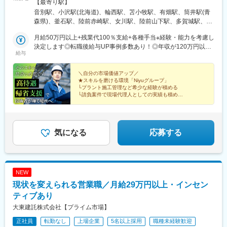
先および請負現場先◎希望勤務地100％考慮◎マイカー通勤可能※
【最寄り駅】
駅、倉敷市駅、比治山橋駅、横川一丁目駅、熊西駅、佐世保中央
社用車貸与（規定あり）◎U・Iターン歓迎◎出張あり◎無料の寮
音別駅、小沢駅(北海道)、輪西駅、苫小牧駅、有畑駅、筒井駅(青
駅、郡元駅(鹿児島市電)、黄金町駅、古庄駅、島本駅、ＪＲ松山駅
や社宅の利用可能※プロジェクト先による■首都圏／東京、神奈
森県)、釜石駅、陸前赤崎駅、女川駅、陸前山下駅、多賀城駅、佐
前駅、桟橋通一丁目駅、皆実町二丁目駅、横川駅、黒崎駅前駅、
川、千葉、埼玉、茨城、栃木、群馬■関西／大阪、兵庫、京都、奈
和駅、鹿島神宮駅、笹川駅、明戸駅、君津駅、五井駅、姉ケ崎
佐世保駅、郡元・南駅
良、滋賀、和歌山■東海／愛知、岐阜、三重、静岡■九州／福岡、
月給50万円以上+残業代100％支給+各種手当※経験・能力を考慮し
駅、蘇我駅、野田市駅、根岸駅(神奈川県)、大川駅、小島新田駅、
鹿児島、熊本、大分、長崎、宮崎県、佐賀県■北海道／北海道■東
決定します◎転職後給与UP事例多数あり！◎年収が120万円以上
川崎大師駅、黒井駅(新潟県)、刈羽駅、笠師保駅、東美浜駅、加斗
給与
北／青森、岩手、宮城、秋田、山形、福島■中国／広島、岡山、山
アップした先輩も！＜年収例＞720万円／35歳（入社2年）850万
駅、三松駅、敦賀駅、小淵沢駅、菊川駅(静岡県)、春日井駅(中央
口、島根、鳥取■四国／香川、徳島、愛媛、高知■北陸／富山、石
円／49歳（入社5年）980万円／55歳（入社10年）
本線)、長浦駅(愛知県)、新日鉄前駅、名和駅(愛知県)、東成岩駅、
川、福井■沖縄／沖縄
＼自分の市場価値アップ／
平津駅、四日市駅、海山道駅、高師浜駅、平林駅(大阪府)、石津川
★スキルを磨ける環境「Niyuグループ」
駅、山崎駅(京都府)、桜島駅、広畑駅、朝日ケ丘駅、三菱自工前
└プラント施工管理など希少な経験が積める
駅、大門駅(広島県)、大竹駅、徳山駅、新居浜駅、八幡浜駅、須崎
└請負案件で現場代理人としての実績も積める
★月給50万円以上！高待遇あり
駅、黒崎駅、枝光駅、西唐津駅、西諫早駅、原水駅、高城駅、鶴
└帰省手当など各種手当充実
崎駅、草道駅、鈴木町駅、青山駅(愛知県)、大山崎駅、黒崎駅前
└資格取得支援
駅、東門前駅、西黒崎駅
気になる
応募する
NEW
現状を変えられる営業職／月給29万円以上・インセン
ティブあり
大東建託株式会社【プライム市場】
正社員
転勤なし
上場企業
5名以上採用
職種未経験歓迎