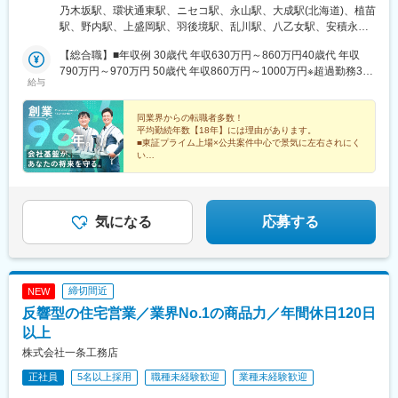
し)※希望を考慮して配属します。※マイカー通勤OK！※U・Iターン
乃木坂駅、環状通東駅、ニセコ駅、永山駅、大成駅(北海道)、植苗
歓迎！↓さらに詳しい勤務地をご確認したい方は「勤務地一覧」を
駅、野内駅、上盛岡駅、羽後境駅、乱川駅、八乙女駅、安積永盛
クリック！↓※当社のHPの「事業所一覧」からもご覧いただけま
駅、加治駅、坂町駅、錦糸町駅、西高島平駅、京王八王子駅、吉
す！
【総合職】■年収例 30歳代 年収630万円～860万円40歳代 年収
野町駅、厚木駅、高柳駅、君津駅、新狭山駅、武里駅、つくば
790万円～970万円 50歳代 年収860万円～1000万円※超過勤務30h
駅、鹿島神宮駅、駒形駅、名和駅(愛知県)、江南駅(愛知県)、上島
給与
程度を想定※管理職で役職待遇の場合は役職手当あり■月額給与 月
駅、荒本駅、東加古川駅、新ノ口駅、近江八幡駅、寺家駅、備中
給32万円～55万円 ※年齢・スキル・経験に応じて当社人事制度に
高松駅、出雲横田駅、伊予小松駅、笹原駅、原水駅、犬飼駅、加
基づき処遇する※時間外手当などの諸手当は別途支給 -----------------
同業界からの転職者多数！
治木駅、六本木駅、青山一丁目駅
平均勤続年数【18年】には理由があります。
----------------------------------【エリア職】■年収例30歳代 年収550万
■東証プライム上場×公共案件中心で景気に左右されにく
円～750万円40歳代 年収680万円～870万円50歳代 年収750万円
い
～900万円※超過勤務30h程度を想定※管理職で役職待遇の場合は役
■家賃補助・住宅手当・株式報酬制度など福利厚生が充
実
職手当あり ■月額給与 月給28万円～49万円 ※年齢・スキル・経験
■分業体制で負担軽減
に応じて当社人事制度に基づき処遇する※時間外手当などの諸手当
■基本土日休み＋長期休暇あり（9～11連休実績）
は別途支給
気になる
応募する
締切間近
NEW
反響型の住宅営業／業界No.1の商品力／年間休日120日
以上
株式会社一条工務店
正社員
5名以上採用
職種未経験歓迎
業種未経験歓迎