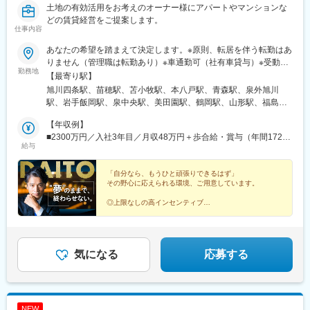
駅、西黒崎駅、吉塚駅、古賀駅、橋本駅(福岡県)、春日原駅、御井
土地の有効活用をお考えのオーナー様にアパートやマンションな
駅、佐賀駅、大橋駅(長崎県)、中佐世保駅、大分駅、西里駅、平成
どの賃貸経営をご提案します。
仕事内容
駅、宮崎駅、鴨池駅、てだこ浦西駅、古島駅、西松本駅、京成西
船駅、大師橋駅、伊勢佐木長者町駅、南林間駅、長沼駅(静岡県)、
あなたの希望を踏まえて決定します。※原則、転居を伴う転勤はあ
浄心駅、成岩駅、三柿野駅、中川原駅、宮之阪駅、上牧駅(大阪
りません（管理職は転勤あり）※車通勤可（社有車貸与）※受動喫
府)、田中口駅、大手町駅(愛媛県)、桟橋通三丁目駅、岡山駅前
勤務地
煙対策あり※支店ごと常に募集人数の変動があります。配属希望支
【最寄り駅】
駅、倉敷市駅、比治山橋駅、横川一丁目駅、熊西駅、佐世保中央
店の空き状況は、ご応募時にご確認ください【本社】東京都港区
旭川四条駅、苗穂駅、苫小牧駅、本八戸駅、青森駅、泉外旭川
駅、郡元駅(鹿児島市電)、黄金町駅、古庄駅、島本駅、ＪＲ松山駅
港南2-16-1 品川イーストワンタワー21～24階（各線「品川駅」
駅、岩手飯岡駅、泉中央駅、美田園駅、鶴岡駅、山形駅、福島駅
前駅、桟橋通一丁目駅、皆実町二丁目駅、横川駅、黒崎駅前駅、
港南口より徒歩2分）◎勤務地限定制度あり…社員一人ひとりの生
(福島県)、郡山駅(福島県)、上所駅、長岡駅、長野駅、西上田駅、
佐世保駅、郡元・南駅
活事情に配慮して働きやすい環境づくりを進めています。
【年収例】
松本駅、不二越駅、金沢駅、新福井駅、江曽島駅、小山駅、太田
■2300万円／入社3年目／月収48万円＋歩合給・賞与（年間1724
駅(群馬県)、前橋大島駅、高崎駅、新白岡駅、上熊谷駅、北上尾
給与
万円）
駅、加茂宮駅、武蔵浦和駅、川口元郷駅、新河岸駅、入曽駅、志
木駅、東所沢駅、春日部駅、越谷駅、三郷中央駅、水戸駅、つく
「自分なら、もうひと頑張りできるはず」
ば駅、守谷駅、柏の葉キャンパス駅、公津の杜駅、県庁前駅(千葉
その野心に応えられる環境、ご用意しています。
県)、上総村上駅、八千代緑が丘駅、東松戸駅、西船橋駅、三鷹
駅、恋ケ窪駅、武蔵砂川駅、甲州街道駅、河辺駅、北八王子駅、
◎上限なしの高インセンティブ
◎実力主義
町田駅、相模原駅、百合ケ丘駅、津田山駅、東門前駅、仲町台
◎業界トップクラスの規模、ポストは十分
駅、あざみ野駅、阪東橋駅、県立大学駅、鶴間駅、富士見町駅(神
◎40～50代の入社実績多数
奈川県)、六会日大前駅、社家駅、宮山駅、富水駅、常永駅、御殿
場駅、三島広小路駅、富士根駅、清水駅(静岡県)、東静岡駅、藤枝
気になる
応募する
駅、高塚駅、自動車学校前駅、船町駅、豊川駅、岡崎駅、亀島
駅、小幡駅、浅間町駅、港北駅、勝川駅、岩倉駅(愛知県)、妙興寺
駅、土橋駅(愛知県)、桜井駅(愛知県)、富士松駅、青山駅(愛知
県)、藤が丘駅(愛知県)、鳴子北駅、南大高駅、小泉駅、二十軒
NEW