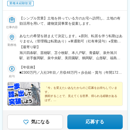
業種未経験歓迎
【シンプル営業】土地を持っている方のお宅へ訪問し、土地の有
効活用を用いて、建物賃貸事業を提案します。
仕事内容
あなたの希望を踏まえて決定します。※原則、転居を伴う転勤はあ
りません（管理職は転勤あり）※車通勤可（社有車貸与）※受動喫
勤務地
煙対策あり※支店ごと常に募集人数の変動があります。配属希望支
【最寄り駅】
店の空き状況は、ご応募時にご確認ください【本社】東京都港区
旭川四条駅、苗穂駅、苫小牧駅、本八戸駅、青森駅、泉外旭川
港南2-16-1 品川イーストワンタワー21～24階（各線「品川駅」
駅、岩手飯岡駅、泉中央駅、美田園駅、鶴岡駅、山形駅、福島駅
港南口より徒歩2分）◎勤務地限定制度あり…社員一人ひとりの生
(福島県)、郡山駅(福島県)、上所駅、長岡駅、長野駅、西上田駅、
活事情に配慮して働きやすい環境づくりを進めています。
【年収例】
松本駅、不二越駅、金沢駅、新福井駅、江曽島駅、小山駅、太田
■2300万円／入社3年目／月収48万円＋歩合給・賞与（年間1724
駅(群馬県)、前橋大島駅、高崎駅、新白岡駅、上熊谷駅、北上尾
給与
万円）
駅、加茂宮駅、武蔵浦和駅、川口元郷駅、新河岸駅、入曽駅、志
木駅、東所沢駅、春日部駅、越谷駅、三郷中央駅、水戸駅、つく
「今」を変えたいあなたからのご応募をお待ちしていま
ば駅、守谷駅、柏の葉キャンパス駅、公津の杜駅、県庁前駅(千葉
す。
県)、上総村上駅、八千代緑が丘駅、東松戸駅、西船橋駅、三鷹
挑戦することで、見えてくる世界、得られる経験がある
駅、恋ケ窪駅、武蔵砂川駅、甲州街道駅、河辺駅、北八王子駅、
はず。
何かを変えたいなら、まず「今」行動に移しませんか？
町田駅、相模原駅、百合ケ丘駅、津田山駅、東門前駅、仲町台
駅、あざみ野駅、阪東橋駅、県立大学駅、鶴間駅、富士見町駅(神
奈川県)、六会日大前駅、社家駅、宮山駅、富水駅、常永駅、御殿
場駅、三島広小路駅、富士根駅、清水駅(静岡県)、東静岡駅、藤枝
気になる
応募する
駅、高塚駅、自動車学校前駅、船町駅、豊川駅、岡崎駅、亀島