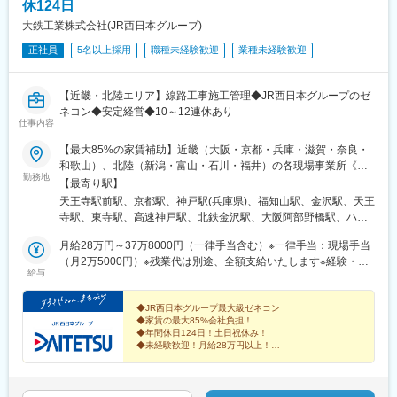
携体制が強みです。業界経験不問で、さまざまな人材が活躍して
休124日
◇小さく始め、大きく育てる経営スタイル
います。
大鉄工業株式会社(JR西日本グループ)
内製化と柔軟な投資判断により新たな市場を創出。若手社員にも
■業務の魅力
早期から裁量ある仕事をお任せしています。
正社員
5名以上採用
職種未経験歓迎
業種未経験歓迎
発注者側の立場から全体を俯瞰し、プロジェクトマネジメントや
◇実力を正当に評価する人材育成環境
調整力を高められます。安定した環境で長期的なキャリア形成が
年次にとらわれず360度評価で成果や挑戦を評価。教育制度も充
可能です。
実しており、職種の枠を越えた成長機会がございます。
【近畿・北陸エリア】線路工事施工管理◆JR西日本グループのゼ
■教育体制
ネコン◆安定経営◆10～12連休あり
OJTや先輩社員のフォロー、各種研修制度が充実し、未経験者も
変更の範囲：会社の定める業務
仕事内容
安心して業務に取り組めます。
■就業環境
【最大85%の家賃補助】近畿（大阪・京都・兵庫・滋賀・奈良・
年間休日121日、完全週休二日制、月平均残業30時間程度。リモ
和歌山）、北陸（新潟・富山・石川・福井）の各現場事業所《勤
勤務地
ートワークや出産・育児支援など福利厚生も整備されており、ワ
務地》◎近畿エリア大阪府・京都府・兵庫県・滋賀県・奈良県・
【最寄り駅】
ークライフバランスを大切にできます。
和歌山県◎北陸エリア新潟県・富山県・石川県・福井県《当社拠
天王寺駅前駅、京都駅、神戸駅(兵庫県)、福知山駅、金沢駅、天王
■想定されるキャリアパス
点》・本社／大阪府大阪市淀川区西中島3-9-15・大阪支店／大阪
寺駅、東寺駅、高速神戸駅、北鉄金沢駅、大阪阿部野橋駅、ハー
施工管理の専門性を高めるだけでなく、設計やマネジメント職な
府大阪市阿倍野区旭町1-2-7 あべのメディックス13F・京都支店／
バーランド駅
ど多様なキャリアパスを描けます。
京都府京都市下京区油小路通塩小路下ル東油小路町533-6 大鉄京
月給28万円～37万8000円（一律手当含む）※一律手当：現場手当
■企業の特徴/魅力
都ビル3F・神戸支店／兵庫県神戸市中央区中町通2-1-18 JR神戸駅
（月2万5000円）※残業代は別途、全額支給いたします※経験・年
給与
東証スタンダード上場、安定した経営基盤があり、コロナ禍でも
NKビル8F・福知山支店／京都府福知山市駅南町2-132・北陸支店
齢などを考慮のうえ、決定いたします
過去最高売上を記録する成長企業です。
／石川県金沢市駅西本町1-14-29 サン金沢ビル8F※U・Iターン支援
あり※受動喫煙対策：分煙（喫煙所あり）
◆JR西日本グループ最大級ゼネコン
◆家賃の最大85%会社負担！
変更の範囲：会社の定める業務
◆年間休日124日！土日祝休み！
◆未経験歓迎！月給28万円以上！
◆独自の研修施設で学べる
◆近畿・北陸エリア大募集
＼福利厚生充実・安定した環境で技術と経験を身につけ