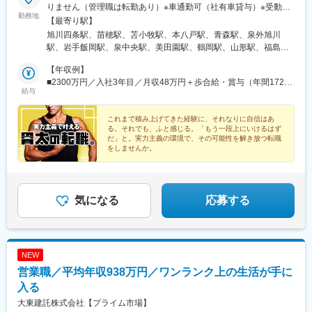
浄心駅、成岩駅、三柿野駅、中川原駅、宮之阪駅、上牧駅(大阪
りません（管理職は転勤あり）※車通勤可（社有車貸与）※受動喫
府)、田中口駅、大手町駅(愛媛県)、桟橋通三丁目駅、岡山駅前
勤務地
煙対策あり※支店ごと常に募集人数の変動があります。配属希望支
【最寄り駅】
駅、倉敷市駅、比治山橋駅、横川一丁目駅、熊西駅、佐世保中央
店の空き状況は、ご応募時にご確認ください【本社】東京都港区
旭川四条駅、苗穂駅、苫小牧駅、本八戸駅、青森駅、泉外旭川
駅、郡元駅(鹿児島市電)、黄金町駅、古庄駅、島本駅、ＪＲ松山駅
港南2-16-1 品川イーストワンタワー21～24階（各線「品川駅」
駅、岩手飯岡駅、泉中央駅、美田園駅、鶴岡駅、山形駅、福島駅
前駅、桟橋通一丁目駅、皆実町二丁目駅、横川駅、黒崎駅前駅、
港南口より徒歩2分）◎勤務地限定制度あり…社員一人ひとりの生
(福島県)、郡山駅(福島県)、上所駅、長岡駅、長野駅、西上田駅、
佐世保駅、郡元・南駅
活事情に配慮して働きやすい環境づくりを進めています。
【年収例】
松本駅、不二越駅、金沢駅、新福井駅、江曽島駅、小山駅、太田
■2300万円／入社3年目／月収48万円＋歩合給・賞与（年間1724
駅(群馬県)、前橋大島駅、高崎駅、新白岡駅、上熊谷駅、北上尾
給与
万円）
駅、加茂宮駅、武蔵浦和駅、川口元郷駅、新河岸駅、入曽駅、志
木駅、東所沢駅、春日部駅、越谷駅、三郷中央駅、水戸駅、つく
これまで積み上げてきた経験に、それなりに自信はあ
ば駅、守谷駅、柏の葉キャンパス駅、公津の杜駅、県庁前駅(千葉
る。それでも、ふと感じる。「もう一段上にいけるはず
県)、上総村上駅、八千代緑が丘駅、東松戸駅、西船橋駅、三鷹
だ」と。実力主義の環境で、その可能性を解き放つ転職
駅、恋ケ窪駅、武蔵砂川駅、甲州街道駅、河辺駅、北八王子駅、
をしませんか。
町田駅、相模原駅、百合ケ丘駅、津田山駅、東門前駅、仲町台
駅、あざみ野駅、阪東橋駅、県立大学駅、鶴間駅、富士見町駅(神
奈川県)、六会日大前駅、社家駅、宮山駅、富水駅、常永駅、御殿
場駅、三島広小路駅、富士根駅、清水駅(静岡県)、東静岡駅、藤枝
気になる
応募する
駅、高塚駅、自動車学校前駅、船町駅、豊川駅、岡崎駅、亀島
駅、小幡駅、浅間町駅、港北駅、勝川駅、岩倉駅(愛知県)、妙興寺
駅、土橋駅(愛知県)、桜井駅(愛知県)、富士松駅、青山駅(愛知
県)、藤が丘駅(愛知県)、鳴子北駅、南大高駅、小泉駅、二十軒
NEW
駅、岐南駅、東大垣駅、益生駅、赤堀駅、南が丘駅、彦根駅、瀬
営業職／平均年収938万円／ワンランク上の生活が手に
田駅(滋賀県)、福知山駅、桂駅、東野駅(京都府)、伏見駅(京都
府)、藤阪駅、星ケ丘駅(大阪府)、池田駅(大阪府)、門真南駅、水無
入る
瀬駅、ＪＲ総持寺駅、荒本駅、河内天美駅、深井駅、泉佐野駅、
大東建託株式会社【プライム市場】
尼崎駅(阪神線)、打出駅、西明石駅、別府駅(兵庫県)、手柄駅、網