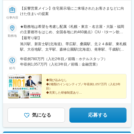
【反響営業メイン】住宅展示場にご来場されたお客さまなどに向
けた住まいの提案
仕事内容
★勤務地は希望を考慮し配属《札幌・東京・名古屋・大阪・福岡
の主要都市をはじめ、全国各地に約460拠点》◎U・Iターン歓迎
勤務地
◎マイカー通勤可※受動喫煙対策：あり（全事業所 屋内禁煙／屋
【最寄り駅】
外喫煙場所あり）※Ｕ・Ｉターン支援あり／会社都合で引っ越しが
旭川駅、新富士駅(北海道)、帯広駅、桑園駅、北２４条駅、東札幌
必要な場合は費用補助あり（規定あり）【下記は拠点一例です】※
駅、大谷地駅、太平駅、森林公園駅(北海道)、発寒駅、千歳駅(北
現在も拠点拡大中！
海道)、沼ノ端駅、桔梗駅、筒井駅(青森県)、撫牛子駅、本八戸
年収例780万円（入社2年目／前職：ホテルスタッフ）
駅、小中野駅、岩手飯岡駅、盛岡駅、泉外旭川駅、秋田駅、横手
年収例1,057万円（入社3年目／前職：金融営業）
駅、山形駅、東金井駅、鶴岡駅、西袋駅、米沢駅、平野駅(福島
給与
県)、笹木野駅、南福島駅、磐城太田駅、安積永盛駅、郡山富田
駅、新白河駅、湯本駅、会津若松駅、西那須野駅、宇都宮駅、東
◆飛び込みなし
武宇都宮駅、西川田駅、雀宮駅、小田林駅、県駅、新栃木駅、佐
◆2種類のインセンティブ／年収例1,057万円（入社3年
野市駅、常陸多賀駅、阿字ケ浦駅、赤塚駅、偕楽園駅、古河駅、
目）
研究学園駅、土浦駅、守谷駅、石原駅(埼玉県)、熊谷駅、北上尾
◆充実した研修制度あり
◆「棟数」で評価＝無理な営業で販売価格を上げる必要
駅、本庄駅、久喜駅、花崎駅、東松山駅、新三郷駅、浦和駅、武
なし
蔵浦和駅、八木崎駅、さいたま新都心駅、加茂宮駅、朝霞駅、谷
◆完全週休2日制／年休120日以上
塚駅、鳩ケ谷駅、川越駅、狭山ケ丘駅、若葉駅、南越谷駅、飯岡
駅、京成成田駅、柏たなか駅、逆井駅、初石駅、新松戸駅、東海
圧倒的な商品力が、あなたの提案をバックアップしま
気になる
応募する
す！
神駅、鬼越駅、印西牧の原駅、千葉寺駅、スポーツセンター駅、
幕張駅、五井駅、茂原駅、木更津駅、新豊洲駅、新小岩駅、石神
井公園駅、井荻駅、三鷹駅、浜田山駅、錦糸町駅、上町駅、駒沢