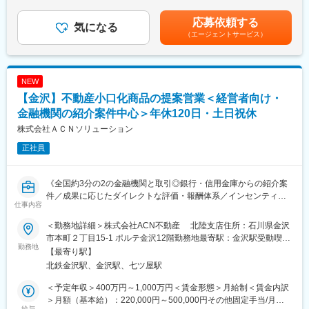
ます。・出張手当 2,000円/日・資格手当 ※資格内容による・車
す。中堅、大手のお客様がメインとなるため、きめ細やかな顧客
両借上手当 ※自家用車を使用いただく場合・住宅手当 ※京都市
対応力が求められます。
応募依頼する
■同ポジションの特徴
気になる
内への引っ越しを希望される場合※現場常駐時の宿泊費、交通費は
電気工事の他、請負内容により土木工事、外構工事の管理も行っ
※基本的にはお客様からの修理依頼は本社コールセンターで一括集
（エージェントサービス）
全て支給いたします賃金はあくまでも目安の金額であり、選考を
ていただきます。
約しておりそこから各サービスエンジニアへ担当振り分けを行い
通じて上下する可能性があります。月給(月額)は固定手当を含めた
ますので急な呼び出しも少なく、就業環境も良好です。
表記です。
■勤務地
NEW
・勤務地は工事現場所在地によりますが、北陸、中部、関西、中
■勤務形態：
四国が多くなります。
【金沢】不動産小口化商品の提案営業＜経営者向け・
年間休日122日（2025年度）。
・京都営業所配属となりますが、ご自宅から現場へ直行直帰して
会社カレンダーに基づきながら、365日のシフト制で勤務いただ
金融機関の紹介案件中心＞年休120日・土日祝休
いただくことが可能です。
きます。
株式会社ＡＣＮソリューション
・工事期間としては、長くて2～3か月程度になります。現場不稼
※土日祝にシフトに入った場合は、平日に振替休日を取得しながら
働時はご自宅からのリモートワークも可能です。
122日の年間休日を取得いただきます。
正社員
・ご自宅から通えない範囲の場合は、出張していただくことにな
るため、別途ホテルやマンスリーマンションなどをご用意させて
変更の範囲：会社の定める業務
いただきます。
《全国約3分の2の金融機関と取引◎銀行・信用金庫からの紹介案
※働き方の詳細については選考の中で別途ご相談させていただけれ
件／成果に応じたダイレクトな評価・報酬体系／インセンティブ
仕事内容
ば幸いです。
平均200万円》
＜勤務地詳細＞株式会社ACN不動産 北陸支店住所：石川県金沢
■魅力ポイント：
■概要
市本町２丁目15-1 ポルテ金沢12階勤務地最寄駅：金沢駅受動喫煙
◎資格取得制度の充実
全国約3分の2の金融機関と取引する同社で、銀行・信用金庫から
勤務地
対策：屋内全面禁煙変更の範囲：会社の定める事業所
【最寄り駅】
資格取得に向けた受講料、講習会の参加など基本的には全て会社
紹介を受け、法人・個人へ不動産小口化商品「Aシェア」を提案し
北鉄金沢駅、金沢駅、七ツ屋駅
負担です。
ます。
◎ 安定した仕事量で安心
飛び込みなどの新規開拓はなく、金融機関との信頼関係を起点
＜予定年収＞400万円～1,000万円＜賃金形態＞月給制＜賃金内訳
一般住宅から工場、公共施設まで幅広い電気工事を手がけてお
に、顧客の資産運用・相続対策ニーズへ応える営業です。
＞月額（基本給）：220,000円～500,000円その他固定手当/月：
り、安定した受注があります。景気に左右されにくい業界なの
給与