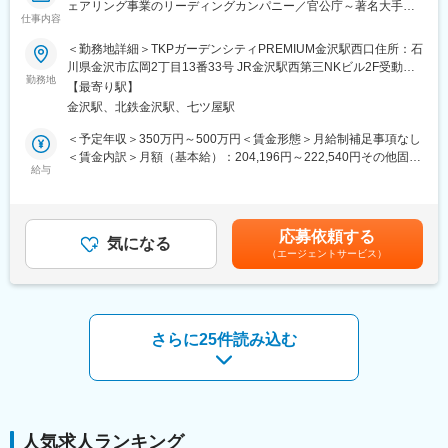
ェアリング事業のリーディングカンパニー／官公庁～著名大手企
お客様の予算や納期など聞いたうえで当社がお役に立てるかなど
仕事内容
業まで年間約３万社と取引する安定した顧客基盤／チャレンジを
考えながら提案をしておりますので工夫しながら進めていき裁量
応援する社風】
についてはお任せしております。
＜勤務地詳細＞TKPガーデンシティPREMIUM金沢駅西口住所：石
◎官公庁～著名大手企業まで年間約３万社と取引する安定した顧
大切にしていることは、お客様との関係構築となります。
川県金沢市広岡2丁目13番33号 JR金沢駅西第三NKビル2F受動喫
客基盤
勤務地
煙対策：屋内全面禁煙変更の範囲：会社の定める事業所
【最寄り駅】
◎既存事業の強みを活かし、地方創生など挑戦を続ける成長企業
■入社後の流れ：
金沢駅、北鉄金沢駅、七ツ屋駅
◎育児支援など福利厚生充実／豊富なキャリアパス有
入社後はOJTとして先輩社員との同行で営業の進め方や商品知識
について学んでいただきます。
＜予定年収＞350万円～500万円＜賃金形態＞月給制補足事項なし
■業務内容：
独り立ち後は裁量をもって営業活動ができるため幅広い提案がで
＜賃金内訳＞月額（基本給）：204,196円～222,540円その他固定
ＴＫＰの貸会議室の運営業務全般をお任せします！
給与
きます。
手当/月：14,670円～16,760円固定残業手当/月：31,134円～
【主な業務内容】
50,700円（固定残業時間30時間0分/月）超過した時間外労働の残
・お客様との打ち合わせ、ご提案
■やりがい：
業手当は追加支給＜月給＞250,000円～290,000円（一律手当を含
・ご予約会場へのご案内、会場説明
毎週訪問しているお客様に対し、億単位の注文をいただいたとき
む）＜昇給有無＞有＜残業手当＞有＜給与補足＞※詳細は経験・能
応募依頼する
・貸会議室の会場準備（設営・清掃）
気になる
は言葉にできないほどの喜びがあります！
力を考慮した上で決定■昇給昇格：年2回■賞与：年2回・エリア
（エージェントサービス）
・予約管理、問い合わせ対応
スケールが大きく、裁量もあり入社年月関係なく工夫をすれば実
給：10,000円・20時間分の深夜労働手当：4,670円～6,760円※超
・既存顧客への近隣施設案内およびフォロー
績を上げられる環境です！
過分支給賃金はあくまでも目安の金額であり、選考を通じて上下
・売上確認、管理
する可能性があります。月給(月額)は固定手当を含めた表記です。
・ケータリング対応 など
■当社について：
おもに橋梁のPC構造物の建設をはじめ、コンクリート二次製品の
さらに25件読み込む
＼未経験スタートの方多数／
開発・生産・販売を行っています。島々を結ぶ橋梁や高速道路・
飲食店などの接客業、販売スタッフの方などホスピタリティを活
主要道路の橋、農業用水路用のU型製品をはじめ、道路端の擁壁
かして活躍されている方が多数。
や法面保護、住宅や造成工事にも使われるL型擁壁などのコンクリ
ホテルなどの催事場スタッフ・イベント設営スタッフとしての経
ート構造物を手掛けています。
験者の方も備品準備や会場設営の経験や知識を活かせます。
人気求人ランキング
変更の範囲：会社の定める業務