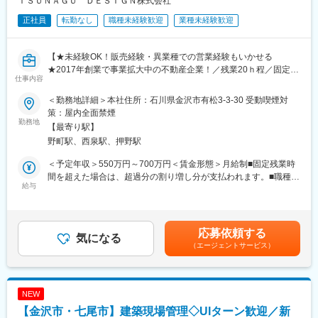
ＴＳＵＮＡＧＵ ＤＥＳＩＧＮ株式会社
・企画～施工管理
・年休111日（水曜固定休み＋平日1日）
正社員
転勤なし
職種未経験歓迎
業種未経験歓迎
・販売管理
・平均有休取得8.16日（2024年実績）
・残業20ｈ
＜特徴＞
・転居をともなう転勤無し
【★未経験OK！販売経験・異業種での営業経験もいかせる
・グループ会社の売買仲介部門からお客様紹介もあり◎ほかに
★2017年創業で事業拡大中の不動産企業！／残業20ｈ程／固定給
も、空き家やご年配のご家族の家など、買取依頼の案件が多いで
仕事内容
高い＆賞与でしっかり過程まで評価◎】
す
・社内には設計や施工スタッフもいるため、連携しながら物件の
＜勤務地詳細＞本社住所：石川県金沢市有松3-3-30 受動喫煙対
金沢市を中心に不動産売買・買取再販・リフォームなど住まいに
企画を進めていきます！
策：屋内全面禁煙
関わる幅広いサービスを提供する当社にて、買取再販営業をお任
勤務地
【最寄り駅】
せします！
■キャリア：
野町駅、西泉駅、押野駅
まずは、これまでの経験を活かし、営業として活躍いただきま
■採用背景：
す。その後、営業戦略の策定やKPIマネジメント、メンバーの採用
＜予定年収＞550万円～700万円＜賃金形態＞月給制■固定残業時
新規事業の立ち上げや新規出店計画が進んでいるため、増員募
や育成に携わっていただきます。
間を超えた場合は、超過分の割り増し分が支払われます。■職種手
集！今回は将来的にリーダーも担っていけるような方を採用した
給与
当20,000円含む＜賃金内訳＞月額（基本給）：274,000円～
いと考えています。
■給与／インセンティブについて：
348,000円その他固定手当/月：35,000円固定残業手当/月：66,000
インセンティブ制ではなく、固定給＋賞与で安定した給与形態◎
円～82,000円（固定残業時間30時間0分/月）超過した時間外労働
＼買取再販とは？／
※評価制度…「業績」と「過程・スタンス」の両軸で評価項目があ
の残業手当は追加支給＜月給＞375,000円～465,000円（一律手当
応募依頼する
中古の戸建てやマンションを買い取り、新しく改修をして、きれ
気になる
り、過程までしっかり評価される仕組みです
を含む）＜昇給有無＞有＜残業手当＞有＜給与補足＞■賞与：年2
（エージェントサービス）
いで性能を高めた状態で再販売する仕事です！様々な不動産の仕
回（7月・12月）■昇給：年2回（1月・7月）賃金はあくまでも目
入れから販売に至るまでのプランニング業務をお任せいたしま
■組織構成：
安の金額であり、選考を通じて上下する可能性があります。月給
す。
買取再販営業：2名在籍（係長1名／メンバー1名）
(月額)は固定手当を含めた表記です。
◆20代・30代が中心の若く活気ある組織◎異業種からの転職者も
NEW
＜具体的には＞
多数活躍中
【金沢市・七尾市】建築現場管理◇UIターン歓迎／新
・不動産企業に定期訪問をし、情報収集
◆報告・連絡・相談・確認が徹底されており、コミュニケーショ