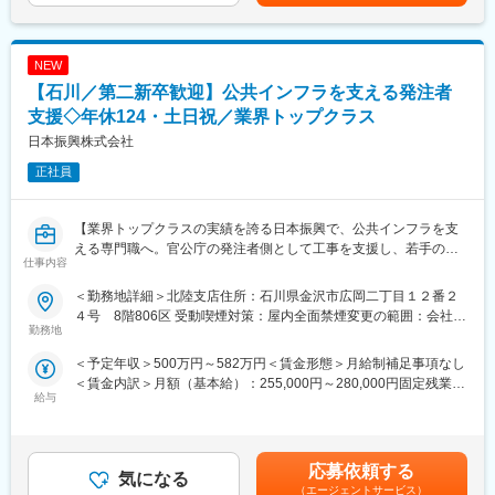
じて上下する可能性があります。月給(月額)は固定手当を含めた表
種事務的業務も行います。
記です。
・営業部の社員が１名で現地調査をして施工等の現場作業のお手
伝いをするようなことはなく、必ず、営業支援部門、又は、エン
NEW
ジニアリング部門（設計・積算・施工部門）の社員と同行し、必
【石川／第二新卒歓迎】公共インフラを支える発注者
要に応じ、見積作成・作図等を支援するというようなイメージで
すのでご安心ください。
支援◇年休124・土日祝／業界トップクラス
日本振興株式会社
■取り扱い商品:
正社員
・パッケージエアコン（電気式）
・ガスヒートポンプエアコン
・ナチュラルチラー（吸収式冷凍機）
【業界トップクラスの実績を誇る日本振興で、公共インフラを支
※全てを取り扱っているのは、総合電機メーカーのパナソニックだ
える専門職へ。官公庁の発注者側として工事を支援し、若手のう
けです！
仕事内容
ちから“社会に残る仕事”に携わる◎】
■求人の特徴：
＜勤務地詳細＞北陸支店住所：石川県金沢市広岡二丁目１２番２
■日本振興について：
・高い開発力と豊富な商品ラインナップを持つパナソニックのブ
４号 8階806区 受動喫煙対策：屋内全面禁煙変更の範囲：会社の
・公共インフラ分野で業界トップクラスの実績
勤務地
ランドを背負い、顧客の課題解決をミッションに、顧客満足度を
定める事業所
日本振興は、官公庁と直接関わりながら公共インフラを支えてき
追求できる業務です。
＜予定年収＞500万円～582万円＜賃金形態＞月給制補足事項なし
た業界トップクラスの企業です。長年にわたり信頼と実績を積み
働き方改革の文脈で、勤怠管理を徹底(残業時間が30hを超えない
＜賃金内訳＞月額（基本給）：255,000円～280,000円固定残業手
重ねており、未経験からでも「社会に必要とされる仕事」に携わ
よう、事務所の入退室時間をシステムと同期）しており、充実し
給与
当/月：63,000円～84,000円（固定残業時間30時間0分/月）超過し
れる環境が整っています。
た就業環境が実現できます。
た時間外労働の残業手当は追加支給＜月給＞318,000円～364,000
スケールの大きな公共プロジェクトに関わりながら、着実に成長
・営業職は原則として休日や夜間の対応はございません（実際の
円（一律手当を含む）＜昇給有無＞有＜残業手当＞有＜給与補足
できる点が大きな魅力◎
工事系の業務は別も部門の為）
＞【昇給】年1回（4月）【賞与】年2回（7月・12月）※別途、特
応募依頼する
気になる
別賞与有り（業績により支給）【年収例】45歳・中途入社 10年
＼発注者支援業務とは？／
■同社の魅力：
（エージェントサービス）