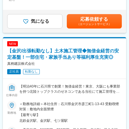
50,200円固定残業手当/月：83,800円（固定残業時間40時間0分/
で、長く安心して働けます。
■業務内容
月）超過した時間外労働の残業手当は追加支給＜月給＞354,000
◎太陽光発電への取り組み
・提携銀行・信用金庫への訪問、商品情報の提供、関係構築
円～634,000円（一律手当を含む）＜昇給有無＞有＜残業手当＞
太陽光発電の電気工事については初期から参入しており、北は青
・金融機関から紹介を受けた顧客の資産状況・課題の把握
有＜給与補足＞■賞与：年2回（6月・12月）■固定残業代制 超過
応募依頼する
森県から南は鹿児島県まで太陽光発電の施工実績があります。同
・「Aシェア」の立地、収益性、管理方法などの商品説明
気になる
分別途支給《変動給について補足》固定給に加え下記変動給（イ
業他社と比較しても初期から太陽光発電に関しては歴史が古い
（エージェントサービス）
・資産運用や相続対策の目的に応じた購入プランの提案
ンセンティブ・歩合給・賞与）が追加で支給されるイメージで
為、どこにも負けないノウハウもあります。
・価格変動、空室、賃料下落などのリスク説明
す。・下限想定：年間100万円程・同ポジションの平均値：年間
・契約後の顧客および紹介元金融機関への継続フォロー
200万円程・成果を創出した場合：年間450万円程賃金はあくまで
変更の範囲：会社の定める業務
も目安の金額であり、選考を通じて上下する可能性があります。
NEW
＼商品の魅力！／
月給(月額)は固定手当を含めた表記です。
【金沢/出張転勤なし】土木施工管理◆無借金経営の安
■提案いただく商品について：
「Aシェア」は、都心の物件を1口100万円、5口・10口から保有
定基盤！一部住宅・家族手当あり等福利厚生充実◎
できる商品です。対象は東京主要5区、名古屋・栄、京都、大阪・
真柄建設株式会社
心斎橋、福岡・天神などで、駅徒歩3～4分以内が中心。物件の希
正社員
転勤なし
少性、低い空室率、管理コストを抑えやすい規模、売却後の一括
管理が強みです。
高額なフロアの小口化により購入層が広がり、需要が拡大してい
【明治40年に石川県で創業！無借金経営！東京、大阪にも事業部
ます。
を持つ北陸トップクラスのゼネコンである当社にて施工管理をお
仕事内容
任せいたします！】
■営業スタイル（新規開拓無し）
顧客を探し回るのではなく、金融機関や既存顧客からの紹介に対
＜勤務地詳細＞本社住所：石川県金沢市彦三町1-13-43 受動喫煙
■業務詳細
し、求められる商材を提案できます。
対策：敷地内全面禁煙
【工事主任の場合】
勤務地
【最寄り駅】
測量、図面作成、計画表作成、品質・工程・安全管理、業者選定
■評価・インセンティブについて：
北鉄金沢駅、金沢駅、七ツ屋駅
など
成約率は約3割、単価は小口商品で約2,500万円。月2～3件の成約
【現場所長の場合】
が目標の目安です。成果は固定給の昇格、賞与、インセンティブ