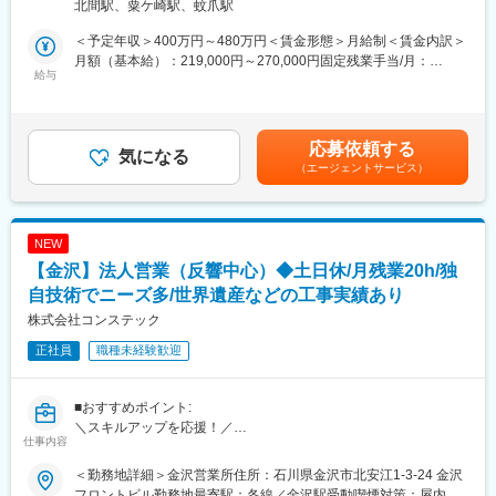
北間駅、粟ケ崎駅、蚊爪駅
す。
技術提案をするなどし取り組みを進めている。
＜予定年収＞400万円～480万円＜賃金形態＞月給制＜賃金内訳＞
■業務詳細
■現場の改革
月額（基本給）：219,000円～270,000円固定残業手当/月：
【新卒採用】
給与
現在職場のトイレを陶器のトイレに変えたり、現場事務所の上に
67,000円～85,000円（固定残業時間40時間0分/月）超過した時間
・インターンシップ、会社説明会の企画・運営
対抗工発電をつけたりしている。
外労働の残業手当は追加支給＜月給＞286,000円～355,000円（一
・ナビサイトの運用
電気の使用を気にすることなく使えるため、エアコンを使用でき
律手当を含む）＜昇給有無＞有＜残業手当＞有＜給与補足＞賞与
・学校訪問
るなど現場の環境整備につながっております。
あり（年2回）前年実績績2.0か月分昇給あり（年1回）前年実績績
応募依頼する
・学生対応、面接日程調整
気になる
1月あたり5,000円～20,000賃金はあくまでも目安の金額であり、
（エージェントサービス）
・入社式の企画・運営
■人を大事にするまがら
選考を通じて上下する可能性があります。月給(月額)は固定手当を
・入社後フォロー
・再雇用制度について：
含めた表記です。
定年後についても再雇用制度あり：正社員での再雇用（1年ごとの
【中途採用】
更新）
NEW
・求人票作成
時短勤務やフレキシブル勤務も可能になり面談時に相談してきま
【金沢】法人営業（反響中心）◆土日休/月残業20h/独
・スカウトサービス運用
るそうです。
・応募者対応、面接日程調整
自技術でニーズ多/世界遺産などの工事実績あり
・面接対応
・健康診断について：
株式会社コンステック
・入社後フォロー
2次検診の費用負担・人間ドッグの費用負担があります
正社員
職種未経験歓迎
人間ドッグの費用は、40代は5年ごと、50代は3年ごと全額負担が
【その他業務】
され手厚くなっております。
・工事関連書類の作成
また法廷外の健康診断、腫瘍マーカーや大腸検査も受けられま
■おすすめポイント:
・工場内での軽作業
す。
＼スキルアップを応援！／
仕事内容
講習会の実施や資格受験費用の会社負担、
※業務状況に応じて担当いただきます。
最大月5万円もの技術手当など社員のスキル向上を全力で応援して
※軽作業は希望や適性を考慮します。
＜勤務地詳細＞金沢営業所住所：石川県金沢市北安江1-3-24 金沢
います。
フロントビル勤務地最寄駅：各線／金沢駅受動喫煙対策：屋内全