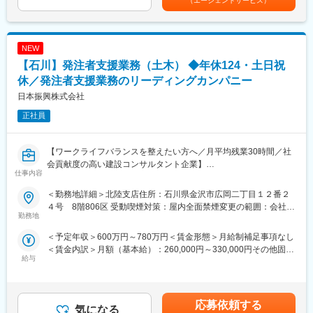
（エージェントサービス）
【年収例】38歳・中途入社 7年目（係長）830万円／1級土木＋
（１） 官公庁案件中心だからこその「安定した働き方」
公共事業の発注者である官公庁を、技術的立場から支援する業務
技術士補（基本給28.64万円＋諸手当＋賞与）賃金はあくまでも目
・土日祝休み、残業月平均30時間
をお任せ致します。
安の金額であり、選考を通じて上下する可能性があります。月給
・急な方針転換や過度な納期逼迫が起きにくい
(月額)は固定手当を含めた表記です。
・長期スパンのプロジェクトが多く、先を見通した働き方が可能
NEW
■職務詳細：※ご経験に応じてお任せ致します。
・景気変動の影響を受けにくく、安定した就業環境
（1）資料作成・整理
【石川】発注者支援業務（土木） ◆年休124・土日祝
（２）ワークライフバランスを意識した就業環境
事業に関する各種資料（予算・調査・設計条件・工事発注資料
休／発注者支援業務のリーディングカンパニー
・公共性の高い仕事でありながら、無理のない働き方を重視する
等）の作成・取りまとめ支援
日本振興株式会社
社風
（2）積算支援
・業務過多・長時間労働にならないよう、組織的に業務を分担
工事予定価格算出のため、現地調査、図面・数量確認、積算資料
正社員
作成、システム入力等を支援
■社風：
（3）工事監督支援
技術者一人ひとりの専門性を尊重し、長期的な育成を重視。中途
工事図面・施工状況の確認、関係機関との調整資料作成、段階確
【ワークライフバランスを整えたい方へ／月平均残業30時間／社
入社者も多く、施工管理経験者が多数活躍中
認、変更対応、完了検査立会等の支援
会貢献度の高い建設コンサルタント企業】
仕事内容
変更の範囲：会社の定める業務
■業務の特徴
■日本振興について：
＜勤務地詳細＞北陸支店住所：石川県金沢市広岡二丁目１２番２
・発注者側の立場で事業全体を俯瞰できる
（1）公共インフラ分野を牽引するリーディングカンパニー
４号 8階806区 受動喫煙対策：屋内全面禁煙変更の範囲：会社の
・設計、積算、施工管理経験を幅広く活かせる
官公庁向けインフラ事業において長年の実績と信頼を築き、業界
勤務地
定める事業所
・無理な出張の少ない、地域密着型の働き方
を代表する存在として社会基盤を支えています。リーディングカ
＜予定年収＞600万円～780万円＜賃金形態＞月給制補足事項なし
ンパニーならではの大規模かつ社会的影響力の大きいプロジェク
＜賃金内訳＞月額（基本給）：260,000円～330,000円その他固定
＼働き方について／
トに携わることができます。
給与
手当/月：68,450円～146,450円固定残業手当/月：71,550円（固定
（１） 官公庁案件中心だからこその「安定した働き方」
（2）豊富な実績に裏付けられた高い信頼性
残業時間30時間0分/月）超過した時間外労働の残業手当は追加支
・土日祝休み、残業月平均30時間
全国規模で多数の公共案件を手がけてきた実績があり、安定した
給＜月給＞400,000円～548,000円（一律手当を含む）＜昇給有無
・急な方針転換や過度な納期逼迫が起きにくい
受注と継続的な成長を実現しています。
＞有＜残業手当＞有＜給与補足＞【昇給】年1回（4月）【賞与】
・長期スパンのプロジェクトが多く、先を見通した働き方が可能
応募依頼する
気になる
年2回（7月・12月）※別途、特別賞与有り（業績により支給）
・景気変動の影響を受けにくく、安定した就業環境