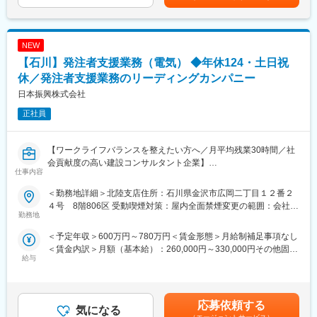
目（係長）700万円／1級土木+RCCM（基本給28.64万円＋諸手当
公共事業の計画や発注に関する支援・補助を行う事業です！施工
パナソニックGでのtoBの価値発揮を担う企業です。業務用冷蔵庫
＋賞与）賃金はあくまでも目安の金額であり、選考を通じて上下
会社（ゼネコン）と発注者（官公庁・公共事業主）の間に入るこ
や商業施設の空調機器、太陽光発電システムまで多岐渡る商材を
する可能性があります。月給(月額)は固定手当を含めた表記です。
とで発注者側の負担を減らしつつ、施工の質や専門性を担保する
扱う中で、販売から設置、購入後のメンテナンスまで全てを自社
NEW
ことができます。
で一貫して行い、得られたデータをシステムに還元する事で、顧
【石川】発注者支援業務（電気） ◆年休124・土日祝
客の事業効率化、見える化、最適化に貢献しています。
＼教育体制について／
ワンストップでサービスを提供しており、顧客のニーズに総合的
休／発注者支援業務のリーディングカンパニー
現場・実務を通じて着実に力を身につけるOJT教育を基本として
に応えられる為、顧客からの信頼も厚く継続的に繋がる事で、安
日本振興株式会社
います。
定した経営を保っています。
（1）経験・スキルに応じて、段階的に業務を担当
正社員
（2）先輩社員・上長のフォローを受けながら実践的に学習
変更の範囲：会社の定める業務
（3）官公庁案件特有のルールや進め方も、実務を通して理解可能
経験が浅めの方でも、無理なく業務に慣れていける環境です◎
【ワークライフバランスを整えたい方へ／月平均残業30時間／社
会貢献度の高い建設コンサルタント企業】
仕事内容
■職務詳細：※ご経験に応じてお任せ致します。
（1）資料作成・整理
■日本振興について：
＜勤務地詳細＞北陸支店住所：石川県金沢市広岡二丁目１２番２
事業に関する各種資料（予算・調査・設計条件・工事発注資料
（1）公共インフラ分野を牽引するリーディングカンパニー
４号 8階806区 受動喫煙対策：屋内全面禁煙変更の範囲：会社の
等）の作成・取りまとめ支援
官公庁向けインフラ事業において長年の実績と信頼を築き、業界
勤務地
定める事業所
（2）積算支援
を代表する存在として社会基盤を支えています。リーディングカ
＜予定年収＞600万円～780万円＜賃金形態＞月給制補足事項なし
工事予定価格算出のため、現地調査、図面・数量確認、積算資料
ンパニーならではの大規模かつ社会的影響力の大きいプロジェク
＜賃金内訳＞月額（基本給）：260,000円～330,000円その他固定
作成、システム入力等を支援
トに携わることができます。
給与
手当/月：68,450円～146,450円固定残業手当/月：71,550円（固定
（3）工事監督支援
（2）豊富な実績に裏付けられた高い信頼性
残業時間30時間0分/月）超過した時間外労働の残業手当は追加支
工事図面・施工状況の確認、関係機関との調整資料作成、段階確
全国規模で多数の公共案件を手がけてきた実績があり、安定した
給＜月給＞400,000円～548,000円（一律手当を含む）＜昇給有無
認、変更対応、完了検査立会等の支援
受注と継続的な成長を実現しています。
＞有＜残業手当＞有＜給与補足＞【昇給】年1回（4月）【賞与】
応募依頼する
気になる
年2回（7月・12月）※別途、特別賞与有り（業績により支給）
＼働き方について／
■職務内容：