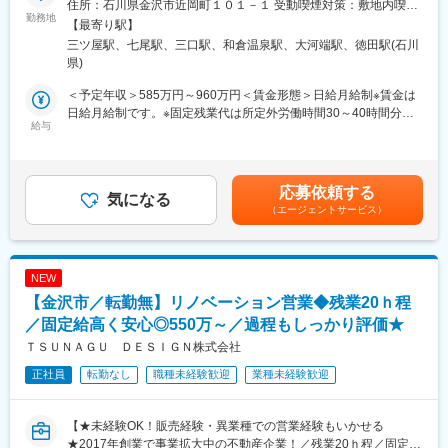
【土地を活用している】ということです。
住所：石川県金沢市近岡町１０１－１ 受動喫煙対策：敷地内喫煙
リフォーム現場管理を中心に、施工の品質・安全・工程・コスト
勤務地
可能場所あり＜勤務地詳細2＞ＬＩＸＩＬリフォームショップアン
【最寄り駅】
管理、作業指導、関連業者との調整など、現場運営全般を担って
■業務の特徴：
トール七尾店住所：石川県七尾市小島町九部３番地１ 受動喫煙対
三ツ屋駅、七尾駅、三口駅、和倉温泉駅、大河端駅、徳田駅(石川
いただきます。お客様や設計担当と連携し、理想の住まいづくり
・億単位の商材を提案する仕事となるので、長期的な関係性構築
策：敷地内喫煙可能場所あり変更の範囲：会社の定める事業所
県)
に貢献する仕事です。
が必要となります
・知識も大事ですが「人として」がとても大事な仕事です
＜予定年収＞585万円～960万円＜賃金形態＞日給月給制※賃金は
■業務詳細：
日給月給制です。※固定残業代は所定外労働時間30～40時間分を
・現場の作業指導、協力業者との打ち合わせや調整
給与
■正当な評価体制：
支給＜賃金内訳＞月額（基本給）：318,600円～492,800円/月22
・工事進捗の確認と管理（遅れや安全・品質面の課題把握と対
社内の5人に1人が年収1000万円以上と給与UPが叶う仕事です。
日間勤務想定その他固定手当/月：71,400円～147,200円＜想定月
応）
契約金額は数億円になるため、大きなインセンティブが支給され
額＞390,000円～640,000円＜昇給有無＞有＜残業手当＞有＜給与
・工事工程やスケジュール、コストの管理
ることが高年収の理由です。
補足＞その他固定手当は固定残業代となります。固定残業代は時
応募依頼する
・各種調査や検査の立ち会い、必要書類の作成
気になる
時短勤務でも評価基準は同様のため、６時間勤務でも年収1,000万
間外労働の有無にかかわらず、３０～４０時間分を支給（時間数
（エージェントサービス）
・品質管理、安全管理を徹底し、トラブル防止や円滑な現場運営
円が目指せます。
は、技能・経験や職務遂行能力などを考慮し、個人ごとに決
・お客様や社内スタッフとの円滑なコミュニケーション
定）。超過分は別途支給されます。賃金はあくまでも目安の金額
・関係各所との調整、現場での課題抽出と改善提案
■時短勤務×営業でも活躍できる理由：
であり、選考を通じて上下する可能性があります。月給(月額)は固
土地活用営業は「長時間労働」「飛び込み中心」という印象を持
定手当を含めた表記です。
NEW
■扱うサービス：
たれがちですが、当社では計画性を重視した営業活動を行ってい
【金沢市／転勤無】リノベーション営業◆残業20ｈ程
LIXIL製品を中心とした住宅・店舗リフォーム、増改築、内外装工
ます。勤務時間に制約があることを前提に役割設計を行い、成果
事、設備更新など幅広い案件に対応します。
／固定給高く安心◎550万～／過程もしっかり評価★
基準も明確です。時短勤務でも重要な提案を任され、正当に評価
される環境が整っています。
ＴＳＵＮＡＧＵ ＤＥＳＩＧＮ株式会社
■組織構成：
正社員
転勤なし
職種未経験歓迎
業種未経験歓迎
金沢市・または七尾市のＬＩＸＩＬリフォームショップアントー
■入社後のミッション：
ルにて就業いただきます。金沢、七尾ともに10名ほどのスタッフ
いきなりやってきた方に大切な土地を任せられないため、まずは
が在籍しており、若手からベテランまで幅広く活躍しています。
関係性構築からがスタートです。
【★未経験OK！販売経験・異業種での営業経験もいかせる
その土地への想い入れ、今後への悩みについて、話を「聞く」こ
★2017年創業で事業拡大中の不動産企業！／残業20ｈ程／固定給
■業務の魅力：