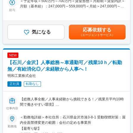
＜予定年収＞500万円～700万円＜賃金形態＞月給制＜賃金内訳＞
客先対応、予算組み、社内調整、スケジュール管理、近隣への対
へ反映。
月額（基本給）：247,000円～559,000円＜月給＞247,000円～
応、コストダウンなど
給与
20代でマネージャー職、年収1000万円程となった実績もあり、金
559,000円＜昇給有無＞有＜残業手当＞有＜給与補足＞・昇給：
＜取り扱い物件＞下水道、処理場、道路、造成、橋梁、ダムなど
融営業で培った力を明確な評価へつなげられます。
年1回・賞与：年2回■モデル年収53歳・工事長 年収922万〔月
給55.9万＋賞与年251万〕45歳・課長 年収788万〔月給51.6
■受注元：
■同社について：
万＋賞与年169万〕40歳・課長代理 年収734万〔月給48.1万＋賞
応募依頼する
公官庁：民間＝37％：63％
気になる
ACNグループは、オフィスソリューションと不動産事業を展開。
与年156万〕※既婚者、賞与年4.5ヶ月（2024実績）賃金はあくま
（エージェントサービス）
好立地・希少性の高い物件の商品化力と、全国の金融機関との取
でも目安の金額であり、選考を通じて上下する可能性がありま
■働き方：
引基盤が強みです。
す。月給(月額)は固定手当を含めた表記です。
転勤：無
今後3年間で100名増員を計画する成長期に、成果を正当に評価す
出張：無
る組織で早期昇格を目指せます。
NEW
夜勤：無
【石川／金沢】人事総務～車通勤可／残業10ｈ／転勤
直行直帰：ＯＫ
変更の範囲：会社の定める業務
内勤外勤の割合：内勤4割、外勤6割
無／有給消化◎／未経験から人事へ！
iPad/PC導入：有（スパイダープラス使用）
明和工業株式会社
施工現場に複数名配置：有（所長＋主任クラス＋若手の配置が基
正社員
転勤なし
本）
■ICT活用に向けて取り組み
【総務人事全般／人事未経験から挑戦できる！／残業月平均10時
現在ICT活用の取り組みに力をいれております。
間で働きやすい環境】
・金沢では県内初となるICT中層混合処理工に取り組まれ国土交通
仕事内容
省にて優秀賞を受賞
■業務概要
・コンクリート構造物改良工事にてICTを活用され農林水産省大臣
＜勤務地詳細＞本社住所：石川県金沢市湊3-8-1 受動喫煙対策：屋
総務人事部門にて、新卒・中途採用業務を中心に、工事書類の作
賞受賞
内全面禁煙変更の範囲：会社の定める事業所
成や工場内での軽作業など幅広い業務をお任せします。管理部門
勤務地
施行管理の業務効率化のために、特に土木施工管理では工事予算
【最寄り駅】
と現場の双方に関わりながら、会社運営を支えるポジションで
にドローンやVRを使用することを前提に