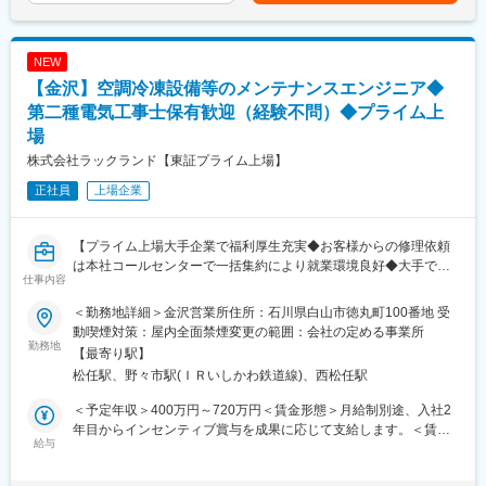
不動産×テクノロジーを強みに、賃貸仲介を軸とした幅広い不動産
い工程を指揮します。
可能性があります。月給(月額)は固定手当を含めた表記です。
サービスを展開し、業界を牽引し続けています。
■業務詳細
NEW
・設計は別の部署が担当していますのでほとんど行う事はありま
【金沢】空調冷凍設備等のメンテナンスエンジニア◆
変更の範囲：会社の定める業務
せんが、現場での修正やお客様からの要望に伴う変更等の一部修
正等は行う事がございます。部品調達は、現場にて追加で必要な
第二種電気工事士保有歓迎（経験不問）◆プライム上
部品の発注といった一部を行って頂く事がございます。
場
・工期は約3ヶ月程度の案件が多く、長いもので6ヶ月程度です。
株式会社ラックランド【東証プライム上場】
担当エリアは福井、富山、石川の北陸圏内がほとんど。基本的に
はご自宅から日帰りで就業します。万が一宿泊を伴う出張が発生
正社員
上場企業
した場合は、宿泊費用を企業側が負担のうえ、出張手当の支給有
り。
・お客様が稼働していない時の業務が発生するため、土日や、祝
【プライム上場大手企業で福利厚生充実◆お客様からの修理依頼
日に出勤頂く可能性もありますが、休日出勤の場合は振替休日を
は本社コールセンターで一括集約により就業環境良好◆大手で育
仕事内容
取得します。夜間業務もほとんどなく日中に業務を行って頂く事
成環境◎一般建築に関わる資格取得も可能でキャリアアップも期
が基本です。
待できます】
＜勤務地詳細＞金沢営業所住所：石川県白山市徳丸町100番地 受
動喫煙対策：屋内全面禁煙変更の範囲：会社の定める事業所
■働き方
★商業施設等の建築物や食品工場等の様々な設備（空調・給排
勤務地
【最寄り駅】
・残業時間は月平均で20h以下と非常に働きやすい環境です。フ
水・電気・冷凍冷蔵・厨房設備等）に携わることが可能で、キャ
松任駅、野々市駅(ＩＲいしかわ鉄道線)、西松任駅
レックス出勤やリモート環境の整備（現場事務所より申請書類の
リアアップにつながります
提出などが可能）により、残業時間を抑えることができていま
★若手への育成環境も整っており、未経験の方でも安心して就業
＜予定年収＞400万円～720万円＜賃金形態＞月給制別途、入社2
す。
して頂けます
年目からインセンティブ賞与を成果に応じて支給します。＜賃金
・転勤も基本的には発生せず、発生したとしても管理職登用など
★ご経験者の方へはご自身のスキルを存分に活かしながらご経験
給与
内訳＞月額（基本給）：333,333円～600,000円＜月給＞333,333
のキャリアアップに伴うものがほとんどです。
を若手社員の教育・サポートを行うような【メンテナンスアドバ
円～600,000円＜昇給有無＞有＜残業手当＞有＜給与補足＞※給与
イザー】のポジションをご用意しています。