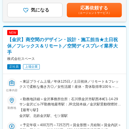
年収は前職・経験を考慮の上、同社規程に準じ決定します。■賞
で、公共工事を中心とした工事発注に伴い発生する業務をお任せ
設備のほか環境保全プラント設備を官公庁などに納入し、安定し
与：年2回■給与改定：年1回 賃金はあくまでも目安の金額であ
応募依頼する
します。手がける工事は道路や河川など大規模なものが多く、イ
た事業を展開しています。
気になる
り、選考を通じて上下する可能性があります。月給(月額)は固定手
ンフラ整備の最先端で安心・安全な地域作りに貢献するやりがい
（エージェントサービス）
【創業70年超の実績と安定性！】
当を含めた表記です。
の大きな仕事です。
社員の情熱と時代を先取りする発想や技術革新で、常にお客様に
高品質商品とサービスを提供してきました。また、「水」「空
■資格取得支援について：
気」「環境」を大切に、社会貢献してきた企業姿勢は、環境の世
NEW
当社では会社の技術力を高めるために、 個人の資格取得を奨励
紀といわれる21世紀に大いなる可能性を秘めた企業です。
【金沢】商空間のデザイン・設計・施工担当★土日祝
し、全面的にバックアップしています。受験のための講習、合格
【幅広い手厚いサポートで安定受注を獲得】
時の受験費用および受験時宿泊交通費の全額補助、資格更新時の
単なる販売会社にとどまらぬ独自の技術力で各種プラント計画か
休／フレックス＆リモート／空間ディスプレイ業界大
セミナー受講費用および受講時宿泊交通費の全額補助
ら設計、施工、維持管理のほか、制御システム等の設計なども担
手
当。技術商社としての地位を確立しています。
株式会社スペース
変更の範囲：無
【社員の満足度の高さが同社の強みです】
風通しの良い組織で、後輩を指導する良き風習があり、離職率も
正社員
上場企業
1%となっております。
週１日はノー残業デーを設け、業務効率を上げつつ、プライベー
トも充実させるようワークライフバランスを大切にしています。
～東証プライム上場／年休125日／土日祝休／リモート＆フレッ
社員の満足がお客様の満足につながるという考えで社員満足度を
クスで柔軟な働き方◎／女性活躍！産休・育休取得率100％～
仕事内容
重視しています。
■業務内容
＜勤務地詳細＞金沢事務所住所：石川県金沢市駅西本町1-14-29
北陸エリアを中心とした商業施設内の専門店やテナント（飲食・
サン金沢ビル7F勤務地最寄駅：JR北陸本線／金沢駅受動喫煙対
変更の範囲：会社の定める業務
物販）などの商空間創りに携るポジションです。
勤務地
策：屋内全面禁煙
【最寄り駅】
お客様との打合せからデザイン・設計や制作・施施管理業務など
金沢駅、北鉄金沢駅、七ツ屋駅
一連の工程に関わっていただきます。
ご本人の経験と適性に合わせた役割を軸に、やがては物件推進者
＜予定年収＞400万円～725万円＜賃金形態＞月給制＜賃金内訳＞
としてのご活躍を期待しています。担当者は、予算管理やや事計