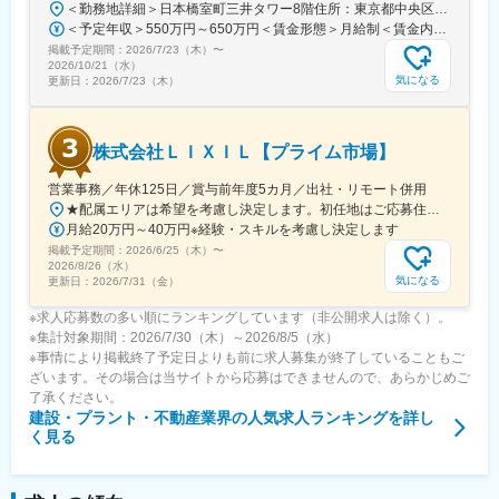
＜勤務地詳細＞日本橋室町三井タワー8階住所：東京都中央区日本橋室町3-2-1 日本橋室町三井タワー8階受動喫煙対策：屋内全面禁煙変更の範囲：会社の定める事業所
＜予定年収＞550万円～650万円＜賃金形態＞月給制＜賃金内訳＞月額（基本給）：343,750円～406,250円＜月給＞343,750円～406,250円＜昇給有無＞無＜残業手当＞有＜給与補足＞※ご経験などを総合的に考慮致します。同社規定に基づき処遇します。昇給なし・賞与あり。（社内登用試験に合格し、無期社員となれば昇給あり。）※残業手当：年収600万円以上の場合は専門手当（20時間相当）あり。賃金はあくまでも目安の金額であり、選考を通じて上下する可能性があります。月給(月額)は固定手当を含めた表記です。
掲載予定期間：
2026/7/23（木）
〜
2026/10/21（水）
気になる
更新日：
2026/7/23（木）
株式会社ＬＩＸＩＬ【プライム市場】
営業事務／年休125日／賞与前年度5カ月／出社・リモート併用
★配属エリアは希望を考慮し決定します。初任地はご応募住所での配属となります。入社後、転勤が伴う異動に関しては、必ず勤務地のご希望も確認した上で決定します。【配属オフィス一覧】■東京都品川区西品川1丁目1-1 大崎ガーデンタワー■愛知県名古屋市中村区名駅南4丁目11-40■京都府京都市伏見区竹田田中宮町103 ■大阪府大阪市中央区本町2丁目6-8 センバ・セントラルビル9F■大阪府箕面市萱野4丁目5-45■広島県広島市安佐南区西原6丁目11-8■福岡県福岡市博多区半道橋2-15-10 SOLAビル★出社とリモートワークを併用しながらの勤務となります。 業務に慣れるまでは、原則出社となります。 慣れてきたら少しずつリモートの日を増やし、最終的には週1～3日ほどの出社となる予定です（目安：～入社6カ月）。※受動喫煙対策：あり
月給20万円～40万円※経験・スキルを考慮し決定します
掲載予定期間：
2026/6/25（木）
〜
2026/8/26（水）
気になる
更新日：
2026/7/31（金）
※求人応募数の多い順にランキングしています（非公開求人は除く）。
※集計対象期間：2026/7/30（木）～2026/8/5（水）
※事情により掲載終了予定日よりも前に求人募集が終了していることもご
ざいます。その場合は当サイトから応募はできませんので、あらかじめご
了承ください。
建設・プラント・不動産業界
の人気求人ランキングを詳し
く見る