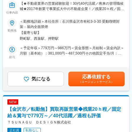
【★不動産業界の営業経験歓迎！30代40代活躍／将来の管理職候
す◎）
補★2017年創業で事業拡大中の不動産企業！／残業20ｈ程／固定
・飛び込み営業はなし！お客様はすでにリフォームに関心のある
仕事内容
給高い＆賞与でしっかり過程まで評価◎グループ全体で売上高約
方ばかりなので、提案しやすい環境
9.7億円】
＜勤務地詳細＞本社住所：石川県金沢市有松3-3-30 受動喫煙対
■組織構成：
策：屋内全面禁煙
金沢市を中心に不動産売買・買取再販・リフォームなど住まいに
勤務地
リノベーション営業事業部：3名在籍（係長1名／メンバー2名）
【最寄り駅】
関わる幅広いサービスを提供する当社にて、リノベーション営業
◆20代・30代が中心の若く活気ある組織◎異業種からの転職者も
野町駅、西泉駅、押野駅
をお任せします！
多数活躍中
◆報告・連絡・相談・確認が徹底されており、コミュニケーショ
＜予定年収＞779万円～986万円＜賃金形態＞月給制＜賃金内訳＞
■採用背景：
ンが活発
月額（基本給）：381,000円～487,500円その他固定手当/月：
新規事業の立ち上げや新規出店計画が進んでいるため、増員募
給与
35,000円固定残業手当/月：86,000円～109,000円（固定残業時間
集！今回は将来的にリーダーも担っていけるような方を採用した
■働き方：
30時間0分/月）超過した時間外労働の残業手当は追加支給＜月給
いと考えています。
・年休111日（水曜固定休み＋平日1日）
＞502,000円～631,500円（一律手当を含む）＜昇給有無＞有＜残
・平均有休取得8.16日（2024年実績）
業手当＞有＜給与補足＞■固定残業時間を超えた場合は、超過分の
応募依頼する
■仕事内容
気になる
・残業20ｈ
割り増し分が支払われます。■賞与：年2回（7月・12月）■昇給：
（エージェントサービス）
反響営業がメインとなるため、問い合わせがあった個人のお客様
・インセンティブ制ではなく、固定給＋賞与で安定した給与形態
年2回（1月・7月）■役職手当：あり■資格手当：あり賃金はあく
に対して、リフォーム・リノベのご提案を行います。
◎
までも目安の金額であり、選考を通じて上下する可能性がありま
※評価制度…「業績」と「過程・スタンス」の両軸で評価項目があ
す。月給(月額)は固定手当を含めた表記です。
＜具体的には＞
り、過程までしっかり評価される仕組みです
NEW
・問い合わせ対応（自社サイト・チラシ・ショールーム来店な
【金沢市／転勤無】買取再販営業◆残業20ｈ程／固定
ど）
■キャリアパス：
・アポイント・現地調査（お客様のご要望をヒアリング）
給＆賞与で779万～／40代活躍／過程も評価
・まずは営業としてスキルアップしていただいた後、将来的に
・見積・提案（最適なリフォームプランを提案）
は、営業戦略の策定やKPIマネジメント、メンバーの採用や育成に
ＴＳＵＮＡＧＵ ＤＥＳＩＧＮ株式会社
・受注・契約（工事開始までサポート）
携わっていただきます！
正社員
転勤なし
・営業戦略・育成・マネジメント等
・経験次第ではサブマネージャー、マネージャーとして入社いた