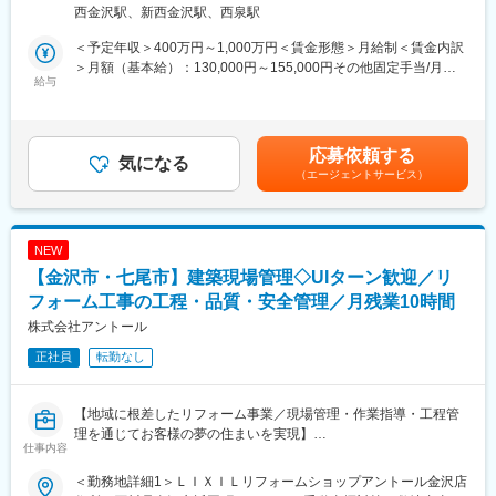
西金沢駅、新西金沢駅、西泉駅
伸びています。
［3］面接
【多様なキャリア形成が可能◎】
［4］スキルアップタイム見学／営業同士でスキルを高める時間で
＜予定年収＞400万円～1,000万円＜賃金形態＞月給制＜賃金内訳
マネジメントコース／プロフェッショナルコース等、複数の人事
す
＞月額（基本給）：130,000円～155,000円その他固定手当/月：
制度コースを用意しているため、管理職でないと給与が上がらな
※［3］［4］は前後する場合があります
給与
55,000円固定残業手当/月：78,000円～100,000円（固定残業時間
いということがなく、一人ひとりの志向にあったキャリアを積む
60時間0分/月）超過した時間外労働の残業手当は追加支給＜月給
事が可能です。
■こんな方へおすすめ：
＞263,000円～310,000円（一律手当を含む）＜昇給有無＞有＜残
◇家庭と仕事を両立したい方
業手当＞有＜給与補足＞年収650万円（月給31万円＋成果給＋賞
応募依頼する
■過去入社者の入社理由
◇営業が嫌いなわけじゃない。ただ“働き方”が合わなくなってしま
気になる
与）／入社1年目 メンバー年収841万円（月給42万円＋成果給＋
（エージェントサービス）
・業務が縦割りで内装施工経験しかなかったが、企画設計から一
った
賞与）／入社2年目 メンバー年収1,156万円（月給56万円＋成果給
貫して携われることに魅力を感じた
◇時短勤務でもしっかり稼ぎたい
＋賞与）／入社5年目 メンバー賃金はあくまでも目安の金額であ
・携われる案件のジャンル幅が広いため、スキルアップに繋がる
り、選考を通じて上下する可能性があります。月給(月額)は固定手
・条件が良い（在宅勤務やフレックス、年収が上が
■仕事内容：
当を含めた表記です。
NEW
土地オーナーが所有する資産に対し、最適な土地活用の事業を提
【金沢市・七尾市】建築現場管理◇UIターン歓迎／リ
案するコンサルティング営業です。
(1)土地オーナーへのアプローチ（リストを基にアプローチしま
フォーム工事の工程・品質・安全管理／月残業10時間
す）
株式会社アントール
(2)土地活用の提案をする
正社員
転勤なし
(3)受注を獲得する
～～ 土地活用の提案って？ ～～
【地域に根差したリフォーム事業／現場管理・作業指導・工程管
遊休地など、活用できていない土地に対しアパートやマンション
理を通じてお客様の夢の住まいを実現】
の提案をする仕事です。
仕事内容
街中にあるアパートやマンションはその土地およびマンションを
■業務概要：
所有しているオーナー様がいて、家賃収益を得ています。つまり
＜勤務地詳細1＞ＬＩＸＩＬリフォームショップアントール金沢店
LIXILリフォームショップアントールにて、戸建住宅や店舗などの