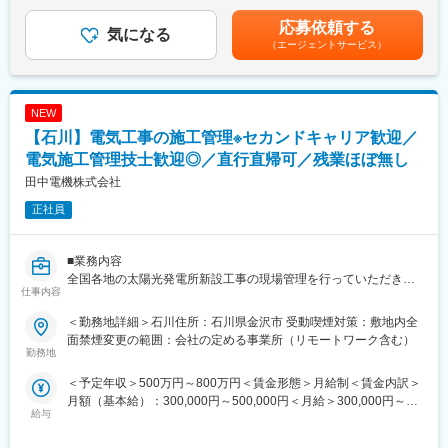
詳細は、経験・能力・資格等を考慮の上で決定します。■昇給：年
■特徴・魅力
1回（4月）■賞与：年2回（夏・冬、評価・業績により変動の可能
応募依頼する
・同社は東レエンジニアリンググループ会社であり、現在までに
■業務内容：
気になる
性あり）賃金はあくまでも目安の金額であり、選考を通じて上下
（エージェントサービス）
東レ株式会社、東レエンジニアリング株式会社で培ってきた高い
スーパーマーケットなどの商業施設・飲食店・食品工場・物流倉
する可能性があります。月給(月額)は固定手当を含めた表記です。
技術力と技能を用いて、各種生産・物流プラントから環境、各種
庫など、弊社が手がけた施設の設備をメンテンス業務を行ってい
公共システムまで幅広くお客様の要望に応えて事業を展開してい
ただきます。冷凍冷蔵設備、空調設備、給排気・ダクト設備、厨
ます。
房設備など、あなたのご経験を活かせる業務からスタートし、そ
NEW
の後、新しい分野にチャレンジしてスキルの幅を広げていってく
【石川】電気工事の施工管理※セカンドキャリア歓迎／
ださい。
＜具体的には＞
電気施工管理技士歓迎◎／直行直帰可／残業ほぼ無し
・各種設備の修理作業、不具合に対する緊急対応
田中電機株式会社
・定期点検・メンテナンス
正社員
・協力業者・職人の手配（大規模な修理の場合）
・改善工事の計画立案・提案など
■業務内容
■1日の業務イメージ：
全国各地の太陽光発電所新設工事の現場管理を行っていただきま
9:00 出社
仕事内容
す。
9:15～10:00 部内会議
10:00～11:00 社内業務（見積作成、修理伝票処理など）
＜勤務地詳細＞石川住所：石川県金沢市 受動喫煙対策：敷地内全
・管理全般（安全管理・品質管理・原価管理・工程管理（出来高
11:00～13:00 移動＆修理対応
面禁煙変更の範囲：会社の定める事業所（リモートワーク含む）
管理：進捗管理も含む））
勤務地
13:00～14:00 昼食
・図面修正
14:00～16:00 移動＆修理対応
＜予定年収＞500万円～800万円＜賃金形態＞月給制＜賃金内訳＞
・見積作成他
16:00～17:30 社内業務（その日行った修理の報告書作成など）
月額（基本給）：300,000円～500,000円＜月給＞300,000円～
17:30 帰宅
給与
500,000円＜昇給有無＞有＜残業手当＞有＜給与補足＞※これまで
当社元請の現場は、資格要件により監理技術者もしくは補佐、施
※時期にもよって修理対応件数は異なりますが、閑散期（冬場）は
のご経験・年齢・スキルなどを考慮の上で年収を最終決定いたし
工店の現場は、主任技術者としての現場管理が主な業務となりま
1～2件、繁忙期（夏場）は3～4件のイメージです。