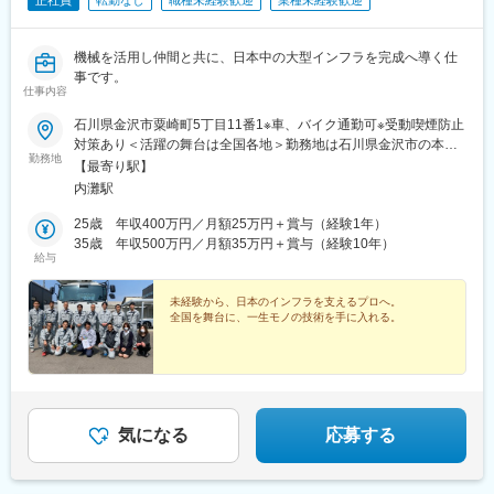
正社員
転勤なし
職種未経験歓迎
業種未経験歓迎
機械を活用し仲間と共に、日本中の大型インフラを完成へ導く仕
事です。
仕事内容
石川県金沢市粟崎町5丁目11番1※車、バイク通勤可※受動喫煙防止
対策あり＜活躍の舞台は全国各地＞勤務地は石川県金沢市の本社
勤務地
を拠点に、全国各地の現場が活躍の舞台です。東京・神奈川・四
【最寄り駅】
日市・熊本など、送電設備や半導体工場、データセンターといっ
内灘駅
た大規模プロジェクトに携わる機会も豊富。出張時の宿泊先は会
社が手配し、出張手当なども支給されるため、各地で経験を積み
25歳 年収400万円／月額25万円＋賞与（経験1年）
ながら収入アップも目指せます。「同じ場所で毎日同じ仕事」で
35歳 年収500万円／月額35万円＋賞与（経験10年）
給与
はなく、全国を飛び回りながら希少な技術を磨ける環境。新しい
土地での出会いや経験も、この仕事ならではの魅力です。
未経験から、日本のインフラを支えるプロへ。
全国を舞台に、一生モノの技術を手に入れる。
気になる
応募する