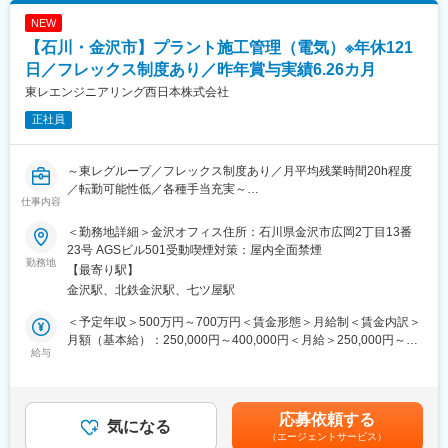
額であり、選考を通じて上下する可能性があります。月給(月額)は
確認やサービス内容の案内を行います。
石川県を中心に注文住宅や店舗の新築、増改築、リフォーム事業
固定手当を含めた表記です。
NEW
・社宅制度の導入を検討している企業に対しては、電話でサービ
等を展開。お客様と一緒に理想の住まいを創り上げ、自分自身の
スを紹介し、興味を持っていただいた企業と契約締結までを担当
【石川・金沢市】プラント施工管理（電気）※年休121
夢も実現できる会社です。
します。
日／フレックス制度あり／昨年賞与実績6.26カ月
変更の範囲：会社の定める業務
東レエンジニアリング西日本株式会社
■業務の魅力
・業界トップクラスの店舗数と知名度を持つ「アパマン」のブラ
正社員
ンドとネットワークが強みです。
・企業の担当者と継続的に関係を築きながら、課題解決に関われ
る点が特長です。
～東レグループ／フレックス制度あり／月平均残業時間20h程度
・成果に応じたインセンティブもあり、日々の取り組みが評価に
／転勤可能性低／各種手当充実～
仕事内容
つながります。（前期平均60万円）（年収例：30代前半／545万
円）
■業務内容
＜勤務地詳細＞金沢オフィス住所：石川県金沢市広岡2丁目13番
・新しい社宅サービスの企画・立案に携わるチャンスもありま
・プラントの施工管理業務（電気）をご担当頂きます。
23号 AGSビル501受動喫煙対策：屋内全面禁煙
す。
勤務地
【最寄り駅】
東レグループの安定基盤下、医薬・化学プラントの施工管理をお
金沢駅、北鉄金沢駅、七ツ屋駅
■育成体制・環境
任せ。仕様検討から試運転、バリデーションまで一貫して担当。
・研修やOJTを通じて、社宅の仕組みや不動産の基礎知識を学べ
数億円規模のプロジェクトを、元請けとして裁量を持ってリード
＜予定年収＞500万円～700万円＜賃金形態＞月給制＜賃金内訳＞
るため、未経験の方でも業務の流れを理解しながら成長できま
します。
月額（基本給）：250,000円～400,000円＜月給＞250,000円～
す。
給与
400,000円＜昇給有無＞有＜残業手当＞有＜給与補足＞■賞与：年
・転勤なし、平均残業15時間程度、有給取得8割超、時短勤務相
医薬・化学プラントの元請けとして、2～5億円規模の案件を3～7
2回（6月、12月）※昨年実績6.26カ月※会社業績によって変動あり
談可
名のチームを組んでプロジェクトを進めます。
※年１回定額昇給あり、昨年実績、年率２％相当昇給※会社業績に
■企業魅力
受注前の仕様検討・見積から、機材調達、工事計画、現場管理
よって変動あり■モデル年収・30代・勤続4年：560万円(住宅手
応募依頼する
「全国1000店舗以上展開し、業界トップクラスのシェアを誇る
（安全管理・納期管理・人員管理）、試運転、バリデーションま
気になる
当、家族手当含む)・マネージャー層：900万円※成績により個人差
「アパマン」。
（エージェントサービス）
でトータルに関わります。設計部隊と連携し、技術者として幅広
あり賃金はあくまでも目安の金額であり、選考を通じて上下する