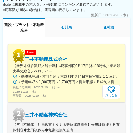
■働きやすい環境◎
dodaに掲載中の求人を、応募数順にランキング形式でご紹介します。
・休日はシフト制ですが、平日に1日・土日で1日取得できるよう
※応募数が同数の場合は、新着順に表示しています。
にシフト調整しています。（時期や店舗状況による）
更新日：
2026/8/6（木）
・残業時間は閑散期と繁忙期の差はあるものの、年間平均20時間
程度です。
建設・プラント・不動産
石川県
正社員
※繁忙期：４月５月は約40時間程度／閑散期：８月、年末年始は
業界
５時間程度／平常時は20時間程度目安
・閑散期は連休取得も可能！有給取得もしっかりできておりオン
オフの切り替えができる環境です。
New
■企業の魅力：
三井不動産株式会社
＜売上高592億・空間シェアリング事業トップクラスシェア＞
【業界未経験歓迎／総合職】※応募締切9月17日(木)18時迄／業界最
全国2000室以上の貸会議室運営やレンタルスペースなどの提案を
大手の総合デベロッパー
行うフレキシブル事業を軸に、イベントプロデュース、ホテル・
＜勤務地詳細＞本社住所：東京都中央区日本橋室町2-1-1 三井本館勤務地最寄駅：東京メトロ銀座線・半蔵門線／三越前駅受動喫煙対策：屋内全面禁煙変更の範囲：会社の定める事業所（リモートワーク含む）
研修施設運営、バンケット、BPO事業を展開しています。官公庁
＜予定年収＞1,000万円～1,700万円＜賃金形態＞月給制＜賃金内訳＞月額（基本給）：470,000円～800,000円＜月給＞470,000円～800,000円＜昇給有無＞有＜残業手当＞有＜給与補足＞※経験に応ず※上記年収は基礎給与・賞与（2回）を含む。時間外勤務手当・諸手当別途支給。※あくまでモデルケースであり、実際の年収とは異なる可能性があります。処遇条件の詳細は内定後のオファー面談にてご説明いたします。賃金はあくまでも目安の金額であり、選考を通じて上下する可能性があります。月給(月額)は固定手当を含めた表記です。
～大手著名上場企業など年間約3万社と取引している安定した顧客
掲載予定期間：
基盤があります。
2026/7/30（木）
〜
2026/10/28（水）
気になる
更新日：
2026/7/30（木）
＜幅広いキャリアパス／チャレンジを推進する企業風土＞
多岐にわたる事業展開で、ポジションも多数。職種転換の希望な
ど社内公募制度も整っているためチャレンジしやすい環境です。
三井不動産株式会社
また、企業としても、『再生』を軸に企業再生事業や官民連携の
地方創生への取り組みなど多角的に挑戦を続けています。
【三井不動産｜社員教育を支える研修運営担当】未経験歓迎！教育
体制◎◆土日祝休み◆無期転換制度有
変更の範囲：会社の定める業務