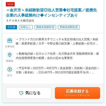
・関係書類の作成、行政や検査機関対応
り、過程までしっかり評価される仕組みです
定手当を含めた表記です。
NEW
・現場の付帯業務全般
＜金沢市＞未経験歓迎◎法人営業◆社宅提案／提携先
■キャリアパス：
■扱うサービス：
企業の人事総務向け◆インセンティブあり
・まずは営業としてスキルアップしていただいた後、将来的に
注文住宅や店舗の新築、増改築、リフォームなど幅広い建築サー
は、営業戦略の策定やKPIマネジメント、メンバーの採用や育成に
ＡＰＡＭＡＮ株式会社
ビスを提供しています。
携わっていただきます！
正社員
転勤なし
職種未経験歓迎
業種未経験歓迎
・経験次第ではサブマネージャー、マネージャーとして入社いた
■組織構成：
だくことも可能
金沢市、七尾市など複数拠点に現場管理スタッフが在籍し、チー
※過去には、サブマネージャーで入社し、3年でマネージャーに昇
～ブランド力◎の業界大手でニッチ＆安定領域の法人営業／未経
ムで連携しながら業務に取り組んでいます。
格した事例もあり、若いうちから積極的にキャリアアップを目指
験・異業界歓迎／大手・中堅企業の経営層・人事総務へ社宅サー
せる環境です。
仕事内容
ビスの提案／インセンティブあり～
■業務の魅力：
お客様の夢や理想をカタチにする、やりがいの大きい仕事です。
＜勤務地詳細＞石川エリア住所：石川県金沢市 受動喫煙対策：屋
＜おすすめポイント＞
現場の中心となってプロジェクトを推進できる達成感を味わえま
内全面禁煙変更の範囲：会社の定める事業所
・高いブランド認知とネットワークが強み
勤務地
す。
・既存提携企業への提案が中心で、営業未経験でも始めやすい
＜予定年収＞310万円～445万円＜賃金形態＞月給制＜賃金内訳＞
・企業の社宅課題を解決する、課題解決型の営業スタイル
■教育体制：
月額（基本給）：210,407円～302,025円固定残業手当/月：
・成果はインセンティブとしてしっかり評価される仕組み有
OJT形式で教えます。業務を通じて現場運営のスキルアップが見
給与
47,970円～68,820円（固定残業時間30時間0分/月）超過した時間
込めます。
外労働の残業手当は追加支給＜月給＞258,377円～370,845円（一
■業務内容
律手当を含む）＜昇給有無＞有＜残業手当＞有＜給与補足＞※年
大手・中堅企業の人事・総務・経営層に向けて、借上社宅に関す
■就業環境：
齢・経験・能力を考慮し決定※年に一回給与評価の機会あり■イン
る提案営業を行います。
応募依頼する
残業は月平均10時間程度。休憩は計90分とメリハリある勤務体
気になる
センティブ（前期平均60万円）※インセンティブは2ヶ月に1回纏
企業ごとの課題や状況をヒアリングし、最適な社宅利用の形を提
系。駐車場完備・マイカー通勤可です。
（エージェントサービス）
めて支給されます。＜年収例＞27歳女性：非管理職 年収440万
案する役割です。
円31歳女性：非管理職 年収545万円賃金はあくまでも目安の金
・提携済企業から、社員の社宅利用に関する依頼を受け、条件の
■企業の特徴/魅力：