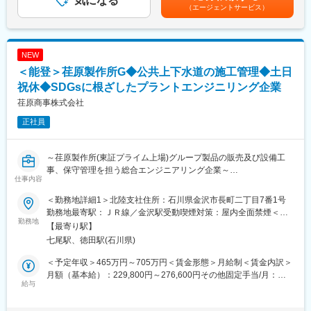
気になる
歳 施工管理職 経験9年 ／入社8年目（資格保持者）賃金はあくま
・景気変動の影響を受けにくく、安定した就業環境
（エージェントサービス）
でも目安の金額であり、選考を通じて上下する可能性がありま
（２）ワークライフバランスを意識した就業環境
■配属先の編成：
す。月給(月額)は固定手当を含めた表記です。
・公共性の高い仕事でありながら、「無理のない働き方を重視す
石川県内の現場に配属します。各現場では豊富な知識と技術を持
る社風」
った当社の社員が活躍しています。社員のほとんどが定年まで勤
・業務過多にならないよう、組織的に業務を分担
NEW
め上げる働きやすい環境で、ぜひあなたの経験・スキルを発揮し
・長時間労働を前提としない案件設計
てください。
＜能登＞荏原製作所G◆公共上下水道の施工管理◆土日
・プライベートとの両立を意識した働き方が可能
祝休◆SDGsに根ざしたプラントエンジニリング企業
■当社で施工管理をする魅力
荏原商事株式会社
■社風/文化について
・きっちりとした休日の確保でメリハリのついて施工管理
技術者一人ひとりの専門性を尊重し、長期的な育成を重視。中途
天候に左右される現場と異なり、職場（常駐先）と現場を行き来
正社員
入社者も多く、施工管理経験者が多数活躍しています。
するワークスタイルのためしっかりと休日を確保できます。家族
やプライベートの時間をとれることも特徴です。
変更の範囲：会社の定める業務
・工事全体を俯瞰して見る
～荏原製作所(東証プライム上場)グループ製品の販売及び設備工
発注者側であるためほどよく現場に行きながらも複数のプロジェ
事、保守管理を担う総合エンジニアリング企業～
仕事内容
クトを俯瞰して監理することが出来ます。自身の裁量で現場の行
■業務概要：
き来のコントロールも可能です、
水・空気・環境保全プラント技術のエンジニアリング事業を展開
＜勤務地詳細1＞北陸支社住所：石川県金沢市長町二丁目7番1号
・多くの工事を見れる
する同社にて、公共上下水道の施工管理をご担当いただきます。
勤務地最寄駅：ＪＲ線／金沢駅受動喫煙対策：屋内全面禁煙＜勤
現場であれば１プロジェクトで数年集中といった施工管理ではな
＜詳細＞
勤務地
務地詳細2＞能登支店住所：石川県七尾市本府中町ニ４０－１ 受
【最寄り駅】
く、多くの大きなプロジェクトに関わることが出来、技術者とし
・公共上下水道設備等の現場施工管理業務
動喫煙対策：屋内全面禁煙変更の範囲：会社の定める事業所
七尾駅、徳田駅(石川県)
て関われる工事の数を増やせより高い技術力を身に着けることも
・工程管理、安全管理、工事関係書類作成、現場施工管理など
可能です。
■同社について：
＜予定年収＞465万円～705万円＜賃金形態＞月給制＜賃金内訳＞
～荏原製作所(東証プライム上場)グループ製品の販売及び設備工
月額（基本給）：229,800円～276,600円その他固定手当/月：
■その他魅力
事、保守管理を担う総合エンジニアリング企業～
給与
15,000円～34,000円＜月給＞244,800円～310,600円＜昇給有無
地域作りに貢献するやりがいの大きな仕事です。国交省・農水
1948年、荏原製作所グループ製品の販売及び設備工事、保守管理
＞有＜残業手当＞有＜給与補足＞※時間外20時間／月含みます。※
省、都道府県などの官公庁や、NEXCOなど民間会社の組織の中
を担う企業として設立されました。ポンプを中心に、上・下水道