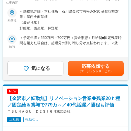
とが大切なお仕事です。
仕事内容
高い＆賞与でしっかり過程まで評価◎】
お客様からの感謝や信頼を直接感じられ、地域に貢献する実感が
得られる環境です。住宅や店舗の完成まで一貫して携わり、達成
＜勤務地詳細＞本社住所：石川県金沢市有松3-3-30 受動喫煙対
変更の範囲：会社の定める業務
金沢市を中心に不動産売買・買取再販・リフォームなど住まいに
感を味わえます。
策：屋内全面禁煙
関わる幅広いサービスを提供する当社にて、リノベーション営業
勤務地
【最寄り駅】
をお任せします！
■教育体制：
野町駅、西泉駅、押野駅
OJT形式で教えます。業務を通じて現場運営のスキルアップが見
■採用背景：
込めます。
＜予定年収＞550万円～700万円＜賃金形態＞月給制■固定残業時
新規事業の立ち上げや新規出店計画が進んでいるため、増員募
間を超えた場合は、超過分の割り増し分が支払われます。＜賃金
集！今回は将来的にリーダーも担っていけるような方を採用した
給与
■就業環境：
内訳＞月額（基本給）：274,000円～348,000円その他固定手当/
いと考えています。
残業は月平均10時間程度。休憩は計90分とメリハリある勤務体
月：35,000円固定残業手当/月：66,000円～82,000円（固定残業
系。駐車場完備・マイカー通勤可です。
時間30時間0分/月）超過した時間外労働の残業手当は追加支給＜
■業務内容：
月給＞375,000円～465,000円（一律手当を含む）＜昇給有無＞有
応募依頼する
反響営業がメインとなるため、問い合わせがあった個人のお客様
気になる
■企業の特徴/魅力：
＜残業手当＞有＜給与補足＞■賞与：年2回（7月・12月）■昇給：
（エージェントサービス）
に対して、リフォーム・リノベのご提案を行います。
石川県を中心に注文住宅や店舗の新築、増改築、リフォーム事業
年2回（1月・7月）賃金はあくまでも目安の金額であり、選考を
等を展開。お客様と一緒に理想の住まいを創り上げ、自分自身の
通じて上下する可能性があります。月給(月額)は固定手当を含めた
＜具体的には＞
夢も実現できる会社です。
表記です。
・問い合わせ対応（自社サイト・チラシ・ショールーム来店な
NEW
ど）
変更の範囲：会社の定める業務
【金沢市／転勤無】リノベーション営業◆残業20ｈ程
・アポイント・現地調査（お客様のご要望をヒアリング）
・見積・提案（最適なリフォームプランを提案）
／固定給＆賞与で779万～／40代活躍／過程も評価
・受注・契約（工事開始までサポート）
ＴＳＵＮＡＧＵ ＤＥＳＩＧＮ株式会社
・営業戦略・育成・マネジメント等
正社員
転勤なし
＜特徴＞
・件数：月3件ほど（水回りなど工期が1日で終わるものも多いで