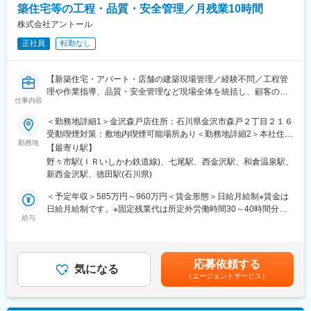
・物件調査～仕入れ
築住宅等の工程・品質・安全管理／月残業10時間
ンが活発
・企画～施工管理
株式会社アントール
・販売管理
■働き方：
正社員
転勤なし
・年休111日（水曜固定休み＋平日1日）
＜特徴＞
・平均有休取得8.16日（2024年実績）
・グループ会社の売買仲介部門からお客様紹介もあり◎ほかに
・残業20ｈ
【新築住宅・アパート・店舗の建築現場管理／経験不問／工程管
も、空き家やご年配のご家族の家など、買取依頼の案件が多いで
・転居をともなう転勤無し
理や作業指導、品質・安全管理など現場全体を統括し、顧客の理
す
仕事内容
想の住まいづくりを支える重要なポジション】
・社内には設計や施工スタッフもいるため、連携しながら物件の
企画を進めていきます！
＜勤務地詳細1＞金沢森戸店住所：石川県金沢市森戸２丁目２１６
■業務概要：
受動喫煙対策：敷地内喫煙可能場所あり＜勤務地詳細2＞本社住
当社の新築住宅、アパート、店舗等の建築現場において、現場管
勤務地
■組織構成：
所：石川県七尾市小島町九部3-1 受動喫煙対策：敷地内喫煙可能
【最寄り駅】
理者として作業指導・監督、工程管理、品質管理、安全管理を中
買取再販営業：2名在籍（係長1名／メンバー1名）
場所あり変更の範囲：会社の定める事業所
野々市駅(ＩＲいしかわ鉄道線)、七尾駅、西金沢駅、和倉温泉駅、
心に、建築現場全体のスムーズな運営をお任せします。お客様の
◆20代・30代が中心の若く活気ある組織◎異業種からの転職者も
新西金沢駅、徳田駅(石川県)
夢を実現するために、スタッフや協力会社と連携しながら理想の
多数活躍中
建物完成を目指します。
◆報告・連絡・相談・確認が徹底されており、コミュニケーショ
＜予定年収＞585万円～960万円＜賃金形態＞日給月給制※賃金は
ンが活発
日給月給制です。※固定残業代は所定外労働時間30～40時間分を
■業務詳細：
給与
支給＜賃金内訳＞月額（基本給）：318,600円～492,800円/月22
・現場での作業進捗や安全・品質面の確認、必要な場合は作業員
■働き方：
日間勤務想定その他固定手当/月：71,400円～147,200円＜想定月
への指導や助言
・年休111日（水曜固定休み＋平日1日）
額＞390,000円～640,000円＜昇給有無＞有＜残業手当＞有＜給与
・工程表に基づくスケジュール管理やコスト管理、資材発注、納
・平均有休取得8.16日（2024年実績）
補足＞その他固定手当は固定残業代となります。固定残業代は時
応募依頼する
期調整
気になる
・残業20ｈ
間外労働の有無にかかわらず、３０～４０時間分を支給（時間数
（エージェントサービス）
・現場調査や各種調査への立会い、施主・設計担当者との打合せ
・インセンティブ制ではなく、固定給＋賞与で安定した給与形態
は、技能・経験や職務遂行能力などを考慮し、個人ごとに決
・工事進捗確認（工事の遅延や安全・品質に問題がないかのチェ
◎
定）。超過分は別途支給されます。賃金はあくまでも目安の金額
ック）
※評価制度…「業績」と「過程・スタンス」の両軸で評価項目があ
であり、選考を通じて上下する可能性があります。月給(月額)は固