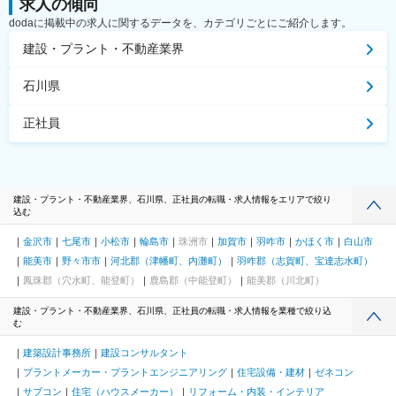
求人の傾向
dodaに掲載中の求人に関するデータを、カテゴリごとにご紹介します。
建設・プラント・不動産業界
石川県
正社員
建設・プラント・不動産業界、石川県、正社員の転職・求人情報をエリアで絞り
込む
金沢市
七尾市
小松市
輪島市
珠洲市
加賀市
羽咋市
かほく市
白山市
能美市
野々市市
河北郡（津幡町、内灘町）
羽咋郡（志賀町、宝達志水町）
鳳珠郡（穴水町、能登町）
鹿島郡（中能登町）
能美郡（川北町）
建設・プラント・不動産業界、石川県、正社員の転職・求人情報を業種で絞り込
む
建築設計事務所
建設コンサルタント
プラントメーカー・プラントエンジニアリング
住宅設備・建材
ゼネコン
サブコン
住宅（ハウスメーカー）
リフォーム・内装・インテリア