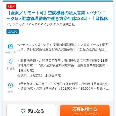
NEW
【金沢／リモート可】空調機器の法人営業＜パナソニ
ックG＞勤怠管理徹底で働き方◎年休128日・土日祝休
パナソニックＨＶＡＣ＆ＣＣシステムズ株式会社
正社員
~パナソニックG／休日や夜間の対応原則なし／東京ドームや関西
大学、テレビ局新社屋など納入実績多数！／製品の販売から設
仕事内容
置、保守メンテナンスまでワンストップでサービス提供~
＜勤務地詳細＞北陸営業所住所：石川県金沢市駅西本町6-6-13 勤
■担当業務：
務地最寄駅：JR線／金沢駅受動喫煙対策：屋内全面禁煙変更の範
（1）空調機器の物販営業
勤務地
囲：会社の定める事業所
【最寄り駅】
（2）設計事務所へのスペックイン営業、サブコン/エネルギー会
金沢駅、上諸江駅、北鉄金沢駅
社への物件営業
（3）ゼネコンへの階層営業とスペックイン営業
＜予定年収＞620万円～890万円＜賃金形態＞月給制補足事項なし
（4）パナソニックグループの互恵関係を活用した施主営業、指名
＜賃金内訳＞月額（基本給）：301,000円～435,000円＜月給＞
獲得営業
給与
301,000円～435,000円＜昇給有無＞有＜残業手当＞有＜給与補足
※提案先はゼネコンやサブコン、設計事務所やビルのオーナーなど
＞※年収は経験・スキルを考慮の上決定します。■昇給：年1回■賞
多岐に亘ります。
与：年2回（昨年実績4ヶ月）■手当：公的資格手当（当社選
定）、家族手当、職務関連手当、時間外手当、休日出勤手当、深
応募依頼する
■担当業務詳細：
気になる
夜勤務手当、など賃金はあくまでも目安の金額であり、選考を通
（エージェントサービス）
・営業業務に付随する、見積りや、価格交渉、取引申請などの各