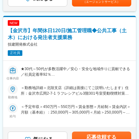
■職務内容：
（エージェントサービス）
【年収例】38歳・中途入社 7年目（係長）830万円／1級土木＋
（２）ワークライフバランスを意識した就業環境
公共事業の発注者である官公庁を、技術的立場から支援する業務
技術士補（基本給28.64万円＋諸手当＋賞与）賃金はあくまでも目
・公共性の高い仕事でありながら、「無理のない働き方を重視す
をお任せ致します。
安の金額であり、選考を通じて上下する可能性があります。月給
る社風」
(月額)は固定手当を含めた表記です。
・業務過多にならないよう、組織的に業務を分担
NEW
■職務詳細：※ご経験に応じてお任せ致します。
・長時間労働を前提としない案件設計
（1）資料作成・整理
【金沢市】年間休日120日/施工管理職◆公共工事（土
・プライベートとの両立を意識した働き方が可能
事業に関する各種資料（予算・調査・設計条件・工事発注資料
木）における発注者支援業務
等）の作成・取りまとめ支援
技建開発株式会社
■社風/文化について
（2）積算支援
技術者一人ひとりの専門性を尊重し、長期的な育成を重視。中途
工事予定価格算出のため、現地調査、図面・数量確認、積算資料
正社員
入社者も多く、施工管理経験者が多数活躍しています。
作成、システム入力等を支援
（3）工事監督支援
変更の範囲：会社の定める業務
工事図面・施工状況の確認、関係機関との調整資料作成、段階確
★30代～50代が多数活躍中／安心・安全な地域作りに貢献できる
認、変更対応、完了検査立会等の支援
／社員定着率92％
仕事内容
■業務の特徴
■業務概要：
＜勤務地詳細＞北陸支店（詳細は面接にてご説明いたします）住
・発注者側の立場で事業全体を俯瞰できる
社会インフラ関連の大規模工事における、公共・民間の土木工事
所：金沢市広岡2-7-1 ラフレシアビル3階301号室受動喫煙対策：
・設計、積算、施工管理経験を幅広く活かせる
の工事監督支援・積算技術、公物管理補助・設計・点検調査など
勤務地
敷地内喫煙可能場所あり変更の範囲：無
・無理な出張の少ない、地域密着型の働き方
の各種業務をご担当いただきます。経験豊富な方は管理職候補と
＜予定年収＞450万円～550万円＜賃金形態＞月給制＜賃金内訳＞
して参画いただく想定です。
月額（基本給）：250,000円～305,000円＜月給＞250,000円～
＼働き方について／
給与
305,000円＜昇給有無＞有＜残業手当＞有＜給与補足＞※年齢・経
（１） 官公庁案件中心だからこその「安定した働き方」
■業務詳細：
験・能力を考慮し、当社給与規定により決定いたします。■昇給：
・土日祝休み、残業月平均30時間
発注者支援業務（工事監督支援業務・積算技術業務等）を行いま
年1回■賞与：年3回（前年度実績6ヶ月分）■モデル年収：年収450
・急な方針転換や過度な納期逼迫が起きにくい
す。工事監督支援業務は公共工事に対応し、専門知と豊富な経験
万円 ／ 26歳 施工管理職 経験4年 ／入社1年目年収660万円 ／ 37
・長期スパンのプロジェクトが多く、先を見通した働き方が可能
を積んだ技術者が、工事の円滑な履行に貢献します。
応募依頼する