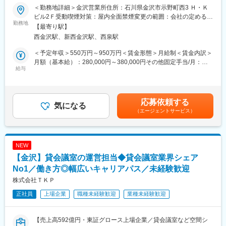
★官公庁や大手ゼネコンなどと取引中！地下トンネルや橋などの
環境！
＜勤務地詳細＞金沢営業所住所：石川県金沢市示野町西3 Ｈ・Ｋ
切にする社風です。
建設に必要な自社コンクリート製品の提案を担当★数十億円規模
ビル2Ｆ受動喫煙対策：屋内全面禁煙変更の範囲：会社の定める事
の大型案件にも関われます
勤務地
＼当社の強み／
業所
変更の範囲：会社の定める業務
【最寄り駅】
建物調査/設計/工事まで一括して担当できる。コンステックにしか
西金沢駅、新西金沢駅、西泉駅
＼扱う商材はシェアトップクラス／
ない施工技術が多く、競合他社が少ないため、安定した経営基盤
PC（プレストレストコンクリート）構造物の建設をはじめ、コン
をつくれています。
＜予定年収＞550万円～950万円＜賃金形態＞月給制＜賃金内訳＞
クリート二次製品の設計・開発・製造・補修を行う当社の営業と
月額（基本給）：280,000円～380,000円その他固定手当/月：
してご活躍いただきます。
給与
＼先端技術を駆使／
15,000円～20,000円＜月給＞295,000円～400,000円＜昇給有無
■具体的には：
赤外線カメラなどの活用や自社開発技術を用いた調査技術をはじ
＞有＜残業手当＞有＜給与補足＞※詳細は経験・能力・年齢を考慮
官公庁や建設コンサル、ゼネコン（建設・建築・土木会社）、商
め、ドローン、高精細カメラ、3DLSなどの最新機器、デジタル技
の上決定します。■昇給：年1回（6月） ■賞与：年2回（6月・12
社等の優良企業に対し製品・技術のPRや提案をします。工事予定
術を導入しています！
月）昨年実績 年2回/6.5ヶ月賃金はあくまでも目安の金額であ
応募依頼する
現場を下見に行ったり、設計や現場監督との打合せ等もお任せし
気になる
り、選考を通じて上下する可能性があります。月給(月額)は固定手
（エージェントサービス）
ます。
＼実績多数で難易度の高い案件も／
当を含めた表記です。
原爆ドームや軍艦島、富岡製糸場などの歴史的建造物の調査・工
■業務の特徴：
事にも当社が携わっています！
営業先は既に取引のあるお客様が中心で、製品力・技術力に自信
NEW
があります。飛び込み営業はございません。
変更の範囲：会社の定める業務
【金沢】貸会議室の運営担当◆貸会議室業界シェア
基本エリアで担当が分かれており営業活動をお任せします。
担当のお客様が任されている案件について当社製品をご提案やご
No1／働き方◎幅広いキャリアパス／未経験歓迎
相談などで受注を取りに行きます。
株式会社ＴＫＰ
提案の流れとしては、、、
正社員
上場企業
職種未経験歓迎
業種未経験歓迎
・工事内容や要望をヒアリング
・最適な製品をご提案
・納品スケジュール等を調整
【売上高592億円・東証グロース上場企業／貸会議室など空間シ
・工事中のフォロー