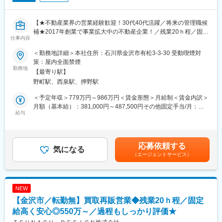
だくことも可能
＜特徴＞
※過去には、サブマネージャーで入社し、3年でマネージャーに昇
【★不動産業界の営業経験歓迎！30代40代活躍／将来の管理職候
・件数：月3件ほど（水回りなど工期が1日で終わるものも多いで
格した事例もあり、若いうちから積極的にキャリアアップを目指
補★2017年創業で事業拡大中の不動産企業！／残業20ｈ程／固定
す◎）
せる環境です。
仕事内容
給高い＆賞与でしっかり過程まで評価◎グループ全体で売上高約
・飛び込み営業はなし！お客様はすでにリフォームに関心のある
9.7億円】
方ばかりなので、提案しやすい環境
＜勤務地詳細＞本社住所：石川県金沢市有松3-3-30 受動喫煙対
策：屋内全面禁煙
金沢市を中心に不動産売買・買取再販・リフォームなど住まいに
勤務地
■キャリア：
【最寄り駅】
関わる幅広いサービスを提供する当社にて、買取再販営業をお任
まずは、これまでの経験を活かし、営業として活躍いただきま
野町駅、西泉駅、押野駅
せします！
す。その後、営業戦略の策定やKPIマネジメント、メンバーの採用
や育成に携わっていただきます。
＜予定年収＞779万円～986万円＜賃金形態＞月給制＜賃金内訳＞
■採用背景：
月額（基本給）：381,000円～487,500円その他固定手当/月：
新規事業の立ち上げや新規出店計画が進んでいるため、増員募
給与
■給与／インセンティブについて：
35,000円固定残業手当/月：86,000円～109,000円（固定残業時間
集！今回は将来的にリーダーも担っていけるような方を採用した
インセンティブ制ではなく、固定給＋賞与で安定した給与形態◎
30時間0分/月）超過した時間外労働の残業手当は追加支給＜月給
いと考えています。
※評価制度…「業績」と「過程・スタンス」の両軸で評価項目があ
＞502,000円～631,500円（一律手当を含む）＜昇給有無＞有＜残
り、過程までしっかり評価される仕組みです
業手当＞有＜給与補足＞■固定残業時間を超えた場合は、超過分の
応募依頼する
■仕事内容
気になる
割り増し分が支払われます。■賞与：年2回（7月・12月）■昇給：
（エージェントサービス）
中古の戸建てやマンションを買い取り、新しく改修をして、きれ
■組織構成：
年2回（1月・7月）■役職手当：あり■資格手当：あり賃金はあく
いで性能を高めた状態で再販売する仕事です！様々な不動産の仕
リノベーション営業事業部：3名在籍（係長1名／メンバー2名）
までも目安の金額であり、選考を通じて上下する可能性がありま
入れから販売に至るまでのプランニング業務をお任せいたしま
◆20代・30代が中心の若く活気ある組織◎異業種からの転職者も
す。月給(月額)は固定手当を含めた表記です。
す。
多数活躍中
NEW
◆報告・連絡・相談・確認が徹底されており、コミュニケーショ
【金沢市／転勤無】買取再販営業◆残業20ｈ程／固定
＜具体的には＞
ンが活発
・不動産企業に定期訪問をし、情報収集
給高く安心◎550万～／過程もしっかり評価★
・物件調査～仕入れ
■働き方：