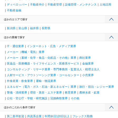
ディベロッパー
不動産仲介
不動産管理
設備管理・メンテナンス
土地活用
不動産金融
ほかのエリアで探す
新潟県
富山県
福井県
長野県
ほかの業種で探す
IT・通信業界
インターネット・広告・メディア業界
メーカー（機械・電気）業界
メーカー（素材・化学・食品・化粧品・その他）業界
商社業界
医薬品・医療機器・ライフサイエンス・医療系サービス
金融業界
コンサルティング・リサーチ業界・専門事務所・監査法人・税理士法人
人材サービス・アウトソーシング業界・コールセンター
小売業界
外食産業・飲食業界
運輸・物流業界
エネルギー（電力・ガス・石油・新エネルギー）業界
旅行・宿泊・レジャー業界
警備・清掃業界
理容・美容・エステ業界
教育業界
農林水産・鉱業
公社・官公庁・学校・研究施設
冠婚葬祭業界
その他
ほかのこだわり条件で探す
第二新卒歓迎
外資系企業
年間休日120日以上
フレックス勤務