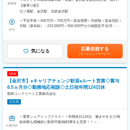
＼営業がしやすい！／
勤務地
■使用ツール
面禁煙変更の範囲：会社の定める事業所
【最寄り駅】
当社は業界での認知度も高い為、営業しやすい環境です。反響営
・新卒採用向けナビサイト
七ツ屋駅、金沢駅、北鉄金沢駅
業且つチームで目標達成に取り組んでいます。
・中途採用向けスカウトサービス
・社内管理システム
＜予定年収＞400万円～700万円＜賃金形態＞月給制＜賃金内訳＞
■仕事内容：
月額（基本給）：220,000円～500,000円その他固定手当/月：
ビルや病院、学校などから歴史的建造物まで、当社の建物調査・
給与
■業務の魅力
30,000円＜月給＞250,000円～530,000円＜昇給有無＞有＜残業手
診断、補修/改修工事の受注に関わる営業を担当します。
採用・総務業務に加え、現場業務にも携わることで、会社全体の
当＞有＜給与補足＞■昇給：年1回（5月）■賞与：年3回（4月・7
具体的には…
仕組みや事業への理解を深めることができます。
月・12月）※4月は決算賞与（昨年度実績 平均約4ヶ月分）■モデ
・お問合わせを頂いた建築物に足を運び、建物の状態把握とお客
ル年収：600万円（経験8年／33歳）700万円（経験7年／37歳）
応募依頼する
様がその建物をどうしたいかのヒアリング。
気になる
■教育体制
780万円（経験8年／41歳）賃金はあくまでも目安の金額であり、
（エージェントサービス）
・会社に戻り技術部と連携して詳しい調査・診断を実施、それを
先輩社員によるOJTやマニュアルを通じて、段階的に業務を習得
選考を通じて上下する可能性があります。月給(月額)は固定手当を
基にプランを作成し、お客様へ提案。（受注ができたら技術部門
できる環境です。
含めた表記です。
がメインでプロジェクトを進めます）
・工事完了後もお客様のアフターフォローをいただき、お客様と
■就業環境
NEW
の関係性をより深めていただきます。
・残業は月平均10時間程度と少なく、ワークライフバランスを大
【金沢市】※キャリアチェンジ歓迎※ルート営業◇賞与
切にしながら働けます。
■働き方の特徴：
6.5ヵ月分◇勤務地応相談◇土日祝年間124日休
・また自分でスケジュールを決めて動くため、有給取得もしやす
エリア：勤務地を中心としたエリアとなります。地方ごとに支店
い環境です！
昭和コンクリート工業株式会社
を設けているためエリアを超えての出張はあまりありません。
正社員
営業手法：基本的には顧客紹介や問い合わせが中心の反響営業で
■キャリアパス
す。
総務・人事の経験を積みながら、将来的には管理職として期待し
ています。
～業界シェアトップクラス！！年間休日124日、働きやすさ◎/有
■当社の特徴:
給休暇も積極的に取得可能/福利厚生も充実！！～
＼安心して長く働ける環境／
■企業の特徴
仕事内容
残業平均20h/平均有休取得日12.5日/離職率4.9％と安心して働ける
多角的な事業を展開しており、社員一人ひとりの成長と挑戦を大