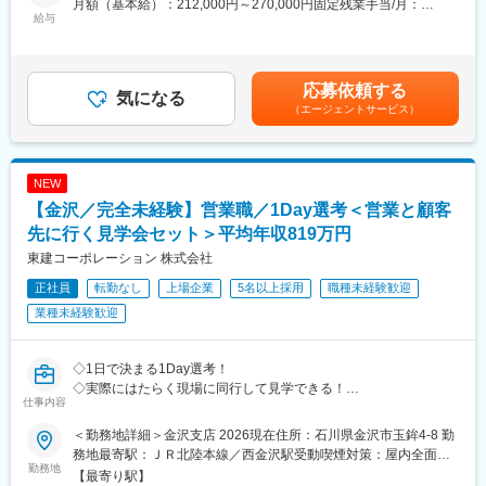
月額（基本給）：212,000円～270,000円固定残業手当/月：
画まででうため、裁量権を持って働くことができるのも本ポジシ
給与
33,000円～59,780円（固定残業時間20時間0分/月）超過した時間
ョンの特徴です。
外労働の残業手当は追加支給＜月給＞245,000円～329,780円（一
律手当を含む）＜昇給有無＞有＜残業手当＞有＜給与補足＞※上記
■キャリアステップ
は想定年収となりますので、経験やスキルに応じて前後する場合
応募依頼する
最初は先輩社員のサポート役の立場で業務を行っていただき、ゆ
気になる
もございます。※固定残業手当を超える時間外勤務の際は差額分の
（エージェントサービス）
くゆくはチーフとして自らの担当顧客を持ち、専門性（設計や制
支給有。 賃金はあくまでも目安の金額であり、選考を通じて上下
作管理など）を身につけてプロジェクト推進して頂きたいと考え
する可能性があります。月給(月額)は固定手当を含めた表記です。
ています。
また、マネジメントコース／プロフェッショナルコースと、複線
NEW
型の人事制度コースを用意しておりますので、1人ひとりの志向に
【金沢／完全未経験】営業職／1Day選考＜営業と顧客
あったキャリアを積むことが可能です。
先に行く見学会セット＞平均年収819万円
■働き方
東建コーポレーション 株式会社
年休125日、在宅ワーク、フレックス制、時間休など
正社員
転勤なし
上場企業
5名以上採用
職種未経験歓迎
働きやすい環境が整っています。産休・育休取得率は100％。育
児による時短勤務や子の看護休暇は子供が小学校卒業まで利用可
業種未経験歓迎
能です。
■同社の魅力と特徴
◇1日で決まる1Day選考！
【内装事業から総合空間プロデュース企業へ】
◇実際にはたらく現場に同行して見学できる！
仕事内容
ショッピングセンターなどの大型商業施設から、個人飲食店や展
◇面接場所＝配属地だから同僚も見て雰囲気込みで決められる！
示会など、『空間を通じて、お客様の想いを形にする』商空間プ
＜勤務地詳細＞金沢支店 2026現在住所：石川県金沢市玉鉾4-8 勤
ロデュース大手企業です。現在はオフィスビルやホテル、銀行な
■1Day選考の流れ
務地最寄駅：ＪＲ北陸本線／西金沢駅受動喫煙対策：屋内全面禁
どへも事業領域も拡大しています。また、デザイン特化の部署を
［1］支店に到着、営業と一緒に顧客先に訪問
勤務地
煙変更の範囲：会社の定める事業所
【最寄り駅】
立ち上げており、デザインコンペから新たなお客様からの受注も
［2］ランチをしてから帰社／※もちろん当社持ちです！