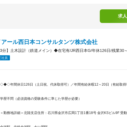
求人
イアール西日本コンサルタンツ株式会社
3分】土木設計（鉄道メイン）◆在宅有/JR西日本G/年休126日/残業30～
正社員
◇◆◇年間休日126日（土日祝、代休取得可）／年間有給休暇12～20日（有給取
学歴不問（必須資格の受験条件に準じた学歴が必要）
＜勤務地詳細＞北陸支店住所：石川県金沢市広岡1丁目1番18号 金沢KSビル9F 受動
金沢駅、北鉄金沢駅、七ツ屋駅