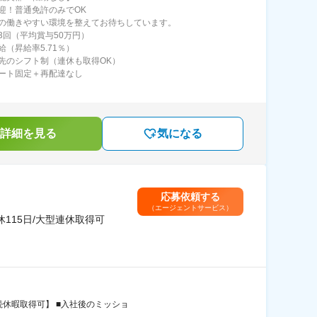
迎！普通免許のみでOK
の働きやすい環境を整えてお待ちしています。
3回（平均賞与50万円）
給（昇給率5.71％）
先のシフト制（連休も取得OK）
ート固定＋再配達なし
詳細を見る
気になる
応募依頼する
（エージェントサービス）
115日/大型連休取得可
続休暇取得可】 ■入社後のミッショ