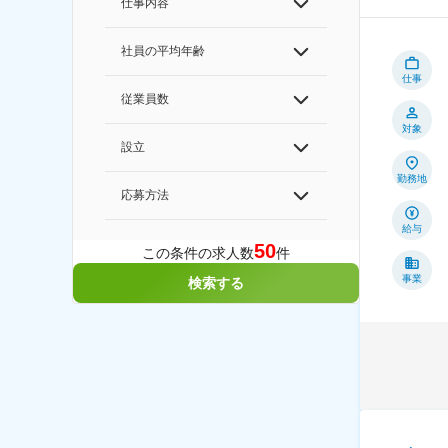
仕事内容
社員の平均年齢
仕事
従業員数
対象
設立
勤務地
応募方法
給与
50
この条件の求人数
件
事業
検索する