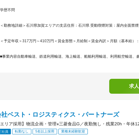
学歴不問
＜勤務地詳細＞石川県加賀エリアの支店住所：石川県 受動喫煙対策：屋内全面禁
＜予定年収＞317万円～410万円＜賃金形態＞月給制＜賃金内訳＞月額（基本給）：210,0
■事業内容自動車輸送、鉄道利用輸送、海上輸送、船舶利用輸送、利用航空輸送、倉庫
求人
会社ベスト・ロジスティクス・パートナーズ
エリア採用】物流企画・管理※三菱食品G／夜勤無し・残業20h・年休1
転勤なし
5名以上採用
業種未経験歓迎
正社員