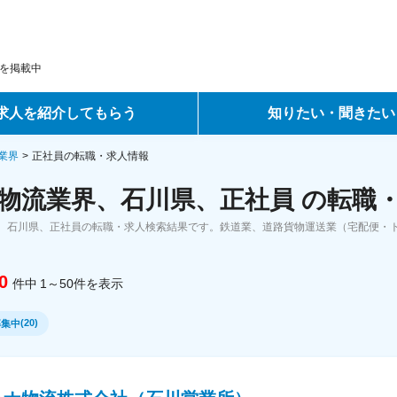
を掲載中
求人を紹介してもらう
知りたい・聞きたい
ントサービス
転職ノウハウ
業界
正社員の転職・求人情報
物流業界、石川県、正社員 の転職
サービス
データで見る転職
、石川県、正社員の転職・求人検索結果です。鉄道業、道路貨物運送業（宅配便・
ーエージェントサービス
コラム・インタビュー
0
件中
1～50
件
を表示
転職Q&A
(
20
)
募集中