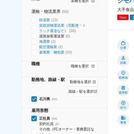
シモ
業種を選択
大手食品
運輸・物流業界
(
50
)
New
鉄道業
(
12
)
道路貨物運送業（宅配便・ト
ラック運送など）
(
30
)
道路旅客運送業
(
0
)
海運業
(
2
)
航空運輸業
(
2
)
仕事
倉庫業・梱包業
(
24
)
対象
職種
職種を選択
勤務地
勤務地、路線・駅
勤務地を選択
路線・駅を選択
最寄駅
石川県
(
50
)
給与
雇用形態
正社員
(
50
)
事業
契約社員
(
0
)
その他（FCオーナー・業務委託な