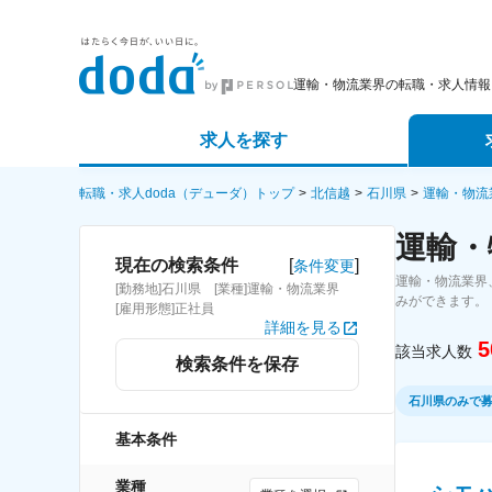
運輸・物流業界の転職・求人情報
求人を探す
詳細条件から探す
エージェ
転職・求人doda（デューダ）トップ
北信越
石川県
運輸・物流
運輸・
新着求人から探す
スカウト
[
]
現在の検索条件
条件変更
運輸・物流業界
[勤務地]石川県 [業種]運輸・物流業界
求人特集から探す
パートナ
みができます。
[雇用形態]正社員
詳細を見る
5
該当求人数
検索条件を保存
石川県のみで
基本条件
業種