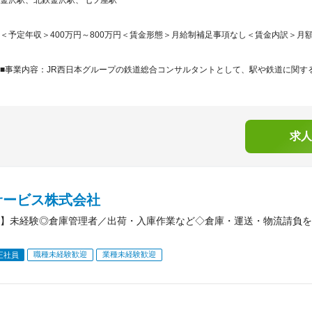
＜予定年収＞400万円～800万円＜賃金形態＞月給制補足事項なし＜賃金内訳＞月額（基本
■事業内容：JR西日本グループの鉄道総合コンサルタントとして、駅や鉄道に関する
求人
サービス株式会社
】未経験◎倉庫管理者／出荷・入庫作業など◇倉庫・運送・物流請負を
職種未経験歓迎
業種未経験歓迎
正社員