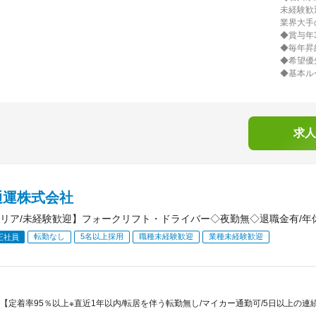
未経験歓
業界大手
◆賞与年
◆毎年昇
◆希望優
◆基本ル
求人
通運株式会社
リア/未経験歓迎】フォークリフト・ドライバー◇夜勤無◇退職金有/年休
転勤なし
5名以上採用
職種未経験歓迎
業種未経験歓迎
正社員
【定着率95％以上※直近1年以内/転居を伴う転勤無し/マイカー通勤可/5日以上の連