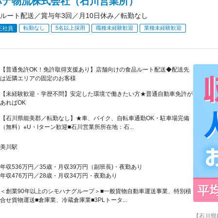
ハナ物流株式会社（石川営業所）
ルート配送／賞与年3回／月10日休み／転勤なし
転勤なし
5名以上採用
職種未経験歓迎
業種未経験歓迎
正社員
【普通免許OK！免許取得支援あり】店舗向けの食品ルート配送◆配送先
は近隣エリアの固定のお客様
【未経験歓迎・学歴不問】安定した環境で働きたい方★普通自動車免許が
あればOK
【石川県能美郡／転勤なし】★車、バイク、自転車通勤OK・駐車場完備
（無料）※U・Iターン歓迎■石川営業所所在地：石...
美川駅
年収536万円／35歳・月収39万円（副班長)・夜勤あり
年収476万円／28歳・月収34万円・夜勤あり
＜創業90年以上のシモハナグループ＞■一般貨物自動車運送事業、特別積
合せ貨物運送■倉庫業、冷蔵倉庫業■3PLトータ...
【石川県