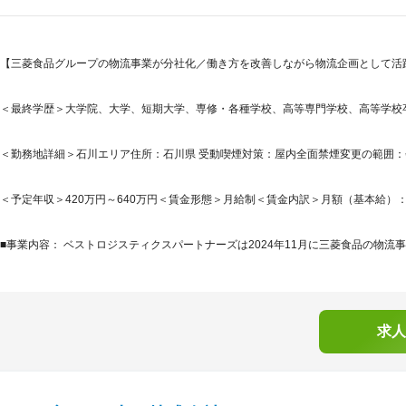
【三菱食品グループの物流事業が分社化／働き方を改善しながら物流企画として活躍
＜最終学歴＞大学院、大学、短期大学、専修・各種学校、高等専門学校、高等学校
＜勤務地詳細＞石川エリア住所：石川県 受動喫煙対策：屋内全面禁煙変更の範囲
＜予定年収＞420万円～640万円＜賃金形態＞月給制＜賃金内訳＞月額（基本給）：235,0
■事業内容： ベストロジスティクスパートナーズは2024年11月に三菱食品の物流事業を
求人