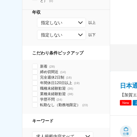
ど）
(
0
)
年収
指定しない
以上
指定しない
以下
こだわり条件ピックアップ
新着
(
28
)
締め切間近
(
14
)
完全週休2日制
(
16
)
年間休日120日以上
(
19
)
日本
職種未経験歓迎
(
36
)
業種未経験歓迎
【加賀エ
(
38
)
学歴不問
(
24
)
New
転勤なし（勤務地限定）
(
23
)
キーワード
仕事
求人掲載内容すべて