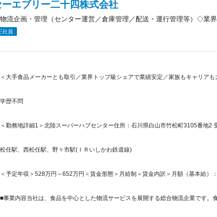
セーエブリー二十四株式会社
物流企画・管理（センター運営／倉庫管理／配送・運行管理等）◇業界
正社員
＜大手食品メーカーとも取引／業界トップ級シェアで業績安定／家族もキャリアも大
学歴不問
＜勤務地詳細1＞北陸スーパーハブセンター住所：石川県白山市竹松町3105番地2 受
松任駅、西松任駅、野々市駅(ＩＲいしかわ鉄道線)
＜予定年収＞528万円～652万円＜賃金形態＞月給制＜賃金内訳＞月額（基本給）：315,0
■事業内容当社は、食品を中心とした物流サービスを展開する総合物流企業です。食品