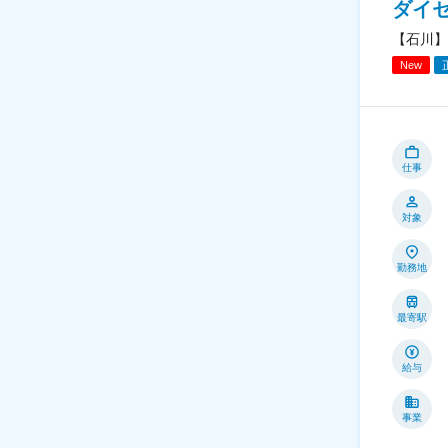
ダイ
【石川】
New
仕事
対象
勤務地
最寄駅
給与
事業