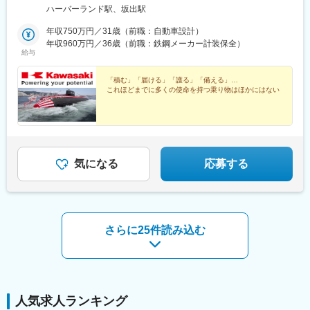
県・坂出工場／坂出市川崎町1※将来的に転勤の可能性はあります
ハーバーランド駅、坂出駅
■教育体制
が、頻度は少ないです※受動喫煙対策：屋内禁煙／配属先による
入社後はOJTや先輩社員によるサポート体制あり。未経験からで
年収750万円／31歳（前職：自動車設計）
も着実に知識・スキルを習得可能です
年収960万円／36歳（前職：鉄鋼メーカー計装保全）
給与
■就業環境
マイカー通勤可・転勤なし、完全週休二日制、各種社会保険完
「積む」「届ける」「護る」「備える」…
これほどまでに多くの使命を持つ乗り物はほかにはない
備、テレワーク一部利用可、働き方改革推進中
■想定されるキャリアパス
地域に根差した総合エネルギー事業の提案営業として経験を積
み、将来的にはリーダーやマネジメント職を目指せます
気になる
応募する
■企業の特徴/魅力
創業140年超の歴史を持ち、地域との信頼関係を大切にしながら
新しい挑戦を続ける安定・成長企業です
変更の範囲：会社の定める業務
さらに25件読み込む
人気求人ランキング