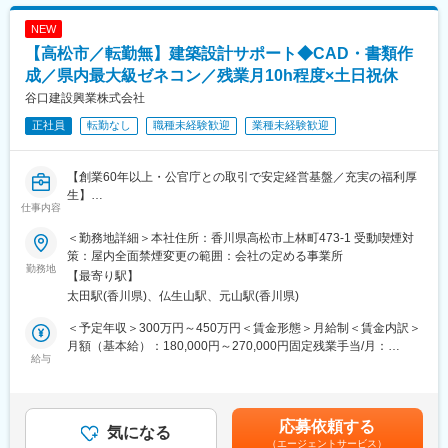
ィネートが重要な役割となります
関われるお仕事です。
た表記です。
◇お客様と職人さんの間に入り、人と人をつなぐお仕事。お客様
NEW
■業務詳細：
が求めている足場を職人さんに正しく伝えてカタチにし、業務担
【高松市／転勤無】建築設計サポート◆CAD・書類作
◇取扱い商材：産業機器、DX、IoT商材
当や目標達成もチームで進めていきます。
◇顧客：各種大手、中小プラント、製造業、官公庁 他
成／県内最大級ゼネコン／残業月10h程度×土日祝休
◇担当顧客数：本部の場合、担当でなく現場サポート及びメーカ
変更の範囲：会社の定める業務
谷口建設興業株式会社
ー・商材開拓
正社員
転勤なし
職種未経験歓迎
業種未経験歓迎
◇アプローチ方法：訪問、WEB、展示会他
◇関わる人：メーカー・協力会社、各拠点メンバー
◇出張頻度：所属GRやキャリアに寄りますが、まずは四国内だと
【創業60年以上・公官庁との取引で安定経営基盤／充実の福利厚
1回/週、四国外だと月1回程：度
生】
◇出張期間：日帰りor1泊2日程度
仕事内容
◇営業エリア：四国内or関東or関西
■業務内容：
＜勤務地詳細＞本社住所：香川県高松市上林町473-1 受動喫煙対
当社は香川県の公共工事において最高ランクである「Aランク」と
■当社の魅力：
策：屋内全面禁煙変更の範囲：会社の定める事業所
して数多くの大型案件を手掛ける総合建設会社です。公共工事に
勤務地
・年商は120億円を超え、利益も安定し、無借金経営です。
【最寄り駅】
加え、住宅・工場・店舗・病院など幅広い民間案件にも携わり、
・平成23年8月に「くるみん」マークを認定取得。社員が安心し
太田駅(香川県)、仏生山駅、元山駅(香川県)
地域の街づくりを支えています。
て仕事と育児を両立できる職場環境を構築しています。
今回募集するポジションは、図面の確認やCADを使用した修正作
＜予定年収＞300万円～450万円＜賃金形態＞月給制＜賃金内訳＞
業に加え、申請書類や各種資料の作成、関係各所との調整・打ち
■事業の概要：
月額（基本給）：180,000円～270,000円固定残業手当/月：
合わせなど幅広い業務を担当いただきます。
給与
・電気設備機器材料卸売。四国電力グループなど大手企業を主要
42,440円～63,650円（固定残業時間30時間0分/月）超過した時間
デスクワークだけではなく、お客様や官公庁とのやり取り、現地
取引として、電気・通信・交通網などのインフラ整備や工場の自
外労働の残業手当は追加支給＜月給＞222,440円～333,650円（一
確認など外出業務もあるため、社内外の人とコミュニケーション
動化・省力化にかかせない機器、材料、技術を提供しています。
律手当を含む）＜昇給有無＞有＜残業手当＞有＜給与補足＞※給与
を取りながらフットワーク軽く働きたい方におすすめです。
※取引先例：NECグループ、クラレ、四国電力グループ、四国旅
詳細は、経験・年齢・資格などを考慮し決定します。※施工管理の
応募依頼する
気になる
客鉄道、住友グループ、帝人、東レ、西日本高速道路、西日本電
資格を所有している場合・現場作業に携わる場合、各種手当が固
（エージェントサービス）
＜具体的には＞