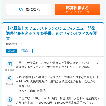
■具体的には：
あります。■昇給：年2回／賞与：年2回賃金はあくまでも目安の
◇各種マーケティング施策（Webマーケティングから店舗開
金額であり、選考を通じて上下する可能性があります。月給(月額)
応募依頼する
発、、SNS運用、チラシ作成）
気になる
は固定手当を含めた表記です。
（エージェントサービス）
◇既存事業のデジタル化推進（CRM、SFA）
◇WebサイトのSEO対策
◇SNS・HP運用、広告運用など
【小豆島】カフェレストランのシェフ※メニュー開発、
■当社の特徴：
調理他◆有名ホテルを手掛けるデザインオフィスが運
◇多くの企業がガソリンスタンド運営のみ、LPガス販売のみと、
営
単一商材の提供が多い中、当社はこれら以外でも産業用太陽光発
電や、特定規模電気事業者（PPS）への登録など、時代に合わせ
株式会社ｈｄＬ
た事業展開を行っています。
正社員
転勤なし
◇エネルギーを取り巻く環境が大きく変化する中、当社はその変
化を好機と捉え、真の『エネルギーソリューション』に進化すべ
く、ビジネスモデルの構築と優秀な人財の確保・育成に力を入れ
～国内、外資系有名ホテルや飲食店を手掛けるデザインオフィス
ています。
が運営するカフェ／ディナー営業を行うためのシェフ募集～
仕事内容
変更の範囲：会社の定める業務
■募集背景：
＜勤務地詳細＞小豆島オフィス住所：香川県小豆郡小豆島町安田
現在、ランチおよびカフェ営業のみ行っていますが、ディナー営
甲144-237 受動喫煙対策：屋内全面禁煙変更の範囲：会社の定め
業も展開するための増員採用です。
勤務地
る事業所
【最寄り駅】
こううん、山頂(寒霞渓)
■業務内容：
◇小豆島にある「SEASiON小豆島」にて、調理業務全般をお任せ
＜予定年収＞336万円～500万円＜賃金形態＞月給制＜賃金内訳＞
します。
月額（基本給）：200,000円～320,000円固定残業手当/月：
◇ジャンルは問いませんので、ご自身の専門性や強みを活かしな
給与