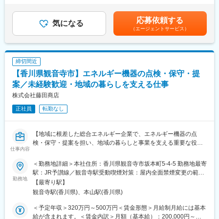
ルギー商材や住宅設備機器、リフォーム関連サービスの提案・販
■教育体制
目安の金額であり、選考を通じて上下する可能性があります。月
売を行います。既存顧客には定期訪問や商談を通じて関係性を深
OJTや実務を通じた学習に加え、必要に応じて外部研修の受講も
給(月額)は固定手当を含めた表記です。
応募依頼する
め、お困りごとやニーズに応じた商品・サービスを提案。新規顧
気になる
可能です。
（エージェントサービス）
客開拓も積極的に行い、地域のエネルギー供給拡大に貢献しま
す。見積書作成や提案資料の作成、アフターフォローも重要な業
■就業環境
務です。
転勤なし、マイカー通勤可、完全週休2日制・年間休日120日。残
業は月平均20時間以内でワークライフバランスを重視していま
締切間近
■扱うサービス
す。
【香川県観音寺市】エネルギー機器の点検・保守・提
エネルギー（LPガス、石油、電気）卸・小売、住宅設備機器、リ
フォーム、太陽光発電など多角的な商品・サービスを取り扱いま
案／未経験歓迎・地域の暮らしを支える仕事
■想定されるキャリアパス
す。
リーダー候補としてのスタートから、将来的には総務部門のマネ
株式会社藤田商店
ジメントや管理職へのキャリアアップが可能です。
正社員
転勤なし
■組織構成
「くらしサポート部」に配属。チームで情報共有しながら業務を
■企業の特徴/魅力
進めます。
香川県観音寺市を拠点とした総合エネルギー企業として、地域に
【地域に根差した総合エネルギー企業で、エネルギー機器の点
密着し多角的な事業を展開。長い歴史と安定した基盤を持ち、働
検・保守・提案を担い、地域の暮らしと事業を支える重要な役割
■業務の魅力
きやすさと成長環境を両立しています。
仕事内容
を担います】
創業140年超の安定基盤で、地域の発展や暮らしの質向上に直接
貢献できます。資格取得支援制度もあり、未経験からでも専門性
＜勤務地詳細＞本社住所：香川県観音寺市坂本町5-4-5 勤務地最寄
変更の範囲：会社の定める業務
■業務概要
を高めながら成長できます。
駅：JR予讃線／観音寺駅受動喫煙対策：屋内全面禁煙変更の範
当社の既存のお客様や取引先のお客様宅・事業所を訪問し、ガ
勤務地
囲：会社の定める事業所
【最寄り駅】
ス・電気・水道など生活や事業に欠かせないエネルギー関連機器
■教育体制
観音寺駅(香川県)、本山駅(香川県)
の点検・保守、設備工事の管理や設置工事の管理業務、さらには
入社後はOJTや先輩同行、資格取得支援制度など充実した育成体
お客様のニーズに応じた各種エネルギー機器やサービスのご提案
制を用意。業界未経験者も活躍しています。
＜予定年収＞320万円～500万円＜賃金形態＞月給制月給には基本
を担当いただきます。今後はリフォーム事業の拡大も見据えてお
給が含まれます。＜賃金内訳＞月額（基本給）：200,000円～