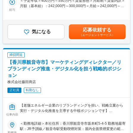
＜予定年収＞400万円～550万円＜賃金形態＞月給制＜賃金内訳＞
する幅広い業務を担います。
お住まいの場合は、自治体の移住者支援で家賃の半額、その半額
月額（基本給）：242,000円～300,000円＜月給＞242,000円～
将来的には組織マネジメントを担っていただけることを期待して
給与
を会社が負担するなど、島暮らしをスタートしやすいサポートが
300,000円＜昇給有無＞有＜残業手当＞有＜給与補足＞■賞与実
います。
あります。
績：年2回賃金はあくまでも目安の金額であり、選考を通じて上下
する可能性があります。月給(月額)は固定手当を含めた表記です。
■配属先について：
■キャリアパス：
応募依頼する
＜開発G＞
気になる
◇将来は店舗マネージャーにも挑戦できる環境です。
（エージェントサービス）
計11名、各T５名
◇SEASiON小豆島というお店はございますが、自分のお店作りが
できる環境です。将来の独立も支援します。
■ポジション魅力：
◎新製品開発の過程で、図面設計に留まらず、自ら施工性の確認
■配属先情報：
締切間近
を行うため建築知識があればご活躍可能です。
◇20代1名、40代1名、50代1名、学生アルバイトやパート社員
【香川県観音寺市】マーケティングディレクター／リ
◎新製品の試作制作や品質検査を工場に依頼するため、社内の幅
※Uターンや小豆島で暮らし続けているスタッフはもちろん、移住
広い方とのコミュニケーションを取っていただきます。
ブランディング推進・デジタル化を担う戦略的ポジシ
者のスタッフも活躍しております。
◎住宅の中で「こんな製品があればいいのに」という思いを形に
ョン
するため、住宅への思いやこだわりが活かせる仕事です。
■当社の特徴：
株式会社藤田商店
◇国内大手の組織設計事務所出身の代表が、2019年に独立し立ち
■当社について：
正社員
転勤なし
上げたデザインチームです。
1955年設立。当社では、ライフスタイルを豊かにするインテリア
◇外資系ホテルや、飲食店、物販店、物流施設、集合住宅に加え
建材の開発、製造、販売事業を展開しています。原材料の調達か
て、イギリスなどの海外案件も手がけます、
ら製品の開発・製造・販売まで全て自社一貫体制で行っており、
【老舗エネルギー企業のリブランディングを担い、戦略立案から
工場内の生産設備の維持管理や新設備の導入稼動、品質管理の各
実行・デジタル化推進を主導する中核ポジションです】
変更の範囲：会社の定める業務
仕事内容
種実験なども自社内で完結しています。また、インドネシアにて
植林事業を展開し、地球とインドネシアの環境を保全するエコリ
■業務概要
＜勤務地詳細＞本社住所：香川県観音寺市坂本町5-4-5 勤務地最寄
ングシステムの構築にも注力しています。
当社のマーケティングディレクターとして、全社および各事業部
駅：JR予讃線／観音寺駅受動喫煙対策：屋内全面禁煙変更の範
のマーケティング戦略の企画立案から実行・効果測定までを一貫
勤務地