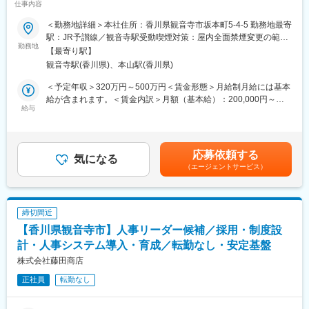
仕事内容
■業務の魅力
■業務概要
900件超の実績を持つ老舗企業で、再生可能エネルギーの最前線
＜勤務地詳細＞本社住所：香川県観音寺市坂本町5-4-5 勤務地最寄
当社の電力開発部に所属し、香川県を中心に四国エリアの既存顧
に立てるやりがいがあります。安定した勤務環境で、働き方改革
駅：JR予讃線／観音寺駅受動喫煙対策：屋内全面禁煙変更の範
客への再生可能エネルギー関連機器の保守・修理・交換提案やリ
勤務地
も進行中です。
囲：会社の定める事業所
【最寄り駅】
パワリング、蓄電池の新規設置、発電所売買の仲介、新規顧客へ
観音寺駅(香川県)、本山駅(香川県)
の太陽光発電設備導入提案、自社電源の新規開発など多岐にわた
■教育体制
る提案型営業をお任せします。地域のエネルギー課題解決と持続
OJTや現場同行により、着実にスキルアップできる環境を整えて
＜予定年収＞320万円～500万円＜賃金形態＞月給制月給には基本
可能な社会づくりに貢献するポジションです。
います。
給が含まれます。＜賃金内訳＞月額（基本給）：200,000円～
給与
315,000円＜月給＞200,000円～315,000円＜昇給有無＞有＜残業
■業務詳細
■就業環境
手当＞有＜給与補足＞賞与実績:年2回。通勤手当（会社規定に基
・既存取引先への設備点検、メンテナンス、機器修理・更新の提
完全週休2日制・年間休日120日。マイカー通勤可能、テレワーク
づき支給）、残業手当（残業時間に応じて別途支給）あり。賃金
案
も一部利用可。現場は基本日帰りで、転勤はありません。
はあくまでも目安の金額であり、選考を通じて上下する可能性が
応募依頼する
・太陽光発電や蓄電池の設置、リパワリング（既存設備の出力向
気になる
あります。月給(月額)は固定手当を含めた表記です。
（エージェントサービス）
上）の営業活動
■想定されるキャリアパス
・発電所の売買や仲介サポート
O&M業務や施工管理からスタートし、将来的にはリーダーやマネ
・新規顧客への再エネ導入提案および契約獲得
ジメント職へのステップアップも可能です。
・自社電源の新規開発に関する調査、企画、関係各所との調整
締切間近
・アフターフォローや導入後の運用支援
■企業の特徴/魅力
【香川県観音寺市】人事リーダー候補／採用・制度設
・営業資料や見積書の作成、事務対応
創業140年超、地域に根ざした総合エネルギー企業。安定基盤の
計・人事システム導入・育成／転勤なし・安定基盤
もとで社会貢献性の高い仕事に携われます。
■扱うサービス
株式会社藤田商店
太陽光発電設備、蓄電池設備、電力サービス全般
変更の範囲：会社の定める業務
正社員
転勤なし
■組織構成
電力開発部・開発営業担当5名体制（チームで協力しながら業務を