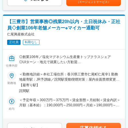
（エージェントサービス）
■当社の特徴：
■当社の特徴：
創業60年以上を誇る総合建設会社として、香川県内トップクラス
塩の製造販売からスタートした当社は現在、塩化マグネシウム製
の実績を築いてきました。県の公共工事ではAランク企業として大
造・販売事業、冷蔵倉庫事業、不動産事業を展開しており、日本
型案件を多数手掛けるほか、住宅・工場・店舗・病院など幅広い
【三豊市】営業事務◎残業20h以内・土日祝休み・正社
各地に塩化マグネシウムを用いた豆腐の凝固剤（にがり）、道路
民間工事にも携わっています。また、土地開発や分譲マンション
員◇創業106年老舗メーカー※マイカー通勤可
凍結防止剤、グラウンド・テニスコート等の防塵剤といった商品
事業、BESS展示場事業など新たな分野にも積極的に挑戦していま
をお届けしております。
仁尾興産株式会社
す。
また、当社は製品、サービスの品質日本一を目指しており、お客
正社員
転勤なし
様のあらゆる要望に応えるため商社機能の拡充、各種製造受託、
変更の範囲：会社の定める業務
化粧品や入浴剤などの新商品開発に積極的に取り組んでおりま
す。
◎創業106年／塩化マグネシウム生産量トップクラスシェア
◎UIターン・地元で就業したい方歓迎
仕事内容
◎3年連続健康経営優良法人ブライト500(中小規模法人部門)受賞
変更の範囲：会社の定める業務
◎2023年「かがわ女性キラサポ大賞」受賞
＜勤務地詳細＞本社工場住所：香川県三豊市仁尾町仁尾辛1 勤務
地最寄駅：JR予讃線／詫間駅受動喫煙対策：屋内全面禁煙変更の
■職務内容：
勤務地
範囲：会社の定める事業所
【最寄り駅】
主に本社工場にて、営業事務全般をお任せします。
詫間駅
■具体的な仕事内容：
＜予定年収＞300万円～375万円＜賃金形態＞月給制＜賃金内訳＞
・伝票処理
月額（基本給）：190,000円～250,000円＜月給＞190,000円～
・売上・費用計上
給与
250,000円＜昇給有無＞有＜残業手当＞有＜給与補足＞■賞与：年
・受発注管理、発送手配
2回(昨年実績3.2か月分)■昇給：1月あたり2,000円～5,000円（前
・お問い合わせ対応
年度実績）賃金はあくまでも目安の金額であり、選考を通じて上
・社内外との調整業務、連携
下する可能性があります。月給(月額)は固定手当を含めた表記で