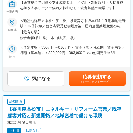
【経営視点で組織を支え成長を牽引／採用・制度設計・人材育成
推進）
を担う人事リーダー候補／転勤なし・安定基盤の職場です】
仕事内容
■業務の魅力
■業務概要
再エネ事業のパイオニアとして900件超の実績を持ち、地域社
＜勤務地詳細＞本社住所：香川県観音寺市坂本町5-4-5 勤務地最寄
当社の人事部門リーダー候補として、人事領域全般を幅広くご担
会・未来づくりに直結するやりがいが感じられます。新規開拓や
駅：JR予讃線／観音寺駅受動喫煙対策：屋内全面禁煙変更の範
当いただきます。中途・新卒採用活動、評価制度の構築・運用、
勤務地
新メニュー提案にも積極的に携われ、事業拡大をリードできま
囲：会社の定める事業所
【最寄り駅】
人事システム導入・管理、教育研修の企画実行など、人事業務を
す。
観音寺駅(香川県)、本山駅(香川県)
通じて全社の組織力向上と持続的成長に貢献していただくポジシ
ョンです。経営層や各部門と連携しながら、中長期的な組織体制
■教育体制
＜予定年収＞530万円～610万円＜賃金形態＞月給制＜賃金内訳＞
強化を推進します。
OJTを中心とした実践的な研修や先輩社員のサポート、外部研修
月額（基本給）：320,000円～383,000円その他固定手当/月：
給与
なども活用でき、未経験分野でも着実に成長できます。
20,000円＜月給＞340,000円～403,000円＜昇給有無＞有＜残業手
■業務詳細
当＞有＜給与補足＞賞与実績:年2回。諸手当（通勤手当・残業手
・採用戦略の立案、実行、進捗管理（新卒・中途採用）
■就業環境
当）あり。賃金はあくまでも目安の金額であり、選考を通じて上
・面接対応、採用プロセス改善
完全週休2日制・年間休日120日以上・残業月平均20時間以内。働
下する可能性があります。月給(月額)は固定手当を含めた表記で
応募依頼する
・経営課題や現場の声を反映した人事評価制度の構築、運用、定
気になる
き方改革を進めており、テレワークも一部利用可能。マイカー通
す。
（エージェントサービス）
着化
勤OKで転勤なし、ワークライフバランスを大切にできる環境で
・人事システムの選定・導入・運用による業務効率化
す。
・社員教育研修プログラムの企画・実施（次世代リーダー育成含
む）
■想定されるキャリアパス
締切間近
・人事チームのマネジメント、業務サポートおよびメンバー育成
営業リーダーやマネジメント、さらなる専門性習得、電力開発部
【香川県高松市】エネルギー・リフォーム営業／既存
・経営層や各部門長と連携し組織体制強化に向けた施策推進
門でのキャリアアップ等、多様な成長機会があります。
顧客対応と新規開拓／地域密着で働ける環境
■扱うサービス
■企業の特徴/魅力
株式会社藤田商店
エネルギー卸小売り・物流事業、再生可能エネルギー事業、ガソ
当社はエネルギーの供給を通じて地域の暮らしを支える総合エネ
正社員
転勤なし
リンスタンド・コンビニ事業、リフォーム事業など地域インフラ
ルギー企業です。地産地消の推進や地域インフラの維持に貢献