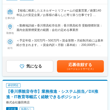
を支える多角的事業を展開
し、安定成長を続けています。
【地域に根差したエネルギーとリフォームの提案営業／創業140
■組織構成
変更の範囲：会社の定める業務
年以上の安定企業／お客様の暮らしに寄り添う仕事です】
人事部は2名体制。少数精鋭で意見交換が活発にできる環境です。
仕事内容
■業務概要
■業務の魅力
＜勤務地詳細＞香川県高松市住所：香川県高松市 受動喫煙対策：
当社の「エネルギーとリフォームの直販営業」として、香川県高
経営に近い立場で制度設計や組織づくりを担い、成果が全社に反
屋内全面禁煙変更の範囲：会社の定める事業所
松市を中心に既存のお客様や業務店さまとの関係強化を図りなが
勤務地
映されるやりがいを実感できます。社員の成長や評価制度がモチ
ら、エネルギー（LPガス・石油製品・電気）の供給提案や住宅・
ベーション向上に直結し、感謝の声を直接受けられます。
＜予定年収＞320万円～500万円＜賃金形態＞月給制月給には基本
店舗向けリフォームのご案内、新規お客様の開拓をお任せしま
給が含まれます。＜賃金内訳＞月額（基本給）：200,000円～
す。お客様の幅広いニーズに応え、地域社会へ貢献できるやりが
■教育体制
給与
315,000円＜月給＞200,000円～315,000円＜昇給有無＞有＜残業
いのあるポジションです。
OJTや研修、現場でのサポート体制が整っており、業界未経験で
手当＞有＜給与補足＞賞与実績:年2回。残業手当は残業時間に応
も安心してキャッチアップ可能です。
じて別途支給。賃金はあくまでも目安の金額であり、選考を通じ
■業務詳細
て上下する可能性があります。月給(月額)は固定手当を含めた表記
・既存のエネルギー供給先への定期訪問、関係構築、アフターフ
応募依頼する
■就業環境
気になる
です。
ォロー
転勤なし・完全週休二日制・年間休日120日以上・残業月20時間
（エージェントサービス）
・住宅や店舗のリフォームに関するヒアリング、提案、見積も
以内。香川県観音寺市本社勤務で、マイカー通勤可。テレワーク
り、契約手続き
や育児・介護休業、各種福利厚生も充実しています。
・新たなエネルギー供給先（ご家庭・業務店・企業等）の新規開
締切間近
拓営業
■想定されるキャリアパス
・省エネ・脱炭素化のソリューション提案や、太陽光発電等の再
【香川県観音寺市】業務推進・システム担当／DX推
人事部門リーダーとしての経験を活かし、将来的にはマネージャ
生可能エネルギー活用のご案内
ーや経営層へのキャリアアップも目指せます。
進・IT教育等幅広く経験できるポジション
・お客様との信頼関係をもとに、日々の小さな課題や困りごとに
株式会社藤田商店
も柔軟に対応
■企業の特徴/魅力
創業140年以上の歴史を持ち、安定した経営基盤と地域密着型の
正社員
転勤なし