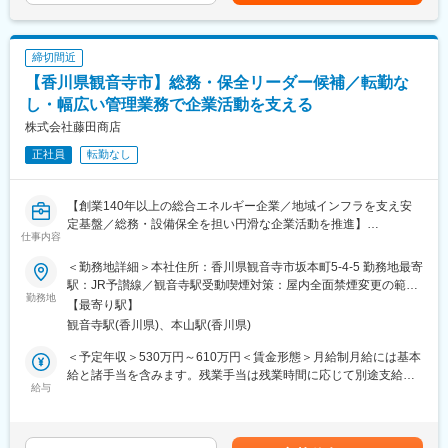
プラン設計、補助金活用のサポート、設備導入後の運用モニタリ
キャリアアップが目指せます。
ングや導入効果の検証、継続的なアフターフォロー、地域の脱炭
素化やSDGs推進に資する新規ソリューション企画まで、一貫して
■企業の特徴/魅力
締切間近
顧客と伴走します。
創業140年超の安定した基盤のもと、地域のライフラインを支え
【香川県観音寺市】総務・保全リーダー候補／転勤な
続ける挑戦と成長の風土があります。
■扱うサービス
し・幅広い管理業務で企業活動を支える
石油・電気・LPガスの安定供給、太陽光発電や蓄電所のEPC・
変更の範囲：会社の定める業務
株式会社藤田商店
O&M、省エネ設備導入・運用支援など幅広く展開。
正社員
転勤なし
■組織構成
営業担当3名体制で、風通しの良い協力的な組織です。
【創業140年以上の総合エネルギー企業／地域インフラを支え安
定基盤／総務・設備保全を担い円滑な企業活動を推進】
■業務の魅力
仕事内容
オーダーメイドの課題解決で地域社会と環境に貢献できるやりが
■業務概要
いがあります。
＜勤務地詳細＞本社住所：香川県観音寺市坂本町5-4-5 勤務地最寄
当社本社および各拠点における総務・庶務業務全般と、施設・設
駅：JR予讃線／観音寺駅受動喫煙対策：屋内全面禁煙変更の範
備の保全管理、法令対応を中心に、企業運営のバックオフィスと
勤務地
■教育体制
囲：会社の定める事業所
【最寄り駅】
ファシリティマネジメント両面から会社の円滑な活動を支えるポ
OJTや先輩同行の実践研修、業界知識習得のサポート体制が充実
観音寺駅(香川県)、本山駅(香川県)
ジションです。リーダー候補としてチーム運営や業務改善にも積
しています。
極的に関与いただきます。
＜予定年収＞530万円～610万円＜賃金形態＞月給制月給には基本
■就業環境
給と諸手当を含みます。残業手当は残業時間に応じて別途支給さ
■業務詳細
給与
完全週休2日制、年間休日120日以上、マイカー通勤可、テレワー
れます。＜賃金内訳＞月額（基本給）：320,000円～383,000円そ
・総務・法務業務（契約書や規定の整備・改定、商業登記、持株
ク一部利用可能でワークライフバランスも良好です。
の他固定手当/月：20,000円＜月給＞340,000円～403,000円＜昇
会運営等）
給有無＞有＜残業手当＞有＜給与補足＞賞与実績:年2回。諸手当
・管財・保全業務（社有不動産や設備の維持管理、修繕・新規工
■想定されるキャリアパス
（通勤手当、残業手当）あり。賃金はあくまでも目安の金額であ