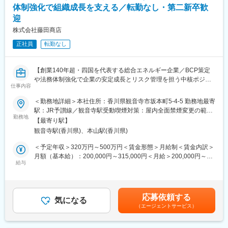
体制強化で組織成長を支える／転勤なし・第二新卒歓
創業140年超の安定基盤と地域社会への貢献を両立する総合エネ
■扱うサービス
ルギー企業です。
迎
石油製品・LPガス・電力などエネルギー商材のほか、関連サービ
株式会社藤田商店
ス全般を幅広くご提案します。
変更の範囲：会社の定める業務
正社員
転勤なし
■組織構成
正社員とアルバイトスタッフが一丸となり、明るくアットホーム
な職場環境を築いています。
【創業140年超・四国を代表する総合エネルギー企業／BCP策定
や法務体制強化で企業の安定成長とリスク管理を担う中核ポジシ
仕事内容
■業務の魅力
ョンです】
OJTや充実したサポート体制で未経験からでも安心して成長で
＜勤務地詳細＞本社住所：香川県観音寺市坂本町5-4-5 勤務地最寄
き、将来的には店長や新規事業リーダー、複数店舗の管理者など
■業務概要
駅：JR予讃線／観音寺駅受動喫煙対策：屋内全面禁煙変更の範
多様なキャリアが描けます。
当社の業務推進・法務担当として、BCP（事業継続計画）の策
勤務地
囲：会社の定める事業所
【最寄り駅】
定・運用や法務・契約審査、会議体運営など、管理部門業務全般
観音寺駅(香川県)、本山駅(香川県)
■教育体制
を幅広くご担当いただきます。経営基盤を支える重要なポジショ
入社時研修、現場OJT、資格取得支援（危険物取扱者など）を通
ンで、企業の安定成長とリスク管理を実現する役割を担います。
＜予定年収＞320万円～500万円＜賃金形態＞月給制＜賃金内訳＞
じ、キャリアアップを全面的に支援します。
BCP構築から法務対応、会議運営まで多岐にわたる業務を通じ
月額（基本給）：200,000円～315,000円＜月給＞200,000円～
て、バックオフィスの専門性を高めることができる環境です。
給与
315,000円＜昇給有無＞有＜残業手当＞有＜給与補足＞賞与実績:
■就業環境
年2回賃金はあくまでも目安の金額であり、選考を通じて上下する
シフト制で週末休暇も調整可能。転勤なし、マイカー通勤可、育
■業務詳細
可能性があります。月給(月額)は固定手当を含めた表記です。
児や介護との両立もサポートする環境です。
・BCP（事業継続計画）に関する規程やマニュアルの策定、社内
応募依頼する
教育、定期的な見直しや改善活動の実施
気になる
（エージェントサービス）
■想定されるキャリアパス
・契約書審査や法的課題の解決支援、顧問弁護士との連携による
スタッフ⇒店長⇒新規店舗立ち上げ・本部管理職など多様なキャ
法務関連業務全般
リアパスあり。
・株主総会や経営会議等の運営準備、議事録作成、資料作成、稟