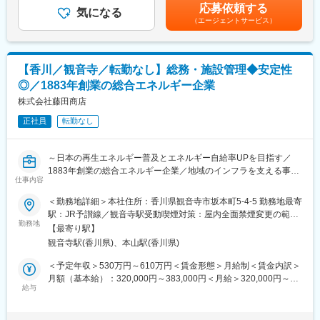
て上下する可能性があります。月給(月額)は固定手当を含めた表記
応募依頼する
・原材料の受入検査
気になる
です。
（エージェントサービス）
原料、製品が規定通りか確認を行います。
・各種検査業務
加熱処理、化学反応による処理を行い、キレート滴定、
分光光度計、比重計を用いた計測を行います。
【香川／観音寺／転勤なし】総務・施設管理◆安定性
作業はマニュアルがあります。
◎／1883年創業の総合エネルギー企業
・検査報告書の作成
フォーマットがありますので数値や製品名の入力等が中心です。
株式会社藤田商店
公的機関に提出する書類もあります。
正社員
転勤なし
スピードは問われませんが、正確な入力操作が必要です。
・その他庶務
電話対応、他部署への連絡、メール等があります。
～日本の再生エネルギー普及とエネルギー自給率UPを目指す／
※朝8時くらいが最も繁忙な時間です。
1883年創業の総合エネルギー企業／地域のインフラを支える事業
※検査業務と事務業務の割合は5:5です。
仕事内容
～
※業務習熟により部門のマネジメントもお任せします。
＜勤務地詳細＞本社住所：香川県観音寺市坂本町5-4-5 勤務地最寄
■業務内容：
駅：JR予讃線／観音寺駅受動喫煙対策：屋内全面禁煙変更の範
■組織構成について：品質管理は30代～40代の男性２名・女性1名
◇本社や、その他の当社拠点について、総務全般と、施設・設備
勤務地
囲：会社の定める事業所（リモートワーク含む）
の３名が担当しております。
【最寄り駅】
の保全管理や法令対応をお任せします。
観音寺駅(香川県)、本山駅(香川県)
◇バックオフィスとファシリティマネジメントの両面から、円滑
■今後のキャリアパスについて：
な企業活動を支える業務です。
＜予定年収＞530万円～610万円＜賃金形態＞月給制＜賃金内訳＞
将来的にはご経験や適性次第で組織をマネジメントしていただく
◇一部、各事業所や設備の現場確認、防災訓練の実施も行うた
月額（基本給）：320,000円～383,000円＜月給＞320,000円～
ことも期待しています。
め、自らの手で会社の安全と環境を支えているというやりがいが
給与
383,000円＜昇給有無＞有＜残業手当＞有＜給与補足＞※予定年収
あります。
はあくまでも目安の金額であり、選考を通じて変動する可能性が
■当社の特徴：
あります。■昇給：年2回／賞与：年2回賃金はあくまでも目安の
塩の製造販売からスタートした当社は現在、塩化マグネシウム製