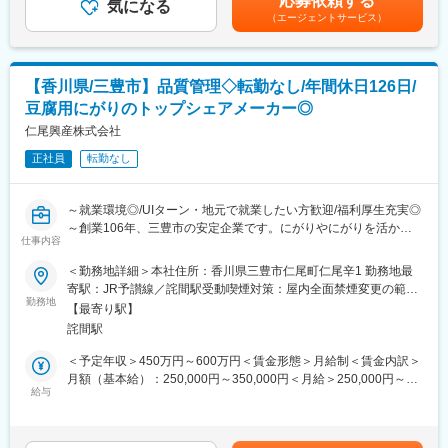
応募依頼する
・新規事業のサポート
気になる
す。
（エージェントサービス）
■魅力／特徴：
◎社内外と連携し、営業担当者を幅広くサポートするやりがいあ
るお仕事です。
【香川県/三豊市】品質管理◇転勤なし/年間休日126日/
◎日本トップクラスのにがりメーカーとして培った信頼ある基盤
豆腐用にがりのトップシェアメーカー◎
のもと、新規事業（化粧品開発など）へも参画可能です。
◎事務職ですが、挑戦の幅を広げられる環境が整っており、地域
仁尾興産株式会社
に根ざしながら成長できる環境です。
正社員
転勤なし
◎入社後は先輩がサポートしながら仕事を覚えていただきますの
で安心してご入社ください。
～就業環境◎/UIターン・地元で就業したい方歓迎/福利厚生充実◎
■当社の特徴：
～創業106年、三豊市の安定企業です。にがりやにがりを活かし
塩の製造販売からスタートした当社は現在、塩化マグネシウム製
仕事内容
た化成品、化粧品の製造販売を行っています～
造・販売事業、冷蔵倉庫事業、不動産事業を展開しており、日本
■お勧めポイント
＜勤務地詳細＞本社住所：香川県三豊市仁尾町仁尾辛1 勤務地最
各地に塩化マグネシウムを用いた豆腐の凝固剤（にがり）、道路
年間休日126日◎福利厚生も充実
寄駅：JR予讃線／詫間駅受動喫煙対策：屋内全面禁煙変更の範
凍結防止剤、グラウンド・テニスコート等の防塵剤といった商品
育児介護休業制度、保育手当、記念日休暇（子供の誕生日など）
勤務地
囲：会社の定める事業所
をお届けしております。
【最寄り駅】
看護休暇、有給休暇時間単位取得（1/4日単位で取得）
また、当社は製品、サービスの品質日本一を目指しており、お客
詫間駅
様のあらゆる要望に応えるため商社機能の拡充、各種製造受託、
■職務内容：当社にて化成品製造における品質管理業務をお任せい
＜予定年収＞450万円～600万円＜賃金形態＞月給制＜賃金内訳＞
化粧品や入浴剤などの新商品開発に積極的に取り組んでおりま
たします。
月額（基本給）：250,000円～350,000円＜月給＞250,000円～
す。
■具体的な職務内容：
給与
350,000円＜昇給有無＞有＜残業手当＞有＜給与補足＞■賞与：年
・原料、製品のサンプリング
2回（合計2.5か月分（前年度実績））■昇給：有（1か月あたり
製造現場に行き、100～200グラムのサンプルをとります。
2000～5000円）賃金はあくまでも目安の金額であり、選考を通じ
変更の範囲：会社の定める業務
原料、製品共に固形製品です。（重量物の運搬はありません）