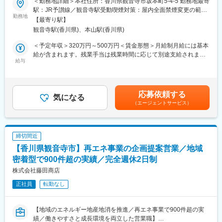
＜勤務地詳細＞本社住所：香川県観音寺市坂本町5-4-5 勤務地最寄
当社にて、太陽光発電所および蓄電所のO&M業務（運転・保守・
駅：JR予讃線／観音寺駅受動喫煙対策：屋内全面禁煙変更の範
点検）および新規発電所の施工管理業務を中心に担当していただ
勤務地
■教育体制
囲：会社の定める事業所
【最寄り駅】
きます。香川・愛媛・徳島エリアを中心とした現場で、設備の安
OJTを中心に、実務を通じたスキルアップをしっかりサポートし
観音寺駅(香川県)、本山駅(香川県)
全かつ安定した稼働と、必要に応じた設備改修・改善の提案を行
ます。
い、地域のエネルギー供給を支える重要なポジションです。
＜予定年収＞320万円～500万円＜賃金形態＞月給制月給には基本
■就業環境
給が含まれます。残業手当は残業時間に応じて別途支給されま
■業務詳細
給与
完全週休2日制、年間休日120日以上。テレワーク可・転勤なしで
す。＜賃金内訳＞月額（基本給）：200,000円～315,000円＜月給
・太陽光発電設備や蓄電設備の定期点検、動作確認、トラブル対
ワークライフバランスを実現できます。
＞200,000円～315,000円＜昇給有無＞有＜残業手当＞有＜給与補
応
足＞賞与実績:年2回。年収は月給×12ヶ月＋賞与で算出。賃金はあ
・現場でのO&M業務全般（運転・保守・点検）、不具合時の一次
■想定されるキャリアパス
くまでも目安の金額であり、選考を通じて上下する可能性があり
応募依頼する
対応
気になる
将来的にはマーケティング責任者や新規事業開発など、キャリア
ます。月給(月額)は固定手当を含めた表記です。
（エージェントサービス）
・新規発電所や設備増設時の施工管理（工程管理・品質管理・安
の幅を広げることが可能です。
全管理）
・設備改修や改善の提案、エネルギー供給効率化の提案
■企業の特徴/魅力
・現場スタッフや協力会社との調整、作業指示
創業140年を超える地域密着型の老舗企業として、多角的な事業
締切間近
・設備運用に関する報告書作成、PCでのデータ入力・管理
展開と新しい挑戦を続けています。
【香川県観音寺市】再エネ事業の企画提案営業／地域
■扱うサービス
密着型で900件超の実績／完全週休2日制
変更の範囲：会社の定める業務
太陽光発電所や蓄電所のEPC・O&M事業。地域のエネルギーの地
株式会社藤田商店
産地消・再エネ推進を担う設備管理です。
正社員
転勤なし
■組織構成
電力開発部 施工保守チーム5名が在籍し、協力し合いながら現場
【地域のエネルギー地産地消を推進／再エネ事業で900件超の実
運営を進めています。
績／働きやすさと成長環境を両立した営業職】