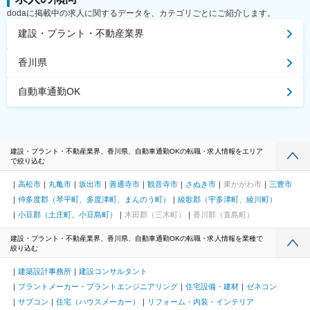
dodaに掲載中の求人に関するデータを、カテゴリごとにご紹介します。
建設・プラント・不動産業界
香川県
自動車通勤OK
建設・プラント・不動産業界、香川県、自動車通勤OKの転職・求人情報をエリア
で絞り込む
高松市
丸亀市
坂出市
善通寺市
観音寺市
さぬき市
東かがわ市
三豊市
仲多度郡（琴平町、多度津町、まんのう町）
綾歌郡（宇多津町、綾川町）
小豆郡（土庄町、小豆島町）
木田郡（三木町）
香川郡（直島町）
建設・プラント・不動産業界、香川県、自動車通勤OKの転職・求人情報を業種で
絞り込む
建築設計事務所
建設コンサルタント
プラントメーカー・プラントエンジニアリング
住宅設備・建材
ゼネコン
サブコン
住宅（ハウスメーカー）
リフォーム・内装・インテリア