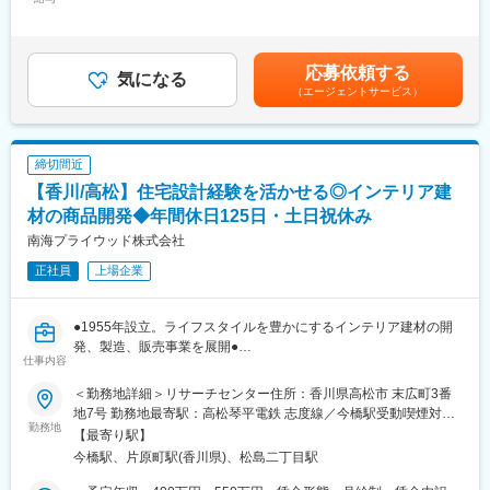
80,000円（固定残業時間30時間0分/月～20時間0分/月）超過した
がら、ディナー営業立ち上げにも主体的に携わっていくことを期
時間外労働の残業手当は追加支給＜月給＞280,000円～400,000円
待しています。
（一律手当を含む）＜昇給有無＞有＜残業手当＞有＜給与補足＞■
◇敷地内に畑もあります。自社栽培の食材活用や地場の飲食メー
賞与：あり※実績に応じて支給賃金はあくまでも目安の金額であ
応募依頼する
カーとの協業でのメニュー開発にも携わっていただける環境で
気になる
り、選考を通じて上下する可能性があります。月給(月額)は固定手
（エージェントサービス）
す。
当を含めた表記です。
■具体的には
◇ランチ、カフェ、ディナー（今後開始予定）営業における調理
締切間近
業務
【香川/高松】住宅設計経験を活かせる◎インテリア建
◇新メニューの開発、企画
◇食材の選定、仕入れ管理
材の商品開発◆年間休日125日・土日祝休み
◇原価管理、在庫管理
南海プライウッド株式会社
◇衛生管理など
正社員
上場企業
■SEASiON小豆島とは：
香川県小豆島の海沿いに位置する旧そうめん工場をアップサイク
●1955年設立。ライフスタイルを豊かにするインテリア建材の開
ルした施設、SEASiON（シージョン）は食と実験をテーマにした
発、製造、販売事業を展開●
レストラン・ファーム・アートギャラリーの複合施設です。
仕事内容
●原材料の調達から製品計画・設計・製造・販売まで自社一貫体制
●
■小豆島オフィスについて
＜勤務地詳細＞リサーチセンター住所：香川県高松市 末広町3番
～移住者も安心、島暮らしを楽しめる環境です～
地7号 勤務地最寄駅：高松琴平電鉄 志度線／今橋駅受動喫煙対
■業務内容：
勤務地
◇勤務先の近くにスーパーやドラックストアがございます。生活
策：屋内全面禁煙変更の範囲：全国の当社拠点
【最寄り駅】
インテリア建材（収納、天井、フロア、階段）の商品開発を行っ
には困らない場所です。
今橋駅、片原町駅(香川県)、松島二丁目駅
ていただきます。新製品の開発や既存製品の改良を主な業務と
◇会社で借り上げている古民家（勤務先まで車で20～30分）があ
し、施工説明書の作成や商品クレーム時の対策など担当製品に関
り、光熱費負担のみで居住いただけます。その他ご希望の賃貸に