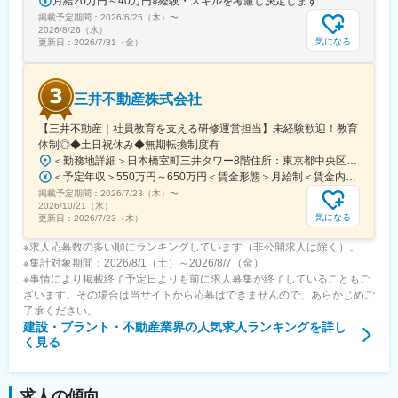
月給20万円～40万円※経験・スキルを考慮し決定します
掲載予定期間：
2026/6/25（木）
〜
2026/8/26（水）
気になる
更新日：
2026/7/31（金）
三井不動産株式会社
【三井不動産｜社員教育を支える研修運営担当】未経験歓迎！教育
体制◎◆土日祝休み◆無期転換制度有
＜勤務地詳細＞日本橋室町三井タワー8階住所：東京都中央区日本橋室町3-2-1 日本橋室町三井タワー8階受動喫煙対策：屋内全面禁煙変更の範囲：会社の定める事業所
＜予定年収＞550万円～650万円＜賃金形態＞月給制＜賃金内訳＞月額（基本給）：343,750円～406,250円＜月給＞343,750円～406,250円＜昇給有無＞無＜残業手当＞有＜給与補足＞※ご経験などを総合的に考慮致します。同社規定に基づき処遇します。昇給なし・賞与あり。（社内登用試験に合格し、無期社員となれば昇給あり。）※残業手当：年収600万円以上の場合は専門手当（20時間相当）あり。賃金はあくまでも目安の金額であり、選考を通じて上下する可能性があります。月給(月額)は固定手当を含めた表記です。
掲載予定期間：
2026/7/23（木）
〜
2026/10/21（水）
気になる
更新日：
2026/7/23（木）
※求人応募数の多い順にランキングしています（非公開求人は除く）。
※集計対象期間：2026/8/1（土）～2026/8/7（金）
※事情により掲載終了予定日よりも前に求人募集が終了していることもご
ざいます。その場合は当サイトから応募はできませんので、あらかじめご
了承ください。
建設・プラント・不動産業界
の人気求人ランキングを詳し
く見る
求人の傾向