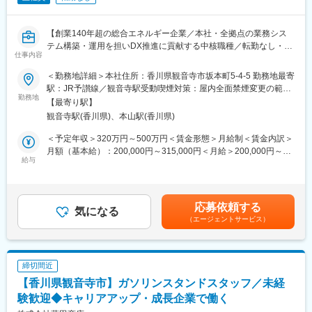
■扱うサービス
事業展開で成長を続ける企業です。「誠実・堅実・倹約・挑戦」
LPガス、石油製品、電気、再生可能エネルギー、住宅・店舗の各
を大切にし、社員が長期的に活躍できる環境づくりに注力してい
種リフォーム
【創業140年超の総合エネルギー企業／本社・全拠点の業務シス
ます。
テム構築・運用を担いDX推進に貢献する中核職種／転勤なし・年
仕事内容
■組織構成
間休日120日超】
変更の範囲：会社の定める業務
くらしサポート部への配属。経験豊富な先輩社員が在籍し、協力
＜勤務地詳細＞本社住所：香川県観音寺市坂本町5-4-5 勤務地最寄
して業務を進めます。
■業務概要
駅：JR予讃線／観音寺駅受動喫煙対策：屋内全面禁煙変更の範
当社の業務推進・システム担当として、本社および全拠点の業務
勤務地
囲：会社の定める事業所
【最寄り駅】
■業務の魅力
システム（基幹・経理・店舗）の企画・構築・運用に加え、情報
観音寺駅(香川県)、本山駅(香川県)
地域密着でお客様との長期的な信頼関係を築ける点が特徴。暮ら
セキュリティ対策、ネットワーク管理、IT教育など幅広い業務を
しやビジネスに直接貢献できるやりがいがあります。
担当いただきます。社内システムの安定稼働と業務効率化、DX推
＜予定年収＞320万円～500万円＜賃金形態＞月給制＜賃金内訳＞
進を通じて組織全体の成長を支えるポジションです。
月額（基本給）：200,000円～315,000円＜月給＞200,000円～
■教育体制
給与
315,000円＜昇給有無＞有＜残業手当＞有＜給与補足＞賞与実績:
入社時研修やOJTを通じて、エネルギー・リフォーム知識や営業
■業務詳細
年2回賃金はあくまでも目安の金額であり、選考を通じて上下する
ノウハウを習得可能。未経験からでも段階的に成長できます。
・基幹システム、経理・店舗システムの設計・開発、外部ベンダ
可能性があります。月給(月額)は固定手当を含めた表記です。
ーとの調整・進捗管理
応募依頼する
■就業環境
・社内システム導入時の定着支援や業務フローの最適化
気になる
完全週休二日制・年間休日120日以上。マイカー通勤可、転勤な
（エージェントサービス）
・情報セキュリティ規程の策定、ネットワーク・セキュリティシ
し。働きやすさとワークライフバランスを大切にしています。
ステムの構築・管理
・社内デバイス（PCやモバイル端末など）の管理・運用
■想定されるキャリアパス
・ITリテラシー向上のための社内教育やマニュアル整備
締切間近
営業職として経験を積み、将来的にはリーダーやマネジメント職
・最新技術の調査・導入提案や電子文書管理システム構築
【香川県観音寺市】ガソリンスタンドスタッフ／未経
へのキャリアアップも目指せます。
・業務効率化やDX推進プロジェクトの立案・実行
験歓迎◆キャリアアップ・成長企業で働く
■企業の特徴/魅力
■扱うサービス