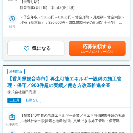
囲：会社の定める事業所
【最寄り駅】
■当社の魅力：
してご担当いただきます。リブランディングプロジェクトに参画
観音寺駅(香川県)、本山駅(香川県)
当社は、「人々の住空間はもっと快適になる」と信じて、インテ
しながら、Webマーケティングや店舗開発、SNS運用、チラシ作
リア建材という新たな分野の開発を進めてまいりました。原材料
成など幅広い領域でマーケティング活動をリードいただきます。
＜予定年収＞530万円～610万円＜賃金形態＞月給制＜賃金内訳＞
調達から販売までを一気通貫で行うことで、高いデザイン性を持
また、既存事業のデジタル化推進や新規事業開発、広告運用など
月額（基本給）：320,000円～383,000円その他固定手当/月：
つ高耐久かつ高付加価値のインテリア建材を人々の住空間へ提供
にも積極的に携わっていただきます。
給与
20,000円＜月給＞340,000円～403,000円＜昇給有無＞有＜残業手
しています。現在では、インテリア建材のなかでも特に「収納」
当＞有＜給与補足＞賞与実績:年2回。諸手当（通勤手当、残業手
の分野において、経営革新に挑戦しています。
■業務詳細
当）あり。賃金はあくまでも目安の金額であり、選考を通じて上
・全社および事業部ごとのマーケティング戦略策定、進捗管理
下する可能性があります。月給(月額)は固定手当を含めた表記で
応募依頼する
変更の範囲：会社の定める業務
・Web広告やSNSを活用した認知拡大施策の企画・運用
気になる
す。
（エージェントサービス）
・店舗開発や新規事業開発における市場調査、事業計画立案
・チラシやプロモーションツールの企画・制作ディレクション
・CRM、SFA導入や業務プロセスのデジタル化推進
・WebサイトのSEO対策、アクセス解析、改善提案
締切間近
・各種施策の効果測定およびレポーティング
【香川県観音寺市】再生可能エネルギー設備の施工管
■扱うサービス
理・保守／900件超の実績／働き方改革推進企業
石油、LPガス、電力、再生可能エネルギー、コンビニ、リフォー
株式会社藤田商店
ムなど多角的な事業領域に携わります。
正社員
転勤なし
■組織構成
営業本部への配属となり、社内外との連携を重視する風土です。
【創業140年超の老舗エネルギー企業／再エネ設備900件超の実績
／地域社会の脱炭素と地産地消に貢献できる施工管理・保守職】
■業務の魅力
仕事内容
経営層に近い立場で事業成長に貢献し、裁量を持って幅広いマー
■業務概要
ケティング業務を推進できます。