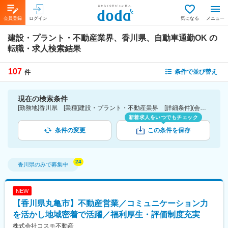
会員登録
ログイン
気になる
メニュー
建設・プラント・不動産業界、香川県、自動車通勤OK
の
転職・求人検索結果
107
条件で並び替え
件
現在の検索条件
[勤務地]香川県 [業種]建設・プラント・不動産業界 [詳細条件](会社・職場の環境)自動車通勤OK
新着求人をいつでもチェック
条件の変更
この条件を保存
香川県
のみで募集中
NEW
【香川県丸亀市】不動産営業／コミュニケーション力
を活かし地域密着で活躍／福利厚生・評価制度充実
株式会社コスモ不動産