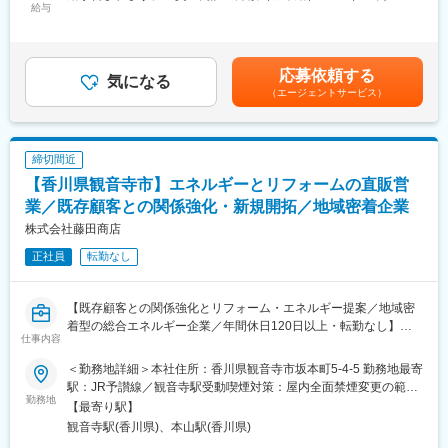
り、幅広い技術や知識の習得を目指しながら業務を推進します。
給与
■就業環境
315,000円＜月給＞200,000円～315,000円＜昇給有無＞有＜残業
完全週休二日制（土日祝休み）、年間休日120日以上。転勤な
手当＞有＜給与補足＞賞与実績:年2回。残業手当は残業時間に応
■業務詳細
し、マイカー通勤可、各種社会保険完備、テレワーク利用可（業
じて別途支給。賃金はあくまでも目安の金額であり、選考を通じ
・ガス、電気、水道設備の点検や保守業務
務状況による）
て上下する可能性があります。月給(月額)は固定手当を含めた表記
応募依頼する
・設備機器の設置工事の立ち合いや管理
気になる
です。
（エージェントサービス）
・お客様の要望に沿ったエネルギー機器や関連サービスのご提案
■想定されるキャリアパス
・見積書や提案資料の作成
法人営業として経験を積み、将来的にはリーダーやマネジメント
・リフォームや省エネ・脱炭素化等、新たなサービスに関する技
層へのキャリアアップも可能です。
術の習得
締切間近
・関係会社や職人との調整、現場管理
■企業の特徴/魅力
【香川県観音寺市】エネルギーとリフォームの直販営
・お客様の快適な暮らしや事業運営をサポートするアフターフォ
地域の多様なニーズに応え、エネルギーと暮らしの提案を通じて
ロー
業／既存顧客との関係強化・新規開拓／地域密着企業
「誠実・堅実・挑戦」を実践。働きやすさとやりがいを両立でき
る環境です。
株式会社藤田商店
■扱うサービス
正社員
転勤なし
ガス設備工事、電気工事、水道工事、リフォーム、省エネ・脱炭
変更の範囲：会社の定める業務
素化提案など
【既存顧客との関係強化とリフォーム・エネルギー提案／地域密
■組織構成
着型の総合エネルギー企業／年間休日120日以上・転勤なし】
くらしサポート部に所属し、現場業務や顧客対応のプロフェッシ
仕事内容
ョナルが在籍
■業務概要
＜勤務地詳細＞本社住所：香川県観音寺市坂本町5-4-5 勤務地最寄
当社は1883年創業以来、エネルギーの供給およびリフォーム事業
■業務の魅力
駅：JR予讃線／観音寺駅受動喫煙対策：屋内全面禁煙変更の範
を通じて地域に貢献しています。本ポジションでは、香川県観音
勤務地
エネルギーの安定供給を通じて地域に貢献し、お客様から直接感
囲：会社の定める事業所
【最寄り駅】
寺市を中心に、ご家庭や業務店、企業様へのエネルギー（LPガ
謝の言葉をいただけるやりがいの大きな仕事です。未経験からで
観音寺駅(香川県)、本山駅(香川県)
ス・石油製品・電気）及びリフォームの提案営業を担当します。
も着実に成長できます。