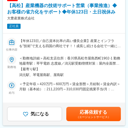
既存のお客様へのフォローを中心に、新規のお客様への提案も行
■教育体制
【高松】産業機器の技術サポート営業（事業推進）◆
います。
OJTと資格取得支援（教材配布・費用補助）があり、未経験から
（2）見積作成・工事打ち合わせ
お客様の省力化をサポート◆年休123日・土日祝休み
専門性を身につけられる環境です。
建物の図面や現場状況を確認し、必要な足場の種類や数量を見積
大豊産業株式会社
もります。
■就業環境
正社員
（3）職人さんや資材の手配
マイカー通勤OK、残業少なめ（平均月25時間）、時短勤務や休日
自社提携の職人さんや資材を調整し、安全に工事が進むよう段取
調整も柔軟に対応します。
りを行います。
【年休123日／自己資本比率の高い優良企業】産業とインフラ
■想定されるキャリアパス
を”技術”で支える四国の商社です！！成長し続ける会社で一緒に働
■入社後の流れ：
実績や評価に応じて昇給や役職登用、関連資格取得による手当支
仕事内容
きませんか？
まずは先輩社員との営業同行や、現地調査（※）からスタート。仕
給など、着実なキャリア形成が可能です。
事の流れや専門知識をイチから覚えていける環境です。
＜勤務地詳細＞高松支店住所：香川県高松市屋島西町1902-1 勤務
■業務概要：
※現地調査：見積作成のため実際の建設現場へ行き、必要な足場の
地最寄駅：琴平電鉄 志度線／潟元駅受動喫煙対策：屋内全面禁煙
■企業の特徴/魅力
本ポジションでは、電気や計装、機械分野の産業機器を中心とし
勤務地
種類や数を確認する作業です。
変更の範囲：会社の定める事業所
グループ設立30年以上、丸亀・坂出エリアで高い信頼と実績を誇
【最寄り駅】
た営業を行う支店所属メンバーのサポート業務を行いながら、事
る地域密着企業です。
潟元駅、琴電屋島駅、屋島駅
業全体の推進に貢献いただくポジションです。
＜命を預かる現場に、安心という土台を届けたい＞
私たちが築くのは、建設現場の「見えないインフラ」。匠の力で
＜予定年収＞420万円～600万円＜賃金形態＞月給制＜賃金内訳＞
変更の範囲：会社の定める業務
＜具体的には…＞
組み上げる仮設足場は、地図に名前が残らなくても、人々の記憶
月額（基本給）：211,220円～310,030円固定残業手当/月：
・全社の得意先／仕入先／協力会社の管理・取りまとめサポート
給与
に深く刻まれます。足元から支える責任と、命を守る誇り。“当た
31,000円～46,000円（固定残業時間18時間0分/月）超過した時間
・新規メーカー・商材、新規市場（業種、エリア）の開拓も行い
り前の安全”を生み出し、未来のまちづくりと働く人の可能性を支
外労働の残業手当は追加支給＜月給＞242,220円～356,030円（一
ます
え続けます。
律手当を含む）＜昇給有無＞有＜残業手当＞有＜給与補足＞上記
・大手メーカーとの連携による拡販拡大を支援し、拠点向けの技
予定年収は経験・年齢・スキルなどを考慮の上で最終決定いたし
応募依頼する
術教育や組織サポートも担当するなど、幅広い業務を通して事業
気になる
■業務の魅力：
ます。■昇給：年1回（4月）3,000円～7,800円／月■賞与：年2回
（エージェントサービス）
全体の推進に貢献いただきます
◇自分が手配した足場によって建設工事が始まり、建物が完成し
（平均4.18ヶ月／年）賃金はあくまでも目安の金額であり、選考
・一般的な営業職とは異なり、技術サポートや事業全体のコーデ
ていく様子を間近で見ることができます。街に残る建物づくりに
を通じて上下する可能性があります。月給(月額)は固定手当を含め