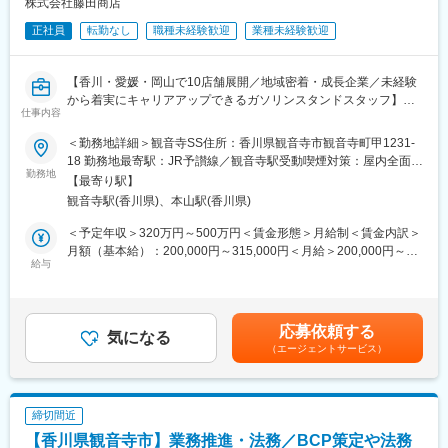
株式会社藤田商店
創業1883年、地域の「暮らし」を支える総合エネルギー企業。多
エネルギー・物流・小売・再生可能エネルギー事業を支える基幹
角的な事業展開と安定した経営基盤が強みです。
正社員
転勤なし
職種未経験歓迎
業種未経験歓迎
システムや店舗管理システムなど、幅広いITインフラを担当しま
す。
変更の範囲：会社の定める業務
【香川・愛媛・岡山で10店舗展開／地域密着・成長企業／未経験
■組織構成
から着実にキャリアアップできるガソリンスタンドスタッフ】当
システム部門は本社を中心に、事業部門や拠点と連携しながら推
仕事内容
社サービスステーションでの接客・運営を通じ、将来的な店長候
進します。
補として成長できる環境です。
＜勤務地詳細＞観音寺SS住所：香川県観音寺市観音寺町甲1231-
■業務の魅力
18 勤務地最寄駅：JR予讃線／観音寺駅受動喫煙対策：屋内全面禁
■業務概要
勤務地
全社横断のIT業務を幅広く経験でき、フルスタックなスキルが身
煙変更の範囲：会社の定める事業所
【最寄り駅】
当社が運営する観音寺サウスサービスステーションなど各店舗に
につきます。
観音寺駅(香川県)、本山駅(香川県)
て、サービスステーションスタッフとしてお客様への給油や店舗
運営全般を担います。入社後は現場での実務を通じて店舗運営の
■教育体制
＜予定年収＞320万円～500万円＜賃金形態＞月給制＜賃金内訳＞
基礎から学び、段階的にリーダー業務や管理職へのステップアッ
OJTやIT研修により、業界未経験の方も段階的に成長できる環境で
月額（基本給）：200,000円～315,000円＜月給＞200,000円～
プが可能です。
給与
す。
315,000円＜昇給有無＞有＜残業手当＞有＜給与補足＞賞与実績:
年2回。通勤手当（会社規定に基づき支給）、残業手当（残業時間
■業務詳細
■就業環境
に応じて別途支給）あり。賃金はあくまでも目安の金額であり、
・セルフ給油時のお客様サポート、接客および店舗清掃
完全週休二日制・年間休日120日以上、転勤なし。働き方改革も
選考を通じて上下する可能性があります。月給(月額)は固定手当を
応募依頼する
・エネルギー関連商品（石油製品・LPガス・電力など）の提案や
気になる
推進しています。
含めた表記です。
（エージェントサービス）
販売促進
・季節イベントやキャンペーンの企画・実行、販促ツール導入支
■想定されるキャリアパス
援
システムリーダーやDX推進担当など上位職へのキャリアアップも
・日々の売上・在庫管理、法人顧客への提案やアフターフォロー
目指せます。
締切間近
・アルバイトスタッフの指導や育成、シフト作成・調整
【香川県観音寺市】業務推進・法務／BCP策定や法務
・経験に応じ複数店舗の運営サポートや管理業務への挑戦
■企業の特徴/魅力