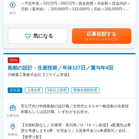
既存のお客様との信頼関係を深めながら、快適な住環境や業務環
＜予定年収＞320万円～500万円＜賃金形態＞月給制＜賃金内訳＞
境の実現をサポートします。
■教育体制
月額（基本給）：200,000円～315,000円＜月給＞200,000円～
給与
入社後は社内研修やOJTを通じて基礎から丁寧に指導します。資
315,000円＜昇給有無＞有＜残業手当＞有＜給与補足＞賞与実績:
■業務詳細
格取得支援制度もあり、業務に必要な資格は会社負担で取得可能
年2回。年収は月給と賞与を含む想定です。賃金はあくまでも目安
・既存顧客への定期的な訪問、エネルギー使用状況の確認および
です。
の金額であり、選考を通じて上下する可能性があります。月給(月
課題のヒアリング
額)は固定手当を含めた表記です。
応募依頼する
・リフォーム（キッチン・バス・トイレ等）や省エネ設備の提
気になる
■就業環境
（エージェントサービス）
案、見積作成、導入支援
完全週休二日制で年間休日120日以上。マイカー通勤可、転勤な
・新規エネルギー供給先やリフォーム案件の開拓（ご紹介や自発
し、各種社会保険や退職金制度など福利厚生も充実しています。
的なアプローチ）
・契約後のフォローやアフターサービス、各種問い合わせ対応
■想定されるキャリアパス
NEW
・社内関係部署との連携による最適なサービス提供とプロジェク
現場の経験を積みながら、将来的にはリーダーや工事管理者、営
船舶の設計・生産技術／年休127日／賞与年4回
ト進行
業企画など幅広いキャリアを描くことができます。
川崎重工業株式会社【プライム市場】
■扱うサービス
■企業の特徴/魅力
LPガス・石油・電気などのエネルギー供給事業、住宅や店舗のリ
創業140年を超える地域密着型の総合エネルギー企業として、生
正社員
上場企業
5名以上採用
業種未経験歓迎
フォーム、省エネ・脱炭素化ソリューション
活や事業に欠かせない多様なエネルギーサービスを提供していま
す。挑戦と誠実・堅実を大切にし、社員一人ひとりが地域やお客
■組織構成
様の“ちょっとした喜び”を創出する存在として成長できる環境で
官公庁向け特殊船舶の設計職／次世代エネルギー輸送船の生産技
くらしサポート部に所属し、地域密着型のチームで協力しながら
す。
術職もしくは設計職、いずれかをお任せ。
業務推進
仕事内容
変更の範囲：会社の定める業務
■業務の魅力
【当面転勤なし／兵庫県・香川県／U・Iターン歓迎】※配属先は希
お客様の快適な暮らしや事業拡大に直接貢献できるやりがいがあ
望を考慮します※寮・社宅あり／入居条件あり※車通勤可／会社規
勤務地
り、“ちょっとした喜び”の提供を目指せます
定による▼兵庫県・神戸工場／神戸市中央区東川崎町3-1-1▼香川
【最寄り駅】