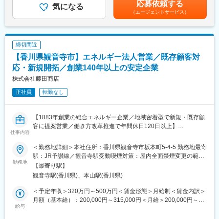
応募依頼する
事の立案と業者調整、実施）
気になる
営業リーダーやマネジメント、エネルギーソリューション企画な
り、選考を通じて上下する可能性があります。月給(月額)は固定手
（エージェントサービス）
・資産・庶務管理（社宅・車両・備品の管理運用、文書管理、各
ど多様なキャリアアップが可能です。
当を含めた表記です。
種保険手続）
・安全衛生・環境管理（防災訓練の企画・実施、健康管理、安全
■企業の特徴/魅力
衛生体制の構築）
創業140年超の総合エネルギー企業として地域に根ざした信頼と
締切間近
・補助事業（設備投資等の補助金申請や管理）、社内イベント運
実績、安定した事業基盤、挑戦を続ける風土が特徴です。
【香川県観音寺市】エネルギー法人営業／既存顧客対
営
社内外の関係者（官公庁、工事業者、弁護士等）との調整や折衝
応・新規開拓／創業140年以上の安定企業
変更の範囲：会社の定める業務
も担い、ビジネス文書作成や現場確認、実践的な業務も含まれま
株式会社藤田商店
す。
正社員
転勤なし
■扱うサービス
エネルギー卸小売・物流、再生可能エネルギー事業、リフォーム
【1883年創業の総合エネルギー企業／地域密着型で新規・既存顧
事業、サービスステーション運営など多岐にわたり、事業を支え
客に提案営業／働き方改革推進で年間休日120日以上】
る管理部門の役割を担います。
仕事内容
■業務概要
■組織構成
＜勤務地詳細＞本社住所：香川県観音寺市坂本町5-4-5 勤務地最寄
当社は四国を中心にエネルギー供給やリフォーム事業を展開する
総務部門は少数精鋭で、経験豊富なメンバーと協力しながら業務
駅：JR予讃線／観音寺駅受動喫煙対策：屋内全面禁煙変更の範
地域密着型の総合エネルギー企業です。本ポジションでは、香川
勤務地
にあたります。中途入社者も多く在籍しています。
囲：会社の定める事業所
【最寄り駅】
県観音寺市を拠点とし、既存顧客である企業や業務店との関係強
観音寺駅(香川県)、本山駅(香川県)
化、新たなエネルギー供給先の新規開拓、住宅設備機器等の提案
■業務の魅力
営業をご担当いただきます。
幅広い管理業務を通じて会社運営の根幹を支え、現場を実際に見
＜予定年収＞320万円～500万円＜賃金形態＞月給制＜賃金内訳＞
て実感を持ちながら働けます。安定した経営基盤のもと裁量を持
月額（基本給）：200,000円～315,000円＜月給＞200,000円～
■業務詳細
給与
って業務推進が可能です。
315,000円＜昇給有無＞有＜残業手当＞有＜給与補足＞賞与実績:
主に業務店や企業様向けに、LPガス・石油製品・電気などのエネ
年2回。残業手当は残業時間に応じて別途支給。賃金はあくまでも