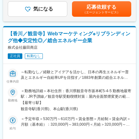
■具体的には：
金額であり、選考を通じて上下する可能性があります。月給(月額)
造・販売事業、冷蔵倉庫事業、不動産事業を展開しており、日本
応募依頼する
◇総務・法務
気になる
は固定手当を含めた表記です。
各地に塩化マグネシウムを用いた豆腐の凝固剤（にがり）、道路
（エージェントサービス）
契約書・規定の整備、商業登記、持株会運営など
凍結防止剤、グラウンド・テニスコート等の防塵剤といった商品
◇管財・保全
をお届けしております。また、当社は製品、サービスの品質日本
社有不動産・設備の維持管理、修繕・新規工事の立案・業者調
一を目指しており、お客様のあらゆる要望に応えるため商社機能
整・実施
の拡充、各種製造受託、化粧品や入浴剤などの新商品開発に積極
【香川／観音寺】Webマーケティング※リブランディン
◇資産・庶務
的に取り組んでおります。
グ他◆安定性◎／総合エネルギー企業
社宅・車両・備品の管理運用、文書管理、各種保険手続など
◇安全・環境
株式会社藤田商店
変更の範囲：会社の定める業務
防災訓練の実施、健康管理、安全衛生対策など
正社員
転勤なし
◇補助事業・その他
設備投資等の補助金申請・管理、イベント運営など
～転勤なし／経験とアイデアを活かし、日本の再生エネルギー普
■当社の特徴：
及とエネルギー自給率UPを目指す／1883年創業の総合エネルギ
◇多くの企業がガソリンスタンド運営のみ、LPガス販売のみと、
仕事内容
ー企業／地域のインフラを支える事業～
単一商材の提供が多い中、当社はこれら以外でも産業用太陽光発
＜勤務地詳細＞本社住所：香川県観音寺市坂本町5-4-5 勤務地最寄
電や、特定規模電気事業者（PPS）への登録など、時代に合わせ
■業務内容：
駅：JR予讃線／観音寺駅受動喫煙対策：屋内全面禁煙変更の範
た事業展開を行っています。
◇マーケティング全般のディレクションをお任せします。
勤務地
囲：会社の定める事業所（リモートワーク含む）
◇エネルギーを取り巻く環境が大きく変化する中、当社はその変
【最寄り駅】
◇現在進行中「リブランディング」プロジェクトに参加し、また
化を好機と捉え、真の『エネルギーソリューション』に進化すべ
観音寺駅(香川県)、本山駅(香川県)
全社および各事業のマーケティング戦略から実行、効果測定まで
く、ビジネスモデルの構築と優秀な人財の確保・育成に力を入れ
一貫して担当します。
＜予定年収＞530万円～610万円＜賃金形態＞月給制＜賃金内訳＞
ています。
◇今後、当社にて行う、新規事業や新規店舗の開発においても、
月額（基本給）：320,000円～383,000円＜月給＞320,000円～
調査や事業計画の立案から参加する重要なポジションです。
給与
383,000円＜昇給有無＞有＜残業手当＞有＜給与補足＞※予定年収
変更の範囲：会社の定める業務
はあくまでも目安の金額であり、選考を通じて変動する可能性が