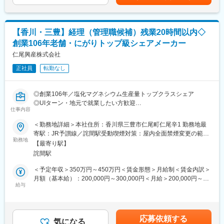
信電話等
定で毎月支払われます。■昇給：年1回（9月）※社内規定・個人の
・図面の確認、CADを用いた修正・サポート業務
能力・業績による■賞与：年2回（6月、12月／前年実績約3.0か月
・各種申請書類や資料の作成
変更の範囲：会社の定める業務
※平均）※業績・個人査定による賃金はあくまでも目安の金額であ
・官公庁や取引先との連絡・調整
り、選考を通じて上下する可能性があります。月給(月額)は固定手
【香川・三豊】経理（管理職候補）残業20時間以内◇
・打ち合わせへの参加
当を含めた表記です。
創業106年老舗・にがりトップ級シェアメーカー
・現地確認や外出対応
・その他設計部門の事務・庶務業務
仁尾興産株式会社
正社員
転勤なし
■働く環境：
幅広い年代の社員が活躍しており、部署内でも気軽に相談しやす
い雰囲気です。設計部門でありながらチームで協力しながら業務
◎創業106年／塩化マグネシウム生産量トップクラスシェア
を進めるため、未経験の方も安心してスタートできます。
◎UIターン・地元で就業したい方歓迎
また、転勤はなく、香川県に根差して長く働ける環境です。残業
仕事内容
◎3年連続健康経営優良法人ブライト500(中小規模法人部門)受賞
は月平均10時間程度で、プライベートとの両立もしやすい職場づ
◎2023年「かがわ女性キラサポ大賞」受賞
＜勤務地詳細＞本社住所：香川県三豊市仁尾町仁尾辛1 勤務地最
くりを進めています。
寄駅：JR予讃線／詫間駅受動喫煙対策：屋内全面禁煙変更の範
■職務内容：
勤務地
囲：会社の定める事業所
■魅力ポイント：
【最寄り駅】
にがり「塩化マグネシウム」やその他化成品を製造している当社
・創業60年以上の安定した経営基盤を持つ県内トップクラスの総
詫間駅
にて、経理担当をお任せいたします。
合建設会社
＜予定年収＞350万円～450万円＜賃金形態＞月給制＜賃金内訳＞
・2024年度BCS賞受賞の「やしまーる」など、地域のランドマー
■具体的な仕事内容：
月額（基本給）：200,000円～300,000円＜月給＞200,000円～
クとなる建築物にも携われる
経理伝票処理、月次売上処理、売上予実管理、経費精算、買掛
給与
300,000円＜昇給有無＞有＜残業手当＞有＜給与補足＞■賞与：年
・設計だけでなく、書類作成や調整業務など幅広いスキルが身に
金、未払金支払管理など
2回(昨年実績3.2か月分)■昇給：1月あたり2,000円～5,000円（前
つく
年度実績）賃金はあくまでも目安の金額であり、選考を通じて上
・転勤なし／残業月平均10時間程度で働きやすい環境
■組織構成：
下する可能性があります。月給(月額)は固定手当を含めた表記で
・公共工事から民間案件まで多彩な建築プロジェクトに関われる
応募依頼する
経理担当 1名(30代)
気になる
す。