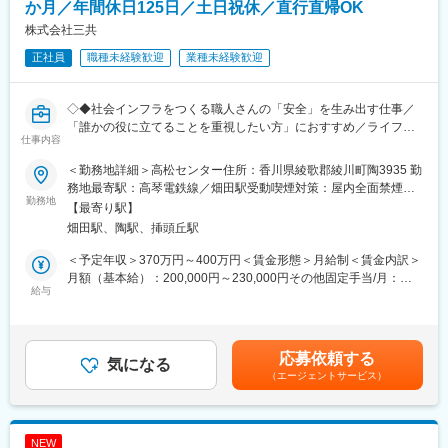
この求人のポイント
か月／年間休日125日／土日祝休／直行直帰OK
高付加価値な仕事：地元の資産家や経営層が顧客となるため、質
株式会社三共
の高い提案力が磨かれます。
正社員
職種未経験歓迎
業種未経験歓迎
地域密着の優位性：強固な事業基盤があり、地域に根ざした長期
的な信頼関係の構築が可能です。
■業務詳細
◇◆社会インフラをつくる職人さんの「安全」を生み出す仕事／
オーナー提案・資産コンサルティング：地主様や不動産オーナー
「誰かの役に立てることを重視したい方」におすすめ／ライフス
様に対し、相続対策、土地活用、収益物件の組み換え提案など、
仕事内容
テージが変化しても社員を支える制度◆◇
高度な専門知識を活かしたコンサルティングを実施。
＜勤務地詳細＞高松センター住所：香川県綾歌郡綾川町陶3935 勤
■働き方：
戦略的売買仲介：顧客の潜在ニーズを汲み取った最適なマッチン
務地最寄駅：高琴電鉄線／畑田駅受動喫煙対策：屋内全面禁煙変
◇残業月平均25時間程／所定労働が7時間なので、8時間勤務の会
勤務地
グ提案。
更の範囲：会社の定める事業所（リモートワーク含む）
【最寄り駅】
社の残業5時間と同じイメージです（月20日出勤で計算）。
畑田駅、陶駅、挿頭丘駅
◇年間休日125日／土日祝休みとプライベートも大切にできま
■扱うサービス
す。
不動産売買・仲介、賃貸物件管理、リノベーション提案、サブリ
＜予定年収＞370万円～400万円＜賃金形態＞月給制＜賃金内訳＞
◇移動は基本的に社用車を利用／直行直帰も可能な環境です。
ース等
月額（基本給）：200,000円～230,000円その他固定手当/月：
給与
30,000円＜月給＞230,000円～260,000円＜昇給有無＞有＜残業手
■具体的なお仕事内容：
■組織構成
当＞有＜給与補足＞※経験やスキルを考慮して決定します。※年収
建設工事を予定しているお客様へ、足場施工サービスの提案を行
社員同士の距離が近く、意見交換やサポートが活発です。
には手当、賞与が含まれております。■昇給：年2回■賞与：年2回
うお仕事です。
※近年実績4ヶ月分／評価・業績により変動■その他固定手当：職
応募依頼する
お客様は住宅メーカー・工務店の社長や現場監督など。長くお付
気になる
■業務の魅力
務手当（3万円）■モデル年収：主任級：450万～580万課長級：
（エージェントサービス）
き合いする取引先が多く、信頼関係を築く営業スタイルです。
地域に根ざし、「住みよい街」を作る仕事を通して社会貢献が実
560万～780万賃金はあくまでも目安の金額であり、選考を通じて
感できます。成果や貢献度を公正に評価する制度、大型連休や育
上下する可能性があります。月給(月額)は固定手当を含めた表記で
＜お仕事の流れ＞
休・産休制度も整い、家庭との両立も可能です。
す。
（1）住宅メーカー・工務店への営業
NEW