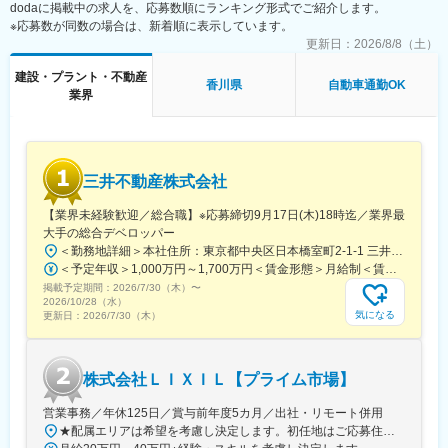
dodaに掲載中の求人を、応募数順にランキング形式でご紹介します。
※応募数が同数の場合は、新着順に表示しています。
更新日：
2026/8/8（土）
建設・プラント・不動産
香川県
自動車通勤OK
業界
三井不動産株式会社
【業界未経験歓迎／総合職】※応募締切9月17日(木)18時迄／業界最
大手の総合デベロッパー
＜勤務地詳細＞本社住所：東京都中央区日本橋室町2-1-1 三井本館勤務地最寄駅：東京メトロ銀座線・半蔵門線／三越前駅受動喫煙対策：屋内全面禁煙変更の範囲：会社の定める事業所（リモートワーク含む）
＜予定年収＞1,000万円～1,700万円＜賃金形態＞月給制＜賃金内訳＞月額（基本給）：470,000円～800,000円＜月給＞470,000円～800,000円＜昇給有無＞有＜残業手当＞有＜給与補足＞※経験に応ず※上記年収は基礎給与・賞与（2回）を含む。時間外勤務手当・諸手当別途支給。※あくまでモデルケースであり、実際の年収とは異なる可能性があります。処遇条件の詳細は内定後のオファー面談にてご説明いたします。賃金はあくまでも目安の金額であり、選考を通じて上下する可能性があります。月給(月額)は固定手当を含めた表記です。
掲載予定期間：
2026/7/30（木）
〜
2026/10/28（水）
気になる
更新日：
2026/7/30（木）
株式会社ＬＩＸＩＬ【プライム市場】
営業事務／年休125日／賞与前年度5カ月／出社・リモート併用
★配属エリアは希望を考慮し決定します。初任地はご応募住所での配属となります。入社後、転勤が伴う異動に関しては、必ず勤務地のご希望も確認した上で決定します。【配属オフィス一覧】■東京都品川区西品川1丁目1-1 大崎ガーデンタワー■愛知県名古屋市中村区名駅南4丁目11-40■京都府京都市伏見区竹田田中宮町103 ■大阪府大阪市中央区本町2丁目6-8 センバ・セントラルビル9F■大阪府箕面市萱野4丁目5-45■広島県広島市安佐南区西原6丁目11-8■福岡県福岡市博多区半道橋2-15-10 SOLAビル★出社とリモートワークを併用しながらの勤務となります。 業務に慣れるまでは、原則出社となります。 慣れてきたら少しずつリモートの日を増やし、最終的には週1～3日ほどの出社となる予定です（目安：～入社6カ月）。※受動喫煙対策：あり