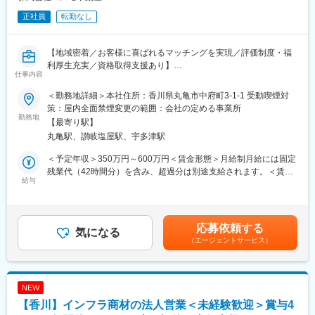
正社員
転勤なし
【地域密着／お客様に喜ばれるマッチングを実現／評価制度・福
利厚生充実／資格取得支援あり】
仕事内容
■業務概要
不動産アセットコンサルタント（幹部候補・中堅社員クラス）
＜勤務地詳細＞本社住所：香川県丸亀市中府町3-1-1 受動喫煙対
業務内容
策：屋内全面禁煙変更の範囲：会社の定める事業所
丸亀市・坂出市を中心とした地域密着型、単なる仲介業務に留ま
勤務地
【最寄り駅】
らない、資産価値最大化のためのコンサルティングをお任せしま
丸亀駅、讃岐塩屋駅、宇多津駅
す。
＜予定年収＞350万円～600万円＜賃金形態＞月給制月給には固定
募集の背景と求める役割
残業代（42時間分）を含み、超過分は別途支給されます。＜賃金
従来の「反響対応型」の営業スタイルから脱却し、オーナー様と
給与
内訳＞月額（基本給）：200,000円～350,000円固定残業手当/
の深い信頼関係を構築できる「パートナー型」の組織へと進化さ
月：60,000円～80,000円（固定残業時間42時間0分/月）超過した
せるための採用です。
時間外労働の残業手当は追加支給＜月給＞260,000円～430,000円
高度なコミュニケーションスキルと、顧客の課題を解決するコン
（一律手当を含む）＜昇給有無＞有＜残業手当＞有＜給与補足＞
応募依頼する
サルティング能力を求めています。
気になる
賞与実績:年2回。インセンティブ制度あり。成果は給与に反映さ
（エージェントサービス）
れます。賃金はあくまでも目安の金額であり、選考を通じて上下
応募資格（求める人物像）
する可能性があります。月給(月額)は固定手当を含めた表記です。
不動産売買における実務経験
コンサルティング能力：ニーズの深掘りから課題解決、戦略的な
NEW
提案ができる方。
【香川】インフラ商材の法人営業＜未経験歓迎＞賞与4