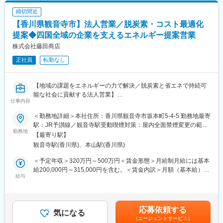
議書など重要文書の管理
締切間近
■企業の特徴/魅力
・Word、Excel、PowerPointを用いた各種文書・資料作成
【香川県観音寺市】法人営業／脱炭素・コスト最適化
140年以上の歴史を持つ地域密着型企業として、安定した経営基
盤のもとエネルギー事業を中心に成長を続けています。
■扱うサービス
提案◆四国全域の企業を支えるエネルギー提案営業
エネルギーの卸小売・物流、再生可能エネルギー事業、省エネ・
株式会社藤田商店
変更の範囲：会社の定める業務
脱炭素ソリューションなど多角的な事業を推進しています。
正社員
転勤なし
■組織構成
管理部門では経験豊富なメンバーが在籍し、OJTやフォロー体制
【地域の課題をエネルギーの力で解決／脱炭素と省エネで持続可
が整っているため安心して業務に取り組めます。
能な社会に貢献する法人営業】
仕事内容
■業務の魅力
■業務概要
地域インフラを支える企業で、変化の激しい時代に不可欠な法
＜勤務地詳細＞本社住所：香川県観音寺市坂本町5-4-5 勤務地最寄
当社は香川県観音寺市を拠点とし、四国全域の工場、官公庁、病
務・業務推進の中核業務に携わることができます。
駅：JR予讃線／観音寺駅受動喫煙対策：屋内全面禁煙変更の範
院などの法人顧客に向けて、エネルギーの安定供給と省エネ・脱
勤務地
囲：会社の定める事業所
【最寄り駅】
炭素化に関する提案営業を担っていただきます。単なるエネルギ
■教育体制
観音寺駅(香川県)、本山駅(香川県)
ー供給だけでなく、顧客ごとに最適なエネルギー活用を設計し、
OJTや各種研修制度が充実しており、未経験分野も着実に習得で
コスト削減と環境対応の両立を実現することがミッションです。
きます。
＜予定年収＞320万円～500万円＜賃金形態＞月給制月給には基本
給200,000円～315,000円を含む。＜賃金内訳＞月額（基本給）：
■業務詳細
給与
■就業環境
200,000円～315,000円＜月給＞200,000円～315,000円＜昇給有
主な業務は、法人顧客への定期訪問やヒアリングによる現状把
完全週休二日制、年間休日120日、残業月20時間以内、テレワー
無＞有＜残業手当＞有＜給与補足＞賞与実績:年2回。残業手当は
握、エネルギー利用状況の課題抽出、石油・電気・ガスなど多様
ク一部可、転勤なしで働きやすい環境です。
残業時間に応じて別途支給。賃金はあくまでも目安の金額であ
なエネルギー供給の提案に加え、CO2削減や省エネ化に向けた設
り、選考を通じて上下する可能性があります。月給(月額)は固定手
応募依頼する
備改善、再生可能エネルギー導入のご提案など多岐にわたりま
気になる
■想定されるキャリアパス
当を含めた表記です。
（エージェントサービス）
す。具体的には、顧客ごとのエネルギー使用データ分析、最適な
法務・総務・経営企画など管理部門スペシャリストとして着実に