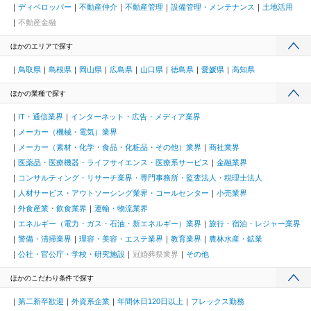
ディベロッパー
不動産仲介
不動産管理
設備管理・メンテナンス
土地活用
不動産金融
ほかのエリアで探す
鳥取県
島根県
岡山県
広島県
山口県
徳島県
愛媛県
高知県
ほかの業種で探す
IT・通信業界
インターネット・広告・メディア業界
メーカー（機械・電気）業界
メーカー（素材・化学・食品・化粧品・その他）業界
商社業界
医薬品・医療機器・ライフサイエンス・医療系サービス
金融業界
コンサルティング・リサーチ業界・専門事務所・監査法人・税理士法人
人材サービス・アウトソーシング業界・コールセンター
小売業界
外食産業・飲食業界
運輸・物流業界
エネルギー（電力・ガス・石油・新エネルギー）業界
旅行・宿泊・レジャー業界
警備・清掃業界
理容・美容・エステ業界
教育業界
農林水産・鉱業
公社・官公庁・学校・研究施設
冠婚葬祭業界
その他
ほかのこだわり条件で探す
第二新卒歓迎
外資系企業
年間休日120日以上
フレックス勤務