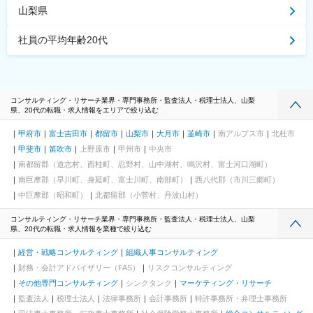
山梨県
社員の平均年齢20代
コンサルティング・リサーチ業界・専門事務所・監査法人・税理士法人、山梨
県、20代の転職・求人情報をエリアで絞り込む
甲府市
富士吉田市
都留市
山梨市
大月市
韮崎市
南アルプス市
北杜市
甲斐市
笛吹市
上野原市
甲州市
中央市
南都留郡（道志村、西桂町、忍野村、山中湖村、鳴沢村、富士河口湖町）
南巨摩郡（早川町、身延町、富士川町、南部町）
西八代郡（市川三郷町）
中巨摩郡（昭和町）
北都留郡（小菅村、丹波山村）
コンサルティング・リサーチ業界・専門事務所・監査法人・税理士法人、山梨
県、20代の転職・求人情報を業種で絞り込む
経営・戦略コンサルティング
組織人事コンサルティング
財務・会計アドバイザリー（FAS）
リスクコンサルティング
その他専門コンサルティング
シンクタンク
マーケティング・リサーチ
監査法人
税理士法人
法律事務所
会計事務所
特許事務所・弁理士事務所