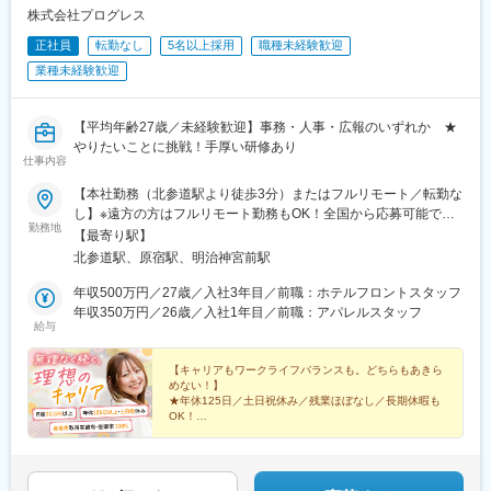
株式会社プログレス
正社員
転勤なし
5名以上採用
職種未経験歓迎
業種未経験歓迎
【平均年齢27歳／未経験歓迎】事務・人事・広報のいずれか ★
やりたいことに挑戦！手厚い研修あり
仕事内容
【本社勤務（北参道駅より徒歩3分）またはフルリモート／転勤な
し】※遠方の方はフルリモート勤務もOK！全国から応募可能で
勤務地
す！※研修は本社（東京）にて実施■本社東京都渋谷区千駄ヶ谷3-
【最寄り駅】
51-10 PORTALPOINT HARAJUKU FD-13＜アクセス＞・東京メ
北参道駅、原宿駅、明治神宮前駅
トロ「北参道駅」より徒歩3分・JR線「原宿駅」より徒歩9分・JR
線「千駄ヶ谷駅」より徒歩8分・都営地下鉄「国立競技場駅」A4
年収500万円／27歳／入社3年目／前職：ホテルフロントスタッフ
出口より徒歩8分＝＝＝＝＝＝＝＝＞＞★check！◎安心して上京
年収350万円／26歳／入社1年目／前職：アパレルスタッフ
給与
できる上京・入社に合わせて転居される方には、寮や社宅・引っ
越し支援・家賃補助などをサポートします。◎独り立ち後はリモ
ートワークが可能週3日リモートワークの先輩も。遠方の方はフル
【キャリアもワークライフバランスも。どちらもあきら
めない！】
リモート勤務もOK！ライフステージの変化に合わせて、柔軟な働
★年休125日／土日祝休み／残業ほぼなし／長期休暇も
き方ができます。
OK！
☆平均年齢27歳／同期と一緒に成長／先輩の前職は飲
食・受付など
★ネイル・髪型・服装自由／産育休取得実績多数！復帰
率100％