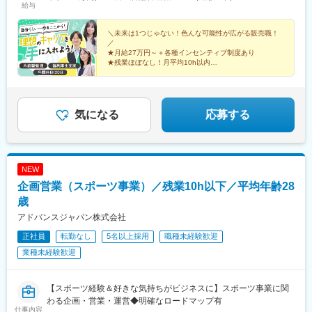
給与
高円寺店東京都杉並区高円寺南4-25-8■テルル蒲田店東京都大田区
西蒲田7-48-10■テルルMEGAドン・キホーテ 三郷店埼玉県三郷市
さつき平1-1-1MAGAドン・キホーテ三郷 B1F■テルルイトーヨー
＼未来は1つじゃない！色んな可能性が広がる販売職！
／
カドー横浜別所店神奈川県横浜市南区別所1-14-1イトーヨーカド
★月給27万円～＋各種インセンティブ制度あり
ー横浜別所店1階■テルルそよら横浜高田店神奈川県横浜市港北区
★残業ほぼなし！月平均10h以内
高田西1-1-47 2階■テルルアリオ鷲宮店埼玉県久喜市久本寺谷田7-
★全国に勤務地あり！希望を考慮＆転勤なし
販売⇒特販⇒ラウンダー⇒SVの仕事も経験。
1アリオ鷲宮2階230区画
社内職へのキャリアチェンジも！
気になる
応募する
NEW
企画営業（スポーツ事業）／残業10h以下／平均年齢28
歳
アドバンスジャパン株式会社
正社員
転勤なし
5名以上採用
職種未経験歓迎
業種未経験歓迎
【スポーツ経験＆好きな気持ちがビジネスに】スポーツ事業に関
わる企画・営業・運営◆明確なロードマップ有
仕事内容