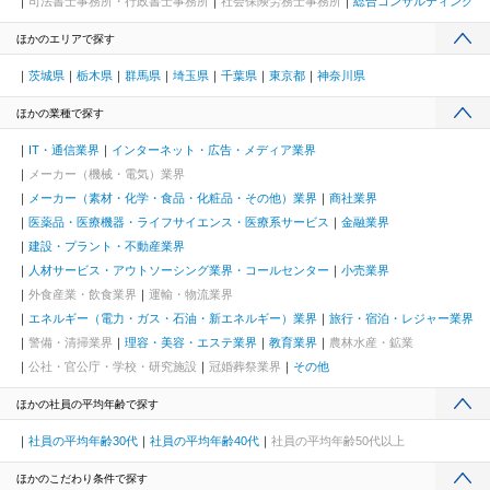
司法書士事務所・行政書士事務所
社会保険労務士事務所
総合コンサルティング
ほかのエリアで探す
茨城県
栃木県
群馬県
埼玉県
千葉県
東京都
神奈川県
ほかの業種で探す
IT・通信業界
インターネット・広告・メディア業界
メーカー（機械・電気）業界
メーカー（素材・化学・食品・化粧品・その他）業界
商社業界
医薬品・医療機器・ライフサイエンス・医療系サービス
金融業界
建設・プラント・不動産業界
人材サービス・アウトソーシング業界・コールセンター
小売業界
外食産業・飲食業界
運輸・物流業界
エネルギー（電力・ガス・石油・新エネルギー）業界
旅行・宿泊・レジャー業界
警備・清掃業界
理容・美容・エステ業界
教育業界
農林水産・鉱業
公社・官公庁・学校・研究施設
冠婚葬祭業界
その他
ほかの社員の平均年齢で探す
社員の平均年齢30代
社員の平均年齢40代
社員の平均年齢50代以上
ほかのこだわり条件で探す