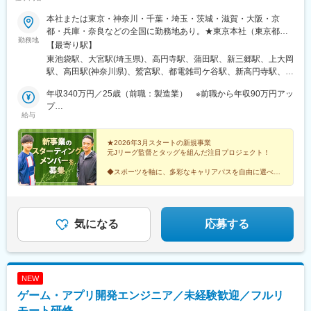
本社または東京・神奈川・千葉・埼玉・茨城・滋賀・大阪・京
都・兵庫・奈良などの全国に勤務地あり。★東京本社（東京都豊
勤務地
島区）／転勤なし！U・Iターン歓迎★■東京都豊島区東池袋1-25-6
【最寄り駅】
PMO池袋8階◎池袋駅徒歩5分！複数路線利用可能でアクセス良
東池袋駅、大宮駅(埼玉県)、高円寺駅、蒲田駅、新三郷駅、上大岡
好！■東北支店〒983-0852宮城県仙台市宮城野区榴岡3-4-1 アゼ
駅、高田駅(神奈川県)、鷲宮駅、都電雑司ケ谷駅、新高円寺駅、蓮
リアヒルズ3階■関西支社〒530-0013大阪府大阪市北区茶屋町16-
沼駅、池袋駅
1H1O梅田茶屋町606■中部支店〒460-0008愛知県名古屋市中区栄
年収340万円／25歳（前職：製造業） ※前職から年収90万円アッ
3-8-21伊勢町平和ビル5階■九州支店〒810-0001福岡県福岡市中央
プ
給与
区天神1-1-1アクロス福岡11階★入社時から約半年間は、以下のい
年収380万円／22歳（前職：不動産） ※前職から年収80万円アッ
ずれかの直営店、全国の他店舗（希望地）になります◎テルル大
プ
宮店◎テルル高円寺店◎テルル蒲田店◎テルルMEGAドン・キホ
★2026年3月スタートの新規事業
元Jリーグ監督とタッグを組んだ注目プロジェクト！
ーテ 三郷店◎テルルイトーヨーカドー横浜別所店◎テルルそよら
横浜高田店◎テルルアリオ鷲宮店
◆スポーツを軸に、多彩なキャリアパスを自由に選べる
◆成果はしっかり還元！20代で年収1000万超の実績あ
り
◆新規事業のため、アイデアが形に＆ポストも狙える
気になる
応募する
NEW
ゲーム・アプリ開発エンジニア／未経験歓迎／フルリ
モート研修