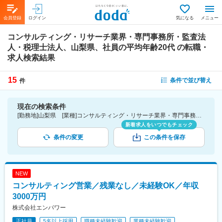
会員登録
ログイン
気になる
メニュー
コンサルティング・リサーチ業界・専門事務所・監査法
人・税理士法人、山梨県、社員の平均年齢20代
の転職・
求人検索結果
15
条件で並び替え
件
現在の検索条件
[勤務地]山梨県 [業種]コンサルティング・リサーチ業界・専門事務所・監査法人・税理士法人 [詳細条件](社員の平均年齢)20代
新着求人をいつでもチェック
条件の変更
この条件を保存
NEW
コンサルティング営業／残業なし／未経験OK／年収
3000万円
株式会社エンパワー
正社員
5名以上採用
職種未経験歓迎
業種未経験歓迎