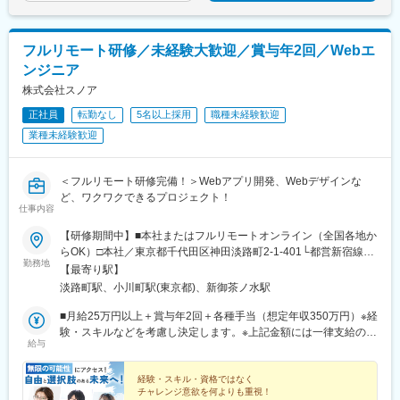
谷駅、朝霞台駅、戸田駅(埼玉県)、ふじみ野駅、鴻巣駅、坂戸駅
(埼玉県)、八潮駅、志木駅、飯能駅、世田谷代田駅、練馬駅、蒲田
駅、葛西駅、北千住駅、荻窪駅、大山駅(東京都)、八王子駅、豊洲
フルリモート研修／未経験大歓迎／賞与年2回／Webエ
駅、亀有駅、町田駅、品川駅、赤羽駅、新宿三丁目駅、中野駅(東
ンジニア
京都)、池袋駅、目黒駅、錦糸町駅、六本木駅、渋谷駅、調布駅、
上野駅、小平駅、立川駅、日本橋駅(東京都)、吉祥寺駅、多摩セン
株式会社スノア
ター駅、青梅駅、国分寺駅、武蔵小金井駅、昭島駅、東京駅、国
正社員
転勤なし
5名以上採用
職種未経験歓迎
立駅、玉川上水駅、東久留米駅、船橋駅、松戸駅、市川駅、柏
業種未経験歓迎
駅、五井駅、千葉駅、流山おおたかの森駅、八千代台駅、習志野
駅、浦安駅(千葉県)、愛宕駅(千葉県)、木更津駅、成田駅、我孫子
駅、鎌ケ谷駅、印西牧の原駅、四街道駅、銚子駅、藤沢駅、横須
＜フルリモート研修完備！＞Webアプリ開発、Webデザインな
賀駅、横浜駅、上溝駅、川崎駅、平塚駅、茅ケ崎駅、大和駅(神奈
ど、ワクワクできるプロジェクト！
川県)、本厚木駅、小田原駅、鎌倉駅、秦野駅、座間駅、伊勢原
仕事内容
駅、逗子駅、三崎口駅、長野駅、松本駅、上田駅、佐久平駅、飯
田駅(長野県)、豊科駅、中野松川駅、飯山駅、須坂駅、広丘駅、甲
【研修期間中】■本社またはフルリモートオンライン（全国各地か
府駅、竜王駅、石和温泉駅、富士山駅、山梨市駅、都留市駅、韮
らOK）□本社／東京都千代田区神田淡路町2-1-401└都営新宿線
勤務地
崎駅、大月駅、富山駅、越中中川駅、砺波駅、黒部駅、魚津駅、
「小川町駅」より徒歩1分└東京メトロ丸ノ内線「淡路町駅」より
【最寄り駅】
滑川駅、金沢駅、福井駅(福井県)、敦賀駅、浜松駅、静岡駅、富士
徒歩2分└東京メトロ千代田線「新御茶ノ水駅」より徒歩3【研修
淡路町駅、小川町駅(東京都)、新御茶ノ水駅
駅、沼津駅、磐田駅、藤枝駅、岡崎駅、豊橋駅、名古屋駅、刈谷
終了後】□東京23区を中心とした全国各地のプロジェクト先※勤務
市駅、名鉄一宮駅、三河安城駅、岐阜駅、各務ケ原駅、多治見
地は希望を考慮します。※転居を伴う転勤はありません。※すべて
■月給25万円以上＋賞与年2回＋各種手当（想定年収350万円）※経
駅、可児駅、四日市駅、津駅、名張駅、布施駅、豊中駅、吹田駅
徒歩10分以内の駅チカオフィスです。※フルリモート・在宅勤
験・スキルなどを考慮し決定します。※上記金額には一律支給の住
給与
(東海道本線)、梅田駅(地下鉄)、茨木駅、京都駅、宇治駅(奈良
務・ハイブリッドワークはプロジェクトによって異なります。
宅手当2万円を含みます。※残業代は全額支給※試用期間6ヵ月あり
線)、亀岡駅、奈良駅、天理駅、和歌山駅、姫路駅、西宮駅(ＪＲ
（期間中は月給23万円以上で、その他の待遇に変更なし）☆経験
線)、尼崎駅(東海道本線)、明石駅、神戸駅(兵庫県)、宝塚駅、伊丹
がある方は、現職・前職給与を考慮します。☆明確な評価制度あ
経験・スキル・資格ではなく
チャレンジ意欲を何よりも重視！
駅(阪急線)、芦屋駅(東海道本線)、大津駅、草津駅(滋賀県)、彦根
り。個人の頑張りに応じて評価します。【年収アップイメージ】