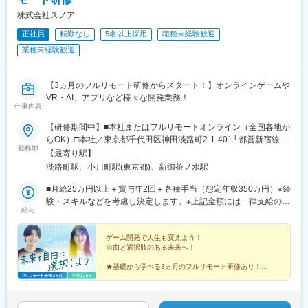
株式会社スノア
正社員
転勤なし
5名以上採用
職種未経験歓迎
業種未経験歓迎
【3ヵ月のフルリモート研修からスタート！】オンラインゲームや
VR・AI、アプリなど様々な開発業務！
仕事内容
【研修期間中】■本社またはフルリモートオンライン（全国各地か
らOK）□本社／東京都千代田区神田淡路町2-1-401└都営新宿線
勤務地
「小川町駅」より徒歩1分└東京メトロ丸ノ内線「淡路町駅」より
【最寄り駅】
徒歩2分└東京メトロ千代田線「新御茶ノ水駅」より徒歩3【研修
淡路町駅、小川町駅(東京都)、新御茶ノ水駅
終了後】□東京23区を中心とした全国各地のプロジェクト先※勤務
地は希望を考慮します。※転居を伴う転勤はありません。※すべて
■月給25万円以上＋賞与年2回＋各種手当（想定年収350万円）※経
徒歩10分以内の駅チカオフィスです。※フルリモート・在宅勤
験・スキルなどを考慮し決定します。※上記金額には一律支給の住
給与
務・ハイブリッドワークはプロジェクトによって異なります。
宅手当2万円を含みます。※残業代は全額支給※試用期間6ヵ月あり
（期間中は月給23万円以上で、その他の待遇に変更なし）☆経験
がある方は、現職・前職給与を考慮します。☆明確な評価制度あ
ゲーム開発で人生も変えよう！
自由と選択肢のある未来へ！
り。個人の頑張りに応じて評価します。【年収アップイメージ】
年収450万円（未経験入社2年目）年収590万円（未経験入社3年
★基礎から学べる3ヵ月のフルリモート研修あり！
目）年収770万円（未経験入社5年目）
★定番ゲームから先端技術まで多彩なプロジェクトあ
り！
★平均年齢26歳の仲間と市場価値をアップ！
★土日祝休み、年休125日でオフも充実♪