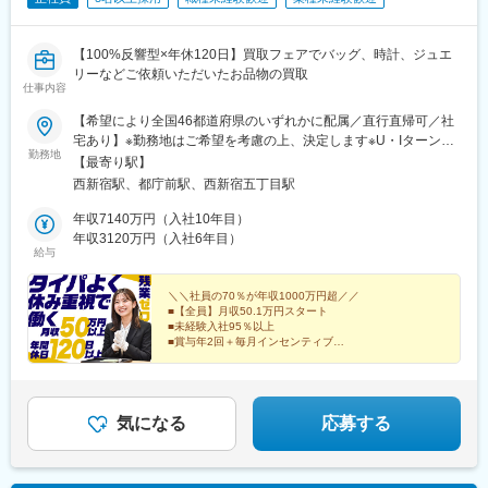
【100%反響型×年休120日】買取フェアでバッグ、時計、ジュエ
リーなどご依頼いただいたお品物の買取
仕事内容
【希望により全国46都道府県のいずれかに配属／直行直帰可／社
宅あり】※勤務地はご希望を考慮の上、決定します※U・Iターン歓
勤務地
迎（社宅あり） ※マイカー通勤OK（地域により規定あり。詳細
【最寄り駅】
はお問合せください）◆北海道・東北北海道・青森・岩手・秋
西新宿駅、都庁前駅、西新宿五丁目駅
田・宮城・山形・福島◆関東東京・神奈川・千葉・埼玉・茨城・
栃木・群馬◆中部山梨・新潟・富山・石川・福井・長野・岐阜・
年収7140万円（入社10年目）
静岡・愛知・三重◆近畿滋賀・京都・大阪・兵庫・和歌山・奈良
年収3120万円（入社6年目）
給与
◆中国・四国鳥取・島根・岡山・広島・山口・香川・愛媛・高
知・徳島◆九州福岡・佐賀・長崎・熊本・大分・宮崎・鹿児島※適
性に応じて直営店舗で経験を積んでいただく場合もあり《出張も
＼＼社員の70％が年収1000万円超／／
■【全員】月収50.1万円スタート
旅行気分で♪》出張先では、チームで現地のグルメを味わったり、
■未経験入社95％以上
観光地を巡ったり。旅気分でリフレッシュしながら働いていま
■賞与年2回＋毎月インセンティブ
す！
■年間休日120日以上
■残業ほぼなし
■100%反響営業
気になる
応募する