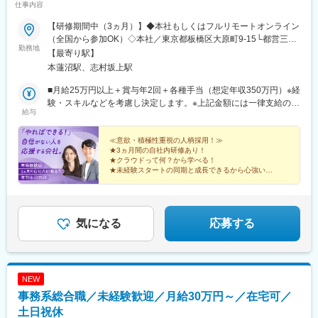
仕事内容
【研修期間中（3ヵ月）】◆本社もしくはフルリモートオンライン
（全国から参加OK）◇本社／東京都板橋区大原町9-15└都営三田
勤務地
線「本蓮沼駅」より徒歩4分└都営三田線「志村坂上駅」より徒歩
【最寄り駅】
9分【研修終了後】◆東京23区を中心とした全国各地のITプロジェ
本蓮沼駅、志村坂上駅
クト先※勤務地は希望を考慮します。※転居を伴う転勤はありませ
ん。※すべて徒歩10分以内の駅チカオフィスです。※フルリモー
■月給25万円以上＋賞与年2回＋各種手当（想定年収350万円）※経
ト・在宅勤務・リモートワークはプロジェクトによって異なりま
験・スキルなどを考慮し決定します。※上記金額には一律支給の住
給与
す。
宅手当2万円を含みます。※残業代は全額支給※試用期間6ヵ月あり
（期間中は月給23万円以上で、その他の待遇に変更なし）☆経験
がある方は、現職・前職給与を考慮します。☆明確な評価制度あ
≪意欲・積極性重視の人柄採用！≫
★3ヵ月間の自社内研修あり！
り。個人の頑張りに応じて評価します。【年収例】年収450万円
★クラウドって何？から学べる！
（経験2年入社）年収750万円（経験3年入社）年収950万円（経験
★未経験スタートの同期と成長できるから心強い！
5年入社）
★研修後は最先端プロジェクトで活躍！
★成長は昇給・昇格で評価！
★土日祝休み、年休125日、残業少なめ♪
気になる
応募する
NEW
事務系総合職／未経験歓迎／月給30万円～／在宅可／
土日祝休