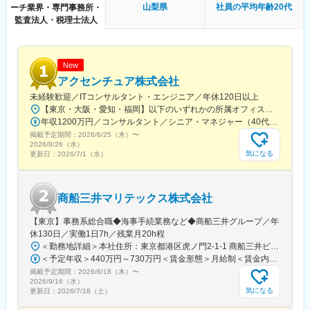
◎トップ投資家との対話とセールス連携
山梨県
社員の平均年齢20代
ーチ業界・専門事務所・
一通り駅、日吉町駅、駅前駅、名鉄名古屋駅、河内永和駅、大阪
機関投資家の潜在的ニーズや求める機能を正確に把握。セールス
監査法人・税理士法人
梅田駅(阪神線)、東寺駅、阪神国道駅、西新町駅、高速神戸駅、芦
チームと協働し、完成したプロダクトを市場へ強力に売り込み
屋駅(阪神線)、西川緑道公園駅、猿猴橋町駅、高知橋駅、大手町駅
◎最先端のオペレーション構築
(愛媛県)、天神南駅、桜島桟橋通駅、二本木口駅、五島町駅、中佐
テクノロジーをフル活用し、「顧客との高度なコミュニケーショ
世保駅、末広町駅(東京都)、下落合駅、武蔵溝ノ口駅、なんば駅
ン」や「最終的な商品化・ビジネスデベロップメント」という高
New
(南海線)、長堀橋駅、天王寺駅前駅、栄駅(愛知県)、呉服町駅(福岡
付加価値業務にフォーカスする体制を構築
アクセンチュア株式会社
県)、四宮駅、京成八幡駅
未経験歓迎／ITコンサルタント・エンジニア／年休120日以上
■ポジション魅力
【東京・大阪・愛知・福岡】以下のいずれかの所属オフィスもしくは各エリアのプロジェクト先 所属オフィス：■赤坂インターシティ■関西オフィス■アクセンチュア・アドバンスト・テクノロジーセンター名古屋■福岡オフィス※詳細は勤務地一覧よりご覧いただけます。※所属オフィスを問わずプロジェクトにより、国内出張、海外出張の可能性があります【魅力ポイント│世界の知恵を活用】世界中のベストプラクティスがデータベースに集約されており、数多くの事例や社員の知恵を活用できます。日本では前例のない案件でも、世界各国の社員からオンライン・オフライン（海外出張）問わず、気軽にアドバイスを受けることができます。★ この求人のPOINT ★￣￣V￣￣￣￣￣￣￣￣￣＃世界約78万人規模の大手基盤で安定性◎若手から裁量大きく挑戦・成長できる環境＃土日祝休／連続5日以上の休暇取得も可能！／フルフレックス（コアタイムなし）＃コンサル・IT未経験者向けの手厚い研修◎／メンター制度もあるため安心してチャレンジOK！
◎勤務地・働く場所は完全自由
年収1200万円／コンサルタント／シニア・マネジャー（40代） 年収1000万円／テクノロジーアーキテクト（30代）
国内外問わず「どこで働いてもOK」です。プロフェッショナルと
掲載予定期間：
2026/6/25（木）
〜
して成果にコミットしていただく分、働く環境はライフスタイル
2026/8/26（水）
に合わせて完全に自由な選択が可能です。
気になる
更新日：
2026/7/1（水）
◎SO付与
現在IPOを本格的に視野に入れた準備フェーズにあり、事業成長に
直接コミットいただくことで、極めて大きなエクイティリターン
商船三井マリテックス株式会社
を狙うことが可能です。
◎自社への投資権
【東京】事務系総合職◆海事手続業務など◆商船三井グループ／年
金融機関在籍時にはコンプライアンス上制限される自社への直接
休130日／実働1日7h／残業月20h程
投資が可能です。自らの手で企業価値を押し上げ、そのリターン
＜勤務地詳細＞本社住所：東京都港区虎ノ門2-1-1 商船三井ビル勤務地最寄駅：東京メトロ銀座線／虎ノ門駅受動喫煙対策：屋内全面禁煙変更の範囲：会社の定める事業所
を当事者として得るという、エクイティマーケット経験者にとっ
＜予定年収＞440万円～730万円＜賃金形態＞月給制＜賃金内訳＞月額（基本給）：291,800円～487,000円＜月給＞291,800円～487,000円＜昇給有無＞有＜残業手当＞有＜給与補足＞※上記想定年収には賞与3ヶ月分を含みます。金額は目安の金額であり、これまでのご経験・スキル・現年収等を総合的に考慮し決定いたします。■昇給：年1回■賞与：3ヶ月分（前年度実績）賃金はあくまでも目安の金額であり、選考を通じて上下する可能性があります。月給(月額)は固定手当を含めた表記です。
て最大の醍醐味を味わえます。
掲載予定期間：
2026/6/18（木）
〜
2026/9/16（水）
変更の範囲：会社の定める業務
気になる
更新日：
2026/7/18（土）