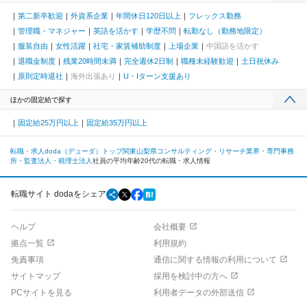
第二新卒歓迎
外資系企業
年間休日120日以上
フレックス勤務
管理職・マネジャー
英語を活かす
学歴不問
転勤なし（勤務地限定）
服装自由
女性活躍
社宅・家賃補助制度
上場企業
中国語を活かす
退職金制度
残業20時間未満
完全週休2日制
職種未経験歓迎
土日祝休み
原則定時退社
海外出張あり
U・Iターン支援あり
ほかの固定給で探す
固定給25万円以上
固定給35万円以上
転職・求人doda（デューダ）トップ
関東
山梨県
コンサルティング・リサーチ業界・専門事務
所・監査法人・税理士法人
社員の平均年齢20代の転職・求人情報
転職サイト dodaをシェア
ヘルプ
会社概要
拠点一覧
利用規約
免責事項
通信に関する情報の利用について
サイトマップ
採用を検討中の方へ
PCサイトを見る
利用者データの外部送信