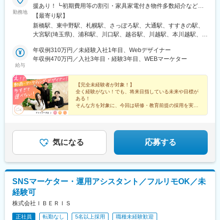
援あり！┗初期費用等の割引・家具家電付き物件多数紹介など★
勤務地
フルリモート・テレワークOKな案件も！＜本社オフィス＞東京都
【最寄り駅】
港区新橋1-12-9 新橋プレイス7F└各線「新橋駅」徒歩5分以内＜
新橋駅、東中野駅、札幌駅、さっぽろ駅、大通駅、すすきの駅、
支社オフィス＞東京都中野区東中野4-7-18 岡藤ビル203└各線
大宮駅(埼玉県)、浦和駅、川口駅、越谷駅、川越駅、本川越駅、千
「東中野駅」徒歩4分以内※受動喫煙対策：屋内禁煙
葉駅、京成千葉駅、蘇我駅、海浜幕張駅、船橋駅、京成船橋駅、
年収例310万円／未経験入社1年目、Webデザイナー
柏駅、東京駅、大手町駅(東京都)、新宿駅、新宿駅(東京メトロ)、
年収例470万円／入社3年目・経験3年目、WEBマーケター
新宿三丁目駅、池袋駅、東池袋駅、五反田駅、六本木駅、品川
給与
駅、有楽町駅、銀座駅、銀座一丁目駅、浜松町駅、大門駅(東京
都)、渋谷駅、上野駅、京成上野駅、錦糸町駅、恵比寿駅、水道橋
【完全未経験者が対象！】
駅、後楽園駅、木場駅(東京都)、中目黒駅、中野駅(東京都)、横浜
全く経験がない！でも、将来目指している未来や目標が
駅、川崎駅、桜木町駅、武蔵小杉駅、溝の口駅、武蔵溝ノ口駅、
ある！
西梅田駅、大阪駅、大阪梅田駅(阪神線)、梅田駅(地下鉄)、大阪梅
そんな方を対象に、今回は研修・教育前提の採用を実施
いたします！
田駅(阪急線)、心斎橋駅、なんば駅(地下鉄)、大阪難波駅、なんば
＃フルリモート＃独立＃フリーランスなど…
駅(南海線)、天王寺駅、博多駅、天神駅、名古屋駅、内幸町駅、落
将来、多様なキャリアをつかみ取れ！
合駅(東京都)、西４丁目駅、狸小路駅、二重橋前駅、大崎広小路
駅、乃木坂駅、高輪台駅、竹芝駅、神泉駅、稲荷町駅(東京都)、住
気になる
応募する
吉駅(東京都)、代官山駅、春日駅(東京都)、新高島駅、京急川崎
駅、新丸子駅、長堀橋駅、大阪阿部野橋駅、祇園駅(福岡県)、西鉄
福岡駅、近鉄名古屋駅、汐留駅、中井駅、北１２条駅、資生館小
学校前駅、栄町駅(千葉県)、東海神駅、都電雑司ケ谷駅、高輪ゲー
SNSマーケター・運用アシスタント／フルリモOK／未
トウェイ駅、高島町駅、馬車道駅、高津駅(神奈川県)、四ツ橋駅、
経験可
天王寺駅前駅、天神南駅、名鉄名古屋駅
株式会社ＩＢＥＲＩＳ
正社員
転勤なし
5名以上採用
職種未経験歓迎