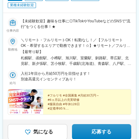
業種未経験歓迎
【未経験歓迎】趣味を仕事に◎TikTokやYouTubeなどのSNSで“流
行”をつくる仕事！★
仕事内容
＼リモート・フルリモートOK！転勤なし！／【フルリモート
OK・希望するエリアで勤務できます！☆】★リモート／フルリモ
勤務地
ート選択可★通勤なし・全国どこからでも勤務OK★将来的には
【最寄り駅】
「カフェで仕事」「旅しながら働く」も可能★転勤なし（地方在
札幌駅、函館駅、小樽駅、旭川駅、室蘭駅、釧路駅、帯広駅、北
住の方も歓迎）※研修期間中は各プロジェクト先への出社となりま
見駅、新夕張駅、苫小牧駅、千歳駅(北海道)、青森駅、八戸駅、弘
す。在宅勤務、または東京・大阪・愛知・福岡のプロジェクト先■
前駅、下北駅、五所川原駅、盛岡駅、花巻駅、北上駅、宮古駅、
本社東京都渋谷区道玄坂1-10-8 渋谷道玄坂東急ビル2F-C■銀座東
入社1年目から月給50万円を目指せます！
盛駅、久慈駅、仙台駅、石巻駅、杜せきのした駅、新田駅(宮城
京都中央区銀座1-12-4 N&E BLD.6F■六本木東京都港区六本木3-
別途高還元インセンティブあり！
県)、くりこま高原駅、多賀城駅、気仙沼駅、いわき駅、郡山駅(福
給与
16-12 六本木KSビル5F■新宿東京都新宿区西新宿3-3-13 西新宿水
島県)、福島駅(福島県)、会津若松駅、須賀川駅、白河駅、喜多方
間ビル■池袋東京都豊島区東池袋2-62-8 BIGオフィスプラザ池袋■
駅、秋田駅、横手駅、能代駅、湯沢駅、大久保駅(秋田県)、鷹ノ巣
梅田大阪府大阪市北区梅田1-2-2 大阪駅前第2ビル12-12号■名古屋
#フルリモ #全国募集 #月給30万円～
駅、山形駅、鶴岡駅、酒田駅、米沢駅、天童駅、さくらんぼ東根
#6ヵ月以上の充実研修
愛知県名古屋市中村区名駅4-24-5 第2森ビル■博多福岡県福岡市博
駅、寒河江駅、新庄駅、水戸駅、つくば駅、日立駅、勝田駅、土
#服装自由 #年休128日
多区博多駅前1-23-1 ParkFront博多駅前1丁目5F-B
浦駅、古河駅、取手駅、下館駅、笹川駅、牛久駅、龍ケ崎市駅、
#定着率95％
#未経験入社9割以上
守谷駅、水海道駅、宇都宮駅、小山駅、栃木駅、足利駅、佐野
#インセンティブ最大年12回
駅、那須塩原駅、鹿沼駅、真岡駅、下今市駅、西那須野駅、高崎
#Instagram・YouTube・TikTokなどの企画・運用
駅、前橋駅、太田駅(群馬県)、伊勢崎駅、桐生駅、館林駅、川口元
郷駅、川越駅、所沢駅、越谷駅、草加駅、春日部駅、上尾駅、熊
気になる
応募する
谷駅、浦和駅、新座駅、狭山市駅、入間市駅、三郷駅(埼玉県)、深