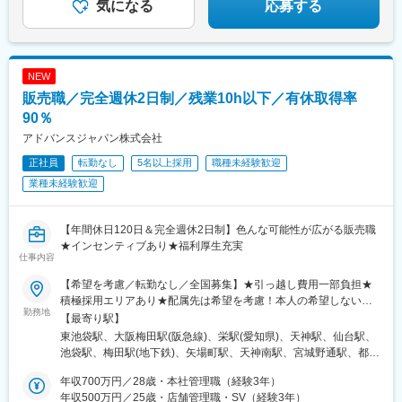
気になる
応募する
NEW
販売職／完全週休2日制／残業10h以下／有休取得率
90％
アドバンスジャパン株式会社
正社員
転勤なし
5名以上採用
職種未経験歓迎
業種未経験歓迎
【年間休日120日＆完全週休2日制】色んな可能性が広がる販売職
★インセンティブあり★福利厚生充実
仕事内容
【希望を考慮／転勤なし／全国募集】★引っ越し費用一部負担★
積極採用エリアあり★配属先は希望を考慮！本人の希望しない転
勤務地
勤はなし■本社東京都豊島区東池袋1-25-6PMO池袋8階■関西支社
【最寄り駅】
大阪府大阪市北区茶屋町16番1号H1O梅田茶屋町606・610■中部
東池袋駅、大阪梅田駅(阪急線)、栄駅(愛知県)、天神駅、仙台駅、
支店愛知県名古屋市中区栄3-8-21伊勢町平和ビル5階■九州支店福
池袋駅、梅田駅(地下鉄)、矢場町駅、天神南駅、宮城野通駅、都電
岡県福岡市中央区天神1-1-1アクロス福岡11階■東北支店宮城県仙
雑司ケ谷駅、大阪梅田駅(阪神線)、栄町駅(愛知県)、西鉄福岡駅、
台市宮城野区榴岡3-4-1アゼリアヒルズ3階【自社運営店舗】■テル
年収700万円／28歳・本社管理職（経験3年）
仙台駅(地下鉄)
ル大宮店埼玉県さいたま市大宮区大門町1-24大一ビル1階■テルル
年収500万円／25歳・店舗管理職・SV（経験3年）