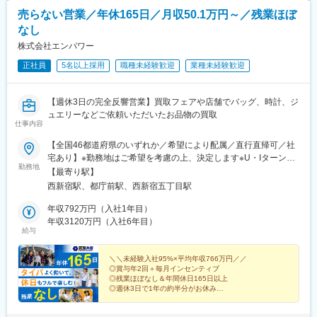
売らない営業／年休165日／月収50.1万円～／残業ほぼ
なし
株式会社エンパワー
正社員
5名以上採用
職種未経験歓迎
業種未経験歓迎
【週休3日の完全反響営業】買取フェアや店舗でバッグ、時計、ジ
ュエリーなどご依頼いただいたお品物の買取
仕事内容
【全国46都道府県のいずれか／希望により配属／直行直帰可／社
宅あり】※勤務地はご希望を考慮の上、決定します※U・Iターン歓
勤務地
迎（社宅あり） ※マイカー通勤OK（地域により規定あり。詳細
【最寄り駅】
はお問合せください）◆北海道・東北北海道・青森・岩手・秋
西新宿駅、都庁前駅、西新宿五丁目駅
田・宮城・山形・福島◆関東東京・神奈川・千葉・埼玉・茨城・
栃木・群馬◆中部山梨・新潟・富山・石川・福井・長野・岐阜・
年収792万円（入社1年目）
静岡・愛知・三重◆近畿滋賀・京都・大阪・兵庫・和歌山・奈良
年収3120万円（入社6年目）
給与
◆中国・四国鳥取・島根・岡山・広島・山口・香川・愛媛・高
知・徳島◆九州福岡・佐賀・長崎・熊本・大分・宮崎・鹿児島※適
性に応じて直営店舗で経験を積んでいただく場合もあり《出張も
＼＼未経験入社95%×平均年収766万円／／
◎賞与年2回＋毎月インセンティブ
旅行気分で♪》出張先では、チームで現地のグルメを味わったり、
◎残業ほぼなし＆年間休日165日以上
観光地を巡ったり。旅気分でリフレッシュしながら働いていま
◎週休3日で1年の約半分がお休み
す！
◎直行直帰OK！で通勤ストレスなし