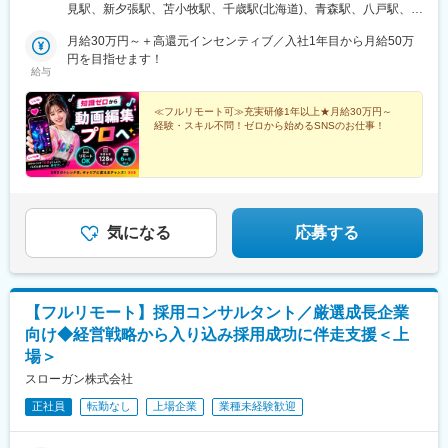
住の方も歓迎）※研修期間中は各プロジェクト先への出社となりま
見駅、新夕張駅、苫小牧駅、千歳駅(北海道)、青森駅、八戸駅、弘
ド駅、宝塚南口駅、新伊丹駅、芦屋川駅、上栄町駅、新八日市
す。在宅勤務、または東京・大阪・愛知・福岡のプロジェクト先■
前駅、下北駅、五所川原駅、盛岡駅、花巻駅、北上駅、宮古駅、
駅、倉敷駅、岡山駅前駅、電鉄出雲市駅、高知駅前駅、宮田町
本社東京都渋谷区道玄坂1-10-8 渋谷道玄坂東急ビル2F-C■銀座東
月給30万円～＋高還元インセンティブ／入社1年目から月給50万
盛駅、久慈駅、仙台駅、石巻駅、杜せきのした駅、新田駅(宮城
駅、高松築港駅、眉山ロープウェイ山麓駅、西鉄福岡駅、鹿児島
京都中央区銀座1-12-4 N&E BLD.6F■六本木東京都港区六本木3-
円を目指せます！
県)、くりこま高原駅、多賀城駅、気仙沼駅、いわき駅、郡山駅(福
駅前駅、熊本駅前駅、長崎駅前駅、佐世保中央駅、神泉駅、岩本
給与
16-12 六本木KSビル5F■新宿東京都新宿区西新宿3-3-13 西新宿水
島県)、福島駅(福島県)、会津若松駅、須賀川駅、白河駅、喜多方
町駅、西早稲田駅、青井駅、高津駅(神奈川県)、大阪難波駅、四ツ
間ビル■池袋東京都豊島区東池袋2-62-8 BIGオフィスプラザ池袋■
駅、秋田駅、横手駅、能代駅、湯沢駅、大久保駅(秋田県)、鷹ノ巣
橋駅、大阪阿部野橋駅、東別院駅、丸の内駅(愛知県)、祇園駅(福
梅田大阪府大阪市北区梅田1-2-2 大阪駅前第2ビル12-12号■名古屋
≪フルリモート可≫充実研修1年以上★月給30万円～
駅、山形駅、鶴岡駅、酒田駅、米沢駅、天童駅、さくらんぼ東根
岡県)、櫛田神社前駅、京阪山科駅、本八幡駅(都営線)、北１２条
経験・スキル不問！ゼロから始めるSNSのお仕事！
愛知県名古屋市中村区名駅4-24-5 第2森ビル■博多福岡県福岡市博
駅、寒河江駅、新庄駅、水戸駅、つくば駅、日立駅、勝田駅、土
駅、松風町駅、広瀬通駅、東宿郷駅、下北沢駅、京成関屋駅、新
多区博多駅前1-23-1 ParkFront博多駅前1丁目5F-B
浦駅、古河駅、取手駅、下館駅、笹川駅、牛久駅、龍ケ崎市駅、
宿駅、都電雑司ケ谷駅、麻布十番駅、京成上野駅、立川南駅、茅
守谷駅、水海道駅、宇都宮駅、小山駅、栃木駅、足利駅、佐野
場町駅、京橋駅(東京都)、東海神駅、栄町駅(千葉県)、汐入駅、高
駅、那須塩原駅、鹿沼駅、真岡駅、下今市駅、西那須野駅、高崎
島町駅、電鉄富山駅、広小路駅(富山県)、七ツ屋駅、新福井駅、第
駅、前橋駅、太田駅(群馬県)、伊勢崎駅、桐生駅、館林駅、川口元
一通り駅、日吉町駅、駅前駅、名鉄名古屋駅、河内永和駅、大阪
郷駅、川越駅、所沢駅、越谷駅、草加駅、春日部駅、上尾駅、熊
梅田駅(阪神線)、東寺駅、阪神国道駅、西新町駅、高速神戸駅、芦
気になる
応募する
谷駅、浦和駅、新座駅、狭山市駅、入間市駅、三郷駅(埼玉県)、深
屋駅(阪神線)、西川緑道公園駅、猿猴橋町駅、高知橋駅、大手町駅
谷駅、朝霞台駅、戸田駅(埼玉県)、ふじみ野駅、鴻巣駅、坂戸駅
(愛媛県)、天神南駅、桜島桟橋通駅、二本木口駅、五島町駅、中佐
(埼玉県)、八潮駅、志木駅、飯能駅、世田谷代田駅、練馬駅、蒲田
世保駅、末広町駅(東京都)、下落合駅、武蔵溝ノ口駅、なんば駅
駅、葛西駅、北千住駅、荻窪駅、大山駅(東京都)、八王子駅、豊洲
(南海線)、長堀橋駅、天王寺駅前駅、栄駅(愛知県)、呉服町駅(福岡
【フルリモート】採用コンサルタント／厳選成長企業
駅、亀有駅、町田駅、品川駅、赤羽駅、新宿三丁目駅、中野駅(東
県)、四宮駅、京成八幡駅
向け◆経営戦略から入り込み採用成功に伴走支援＜上
京都)、池袋駅、目黒駅、錦糸町駅、六本木駅、渋谷駅、調布駅、
上野駅、小平駅、立川駅、日本橋駅(東京都)、吉祥寺駅、多摩セン
場＞
ター駅、青梅駅、国分寺駅、武蔵小金井駅、昭島駅、東京駅、国
スローガン株式会社
立駅、玉川上水駅、東久留米駅、船橋駅、松戸駅、市川駅、柏
駅、五井駅、千葉駅、流山おおたかの森駅、八千代台駅、習志野
正社員
転勤なし
上場企業
業種未経験歓迎
駅、浦安駅(千葉県)、愛宕駅(千葉県)、木更津駅、成田駅、我孫子
駅、鎌ケ谷駅、印西牧の原駅、四街道駅、銚子駅、藤沢駅、横須