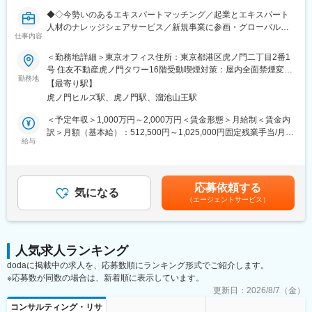
週に一度、上司との面談（1on1）を実施しており、フィードバッ
館駅前駅、津軽五所川原駅、田茂山駅、あおば通駅、曽根田駅、
◆◇今勢いのあるエキスパートマッチング／起業とエキスパート
クや業務に関する相談がしやすいです。
鷹巣駅、工機前駅、佐貫駅、宇都宮駅東口駅、今市駅、中央前橋
人材のナレッジシェアサービス／新規事業に参画・グローバルに
駅、西桐生駅、川口駅、北朝霞駅、新代田駅、蓮沼駅、西葛西
仕事内容
活躍可◆◇
■評価制度：
駅、牛田駅(東京都)、板橋区役所前駅、京王八王子駅、北品川駅、
＜勤務地詳細＞東京オフィス住所：東京都港区虎ノ門二丁目2番1
半期ごとに年二回振り返りを実施しています。市場価値ベースの
赤羽岩淵駅、新宿駅(東京メトロ)、東池袋駅、不動前駅、住吉駅
アーチーズが展開する機関投資家向けインテリジェンス・プラッ
号 住友不動産虎ノ門タワー16階受動喫煙対策：屋内全面禁煙変更
評価制度を設けており、ご経験次第で新卒入社2,3年目で事業部長
(東京都)、六本木一丁目駅、布田駅、稲荷町駅(東京都)、立川北
トフォーム「Expert Knowledge Bank」は、各領域のトップエキ
勤務地
の範囲：会社の定める事業所（リモートワーク含む）
やマネジャーとして活躍する社員や、ご自身のアイデアを元に新
【最寄り駅】
駅、三越前駅、二重橋前駅、桜街道駅、京成船橋駅、京成千葉
スパートの知見を構造化し、投資家の高度な意思決定を支える一
規事業を立ち上げ責任者として活躍する社員もいます。
駅、北習志野駅、野田市駅、京成成田駅、仲ノ町駅、逸見駅、新
虎ノ門ヒルズ駅、虎ノ門駅、溜池山王駅
次情報データベースです。
高島駅、京急川崎駅、北茅ケ崎駅、和田塚駅、入谷駅(神奈川県)、
現在、当社の独自データはBloomberg経由でも配信されるなど世
＜予定年収＞1,000万円～2,000万円＜賃金形態＞月給制＜賃金内
■当社の特徴：
逗子・葉山駅、西松本駅、岩村田駅、南豊科駅、志貴野中学校前
界中から注目を集めており、日本発の知見を起点にアジア全域へ
訳＞月額（基本給）：512,500円～1,025,000円固定残業手当/月：
「人の可能性を引き出し 才能を最適に配置することで 新産業
駅、新魚津駅、北鉄金沢駅、福井駅、新浜松駅、新静岡駅、新豊
拡大するフェーズにあります。
給与
147,500円～295,000円（固定残業時間45時間0分/月）超過した時
を創出する」をミッションとして掲げ、世の中の新しい産業やイ
橋駅、近鉄名古屋駅、尾張一宮駅、名鉄岐阜駅、名電各務原駅、
間外労働の残業手当は追加支給＜月給＞660,000円～1,320,000円
ノベーションを支えるサービスを生み出す企業です。
新可児駅、ＪＲ河内永和駅、大阪梅田駅(阪急線)、九条駅(京都
■業務内容
（一律手当を含む）＜昇給有無＞有＜残業手当＞有＜給与補足＞※
上位校学生を対象とした紹介事業の領域において、十年以上にわ
府)、田中口駅、山陽姫路駅、西宮駅、山陽明石駅、ハーバーラン
エキスパートの知見を「投資家の意思決定に直結するインテリジ
当社規定に基づき、経験・能力・前職の給与などを考慮して決定
たる歴史があり、この領域において常に先進的な立ち位置であ
ド駅、宝塚南口駅、新伊丹駅、芦屋川駅、上栄町駅、新八日市
応募依頼する
ェンス」へとデザインし、「Expert Knowledge Bank」をEnd-to-
気になる
します。■年間賞与：平均1～2ヵ月分■別途SO付与の可能性有賃
り、確立された独自のブランドを有しています。
駅、倉敷駅、岡山駅前駅、電鉄出雲市駅、高知駅前駅、宮田町
（エージェントサービス）
Endで創り上げる新規事業開発およびプロダクトマネジメントを
金はあくまでも目安の金額であり、選考を通じて上下する可能性
95%以上という高いリピート率が示すように、営業活動を同じ世
駅、高松築港駅、眉山ロープウェイ山麓駅、西鉄福岡駅、鹿児島
担っていただきます。
があります。月給(月額)は固定手当を含めた表記です。
界観を共有できるお客様のみに限定することで、深い信頼関係を
駅前駅、熊本駅前駅、長崎駅前駅、佐世保中央駅、神泉駅、岩本
築き、長期間に渡るコミュニケーションに取り組むことで、高い
町駅、西早稲田駅、青井駅、高津駅(神奈川県)、大阪難波駅、四ツ
◎一次情報のデザインと獲得
貢献度合いを実現しています。
橋駅、大阪阿部野橋駅、東別院駅、丸の内駅(愛知県)、祇園駅(福
人気求人ランキング
世界中の投資家が真に渇望する「世の中にない一次情報」を特
岡県)、櫛田神社前駅、京阪山科駅、本八幡駅(都営線)、北１２条
dodaに掲載中の求人を、応募数順にランキング形式でご紹介します。
定・収集し、意思決定に使える状態へとデザイン
変更の範囲：会社の定める業務
駅、松風町駅、広瀬通駅、東宿郷駅、下北沢駅、京成関屋駅、新
※応募数が同数の場合は、新着順に表示しています。
◎プロダクト開発とITチーム連携
宿駅、都電雑司ケ谷駅、麻布十番駅、京成上野駅、立川南駅、茅
収集したインテリジェンスをプラットフォーム上にどう実装し、
更新日：
2026/8/7（金）
場町駅、京橋駅(東京都)、東海神駅、栄町駅(千葉県)、汐入駅、高
価値を最大化するか、ITチームと連携してプロダクト開発を牽引
コンサルティング・リサ
島町駅、電鉄富山駅、広小路駅(富山県)、七ツ屋駅、新福井駅、第