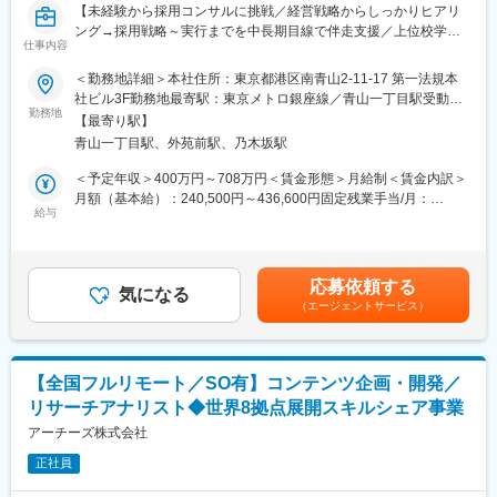
【未経験から採用コンサルに挑戦／経営戦略からしっかりヒアリ
賀駅、横浜駅、上溝駅、川崎駅、平塚駅、茅ケ崎駅、大和駅(神奈
ング→採用戦略～実行までを中長期目線で伴走支援／上位校学生
川県)、本厚木駅、小田原駅、鎌倉駅、秦野駅、座間駅、伊勢原
仕事内容
向け人材紹介のパイオニア／フルリモート×フレックス】
駅、逗子駅、三崎口駅、長野駅、松本駅、上田駅、佐久平駅、飯
田駅(長野県)、豊科駅、中野松川駅、飯山駅、須坂駅、広丘駅、甲
＜勤務地詳細＞本社住所：東京都港区南青山2-11-17 第一法規本
■業務内容：
府駅、竜王駅、石和温泉駅、富士山駅、山梨市駅、都留市駅、韮
社ビル3F勤務地最寄駅：東京メトロ銀座線／青山一丁目駅受動喫
厳選成長企業の採用コンサル担当として、採用戦略立案～ディレ
崎駅、大月駅、富山駅、越中中川駅、砺波駅、黒部駅、魚津駅、
勤務地
煙対策：敷地内全面禁煙変更の範囲：会社の定める事業所（リモ
【最寄り駅】
クション・実行までを一貫して担当いただきます。
滑川駅、金沢駅、福井駅(福井県)、敦賀駅、浜松駅、静岡駅、富士
ートワーク含む）
青山一丁目駅、外苑前駅、乃木坂駅
年間を通じてクライアントの経営者・経営チームにとって信頼で
駅、沼津駅、磐田駅、藤枝駅、岡崎駅、豊橋駅、名古屋駅、刈谷
きるパートナーとなるべく、ヒューマンキャピタル分野における
市駅、名鉄一宮駅、三河安城駅、岐阜駅、各務ケ原駅、多治見
＜予定年収＞400万円～708万円＜賃金形態＞月給制＜賃金内訳＞
知見とノウハウを蓄積していき、価値を提供する仕事です。
駅、可児駅、四日市駅、津駅、名張駅、布施駅、豊中駅、吹田駅
月額（基本給）：240,500円～436,600円固定残業手当/月：
(東海道本線)、梅田駅(地下鉄)、茨木駅、京都駅、宇治駅(奈良
給与
84,500円～153,400円（固定残業時間45時間0分/月）超過した時
■魅力ポイント：
線)、亀岡駅、奈良駅、天理駅、和歌山駅、姫路駅、西宮駅(ＪＲ
間外労働の残業手当は追加支給＜月給＞325,000円～590,000円
・スタートアップやベンチャー企業にとって一社員の採用は影響
線)、尼崎駅(東海道本線)、明石駅、神戸駅(兵庫県)、宝塚駅、伊丹
（一律手当を含む）＜昇給有無＞有＜残業手当＞有＜給与補足＞※
度が大きく、将来の幹部候補としての採用を検討する企業も多い
駅(阪急線)、芦屋駅(東海道本線)、大津駅、草津駅(滋賀県)、彦根
給与詳細は経験・能力・前職給与等を踏まえて決定賃金はあくま
応募依頼する
です。
駅、八日市駅、倉敷市駅、岡山駅、津山駅、広島駅、福山駅、呉
気になる
でも目安の金額であり、選考を通じて上下する可能性がありま
（エージェントサービス）
その為ただ数字を追うのではなく、本当に企業にとって意味のあ
駅、西条駅(広島県)、尾道駅、下関駅、山口駅(山口県)、宇部駅、
す。月給(月額)は固定手当を含めた表記です。
る採用成功とは何か？を考え、経営戦略から紐づけて採用の要件
鳥取駅、米子駅、境港駅、松江駅、出雲市駅、高知駅、古津賀
定義から入りこみ、価値提供をすることが出来ます。
駅、ＪＲ松山駅前駅、今治駅、宇和島駅、高松駅(香川県)、丸亀
・ブランディング・セミナー・広報などあらゆる手法を駆使して
駅、徳島駅、阿南駅、鳴門駅、久留米駅、小倉駅(福岡県)、大牟田
【全国フルリモート／SO有】コンテンツ企画・開発／
伴走するため、コンサルティングの立場で企業課題に貢献できま
駅、筑紫駅、天神駅、大分駅、別府駅(大分県)、中津駅(大分県)、
リサーチアナリスト◆世界8拠点展開スキルシェア事業
す。
宮崎駅、延岡駅、都城駅、鹿児島駅、熊本駅、佐賀駅、長崎駅(長
崎県)、佐世保駅、那覇空港駅(鉄道)、秋葉原駅、高田馬場駅、綾
アーチーズ株式会社
■社風について：
瀬駅、豊田駅、溝の口駅、なんば駅(地下鉄)、心斎橋駅、天王寺
正社員
年齢・年次に関係なく、自由に意見を言い合えるフラットな社風
駅、金山駅(愛知県)、伏見駅(愛知県)、博多駅、中洲川端駅、山科
です。
駅、久喜駅、本八幡駅(総武線)、大宮駅(埼玉県)、さっぽろ駅、函