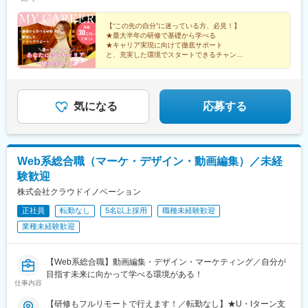
【“この先の自分”に迷っている方、必見！】
★最大半年の研修で基礎から学べる
★キャリア実現に向けて徹底サポート
と、充実した環境でスタートできるチャンス♪
★年間休日125日以上・土日祝休み
★残業ほぼなし
★フルリモート可
★社宅・家賃補助あり
気になる
応募する
Web系総合職（マーケ・デザイン・動画編集）／未経
験歓迎
株式会社クラウドイノベーション
正社員
転勤なし
5名以上採用
職種未経験歓迎
業種未経験歓迎
【Web系総合職】動画編集・デザイン・マーケティング／自分が
目指す未来に向かって学べる環境がある！
仕事内容
【研修もフルリモートで行えます！／転勤なし】★U・Iターン支