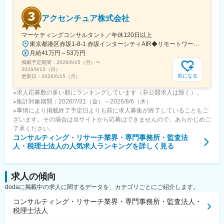
アクセンチュア株式会社
マーケティングコンサルタント／年休120日以上
東京都港区赤坂1-8-1 赤坂インターシティAIR◆リモートワーク相談可◆当面転勤なし＜アクセス＞東京メトロ銀座線、南北線「溜池山王駅」直結東京メトロ千代田線、丸ノ内線「国会議事堂前駅」直結※変更の範囲：会社の定める事業所※受動喫煙対策：屋内全面禁煙◆ この求人のPOINT ◆￣￣V￣￣￣￣￣￣￣￣￣＃世界約78万人規模の大手基盤で安定性◎裁量大きく挑戦・成長できる環境＃土日祝休／連続5日以上の休暇取得も可能！／フルフレックス（コアタイムなし）＃各国から集結したノウハウを活用して、国内の先駆けとなる提案もできる
月給41万円～53万円
掲載予定期間：
2026/6/15（月）
〜
2026/9/13（日）
気になる
更新日：
2026/6/15（月）
※求人応募数の多い順にランキングしています（非公開求人は除く）。
※集計対象期間：2026/7/31（金）～2026/8/6（木）
※事情により掲載終了予定日よりも前に求人募集が終了していることもご
ざいます。その場合は当サイトから応募はできませんので、あらかじめご
了承ください。
コンサルティング・リサーチ業界・専門事務所・監査法
人・税理士法人
の人気求人ランキングを詳しく見る
求人の傾向
dodaに掲載中の求人に関するデータを、カテゴリごとにご紹介します。
コンサルティング・リサーチ業界・専門事務所・監査法人・
税理士法人