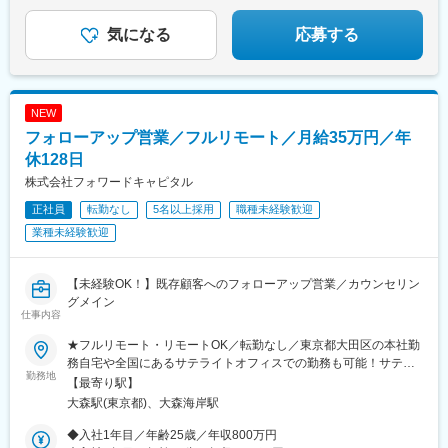
気になる
応募する
NEW
フォローアップ営業／フルリモート／月給35万円／年
休128日
株式会社フォワードキャピタル
正社員
転勤なし
5名以上採用
職種未経験歓迎
業種未経験歓迎
【未経験OK！】既存顧客へのフォローアップ営業／カウンセリン
グメイン
仕事内容
★フルリモート・リモートOK／転勤なし／東京都大田区の本社勤
務自宅や全国にあるサテライトオフィスでの勤務も可能！サテラ
勤務地
イトオフィスは駅から徒歩5分ほどの立地で好アクセス！好きな場
【最寄り駅】
所を選んで、自由にテレワークもできます。居住はどこでもOK！
大森駅(東京都)、大森海岸駅
基本リモートでの対応です！※敷地内全面禁煙
◆入社1年目／年齢25歳／年収800万円