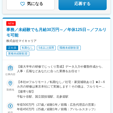
気になる
応募する
NEW
事務／未経験でも月給30万円～／年休125日～／フルリ
モ可能
株式会社マイキャリア
正社員
転勤なし
5名以上採用
職種未経験歓迎
業種未経験歓迎
【最大半年の研修でじっくり育成】データ入力や書類作成から、
人事・広報などあなたに合った業務をお任せ！
仕事内容
【本社orフルリモート／転勤なし／社宅・家賃補助あり】★2～6
カ月の研修は東京本社にて実施します！その後は、フルリモート
勤務地
の相談も可能です◎本社：東京都渋谷区千駄ヶ谷1-11-14 ビジデ
【最寄り駅】
ンス千駄ヶ谷603＜ アクセス ＞・JR中央本線「千駄ケ谷駅」より
千駄ケ谷駅、国立競技場駅、北参道駅
徒歩5分・都営地下鉄大江戸線「国立競技場駅」より徒歩5分・東
京メトロ副都心線「北参道駅」より徒歩7分・JR山手線「原宿
年収500万円（27歳／経験1年／前職：広告代理店の営業）
駅」より徒歩9分※受動喫煙対策：屋内喫煙可能場所あり
年収450万円（25歳／経験1年／前職：アパレルスタッフ）
給与