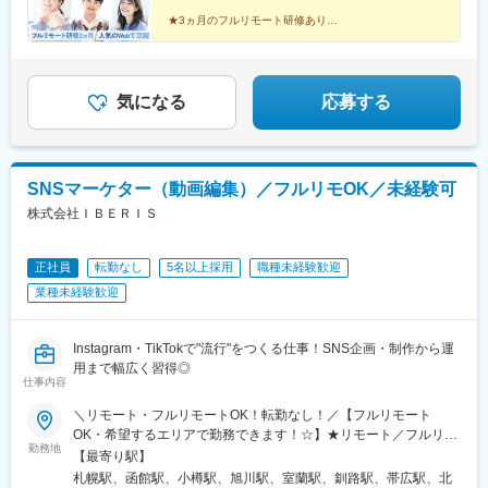
駅、八日市駅、倉敷市駅、岡山駅、津山駅、広島駅、福山駅、呉
年収450万円（未経験入社2年目）年収590万円（未経験入社3年
★3ヵ月のフルリモート研修あり！
駅、西条駅(広島県)、尾道駅、下関駅、山口駅(山口県)、宇部駅、
目）年収770万円（未経験入社5年目）
★人気のWeb領域で成長できる！
鳥取駅、米子駅、境港駅、松江駅、出雲市駅、高知駅、古津賀
★全員に成長のチャンス！
★スピード昇給・昇格可能！
駅、ＪＲ松山駅前駅、今治駅、宇和島駅、高松駅(香川県)、丸亀
★全国にプロジェクトあり！
駅、徳島駅、阿南駅、鳴門駅、久留米駅、小倉駅(福岡県)、大牟田
★しっかり休めてオフも満喫♪
気になる
応募する
駅、筑紫駅、天神駅、大分駅、別府駅(大分県)、中津駅(大分県)、
宮崎駅、延岡駅、都城駅、鹿児島駅、熊本駅、佐賀駅、長崎駅(長
崎県)、佐世保駅、那覇空港駅(鉄道)、秋葉原駅、高田馬場駅、綾
瀬駅、豊田駅、溝の口駅、なんば駅(地下鉄)、心斎橋駅、天王寺
SNSマーケター（動画編集）／フルリモOK／未経験可
駅、金山駅(愛知県)、伏見駅(愛知県)、博多駅、中洲川端駅、山科
駅、久喜駅、本八幡駅(総武線)、大宮駅(埼玉県)、さっぽろ駅、函
株式会社ＩＢＥＲＩＳ
館駅前駅、津軽五所川原駅、田茂山駅、あおば通駅、曽根田駅、
鷹巣駅、工機前駅、佐貫駅、宇都宮駅東口駅、今市駅、中央前橋
駅、西桐生駅、川口駅、北朝霞駅、新代田駅、蓮沼駅、西葛西
正社員
転勤なし
5名以上採用
職種未経験歓迎
駅、牛田駅(東京都)、板橋区役所前駅、京王八王子駅、北品川駅、
業種未経験歓迎
赤羽岩淵駅、新宿駅(東京メトロ)、東池袋駅、不動前駅、住吉駅
(東京都)、六本木一丁目駅、布田駅、稲荷町駅(東京都)、立川北
駅、三越前駅、二重橋前駅、桜街道駅、京成船橋駅、京成千葉
Instagram・TikTokで"流行"をつくる仕事！SNS企画・制作から運
駅、北習志野駅、野田市駅、京成成田駅、仲ノ町駅、逸見駅、新
用まで幅広く習得◎
仕事内容
高島駅、京急川崎駅、北茅ケ崎駅、和田塚駅、入谷駅(神奈川県)、
逗子・葉山駅、西松本駅、岩村田駅、南豊科駅、志貴野中学校前
＼リモート・フルリモートOK！転勤なし！／【フルリモート
駅、新魚津駅、北鉄金沢駅、福井駅、新浜松駅、新静岡駅、新豊
OK・希望するエリアで勤務できます！☆】★リモート／フルリモ
橋駅、近鉄名古屋駅、尾張一宮駅、名鉄岐阜駅、名電各務原駅、
勤務地
ート選択可★通勤なし・全国どこからでも勤務OK★将来的には
【最寄り駅】
新可児駅、ＪＲ河内永和駅、大阪梅田駅(阪急線)、九条駅(京都
「カフェで仕事」「旅しながら働く」も可能★転勤なし（地方在
札幌駅、函館駅、小樽駅、旭川駅、室蘭駅、釧路駅、帯広駅、北
府)、田中口駅、山陽姫路駅、西宮駅、山陽明石駅、ハーバーラン