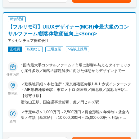
賃金はあくまでも目安の金額であり、選考を通じて上下する可能
・位置情報を使用したポイント・クーポンアプリ開発
町駅、西早稲田駅、青井駅、高津駅(神奈川県)、大阪難波駅、四ツ
性があります。月給(月額)は固定手当を含めた表記です。
橋駅、大阪阿部野橋駅、東別院駅、丸の内駅(愛知県)、祇園駅(福
◇顧客との折衝を通じた課題の把握と要件定義
■アーバンテック：
岡県)、櫛田神社前駅、京阪山科駅、本八幡駅(都営線)、北１２条
◇システム導入プロセスの設計およびプロジェクト管理
「都市生活と都市の持続可能性をアップデートする技術」です。
締切間近
駅、松風町駅、広瀬通駅、東宿郷駅、下北沢駅、京成関屋駅、新
◇導入後の運用支援とフィードバックに対する改善
宿駅、都電雑司ケ谷駅、麻布十番駅、京成上野駅、立川南駅、茅
【フルリモ可】UIUXデザイナー(MGR)◆最大級のコン
■こんな方にぴったり：
場町駅、京橋駅(東京都)、東海神駅、栄町駅(千葉県)、汐入駅、高
■ポジションの特徴：
サルファーム/顧客体験価値向上<Song>
・大型＆新規プロジェクトに携わりたい方
島町駅、電鉄富山駅、広小路駅(富山県)、七ツ屋駅、新福井駅、第
リーダーとして、マネージャーやエンジニアとコミュニケーショ
アクセンチュア株式会社
・社会貢献の高い仕事がしたい方
一通り駅、日吉町駅、駅前駅、名鉄名古屋駅、河内永和駅、大阪
ンをとりながら、5名程度のチームでプロダクトの導入支援をリー
・会社や事業をともにつくりあげていきたい方
梅田駅(阪神線)、東寺駅、阪神国道駅、西新町駅、高速神戸駅、芦
正社員
転勤なし
上場企業
5名以上採用
ドいただくポジションです。
・専門特化するのではなく、幅広くチャレンジしたい方
屋駅(阪神線)、西川緑道公園駅、猿猴橋町駅、高知橋駅、大手町駅
(愛媛県)、天神南駅、桜島桟橋通駅、二本木口駅、五島町駅、中佐
■クライアント：
変更の範囲：会社の定める業務
世保駅、末広町駅(東京都)、下落合駅、武蔵溝ノ口駅、なんば駅
~国内最大手コンサルファーム／市場に影響を与えるダイナミック
交通事業者や自動車業界関連の企業を中心に、自治体やインフラ
(南海線)、長堀橋駅、天王寺駅前駅、栄駅(愛知県)、呉服町駅(福岡
な案件多数／顧客の課題解決に向けた構想からデザインまで一貫
企業等、幅広いクライアントとかかわります。
仕事内容
県)、四宮駅、京成八幡駅
して対応~
※基本的に大手のプライム案件です。
●資生堂、PRADA等大手toC企業へのご支援も多数
＜勤務地詳細＞本社住所：東京都港区赤坂1-8-1 赤坂インターシテ
●【全国フルリモート×残業抑制施策×有給取得率は85％】と働き
■プロジェクト例：
ィAIR勤務地最寄駅：東京メトロ 銀座線／南北線／溜池山王駅受
方◎
勤務地
・モビリティハブの運営・回遊性向上など、モビリティにかかわ
動喫煙対策：屋内全面禁煙変更の範囲：会社の定める事業所（リ
【最寄り駅】
る自社サービス開発
モートワーク含む）
溜池山王駅、国会議事堂前駅、虎ノ門ヒルズ駅
■Song部門について：
・EVの車両データ管理システムの企画～提供（e-mobilog）
顧客体験価値向上のために、“どうしたら売れるのか”だけでな
・ロボットタクシーの社会導入支援
＜予定年収＞1,000万円～2,500万円＜賃金形態＞年俸制＜賃金内
く“どうしたら新しい顧客体験を提供できるのか”という点でサービ
・位置情報を使用した次世代水素プラントの配送効率化システム
訳＞年額（基本給）：10,000,000円～25,000,000円＜月額＞
ス設計／企画（ブランド戦略、顧客体験設計、マーケティング戦
給与
開発
833,333円～2,083,333円（12分割）＜昇給有無＞有＜残業手当＞
略立案、キャンペーン企画・実行等）から考えるのがSong部門で
・交通事業者向け自社の電子チケットアプリ開発
無＜給与補足＞◆支給例：基本給＋賞与（年1回）賃金はあくまで
す
・位置情報を使用したポイント・クーポンアプリ開発
も目安の金額であり、選考を通じて上下する可能性があります。