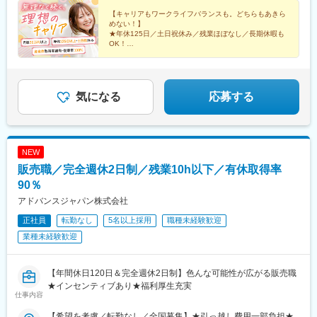
越し支援・家賃補助などをサポートします。◎独り立ち後はリモ
ートワークが可能週3日リモートワークの先輩も。遠方の方はフル
【キャリアもワークライフバランスも。どちらもあきら
めない！】
リモート勤務もOK！ライフステージの変化に合わせて、柔軟な働
★年休125日／土日祝休み／残業ほぼなし／長期休暇も
き方ができます。
OK！
☆平均年齢27歳／同期と一緒に成長／先輩の前職は飲
食・受付など
★ネイル・髪型・服装自由／産育休取得実績多数！復帰
率100％
気になる
応募する
NEW
販売職／完全週休2日制／残業10h以下／有休取得率
90％
アドバンスジャパン株式会社
正社員
転勤なし
5名以上採用
職種未経験歓迎
業種未経験歓迎
【年間休日120日＆完全週休2日制】色んな可能性が広がる販売職
★インセンティブあり★福利厚生充実
仕事内容
【希望を考慮／転勤なし／全国募集】★引っ越し費用一部負担★