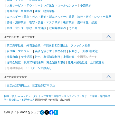
人材サービス・アウトソーシング業界・コールセンター
小売業界
外食産業・飲食業界
運輸・物流業界
エネルギー（電力・ガス・石油・新エネルギー）業界
旅行・宿泊・レジャー業界
警備・清掃業界
理容・美容・エステ業界
教育業界
農林水産・鉱業
公社・官公庁・学校・研究施設
冠婚葬祭業界
その他
ほかのこだわり条件で探す
第二新卒歓迎
外資系企業
年間休日120日以上
フレックス勤務
管理職・マネジャー
英語を活かす
学歴不問
転勤なし（勤務地限定）
服装自由
女性活躍
社宅・家賃補助制度
上場企業
中国語を活かす
退職金制度
残業20時間未満
完全週休2日制
職種未経験歓迎
土日祝休み
海外出張あり
U・Iターン支援あり
ほかの固定給で探す
固定給25万円以上
固定給35万円以上
転職・求人doda（デューダ）トップ
東海
三重県
コンサルティング・リサーチ業界・専門事務
所・監査法人・税理士法人
原則定時退社の転職・求人情報
転職サイト dodaをシェア