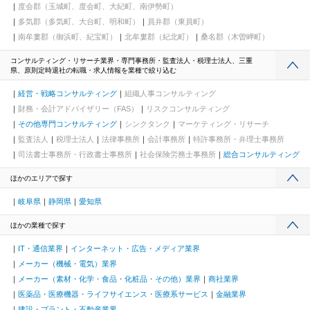
度会郡（玉城町、度会町、大紀町、南伊勢町）
多気郡（多気町、大台町、明和町）
員弁郡（東員町）
南牟婁郡（御浜町、紀宝町）
北牟婁郡（紀北町）
桑名郡（木曽岬町）
コンサルティング・リサーチ業界・専門事務所・監査法人・税理士法人、三重
県、原則定時退社の転職・求人情報を業種で絞り込む
経営・戦略コンサルティング
組織人事コンサルティング
財務・会計アドバイザリー（FAS）
リスクコンサルティング
その他専門コンサルティング
シンクタンク
マーケティング・リサーチ
監査法人
税理士法人
法律事務所
会計事務所
特許事務所・弁理士事務所
司法書士事務所・行政書士事務所
社会保険労務士事務所
総合コンサルティング
ほかのエリアで探す
岐阜県
静岡県
愛知県
ほかの業種で探す
IT・通信業界
インターネット・広告・メディア業界
メーカー（機械・電気）業界
メーカー（素材・化学・食品・化粧品・その他）業界
商社業界
医薬品・医療機器・ライフサイエンス・医療系サービス
金融業界
建設・プラント・不動産業界