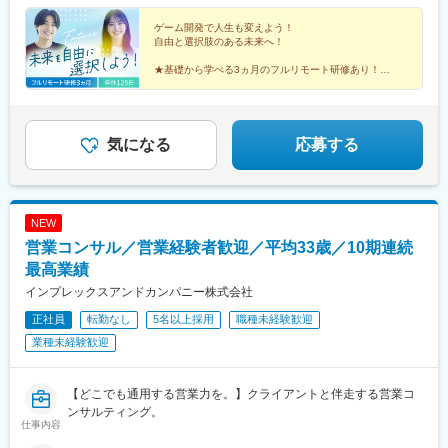
（期間中は月給23万円以上で、その他の待遇に変更なし）☆経験
がある方は、現職・前職給与を考慮します。☆明確な評価制度あ
ゲーム開発で人生も変えよう！
自由と選択肢のある未来へ！
り。個人の頑張りに応じて評価します。【年収アップイメージ】
年収450万円（未経験入社2年目）年収590万円（未経験入社3年
★基礎から学べる3ヵ月のフルリモート研修あり！
目）年収770万円（未経験入社5年目）
★定番ゲームから先端技術まで多彩なプロジェクトあ
り！
★平均年齢26歳の仲間と市場価値をアップ！
★土日祝休み、年休125日でオフも充実♪
気になる
応募する
NEW
営業コンサル／営業経験者歓迎／平均33歳／10期連続
最高業績
インプレックスアンドカンパニー株式会社
正社員
転勤なし
5名以上採用
職種未経験歓迎
業種未経験歓迎
【どこでも通用する営業力を。】クライアントと伴走する営業コ
ンサルティング。
仕事内容