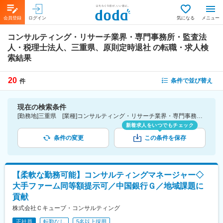
会員登録
ログイン
気になる
メニュー
コンサルティング・リサーチ業界・専門事務所・監査法
人・税理士法人、三重県、原則定時退社
の転職・求人検
索結果
20
条件で並び替え
件
現在の検索条件
[勤務地]三重県 [業種]コンサルティング・リサーチ業界・専門事務所・監査法人・税理士法人 [詳細条件](休日・働き方)原則定時退社
新着求人をいつでもチェック
条件の変更
この条件を保存
【柔軟な勤務可能】コンサルティングマネージャー◇
大手ファーム同等額提示可／中国銀行Ｇ／地域課題に
貢献
株式会社Ｃキューブ・コンサルティング
正社員
転勤なし
5名以上採用