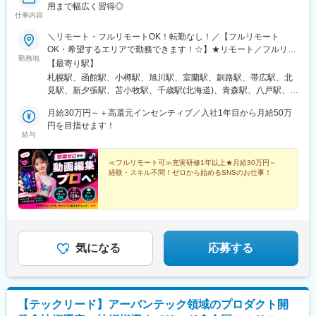
用まで幅広く習得◎
仕事内容
＼リモート・フルリモートOK！転勤なし！／【フルリモート
OK・希望するエリアで勤務できます！☆】★リモート／フルリモ
勤務地
ート選択可★通勤なし・全国どこからでも勤務OK★将来的には
【最寄り駅】
「カフェで仕事」「旅しながら働く」も可能★転勤なし（地方在
札幌駅、函館駅、小樽駅、旭川駅、室蘭駅、釧路駅、帯広駅、北
住の方も歓迎）※研修期間中は各プロジェクト先への出社となりま
見駅、新夕張駅、苫小牧駅、千歳駅(北海道)、青森駅、八戸駅、弘
す。在宅勤務、または東京・大阪・愛知・福岡のプロジェクト先■
前駅、下北駅、五所川原駅、盛岡駅、花巻駅、北上駅、宮古駅、
本社東京都渋谷区道玄坂1-10-8 渋谷道玄坂東急ビル2F-C■銀座東
月給30万円～＋高還元インセンティブ／入社1年目から月給50万
盛駅、久慈駅、仙台駅、石巻駅、杜せきのした駅、新田駅(宮城
京都中央区銀座1-12-4 N&E BLD.6F■六本木東京都港区六本木3-
円を目指せます！
県)、くりこま高原駅、多賀城駅、気仙沼駅、いわき駅、郡山駅(福
給与
16-12 六本木KSビル5F■新宿東京都新宿区西新宿3-3-13 西新宿水
島県)、福島駅(福島県)、会津若松駅、須賀川駅、白河駅、喜多方
間ビル■池袋東京都豊島区東池袋2-62-8 BIGオフィスプラザ池袋■
駅、秋田駅、横手駅、能代駅、湯沢駅、大久保駅(秋田県)、鷹ノ巣
梅田大阪府大阪市北区梅田1-2-2 大阪駅前第2ビル12-12号■名古屋
≪フルリモート可≫充実研修1年以上★月給30万円～
駅、山形駅、鶴岡駅、酒田駅、米沢駅、天童駅、さくらんぼ東根
経験・スキル不問！ゼロから始めるSNSのお仕事！
愛知県名古屋市中村区名駅4-24-5 第2森ビル■博多福岡県福岡市博
駅、寒河江駅、新庄駅、水戸駅、つくば駅、日立駅、勝田駅、土
多区博多駅前1-23-1 ParkFront博多駅前1丁目5F-B
浦駅、古河駅、取手駅、下館駅、笹川駅、牛久駅、龍ケ崎市駅、
守谷駅、水海道駅、宇都宮駅、小山駅、栃木駅、足利駅、佐野
駅、那須塩原駅、鹿沼駅、真岡駅、下今市駅、西那須野駅、高崎
駅、前橋駅、太田駅(群馬県)、伊勢崎駅、桐生駅、館林駅、川口元
郷駅、川越駅、所沢駅、越谷駅、草加駅、春日部駅、上尾駅、熊
気になる
応募する
谷駅、浦和駅、新座駅、狭山市駅、入間市駅、三郷駅(埼玉県)、深
谷駅、朝霞台駅、戸田駅(埼玉県)、ふじみ野駅、鴻巣駅、坂戸駅
(埼玉県)、八潮駅、志木駅、飯能駅、世田谷代田駅、練馬駅、蒲田
駅、葛西駅、北千住駅、荻窪駅、大山駅(東京都)、八王子駅、豊洲
【テックリード】アーバンテック領域のプロダクト開
駅、亀有駅、町田駅、品川駅、赤羽駅、新宿三丁目駅、中野駅(東