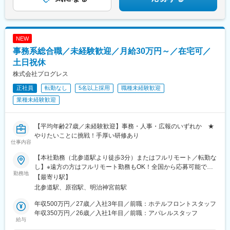
は多様なプレーヤーの連携が不可欠と感じた。当社が地域創生の
旗振り役となり得る存在であると考え、業界未経験ながらもその
一員として活躍したいと転職を決意。」
NEW
変更の範囲：会社の定める業務
事務系総合職／未経験歓迎／月給30万円～／在宅可／
土日祝休
株式会社プログレス
正社員
転勤なし
5名以上採用
職種未経験歓迎
業種未経験歓迎
【平均年齢27歳／未経験歓迎】事務・人事・広報のいずれか ★
やりたいことに挑戦！手厚い研修あり
仕事内容
【本社勤務（北参道駅より徒歩3分）またはフルリモート／転勤な
し】※遠方の方はフルリモート勤務もOK！全国から応募可能で
勤務地
す！※研修は本社（東京）にて実施■本社東京都渋谷区千駄ヶ谷3-
【最寄り駅】
51-10 PORTALPOINT HARAJUKU FD-13＜アクセス＞・東京メ
北参道駅、原宿駅、明治神宮前駅
トロ「北参道駅」より徒歩3分・JR線「原宿駅」より徒歩9分・JR
線「千駄ヶ谷駅」より徒歩8分・都営地下鉄「国立競技場駅」A4
年収500万円／27歳／入社3年目／前職：ホテルフロントスタッフ
出口より徒歩8分＝＝＝＝＝＝＝＝＞＞★check！◎安心して上京
年収350万円／26歳／入社1年目／前職：アパレルスタッフ
給与
できる上京・入社に合わせて転居される方には、寮や社宅・引っ