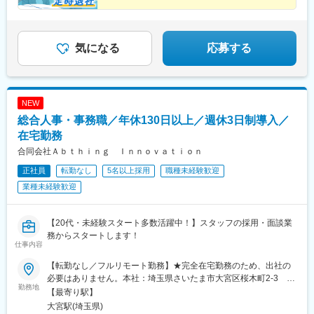
「ららぽーと」「イトーヨーカドー」「ダイナシティ」など大型
★長期休暇を取って海外旅行
駅、馬込沢駅、松岸駅、平井駅(東京都)、葛西駅、秋川駅、豊田
場町駅、京橋駅(東京都)、東海神駅、栄町駅(千葉県)、汐入駅、高
★収入アップで自分に投資
ショッピングモールにも続々出店！商業施設での買い物ついで
駅、八王子駅、国分寺駅、三鷹駅、武蔵境駅、柴崎駅、狭間駅、
島町駅、電鉄富山駅、広小路駅(富山県)、七ツ屋駅、新福井駅、第
に、気軽に当店に立ち寄る方が増加中。さらなる企業拡大を目指
府中駅(東京都)、聖蹟桜ケ丘駅、上野御徒町駅、豊洲駅、二子玉川
一通り駅、日吉町駅、駅前駅、名鉄名古屋駅、河内永和駅、大阪
しています。
駅、三軒茶屋駅、田園調布駅、町田駅、すずかけ台駅、溝の口
気になる
応募する
梅田駅(阪神線)、東寺駅、阪神国道駅、西新町駅、高速神戸駅、芦
駅、川崎駅、相模大野駅、中山駅(神奈川県)、二俣川駅、十日市場
屋駅(阪神線)、西川緑道公園駅、猿猴橋町駅、高知橋駅、大手町駅
駅(神奈川県)、鴨宮駅、藤沢駅、鎌倉駅、たまプラーザ駅、相武台
(愛媛県)、天神南駅、桜島桟橋通駅、二本木口駅、五島町駅、中佐
前駅、金沢文庫駅、小松駅、四十万駅、ベル前駅、北鯖江駅、大
世保駅、末広町駅(東京都)、下落合駅、武蔵溝ノ口駅、なんば駅
垣駅、田神駅、糸貫駅、名電各務原駅、北方真桑駅、庄内通駅、
(南海線)、長堀橋駅、天王寺駅前駅、栄駅(愛知県)、呉服町駅(福岡
NEW
りんくう常滑駅、大府駅、日進駅(愛知県)、刈谷駅、喜多山駅(愛
県)、四宮駅、京成八幡駅
総合人事・事務職／年休130日以上／週休3日制導入／
知県)、町方駅、荒子川公園駅、小牧駅、稲沢駅、新守山駅、荒子
駅、鶴舞駅、観音寺駅(愛知県)、平田町駅、桔梗が丘駅、南が丘
在宅勤務
駅、堅田駅、野洲駅、瀬田駅(滋賀県)、堺東駅、大正駅(大阪府)、
合同会社Ａｂｔｈｉｎｇ Ｉｎｎｏｖａｔｉｏｎ
川西駅(大阪府)、河内長野駅、深江橋駅、日根野駅、堺駅、万博記
正社員
転勤なし
5名以上採用
職種未経験歓迎
念公園駅、富木駅、池田駅(大阪府)、南ウッディタウン駅、三田駅
(兵庫県)、大久保駅(兵庫県)、多田駅(兵庫県)、元町駅(兵庫県)、鼓
業種未経験歓迎
滝駅、加古川駅、郡山駅(奈良県)、天理駅、志都美駅、倉敷市駅、
県庁通り駅、矢賀駅、下祇園駅、宇品三丁目駅、楽々園駅、比治
山下駅、南岩国駅、周防花岡駅、柳井駅、今治駅、御井駅、平和
【20代・未経験スタート多数活躍中！】スタッフの採用・面談業
通駅、下曽根駅、大野城駅、二島駅、折尾駅、西鉄福岡駅、博多
務からスタートします！
仕事内容
駅、小倉駅(福岡県)、熊西駅、スペースワールド駅、原田駅(福岡
県)、橋本駅(福岡県)、唐人町駅、天神駅、鳥栖駅、道ノ尾駅、長
【転勤なし／フルリモート勤務】★完全在宅勤務のため、出社の
崎駅(長崎県)、神泉駅、新宿駅(東京メトロ)、東銀座駅、奥沢駅、
必要はありません。本社：埼玉県さいたま市大宮区桜木町2-3 大
長堀橋駅、本川越駅、新越谷駅、市川真間駅、船橋駅、京成稲毛
勤務地
宮マルイ7Ｆ
【最寄り駅】
駅、東海神駅、京王八王子駅、つつじケ丘駅、府中競馬正門前
大宮駅(埼玉県)
駅、御徒町駅、新豊洲駅、西太子堂駅、武蔵溝ノ口駅、京急川崎