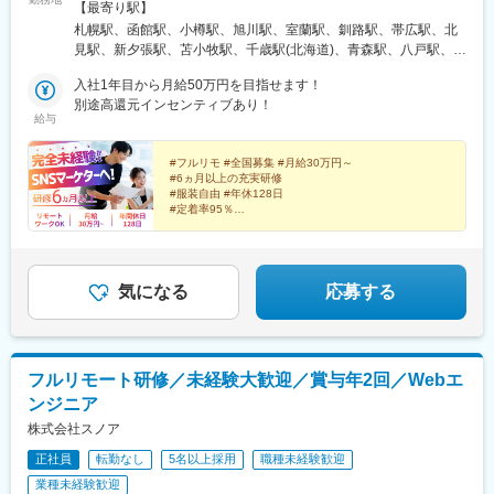
ート選択可★通勤なし・全国どこからでも勤務OK★将来的には
【最寄り駅】
「カフェで仕事」「旅しながら働く」も可能★転勤なし（地方在
札幌駅、函館駅、小樽駅、旭川駅、室蘭駅、釧路駅、帯広駅、北
住の方も歓迎）※研修期間中は各プロジェクト先への出社となりま
見駅、新夕張駅、苫小牧駅、千歳駅(北海道)、青森駅、八戸駅、弘
す。在宅勤務、または東京・大阪・愛知・福岡のプロジェクト先■
前駅、下北駅、五所川原駅、盛岡駅、花巻駅、北上駅、宮古駅、
本社東京都渋谷区道玄坂1-10-8 渋谷道玄坂東急ビル2F-C■銀座東
入社1年目から月給50万円を目指せます！
盛駅、久慈駅、仙台駅、石巻駅、杜せきのした駅、新田駅(宮城
京都中央区銀座1-12-4 N&E BLD.6F■六本木東京都港区六本木3-
別途高還元インセンティブあり！
県)、くりこま高原駅、多賀城駅、気仙沼駅、いわき駅、郡山駅(福
給与
16-12 六本木KSビル5F■新宿東京都新宿区西新宿3-3-13 西新宿水
島県)、福島駅(福島県)、会津若松駅、須賀川駅、白河駅、喜多方
間ビル■池袋東京都豊島区東池袋2-62-8 BIGオフィスプラザ池袋■
駅、秋田駅、横手駅、能代駅、湯沢駅、大久保駅(秋田県)、鷹ノ巣
梅田大阪府大阪市北区梅田1-2-2 大阪駅前第2ビル12-12号■名古屋
#フルリモ #全国募集 #月給30万円～
駅、山形駅、鶴岡駅、酒田駅、米沢駅、天童駅、さくらんぼ東根
#6ヵ月以上の充実研修
愛知県名古屋市中村区名駅4-24-5 第2森ビル■博多福岡県福岡市博
駅、寒河江駅、新庄駅、水戸駅、つくば駅、日立駅、勝田駅、土
#服装自由 #年休128日
多区博多駅前1-23-1 ParkFront博多駅前1丁目5F-B
浦駅、古河駅、取手駅、下館駅、笹川駅、牛久駅、龍ケ崎市駅、
#定着率95％
#未経験入社9割以上
守谷駅、水海道駅、宇都宮駅、小山駅、栃木駅、足利駅、佐野
#インセンティブ最大年12回
駅、那須塩原駅、鹿沼駅、真岡駅、下今市駅、西那須野駅、高崎
#Instagram・YouTube・TikTokなどの企画・運用
駅、前橋駅、太田駅(群馬県)、伊勢崎駅、桐生駅、館林駅、川口元
郷駅、川越駅、所沢駅、越谷駅、草加駅、春日部駅、上尾駅、熊
気になる
応募する
谷駅、浦和駅、新座駅、狭山市駅、入間市駅、三郷駅(埼玉県)、深
谷駅、朝霞台駅、戸田駅(埼玉県)、ふじみ野駅、鴻巣駅、坂戸駅
(埼玉県)、八潮駅、志木駅、飯能駅、世田谷代田駅、練馬駅、蒲田
駅、葛西駅、北千住駅、荻窪駅、大山駅(東京都)、八王子駅、豊洲
フルリモート研修／未経験大歓迎／賞与年2回／Webエ
駅、亀有駅、町田駅、品川駅、赤羽駅、新宿三丁目駅、中野駅(東
ンジニア
京都)、池袋駅、目黒駅、錦糸町駅、六本木駅、渋谷駅、調布駅、
上野駅、小平駅、立川駅、日本橋駅(東京都)、吉祥寺駅、多摩セン
株式会社スノア
ター駅、青梅駅、国分寺駅、武蔵小金井駅、昭島駅、東京駅、国
正社員
転勤なし
5名以上採用
職種未経験歓迎
立駅、玉川上水駅、東久留米駅、船橋駅、松戸駅、市川駅、柏
業種未経験歓迎
駅、五井駅、千葉駅、流山おおたかの森駅、八千代台駅、習志野