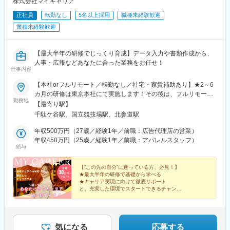
株式会社マイキャリア
正社員
転勤なし
5名以上採用
職種未経験歓迎
業種未経験歓迎
【最大半年の研修でじっくり育成】データ入力や書類作成から、
人事・広報などあなたに合った業務をお任せ！
仕事内容
【本社orフルリモート／転勤なし／社宅・家賃補助あり】★2～6
カ月の研修は東京本社にて実施します！その後は、フルリモート
勤務地
の相談も可能です◎本社：東京都渋谷区千駄ヶ谷1-11-14 ビジデ
【最寄り駅】
ンス千駄ヶ谷603＜ アクセス ＞・JR中央本線「千駄ケ谷駅」より
千駄ケ谷駅、国立競技場駅、北参道駅
徒歩5分・都営地下鉄大江戸線「国立競技場駅」より徒歩5分・東
京メトロ副都心線「北参道駅」より徒歩7分・JR山手線「原宿
年収500万円（27歳／経験1年／前職：広告代理店の営業）
駅」より徒歩9分※受動喫煙対策：屋内喫煙可能場所あり
年収450万円（25歳／経験1年／前職：アパレルスタッフ）
給与
【“この先の自分”に迷っている方、必見！】
★最大半年の研修で基礎から学べる
★キャリア実現に向けて徹底サポート
と、充実した環境でスタートできるチャンス♪
★年間休日125日以上・土日祝休み
★残業ほぼなし
★フルリモート可
★社宅・家賃補助あり
気になる
応募する