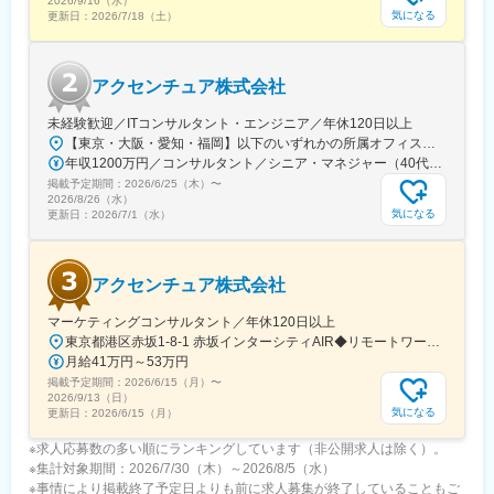
2026/9/16（水）
■キャリアパス：
気になる
更新日：
2026/7/18（土）
年1回の評価面談を行っており、期初の目標設定、中間レビュー、
年度末評価を実施しています。少なくとも月に一回は上長との
1on1を実施し、目標の進捗度合いに応じてフォローしています。
アクセンチュア株式会社
年次に関係なくスキルや経験で評価する社風で、入社後1年以内で
リーダークラスに昇格したメンバーもいます。
未経験歓迎／ITコンサルタント・エンジニア／年休120日以上
【東京・大阪・愛知・福岡】以下のいずれかの所属オフィスもしくは各エリアのプロジェクト先 所属オフィス：■赤坂インターシティ■関西オフィス■アクセンチュア・アドバンスト・テクノロジーセンター名古屋■福岡オフィス※詳細は勤務地一覧よりご覧いただけます。※所属オフィスを問わずプロジェクトにより、国内出張、海外出張の可能性があります【魅力ポイント│世界の知恵を活用】世界中のベストプラクティスがデータベースに集約されており、数多くの事例や社員の知恵を活用できます。日本では前例のない案件でも、世界各国の社員からオンライン・オフライン（海外出張）問わず、気軽にアドバイスを受けることができます。★ この求人のPOINT ★￣￣V￣￣￣￣￣￣￣￣￣＃世界約78万人規模の大手基盤で安定性◎若手から裁量大きく挑戦・成長できる環境＃土日祝休／連続5日以上の休暇取得も可能！／フルフレックス（コアタイムなし）＃コンサル・IT未経験者向けの手厚い研修◎／メンター制度もあるため安心してチャレンジOK！
変更の範囲：会社の定める業務
年収1200万円／コンサルタント／シニア・マネジャー（40代） 年収1000万円／テクノロジーアーキテクト（30代）
掲載予定期間：
2026/6/25（木）
〜
2026/8/26（水）
気になる
更新日：
2026/7/1（水）
アクセンチュア株式会社
マーケティングコンサルタント／年休120日以上
東京都港区赤坂1-8-1 赤坂インターシティAIR◆リモートワーク相談可◆当面転勤なし＜アクセス＞東京メトロ銀座線、南北線「溜池山王駅」直結東京メトロ千代田線、丸ノ内線「国会議事堂前駅」直結※変更の範囲：会社の定める事業所※受動喫煙対策：屋内全面禁煙◆ この求人のPOINT ◆￣￣V￣￣￣￣￣￣￣￣￣＃世界約78万人規模の大手基盤で安定性◎裁量大きく挑戦・成長できる環境＃土日祝休／連続5日以上の休暇取得も可能！／フルフレックス（コアタイムなし）＃各国から集結したノウハウを活用して、国内の先駆けとなる提案もできる
月給41万円～53万円
掲載予定期間：
2026/6/15（月）
〜
2026/9/13（日）
気になる
更新日：
2026/6/15（月）
※求人応募数の多い順にランキングしています（非公開求人は除く）。
※集計対象期間：2026/7/30（木）～2026/8/5（水）
※事情により掲載終了予定日よりも前に求人募集が終了していることもご