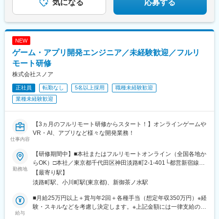
気になる
応募する
NEW
ゲーム・アプリ開発エンジニア／未経験歓迎／フルリ
モート研修
株式会社スノア
正社員
転勤なし
5名以上採用
職種未経験歓迎
業種未経験歓迎
【3ヵ月のフルリモート研修からスタート！】オンラインゲームや
VR・AI、アプリなど様々な開発業務！
仕事内容
【研修期間中】■本社またはフルリモートオンライン（全国各地か
らOK）□本社／東京都千代田区神田淡路町2-1-401└都営新宿線
勤務地
「小川町駅」より徒歩1分└東京メトロ丸ノ内線「淡路町駅」より
【最寄り駅】
徒歩2分└東京メトロ千代田線「新御茶ノ水駅」より徒歩3【研修
淡路町駅、小川町駅(東京都)、新御茶ノ水駅
終了後】□東京23区を中心とした全国各地のプロジェクト先※勤務
地は希望を考慮します。※転居を伴う転勤はありません。※すべて
■月給25万円以上＋賞与年2回＋各種手当（想定年収350万円）※経
徒歩10分以内の駅チカオフィスです。※フルリモート・在宅勤
験・スキルなどを考慮し決定します。※上記金額には一律支給の住
給与
務・ハイブリッドワークはプロジェクトによって異なります。
宅手当2万円を含みます。※残業代は全額支給※試用期間6ヵ月あり