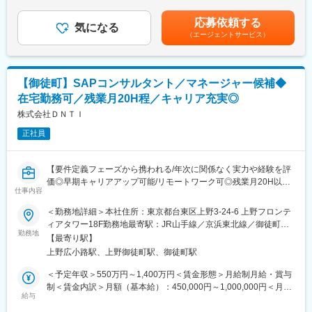
円（一律手当を含む）＜昇給有無＞有＜残業手当＞有＜給与補足
「分析で終わらせない」手触り感のあるコンサルティング業務：
与することができます。
＞※上記年収の他、好業績の場合は、業績連動賞与の支給有。※上
分析結果やレポートを提示して終わるのではなく、データから問
応募依頼する
◇業界は製造・エネルギー・医薬に特化しており、グループ内案
気になる
記年収は想定になります。経験・スキルに応じて検討いたしま
いを導き出し、仮説構築から現場での施策実行までを一気通貫で
（エージェントサービス）
件の他、金融・商社・物流・小売・教育・サービス等、多岐に渡
す。※基本給与レンジは業績等に応じて適宜見直しを行う可能性が
伴走支援します。実際に、多くのコンサルティングファーム出身
ります。
あります。■昇給：有（年2回 4月・10月）賃金はあくまでも目
者が「実行まで伴走できる仕事のやりがい」に惹かれて同社を選
◇現在、戦略コンサルティング案件の拡大に伴い、日本の産業変
安の金額であり、選考を通じて上下する可能性があります。月給
んでおり、目に見える事業成果創出に直接コミットできます。
革に直結するプロジェクトが多数走っており、次世代幹部候補と
(月額)は固定手当を含めた表記です。
【御徒町】SAPコンサルタント／マネージャー候補◆
なり得るマネージャーを求めています。この先、太陽HD及びITグ
変更の範囲：会社の定める業務
在宅勤務可／残業月20H程／キャリア充実◎
ループの再編と変革、M&Aの推進、IPO準備を通じて、事業の規
模拡大を図りたく、共にグループを牽引をいただける仲間を迎え
株式会社ＤＮＴＩ
たいと考えています。
正社員
■業務内容：
1～2案件の統括責任者として、ストーリー作成・スコープ定義・
【要件定義フェーズから携われる/年次に関係なく実力や経験を評
チーム編成・デリバリー品質保証をリード。KGI／KPI設計と意思
価◎早期キャリアアップ可能/リモートワーク可◎残業月20H以
決定ファシリテーションを通じて経営成果創出までをドライブし
仕事内容
下/SAP社やグローバルパートナーとの太いパイプを持ち、安定し
ます。顧客経営層／グループ幹部との関係構築、アカウント拡大
た経営基盤】
＜勤務地詳細＞本社住所：東京都台東区上野3-24-6 上野フロンテ
と新規案件開拓を牽引。グループ内外のパートナーを適切に活用
ィアタワー18F勤務地最寄駅：JR山手線／京浜東北線／御徒町駅
し、各関連部門を含むステークホルダーマネジメントを実行しま
■業務内容：
勤務地
受動喫煙対策：屋内全面禁煙変更の範囲：本文参照
す。コンサルタント／アソシエイトの育成・評価・ディレクショ
【最寄り駅】
SAPコンサルタントとして、IT戦略策定、Tobeプロセスの定義な
ン、ナレッジ基盤整備も担当します。
上野広小路駅、上野御徒町駅、御徒町駅
どの上流工程から、テンプレート導入・構築、SAP導入のデリバ
リーなどの関連業務や、業務改善、新しいテクノロジーとの融合
＜予定年収＞550万円～1,400万円＜賃金形態＞月給制月給・賞与
■期待・役割：
に携わっていただきます。
制＜賃金内訳＞月額（基本給）：450,000円～1,000,000円＜月給
～経営陣に近い立場で「意思決定から実行」までをリード～
給与
＞450,000円～1,000,000円＜昇給有無＞有＜残業手当＞有＜給与
特にマネージャークラスには、以下の役割を期待しています：
■入社後教育：
補足＞予定年収はあくまでも目安の金額であり、選考を通じて上