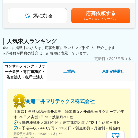
・PJ全体の推進責任者（複数案件を並行管理有）
OJTメインの研修ですが面倒見のいい育成を重視する社員も多
下する可能性があります。月給は固定手当を含めた表記です。※裁
・クライアント経営層との主要な窓口となり、信頼関係を構築
く、不明点は気軽に相談できる環境です。SAPジャパン出身の事
量労働制の等級での採用の場合は、”残業手当無し”になります。別
・ジュニアへのディレクションを通し、プロジェクト成果物のク
応募依頼する
業本部長がメンバーを厚くフォローしており、各週か週に一回は
気になる
途裁量労働手当の支給あり。※管理監督での採用の場合は、”残業
オリティを担保
（エージェントサービス）
1on1を実施しプロジェクトの進捗状況に応じてフォローしていま
手当無し”になります。賃金はあくまでも目安の金額であり、選考
・チームのリソース配分・育成・評価に責任を持つ
す。
を通じて上下する可能性があります。月給(月額)は固定手当を含め
・提案活動やアカウント拡大にも関与
た表記です。
■働き方：
変更の範囲：会社の定める業務
人気求人ランキング
フリータイム・フリーローケーション制度がありリモートワーク
dodaに掲載中の求人を、応募数順にランキング形式でご紹介します。
可能。社内ツールも充実しています。残業は月20時間以下です。
※応募数が同数の場合は、新着順に表示しています。
※クライアント要望で対面折衝の必要がある場合は出張がありま
す。
更新日：
2026/8/6（木）
※業務状況等によって本社へ出社できる必要があります。
コンサルティング・リサ
三重県
原則定時退社
ーチ業界・専門事務所・
■組織構成：
監査法人・税理士法人
SAP事業部は20名程で構成されています。
事業部長1名・マネージャー3名・他メンバーにて構成。各モジュ
ールに1名ずつシニアコンサルタントが在籍しているイメージで
す。
商船三井マリテックス株式会社
男女半々くらい・20～60代の温和で落ち着いた方が多いです。一
緒に事業を作り上げていこうとする文化が強い組織で、チームワ
【東京】事務系総合職◆海事手続業務など◆商船三井グループ／年
ークを意識した働き方ができます。
休130日／実働1日7h／残業月20h程
※本ポジションではマネージャーレベルでの配属を想定しての募集
＜勤務地詳細＞本社住所：東京都港区虎ノ門2-1-1 商船三井ビル勤務地最寄駅：東京メトロ銀座線／虎ノ門駅受動喫煙対策：屋内全面禁煙変更の範囲：会社の定める事業所
となりますが、ご経験等によってはメンバークラスからジョイン
＜予定年収＞440万円～730万円＜賃金形態＞月給制＜賃金内訳＞月額（基本給）：291,800円～487,000円＜月給＞291,800円～487,000円＜昇給有無＞有＜残業手当＞有＜給与補足＞※上記想定年収には賞与3ヶ月分を含みます。金額は目安の金額であり、これまでのご経験・スキル・現年収等を総合的に考慮し決定いたします。■昇給：年1回■賞与：3ヶ月分（前年度実績）賃金はあくまでも目安の金額であり、選考を通じて上下する可能性があります。月給(月額)は固定手当を含めた表記です。
となる可能性がございます。
掲載予定期間：
2026/6/18（木）
〜