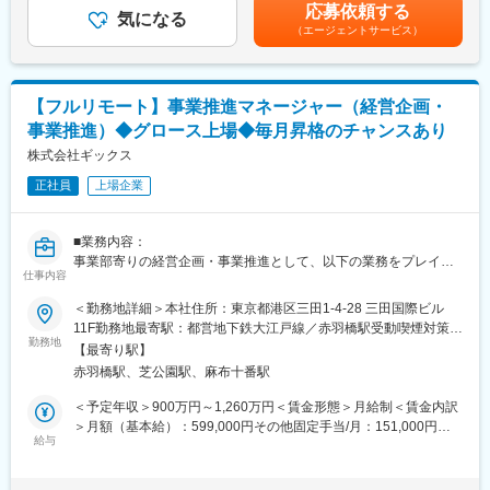
月給(月額)は固定手当を含めた表記です。
応募依頼する
◆業務内容
気になる
■アーバンテック：
（エージェントサービス）
サービスとユーザーとのあらゆるタッチポイントを捉え、構想か
「都市生活と都市の持続可能性をアップデートする技術」です。
ら実現、改善まで一貫して取り組みます。
ビジネスとして目指すべきゴールとユーザーの本質的なニーズを
■こんな方にぴったり：
結びつけ、「あるべき未来」を設計し、ユーザーの心を動かす体
・大型＆新規プロジェクトに携わりたい方
【フルリモート】事業推進マネージャー（経営企画・
験へと具現化していきます。
・社会貢献の高い仕事がしたい方
事業推進）◆グロース上場◆毎月昇格のチャンスあり
また、AIをはじめとする新しいテクノロジーとの関係性も視野に
・会社や事業を共につくりあげていきたい方
入れながら、直感的で寄り添う体験を構築します。
株式会社ギックス
・専門特化するのではなく、幅広くチャレンジしたい方
正社員
上場企業
<具体的な業務内容>
変更の範囲：会社の定める業務
・体験コンセプト・UX方針の策定
・情報設計・インタラクション設計
■業務内容：
・プロトタイピングと検証
事業部寄りの経営企画・事業推進として、以下の業務をプレイン
・チームとの共創・合意形成
仕事内容
グマネージャーとして担っていただきます。企画だけでなく、自
・実装フェーズにおけるデザイン推進
ら手を動かして実行していただくポジションです。
＜勤務地詳細＞本社住所：東京都港区三田1-4-28 三田国際ビル
・継続的な改善と価値向上
11F勤務地最寄駅：都営地下鉄大江戸線／赤羽橋駅受動喫煙対策：
■詳細：
勤務地
屋内全面禁煙変更の範囲：会社の定める事業所（リモートワーク
■プロジェクト事例：
【最寄り駅】
各事業部との予算および方向性策定、予実管理、各種経営分析
含む）
・化粧品メーカーにおけるマーケティング トランスフォーメーシ
赤羽橋駅、芝公園駅、麻布十番駅
事業部門責任者と共に各事業の事業企画・事業開発サポート
ョン戦略立案及び実行支援
営業企画（KPI策定、モニタリング、パイプライン管理など）
＜予定年収＞900万円～1,260万円＜賃金形態＞月給制＜賃金内訳
・飲料メーカーにおけるロイヤルティプログラム開発及びアプリ
マニュアル・仕組み化の企画、社内へのツール導入における運用
＞月額（基本給）：599,000円その他固定手当/月：151,000円～
グロース支援
ルール・ガイドライン作成と管理
給与
211,000円＜月給＞750,000円～810,000円＜昇給有無＞有＜残業
・小売業におけるデジタルマーケティング組織及びオペレーショ
クライアントや提携先などとの契約書作成・手続き・チェック（※
手当＞無＜給与補足＞※経験・能力・スキル等を考慮し、弊社規定
ン設計
最終的な法的判断は法務担当者が担当）
により決定いたします賃金はあくまでも目安の金額であり、選考