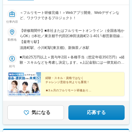
駅、浦安駅(千葉県)、愛宕駅(千葉県)、木更津駅、成田駅、我孫子
駅、鎌ケ谷駅、印西牧の原駅、四街道駅、銚子駅、藤沢駅、横須
＜フルリモート研修完備！＞Webアプリ開発、Webデザインな
賀駅、横浜駅、上溝駅、川崎駅、平塚駅、茅ケ崎駅、大和駅(神奈
ど、ワクワクできるプロジェクト！
川県)、本厚木駅、小田原駅、鎌倉駅、秦野駅、座間駅、伊勢原
仕事内容
駅、逗子駅、三崎口駅、長野駅、松本駅、上田駅、佐久平駅、飯
田駅(長野県)、豊科駅、中野松川駅、飯山駅、須坂駅、広丘駅、甲
【研修期間中】■本社またはフルリモートオンライン（全国各地か
府駅、竜王駅、石和温泉駅、富士山駅、山梨市駅、都留市駅、韮
らOK）□本社／東京都千代田区神田淡路町2-1-401└都営新宿線
勤務地
崎駅、大月駅、富山駅、越中中川駅、砺波駅、黒部駅、魚津駅、
「小川町駅」より徒歩1分└東京メトロ丸ノ内線「淡路町駅」より
【最寄り駅】
滑川駅、金沢駅、福井駅(福井県)、敦賀駅、浜松駅、静岡駅、富士
徒歩2分└東京メトロ千代田線「新御茶ノ水駅」より徒歩3【研修
淡路町駅、小川町駅(東京都)、新御茶ノ水駅
駅、沼津駅、磐田駅、藤枝駅、岡崎駅、豊橋駅、名古屋駅、刈谷
終了後】□東京23区を中心とした全国各地のプロジェクト先※勤務
市駅、名鉄一宮駅、三河安城駅、岐阜駅、各務ケ原駅、多治見
地は希望を考慮します。※転居を伴う転勤はありません。※すべて
■月給25万円以上＋賞与年2回＋各種手当（想定年収350万円）※経
駅、可児駅、四日市駅、津駅、名張駅、布施駅、豊中駅、吹田駅
徒歩10分以内の駅チカオフィスです。※フルリモート・在宅勤
験・スキルなどを考慮し決定します。※上記金額には一律支給の住
給与
(東海道本線)、梅田駅(地下鉄)、茨木駅、京都駅、宇治駅(奈良
務・ハイブリッドワークはプロジェクトによって異なります。
宅手当2万円を含みます。※残業代は全額支給※試用期間6ヵ月あり
線)、亀岡駅、奈良駅、天理駅、和歌山駅、姫路駅、西宮駅(ＪＲ
（期間中は月給23万円以上で、その他の待遇に変更なし）☆経験
線)、尼崎駅(東海道本線)、明石駅、神戸駅(兵庫県)、宝塚駅、伊丹
がある方は、現職・前職給与を考慮します。☆明確な評価制度あ
経験・スキル・資格ではなく
チャレンジ意欲を何よりも重視！
駅(阪急線)、芦屋駅(東海道本線)、大津駅、草津駅(滋賀県)、彦根
り。個人の頑張りに応じて評価します。【年収アップイメージ】
駅、八日市駅、倉敷市駅、岡山駅、津山駅、広島駅、福山駅、呉
年収450万円（未経験入社2年目）年収590万円（未経験入社3年
★3ヵ月のフルリモート研修あり！
駅、西条駅(広島県)、尾道駅、下関駅、山口駅(山口県)、宇部駅、
目）年収770万円（未経験入社5年目）
★人気のWeb領域で成長できる！
鳥取駅、米子駅、境港駅、松江駅、出雲市駅、高知駅、古津賀
★全員に成長のチャンス！
★スピード昇給・昇格可能！
駅、ＪＲ松山駅前駅、今治駅、宇和島駅、高松駅(香川県)、丸亀
★全国にプロジェクトあり！
駅、徳島駅、阿南駅、鳴門駅、久留米駅、小倉駅(福岡県)、大牟田
★しっかり休めてオフも満喫♪
気になる
応募する
駅、筑紫駅、天神駅、大分駅、別府駅(大分県)、中津駅(大分県)、
宮崎駅、延岡駅、都城駅、鹿児島駅、熊本駅、佐賀駅、長崎駅(長
崎県)、佐世保駅、那覇空港駅(鉄道)、秋葉原駅、高田馬場駅、綾
瀬駅、豊田駅、溝の口駅、なんば駅(地下鉄)、心斎橋駅、天王寺