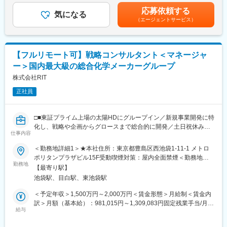
メンバーマネジメント
を通じて上下する可能性があります。月給(月額)は固定手当を含め
■アクセンチュア独自の働き方改革：
応募依頼する
気になる
た表記です。
2015年から開始した組織風土改革“Project PRIDE”により、有給取
（エージェントサービス）
■配属組織・レポートライン
得率は84％、女性比率も30.4％へ増加。離職率が半減し、残業時
配属組織： DIオフィス（5名）
間減少等改善が進んでいます。制度面では「18時以降の会議原則
組織概要：DI事業本部（フロント側）に紐づく"攻め"のコーポレー
禁止」「残業ルール厳格化」「短日短時間勤務制度の導入」など
ト部隊
を実施。仕事とプライベートともに充実させ、生産性向上を生む
【フルリモート可】戦略コンサルタント＜マネージャ
レポートライン：執行役員／Data-Informed事業本部 副本部長直
ツール共有・活用を奨励する等の意識向上に繋がっています。
ー＞国内最大級の総合化学メーカーグループ
下
株式会社RIT
変更の範囲：会社の定める業務
■業務の魅力／面白さ
正社員
業務の進め方は経営幹部と共に策定～実行できる環境です
どのような実行プランを策定するかの裁量があり、自ら計画～実
行までができます
□■東証プライム上場の太陽HDにグループイン／新規事業開発に特
将来的なキャリアパスは、経験を活かして事業推進のリーダーや
化し、戦略や企画からグロースまで総合的に開発／土日祝休み／
経営企画など、会社経営の中枢をになって頂きます。
仕事内容
フルリモート可■□
当社のスケールにあたり今後必要となる、組織設計等も将来的に
＜勤務地詳細1＞★本社住所：東京都豊島区西池袋1-11-1 メトロ
はお任せしたいと考えております。
■採用背景：
ポリタンプラザビル15F受動喫煙対策：屋内全面禁煙＜勤務地詳
◇当社は、国内最大規模の総合化学メーカーである太陽HD（東証
勤務地
細2＞顧客先住所：関東1都3県（東京・埼玉・千葉・神奈川）、
■働き方
【最寄り駅】
プライム上場）グループの一員として、グループ内外の戦略コン
関西2府1県（大阪・京都・兵庫） 受動喫煙対策：屋内全面禁煙変
多様なメンバーがプロフェッショナルとして成果を最大化するた
池袋駅、目白駅、東池袋駅
サルティングを担っているプロフェッショナルファームです。
更の範囲：会社の定める事業所（国内外の全ての事業所を含む）
めの手段として、フルリモート制度が定着しています。自分自身
◇戦略領域（海外展開・M&A等）を主に、新規事業開発、マーケ
リモートワーク含む
＜予定年収＞1,500万円～2,000万円＜賃金形態＞月給制＜賃金内
のライフスタイルに合わせた柔軟で自律的な働き方が可能です。
ティング、業務改善（業務プロセス改革・DX推進・プロダクト開
訳＞月額（基本給）：981,015円～1,309,083円固定残業手当/月：
発等）に至り、総合的なコンサルティングを行っています。
給与
268,985円～357,584円（固定残業時間35時間0分/月）超過した時
■「分析」にとどまらず「実行と成果」まで伴走。社会課題解決に
◇中でも、当ファームの特徴として、戦略領域の最上流工程に特
間外労働の残業手当は追加支給＜月給＞1,250,000円～1,666,667
も貢献する確かな実績
化しており、戦略案件の多くは、経営戦略の策定段階から深く関