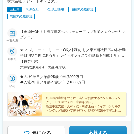
株式会社フォワードキャピタル
タル化が進んでいない点も大きな課題となっています。
正社員
転勤なし
5名以上採用
職種未経験歓迎
＜地域が抱えるDX/SXの課題例＞
業種未経験歓迎
デジタルインフラの整備
人材の不足と移住・定住促進
地域特有の産業構造と課題への対応など
【未経験OK！】既存顧客へのフォローアップ営業／カウンセリン
グメイン
仕事内容
＜当社のプロジェクト実例＞
https://www.ccube-consulting.co.jp/case/
★フルリモート・リモートOK／転勤なし／東京都大田区の本社勤
務自宅や全国にあるサテライトオフィスでの勤務も可能！サテラ
＜入社の決め手＞
勤務地
イトオフィスは駅から徒歩5分ほどの立地で好アクセス！好きな場
【最寄り駅】
例１（前職：ITコンサルタント）
所を選んで、自由にテレワークもできます。居住はどこでもOK！
大森駅(東京都)、大森海岸駅
「コロナ禍のワクチン接種事業に参画した経験を通じ、社会貢献
基本リモートでの対応です！※敷地内全面禁煙
への強い思いを再認識。当社の地域活性化の理念に共感し、この
◆入社1年目／年齢25歳／年収800万円
企業で自分の思いを実現できると感じて入社を決意。」
◆入社2年目／年齢27歳／年収1000万円
給与
例２（前職：大手日系コンサルティング会社）
「転職エージェントから地方創生に本気で取り組む会社の設立話
既存のお客様を中心に、当社が提供するコンサルティン
を聞き、興味を持った。当社のビジョンやスタートアップならで
グサービスのフォロー業務をお任せ。
はの魅力に惹かれ、設立時に入社を決意。現在は中堅・中小企業
新規事業支援・人材育成・研修企画・ライフコンサルテ
ィングなど幅広い支援を行い、現状や課題を丁寧にヒア
の力を引き出し、地域社会の課題解決に貢献することに意義を感
リングし、社内のコンサルタントへつなぐ役割です。
じている。」
例３（前職：地方公務員）
気になる
応募する
「市のデジタル政策立案・DX推進を担当する中で、地域活性化に