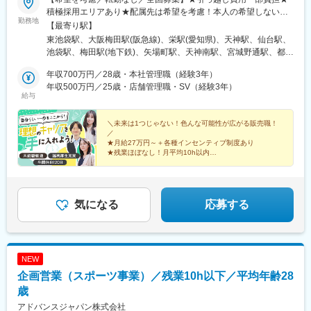
積極採用エリアあり★配属先は希望を考慮！本人の希望しない転
勤務地
勤はなし■本社東京都豊島区東池袋1-25-6PMO池袋8階■関西支社
【最寄り駅】
大阪府大阪市北区茶屋町16番1号H1O梅田茶屋町606・610■中部
東池袋駅、大阪梅田駅(阪急線)、栄駅(愛知県)、天神駅、仙台駅、
支店愛知県名古屋市中区栄3-8-21伊勢町平和ビル5階■九州支店福
池袋駅、梅田駅(地下鉄)、矢場町駅、天神南駅、宮城野通駅、都電
岡県福岡市中央区天神1-1-1アクロス福岡11階■東北支店宮城県仙
雑司ケ谷駅、大阪梅田駅(阪神線)、栄町駅(愛知県)、西鉄福岡駅、
台市宮城野区榴岡3-4-1アゼリアヒルズ3階【自社運営店舗】■テル
年収700万円／28歳・本社管理職（経験3年）
仙台駅(地下鉄)
ル大宮店埼玉県さいたま市大宮区大門町1-24大一ビル1階■テルル
年収500万円／25歳・店舗管理職・SV（経験3年）
給与
高円寺店東京都杉並区高円寺南4-25-8■テルル蒲田店東京都大田区
西蒲田7-48-10■テルルMEGAドン・キホーテ 三郷店埼玉県三郷市
さつき平1-1-1MAGAドン・キホーテ三郷 B1F■テルルイトーヨー
＼未来は1つじゃない！色んな可能性が広がる販売職！
／
カドー横浜別所店神奈川県横浜市南区別所1-14-1イトーヨーカド
★月給27万円～＋各種インセンティブ制度あり
ー横浜別所店1階■テルルそよら横浜高田店神奈川県横浜市港北区
★残業ほぼなし！月平均10h以内
高田西1-1-47 2階■テルルアリオ鷲宮店埼玉県久喜市久本寺谷田7-
★全国に勤務地あり！希望を考慮＆転勤なし
販売⇒特販⇒ラウンダー⇒SVの仕事も経験。
1アリオ鷲宮2階230区画
社内職へのキャリアチェンジも！
気になる
応募する
NEW
企画営業（スポーツ事業）／残業10h以下／平均年齢28
歳
アドバンスジャパン株式会社