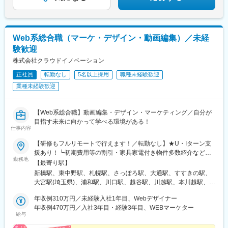
Web系総合職（マーケ・デザイン・動画編集）／未経
験歓迎
株式会社クラウドイノベーション
正社員
転勤なし
5名以上採用
職種未経験歓迎
業種未経験歓迎
【Web系総合職】動画編集・デザイン・マーケティング／自分が
目指す未来に向かって学べる環境がある！
仕事内容
【研修もフルリモートで行えます！／転勤なし】★U・Iターン支
援あり！┗初期費用等の割引・家具家電付き物件多数紹介など★
勤務地
フルリモート・テレワークOKな案件も！＜本社オフィス＞東京都
【最寄り駅】
港区新橋1-12-9 新橋プレイス7F└各線「新橋駅」徒歩5分以内＜
新橋駅、東中野駅、札幌駅、さっぽろ駅、大通駅、すすきの駅、
支社オフィス＞東京都中野区東中野4-7-18 岡藤ビル203└各線
大宮駅(埼玉県)、浦和駅、川口駅、越谷駅、川越駅、本川越駅、千
「東中野駅」徒歩4分以内※受動喫煙対策：屋内禁煙
葉駅、京成千葉駅、蘇我駅、海浜幕張駅、船橋駅、京成船橋駅、
年収例310万円／未経験入社1年目、Webデザイナー
柏駅、東京駅、大手町駅(東京都)、新宿駅、新宿駅(東京メトロ)、
年収例470万円／入社3年目・経験3年目、WEBマーケター
新宿三丁目駅、池袋駅、東池袋駅、五反田駅、六本木駅、品川
給与
駅、有楽町駅、銀座駅、銀座一丁目駅、浜松町駅、大門駅(東京