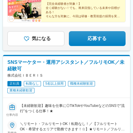
都)、渋谷駅、上野駅、京成上野駅、錦糸町駅、恵比寿駅、水道橋
【完全未経験者が対象！】
駅、後楽園駅、木場駅(東京都)、中目黒駅、中野駅(東京都)、横浜
全く経験がない！でも、将来目指している未来や目標が
駅、川崎駅、桜木町駅、武蔵小杉駅、溝の口駅、武蔵溝ノ口駅、
ある！
西梅田駅、大阪駅、大阪梅田駅(阪神線)、梅田駅(地下鉄)、大阪梅
そんな方を対象に、今回は研修・教育前提の採用を実施
いたします！
田駅(阪急線)、心斎橋駅、なんば駅(地下鉄)、大阪難波駅、なんば
＃フルリモート＃独立＃フリーランスなど…
駅(南海線)、天王寺駅、博多駅、天神駅、名古屋駅、内幸町駅、落
将来、多様なキャリアをつかみ取れ！
合駅(東京都)、西４丁目駅、狸小路駅、二重橋前駅、大崎広小路
駅、乃木坂駅、高輪台駅、竹芝駅、神泉駅、稲荷町駅(東京都)、住
気になる
応募する
吉駅(東京都)、代官山駅、春日駅(東京都)、新高島駅、京急川崎
駅、新丸子駅、長堀橋駅、大阪阿部野橋駅、祇園駅(福岡県)、西鉄
福岡駅、近鉄名古屋駅、汐留駅、中井駅、北１２条駅、資生館小
学校前駅、栄町駅(千葉県)、東海神駅、都電雑司ケ谷駅、高輪ゲー
SNSマーケター・運用アシスタント／フルリモOK／未
トウェイ駅、高島町駅、馬車道駅、高津駅(神奈川県)、四ツ橋駅、
経験可
天王寺駅前駅、天神南駅、名鉄名古屋駅
株式会社ＩＢＥＲＩＳ
正社員
転勤なし
5名以上採用
職種未経験歓迎
業種未経験歓迎
【未経験歓迎】趣味を仕事に◎TikTokやYouTubeなどのSNSで“流
行”をつくる仕事！★
仕事内容
＼リモート・フルリモートOK！転勤なし！／【フルリモート
OK・希望するエリアで勤務できます！☆】★リモート／フルリモ
勤務地