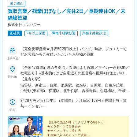
締切間近
駅、金山駅(愛知県)、伏見駅(愛知県)、博多駅、中洲川端駅、山科
駅、久喜駅、本八幡駅(総武線)、大宮駅(埼玉県)、さっぽろ駅、函
買取営業／残業ほぼなし／完休2日／長期連休OK／未
館駅前駅、津軽五所川原駅、田茂山駅、あおば通駅、曽根田駅、
経験歓迎
鷹巣駅、工機前駅、佐貫駅、宇都宮駅東口駅、今市駅、中央前橋
株式会社エンパワー
駅、西桐生駅、川口駅、北朝霞駅、新代田駅、蓮沼駅、西葛西
駅、牛田駅(東京都)、板橋区役所前駅、京王八王子駅、北品川駅、
正社員
5名以上採用
職種未経験歓迎
業種未経験歓迎
赤羽岩淵駅、新宿駅(東京メトロ)、東池袋駅、不動前駅、住吉駅
(東京都)、六本木一丁目駅、布田駅、稲荷町駅(東京都)、立川北
駅、三越前駅、二重橋前駅、桜街道駅、京成船橋駅、京成千葉
【完全反響営業★月収50万円以上】バッグ、時計、ジュエリーな
駅、北習志野駅、野田市駅、京成成田駅、仲ノ町駅、逸見駅、新
どお客様からご依頼いただいたお品物の買取
仕事内容
高島駅、京急川崎駅、北茅ケ崎駅、和田塚駅、入谷駅(神奈川県)、
逗子・葉山駅、西松本駅、岩村田駅、南豊科駅、志貴野中学校前
【全国47都道府県の各拠点／希望により配属／マイカー通勤OK／
駅、新魚津駅、北鉄金沢駅、福井駅、新浜松駅、新静岡駅、新豊
社宅あり】※基本的にはご自宅近くの直営店へ配属※お住まいのエ
橋駅、近鉄名古屋駅、尾張一宮駅、名鉄岐阜駅、名電各務原駅、
勤務地
リアや配属先の人員状況により、入社後に他県の直営店に出張
【最寄り駅】
新可児駅、ＪＲ河内永和駅、大阪梅田駅(阪急線)、九条駅(京都
し、経験を積んでいただく可能性あり★U・Iターン歓迎 ★マイ
渋谷駅、新宿三丁目駅、池袋駅、銀座駅、目黒駅、自由が丘駅、
府)、田中口駅、山陽姫路駅、西宮駅、山陽明石駅、ハーバーラン
カー通勤OK（規定あり。詳細はお問い合わせください）＜募集エ
中野駅(東京都)、荻窪駅、北千住駅、吉祥寺駅、心斎橋駅、千歳駅
ド駅、宝塚南口駅、新伊丹駅、芦屋川駅、上栄町駅、新八日市
リア一覧＞◆北海道・東北北海道・青森県・岩手県・秋田県・宮
(北海道)、あいの里教育大駅、上幌向駅、小樽駅、手稲駅、旭川四
駅、倉敷駅、岡山駅前駅、電鉄出雲市駅、高知駅前駅、宮田町
城県・山形県・福島県◆関東東京都・神奈川県・千葉県・埼玉
3426万円／入社5年目（本部長）／月給50.1万円＋役職手当＋賞
条駅、環状通東駅、高砂駅(北海道)、発寒南駅、本八戸駅、一ノ関
駅、高松築港駅、眉山ロープウェイ山麓駅、西鉄福岡駅、鹿児島
県・茨城県・栃木県・群馬県◆中部山梨県・新潟県・富山県・石
与＋インセン
駅、前沢駅、秋田駅、鏡石駅、いわき駅、郡山富田駅、荒川沖
駅前駅、熊本駅前駅、長崎駅前駅、佐世保中央駅、神泉駅、岩本
給与
川県・福井県・長野県・岐阜県・静岡県・愛知県・三重県◆近畿
2462万円／入社8年目（管理職）／月給50.1万円＋役職手当＋賞
駅、取手駅、佐原駅、江曽島駅、佐野駅、黒磯駅、草加駅、川越
町駅、西早稲田駅、青井駅、高津駅(神奈川県)、大阪難波駅、四ツ
滋賀県・京都府・大阪府・兵庫県・和歌山県・奈良県◆中国・四
与＋インセン
駅、南越谷駅、上尾駅、加茂宮駅、和光市駅、入曽駅、高坂駅、
橋駅、大阪阿部野橋駅、東別院駅、丸の内駅(愛知県)、祇園駅(福
国鳥取県・島根県・岡山県・広島県・山口県・香川県・愛媛県・
【自分の理想が叶うワクワクする毎日へ】
朝霞駅、中浦和駅、武蔵浦和駅、鶴瀬駅、東鷲宮駅、新座駅、川
岡県)、櫛田神社前駅、京阪山科駅、本八幡駅(都営線)、北１２条
★ピラティスで自分磨き
高知県・徳島県◆九州・沖縄福岡県・佐賀県・長崎県・熊本県・
口駅、松戸駅、北柏駅、柏駅、新浦安駅、市川駅、京成船橋駅、
駅、松風町駅、広瀬通駅、東宿郷駅、下北沢駅、京成関屋駅、新
★ライブに行って推し活
大分県・宮崎県・鹿児島県・沖縄県☆最近では全国の「イオン」
海浜幕張駅、稲毛駅、四街道駅、おゆみ野駅、五井駅、新船橋
★お気に入りのカフェで読書
宿駅、都電雑司ケ谷駅、麻布十番駅、京成上野駅、立川南駅、茅