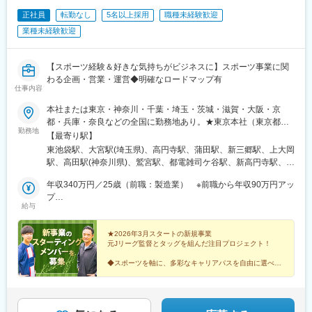
正社員
転勤なし
5名以上採用
職種未経験歓迎
業種未経験歓迎
【スポーツ経験＆好きな気持ちがビジネスに】スポーツ事業に関
わる企画・営業・運営◆明確なロードマップ有
仕事内容
本社または東京・神奈川・千葉・埼玉・茨城・滋賀・大阪・京
都・兵庫・奈良などの全国に勤務地あり。★東京本社（東京都豊
勤務地
島区）／転勤なし！U・Iターン歓迎★■東京都豊島区東池袋1-25-6
【最寄り駅】
PMO池袋8階◎池袋駅徒歩5分！複数路線利用可能でアクセス良
東池袋駅、大宮駅(埼玉県)、高円寺駅、蒲田駅、新三郷駅、上大岡
好！■東北支店〒983-0852宮城県仙台市宮城野区榴岡3-4-1 アゼ
駅、高田駅(神奈川県)、鷲宮駅、都電雑司ケ谷駅、新高円寺駅、蓮
リアヒルズ3階■関西支社〒530-0013大阪府大阪市北区茶屋町16-
沼駅、池袋駅
1H1O梅田茶屋町606■中部支店〒460-0008愛知県名古屋市中区栄
年収340万円／25歳（前職：製造業） ※前職から年収90万円アッ
3-8-21伊勢町平和ビル5階■九州支店〒810-0001福岡県福岡市中央
プ
給与
区天神1-1-1アクロス福岡11階★入社時から約半年間は、以下のい
年収380万円／22歳（前職：不動産） ※前職から年収80万円アッ
ずれかの直営店、全国の他店舗（希望地）になります◎テルル大
プ
宮店◎テルル高円寺店◎テルル蒲田店◎テルルMEGAドン・キホ
★2026年3月スタートの新規事業
元Jリーグ監督とタッグを組んだ注目プロジェクト！
ーテ 三郷店◎テルルイトーヨーカドー横浜別所店◎テルルそよら
横浜高田店◎テルルアリオ鷲宮店
◆スポーツを軸に、多彩なキャリアパスを自由に選べる
◆成果はしっかり還元！20代で年収1000万超の実績あ
り
◆新規事業のため、アイデアが形に＆ポストも狙える