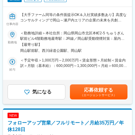
【大手ファーム同等の条件面提示OK＆入社実績多数あり】高度な
コンサルティングで岡山～瀬戸内エリアの企業の未来を共創
仕事内容
おかげさまで全国から注目＆引き合いを頂いています！
＜勤務地詳細＞本社住所：岡山県岡山市北区本町2-5 ちゅうぎん
■ミッション：
駅前ビル4階勤務地最寄駅：JR線／岡山駅受動喫煙対策：屋内全
プロジェクトマネージャーとして、地域が抱える多様な課題や地
勤務地
面禁煙変更の範囲：無
【最寄り駅】
域特有の状況に応じたソリューションの提供を通し、企業や自治
岡山駅前駅、西川緑道公園駅、岡山駅
体、地域における課題に取り組み、ちゅうぎんグループの総合力
を生かしたコンサル支援をリーディングいただきます！
＜予定年収＞1,000万円～2,000万円＜賃金形態＞月給制＜賃金内
訳＞月額（基本給）：600,000円～1,300,000円＜月給＞600,000
■遂行内容：
給与
円～1,300,000円＜昇給有無＞有＜残業手当＞無＜給与補足＞※予
戦略策定（ビジネスモデル、事業戦略、成長戦略、コスト構造改
定年収はあくまでも目安の金額であり、選考を通じて上下する可
革、他）
能性があります。■昇給：年1回■賞与：年2回賃金はあくまでも目
DX実行支援
安の金額であり、選考を通じて上下する可能性があります。月給
応募依頼する
SX実行支援
気になる
(月額)は固定手当を含めた表記です。
（エージェントサービス）
※支援後も顧客との長期的な関係性があります。
■直面課題：
一辺倒なDX/SXの一元的な活用は、住民間の格差に影響を与える
NEW
可能性があります。インフラ整備やIT人材の不足、デジタルリテ
フォローアップ営業／フルリモート／月給35万円／年
ラシーの低さに加え、特に地方の中小企業や自治体では、技術導
入への資金や知識が不足しており、効率化や地域経済の活性化が
休128日
進みにくい状況です。持続可能な開発目標(SDGs)を考慮したデジ