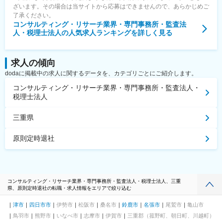
ざいます。その場合は当サイトから応募はできませんので、あらかじめご
了承ください。
コンサルティング・リサーチ業界・専門事務所・監査法
人・税理士法人
の人気求人ランキングを詳しく見る
求人の傾向
dodaに掲載中の求人に関するデータを、カテゴリごとにご紹介します。
コンサルティング・リサーチ業界・専門事務所・監査法人・
税理士法人
三重県
原則定時退社
コンサルティング・リサーチ業界・専門事務所・監査法人・税理士法人、三重
県、原則定時退社の転職・求人情報をエリアで絞り込む
津市
四日市市
伊勢市
松阪市
桑名市
鈴鹿市
名張市
尾鷲市
亀山市
鳥羽市
熊野市
いなべ市
志摩市
伊賀市
三重郡（菰野町、朝日町、川越町）