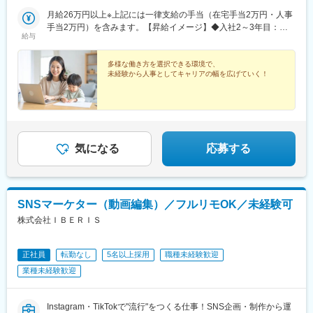
駅、石上駅、江端駅、加納駅(岐阜県)、各務ケ原駅、津島駅、ドー
月給26万円以上※上記には一律支給の手当（在宅手当2万円・人事
ム前駅、大小路駅、公園東口駅、三田本町駅、旧居留地・大丸前
手当2万円）を含みます。【昇給イメージ】◆入社2～3年目：月
駅、城下駅(岡山県)、宇品四丁目駅、段原一丁目駅、祇園駅(福岡
給与
給29万円（一律手当含む）+賞与年1回◆入社4年目以降：月給36
県)、西黒崎駅、長崎駅前駅、新宿駅、有楽町駅、四ツ橋駅、府中
万円（一律手当・役職手当含む）+賞与年2回※上記はあくまでイ
本町駅、上野広小路駅、越前花堂駅、茶所駅、ドーム前千代崎
メージです。能力・経験に応じて変動する可能性があります。＜
多様な働き方を選択できる環境で、
駅、花田口駅、県庁前駅(兵庫県)、郵便局前駅、宇品二丁目駅、比
未経験から人事としてキャリアの幅を広げていく！
試用期間中の待遇について＞・雇用形態：契約社員・給与：時給
治山橋駅、旦過駅、天神南駅、五島町駅
1150円～1250円・勤務時間：10:00～19:00または11:00～20:00
気になる
応募する
SNSマーケター（動画編集）／フルリモOK／未経験可
株式会社ＩＢＥＲＩＳ
正社員
転勤なし
5名以上採用
職種未経験歓迎
業種未経験歓迎
Instagram・TikTokで"流行"をつくる仕事！SNS企画・制作から運