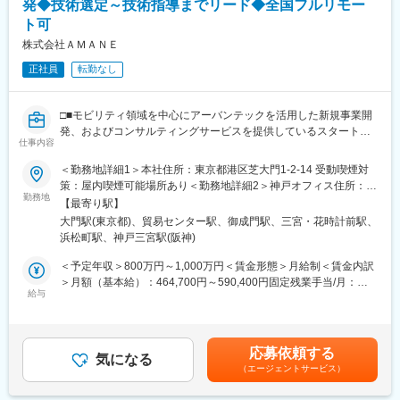
発◆技術選定～技術指導までリード◆全国フルリモー
京都)、池袋駅、目黒駅、錦糸町駅、六本木駅、渋谷駅、調布駅、
上野駅、小平駅、立川駅、日本橋駅(東京都)、吉祥寺駅、多摩セン
ト可
ター駅、青梅駅、国分寺駅、武蔵小金井駅、昭島駅、東京駅、国
株式会社ＡＭＡＮＥ
立駅、玉川上水駅、東久留米駅、船橋駅、松戸駅、市川駅、柏
駅、五井駅、千葉駅、流山おおたかの森駅、八千代台駅、習志野
正社員
転勤なし
駅、浦安駅(千葉県)、愛宕駅(千葉県)、木更津駅、成田駅、我孫子
駅、鎌ケ谷駅、印西牧の原駅、四街道駅、銚子駅、藤沢駅、横須
□■モビリティ領域を中心にアーバンテックを活用した新規事業開
賀駅、横浜駅、上溝駅、川崎駅、平塚駅、茅ケ崎駅、大和駅(神奈
発、およびコンサルティングサービスを提供しているスタートア
川県)、本厚木駅、小田原駅、鎌倉駅、秦野駅、座間駅、伊勢原
仕事内容
ップ■□
駅、逗子駅、三崎口駅、長野駅、松本駅、上田駅、佐久平駅、飯
田駅(長野県)、豊科駅、中野松川駅、飯山駅、須坂駅、広丘駅、甲
＜勤務地詳細1＞本社住所：東京都港区芝大門1-2-14 受動喫煙対
◎大型・新規事業に携わることができる
府駅、竜王駅、石和温泉駅、富士山駅、山梨市駅、都留市駅、韮
策：屋内喫煙可能場所あり＜勤務地詳細2＞神戸オフィス住所：兵
◎クライアントと共にサービスモデルを検討し、システム開発に
崎駅、大月駅、富山駅、越中中川駅、砺波駅、黒部駅、魚津駅、
勤務地
庫県神戸市中央区磯辺通3-1-2 受動喫煙対策：屋内喫煙可能場所あ
【最寄り駅】
取り組むテックリード
滑川駅、金沢駅、福井駅(福井県)、敦賀駅、浜松駅、静岡駅、富士
り変更の範囲：会社の定める事業所（リモートワーク含む）
大門駅(東京都)、貿易センター駅、御成門駅、三宮・花時計前駅、
駅、沼津駅、磐田駅、藤枝駅、岡崎駅、豊橋駅、名古屋駅、刈谷
浜松町駅、神戸三宮駅(阪神)
■業務概要：
市駅、名鉄一宮駅、三河安城駅、岐阜駅、各務ケ原駅、多治見
当社のさらなる成長を、事業開発の面から推進していただきま
駅、可児駅、四日市駅、津駅、名張駅、布施駅、豊中駅、吹田駅
＜予定年収＞800万円～1,000万円＜賃金形態＞月給制＜賃金内訳
す。
(東海道本線)、梅田駅(地下鉄)、茨木駅、京都駅、宇治駅(奈良
＞月額（基本給）：464,700円～590,400円固定残業手当/月：
アーバンテックを活用した幅広い新規事業の企画、開発、顧客候
線)、亀岡駅、奈良駅、天理駅、和歌山駅、姫路駅、西宮駅(ＪＲ
給与
202,000円～242,940円（固定残業時間42時間0分/月）超過した時
補への提案から、プロジェクト推進までをリードいただきます。
線)、尼崎駅(東海道本線)、明石駅、神戸駅(兵庫県)、宝塚駅、伊丹
間外労働の残業手当は追加支給＜月給＞666,700円～833,340円
駅(阪急線)、芦屋駅(東海道本線)、大津駅、草津駅(滋賀県)、彦根
（一律手当を含む）＜昇給有無＞有＜残業手当＞有＜給与補足＞※
■業務詳細：
駅、八日市駅、倉敷市駅、岡山駅、津山駅、広島駅、福山駅、呉
経験・スキル等を考慮した上で決定いたします。■昇給：年1回／
応募依頼する
モビリティ業界やインフラ企業など、主にエンタープライズ向け
駅、西条駅(広島県)、尾道駅、下関駅、山口駅(山口県)、宇部駅、
気になる
人事評価制度による■決算賞与：業績による■その他寸志などあり
（エージェントサービス）
プロジェクトにおいて、技術面からチームをリードしプロジェク
鳥取駅、米子駅、境港駅、松江駅、出雲市駅、高知駅、古津賀
賃金はあくまでも目安の金額であり、選考を通じて上下する可能
トを推進いただきます。
駅、ＪＲ松山駅前駅、今治駅、宇和島駅、高松駅(香川県)、丸亀
性があります。月給(月額)は固定手当を含めた表記です。