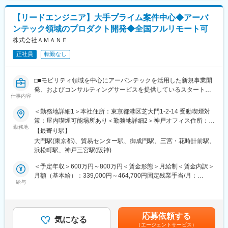
駅、徳島駅、阿南駅、鳴門駅、久留米駅、小倉駅(福岡県)、大牟田
◇プロジェクト全体の技術選定や設計方針の策定
駅、筑紫駅、天神駅、大分駅、別府駅(大分県)、中津駅(大分県)、
【リードエンジニア】大手プライム案件中心◆アーバ
◇クライアントニーズやプロジェクト要件に応じた最適なソリュ
宮崎駅、延岡駅、都城駅、鹿児島駅、熊本駅、佐賀駅、長崎駅(長
ンテック領域のプロダクト開発◆全国フルリモート可
ーションの提案
崎県)、佐世保駅、那覇空港駅(鉄道)、秋葉原駅、高田馬場駅、綾
◇開発プロセスの進捗管理、課題解決、品質管理
瀬駅、豊田駅、溝の口駅、なんば駅(地下鉄)、心斎橋駅、天王寺
株式会社ＡＭＡＮＥ
◇メンバーへの技術指導およびコードレビュー
駅、金山駅(愛知県)、伏見駅(愛知県)、博多駅、中洲川端駅、山科
正社員
転勤なし
駅、久喜駅、本八幡駅(総武線)、大宮駅(埼玉県)、さっぽろ駅、函
■ポジションの特徴：
館駅前駅、津軽五所川原駅、田茂山駅、あおば通駅、曽根田駅、
リードエンジニアとして、マネージャーやエンジニアとコミュニ
鷹巣駅、工機前駅、佐貫駅、宇都宮駅東口駅、今市駅、中央前橋
□■モビリティ領域を中心にアーバンテックを活用した新規事業開
ケーションをとりながら、5名程度のチームでプロダクト開発をリ
駅、西桐生駅、川口駅、北朝霞駅、新代田駅、蓮沼駅、西葛西
発、およびコンサルティングサービスを提供しているスタートア
ードいただくポジションです。
駅、牛田駅(東京都)、板橋区役所前駅、京王八王子駅、北品川駅、
仕事内容
ップ■□
赤羽岩淵駅、新宿駅(東京メトロ)、東池袋駅、不動前駅、住吉駅
＜勤務地詳細1＞本社住所：東京都港区芝大門1-2-14 受動喫煙対
■クライアント：
(東京都)、六本木一丁目駅、布田駅、稲荷町駅(東京都)、立川北
◎大型・新規事業に携わることができる
策：屋内喫煙可能場所あり＜勤務地詳細2＞神戸オフィス住所：兵
交通事業者や自動車業界関連の企業を中心に、自治体やインフラ
駅、三越前駅、二重橋前駅、桜街道駅、京成船橋駅、京成千葉
◎クライアント伴走支援に携わることができる
勤務地
庫県神戸市中央区磯辺通3-1-2 受動喫煙対策：屋内喫煙可能場所あ
企業等、幅広いクライアントとかかわります。
【最寄り駅】
駅、北習志野駅、野田市駅、京成成田駅、仲ノ町駅、逸見駅、新
り変更の範囲：会社の定める事業所（リモートワーク含む）
※基本的に大手のプライム案件です。
高島駅、京急川崎駅、北茅ケ崎駅、和田塚駅、入谷駅(神奈川県)、
大門駅(東京都)、貿易センター駅、御成門駅、三宮・花時計前駅、
■業務概要：
逗子・葉山駅、西松本駅、岩村田駅、南豊科駅、志貴野中学校前
浜松町駅、神戸三宮駅(阪神)
当社のさらなる成長を、事業開発の面から推進していただきま
■プロジェクト例：
駅、新魚津駅、北鉄金沢駅、福井駅、新浜松駅、新静岡駅、新豊
す。
＜予定年収＞600万円～800万円＜賃金形態＞月給制＜賃金内訳＞
・モビリティハブの運営・回遊性向上など、モビリティにかかわ
橋駅、近鉄名古屋駅、尾張一宮駅、名鉄岐阜駅、名電各務原駅、
アーバンテックを活用した幅広い新規事業の企画、開発、顧客候
月額（基本給）：339,000円～464,700円固定残業手当/月：
る自社サービス開発
新可児駅、ＪＲ河内永和駅、大阪梅田駅(阪急線)、九条駅(京都
補への提案から、プロジェクト推進までをリードいただきます。
給与
161,000円～202,000円（固定残業時間42時間0分/月）超過した時
・EVの車両データ管理システムの企画～提供（e-mobilog）
府)、田中口駅、山陽姫路駅、西宮駅、山陽明石駅、ハーバーラン
間外労働の残業手当は追加支給＜月給＞500,000円～666,700円
・ロボットタクシーの社会導入支援
ド駅、宝塚南口駅、新伊丹駅、芦屋川駅、上栄町駅、新八日市
■業務詳細：
（一律手当を含む）＜昇給有無＞有＜残業手当＞有＜給与補足＞※
・位置情報を使用した次世代水素プラントの配送効率化システム
駅、倉敷駅、岡山駅前駅、電鉄出雲市駅、高知駅前駅、宮田町
交通事業者や自動車業界関連のクライアントに対し、システム構
経験・スキル等を考慮した上で決定いたします。■昇給：年1回／
開発
駅、高松築港駅、眉山ロープウェイ山麓駅、西鉄福岡駅、鹿児島
応募依頼する
築の要件定義・プロジェクト進行管理を含めたシステム導入支援
気になる
人事評価制度による■決算賞与：業績による■その他寸志などあり
・交通事業者向け自社の電子チケットアプリ開発
駅前駅、熊本駅前駅、長崎駅前駅、佐世保中央駅、神泉駅、岩本
（エージェントサービス）
をお任せいたします。