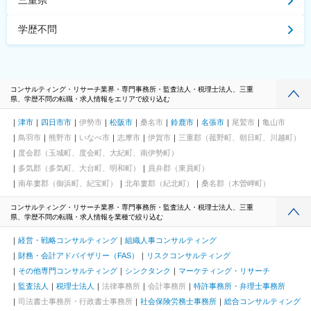
学歴不問
コンサルティング・リサーチ業界・専門事務所・監査法人・税理士法人、三重
県、学歴不問の転職・求人情報をエリアで絞り込む
津市
四日市市
伊勢市
松阪市
桑名市
鈴鹿市
名張市
尾鷲市
亀山市
鳥羽市
熊野市
いなべ市
志摩市
伊賀市
三重郡（菰野町、朝日町、川越町）
度会郡（玉城町、度会町、大紀町、南伊勢町）
多気郡（多気町、大台町、明和町）
員弁郡（東員町）
南牟婁郡（御浜町、紀宝町）
北牟婁郡（紀北町）
桑名郡（木曽岬町）
コンサルティング・リサーチ業界・専門事務所・監査法人・税理士法人、三重
県、学歴不問の転職・求人情報を業種で絞り込む
経営・戦略コンサルティング
組織人事コンサルティング
財務・会計アドバイザリー（FAS）
リスクコンサルティング
その他専門コンサルティング
シンクタンク
マーケティング・リサーチ
監査法人
税理士法人
法律事務所
会計事務所
特許事務所・弁理士事務所
司法書士事務所・行政書士事務所
社会保険労務士事務所
総合コンサルティング