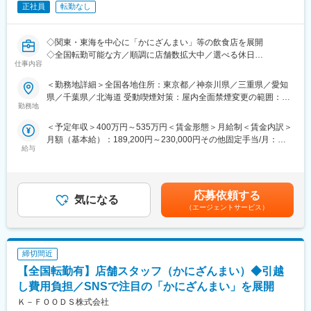
正社員
転勤なし
■モビリティ×プロジェクトマネジメントの魅力：
ハードウェア中心だった自動車の設計がソフトウエアを中心とす
るシステムに変わりつつあり、自動車業界は「100年に一度の大
◇関東・東海を中心に「かにざんまい」等の飲食店を展開
変革期」を迎えています。MSOLでは「変革の最前線で業界を変
◇全国転勤可能な方／順調に店舗数拡大中／選べる休日
仕事内容
えるプロジェクト」に関わりながらマネジメント能力も高めるこ
とができます。
「かにざんまい」の店長として意欲やスキルに応じて、少しづつ
＜勤務地詳細＞全国各地住所：東京都／神奈川県／三重県／愛知
・革新的な技術に触れられる
店長業務を担当していただきます。ゆくゆくは店長として店舗運
県／千葉県／北海道 受動喫煙対策：屋内全面禁煙変更の範囲：会
⇒ソフトウエア開発やAI技術などの知識を深められます。また、
営や管理業務など、店舗の業務全般をお任せしていきます。あな
勤務地
社の定める事業所
取得した知識は自動車業界の枠を超え、IT業界全般で活かすこと
たのこれまでの経験を活かし、中心的存在となってスタッフと共
＜予定年収＞400万円～535万円＜賃金形態＞月給制＜賃金内訳＞
も期待ができます。
にお店を盛り上げてください。
月額（基本給）：189,200円～230,000円その他固定手当/月：
・最先端技術と組織を繋ぐ中核になれる
給与
50,000円～74,100円固定残業手当/月：42,100円～52,900円（固
⇒PMOコンサルとしてプロジェクトに関わる事で、現場が抱える
■具体的な業務内容：
定残業時間20時間0分/月）超過した時間外労働の残業手当は追加
技術的課題と経営層のビジョンのギャップを埋める役割を果たす
・ホール：お客様のご案内、配膳や片付け、お会計など
支給＜月給＞281,300円～357,000円（一律手当を含む）＜昇給有
重要なポジションを担えます。「ソフトウエア×ハードウェア」の
・キッチン：食材の管理、調理全般、メニュー開発など
無＞有＜残業手当＞有＜給与補足＞※店長になると、毎月賞与制度
複雑な構造を解き、効率的なプロジェクト運営をサポートできま
・店長業務：店舗業務全般、シフトの作成や売り上げの管理など
応募依頼する
気になる
あり■昇給：毎月（社長と上長の月例会議で決定）■モデル年
す。これらを通じて自動車業界だけでなく他業界でも通用する普
（エージェントサービス）
収：・30歳／入社2年目：450万円（店長）・39歳／入社4年目：
遍的なマネジメントスキルの獲得が期待できます。
■働き方：
600万円（部長）賃金はあくまでも目安の金額であり、選考を通
・自動車業界の「ルールメーカー」になれる
＜ライフスタイルに合わせて月のお休み回数を選択する事が可能
じて上下する可能性があります。月給(月額)は固定手当を含めた表
⇒プロジェクト管理やプロセスの策定をけん引する事で、関わる
＞
記です。
仕事が今後の自動車業界のマネジメントの基準になる可能性があ
締切間近
プライベートを大切にしたい方は、1ヶ月に12日休みも可能で
ります。
す。基本的に3連勤以上となる事はない働き方です。
【全国転勤有】店舗スタッフ（かにざんまい）◆引越
稼ぎたい方は、月6日休みも可能。1ヶ月目から月給37万円を稼げ
し費用負担／SNSで注目の「かにざんまい」を展開
変更の範囲：当社及び出向（転籍）先における各種業務全般
ます。さらに、店舗の業績によって毎月最大10万円のインセンテ
Ｋ－ＦＯＯＤＳ株式会社
ィブもあります。早期に収入アップが叶います。