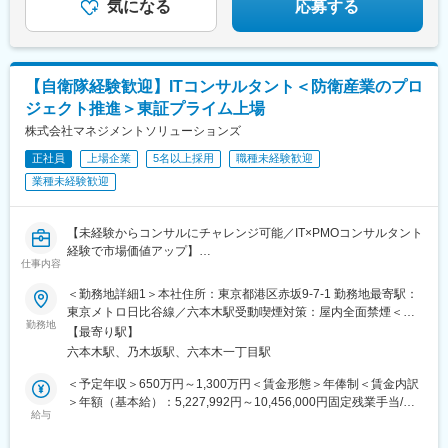
気になる
応募する
駅、御成門駅、芝公園駅、日の出駅(東京都)、亀戸駅、清澄白河
駅、東京駅、中野新橋駅、岩本町駅、半蔵門駅、小伝馬町駅、新
富町駅(東京都)、新宿御苑前駅、築地市場駅、溜池山王駅、三越前
駅、西新宿駅、神保町駅、宝町駅(東京都)、川崎駅、東神奈川駅、
【自衛隊経験歓迎】ITコンサルタント＜防衛産業のプロ
神戸駅(兵庫県)、北新地駅、なにわ橋駅、阿波座駅、大阪駅、西中
ジェクト推進＞東証プライム上場
島南方駅、大阪難波駅、天王寺駅、大阪ビジネスパーク駅、大江
橋駅、西大橋駅、四ツ橋駅、なかもず駅、丸太町駅(京都市営)、近
株式会社マネジメントソリューションズ
鉄名古屋駅、栄町駅(愛知県)、丸の内駅(愛知県)、あすなろう四日
正社員
上場企業
5名以上採用
職種未経験歓迎
市駅、茅場町駅、内幸町駅、虎ノ門駅、田町駅(東京都)、竹橋駅、
中野富士見町駅、東日本橋駅、馬喰横山駅、四ツ谷駅、月島駅、
業種未経験歓迎
東新宿駅、東銀座駅、赤坂見附駅、新宿西口駅、小川町駅(東京
都)、銀座一丁目駅、成田空港駅(鉄道)、京急東神奈川駅、高速神
【未経験からコンサルにチャレンジ可能／IT×PMOコンサルタント
戸駅、西梅田駅、梅田駅(地下鉄)、なんば駅(南海線)、天王寺駅前
経験で市場価値アップ】
駅、大阪城北詰駅、長堀橋駅、百舌鳥八幡駅、大須観音駅
仕事内容
◆IT未経験／マネジメント経験歓迎、防衛系案件チーム運営をお
任せします
＜勤務地詳細1＞本社住所：東京都港区赤坂9-7-1 勤務地最寄駅：
◆顧客のプロジェクトを支援／PMOとして上流から実行まで支援
東京メトロ日比谷線／六本木駅受動喫煙対策：屋内全面禁煙＜勤
◆コンサルとして高い市場価値が身につく／研修制度充実環境
勤務地
務地詳細2＞クライアント先常駐住所：東京23区内を中心に首都
【最寄り駅】
◆IT×PM推進×コンサルとしての思考力を元にキャリアアップが叶
圏近郊、関西、中部他 受動喫煙対策：屋内全面禁煙変更の範囲：
六本木駅、乃木坂駅、六本木一丁目駅
います
会社の定める事業所（リモートワーク含む）
◆えるぼしや健康経営優良法人2024取得、残業20時間程度リモー
＜予定年収＞650万円～1,300万円＜賃金形態＞年俸制＜賃金内訳
ト有り
＞年額（基本給）：5,227,992円～10,456,000円固定残業手当/
給与
月：106,000円～212,000円（固定残業時間30時間0分/月）超過し
【ミッション】
た時間外労働の残業手当は追加支給＜月額＞541,666円～