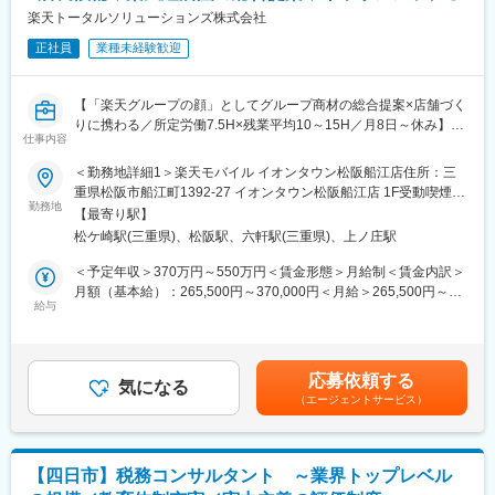
・店舗会議・研修への参加
楽天トータルソリューションズ株式会社
■組織構成：
・キャンペーン企画など、集客に向けた取り組み
1店舗あたり店長1名、スタッフ5～15名で運営。チームワークを
正社員
業種未経験歓迎
重視し、相談しやすく協力し合える職場環境です。
■教育体制：
入社後1ヶ月は店舗での実践研修を実施。
■当社について：
【「楽天グループの顔」としてグループ商材の総合提案×店舗づく
サービス知識・業務の流れなど基礎から学べ、楽天グループ共通
当社は2023年2月に設立された楽天グループ100％出資の新会社
りに携わる／所定労働7.5H×残業平均10～15H／月8日～休み】
のeラーニングでビジネススキルの習得も可能。未経験でも安心し
仕事内容
で、事業運営に必要な企画、立ち上げ、コンサルティング、オペ
楽天モバイルショップへ来店されるお客様に、スマートフォン・
てスタートできる環境です。
レーション管理、システム・インフラ整備までを一括して提供し
料金プラン・楽天カード・楽天市場・楽天ポイントなど、楽天経
＜勤務地詳細1＞楽天モバイル イオンタウン松阪船江店住所：三
ています。
済圏のサービスを総合的にご提案します。
重県松阪市船江町1392-27 イオンタウン松阪船江店 1F受動喫煙対
■このポジションの魅力：
単なる携帯販売ではなく、楽天グループ唯一の対面チャネルとし
勤務地
策：屋内全面禁煙＜勤務地詳細2＞楽天モバイル アピタ松阪三雲
◇未経験でも成長しやすいシンプルなオペレーション
【最寄り駅】
変更の範囲：会社の定める業務
て、お客様の生活を豊かにするトータルサポートを行うポジショ
店住所：三重県松阪市市場庄町1266-1 アピタ松阪三雲店 1F受動
料金体系が他キャリアよりシンプル覚えやすく、提案力を磨きや
松ケ崎駅(三重県)、松阪駅、六軒駅(三重県)、上ノ庄駅
ンです。
喫煙対策：屋内全面禁煙変更の範囲：会社の定める事業所
すい環境です。そのため、未経験からでも短期間で成長しやす
＜予定年収＞370万円～550万円＜賃金形態＞月給制＜賃金内訳＞
く、早期に独り立ちが可能です。
■具体的には：
月額（基本給）：265,500円～370,000円＜月給＞265,500円～
◇事業づくりに携われるやりがい
◇お客様対応
給与
370,000円＜昇給有無＞有＜残業手当＞有＜給与補足＞※別途イン
後発キャリアだからこそ柔軟で風通しがよく、改善提案や企画が
・新規契約・機種変更の受付および提案
センティブ支給あり※賞与年2回賃金はあくまでも目安の金額であ
店舗運営に活かされやすい文化があります。
・料金プラン、楽天ポイント活用、楽天カード、各種サービス案
り、選考を通じて上下する可能性があります。月給(月額)は固定手
◇マイカー通勤：社内規定がございますので、ご希望の方はご相
内
当を含めた表記です。
談ください！
応募依頼する
・スマホ初期設定・データ移行サポート
気になる
（エージェントサービス）
・問い合わせ対応
■キャリアパス：
スタッフ（R CREW）としてご活躍いただいたのち、約1年で店長
◇店舗運営
昇格を目指していただきます。その後はスーパーバイザー
・シフト管理、教育、評価
（RSV）やマネージャーなど、より広い領域で活躍いただけるキ
【四日市】税務コンサルタント ～業界トップレベル
・店舗での電話応対
ャリアがあります。