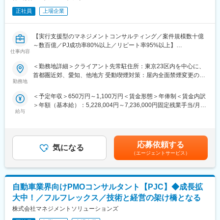
■モビリティ×PMの魅力
◇革新的な技術に触れられる
正社員
上場企業
変更の範囲：当社及び出向（転籍）先における各種業務全般
ソフトウエア開発やAI技術などの知識を深められます。また、取
得した知識は自動車業界の枠を超え、IT業界全般で活かすことも
【実行支援型のマネジメントコンサルティング／案件規模数十億
期待ができます。
～数百億／PJ成功率80%以上／リピート率95%以上】
◇最先端技術と組織を繋ぐ中核になれる
仕事内容
■仕事内容：
PMOコンサルとしてPJに関わる事で、現場が抱える技術的課題と
モビリティ業界に於いて、InCar領域（車載機、各種センサー等）
経営層のビジョンのギャップを埋める役割を果たす重要なポジシ
＜勤務地詳細＞クライアント先常駐住所：東京23区内を中心に、
のソフトウェア開発プロジェクトに参画して頂きます。
ョンを担えます。「ソフトウェア×ハードウェア」の複雑な構造を
首都圏近郊、愛知、他地方 受動喫煙対策：屋内全面禁煙変更の範
モビリティ業界の開発プロジェクトに於けるエンジニアリング知
解き、効率的なPJ運営をサポートできます。これらを通じて自動
勤務地
囲：会社の定める事業所（リモートワーク含む）
識を持ち合わせたプロジェクトアナリスト（PMA）としてPMやリ
車業界だけでなく他業界でも通用する普遍的なマネジメントスキ
＜予定年収＞650万円～1,100万円＜賃金形態＞年俸制＜賃金内訳
ーダー層の業務を支援し、チーム／グループ／組織間の問題を調
ルの獲得が期待できます。
＞年額（基本給）：5,228,004円～7,236,000円固定残業手当/月：
整／解決しながら、PJ推進の一翼を担う役割を担当。
◇自動車業界の「ルールメーカー」になれる
給与
106,000円～147,000円（固定残業時間30時間0分/月）超過した時
PJ管理やプロセスの策定をけん引する事で、関わる仕事が今後の
間外労働の残業手当は追加支給＜月額＞541,667円～750,000円
■業務内容詳細：
自動車業界のマネジメントの基準になる可能性があります。
（12分割）（一律手当を含む）＜昇給有無＞有＜残業手当＞有＜
※下記内容はプロジェクト（以下PJと略称）次第で、対応するか
給与補足＞※給与は経験・能力等を考慮の上、決定します。■昇
否か変動の可能性有
■キャリアパス
応募依頼する
気になる
給：基本的に年1回（ご入社月により変動）賃金はあくまでも目安
・PJ課題の可視化／分析／改善提案／実行／定着化
PMOとしてのキャリアは以下１～４のステップがございます。
（エージェントサービス）
の金額であり、選考を通じて上下する可能性があります。月給(月
・RFP／WBSはじめ、提案資料等ドキュメント作成
１．プロジェクトアドミニストレーター
額)は固定手当を含めた表記です。
・クライアントフェーシング及び、意思決定支援
２．プロジェクトコントローラー
・PJ内外での課題やプロセスの可視化／分析／改善提案／実行／
３．プロジェクトマネジメントアナリスト
自動車業界向けPMOコンサルタント【PJC】◆成長拡
定着化及び、PJ推進に関する
４．プロジェクトマネジメントコンサルタント
ルール／ポリシー／ガイドライン策定
※プロジェクトマネジメントの次のステップとしては、デリバリー
大中！／フルフレックス／技術と経営の架け橋となる
・PJメンバーへの指揮／統率及び、育成／フォロー
マネージャーとして担当のお客様を持ち、チームメンバー管理を
株式会社マネジメントソリューションズ
行っていただきます。又社内公募制度等も利用し、PMO以外の職