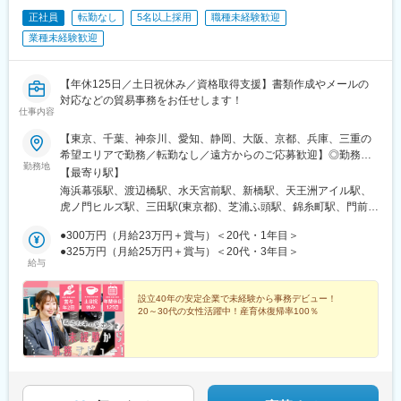
高級食材の代表格である蟹を限界まで低価格で、多くのお客様に
正社員
転勤なし
5名以上採用
職種未経験歓迎
提供したいという思いから実現したSNSでも話題沸騰のお店で
業種未経験歓迎
す。現在愛知県に8店舗、三重県に1店舗、東京に3店舗、神奈川
に1店舗展開中です。
【年休125日／土日祝休み／資格取得支援】書類作成やメールの
■当社の特徴
対応などの貿易事務をお任せします！
当社はSNSで話題の「かにざんまい」などにより、店舗出店の拡
仕事内容
大をしております。
【東京、千葉、神奈川、愛知、静岡、大阪、京都、兵庫、三重の
急成長の秘訣は業態開発の力もありますが、メンバーが働きやす
希望エリアで勤務／転勤なし／遠方からのご応募歓迎】◎勤務地
い環境として、がっつり働きたい方向けやプライベートを充実さ
勤務地
は希望を考慮して決定します。◎転居を伴う転勤ナシ。転居を伴
【最寄り駅】
せたい方向けなど複数の働き方を用意し、モチベーション高く働
わない範囲で、勤務地の異動が発生する可能性があります。◎借
いている環境だと考えています。
海浜幕張駅、渡辺橋駅、水天宮前駅、新橋駅、天王洲アイル駅、
上社宅制度あり（社内規定あり）＜勤務地＞【東京・千葉】東京
虎ノ門ヒルズ駅、三田駅(東京都)、芝浦ふ頭駅、錦糸町駅、門前仲
（23区内）、千葉（成田国際空港、およびその周辺の勤務先）
変更の範囲：会社の定める業務
町駅、大手町駅(東京都)、新中野駅、浜町駅、馬喰町駅、麹町駅、
【神奈川】川崎市、横浜市（市内の勤務先）【愛知】名古屋（市
●300万円（月給23万円＋賞与）＜20代・1年目＞
新日本橋駅、三鷹駅、築地駅、新宿三丁目駅、赤坂駅(東京都)、汐
内、中部国際空港周辺の勤務先）【静岡】浜松（市内の勤務先）
●325万円（月給25万円＋賞与）＜20代・3年目＞
留駅、新木場駅、日本橋駅(東京都)、都庁前駅、新御茶ノ水駅、京
給与
【大阪】大阪（市内、関西国際空港周辺の勤務先）【京都】京都
橋駅(東京都)、勝どき駅、空港第２ビル駅(鉄道)、芝山千代田駅、
（市内の勤務先）【兵庫】神戸（市内の勤務先）【三重】津、四
東成田駅、原木中山駅、八丁畷駅、東白楽駅、ハーバーランド
日市市（市内の勤務先）ーーーーーーーー＜当社拠点＞【本社】
設立40年の安定企業で未経験から事務デビュー！
駅、北浜駅(大阪府)、堺筋本町駅、大阪港駅、関西空港駅(鉄道)、
20～30代の女性活躍中！産育休復帰率100％
千葉県千葉市美浜区中瀬1-3 幕張テクノガーデンB棟14F海浜幕
淀屋橋駅、本町駅、大阪梅田駅(阪神線)、南方駅(大阪府)、なんば
張駅より徒歩5分【大阪営業所】大阪府大阪市中之島2-3-18 中之
駅(地下鉄)、大阪阿部野橋駅、新大阪駅、京橋駅(大阪府)、心斎橋
島フェスティバルタワー16F渡辺橋駅より徒歩3分★中之島のラン
駅、中百舌鳥駅、東梅田駅、鶴橋駅、肥後橋駅、りんくうタウン
ドマークとなっている、高さ200mの高層ビルです♪＜受動喫煙対
駅、中之島駅、烏丸御池駅、中部国際空港駅(鉄道)、国際センター
策＞屋内禁煙
駅、矢場町駅、名古屋駅、金山駅(愛知県)、名鉄名古屋駅、栄駅
(愛知県)、伏見駅(愛知県)、近鉄四日市駅、さぎの宮駅、人形町