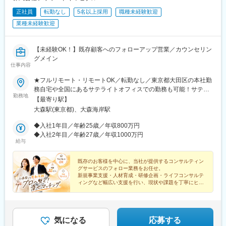
正社員
転勤なし
5名以上採用
職種未経験歓迎
業種未経験歓迎
【未経験OK！】既存顧客へのフォローアップ営業／カウンセリン
グメイン
仕事内容
★フルリモート・リモートOK／転勤なし／東京都大田区の本社勤
務自宅や全国にあるサテライトオフィスでの勤務も可能！サテラ
勤務地
イトオフィスは駅から徒歩5分ほどの立地で好アクセス！好きな場
【最寄り駅】
所を選んで、自由にテレワークもできます。居住はどこでもOK！
大森駅(東京都)、大森海岸駅
基本リモートでの対応です！※敷地内全面禁煙
◆入社1年目／年齢25歳／年収800万円
◆入社2年目／年齢27歳／年収1000万円
給与
既存のお客様を中心に、当社が提供するコンサルティン
グサービスのフォロー業務をお任せ。
新規事業支援・人材育成・研修企画・ライフコンサルテ
ィングなど幅広い支援を行い、現状や課題を丁寧にヒア
リングし、社内のコンサルタントへつなぐ役割です。
気になる
応募する