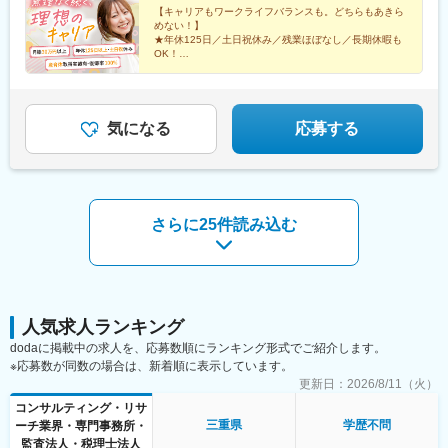
ートワークが可能週3日リモートワークの先輩も。遠方の方はフル
【キャリアもワークライフバランスも。どちらもあきら
めない！】
リモート勤務もOK！ライフステージの変化に合わせて、柔軟な働
★年休125日／土日祝休み／残業ほぼなし／長期休暇も
き方ができます。
OK！
☆平均年齢27歳／同期と一緒に成長／先輩の前職は飲
食・受付など
★ネイル・髪型・服装自由／産育休取得実績多数！復帰
率100％
気になる
応募する
さらに25件読み込む
人気求人ランキング
dodaに掲載中の求人を、応募数順にランキング形式でご紹介します。
※応募数が同数の場合は、新着順に表示しています。
更新日：
2026/8/11（火）
コンサルティング・リサ
三重県
学歴不問
ーチ業界・専門事務所・
監査法人・税理士法人