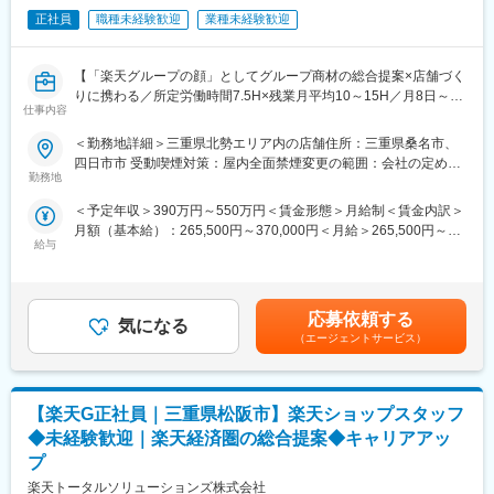
す。
・KPI管理・数値振り返り
正社員
職種未経験歓迎
業種未経験歓迎
・店舗会議・研修への参加
■組織構成：
・キャンペーン企画など、集客に向けた取り組み
1店舗あたり店長1名、スタッフ5～15名で運営。チームワークを
【「楽天グループの顔」としてグループ商材の総合提案×店舗づく
重視し相談し合える職場です。
りに携わる／所定労働時間7.5H×残業月平均10～15H／月8日～休
■教育体制：
仕事内容
み】
入社後1ヶ月は店舗での実践研修を実施。
■当社について：
楽天モバイルショップに来店されるお客様へ、スマートフォン・
サービス知識・業務の流れなど基礎から学べ、楽天グループ共通
＜勤務地詳細＞三重県北勢エリア内の店舗住所：三重県桑名市、
2023年2月に設立された楽天グループ100％出資の新会社で、企
料金プラン・楽天カード・楽天市場・楽天ポイントなど、楽天経
のeラーニングでビジネススキルの習得も可能。未経験でも安心し
四日市市 受動喫煙対策：屋内全面禁煙変更の範囲：会社の定める
画、立ち上げ、コンサルティング、オペレーション管理、システ
済圏の幅広いサービスを総合的にご提案します。
てスタートできる環境です。
勤務地
事業所
ム・インフラ整備までを一括提供しています。
単なる携帯販売ではなく、楽天グループ唯一の対面チャネルとし
＜予定年収＞390万円～550万円＜賃金形態＞月給制＜賃金内訳＞
て、お客様の生活をより豊かにするトータルサポートを行うポジ
■このポジションの魅力：
月額（基本給）：265,500円～370,000円＜月給＞265,500円～
変更の範囲：会社の定める業務
ションです。
◇未経験でも成長しやすいシンプルなオペレーション
給与
370,000円＜昇給有無＞有＜残業手当＞有＜給与補足＞※賞与年2
料金体系が他キャリアよりシンプル覚えやすく、提案力を磨きや
回※別途インセンティブ支給あり賃金はあくまでも目安の金額であ
■具体的には：
すい環境です。そのため、未経験からでも短期間で成長しやす
り、選考を通じて上下する可能性があります。月給(月額)は固定手
◇お客様対応
く、早期に独り立ちが可能です。
当を含めた表記です。
・新規契約・機種変更の受付および提案
◇事業づくりに携われるやりがい
応募依頼する
気になる
・料金プラン、楽天ポイント活用、楽天カード、各種サービスの
後発キャリアだからこそ柔軟で風通しがよく、改善提案や企画が
（エージェントサービス）
案内
店舗運営に活かされやすい文化があります。
・スマホの初期設定・データ移行サポート
・問い合わせ対応
■キャリアパス：
【楽天G正社員｜三重県松阪市】楽天ショップスタッフ
スタッフ（R CREW）としてご活躍いただいたのち、約1年で店長
◇店舗運営
昇格を目指していただきます。その後はスーパーバイザー
◆未経験歓迎｜楽天経済圏の総合提案◆キャリアアッ
・店舗での電話応対
（RSV）やマネージャーなど、より広い領域で活躍いただけるキ
プ
・在庫管理、売り場づくり、POP作成
ャリアがあります。
楽天トータルソリューションズ株式会社
・KPI管理・数値振り返り