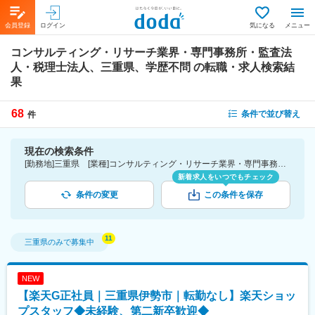
会員登録
ログイン
気になる
メニュー
コンサルティング・リサーチ業界・専門事務所・監査法
人・税理士法人、三重県、学歴不問
の転職・求人検索結
果
68
条件で並び替え
件
現在の検索条件
[勤務地]三重県 [業種]コンサルティング・リサーチ業界・専門事務所・監査法人・税理士法人 [こだわり条件ピックアップ]学歴不問 [詳細条件](募集・採用情報)学歴不問
新着求人をいつでもチェック
条件の変更
この条件を保存
三重県
のみで募集中
NEW
【楽天G正社員｜三重県伊勢市｜転勤なし】楽天ショッ
プスタッフ◆未経験、第二新卒歓迎◆