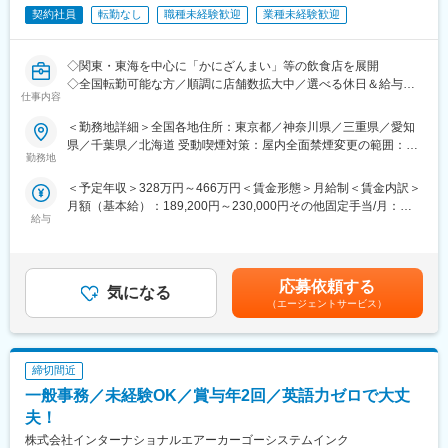
契約社員
転勤なし
職種未経験歓迎
業種未経験歓迎
■「かにざんまい」について：
高級食材の代表格である蟹を限界まで低価格で、多くのお客様に
提供したいという思いから実現したSNSでも話題沸騰のお店で
◇関東・東海を中心に「かにざんまい」等の飲食店を展開
す。現在愛知県に8店舗、三重県に1店舗、東京に3店舗、神奈川
◇全国転勤可能な方／順調に店舗数拡大中／選べる休日＆給与
仕事内容
に1店舗展開中です。
かに料理専門店「かにざんまい」の店舗スタッフを募集します。
＜勤務地詳細＞全国各地住所：東京都／神奈川県／三重県／愛知
■当社の特徴：
ホール・キッチン・店舗運営全般に携わっていただきます。意欲
県／千葉県／北海道 受動喫煙対策：屋内全面禁煙変更の範囲：会
当社はSNSで話題の「かにざんまい」などにより、店舗出店の拡
やスキルに応じて、少しづつ店長業務を担当していただきます。
勤務地
社の定める事業所
大をしております。
ゆくゆくは店長として店舗運営や管理業務など、店舗の業務全般
＜予定年収＞328万円～466万円＜賃金形態＞月給制＜賃金内訳＞
急成長の秘訣は業態開発の力もありますが、メンバーが働きやす
をお任せするキャリアもご用意しております。
月額（基本給）：189,200円～230,000円その他固定手当/月：
い環境として、がっつり働きたい方向けやプライベートを充実さ
給与
7,200円～24,100円固定残業手当/月：34,800円～45,600円（固定
せたい方向けなど複数の働き方を用意し、モチベーション高く働
■業務内容
残業時間20時間0分/月）超過した時間外労働の残業手当は追加支
いている環境だと考えています。
・ホール：お客様のご案内、配膳や片付け、お会計など
給＜月給＞231,200円～299,700円（一律手当を含む）＜昇給有無
・キッチン：食材の管理、調理全般、メニュー開発など
＞有＜残業手当＞有賃金はあくまでも目安の金額であり、選考を
変更の範囲：会社の定める業務
あなたのこれまでの経験を活かし、中心的存在となってスタッフ
応募依頼する
気になる
通じて上下する可能性があります。月給(月額)は固定手当を含めた
と共にお店を盛り上げてください！
（エージェントサービス）
表記です。
■働き方
＜ライフスタイルに合わせて月のお休み回数を選択する事が可能
締切間近
＞
プライベートを大切にしたい方は、1ヶ月に12日休みも可能で
一般事務／未経験OK／賞与年2回／英語力ゼロで大丈
す。基本的に3連勤以上となる事はない働き方です。
夫！
株式会社インターナショナルエアーカーゴーシステムインク
■「かにざんまい」について