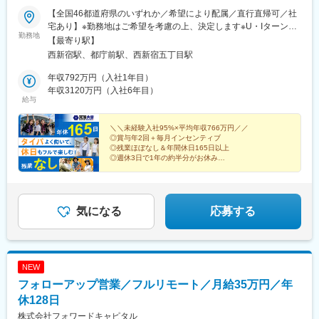
【全国46都道府県のいずれか／希望により配属／直行直帰可／社
宅あり】※勤務地はご希望を考慮の上、決定します※U・Iターン歓
勤務地
迎（社宅あり） ※マイカー通勤OK（地域により規定あり。詳細
【最寄り駅】
はお問合せください）◆北海道・東北北海道・青森・岩手・秋
西新宿駅、都庁前駅、西新宿五丁目駅
田・宮城・山形・福島◆関東東京・神奈川・千葉・埼玉・茨城・
栃木・群馬◆中部山梨・新潟・富山・石川・福井・長野・岐阜・
年収792万円（入社1年目）
静岡・愛知・三重◆近畿滋賀・京都・大阪・兵庫・和歌山・奈良
年収3120万円（入社6年目）
給与
◆中国・四国鳥取・島根・岡山・広島・山口・香川・愛媛・高
知・徳島◆九州福岡・佐賀・長崎・熊本・大分・宮崎・鹿児島※適
性に応じて直営店舗で経験を積んでいただく場合もあり《出張も
＼＼未経験入社95%×平均年収766万円／／
◎賞与年2回＋毎月インセンティブ
旅行気分で♪》出張先では、チームで現地のグルメを味わったり、
◎残業ほぼなし＆年間休日165日以上
観光地を巡ったり。旅気分でリフレッシュしながら働いていま
◎週休3日で1年の約半分がお休み
す！
◎直行直帰OK！で通勤ストレスなし
気になる
応募する
NEW
フォローアップ営業／フルリモート／月給35万円／年
休128日
株式会社フォワードキャピタル