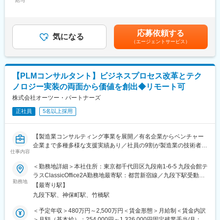
給与
集
月額＞400,000円～2,080,000円（12分割）＜昇給有無＞有＜残業
・業務やITオペレーション、日々の作業チケットに関するデータ
・年2回の評価結果を踏まえ、期末の取締役会により昇格等の評価
手当＞有＜給与補足＞補足事項なし賃金はあくまでも目安の金額
を収集し、分析し、ダッシュボードで可視化することにより継続
が決定
であり、選考を通じて上下する可能性があります。月給(月額)は固
的な変革をもたらすための仕組みを提案し、構築していただきま
定手当を含めた表記です。
応募依頼する
す。
気になる
■働き方：
（エージェントサービス）
・これらの業務に携わることで、ビジネスの変化に合わせながら
残業時間は平均20時間程度。開発工程等は対応しておらず、コン
ITシステムを継続して活用していく「Living Systems(進化し続け
サルティングファームや大手SIerと比べ、リモートワーク含め働
るシステム)」の実現を推進していただきます。
きやすい環境を実現。
■キャリアパス：PL、PMなどのマネジメントや、技術に特化した
・厚生労働大臣より女性活躍を推進する優良企業として「えるぼ
【PLMコンサルタント】ビジネスプロセス改革とテク
エンジニア、また他チームへの異動が可能です。コンサルティン
し」認定
ノロジー実装の両面から価値を創出◆リモート可
グ部門や、5～10年程度の長期的な業務委託を請けているクライ
・「健康経営優良法人2024（大規模法人部門）」認定
アントへ業務改善・運用を行うアウトソーシング部門（残業時間
株式会社オーツー・パートナーズ
平均15時間）へ異動することも可能です。
変更の範囲：会社の定める業務
正社員
5名以上採用
■アクセンチュア独自の働き方改革：
社長直轄で2015年から開始した組織風土改革“Project PRIDE”によ
り、有給取得率は84%、女性比率も30.4%へ増加。離職率半減
【製造業コンサルティング事業を展開／有名企業からベンチャー
し、残業時間減少等改善が進んでいます。制度面では「18時以降
企業まで多種多様な支援実績あり／社員の9割が製造業の技術者出
の会議原則禁止」「残業ルール厳格化」「短日短時間勤務制度の
仕事内容
身／継続支援依頼9割以上】
導入」「在宅勤務制度の全社展開」などを実施。社員の多様な働
＜勤務地詳細＞本社住所：東京都千代田区九段南1-6-5 九段会館テ
き方、専門性を尊重する、仕事とプライベートともに充実させ
■募集背景：
ラスClassicOffice2A勤務地最寄駅：都営新宿線／九段下駅受動喫
る、生産性向上等の社員意識向上に繋がっています。
当社では、PLM（Product Lifecycle Management）の導入を単な
勤務地
煙対策：屋内全面禁煙変更の範囲：会社の定める事業所（リモー
【最寄り駅】
るシステム実装と捉えるのではなく、製造業のお客様のビジネス
トワーク含む）
変更の範囲：会社の定める業務
九段下駅、神保町駅、竹橋駅
変革の触媒として位置づけています。多くのコンサルティングフ
ァームがシステム側かビジネス側のどちらかに偏重する中、私た
＜予定年収＞480万円～2,500万円＜賃金形態＞月給制＜賃金内訳
ちは「業務とシステムの二刀流」のアプローチでクライアントの
＞月額（基本給）：254,000円～1,326,000円固定残業手当/月：