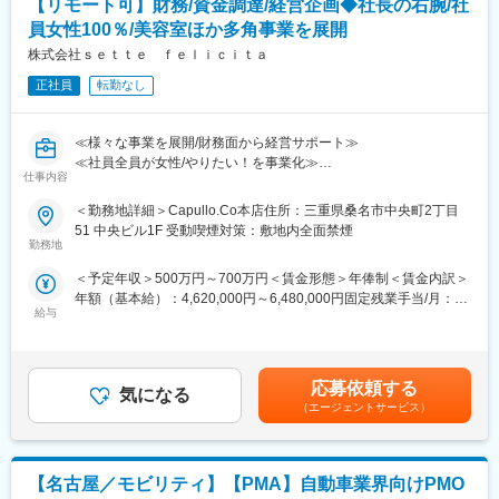
【リモート可】財務/資金調達/経営企画◆社長の右腕/社
・法人オーナーへ向けた辻本郷のグループソリューション提案
員女性100％/美容室ほか多角事業を展開
（保険・不動産・М＆A・ITソフト提案） など
株式会社ｓｅｔｔｅ ｆｅｌｉｃｉｔａ
上記の中から、経験や希望を考慮してお任せできるところから業
正社員
転勤なし
務をお願いいたします。
マネジメント業務(いずれも共通でマネジメント職で採用となった
≪様々な事業を展開/財務面から経営サポート≫
場合)
≪社員全員が女性/やりたい！を事業化≫
・担当ユニットの管理(売上、目標など)
仕事内容
≪リモート可/桑名・大阪・神戸の店舗勤務も相談可≫
・メンバーフォロー等
＜勤務地詳細＞Capullo.Co本店住所：三重県桑名市中央町2丁目
■業務内容
51 中央ビル1F 受動喫煙対策：敷地内全面禁煙
■特徴：
美容室経営を中心に、様々な分野で事業を展開中。
勤務地
＜チーム連携＞
社長の右腕として、財務の専任担当を募集いたします。
税務に関わる様々な分野のエキスパートが集結し、案件によって
＜予定年収＞500万円～700万円＜賃金形態＞年俸制＜賃金内訳＞
は、
年額（基本給）：4,620,000円～6,480,000円固定残業手当/月：
■具体的には
チームを組んで業務を進めることもあります。チーム連携を通じ
給与
30,000円～42,000円（固定残業時間10時間0分/月）超過した時間
現在、管理部門は社長、経理担当を主にパート社員で構成されて
て、他のエキスパートによる協力と刺激を受けながら自身の専門
外労働の残業手当は追加支給＜月額＞415,000円～582,000円（12
います。
スキルを磨くことが出来る環境です。
分割）（一律手当を含む）＜昇給有無＞有＜残業手当＞有＜給与
社長業に専念するために、財務担当には下記の業務をお任せしま
補足＞※能力・経験・前職給や実績を考慮して決定します。■昇
す。
応募依頼する
＜広範囲な取り扱い業務＞
気になる
給：年1回賃金はあくまでも目安の金額であり、選考を通じて上下
・資金繰り/資金調達/財務戦略/事業計画/経営企画など
（エージェントサービス）
中小企業が主な顧問先になりますが、医療法人、公益法人、社会
する可能性があります。月給(月額)は固定手当を含めた表記です。
・専門的な見地から新規事業への助言
福祉法人、地方公共団体、海外法人、そして個人と、幅広いお客
・管理部門の総務など
様に対して、税務サービスを提供しています。お仕事を通じて、
幅広い分野での税務・会計業務を経験出来ます。
【名古屋／モビリティ】【PMA】自動車業界向けPMO
■就業環境