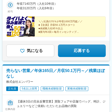
栃木・群馬◆中部山梨・新潟・富山・石川・福井・長野・岐阜・
年収7140万円（入社10年目）
静岡・愛知・三重◆近畿滋賀・京都・大阪・兵庫・和歌山・奈良
年収3120万円（入社6年目）
給与
◆中国・四国鳥取・島根・岡山・広島・山口・香川・愛媛・高
知・徳島◆九州福岡・佐賀・長崎・熊本・大分・宮崎・鹿児島※適
性に応じて直営店舗で経験を積んでいただく場合もあり《出張も
＼＼社員の70％が年収1000万円超／／
■【全員】月収50.1万円スタート
旅行気分で♪》出張先では、チームで現地のグルメを味わったり、
■未経験入社95％以上
観光地を巡ったり。旅気分でリフレッシュしながら働いていま
■賞与年2回＋毎月インセンティブ
す！
■年間休日120日以上
■残業ほぼなし
■100%反響営業
気になる
応募する
売らない営業／年休165日／月収50.1万円～／残業ほぼ
なし
株式会社エンパワー
正社員
5名以上採用
職種未経験歓迎
業種未経験歓迎
【週休3日の完全反響営業】買取フェアや店舗でバッグ、時計、ジ
ュエリーなどご依頼いただいたお品物の買取
仕事内容