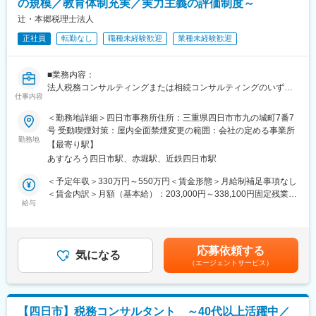
の規模／教育体制充実／実力主義の評価制度～
・在庫管理、売り場づくり、POP作成
・KPI管理・数値振り返り
辻・本郷税理士法人
■組織構成：
・店舗会議・研修への参加
1店舗あたり店長1名、スタッフ5～15名で運営。チームワークを
正社員
転勤なし
職種未経験歓迎
業種未経験歓迎
・キャンペーン企画などの集客施策
重視し、相談しやすく協力し合える職場環境です。
■教育体制：
■当社について：
■業務内容：
入社後1ヶ月は店舗で実践研修を実施。サービス知識・業務の流れ
当社は2023年2月に設立された楽天グループ100％出資の新会社
法人税務コンサルティングまたは相続コンサルティングのいずれ
を基礎から学べ、楽天グループ共通のeラーニングでビジネススキ
仕事内容
で、事業運営に必要な企画、立ち上げ、コンサルティング、オペ
かのまたは両方の業務をお願いします。
ル習得も可能です。
レーション管理、システム・インフラ整備までを一括して提供し
＜勤務地詳細＞四日市事務所住所：三重県四日市市九の城町7番7
ています。
法人向け税務コンサルティング
号 受動喫煙対策：屋内全面禁煙変更の範囲：会社の定める事業所
■このポジションの魅力：
・法人顧問業務（月次・決算・申告書作成など）
勤務地
◇業界未経験でも成長しやすい環境
【最寄り駅】
変更の範囲：会社の定める業務
・税に関する課題や現状のヒアリング
料金体系が他キャリアよりシンプルで覚えやすく、提案力を磨き
あすなろう四日市駅、赤堀駅、近鉄四日市駅
・財務諸表の精査による、適用可能な税法・規制の確認
やすい環境。業界未経験でも短期間で成長し、早期独り立ちが可
・節税対策やリスク回避の方法など税務戦略の策定
＜予定年収＞330万円～550万円＜賃金形態＞月給制補足事項なし
能です。
・税務当局の調査への対応、コンプライアンスの維持 など
＜賃金内訳＞月額（基本給）：203,000円～338,100円固定残業手
◇事業づくりに携われるやりがい
・法人オーナーへ向けた辻本郷のグループソリューション提案
給与
当/月：33,000円～54,900円（固定残業時間20時間0分/月）超過し
後発キャリアならではの柔軟で風通しの良い文化があり、改善提
（保険・不動産・М＆A・ITソフト提案） など
た時間外労働の残業手当は追加支給＜月給＞236,000円～393,000
案や企画が運営に反映されやすい環境です。
円（一律手当を含む）＜昇給有無＞有＜残業手当＞有＜給与補足
相続コンサルティング
＞※給与詳細は資格、経験・前職等を考慮の上同社規定により決定
■キャリアパス：
応募依頼する
・相続税申告または手続き代行業務
気になる
■昇給：原則年1回■賞与：年2回■インセンティブ制度あり※管理監
現場からキャリアをスタートし、単店舗だけでなく複数店舗を統
（エージェントサービス）
・相続人とのヒアリングを通じた、最適な相続方法の提案
督者として採用となった場合は固定残業の支給はありません。賃
括するスーパーバイザー（RSV）や、担当エリアの方針策定を行
・不動産や金融資産などの相続財産についての調査・評価
金はあくまでも目安の金額であり、選考を通じて上下する可能性
うマネージャー等、より広いマネジメントにも挑戦できます。ま
・新規顧客に向けた相続コンサル業務
があります。月給(月額)は固定手当を含めた表記です。
た、東京本社での人事・業務統括など、店舗運営を支える役割へ
・新規顧客に向けた事業承継コンサル業務
のキャリアチェンジ実績も複数あります。事業運営にどう関わっ
【四日市】税務コンサルタント ～40代以上活躍中／