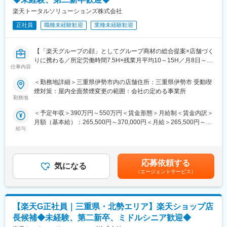
・在庫管理、売り場づくり、POP作成
楽天トータルソリューションズ株式会社
・KPI管理・数値振り返り
・店舗会議・研修への参加
正社員
職種未経験歓迎
業種未経験歓迎
・キャンペーン企画など、集客に向けた取り組み
■教育体制：
【「楽天グループの顔」としてグループ商材の総合提案×店舗づく
入社後1ヶ月は店舗での実践研修を実施。
りに携わる／所定労働時間7.5H×残業月平均10～15H／月8日～休
仕事内容
サービス知識・業務の流れなど基礎から学べ、楽天グループ共通
み】
のeラーニングでビジネススキルの習得も可能。未経験でも安心し
楽天モバイルショップに来店されるお客様へ、スマートフォン・
＜勤務地詳細＞三重県伊勢市内の店舗住所：三重県伊勢市 受動喫
てスタートできる環境です。
料金プラン・楽天カード・楽天市場・楽天ポイントなど、楽天経
煙対策：屋内全面禁煙変更の範囲：会社の定める事業所
済圏の幅広いサービスを総合的にご提案します。
勤務地
■このポジションの魅力：
単なる携帯販売ではなく、楽天グループ唯一の対面チャネルとし
＜予定年収＞390万円～550万円＜賃金形態＞月給制＜賃金内訳＞
◇未経験でも成長しやすいシンプルなオペレーション
て、お客様の生活をより豊かにするトータルサポートを行うポジ
月額（基本給）：265,500円～370,000円＜月給＞265,500円～
料金体系が他キャリアよりシンプル覚えやすく、提案力を磨きや
ションです。
給与
370,000円＜昇給有無＞有＜残業手当＞有＜給与補足＞※賞与年2
すい環境です。そのため、未経験からでも短期間で成長しやす
回※別途インセンティブ支給あり賃金はあくまでも目安の金額であ
く、早期に独り立ちが可能です。
■具体的には：
り、選考を通じて上下する可能性があります。月給(月額)は固定手
◇事業づくりに携われるやりがい
◇お客様対応
当を含めた表記です。
後発キャリアだからこそ柔軟で風通しがよく、改善提案や企画が
・新規契約・機種変更の受付および提案
応募依頼する
気になる
店舗運営に活かされやすい文化があります。
・料金プラン、楽天ポイント活用、楽天カード、各種サービスの
（エージェントサービス）
案内
■キャリアパス：
・スマホの初期設定・データ移行サポート
スタッフ（R CREW）としてご活躍いただいたのち、約1年で店長
・問い合わせ対応
昇格を目指していただきます。その後はスーパーバイザー
【楽天G正社員｜三重県・北勢エリア】楽天ショップ店
（RSV）やマネージャーなど、より広い領域で活躍いただけるキ
◇店舗運営
長候補◆未経験、第二新卒、ミドルシニア歓迎◆
ャリアがあります。
・店舗での電話応対