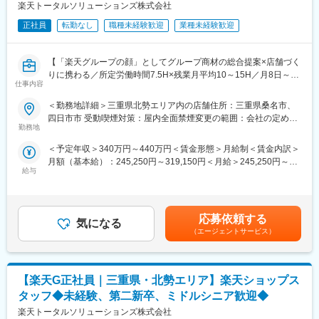
楽天トータルソリューションズ株式会社
・KPI管理・数値振り返り
・店舗会議・研修への参加
■組織構成：
正社員
転勤なし
職種未経験歓迎
業種未経験歓迎
・キャンペーン企画などの集客施策
1店舗あたり店長1名、スタッフ5～15名で運営。チームワークを
重視し、相談しやすく協力し合える職場環境です。
■教育体制：
【「楽天グループの顔」としてグループ商材の総合提案×店舗づく
入社後1ヶ月は店舗で実践研修を実施。サービス知識・業務の流れ
■当社について：
りに携わる／所定労働時間7.5H×残業月平均10～15H／月8日～休
仕事内容
を基礎から学べ、楽天グループ共通のeラーニングでビジネススキ
当社は2023年2月に設立された楽天グループ100％出資の新会社
み】
ル習得も可能です。
で、事業運営に必要な企画、立ち上げ、コンサルティング、オペ
楽天モバイルショップに来店されるお客様へ、スマートフォン・
＜勤務地詳細＞三重県北勢エリア内の店舗住所：三重県桑名市、
レーション管理、システム・インフラ整備までを一括して提供し
料金プラン・楽天カード・楽天市場・楽天ポイントなど、楽天経
四日市市 受動喫煙対策：屋内全面禁煙変更の範囲：会社の定める
■このポジションの魅力：
ています。
済圏の幅広いサービスを総合的にご提案します。
勤務地
事業所
◇業界未経験でも成長しやすい環境
単なる携帯販売ではなく、楽天グループ唯一の対面チャネルとし
＜予定年収＞340万円～440万円＜賃金形態＞月給制＜賃金内訳＞
料金体系が他キャリアよりシンプルで覚えやすく、提案力を磨き
変更の範囲：会社の定める業務
て、お客様の生活をより豊かにするトータルサポートを行うポジ
月額（基本給）：245,250円～319,150円＜月給＞245,250円～
やすい環境。業界未経験でも短期間で成長し、早期独り立ちが可
ションです。
給与
319,150円＜昇給有無＞有＜残業手当＞有＜給与補足＞※賞与年2
能です。
回※別途インセンティブ支給あり※上記は都道府県内異動型のみの
◇事業づくりに携われるやりがい
■具体的には：
場合となります。賃金はあくまでも目安の金額であり、選考を通
後発キャリアならではの柔軟で風通しの良い文化があり、改善提
◇お客様対応
じて上下する可能性があります。月給(月額)は固定手当を含めた表
案や企画が運営に反映されやすい環境です。
・新規契約・機種変更の受付および提案
応募依頼する
気になる
記です。
・料金プラン、楽天ポイント活用、楽天カード、各種サービスの
（エージェントサービス）
■キャリアパス：
案内
現場からキャリアをスタートし、単店舗だけでなく複数店舗を統
・スマホの初期設定・データ移行サポート
括するスーパーバイザー（RSV）や、担当エリアの方針策定を行
・問い合わせ対応
うマネージャー等、より広いマネジメントにも挑戦できます。ま
【楽天G正社員｜三重県・北勢エリア】楽天ショップス
た、東京本社での人事・業務統括など、店舗運営を支える役割へ
◇店舗運営
タッフ◆未経験、第二新卒、ミドルシニア歓迎◆
のキャリアチェンジ実績も複数あります。事業運営にどう関わっ
・店舗での電話応対
楽天トータルソリューションズ株式会社
ていきたいか、経験を積みながら多様なキャリアを描ける環境で
・在庫管理、売り場づくり、POP作成