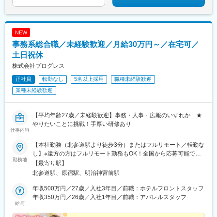
NEW
事務系総合職／未経験歓迎／月給30万円～／在宅可／
土日祝休
株式会社プログレス
正社員
転勤なし
5名以上採用
職種未経験歓迎
業種未経験歓迎
【平均年齢27歳／未経験歓迎】事務・人事・広報のいずれか ★
やりたいことに挑戦！手厚い研修あり
仕事内容
【本社勤務（北参道駅より徒歩3分）またはフルリモート／転勤な
し】※遠方の方はフルリモート勤務もOK！全国から応募可能で
勤務地
す！※研修は本社（東京）にて実施■本社東京都渋谷区千駄ヶ谷3-
【最寄り駅】
51-10 PORTALPOINT HARAJUKU FD-13＜アクセス＞・東京メ
北参道駅、原宿駅、明治神宮前駅
トロ「北参道駅」より徒歩3分・JR線「原宿駅」より徒歩9分・JR
線「千駄ヶ谷駅」より徒歩8分・都営地下鉄「国立競技場駅」A4
年収500万円／27歳／入社3年目／前職：ホテルフロントスタッフ
出口より徒歩8分＝＝＝＝＝＝＝＝＞＞★check！◎安心して上京
年収350万円／26歳／入社1年目／前職：アパレルスタッフ
給与
できる上京・入社に合わせて転居される方には、寮や社宅・引っ
越し支援・家賃補助などをサポートします。◎独り立ち後はリモ