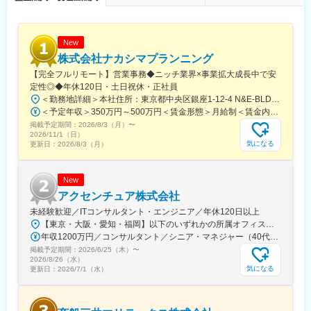
New
株式会社ナカシマプランニング
【完全フルリモート】営業事務◆ニッチ業界×事業拡大成長中で安
定性◎◆年休120日・土日祝休・正社員
＜勤務地詳細＞本社住所：東京都中央区銀座1-12-4 N&E-BLD.7階受動喫煙対策：屋内全面禁煙変更の範囲：会社の定める事業所
＜予定年収＞350万円～500万円＜賃金形態＞月給制＜賃金内訳＞月額（基本給）：220,000円～270,000円＜月給＞220,000円～270,000円＜昇給有無＞有＜残業手当＞有＜給与補足＞■賞与：あり■昇給：あり賃金はあくまでも目安の金額であり、選考を通じて上下する可能性があります。月給(月額)は固定手当を含めた表記です。
掲載予定期間：
2026/8/3（月）
〜
2026/11/1（日）
気になる
更新日：
2026/8/3（月）
New
アクセンチュア株式会社
未経験歓迎／ITコンサルタント・エンジニア／年休120日以上
【東京・大阪・愛知・福岡】以下のいずれかの所属オフィスもしくは各エリアのプロジェクト先 所属オフィス：■赤坂インターシティ■関西オフィス■アクセンチュア・アドバンスト・テクノロジーセンター名古屋■福岡オフィス※詳細は勤務地一覧よりご覧いただけます。※所属オフィスを問わずプロジェクトにより、国内出張、海外出張の可能性があります【魅力ポイント│世界の知恵を活用】世界中のベストプラクティスがデータベースに集約されており、数多くの事例や社員の知恵を活用できます。日本では前例のない案件でも、世界各国の社員からオンライン・オフライン（海外出張）問わず、気軽にアドバイスを受けることができます。★ この求人のPOINT ★￣￣V￣￣￣￣￣￣￣￣￣＃世界約78万人規模の大手基盤で安定性◎若手から裁量大きく挑戦・成長できる環境＃土日祝休／連続5日以上の休暇取得も可能！／フルフレックス（コアタイムなし）＃コンサル・IT未経験者向けの手厚い研修◎／メンター制度もあるため安心してチャレンジOK！
年収1200万円／コンサルタント／シニア・マネジャー（40代） 年収1000万円／テクノロジーアーキテクト（30代）
掲載予定期間：
2026/6/25（木）
〜
2026/8/26（水）
気になる
更新日：
2026/7/1（水）