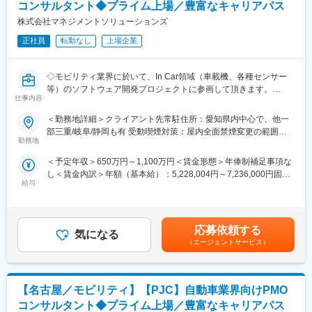
・リモート勤務も柔軟に取り入れ可能です。お住まいとの兼ね合
コンサルタント◆プライム上場／豊富なキャリアパス
変更の範囲：会社の定める業務
いから、いずれかの店舗で勤務するなど、相談に応じて決定いた
株式会社マネジメントソリューションズ
します。
・社長の顧客訪問に同行するなど月数回の出張が発生する場合が
正社員
転勤なし
上場企業
あります。
◇モビリティ業界に於いて、In Car領域（車載機、各種センサー
■業務の特徴
等）のソフトウェア開発プロジェクトに参画して頂きます。
・社長は各拠点を回り、関連業者との折衝、新規事業の創出に向
仕事内容
◇モビリティ業界の開発プロジェクトに於けるエンジニアリング
けた打合せなど、エリア問わず、外向きの業務を遂行しておりま
知識を持ち合わせたプロジェクトアナリスト（PMA）としてPMや
す。そこで財務面からの助言や資料作成・提示など、新規事業を
＜勤務地詳細＞クライアント先常駐住所：愛知県内中心で、他一
リーダー層の業務を支援し、チーム／グループ／組織間の問題を
展開するために必要なサポートをお任せいたします。
部三重/岐阜/静岡も有 受動喫煙対策：屋内全面禁煙変更の範囲：
調整／解決しながら、PJ推進の一翼を担う役割を担当いただきま
・管理部門は小規模なため、綺麗な縦割りで役割分担がされてい
勤務地
人事異動・出向（転籍）等により、当社の国内外の事業所及び当
す。
る訳ではありません。総務など管理部門で関りのありそうな業務
社の事業所以外が勤務地となる場合あり
＜予定年収＞650万円～1,100万円＜賃金形態＞年俸制補足事項な
については、積極的に参加いただき、企業の成長を一緒に支えて
し＜賃金内訳＞年額（基本給）：5,228,004円～7,236,000円固定
■業務詳細
頂く業務となります。
給与
残業手当/月：106,000円～147,000円（固定残業時間30時間0分/
※下記内容はプロジェクト（以下PJと略称）次第で、対応するか
月）超過した時間外労働の残業手当は追加支給＜月額＞541,667
否か変動の可能性あり
■会社の特徴
円～750,000円（12分割）（一律手当を含む）＜昇給有無＞有＜
・PJ課題の可視化／分析／改善提案／実行／定着化
・社員全員が女性であり、美容・飲食など、スタッフそれぞれの
残業手当＞有＜給与補足＞※当社給与規定により、経験・スキル等
・RFP／WBSはじめ、提案資料等ドキュメント作成
志ある事業でご活躍中です。
応募依頼する
気になる
を考慮した上で決定いたします。■昇給・昇格：基本的に年1回
・クライアントフェーシング及び、意思決定支援
・事業拡大を目指している企業ではなく、根源にあるのは、女性
（エージェントサービス）
（ご入社月により変動）・子ども手当※・通勤交通費支給（上限5
・PJ内外での課題やプロセスの可視化／分析／改善提案／実行／
が長く働ける環境を事業として提供したいという考えです。起業
万円）※・テレワーク手当※※については、当社規程に準じ支給賃
定着化及び、PJ推進に関するルール／ポリシー／ガイドライン策
のきっかけとなった、美容室の経営においては、社員の成長に伴
金はあくまでも目安の金額であり、選考を通じて上下する可能性
定
い店舗を開いたり、新たな美容のサービスを加えたコンセプトの
があります。月給(月額)は固定手当を含めた表記です。
【名古屋／モビリティ】【PJC】自動車業界向けPMO
・PJメンバーへの指揮／統率及び、育成／フォロー
店舗を立ち上げるなど、社員の意向を取り入れた結果、事業とし
※その他、プロジェクトの進行や行程をよりスムーズに行うための
て広がりを見せました。
コンサルタント◆プライム上場／豊富なキャリアパス