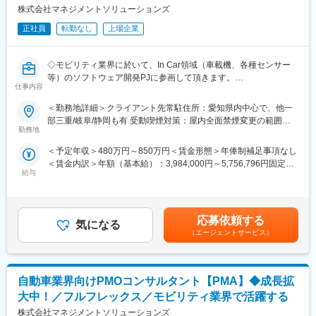
サポートを幅広く行います。
・飲食事業、鍼灸院など他の事業も全て、ご縁をいただいた方の
株式会社マネジメントソリューションズ
想いなどをくみ取り、常識の枠にとらわれず、女性が永遠に生き
■案件事例
正社員
転勤なし
上場企業
生きと働ける環境づくりを目指した結果、事業として広がりを見
・大手自動車メーカー：製造工程で使用するECU故障診断の複数
せております。
拠点設置（導入）PMO
◇モビリティ業界に於いて、In Car領域（車載機、各種センサー
・大手部品メーカー：ECU搭載の電子PFソフトウェア開発PMO
等）のソフトウェア開発PJに参画して頂きます。
・大手部品メーカー：大規模システム開発PJマネジメントの仕組
仕事内容
◇モビリティ業界の開発PJに於けるエンジニアリング知識を持ち
化及び、各PJへの導入／定着化
合わせたプロジェクトコントローラー（PJC）として、PJ状況を
・モビリティソフト会社：自動運転システム開発PMO及び、同シ
＜勤務地詳細＞クライアント先常駐住所：愛知県内中心で、他一
正確に把握／可視化と問題を早期発見し、リーダーが意思決定す
ステム品質監査査定／運用支援
部三重/岐阜/静岡も有 受動喫煙対策：屋内全面禁煙変更の範囲：
る為の情報を得られる環境を作る役割を担当いただきます。
・モビリティソフト会社：車両制御系機能安全システム開発PMO
勤務地
人事異動・出向（転籍）等により、当社の国内外の事業所及び当
・大手Sier：コネクティッドサービス企画のPJ推進／管理及び、
社の事業所以外が勤務地となる場合あり
＜予定年収＞480万円～850万円＜賃金形態＞年俸制補足事項なし
■業務詳細
部門全体のマネジメント改善
＜賃金内訳＞年額（基本給）：3,984,000円～5,756,796円固定残
※下記内容はプロジェクト（以下PJと略称）次第で、対応するか
※上記はあくまで一例です。
給与
業手当/月：78,000円～103,600円（固定残業時間30時間0分/月）
否か変動の可能性あり
超過した時間外労働の残業手当は追加支給＜月額＞410,000円～
・進捗／課題／品質／リスク等の各種管理（WBSや各種管理帳票
■キャリアパス
583,333円（12分割）（一律手当を含む）＜昇給有無＞有＜残業
の作成/運用と定着化）
PMOとしてのキャリアは以下１～４のステップがございます。
手当＞有＜給与補足＞※当社給与規定により、経験・スキル等を考
・PJ課題に対する解決支援
１．プロジェクトアドミニストレーター
応募依頼する
気になる
慮した上で決定いたします。■昇給・昇格：基本的に年1回（ご入
・開発ベンダー等協力会社及び、クライアントとのスケジュール/
２．プロジェクトコントローラー
（エージェントサービス）
社月により変動）・子ども手当※・通勤交通費支給（上限5万円）
進捗等の各種調整
３．プロジェクトマネジメントアナリスト
※・テレワーク手当※※については、当社規程に準じ支給賃金はあ
・会議体ファシリテート（議事録作成含む）及び、クライアント
４．プロジェクトマネジメントコンサルタント
くまでも目安の金額であり、選考を通じて上下する可能性があり
へのレポーティング
※プロジェクトマネジメントの次のステップとしては、デリバリー
ます。月給(月額)は固定手当を含めた表記です。
自動車業界向けPMOコンサルタント【PMA】◆成長拡
※その他、PJの進行や行程をよりスムーズに行うためのサポート
マネージャーとして担当のお客様を持ち、チームメンバー管理を
を幅広く行います。
行っていただきます。又社内公募制度等も利用し、PMO以外の職
大中！／フルフレックス／モビリティ業界で活躍する
種に社内でキャリアチェンジをすることも可能です。
株式会社マネジメントソリューションズ