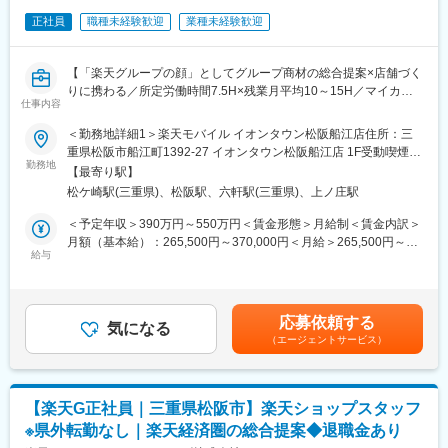
・店舗会議・研修への参加
■組織構成：
正社員
職種未経験歓迎
業種未経験歓迎
・キャンペーン企画など、集客に向けた取り組み
1店舗あたり店長1名、スタッフ5～15名で運営。チームワークを
重視し、相談しやすく協力し合える職場環境です。
■教育体制：
【「楽天グループの顔」としてグループ商材の総合提案×店舗づく
入社後1ヶ月は店舗での実践研修を実施。サービス知識・業務の流
■当社について：
りに携わる／所定労働時間7.5H×残業月平均10～15H／マイカー
仕事内容
れなど基礎から学べ、楽天グループ共通のeラーニングでビジネス
当社は2023年2月に設立された楽天グループ100％出資の新会社
通勤相談可◎／月8日～休み】
スキルの習得も可能。未経験でも安心してスタートできる環境で
で、事業運営に必要な企画、立ち上げ、コンサルティング、オペ
楽天モバイルショップに来店されるお客様へ、楽天経済圏の幅広
＜勤務地詳細1＞楽天モバイル イオンタウン松阪船江店住所：三
す。
レーション管理、システム・インフラ整備までを一括して提供し
いサービスを総合的にご提案します。
重県松阪市船江町1392-27 イオンタウン松阪船江店 1F受動喫煙対
ています。
単なる携帯販売ではなく、楽天グループ唯一の対面チャネルとし
勤務地
策：屋内全面禁煙＜勤務地詳細2＞楽天モバイル アピタ松阪三雲
【最寄り駅】
■このポジションの魅力：
て、お客様の生活をより豊かにするトータルサポートを行うポジ
店住所：三重県松阪市市場庄町1266-1 アピタ松阪三雲店 1F受動
松ケ崎駅(三重県)、松阪駅、六軒駅(三重県)、上ノ庄駅
◇未経験でも成長しやすいシンプルなオペレーション
変更の範囲：会社の定める業務
ションです。
喫煙対策：屋内全面禁煙変更の範囲：会社の定める事業所
料金体系が他キャリアよりシンプル覚えやすく、提案力を磨きや
＜予定年収＞390万円～550万円＜賃金形態＞月給制＜賃金内訳＞
すい環境です。そのため、未経験からでも短期間で成長しやす
■具体的には：
月額（基本給）：265,500円～370,000円＜月給＞265,500円～
く、早期に独り立ちが可能です。
◇お客様対応
給与
370,000円＜昇給有無＞有＜残業手当＞有＜給与補足＞※賞与年2
◇事業づくりに携われるやりがい
・新規契約・機種変更の受付および提案
回※別途インセンティブ支給あり賃金はあくまでも目安の金額であ
後発キャリアだからこそ柔軟で風通しがよく、改善提案や企画が
・料金プラン、楽天ポイント活用、楽天カード、各種サービスの
り、選考を通じて上下する可能性があります。月給(月額)は固定手
店舗運営に活かされやすい文化があります。
案内
当を含めた表記です。
応募依頼する
・スマホの初期設定・データ移行サポート
気になる
（エージェントサービス）
■キャリアパス：
・問い合わせ対応
スタッフ（R CREW）から店長を経てRSV（スーパーバイザー）
へステップアップが可能です。RSV経験後はマネジメントや本部
◇店舗運営
への異動の道もあり、長期的にキャリア形成ができます。まずは
・店舗での電話応対
【楽天G正社員｜三重県松阪市】楽天ショップスタッフ
入社後1年で店長昇格を目指していただきます。
・在庫管理、売り場づくり、POP作成
※県外転勤なし｜楽天経済圏の総合提案◆退職金あり
・KPI管理・数値振り返り