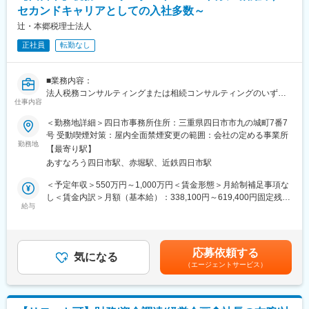
・法人オーナーへ向けた辻本郷のグループソリューション提案
ていきたいか、経験を積みながら多様なキャリアを描ける環境で
セカンドキャリアとしての入社多数～
（保険・不動産・М＆A・ITソフト提案） など
す。
辻・本郷税理士法人
上記の中から、経験や希望を考慮してお任せできるところから業
■組織構成：
正社員
転勤なし
務をお願いいたします。
1店舗あたり店長1名、スタッフ5～15名で運営。チームワークを
重視し相談し合える職場です。
■特徴：
■業務内容：
＜チーム連携＞
■当社について：
法人税務コンサルティングまたは相続コンサルティングのいずれ
税務に関わる様々な分野のエキスパートが集結し、案件によって
仕事内容
2023年2月に設立された楽天グループ100％出資の新会社で、企
かのまたは両方の業務をお願いします。
は、
画、立ち上げ、コンサルティング、オペレーション管理、システ
＜勤務地詳細＞四日市事務所住所：三重県四日市市九の城町7番7
チームを組んで業務を進めることもあります。チーム連携を通じ
ム・インフラ整備までを一括提供しています。
法人向け税務コンサルティング
号 受動喫煙対策：屋内全面禁煙変更の範囲：会社の定める事業所
て、他のエキスパートによる協力と刺激を受けながら自身の専門
・法人顧問業務（月次・決算・申告書作成など）
勤務地
スキルを磨くことが出来る環境です。
【最寄り駅】
変更の範囲：会社の定める業務
・税に関する課題や現状のヒアリング
あすなろう四日市駅、赤堀駅、近鉄四日市駅
・財務諸表の精査による、適用可能な税法・規制の確認
＜広範囲な取り扱い業務＞
・節税対策やリスク回避の方法など税務戦略の策定
＜予定年収＞550万円～1,000万円＜賃金形態＞月給制補足事項な
中小企業が主な顧問先になりますが、医療法人、公益法人、社会
・税務当局の調査への対応、コンプライアンスの維持 など
し＜賃金内訳＞月額（基本給）：338,100円～619,400円固定残業
福祉法人、地方公共団体、海外法人、そして個人と、幅広いお客
・法人オーナーへ向けた辻本郷のグループソリューション提案
給与
手当/月：54,900円～100,600円（固定残業時間20時間0分/月）超
様に対して、税務サービスを提供しています。お仕事を通じて、
（保険・不動産・М＆A・ITソフト提案） など
過した時間外労働の残業手当は追加支給＜月給＞393,000円～
幅広い分野での税務・会計業務を経験出来ます。
720,000円（一律手当を含む）＜昇給有無＞有＜残業手当＞有＜
相続コンサルティング
給与補足＞※給与詳細は資格、経験・前職等を考慮の上同社規定に
変更の範囲：会社の定める業務
応募依頼する
・相続税申告または手続き代行業務
気になる
より決定■昇給：原則年1回■賞与：年2回■インセンティブ制度あ
（エージェントサービス）
・相続人とのヒアリングを通じた、最適な相続方法の提案
り※管理監督者として採用となった場合は固定残業の支給はありま
・不動産や金融資産などの相続財産についての調査・評価
せん。賃金はあくまでも目安の金額であり、選考を通じて上下す
・新規顧客に向けた相続コンサル業務
る可能性があります。月給(月額)は固定手当を含めた表記です。
・新規顧客に向けた事業承継コンサル業務