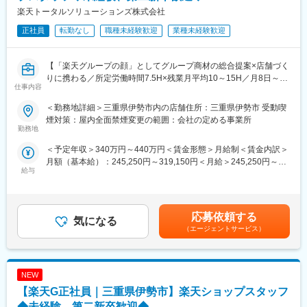
楽天トータルソリューションズ株式会社
正社員
転勤なし
職種未経験歓迎
業種未経験歓迎
【「楽天グループの顔」としてグループ商材の総合提案×店舗づく
りに携わる／所定労働時間7.5H×残業月平均10～15H／月8日～休
仕事内容
み】
楽天モバイルショップに来店されるお客様へ、スマートフォン・
＜勤務地詳細＞三重県伊勢市内の店舗住所：三重県伊勢市 受動喫
料金プラン・楽天カード・楽天市場・楽天ポイントなど、楽天経
煙対策：屋内全面禁煙変更の範囲：会社の定める事業所
済圏の幅広いサービスを総合的にご提案します。
勤務地
単なる携帯販売ではなく、楽天グループ唯一の対面チャネルとし
＜予定年収＞340万円～440万円＜賃金形態＞月給制＜賃金内訳＞
て、お客様の生活をより豊かにするトータルサポートを行うポジ
月額（基本給）：245,250円～319,150円＜月給＞245,250円～
ションです。
給与
319,150円＜昇給有無＞有＜残業手当＞有＜給与補足＞※賞与年2
回※別途インセンティブ支給あり※上記は都道府県内異動型のみの
■具体的には：
場合となります。賃金はあくまでも目安の金額であり、選考を通
◇お客様対応
じて上下する可能性があります。月給(月額)は固定手当を含めた表
・新規契約・機種変更の受付および提案
応募依頼する
気になる
記です。
・料金プラン、楽天ポイント活用、楽天カード、各種サービスの
（エージェントサービス）
案内
・スマホの初期設定・データ移行サポート
・問い合わせ対応
NEW
◇店舗運営
【楽天G正社員｜三重県伊勢市】楽天ショップスタッフ
・店舗での電話応対
◆未経験、第二新卒歓迎◆