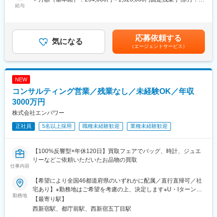
真の課題解決を実現します。ビジネスプロセス改革とテクノロジ
給与
89,000円～460,000円（固定残業時間45時間0分/月）超過した時
ー実装の両面から価値を創出できるPLMコンサルタントを募集し
間外労働の残業手当は追加支給＜月給＞343,000円～1,786,000円
ます。
（一律手当を含む）＜昇給有無＞有＜残業手当＞有＜給与補足＞※
当社基準により待遇を決定するが、待遇については応相談・人事
応募依頼する
■業務内容：
気になる
評価に基づき年１回の報酬見直し（4月）・業績により年2回賞与
（エージェントサービス）
・クライアントの製品開発プロセスと情報伝達の現状調査とあり
支給 （2023年実績、2.0か月支給）・別途決算賞与あり（2023年
たい姿の定義（AsIs分析/ToBe設計）
実績、1.0か月支給）賃金はあくまでも目安の金額であり、選考を
・PLMシステム（Teamcenter、Windchill、3DEXPERIENCE等）
通じて上下する可能性があります。月給(月額)は固定手当を含めた
導入に向けた業務変革計画の策定
表記です。
NEW
・システム標準機能（Fit to Standard）での導入を実現するための
コンサルティング営業／残業なし／未経験OK／年収
業務プロセス変革推進
・クライアント特有の競争優位性を強化するカスタム機能開発の
3000万円
定義・支援
株式会社エンパワー
・PLM定着・活用促進のためのチェンジマネジメント支援
正社員
5名以上採用
職種未経験歓迎
業種未経験歓迎
■当社について：
当社は、製造業向けに特化したコンサルティング会社です。製造
【100%反響型×年休120日】買取フェアでバッグ、時計、ジュエ
業に向けてDX支援、新規事業支援といったコンサルティング事業
リーなどご依頼いただいたお品物の買取
と、新製品開発や新規生産設備導入等製造業におけるプロジェク
仕事内容
トマネジメントサービスを提供するPM事業を展開しています。当
社の事業拡大に伴い、一緒に製造業を盛り上げていける仲間を募
【希望により全国46都道府県のいずれかに配属／直行直帰可／社
集致します。
宅あり】※勤務地はご希望を考慮の上、決定します※U・Iターン歓
勤務地
迎（社宅あり） ※マイカー通勤OK（地域により規定あり。詳細
【最寄り駅】
はお問合せください）◆北海道・東北北海道・青森・岩手・秋
西新宿駅、都庁前駅、西新宿五丁目駅
変更の範囲：会社の定める業務
田・宮城・山形・福島◆関東東京・神奈川・千葉・埼玉・茨城・