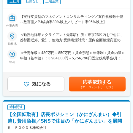
■事例紹介：
正社員
転勤なし
上場企業
種にキャリアチェンジ可能です。
大手自動車メーカー：製造工程で使用するECU故障診断の複数拠
点設置（導入）PMO
変更の範囲：当社及び出向（転籍）先における各種業務全般
【実行支援型のマネジメントコンサルティング／案件規模数十億
大手部品メーカー：ECU搭載の電子PFソフトウェア開発PMO
～数百億／PJ成功率80%以上／リピート率95%以上】
大手部品メーカー：大規模システム開発PJマネジメントの仕組化
仕事内容
■仕事内容：
及び、各PJへの導入／定着化
モビリティ業界に於いて、InCar領域（車載機、各種センサー等）
モビリティソフト会社：自動運転システム開発PMO及び、同シス
＜勤務地詳細＞クライアント先常駐住所：東京23区内を中心に、
のソフトウエア開発プロジェクトに参画して頂きます。
テム品質監査査定／運用支援
首都圏近郊、愛知、他地方 受動喫煙対策：屋内全面禁煙変更の範
モビリティ業界の開発プロジェクトに於けるエンジニアリング知
モビリティソフト会社：車両制御系機能安全システム開発PMO
勤務地
囲：会社の定める事業所（リモートワーク含む）
識を持ち合わせたプロジェクトコントローラーR（PJC）として、
大手Sier：コネクティッドサービス企画のPJ推進／管理及び、部
＜予定年収＞480万円～850万円＜賃金形態＞年俸制＜賃金内訳＞
PJ状況を正確に把握／可視化と問題を早期発見し、リーダーが意
門全体のマネジメント改善
年額（基本給）：3,984,000円～5,756,796円固定残業手当/月：
思決定する為の情報を得られる環境を作る役割を担当。
※上記はあくまで一例です。
給与
78,000円～103,600円（固定残業時間30時間0分/月）超過した時
間外労働の残業手当は追加支給＜月額＞410,000円～583,333円
■業務内容詳細：
■キャリアパス：
（12分割）（一律手当を含む）＜昇給有無＞有＜残業手当＞有＜
※下記内容はプロジェクト（以下PJと略称）次第で、対応するか
PMOとしてのキャリアは以下4つのステップがあります。
給与補足＞※給与は経験・能力等を考慮の上、決定します。■昇
否か変動の可能性有
・プロジェクトアドミニストレーター
応募依頼する
気になる
給：基本的に年1回（ご入社月により変動）賃金はあくまでも目安
・進捗／課題／品質／リスク等の各種管理（WBSや各種管理帳票
・プロジェクトコントローラー
（エージェントサービス）
の金額であり、選考を通じて上下する可能性があります。月給(月
の作成／運用と定着化）
・プロジェクトマネジメントアナリスト
額)は固定手当を含めた表記です。
・PJ課題に対する解決支援
・プロジェクトマネジメントコンサルタント
・開発ベンダー等協力会社及び、クライアントとのスケジュール
★プロジェクトマネジメントの次のステップとしては、デリバリ
締切間近
／進捗等の各種調整
ーマネージャーとして担当のお客様を持ち、チームメンバー管理
・会議体ファシリテート（議事録作成含む）及び、クライアント
を行っていただきます。又社内公募制度等も利用し、PMO以外の
【全国転勤有】店長ポジション（かにざんまい）◆引
へのレポーティング
職種に社内でキャリアチェンジをすることも可能です。
越し費用負担／SNSで注目の「かにざんまい」を展開
その他、プロジェクトの進行や行程をよりスムーズに行うための
Ｋ－ＦＯＯＤＳ株式会社
サポートを幅広く行います。
変更の範囲：当社及び出向（転籍）先における各種業務全般