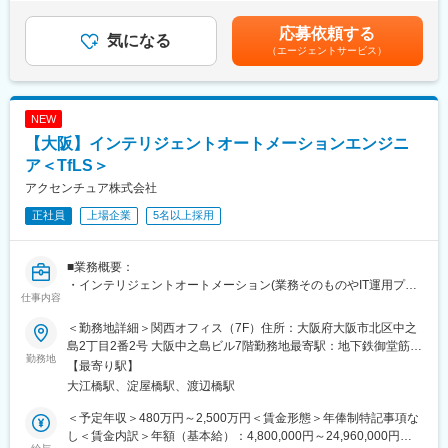
防衛領域におけるマネジメント中核メンバーとして大規模・複雑
1,083,333円（12分割）（一律手当を含む）＜昇給有無＞有＜残
なプロジェクトを推進・成功に導くために価値提供いただきま
業手当＞有＜給与補足＞※当社給与規定により、経験・スキル等を
応募依頼する
す。
気になる
考慮した上で決定いたします。昇給・昇格は基本的に年1回（ご入
（エージェントサービス）
社月により変動）賃金はあくまでも目安の金額であり、選考を通
【具体的な業務内容】
じて上下する可能性があります。月給(月額)は固定手当を含めた表
防衛領域の大規模プロジェクトにおいて、PMOとして計画策定か
記です。
らリリース・運用保守の工程を一貫して管掌、進捗・課題・リス
NEW
ク管理などのマネジメント支援を実施し、プロジェクトを確実に
【大阪】インテリジェントオートメーションエンジニ
前進させていただきます。
さらに、公的機関向けの公式文書や対外提出資料の作成・体裁整
ア＜TfLS＞
備、根拠整理、レビュー対応など、正確性が求められるドキュメ
アクセンチュア株式会社
ンテーションにも携わっていただきます。
正社員
上場企業
5名以上採用
■キャリアパス：
大規模プロジェクト推進経験や、企画職に必要なコミュニケーシ
■業務概要：
ョン力・推進力、PMBOKを基盤とした汎用性の高いプロジェクト
・インテリジェントオートメーション(業務そのものやIT運用プロ
マネジメント能力を活かし、コンサル／事業会社／起業等問わず
仕事内容
セスの超自動化と付加価値の創造)を実現するために、コンサルタ
キャリアアップ可能
ントもしくはエンジニアとして様々な技術や弊社内のアセットツ
＜勤務地詳細＞関西オフィス（7F）住所：大阪府大阪市北区中之
ール群（SynOpsやAiOpsを含む）を用いて変革を実現していただ
■評価制度：
島2丁目2番2号 大阪中之島ビル7階勤務地最寄駅：地下鉄御堂筋
きます。
勤務地
「個人の気づきと成長」「お互いに納得できる評価」「自社の成
線、京阪本線／淀屋橋駅受動喫煙対策：屋内全面禁煙変更の範
【最寄り駅】
・最新テクノロジーを組合せ、End to End の業務をサポートする
長」を目指し、評価プロセスを運営。
囲：会社の定める事業所
大江橋駅、淀屋橋駅、渡辺橋駅
システムを提案・開発し、効果創出までを担っていただきます。
・役職に対する果たすべき役割と期待値を基に、上長とすり合わ
・お客様へ弊社アセット群、ワークフロー、チャットボット、AI-
せながら目標を設定
＜予定年収＞480万円～2,500万円＜賃金形態＞年俸制特記事項な
OCRやRPA導入など、業務効率化を実現する仕組みを短サイクル
・パフォーマンス結果は第三者のメンバーがファクトベースで収
し＜賃金内訳＞年額（基本給）：4,800,000円～24,960,000円＜
で提案し実現するスプリント型の変革を推進していただきます。