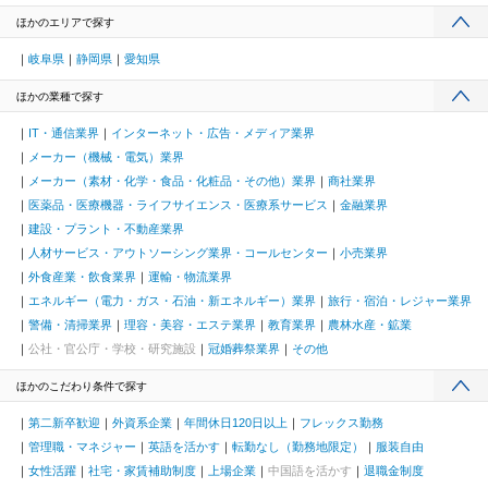
ほかのエリアで探す
岐阜県
静岡県
愛知県
ほかの業種で探す
IT・通信業界
インターネット・広告・メディア業界
メーカー（機械・電気）業界
メーカー（素材・化学・食品・化粧品・その他）業界
商社業界
医薬品・医療機器・ライフサイエンス・医療系サービス
金融業界
建設・プラント・不動産業界
人材サービス・アウトソーシング業界・コールセンター
小売業界
外食産業・飲食業界
運輸・物流業界
エネルギー（電力・ガス・石油・新エネルギー）業界
旅行・宿泊・レジャー業界
警備・清掃業界
理容・美容・エステ業界
教育業界
農林水産・鉱業
公社・官公庁・学校・研究施設
冠婚葬祭業界
その他
ほかのこだわり条件で探す
第二新卒歓迎
外資系企業
年間休日120日以上
フレックス勤務
管理職・マネジャー
英語を活かす
転勤なし（勤務地限定）
服装自由
女性活躍
社宅・家賃補助制度
上場企業
中国語を活かす
退職金制度