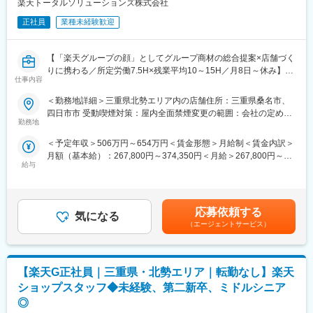
楽天トータルソリューションズ株式会社
・在庫管理、売り場づくり、POP作成
■組織構成：
・KPI管理・数値振り返り
正社員
業種未経験歓迎
1店舗あたり店長1名、スタッフ5～15名で運営。チームワークを
・店舗会議・研修への参加
重視し、相談しやすく協力し合える職場環境です。
・キャンペーン企画など、集客に向けた取り組み
【「楽天グループの顔」としてグループ商材の総合提案×店舗づく
■当社について：
りに携わる／所定労働7.5H×残業平均10～15H／月8日～休み】
■教育体制：
仕事内容
当社は2023年2月に設立された楽天グループ100％出資の新会社
楽天モバイルショップへ来店されるお客様に、スマートフォン・
入社後1ヶ月は店舗での実践研修を実施。サービス知識・業務の流
で、事業運営に必要な企画、立ち上げ、コンサルティング、オペ
料金プラン・楽天カード・楽天市場・楽天ポイントなど、楽天経
れなど基礎から学べ、楽天グループ共通のeラーニングでビジネス
＜勤務地詳細＞三重県北勢エリア内の店舗住所：三重県桑名市、
レーション管理、システム・インフラ整備までを一括して提供し
済圏のサービスを総合的にご提案します。
スキルの習得も可能。未経験でも安心してスタートできる環境で
四日市市 受動喫煙対策：屋内全面禁煙変更の範囲：会社の定める
ています。
単なる携帯販売ではなく、楽天グループ唯一の対面チャネルとし
す。
勤務地
事業所
て、お客様の生活を豊かにするトータルサポートを行うポジショ
＜予定年収＞506万円～654万円＜賃金形態＞月給制＜賃金内訳＞
変更の範囲：会社の定める業務
ンです。
■このポジションの魅力：
月額（基本給）：267,800円～374,350円＜月給＞267,800円～
◇未経験でも成長しやすいシンプルなオペレーション
給与
374,350円＜昇給有無＞有＜残業手当＞有＜給与補足＞※別途イン
■具体的には：
料金体系が他キャリアよりシンプル覚えやすく、提案力を磨きや
センティブ支給あり※賞与年2回賃金はあくまでも目安の金額であ
◇お客様対応
すい環境です。そのため、未経験からでも短期間で成長しやす
り、選考を通じて上下する可能性があります。月給(月額)は固定手
・新規契約・機種変更の受付および提案
く、早期に独り立ちが可能です。
当を含めた表記です。
・料金プラン、楽天ポイント活用、楽天カード、各種サービス案
◇事業づくりに携われるやりがい
応募依頼する
気になる
内
後発キャリアだからこそ柔軟で風通しがよく、改善提案や企画が
（エージェントサービス）
・スマホ初期設定・データ移行サポート
店舗運営に活かされやすい文化があります。
・問い合わせ対応
■キャリアパス：
【楽天G正社員｜三重県・北勢エリア｜転勤なし】楽天
◇店舗運営
スタッフ（R CREW）から店長を経てRSV（スーパーバイザー）
・シフト管理、教育、評価
へステップアップが可能です。RSV経験後はマネジメントや本部
ショップスタッフ◆未経験、第二新卒、ミドルシニア
・店舗での電話応対
への異動の道もあり、長期的にキャリア形成ができます。まずは
◎
・在庫管理、売り場づくり、POP作成
入社後1年で店長昇格を目指していただきます。