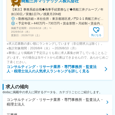
商船三井マリテックス株式会社
【東京】事務系総合職◆海事手続業務など◆商船三井グループ／年
休130日／実働1日7h／残業月20h程
＜勤務地詳細＞本社住所：東京都港区虎ノ門2-1-1 商船三井ビル勤務地最寄駅：東京メトロ銀座線／虎ノ門駅受動喫煙対策：屋内全面禁煙変更の範囲：会社の定める事業所
＜予定年収＞440万円～730万円＜賃金形態＞月給制＜賃金内訳＞月額（基本給）：291,800円～487,000円＜月給＞291,800円～487,000円＜昇給有無＞有＜残業手当＞有＜給与補足＞※上記想定年収には賞与3ヶ月分を含みます。金額は目安の金額であり、これまでのご経験・スキル・現年収等を総合的に考慮し決定いたします。■昇給：年1回■賞与：3ヶ月分（前年度実績）賃金はあくまでも目安の金額であり、選考を通じて上下する可能性があります。月給(月額)は固定手当を含めた表記です。
掲載予定期間：
2026/6/18（木）
〜
2026/9/16（水）
気になる
更新日：
2026/7/18（土）
※求人応募数の多い順にランキングしています（非公開求人は除く）。
※集計対象期間：2026/8/4（火）～2026/8/10（月）
※事情により掲載終了予定日よりも前に求人募集が終了していることもご
ざいます。その場合は当サイトから応募はできませんので、あらかじめご
了承ください。
コンサルティング・リサーチ業界・専門事務所・監査法
人・税理士法人
の人気求人ランキングを詳しく見る
求人の傾向
dodaに掲載中の求人に関するデータを、カテゴリごとにご紹介します。
コンサルティング・リサーチ業界・専門事務所・監査法人・
税理士法人
三重県