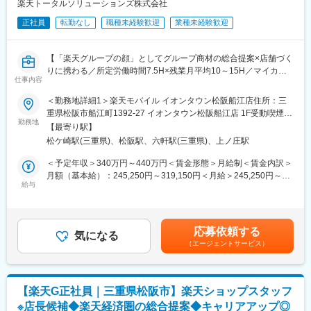
■組織構成：
・店舗会議・研修への参加
楽天トータルソリューションズ株式会社
1店舗あたり店長1名、スタッフ5～15名で運営。チームワークを
・キャンペーン企画など、集客に向けた取り組み
正社員
転勤なし
職種未経験歓迎
業種未経験歓迎
重視し、相談しやすく協力し合える職場環境です。
■教育体制：
■当社について：
入社後1ヶ月は店舗での実践研修を実施。
【「楽天グループの顔」としてグループ商材の総合提案×店舗づく
当社は2023年2月に設立された楽天グループ100％出資の新会社
サービス知識・業務の流れなど基礎から学べ、楽天グループ共通
りに携わる／所定労働時間7.5H×残業月平均10～15H／マイカー
で、事業運営に必要な企画、立ち上げ、コンサルティング、オペ
のeラーニングでビジネススキルの習得も可能。未経験でも安心し
仕事内容
通勤相談可◎／月8日～休み】
レーション管理、システム・インフラ整備までを一括して提供し
てスタートできる環境です。
楽天モバイルショップに来店されるお客様へ、楽天経済圏の幅広
ています。
＜勤務地詳細1＞楽天モバイル イオンタウン松阪船江店住所：三
いサービスを総合的にご提案します。
重県松阪市船江町1392-27 イオンタウン松阪船江店 1F受動喫煙対
■このポジションの魅力：
単なる携帯販売ではなく、楽天グループ唯一の対面チャネルとし
勤務地
変更の範囲：会社の定める業務
策：屋内全面禁煙＜勤務地詳細2＞楽天モバイル アピタ松阪三雲
◇未経験でも成長しやすいシンプルなオペレーション
【最寄り駅】
て、お客様の生活をより豊かにするトータルサポートを行うポジ
店住所：三重県松阪市市場庄町1266-1 アピタ松阪三雲店 1F受動
料金体系が他キャリアよりシンプル覚えやすく、提案力を磨きや
松ケ崎駅(三重県)、松阪駅、六軒駅(三重県)、上ノ庄駅
ションです。
喫煙対策：屋内全面禁煙変更の範囲：会社の定める事業所
すい環境です。そのため、未経験からでも短期間で成長しやす
＜予定年収＞340万円～440万円＜賃金形態＞月給制＜賃金内訳＞
く、早期に独り立ちが可能です。
■具体的には：
月額（基本給）：245,250円～319,150円＜月給＞245,250円～
◇事業づくりに携われるやりがい
◇お客様対応
給与
319,150円＜昇給有無＞有＜残業手当＞有＜給与補足＞※賞与年2
後発キャリアだからこそ柔軟で風通しがよく、改善提案や企画が
・新規契約・機種変更の受付および提案
回※別途インセンティブ支給あり※上記は都道府県内異動型のみの
店舗運営に活かされやすい文化があります。
・料金プラン、楽天ポイント活用、楽天カード、各種サービスの
場合となります。賃金はあくまでも目安の金額であり、選考を通
◇マイカー通勤：社内規定がございますので、ご希望の方はご相
案内
じて上下する可能性があります。月給(月額)は固定手当を含めた表
談ください！
応募依頼する
・スマホの初期設定・データ移行サポート
気になる
記です。
（エージェントサービス）
・問い合わせ対応
■キャリアパス：
スタッフ（R CREW）としてご活躍いただいたのち、約1年で店長
◇店舗運営
昇格を目指していただきます。その後はスーパーバイザー
・店舗での電話応対
（RSV）やマネージャーなど、より広い領域で活躍いただけるキ
【楽天G正社員｜三重県松阪市】楽天ショップスタッフ
・在庫管理、売り場づくり、POP作成
ャリアがあります。
※店長候補◆楽天経済圏の総合提案◆キャリアアップ◎
・KPI管理・数値振り返り