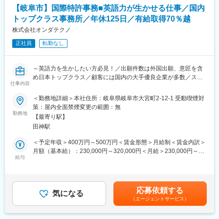
・シフト管理、教育、評価
（RSV）やマネージャーなど、より広い領域で活躍いただけるキ
【岐阜市】国際特許事務■英語力が生かせる仕事／国内
・店舗での電話応対
ャリアがあります。
トップクラス事務所／年休125日／有給取得70％越
・在庫管理、売り場づくり、POP作成
・KPI管理・数値振り返り
株式会社オンダテクノ
■組織構成：
・店舗会議・研修への参加
1店舗あたり店長1名、スタッフ5～15名で運営。チームワークを
正社員
転勤なし
・キャンペーン企画などの集客施策
重視し、相談しやすく協力し合える職場環境です。
■教育体制：
■当社について：
～英語力を生かしたい方必見！／出願件数は外国出願、意匠を含
入社後1ヶ月は店舗で実践研修を実施。サービス知識・業務の流れ
当社は2023年2月に設立された楽天グループ100％出資の新会社
め日本トップクラス／顧客には国内の大手優良企業が多数／ステ
を基礎から学べ、楽天グループ共通のeラーニングでビジネススキ
仕事内容
で、事業運営に必要な企画、立ち上げ、コンサルティング、オペ
ップアップやキャリアアップも可能～
ル習得も可能です。
レーション管理、システム・インフラ整備までを一括して提供し
＜勤務地詳細＞本社住所：岐阜県岐阜市大宮町2-12-1 受動喫煙対
ています。
■業務内容：
策：屋内全面禁煙変更の範囲：無
■このポジションの魅力：
日本から外国への特許出願業務やそれらの中間処理業務における
勤務地
◇業界未経験でも成長しやすい環境
【最寄り駅】
変更の範囲：会社の定める業務
事務手続きを行うポジションです。
料金体系が他キャリアよりシンプルで覚えやすく、提案力を磨き
田神駅
具体的には下記業務をお任せします。
やすい環境。業界未経験でも短期間で成長し、早期独り立ちが可
・国内のクライアントや外国の代理人（特許事務所）とやり取り
＜予定年収＞400万円～500万円＜賃金形態＞月給制＜賃金内訳＞
能です。
をしながら、外国の特許庁に対する特許出願手続や中間処理業務
月額（基本給）：230,000円～320,000円＜月給＞230,000円～
◇事業づくりに携われるやりがい
の補佐をしていただきます。
給与
320,000円＜昇給有無＞有＜残業手当＞有＜給与補足＞※経験・年
後発キャリアならではの柔軟で風通しの良い文化があり、改善提
※中間処理とは、出願後に特許取得に向けて、各国特許庁との間で
齢に応じて処遇を決定します。■昇給：年1回（7月）■賞与：年2
案や企画が運営に反映されやすい環境です。
行われる各種手続きのことで、特許庁からの拒絶理由通知書に対
回（3月、9月）賃金はあくまでも目安の金額であり、選考を通じ
する対応等があります。
て上下する可能性があります。月給(月額)は固定手当を含めた表記
■キャリアパス：
応募依頼する
※手続きは、外国の代理人（特許事務所）を通じて行いますので、
気になる
です。
現場からキャリアをスタートし、単店舗だけでなく複数店舗を統
（エージェントサービス）
英語力を活かしたい方にお勧めの仕事です。
括するスーパーバイザー（RSV）や、担当エリアの方針策定を行
うマネージャー等、より広いマネジメントにも挑戦できます。ま
■当社の魅力：