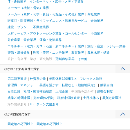
IT・通信業界
インターネット・広告・メディア業界
メーカー（機械・電気）業界
メーカー（素材・化学・食品・化粧品・その他）業界
商社業界
医薬品・医療機器・ライフサイエンス・医療系サービス
金融業界
建設・プラント・不動産業界
人材サービス・アウトソーシング業界・コールセンター
小売業界
外食産業・飲食業界
運輸・物流業界
エネルギー（電力・ガス・石油・新エネルギー）業界
旅行・宿泊・レジャー業界
警備・清掃業界
理容・美容・エステ業界
教育業界
農林水産・鉱業
公社・官公庁・学校・研究施設
冠婚葬祭業界
その他
ほかのこだわり条件で探す
第二新卒歓迎
外資系企業
年間休日120日以上
フレックス勤務
管理職・マネジャー
英語を活かす
転勤なし（勤務地限定）
服装自由
女性活躍
社宅・家賃補助制度
上場企業
中国語を活かす
退職金制度
残業20時間未満
完全週休2日制
職種未経験歓迎
土日祝休み
原則定時退社
海外出張あり
U・Iターン支援あり
ほかの固定給で探す
固定給25万円以上
固定給35万円以上