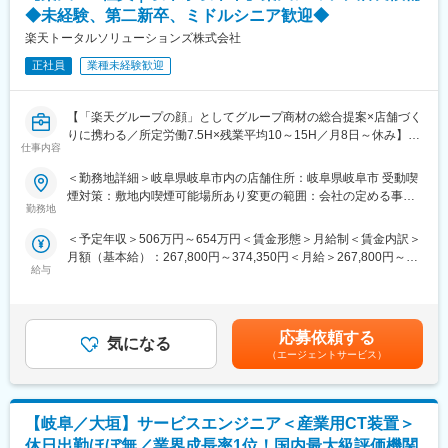
（RSV）やマネージャーなど、より広い領域で活躍いただけるキ
◇店舗運営
◆未経験、第二新卒、ミドルシニア歓迎◆
ャリアがあります。
・店舗での電話応対
楽天トータルソリューションズ株式会社
・在庫管理、売り場づくり、POP作成
■組織構成：
・KPI管理・数値振り返り
正社員
業種未経験歓迎
1店舗あたり店長1名、スタッフ5～15名で運営。チームワークを
・店舗会議・研修への参加
重視し、相談しやすく協力し合える職場環境です。
・キャンペーン企画など、集客に向けた取り組み
【「楽天グループの顔」としてグループ商材の総合提案×店舗づく
■当社について：
りに携わる／所定労働7.5H×残業平均10～15H／月8日～休み】
■教育体制：
仕事内容
当社は2023年2月に設立された楽天グループ100％出資の新会社
楽天モバイルショップへ来店されるお客様に、スマートフォン・
入社後1ヶ月は店舗での実践研修を実施。サービス知識・業務の流
で、事業運営に必要な企画、立ち上げ、コンサルティング、オペ
料金プラン・楽天カード・楽天市場・楽天ポイントなど、楽天経
れなど基礎から学べ、楽天グループ共通のeラーニングでビジネス
＜勤務地詳細＞岐阜県岐阜市内の店舗住所：岐阜県岐阜市 受動喫
レーション管理、システム・インフラ整備までを一括して提供し
済圏のサービスを総合的にご提案します。
スキルの習得も可能。未経験でも安心してスタートできる環境で
煙対策：敷地内喫煙可能場所あり変更の範囲：会社の定める事業
ています。
単なる携帯販売ではなく、楽天グループ唯一の対面チャネルとし
す。
勤務地
所
て、お客様の生活を豊かにするトータルサポートを行うポジショ
＜予定年収＞506万円～654万円＜賃金形態＞月給制＜賃金内訳＞
変更の範囲：会社の定める業務
ンです。
■このポジションの魅力：
月額（基本給）：267,800円～374,350円＜月給＞267,800円～
◇未経験でも成長しやすいシンプルなオペレーション
給与
374,350円＜昇給有無＞有＜残業手当＞有＜給与補足＞※賞与年2
■具体的には：
料金体系が他キャリアよりシンプル覚えやすく、提案力を磨きや
回※別途インセンティブ支給あり賃金はあくまでも目安の金額であ
◇お客様対応
すい環境です。そのため、未経験からでも短期間で成長しやす
り、選考を通じて上下する可能性があります。月給(月額)は固定手
・新規契約・機種変更の受付および提案
く、早期に独り立ちが可能です。
当を含めた表記です。
・料金プラン、楽天ポイント活用、楽天カード、各種サービス案
◇事業づくりに携われるやりがい
応募依頼する
気になる
内
後発キャリアだからこそ柔軟で風通しがよく、改善提案や企画が
（エージェントサービス）
・スマホ初期設定・データ移行サポート
店舗運営に活かされやすい文化があります。
・問い合わせ対応
■キャリアパス：
【岐阜／大垣】サービスエンジニア＜産業用CT装置＞
◇店舗運営
スタッフ（R CREW）から店長を経てRSV（スーパーバイザー）
・シフト管理、教育、評価
へステップアップが可能です。RSV経験後はマネジメントや本部
休日出勤ほぼ無／業界成長率1位！国内最大級評価機関