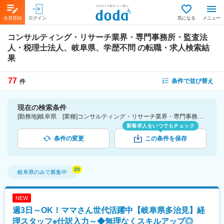
会員登録
ログイン
気になる
メニュー
コンサルティング・リサーチ業界・専門事務所・監査法
人・税理士法人、岐阜県、学歴不問
の転職・求人検索結
果
77
条件で並び替え
件
現在の検索条件
[勤務地]岐阜県 [業種]コンサルティング・リサーチ業界・専門事務所・監査法人・税理士法人 [こだわり条件ピックアップ]学歴不問 [詳細条件](募集・採用情報)学歴不問
新着求人をいつでもチェック
条件の変更
この条件を保存
岐阜県
のみで募集中
NEW
週3日～OK！ママさん世代活躍中【岐阜県多治見】経
理スタッフ※仕訳入力～◆無理なくスキルアップ◎