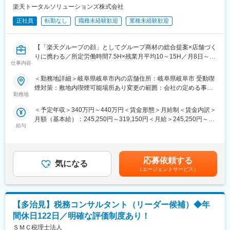
・店舗での電話応対
楽天トータルソリューションズ株式会社
されることも多い仕事です。
・在庫管理、売り場づくり、POP作成
・KPI管理・数値振り返り
正社員
転勤なし
職種未経験歓迎
業種未経験歓迎
■働く環境：
・店舗会議・研修への参加
・設備投資にも注力しておりますが創業から黒字経営を継続して
・キャンペーン企画など、集客に向けた取り組み
おり安定した事業基盤を築いております。
【「楽天グループの顔」としてグループ商材の総合提案×店舗づく
・当社は在籍期間よりも能力を重視しており、能力定義書も導入
りに携わる／所定労働時間7.5H×残業月平均10～15H／月8日～休
■教育体制：
しております、中途入社者がキャリアアップしやすい環境です。
仕事内容
み】
入社後1ヶ月は店舗での実践研修を実施。サービス知識・業務の流
楽天モバイルショップに来店されるお客様へ、スマートフォン・
れなど基礎から学べ、楽天グループ共通のeラーニングでビジネス
＜勤務地詳細＞岐阜県岐阜市内の店舗住所：岐阜県岐阜市 受動喫
変更の範囲：会社の定める業務
料金プラン・楽天カード・楽天市場・楽天ポイントなど、楽天経
スキルの習得も可能。未経験でも安心してスタートできる環境で
煙対策：敷地内喫煙可能場所あり変更の範囲：会社の定める事業
済圏の幅広いサービスを総合的にご提案します。
す。
勤務地
所
単なる携帯販売ではなく、楽天グループ唯一の対面チャネルとし
＜予定年収＞340万円～440万円＜賃金形態＞月給制＜賃金内訳＞
て、お客様の生活をより豊かにするトータルサポートを行うポジ
■このポジションの魅力：
月額（基本給）：245,250円～319,150円＜月給＞245,250円～
ションです。
◇未経験でも成長しやすいシンプルなオペレーション
給与
319,150円＜昇給有無＞有＜残業手当＞有＜給与補足＞※賞与年2
料金体系が他キャリアよりシンプル覚えやすく、提案力を磨きや
回※別途インセンティブ支給あり※上記は都道府県内異動型のみの
■具体的には：
すい環境です。そのため、未経験からでも短期間で成長しやす
場合となります。全国転勤可能型の場合：367万円～560万円賃金
◇お客様対応
く、早期に独り立ちが可能です。
はあくまでも目安の金額であり、選考を通じて上下する可能性が
・新規契約・機種変更の受付および提案
◇事業づくりに携われるやりがい
応募依頼する
気になる
あります。月給(月額)は固定手当を含めた表記です。
・料金プラン、楽天ポイント活用、楽天カード、各種サービスの
後発キャリアだからこそ柔軟で風通しがよく、改善提案や企画が
（エージェントサービス）
案内
店舗運営に活かされやすい文化があります。
・スマホの初期設定・データ移行サポート
・問い合わせ対応
■キャリアパス：
【多治見】税務コンサルタント（リーダー候補）◆年
スタッフ（R CREW）から店長を経てRSV（スーパーバイザー）
◇店舗運営
へステップアップが可能です。RSV経験後はマネジメントや本部
間休日122日／明確な評価制度あり！
・店舗での電話応対
への異動の道もあり、長期的にキャリア形成ができます。まずは
ＳＭＣ税理士法人