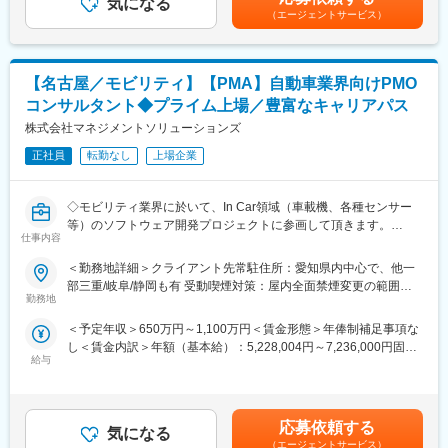
気になる
手当＞有＜給与補足＞■昇給年1回、インセンティブ制度：年4回
目指すのは2028年3月期にグループ売上高500億、営業利益50億
（エージェントサービス）
（店舗の目標達成時に支給）■モデル例:・入社2年目24歳・店長
以上、約500店舗の展開！国内は毎年10～20、海外は20~30店舗
■職務内容：現場を理解しチームを導く店長
職/(インセンティブ含む年俸)470万円・入社5年目27歳・SV職/(イ
の出店を予定しています。
・調理、仕込み、ホール業務の理解およびフォロー
ンセンティブ含む年俸)580万円・入社8年目30歳・ブロック長
・売上金・原価・食材管理
職/(インセンティブ含む年俸)660万円賃金はあくまでも目安の金額
【名古屋／モビリティ】【PMA】自動車業界向けPMO
・店舗の衛生・品質管理
であり、選考を通じて上下する可能性があります。月給(月額)は固
・スタッフ育成、チームマネジメント
コンサルタント◆プライム上場／豊富なキャリアパス
定手当を含めた表記です。
・シフト管理・労務管理
株式会社マネジメントソリューションズ
・店舗の経営戦略立案・実行
正社員
転勤なし
上場企業
「自分だけができる」ではなく、スタッフ一人ひとりの気づきや
強みを引き出し、店の文化として定着させることが、店長の重要
◇モビリティ業界に於いて、In Car領域（車載機、各種センサー
な役割です。
等）のソフトウェア開発プロジェクトに参画して頂きます。
仕事内容
◇モビリティ業界の開発プロジェクトに於けるエンジニアリング
■キャリアパス：
知識を持ち合わせたプロジェクトアナリスト（PMA）としてPMや
・店長 → SV（1～2年で昇格するケース多数）→ エリアマネージ
＜勤務地詳細＞クライアント先常駐住所：愛知県内中心で、他一
リーダー層の業務を支援し、チーム／グループ／組織間の問題を
ャー／ブロック長
部三重/岐阜/静岡も有 受動喫煙対策：屋内全面禁煙変更の範囲：
調整／解決しながら、PJ推進の一翼を担う役割を担当いただきま
・人事／人材育成／労務／広報などの管理部門職
勤務地
人事異動・出向（転籍）等により、当社の国内外の事業所及び当
す。
・商品開発／店舗開発
社の事業所以外が勤務地となる場合あり
＜予定年収＞650万円～1,100万円＜賃金形態＞年俸制補足事項な
・海外事業部（国内店舗で店長経験後、海外で活躍する社員も多
し＜賃金内訳＞年額（基本給）：5,228,004円～7,236,000円固定
■業務詳細
数）
給与
残業手当/月：106,000円～147,000円（固定残業時間30時間0分/
※下記内容はプロジェクト（以下PJと略称）次第で、対応するか
※いずれも社内公募制度による実例のあるキャリアです
月）超過した時間外労働の残業手当は追加支給＜月額＞541,667
否か変動の可能性あり
※「店長＝ゴール」ではなく、その先を見据えた挑戦が可能です
円～750,000円（12分割）（一律手当を含む）＜昇給有無＞有＜
・PJ課題の可視化／分析／改善提案／実行／定着化
残業手当＞有＜給与補足＞※当社給与規定により、経験・スキル等
・RFP／WBSはじめ、提案資料等ドキュメント作成
■働きやすさ：
応募依頼する
気になる
を考慮した上で決定いたします。■昇給・昇格：基本的に年1回
・クライアントフェーシング及び、意思決定支援
・月8～9休／深夜営業基本なし
（エージェントサービス）