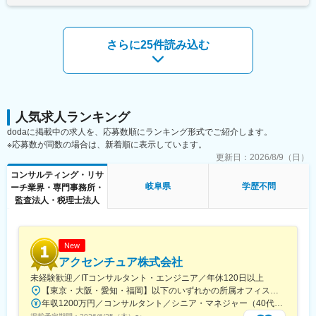
※・テレワーク手当※※については、当社規程に準じ支給賃金はあ
・会議体ファシリテート（議事録作成含む）及び、クライアント
４．プロジェクトマネジメントコンサルタント
くまでも目安の金額であり、選考を通じて上下する可能性があり
へのレポーティング
※プロジェクトマネジメントの次のステップとしては、デリバリー
ます。月給(月額)は固定手当を含めた表記です。
※その他、PJの進行や行程をよりスムーズに行うためのサポート
マネージャーとして担当のお客様を持ち、チームメンバー管理を
さらに25件読み込む
を幅広く行います。
行っていただきます。又社内公募制度等も利用し、PMO以外の職
種に社内でキャリアチェンジをすることも可能です。
■モビリティ×PMの魅力
◇革新的な技術に触れられる
変更の範囲：当社及び出向（転籍）先における各種業務全般
ソフトウエア開発やAI技術などの知識を深められます。また、取
得した知識は自動車業界の枠を超え、IT業界全般で活かすことも
人気求人ランキング
期待ができます。
dodaに掲載中の求人を、応募数順にランキング形式でご紹介します。
◇最先端技術と組織を繋ぐ中核になれる
※応募数が同数の場合は、新着順に表示しています。
PMOコンサルとしてPJに関わる事で、現場が抱える技術的課題と
更新日：
2026/8/9（日）
経営層のビジョンのギャップを埋める役割を果たす重要なポジシ
ョンを担えます。「ソフトウェア×ハードウェア」の複雑な構造を
コンサルティング・リサ
解き、効率的なPJ運営をサポートできます。これらを通じて自動
岐阜県
学歴不問
ーチ業界・専門事務所・
車業界だけでなく他業界でも通用する普遍的なマネジメントスキ
監査法人・税理士法人
ルの獲得が期待できます。
◇自動車業界の「ルールメーカー」になれる
PJ管理やプロセスの策定をけん引する事で、関わる仕事が今後の
New
自動車業界のマネジメントの基準になる可能性があります。
アクセンチュア株式会社
■キャリアパス
未経験歓迎／ITコンサルタント・エンジニア／年休120日以上
PMOとしてのキャリアは以下１～４のステップがございます。
【東京・大阪・愛知・福岡】以下のいずれかの所属オフィスもしくは各エリアのプロジェクト先 所属オフィス：■赤坂インターシティ■関西オフィス■アクセンチュア・アドバンスト・テクノロジーセンター名古屋■福岡オフィス※詳細は勤務地一覧よりご覧いただけます。※所属オフィスを問わずプロジェクトにより、国内出張、海外出張の可能性があります【魅力ポイント│世界の知恵を活用】世界中のベストプラクティスがデータベースに集約されており、数多くの事例や社員の知恵を活用できます。日本では前例のない案件でも、世界各国の社員からオンライン・オフライン（海外出張）問わず、気軽にアドバイスを受けることができます。★ この求人のPOINT ★￣￣V￣￣￣￣￣￣￣￣￣＃世界約78万人規模の大手基盤で安定性◎若手から裁量大きく挑戦・成長できる環境＃土日祝休／連続5日以上の休暇取得も可能！／フルフレックス（コアタイムなし）＃コンサル・IT未経験者向けの手厚い研修◎／メンター制度もあるため安心してチャレンジOK！
１．プロジェクトアドミニストレーター
年収1200万円／コンサルタント／シニア・マネジャー（40代） 年収1000万円／テクノロジーアーキテクト（30代）
２．プロジェクトコントローラー