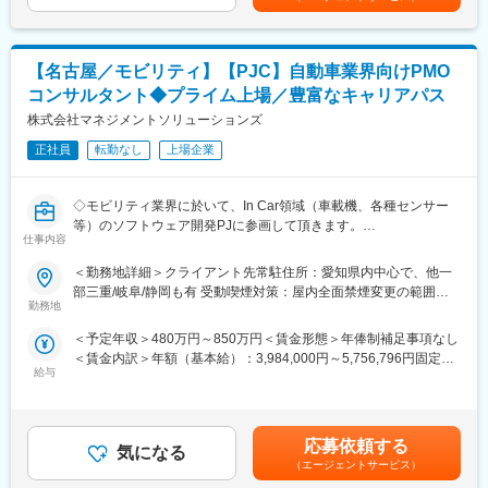
（ご入社月により変動）・子ども手当※・通勤交通費支給（上限5
・PJ内外での課題やプロセスの可視化／分析／改善提案／実行／
・休日出勤や欠員時はSV・ブロック長がサポートし、エリア内で
万円）※・テレワーク手当※※については、当社規程に準じ支給賃
定着化及び、PJ推進に関するルール／ポリシー／ガイドライン策
人員を補完
金はあくまでも目安の金額であり、選考を通じて上下する可能性
定
・無理な長時間労働を防ぐ、組織的な運営体制
があります。月給(月額)は固定手当を含めた表記です。
【名古屋／モビリティ】【PJC】自動車業界向けPMO
・PJメンバーへの指揮／統率及び、育成／フォロー
※その他、プロジェクトの進行や行程をよりスムーズに行うための
■インセンティブ制度／年4回
コンサルタント◆プライム上場／豊富なキャリアパス
サポートを幅広く行います。
・四半期毎の店舗ランキングにより支給
株式会社マネジメントソリューションズ
※年間最大100万円
■案件事例
正社員
転勤なし
上場企業
「人を育て、店を良くする」
・大手自動車メーカー：製造工程で使用するECU故障診断の複数
その結果としての成果を、数字で正当に評価します。
拠点設置（導入）PMO
◇モビリティ業界に於いて、In Car領域（車載機、各種センサー
・大手部品メーカー：ECU搭載の電子PFソフトウェア開発PMO
■こんな方におすすめ：
等）のソフトウェア開発PJに参画して頂きます。
・大手部品メーカー：大規模システム開発PJマネジメントの仕組
・売上管理だけでなく、「人を育てる店長」を目指したい方
仕事内容
◇モビリティ業界の開発PJに於けるエンジニアリング知識を持ち
化及び、各PJへの導入／定着化
・裁量のある環境で、現場発信の店舗づくりに挑戦したい方
合わせたプロジェクトコントローラー（PJC）として、PJ状況を
・モビリティソフト会社：自動運転システム開発PMO及び、同シ
・国内外など、将来のキャリアの選択肢を広く持ちたい方
＜勤務地詳細＞クライアント先常駐住所：愛知県内中心で、他一
正確に把握／可視化と問題を早期発見し、リーダーが意思決定す
ステム品質監査査定／運用支援
・安定した基盤のもと、長期的にキャリアアップしたい方
部三重/岐阜/静岡も有 受動喫煙対策：屋内全面禁煙変更の範囲：
る為の情報を得られる環境を作る役割を担当いただきます。
・モビリティソフト会社：車両制御系機能安全システム開発PMO
勤務地
人事異動・出向（転籍）等により、当社の国内外の事業所及び当
・大手Sier：コネクティッドサービス企画のPJ推進／管理及び、
変更の範囲：会社の定める業務
社の事業所以外が勤務地となる場合あり
＜予定年収＞480万円～850万円＜賃金形態＞年俸制補足事項なし
■業務詳細
部門全体のマネジメント改善
＜賃金内訳＞年額（基本給）：3,984,000円～5,756,796円固定残
※下記内容はプロジェクト（以下PJと略称）次第で、対応するか
※上記はあくまで一例です。
給与
業手当/月：78,000円～103,600円（固定残業時間30時間0分/月）
否か変動の可能性あり
超過した時間外労働の残業手当は追加支給＜月額＞410,000円～
・進捗／課題／品質／リスク等の各種管理（WBSや各種管理帳票
■キャリアパス
583,333円（12分割）（一律手当を含む）＜昇給有無＞有＜残業
の作成/運用と定着化）
PMOとしてのキャリアは以下１～４のステップがございます。
手当＞有＜給与補足＞※当社給与規定により、経験・スキル等を考
・PJ課題に対する解決支援
１．プロジェクトアドミニストレーター
応募依頼する
気になる
慮した上で決定いたします。■昇給・昇格：基本的に年1回（ご入
・開発ベンダー等協力会社及び、クライアントとのスケジュール/
２．プロジェクトコントローラー
（エージェントサービス）
社月により変動）・子ども手当※・通勤交通費支給（上限5万円）
進捗等の各種調整
３．プロジェクトマネジメントアナリスト