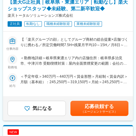
【楽天G正社員｜岐阜県・東濃エリア｜転勤なし】楽天
ど）
・給与計算、納付書作成補助（ご経験に応じて）
ショップスタッフ◆未経験、第二新卒歓迎◆
楽天トータルソリューションズ株式会社
※1人あたり10～20社の企業様を担当いただきます。
正社員
転勤なし
職種未経験歓迎
業種未経験歓迎
※経理業務の一部の業務のご依頼をいただくこともございますが、
一連の流れを全てお任せいただける企業様もございます。
※ご経験やスキルに応じた業務をお任せするため、ご経験のない業
【「楽天グループの顔」としてグループ商材の総合提案×店舗づく
務があってもご安心ください！
りに携わる／所定労働時間7.5H×残業月平均10～15H／月8日～休
仕事内容
み】
■組織構成：
楽天モバイルショップに来店されるお客様へ、スマートフォン・
現在、20代～50代までの12名が活躍中。
＜勤務地詳細＞岐阜県東濃エリア内の店舗住所：岐阜県多治見
料金プラン・楽天カード・楽天市場・楽天ポイントなど、楽天経
OJTでリーダーの方から業務の一連を丁寧に教えていただき、入
市、中津川市 受動喫煙対策：屋内全面禁煙変更の範囲：会社の定
済圏の幅広いサービスを総合的にご提案します。
勤務地
社後１～3か月での独り立ちを想定しております。
める事業所
単なる携帯販売ではなく、楽天グループ唯一の対面チャネルとし
＜予定年収＞340万円～440万円＜賃金形態＞月給制＜賃金内訳＞
て、お客様の生活をより豊かにするトータルサポートを行うポジ
■将来的に担っていただきたい業務：
月額（基本給）：245,250円～319,150円＜月給＞245,250円～
ションです。
経理業務の一連の流れを覚えていただいた後は、より多くの企業
給与
319,150円＜昇給有無＞有＜残業手当＞有＜給与補足＞※賞与年2
様を担当いただきます。
回※別途インセンティブ支給あり※上記は都道府県内異動型のみの
■具体的には：
また、今後も増員を予定しているため、将来的にはマネジメント
場合となります。全国転勤可能型の場合：367万円～560万円賃金
◇お客様対応
業務をお任せいたします！
はあくまでも目安の金額であり、選考を通じて上下する可能性が
・新規契約・機種変更の受付および提案
応募依頼する
気になる
あります。月給(月額)は固定手当を含めた表記です。
・料金プラン、楽天ポイント活用、楽天カード、各種サービスの
■魅力：
（エージェントサービス）
案内
◎企業様ごとのルールなどを把握しながら進めていく業務になる
・スマホの初期設定・データ移行サポート
ため、スキルアップが叶います。
・問い合わせ対応
◎昨年から評価制度を導入しており、年2回昇給がございます。
NEW
◎週3日勤務～柔軟にご勤務可能です。