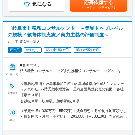
来る電子申請サービスを行ったのが当社です。電子申請は大きく
応募依頼する
を交付します。
気になる
の金額であり、選考を通じて上下する可能性があります。月給(月
省人化に繋がり、大手ハウスメーカーや工務店から大きな支持を
（エージェントサービス）
額)は固定手当を含めた表記です。
得ています。
■キャリアステップについて：
入社後は「建築基準適合判定資格者」の資格取得を目指していた
だきます。2年の実務経験の後、「建築基準適合判定資格者」を取
変更の範囲：会社の定める業務
【岐阜市】税務コンサルタント ～業界トップレベル
得いただきます。
の規模／教育体制充実／実力主義の評価制度～
資格取得後には建築基準法等の法規を満たしているかの確認審
査、中間検査、完了検査をお任せいたします。
辻・本郷税理士法人
中間検査・完了検査－工事着工後に、建築中の建物が設計図通り
正社員
転勤なし
職種未経験歓迎
業種未経験歓迎
に建築されているかをチェックします。
竣工後にも完了検査を行い、実際に完成した建築物が建築基準法
の法規を満たしているか、各地の条例に反していないかを確認
■業務内容：
し、問題なければ「検査済証」等を発行いたします。
法人税務コンサルティングまたは相続コンサルティングのいずれ
※入社後、名古屋本社での研修がございます(お持ちの資格や実務
仕事内容
かのまたは両方の業務をお願いします。
経験によって期間は変動します)
＜勤務地詳細＞岐阜事務所住所：岐阜県岐阜市金町8-1 フロンテ
法人向け税務コンサルティング
ィア丸杉ビル5階受動喫煙対策：屋内全面禁煙変更の範囲：会社の
■就業環境について：
・法人顧問業務（月次・決算・申告書作成など）
勤務地
定める事業所
残業は30時間を社内上限としており、超過する場合は総務への申
【最寄り駅】
・税に関する課題や現状のヒアリング
請が必要となります。それを越えても上限は45時間となってお
名鉄岐阜駅、岐阜駅、加納駅(岐阜県)
・財務諸表の精査による、適用可能な税法・規制の確認
り、45時間を超える申請はここ直近では0件となっています。
・節税対策やリスク回避の方法など税務戦略の策定
＜予定年収＞330万円～550万円＜賃金形態＞月給制補足事項なし
・税務当局の調査への対応、コンプライアンスの維持 など
＜賃金内訳＞月額（基本給）：203,000円～338,100円固定残業手
■当社について：
・法人オーナーへ向けた辻本郷のグループソリューション提案
給与
当/月：33,000円～54,900円（固定残業時間20時間0分/月）超過し
【無くならない仕事】過去来、官公庁が行ってきた建築物の確認
（保険・不動産・М＆A・ITソフト提案） など
た時間外労働の残業手当は追加支給＜月給＞236,000円～393,000
申請業務を民間へ解放され、認可を受けて行っているのが当社で
円（一律手当を含む）＜昇給有無＞有＜残業手当＞有＜給与補足
す。建築物がある限り無くならないのが当社の仕事です。