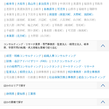
岐阜市
大垣市
高山市
多治見市
関市
中津川市
美濃市
瑞浪市
羽島市
恵那市
美濃加茂市
土岐市
各務原市
可児市
山県市
瑞穂市
飛騨市
本巣市
郡上市
下呂市
海津市
揖斐郡（揖斐川町、大野町、池田町）
加茂郡（坂祝町、富加町、川辺町、七宗町、八百津町、白川町、東白川村）
安八郡（神戸町、輪之内町、安八町）
羽島郡（岐南町、笠松町）
不破郡（垂井町、関ケ原町）
養老郡（養老町）
可児郡（御嵩町）
本巣郡（北方町）
大野郡（白川村）
コンサルティング・リサーチ業界・専門事務所・監査法人・税理士法人、岐阜
県、学歴不問の転職・求人情報を業種で絞り込む
経営・戦略コンサルティング
組織人事コンサルティング
財務・会計アドバイザリー（FAS）
リスクコンサルティング
その他専門コンサルティング
シンクタンク
マーケティング・リサーチ
監査法人
税理士法人
法律事務所
会計事務所
特許事務所・弁理士事務所
司法書士事務所・行政書士事務所
社会保険労務士事務所
総合コンサルティング
ほかのエリアで探す
静岡県
愛知県
三重県
ほかの業種で探す