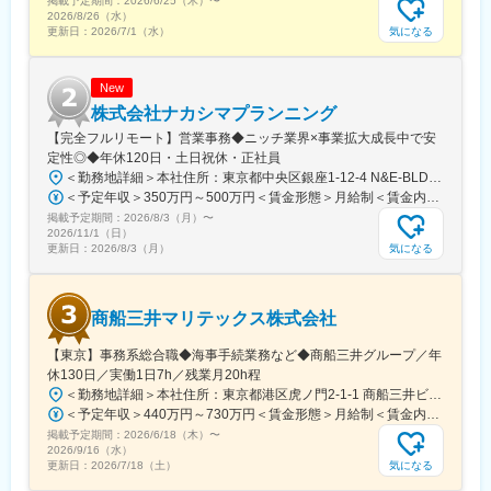
掲載予定期間：
2026/6/25（木）
〜
３．プロジェクトマネジメントアナリスト
2026/8/26（水）
気になる
更新日：
2026/7/1（水）
４．プロジェクトマネジメントコンサルタント
※プロジェクトマネジメントの次のステップとしては、デリバリー
マネージャーとして担当のお客様を持ち、チームメンバー管理を
New
行っていただきます。又社内公募制度等も利用し、PMO以外の職
株式会社ナカシマプランニング
種にキャリアチェンジ可能です。
【完全フルリモート】営業事務◆ニッチ業界×事業拡大成長中で安
変更の範囲：当社及び出向（転籍）先における各種業務全般
定性◎◆年休120日・土日祝休・正社員
＜勤務地詳細＞本社住所：東京都中央区銀座1-12-4 N&E-BLD.7階受動喫煙対策：屋内全面禁煙変更の範囲：会社の定める事業所
＜予定年収＞350万円～500万円＜賃金形態＞月給制＜賃金内訳＞月額（基本給）：220,000円～270,000円＜月給＞220,000円～270,000円＜昇給有無＞有＜残業手当＞有＜給与補足＞■賞与：あり■昇給：あり賃金はあくまでも目安の金額であり、選考を通じて上下する可能性があります。月給(月額)は固定手当を含めた表記です。
掲載予定期間：
2026/8/3（月）
〜
2026/11/1（日）
気になる
更新日：
2026/8/3（月）
商船三井マリテックス株式会社
【東京】事務系総合職◆海事手続業務など◆商船三井グループ／年
休130日／実働1日7h／残業月20h程
＜勤務地詳細＞本社住所：東京都港区虎ノ門2-1-1 商船三井ビル勤務地最寄駅：東京メトロ銀座線／虎ノ門駅受動喫煙対策：屋内全面禁煙変更の範囲：会社の定める事業所
＜予定年収＞440万円～730万円＜賃金形態＞月給制＜賃金内訳＞月額（基本給）：291,800円～487,000円＜月給＞291,800円～487,000円＜昇給有無＞有＜残業手当＞有＜給与補足＞※上記想定年収には賞与3ヶ月分を含みます。金額は目安の金額であり、これまでのご経験・スキル・現年収等を総合的に考慮し決定いたします。■昇給：年1回■賞与：3ヶ月分（前年度実績）賃金はあくまでも目安の金額であり、選考を通じて上下する可能性があります。月給(月額)は固定手当を含めた表記です。
掲載予定期間：
2026/6/18（木）
〜
2026/9/16（水）
気になる
更新日：
2026/7/18（土）