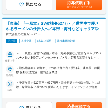
387,582円（12分割）（一律手当を含む）＜昇給有無＞有＜残業
・店舗の売上金、食材、衛生管理
応募依頼する
気になる
手当＞有＜給与補足＞■昇給年1回、インセンティブ制度：年4回
・スタッフ育成、シフト管理
（エージェントサービス）
（店舗の目標達成時に支給）■モデル例:・入社2年目24歳・店長
・店舗の経営戦略、売上施策立案 など
職/(インセンティブ含む年俸)470万円・入社5年目27歳・SV職/(イ
ンセンティブ含む年俸)580万円・入社8年目30歳・ブロック長
■入社後のキャリアについて
職/(インセンティブ含む年俸)660万円賃金はあくまでも目安の金額
【東海】『一風堂』SV候補◆527万～／世界中で愛さ
まずは座学研修⇒研修店舗でのOJT研修を行います。毎月、人事
であり、選考を通じて上下する可能性があります。月給(月額)は固
による面談があり、未経験の方でも安心して勤務することができ
れるラーメンの仕掛人へ／本部・海外などキャリア◎
定手当を含めた表記です。
ます。
株式会社力の源カンパニー
ご自身のライフステージの変化に合わせて、途中から働き方を変
えるなど柔軟な区分変更が可能です。
正社員
上場企業
5名以上採用
業種未経験歓迎
個人の経験・能力にもよりますが、1～2年で店長になるケースが
多く、国内店舗で経験を積み、海外店舗、キャリアアップを目指
～『一風堂』直営SV候補／本部・海外事業など豊富なキャリアパ
せるポジションとなっております。
ス★／最大100万のインセンティブあり／深夜営業基本なし～
仕事内容
■働き方ついて
国内外で約300店舗、世界15の国や地域で展開する世界的ブラン
・月8～9休／深夜営業基本なし
＜勤務地詳細＞東海エリアの各店舗住所：愛知県、岐阜県、静岡
ド『一風堂』のSV候補をお任せいたします。
・休日出勤などもブロック長、SVがサポートしていますのでエリ
県 受動喫煙対策：屋内全面禁煙
国内の複数店舗のマネジメントを行っていただき、マーケティン
ア内で人員を補い合い、適正な運営を実現しています。
勤務地
グや店長の教育など、実際に店舗で店長と一緒に店を磨き続けま
＜予定年収＞527万円～650万円＜賃金形態＞年俸制※能力とご経
す。
■将来ビジョン
験、希望年収に基づいて優遇いたします。インセンティブ制度あ
目指すのは2028年3月期にグループ売上高500億、営業利益50億
給与
り＜賃金内訳＞年額（基本給）：4,674,000円～5,000,000円固定
■職務内容
以上、約500店舗の展開！国内は毎年10～20、海外は20~30店舗
残業手当/月：50,000円～70,000円（固定残業時間30時間0分/月）
入社後はまずは「店長」としてご活躍いただき、その後SV業務を
の出店を予定しています。
超過した時間外労働の残業手当は追加支給＜月額＞439,500円～
お任せいたします。
当社はこれからも新たな地域や国に新事業を拡大していくため、
486,666円（12分割）（一律手当を含む）＜昇給有無＞有＜残業
・調理業務、仕込み、ホール業務
多彩なキャリアパスがございます。
応募依頼する
気になる