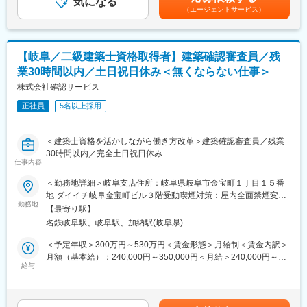
気になる
通じて上下する可能性があります。月給(月額)は固定手当を含めた
（エージェントサービス）
表記です。
■キャリアステップについて：
入社後は「建築基準適合判定資格者」の資格取得を目指していた
だきます。2年の実務経験の後、「建築基準適合判定資格者」を取
【岐阜／二級建築士資格取得者】建築確認審査員／残
得いただきます。
業30時間以内／土日祝日休み＜無くならない仕事＞
資格取得後には建築基準法等の法規を満たしているかの確認審
査、中間検査、完了検査をお任せいたします。中間検査・完了検
株式会社確認サービス
査－工事着工後に、建築中の建物が設計図通りに建築されている
正社員
5名以上採用
かをチェックします。竣工後にも完了検査を行い、実際に完成し
た建築物が建築基準法の法規を満たしているか、各地の条例に反
していないかを確認し、問題なければ「検査済証」等を発行いた
＜建築士資格を活かしながら働き方改革＞建築確認審査員／残業
します。
30時間以内／完全土日祝日休み
※入社後、名古屋本社での研修がございます。(最長3ヶ月程度)
仕事内容
■業務内容：
＜勤務地詳細＞岐阜支店住所：岐阜県岐阜市金宝町１丁目１５番
■就業環境について：
新築の戸建住宅やマンション等共同住宅などの「法適合予備審査
地 ダイイチ岐阜金宝町ビル３階受動喫煙対策：屋内全面禁煙変更
残業は30時間を社内上限としており、超過する場合は総務への申
業務」をお任せします。建築基準法・品確法などの法規を満たし
勤務地
の範囲：会社の定める事業所
請が必要となります。それを越えても上限は45時間となってお
【最寄り駅】
ているかの確認、申請された設計図や資料をみて審査を行うポジ
り、45時間を超える申請はここ直近では0件となっています。
名鉄岐阜駅、岐阜駅、加納駅(岐阜県)
ションです。
＜予定年収＞300万円～530万円＜賃金形態＞月給制＜賃金内訳＞
■当社について：
■業務詳細：
月額（基本給）：240,000円～350,000円＜月給＞240,000円～
【無くならない仕事】過去来、官公庁が行ってきた建築物の確認
・ハウスメーカーやディベロッパー等から申請依頼を受け、申請
給与
350,000円＜昇給有無＞有＜残業手当＞有＜給与補足＞■賞与：年
申請業務を民間へ解放され、認可を受けて行っているのが当社で
書・設計図などの必要書類をお預かりします。
2回（7月・12月）※年齢・経験により加給・優遇いたします。※残
す。建築物がある限り無くならないのが当社の仕事です。
・資料を建築基準法の法規を満たしているか、条例に反していな
業代全額支給※平均年収 2級建築士：420万円 1級建築士：450
【電子申請を初めて行った企業】業界で初めてWEB上で申請が出
いかといった観点でチェックし、問題なければ、「確認済証」等
万円 建築基準適合判定資格者：520万円賃金はあくまでも目安