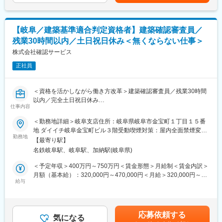
パートは通常業務の時間を超えて働くことはありません。扶養内
変更の範囲：会社の定める業務
勤務や、柔軟な就業時間等、ライフスタイルに合わせた働き方が
可能です。子育て世代の方も大歓迎です。週３日～１日５時間～
【岐阜／建築基準適合判定資格者】建築確認審査員／
OKです。
残業30時間以内／土日祝日休み＜無くならない仕事＞
■当ポジションの特徴：
株式会社確認サービス
・基本は入力作業をお願いしますが、スキルアップ希望の方やご
正社員
経験がある方は、適性に合わせたお仕事をお任せします。
■当社の強み：
＜資格を活かしながら働き方改革＞建築確認審査員／残業30時間
（1）圧倒的な品質、対応スピード
以内／完全土日祝日休み
ベテラン社員が若手スタッフの作成資料を管理しています。
仕事内容
■業務内容：
kintoneで全員の進捗を管理しているので、急な欠勤等があっても
新築の戸建住宅やマンション等共同住宅などの「法適合予備審査
＜勤務地詳細＞岐阜支店住所：岐阜県岐阜市金宝町１丁目１５番
代理対応可能です。お客様の質問には、チャットワークでその日
業務」をお任せします。建築基準法・品確法などの法規を満たし
地 ダイイチ岐阜金宝町ビル３階受動喫煙対策：屋内全面禁煙変更
中には必ず返信します。
ているかの確認、申請された設計図や資料をみて審査を行うポジ
勤務地
の範囲：会社の定める事業所
（2）ITに強い
【最寄り駅】
ションです。
全国トップレベルでITに精通しています。顧客対応はほとんどオ
名鉄岐阜駅、岐阜駅、加納駅(岐阜県)
■業務詳細：
ンラインで行っており、いつでも遠隔でスピーディーに対応でき
・ハウスメーカーやディベロッパー等から申請依頼を受け、申請
＜予定年収＞400万円～750万円＜賃金形態＞月給制＜賃金内訳＞
ます。また、お客様自身のIT導入も推進しています。
書・設計図などの必要書類をお預かりします。
月額（基本給）：320,000円～470,000円＜月給＞320,000円～
（3）幅広いサービス展開
・建築基準法等の法規を満たしているかの確認審査、中間検査、
給与
470,000円＜昇給有無＞有＜残業手当＞有＜給与補足＞■賞与：年
税務会計顧問だけでなく、金融機関OBによる金融機関対応、コン
完了検査をお任せいたします。中間検査・完了検査－工事着工後
2回（7月・12月）※年齢・経験により加給・優遇いたします。※残
サルタントによる経営・財務支援といった幅広いサービス展開を
に、建築中の建物が設計図通りに建築されているかをチェックし
業代全額支給※平均年収 建築基準適合判定資格者：520万円賃金
しています。
ます。竣工後にも完了検査を行い、実際に完成した建築物が建築
はあくまでも目安の金額であり、選考を通じて上下する可能性が
応募依頼する
基準法の法規を満たしているか、各地の条例に反していないかを
気になる
あります。月給(月額)は固定手当を含めた表記です。
変更の範囲：会社の定める業務