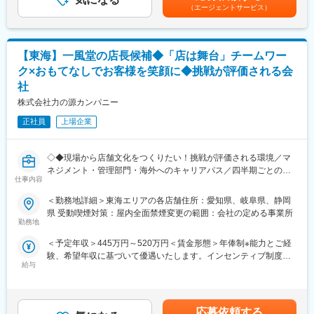
手当＞有＜給与補足＞■昇給年1回、インセンティブ制度：年4回
・売上金管理、食材管理
国内外の店舗での店長やエリアMGR、ブロック長、人事・労務・
（エージェントサービス）
（店舗の目標達成時に支給）■モデル例:・入社5年目27歳・SV
・店舗の衛生管理
広報・商品開発といった本部事業部や海外事業部など、「日本の
職/(インセンティブ含む年俸)580万円・入社8年目30歳・ブロック
・スタッフの育成、シフトの管理
食文化を世界に広めたい」「新しいフードビジネスを立ち上げた
長職/(インセンティブ含む年俸)660万円賃金はあくまでも目安の金
・店舗の経営戦略の立案
い」など社員が実現できる社風となっております。
額であり、選考を通じて上下する可能性があります。月給(月額)は
【東海】一風堂の店長候補◆「店は舞台」チームワー
・店舗の売上を高める企画立案
固定手当を含めた表記です。
※店長、SVとしてご活躍いただいた後は、海外事業部、商品開発
■インセンティブ制度／年4回
ク×おもてなしでお客様を笑顔に◆挑戦が評価される会
部、人材開発部など本部・海外事業へのキャリアパスや独立支援
・四半期毎の店舗ランキングにより決まります。
社
制度もございます。
※年間で最大100万／決算賞与（※業績による）2022年度実績20万
株式会社力の源カンパニー
～100万の実績あり
■モデル例:
正社員
上場企業
・入社5年目27歳・SV職/(インセンティブ含む年俸)580万円
・入社8年目30歳・ブロック長職/(インセンティブ含む年俸)660万
円
◇◆現場から店舗文化をつくりたい！挑戦が評価される環境／マ
ネジメント・管理部門・海外へのキャリアパス／四半期ごとのイ
仕事内容
■働き方ついて
ンセンティブあり◆◇
・月8～9休／深夜営業基本なし
＜勤務地詳細＞東海エリアの各店舗住所：愛知県、岐阜県、静岡
・休日出勤などもブロック長、SVがサポートしていますのでエリ
おすすめPOINT
県 受動喫煙対策：屋内全面禁煙変更の範囲：会社の定める事業所
ア内で人員を補い合い、適正な運営を実現しています。
＼マニュアルではなく“現場での気づき”を文化に！裁量×挑戦の店
勤務地
長ポジション／
＜予定年収＞445万円～520万円＜賃金形態＞年俸制※能力とご経
■インセンティブ制度／年4回
・接客マニュアルは最小限。現場の“気づき”から生まれるおもてな
験、希望年収に基づいて優遇いたします。インセンティブ制度あ
・四半期毎の店舗ランキングにより決まります。
しを、文化として育てていく役割です
給与
り＜賃金内訳＞年額（基本給）：3,770,400円～4,404,000円固定
※年間で最大100万／決算賞与（※業績による）2022年度実績20万
・深夜勤務は基本なし＆欠員時はエリアで支え合う体制あり。急
残業手当/月：57,200円～66,800円（固定残業時間25時間0分/月）
～100万
な休日出勤や長時間労働を防ぐ仕組みを整えています
超過した時間外労働の残業手当は追加支給＜月額＞371,400円～
・売上・人材育成・店舗づくりへの貢献は、インセンティブでし
433,800円（12分割）（一律手当を含む）＜昇給有無＞有＜残業
■当社について
っかり還元（最大年100万円）
応募依頼する