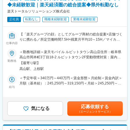
・在庫管理、売り場づくり、POP作成
は、他の職業では味わえない特別な職業です。毎月の試算表や決
◆未経験歓迎｜楽天経済圏の総合提案◆県外転勤なし
・KPI管理・数値振り返り
算書の報告の際、経営者の方々の真剣な眼差しには気と身が引き
・店舗会議・研修への参加
楽天トータルソリューションズ株式会社
締まる思いを感じ、経営者と共に未来を現実にするための打ち合
・キャンペーン企画など、集客に向けた取り組み
わせをしており、経営をサポートできる税理士としてお客様の支
正社員
転勤なし
職種未経験歓迎
業種未経験歓迎
援をしていきます。
■教育体制：
入社後1ヶ月は店舗での実践研修を実施。
変更の範囲：会社の定める業務
【「楽天グループの顔」としてグループ商材の総合提案×店舗づく
サービス知識・業務の流れなど基礎から学べ、楽天グループ共通
りに携わる／所定労働時間7.5H×残業月平均10～15H／マイカー
のeラーニングでビジネススキルの習得も可能。未経験でも安心し
仕事内容
通勤相談可◎／月8日～休み】
てスタートできる環境です。
楽天モバイルショップに来店されるお客様へ、楽天経済圏の幅広
＜勤務地詳細＞楽天モバイル ルビットタウン高山店住所：岐阜県
いサービスを総合的にご提案します。
高山市岡本町3丁目18-2 ルビットタウン2F受動喫煙対策：屋内全
■このポジションの魅力：
単なる携帯販売ではなく、楽天グループ唯一の対面チャネルとし
勤務地
面禁煙変更の範囲：会社の定める事業所
◇未経験でも成長しやすいシンプルなオペレーション
【最寄り駅】
て、お客様の生活をより豊かにするトータルサポートを行うポジ
料金体系が他キャリアよりシンプル覚えやすく、提案力を磨きや
高山駅、上枝駅
ションです。
すい環境です。そのため、未経験からでも短期間で成長しやす
＜予定年収＞340万円～440万円＜賃金形態＞月給制＜賃金内訳＞
く、早期に独り立ちが可能です。
■具体的には：
月額（基本給）：245,250円～319,150円＜月給＞245,250円～
◇事業づくりに携われるやりがい
◇お客様対応
給与
319,150円＜昇給有無＞有＜残業手当＞有＜給与補足＞※賞与年2
後発キャリアだからこそ柔軟で風通しがよく、改善提案や企画が
・新規契約・機種変更の受付および提案
回※別途インセンティブ支給あり※上記は都道府県内異動型のみの
店舗運営に活かされやすい文化があります。
・料金プラン、楽天ポイント活用、楽天カード、各種サービスの
場合となります。全国転勤可能型の場合：367万円～560万円賃金
◇マイカー通勤：社内規定がございますので、ご希望の方はご相
案内
はあくまでも目安の金額であり、選考を通じて上下する可能性が
談ください！
応募依頼する
・スマホの初期設定・データ移行サポート
気になる
あります。月給(月額)は固定手当を含めた表記です。
（エージェントサービス）
・問い合わせ対応
■キャリアパス：
スタッフ（R CREW）としてご活躍いただいたのち、約1年で店長
◇店舗運営
昇格を目指していただきます。その後はスーパーバイザー
・店舗での電話応対