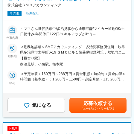
株式会社ＳＭＣアカウンティング
その他
転勤なし
～ママさん世代活躍中/多治見駅から通勤可能/マイカー通勤OK/土
日祝休み/年間休日122日/スキルアップが叶う～
仕事内容
■採用背景：
＜勤務地詳細＞SMCアカウンティング 多治見事務所住所：岐阜
経理作業の手が足りないとお困りの企業様を対象とし経理代行を
県多治見市太平町6-19 ＳＭＣビル１階受動喫煙対策：敷地内全面
行っている当社は、より多くのお客様のご支援をしていくため、
勤務地
禁煙変更の範囲：会社の定める事業所
【最寄り駅】
新たな仲間を探す増員採用を行います！
多治見駅、小泉駅、根本駅
＜予定年収＞160万円～288万円＜賃金形態＞時給制＜賃金内訳＞
■業務概要：
時間額（基本給）：1,200円～1,500円＜想定月額＞115,200円～
中小企業やベンチャー企業を中心とした、企業様の経理代行をお
給与
144,000円＜昇給有無＞有＜残業手当＞有＜給与補足＞■昇給：あ
任せします！（一部自社の経理業務もお任せする場合がございま
り（年1回、実績あり）賃金はあくまでも目安の金額であり、選考
す）
を通じて上下する可能性があります。月給(月額)は固定手当を含め
た表記です。
応募依頼する
■業務詳細 ※変更の範囲：会社の定める業務
気になる
（エージェントサービス）
・会計ソフト（マネーフォワード・弥生会計）への仕訳入力、支
払一覧表の作成、 請求書発行
・各種帳票の整理、売掛金・買掛金の管理、書類作成・ファイリ
ング
NEW
・クライアントとの電話・メール対応（内容の確認、資料回収な