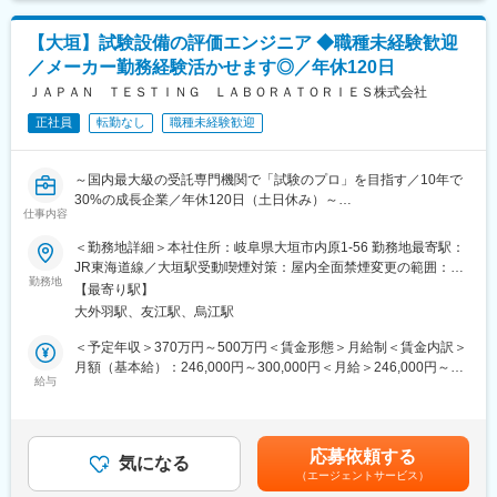
■組織構成：
【大垣】試験設備の評価エンジニア ◆職種未経験歓迎
同部署では現在5名の方が活躍中です。
／メーカー勤務経験活かせます◎／年休120日
■当社について：
ＪＡＰＡＮ ＴＥＳＴＩＮＧ ＬＡＢＯＲＡＴＯＲＩＥＳ株式会社
あらゆる業界のトップメーカーの「開発品評価」に関わる国内最
正社員
転勤なし
職種未経験歓迎
大級の受託専門機関です。
お取引先業界は 自動車をはじめ、航空宇宙・電機・半導体・食
品・素材・医薬品・化粧品など幅広く、その数4,500社となってお
～国内最大級の受託専門機関で「試験のプロ」を目指す／10年で
ります。
30%の成長企業／年休120日（土日休み）～
当社は設備数350種と国内最大級で幅広い業界との取引があり、
仕事内容
業界成長率1位を誇ります。
■職務概要：
＜勤務地詳細＞本社住所：岐阜県大垣市内原1-56 勤務地最寄駅：
顧客からの試験依頼に対して、試験設計からその実施まで対応し
JR東海道線／大垣駅受動喫煙対策：屋内全面禁煙変更の範囲：会
■当社の特長：
ていただきます。
勤務地
社の定める事業所
・競合他社数は100社程度のニッチな業界で、自動車をコアに、
【最寄り駅】
また、適性を考慮し、将来的にリーダーをお任せする可能性がご
成長産業に携わっている会社です。今後は需要の高まる電気自動
大外羽駅、友江駅、烏江駅
ざいます。
車の評価や試験を行く予定です。
＜予定年収＞370万円～500万円＜賃金形態＞月給制＜賃金内訳＞
・成長率は10年で30％と、今後も伸びが期待できる今後の成長性
■職務詳細：
月額（基本給）：246,000円～300,000円＜月給＞246,000円～
の高い業界です。
・試験対応：通常の信頼性試験から非定型（オーダーメイド試
給与
300,000円＜昇給有無＞有＜残業手当＞有＜給与補足＞※経験・能
・完全に独立した第三者機関の受託分析業。関わる製品は様々
験）の試験対応をお願いします。
力・前給を考慮の上、決定します■昇給：年1回■賞与：年2回■残
で、成長環境がございます。開発現場で必要とされる評価分析技
・試験設計：顧客の要望に合わせて、どのような試験であればよ
業手当：別途支給賃金はあくまでも目安の金額であり、選考を通
術を揃えており他にはない柔軟な評価の実施が特徴的です。
いか考案をいただきます
じて上下する可能性があります。月給(月額)は固定手当を含めた表
応募依頼する
※経験に応じて、試験対応から徐々に設計までお任せしますので、
気になる
記です。
（エージェントサービス）
ご安心ください。将来的には、顧客との打ち合わせ（課題への解
変更の範囲：会社の定める業務