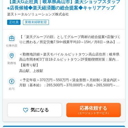
（RSV）やマネージャーなど、より広い領域で活躍いただけるキ
【楽天G正社員｜岐阜県高山市】楽天ショップスタッフ
・在庫管理、売り場づくり、POP作成
ャリアがあります。
※店長候補◆楽天経済圏の総合提案◆キャリアアップ
・KPI管理・数値振り返り
・店舗会議・研修への参加
楽天トータルソリューションズ株式会社
■組織構成：
・キャンペーン企画など、集客に向けた取り組み
1店舗あたり店長1名、スタッフ5～15名で運営。チームワークを
正社員
業種未経験歓迎
重視し、相談しやすく協力し合える職場環境です。
■教育体制：
入社後1ヶ月は店舗での実践研修を実施。
■当社について：
【「楽天グループの顔」としてグループ商材の総合提案×店舗づく
サービス知識・業務の流れなど基礎から学べ、楽天グループ共通
当社は2023年2月に設立された楽天グループ100％出資の新会社
りに携わる／所定労働7.5H×残業平均10～15H／月8日～休み】
のeラーニングでビジネススキルの習得も可能。未経験でも安心し
仕事内容
で、事業運営に必要な企画、立ち上げ、コンサルティング、オペ
楽天モバイルショップへ来店されるお客様に、スマートフォン・
てスタートできる環境です。
レーション管理、システム・インフラ整備までを一括して提供し
料金プラン・楽天カード・楽天市場・楽天ポイントなど、楽天経
＜勤務地詳細＞楽天モバイル ルビットタウン高山店住所：岐阜県
ています。
済圏のサービスを総合的にご提案します。
高山市岡本町3丁目18-2 ルビットタウン2F受動喫煙対策：屋内全
■このポジションの魅力：
単なる携帯販売ではなく、楽天グループ唯一の対面チャネルとし
勤務地
面禁煙変更の範囲：会社の定める事業所
◇未経験でも成長しやすいシンプルなオペレーション
【最寄り駅】
変更の範囲：会社の定める業務
て、お客様の生活を豊かにするトータルサポートを行うポジショ
料金体系が他キャリアよりシンプル覚えやすく、提案力を磨きや
高山駅、上枝駅
ンです。
すい環境です。そのため、未経験からでも短期間で成長しやす
＜予定年収＞370万円～550万円＜賃金形態＞月給制＜賃金内訳＞
く、早期に独り立ちが可能です。
■具体的には：
月額（基本給）：265,500円～370,000円＜月給＞265,500円～
◇事業づくりに携われるやりがい
◇お客様対応
給与
370,000円＜昇給有無＞有＜残業手当＞有＜給与補足＞※賞与年2
後発キャリアだからこそ柔軟で風通しがよく、改善提案や企画が
・新規契約・機種変更の受付および提案
回※別途インセンティブ支給あり賃金はあくまでも目安の金額であ
店舗運営に活かされやすい文化があります。
・料金プラン、楽天ポイント活用、楽天カード、各種サービス案
り、選考を通じて上下する可能性があります。月給(月額)は固定手
◇マイカー通勤：社内規定がございますので、ご希望の方はご相
内
当を含めた表記です。
談ください！
応募依頼する
・スマホ初期設定・データ移行サポート
気になる
（エージェントサービス）
・問い合わせ対応
■キャリアパス：
スタッフ（R CREW）としてご活躍いただいたのち、約1年で店長
◇店舗運営
昇格を目指していただきます。その後はスーパーバイザー