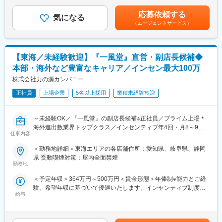
り、選考を通じて上下する可能性があります。月給(月額)は固定手
ご自身の知見が深まります。
当を含めた表記です。
応募依頼する
お客様の課題解決に直結したことを実感しやすく、成果が見えや
気になる
変更の範囲：会社の定める業務
（エージェントサービス）
すいです。
■フラットな環境
社員一人ひとりがお客様との距離が近く、年齢関係なく裁量を持
【東海／未経験歓迎】『一風堂』直営・副店長候補◆
って主役として仕事に取り組むことができます。当社は平均年齢
本部・海外など豊富なキャリア／インセン最大100万
33歳と比較的若く、男女比・文理比も半々とフラットな環境で
す。
株式会社力の源カンパニー
正社員
上場企業
5名以上採用
業種未経験歓迎
■当社の特長
・競合他社数は100社程度のニッチな業界で、自動車をコアに、
成長産業に携わっている会社です。今後は需要の高まる電気自動
～未経験OK／『一風堂』の副店長候補※正社員／プライム上場＊
車の評価や試験を行っていきたいと考えています。
海外進出数業界トップクラス／インセンティブ年4回・月8～9
・成長率は10年で30％と、今後も伸びが期待できる今後の成長性
仕事内容
休・深夜営業基本なし～
の高い業界です。
＜勤務地詳細＞東海エリアの各店舗住所：愛知県、岐阜県、静岡
・完全に独立した第三者機関の受託分析業。関わる製品は様々
国内外で約300店舗、世界15の国や地域で展開する世界的ブラン
県 受動喫煙対策：屋内全面禁煙
で、成長環境がございます。開発現場で必要とされる評価分析技
ド『一風堂』の副店長候補をお任せいたします。
勤務地
術を揃えており他にはない柔軟な評価の実施が特徴的です。
キャリア形成に欠かせない経営・マネジメントスキルを身につけ
＜予定年収＞364万円～500万円＜賃金形態＞年俸制※能力とご経
ていただける環境があり、自身の裁量で企画・マネジメントまで
変更の範囲：会社の定める業務
験、希望年収に基づいて優遇いたします。インセンティブ制度あ
幅広く携われるチャンスがございます。
給与
り＜賃金内訳＞年額（基本給）：3,163,200円～3,810,992円固定
残業手当/月：50,000円～70,000円（固定残業時間25時間0分/月）
■職務内容
超過した時間外労働の残業手当は追加支給＜月額＞313,600円～
・調理、仕込、ホール業務