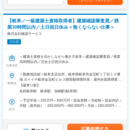
（エージェントサービス）
確認し、問題なければ「検査済証」等を発行いたします。
※入社後、名古屋本社での研修がございます。(最長3ヶ月程度)
■就業環境について：
残業は30時間を社内上限としており、超過する場合は総務への申
【岐阜／一級建築士資格取得者】建築確認審査員／残
請が必要となります。それを越えても上限は45時間となってお
業30時間以内／土日祝日休み＜無くならない仕事＞
り、45時間を超える申請はここ直近では0件となっています。
■当社について：
株式会社確認サービス
【無くならない仕事】過去来、官公庁が行ってきた建築物の確認
正社員
申請業務を民間へ解放され、認可を受けて行っているのが当社で
す。建築物がある限り無くならないのが当社の仕事です。
【電子申請を初めて行った企業】業界で初めてWEB上で申請が出
＜建築士資格を活かしながら働き方改革＞建築確認審査員／残業
来る電子申請サービスを行ったのが当社です。電子申請は大きく
30時間以内／完全土日祝日休み
省人化に繋がり、大手ハウスメーカーや工務店から大きな支持を
仕事内容
得ています。
■業務内容：
＜勤務地詳細＞岐阜支店住所：岐阜県岐阜市金宝町１丁目１５番
新築の戸建住宅やマンション等共同住宅などの「法適合予備審査
地 ダイイチ岐阜金宝町ビル３階受動喫煙対策：屋内全面禁煙変更
業務」をお任せします。建築基準法・品確法などの法規を満たし
勤務地
の範囲：会社の定める事業所
変更の範囲：会社の定める業務
【最寄り駅】
ているかの確認、申請された設計図や資料をみて審査を行うポジ
名鉄岐阜駅、岐阜駅、加納駅(岐阜県)
ションです。
＜予定年収＞335万円～600万円＜賃金形態＞月給制＜賃金内訳＞
■業務詳細：
月額（基本給）：260,000円～360,000円＜月給＞260,000円～
・ハウスメーカーやディベロッパー等から申請依頼を受け、申請
給与
360,000円＜昇給有無＞有＜残業手当＞有＜給与補足＞■賞与：年
書・設計図などの必要書類をお預かりします。
2回（7月・12月）※年齢・経験により加給・優遇いたします。※残
・資料を建築基準法の法規を満たしているか、条例に反していな
業代全額支給※平均年収 1級建築士：450万円 建築基準適合判
いかといった観点でチェックし、問題なければ、「確認済証」等
定資格者：520万円賃金はあくまでも目安の金額であり、選考を
応募依頼する
を交付します。