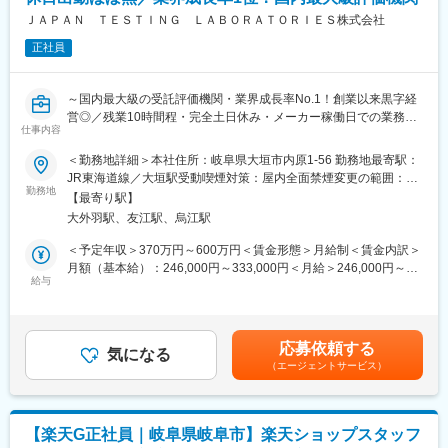
・店舗での電話応対
への異動の道もあり、長期的にキャリア形成ができます。まずは
ＪＡＰＡＮ ＴＥＳＴＩＮＧ ＬＡＢＯＲＡＴＯＲＩＥＳ株式会社
・在庫管理、売り場づくり、POP作成
入社後1年で店長昇格を目指していただきます。
・KPI管理・数値振り返り
正社員
・店舗会議・研修への参加
■組織構成：
・キャンペーン企画などの集客施策
1店舗あたり店長1名、スタッフ5～15名で運営。チームワークを
～国内最大級の受託評価機関・業界成長率No.1！創業以来黒字経
重視し、相談しやすく協力し合える職場環境です。
営◎／残業10時間程・完全土日休み・メーカー稼働日での業務が
■教育体制：
仕事内容
大半のため休日出勤ほぼ無～
入社後1ヶ月は店舗で実践研修を実施。サービス知識・業務の流れ
■当社について：
を基礎から学べ、楽天グループ共通のeラーニングでビジネススキ
当社は2023年2月に設立された楽天グループ100％出資の新会社
＜勤務地詳細＞本社住所：岐阜県大垣市内原1-56 勤務地最寄駅：
■職務内容
ル習得も可能です。
で、事業運営に必要な企画、立ち上げ、コンサルティング、オペ
JR東海道線／大垣駅受動喫煙対策：屋内全面禁煙変更の範囲：会
各業界のトップメーカーの「開発品評価」に関わる国内最大級の
勤務地
レーション管理、システム・インフラ整備までを一括して提供し
社の定める事業所
【最寄り駅】
受託専門機関である当社にて、産業用CT装置のサービスエンジニ
■このポジションの魅力：
ています。
大外羽駅、友江駅、烏江駅
アをお任せします。当社提携先の企業に出向いて評価機器の整備
◇業界未経験でも成長しやすい環境
を行う業務です。
料金体系が他キャリアよりシンプルで覚えやすく、提案力を磨き
変更の範囲：会社の定める業務
＜予定年収＞370万円～600万円＜賃金形態＞月給制＜賃金内訳＞
やすい環境。業界未経験でも短期間で成長し、早期独り立ちが可
月額（基本給）：246,000円～333,000円＜月給＞246,000円～
■採用背景
能です。
給与
333,000円＜昇給有無＞有＜残業手当＞有＜給与補足＞■賞与：年
今回の採用は、規模拡大により増員となります。
◇事業づくりに携われるやりがい
2回賃金はあくまでも目安の金額であり、選考を通じて上下する可
当社は国内最大級の受託評価会社です。市場規模は2.4兆円、直近
後発キャリアならではの柔軟で風通しの良い文化があり、改善提
能性があります。月給(月額)は固定手当を含めた表記です。
10年で30％増加しています。当社の売上も右肩上がりで推移して
案や企画が運営に反映されやすい環境です。
応募依頼する
おり、新規事業立ち上げに伴い一緒に活躍していただける方を増
気になる
（エージェントサービス）
員募集します。
■キャリアパス：
現場からキャリアをスタートし、単店舗だけでなく複数店舗を統
■具体的には
括するスーパーバイザー（RSV）や、担当エリアの方針策定を行
▽X線CT装置の設置・点検・修理・校正
うマネージャー等、より広いマネジメントにも挑戦できます。ま
【楽天G正社員｜岐阜県岐阜市】楽天ショップスタッフ
▽装置メーカーの依頼で、ユーザー先（工場・研究施設など）へ
た、東京本社での人事・業務統括など、店舗運営を支える役割へ