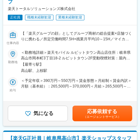
プ
適性に合わせて、手を挙げれば挑戦できる環境があります。具体
的に挑戦できるキャリアとしては、経営コンサル、保険や拠出年
■組織構成：
楽天トータルソリューションズ株式会社
金の提案、相続、資金繰り、IT導入支援等多岐に渡ります。
1店舗あたり店長1名、スタッフ5～15名で運営。チームワークを
正社員
職種未経験歓迎
業種未経験歓迎
重視し、相談しやすく協力し合える職場環境です。
■組織構成：
20代～40代の方を中心として活躍中です！
■当社について：
【「楽天グループの顔」としてグループ商材の総合提案×店舗づく
当社は2023年2月に設立された楽天グループ100％出資の新会社
りに携わる／所定労働時間7.5H×残業月平均10～15H／マイカー
■魅力：
で、事業運営に必要な企画、立ち上げ、コンサルティング、オペ
仕事内容
通勤相談可◎／月8日～休み】
◎専門的能力を身に付けれる／発揮できる
レーション管理、システム・インフラ整備までを一括して提供し
楽天モバイルショップに来店されるお客様へ、楽天経済圏の幅広
「向上心を持って生き生きと働ける」「定年退職までのキャリア
ています。
＜勤務地詳細＞楽天モバイル ルビットタウン高山店住所：岐阜県
いサービスを総合的にご提案します。
ルートを持って夢を描く事ができる」という目標を実現できま
高山市岡本町3丁目18-2 ルビットタウン2F受動喫煙対策：屋内全
単なる携帯販売ではなく、楽天グループ唯一の対面チャネルとし
勤務地
す。
変更の範囲：会社の定める業務
面禁煙変更の範囲：会社の定める事業所
【最寄り駅】
て、お客様の生活をより豊かにするトータルサポートを行うポジ
個人のスキルや適性に合わせて、手を挙げれば挑戦できる環境が
高山駅、上枝駅
ションです。
あり、経営コンサル、保険や拠出年金の提案、相続、資金繰り、
IT導入支援等の挑戦ができます。
＜予定年収＞390万円～550万円＜賃金形態＞月給制＜賃金内訳＞
■具体的には：
◎税理士や公認会計士資格の取得を目指している方は、専門学校
月額（基本給）：265,500円～370,000円＜月給＞265,500円～
◇お客様対応
給与
の通学費用の負担や、業務量を減らす等、資格取得を会社全体で
370,000円＜昇給有無＞有＜残業手当＞有＜給与補足＞※賞与年2
・新規契約・機種変更の受付および提案
応援する風潮があります！
回※別途インセンティブ支給あり賃金はあくまでも目安の金額であ
・料金プラン、楽天ポイント活用、楽天カード、各種サービスの
り、選考を通じて上下する可能性があります。月給(月額)は固定手
案内
■当社について：
当を含めた表記です。
応募依頼する
・スマホの初期設定・データ移行サポート
気になる
当社を母体とするSMCグループでは業界屈指の経営計画をはじ
（エージェントサービス）
・問い合わせ対応
め、相続事業承継・経理改善・IT・マナー等、創業間もない企業
から益々成長が見込まれる企業・熟成した企業まで、多様なニー
◇店舗運営
ズにお応えできる業界屈指の幅広いサービスメニューを持ってい
・店舗での電話応対
ます。全国の中小企業の経営者の方々とお話ができる税理士業
【楽天G正社員｜岐阜県高山市】楽天ショップスタッフ