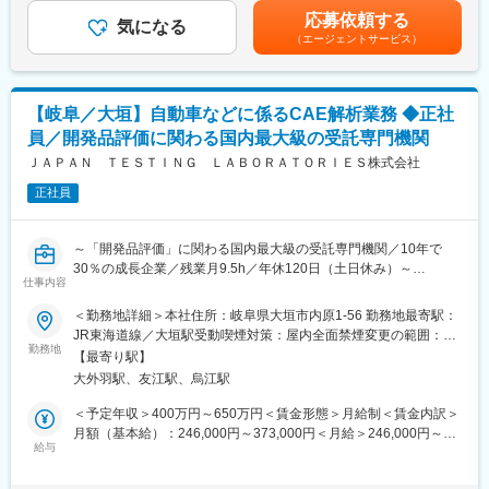
相続コンサルティング
＞※給与詳細は資格、経験・前職等を考慮の上同社規定により決定
【電子申請を初めて行った企業】業界で初めてWEB上で申請が出
応募依頼する
・相続税申告または手続き代行業務
気になる
■昇給：原則年1回■賞与：年2回■インセンティブ制度あり※管理監
来る電子申請サービスを行ったのが当社です。電子申請は大きく
（エージェントサービス）
・相続人とのヒアリングを通じた、最適な相続方法の提案
督者として採用となった場合は固定残業の支給はありません。賃
省人化に繋がり、大手ハウスメーカーや工務店から大きな支持を
・不動産や金融資産などの相続財産についての調査・評価
金はあくまでも目安の金額であり、選考を通じて上下する可能性
得ています。
・新規顧客に向けた相続コンサル業務
があります。月給(月額)は固定手当を含めた表記です。
・新規顧客に向けた事業承継コンサル業務
【岐阜／大垣】自動車などに係るCAE解析業務 ◆正社
・法人オーナーへ向けた辻本郷のグループソリューション提案
変更の範囲：会社の定める業務
員／開発品評価に関わる国内最大級の受託専門機関
（保険・不動産・М＆A・ITソフト提案） など
ＪＡＰＡＮ ＴＥＳＴＩＮＧ ＬＡＢＯＲＡＴＯＲＩＥＳ株式会社
上記の中から、経験や希望を考慮してお任せできるところから業
正社員
務をお願いいたします。
■特徴：
～「開発品評価」に関わる国内最大級の受託専門機関／10年で
＜チーム連携＞
30％の成長企業／残業月9.5h／年休120日（土日休み）～
税務に関わる様々な分野のエキスパートが集結し、案件によって
仕事内容
は、
■業務概要
＜勤務地詳細＞本社住所：岐阜県大垣市内原1-56 勤務地最寄駅：
チームを組んで業務を進めることもあります。チーム連携を通じ
自動車メーカーなど幅広い顧客先より課題をヒアリングし、提案
JR東海道線／大垣駅受動喫煙対策：屋内全面禁煙変更の範囲：会
て、他のエキスパートによる協力と刺激を受けながら自身の専門
型の技術支援を行います。主担当として、構造・振動・熱流体な
勤務地
社の定める事業所
スキルを磨くことが出来る環境です。
【最寄り駅】
どの幅広い分野の解析業務をお任せします。
大外羽駅、友江駅、烏江駅
・衝突解析、熱解析
＜広範囲な取り扱い業務＞
・振動解析、流体解析、他多数
＜予定年収＞400万円～650万円＜賃金形態＞月給制＜賃金内訳＞
中小企業が主な顧問先になりますが、医療法人、公益法人、社会
・上記を含む解析手法の提案等
月額（基本給）：246,000円～373,000円＜月給＞246,000円～
福祉法人、地方公共団体、海外法人、そして個人と、幅広いお客
給与
373,000円＜昇給有無＞有＜残業手当＞有＜給与補足＞■給与改
様に対して、税務サービスを提供しています。お仕事を通じて、
■業務のやりがい
定：年1回■賞与実績：年2回賃金はあくまでも目安の金額であ
幅広い分野での税務・会計業務を経験出来ます。
幅広い分野の製品に対応できるため、仕事の幅・裁量が大きく、