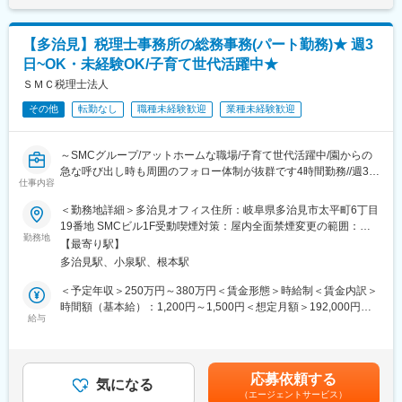
決策案の提示）からデータ送付作業まで、案件の始まりから終わ
りまでをお任せしたいと考えております。
【多治見】税理士事務所の総務事務(パート勤務)★ 週3
■組織構成：
日~OK・未経験OK/子育て世代活躍中★
同部署では現在5名の方が活躍中です。
ＳＭＣ税理士法人
■当社について：
その他
転勤なし
職種未経験歓迎
業種未経験歓迎
あらゆる業界のトップメーカーの「開発品評価」に関わる国内最
大級の受託専門機関です。
お取引先業界は 自動車をはじめ、航空宇宙・電機・半導体・食
～SMCグループ/アットホームな職場/子育て世代活躍中/園からの
品・素材・医薬品・化粧品など幅広く、その数4,500社となってお
急な呼び出し時も周囲のフォロー体制が抜群です4時間勤務//週3日
ります。
仕事内容
～OK/未経験歓迎～
当社は設備数350種と国内最大級で幅広い業界との取引があり、
＜勤務地詳細＞多治見オフィス住所：岐阜県多治見市太平町6丁目
業界成長率1位を誇ります。
■業務概要
19番地 SMCビル1F受動喫煙対策：屋内全面禁煙変更の範囲：会
税理士法人の総務業務をサポート頂く、縁の下の力持ちとしてパ
勤務地
社の定める事業所
■当社の特長：
【最寄り駅】
ート社員を増員で採用いたします。
・競合他社数は100社程度のニッチな業界で、自動車をコアに、
多治見駅、小泉駅、根本駅
成長産業に携わっている会社です。今後は需要の高まる電気自動
■職務詳細
＜予定年収＞250万円～380万円＜賃金形態＞時給制＜賃金内訳＞
車の評価や試験を行く予定です。
・データ入力・書類作成（Word・Excel使用）
時間額（基本給）：1,200円～1,500円＜想定月額＞192,000円～
・成長率は10年で30％と、今後も伸びが期待できる今後の成長性
・請求書・伝票処理の補助
給与
240,000円＜昇給有無＞有＜残業手当＞有＜給与補足＞※詳細は能
の高い業界です。
・備品管理 ・電話対応
力に応じ、決定します（扶養内勤務可）。賃金はあくまでも目安
・完全に独立した第三者機関の受託分析業。関わる製品は様々
・郵便物対応
の金額であり、選考を通じて上下する可能性があります。月給(月
で、成長環境がございます。開発現場で必要とされる評価分析技
・ファイリングなど
額)は固定手当を含めた表記です。
術を揃えており他にはない柔軟な評価の実施が特徴的です。
応募依頼する
気になる
（エージェントサービス）
■就業環境：