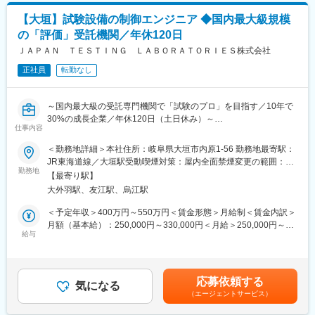
た、東京本社での人事・業務統括など、店舗運営を支える役割へ
◇長く働きやすい環境と福利厚生
のキャリアチェンジ実績も複数あります。事業運営にどう関わっ
【大垣】試験設備の制御エンジニア ◆国内最大級規模
土日祝日休みの完全週休二日制で年間休日125日、残業も月に10
ていきたいか、経験を積みながら多様なキャリアを描ける環境で
の「評価」受託機関／年休120日
～20時間程度、有給は1時間単位で取得可能、有給取得率も70％
す。
以上と高くプライベートとも両立しながら働きやすい環境が整っ
ＪＡＰＡＮ ＴＥＳＴＩＮＧ ＬＡＢＯＲＡＴＯＲＩＥＳ株式会社
ています。様々な福利厚生や成長支援などもあり、経験や知識を
■組織構成：
正社員
転勤なし
活かしながら長く働ける環境があります。
1店舗あたり店長1名、スタッフ5～15名で運営。チームワークを
2017年には「岐阜県ワーク・ライフ・バランス推進エクセレント
重視し相談し合える職場です。
企業」、2024年には「厚生労働省くるみん」や「健康経営優良法
～国内最大級の受託専門機関で「試験のプロ」を目指す／10年で
人2024」に認定されました。
■当社について：
30%の成長企業／年休120日（土日休み）～
◇国内の大手優良企業の顧客多数
仕事内容
2023年2月に設立された楽天グループ100％出資の新会社で、企
本社が岐阜県ということもあり東海圏にあるため、自動車関係の
画、立ち上げ、コンサルティング、オペレーション管理、システ
■職務概要：
＜勤務地詳細＞本社住所：岐阜県大垣市内原1-56 勤務地最寄駅：
顧客が多く、サービス品質の向上と業務の徹底した効率化に取り
ム・インフラ整備までを一括提供しています。
顧客からの試験依頼に対して、試験設計からその実施まで対応し
JR東海道線／大垣駅受動喫煙対策：屋内全面禁煙変更の範囲：会
組んでいることから厚い信頼をいただき、平均継続取引年数は
ていただきます。
勤務地
社の定める事業所
21.5年です。
【最寄り駅】
変更の範囲：会社の定める業務
また、適性を考慮し、将来的にリーダーをお任せする可能性がご
大外羽駅、友江駅、烏江駅
ざいます。
変更の範囲：会社の定める業務
＜予定年収＞400万円～550万円＜賃金形態＞月給制＜賃金内訳＞
■職務詳細：
月額（基本給）：250,000円～330,000円＜月給＞250,000円～
・試験設計：顧客の要望に合わせて、どのような試験であればよ
給与
330,000円＜昇給有無＞有＜残業手当＞有＜給与補足＞※経験・能
いか考案をいただきます
力・前給を考慮の上、決定します■昇給：年1回■賞与：年2回■残
・試験対応：通常の信頼性試験から非定型（オーダーメイド試
業手当：別途支給賃金はあくまでも目安の金額であり、選考を通
験）の試験対応をお願いします。
じて上下する可能性があります。月給(月額)は固定手当を含めた表
応募依頼する
※将来的には、顧客との打ち合わせ（課題への解決策案の提示）か
気になる
記です。
（エージェントサービス）
らデータ送付作業まで、案件の始まりから終わりまでをお任せし
たいと考えております。