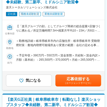
◆未経験、第二新卒、ミドルシニア歓迎◆
出張し、評価機器の整備を実施
のキャリアチェンジ実績も複数あります。事業運営にどう関わっ
▽ユーザーへの説明や、作業後のレポート作成（点検内容・対応
楽天トータルソリューションズ株式会社
ていきたいか、経験を積みながら多様なキャリアを描ける環境で
履歴などの記録）
す。
正社員
職種未経験歓迎
業種未経験歓迎
■職務詳細
■組織構成：
・当社事業所と提携先で半々くらいで業務を行っていただきま
1店舗あたり店長1名、スタッフ5～15名で運営。チームワークを
【「楽天グループの顔」としてグループ商材の総合提案×店舗づく
す。※提携先は関西圏で泊り出張も時々有※社用車1台貸出
重視し相談し合える職場です。
りに携わる／所定労働時間7.5H×残業月平均10～15H／月8日～休
・提携先の評価機器メーカーから設置や整備の依頼があり、内容
仕事内容
み】
やスケジュールの確認を行った後、お客様の現場へ向かい、評価
■当社について：
楽天モバイルショップに来店されるお客様へ、スマートフォン・
＜勤務地詳細＞岐阜県岐阜市内の店舗住所：岐阜県岐阜市 受動喫
機器の設置、点検、校正、修理などを行います。
2023年2月に設立された楽天グループ100％出資の新会社で、企
料金プラン・楽天カード・楽天市場・楽天ポイントなど、楽天経
煙対策：敷地内喫煙可能場所あり変更の範囲：会社の定める事業
・予め予定を立てるため、プライベート時間の確保がしやすいで
画、立ち上げ、コンサルティング、オペレーション管理、システ
済圏の幅広いサービスを総合的にご提案します。
勤務地
所
す。
ム・インフラ整備までを一括提供しています。
単なる携帯販売ではなく、楽天グループ唯一の対面チャネルとし
・メーカーの稼働日に行う業務が大半のため、休日出勤はほとん
＜予定年収＞390万円～550万円＜賃金形態＞月給制＜賃金内訳＞
て、お客様の生活をより豊かにするトータルサポートを行うポジ
どありません。
変更の範囲：会社の定める業務
月額（基本給）：265,500円～370,000円＜月給＞265,500円～
ションです。
給与
370,000円＜昇給有無＞有＜残業手当＞有＜給与補足＞※賞与年2
■入社後の流れ
回※別途インセンティブ支給あり賃金はあくまでも目安の金額であ
■具体的には：
機器メーカーの基礎研修を予定しておりますので、初めて扱う装
り、選考を通じて上下する可能性があります。月給(月額)は固定手
◇お客様対応
置でも安心です。最初は先輩社員もしくは評価機器メーカーの技
当を含めた表記です。
・新規契約・機種変更の受付および提案
応募依頼する
術者と一緒に行動していただきます。
気になる
・料金プラン、楽天ポイント活用、楽天カード、各種サービスの
（エージェントサービス）
案内
■業務のやりがい
・スマホの初期設定・データ移行サポート
徐々に扱う装置の種類を増やしたり、一つの機器に詳しくなった
・問い合わせ対応
り、機器の傾向を掴んだりと、裁量を広げていけるため成長を実
【楽天G正社員｜岐阜県岐阜市｜転勤なし】楽天ショッ
感しやすいです。顧客との関係性が構築できて頼られる存在にな
◇店舗運営
プスタッフ◆未経験、第二新卒、ミドルシニア歓迎◆
ったり、顧客の困りごと（評価機器の不調）を解決できると感謝