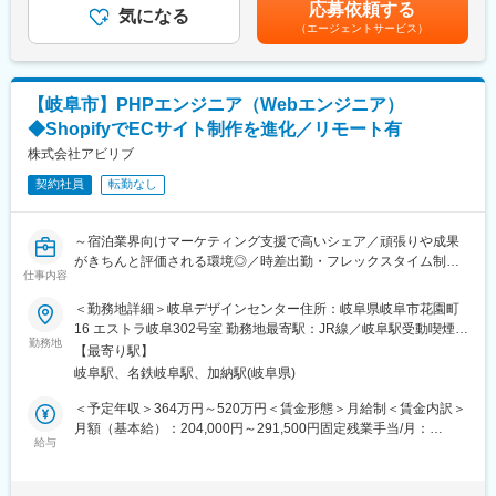
考を通じて上下する可能性があります。月給(月額)は固定手当を含
応募依頼する
・予算統制（予実算分析、管理会計）
気になる
めた表記です。
（エージェントサービス）
・DX推進（業務改善）
【使用システム】
（会計）Galileo ミロク情報サービス
【岐阜市】PHPエンジニア（Webエンジニア）
（経費精算）楽楽精算
◆ShopifyでECサイト制作を進化／リモート有
（業務効率）CELF など
株式会社アビリブ
※総合職の採用ですので、将来的には他部署へのジョブローテーシ
契約社員
転勤なし
ョンの可能性もあります。
■組織構成：
～宿泊業界向けマーケティング支援で高いシェア／頑張りや成果
経理部 6名
がきちんと評価される環境◎／時差出勤・フレックスタイム制
部長（50 代前半）、男性スタッフ3名（40代1名、30代１名、20
仕事内容
度・時短勤務制度あり～
代2名）、女性スタッフ1名の計5名で構成されております。
＜勤務地詳細＞岐阜デザインセンター住所：岐阜県岐阜市花園町
■ポジション概要：
16 エストラ岐阜302号室 勤務地最寄駅：JR線／岐阜駅受動喫煙対
■当社の特徴：
私たちは、成長を続けるEC事業の拡大に向けて、PHPを活用した
勤務地
策：屋内全面禁煙
創業120年超の老舗教育出版社。
【最寄り駅】
Web開発を一緒に進めていただけるエンジニアを募集します！
誰もがきっと使ったことがある、小学校で使うテスト・ドリルな
岐阜駅、名鉄岐阜駅、加納駅(岐阜県)
ECサイト構築を中心に、ShopifyやWordPressを活用したサイト
どの学習図書教材や
制作・運用をお任せします。
＜予定年収＞364万円～520万円＜賃金形態＞月給制＜賃金内訳＞
家庭科で使う裁縫セットなどの教材・教具の企画から製作・販売
経験が浅い方でも、スキルを伸ばしながら成長できる環境です。
月額（基本給）：204,000円～291,500円固定残業手当/月：
までをトータルに行っております。
給与
76,000円～108,500円（固定残業時間45時間0分/月）超過した時
また、児童書の発刊・デジタル教材の開発などもしております。
■業務内容：
間外労働の残業手当は追加支給＜月給＞280,000円～400,000円
・Shopifyを活用したECサイトの構築・運用（テーマカスタマイ
（一律手当を含む）＜昇給有無＞有＜残業手当＞有＜給与補足＞※
■当社の魅力：