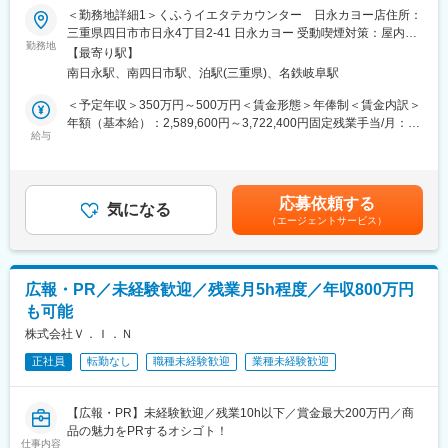
も（年齢・経歴不問）
＜勤務地詳細1＞くふうイエタテカウンター 日永カヨー店住所：
◎自社商材の営業ではなく、お客様に本当に合った選択肢を提案
三重県四日市市日永4丁目2-41 日永カヨー 受動喫煙対策：屋内全
できる仕事
勤務地
面禁煙＜勤務地詳細2＞くふうイエタテカウンター イオンタウン
【最寄り駅】
◎今後3年で100店舗を目指す出店拡大フェーズで、様々な経験を
大垣店住所：岐阜県大垣市三塚町丹瀬463-1 イオンタウン大垣受
南日永駅、南四日市駅、泊駅(三重県)、名鉄岐阜駅
積める
動喫煙対策：屋内全面禁煙＜勤務地詳細3＞くふうイエタテカウン
【主な業務内容】
ター マーサ21店住所：岐阜県岐阜市正木中1丁目2-1 マーサ21受
＜予定年収＞350万円～500万円＜賃金形態＞年俸制＜賃金内訳＞
まずはアドバイザー業務からスタートし、独り立ち後は実務経験
動喫煙対策：屋内全面禁煙変更の範囲：会社の定める事業所
年額（基本給）：2,589,600円～3,722,400円固定残業手当/月：
を重ねていただきます。その後、ご経験に応じて店長業務へとス
給与
75,900円～106,500円（固定残業時間45時間0分/月）超過した時
テップアップいただけます。
間外労働の残業手当は追加支給＜月額＞291,700円～416,700円
■アドバイザー業務（入社後はここから）
（12分割）（一律手当を含む）＜昇給有無＞有＜残業手当＞有＜
・お客様のヒアリング
給与補足＞※上記年収には、45時間分のみなし残業代を含みま
応募依頼する
・住宅会社への紹介
気になる
す。※詳細は、経験・能力を考慮した上で決定■給与改定：年2回
（エージェントサービス）
・面談日時の設定
（4月、10月）賃金はあくまでも目安の金額であり、選考を通じ
・相談後のお客様、住宅会社のフォロー(お電話、LINE@)
て上下する可能性があります。月給(月額)は固定手当を含めた表記
・店頭集客など ※入社後、約2-3ヶ月間は研修を行います。座学研
です。
修、先輩の相談への同席、ロープレ、先輩同席での相談を経て独
広報・PR／未経験歓迎／残業月5h程度／年収800万円
り立ちとなります。
も可能
■店長業務（ゆくゆくお任せする業務）
・店舗運営
株式会社Ｖ．Ｉ．Ｎ
・店舗スタッフの指導育成、採用
正社員
転勤なし
職種未経験歓迎
業種未経験歓迎
・くふうイエタテフェア、各種イベントの運営
・住宅会社との関係性構築 など
【広報・PR】未経験歓迎／残業10h以下／賞金最大200万円／商
【やりがい・魅力】
品の魅力をPRするオシゴト！
・業種・業界未経験の方が、入社1年で新店舗立ち上げを任された
仕事内容