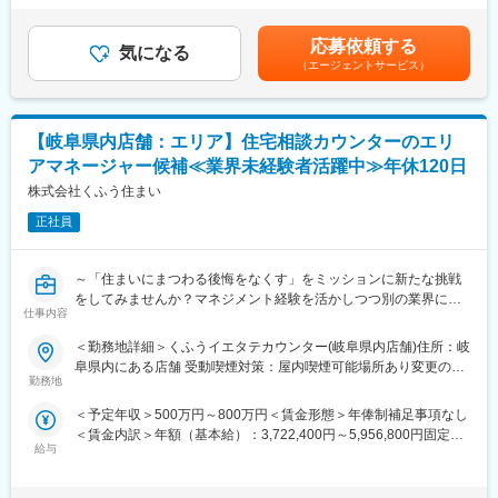
成させることが求められます。
律手当を含む）＜昇給有無＞有＜残業手当＞有＜給与補足＞■昇
毎年一人ひとり目標設定、評価フィードバック、キャリアプラン
経験やスキルに応じて、より良い提案や改善にもチャレンジでき
給：実績・評価により年1回（10月）■賞与：年2回（6月または7
面談について、直属の上司と話し合う場を設けることとしてお
応募依頼する
る環境です。
気になる
月、12月）賃金はあくまでも目安の金額であり、選考を通じて上
り、個人にあったジョブローテーションを行っております。
（エージェントサービス）
下する可能性があります。月給(月額)は固定手当を含めた表記で
同じ仕事を生涯やり続けるというよりは、当社のミッションと本
■期待される内容：
す。
人の希望とを話し合った上で様々なフィールドでチャレンジして
1）クライアントとのコミュニケーション
いくことが多いイメージです。
・クライアントの要望をヒアリングし、適切なWeb施策を提案し
【岐阜県内店舗：エリア】住宅相談カウンターのエリ
ます。
■当社の特徴：
アマネージャー候補≪業界未経験者活躍中≫年休120日
・既存の枠にとらわれず、より良いサイト制作を考えます。
CCNは地域の情報通信事業の一翼を担い、岐阜市を中心にテレ
2）Webサイトの企画・ディレクション
株式会社くふう住まい
ビ・インターネット・電話の3つのサービスを提供する「放送と通
・制作進行管理（タスク管理、スケジュール調整、リソース配
信を兼ね備えた総合インフラ企業」です。岐阜を盛り上げ、放送
正社員
分）
と情報通信事業を通して地域の皆様の暮らしをより楽しくより便
・チーム間の円滑な連携を図り、プロジェクトを成功に導きま
利にしたいと考えております。
す。
～「住まいにまつわる後悔をなくす」をミッションに新たな挑戦
3）プロジェクトの進行管理 ・予算管理やリスクヘッジ
をしてみませんか？マネジメント経験を活かしつつ別の業界に興
・プロジェクトの管理やリスクヘッジを行い、利益最大化を目指
仕事内容
味をお持ちの方大歓迎！
します。
＜勤務地詳細＞くふうイエタテカウンター(岐阜県内店舗)住所：岐
・必要に応じてチーム内で意見交換し、最適なアウトプットを目
家づくりの総合相談窓口『くふうイエタテカウンター』のエリア
阜県内にある店舗 受動喫煙対策：屋内喫煙可能場所あり変更の範
指します。
マネージャー候補を募集します。
勤務地
囲：会社の定める事業所
4）運用・改善提案（経験に応じて関与）
店舗スタッフや1店舗の店長を経験した後、複数店舗の店長や新店
・PDCAサイクルを回し、より良いサイトへと改善
＜予定年収＞500万円～800万円＜賃金形態＞年俸制補足事項なし
舗の立ち上げを経て、将来的にはエリアマネージャーを担ってい
・クライアントと長期的な関係を築き、運用支援を行います。
＜賃金内訳＞年額（基本給）：3,722,400円～5,956,800円固定残
ただく予定です。
給与
業手当/月：106,500円～170,300円（固定残業時間45時間0分/
■評価制度について：
月）超過した時間外労働の残業手当は追加支給＜月額＞416,700
■業務詳細
努力と成果に応じて、給与やポジションの昇進が可能な評価制度
円～666,700円（12分割）（一律手当を含む）＜昇給有無＞有＜