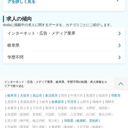
グを詳しく見る
求人の傾向
dodaに掲載中の求人に関するデータを、カテゴリごとにご紹介します。
インターネット・広告・メディア業界
岐阜県
学歴不問
インターネット・広告・メディア業界、岐阜県、学歴不問の転職・求人情報をエ
リアで絞り込む
岐阜市
大垣市
高山市
多治見市
関市
中津川市
美濃市
瑞浪市
羽島市
恵那市
美濃加茂市
土岐市
各務原市
可児市
山県市
瑞穂市
飛騨市
本巣市
郡上市
下呂市
海津市
揖斐郡（揖斐川町、大野町、池田町）
加茂郡（坂祝町、富加町、川辺町、七宗町、八百津町、白川町、東白川村）
安八郡（神戸町、輪之内町、安八町）
羽島郡（岐南町、笠松町）
不破郡（垂井町、関ケ原町）
養老郡（養老町）
可児郡（御嵩町）