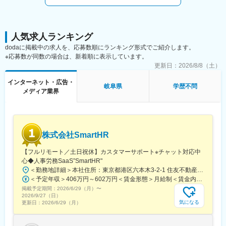
経験が浅い方は下流工程から入り、工程全体の理解を深めながら
上流へステップアップします。
【配属形態】
顧客先でのシステム開発が中心で、長期アサインにより業務理解
人気求人ランキング
と技術力を着実に高められます。
dodaに掲載中の求人を、応募数順にランキング形式でご紹介します。
※応募数が同数の場合は、新着順に表示しています。
■業務の魅力
更新日：
2026/8/8（土）
成果が給与に反映される点が大きな魅力です。請求額の66％を支
給する制度により、努力と収入の結びつきが明確です。上流～下
インターネット・広告・
岐阜県
学歴不問
流まで携われるため、工程理解を深めながら着実にスキルを伸ば
メディア業界
せます。
■働く環境
長期アサインを前提としており、同じ現場で継続して技術を磨け
株式会社SmartHR
ます。多様な案件を持つため、組込み・制御・オープン系・イン
フラなど幅広い領域の経験蓄積が可能です。
【フルリモート／土日祝休】カスタマーサポート※チャット対応中
心◆人事労務SaaS”SmartHR"
■働き方
＜勤務地詳細＞本社住所：東京都港区六本木3-2-1 住友不動産六本木グランドタワー勤務地最寄駅：東京メトロ南北線／六本木一丁目駅受動喫煙対策：屋内全面禁煙変更の範囲：会社の定める事業所（リモートワーク含む）
・請求額の66％を初年度から還元
＜予定年収＞406万円～602万円＜賃金形態＞月給制＜賃金内訳＞月額（基本給）：212,480円～315,200円その他固定手当/月：5,000円固定残業手当/月：77,520円～114,800円（固定残業時間45時間0分/月）超過した時間外労働の残業手当は追加支給＜月給＞295,000円～435,000円（一律手当を含む）＜昇給有無＞有＜残業手当＞有賃金はあくまでも目安の金額であり、選考を通じて上下する可能性があります。月給(月額)は固定手当を含めた表記です。
・成果と還元率の関係を可視化
掲載予定期間：
・長期案件で無理なくキャリア形成
2026/6/29（月）
〜
2026/9/27（日）
気になる
更新日：
2026/6/29（月）
■キャリアパス
適性と希望に応じてキャリア構築が可能で、営業やキャリアコン
サルタントへ相談しながら方向性を決められます。上流工程に挑