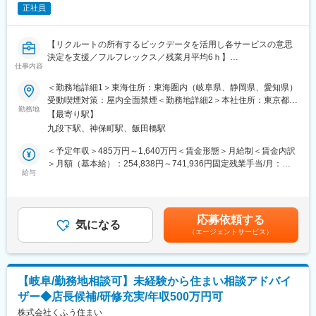
正社員
【リクルートの所有するビックデータを活用し各サービスの意思
決定を支援／フルフレックス／残業月平均6ｈ】
仕事内容
『ホットペッパーグルメ』、『SUUMO』、『Airビジネスツール
＜勤務地詳細1＞東海住所：東海圏内（岐阜県、静岡県、愛知県）
ズ』といったリクルートの各サービスプロダクトにおけるAdobe
受動喫煙対策：屋内全面禁煙＜勤務地詳細2＞本社住所：東京都千
Analyticsを活用したデータ取得の要件定義、設計、開発、検証業
勤務地
代田区九段北1丁目14-6 九段坂上KSビル 南棟4階勤務地最寄駅：
【最寄り駅】
務を通じてユーザー行動データの取得と活用を支える役割を担っ
東京メトロ東西線半蔵門線／九段下駅受動喫煙対策：屋内全面禁
九段下駅、神保町駅、飯田橋駅
ていただきます。
煙変更の範囲：会社の定める事業所（リモートワーク含む）
＜予定年収＞485万円～1,640万円＜賃金形態＞月給制＜賃金内訳
◎Adobe Analyticsを用いた計測要件の定義
＞月額（基本給）：254,838円～741,936円固定残業手当/月：
・各サービスのKPIやUX改善目標に基づいたトラッキング設計
給与
74,329円～216,398円（固定残業時間35時間0分/月）超過した時
・プロダクトマネージャーやデータアナリストとの要件すり合わ
間外労働の残業手当は追加支給＜月給＞329,167円～958,334円
せ
（一律手当を含む）＜昇給有無＞有＜残業手当＞有＜給与補足＞※
◎タグマネジメントツールの実装・管理
給与詳細は、経験、能力、年齢を考慮の上決定します。※固定残業
応募依頼する
・JavaScriptによるカスタムイベントの実装
気になる
手当は「グレード手当」として支給します。■査定：年2回■賞
（エージェントサービス）
◎実装後の検証・デバッグ
与：年2回（6月と12月）賃金はあくまでも目安の金額であり、選
・Adobe Debuggerやネットワークモニタを用いたデータ確認
考を通じて上下する可能性があります。月給(月額)は固定手当を含
・実データと仕様の突合による品質担保
めた表記です。
◎データフィードやAPIを活用したデータ連携
【岐阜/勤務地相談可】未経験から住まい相談アドバイ
・BigQueryやBIツール（Tableauなど）との連携設計
ザー◆店長候補/研修充実/年収500万円可
・データサイエンティストとの協業による分析基盤の整備
◎データガバナンス・運用効率化の推進
株式会社くふう住まい