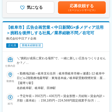
＜アドバイザー業務＞
を採用しています。頑張りや成果がきちんと評価される環境で
残業手当＞有＜給与補足＞※上記年収には、45時間分のみなし残
・お客様のヒアリング
応募依頼する
す。
気になる
業代を含む※詳細は、経験・能力を考慮した上で決定■給与改定：
・住宅会社への紹介
（エージェントサービス）
年2回（4月、10月）賃金はあくまでも目安の金額であり、選考を
・面談日時の設定
■当社の魅力：
通じて上下する可能性があります。月給(月額)は固定手当を含めた
・相談後のお客様、住宅会社のフォロー(お電話、LINE@)
当社は、大手ホテルチェーンや有名観光施設の大型案件を多く手
表記です。
※入社後、約2-3ヶ月間は研修を行います。座学研修、先輩の商談
がけており、宿泊業界や観光業の課題に対して、グループ一丸と
【岐阜市】広告企画営業＜中日新聞G×多メディア活用
への同席、ロープレ、ロープレ試験、先輩に同席してもらいなが
なってシステムソリューションを提供しています。自社でシステ
らの商談を経て独り立ちとなります。
＞挑戦を後押しする社風／業界経験不問／在宅可
ムを内製し、業界の発展を支えることができるため、他の企業で
株式会社中日アド企画
は得られない充実感と達成感が得られます。
＜店長業務＞
・店舗運営
正社員
業種未経験歓迎
変更の範囲：会社の定める業務
・店舗スタッフの指導育成、採用
・住宅会社との関係性構築など
＼“挑戦が成長に変わる場所”で、一緒に新しい広告をつくりません
か？／
＜エリアマネージャー業務＞
仕事内容
・複数店舗の管理
＜ポジションの魅力＞
・店長のマネジメント
＜勤務地詳細＞岐阜支社住所：岐阜県岐阜市柳ヶ瀬通1-12 岐阜中
★グループ総合力×多メディアソリューション
・マーケティングチームと連携した集客施策の実行や運用推進な
日ビル2階勤務地最寄駅：東海道本線／岐阜駅受動喫煙対策：屋内
中日ドラゴンズのブランド力とバンテリンドーム ナゴヤのリソー
ど
勤務地
全面禁煙変更の範囲：会社の定める事業所
【最寄り駅】
ス、デジタルを駆使した独自メディアからインターネット・テレ
名鉄岐阜駅、岐阜駅、田神駅
ビ・新聞・ラジオ・雑誌・イベントまでを自在に組み合わせて、
※普通免許必要
クライアントの課題を解決します。
＜予定年収＞350万円～430万円＜賃金形態＞月給制＜賃金内訳＞
「お客様にとってのベストは何か？」を常に考えて、ビジネス全
■過去入社事例
月額（基本給）：158,185円～224,569円固定残業手当/月：
体を動かす提案が可能です。
スポーツショップのエリアマネージャーや飲食チェーンのエリア
給与
51,826円～75,431円（固定残業時間40時間0分/月）超過した時間
★“攻めの営業”を支える社内専門チーム
長など異業界出身者が活躍中！
外労働の残業手当は追加支給＜月給＞210,011円～300,000円（一