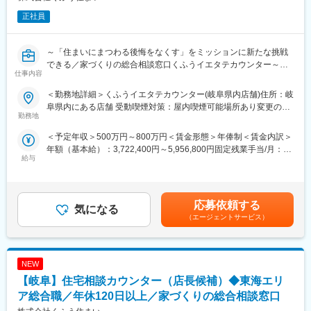
正社員
～「住まいにまつわる後悔をなくす」をミッションに新たな挑戦
できる／家づくりの総合相談窓口くふうイエタテカウンター～
仕事内容
■概要：
＜勤務地詳細＞くふうイエタテカウンター(岐阜県内店舗)住所：岐
家づくりの総合相談窓口『くふうイエタテカウンター』の店長候
阜県内にある店舗 受動喫煙対策：屋内喫煙可能場所あり変更の範
補を募集します。
勤務地
囲：会社の定める事業所
店舗スタッフを経験した後、1店舗の店長を経て、複数店舗の店長
＜予定年収＞500万円～800万円＜賃金形態＞年俸制＜賃金内訳＞
や新店舗の立ち上げを担っていただく予定です。
年額（基本給）：3,722,400円～5,956,800円固定残業手当/月：
給与
106,500円～170,300円（固定残業時間45時間0分/月）超過した時
■募集背景：
間外労働の残業手当は追加支給＜月額＞416,700円～666,700円
当社「くふう住まい」は、“住まいにまつわる後悔をなくす”をミッ
（12分割）（一律手当を含む）＜昇給有無＞有＜残業手当＞有＜
ションに、家づくりに関する相談カウンター・イベント・メディ
給与補足＞※上記年収には、45時間分のみなし残業代を含みま
ア・SaaSを運営する情報サービス企業です。
応募依頼する
気になる
す。※詳細は、経験・能力を考慮した上で決定■給与改定：年2回
『くふうイエタテカウンター』は、注文住宅やリフォーム・リノ
（エージェントサービス）
（4月、10月）賃金はあくまでも目安の金額であり、選考を通じ
ベーションを検討している方への無料相談＆住宅会社紹介サービ
て上下する可能性があります。月給(月額)は固定手当を含めた表記
スです。
です。
店舗数は急速に拡大しており、2024年には静岡を中心に6店舗だ
NEW
ったところから、2年弱で20店舗を新規出店。現在は関東・東
海・関西で28店舗を展開し、今後3年で100店舗の展開を目指して
【岐阜】住宅相談カウンター（店長候補）◆東海エリ
います。
ア総合職／年休120日以上／家づくりの総合相談窓口
さらなる出店を見据え、将来的に複数店舗の店長を担っていただ