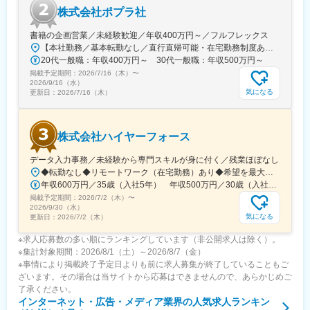
株式会社ポプラ社
戦したい方は、設計力やヒアリング力を実務で高めつつ段階的に
ステップアップできます。
書籍の企画営業／未経験歓迎／年収400万円～／フルフレックス
【本社勤務／基本転勤なし／直行直帰可能・在宅勤務制度あり】東京都品川区西五反田3丁目5番8号 JR目黒MARCビル12階（都営浅草線・JR山手線「五反田駅」より徒歩10分）※宿泊を伴う出張が発生する場合があります
■企業魅力
20代一般職：年収400万円～ 30代一般職：年収500万円～
報酬の不透明さを解消するために「66＋」制度を導入し、エンジ
掲載予定期間：
ニアファーストを徹底。努力しても給与が上がらないという課題
2026/7/16（木）
〜
2026/9/16（水）
を解決し、成果を正しく還元する仕組みを提供しています。
気になる
更新日：
2026/7/16（木）
変更の範囲：会社の定める業務
株式会社ハイヤーフォース
データ入力事務／未経験から専門スキルが身に付く／残業ほぼなし
◆転勤なし◆リモートワーク（在宅勤務）あり◆希望を最大限に考慮◆Uターン・Iターン歓迎東京23区を中心とした首都圏（東京・神奈川・千葉・埼玉など）の各プロジェクト先◎未経験の方は東京本社での研修あり＜プロジェクト先＞■東京23区内千代田・中央・港・新宿・文京・台東・墨田・江東・品川・目黒・大田・世田谷・渋谷・中野・杉並・豊島・北・荒川・板橋・練馬・足立・葛飾・江戸川 等■神奈川横浜・川崎・相模原・横須賀・平塚・茅ヶ崎・大和・厚木 等■千葉舞浜 等■埼玉さいたま市・和光 等▼東京本社東京都目黒区東山3-22-3 3F▼代官山オフィス東京都渋谷区代官山町20-23 フォレストゲート代官山3F▼渋谷オフィス東京都渋谷区道玄坂1-19-2 スプラインビル8F└1階のエイベックスグループが目印▼大阪オフィス大阪府大阪市北区大深町3-40 グランフロント大阪26F▼名古屋オフィス愛知県名古屋市中区錦2-7-7 プラウドタワー23F※千葉・滋賀にサテライトオフィス開設済み※札幌・仙台・福岡へも展開予定◆アクセスプロジェクト先による
年収600万円／35歳（入社5年） 年収500万円／30歳（入社4年）
掲載予定期間：
2026/7/2（木）
〜
2026/9/30（水）
気になる
更新日：
2026/7/2（木）
※求人応募数の多い順にランキングしています（非公開求人は除く）。
※集計対象期間：2026/8/1（土）～2026/8/7（金）
※事情により掲載終了予定日よりも前に求人募集が終了していることもご
ざいます。その場合は当サイトから応募はできませんので、あらかじめご
了承ください。
インターネット・広告・メディア業界
の人気求人ランキン