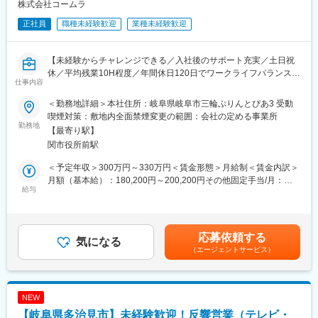
株式会社コームラ
す。
ける方を募集します。
・自社商材の営業ではないため、お客様のご要望に本当に合った
正社員
職種未経験歓迎
業種未経験歓迎
選択肢をご提案することができます。
■仕事内容：
アドバイザー業務を習得いただいた上で、早期に店長業務をお任
変更の範囲：会社の定める業務
せします。
【未経験からチャレンジできる／入社後のサポート充実／土日祝
休／平均残業10H程度／年間休日120日でワークライフバランス◎
仕事内容
■業務内容：
／食事手当あり】
◇アドバイザー業務
＜勤務地詳細＞本社住所：岐阜県岐阜市三輪ぷりんとぴあ3 受動
・お客様のヒアリング、住宅会社への紹介、面談設定、相談後の
■募集背景：
喫煙対策：敷地内全面禁煙変更の範囲：会社の定める事業所
フォロー、店頭集客 など
「大学・官公庁の印刷屋さん」に留まらず、情報コミュニケーシ
勤務地
【最寄り駅】
ョンをサポートする事業を展開する当社。今後は、紙の印刷物と
関市役所前駅
◇店長業務
いうメイン事業だけでなく、WEB媒体へもさらにフィールドを広
・店舗運営(売上・KPI管理、シフト管理など店舗全体のマネジメ
げる方針です。そこで、老舗企業としてのブランドを守りつつ、
＜予定年収＞300万円～330万円＜賃金形態＞月給制＜賃金内訳＞
ント)
新規事業への進出を図るため、新しいメンバーを募集することに
月額（基本給）：180,200円～200,200円その他固定手当/月：
・店舗スタッフの指導育成、採用、評価
なりました。
給与
5,000円＜月給＞185,200円～205,200円＜昇給有無＞有＜残業手
・住宅会社との関係性構築
＜具体的な業務内容＞
当＞有＜給与補足＞※経験やスキルを考慮して決定します。■その
・新規店舗の立ち上げ(オープンまでの推進)
東海・関東地方の大学、官公庁をメインとしたルート営業です。
他固定手当：食事手当■賞与：年2回（7月、12月）■昇給：年1回
・くふうイエタテフェア、各種イベントの運営 など
各種印刷物・Web制作物のご提案をお任せします。
（11月）賃金はあくまでも目安の金額であり、選考を通じて上下
応募依頼する
＜扱う商材例＞
気になる
する可能性があります。月給(月額)は固定手当を含めた表記です。
■やりがい／魅力：
（エージェントサービス）
・大学で使用される大学案内、募集要項、卒業証明書
・業種・業界未経験の方が、入社1年で新店舗立ち上げを任された
・官公庁で使用されるパンフレット、ポスター
実績があります。年齢、経歴関係なく、実績次第で早期に大きな
・大学／官公庁のHPの制作 など
裁量をお持ちいただけます。
NEW
・まさに出店を加速させ始めたタイミングで、積極的にPDCAを
■仕事の特徴：
【岐阜県多治見市】未経験歓迎！反響営業（テレビ・
回しているため、様々な経験を積むことができます。
大学・官公庁では毎年予算が決まっており、その予算から認知力