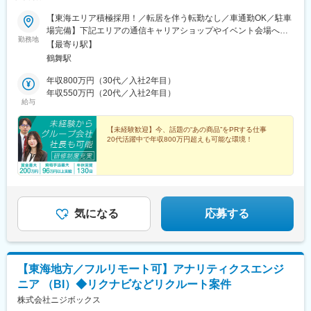
実績があります。年齢、経歴関係なく、実績次第で早期に大きな
【東海エリア積極採用！／転居を伴う転勤なし／車通勤OK／駐車
裁量をお持ちいただけます。
場完備】下記エリアの通信キャリアショップやイベント会場へ配
・まさに出店を加速させ始めたタイミングで、積極的にPDCAを
勤務地
属となります。ご希望エリアをお知らせください♪★募集エリア東
回しているため、様々な経験を積むことができます。
【最寄り駅】
海エリア／愛知、三重、岐阜＜配属先について＞大手キャリア
・「家を建てる」という、人生でも大きなイベントに携われま
鶴舞駅
（docomo・SoftBank・au・Rakutenなど）のショップや、家電
す。
量販店・ショッピングモールでのイベント会場に配属。案件にも
年収800万円（30代／入社2年目）
・自社商材の営業ではないため、お客様のご要望に本当に合った
よりますが、1現場につき半年～1年ほどの期間となります。※受
年収550万円（20代／入社2年目）
選択肢をご提案することができます。
給与
動喫煙対策あり（配属先による）＜本社＞愛知県名古屋市中区千
代田5-11-33 ST PLAZA TSURUMAI本館2F※アクセス：「鶴舞
【過去入社事例】
駅」徒歩4分
【未経験歓迎】今、話題の“あの商品”をPRする仕事
スポーツショップのエリアマネージャーや飲食チェーンのエリア
20代活躍中で年収800万円超えも可能な環境！
長など異業界出身者が活躍中！
今後も各地に出店を予定しているため、店舗立上げ初期からコア
メンバーとして携わることができ、「家を建てる」という人生で
も大きなイベントに関わるやりがいのある仕事です。
気になる
応募する
変更の範囲：会社の定める業務
【東海地方／フルリモート可】アナリティクスエンジ
ニア （BI）◆リクナビなどリクルート案件
株式会社ニジボックス