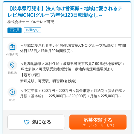
連続成長を実現し、国内最大級規模の EC サイトに成長しまし
るページ、コンテンツ、キャッチコピー作成
た。
【岐阜県可児市】法人向け営業職～地域に愛されるテ
◇アクセス解析・改善：Googleアナリティクスやモール統計を用
ブライダル×ITを軸にさらなる成長を見据え、これまで培ってきた
レビ局/CNCIグループ/年休123日/転勤なし～
いてサイト内遷移やCVRの改善
ノウハウを駆使して BtoB／BtoF（ファン）事業への拡大、時代の
◇市場調査：トレンドや競合の動向分析、顧客ニーズの把握
株式会社ケーブルテレビ可児
流れや顧客ニーズを汲み取ったライフステージ全般に寄り添う新
規事業にも挑戦しています。
正社員
転勤なし
■当社の強み：
＜圧倒的な商品力＞
魅力的なオリジナル商品サービス・限定特典など、SNS/クチコミ/
～地域に愛されるテレビ局/地域貢献/CNCIグループ/転勤なし/年間
紹介による強いブランド力
休日123日／残業月20時間程度～
＜クリエイティブに集中できる環境＞
仕事内容
社内にシステム開発／デザイン／コーディングの専門チームが在
■採用背景：
＜勤務地詳細＞本社住所：岐阜県可児市広見7-90 勤務地最寄駅：
籍。あなたの「こうしたい」アイデアを、高いクオリティでスピ
行政や法人への営業に一層力を入れるべく、体制強化のための
JR太多線／可児駅受動喫煙対策：敷地内喫煙可能場所あり
ーディに形にします。
採用です。
勤務地
＜一貫体制のチームワーク＞
【最寄り駅】
物流部・カスタマーサポート事務とも連携がスムーズです。会社
新可児駅、可児駅、明智駅(名鉄線)
■業務内容：
全体で「お客様へ満足を超えた感動を届ける」目標に向かって情
行政や法人に対して、当社が提供するTV、NET、電話サービスの
＜予定年収＞350万円～600万円＜賃金形態＞月給制＜賃金内訳＞
報共有・連携しています。
営業、HP制作や会社紹介動画の制作、イベントのサポートなど企
月額（基本給）：225,000円～320,000円＜月給＞225,000円～
業様のPRに関する提案、社内LAN構築や防犯カメラ設置などICT
給与
320,000円＜昇給有無＞有＜残業手当＞有＜給与補足＞※給与詳細
■当社について：
ソリューションに係る営業活動をお任せします。
は年齢、スキル、経験に応じて決定します。■定期昇給：年1回■
国内シェア最大級のブライダルECサイト『PIARY』を自社運営
賞与：年2回（7月、12月）※過去実績… 4.6ヶ月分/年賃金はあく
し、withコロナを経て、ニューノーマル結婚式、花嫁様支援キャ
■業務詳細：
までも目安の金額であり、選考を通じて上下する可能性がありま
ンペーンを次々と提案してきました。
応募依頼する
・当社が提供するTV、NET、電話サービスの導入営業
気になる
す。月給(月額)は固定手当を含めた表記です。
さらに、ECサイトの実績ノウハウを生かし、ライフステージ全般
（エージェントサービス）
・通信技術を使った各種ソリューション（ネットワーク型防犯カ
に寄りそったギフト、時代と顧客ニーズに合わせた美容／防災衛
メラ、公衆 Wi-fi、データハウジング等）の企画提案