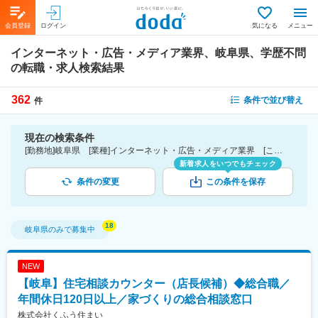
会員登録
ログイン
気になる
メニュー
インターネット・広告・メディア業界、岐阜県、学歴不問
の転職・求人検索結果
362
条件で並び替え
件
現在の検索条件
[勤務地]岐阜県 [業種]インターネット・広告・メディア業界 [こだわり条件ピックアップ]学歴不問 [詳細条件](募集・採用情報)学歴不問
新着求人をいつでもチェック
条件の変更
この条件を保存
岐阜県
のみで募集中
NEW
【岐阜】住宅相談カウンター（店長候補）◆総合職／
年間休日120日以上／家づくりの総合相談窓口
株式会社くふう住まい