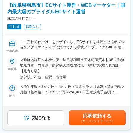
スです。
なく日々の取り組み姿勢や努力も評価されるため、未経験の方で
【岐阜県羽島市】ECサイト運営・WEBマーケター｜国
も安心して成長できます。
内最大級のブライダルECサイト運営
（2）SNS マーケティング支援サービスの提案
企業・法人が運用しているInstagram などの SNS 運用を支援し、
株式会社ピアリー
■当社について
さらなる集客・企業ブランドの認知度向上を目指します。トレン
◎東海エリア12社からなるCNCIグループの一員として、多治見
正社員
転勤なし
ド／データを分析析企画画提案の流れで、デザインチーム・サポ
市・土岐市・瑞浪市にテレビ・インターネット・電話サービスを
ートスタッフと協力しながら一気通貫、アフターフォローまで担
展開。開局25周年を迎え、地域に根ざした安定基盤のもと成長を
当いただきます。
続けています。
～「売れる仕掛け」をデザインし、ECサイトを成長させるポジシ
◎月額課金制のストック型ビジネスで安定収益を確保。放送・通
ョン／クリエイティブに集中できる環境／／ブライダル×ITを軸
■入社後の流れ：
仕事内容
信の両面から生活に不可欠なサービスを提供しており、景気に左
に、創業以来13期連続成長を実現～
まずは、当社のサービス・商品について知識を習得いただきま
右されにくい事業モデルです。
＜勤務地詳細＞本社住所：岐阜県羽島市正木町須賀本村38-1 勤務
す。
■業務内容：
地最寄駅：竹鼻線／須賀駅受動喫煙対策：敷地内喫煙可能場所あ
その後、先輩社員について、OJTやロールプレイングで業務の流
変更の範囲：会社の定める業務
自社運営しているECサイトのWEBマーケティング全般（企画・販
勤務地
り
れを学びます。3か月程度で独り立ちとなります。独り立ち後もチ
【最寄り駅】
促・分析改善）をお任せします。
ームに相談しやすい環境です。
須賀駅、不破一色駅、南宿駅
＜対象＞
※現在活躍しているメンバーも異業界・異職種から転職して、入社
・国内最大級の結婚式アイテム専門サイト『PIARY』
＜予定年収＞375万円～750万円＜賃金形態＞月給制＜賃金内訳＞
後に
・自社運営しているECサイト・情報サイト
月額（基本給）：205,000円～250,000円固定残業手当/月：
知識とスキルを身につけ活躍しているメンバーばかりなので、未
・楽天市場店の店舗運営全般
給与
45,800円～250,000円（固定残業時間30時間0分/月）超過した時
経験の方もご安心ください。
間外労働の残業手当は追加支給＜月給＞250,800円～500,000円
営業研修・階層別研修・情報共有が盛んな社風なので、日々ブラ
■業務詳細：
（一律手当を含む）＜昇給有無＞有＜残業手当＞有＜給与補足＞※
ッシュアップが可能です。
◇EC店舗マネジメント：自社サイト・楽天市場店の売上管理、施
前職給与も考慮します。能力や経験に応じて加給優遇します。■昇
応募依頼する
策立案
気になる
給：年1回（1月）■賞与：年2回（6、12月）※2～3.5ヶ月分賃金は
■当社について：
（エージェントサービス）
◇販売戦略、販促企画：季節ごとのキャンペーン、イベント（ス
あくまでも目安の金額であり、選考を通じて上下する可能性があ
私たちは、結婚式アイテムをネット通販で扱う企業がほぼない時
ーパーSALE等）の企画・実行
ります。月給(月額)は固定手当を含めた表記です。
代にブライダル専門サイト「PIARY」を立ち上げ、創業以来 13期
◇商品ページ、コンテンツ改善：商品サービスの魅力を最大化す