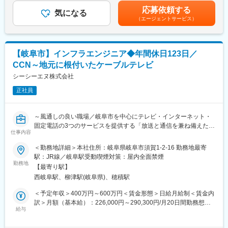
ズ含む）
超過した時間外労働の残業時間代は追加支給■昇給：実績・評価に
◇業績好調◇
応募依頼する
・WordPressを用いたWebサイトの構築・運用
気になる
より年1回（10月）■賞与：年2回（6月または7月、12月）賃金は
効果的にデジタルデータを活用し、基礎・基本 の定着や活用する
（エージェントサービス）
・PHPを用いた機能開発・改修
あくまでも目安の金額であり、選考を通じて上下する可能性があ
力の育成と評価を念頭におき、教師の負担軽減にも配慮しながら
・クライアントや社内メンバーとの要件定義・仕様調整
ります。月給(月額)は固定手当を含めた表記です。
教育現場のニーズに応えた改訂を行っております。近年のGIGAス
※Shopify・WordPressどちらかの経験があれば歓迎します
クール構想では、端末を活用して生徒一人ひとりに個別最適な学
びを得られること、創造性を育む教育ICT環境の実現が求められて
【岐阜市】インフラエンジニア◆年間休日123日／
◎PHPのスキルを活かしつつ、ShopifyやWordPressを中心とした
います。
CCN～地元に根付いたケーブルテレビ
EC構築に携わっていただきます。
当社では先生や子供たちが使い慣れた紙の教材をベースとして無
◎「PHPが得意で、EC/CMS構築の経験もある」という方にぴっ
シーシーエヌ株式会社
理なくデジタル端末を活用できるハイブリッド型教材を提供して
たりのポジションです。
います。
正社員
また、教師の業務の負担軽減を支援するソフトウエアの研究・開
■事業の魅力：
発・充実に取り組み教育業界を支えております。
私たちのShopify事業は、急成長するEC市場に対応し、柔軟かつ
当社では、長年にわたり教育事業のノウハウを活用し企業価値の
～風通しの良い職場／岐阜市を中心にテレビ・インターネット・
迅速なオンラインストア構築を実現します。
向上に努めております。
固定電話の3つのサービスを提供する「放送と通信を兼ね備えた総
最新の技術を取り入れたカスタムソリューションの提供により、
仕事内容
合インフラ企業～
ビジネスニーズに応じた最適なユーザー体験を提供しています。
＜勤務地詳細＞本社住所：岐阜県岐阜市須賀1-2-16 勤務地最寄
また、デザインやマーケティングとの連携を通じて、競争力の高
■業務概要
駅：JR線／岐阜駅受動喫煙対策：屋内全面禁煙
いECプラットフォームを構築しています。
岐阜県内を中心にケーブルテレビなどのITインフラ事業を行う当
勤務地
【最寄り駅】
社にて、インフラエンジニアをお任せいたします。
■組織構成：
西岐阜駅、柳津駅(岐阜県)、穂積駅
全体で約20名のメンバーが協力しながらプロジェクトを進めてい
■主な業務内容
＜予定年収＞400万円～600万円＜賃金形態＞日給月給制＜賃金内
ます。
・放送・通信設備の状態監視
訳＞月額（基本給）：226,000円～290,300円/月20日間勤務想定
特に、Shopifyの事業をさらに加速させるべく、新たなメンバーを
・障害発生時の原因調査、復旧作業
給与
＜想定月額＞226,000円～290,300円＜昇給有無＞有＜残業手当＞
迎え入れたいと考えています。風通しが良く、アイデアを自由に
・老朽化機器の取替
有＜給与補足＞※年収は残業代及び手当を含む想定金額です。あく
出し合える環境です。
・行政、関連会社との調整