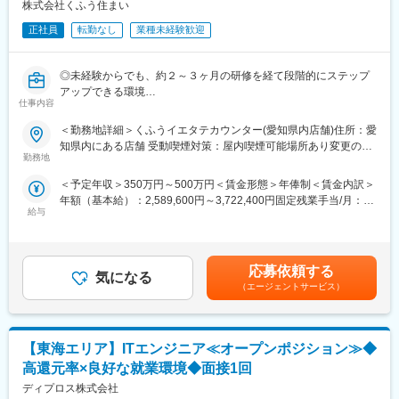
・店舗運営
株式会社くふう住まい
・店舗スタッフの指導育成、採用
正社員
転勤なし
業種未経験歓迎
・くふうイエタテフェア、各種イベントの運営
・住宅会社との関係性構築 など
◎未経験からでも、約２～３ヶ月の研修を経て段階的にステップ
【やりがい・魅力】
アップできる環境
・業種・業界未経験の方が、入社1年で新店舗立ち上げを任された
仕事内容
◎実績次第で、未経験から入社1年で新店立ち上げを任された実績
実績があります。年齢、経歴関係なく、実績次第で早期に大きな
も（年齢・経歴不問）
＜勤務地詳細＞くふうイエタテカウンター(愛知県内店舗)住所：愛
裁量をお持ちいただけます。
◎自社商材の営業ではなく、お客様に本当に合った選択肢を提案
知県内にある店舗 受動喫煙対策：屋内喫煙可能場所あり変更の範
・まさに出店を加速させ始めたタイミングで、積極的にPDCAを
できる仕事
勤務地
囲：会社の定める事業所
回しているため、様々な経験を積むことができます。
◎今後3年で100店舗を目指す出店拡大フェーズで、様々な経験を
・「家を建てる」という、人生でも大きなイベントに携われま
＜予定年収＞350万円～500万円＜賃金形態＞年俸制＜賃金内訳＞
積める
す。
年額（基本給）：2,589,600円～3,722,400円固定残業手当/月：
【主な業務内容】
・自社商材の営業ではないため、お客様のご要望に本当に合った
給与
75,900円～106,500円（固定残業時間45時間0分/月）超過した時
まずはアドバイザー業務からスタートし、独り立ち後は実務経験
選択肢をご提案することができます。
間外労働の残業手当は追加支給＜月額＞291,700円～416,700円
を重ねていただきます。その後、ご経験に応じて店長業務へとス
（12分割）（一律手当を含む）＜昇給有無＞有＜残業手当＞有＜
テップアップいただけます。
【過去入社事例】
給与補足＞※上記年収には、45時間分のみなし残業代を含みま
■アドバイザー業務（入社後はここから）
応募依頼する
スポーツショップのエリアマネージャーや飲食チェーンのエリア
気になる
す。※詳細は、経験・能力を考慮した上で決定■給与改定：年2回
・お客様のヒアリング
（エージェントサービス）
長など異業界出身者が活躍中！
（4月、10月）賃金はあくまでも目安の金額であり、選考を通じ
・住宅会社への紹介
今後も各地に出店を予定しているため、店舗立上げ初期からコア
て上下する可能性があります。月給(月額)は固定手当を含めた表記
・面談日時の設定
メンバーとして携わることができ、「家を建てる」という人生で
です。
・相談後のお客様、住宅会社のフォロー(お電話、LINE@)
も大きなイベントに関わるやりがいのある仕事です。
【東海エリア】ITエンジニア≪オープンポジション≫◆
・店頭集客など ※入社後、約2-3ヶ月間は研修を行います。座学研
修、先輩の相談への同席、ロープレ、先輩同席での相談を経て独
高還元率×良好な就業環境◆面接1回
り立ちとなります。
ディプロス株式会社
変更の範囲：会社の定める業務
■店長業務（ゆくゆくお任せする業務）