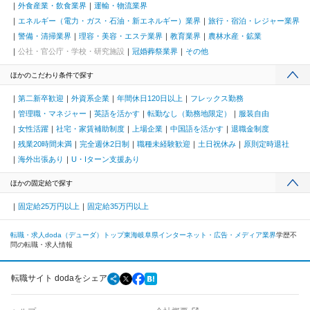
外食産業・飲食業界
運輸・物流業界
エネルギー（電力・ガス・石油・新エネルギー）業界
旅行・宿泊・レジャー業界
警備・清掃業界
理容・美容・エステ業界
教育業界
農林水産・鉱業
公社・官公庁・学校・研究施設
冠婚葬祭業界
その他
ほかのこだわり条件で探す
第二新卒歓迎
外資系企業
年間休日120日以上
フレックス勤務
管理職・マネジャー
英語を活かす
転勤なし（勤務地限定）
服装自由
女性活躍
社宅・家賃補助制度
上場企業
中国語を活かす
退職金制度
残業20時間未満
完全週休2日制
職種未経験歓迎
土日祝休み
原則定時退社
海外出張あり
U・Iターン支援あり
ほかの固定給で探す
固定給25万円以上
固定給35万円以上
転職・求人doda（デューダ）トップ
東海
岐阜県
インターネット・広告・メディア業界
学歴不
問の転職・求人情報
転職サイト dodaをシェア