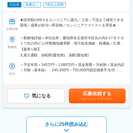
・店舗運営
正社員
転勤なし
5名以上採用
・店舗スタッフの指導育成、採用
・くふうイエタテフェア、各種イベントの運営
★請求額の66％をエンジニアに還元／上流～下流まで成長できる
・住宅会社との関係性構築 など
環境／成果が給与へ即反映／エンジニアファーストを実現★
仕事内容
【やりがい・魅力】
報酬の不透明さを排除し、成果に応じて正しく還元される仕組み
・業種・業界未経験の方が、入社1年で新店舗立ち上げを任された
＜勤務地詳細＞本社住所：愛知県名古屋市中区丸の内3-17-6 ナカ
を整えています。長期アサインを前提とした開発現場で経験を積
実績があります。年齢、経歴関係なく、実績次第で早期に大きな
トウ丸の内ビル5F勤務地最寄駅：地下鉄名城線・桜通線／久屋大
みながら、上流工程にも挑戦しやすい環境です。
裁量をお持ちいただけます。
勤務地
通駅受動喫煙対策：屋内全面禁煙変更の範囲：会社の定める事業
【最寄り駅】
・まさに出店を加速させ始めたタイミングで、積極的にPDCAを
所（リモートワーク含む）
久屋大通駅、栄町駅(愛知県)、栄駅(愛知県)
■業務内容
回しているため、様々な経験を積むことができます。
組込み、制御、オープン系、インフラなど複数の案件から、経験
・「家を建てる」という、人生でも大きなイベントに携われま
＜予定年収＞340万円～1,080万円＜賃金形態＞月給制＜賃金内訳
と適性に応じて上流～下流工程を担当します。主な業務は以下の
す。
＞月額（基本給）：245,300円～755,000円固定残業手当/月：
とおりです。
・自社商材の営業ではないため、お客様のご要望に本当に合った
給与
38,500円～145,000円（固定残業時間20時間0分/月）超過した時
【上流工程】
選択肢をご提案することができます。
間外労働の残業手当は追加支給＜月給＞283,800円～900,000円
・要件定義：システムの目的、機能、性能の整理
（一律手当を含む）＜昇給有無＞有＜残業手当＞有＜給与補足＞※
・基本設計：業務フロー、画面遷移、データ構造、外部IFなど全
【過去入社事例】
ご経験・スキルを考慮します■決算賞与：あり（業績による）賃金
応募依頼する
体像を設計
スポーツショップのエリアマネージャーや飲食チェーンのエリア
気になる
はあくまでも目安の金額であり、選考を通じて上下する可能性が
（エージェントサービス）
・詳細設計：より具体的な仕様策定
長など異業界出身者が活躍中！
あります。月給(月額)は固定手当を含めた表記です。
上流工程は影響範囲が広く、設計力やヒアリング力、マネジメン
今後も各地に出店を予定しているため、店舗立上げ初期からコア
ト力が求められます。
メンバーとして携わることができ、「家を建てる」という人生で
【下流工程】
も大きなイベントに関わるやりがいのある仕事です。
・開発：要件・設計を基に実装
さらに25件読み込む
・テスト：単体～総合までの検証
・納品：動作確認および品質担保業務
変更の範囲：会社の定める業務