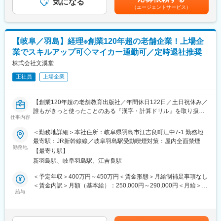
◇クライアントとの打合せ、原稿管理、制作指示、校正などを行
気になる
用期間終了後に10万円。合計30万円を支給します。■昇給：年1回
（遅くとも20時退社）・リモートワークも導入しております。
（エージェントサービス）
います。
■賞与：年1回（前年度実績：1か月分）賃金はあくまでも目安の
社員平均の残業時間は20時間以内を達成（2025年実績）、どなた
金額であり、選考を通じて上下する可能性があります。月給(月額)
にも優しい産育休制度や時短勤務制度、
■やりがい・魅力：
は固定手当を含めた表記です。
時間有給制度なども充実しております。
当社で「チラシ」掲載商品の管理や打合わせをお願いします。ク
高いパフォーマンスを発揮し続けていただくために、仕事をしや
【岐阜／羽島】経理※創業120年超の老舗企業！上場企
ライアントの売りたい商品を正確にチラシにし、お客様の元へ情
すい環境とスキルが磨ける勉強の場も提供しております。
業でスキルアップ可◇マイカー通勤可／定時退社推奨
報を届ける架け橋となる業務です。コツコツと積み重ねることが
オフィスには高品質なオカムラのオフィスチェアを使用する仕事
得意な方を歓迎します。将来的には、クライアントの販促促進の
株式会社文溪堂
場、定期的な社内勉強会の開催、書籍購入補助など環境作りにも
企画立案や実行などもお任せします。
徹底的に取り組んでいます。
正社員
上場企業
※中途入社者が8割以上のため、中途入社のハンデは一切ありませ
ん！
変更の範囲：会社の定める業務
【創業120年超の老舗教育出版社／年間休日122日／土日祝休み／
変更の範囲：会社の定める業務
誰もがきっと使ったことのある『漢字・計算ドリル』を取り扱っ
仕事内容
ております】
＜勤務地詳細＞本社住所：岐阜県羽島市江吉良町江中7-1 勤務地
■職務内容：
最寄駅：JR新幹線線／岐阜羽島駅受動喫煙対策：屋内全面禁煙
小学校向けの教材教具や教育ソフトなどを取り扱っている当社の
勤務地
【最寄り駅】
経理部において、経理職として下記業務をお任せいたします。
新羽島駅、岐阜羽島駅、江吉良駅
◆経理部において上場経理業務全般に従事頂きます。
＜予定年収＞400万円～450万円＜賃金形態＞月給制補足事項なし
・日次、月次、年次（仕訳、債権債務管理、固定資産管理、原価
＜賃金内訳＞月額（基本給）：250,000円～290,000円＜月給＞
計算、支払調書作成）
給与
250,000円～290,000円＜昇給有無＞有＜残業手当＞有＜給与補足
・四半期、期末決算対応（税務申告書作成、決算短信、有価証券
＞※手当は月額に含まれていません。■昇給：年1回（4月）■賞
報告書等）
与：年2回（6月、12月）賃金はあくまでも目安の金額であり、選
・税理士法人、監査法人対応