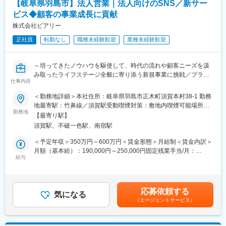
【岐阜県羽島市】法人営業｜法人向けのSNS／新サー
（3）当社ショップ来店者への各種手続き対応。
ビス◆顧客の事業成長に貢献
（4）販促企画・イベント運営
ショッピングモールなどでのイベントを企画・運営し、直接お客
株式会社ピアリー
様にサービスをご案内します。
正社員
転勤なし
職種未経験歓迎
業種未経験歓迎
≪営業エリア≫
多治見市、土岐市、瑞浪市
～培ってきたノウハウを駆使して、時代の流れや顧客ニーズを汲
み取ったライフステージ全般に寄り添う新規事業に挑戦／ブライ
■働きやすさ
仕事内容
ダル×ITを軸に、創業以来13期連続成長を実現～
◎年休122日・残業月20h程度でプライベートも大切にできる環境
＜勤務地詳細＞本社住所：岐阜県羽島市正木町須賀本村38-1 勤務
◎コアタイムなしのフレックス制＆1時間単位の有給取得で、家庭
■業務内容：
地最寄駅：竹鼻線／須賀駅受動喫煙対策：敷地内喫煙可能場所あ
や通院にも柔軟に対応可能
当社が提供する、法人向けのSNS／新サービスの営業をお任せし
勤務地
り
◎育児勤務制度あり（6h・7h勤務を選択可／子どもが中学1年ま
【最寄り駅】
ます。
で利用可）
須賀駅、不破一色駅、南宿駅
企業の集客・エンゲージメント向上を、当社独自のノウハウで支
援するサービスです。
＜予定年収＞350万円～600万円＜賃金形態＞月給制＜賃金内訳＞
■組織構成
月額（基本給）：190,000円～250,000円固定残業手当/月：
個人向け営業：12名（男女比４:６／20代30代も多数活躍中！）
■業務詳細：
給与
42,500円～150,000円（固定残業時間30時間0分/月）超過した時
（1）顧客・従業員のエンゲージメント向上サービスの提案
間外労働の残業手当は追加支給＜月給＞232,500円～400,000円
■入社後のサポート体制：
ソーシャルギフト「COCOMO」の導入提案を実施いただきます！
（一律手当を含む）＜昇給有無＞有＜残業手当＞有＜給与補足＞※
入社後は20代後半の先輩社員が育成担当として付き、2～3カ月間
企業にご活用いただくことで、ギフトという「物」を届けるだけ
前職給与も考慮します。能力や経験に応じて加給優遇します。■昇
しっかりフォロー。メンター制度があり、業務に慣れるまで安心
応募依頼する
でなく、人と人の「絆」を深め、定着率向上、離職率の低下、生
気になる
給：年1回（1月）■賞与：年2回（6、12月）※2～3.5ヶ月分賃金は
して取り組めます。
（エージェントサービス）
産性向上、顧客満足度（CS）
あくまでも目安の金額であり、選考を通じて上下する可能性があ
向上など、企業が抱える様々な課題解決に繋がっていくことか
ります。月給(月額)は固定手当を含めた表記です。
■明確な評価制度あり！
ら、IT×ギフトのノウハウを活かして昨年度 新たに誕生したサービ
年初に設定した個人目標の達成度を基に評価を決定。結果だけで