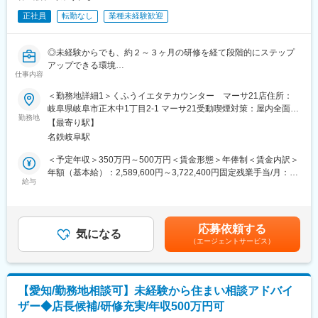
・権限管理やレポートスイートの最適化
正社員
転勤なし
業種未経験歓迎
・管理APIを用いた自動化・運用負荷の軽減
■本ポジションの魅力：
◎未経験からでも、約２～３ヶ月の研修を経て段階的にステップ
◎社会的インパクトの大きいデータに関われる
アップできる環境
リクルートグループの大規模サービス群の裏側で、数百万～数千
仕事内容
◎実績次第で、未経験から入社1年で新店立ち上げを任された実績
万規模のユーザーデータを扱い、社会に影響を与える意思決定を
も（年齢・経歴不問）
＜勤務地詳細1＞くふうイエタテカウンター マーサ21店住所：
支援できます。
◎自社商材の営業ではなく、お客様に本当に合った選択肢を提案
岐阜県岐阜市正木中1丁目2-1 マーサ21受動喫煙対策：屋内全面禁
◎技術とビジネスの両面で成長できる
できる仕事
勤務地
煙＜勤務地詳細2＞くふうイエタテカウンター イオンタウン大垣
単なるデータ処理にとどまらず、課題発見・要件定義・改善提案
【最寄り駅】
◎今後3年で100店舗を目指す出店拡大フェーズで、様々な経験を
店住所：岐阜県大垣市三塚町丹瀬463-1 イオンタウン大垣受動喫
まで一貫して関われるため、データエンジニアとしてもビジネス
名鉄岐阜駅
積める
煙対策：屋内全面禁煙変更の範囲：会社の定める事業所
パーソンとしてもスキルアップが可能です。
【主な業務内容】
＜予定年収＞350万円～500万円＜賃金形態＞年俸制＜賃金内訳＞
◎スキルアップ支援
まずはアドバイザー業務からスタートし、独り立ち後は実務経験
年額（基本給）：2,589,600円～3,722,400円固定残業手当/月：
社内勉強会や技術共有文化も活発で、学び続けられる環境です
を重ねていただきます。その後、ご経験に応じて店長業務へとス
給与
75,900円～106,500円（固定残業時間45時間0分/月）超過した時
テップアップいただけます。
間外労働の残業手当は追加支給＜月額＞291,700円～416,700円
■開発環境
■アドバイザー業務（入社後はここから）
（12分割）（一律手当を含む）＜昇給有無＞有＜残業手当＞有＜
計測・分析基盤：Adobe Analytics、Tags、Adobe Data Feeds /
・お客様のヒアリング
給与補足＞※上記年収には、45時間分のみなし残業代を含みま
API連携
応募依頼する
・住宅会社への紹介
気になる
す。※詳細は、経験・能力を考慮した上で決定■給与改定：年2回
プログラミング言語：HTML/CSS/JavaScript
（エージェントサービス）
・面談日時の設定
（4月、10月）賃金はあくまでも目安の金額であり、選考を通じ
データ連携・分析：BigQuery、SQL、Tableau / Looker Studio
・相談後のお客様、住宅会社のフォロー(お電話、LINE@)
て上下する可能性があります。月給(月額)は固定手当を含めた表記
その他：GitHub / GitLab（バージョン管理）、Jira /
・店頭集客など ※入社後、約2-3ヶ月間は研修を行います。座学研
です。
Confluence（タスク・ドキュメント管理）
修、先輩の相談への同席、ロープレ、先輩同席での相談を経て独
【愛知/勤務地相談可】未経験から住まい相談アドバイ
り立ちとなります。
変更の範囲：無
ザー◆店長候補/研修充実/年収500万円可
■店長業務（ゆくゆくお任せする業務）