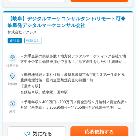
■具体的な仕事内容：
新たなサービスの企画、委託先開発会社/自治体との仕様検討/調整
【岐阜】デジタルマーケコンサルタント/リモート可◆
※１、自治体/学校のサポート、問い合わせに対する調査/対応、シ
岐阜発デジタルマーケコンサル会社
ステムの導入、サーバー/ネットワークの調達※２
※1：実際の開発業務は外部の開発会社へ委託しております。
株式会社アクシス
※2：基本的な設定は調達先へ委託しております。
正社員
転勤なし
■組織構成：
文教ソリューション部企画課は、９名で構成されています。
～大手企業の実績多数！地方発デジタルマーケティング会社で地
内７名が20代後半から30代前半の若い部署となっています。
方中小企業に価値発揮ができる！／地方創生をしたい！興味があ
仕事内容
る方歓迎◎～
■当社の魅力：
＜勤務地詳細＞本社住所：岐阜県岐阜市金宝町1-3 第一生命ビル
◇業績好調◇
?デジタルマーケティングで地方を盛り上げる！?
受動喫煙対策：屋内全面禁煙変更の範囲：無
効果的にデジタルデータを活用し、基礎・基本 の定着や活用する
業種、業界を問わず、地方の中小企業をデジタルマーケティング
勤務地
力の育成と評価を念頭におき、教師の負担軽減にも配慮しながら
【最寄り駅】
にて支援し、「結果を出すこと」にこだわり続け実績をつみあげ
教育現場のニーズに応えた改訂を行っております。近年のGIGAス
名鉄岐阜駅、岐阜駅、田神駅
てきています。
クール構想では、端末を活用して生徒一人ひとりに個別最適な学
直近では下記のような結果を生み出すことができています。
＜予定年収＞400万円～700万円＜賃金形態＞月給制＜賃金内訳＞
びを得られること、創造性を育む教育ICT環境の実現が求められて
※支援実績例
月額（基本給）：255,950円～447,550円固定残業手当/月：
います。
・製造業A社：問い合わせ件数 ３５０%UP
給与
78,050円～136,450円（固定残業時間40時間0分/月）超過した時
当社では先生や子供たちが使い慣れた紙の教材をベースとして無
・食品メーカーB社：ECサイト売上２６０%UP
間外労働の残業手当は追加支給＜月給＞334,000円～584,000円
理なくデジタル端末を活用できるハイブリッド型教材を提供して
・小売業C社：SEO/検索順位 １位獲得
（一律手当を含む）＜昇給有無＞有＜残業手当＞有＜給与補足＞■
います。
今後も地方発のデジタルマーケティング会社としてクライアント
賞与実績：年2回（目標達成時に支払い）※目標達成金額に応じて
また、教師の業務の負担軽減を支援するソフトウエアの研究・開
応募依頼する
様と伴奏しクライアント様の求める「結果」にコミットし続けて
気になる
ボーナス支給金額が上がっていく制度となっております。賃金は
発・充実に取り組み教育業界を支えております。