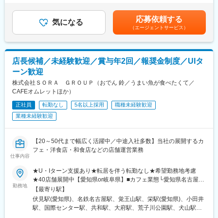
・自社メディア新規立ち上げなど、企画の責任者にチャレンジす
500,000円（12分割）（一律手当を含む）＜昇給有無＞有＜残業
・お客様のヒアリング
る機会も..！
手当＞有＜給与補足＞※上記年収には、45時間分のみなし残業代
・住宅会社への紹介
応募依頼する
気になる
を含む※詳細は、経験・能力を考慮した上で決定■給与改定：年2
・面談日時の設定
＜当社の特徴＞
（エージェントサービス）
回（4月、10月）賃金はあくまでも目安の金額であり、選考を通
・相談後のお客様、住宅会社のフォロー(お電話、LINE@)
◎私たちは、ドラゴンズやバンテリンドーム ナゴヤなど中日グル
じて上下する可能性があります。月給(月額)は固定手当を含めた表
※入社後、約2-3ヶ月間は研修を行います。座学研修、先輩の商談
ープのリソースやデジタルを駆使した独自メディアからテレビ・
記です。
への同席、ロープレ、ロープレ試験、先輩に同席してもらいなが
新聞・WEB・イベント・雑誌などを活用し、クライアントの課題
店長候補／未経験歓迎／賞与年2回／報奨金制度／UIタ
らの商談を経て、独り立ちとなります。
を解決する広告代理店です。
ーン歓迎
◎販促の企画提案から運営まで幅広く関わり、「お客様にとって
＜店長業務＞
のベストは何か？」を常に考え、ビジネス全体を動かす力を持っ
株式会社ＳＯＲＡ ＧＲＯＵＰ（おでん 鈴／うまい魚が食べたくて／
・店舗運営
たプロフェッショナル集団です。
CAFEオムレットほか）
・店舗スタッフの指導育成、採用
・住宅会社との関係性構築など
正社員
転勤なし
5名以上採用
職種未経験歓迎
変更の範囲：会社の定める業務
業種未経験歓迎
※普通免許必要
■過去入社事例
【20～50代まで幅広く活躍中／中途入社多数】当社の展開するカ
アパレル、結婚式場、スーパーなど異業界出身者が活躍中！
フェ・洋食店・和食店などの店舗運営業務
仕事内容
今後も各地に出店を予定しているため、店舗立上げ初期からコア
メンバーとして携わることができ、「家を建てる」という人生で
★U・Iターン支援あり★転居を伴う転勤なし★希望勤務地考慮
も大きなイベントに関わるやりがいのある仕事です。
★40店舗展開中【愛知県or岐阜県】■カフェ業態└愛知県名古屋
勤務地
市、犬山市、大府市■洋食業態└愛知県名古屋駅周辺・名古屋市└
【最寄り駅】
■採用背景
岐阜県各務原市■和食業態└愛知県名古屋市（中村区、中区、千種
伏見駅(愛知県)、名鉄名古屋駅、覚王山駅、栄駅(愛知県)、小田井
『くふうイエタテカウンター』は、注文住宅やリフォーム・リノ
区、西区）■居酒屋業態└愛知県名古屋市（中村区、中区）、豊橋
駅、国際センター駅、共和駅、大府駅、荒子川公園駅、犬山駅、
ベーションを検討している方が、希望に合ったベストパートナー
市※エリア・業態の希望を考慮し決定します。※U・Iターン歓迎
新加納駅、亀島駅、六名駅、緒川駅、呼続駅、重原駅、奥田駅、