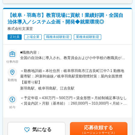
選考を通じて上下する可能性があります。月給(月額)は固定手当を
す。
■サポート体制：
含めた表記です。
入社後は丁寧なマニュアルと先輩社員のサポートを受けながら、
■魅力：
【岐阜・羽島市】教育現場に貢献！業績好調・全国自
業務に慣れていただきます。未経験者でも安心してスタートでき
・プライベートとも両立◎
治体導入／システム企画・開発◆就業環境◎
る環境が整っています。
有給の保有期間３年、有給取得日数7割、転勤なし、土日祝休みと
新商品のマーケティング戦略立案や新規顧客の開拓など、さらな
株式会社文溪堂
プライベートとも両立しやすい環境です。
るキャリアアップを目指していただきます。
・社風◎
正社員
上場企業
職種未経験歓迎
業種未経験歓迎
会社全体で派遣社員も含め50名程度、社内の風通しは比較的よい
■組織体制：
のではと思います。
営業職には現在、60代のベテラン社員1名と20代の男女2名が在籍
※近隣の美濃加茂市や多治見市をはじめ、岐阜市や名古屋市、遠
■職務内容：
しています。フレンドリーな職場環境で、若手社員も活躍してい
くは豊田市など、エリア外在住の従業員が
全国の自治体に導入され、教育員会および小中学校の教職員が利
ます。
仕事内容
多数在籍しています。
用する統合型校務支援システム「Te-Comp@ss」、児童・生徒の
心のケア図るシステム「ここタン」、学校の教職員や児童生徒、
＜勤務地詳細＞本社住所：岐阜県羽島市江吉良町江中7-1 勤務地
■企業の特徴／魅力：
保護者の皆様をつなぐ連絡帳システム「スマート連絡帳」など自
最寄駅：JR新幹線線／岐阜羽島駅受動喫煙対策：屋内全面禁煙
創業113年の歴史を誇る総合印刷会社で、環境保全やSDGsに積極
社製品の企画、一部システムのサーバー・ネットワーク設計、導
勤務地
的に取り組んでいます。育児休業や介護休業の取得実績が豊富
【最寄り駅】
入、運用保守をご経歴に合わせてお任せします。
で、働きやすい環境が整っています。
新羽島駅、岐阜羽島駅、江吉良駅
■職務の特徴：
＜予定年収＞430万円～500万円＜賃金形態＞月給制補足事項なし
変更の範囲：会社の定める業務
教育現場におけるDXの推進は、先生方の業務負担軽減に寄与する
＜賃金内訳＞月額（基本給）：260,000円～310,000円＜月給＞
だけでなく、その軽減によって生まれた時間が、先生方の子ども
給与
260,000円～310,000円＜昇給有無＞有＜残業手当＞有＜給与補足
たちと向き合う時間につながります。社内組織としても、そのDX
＞■昇給：年1回（4月）■賞与：年2回（6月、12月）賃金はあくま
を推進する新しいサービスを企画・提案する体制が整い、より良
でも目安の金額であり、選考を通じて上下する可能性がありま
いサービスを企画、提供することによって未来を担う子どもたち
す。月給(月額)は固定手当を含めた表記です。
応募依頼する
の育成をお手伝いすることができ、教育に広く貢献できる夢のあ
気になる
（エージェントサービス）
る職務となっています。