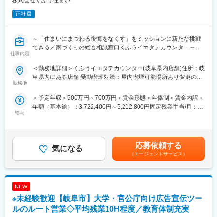
株式会社くふう住まい
ける方を募集します。
正社員
■仕事内容：
アドバイザー業務を習得いただいた上で、早期に店長業務をお任
せします。
～「住まいにまつわる後悔をなくす」をミッションに新たな挑戦
できる／家づくりの総合相談窓口くふうイエタテカウンター～
仕事内容
◎アドバイザー業務
・お客様のヒアリング、住宅会社への紹介、面談設定、相談後の
■概要：
＜勤務地詳細＞くふうイエタテカウンター(岐阜県内店舗)住所：岐
フォロー、店頭集客 など
家づくりの総合相談窓口『くふうイエタテカウンター』の店長候
阜県内にある店舗 受動喫煙対策：屋内喫煙可能場所あり変更の範
補を募集します。
勤務地
囲：会社の定める事業所
◎店長業務
店舗スタッフを経験した後、1店舗の店長を経て、複数店舗の店長
＜予定年収＞500万円～700万円＜賃金形態＞年俸制＜賃金内訳＞
・店舗運営(売上・KPI管理、シフト管理など店舗全体のマネジメ
や新店舗の立ち上げを担っていただく予定です。
年額（基本給）：3,722,400円～5,212,800円固定残業手当/月：
ント)
給与
106,500円～149,000円（固定残業時間45時間0分/月）超過した時
・店舗スタッフの指導育成、採用、評価
■募集背景：
間外労働の残業手当は追加支給＜月額＞416,700円～583,400円
・住宅会社との関係性構築
当社「くふう住まい」は、“住まいにまつわる後悔をなくす”をミッ
（12分割）（一律手当を含む）＜昇給有無＞有＜残業手当＞有＜
・新規店舗の立ち上げ(オープンまでの推進)
ションに、家づくりに関する相談カウンター・イベント・メディ
給与補足＞※上記年収には、45時間分のみなし残業代を含みま
・くふうイエタテフェア、各種イベントの運営 など
ア・SaaSを運営する情報サービス企業です。
応募依頼する
気になる
す。※詳細は、経験・能力を考慮した上で決定■給与改定：年2回
『くふうイエタテカウンター』は、注文住宅やリフォーム・リノ
（エージェントサービス）
（4月、10月）賃金はあくまでも目安の金額であり、選考を通じ
■やりがい／魅力：
ベーションを検討している方への無料相談＆住宅会社紹介サービ
て上下する可能性があります。月給(月額)は固定手当を含めた表記
・業種、業界未経験の方が、入社1年で新店舗立ち上げを任された
スです。
です。
実績があります。年齢、経歴関係なく、実績次第で早期に大きな
店舗数は急速に拡大しており、2024年には静岡を中心に6店舗だ
裁量をお持ちいただけます。
NEW
ったところから、2年弱で20店舗を新規出店。現在は関東・東
・まさに出店を加速させ始めたタイミングで、積極的にPDCAを
海・関西で28店舗を展開し、今後3年で100店舗の展開を目指して
※未経験歓迎【岐阜市】大学・官公庁向け広告宣伝ツー
回しているため、様々な経験を積むことができます。
います。
ルのルート営業◇平均残業10H程度／教育体制充実
・「家を建てる」という、人生でも大きなイベントに携われま
さらなる出店を見据え、将来的に複数店舗の店長を担っていただ