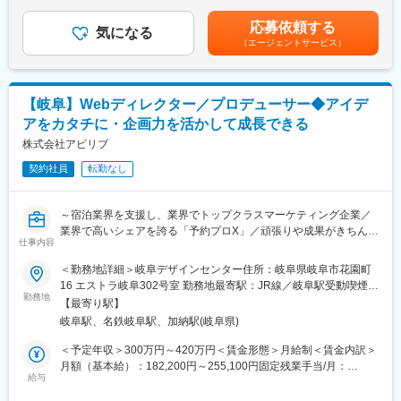
までも目安の金額であり、選考を通じて変化する可能性がありま
す。■昇給：年1回（4月）■賞与：年2回（7月・12月）※年間4.8ヶ
■当社の魅力：
応募依頼する
■業務詳細
気になる
月■年収例：34歳（経験10年）年収538万円／月給28.8万円＋賞
当社は、大手ホテルチェーンや有名観光施設の大型案件を多く手
（エージェントサービス）
社内の情報システムとセキュリティの対応がメイン業務です。社
与、30歳年収490万円／月給26万円＋賞与賃金はあくまでも目安
がけており、宿泊業界や観光業の課題に対して、グループ一丸と
員が使用するPCやモバイル端末のキッティングや、社内システム
の金額であり、選考を通じて上下する可能性があります。月給(月
なってシステムソリューションを提供しています。自社でシステ
全体のセキュリティに関する、設計・構築・費用管理など、自社
額)は固定手当を含めた表記です。
ムを内製し、業界の発展を支えることができるため、他の企業で
内全体のソリューションについても担当いただきます。また、
は得られない充実感と達成感が得られます。
【岐阜】Webディレクター／プロデューサー◆アイデ
RPAを活用した業務改善の強化を図るため、RPAツールでの開発
アをカタチに・企画力を活かして成長できる
や導入、導入後の運用・改善までを行っていただき、RPAエンジ
ニアとして業務をお任せします。
株式会社アビリブ
契約社員
転勤なし
■組織構成
配属先の技術部は18名であり、20代～70代まで幅広い年齢層の方
が活躍しています。技術職の部署ですが、明るく元気な社員が多
～宿泊業界を支援し、業界でトップクラスマーケティング企業／
く、すぐに馴染んでいただけます。
業界で高いシェアを誇る「予約プロX」／頑張りや成果がきちんと
仕事内容
評価される環境◎～
■働きやすい環境
＜勤務地詳細＞岐阜デザインセンター住所：岐阜県岐阜市花園町
・半日・時間有休も取得可能（月1日は有休をとる風土）
■業務内容：
16 エストラ岐阜302号室 勤務地最寄駅：JR線／岐阜駅受動喫煙対
・土日と有給をくっつけて長期休暇取得（例：5日など）も可能
Webディレクターとして、観光業界のDXを推進するWeb制作プロ
勤務地
策：屋内全面禁煙変更の範囲：会社の定める事業所（リモートワ
・フレックスタイム制を導入。コアタイムはない為、夜遅くまで
【最寄り駅】
ジェクトの中心的な役割を担っていただきます。クライアントと
ーク含む）
残業した翌日は午前休の取得可能。
岐阜駅、名鉄岐阜駅、加納駅(岐阜県)
密にコミュニケーションを取りながら、課題を理解し、Webサイ
・残業時間（実例）全社員平均 21.43時間／年
トを活用した最適なソリューションを提案・実現することがミッ
＜予定年収＞300万円～420万円＜賃金形態＞月給制＜賃金内訳＞
※リモート勤務も社内調整の上、利用可。今後は全社的に利用でき
ションです。
月額（基本給）：182,200円～255,100円固定残業手当/月：
るよう社内制度を構築中
具体的には、Webサイトの企画立案や制作進行管理を行い、横断
給与
67,800円～94,900円（固定残業時間45時間0分/月）超過した時間
的に事業部と連携しながら、高品質なWebサイトをスムーズに完
外労働の残業手当は追加支給＜月給＞250,000円～350,000円（一
■キャリアアップ：