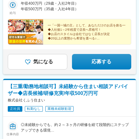
を見つけるための無料相談＆住宅会社紹介サービスです。2025年
（社員寮完備／家賃の半額は会社が負担します！※遠方にお住まい
年収400万円（29歳・入社2年目）
新羽島駅、扶桑駅、大外羽駅、神領駅、開明駅、塩釜口駅、豊橋
4月現在、静岡県内に6店舗、愛知県内に4店舗、山梨県・栃木
の方対象）※マイカー通勤OK（駐車場完備／店舗により異なる）※
年収500万円（35歳・入社4年目）
駅、丸の内駅(愛知県)、近鉄名古屋駅、池下駅、栄町駅(愛知県)、
県・群馬県・千葉県内に1店舗ずつを展開しており、うち5店舗は
給与
受動喫煙対策あり＼ＳＯＲＡ ＧＲＯＵＰの特長／カフェ、洋
上小田井駅、栄生駅、新瑞橋駅、岐阜羽島駅、駅前大通駅、久屋
2024年9月以降に新規オープンしました。来年以降もさらなる出
食、和食、居酒屋…など多様な業態で40店舗を展開！まったく違
大通駅、妙音通駅、名古屋駅、矢場町駅
店を予定しているため、将来的にエリアマネージャー（1エリア8-
うコンセプトの店に携わる面白さを味わいながら、多彩なスキル
━「一国一城の主」として、あなただけのお店を創る━
10店舗ほどを想定）を担っていただける方を募集します。
◆入社後1～2年程度で店長へ昇格可！
を身につけられる環境です。入社数カ月で店長、30代で課長な
◆お店のスタイルは会社ではなく店長が決定
ど、昇格実績も多数！完全実力主義で頑張りをしっかり評価しま
◆20以上の業態から希望を選べる♪
■業務のやりがい
す♪
◆毎年新店OPEN！安定経営＆事業拡大中
・業界業種未経験の方が入社1年で新店舗立ち上げを任された実績
◆ブランクある方も大歓迎！人柄・意欲重視
があります。年齢、経歴関係なく、実績次第で早期に大きな裁量
をお持ちいただけます。
気になる
応募する
・まさに出店を加速させ始めたタイミングで、積極的にPDCAを
回しているため、様々な経験を積むことができます。
・自社商材の営業ではないため、お客様のご要望に本当に合った
選択肢をご提案することができます。
【三重/勤務地相談可】未経験から住まい相談アドバイ
変更の範囲：会社の定める業務
ザー◆店長候補/研修充実/年収500万円可
株式会社くふう住まい
正社員
転勤なし
業種未経験歓迎
◎未経験からでも、約２～３ヶ月の研修を経て段階的にステップ
アップできる環境
仕事内容
◎実績次第で、未経験から入社1年で新店立ち上げを任された実績