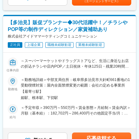
（エージェントサービス）
いきます！
あくまでも目安の金額であり、選考を通じて上下する可能性があ
当社では、長年にわたり教育事業のノウハウを活用し企業価値の
ります。月給(月額)は固定手当を含めた表記です。
向上に努めております。
■担当業務
クライアントの経営戦略に基づくデジタルマーケティング戦略と
【多治見】販促プランナー◆30代活躍中！／チラシや
戦術に関する専門的なコンサルティングサービスの提供をお任せ
POP等の制作ディレクション／家賃補助あり
します。
株式会社アイドママーケティングコミュニケーション
＜具体的には＞
正社員
上場企業
職種未経験歓迎
業種未経験歓迎
・クライアントのデジタルマーケティング戦略の問題の特定と課
題設定
・デジタルマーケティング戦略に基づいた戦術の提案と実行
～スーパーマーケットやドラッグストアなど、生活に身近なお店
（SEO、リスティング広告、SNSなど）
の折込チラシや店内POP／土日祝休・年休125日・残業20時間程
・ベンダーコントロール
仕事内容
度／東証スタンダード上場～
・その他Webサイトの利活用に対する効果的な提案とアップセル
＜勤務地詳細＞中部支局住所：岐阜県多治見市大針町661番地の1
・マーケティングオートメーションを活用した顧客フォロー戦略
■業務内容：
受動喫煙対策：屋内全面禁煙変更の範囲：会社の定める事業所
流通小売業（スーパーマーケットやドラッグストア等）に特化
勤務地
■ 成長機会
【最寄り駅】
し、さまざまな面から販売促進（売上UP）をトータル支援する当
・一流のビジネスパーソンのスキルセット
姫駅、根本駅、下切駅
社にて、「企画営業・販促プランナー」のお仕事をお任せしま
・デジタルマーケティングのスペシャリストとしてスキルアップ
す。
＜予定年収＞390万円～550万円＜賃金形態＞月給制＜賃金内訳＞
・プロジェクトマネジメント経験をつめる
月額（基本給）：182,702円～286,400円その他固定手当/月：
・将来的には、ボードメンバーとしてマネジメントに参画
■業務詳細：
給与
45,000円固定残業手当/月：72,298円～105,218円（固定残業時間
・IPOを目指す成長企業での業務経験をつめる
＜お客様の売上に直結！チラシ・POP等を用いて販売促進＞
30時間0分/月）超過した時間外労働の残業手当は追加支給＜月給
・「地方活性化」に自ら参画できる経験をつめる
◇大手スーパーマーケットチェーンの折込チラシ、店内POPなど
＞300,000円～436,618円（一律手当を含む）＜昇給有無＞有＜残
■働く環境
の制作に関するディレクション業務全般
業手当＞有＜給与補足＞■入社祝金制度あり入社時に20万円、試
メンバーの「働き方改革」に本気で取り組んでおり、残業削減
応募依頼する