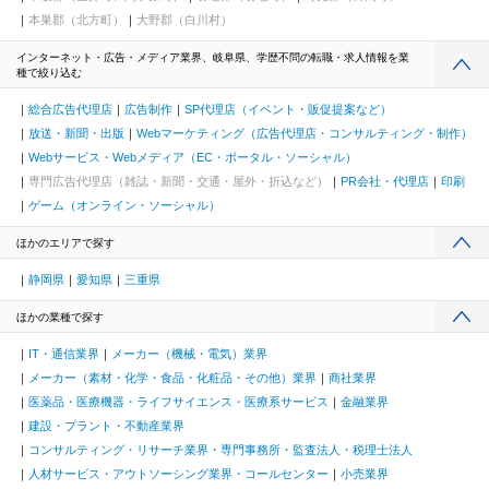
本巣郡（北方町）
大野郡（白川村）
インターネット・広告・メディア業界、岐阜県、学歴不問の転職・求人情報を業
種で絞り込む
総合広告代理店
広告制作
SP代理店（イベント・販促提案など）
放送・新聞・出版
Webマーケティング（広告代理店・コンサルティング・制作）
Webサービス・Webメディア（EC・ポータル・ソーシャル）
専門広告代理店（雑誌・新聞・交通・屋外・折込など）
PR会社・代理店
印刷
ゲーム（オンライン・ソーシャル）
ほかのエリアで探す
静岡県
愛知県
三重県
ほかの業種で探す
IT・通信業界
メーカー（機械・電気）業界
メーカー（素材・化学・食品・化粧品・その他）業界
商社業界
医薬品・医療機器・ライフサイエンス・医療系サービス
金融業界
建設・プラント・不動産業界
コンサルティング・リサーチ業界・専門事務所・監査法人・税理士法人
人材サービス・アウトソーシング業界・コールセンター
小売業界