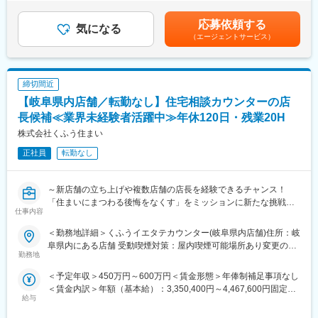
マーケ／デジタル／クリエイティブ／イベント運営など各分野の
今後も各地に出店を予定しているため、店舗立上げ初期からコア
律手当を含む）＜昇給有無＞有＜残業手当＞有＜給与補足＞※経
プロが常駐。新規リードはインサイドセールスがバックアップ
メンバーとして携わることができ、「家を建てる」という人生で
験・スキルを考慮し決定 ＋ 残業代全額支給■年2回（6月・12月）
応募依頼する
し、あなたは提案と課題解決に集中。チーム総力で大型案件を動
も大きなイベントに関わるやりがいのある仕事です。
気になる
■昇給：年1回（4月）賃金はあくまでも目安の金額であり、選考
（エージェントサービス）
かせます。
を通じて上下する可能性があります。月給(月額)は固定手当を含め
★企画～実行～検証までワンストップ
■採用背景
た表記です。
企画立案→プレゼン→制作進行→イベント運営→効果測定まで社
『くふうイエタテカウンター』は、注文住宅やリフォーム・リノ
内で完結。スピード感を持ってアイデアを形にし、自ら成果を数
ベーションを検討している方が、希望に合ったベストパートナー
締切間近
字で証明できます。
を見つけるための無料相談＆住宅会社紹介サービスです。2025年
【岐阜県内店舗／転勤なし】住宅相談カウンターの店
★挑戦を後押しするカルチャー
4月現在、静岡県内に6店舗、愛知県内に4店舗、山梨県・栃木
社歴や年齢に関係なく、手を上げれば即チャレンジOK。年間MVP
長候補≪業界未経験者活躍中≫年休120日・残業20H
県・群馬県・千葉県内に1店舗ずつを展開しており、うち5店舗は
表彰や新規事業提案制度で“やってみたい”を正当に評価。小さな挑
2024年9月以降に新規オープンしました。来年以降もさらなる出
株式会社くふう住まい
戦が会社の進化を生み、あなた自身の市場価値も高まります。
店を予定しているため、将来的にエリアマネージャー（1エリア8-
正社員
転勤なし
10店舗ほどを想定）を担っていただける方を募集します。
■具体的な仕事内容
・販促プロモーションの企画立案・提案・運営
■やりがい
～新店舗の立ち上げや複数店舗の店長を経験できるチャンス！
・メディアミックスを活用したクリエイティブな広告展開
・業界業種未経験の方が入社1年で新店舗立ち上げを任された実績
「住まいにまつわる後悔をなくす」をミッションに新たな挑戦を
※インターネット・テレビ・新聞・ラジオ・雑誌・イベント・自社
があります。年齢、経歴関係なく、実績次第で早期に大きな裁量
仕事内容
してみませんか？大きな裁量をもって働きたい方歓迎～
メディアなどの組み合わせ
をお持ちいただけます。
・クライアント課題の発見から解決までの伴走、効果検証 等
・自社商材の営業ではないため、お客様のご要望に本当に合った
＜勤務地詳細＞くふうイエタテカウンター(岐阜県内店舗)住所：岐
家づくりの総合相談窓口『くふうイエタテカウンター』の店長候
選択肢をご提案することができます。
阜県内にある店舗 受動喫煙対策：屋内喫煙可能場所あり変更の範
補を募集します。
勤務地
■キャリアパス
囲：会社の定める事業所
店舗スタッフを経験した後、1店舗の店長を経て、複数店舗の店長
・プレイヤーとして専門性を極める／チームリーダーとしてマネ
変更の範囲：会社の定める業務
＜予定年収＞450万円～600万円＜賃金形態＞年俸制補足事項なし
や新店舗の立ち上げを担っていただく予定です。
ジメントへ ── 双方を用意
＜賃金内訳＞年額（基本給）：3,350,400円～4,467,600円固定残
・社内ジョブポスティング制度あり ── 希望すれば他部署・他職
給与
業手当/月：95,800円～127,700円（固定残業時間45時間0分/月）
■業務詳細
種へのジョブチェンジも可能
超過した時間外労働の残業手当は追加支給＜月額＞375,000円～
＜アドバイザー業務＞