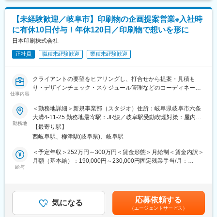
生品などスピーディな商品展開・BtoF（ファン）／BtoB事業展開
・宣伝広告に係るソリューション（CM、動画、ホームページ制作
も行っています。
等）の企画提案
「ITを駆使して業界に変革を起こす」ことをミッションとし、口
【未経験歓迎／岐阜市】印刷物の企画提案営業※入社時
「事務所新設に伴いネットを繋ぎたい」、「防犯カメラを設置し
コミ、SNS、実店舗（ブライダルサロン）ほか、顧客ニーズを敏
に有休10日付与！年休120日／印刷物で想いを形に
たい」などのニーズに対し、提案営業を行っていただきます。ま
感に察知し、全社で情報を共有し、常にユーザビリティ重視のサ
た、新しい設備のニーズや企業のPR、HP制作のニーズをキャッ
日本印刷株式会社
イト改善をしています。
チいただき、企画提案営業も行っていただきます。
正社員
職種未経験歓迎
業種未経験歓迎
※お取引先からの問い合わせや既存のお客様からの紹介案件がメ
インです。
※その他、CATV局（他県含む）へのサーバー導入提案等もあ
クライアントの要望をヒアリングし、打合せから提案・見積も
り。
り・デザインチェック・スケジュール管理などのコーディネート
仕事内容
業務を行い、製品が完成するまでの一連業務に携わる仕事です。
≪ポイント≫
＜具体的な業務＞
＜勤務地詳細＞新規事業部（スタジオ）住所：岐阜県岐阜市六条
基本となる営業エリア（可児市、御嵩町）では抜群の会社知名度
・新商品の企画、提案
大溝4-11-25 勤務地最寄駅：JR線／岐阜駅受動喫煙対策：屋内全
があります。
・環境に配慮した新素材を用いた印刷物の発注、納期管理
勤務地
面禁煙変更の範囲：会社の定める事業所
【最寄り駅】
・通販サイトの商品情報の入力、ページ更新
■キャリアパス：
西岐阜駅、柳津駅(岐阜県)、岐阜駅
・園芸用ラベルの在庫管理
法人営業から個人宅の営業やお客様サポートなど、会社全体のこ
＜予定年収＞252万円～300万円＜賃金形態＞月給制＜賃金内訳＞
とを理解しながら徐々にステップアップし、将来的にはマネジメ
■業務の特徴：
月額（基本給）：190,000円～230,000円固定残業手当/月：
ント職を担っていただきます。
・製品：市場ニーズを取り入れた園芸、ペット用品などの提案を
給与
20,000円（固定残業時間13時間42分/月～11時間18分/月）超過し
行います。
た時間外労働の残業手当は追加支給＜月給＞210,000円～250,000
■組織、環境：
・提案：新規事業のため、まだまだ販路開拓がメインとなりま
円（一律手当を含む）＜昇給有無＞有＜残業手当＞有＜給与補足
配属先では現在3名（40代男性2名(部長・グループリーダー)、20
す。
＞上記予定年収に賞与は含まれておりません。■昇給：年1回（4
代女性1名）の社員が活躍しています。和気あいあいとした中で、
応募依頼する
・出張：展示会の際、千葉や東京へ出張が発生します。頻度は多
気になる
月）■賞与：年2回（7月・12月）※経験･能力等を考慮の上､給与を
活発な意見交換、情報共有を行っています。
（エージェントサービス）
くて月に２回、数か月ないこともあり、頻度はまちまちです。
決定させていただきます。賃金はあくまでも目安の金額であり、
残業は月10時間程度、1分単位で残業時間を申告していただけま