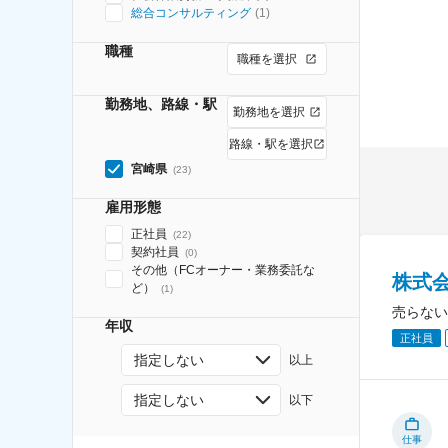
総合コンサルティング
(
1
)
職種
職種を選択
勤務地、路線・駅
勤務地を選択
路線・駅を選択
宮崎県
(
23
)
雇用形態
正社員
(
22
)
契約社員
(
0
)
その他（FCオーナー・業務委託な
株式
ど）
(
1
)
売らない
年収
正社員
指定しない
以上
指定しない
以下
仕事