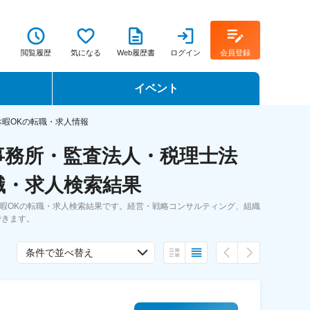
閲覧履歴
気になる
Web履歴書
ログイン
会員登録
イベント
転職イベント・転職セミナー
休暇OKの転職・求人情報
事務所・監査法人・税理士法
転職フェア
職・求人検索結果
転職セミナー動画
暇OKの転職・求人検索結果です。経営・戦略コンサルティング、組織
できます。
条件で並べ替え