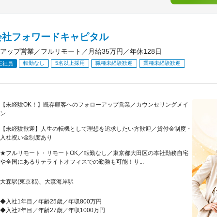
会社フォワードキャピタル
アップ営業／フルリモート／月給35万円／年休128日
転勤なし
5名以上採用
職種未経験歓迎
業種未経験歓迎
正社員
【未経験OK！】既存顧客へのフォローアップ営業／カウンセリングメイ
ン
【未経験歓迎】人生の転機として理想を追求したい方歓迎／貸付金制度・
入社祝い金制度あり
★フルリモート・リモートOK／転勤なし／東京都大田区の本社勤務自宅
や全国にあるサテライトオフィスでの勤務も可能！サ...
大森駅(東京都)、大森海岸駅
◆入社1年目／年齢25歳／年収800万円
◆入社2年目／年齢27歳／年収1000万円