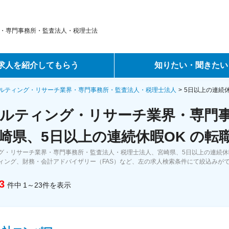
・専門事務所・監査法人・税理士法
求人を紹介してもらう
知りたい・聞きたい
ントサービス
転職ノウハウ
ルティング・リサーチ業界・専門事務所・監査法人・税理士法人
5日以上の連続
ルティング・リサーチ業界・専門
サービス
データで見る転職
崎県、5日以上の連続休暇OK の転
ーエージェントサービス
コラム・インタビュー
グ・リサーチ業界・専門事務所・監査法人・税理士法人、宮崎県、5日以上の連続休
ィング、財務・会計アドバイザリー（FAS）など、左の求人検索条件にて絞込みが
転職Q&A
3
件中
1～23
件
を表示