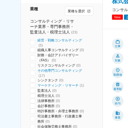
株式
業種
コンサル
業種を選択
New
コンサルティング・リサ
ーチ業界・専門事務所・
監査法人・税理士法人
(
23
)
経営・戦略コンサルティング
(
5
)
仕事
組織人事コンサルティング
(
0
)
財務・会計アドバイザリー
（FAS）
(
0
)
対象
リスクコンサルティング
(
0
)
その他専門コンサルティング
勤務地
(
17
)
シンクタンク
(
0
)
マーケティング・リサーチ
(
1
)
最寄駅
監査法人
(
0
)
税理士法人
(
0
)
法律事務所
(
0
)
給与
会計事務所
(
0
)
特許事務所・弁理士事務所
(
0
)
司法書士事務所・行政書士事
事業
務所
(
0
)
社会保険労務士事務所
(
0
)