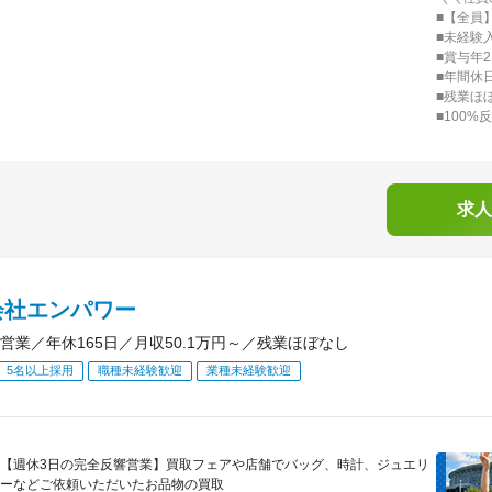
■【全員
■未経験
■賞与年
■年間休日
■残業ほ
■100%
求人
会社エンパワー
営業／年休165日／月収50.1万円～／残業ほぼなし
5名以上採用
職種未経験歓迎
業種未経験歓迎
【週休3日の完全反響営業】買取フェアや店舗でバッグ、時計、ジュエリ
ーなどご依頼いただいたお品物の買取