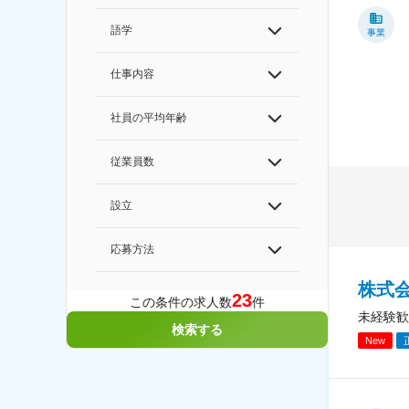
語学
事業
仕事内容
社員の平均年齢
従業員数
設立
応募方法
株式
23
この条件の求人数
件
未経験歓
検索する
New