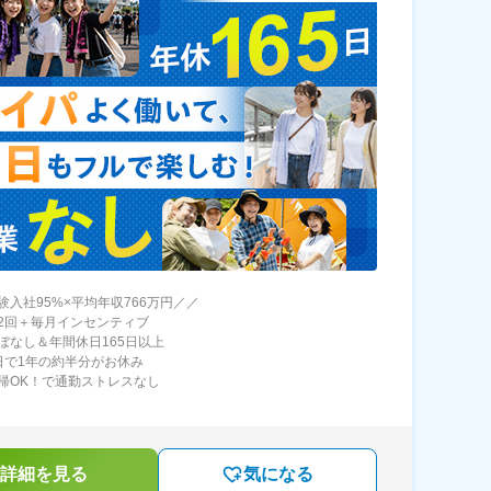
験入社95%×平均年収766万円／／
2回＋毎月インセンティブ
ぼなし＆年間休日165日以上
日で1年の約半分がお休み
帰OK！で通勤ストレスなし
詳細を見る
気になる