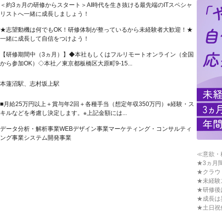
＜約3ヵ月の研修からスタート＞AI時代を生き抜ける最先端のITスペシャ
リストへ一緒に成長しましょう！
★志望動機は何でもOK！研修体制が整っているから未経験者大歓迎！★
一緒に成長して自信をつけよう！
【研修期間中（3ヵ月）】◆本社もしくはフルリモートオンライン（全国
から参加OK）◇本社／東京都板橋区大原町9-15...
本蓮沼駅、志村坂上駅
■月給25万円以上＋賞与年2回＋各種手当（想定年収350万円）※経験・ス
キルなどを考慮し決定します。※上記金額には...
データ分析・解析事業WEBデザイン事業マーケティング・コンサルティ
ング事業システム開発事業
≪意欲・
★3ヵ月
★クラウ
★未経験
★研修後
★成長は
★土日祝