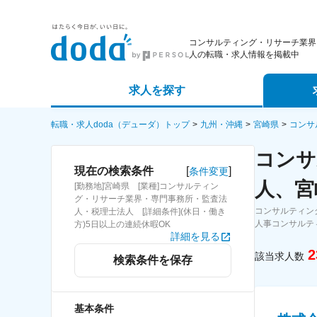
コンサルティング・リサーチ業界
人の転職・求人情報を掲載中
求人を探す
詳細条件から探す
エージェ
転職・求人doda（デューダ）トップ
九州・沖縄
宮崎県
コンサ
コンサ
新着求人から探す
スカウト
[
]
現在の検索条件
条件変更
人、宮
[勤務地]宮崎県 [業種]コンサルティン
求人特集から探す
パートナ
グ・リサーチ業界・専門事務所・監査法
コンサルティン
人・税理士法人 [詳細条件](休日・働き
人事コンサルテ
方)5日以上の連続休暇OK
詳細を見る
2
該当求人数
検索条件を保存
基本条件