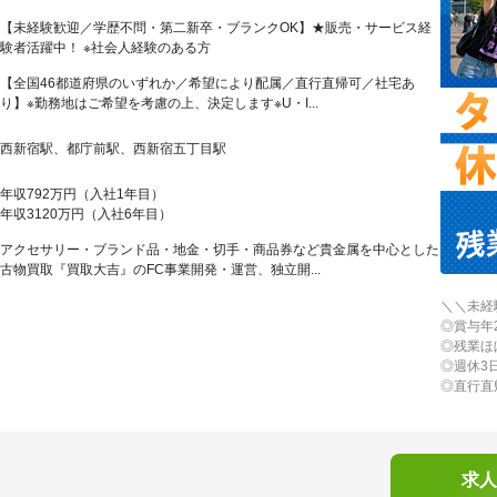
【未経験歓迎／学歴不問・第二新卒・ブランクOK】★販売・サービス経
験者活躍中！ ※社会人経験のある方
【全国46都道府県のいずれか／希望により配属／直行直帰可／社宅あ
り】※勤務地はご希望を考慮の上、決定します※U・I...
西新宿駅、都庁前駅、西新宿五丁目駅
年収792万円（入社1年目）
年収3120万円（入社6年目）
アクセサリー・ブランド品・地金・切手・商品券など貴金属を中心とした
古物買取『買取大吉』のFC事業開発・運営、独立開...
＼＼未経
◎賞与年
◎残業ほ
◎週休3
◎直行直
求人