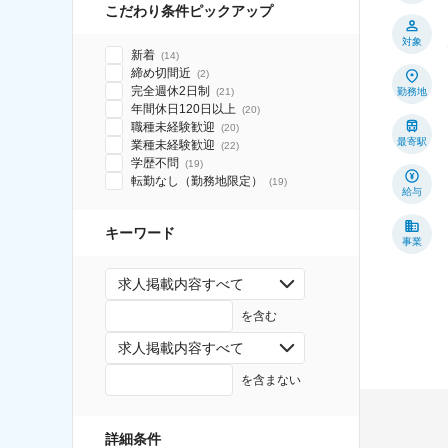
こだわり条件ピックアップ
対象
新着
(
14
)
締め切間近
(
2
)
完全週休2日制
(
21
)
勤務地
年間休日120日以上
(
20
)
職種未経験歓迎
(
20
)
最寄駅
業種未経験歓迎
(
22
)
学歴不問
(
19
)
転勤なし（勤務地限定）
(
19
)
給与
キーワード
事業
求人掲載内容すべて
を含む
求人掲載内容すべて
を含まない
詳細条件