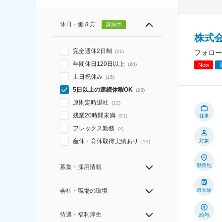
休日・働き方
選択中
株式
完全週休2日制
フォロー
(
21
)
年間休日120日以上
(
20
)
New
土日祝休み
(
16
)
5日以上の連続休暇OK
(
23
)
原則定時退社
(
12
)
残業20時間未満
仕事
(
21
)
フレックス勤務
(
3
)
対象
産休・育休取得実績あり
(
13
)
勤務地
募集・採用情報
最寄駅
会社・職場の環境
待遇・福利厚生
給与