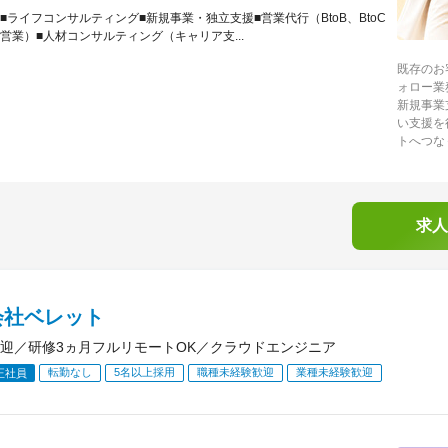
■ライフコンサルティング■新規事業・独立支援■営業代行（BtoB、BtoC
営業）■人材コンサルティング（キャリア支...
既存のお
ォロー業
新規事業
い支援を
トへつな
求人
会社ベレット
迎／研修3ヵ月フルリモートOK／クラウドエンジニア
転勤なし
5名以上採用
職種未経験歓迎
業種未経験歓迎
正社員