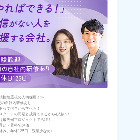
積極性重視の人柄採用！≫
間の自社内研修あり！
ドって何？から学べる！
スタートの同期と成長できるから心強い！
は最先端プロジェクトで活躍！
昇給・昇格で評価！
休み、年休125日、残業少なめ♪