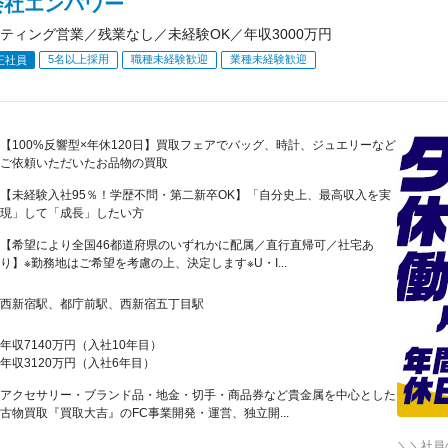
会社エンパワー
ティング営業／残業なし／未経験OK／年収3000万円
5名以上採用
職種未経験歓迎
業種未経験歓迎
正社員
【100%反響型×年休120日】買取フェアでバッグ、時計、ジュエリーなど
ご依頼いただいたお品物の買取
【未経験入社95％！学歴不問・第二新卒OK】「自分史上、最高収入を実
現」して「成長」したい方
【希望により全国46都道府県のいずれかに配属／直行直帰可／社宅あ
り】※勤務地はご希望を考慮の上、決定します※U・I...
西新宿駅、都庁前駅、西新宿五丁目駅
年収7140万円（入社10年目）
年収3120万円（入社6年目）
アクセサリー・ブランド品・地金・切手・商品券など貴金属を中心とした
古物買取『買取大吉』のFC事業開発・運営、独立開...
＼＼社員