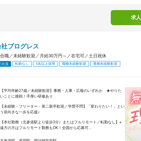
求人
会社プログレス
合職／未経験歓迎／月給30万円～／在宅可／土日祝休
転勤なし
5名以上採用
職種未経験歓迎
業種未経験歓迎
正社員
【平均年齢27歳／未経験歓迎】事務・人事・広報のいずれか ★やりた
いことに挑戦！手厚い研修あり
【未経験・フリーター・第二新卒歓迎／学歴不問】「変わりたい！」とい
う前向きな一歩を応援♪
【本社勤務（北参道駅より徒歩3分）またはフルリモート／転勤なし】※
遠方の方はフルリモート勤務もOK！全国から応募可...
北参道駅、原宿駅、明治神宮前駅