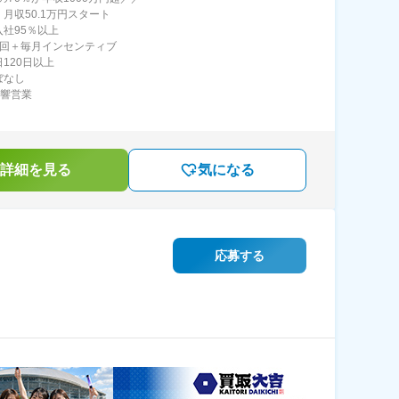
】月収50.1万円スタート
入社95％以上
2回＋毎月インセンティブ
120日以上
ぼなし
反響営業
詳細を見る
気になる
応募する