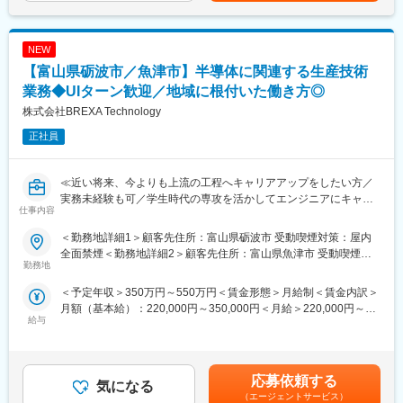
・不純物の特定および定量
(月額)は固定手当を含めた表記です。
況となっています。
・安定性試験における経時変化の評価
また過度な残業は発生の場合は、案件担当の営業から法人顧客に
・試験法バリデーションおよび機器のメンテナンス
対して、残業改善の是正対応も行っています。
NEW
・分析法の確立・妥当性確認
・HPLC装置の定期点検・トラブル対応
【富山県砺波市／魚津市】半導体に関連する生産技術
■スキルUPで給与もUP：
・試験記録の作成およびデータの管理
業務◆UIターン歓迎／地域に根付いた働き方◎
スキルを上げてより難易度の高いプロジェクトへ配属をされる事
・試験結果の記録・報告書作成（GMP準拠）
株式会社BREXA Technology
で給与も上がる仕組みを取っています。
実務経験が無くても大学時代に研究室に所属をしていた等も大歓
定性的な評価のみではなく、スキルを磨くことが給与UPに繋がる
迎です。実務経験を活かすことも学んだ内容を活かすことも出来
正社員
エンジニアにとっては非常分かり易い制度です。
ます。
変更の範囲：会社の定める業務
■使用ツール：
≪近い将来、今よりも上流の工程へキャリアアップをしたい方／
HPLC
実務未経験も可／学生時代の専攻を活かしてエンジニアにキャリ
仕事内容
アチェンジ／スキルアップが給与UPに繋がる制度のある会社で働
■当社だからこそ実現できるエンジニアとしての未来がある：
きたい方／様々なプロジェクトへの参加を通してエンジニアとし
＜勤務地詳細1＞顧客先住所：富山県砺波市 受動喫煙対策：屋内
＜お取引社数3,900社＞
ての経験の幅を広げたい方へ≫
全面禁煙＜勤務地詳細2＞顧客先住所：富山県魚津市 受動喫煙対
同業他社と比較をしても圧倒的なお取引社数を誇る当社。
勤務地
策：屋内全面禁煙変更の範囲：会社の定める事業所（リモートワ
当社独占のプロジェクトも多数あり、当社だからこそ挑戦できる
■仕事内容：
ーク含む）
＜予定年収＞350万円～550万円＜賃金形態＞月給制＜賃金内訳＞
仕事があります。
半導体製品のメーカーにて生産技術業務をお任せ致します。
月額（基本給）：220,000円～350,000円＜月給＞220,000円～
＜キャリアドック制度＞
給与
350,000円＜昇給有無＞有＜残業手当＞有＜給与補足＞※年齢、経
同業他社では希望する仕事があっても、会社の都合で挑戦できな
■業務内容：
験、能力など考慮の上決定します。■昇給：年1回（4月）■賞与 年
いという事も転職理由の1つです。
ご入社後に担当いただく想定配属先の業務は、半導体製品の生産
2回（7月、12月）＜モデル年収例＞3年目 年収400～420万円5
当社では専任のキャリアアドバイザーがおり、キャリアアドバイ
技術業務となります。
年目 年収440～460万円8年目 年収550～570万円20年目 年
ザーが社内に働きかける事で希望する仕事への挑戦を後押ししま
＜測定レシピ作成＞
応募依頼する
気になる
収1000万円超※金額はあくまでも目安です。賃金はあくまでも目
す。
◇測定条件の設定
（エージェントサービス）