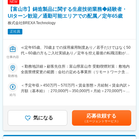
NEW
＼こんな方におすすめです／
【富山市】鋳造製品に関する生産技術業務◆経験者・
・これまでの実務経験を活かし、設計・開発フェーズにシフトし
UIターン歓迎／通勤可能エリアでの配属／定年65歳
たい方
株式会社BREXA Technology
・技術力を深めながら、長期的なキャリア形成を考えている方
・特定工程に留まらず、上流工程・新領域へ挑戦したい方
正社員
■プロジェクト例
≪定年65歳、70歳までの採用雇用制度あり／若手だけではなく50
最先端～基盤領域まで、多様な案件に携われます。
代～60歳の方もご入社実績あり／定年を控え最後の転職活動がし
仕事内容
・AI／ディープラーニングを活用したソフトウェア開発
たい方、PMではなくエンジニアとして現場で活躍をしていきたい
・自動運転関連システム開発
方歓迎≫
＜勤務地詳細＞顧客先住所：富山県富山市 受動喫煙対策：敷地内
・3Dアニメーション開発 など
全面禁煙変更の範囲：会社の定める事業所（リモートワーク含
【主要言語】
■仕事内容：
勤務地
む）
Java／VB.NET／Python／C／C#／C++ ほか
金属自動車部品を取り扱うメーカーにて方案、生産工程、治具設
＜予定年収＞450万円～570万円＜賃金形態＞月給制＜賃金内訳＞
計をお任せ致します。
月額（基本給）：270,000円～350,000円＜月給＞270,000円～
■キャリア形成（「選ばれる」から「選べる」へ）
給与
350,000円＜昇給有無＞有＜残業手当＞有＜給与補足＞※年齢、経
独自のマッチングシステム（BMS）により、
■業務内容：
験、能力など考慮の上決定します。■昇給：年1回（4月）■賞与 年
スキル
ご入社後に担当いただく想定配属先の業務は、自動車関連部品の
2回（7月、12月）賃金はあくまでも目安の金額であり、選考を通
経験
鋳造に関る方案設計、及び生産工程設計、治具設計業務となりま
じて上下する可能性があります。月給(月額)は固定手当を含めた表
志向
す。
応募依頼する
気になる
記です。
研修履歴
◇アルミ・鉄鋳造製品の方案設計
（エージェントサービス）
をもとに、営業・技術マネージャーが連携して配属を決定。
◇生産工程設計
「会社都合」ではなく、あなたのキャリア軸を尊重したアサイン
◇治具設計
を実現します。
新製品流動に伴う対応や既製品の改善対応などをお任せ致しま