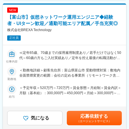
■月残業20時間程度：
■当社だからこそ実現できるエンジニアとしての未来がある：
当社から配属の企業様については残業が多くなる企業様が少な
NEW
＜お取引社数3,900社＞
く、特別な取り組みをすることなく過度な残業が発生をしない状
同業他社と比較をしても圧倒的なお取引社数を誇る当社。
【富山市】仮想ネットワーク運用エンジニア◆経験
況となっています。また過度な残業は発生の場合は、案件担当の
当社独占のプロジェクトも多数あり、当社だからこそ挑戦できる
者・UIターン歓迎／通勤可能エリア配属／手当充実◎
営業から法人顧客に対して、残業改善の是正対応も行っていま
仕事があります。
株式会社BREXA Technology
す。
＜キャリアドック制度＞
同業他社では希望する仕事があっても、会社の都合で挑戦できな
正社員
■スキルUPで給与もUP：
いという事も転職理由の1つです。
スキルを上げてより難易度の高いプロジェクトへ配属をされる事
当社では専任のキャリアアドバイザーがおり、キャリアアドバイ
で給与も上がる仕組みを取っています。定性的な評価のみではな
ザーが社内に働きかける事で希望する仕事への挑戦を後押ししま
≪定年65歳、70歳までの採用雇用制度あり／若手だけではなく50
く、スキルを磨くことが給与UPに繋がるエンジニアにとっては非
す。
代～60歳の方もご入社実績あり／定年を控え最後の転職活動がし
常分かり易い制度です。
仕事内容
エンジニアの遣り甲斐を大切にする当社だからこその取り組みで
たい方、PMではなくエンジニアとして現場で活躍をしていきたい
す。
方歓迎≫
＜勤務地詳細＞顧客先住所：富山県富山市 受動喫煙対策：敷地内
変更の範囲：会社の定める業務
全面禁煙変更の範囲：会社の定める事業所（リモートワーク含
■月残業20時間程度：
■仕事内容：
勤務地
む）
当社から配属の企業様については残業が多くなる企業様が少な
富山市内で仮想ネットワークの構築・リソース変更・障害問い合
＜予定年収＞520万円～720万円＜賃金形態＞月給制＜賃金内訳＞
く、特別な取り組みをすることなく過度な残業が発生をしない状
わせ等をお任せ致します。
月額（基本給）：300,000円～450,000円＜月給＞300,000円～
況となっています。
給与
450,000円＜昇給有無＞有＜残業手当＞有＜給与補足＞※年齢、経
また過度な残業は発生の場合は、案件担当の営業から法人顧客に
■業務内容：
験、能力など考慮の上決定します。■昇給：年1回（4月）■賞与 年
対して、残業改善の是正対応も行っています。
（1）仮想ネットワークの構築・設計
2回（7月、12月）※ご経験者の方の場合年収800万円以上でのご提
・クラウド環境（例：Azure、AWS、GCP）における仮想ネット
示の実績もあります。賃金はあくまでも目安の金額であり、選考
■スキルUPで給与もUP：
ワーク（VNet／VPC）の設計・構築
応募依頼する
気になる
を通じて上下する可能性があります。月給(月額)は固定手当を含め
スキルを上げてより難易度の高いプロジェクトへ配属をされる事
・サブネットの分割、ルーティング設定、ネットワークセキュリ
（エージェントサービス）
た表記です。
で給与も上がる仕組みを取っています。
ティグループ（NSG／SG）の設定