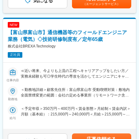
気になる
収1000万円超※金額はあくまでも目安です。賃金はあくまでも目
当社から配属の企業様については残業が多くなる企業様が少な
・職場先輩に付いて業務フローを習得していただき、設備のハー
（エージェントサービス）
安の金額であり、選考を通じて上下する可能性があります。月給
く、特別な取り組みをすることなく過度な残業が発生をしない状
ドトラブル及びソフト修正等の改善業務に取り組んでいただきま
(月額)は固定手当を含めた表記です。
況となっています。
す。
また過度な残業は発生の場合は、案件担当の営業から法人顧客に
対して、残業改善の是正対応も行っています。
NEW
■使用ツール：
一般工具
【富山県富山市】通信機器等のフィールドエンジニア
■スキルUPで給与もUP：
業務（電気）◇技術研修制度有／定年65歳
スキルを上げてより難易度の高いプロジェクトへ配属をされる事
■当社だからこそ実現できるエンジニアとしての未来がある：
株式会社BREXA Technology
で給与も上がる仕組みを取っています。
＜お取引社数3,900社＞
定性的な評価のみではなく、スキルを磨くことが給与UPに繋がる
同業他社と比較をしても圧倒的なお取引社数を誇る当社。
正社員
エンジニアにとっては非常分かり易い制度です。
当社独占のプロジェクトも多数あり、当社だからこそ挑戦できる
仕事があります。
＜キャリアドック制度＞
≪近い将来、今よりも上流の工程へキャリアアップをしたい方／
変更の範囲：会社の定める業務
同業他社では希望する仕事があっても、会社の都合で挑戦できな
実務未経験も可◎学生時代の専攻を活かしてエンジニアにキャリ
仕事内容
いという事も転職理由の1つです。
アチェンジ／スキルアップが給与UPに繋がる制度のある会社で働
当社では専任のキャリアアドバイザーがおり、キャリアアドバイ
きたい方／様々なプロジェクトへの参加を通してエンジニアとし
＜勤務地詳細＞顧客先住所：富山県富山市 受動喫煙対策：敷地内
ザーが社内に働きかける事で希望する仕事への挑戦を後押ししま
ての経験の幅を広げたい方へ≫
全面禁煙変更の範囲：会社の定める事業所（リモートワーク含
す。
勤務地
む）
エンジニアの遣り甲斐を大切にする当社だからこその取り組みで
各種製品に関する施工及びメンテナンスサービスをお任せ致しま
＜予定年収＞350万円～400万円＜賃金形態＞月給制＜賃金内訳＞
す。
す。
月額（基本給）：215,000円～240,000円＜月給＞215,000円～
給与
240,000円＜昇給有無＞有＜残業手当＞有＜給与補足＞※年齢、経
■月残業20時間程度：
■業務詳細：
験、能力など考慮の上決定します。■昇給：年1回（4月）■賞与 年
当社から配属の企業様については残業が多くなる企業様が少な
公共インフラや民間施設に導入される、電波通信・電気・情報制
2回（7月、12月）＜モデル年収例＞3年目 年収400～420万円5
く、特別な取り組みをすることなく過度な残業が発生をしない状
御関連の各種システム機器の施工・保守業務を担当していただき
年目 年収440～460万円8年目 年収550～570万円20年目 年
況となっています。
ます。