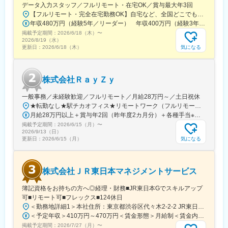
■当社だからこそ実現できるエンジニアとしての未来がある：
データ入力スタッフ／フルリモート・在宅OK／賞与最大年3回
＜キャリアドック制度＞
【フルリモート・完全在宅勤務OK】自宅など、全国どこでもあなたが働きやすい場所で働けます★転居を伴う転勤なし★全国47都道府県どこからでも応募OK【本社】東京都新宿区山吹町130番地の15 茜ビル2-A＜アクセス＞有楽町線「江戸川橋駅」、東西線「東西線」より徒歩10分※受動喫煙対策：あり
同業他社では希望する仕事があっても、会社の都合で挑戦できな
年収480万円（経験5年／リーダー） 年収400万円（経験3年／メンバー）
いという事も転職理由の1つです。
掲載予定期間：
2026/6/18（木）
〜
当社では専任のキャリアアドバイザーがおり、キャリアアドバイ
2026/8/19（水）
気になる
更新日：
2026/6/18（木）
ザーが社内に働きかける事で希望する仕事への挑戦を後押ししま
す。
エンジニアの遣り甲斐を大切にする当社だからこその取り組みで
す。
株式会社ＲａｙＺｙ
＜スキルUPで給与もUP＞
スキルを上げてより難易度の高いプロジェクトへ配属をされる事
一般事務／未経験歓迎／フルリモート／月給28万円～／土日祝休
で給与も上がる仕組みを取っています。定性的な評価のみではな
★転勤なし★駅チカオフィス★リモートワーク（フルリモート相談可）※研修期間中・試用期間中はオフィス出社となります【本社】東京都渋谷区神宮前6-18-5鷹羽ビル7階◆最寄り駅：JR渋谷駅／徒歩約5分◆最寄り駅：東京メトロ千代田線・明治神宮前／徒歩約9分◆最寄り駅：JR原宿駅／徒歩約13分
く、スキルを磨くことが給与UPに繋がるエンジニアにとっては非
月給28万円以上＋賞与年2回（昨年度2カ月分）＋各種手当※経験・能力等を考慮のうえ、決定いたします。
常分かり易い制度です。
掲載予定期間：
2026/6/15（月）
〜
2026/9/13（日）
気になる
更新日：
2026/6/15（月）
変更の範囲：会社の定める業務
株式会社ＪＲ東日本マネジメントサービス
簿記資格をお持ちの方へ◎経理・財務■JR東日本Gでスキルアップ
可■リモート可■フレックス■124休日
＜勤務地詳細1＞本社住所：東京都渋谷区代々木2-2-2 JR東日本本社ビル9階受動喫煙対策：屋内全面禁煙＜勤務地詳細2＞東京都内オフィス住所：東京都23区内 受動喫煙対策：屋内全面禁煙変更の範囲：会社の定める事業所（リモートワーク含む）
＜予定年収＞410万円～470万円＜賃金形態＞月給制＜賃金内訳＞月額（基本給）：240,000円～250,000円＜月給＞240,000円～250,000円＜昇給有無＞有＜残業手当＞有＜給与補足＞※想定年収には残業月20Hも含めています■昇給：年1回■賞与：年2回(合計3.0ヶ月程度)※総合職：計6.0ヶ月程度■モデル年収総合職（課長）900万円総合職（マネージャー）630万円総合職（主任）520万円エリア（課員）410万円賃金はあくまでも目安の金額であり、選考を通じて上下する可能性があります。月給(月額)は固定手当を含めた表記です。
掲載予定期間：
2026/7/27（月）
〜