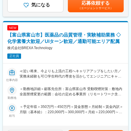
年目 年収440～460万円8年目 年収550～570万円20年目 年
スキルを上げてより難易度の高いプロジェクトへ配属をされる事
・原料の入荷後から試験までの間に行うサンプリング作業。
応募依頼する
気になる
収1000万円超※金額はあくまでも目安です。賃金はあくまでも目
で給与も上がる仕組みを取っています。定性的な評価のみではな
・製品や原料の移動に伴う品質確認も含まれます 。
（エージェントサービス）
安の金額であり、選考を通じて上下する可能性があります。月給
く、スキルを磨くことが給与UPに繋がるエンジニアにとっては非
（2）分析・試験業務
(月額)は固定手当を含めた表記です。
常分かり易い制度です。
・製品（原薬）や原料（中間体）の分析。
・使用機器：HPLC（高速液体クロマトグラフィー）、IR（赤外
変更の範囲：会社の定める業務
NEW
分光分析）、融点測定器など 。
・また工程分析の実施。
【富山県富山市】医薬品の品質管理・実験補助業務 ◇
（3）文書作成・管理
化学素養大歓迎／UIターン歓迎／通勤可能エリア配属
・試験結果の記録、報告書の作成。
株式会社BREXA Technology
・GMP（医薬品製造管理基準）に基づく文書管理。
正社員
■当社だからこそ実現できるエンジニアとしての未来がある：
＜お取引社数3,900社＞
同業他社と比較をしても圧倒的なお取引社数を誇る当社。
≪近い将来、今よりも上流の工程へキャリアアップをしたい方／
当社独占のプロジェクトも多数あり、当社だからこそ挑戦できる
実務未経験も可◎学生時代の専攻を活かしてエンジニアにキャリ
仕事内容
仕事があります。
アチェンジ／スキルアップが給与UPに繋がる制度のある会社で働
＜キャリアドック制度＞
きたい方／様々なプロジェクトへの参加を通してエンジニアとし
＜勤務地詳細＞顧客先住所：富山県富山市 受動喫煙対策：敷地内
同業他社では希望する仕事があっても、会社の都合で挑戦できな
ての経験の幅を広げたい方へ≫
全面禁煙変更の範囲：会社の定める事業所（リモートワーク含
いという事も転職理由の1つです。
勤務地
む）
当社では専任のキャリアアドバイザーがおり、キャリアアドバイ
■業務内容：
＜予定年収＞350万円～450万円＜賃金形態＞月給制＜賃金内訳＞
ザーが社内に働きかける事で希望する仕事への挑戦を後押ししま
医薬品メーカーにて品質管理及び実験補助業務をお任せ致しま
月額（基本給）：220,000円～300,000円＜月給＞220,000円～
す。
す。
給与
300,000円＜昇給有無＞有＜残業手当＞有＜給与補足＞※年齢、経
エンジニアの遣り甲斐を大切にする当社だからこその取り組みで
験、能力など考慮の上決定します。■昇給：年1回（4月）■賞与 年
す。
■業務詳細：
2回（7月、12月）＜モデル年収例＞3年目 年収400～420万円5
・原料・中間体・製品の試験・分析