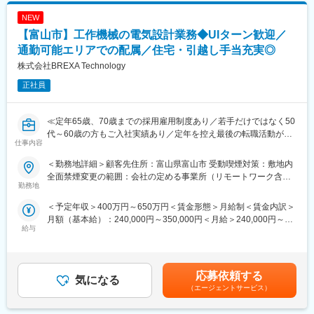
当社から配属の企業様については残業が多くなる企業様が少な
■当社だからこそ実現できるエンジニアとしての未来がある：
く、特別な取り組みをすることなく過度な残業が発生をしない状
NEW
＜お取引社数3,900社＞
況となっています。
同業他社と比較をしても圧倒的なお取引社数を誇る当社。
【富山市】工作機械の電気設計業務◆UIターン歓迎／
また過度な残業は発生の場合は、案件担当の営業から法人顧客に
当社独占のプロジェクトも多数あり、当社だからこそ挑戦できる
通勤可能エリアでの配属／住宅・引越し手当充実◎
対して、残業改善の是正対応も行っています。
仕事があります。
株式会社BREXA Technology
＜キャリアドック制度＞
■スキルUPで給与もUP：
同業他社では希望する仕事があっても、会社の都合で挑戦できな
正社員
スキルを上げてより難易度の高いプロジェクトへ配属をされる事
いという事も転職理由の1つです。
で給与も上がる仕組みを取っています。
当社では専任のキャリアアドバイザーがおり、キャリアアドバイ
定性的な評価のみではなく、スキルを磨くことが給与UPに繋がる
ザーが社内に働きかける事で希望する仕事への挑戦を後押ししま
≪定年65歳、70歳までの採用雇用制度あり／若手だけではなく50
エンジニアにとっては非常分かり易い制度です。
す。
代～60歳の方もご入社実績あり／定年を控え最後の転職活動がし
仕事内容
エンジニアの遣り甲斐を大切にする当社だからこその取り組みで
たい方、PMではなくエンジニアとして現場で活躍をしていきたい
変更の範囲：会社の定める業務
す。
方歓迎≫
＜勤務地詳細＞顧客先住所：富山県富山市 受動喫煙対策：敷地内
全面禁煙変更の範囲：会社の定める事業所（リモートワーク含
■月残業20時間程度：
富山県の総合機械メーカーにて工作機械の電気設計業務をお任せ
勤務地
む）
当社から配属の企業様については残業が多くなる企業様が少な
致します。
＜予定年収＞400万円～650万円＜賃金形態＞月給制＜賃金内訳＞
く、特別な取り組みをすることなく過度な残業が発生をしない状
月額（基本給）：240,000円～350,000円＜月給＞240,000円～
況となっています。
■業務内容：
給与
350,000円＜昇給有無＞有＜残業手当＞有＜給与補足＞※年齢、経
また過度な残業は発生の場合は、案件担当の営業から法人顧客に
◇操作盤の設計
験、能力など考慮の上決定します。■昇給：年1回（4月）■賞与 年
対して、残業改善の是正対応も行っています。
・スイッチ・ボタン・表示灯の配置設計
2回（7月、12月）＜モデル年収例＞3年目 年収440～460万円5
操作性・安全性・視認性を考慮
年目 年収550～570万円20年目 年収1000万円超※金額はあくま
■スキルUPで給与もUP：
・タッチパネルやモニターの組み込み
応募依頼する
気になる
でも目安です。賃金はあくまでも目安の金額であり、選考を通じ
スキルを上げてより難易度の高いプロジェクトへ配属をされる事
HMI（Human Machine Interface）との連携
（エージェントサービス）
て上下する可能性があります。月給(月額)は固定手当を含めた表記
で給与も上がる仕組みを取っています。
・操作盤内部の配線設計
です。
定性的な評価のみではなく、スキルを磨くことが給与UPに繋がる
電源供給、信号線、通信線の整理