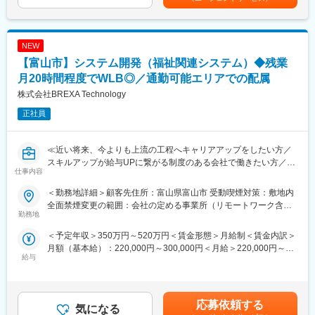
安の金額であり、選考を通じて上下する可能性があります。月給
＜キャリアドック制度＞
（3）電気工事の場合
(月額)は固定手当を含めた表記です。
同業他社では希望する仕事があっても、会社の都合で挑戦できな
・半導体製造装置のメーカーにて設備保全業務
いという事も転職理由の1つです。当社では専任のキャリアアドバ
・産業用機械のメーカーにて設備保全業務
イザーがおり、キャリアアドバイザーが社内に働きかける事で希
NEW
訓練内容やお持ちの資格、スキルに応じてお任せする業務を検討
望する仕事への挑戦を後押しします。エンジニアの遣り甲斐を大
致します。
【富山市】システム開発（福祉関連システム）◆残業
切にする当社だからこその取り組みです。
入社直後の業務を定年までお任せするわけではなく、ご本人のキ
月20時間程度でWLB◎／通勤可能エリアでの配属
ャリア志向に合わせてキャリアアップを応援します。
株式会社BREXA Technology
■月残業20時間程度：
当社から配属の企業様については残業が多くなる企業様が少な
■キャリアアップ例：
正社員
く、特別な取り組みをすることなく過度な残業が発生をしない状
入社時：半導体関連の設備保全業務（年収350万）
況となっています。
入社3年目：半導体関連の生産技術業務（年収450万）
また過度な残業は発生の場合は、案件担当の営業から法人顧客に
≪近い将来、今よりも上流の工程へキャリアアップをしたい方／
対して、残業改善の是正対応も行っています。
■当社だからこそ実現できるエンジニアとしての未来がある：
スキルアップが給与UPに繋がる制度のある会社で働きたい方／
仕事内容
＜お取引社数3,900社＞
様々なプロジェクトへの参加を通してエンジニアとしての経験の
変更の範囲：会社の定める業務
同業他社と比較をしても圧倒的なお取引社数を誇る当社。
幅を広げたい方へ≫
＜勤務地詳細＞顧客先住所：富山県富山市 受動喫煙対策：敷地内
当社独占のプロジェクトも多数あり、当社だからこそ挑戦できる
全面禁煙変更の範囲：会社の定める事業所（リモートワーク含
仕事があります。
■仕事内容：
勤務地
む）
＜キャリアドック制度＞
ソフトウェア・IT基盤開発を行う企業にて福祉関連の業務管理・
＜予定年収＞350万円～520万円＜賃金形態＞月給制＜賃金内訳＞
同業他社では希望する仕事があっても、会社の都合で挑戦できな
情報管理・帳簿の管理システムの開発をお任せ致します。
月額（基本給）：220,000円～300,000円＜月給＞220,000円～
いという事も転職理由の1つです。
給与
300,000円＜昇給有無＞有＜残業手当＞有＜給与補足＞※年齢、経
当社では専任のキャリアアドバイザーがおり、キャリアアドバイ
■業務内容：
験、能力など考慮の上決定します。■昇給：年1回（4月）■賞与 年
ザーが社内に働きかける事で希望する仕事への挑戦を後押ししま
ご入社後に担当いただく想定配属先の業務は、福祉関連の業務管
2回（7月、12月）＜モデル年収例＞3年目 年収400～420万円5
す。
理・情報管理・帳簿の管理システムの開発をお任せ致します。
年目 年収440～460万円8年目 年収550～570万円20年目 年
エンジニアの遣り甲斐を大切にする当社だからこその取り組みで
・利用者情報・ケア記録・サービス提供実績などの情報管理シス
応募依頼する
気になる
収1000万円超※金額はあくまでも目安です。賃金はあくまでも目
す。
テムの開発