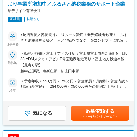
（3）資格取得支援
◇自治体様との面談や連携、調整
より事業所増加中／ふるさと納税業務のサポート企業
└東京・名古屋・大阪・広島に自社教育施設を設け、国家資格
◇既存事業者様との調整や協力
結デザイン有限会社
「施工管理士」取得に向けてサポートさせていただきます。（2か
◇返礼品の企画立案および提案
月に1回程度）
正社員
転勤なし
◇新規返礼品提供事業者の開拓
資格取得時には資格手当を支給します。
◇マーケティング戦略の立案と実行
◇各拠点のメンバーの指導および教育
※統括課長／部長候補※～UIターン歓迎！業界経験者歓迎！～ふる
■入社後のキャリア：
◇チーム全体のパフォーマンス向上と目標達成のためのリーダー
さと納税業務支援／「人と地域をつなぐ」をコンセプトに地域密
異業種へのキャリアチェンジも可能です！ITエンジニア、CAD設
シップ発揮
仕事内容
着型の企業／社内のアドバイザーポジション～
計・製造・営業職など様々な選択肢があります。
■配属先の情報：
＜勤務地詳細＞富山オフィス住所：富山県富山市向新庄町5丁目5‐
■募集の背景：
現在、20代から30代のメンバー6名で構成されています。リーダ
33 ADMスクゥエアビルE号室勤務地最寄駅：富山地方鉄道本線／
全国の自治体様に対してふるさと納税業務の総合サポートを提供
勤務地
ーとして、これらのメンバーをまとめ、組織の成長を推進してい
越中荏原駅駅受動喫煙対策：屋内全面禁煙
【最寄り駅】
している当社は、事業が年々拡大しています。組織体制の強化と
ただきます。
越中荏原駅、東新庄駅、新庄田中駅
さらなる事業拡大を目指し、今回新たに管理職を募集いたしま
す。地域貢献をミッションとする当社で、その意義を実感しなが
■働き方および福利厚生：
＜予定年収＞650万円～750万円＜賃金形態＞月給制＜賃金内訳＞
ら働ける方をお待ちしています。
◇残業について
月額（基本給）：284,000円～350,000円その他固定手当/月：
給与
ふるさと納税の特性上、11月から1月が特に繁忙期となり、残業
150,000円＜月給＞434,000円～500,000円＜昇給有無＞有＜残業
■業務内容：
や休日出勤が増える場合があります。現在、業務効率化に取り組
手当＞有＜給与補足＞■給与：社内SEの管理職経験、ふるさと納
あなたには、業務のシステム化とインフラ整備を担当していただ
み、残業の削減を図っています。
税業界経験者優遇■賞与：年2回（前年度実績：3ヶ月）※決算賞与
きます。社内のアドバイザーとして、全体の生産性向上をミッシ
◇本社研修について（本社勤務以外）
は業績による（前年度支給実績あり）※賞与は試用期間終了後、所
応募依頼する
ョンとし、全国の支所運営をサポートするための仕組み作りをリ
気になる
本社（島原）で約1ヶ月間の研修を行うことがあります。その際に
定の査定期間に在籍している方が対象賃金はあくまでも目安の金
（エージェントサービス）
ードしてください。
は社宅を利用いただけます。
額であり、選考を通じて上下する可能性があります。月給(月額)は
◇充実した福利厚生
固定手当を含めた表記です。
■具体的な業務内容：
服装や髪色の自由、書籍購入のリクエスト制度、1時間単位での有
・社内インフラの整備および最適化
給取得が可能です。