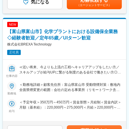
応募依頼する
気になる
収1000万円超※金額はあくまでも目安です。賃金はあくまでも目
また過度な残業は発生の場合は、案件担当の営業から法人顧客に
・電波通信設備（無線通信、CCTV、防災無線など）の設置・配
（エージェントサービス）
安の金額であり、選考を通じて上下する可能性があります。月給
対して、残業改善の是正対応も行っています。
線・設定
(月額)は固定手当を含めた表記です。
・電気設備（受変電、照明、UPSなど）の施工・試運転・点検
■スキルUPで給与もUP：
・情報制御機器（表示装置、監視システム、制御盤など）の設
スキルを上げてより難易度の高いプロジェクトへ配属をされる事
NEW
置・調整・保守
で給与も上がる仕組みを取っています。定性的な評価のみではな
・現場での施工管理、進捗確認、安全管理
【富山県富山市】化学プラントにおける設備保全業務
く、スキルを磨くことが給与UPに繋がるエンジニアにとっては非
・納入後の定期点検・トラブル対応・修理業務
◇経験者歓迎／定年65歳／UIターン歓迎
常分かり易い制度です。
・顧客との打ち合わせ、報告書作成、技術提案
株式会社BREXA Technology
変更の範囲：会社の定める業務
■対象設備例：
正社員
鉄道・空港・高速道路・ダムなどの公共施設
官公庁・自治体向けの通信・電気設備
民間企業の情報制御システム
≪近い将来、今よりも上流の工程へキャリアアップをしたい方／
スキルアップが給与UPに繋がる制度のある会社で働きたい方◎／
仕事内容
■当社だからこそ実現できるエンジニアとしての未来がある：
様々なプロジェクトへの参加を通してエンジニアとしての経験の
＜お取引社数3,900社＞
幅を広げたい方へ≫
＜勤務地詳細＞顧客先住所：富山県富山市 受動喫煙対策：敷地内
同業他社と比較をしても圧倒的なお取引社数を誇る当社。
全面禁煙変更の範囲：会社の定める事業所（リモートワーク含
当社独占のプロジェクトも多数あり、当社だからこそ挑戦できる
化学プラントにて計測設備の保全業務をお任せ致します。
勤務地
む）
仕事があります。
＜予定年収＞350万円～450万円＜賃金形態＞月給制＜賃金内訳＞
＜キャリアドック制度＞
■業務内容：
月額（基本給）：220,000円～275,000円＜月給＞220,000円～
同業他社では希望する仕事があっても、会社の都合で挑戦できな
電計計装設備の保全業務をお任せ致します。
給与
275,000円＜昇給有無＞有＜残業手当＞有＜給与補足＞※年齢、経
いという事も転職理由の1つです。
＜詳細＞
験、能力など考慮の上決定します。■昇給：年1回（4月）■賞与 年
当社では専任のキャリアアドバイザーがおり、キャリアアドバイ
・電計工事仕様書作成、発券
2回（7月、12月）＜モデル年収例＞3年目 年収400～420万円5
ザーが社内に働きかける事で希望する仕事への挑戦を後押ししま
・電計作業、工事管理
年目 年収440～460万円8年目 年収550～570万円20年目 年
す。