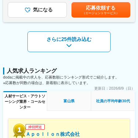
当社から配属の企業様については残業が多くなる企業様が少な
生産設備や機械の安定稼働を維持し、故障やトラブルを未然に防
年目 年収440～460万円8年目 年収550～570万円20年目 年
く、特別な取り組みをすることなく過度な残業が発生をしない状
ぐための非常に重要な業務です。
応募依頼する
気になる
収1000万円超※金額はあくまでも目安です。賃金はあくまでも目
況となっています。
（1）予防保全（Preventive Maintenance）
（エージェントサービス）
安の金額であり、選考を通じて上下する可能性があります。月給
また過度な残業は発生の場合は、案件担当の営業から法人顧客に
・定期的な点検・整備を行い、故障を未然に防ぐ
(月額)は固定手当を含めた表記です。
対して、残業改善の是正対応も行っています。
・メーカー推奨のメンテナンススケジュールに基づく作業
・オイル交換、フィルター清掃、部品の摩耗チェックなど
■スキルUPで給与もUP：
（2）事後保全（Corrective Maintenance）
スキルを上げてより難易度の高いプロジェクトへ配属をされる事
さらに25件読み込む
・故障や異常が発生した際の修理対応
で給与も上がる仕組みを取っています。定性的な評価のみではな
・原因調査（トラブルシューティング）と再発防止策の検討
く、スキルを磨くことが給与UPに繋がるエンジニアにとっては非
・修理履歴の記録と分析
常分かり易い制度です。
（3）予知保全（Predictive Maintenance）
・センサーやIoTを活用して設備の状態を常時監視
変更の範囲：会社の定める業務
・振動、温度、電流などのデータから異常兆候を検出
人気求人ランキング
・AIやデータ分析による故障予測
dodaに掲載中の求人を、応募数順にランキング形式でご紹介します。
（4）設備改善・更新
※応募数が同数の場合は、新着順に表示しています。
・老朽化した設備の更新提案
更新日：
2026/8/9（日）
・生産効率向上のための設備改良
・安全性や省エネの観点からの改善活動
人材サービス・アウトソ
（5）法令対応・安全管理
富山県
社員の平均年齢30代
ーシング業界・コールセ
・労働安全衛生法や消防法などに基づく点検・報告
ンター
・安全装置の点検（非常停止ボタン、ガードなど）
・作業員の安全教育やマニュアル整備
締切間近
■使用ツール：一般工具
Ａｐｏｌｌｏｎ株式会社