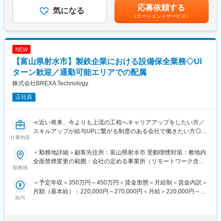
年目 年収440～460万円8年目 年収550～570万円20年目 年
■月残業20時間程度：
・HPLC、GC、IR、UVなどの分析機器を使用
応募依頼する
気になる
収1000万円超※金額はあくまでも目安です。賃金はあくまでも目
当社から配属の企業様については残業が多くなる企業様が少な
・外観検査・重量測定
（エージェントサービス）
安の金額であり、選考を通じて上下する可能性があります。月給
く、特別な取り組みをすることなく過度な残業が発生をしない状
・規格に基づいた目視検査や秤量
(月額)は固定手当を含めた表記です。
況となっています。
・試験記録・報告書作成
また過度な残業は発生の場合は、案件担当の営業から法人顧客に
・GMPやISOなどの品質基準に準拠
対して、残業改善の是正対応も行っています。
NEW
・試薬の調製・秤量
・指示に従って正確に準備
【富山県射水市】製鉄企業における設備保全業務◇UI
■スキルUPで給与もUP：
・サンプリング・前処理
ターン歓迎／通勤可能エリアでの配属
スキルを上げてより難易度の高いプロジェクトへ配属をされる事
・測定前の試料処理や分注作業
株式会社BREXA Technology
で給与も上がる仕組みを取っています。定性的な評価のみではな
・機器の洗浄・管理
く、スキルを磨くことが給与UPに繋がるエンジニアにとっては非
・使用後の器具の洗浄や保守
正社員
常分かり易い制度です。
・データ記録・整理
・実験ノートや電子データの記録
変更の範囲：会社の定める業務
≪近い将来、今よりも上流の工程へキャリアアップをしたい方／
■当社だからこそ実現できるエンジニアとしての未来がある：
スキルアップが給与UPに繋がる制度のある会社で働きたい方◎／
仕事内容
＜お取引社数3,900社＞
様々なプロジェクトへの参加を通してエンジニアとしての経験の
同業他社と比較をしても圧倒的なお取引社数を誇る当社。
幅を広げたい方へ≫
＜勤務地詳細＞顧客先住所：富山県射水市 受動喫煙対策：敷地内
当社独占のプロジェクトも多数あり、当社だからこそ挑戦できる
全面禁煙変更の範囲：会社の定める事業所（リモートワーク含
仕事があります。
■業務内容：
勤務地
む）
＜キャリアドック制度＞
製鉄企業にて設備保全業務をお任せ致します。
＜予定年収＞350万円～450万円＜賃金形態＞月給制＜賃金内訳＞
同業他社では希望する仕事があっても、会社の都合で挑戦できな
月額（基本給）：220,000円～270,000円＜月給＞220,000円～
いという事も転職理由の1つです。
■業務詳細：
給与
270,000円＜昇給有無＞有＜残業手当＞有＜給与補足＞※年齢、経
当社では専任のキャリアアドバイザーがおり、キャリアアドバイ
製鉄工場内の電気設備の保守、点検、整備を担当致します。
験、能力など考慮の上決定します。■昇給：年1回（4月）■賞与 年
ザーが社内に働きかける事で希望する仕事への挑戦を後押ししま
・受変電設備、送電設備の保守、点検
2回（7月、12月）＜モデル年収例＞3年目 年収400～420万円5
す。
・各種設備の電気機器（電動機、センサー類等）の点検、整備