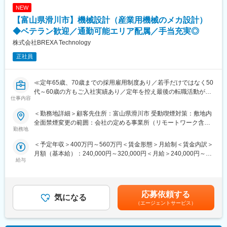
NEW
致します。
■月残業20時間程度：
【富山県滑川市】機械設計（産業用機械のメカ設計）
当社から配属の企業様については残業が多くなる企業様が少な
■当社だからこそ実現できるエンジニアとしての未来がある：
◆ベテラン歓迎／通勤可能エリア配属／手当充実◎
く、特別な取り組みをすることなく過度な残業が発生をしない状
＜お取引社数3,900社＞
株式会社BREXA Technology
況となっています。
同業他社と比較をしても圧倒的なお取引社数を誇る当社。
また過度な残業は発生の場合は、案件担当の営業から法人顧客に
当社独占のプロジェクトも多数あり、当社だからこそ挑戦できる
正社員
対して、残業改善の是正対応も行っています。
仕事があります。
＜キャリアドック制度＞
■スキルUPで給与もUP：
同業他社では希望する仕事があっても、会社の都合で挑戦できな
≪定年65歳、70歳までの採用雇用制度あり／若手だけではなく50
スキルを上げてより難易度の高いプロジェクトへ配属をされる事
いという事も転職理由の1つです。
代～60歳の方もご入社実績あり／定年を控え最後の転職活動がし
で給与も上がる仕組みを取っています。
仕事内容
当社では専任のキャリアアドバイザーがおり、キャリアアドバイ
たい方、PMではなくエンジニアとして現場で活躍をしていきたい
定性的な評価のみではなく、スキルを磨くことが給与UPに繋がる
ザーが社内に働きかける事で希望する仕事への挑戦を後押ししま
方歓迎≫
＜勤務地詳細＞顧客先住所：富山県滑川市 受動喫煙対策：敷地内
エンジニアにとっては非常分かり易い制度です。
す。
全面禁煙変更の範囲：会社の定める事業所（リモートワーク含
エンジニアの遣り甲斐を大切にする当社だからこその取り組みで
■仕事内容：
勤務地
む）
変更の範囲：会社の定める業務
す。
産業機械メーカーにおいて機械装置のメカ設計業務などを担当し
＜予定年収＞400万円～560万円＜賃金形態＞月給制＜賃金内訳＞
ていただきます。
月額（基本給）：240,000円～320,000円＜月給＞240,000円～
■月残業20時間程度：
給与
320,000円＜昇給有無＞有＜残業手当＞有＜給与補足＞※年齢、経
当社から配属の企業様については残業が多くなる企業様が少な
■業務内容：
験、能力など考慮の上決定します。■昇給：年1回（4月）■賞与 年
く、特別な取り組みをすることなく過度な残業が発生をしない状
下記業務内容をお任せ致します。
2回（7月、12月）＜モデル年収例＞3年目 年収440～460万円5
況となっています。
◇産業用ロボットおよび応用設備の機械設計・開発
年目 年収550～570万円20年目 年収1000万円超※金額はあくま
また過度な残業は発生の場合は、案件担当の営業から法人顧客に
自動化装置の構造設計、部品選定、レイアウト設計
応募依頼する
気になる
でも目安です。賃金はあくまでも目安の金額であり、選考を通じ
対して、残業改善の是正対応も行っています。
3DCAD（SolidWorks等）を用いた設計業務
（エージェントサービス）
て上下する可能性があります。月給(月額)は固定手当を含めた表記
◇AMR（自律移動ロボット）などの移動装置の設計
です。
■スキルUPで給与もUP：
モーター・センサー・駆動系の構成設計