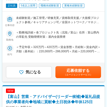
正社員
5名以上採用
職種未経験歓迎
業種未経験歓迎
未経験歓迎／施工管理／研修充実／資格取得支援／大規模プロジ
ェクト参画／キャリアチェンジ可／全国ネットワーク／マネジメ
仕事内容
ントスキル習得／成長環境
＜勤務地詳細＞各プロジェクト先（北陸／富山）住所：富山県内
■業務内容：
の常駐先 受動喫煙対策：屋内全面禁煙
大手ゼネコン・民間・官公庁発注による建設現場における施工管
勤務地
理（現場サポート）、設計及びアシスタントに携わっていただき
＜予定年収＞320万円～420万円＜賃金形態＞月給制＜賃金内訳＞
ます。
月額（基本給）：220,000円～286,000円＜月給＞220,000円～
施工管理の仕事は、現場での作業を管理・指示・進行することで
給与
286,000円＜昇給有無＞有＜残業手当＞有＜給与補足＞経験、能
あり、作業員として直接作業することは一切ありません。
力を考慮の上、規定により決定します。■昇給：年1回（4月）■賞
与：年2回（7月・12月）※正社員■モデル年収：月給23万円（22
＜具体的には…＞
歳1年目／前職フリーター）月給31万円（28歳3年目／前職営業
・建設途中の工事現場の写真撮影
応募依頼する
気になる
職）月給35万円（31歳4年目／前職アパレル販売員）賃金はあく
・現場の安全の管理・指導
（エージェントサービス）
までも目安の金額であり、選考を通じて上下する可能性がありま
・役所やその他関係各所に出す書類の作成
す。月給(月額)は固定手当を含めた表記です。
（道路の使用許可・近隣住民への説明など）
・工事のスケジュール調整・工程の管理
NEW
・必要な資材の発注 など
※お仕事の約50％は事務所での事務作業です。
【富山】営業・アドバイザー(リーダー候補)◆返礼品提
※資材の発注やスタッフ調整・日程調整などをお任せします。
供の事業者向◆地域に貢献◆土日祝休◆年休125日