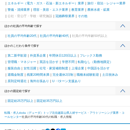
エネルギー（電力・ガス・石油・新エネルギー）業界
旅行・宿泊・レジャー業界
警備・清掃業界
理容・美容・エステ業界
教育業界
農林水産・鉱業
公社・官公庁・学校・研究施設
冠婚葬祭業界
その他
ほかの社員の平均年齢で探す
社員の平均年齢20代
社員の平均年齢40代
社員の平均年齢50代以上
ほかのこだわり条件で探す
第二新卒歓迎
外資系企業
年間休日120日以上
フレックス勤務
管理職・マネジャー
英語を活かす
学歴不問
転勤なし（勤務地限定）
服装自由
女性活躍
社宅・家賃補助制度
上場企業
中国語を活かす
退職金制度
残業20時間未満
完全週休2日制
職種未経験歓迎
土日祝休み
原則定時退社
海外出張あり
U・Iターン支援あり
ほかの固定給で探す
固定給25万円以上
固定給35万円以上
転職・求人doda（デューダ）トップ
北信越
富山県
人材サービス・アウトソーシング業界・コ
ールセンター
社員の平均年齢30代の転職・求人情報