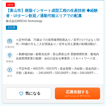
スキルを上げてより難易度の高いプロジェクトへ配属をされる事
安全性・耐久性・省スペース化を考慮した設計提案
で給与も上がる仕組みを取っています。
NEW
◇ウォータージェット加工機・洗浄装置などの設計
定性的な評価のみではなく、スキルを磨くことが給与UPに繋がる
高圧水を利用した独自技術を活かした装置設計
【富山市】樹脂インサート成型工程の生産技術 ◆経験
エンジニアにとっては非常分かり易い制度です。
◇顧客ニーズに応じたカスタマイズ設計
者・UIターン歓迎／通勤可能エリアでの配属
営業・製造部門との連携による仕様調整・技術支援
株式会社BREXA Technology
変更の範囲：会社の定める業務
顧客との打ち合わせへの同行
試作・テスト・改善提案
正社員
上記業務の中で本人の経験や適性を鑑みながら業務をお任せ致し
ます。
≪定年65歳、70歳までの採用雇用制度あり／若手だけではなく50
■当社だからこそ実現できるエンジニアとしての未来がある：
代～60歳の方もご入社実績あり／定年を控え最後の転職活動がし
仕事内容
＜お取引社数3,900社＞
たい方、PMではなくエンジニアとして現場で活躍をしていきたい
同業他社と比較をしても圧倒的なお取引社数を誇る当社。
方歓迎≫
＜勤務地詳細＞顧客先住所：富山県富山市 受動喫煙対策：敷地内
当社独占のプロジェクトも多数あり、当社だからこそ挑戦できる
全面禁煙変更の範囲：会社の定める事業所（リモートワーク含
仕事があります。
■仕事内容：
勤務地
む）
＜キャリアドック制度＞
産業用機器メーカーにて樹脂インサート成型工程の生産技術業務
＜予定年収＞400万円～550万円＜賃金形態＞月給制＜賃金内訳＞
同業他社では希望する仕事があっても、会社の都合で挑戦できな
をお任せ致します。
月額（基本給）：240,000円～320,000円＜月給＞240,000円～
いという事も転職理由の1つです。
給与
320,000円＜昇給有無＞有＜残業手当＞有＜給与補足＞※年齢、経
当社では専任のキャリアアドバイザーがおり、キャリアアドバイ
■業務内容：
験、能力など考慮の上決定します。■昇給：年1回（4月）■賞与 年
ザーが社内に働きかける事で希望する仕事への挑戦を後押ししま
ご入社後に担当いただく想定配属先の業務は、樹脂インサート成
2回（7月、12月）＜モデル年収例＞3年目 年収440～460万円5
す。
型工程の生産技術業務となります。
年目 年収550～570万円20年目 年収1000万円超※金額はあくま
エンジニアの遣り甲斐を大切にする当社だからこその取り組みで
＜インサート成型の製品の量産立上げ＞
応募依頼する
気になる
でも目安です。賃金はあくまでも目安の金額であり、選考を通じ
す。
設備（射出成型機）の調達・操作、金型設計、成型技術など
（エージェントサービス）
て上下する可能性があります。月給(月額)は固定手当を含めた表記
量産以降は設備メンテナンスや改善業務をお任せ致します。
です。
■月残業20時間程度：