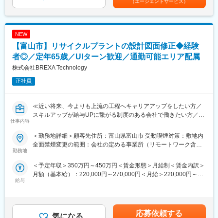
（エージェントサービス）
安の金額であり、選考を通じて上下する可能性があります。月給
・職員の勤務管理、シフト作成、業務日報などの業務管理機能の
(月額)は固定手当を含めた表記です。
■月残業20時間程度：
設計
当社から配属の企業様については残業が多くなる企業様が少な
・請求書作成、給付管理、会計処理などの帳簿管理機能の構築
く、特別な取り組みをすることなく過度な残業が発生をしない状
NEW
・法令対応（LIFE連携、介護報酬改定など）に伴うシステム改修
況となっています。
等を想定しております。
【富山市】リサイクルプラントの設計図面修正◆経験
また過度な残業は発生の場合は、案件担当の営業から法人顧客に
※当社は、若手社員の比率が高く未経験からでも活躍が出来る企業
者◎／定年65歳／UIターン歓迎／通勤可能エリア配属
対して、残業改善の是正対応も行っています。
です。エンジニアとしてキャリアアップしたい、チャレンジをし
株式会社BREXA Technology
たいという気持ちを持っている方がいらっしゃったら是非ご応募
■スキルUPで給与もUP：
ください。
正社員
スキルを上げてより難易度の高いプロジェクトへ配属をされる事
で給与も上がる仕組みを取っています。
■当社だからこそ実現できるエンジニアとしての未来がある：
定性的な評価のみではなく、スキルを磨くことが給与UPに繋がる
＜お取引社数3,900社＞
≪近い将来、今よりも上流の工程へキャリアアップをしたい方／
エンジニアにとっては非常分かり易い制度です。
同業他社と比較をしても圧倒的なお取引社数を誇る当社。
スキルアップが給与UPに繋がる制度のある会社で働きたい方／
仕事内容
当社独占のプロジェクトも多数あり、当社だからこそ挑戦できる
様々なプロジェクトへの参加を通してエンジニアとしての経験の
仕事があります。
幅を広げたい方へ≫
＜勤務地詳細＞顧客先住所：富山県富山市 受動喫煙対策：敷地内
変更の範囲：会社の定める業務
＜キャリアドック制度＞
全面禁煙変更の範囲：会社の定める事業所（リモートワーク含
同業他社では希望する仕事があっても、会社の都合で挑戦できな
■仕事内容：
勤務地
む）
いという事も転職理由の1つです。
リサイクルプラントメーカーにて設計図面の修正業務をお任せ致
＜予定年収＞350万円～450万円＜賃金形態＞月給制＜賃金内訳＞
当社では専任のキャリアアドバイザーがおり、キャリアアドバイ
します。
月額（基本給）：220,000円～270,000円＜月給＞220,000円～
ザーが社内に働きかける事で希望する仕事への挑戦を後押ししま
給与
270,000円＜昇給有無＞有＜残業手当＞有＜給与補足＞※年齢、経
す。
■業務内容：
験、能力など考慮の上決定します。■昇給：年1回（4月）■賞与 年
エンジニアの遣り甲斐を大切にする当社だからこその取り組みで
ご入社後に担当いただく想定配属先の業務は、リサイクルプラン
2回（7月、12月）＜モデル年収例＞3年目 年収400～420万円5
す。
ト（関連装置）の設計図面修正業務となります。
年目 年収440～460万円8年目 年収550～570万円20年目 年
基本的には既に存在する2D図面から3Dモデリングしていただきま
応募依頼する
気になる