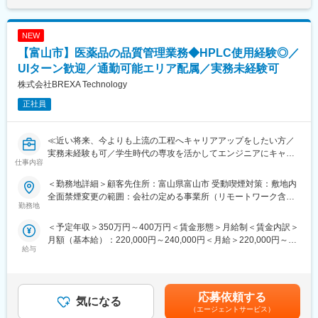
(月額)は固定手当を含めた表記です。
く、特別な取り組みをすることなく過度な残業が発生をしない状
・チームでの開発プロジェクト推進（進捗管理・情報共有）
況となっています。
・運用後の保守・改善提案
また過度な残業は発生の場合は、案件担当の営業から法人顧客に
NEW
※技術力だけでなく、コミュニケーション力も重視されるポジショ
対して、残業改善の是正対応も行っています。
ンです。
【富山市】医薬品の品質管理業務◆HPLC使用経験◎／
UIターン歓迎／通勤可能エリア配属／実務未経験可
■スキルUPで給与もUP：
■使用ツール・環境：
株式会社BREXA Technology
スキルを上げてより難易度の高いプロジェクトへ配属をされる事
SQL、VB.NET等
で給与も上がる仕組みを取っています。
正社員
定性的な評価のみではなく、スキルを磨くことが給与UPに繋がる
■当社だからこそ実現できるエンジニアとしての未来がある：
エンジニアにとっては非常分かり易い制度です。
＜お取引社数3,900社＞
同業他社と比較をしても圧倒的なお取引社数を誇る当社。
≪近い将来、今よりも上流の工程へキャリアアップをしたい方／
当社独占のプロジェクトも多数あり、当社だからこそ挑戦できる
実務未経験も可／学生時代の専攻を活かしてエンジニアにキャリ
変更の範囲：会社の定める業務
仕事内容
仕事があります。
アチェンジ／スキルアップが給与UPに繋がる制度のある会社で働
＜キャリアドック制度＞
きたい方／様々なプロジェクトへの参加を通してエンジニアとし
＜勤務地詳細＞顧客先住所：富山県富山市 受動喫煙対策：敷地内
同業他社では希望する仕事があっても、会社の都合で挑戦できな
ての経験の幅を広げたい方へ≫
全面禁煙変更の範囲：会社の定める事業所（リモートワーク含
いという事も転職理由の1つです。
勤務地
む）
当社では専任のキャリアアドバイザーがおり、キャリアアドバイ
■仕事内容：
＜予定年収＞350万円～400万円＜賃金形態＞月給制＜賃金内訳＞
ザーが社内に働きかける事で希望する仕事への挑戦を後押ししま
県内の医薬品メーカーにて医薬品の品質管理業務をお任せ致しま
月額（基本給）：220,000円～240,000円＜月給＞220,000円～
す。
す。
給与
240,000円＜昇給有無＞有＜残業手当＞有＜給与補足＞※年齢、経
エンジニアの遣り甲斐を大切にする当社だからこその取り組みで
験、能力など考慮の上決定します。■昇給：年1回（4月）■賞与 年
す。
■業務内容：
2回（7月、12月）＜モデル年収例＞3年目 年収400～420万円5
適性に応じて下記業務をお任せ致します。
年目 年収440～460万円8年目 年収550～570万円20年目 年
■月残業20時間程度：
・HPLC（高速液体クロマトグラフィー）を用いた成分分析
応募依頼する
気になる
収1000万円超※金額はあくまでも目安です。賃金はあくまでも目
当社から配属の企業様については残業が多くなる企業様が少な
・有効成分の定量・純度試験
（エージェントサービス）
安の金額であり、選考を通じて上下する可能性があります。月給
く、特別な取り組みをすることなく過度な残業が発生をしない状