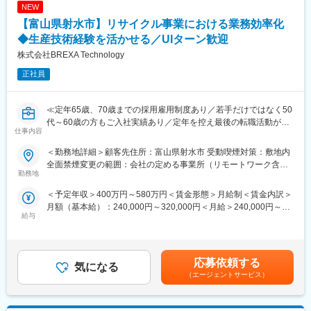
月次でスキル情報を更新することで、常に次のチャンスへ繋がり
NEW
す。
ます。
【富山県射水市】リサイクル事業における業務効率化
■使用ツール：
◆生産技術経験を活かせる／UIターン歓迎
■メイテックフィルダーズの強み
CATIA V5
株式会社BREXA Technology
創業以来、1,300社以上のメーカーと取引
業界のパイオニアとしての信頼と実績
■魅力ポイント：
正社員
設計・開発など、製品の核となる工程に多数参画
◇手厚い技術者支援
単なる技術派遣ではなく、
アカデミー制度を導入しており、大学の単位取得のような形式で
**「モノづくりの本質に関わるエンジニア」**として活躍できま
スキルアップが可能
≪定年65歳、70歳までの採用雇用制度あり／若手だけではなく50
す。
◇またキャリアアドバイザー（CA）制度があり、キャリア相談や
代～60歳の方もご入社実績あり／定年を控え最後の転職活動がし
仕事内容
スキル形成の支援が受けられます
たい方、PMではなくエンジニアとして現場で活躍をしていきたい
変更の範囲：会社の定める業務
方歓迎≫
＜勤務地詳細＞顧客先住所：富山県射水市 受動喫煙対策：敷地内
■当社だからこそ実現できるエンジニアとしての未来がある：
全面禁煙変更の範囲：会社の定める事業所（リモートワーク含
＜お取引社数3,900社＞
■仕事内容：
勤務地
む）
同業他社と比較をしても圧倒的なお取引社数を誇る当社。
リサイクル事業における業務効率化を行う生産技術業務をお任せ
＜予定年収＞400万円～580万円＜賃金形態＞月給制＜賃金内訳＞
当社独占のプロジェクトも多数あり、当社だからこそ挑戦できる
致します。
月額（基本給）：240,000円～320,000円＜月給＞240,000円～
仕事があります。
給与
320,000円＜昇給有無＞有＜残業手当＞有＜給与補足＞※年齢、経
＜キャリアドック制度＞
■業務内容：
験、能力など考慮の上決定します。■昇給：年1回（4月）■賞与 年
同業他社では希望する仕事があっても、会社の都合で挑戦できな
・電気炉を用いた銅合金の再生インゴット製造工程の改善提案・
2回（7月、12月）＜モデル年収例＞3年目 年収440～460万円5
いという事も転職理由の1つです。
実施
年目 年収550～570万円20年目 年収1000万円超※金額はあくま
当社では専任のキャリアアドバイザーがおり、キャリアアドバイ
・製造ラインのレイアウト最適化、作業動線の見直し
応募依頼する
気になる
でも目安です。賃金はあくまでも目安の金額であり、選考を通じ
ザーが社内に働きかける事で希望する仕事への挑戦を後押ししま
・設備導入・更新に伴う仕様検討、業者折衝、立ち上げ支援
（エージェントサービス）
て上下する可能性があります。月給(月額)は固定手当を含めた表記
す。
・作業標準書・手順書の作成、現場教育の支援
です。
エンジニアの遣り甲斐を大切にする当社だからこその取り組みで
・データ分析による歩留まり改善、エネルギー効率向上
す。
・安全対策・環境対応（排気・騒音・熱対策など） 等をお任せ