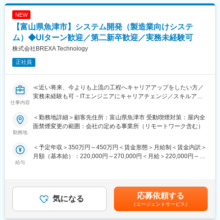
エンジニアにとっては非常分かり易い制度です。
・筐体設計
NEW
材質、サイズ、放熱性、防塵・防水性（IP規格）
変更の範囲：会社の定める業務
◇制御盤の設計
【富山県魚津市】システム開発（製造業向けシステ
・PLC（プログラマブルロジックコントローラ）やリレーの配置
ム）◆UIターン歓迎／第二新卒歓迎／実務未経験可
・電源ユニット、端子台、ブレーカーの選定と配置
株式会社BREXA Technology
・ノイズ対策、放熱設計、メンテナンス性の考慮
・回路図・接続図の作成
正社員
◇設計補助
・部品表の作成
・図面の修正・更新
≪近い将来、今よりも上流の工程へキャリアアップをしたい方／
・配線リストの整理 等をお任せ致します。
実務未経験も可・ITエンジニアにキャリアチェンジ／スキルアッ
仕事内容
ご経験やスキルに応じて適切な業務を割り振ります。
プが給与UPに繋がる制度のある会社で働きたい方／様々なプロジ
ェクトへの参加を通してエンジニアとしての経験の幅を広げたい
＜勤務地詳細＞顧客先住所：富山県魚津市 受動喫煙対策：屋内全
■当社だからこそ実現できるエンジニアとしての未来がある：
方へ≫
面禁煙変更の範囲：会社の定める事業所（リモートワーク含む）
＜お取引社数3,900社＞
勤務地
同業他社と比較をしても圧倒的なお取引社数を誇る当社。当社独
■仕事内容：
＜予定年収＞350万円～450万円＜賃金形態＞月給制＜賃金内訳＞
占のプロジェクトも多数あり、当社だからこそ挑戦できる仕事が
富山県魚津市にて製造業向けのシステム開発をお任せ致します。
月額（基本給）：220,000円～270,000円＜月給＞220,000円～
あります。
給与
270,000円＜昇給有無＞有＜残業手当＞有＜給与補足＞※年齢、経
＜キャリアドック制度＞
■業務内容：
験、能力など考慮の上決定します。■昇給：年1回（4月）■賞与 年
同業他社では希望する仕事があっても、会社の都合で挑戦できな
・製造業向け生産管理システムの開発（クラサバ型）
2回（7月、12月）＜モデル年収例＞3年目 年収400～420万円5
いという事も転職理由の1つです。当社では専任のキャリアアドバ
・クラウドプラットフォーム（AWS）導入・移行支援
年目 年収440～460万円8年目 年収550～570万円20年目 年
イザーがおり、キャリアアドバイザーが社内に働きかける事で希
・サーバ・ネットワークの設計・構築
応募依頼する
気になる
収1000万円超※金額はあくまでも目安です。賃金はあくまでも目
望する仕事への挑戦を後押しします。エンジニアの遣り甲斐を大
※実務未経験歓迎。勉強した内容を活かしたいと言った方はぜひぜ
（エージェントサービス）
安の金額であり、選考を通じて上下する可能性があります。月給
切にする当社だからこその取り組みです。
ひご応募ください。
(月額)は固定手当を含めた表記です。