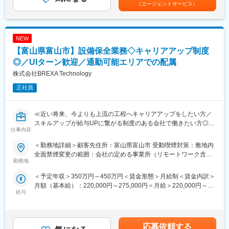
収1000万円超※金額はあくまでも目安です。賃金はあくまでも目
■月残業20時間程度：
す。
（エージェントサービス）
安の金額であり、選考を通じて上下する可能性があります。月給
当社から配属の企業様については残業が多くなる企業様が少な
CADの使用経験、設計経験者大歓迎です。
(月額)は固定手当を含めた表記です。
く、特別な取り組みをすることなく過度な残業が発生をしない状
CAD自体は使用したことがあるけど、SolidWorksは使用したこと
況となっています。
がない、そんな方でも社内研修にてバックアップを行います。
また過度な残業は発生の場合は、案件担当の営業から法人顧客に
NEW
また継続的な技術研修によりキャリアアップを叶える仕組みがご
対して、残業改善の是正対応も行っています。
ざいます。
【富山県富山市】設備保全業務◇キャリアアップ制度
◎／UIターン歓迎／通勤可能エリアでの配属
■スキルUPで給与もUP：
■使用ツール：
株式会社BREXA Technology
スキルを上げてより難易度の高いプロジェクトへ配属をされる事
SolidWorks
で給与も上がる仕組みを取っています。
正社員
定性的な評価のみではなく、スキルを磨くことが給与UPに繋がる
■当社だからこそ実現できるエンジニアとしての未来がある：
エンジニアにとっては非常分かり易い制度です。
＜お取引社数3,900社＞
同業他社と比較をしても圧倒的なお取引社数を誇る当社。
≪近い将来、今よりも上流の工程へキャリアアップをしたい方／
当社独占のプロジェクトも多数あり、当社だからこそ挑戦できる
スキルアップが給与UPに繋がる制度のある会社で働きたい方◎／
変更の範囲：会社の定める業務
仕事内容
仕事があります。
様々なプロジェクトへの参加を通してエンジニアとしての経験の
＜キャリアドック制度＞
幅を広げたい方へ≫
＜勤務地詳細＞顧客先住所：富山県富山市 受動喫煙対策：敷地内
同業他社では希望する仕事があっても、会社の都合で挑戦できな
全面禁煙変更の範囲：会社の定める事業所（リモートワーク含
いという事も転職理由の1つです。
■業務内容：
勤務地
む）
当社では専任のキャリアアドバイザーがおり、キャリアアドバイ
電子材料や設備の製造・販売を行う企業にて設備保全業務をお任
＜予定年収＞350万円～450万円＜賃金形態＞月給制＜賃金内訳＞
ザーが社内に働きかける事で希望する仕事への挑戦を後押ししま
せ致します。
月額（基本給）：220,000円～275,000円＜月給＞220,000円～
す。
給与
275,000円＜昇給有無＞有＜残業手当＞有＜給与補足＞※年齢、経
エンジニアの遣り甲斐を大切にする当社だからこその取り組みで
■業務詳細：
験、能力など考慮の上決定します。■昇給：年1回（4月）■賞与 年
す。
・設備保全業務 定期点検、PMパトロール、機器更新業務
2回（7月、12月）＜モデル年収例＞3年目 年収400～420万円5
・安全、品質に関連した設備改造及び改善業務
年目 年収440～460万円8年目 年収550～570万円20年目 年
■月残業20時間程度：
【入社後まずお任せしたい業務】
応募依頼する