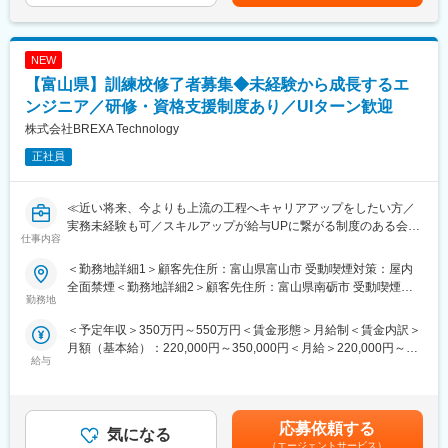
安の金額であり、選考を通じて上下する可能性があります。月給
エンジニアの遣り甲斐を大切にする当社だからこその取り組みで
対象ウェハの層（例：配線層、ゲート層など）
(月額)は固定手当を含めた表記です。
す。
測定するパラメータ（膜厚、寸法、形状、位置など）
測定ポイント（ウェハ上の座標指定）
■月残業20時間程度：
NEW
◇装置へのレシピ登録・調整
当社から配属の企業様については残業が多くなる企業様が少な
実際の装置にレシピをインポートし、テスト測定を実施
【富山県】訓練校修了者募集◆未経験から成長するエ
く、特別な取り組みをすることなく過度な残業が発生をしない状
測定結果を確認し、必要に応じて条件を微調整
ンジニア／研修・資格支援制度あり／UIターン歓迎
況となっています。
◇工程ごとのレシピ管理
株式会社BREXA Technology
また過度な残業は発生の場合は、案件担当の営業から法人顧客に
製品ごと、ロットごとに異なるレシピを管理
対して、残業改善の是正対応も行っています。
品質保証部門やプロセスエンジニアとの連携
正社員
＜ウェハの検査データ照合確認＞
■スキルUPで給与もUP：
◇検査結果の確認
スキルを上げてより難易度の高いプロジェクトへ配属をされる事
測定値が規格内かどうかをチェック
≪近い将来、今よりも上流の工程へキャリアアップをしたい方／
で給与も上がる仕組みを取っています。
異常値やトレンドの変化を検出
実務未経験も可／スキルアップが給与UPに繋がる制度のある会社
定性的な評価のみではなく、スキルを磨くことが給与UPに繋がる
仕事内容
◇データ照合・分析
で働きたい方／様々なプロジェクトへの参加を通してエンジニア
エンジニアにとっては非常分かり易い制度です。
過去のロットや同一製品の履歴と比較
としての経験の幅を広げたい方へ≫
＜勤務地詳細1＞顧客先住所：富山県富山市 受動喫煙対策：屋内
SPC（統計的工程管理）ツールを使った分析
全面禁煙＜勤務地詳細2＞顧客先住所：富山県南砺市 受動喫煙対
◇報告・フィードバック
■仕事内容：
勤務地
策：屋内全面禁煙＜勤務地詳細3＞顧客先住所：富山県高岡市 受
変更の範囲：会社の定める業務
異常があれば工程担当者へ報告
富山県内の企業でエンジニア業務をお任せ致します。
動喫煙対策：屋内全面禁煙変更の範囲：会社の定める事業所（リ
＜予定年収＞350万円～550万円＜賃金形態＞月給制＜賃金内訳＞
原因分析や再測定の指示
モートワーク含む）
月額（基本給）：220,000円～350,000円＜月給＞220,000円～
■訓練内容：
給与
350,000円＜昇給有無＞有＜残業手当＞有＜給与補足＞※年齢、経
■当社だからこそ実現できるエンジニアとしての未来がある：
（1）IT・WEB系の場合
験、能力など考慮の上決定します。■昇給：年1回（4月）■賞与 年
＜お取引社数3,900社＞
・IT企業にてヘルプデスク業務
2回（7月、12月）＜モデル年収例＞3年目 年収400～420万円5
同業他社と比較をしても圧倒的なお取引社数を誇る当社。
・IT企業にてシステム開発補助業務
年目 年収440～460万円8年目 年収550～570万円20年目 年
当社独占のプロジェクトも多数あり、当社だからこそ挑戦できる
（2）CAD
応募依頼する
気になる
収1000万円超※金額はあくまでも目安です。賃金はあくまでも目
仕事があります。
・自動車部品メーカーにて設計補助業務
（エージェントサービス）