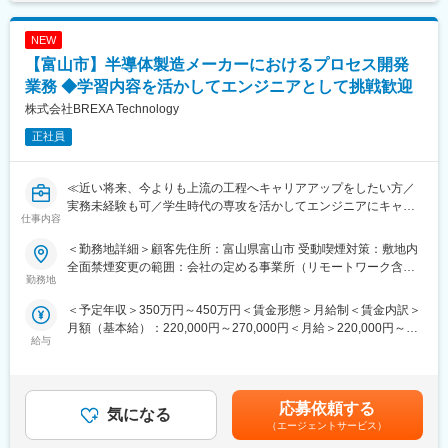
定性的な評価のみではなく、スキルを磨くことが給与UPに繋がる
・VPN接続やExpressRouteなどのオンプレミスとの接続構成の設
エンジニアにとっては非常分かり易い制度です。
計・実装
NEW
ネットワークトポロジーの最適化とパフォーマンスチューニング
（2）リソース変更・管理
【富山市】半導体製造メーカーにおけるプロセス開発
変更の範囲：会社の定める業務
・仮想マシン、ストレージ、ロードバランサーなどのクラウドリ
業務 ◆学習内容を活かしてエンジニアとして挑戦歓迎
ソースの変更・追加・削除対応
株式会社BREXA Technology
・IaC（Infrastructure as Code）ツール（例：Terraform、ARMテ
ンプレート、CloudFormation）を用いた構成管理
正社員
・リソース使用状況のモニタリングと最適化提案
・セキュリティポリシーやアクセス制御の変更対応
（4）障害対応・問い合わせ対応
≪近い将来、今よりも上流の工程へキャリアアップをしたい方／
・ネットワーク障害やリソース関連のインシデント対応（一次切
実務未経験も可／学生時代の専攻を活かしてエンジニアにキャリ
仕事内容
り分け～復旧対応）
アチェンジ／スキルアップが給与UPに繋がる制度のある会社で働
・ユーザーや他部署からの技術的な問い合わせ対応（メール・チ
きたい方／様々なプロジェクトへの参加を通してエンジニアとし
＜勤務地詳細＞顧客先住所：富山県富山市 受動喫煙対策：敷地内
ャット・電話）
ての経験の幅を広げたい方へ≫
全面禁煙変更の範囲：会社の定める事業所（リモートワーク含
・障害発生時のログ解析、原因調査、再発防止策の立案
勤務地
む）
S・LA遵守のための迅速な対応と報告書作成
■仕事内容：
＜予定年収＞350万円～450万円＜賃金形態＞月給制＜賃金内訳＞
※上記の業務で本人の適性に応じて業務をお任せ致します。
富山市にある半導体製造メーカーにてプロセス開発をお任せ致し
月額（基本給）：220,000円～270,000円＜月給＞220,000円～
ます。
給与
270,000円＜昇給有無＞有＜残業手当＞有＜給与補足＞※年齢、経
■使用ツール・環境等：
験、能力など考慮の上決定します。■昇給：年1回（4月）■賞与 年
Azure Active Directory
■業務内容例：
2回（7月、12月）＜モデル年収例＞3年目 年収400～420万円5
・半導体デバイス製造に使われる薄膜の研究・開発
年目 年収440～460万円8年目 年収550～570万円20年目 年
■当社だからこそ実現できるエンジニアとしての未来がある：
・顧客要求に応じた膜の開発（成膜ガスの選定、成膜条件、装置
応募依頼する
気になる
収1000万円超※金額はあくまでも目安です。賃金はあくまでも目
＜お取引社数3,900社＞
構造の検討）
（エージェントサービス）
安の金額であり、選考を通じて上下する可能性があります。月給
独占のプロジェクトも多数あり、同社だからこそ挑戦できる仕事
・処理温度・時間・圧力などの条件設計