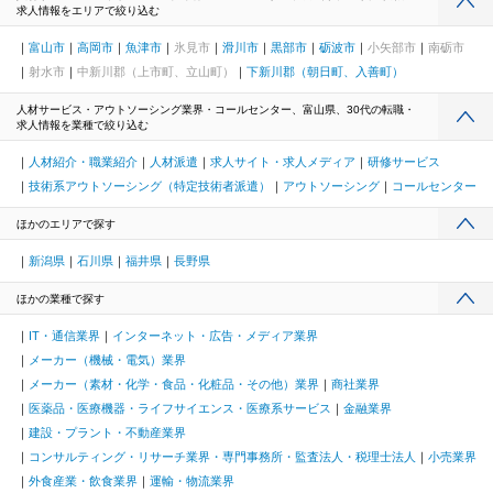
求人情報をエリアで絞り込む
富山市
高岡市
魚津市
氷見市
滑川市
黒部市
砺波市
小矢部市
南砺市
射水市
中新川郡（上市町、立山町）
下新川郡（朝日町、入善町）
人材サービス・アウトソーシング業界・コールセンター、富山県、30代の転職・
求人情報を業種で絞り込む
人材紹介・職業紹介
人材派遣
求人サイト・求人メディア
研修サービス
技術系アウトソーシング（特定技術者派遣）
アウトソーシング
コールセンター
ほかのエリアで探す
新潟県
石川県
福井県
長野県
ほかの業種で探す
IT・通信業界
インターネット・広告・メディア業界
メーカー（機械・電気）業界
メーカー（素材・化学・食品・化粧品・その他）業界
商社業界
医薬品・医療機器・ライフサイエンス・医療系サービス
金融業界
建設・プラント・不動産業界
コンサルティング・リサーチ業界・専門事務所・監査法人・税理士法人
小売業界
外食産業・飲食業界
運輸・物流業界