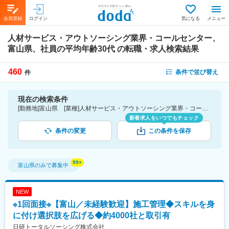
会員登録
ログイン
気になる
メニュー
人材サービス・アウトソーシング業界・コールセンター、
富山県、社員の平均年齢30代
の転職・求人検索結果
460
条件で並び替え
件
現在の検索条件
[勤務地]富山県 [業種]人材サービス・アウトソーシング業界・コールセンター [詳細条件](社員の平均年齢)30代
新着求人をいつでもチェック
条件の変更
この条件を保存
富山県
のみで募集中
NEW
※1回面接※【富山／未経験歓迎】施工管理◆スキルを身
に付け選択肢を広げる◆約4000社と取引有
日研トータルソーシング株式会社