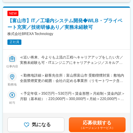
(月額)は固定手当を含めた表記です。
があります。
・ウェーハの分析・評価スケジュールの作成
＜キャリアドック制度＞
・また分析・評価業務
同業他社では希望する仕事があっても、会社の都合で挑戦できな
NEW
・質量分析、電子分光、電子顕微鏡観察などを用いたプロセス評
いという事も転職理由の1つです。
価
【富山市】IT／工場内システム開発◆WLB・プライベ
当社では専任のキャリアアドバイザーがおり、キャリアアドバイ
・結果の考察と最適化提案
ート充実／技術研修あり／実務未経験可
ザーが社内に働きかける事で希望する仕事への挑戦を後押ししま
株式会社BREXA Technology
す。
■よく使われる技術・知識：
エンジニアの遣り甲斐を大切にする当社だからこその取り組みで
化学工学、材料工学、機械工学、電気工学などの基礎知識
正社員
す。
■当社だからこそ実現できるエンジニアとしての未来がある：
変更の範囲：会社の定める業務
＜お取引社数3,900社＞
≪近い将来、今よりも上流の工程へキャリアアップをしたい方／
同業他社と比較をしても圧倒的なお取引社数を誇る当社。
実務未経験も可・ITエンジニアにキャリアチェンジ／スキルアッ
仕事内容
当社独占のプロジェクトも多数あり、当社だからこそ挑戦できる
プが給与UPに繋がる制度のある会社で働きたい方／様々なプロジ
仕事があります。
ェクトへの参加を通してエンジニアとしての経験の幅を広げたい
＜勤務地詳細＞顧客先住所：富山県富山市 受動喫煙対策：敷地内
＜キャリアドック制度＞
方へ≫
全面禁煙変更の範囲：会社の定める事業所（リモートワーク含
同業他社では希望する仕事があっても、会社の都合で挑戦できな
勤務地
む）
いという事も転職理由の1つです。
■仕事内容：
＜予定年収＞350万円～530万円＜賃金形態＞月給制＜賃金内訳＞
当社では専任のキャリアアドバイザーがおり、キャリアアドバイ
ICT技術を用い、お客様の課題を解決していただきます。工場内シ
月額（基本給）：220,000円～300,000円＜月給＞220,000円～
ザーが社内に働きかける事で希望する仕事への挑戦を後押ししま
ステムやアプリ等様々な経験を積んでいただくことが可能です。
給与
300,000円＜昇給有無＞有＜残業手当＞有＜給与補足＞※年齢、経
す。
験、能力など考慮の上決定します。■昇給：年1回（4月）■賞与 年
エンジニアの遣り甲斐を大切にする当社だからこその取り組みで
■業務内容：
2回（7月、12月）＜モデル年収例＞3年目 年収400～420万円5
す。
お客様の業務課題をICT技術で解決するプロフェッショナルとし
年目 年収440～460万円8年目 年収550～570万円20年目 年
て、以下の業務に携わっていただきます。
応募依頼する
気になる
収1000万円超※金額はあくまでも目安です。賃金はあくまでも目
■月残業20時間程度：
・顧客とのヒアリングを通じた課題抽出
（エージェントサービス）
安の金額であり、選考を通じて上下する可能性があります。月給
当社から配属の企業様については残業が多くなる企業様が少な
・システムの設計・開発・運用（主に組込・制御系）