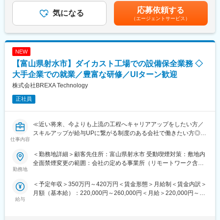
年目 年収440～460万円8年目 年収550～570万円20年目 年
エンジニアの遣り甲斐を大切にする当社だからこその取り組みで
・計装機器の点検、整備
応募依頼する
気になる
収1000万円超※金額はあくまでも目安です。賃金はあくまでも目
す。
・PLCのソフト設計、改造
（エージェントサービス）
安の金額であり、選考を通じて上下する可能性があります。月給
まずは先輩社員の元で業務フローを学びます。
(月額)は固定手当を含めた表記です。
■月残業20時間程度：
電気工事士資格や保全業務の経験をお持ちの方、大歓迎◎
当社から配属の企業様については残業が多くなる企業様が少な
ご応募をお待ちしております。
く、特別な取り組みをすることなく過度な残業が発生をしない状
NEW
況となっています。
■使用ツール：
【富山県射水市】ダイカスト工場での設備保全業務 ◇
また過度な残業は発生の場合は、案件担当の営業から法人顧客に
一般工具
大手企業での就業／豊富な研修／UIターン歓迎
対して、残業改善の是正対応も行っています。
株式会社BREXA Technology
■当社だからこそ実現できるエンジニアとしての未来がある：
■スキルUPで給与もUP：
＜お取引社数3,900社＞
正社員
スキルを上げてより難易度の高いプロジェクトへ配属をされる事
同業他社と比較をしても圧倒的なお取引社数を誇る当社。
で給与も上がる仕組みを取っています。定性的な評価のみではな
当社独占のプロジェクトも多数あり、当社だからこそ挑戦できる
く、スキルを磨くことが給与UPに繋がるエンジニアにとっては非
仕事があります。
≪近い将来、今よりも上流の工程へキャリアアップをしたい方／
常分かり易い制度です。
＜キャリアドック制度＞
スキルアップが給与UPに繋がる制度のある会社で働きたい方◎／
仕事内容
同業他社では希望する仕事があっても、会社の都合で挑戦できな
様々なプロジェクトへの参加を通してエンジニアとしての経験の
変更の範囲：会社の定める業務
いという事も転職理由の1つです。
幅を広げたい方へ≫
＜勤務地詳細＞顧客先住所：富山県射水市 受動喫煙対策：敷地内
当社では専任のキャリアアドバイザーがおり、キャリアアドバイ
全面禁煙変更の範囲：会社の定める事業所（リモートワーク含
ザーが社内に働きかける事で希望する仕事への挑戦を後押ししま
■業務内容：
勤務地
む）
す。
ダイカスト工場、機械加工工場にて生産設備の保全業務をお任せ
＜予定年収＞350万円～420万円＜賃金形態＞月給制＜賃金内訳＞
エンジニアの遣り甲斐を大切にする当社だからこその取り組みで
致します。
月額（基本給）：220,000円～260,000円＜月給＞220,000円～
す。
給与
260,000円＜昇給有無＞有＜残業手当＞有＜給与補足＞※年齢、経
■業務詳細：
験、能力など考慮の上決定します。■昇給：年1回（4月）■賞与 年
■月残業20時間程度：
ダイカスト工場、機械加工工場の生産設備の保全業務
2回（7月、12月）＜モデル年収例＞3年目 年収400～420万円5