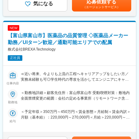
・工事を含めた各種記録の作成や保管
応募依頼する
気になる
収1000万円超※金額はあくまでも目安です。賃金はあくまでも目
エンジニアの遣り甲斐を大切にする当社だからこその取り組みで
・電計技術グループの既存データの電子化や整理
（エージェントサービス）
安の金額であり、選考を通じて上下する可能性があります。月給
す。
(月額)は固定手当を含めた表記です。
■当社だからこそ実現できるエンジニアとしての未来がある：
■月残業20時間程度：
＜お取引社数3,900社＞
当社から配属の企業様については残業が多くなる企業様が少な
NEW
同業他社と比較をしても圧倒的なお取引社数を誇る当社。
く、特別な取り組みをすることなく過度な残業が発生をしない状
当社独占のプロジェクトも多数あり、当社だからこそ挑戦できる
【富山県富山市】医薬品の品質管理 ◇医薬品メーカー
況となっています。
仕事があります。
勤務／UIターン歓迎／通勤可能エリアでの配属
また過度な残業は発生の場合は、案件担当の営業から法人顧客に
＜キャリアドック制度＞
株式会社BREXA Technology
対して、残業改善の是正対応も行っています。
同業他社では希望する仕事があっても、会社の都合で挑戦できな
いという事も転職理由の1つです。
正社員
■スキルUPで給与もUP：
当社では専任のキャリアアドバイザーがおり、キャリアアドバイ
スキルを上げてより難易度の高いプロジェクトへ配属をされる事
ザーが社内に働きかける事で希望する仕事への挑戦を後押ししま
で給与も上がる仕組みを取っています。定性的な評価のみではな
す。
≪近い将来、今よりも上流の工程へキャリアアップをしたい方／
く、スキルを磨くことが給与UPに繋がるエンジニアにとっては非
エンジニアの遣り甲斐を大切にする当社だからこその取り組みで
実務未経験も可◎学生時代の専攻を活かしてエンジニアにキャリ
常分かり易い制度です。
仕事内容
す。
アチェンジ／スキルアップが給与UPに繋がる制度のある会社で働
きたい方／様々なプロジェクトへの参加を通してエンジニアとし
＜勤務地詳細＞顧客先住所：富山県富山市 受動喫煙対策：敷地内
変更の範囲：会社の定める業務
■月残業20時間程度：
ての経験の幅を広げたい方へ≫
全面禁煙変更の範囲：会社の定める事業所（リモートワーク含
当社から配属の企業様については残業が多くなる企業様が少な
勤務地
む）
く、特別な取り組みをすることなく過度な残業が発生をしない状
■業務内容：
＜予定年収＞350万円～450万円＜賃金形態＞月給制＜賃金内訳＞
況となっています。
医薬品メーカーにて各種分析機器も用いた品質管理業務をお任せ
月額（基本給）：220,000円～270,000円＜月給＞220,000円～
また過度な残業は発生の場合は、案件担当の営業から法人顧客に
致します。
給与
270,000円＜昇給有無＞有＜残業手当＞有＜給与補足＞※年齢、経
対して、残業改善の是正対応も行っています。
験、能力など考慮の上決定します。■昇給：年1回（4月）■賞与 年
■業務詳細：
2回（7月、12月）＜モデル年収例＞3年目 年収400～420万円5
■スキルUPで給与もUP：
（1）サンプリング業務