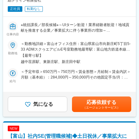
結デザイン有限会社
■身に付く３つのスキル
以下の3つのスキルを中心に、どこでも通用するスキルを身に付け
正社員
転勤なし
られます！
（1）マネジメント能力:
各プロジェクトでは多くの関係者と協力し、全体を指揮監督いた
※統括課長／部長候補※～UIターン歓迎！業界経験者歓迎！地域貢
だきます。そのため入社後すぐにマネジメントスキルを身に付け
献を推進する企業／事業拡大に伴う事業所の増加～
仕事内容
ることができます。
（2）問題解決能力:
■採用の背景：
＜勤務地詳細＞富山オフィス住所：富山県富山市向新庄町5丁目5‐
様々な問題に対して、迅速かつ的確な判断を下し、解決策を見出
当社は全国の自治体様のふるさと納税業務を総合的にサポートし
33 ADMスクゥエアビルE号室勤務地最寄駅：富山地方鉄道本線／
す能力が鍛えられます。
ており、事業は年々成長を遂げています。組織体制の強化とさら
勤務地
越中荏原駅駅受動喫煙対策：屋内全面禁煙変更の範囲：無
【最寄り駅】
（2）技術的知識:
なる事業拡大を目指し、この度、リーダーシップを発揮し組織を
越中荏原駅、東新庄駅、新庄田中駅
建築や土木工事の基本的な技術知識、または特定の分野に特化し
牽引していただける経験豊富なリーダーを増員することにいたし
た専門知識
ました。地域貢献をミッションとする当社で、その意義を実感し
＜予定年収＞650万円～750万円＜賃金形態＞月給制＜賃金内訳＞
ながらチームを導いていただける方をお待ちしています。
月額（基本給）：284,000円～350,000円その他固定手当/月：
■充実のフォロー体制
給与
150,000円＜月給＞434,000円～500,000円＜昇給有無＞有＜残業
（1）2週間～1カ月程度の集合研修
■業務の概要：
手当＞有＜給与補足＞■給与：民間企業でのふるさと納税に関する
└ビジネスマナー／業界について／建設業に関する専門用語／図
私たちの使命は、委託を受けた自治体様への寄附を増やし、地域
マネジメント・リーダー経験（1年以上優遇）、自治体でふるさと
面・ＣＡＤ研修／実践を想定した実務研修などを1から詳しくお伝
の産業を活性化することです。この目標を達成するためには、地
納税や地方創生業務で主担当の経験がある方は優遇■賞与：年2回
応募依頼する
えします。
域の事業者様との緊密な協力関係が不可欠です。あなたには、こ
気になる
（前年度実績：3ヶ月）※決算賞与は業績による（前年度支給実績
（2）配属後のメンター制度
（エージェントサービス）
うした事業者様との信頼関係を構築し、返礼品の魅力を効果的に
あり）※賞与は試用期間終了後、所定の査定期間に在籍している方
└一人一人に専属のメンターがつき、1か月に1回程度の面談を通
アピールする役割を担っていただきます。リーダーとして各拠点
が対象賃金はあくまでも目安の金額であり、選考を通じて上下す
じて現場・技術・キャリア・働き方などについて一緒に考えま
のメンバーを指導し、事業推進に向けた戦略を立案・実行してい
る可能性があります。月給(月額)は固定手当を含めた表記です。
す。
ただくことを期待しています。
NEW
技術サポートセンターの担当もいるため、現場配属後も気軽に技
【富山】社内SE(管理職候補)◆土日祝休／事業拡大に
術の質問ができる環境です。
■具体的な業務内容：