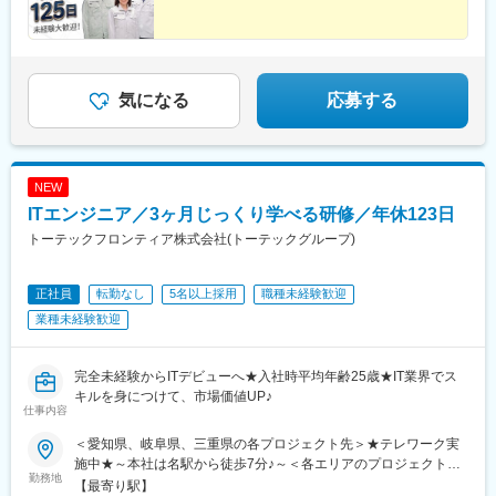
気になる
応募する
NEW
ITエンジニア／3ヶ月じっくり学べる研修／年休123日
トーテックフロンティア株式会社(トーテックグループ)
正社員
転勤なし
5名以上採用
職種未経験歓迎
業種未経験歓迎
完全未経験からITデビューへ★入社時平均年齢25歳★IT業界でス
キルを身につけて、市場価値UP♪
仕事内容
＜愛知県、岐阜県、三重県の各プロジェクト先＞★テレワーク実
施中★～本社は名駅から徒歩7分♪～＜各エリアのプロジェクト先
勤務地
＞■愛知県／名古屋市、刈谷市、大府市、豊田市、安城市、豊川
【最寄り駅】