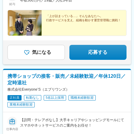
年収500万円／29歳／入社3年目
給与
「上が詰まっている…」そんなあなたへ。
行政サービスを支え、組織を動かす運営管理職に挑戦！
気になる
応募する
携帯ショップの接客・販売／未経験歓迎／年休120日／
定時退社
株式会社Everyone’S（エブリワンズ）
正社員
転勤なし
5名以上採用
職種未経験歓迎
業種未経験歓迎
【訪問・テレアポなし】大手キャリアやショッピングモールにて
スマホやネットサービスのご案内をお任せ！
仕事内容