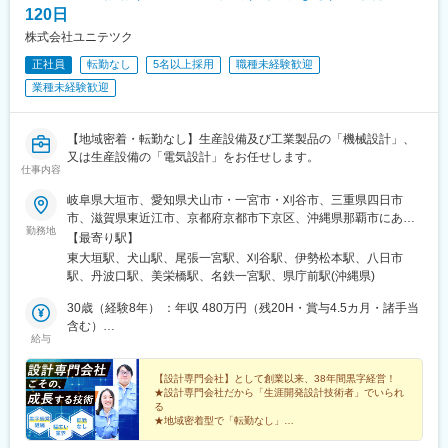
120日
株式会社ユニテツク
正社員
転勤なし
5名以上採用
職種未経験歓迎
業種未経験歓迎
【地域密着・転勤なし】生産設備及び工業製品の「機械設計」、
又は生産設備の「電気設計」をお任せします。
仕事内容
岐阜県大垣市、愛知県犬山市・一宮市・刈谷市、三重県四日市
市、滋賀県東近江市、京都府京都市下京区、沖縄県那覇市にある
勤務地
以下の事業所および顧客プロジェクト先※本人の希望を考慮し、下
【最寄り駅】
記いずれかの事業所に配属します。【本社・岐阜事業所】樽見鉄
東大垣駅、犬山駅、尾張一宮駅、刈谷駅、伊勢松本駅、八日市
道「東大垣駅」より徒歩10分（車通勤が便利です） 【犬山事業
駅、丹波口駅、美栄橋駅、名鉄一宮駅、県庁前駅(沖縄県)
所】名鉄犬山線「犬山駅」もしくは「犬山口駅」より徒歩10分
（車通勤が便利です） 【一宮事業所】JR・名鉄「一宮総合駅」よ
30歳（経験8年） ：年収 480万円（残20H・賞与4.5カ月・諸手当
り徒歩5分 【三河事業所】JR東海道本線「刈谷駅」より徒歩5分
含む）
給与
【四日市事業所】近鉄湯の山線「伊勢松本駅」より徒歩10分（車
40歳（経験18年）：年収 550万円（残20H・賞与4.5カ月・諸手当
通勤が便利です） 【滋賀事業所】近江鉄道「八日市駅」より徒歩
含む）
15分（車通勤が便利です） 【京都事業所】JR嵯峨野線（山陰線）
【設計専門会社】として創業以来、38年間黒字経営！
★設計専門会社だから「生涯開発設計技術者」でいられ
「丹波口駅」より徒歩7分 【沖縄テクノセンター】沖縄都市モノ
る
レール線（ゆいレール）「美栄橋駅」より徒歩5分 ※沖縄テクノセ
★地域密着型で「転勤なし」
ンターは機械設計のみの募集です※受動喫煙対策実施
★業界を分散した案件で景気の影響を受けにくく安定！