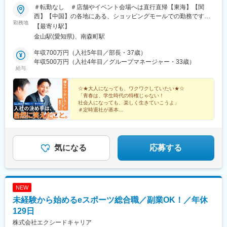
＃転勤なし ＃店舗やイベント会場へは直行直帰【東海】【関
西】【中国】の各地にある、ショッピングモールでの勤務です。※
勤務地
勤務地は、希望やお住まいの地域を考慮し、決定します。＜勤務
【最寄り駅】
地＞■愛知県・岐阜県・三重県・静岡県■大阪府・京都府・兵庫
金山駅(愛知県)、南森町駅
県・和歌山県■広島・岡山＜事務所所在地＞■本社／愛知県名古屋
市熱田区金山町2-1-1 SOLUX金山12階■関西支店／大阪府大阪市
年収700万円（入社5年目／部長・37歳）
北区西天満5丁目9-3 アールビル本館3F受動喫煙対策：屋内禁煙
年収500万円（入社4年目／グループマネージャー・33歳）
給与
☆★大人になっても、ワクワクしていたい★☆
「青春は、学生時代の特権じゃない！
社会人になっても、楽しく生きていこうよ」
＃定時退社が基本
＃賞与年3回
＃社員旅行年2回
＃クリスマス手当・お年玉手当
＃ホワイト企業判定SSS評価
気になる
応募する
NEW
未経験から始めるeスポーツ総合職／副業OK！／年休
129日
株式会社エクシードキャリア