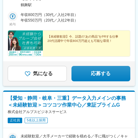
海エリア／愛知、三重、岐阜＜配属先について＞大手キャリア
鶴舞駅
（docomo・SoftBank・au・Rakutenなど）のショップや、家電
量販店・ショッピングモールでのイベント会場に配属。案件にも
年収800万円（30代／入社2年目）
よりますが、1現場につき半年～1年ほどの期間となります。※受
年収550万円（20代／入社2年目）
給与
動喫煙対策あり（配属先による）＜本社＞愛知県名古屋市中区千
代田5-11-33 ST PLAZA TSURUMAI本館2F※アクセス：「鶴舞
駅」徒歩4分
【未経験歓迎】今、話題の“あの商品”をPRする仕事
20代活躍中で年収800万円超えも可能な環境！
気になる
応募する
【愛知・静岡・岐阜・三重】データ入力メインの事務
＜未経験歓迎＞コツコツ作業中心／東証プライムG
株式会社アルプスビジネスサービス
正社員
5名以上採用
未経験歓迎／大手メーカーで経験を積める／手に職がつく／キャ