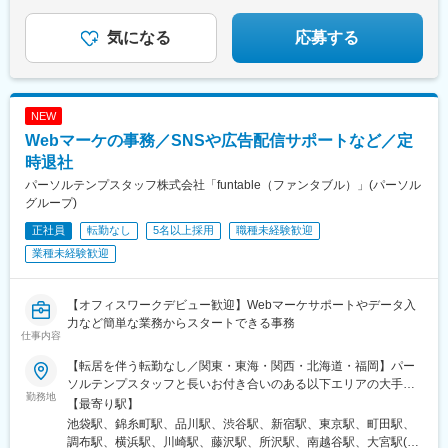
駅、櫛田神社前駅、天神駅、高輪ゲートウェイ駅、代々木駅、二
重橋前駅、神奈川駅、栄町駅(千葉県)、新浜松駅、新豊橋駅、矢場
気になる
応募する
町駅、京都河原町駅、花田口駅、梅田駅(地下鉄)、三宮・花時計前
駅、博多駅、西鉄福岡駅
NEW
Webマーケの事務／SNSや広告配信サポートなど／定
時退社
パーソルテンプスタッフ株式会社「funtable（ファンタブル）」(パーソル
グループ)
正社員
転勤なし
5名以上採用
職種未経験歓迎
業種未経験歓迎
【オフィスワークデビュー歓迎】Webマーケサポートやデータ入
力など簡単な業務からスタートできる事務
仕事内容
【転居を伴う転勤なし／関東・東海・関西・北海道・福岡】パー
ソルテンプスタッフと長いお付き合いのある以下エリアの大手・
勤務地
優良企業に配属＜関東＞東京都・神奈川県・埼玉県・千葉県・茨
【最寄り駅】
城県（つくば市内）・栃木県（宇都宮市内）＜東海＞岐阜県・静
池袋駅、錦糸町駅、品川駅、渋谷駅、新宿駅、東京駅、町田駅、
岡県・愛知県・三重県＜関西＞大阪府・京都府・兵庫県・滋賀県
調布駅、横浜駅、川崎駅、藤沢駅、所沢駅、南越谷駅、大宮駅(埼