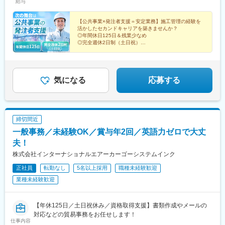
給与
【公共事業×発注者支援＝安定業務】施工管理の経験を
活かしたセカンドキャリアを築きませんか？
◎年間休日125日＆残業少なめ
◎完全週休2日制（土日祝）
◎賞与2回（昨年実績4カ月）＋業績賞与＝最大年3回
◎経験・スキルを随所に発揮
◎手厚い資格手当
気になる
応募する
締切間近
一般事務／未経験OK／賞与年2回／英語力ゼロで大丈
夫！
株式会社インターナショナルエアーカーゴーシステムインク
正社員
転勤なし
5名以上採用
職種未経験歓迎
業種未経験歓迎
【年休125日／土日祝休み／資格取得支援】書類作成やメールの
対応などの貿易事務をお任せします！
仕事内容