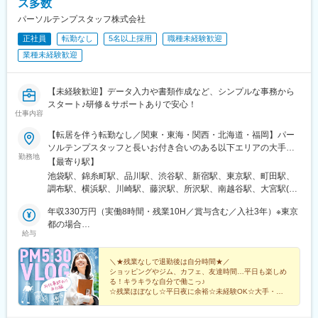
ス多数
パーソルテンプスタッフ株式会社
正社員
転勤なし
5名以上採用
職種未経験歓迎
業種未経験歓迎
【未経験歓迎】データ入力や書類作成など、シンプルな事務から
スタート♪研修＆サポートありで安心！
仕事内容
【転居を伴う転勤なし／関東・東海・関西・北海道・福岡】パー
ソルテンプスタッフと長いお付き合いのある以下エリアの大手・
勤務地
優良企業に配属＜関東＞東京都・神奈川県・埼玉県・千葉県・茨
【最寄り駅】
城県（つくば市内）・栃木県（宇都宮市内）＜東海＞岐阜県・静
池袋駅、錦糸町駅、品川駅、渋谷駅、新宿駅、東京駅、町田駅、
岡県・愛知県・三重県＜関西＞大阪府・京都府・兵庫県・滋賀県
調布駅、横浜駅、川崎駅、藤沢駅、所沢駅、南越谷駅、大宮駅(埼
＜北海道＞北海道（札幌市内）＜九州＞福岡県（福岡市博多区、
玉県)、成田駅、西船橋駅、千葉駅、柏駅、海浜幕張駅、つくば
中央区）☆駅近のオフィスがほとんどなので、通勤も便利です☆
年収330万円（実働8時間・残業10H／賞与含む／入社3年）※東京
駅、宇都宮駅、岐阜駅、沼津駅、浜松駅、静岡駅、刈谷駅、小牧
お住まいの地域や希望を考慮します☆配属先の企業により、在宅
都の場合
駅、知多半田駅、豊橋駅、豊田市駅、栄駅(愛知県)、近鉄四日市
給与
勤務（リモートワーク）の場合があります☆通勤交通費支給（上
年収319万円（実働8時間・残業10H／賞与含む／入社3年）※大阪
駅、津駅、烏丸駅、堺駅、大阪駅、大阪梅田駅(阪急線)、神戸三宮
限なし／当社規定に基づく）☆受動喫煙対策：原則あり（勤務先
府の場合
駅(阪神)、姫路駅、草津駅(滋賀県)、札幌駅、祇園駅(福岡県)、天
に従う）
＼★残業なしで退勤後は自分時間★／
神南駅、北品川駅、南新宿駅、大手町駅(東京都)、布田駅、新高島
ショッピングやジム、カフェ、友達時間…平日も楽しめ
駅、京急川崎駅、石上駅、新越谷駅、京成成田駅、京成西船駅、
る！キラキラな自分で働こっ♪
京成千葉駅、名鉄岐阜駅、第一通り駅、新静岡駅、半田駅、駅前
☆残業ほぼなし☆平日夜に余裕☆未経験OK☆大手・優
良企業で事務デビュー
駅、新豊田駅、栄町駅(愛知県)、あすなろう四日市駅、四条駅(京
都市営)、大小路駅、三宮駅(神戸新交通)、山陽姫路駅、さっぽろ