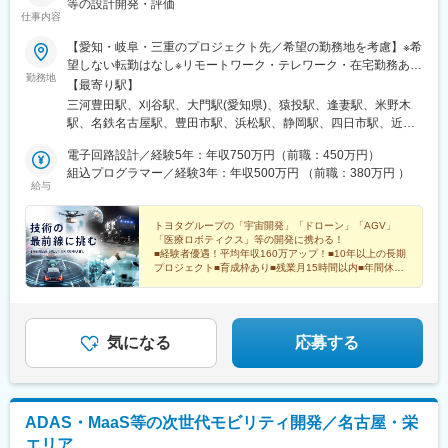
等の設計開発・評価
仕事内容
【愛知・岐阜・三重のプロジェクト先／希望の勤務地を考慮】※希
望しない転勤はなし※リモートワーク・テレワーク・在宅勤務あり
勤務地
（派遣先による）※自動車通勤あり（派遣先による）＜勤務地例＞
【最寄り駅】
■トヨタ自動車株式会社愛知県豊田市トヨタ町1番地■株式会社デ
三河豊田駅、刈谷駅、大門駅(愛知県)、猿投駅、逢妻駅、米野木
ンソー愛知県刈谷市昭和町1-1■株式会社ジェイテクト愛知県岡崎
駅、名鉄名古屋駅、豊田市駅、浜松駅、静岡駅、四日市駅、近鉄
市真福寺町字深山1番地10■Lean Mobility株式会社愛知県豊田市西
名古屋駅、新豊田駅、第一通り駅、新静岡駅、あすなろう四日市
広瀬町川原田519番地 ■株式会社トヨタ自動織機愛知県刈谷市豊田
電子回路設計／経験5年：年収750万円（前職：450万円）
駅、名古屋駅、新浜松駅、日吉町駅、近鉄四日市駅
町2-1■株式会社ミライズテクノロジーズ愛知県日進市米野木町南
組込プログラマー／経験3年：年収500万円 （前職：380万円 ）
給与
山500番地1※その他、以下エリアでの就業先もございます。※配属
先は相談の上、決定いたします。＜愛知県＞大府、豊田、刈谷、
安城、岡崎、他＜岐阜県＞岐阜、大垣、多治見、他＜三重県＞四
トヨタグループの「宇宙開発」「ドローン」「AGV」
「医療ロボティクス」等の開発に携わる！
日市、津、伊勢、他
■経験者優遇！平均年収160万アップ！■10年以上の長期
プロジェクト■育成枠あり■残業月15時間以内■年間休日
125日■賞与4カ月～
気になる
応募する
ADAS・MaaS等の次世代モビリティ開発／名古屋・栄
エリア