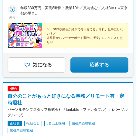
＜北海道＞北海道（札幌市内）＜九州＞福岡県（福岡市博多区、
玉県)、成田駅、西船橋駅、千葉駅、柏駅、海浜幕張駅、つくば
中央区）☆駅近のオフィスがほとんどなので、通勤も便利です☆
年収330万円（実働8時間・残業10H／賞与含む／入社3年）※東京
駅、宇都宮駅、岐阜駅、沼津駅、浜松駅、静岡駅、刈谷駅、小牧
お住まいの地域や希望を考慮します☆配属先の企業により、在宅
都の場合
駅、知多半田駅、豊橋駅、豊田市駅、栄駅(愛知県)、近鉄四日市
給与
勤務（リモートワーク）の場合があります☆通勤交通費支給（上
年収319万円（実働8時間・残業10H／賞与含む／入社3年）※大阪
駅、津駅、烏丸駅、堺駅、大阪駅、大阪梅田駅(阪急線)、神戸三宮
限なし／当社規定に基づく）☆受動喫煙対策：原則あり（勤務先
府の場合
駅(阪神)、姫路駅、草津駅(滋賀県)、札幌駅、祇園駅(福岡県)、天
に従う）
＼「SNSや動画が好きで毎日見てる」それ、仕事にしな
神南駅、北品川駅、南新宿駅、大手町駅(東京都)、布田駅、新高島
い？／
駅、京急川崎駅、石上駅、新越谷駅、京成成田駅、京成西船駅、
未経験からマーケサポート事務に挑戦するチャンスもあ
京成千葉駅、名鉄岐阜駅、第一通り駅、新静岡駅、半田駅、駅前
り◎
◆土日祝休み◆リモートあり◆長期休暇◆大手・優良企
駅、新豊田駅、栄町駅(愛知県)、あすなろう四日市駅、四条駅(京
業でスキルUP
都市営)、大小路駅、三宮駅(神戸新交通)、山陽姫路駅、さっぽろ
駅、櫛田神社前駅、天神駅、高輪ゲートウェイ駅、代々木駅、二
重橋前駅、神奈川駅、栄町駅(千葉県)、新浜松駅、新豊橋駅、矢場
気になる
応募する
町駅、京都河原町駅、花田口駅、梅田駅(地下鉄)、三宮・花時計前
駅、博多駅、西鉄福岡駅
NEW
自分のことがもっと好きになる事務／リモート有・定
時退社
パーソルテンプスタッフ株式会社「funtable（ファンタブル）」(パーソル
グループ)
正社員
転勤なし
5名以上採用
職種未経験歓迎
業種未経験歓迎