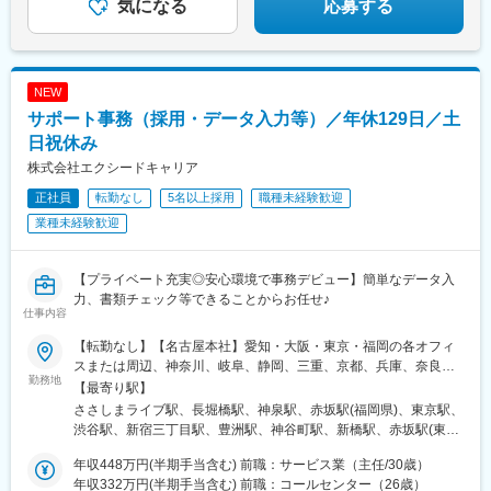
気になる
応募する
西尾駅、日進駅(愛知県)、新豊田駅、上前津駅、丸の内駅(愛知
県)、ナゴヤドーム前矢田駅、本山駅(愛知県)、車道駅、浄心駅、
中村公園駅、いりなか駅、瑞穂区役所駅、伏屋駅、稲永駅、笠寺
駅、大森・金城学院前駅、左京山駅、上社駅、植田駅(名古屋市
NEW
営)、伊勢市駅、播磨駅、近鉄四日市駅、南四日市駅、白塚駅、津
駅、都島駅、野田阪神駅、桜島駅、阿波座駅、朝潮橋駅、津守
サポート事務（採用・データ入力等）／年休129日／土
駅、大阪上本町駅、芦原橋駅、福駅、だいどう豊里駅、今里駅(地
日祝休み
下鉄)、桃谷駅、千林大宮駅、鴫野駅、東天下茶屋駅、沢ノ町駅、
株式会社エクシードキャリア
駒川中野駅、西天下茶屋駅、三国駅(大阪府)、横堤駅、住ノ江駅、
喜連瓜破駅、大阪梅田駅(阪急線)、堺筋本町駅、堺駅、深井駅、石
正社員
転勤なし
5名以上採用
職種未経験歓迎
津川駅、栂・美木多駅、新金岡駅、北野田駅、石橋阪大前駅、大
業種未経験歓迎
阪城北詰駅、なんば駅(地下鉄)、西大橋駅、弁天町駅、北千里駅、
曽根駅(大阪府)、南摂津駅、大日駅、枚方公園駅、高槻駅、りんく
うタウン駅、八尾南駅、千里中央駅(北大阪急行)、古川橋駅、伏見
【プライベート充実◎安心環境で事務デビュー】簡単なデータ入
桃山駅、馬堀駅、淀駅、松井山手駅、常盤駅(京都府)、西京極駅、
力、書類チェック等できることからお任せ♪
醍醐駅(京都府)、六地蔵駅(京都市営)、洛西口駅、二条駅、五条駅
仕事内容
(京都市営)、上鳥羽口駅、貴船口駅、桃山駅、大池駅、中埠頭駅、
【転勤なし】【名古屋本社】愛知・大阪・東京・福岡の各オフィ
星の駅、岡本駅(兵庫県)、滝の茶屋駅、湊川公園駅、山陽天満駅、
スまたは周辺、神奈川、岐阜、静岡、三重、京都、兵庫、奈良、
旧居留地・大丸前駅、三木駅(神戸電鉄線)、本竜野駅、仁川駅、伊
勤務地
滋賀の各勤務先★U・Iターン歓迎！★20名以上を採用予定！
【最寄り駅】
保駅、学園都市駅、春日野道駅(阪神線)、西代駅、箕谷駅、夢前川
★Web面接OK（基本面接1回）★在宅勤務案件も多数★受動喫煙
ささしまライブ駅、長堀橋駅、神泉駅、赤坂駅(福岡県)、東京駅、
駅、中山寺駅、大久保駅(兵庫県)、学研奈良登美ケ丘駅、近江八幡
対策：あり★今後は関東付近の勤務先も拡大予定です！
渋谷駅、新宿三丁目駅、豊洲駅、神谷町駅、新橋駅、赤坂駅(東京
駅、草津駅(滋賀県)、石山駅、近江神宮前駅、南彦根駅、東梅田
都)、大門駅(東京都)、日暮里駅(舎人ライナー)、三鷹駅、恵比寿
駅、梅田駅(地下鉄)、大阪駅、西梅田駅、新今宮駅前駅、本町駅、
年収448万円(半期手当含む) 前職：サービス業（主任/30歳）
駅、三軒茶屋駅、有楽町駅、北千住駅、上野御徒町駅、東銀座
天王寺駅、新大阪駅、鶴橋駅、淀屋橋駅、名古屋駅、上飯田駅、
年収332万円(半期手当含む) 前職：コールセンター（26歳）
駅、目黒駅、都電雑司ケ谷駅、錦糸町駅、菊名駅、三ツ沢下町
赤池駅(愛知県)、上小田井駅、星ケ丘駅(愛知県)、香椎駅、今宿