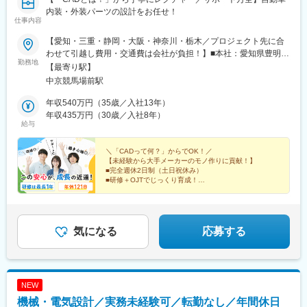
内装・外装パーツの設計をお任せ！
仕事内容
＜キャリアパス＞
経験を積むことで、業務の幅を広げたり、専門性を高めることも
【愛知・三重・静岡・大阪・神奈川・栃木／プロジェクト先に合
可能。長期的なキャリア形成を支援します。
わせて引越し費用・交通費は会社が負担！】■本社：愛知県豊明市
※配属は希望を考慮し決定
勤務地
栄町西大根30-21＜ プロジェクト先 ＞愛知：三河エリアを中心に
【最寄り駅】
※キャリア形成の一環として転勤の可能性あり（事前相談のうえ決
6ヶ所三重：鈴鹿市静岡：浜松市、富士宮市大阪：池田市神奈川：
中京競馬場前駅
定）
横浜市、寒川町栃木：宇都宮市、真岡市★半年～1年間は本社での
研修・OJTを受けていただけます。★配属先によっては転勤の可
年収540万円（35歳／入社13年）
■特徴：
能性がありますが、遠方の方は家賃補助、交通費、引越し費用を
年収435万円（30歳／入社8年）
アルプスビジネスサービスでは、一人ひとりが自分らしく働ける
給与
会社が全額負担します！★入社3年～5年後を目安に、アメリカ
よう、サポート体制を大切にしています。分からないことはすぐ
（デトロイト）での勤務もできます（英語研修あり）。※マイカー
に相談でき、周囲も温かくフォローしてくれるため、初めての業
通勤OK（プロジェクト先による）※受動喫煙対策：オフィス内禁
＼「CADって何？」からでOK！／
務でも安心してスタートできます。お仕事を通じて新しいことに
【未経験から大手メーカーのモノ作りに貢献！】
煙
挑戦したい方、ゆっくり成長していきたい方、どちらの思いも歓
■完全週休2日制（土日祝休み）
■研修＋OJTでじっくり育成！
迎します。
■風通し抜群！人間関係の不安不要！
また、キャリアアップや事業の状況に応じて、勤務先の変更や転
■ゆくゆくはアメリカで活躍も可能♪
勤をお願いする場合がありますが、その際は事前にしっかり相談
■多彩な手当で収入面も安心◎
しながら、できる限り不安のない形で進めていきます。前向きに
気になる
応募する
一歩踏み出したい方のご応募を、心よりお待ちしています。
NEW
機械・電気設計／実務未経験可／転勤なし／年間休日