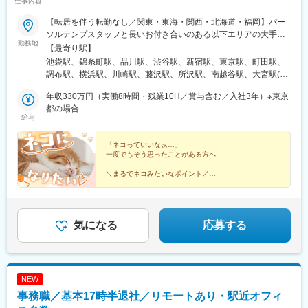
仕事内容
祐天寺駅、蒲田駅、上町駅、赤羽岩淵駅、西日暮里駅、さっぽろ
駅、青葉通一番町駅、千葉駅、市役所前駅(長野県)、金沢駅、オー
【転居を伴う転勤なし／関東・東海・関西・北海道・福岡】パー
クスカナルパークホテル富山前、胡町駅、岡山駅前駅、高松築港
ソルテンプスタッフと長いお付き合いのある以下エリアの大手・
勤務地
駅、辛島町駅、天神駅、箱崎駅、祇園駅(福岡県)、笹原駅、室見
優良企業に配属＜関東＞東京都・神奈川県・埼玉県・千葉県・茨
【最寄り駅】
駅、天満駅、東新宿駅、長堀橋駅、高島町駅、大阪駅、なんば駅
城県（つくば市内）・栃木県（宇都宮市内）＜東海＞岐阜県・静
池袋駅、錦糸町駅、品川駅、渋谷駅、新宿駅、東京駅、町田駅、
(南海線)、四天王寺前夕陽ケ丘駅、野田駅(阪神線)、白鷺駅、河内
岡県・愛知県・三重県＜関西＞大阪府・京都府・兵庫県・滋賀県
調布駅、横浜駅、川崎駅、藤沢駅、所沢駅、南越谷駅、大宮駅(埼
永和駅、京都河原町駅、三条京阪駅、近鉄丹波橋駅、三宮・花時
＜北海道＞北海道（札幌市内）＜九州＞福岡県（福岡市博多区、
玉県)、成田駅、西船橋駅、千葉駅、柏駅、海浜幕張駅、つくば
計前駅、神戸三宮駅(阪神)、新在家駅、須磨寺駅、香櫨園駅、芦屋
中央区）☆駅近のオフィスがほとんどなので、通勤も便利です☆
年収330万円（実働8時間・残業10H／賞与含む／入社3年）※東京
駅、宇都宮駅、岐阜駅、沼津駅、浜松駅、静岡駅、刈谷駅、小牧
駅(阪神線)、西新町駅、上栄町駅、栄町駅(愛知県)、新豊橋駅、西
お住まいの地域や希望を考慮します☆配属先の企業により、在宅
都の場合
駅、知多半田駅、豊橋駅、豊田市駅、栄駅(愛知県)、近鉄四日市
給与
一宮駅、広小路駅(三重県)、日吉町駅、遠州病院駅、反町駅、馬車
勤務（リモートワーク）の場合があります☆通勤交通費支給（上
年収319万円（実働8時間・残業10H／賞与含む／入社3年）※大阪
駅、津駅、烏丸駅、堺駅、大阪駅、大阪梅田駅(阪急線)、神戸三宮
道駅、武蔵溝ノ口駅、川越市駅、蒲生駅、京橋駅(東京都)、東銀座
限なし／当社規定に基づく）☆受動喫煙対策：原則あり（勤務先
府の場合
駅(阪神)、姫路駅、草津駅(滋賀県)、札幌駅、祇園駅(福岡県)、天
駅、麻布十番駅、後楽園駅、御徒町駅、とうきょうスカイツリー
に従う）
「ネコっていいなぁ…」
神南駅、北品川駅、南新宿駅、大手町駅(東京都)、布田駅、新高島
一度でもそう思ったことがある方へ
駅、五反田駅、松陰神社前駅、西日暮里駅(舎人ライナー)、あおば
駅、京急川崎駅、石上駅、新越谷駅、京成成田駅、京成西船駅、
通駅、新千葉駅、富山駅、立町駅、西川緑道公園駅、西辛島町
京成千葉駅、名鉄岐阜駅、第一通り駅、新静岡駅、半田駅、駅前
＼まるでネコみたいなポイント／
駅、西鉄福岡駅
●プロのアドバイスで自分らしさを発見
駅、新豊田駅、栄町駅(愛知県)、あすなろう四日市駅、四条駅(京
●好きなことをコツコツ学べる
都市営)、大小路駅、三宮駅(神戸新交通)、山陽姫路駅、さっぽろ
●やりたいことを我慢せずにチャレンジできる
駅、櫛田神社前駅、天神駅、高輪ゲートウェイ駅、代々木駅、二
重橋前駅、神奈川駅、栄町駅(千葉県)、新浜松駅、新豊橋駅、矢場
気になる
応募する
町駅、京都河原町駅、花田口駅、梅田駅(地下鉄)、三宮・花時計前
駅、博多駅、西鉄福岡駅
NEW
事務職／基本17時半退社／リモートあり・駅近オフィ