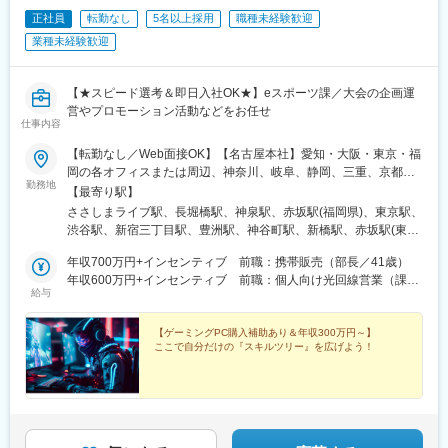
正社員
転勤なし
5名以上採用
職種未経験歓迎
業種未経験歓迎
【★スピード選考＆即日入社OK★】eスポーツ課／大会の企画運
営やプロモーション活動などをお任せ
仕事内容
【転勤なし／Web面接OK】【名古屋本社】愛知・大阪・東京・福
岡の各オフィスまたは周辺、神奈川、岐阜、静岡、三重、京都、
勤務地
兵庫、奈良、滋賀の各勤務先★U・Iターン歓迎！★20名以上を採
【最寄り駅】
用予定！★Web面接OK（基本面接1回）★在宅勤務案件も多数★
ささしまライブ駅、長堀橋駅、神泉駅、赤坂駅(福岡県)、東京駅、
受動喫煙対策：あり★今後は関東付近の勤務先も拡大予定です！
渋谷駅、新宿三丁目駅、豊洲駅、神谷町駅、新橋駅、赤坂駅(東京
★車通勤応相談
都)、大門駅(東京都)、日暮里駅(舎人ライナー)、三鷹駅、恵比寿
年収700万円+インセンティブ 前職：携帯販売（部長／41歳）
駅、三軒茶屋駅、有楽町駅、北千住駅、上野御徒町駅、東銀座
年収600万円+インセンティブ 前職：個人向け光回線営業（課長
駅、目黒駅、都電雑司ケ谷駅、錦糸町駅、菊名駅、三ツ沢下町
給与
／32歳）
駅、日吉駅(神奈川県)、藤沢駅、あざみ野駅、向ケ丘遊園駅、橋本
駅(神奈川県)、川崎駅、新横浜駅、新高島駅、小田原駅、本厚木
【ゲーミングPC購入補助あり＆年収300万円～】
駅、海老名駅(相模線)、大垣駅、岐阜駅、穂積駅、モレラ岐阜駅、
ここで自分だけの『スキルツリー』を広げよう！
浜松駅、名鉄一宮駅、高蔵寺駅、味美駅(名鉄線)、春日井駅(名鉄
線)、刈谷駅、西春駅、桜山駅、南加木屋駅、りんくう常滑駅、牛
久保駅、豊橋駅、柳生橋駅、南栄駅、長久手古戦場駅、日比野駅
(名古屋市営)、黒川駅(愛知県)、御器所駅、今池駅(愛知県)、矢場
町駅、新栄町駅(愛知県)、金山駅(愛知県)、鶴舞駅、伏見駅(愛知
県)、国際センター駅、東枇杷島駅、柴田駅、藤が丘駅(愛知県)、