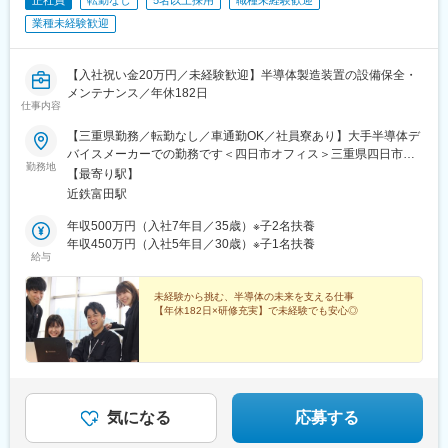
正社員
転勤なし
5名以上採用
職種未経験歓迎
業種未経験歓迎
【入社祝い金20万円／未経験歓迎】半導体製造装置の設備保全・
メンテナンス／年休182日
仕事内容
【三重県勤務／転勤なし／車通勤OK／社員寮あり】大手半導体デ
バイスメーカーでの勤務です＜四日市オフィス＞三重県四日市市
勤務地
茂福428-1（近鉄富田駅から車7分）※マイカー通勤OK※駐車場完
【最寄り駅】
備※受動喫煙対策：オフィス内禁煙・分煙＜U・Iターン支援制度あ
近鉄富田駅
り！＞■寮・社宅完備（独身者向け）■引越し費用補助（県外から
の転居に伴う荷物発送費用・移動交通費用の補助）
年収500万円（入社7年目／35歳）※子2名扶養
年収450万円（入社5年目／30歳）※子1名扶養
給与
未経験から挑む、半導体の未来を支える仕事
【年休182日×研修充実】で未経験でも安心◎
気になる
応募する