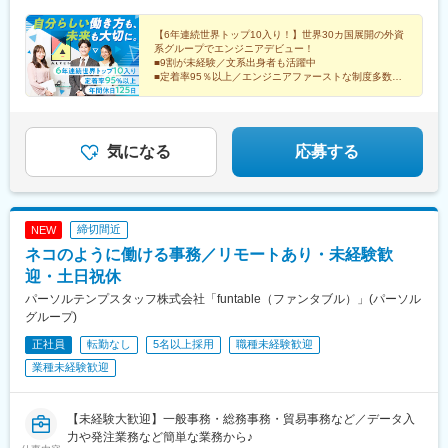
市■富山：高岡市■中国：広島県■九州：長崎県諫早市、熊本県菊
(東京メトロ)、神泉駅、北品川駅、本千葉駅、京急川崎駅、日吉町
駅、世田谷駅、渋谷駅、中野駅(東京都)、高円寺駅、池袋駅、赤羽
池郡※プロジェクト先（勤務地）は、希望を最大限考慮の上、決定
駅、高宮駅(滋賀県)、名鉄名古屋駅、三越前駅、高島町駅、栄町駅
駅、日暮里駅(舎人ライナー)、北千住駅、亀有駅、新小岩駅、札幌
します。※勤務地一覧以外にも勤務地がございます。詳しくは面接
【6年連続世界トップ10入り！】世界30カ国展開の外資
(千葉県)、新宿西口駅、高輪ゲートウェイ駅、千葉中央駅、静岡
駅、仙台駅(地下鉄)、新潟駅、郡山駅(福島県)、つくば駅、京成千
系グループでエンジニアデビュー！
時にお話しさせていただきます。＜拠点＞東京本社／東京都港区
駅、末広町駅(富山県)
葉駅、東武宇都宮駅、高崎駅、長野駅、北鉄金沢駅、インテック
■9割が未経験／文系出身者も活躍中
芝浦3-5-39 田町イーストウィング2F名古屋オフィス／愛知県名古
■定着率95％以上／エンジニアファーストな制度多数
本社前駅、八丁堀駅(広島県)、岡山駅、高松駅(香川県)、徳山駅、
屋市中村区平池町4-60-12 グローバルゲート ウエストタワー9F
■年休125日・完全週休2日・土日祝休み
花畑町駅、天神南駅、箱崎九大前駅、博多駅、井尻駅、金山駅(福
■1日の残業1h以下
岡県)、藤崎駅(福岡県)、波多江駅、川崎駅、ささしまライブ駅、
■転勤なし
北品川駅、天神橋筋六丁目駅、新宿御苑前駅、四ツ橋駅、平沼橋
気になる
応募する
駅、豊田市駅、大阪梅田駅(阪神線)、大阪梅田駅(阪急線)、大阪難
波駅、谷町九丁目駅、野田阪神駅、桜ノ宮駅、中百舌鳥駅、高槻
市駅、宮之阪駅、ＪＲ河内永和駅、守口駅、四条駅(京都市営)、三
条駅(京都府)、伏見桃山駅、長岡京駅、向日町駅、新田辺駅、寺田
駅(京都府)、神戸三宮駅(阪急・神戸高速)、三ノ宮駅、六甲駅、須
締切間近
NEW
磨駅、山陽姫路駅、出屋敷駅、さくら夙川駅、芦屋川駅、山陽明
ネコのように働ける事務／リモートあり・未経験歓
石駅、伊丹駅(福知山線)、宝塚南口駅、川西池田駅、三田本町駅、
迎・土日祝休
島ノ関駅、新八日市駅、水口駅、近鉄名古屋駅、久屋大通駅、千
種駅、荒畑駅、瑞穂区役所駅、西高蔵駅、東海通駅、笠寺駅、本
パーソルテンプスタッフ株式会社「funtable（ファンタブル）」(パーソル
郷駅(愛知県)、原駅(愛知県)、駅前大通駅、名鉄一宮駅、半田駅、
グループ)
豊川稲荷駅、あすなろう四日市駅、伊勢市駅、桑名駅、志摩横山
正社員
転勤なし
5名以上採用
職種未経験歓迎
駅、西大手駅、新静岡駅、新清水駅、新浜松駅、三島広小路駅、
業種未経験歓迎
名鉄岐阜駅、市民公園前駅、関駅(岐阜県)、新高島駅、神奈川駅、
桜木町駅、武蔵小杉駅、高津駅(神奈川県)、北茅ケ崎駅、海老名駅
(相鉄・小田急)、緑町駅、北与野駅、川口駅、本川越駅、南越谷
【未経験大歓迎】一般事務・総務事務・貿易事務など／データ入
駅、東飯能駅、二重橋前駅、築地市場駅、六本木一丁目駅、春日
力や発注業務など簡単な業務から♪
駅(東京都)、上野広小路駅、浅草駅、亀戸水神駅、大崎広小路駅、