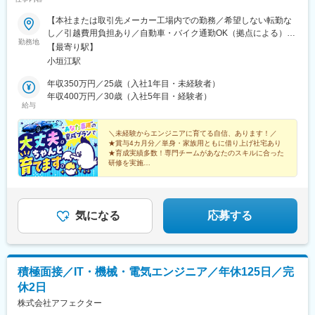
陽ケ丘駅、大国町駅、森小路駅、昭和町駅(大阪府)、針中野駅、花
(京都市営)、上鳥羽口駅、貴船口駅、桃山駅、大池駅、中埠頭駅、
園町駅、細井川駅、天満橋駅、北浜駅(大阪府)、なんば駅(南海
【本社または取引先メーカー工場内での勤務／希望しない転勤な
星の駅、岡本駅(兵庫県)、滝の茶屋駅、湊川公園駅、山陽天満駅、
線)、四ツ橋駅、花田口駅、撮影所前駅、六地蔵駅(京阪線)、桃山
し／引越費用負担あり／自動車・バイク通勤OK（拠点による）】
旧居留地・大丸前駅、三木駅(神戸電鉄線)、本竜野駅、仁川駅、伊
御陵前駅、市民広場駅、三宮・花時計前駅、板宿駅、大阪梅田駅
勤務地
■本社：愛知県刈谷市小垣江町大津崎1-36※受動喫煙対策：屋内全
【最寄り駅】
保駅、学園都市駅、春日野道駅(阪神線)、西代駅、箕谷駅、夢前川
(阪神線)、新今宮駅、天王寺駅前駅、南方駅(大阪府)、なにわ橋
面禁煙＜配属先について＞本社での研修後は、愛知エリアのプロ
小垣江駅
駅、中山寺駅、大久保駅(兵庫県)、学研奈良登美ケ丘駅、近江八幡
駅、香椎宮前駅、春日駅(福岡県)
ジェクトを中心に配属します。将来的には、希望に応じて関東・
駅、草津駅(滋賀県)、石山駅、近江神宮前駅、南彦根駅、東梅田
関西エリアで活躍することも可能で、異動については一方的では
年収350万円／25歳（入社1年目・未経験者）
駅、梅田駅(地下鉄)、大阪駅、西梅田駅、新今宮駅前駅、本町駅、
なく本人との面談を経て進めています。～取引先メーカー工場・
年収400万円／30歳（入社5年目・経験者）
天王寺駅、新大阪駅、鶴橋駅、淀屋橋駅、名古屋駅、上飯田駅、
給与
請負拠点の例～■関東（東京、神奈川、埼玉、栃木、群馬）■東海
赤池駅(愛知県)、上小田井駅、星ケ丘駅(愛知県)、香椎駅、今宿
（愛知、岐阜、三重、静岡）■関西（大阪、京都、兵庫、滋賀）
駅、賀茂駅、茶山駅(福岡県)、宇美駅、筑前前原駅、春日原駅、米
★U・Iターン歓迎（社宅制度・引越費用負担あり）
＼未経験からエンジニアに育てる自信、あります！／
野駅、心斎橋駅、天神駅、二重橋前駅、新宿御苑前駅、虎ノ門ヒ
★賞与4カ月分／単身・家族用ともに借り上げ社宅あり
ルズ駅、汐留駅、溜池山王駅、浜松町駅、西日暮里駅、代官山
★育成実績多数！専門チームがあなたのスキルに合った
研修を実施
駅、西太子堂駅、日比谷駅、牛田駅(東京都)、上野広小路駅、銀座
⇒期間・カリキュラムすべてオーダーメイド♪
駅、池袋駅、住吉駅(東京都)、登戸駅、京急川崎駅、高島町駅、桜
★取引先はトヨタグループ・SUBARUなど
木町駅、新浜松駅、尾張一宮駅、味美駅(東海交通線)、新豊橋駅、
愛知大学前駅、芸大通駅、六番町駅、名城公園駅、荒畑駅、千種
気になる
応募する
駅、東別院駅、栄駅(愛知県)、名鉄名古屋駅、大須観音駅、久屋大
通駅、矢田駅(愛知県)、自由ケ丘駅(愛知県)、中村日赤駅、川名
駅、瑞穂運動場西駅、西高蔵駅、本笠寺駅、本郷駅(愛知県)、原駅
(愛知県)、あすなろう四日市駅、泊駅(三重県)、野江内代駅、海老
江駅、西長堀駅、谷町九丁目駅、ＪＲ難波駅、新深江駅、千林
積極面接／IT・機械・電気エンジニア／年休125日／完
駅、松虫駅、住吉東駅、今川駅(大阪府)、天下茶屋駅、今福鶴見
休2日
駅、安立町駅、出戸駅、中崎町駅、谷町四丁目駅、大阪天満宮
株式会社アフェクター
駅、大阪難波駅、大小路駅、高槻市駅、千里中央駅(大阪モノレー