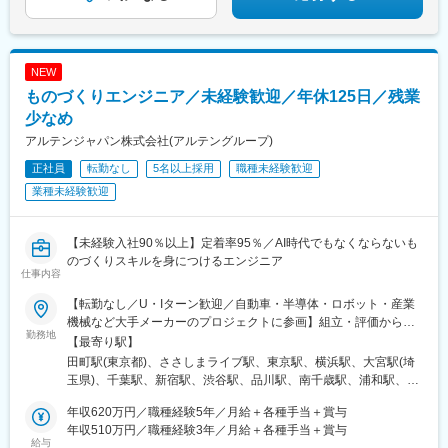
県)、守山駅、栗東駅、彦根駅、近江八幡駅、長浜駅、八日市駅、
水口松尾駅、甲西駅、野洲駅、新旭駅、米原駅、名古屋駅、高岳
駅、今池駅(愛知県)、御器所駅、瑞穂運動場西駅、金山駅(愛知
県)、尾頭橋駅、港区役所駅、本笠寺駅、新守山駅、鳴海駅、上社
NEW
駅、平針駅、駅前駅、東岡崎駅、尾張一宮駅、春日井駅(中央本
ものづくりエンジニア／未経験歓迎／年休125日／残業
線)、安城駅、刈谷駅、西尾駅、稲沢駅、犬山駅、尾張瀬戸駅、知
多半田駅、太田川駅、知立駅、豊川駅、津駅、近鉄四日市駅、鈴
少なめ
鹿市駅、松阪駅、宇治山田駅、西桑名駅、名張駅、亀山駅(三重
アルテンジャパン株式会社(アルテングループ)
県)、大安駅、鵜方駅、上野市駅、尾鷲駅、静岡駅、清水駅(静岡
正社員
転勤なし
5名以上採用
職種未経験歓迎
県)、浜松駅、第一通り駅、沼津駅、富士駅、富士宮駅、三島駅、
焼津駅、藤枝駅、島田駅(静岡県)、掛川駅、袋井駅、磐田駅、御殿
業種未経験歓迎
場駅、裾野駅、熱海駅、伊東駅、伊豆長岡駅、鷲津駅、六合駅、
菊川駅(静岡県)、岐阜駅、大垣駅、各務原市役所前駅、多治見駅、
可児駅、せきてらす前駅、中津川駅、瑞浪駅、恵那駅、高山駅、
【未経験入社90％以上】定着率95％／AI時代でもなくならないも
岐阜羽島駅、美濃太田駅、土岐市駅、モレラ岐阜駅、下呂駅、み
のづくりスキルを身につけるエンジニア
仕事内容
なとみらい駅、新横浜駅、青葉台駅、新丸子駅、溝の口駅、橋本
駅(神奈川県)、上溝駅、藤沢駅、鎌倉駅、横須賀中央駅、平塚駅、
【転勤なし／U・Iターン歓迎／自動車・半導体・ロボット・産業
茅ケ崎駅、本厚木駅、中央林間駅、海老名駅(相模線)、小田原駅、
機械など大手メーカーのプロジェクトに参画】組立・評価からス
秦野駅、伊勢原駅、座間駅、高座渋谷駅、三崎口駅、大磯駅、大
勤務地
タートし、将来的には設計・生産技術・プロジェクト管理などへ
【最寄り駅】
雄山駅、大宮駅(埼玉県)、浦和駅、さいたま新都心駅、川口元郷
ステップアップできます。※プロジェクト先は、希望を最大限考慮
田町駅(東京都)、ささしまライブ駅、東京駅、横浜駅、大宮駅(埼
駅、川越駅、所沢駅、新越谷駅、春日部駅、草加駅、上尾駅、熊
の上、決定※転居を伴う無理な転勤はなし※引越し費用補助・帰省
玉県)、千葉駅、新宿駅、渋谷駅、品川駅、南千歳駅、浦和駅、県
谷駅、久喜駅、志木駅、朝霞駅、戸田駅(埼玉県)、蕨駅、狭山市
旅費補助・借上社宅制度など、U・Iターン支援充実＜プロジェク
庁前駅(千葉県)、川崎駅、新杉田駅、大垣駅、新静岡駅、刈谷駅、
駅、入間市駅、飯能駅、東松山駅、坂戸駅(埼玉県)、鴻巣駅、深谷
ト先＞■北海道：千歳市■関東：埼玉県・千葉県・東京都・神奈川
年収620万円／職種経験5年／月給＋各種手当＋賞与
津駅、スクリーン駅、高岡駅、西諫早駅、原水駅、三田駅(東京
駅、行田駅、東京駅、築地駅、六本木駅、本郷三丁目駅、上野御
県・山梨県■東海：岐阜県・静岡県・愛知県・三重県■滋賀：彦根
年収510万円／職種経験3年／月給＋各種手当＋賞与
都)、米野駅、日本橋駅(東京都)、新高島駅、京成千葉駅、新宿駅
徒町駅、本所吾妻橋駅、亀戸駅、大崎駅、中目黒駅、京急蒲田
給与