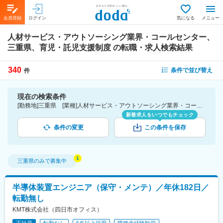
会員登録
ログイン
気になる
メニュー
人材サービス・アウトソーシング業界・コールセンター、
三重県、育児・託児支援制度
の転職・求人検索結果
340
条件で並び替え
件
現在の検索条件
[勤務地]三重県 [業種]人材サービス・アウトソーシング業界・コールセンター [詳細条件](待遇・福利厚生)育児・託児支援制度
新着求人をいつでもチェック
条件の変更
この条件を保存
三重県
のみで募集中
半導体装置エンジニア（保守・メンテ）／年休182日／
転勤無し
KMT株式会社（四日市オフィス）