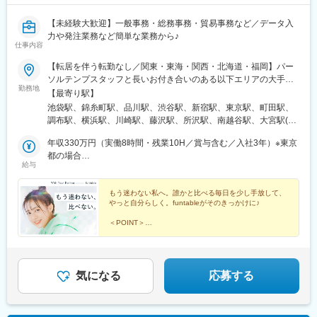
【未経験大歓迎】一般事務・総務事務・貿易事務など／データ入
力や発注業務など簡単な業務から♪
仕事内容
【転居を伴う転勤なし／関東・東海・関西・北海道・福岡】パー
ソルテンプスタッフと長いお付き合いのある以下エリアの大手・
勤務地
優良企業に配属＜関東＞東京都・神奈川県・埼玉県・千葉県・茨
【最寄り駅】
城県（つくば市内）・栃木県（宇都宮市内）＜東海＞岐阜県・静
池袋駅、錦糸町駅、品川駅、渋谷駅、新宿駅、東京駅、町田駅、
岡県・愛知県・三重県＜関西＞大阪府・京都府・兵庫県・滋賀県
調布駅、横浜駅、川崎駅、藤沢駅、所沢駅、南越谷駅、大宮駅(埼
＜北海道＞北海道（札幌市内）＜九州＞福岡県（福岡市博多区、
玉県)、成田駅、西船橋駅、千葉駅、柏駅、海浜幕張駅、つくば
中央区）☆駅近のオフィスがほとんどなので、通勤も便利です☆
年収330万円（実働8時間・残業10H／賞与含む／入社3年）※東京
駅、宇都宮駅、岐阜駅、沼津駅、浜松駅、静岡駅、刈谷駅、小牧
お住まいの地域や希望を考慮します☆配属先の企業により、在宅
都の場合
駅、知多半田駅、豊橋駅、豊田市駅、栄駅(愛知県)、近鉄四日市
給与
勤務（リモートワーク）の場合があります☆通勤交通費支給（上
年収319万円（実働8時間・残業10H／賞与含む／入社3年）※大阪
駅、津駅、烏丸駅、堺駅、大阪駅、大阪梅田駅(阪急線)、神戸三宮
限なし／当社規定に基づく）☆受動喫煙対策：原則あり（勤務先
府の場合
駅(阪神)、姫路駅、草津駅(滋賀県)、札幌駅、祇園駅(福岡県)、天
に従う）
もう迷わない私へ。誰かと比べる毎日を少し手放して、
神南駅、北品川駅、南新宿駅、大手町駅(東京都)、布田駅、新高島
やっと自分らしく。funtableがそのきっかけに♪
駅、京急川崎駅、石上駅、新越谷駅、京成成田駅、京成西船駅、
京成千葉駅、名鉄岐阜駅、第一通り駅、新静岡駅、半田駅、駅前
＜POINT＞
◎未経験OK、リアルタイム研修あり
駅、新豊田駅、栄町駅(愛知県)、あすなろう四日市駅、四条駅(京
◎大手・優良企業配属で安心
都市営)、大小路駅、三宮駅(神戸新交通)、山陽姫路駅、さっぽろ
◎定時退勤で自分時間も確保
駅、櫛田神社前駅、天神駅、高輪ゲートウェイ駅、代々木駅、二
◎プロが強み整理＆いつでも相談OK
重橋前駅、神奈川駅、栄町駅(千葉県)、新浜松駅、新豊橋駅、矢場
気になる
応募する
町駅、京都河原町駅、花田口駅、梅田駅(地下鉄)、三宮・花時計前
駅、博多駅、西鉄福岡駅