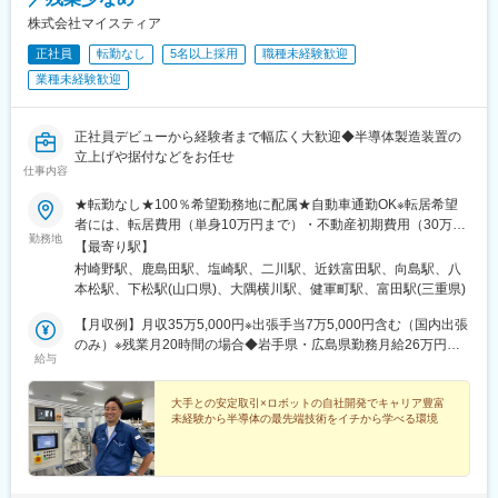
鉄名古屋駅、栄町駅(愛知県)、丸の内駅(愛知県)、あすなろう四日
株式会社マイスティア
市駅、茅場町駅、内幸町駅、虎ノ門駅、田町駅(東京都)、竹橋駅、
中野富士見町駅、東日本橋駅、馬喰横山駅、四ツ谷駅、月島駅、
正社員
転勤なし
5名以上採用
職種未経験歓迎
東新宿駅、東銀座駅、赤坂見附駅、新宿西口駅、小川町駅(東京
業種未経験歓迎
都)、銀座一丁目駅、成田空港駅(鉄道)、京急東神奈川駅、高速神
戸駅、西梅田駅、梅田駅(地下鉄)、なんば駅(南海線)、天王寺駅前
駅、大阪城北詰駅、長堀橋駅、百舌鳥八幡駅、大須観音駅
正社員デビューから経験者まで幅広く大歓迎◆半導体製造装置の
立上げや据付などをお任せ
仕事内容
★転勤なし★100％希望勤務地に配属★自動車通勤OK※転居希望
者には、転居費用（単身10万円まで）・不動産初期費用（30万円
勤務地
まで）・移動費用全額補助◆岩手県◆神奈川県◆山梨県◆愛知県
【最寄り駅】
◆三重県◆京都府◆広島県◆山口県◆鹿児島県◆熊本県【研修に
村崎野駅、鹿島田駅、塩崎駅、二川駅、近鉄富田駅、向島駅、八
ついて】未経験の方は、熊本県合志市にて一定期間の研修を実
本松駅、下松駅(山口県)、大隅横川駅、健軍町駅、富田駅(三重県)
施。工具の使い方から、半導体の知識も含めてイチから学べま
す。【出張について】配属先により、出張が発生する場合があり
【月収例】月収35万5,000円※出張手当7万5,000円含む（国内出張
ます。※勤務地近隣のみで勤務できる配属先や、出張のない働き方
のみ）※残業月20時間の場合◆岩手県・広島県勤務月給26万円～
給与
も可能です。※配属状況やタイミングにより、ご希望の勤務地に添
32万円＋各種手当＋賞与年2回◆神奈川県勤務月給24万円～30万
えない場合があります。受動喫煙対策：オフィス内禁煙
円＋各種手当＋賞与年2回◆山梨県勤務月給25万円～28万5,000円
＋各種手当＋賞与年2回◆愛知県勤務月給23万円～26万5,000円＋
大手との安定取引×ロボットの自社開発でキャリア豊富
未経験から半導体の最先端技術をイチから学べる環境
各種手当＋賞与年2回◆三重県勤務月給26万円～31万円＋各種手
当＋賞与年2回◆京都府勤務月給26万円～30万円＋各種手当＋賞
与年2回◆山口県・熊本県勤務月給20万円～＋各種手当＋賞与年2
回※各地域とも、スキル・経験・能力を考慮して決定します◆鹿児