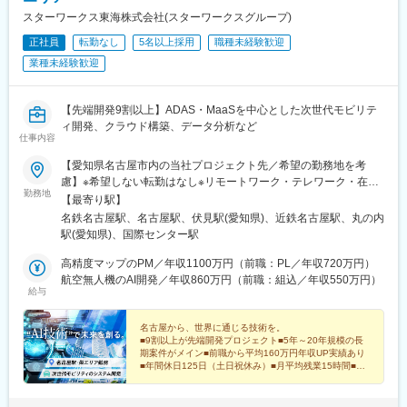
スターワークス東海株式会社(スターワークスグループ)
正社員
転勤なし
5名以上採用
職種未経験歓迎
業種未経験歓迎
【先端開発9割以上】ADAS・MaaSを中心とした次世代モビリテ
ィ開発、クラウド構築、データ分析など
仕事内容
【愛知県名古屋市内の当社プロジェクト先／希望の勤務地を考
慮】※希望しない転勤はなし※リモートワーク・テレワーク・在宅
勤務地
勤務あり（派遣先による）※自動車通勤あり（派遣先による）■愛
【最寄り駅】
知県中村区／中区／港区 など＜勤務地例＞■トヨタ自動車株式会
名鉄名古屋駅、名古屋駅、伏見駅(愛知県)、近鉄名古屋駅、丸の内
社：愛知県名古屋市中村区名駅4-7-1■株式会社トヨタシステム
駅(愛知県)、国際センター駅
ズ：愛知県名古屋市中村区名駅1-1-1 JPタワー名古屋32F■トヨタ
コネクティッド株式会社：愛知県名古屋市中区錦一丁目11番11号
高精度マップのPM／年収1100万円（前職：PL／年収720万円）
名古屋インターシティ14階■株式会社NTTデータ東海：愛知県名古
航空無人機のAI開発／年収860万円（前職：組込／年収550万円）
給与
屋市中区錦2-17-21
名古屋から、世界に通じる技術を。
■9割以上が先端開発プロジェクト■5年～20年規模の長
期案件がメイン■前職から平均160万円年収UP実績あり
■年間休日125日（土日祝休み）■月平均残業15時間■住
宅手当あり