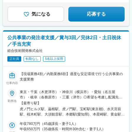
★残業月平均13時間
★土日祝休み・年休120日
気になる
応募する
公共事業の発注者支援／賞与3回／完休2日・土日祝休
／手当充実
総合技術開発株式会社
正社員
転勤なし
5名以上採用
【現場業務4割／内勤業務6割】適度な安定環境で行う公共事業の
支援業務
仕事内容
東京・千葉（木更津市）・神奈川（横浜市）・愛知（名古屋
市）・岐阜（各務原市）・三重（津市）◎希望を考慮し配属先を
勤務地
決定上記各都道府県における、クライアント企業先のオフィスで
【最寄り駅】
の常駐勤務となります。※建築・機械・電気技術者の配属先は、東
虎ノ門ヒルズ駅、巌根駅、虎ノ門駅、宝町駅(東京都)、水天宮前
京都内のみとなります★配属勤務地への直行直帰★転居をともな
駅、桜木町駅、大須観音駅、本郷駅(愛知県)、本星崎駅、黄金駅
う転勤ほぼなし★マイカー通勤OK★U・Iターン歓迎【独身寮・社
(愛知県)、高田橋駅、久居駅、新富町駅(東京都)、茅場町駅、馬車
宅制度あり！】借上社宅制度には社内規定がありますが、規定額
年収780万円（45歳課長・妻子1人）
道駅、神谷町駅、伏見駅(愛知県)、烏森駅、内幸町駅、京橋駅(東
内で賃貸物件を自分で選び、会社契約にすることが可能です。
年収650万円（35歳係長・時間外30h含む・妻子1人）
京都)、人形町駅