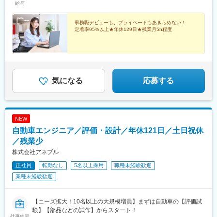
給与
駅、日吉駅(神奈川県)、藤沢駅、あざみ野駅、向ケ丘遊園駅、橋本
駅、賀茂駅、茶山駅(福岡県)、宇美駅、筑前前原駅、春日原駅、米
駅(神奈川県)、川崎駅、新横浜駅、新高島駅、小田原駅、本厚木
野駅、心斎橋駅、天神駅、二重橋前駅、新宿御苑前駅、虎ノ門ヒ
事務職デビューも、プライベートもあきらめない！
駅、海老名駅(相模線)、大垣駅、岐阜駅、穂積駅、モレラ岐阜駅、
ルズ駅、汐留駅、溜池山王駅、浜松町駅、西日暮里駅、代官山
定着率95%以上★年休129日★残業月5h程度
浜松駅、名鉄一宮駅、高蔵寺駅、味美駅(名鉄線)、春日井駅(名鉄
駅、西太子堂駅、日比谷駅、牛田駅(東京都)、上野広小路駅、銀座
線)、刈谷駅、西春駅、桜山駅、南加木屋駅、りんくう常滑駅、牛
駅、池袋駅、住吉駅(東京都)、登戸駅、京急川崎駅、高島町駅、桜
久保駅、豊橋駅、柳生橋駅、南栄駅、長久手古戦場駅、日比野駅
木町駅、新浜松駅、尾張一宮駅、味美駅(東海交通線)、新豊橋駅、
(名古屋市営)、黒川駅(愛知県)、御器所駅、今池駅(愛知県)、矢場
愛知大学前駅、芸大通駅、六番町駅、名城公園駅、荒畑駅、千種
町駅、新栄町駅(愛知県)、金山駅(愛知県)、鶴舞駅、伏見駅(愛知
駅、東別院駅、栄駅(愛知県)、名鉄名古屋駅、大須観音駅、久屋大
県)、国際センター駅、東枇杷島駅、柴田駅、藤が丘駅(愛知県)、
通駅、矢田駅(愛知県)、自由ケ丘駅(愛知県)、中村日赤駅、川名
気になる
応募する
西尾駅、日進駅(愛知県)、新豊田駅、上前津駅、丸の内駅(愛知
駅、瑞穂運動場西駅、西高蔵駅、本笠寺駅、本郷駅(愛知県)、原駅
県)、ナゴヤドーム前矢田駅、本山駅(愛知県)、車道駅、浄心駅、
(愛知県)、あすなろう四日市駅、泊駅(三重県)、野江内代駅、海老
中村公園駅、いりなか駅、瑞穂区役所駅、伏屋駅、稲永駅、笠寺
江駅、西長堀駅、谷町九丁目駅、ＪＲ難波駅、新深江駅、千林
駅、大森・金城学院前駅、左京山駅、上社駅、植田駅(名古屋市
駅、松虫駅、住吉東駅、今川駅(大阪府)、天下茶屋駅、今福鶴見
NEW
営)、伊勢市駅、播磨駅、近鉄四日市駅、南四日市駅、白塚駅、津
駅、安立町駅、出戸駅、中崎町駅、谷町四丁目駅、大阪天満宮
駅、都島駅、野田阪神駅、桜島駅、阿波座駅、朝潮橋駅、津守
自動車エンジニア／評価・設計／年休121日／土日祝休
駅、大阪難波駅、大小路駅、高槻市駅、千里中央駅(大阪モノレー
駅、大阪上本町駅、芦原橋駅、福駅、だいどう豊里駅、今里駅(地
ル)、鳴滝駅、六地蔵駅(奈良線)、二条城前駅、観月橋駅、南公園
／残業少
下鉄)、桃谷駅、千林大宮駅、鴫野駅、東天下茶屋駅、沢ノ町駅、
駅、摂津本山駅、湊川駅、神戸三宮駅(阪急・神戸高速)、春日野道
株式会社アネブル
駒川中野駅、西天下茶屋駅、三国駅(大阪府)、横堤駅、住ノ江駅、
駅(阪急線)、新長田駅、中山観音駅、北新地駅、動物園前駅、大阪
喜連瓜破駅、大阪梅田駅(阪急線)、堺筋本町駅、堺駅、深井駅、石
阿部野橋駅、西中島南方駅、大江橋駅、近鉄名古屋駅、小田井
正社員
転勤なし
5名以上採用
職種未経験歓迎
津川駅、栂・美木多駅、新金岡駅、北野田駅、石橋阪大前駅、大
駅、西鉄香椎駅、野芥駅、金山駅(福岡県)、桜並木駅、松屋町駅、
業種未経験歓迎
阪城北詰駅、なんば駅(地下鉄)、西大橋駅、弁天町駅、北千里駅、
西鉄福岡駅、京橋駅(東京都)、東新宿駅、六本木一丁目駅、内幸町
曽根駅(大阪府)、南摂津駅、大日駅、枚方公園駅、高槻駅、りんく
駅、赤坂見附駅、御成門駅、西日暮里駅(舎人ライナー)、京成関屋
うタウン駅、八尾南駅、千里中央駅(北大阪急行)、古川橋駅、伏見
駅、御徒町駅、銀座一丁目駅、東池袋駅、横浜駅、馬車道駅、第
【ニーズ拡大！10名以上の大規模増員】まずは自動車の【評価試
桃山駅、馬堀駅、淀駅、松井山手駅、常盤駅(京都府)、西京極駅、
一通り駅、大曽根駅、八事日赤駅、野田駅(阪神線)、四天王寺前夕
験】【部品などの試作】からスタート！
醍醐駅(京都府)、六地蔵駅(京都市営)、洛西口駅、二条駅、五条駅
仕事内容