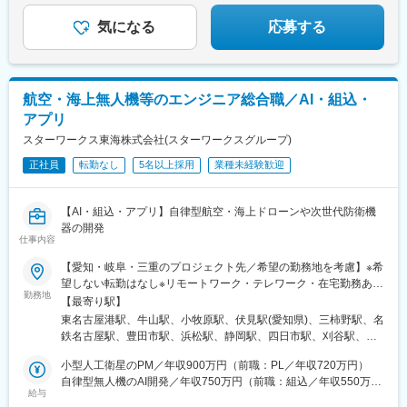
気になる
応募する
航空・海上無人機等のエンジニア総合職／AI・組込・
アプリ
スターワークス東海株式会社(スターワークスグループ)
正社員
転勤なし
5名以上採用
業種未経験歓迎
【AI・組込・アプリ】自律型航空・海上ドローンや次世代防衛機
器の開発
仕事内容
【愛知・岐阜・三重のプロジェクト先／希望の勤務地を考慮】※希
望しない転勤はなし※リモートワーク・テレワーク・在宅勤務あり
勤務地
（派遣先による）※自動車通勤あり（派遣先による）＜勤務地例＞
【最寄り駅】
■三菱重工業株式会社・大江工場：愛知県名古屋市港区大江町10
東名古屋港駅、牛山駅、小牧原駅、伏見駅(愛知県)、三柿野駅、名
番地・小牧南工場：愛知県西春日井郡豊山町大字豊場1番地・小牧
鉄名古屋駅、豊田市駅、浜松駅、静岡駅、四日市駅、刈谷駅、栄
北工場：愛知県小牧市大字東田中1200番地・伏見オフィス：愛知
駅(愛知県)、蘇原駅、近鉄名古屋駅、新豊田駅、第一通り駅、新静
県名古屋市中区錦2丁目20番15号■川崎重工業株式会社・岐阜工
小型人工衛星のPM／年収900万円（前職：PL／年収720万円）
岡駅、あすなろう四日市駅、栄町駅(愛知県)、名古屋駅、新浜松
場：岐阜県各務原市川崎町1番地※その他、以下エリアでの就業先
自律型無人機のAI開発／年収750万円（前職：組込／年収550万
駅、日吉町駅、近鉄四日市駅
給与
もございます。※配属先は相談の上、決定いたします。＜愛知県＞
円）