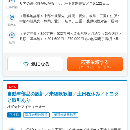
リアの選択肢が広がる／サポート体制充実／年休122日
仕事内容
■仕事内容
＜勤務地詳細＞中部の就業先（静岡、愛知、岐阜、三重）住所：
大手メーカーの工場内にて、データ入力を中心とした事務サポー
中部の就業先（静岡、愛知、岐阜、三重） 受動喫煙対策：屋内全
ト業務をお任せします。デスクワークが中心で、難しい業務はな
勤務地
面禁煙
く未経験の方でも始めやすいポジションです。
＜予定年収＞350万円～522万円＜賃金形態＞月給制＜賃金内訳＞
＜具体的には＞
月額（基本給）：201,600円～270,000円その他固定手当/月：500
以下のようなサポート業務を担当いただきます。
給与
円＜月給＞202,100円～270,500円＜昇給有無＞有＜残業手当＞有
・データ入力（決まったフォーマットへの入力が中心）
＜給与補足＞【昇給】年1回（4月)【賞与】年2回（6・12月)（昨
・資料作成（Excel使用／フォーマットあり）
年実績平均3.7か月分）賃金はあくまでも目安の金額であり、選考
・受発注情報の管理
を通じて上下する可能性があります。月給(月額)は固定手当を含め
・スケジュール調整
応募依頼する
気になる
た表記です。
・部材・在庫管理のサポート
（エージェントサービス）
・設計部門の事務サポート など
業務はシンプルなものからお任せするため、PCの基本操作ができ
れば問題ありません。
NEW
＜働く環境＞
就業先は自動車・半導体・精密機器などの大手メーカー。最新技
自動車部品の設計／未経験歓迎／土日祝休み／トヨタ
術に関わる現場をバックオフィスから支える役割です。
と取引あり
株式会社アイティーオー
＜教育・サポート体制＞
入社後は研修・OJTを通じて基礎から習得可能。未経験スタート
正社員
職種未経験歓迎
業種未経験歓迎
の先輩も多数活躍中です。さらに、月1回の営業担当との面談や定
期フォローにより、不安やキャリアの希望を相談しながら安心し
て働ける環境です。
【「CADとは？」から丁寧にレクチャー／サポート万全】自動車