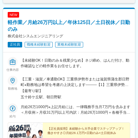
NEW
軽作業／月給26万円以上／年休125日／土日祝休／日勤
のみ
株式会社シスムエンジニアリング
正社員
職種未経験歓迎
業種未経験歓迎
【未経験OK！日勤のみ＆残業少なめ】ネジ締め、はんだ付け、動
作確認などの軽作業をお任せします。
仕事内容
【三重・滋賀／車通勤OK】三重県伊勢市または滋賀県蒲生郡日野
町※勤務地は希望を考慮の上決定します―――【1】三重県伊勢市
勤務地
※伊勢市内の大手メーカーでの勤務となります＜アクセス＞
【最寄り駅】
JR「五十鈴ヶ丘駅」から車で10分JR・近鉄「伊勢市駅」から車で
五十鈴ケ丘駅、朝日野駅
10分JR「田丸駅」から車で25分近鉄「東松阪駅」から車で35分※
車、バイク、自転車通勤もOK―――【2】滋賀県蒲生郡日野町大
月給26万1000円※上記月給には、一律職務手当月7万円を含みます
字中在寺1225（株式会社ダイフク事業所内）※日野第二工業団地
＜月収例＞月収31万円以上可内訳：月給26万1000円＋各種手当
給与
周辺の大手メーカーでの勤務となります＜アクセス＞近江鉄道本
（住宅手当）＋残業代【交通費（ガソリン代）について】ガソリ
線「朝日野駅」から車で10分近江鉄道本線「水口駅」から車で30
ン代は距離換算で支給します。規定に準じて支給しますので、遠
分※車通勤OK（無料駐車場あり）※バイク・自転車通勤は不可
方からの通勤も安心です！例）片道30～35kmの場合：月2万7000
【正社員採用】未経験から大手企業でステップアップ！
働きやすさ◎月給26.1万円×日勤のみ×土日祝休み
円支給