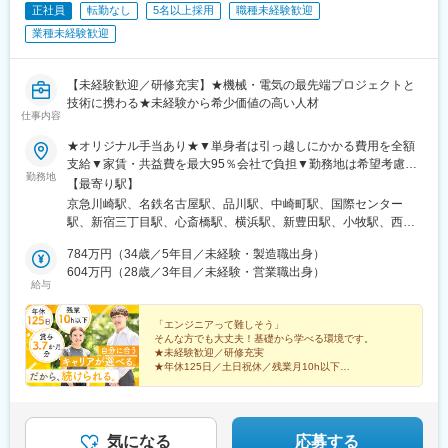
ル)、鳴滝駅、六地蔵駅(奈良線)、二条城前駅、観月橋駅、南公園
正社員
転勤なし
5名以上採用
職種未経験歓迎
駅、摂津本山駅、湊川駅、神戸三宮駅(阪急・神戸高速)、春日野道
業種未経験歓迎
駅(阪急線)、新長田駅、中山観音駅、北新地駅、動物園前駅、大阪
阿部野橋駅、西中島南方駅、大江橋駅、近鉄名古屋駅、小田井
駅、西鉄香椎駅、野芥駅、金山駅(福岡県)、桜並木駅、松屋町駅、
【未経験歓迎／研修充実】★機械・電気の最先端プロジェクトと
西鉄福岡駅、京橋駅(東京都)、東新宿駅、六本木一丁目駅、内幸町
技術に携わる★未経験から希少価値の高い人材
駅、赤坂見附駅、御成門駅、西日暮里駅(舎人ライナー)、京成関屋
仕事内容
駅、御徒町駅、銀座一丁目駅、東池袋駅、横浜駅、馬車道駅、第
一通り駅、大曽根駅、八事日赤駅、野田駅(阪神線)、四天王寺前夕
★オリジナル手当あり★▼単身者は引っ越しにかかる費用を全額
陽ケ丘駅、大国町駅、森小路駅、昭和町駅(大阪府)、針中野駅、花
支給▼家賃・共益費を最大95％会社で負担▼勤務地は希望考慮▼
勤務地
園町駅、細井川駅、天満橋駅、北浜駅(大阪府)、なんば駅(南海
自宅からの通勤圏内のみの勤務もOK▼転勤なし(転勤希望があれ
【最寄り駅】
線)、四ツ橋駅、花田口駅、撮影所前駅、六地蔵駅(京阪線)、桃山
ば、お気軽にお問合せOK)※転勤希望者に関しましては、上記の
京急川崎駅、名鉄名古屋駅、品川駅、中崎町駅、国際センター
御陵前駅、市民広場駅、三宮・花時計前駅、板宿駅、大阪梅田駅
引っ越し費用・家賃補助95％(規定あり)を支給！＼手当活用例／
駅、新宿三丁目駅、心斎橋駅、横浜駅、新豊田駅、小牧駅、西梅
(阪神線)、新今宮駅、天王寺駅前駅、南方駅(大阪府)、なにわ橋
家賃＋共益費で、6万円の場合（単身／首都圏／20代）■会社負
田駅、中津駅(地下鉄)、なんば駅(地下鉄)、大阪上本町駅、十三
駅、香椎宮前駅、春日駅(福岡県)
担：95％■実質自己負担額：3,000円＜プロジェクト先エリア＞関
784万円（34歳／5年目／未経験・製造職出身）
駅、海老江駅、都島駅、堺東駅、なかもず駅、豊中駅、緑地公園
東エリア（東京都・神奈川県・千葉県・埼玉県）東海エリア（愛
604万円（28歳／3年目／未経験・営業職出身）
駅、高槻駅、枚方市駅、茨木駅、布施駅、近鉄八尾駅、和泉中央
給与
知県・岐阜県・三重県・静岡県）関西エリア（大阪府・京都府・
駅、泉佐野駅、池田駅(大阪府)、泉大津駅、貝塚駅(大阪府)、守口
兵庫県・滋賀県）※勤務地は、希望を考慮して決定します。▼名古
市駅、京都駅、烏丸駅、京都市役所前駅、東山駅(京都府)、桃山御
屋本社愛知県名古屋市中村区名駅南2丁目14-19住友生命名古屋ビ
「エンジニアって難しそう」
陵前駅、長岡天神駅、東向日駅、亀岡駅、福知山駅、東舞鶴駅、
そんな方でも大丈夫！基礎から学べる環境です。
ル14F▼川崎本社神奈川県川崎市川崎区砂子1-2-4川崎砂子ビルデ
綾部駅、京田辺駅、木津駅(京都府)、城陽駅、宮津駅、旧居留地・
★未経験歓迎／研修充実
ィング11F▼東京支社東京都港区芝大門2-9-4 VORT芝大門lll3F▼
大丸前駅、三宮駅(神戸新交通)、六甲道駅、住吉駅(兵庫県・東海
★年休125日／土日祝休／残業月10h以下
大阪支社大阪府大阪市北区中崎2丁目1-44嶌野ビル５F柔軟に勤務
★家賃最大95％補助／引越費用100％支給
道)、山陽須磨駅、姫路駅、尼崎駅(阪神線)、夙川駅、芦屋駅(東海
★賞与年2回（3.7カ月分）／手当充実
地の対応を実施！お気軽にご応募・ご相談ください♪
道本線)、明石駅、伊丹駅(阪急線)、宝塚駅、川西能勢口駅、加古
★リモート案件あり
川駅、三田駅(兵庫県)、豊岡駅(兵庫県)、加太駅(和歌山県)、高砂
駅(兵庫県)、相生駅(兵庫県)、播州赤穂駅、大津駅、草津駅(滋賀
気になる
応募する