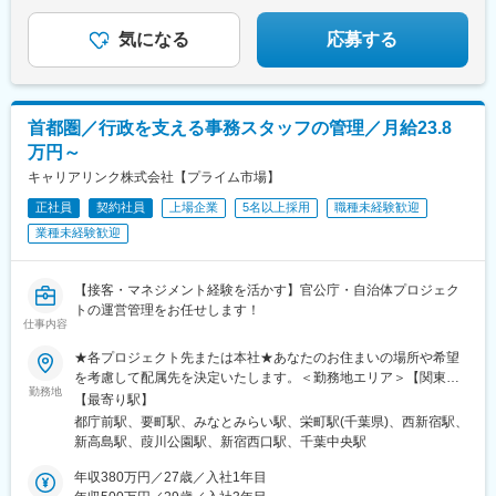
島県勤務月給17万5,000円～20万円＋各種手当＋賞与年2回
気になる
応募する
首都圏／行政を支える事務スタッフの管理／月給23.8
万円～
キャリアリンク株式会社【プライム市場】
正社員
契約社員
上場企業
5名以上採用
職種未経験歓迎
業種未経験歓迎
【接客・マネジメント経験を活かす】官公庁・自治体プロジェク
トの運営管理をお任せします！
仕事内容
★各プロジェクト先または本社★あなたのお住まいの場所や希望
を考慮して配属先を決定いたします。＜勤務地エリア＞【関東】
勤務地
東京(23区、八王子市、福生市)、神奈川(全域）、埼玉(川口市、さ
【最寄り駅】
いたま市、熊谷市、越谷市)、千葉県（千葉市・船橋市）★以下エ
都庁前駅、要町駅、みなとみらい駅、栄町駅(千葉県)、西新宿駅、
リアも積極採用中です！【北海道】札幌市【東北】宮城（仙台
新高島駅、葭川公園駅、新宿西口駅、千葉中央駅
市）・岩手（一関市）【中部】愛知（名古屋市）、石川（金沢
市）、三重（津市）※受動喫煙対策：受動喫煙防止対策あり
年収380万円／27歳／入社1年目