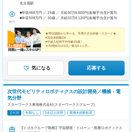
市、稲沢市、清須市、小牧市■岐阜県／各務原市、大垣市■三重県
名古屋駅
／四日市市など・プロジェクトは愛知県が中心です！（研修期間
中は本社勤務となります）・転居を伴う転勤なし・U・Iターンも
■年収468万円 ／ 25歳 ／ 月給30万8,600円(各種手当含)+賞与
大歓迎！・配属先によっては、フルリモートワーク・在宅勤務・
■年収509万円 ／ 30歳 ／ 月給33万8,120円(各種手当含)+賞与
給与
テレワークも可能！・ご希望があれば関東（東京、神奈川、他）
／関西（大阪、他）なども考慮し、決定します。＼研修は本社で
実施します／■本社／愛知県名古屋市西区名駅2-27-8 名古屋プラ
★専任講師から学べる、手厚すぎる研修～スタート★
#完全未経験OK
イムセントラルタワー7F└アクセス／「名古屋駅」より徒歩7分
#中途入社時平均年齢25歳！
＃年間休日123日／賞与4.1ヵ月
＃資格取得支援や2500以上の無料講座あり！
#手に職をつけて活躍したい方、大歓迎♪
＃ホワイト500認定企業
気になる
応募する
次世代モビリティロボティクスの設計開発／機械・電
気分野
スターワークス東海株式会社(スターワークスグループ)
正社員
転勤なし
5名以上採用
業種未経験歓迎
【トヨタグループ勤務】宇宙開発・ドローン・医療ロボティクス