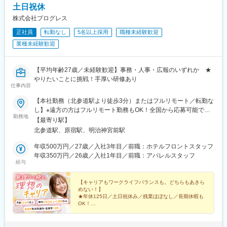
土日祝休
株式会社プログレス
正社員
転勤なし
5名以上採用
職種未経験歓迎
業種未経験歓迎
【平均年齢27歳／未経験歓迎】事務・人事・広報のいずれか ★
やりたいことに挑戦！手厚い研修あり
仕事内容
【本社勤務（北参道駅より徒歩3分）またはフルリモート／転勤な
し】※遠方の方はフルリモート勤務もOK！全国から応募可能で
勤務地
す！※研修は本社（東京）にて実施■本社東京都渋谷区千駄ヶ谷3-
【最寄り駅】
51-10 PORTALPOINT HARAJUKU FD-13＜アクセス＞・東京メ
北参道駅、原宿駅、明治神宮前駅
トロ「北参道駅」より徒歩3分・JR線「原宿駅」より徒歩9分・JR
線「千駄ヶ谷駅」より徒歩8分・都営地下鉄「国立競技場駅」A4
年収500万円／27歳／入社3年目／前職：ホテルフロントスタッフ
出口より徒歩8分＝＝＝＝＝＝＝＝＞＞★check！◎安心して上京
年収350万円／26歳／入社1年目／前職：アパレルスタッフ
給与
できる上京・入社に合わせて転居される方には、寮や社宅・引っ
越し支援・家賃補助などをサポートします。◎独り立ち後はリモ
ートワークが可能週3日リモートワークの先輩も。遠方の方はフル
【キャリアもワークライフバランスも。どちらもあきら
めない！】
リモート勤務もOK！ライフステージの変化に合わせて、柔軟な働
★年休125日／土日祝休み／残業ほぼなし／長期休暇も
き方ができます。
OK！
☆平均年齢27歳／同期と一緒に成長／先輩の前職は飲
食・受付など
★ネイル・髪型・服装自由／産育休取得実績多数！復帰