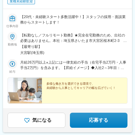
(兵庫県)、大久保駅(兵庫県)、多田駅(兵庫県)、元町駅(兵庫県)、鼓
業種未経験歓迎
滝駅、加古川駅、郡山駅(奈良県)、天理駅、志都美駅、倉敷市駅、
県庁通り駅、矢賀駅、下祇園駅、宇品三丁目駅、楽々園駅、比治
山下駅、南岩国駅、周防花岡駅、柳井駅、今治駅、御井駅、平和
【20代・未経験スタート多数活躍中！】スタッフの採用・面談業
通駅、下曽根駅、大野城駅、二島駅、折尾駅、西鉄福岡駅、博多
務からスタートします！
仕事内容
駅、小倉駅(福岡県)、熊西駅、スペースワールド駅、原田駅(福岡
県)、橋本駅(福岡県)、唐人町駅、天神駅、鳥栖駅、道ノ尾駅、長
【転勤なし／フルリモート勤務】★完全在宅勤務のため、出社の
崎駅(長崎県)、神泉駅、新宿駅(東京メトロ)、東銀座駅、奥沢駅、
必要はありません。本社：埼玉県さいたま市大宮区桜木町2-3 大
長堀橋駅、本川越駅、新越谷駅、市川真間駅、船橋駅、京成稲毛
勤務地
宮マルイ7Ｆ
【最寄り駅】
駅、東海神駅、京王八王子駅、つつじケ丘駅、府中競馬正門前
大宮駅(埼玉県)
駅、御徒町駅、新豊洲駅、西太子堂駅、武蔵溝ノ口駅、京急川崎
駅、石上駅、江端駅、加納駅(岐阜県)、各務ケ原駅、津島駅、ドー
月給26万円以上※上記には一律支給の手当（在宅手当2万円・人事
ム前駅、大小路駅、公園東口駅、三田本町駅、旧居留地・大丸前
手当2万円）を含みます。【昇給イメージ】◆入社2～3年目：月
駅、城下駅(岡山県)、宇品四丁目駅、段原一丁目駅、祇園駅(福岡
給与
給29万円（一律手当含む）+賞与年1回◆入社4年目以降：月給36
県)、西黒崎駅、長崎駅前駅、新宿駅、有楽町駅、四ツ橋駅、府中
万円（一律手当・役職手当含む）+賞与年2回※上記はあくまでイ
本町駅、上野広小路駅、越前花堂駅、茶所駅、ドーム前千代崎
メージです。能力・経験に応じて変動する可能性があります。＜
多様な働き方を選択できる環境で、
駅、花田口駅、県庁前駅(兵庫県)、郵便局前駅、宇品二丁目駅、比
未経験から人事としてキャリアの幅を広げていく！
試用期間中の待遇について＞・雇用形態：契約社員・給与：時給
治山橋駅、旦過駅、天神南駅、五島町駅
1150円～1250円・勤務時間：10:00～19:00または11:00～20:00
気になる
応募する