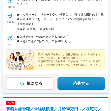
グメイン
仕事内容
★フルリモート・リモートOK／転勤なし／東京都大田区の本社勤
務自宅や全国にあるサテライトオフィスでの勤務も可能！サテラ
勤務地
イトオフィスは駅から徒歩5分ほどの立地で好アクセス！好きな場
【最寄り駅】
所を選んで、自由にテレワークもできます。居住はどこでもOK！
大森駅(東京都)、大森海岸駅
基本リモートでの対応です！※敷地内全面禁煙
◆入社1年目／年齢25歳／年収800万円
◆入社2年目／年齢27歳／年収1000万円
給与
既存のお客様を中心に、当社が提供するコンサルティン
グサービスのフォロー業務をお任せ。
新規事業支援・人材育成・研修企画・ライフコンサルテ
ィングなど幅広い支援を行い、現状や課題を丁寧にヒア
リングし、社内のコンサルタントへつなぐ役割です。
気になる
応募する
NEW
事務系総合職／未経験歓迎／月給30万円～／在宅可／