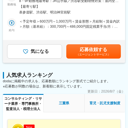
8・9F勤務地最寄駅：JR山手線／渋谷駅受動喫煙対策：屋内全面
企業の採用/制度設計/組織開発/労務等の組織課題に対して、
勤務地
禁煙変更の範囲：会社の定める事業所（リモートワーク含む）
【最寄り駅】
当社に登録いただいている”プロフェッショナル（プロ人事）”と伴
表参道駅、渋谷駅、明治神宮前駅
走する形で企業課題の解決を行う、コンサルタント（MGR/パート
ナー）のポジションです。当社への”プロ人事”のご登録者数は
＜予定年収＞600万円～1,000万円＜賃金形態＞月給制＜賃金内訳
7000名を突破。支援企業も増加の一途を辿っています。
＞月額（基本給）：300,700円～486,000円固定残業手当/月：
給与
73,000円～114,000円（固定残業時間30時間0分/月）超過した時
■業務内容
間外労働の残業手当は追加支給＜月給＞373,700円～600,000円
-顧客の業界 / 事業 / 取り巻く環境から、組織/人事課題を見立てる
（一律手当を含む）＜昇給有無＞有＜残業手当＞有＜給与補足＞■
-顧客の経営 / 人事 / 現場など様々な関係者へヒアリングを行い、
賞与・インセンティブ：それぞれ年2回支給※個人業績や会社業績
応募依頼する
事業推進上における課題を設定し、提案を行う
気になる
によって変動賃金はあくまでも目安の金額であり、選考を通じて
（エージェントサービス）
上下する可能性があります。月給(月額)は固定手当を含めた表記で
具体的には、大手企業からスタートアップまで、幅広い顧客企業
す。
の持続的事業成長のため、
経営者や役員クラスのクライアントとの定期的なミーティングな
人気求人ランキング
どを通じ、顧客接点を強化し課題をヒアリングします。そうした
dodaに掲載中の求人を、応募数順にランキング形式でご紹介します。
日々の顧客接点から、クライアントの経営課題を特定し解決に向
※応募数が同数の場合は、新着順に表示しています。
けたコンサルティング提案書を作成・提案します。
様々な人事課題に対して、即戦力となるフリーランス/複業会社員/
更新日：
2026/8/7（金）
顧問などのプロフェッショナルとともに、パートナーとして課題
コンサルティング・リサ
解決を目指していくポジションです。
三重県
育児・託児支援制度
ーチ業界・専門事務所・
監査法人・税理士法人
■業務の特徴
◎顧客の課題解決を第一に、型にはまらないソリューション設計
や提案ができます。数ヶ月にわたって支援するプロジェクトが多
いため、顧客課題に深く入り込むこみながら多角的な顧客支援が
New