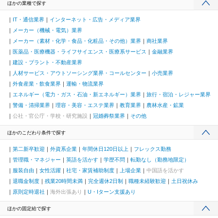
ほかの業種で探す
IT・通信業界
インターネット・広告・メディア業界
メーカー（機械・電気）業界
メーカー（素材・化学・食品・化粧品・その他）業界
商社業界
医薬品・医療機器・ライフサイエンス・医療系サービス
金融業界
建設・プラント・不動産業界
人材サービス・アウトソーシング業界・コールセンター
小売業界
外食産業・飲食業界
運輸・物流業界
エネルギー（電力・ガス・石油・新エネルギー）業界
旅行・宿泊・レジャー業界
警備・清掃業界
理容・美容・エステ業界
教育業界
農林水産・鉱業
公社・官公庁・学校・研究施設
冠婚葬祭業界
その他
ほかのこだわり条件で探す
第二新卒歓迎
外資系企業
年間休日120日以上
フレックス勤務
管理職・マネジャー
英語を活かす
学歴不問
転勤なし（勤務地限定）
服装自由
女性活躍
社宅・家賃補助制度
上場企業
中国語を活かす
退職金制度
残業20時間未満
完全週休2日制
職種未経験歓迎
土日祝休み
原則定時退社
海外出張あり
U・Iターン支援あり
ほかの固定給で探す