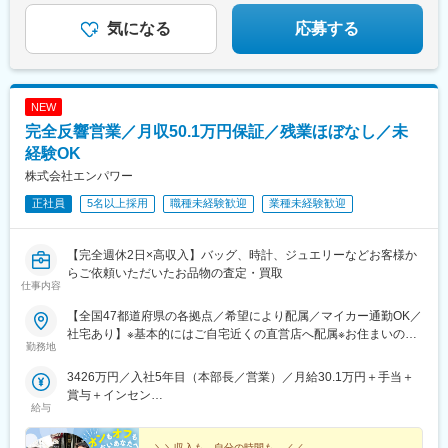
率100％
気になる
応募する
NEW
完全反響営業／月収50.1万円保証／残業ほぼなし／未
経験OK
株式会社エンパワー
正社員
5名以上採用
職種未経験歓迎
業種未経験歓迎
【完全週休2日×高収入】バッグ、時計、ジュエリーなどお客様か
らご依頼いただいたお品物の査定・買取
仕事内容
【全国47都道府県の各拠点／希望により配属／マイカー通勤OK／
社宅あり】※基本的にはご自宅近くの直営店へ配属※お住まいのエ
勤務地
リアや配属先の人員状況により、入社後に他県の店舗に出張し、
経験を積んでいただく可能性あり★U・Iターン歓迎 ★マイカー
3426万円／入社5年目（本部長／営業）／月給30.1万円＋手当＋
通勤OK（規定あり。詳細はお問い合わせください）＜勤務エリア
賞与＋インセン
一覧＞◆北海道・東北北海道・青森県・岩手県・秋田県・宮城
給与
2462万円／入社8年目（管理職／催事）／月給30.1万円＋手当＋
県・山形県・福島県◆関東東京都・神奈川県・千葉県・埼玉県・
賞与＋インセン
茨城県・栃木県・群馬県◆中部山梨県・新潟県・富山県・石川
＼＼収入も、自分の時間も。／／