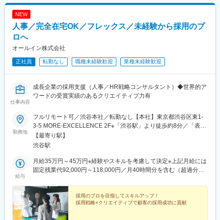
NEW
人事／完全在宅OK／フレックス／未経験から採用のプ
ロへ
オールイン株式会社
正社員
転勤なし
職種未経験歓迎
業種未経験歓迎
成長企業の採用支援（人事／HR戦略コンサルタント）◆世界的ア
ワードの受賞実績のあるクリエイティブ力有
仕事内容
フルリモート可／渋谷本社／転勤なし【本社】東京都渋谷区東1-
3-5 MORE-EXCELLENCE 2F※「渋谷駅」より徒歩約8分／「表参
勤務地
道駅」より徒歩約10分
【最寄り駅】
渋谷駅
月給35万円～45万円※経験やスキルを考慮して決定※上記月給には
固定残業代92,000円～118,000円／月40時間分を含む（超過分は
給与
別途支給）
採用のプロを目指してスキルアップ！
採用戦略×クリエイティブで顧客の採用成功に貢献