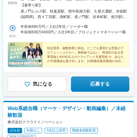
勤務地
東京本社東京都港区虎ノ門1-23-1 虎ノ門ヒルズ森タワー18階受動
【最寄り駅】
喫煙対策：あり（屋内禁煙 / 喫煙専用室あり)◯秋葉原営業所東京
虎ノ門ヒルズ駅、秋葉原駅、西中島南方駅、久屋大通駅、赤坂駅
都千代田区神田和泉町1-7-2 S-Glanzビル4階受動喫煙対策：あり
(福岡県)、西４丁目駅、袋町駅、虎ノ門駅、岩本町駅、南方駅(大
（敷地内禁煙）◯札幌営業所北海道札幌市中央区南一条西4-5-1 札
阪府)、栄町駅(愛知県)、薬院大通駅、大通駅、本通駅、神谷町
幌大手町ビル5階受動喫煙対策：あり（敷地内禁煙）◯名古屋営業
年収例480万円／入社2年目／リーダー職
駅、末広町駅(東京都)、新大阪駅、栄駅(愛知県)、西鉄福岡駅、狸
所愛知県名古屋市東区泉1-15-14 アルピニストビル6階受動喫煙対
年収例608万4000円／入社3年目／プロジェクトマネージャー職
小路駅、中電前駅
給与
策：あり（屋内原則禁煙 / 屋外に喫煙場所あり）◯大阪営業所大
阪府大阪市淀川区西中島5-11-9 新大阪中里ビル3階受動喫煙対
策：あり（屋内禁煙 / 喫煙専用室設置あり)◯広島営業所広島県広
特定業界・複数業界に特化。どこでも通用する営業のプ
ロフェッショナルへ。精神論ではない、再現性のある営
島市中区大手町2-8-1 大手町スクエア8階（B）受動喫煙対策：あ
業理論と600社以上のクライアント支援実績 が、あなた
り（敷地内禁煙）◯福岡営業所福岡県福岡市中央区大名1-2-23 ビ
の市場価値を最大化します。10期連続最高業績の当社
ジネス・ワンけやき通りビル3階受動喫煙対策：あり（屋内禁煙・
で、本質的な課題解決力を身につけませんか。
喫煙室設定）
気になる
応募する
Web系総合職（マーケ・デザイン・動画編集）／未経
験歓迎
株式会社クラウドイノベーション
正社員
転勤なし
5名以上採用
職種未経験歓迎