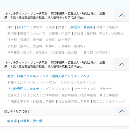
コンサルティング・リサーチ業界・専門事務所・監査法人・税理士法人、三重
県、育児・託児支援制度の転職・求人情報をエリアで絞り込む
津市
四日市市
伊勢市
松阪市
桑名市
鈴鹿市
名張市
尾鷲市
亀山市
鳥羽市
熊野市
いなべ市
志摩市
伊賀市
三重郡（菰野町、朝日町、川越町）
度会郡（玉城町、度会町、大紀町、南伊勢町）
多気郡（多気町、大台町、明和町）
員弁郡（東員町）
南牟婁郡（御浜町、紀宝町）
北牟婁郡（紀北町）
桑名郡（木曽岬町）
コンサルティング・リサーチ業界・専門事務所・監査法人・税理士法人、三重
県、育児・託児支援制度の転職・求人情報を業種で絞り込む
経営・戦略コンサルティング
組織人事コンサルティング
財務・会計アドバイザリー（FAS）
リスクコンサルティング
その他専門コンサルティング
シンクタンク
マーケティング・リサーチ
監査法人
税理士法人
法律事務所
会計事務所
特許事務所・弁理士事務所
司法書士事務所・行政書士事務所
社会保険労務士事務所
総合コンサルティング
ほかのエリアで探す
岐阜県
静岡県
愛知県