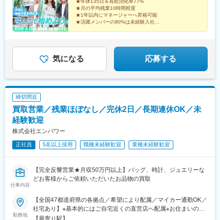
★年休135日＆有給消化率77%
池袋駅、向原駅(東京都)、都電雑司ケ谷駅、赤羽駅、南千住駅、東
★月の平均残業10時間程度
武練馬駅、光が丘駅、北千住駅、亀有駅、西葛西駅、吉祥寺駅、
★1年以内にマネージャーへ昇格可能
井の頭公園駅、三鷹駅、府中競馬正門前駅、調布駅、町田駅、南
★活躍メンバーの90%は未経験入社
★ベストベンチャー100選出企業
町田グランベリーパーク駅、豊田駅、国分寺駅、立川北駅、高松
★完全週休2日制（土日祝）／残業月平均10.1h以下
駅(東京都)、昭島駅、八王子駅、南大沢駅、多摩センター駅、京王
よみうりランド駅、武蔵引田駅、新高島駅、横浜駅、元町・中華
街駅、伊勢佐木長者町駅、神奈川駅、新横浜駅、大倉山駅(神奈川
気になる
応募する
県)、新綱島駅、センター北駅、鴨居駅、たまプラーザ駅、長津田
駅、二俣川駅、戸塚駅、上大岡駅、鳥浜駅、緑園都市駅、京急川
崎駅、川崎駅、新丸子駅、溝の口駅、向ケ丘遊園駅、新百合ケ丘
駅、橋本駅(神奈川県)、上溝駅、相模大野駅、汐入駅、横須賀中央
締切間近
駅、平塚駅、鎌倉駅、大船駅、藤沢駅、辻堂駅、石上駅、小田原
買取営業／残業ほぼなし／完休2日／長期連休OK／未
駅、鴨宮駅、茅ケ崎駅、逗子・葉山駅、三崎口駅、秦野駅、倉見
駅、中央林間駅、伊勢原駅、海老名駅(相模線)、相武台前駅、大雄
経験歓迎
山駅、高座渋谷駅、相模金子駅、湯河原駅、京急鶴見駅、杉田駅
株式会社エンパワー
(神奈川県)、本郷台駅、鷺沼駅、古淵駅、京急久里浜駅、湘南台
正社員
5名以上採用
職種未経験歓迎
業種未経験歓迎
駅、社家駅、大和駅(神奈川県)、厚木駅、座間駅、かしわ台駅、二
宮駅、番田駅(神奈川県)、東京テレポート駅、牛込神楽坂駅、三越
前駅、溜池山王駅、六本木一丁目駅、汐留駅、新宿御苑前駅、西
【完全反響営業★月収50万円以上】バッグ、時計、ジュエリーな
新宿駅、西早稲田駅、春日駅(東京都)、上野広小路駅、とうきょう
どお客様からご依頼いただいたお品物の買取
スカイツリー駅、国際展示場駅、亀戸水神駅、五反田駅、九品仏
仕事内容
駅、蓮沼駅、二子新地駅、西太子堂駅、千歳船橋駅、神泉駅、代
官山駅、要町駅、東池袋駅、牛田駅(東京都)、府中駅(東京都)、京
【全国47都道府県の各拠点／希望により配属／マイカー通勤OK／
王多摩川駅、立川駅、京王八王子駅、京王口ステイション駅、高
社宅あり】※基本的にはご自宅近くの直営店へ配属※お住まいのエ
勤務地
島町駅、平沼橋駅、馬車道駅、石川町駅、日ノ出町駅、綱島駅、
リアや配属先の人員状況により、入社後に他県の直営店に出張
【最寄り駅】