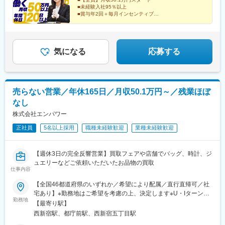
旅行気分で♪》出張先では、チームで現地のグルメを味わったり、
■未経験入社95％以上
観光地を巡ったり。旅気分でリフレッシュしながら働いていま
■賞与年2回＋毎月インセンティブ
す！
■年間休日120日以上
■残業ほぼなし
■100%反響営業
気になる
応募する
売らない営業／年休165日／月収50.1万円～／残業ほぼ
なし
株式会社エンパワー
正社員
5名以上採用
職種未経験歓迎
業種未経験歓迎
【週休3日の完全反響営業】買取フェアや店舗でバッグ、時計、ジ
ュエリーなどご依頼いただいたお品物の買取
仕事内容
【全国46都道府県のいずれか／希望により配属／直行直帰可／社
宅あり】※勤務地はご希望を考慮の上、決定します※U・Iターン歓
勤務地
迎（社宅あり） ※マイカー通勤OK（地域により規定あり。詳細
【最寄り駅】
はお問合せください）◆北海道・東北北海道・青森・岩手・秋
西新宿駅、都庁前駅、西新宿五丁目駅
田・宮城・山形・福島◆関東東京・神奈川・千葉・埼玉・茨城・