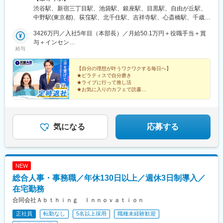
センター南駅、武蔵小杉駅、高津駅(神奈川県)、登戸駅、横須賀
し、経験を積んでいただく可能性あり★U・Iターン歓迎 ★マイ
渋谷駅、新宿三丁目駅、池袋駅、銀座駅、目黒駅、自由が丘駅、
駅、緑町駅、北茅ケ崎駅、逗子駅、海老名駅(相鉄・小田急)、鶴見
カー通勤OK（規定あり。詳細はお問い合わせください）＜募集エ
中野駅(東京都)、荻窪駅、北千住駅、吉祥寺駅、心斎橋駅、千歳駅
駅、入谷駅(神奈川県)、台場駅、茅場町駅、赤坂見附駅、麻布十番
リア一覧＞◆北海道・東北北海道・青森県・岩手県・秋田県・宮
(北海道)、あいの里教育大駅、上幌向駅、小樽駅、手稲駅、旭川四
駅、内幸町駅、東新宿駅、新宿西口駅、下落合駅、御徒町駅、曳
城県・山形県・福島県◆関東東京都・神奈川県・千葉県・埼玉
3426万円／入社5年目（本部長）／月給50.1万円＋役職手当＋賞
条駅、環状通東駅、高砂駅(北海道)、発寒南駅、本八戸駅、一ノ関
舟駅、東京国際クルーズターミナル駅、東京ビッグサイト駅、不
県・茨城県・栃木県・群馬県◆中部山梨県・新潟県・富山県・石
与＋インセン
駅、前沢駅、秋田駅、鏡石駅、いわき駅、郡山富田駅、荒川沖
給与
動前駅、表参道駅、代々木公園駅、東池袋四丁目駅、京成関屋
川県・福井県・長野県・岐阜県・静岡県・愛知県・三重県◆近畿
2462万円／入社8年目（管理職）／月給50.1万円＋役職手当＋賞
駅、取手駅、佐原駅、江曽島駅、佐野駅、黒磯駅、草加駅、川越
駅、府中本町駅、立川南駅、日本大通り駅、関内駅、八丁畷駅、
滋賀県・京都府・大阪府・兵庫県・和歌山県・奈良県◆中国・四
与＋インセン
駅、南越谷駅、上尾駅、加茂宮駅、和光市駅、入曽駅、高坂駅、
武蔵溝ノ口駅、柳小路駅、お台場海浜公園駅
国鳥取県・島根県・岡山県・広島県・山口県・香川県・愛媛県・
【自分の理想が叶うワクワクする毎日へ】
朝霞駅、中浦和駅、武蔵浦和駅、鶴瀬駅、東鷲宮駅、新座駅、川
★ピラティスで自分磨き
高知県・徳島県◆九州・沖縄福岡県・佐賀県・長崎県・熊本県・
口駅、松戸駅、北柏駅、柏駅、新浦安駅、市川駅、京成船橋駅、
★ライブに行って推し活
大分県・宮崎県・鹿児島県・沖縄県☆最近では全国の「イオン」
海浜幕張駅、稲毛駅、四街道駅、おゆみ野駅、五井駅、新船橋
★お気に入りのカフェで読書
「ららぽーと」「イトーヨーカドー」「ダイナシティ」など大型
★長期休暇を取って海外旅行
駅、馬込沢駅、松岸駅、平井駅(東京都)、葛西駅、秋川駅、豊田
★収入アップで自分に投資
ショッピングモールにも続々出店！商業施設での買い物ついで
駅、八王子駅、国分寺駅、三鷹駅、武蔵境駅、柴崎駅、狭間駅、
に、気軽に当店に立ち寄る方が増加中。さらなる企業拡大を目指
府中駅(東京都)、聖蹟桜ケ丘駅、上野御徒町駅、豊洲駅、二子玉川
しています。
駅、三軒茶屋駅、田園調布駅、町田駅、すずかけ台駅、溝の口
気になる
応募する
駅、川崎駅、相模大野駅、中山駅(神奈川県)、二俣川駅、十日市場
駅(神奈川県)、鴨宮駅、藤沢駅、鎌倉駅、たまプラーザ駅、相武台
前駅、金沢文庫駅、小松駅、四十万駅、ベル前駅、北鯖江駅、大
垣駅、田神駅、糸貫駅、名電各務原駅、北方真桑駅、庄内通駅、
NEW
りんくう常滑駅、大府駅、日進駅(愛知県)、刈谷駅、喜多山駅(愛
総合人事・事務職／年休130日以上／週休3日制導入／
知県)、町方駅、荒子川公園駅、小牧駅、稲沢駅、新守山駅、荒子
駅、鶴舞駅、観音寺駅(愛知県)、平田町駅、桔梗が丘駅、南が丘
在宅勤務
駅、堅田駅、野洲駅、瀬田駅(滋賀県)、堺東駅、大正駅(大阪府)、
合同会社Ａｂｔｈｉｎｇ Ｉｎｎｏｖａｔｉｏｎ
川西駅(大阪府)、河内長野駅、深江橋駅、日根野駅、堺駅、万博記
正社員
転勤なし
5名以上採用
職種未経験歓迎
念公園駅、富木駅、池田駅(大阪府)、南ウッディタウン駅、三田駅