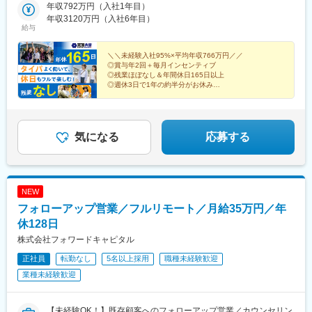
栃木・群馬◆中部山梨・新潟・富山・石川・福井・長野・岐阜・
年収792万円（入社1年目）
静岡・愛知・三重◆近畿滋賀・京都・大阪・兵庫・和歌山・奈良
年収3120万円（入社6年目）
給与
◆中国・四国鳥取・島根・岡山・広島・山口・香川・愛媛・高
知・徳島◆九州福岡・佐賀・長崎・熊本・大分・宮崎・鹿児島※適
性に応じて直営店舗で経験を積んでいただく場合もあり《出張も
＼＼未経験入社95%×平均年収766万円／／
◎賞与年2回＋毎月インセンティブ
旅行気分で♪》出張先では、チームで現地のグルメを味わったり、
◎残業ほぼなし＆年間休日165日以上
観光地を巡ったり。旅気分でリフレッシュしながら働いていま
◎週休3日で1年の約半分がお休み
す！
◎直行直帰OK！で通勤ストレスなし
気になる
応募する
NEW
フォローアップ営業／フルリモート／月給35万円／年
休128日
株式会社フォワードキャピタル
正社員
転勤なし
5名以上採用
職種未経験歓迎
業種未経験歓迎
【未経験OK！】既存顧客へのフォローアップ営業／カウンセリン