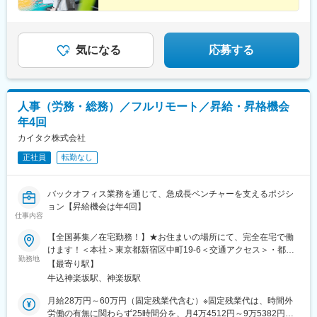
気になる
応募する
人事（労務・総務）／フルリモート／昇給・昇格機会
年4回
カイタク株式会社
正社員
転勤なし
バックオフィス業務を通じて、急成長ベンチャーを支えるポジシ
ョン【昇給機会は年4回】
仕事内容
【全国募集／在宅勤務！】★お住まいの場所にて、完全在宅で働
けます！＜本社＞東京都新宿区中町19-6＜交通アクセス＞・都営
勤務地
大江戸線「牛込神楽坂駅」より徒歩4分・東京メトロ東西線「神楽
【最寄り駅】
坂駅」より徒歩8分・JR中央線／総武線「飯田橋駅」より徒歩約
牛込神楽坂駅、神楽坂駅
14分※受動喫煙防止対策：屋内禁煙
月給28万円～60万円（固定残業代含む）※固定残業代は、時間外
労働の有無に関わらず25時間分を、月4万4512円～9万5382円支