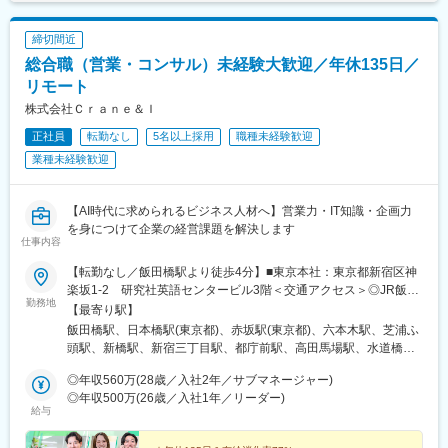
福岡駅、近鉄名古屋駅、汐留駅、中井駅、北１２条駅、資生館小
学校前駅、栄町駅(千葉県)、東海神駅、都電雑司ケ谷駅、高輪ゲー
締切間近
トウェイ駅、高島町駅、馬車道駅、高津駅(神奈川県)、四ツ橋駅、
総合職（営業・コンサル）未経験大歓迎／年休135日／
天王寺駅前駅、天神南駅、名鉄名古屋駅
リモート
株式会社Ｃｒａｎｅ＆Ｉ
正社員
転勤なし
5名以上採用
職種未経験歓迎
業種未経験歓迎
【AI時代に求められるビジネス人材へ】営業力・IT知識・企画力
を身につけて企業の経営課題を解決します
仕事内容
【転勤なし／飯田橋駅より徒歩4分】■東京本社：東京都新宿区神
楽坂1-2 研究社英語センタービル3階＜交通アクセス＞◎JR飯田
勤務地
橋駅 西口より徒歩4分◎東京メトロ飯田橋駅 B3出口より徒歩4分※
【最寄り駅】
担当プロジェクトにより、将来的にリモートワーク（在宅勤務）
飯田橋駅、日本橋駅(東京都)、赤坂駅(東京都)、六本木駅、芝浦ふ
も可能です！
頭駅、新橋駅、新宿三丁目駅、都庁前駅、高田馬場駅、水道橋
駅、後楽園駅、上野御徒町駅、浅草駅(ＴＸ)、押上駅、錦糸町駅、
◎年収560万(28歳／入社2年／サブマネージャー)
青海駅(東京都)、豊洲駅、有明駅(東京都)、亀戸駅、木場駅(東京
◎年収500万(26歳／入社1年／リーダー)
都)、天王洲アイル駅、立会川駅、大崎広小路駅、自由が丘駅、蒲
給与
田駅、流通センター駅、二子玉川駅、三軒茶屋駅、経堂駅、渋谷
駅、明治神宮前駅、原宿駅、恵比寿駅、中野駅(東京都)、荻窪駅、