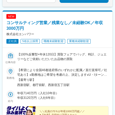
駅、東京駅、中野新橋駅、岩本町駅、半蔵門駅、小伝馬町駅、新
富町駅(東京都)、新宿御苑前駅、築地市場駅、溜池山王駅、三越前
駅、西新宿駅、神保町駅、宝町駅(東京都)、川崎駅、東神奈川駅、
NEW
神戸駅(兵庫県)、北新地駅、なにわ橋駅、阿波座駅、大阪駅、西中
島南方駅、大阪難波駅、天王寺駅、大阪ビジネスパーク駅、大江
コンサルティング営業／残業なし／未経験OK／年収
橋駅、西大橋駅、四ツ橋駅、なかもず駅、丸太町駅(京都市営)、近
3000万円
鉄名古屋駅、栄町駅(愛知県)、丸の内駅(愛知県)、あすなろう四日
株式会社エンパワー
市駅、茅場町駅、内幸町駅、虎ノ門駅、田町駅(東京都)、竹橋駅、
中野富士見町駅、東日本橋駅、馬喰横山駅、四ツ谷駅、月島駅、
正社員
5名以上採用
職種未経験歓迎
業種未経験歓迎
東新宿駅、東銀座駅、赤坂見附駅、新宿西口駅、小川町駅(東京
都)、銀座一丁目駅、成田空港駅(鉄道)、京急東神奈川駅、高速神
【100%反響型×年休120日】買取フェアでバッグ、時計、ジュエ
戸駅、西梅田駅、梅田駅(地下鉄)、なんば駅(南海線)、天王寺駅前
リーなどご依頼いただいたお品物の買取
駅、大阪城北詰駅、長堀橋駅、百舌鳥八幡駅、大須観音駅
仕事内容
【希望により全国46都道府県のいずれかに配属／直行直帰可／社
宅あり】※勤務地はご希望を考慮の上、決定します※U・Iターン歓
勤務地
迎（社宅あり） ※マイカー通勤OK（地域により規定あり。詳細
【最寄り駅】
はお問合せください）◆北海道・東北北海道・青森・岩手・秋
西新宿駅、都庁前駅、西新宿五丁目駅
田・宮城・山形・福島◆関東東京・神奈川・千葉・埼玉・茨城・
栃木・群馬◆中部山梨・新潟・富山・石川・福井・長野・岐阜・
年収7140万円（入社10年目）
静岡・愛知・三重◆近畿滋賀・京都・大阪・兵庫・和歌山・奈良
年収3120万円（入社6年目）
給与
◆中国・四国鳥取・島根・岡山・広島・山口・香川・愛媛・高
知・徳島◆九州福岡・佐賀・長崎・熊本・大分・宮崎・鹿児島※適
性に応じて直営店舗で経験を積んでいただく場合もあり《出張も
＼＼社員の70％が年収1000万円超／／
■【全員】月収50.1万円スタート