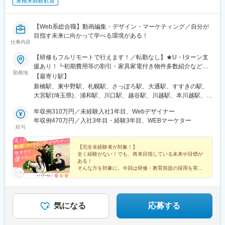
業種未経験歓迎
【Web系総合職】動画編集・デザイン・マーケティング／自分が
目指す未来に向かって学べる環境がある！
仕事内容
【研修もフルリモートで行えます！／転勤なし】★U・Iターン支
援あり！┗初期費用等の割引・家具家電付き物件多数紹介など★
勤務地
フルリモート・テレワークOKな案件も！＜本社オフィス＞東京都
【最寄り駅】
港区新橋1-12-9 新橋プレイス7F└各線「新橋駅」徒歩5分以内＜
新橋駅、東中野駅、札幌駅、さっぽろ駅、大通駅、すすきの駅、
支社オフィス＞東京都中野区東中野4-7-18 岡藤ビル203└各線
大宮駅(埼玉県)、浦和駅、川口駅、越谷駅、川越駅、本川越駅、千
「東中野駅」徒歩4分以内※受動喫煙対策：屋内禁煙
葉駅、京成千葉駅、蘇我駅、海浜幕張駅、船橋駅、京成船橋駅、
年収例310万円／未経験入社1年目、Webデザイナー
柏駅、東京駅、大手町駅(東京都)、新宿駅、新宿駅(東京メトロ)、
年収例470万円／入社3年目・経験3年目、WEBマーケター
新宿三丁目駅、池袋駅、東池袋駅、五反田駅、六本木駅、品川
給与
駅、有楽町駅、銀座駅、銀座一丁目駅、浜松町駅、大門駅(東京
都)、渋谷駅、上野駅、京成上野駅、錦糸町駅、恵比寿駅、水道橋
【完全未経験者が対象！】
駅、後楽園駅、木場駅(東京都)、中目黒駅、中野駅(東京都)、横浜
全く経験がない！でも、将来目指している未来や目標が
駅、川崎駅、桜木町駅、武蔵小杉駅、溝の口駅、武蔵溝ノ口駅、
ある！
西梅田駅、大阪駅、大阪梅田駅(阪神線)、梅田駅(地下鉄)、大阪梅
そんな方を対象に、今回は研修・教育前提の採用を実施
いたします！
田駅(阪急線)、心斎橋駅、なんば駅(地下鉄)、大阪難波駅、なんば
＃フルリモート＃独立＃フリーランスなど…
駅(南海線)、天王寺駅、博多駅、天神駅、名古屋駅、内幸町駅、落
将来、多様なキャリアをつかみ取れ！
合駅(東京都)、西４丁目駅、狸小路駅、二重橋前駅、大崎広小路
駅、乃木坂駅、高輪台駅、竹芝駅、神泉駅、稲荷町駅(東京都)、住
気になる
応募する
吉駅(東京都)、代官山駅、春日駅(東京都)、新高島駅、京急川崎
駅、新丸子駅、長堀橋駅、大阪阿部野橋駅、祇園駅(福岡県)、西鉄