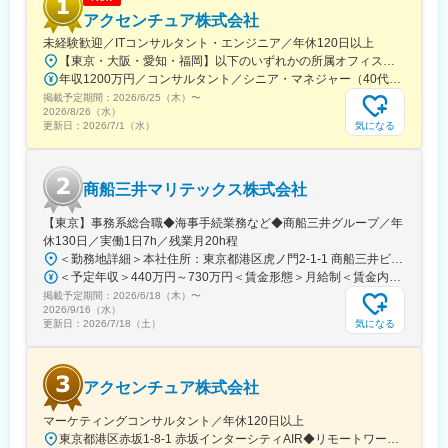
できます。
アクセンチュア株式会社
未経験歓迎／ITコンサルタント・エンジニア／年休120日以上
◎サービス拡大余地のある国内市場の拡大を担う最前線に身を置
【東京・大阪・愛知・福岡】以下のいずれかの所属オフィスもしくは各エリアのプロジェクト先 所属オフィス：■赤坂インターシティ■関西オフィス■アクセンチュア・アドバンスト・テクノロジーセンター名古屋■福岡オフィス※詳細は勤務地一覧よりご覧いただけます。※所属オフィスを問わずプロジェクトにより、国内出張、海外出張の可能性があります【魅力ポイント│世界の知恵を活用】世界中のベストプラクティスがデータベースに集約されており、数多くの事例や社員の知恵を活用できます。日本では前例のない案件でも、世界各国の社員からオンライン・オフライン（海外出張）問わず、気軽にアドバイスを受けることができます。★ この求人のPOINT ★￣￣V￣￣￣￣￣￣￣￣￣＃世界約78万人規模の大手基盤で安定性◎若手から裁量大きく挑戦・成長できる環境＃土日祝休／連続5日以上の休暇取得も可能！／フルフレックス（コアタイムなし）＃コンサル・IT未経験者向けの手厚い研修◎／メンター制度もあるため安心してチャレンジOK！
けます！
年収1200万円／コンサルタント／シニア・マネジャー（40代） 年収1000万円／テクノロジーアーキテクト（30代）
少子高齢化による人手不足やデジタル人材不足、ジョブ型雇用へ
掲載予定期間：
2026/6/25（木）
〜
の流れが加速する現在において、人事的課題の多種多様化が進
2026/8/26（水）
み、企業は自社内リソースだけでは課題解決ができなくなってき
気になる
更新日：
2026/7/1（水）
ています。
外部リソース活用の市場は拡大傾向にあり、その最前線でマーケ
ットのダイナミクスを肌で感じられるポジションです。
商船三井マリテックス株式会社
■働き方
【東京】事務系総合職◆海事手続業務など◆商船三井グループ／年
全国からフルリモートで就業可能で、全国各地の顧客を支援でき
休130日／実働1日7h／残業月20h程
ます。実際に、北海道在住の社員も複数名おり、成果とプライベ
＜勤務地詳細＞本社住所：東京都港区虎ノ門2-1-1 商船三井ビル勤務地最寄駅：東京メトロ銀座線／虎ノ門駅受動喫煙対策：屋内全面禁煙変更の範囲：会社の定める事業所
ートを両立。ライフスタイルや生活環境に合わせて働き方を選択
＜予定年収＞440万円～730万円＜賃金形態＞月給制＜賃金内訳＞月額（基本給）：291,800円～487,000円＜月給＞291,800円～487,000円＜昇給有無＞有＜残業手当＞有＜給与補足＞※上記想定年収には賞与3ヶ月分を含みます。金額は目安の金額であり、これまでのご経験・スキル・現年収等を総合的に考慮し決定いたします。■昇給：年1回■賞与：3ヶ月分（前年度実績）賃金はあくまでも目安の金額であり、選考を通じて上下する可能性があります。月給(月額)は固定手当を含めた表記です。
しながら、モチベーション高く働いています。
掲載予定期間：
2026/6/18（木）
〜
2026/9/16（水）
変更の範囲：会社の定める業務
気になる
更新日：
2026/7/18（土）
アクセンチュア株式会社
マーケティングコンサルタント／年休120日以上
東京都港区赤坂1-8-1 赤坂インターシティAIR◆リモートワーク相談可◆当面転勤なし＜アクセス＞東京メトロ銀座線、南北線「溜池山王駅」直結東京メトロ千代田線、丸ノ内線「国会議事堂前駅」直結※変更の範囲：会社の定める事業所※受動喫煙対策：屋内全面禁煙◆ この求人のPOINT ◆￣￣V￣￣￣￣￣￣￣￣￣＃世界約78万人規模の大手基盤で安定性◎裁量大きく挑戦・成長できる環境＃土日祝休／連続5日以上の休暇取得も可能！／フルフレックス（コアタイムなし）＃各国から集結したノウハウを活用して、国内の先駆けとなる提案もできる