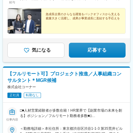
給与
給※上記を超える時間外労働分は追加で支給
急成長企業のさらなる躍進をバックオフィスから支える
裁量大きく活躍し、成果が事業成長に直結する手応えを
気になる
応募する
【フルリモート可】プロジェクト推進／人事組織コン
サルタント＊MGR候補
株式会社コーナー
正社員
転勤なし
□■人材営業経験者が多数在籍！HR業界で【副業市場の未来を創
る】ポジション／フルリモート勤務者多数■□
仕事内容
「1人が、複数の会社で本気で働ける社会をつくる。」という想い
＜勤務地詳細＞本社住所：東京都渋谷区渋谷1-1-3 第35荒井ビル
を形にすべく、2016年に創業。