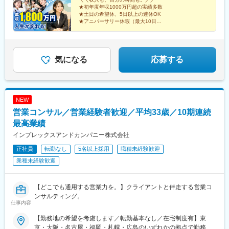
県・福井県・長野県・岐阜県・静岡県・愛知県・三重県◆近畿滋
★初年度年収1000万円超の実績多数
★土日の希望休、5日以上の連休OK
賀県・京都府・大阪府・兵庫県・和歌山県・奈良県◆中国・四国
★アニバーサリー休暇（最大10日）
鳥取県・島根県・岡山県・広島県・山口県・香川県・愛媛県・高
★全員【月収50.1万円】保証
知県・徳島県◆九州・沖縄福岡県・佐賀県・長崎県・熊本県・大
★「閉店＝退勤」で残業ほぼなし
分県・宮崎県・鹿児島県・沖縄県☆最近では全国の「イオン」
「ららぽーと」「イトーヨーカドー」「ダイナシティ」など大型
気になる
応募する
ショッピングモールにも続々出店！商業施設での買い物ついで
に、気軽に当店に立ち寄る方が増加中。さらなる企業拡大を目指
しています。
NEW
営業コンサル／営業経験者歓迎／平均33歳／10期連続
最高業績
インプレックスアンドカンパニー株式会社
正社員
転勤なし
5名以上採用
職種未経験歓迎
業種未経験歓迎
【どこでも通用する営業力を。】クライアントと伴走する営業コ
ンサルティング。
仕事内容
【勤務地の希望を考慮します／転勤基本なし／在宅制度有】東
京・大阪・名古屋・福岡・札幌・広島のいずれかの拠点で勤務◯