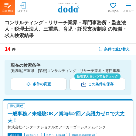
会員登録
ログイン
気になる
メニュー
コンサルティング・リサーチ業界・専門事務所・監査法
人・税理士法人、三重県、育児・託児支援制度
の転職・
求人検索結果
14
条件で並び替え
件
現在の検索条件
[勤務地]三重県 [業種]コンサルティング・リサーチ業界・専門事務所・監査法人・税理士法人 [詳細条件](待遇・福利厚生)育児・託児支援制度
新着求人をいつでもチェック
条件の変更
この条件を保存
締切間近
一般事務／未経験OK／賞与年2回／英語力ゼロで大丈
夫！
株式会社インターナショナルエアーカーゴーシステムインク
正社員
転勤なし
5名以上採用
職種未経験歓迎