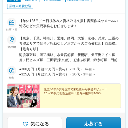
業種未経験歓迎
【年休125日／土日祝休み／資格取得支援】書類作成やメールの
対応などの貿易事務をお任せします！
仕事内容
【東京、千葉、神奈川、愛知、静岡、大阪、京都、兵庫、三重の
希望エリアで勤務／転勤なし／遠方からのご応募歓迎】◎勤務地
勤務地
は希望を考慮して決定します。◎転居を伴う転勤ナシ。転居を伴
【最寄り駅】
わない範囲で、勤務地の異動が発生する可能性があります。◎借
海浜幕張駅、渡辺橋駅、水天宮前駅、新橋駅、天王洲アイル駅、
上社宅制度あり（社内規定あり）＜勤務地＞【東京・千葉】東京
虎ノ門ヒルズ駅、三田駅(東京都)、芝浦ふ頭駅、錦糸町駅、門前仲
（23区内）、千葉（成田国際空港、およびその周辺の勤務先）
町駅、大手町駅(東京都)、新中野駅、浜町駅、馬喰町駅、麹町駅、
【神奈川】川崎市、横浜市（市内の勤務先）【愛知】名古屋（市
●300万円（月給23万円＋賞与）＜20代・1年目＞
新日本橋駅、三鷹駅、築地駅、新宿三丁目駅、赤坂駅(東京都)、汐
内、中部国際空港周辺の勤務先）【静岡】浜松（市内の勤務先）
●325万円（月給25万円＋賞与）＜20代・3年目＞
留駅、新木場駅、日本橋駅(東京都)、都庁前駅、新御茶ノ水駅、京
給与
【大阪】大阪（市内、関西国際空港周辺の勤務先）【京都】京都
橋駅(東京都)、勝どき駅、空港第２ビル駅(鉄道)、芝山千代田駅、
（市内の勤務先）【兵庫】神戸（市内の勤務先）【三重】津、四
東成田駅、原木中山駅、八丁畷駅、東白楽駅、ハーバーランド
日市市（市内の勤務先）ーーーーーーーー＜当社拠点＞【本社】
設立40年の安定企業で未経験から事務デビュー！
駅、北浜駅(大阪府)、堺筋本町駅、大阪港駅、関西空港駅(鉄道)、
20～30代の女性活躍中！産育休復帰率100％
千葉県千葉市美浜区中瀬1-3 幕張テクノガーデンB棟14F海浜幕
淀屋橋駅、本町駅、大阪梅田駅(阪神線)、南方駅(大阪府)、なんば
張駅より徒歩5分【大阪営業所】大阪府大阪市中之島2-3-18 中之
駅(地下鉄)、大阪阿部野橋駅、新大阪駅、京橋駅(大阪府)、心斎橋
島フェスティバルタワー16F渡辺橋駅より徒歩3分★中之島のラン
駅、中百舌鳥駅、東梅田駅、鶴橋駅、肥後橋駅、りんくうタウン
ドマークとなっている、高さ200mの高層ビルです♪＜受動喫煙対
駅、中之島駅、烏丸御池駅、中部国際空港駅(鉄道)、国際センター
策＞屋内禁煙
駅、矢場町駅、名古屋駅、金山駅(愛知県)、名鉄名古屋駅、栄駅
(愛知県)、伏見駅(愛知県)、近鉄四日市駅、さぎの宮駅、人形町
気になる
応募する
駅、御成門駅、芝公園駅、日の出駅(東京都)、亀戸駅、清澄白河