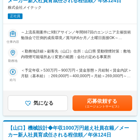
メーカー新人社員育成任される程信頼／年休124日
や受託研究を通して研究開発部門での業務支援を展開していま
そ、その教育体制に手を抜くことは一切していません。グループ
株式会社メイテック
す。
会社に技術者育成に特化した教育会社も抱えており、グループ一
正社員
丸でエンジニア教育に取り組んでおります。
（1）充実した 研修・サポート制度
直近では、ハイエンドなエンジニアを輩出するための教育制度に
1800以上の各種研修プログラムがあり、同社の研究員の方（元大
取り組んでおり、「より市場価値の高いエンジニア」へのキャリ
～上流長期案件に9割アサイン／年間887回のエンジニア主催技術
学教員）による実践形式の研修もございます。
アアップを支援しております。
勉強会で圧倒的成長環境／賞与約6か月／土曜日面接OK～
在職中の学位取得を支援する「社会人博士制度」もございます。
仕事内容
変更の範囲：会社の定める業務
■業務内容：
（2）働き方・福利厚生
＜勤務地詳細＞顧客先（山口）住所：山口県 受動喫煙対策：敷地
設計（構想設計、マイコン回路、無線回路、電源回路、LSI、レイ
全社平均残業5.4時間、土日祝休の働き方で、仕事・プライベート
内喫煙可能場所あり変更の範囲：会社の定める事業所
アウト、生産設備等）、解析、評価等
を両立させやすい環境です。
勤務地
＜予定年収＞530万円～900万円＜賃金形態＞月給制＜賃金内訳＞
■案件例：
■キャリア
月額（基本給）：269,000円～400,000円＜月給＞269,000円～
◇自動車・二輪車：自動運転に関わる回路設計
入社後は経験と希望に考慮してプロジェクト先の研究開発員とし
給与
400,000円＜昇給有無＞有＜残業手当＞有賃金はあくまでも目安
自動車による交通事故軽減のために、世界中で注目されている安
て就業いただきます。プロジェクトは数年ごとに変わるため、
の金額であり、選考を通じて上下する可能性があります。月給(月
全運転支援システムに関わる業務。車載レーダーにおける制御回
様々な研究分野に関わることが可能です。また、同じプロジェク
額)は固定手当を含めた表記です。
路設計
トに長期に携わる社員もいます。将来的にはプロジェクト先での
◇医療・医療機器：画像診断装置用電子部品の開発
就業形態のみならず、自社ラボでの研究開発や研究開発員のサポ
応募依頼する
気になる
X線、超音波、NMRといった部位・用途に応じた各種画像診断装
ートにも挑戦可能です。
（エージェントサービス）
置のFPGA論理設計～周辺回路設計を行う。また、シミュレーショ
ン、実機評価、環境評価等
■各種制度
◇宇宙：宇宙機器のシステム開発
＜評価制度＞
【山口】機械設計◆年収1000万円超え社員在籍／メー
・姿勢制御システムや電源システム、通信システム等の各種サブ
適正な評価を実施する体制があります。プロジェクト先評価と当
システムの開発
社基準に基づき社員を評価します。評価項目は社内公開されてお
カー新人社員育成任される程信頼／年休124日
・限られた空間内、また宇宙独自の環境条件に適応できるシステ
り納得度の高い評価となっています。