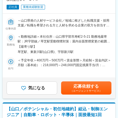
まずは人材企業対応業務からスタートするなど、柔軟に相談しな
変更の範囲：会社の定める業務
正社員
業種未経験歓迎
がら決めていきます。
・企業への採用ニーズのヒアリング
～山口県発の人材サービス会社／地域に根ざした転職支援・採用
・求人内容の整理 採用に関する提案
支援／転職を希望される方と人材を求める企業の双方を担当する
・既存顧客へのフォロー対応
仕事内容
両面型キャリアアドバイザー～
＜勤務地詳細＞本社住所：山口県宇部市寿町2-5-21 勤務地最寄
※人材業界の経験がある方やご希望がある方は、求職者対応も担当
【業務内容】
駅：JR宇部線／琴芝駅受動喫煙対策：屋内全面禁煙変更の範囲：
可能です。（転職希望者との面談、キャリアの整理や求人提案
株式会社Bewinは、山口県発の人材サービス会社として、地域に
勤務地
会社の定める事業所（リモートワーク含む）
等）
【最寄り駅】
根ざした転職支援・採用支援を行ってきました。本ポジションで
琴芝駅、東新川駅(山口県)、宇部新川駅
は、転職を希望される方と人材を求める企業の双方を担当する両
■働き方
面型キャリアアドバイザーとして、これまでのご経験を活かしな
＜予定年収＞400万円～500万円＜賃金形態＞月給制＜賃金内訳＞
・勤務時間は8時から18時の間で6時間
がら、より質の高いマッチングを担っていただきます。
月額（基本給）：218,000円～248,000円固定残業手当/月：
・ライフスタイルに合わせて勤務時間を選択可能
給与
33,642円～38,272円（固定残業時間20時間0分/月）超過した時間
【主な業務内容】
外労働の残業手当は追加支給＜月給＞251,642円～286,272円（一
■職場環境
■転職希望者への支援 (キャリア面談）
律手当を含む）＜昇給有無＞有＜残業手当＞有＜給与補足＞賞与
・子育て中の働き方に理解のある職場
・転職希望者とのキャリア面談の実施
回数：2回賞与実績：昨年度実績2ヶ月/年賃金はあくまでも目安の
・少人数チームで相談しやすい
応募依頼する
・これまでのご経歴やスキル、志向性を踏まえたキャリア整理
気になる
金額であり、選考を通じて上下する可能性があります。月給(月額)
・経験を活かしながら 無理なくキャリアを積める
（エージェントサービス）
・中長期的な視点での求人提案・キャリア提案
は固定手当を含めた表記です。
・応募書類のブラッシュアップ、面接対策の実施
＊＊＊＊＊＊
・内定後の条件調整、意思決定支援、入社フォロー
時短でも しっかり仕事に向き合いたい。
■企業への対応・人材提案
これからも営業や人材の仕事を続けたい。
【山口／ポテンシャル・初任地確約】組込・制御エン
・企業の採用背景や課題を踏まえた採用ニーズのヒアリング
そんな想いを応援する募集です。
ジニア｜自動車・ロボット・半導体｜面接最短1回
・求める人物像・採用条件の整理、採用戦略のすり合わせ