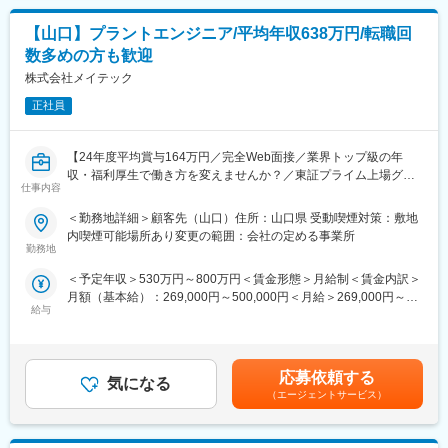
【山口】プラントエンジニア/平均年収638万円/転職回
◆エンジニアとしてのご活躍例
・総合電機メーカーを早期退職された後、弊社に入社。大手完成
数多めの方も歓迎
車メーカーにて自動車の外装設計者としてご活躍（50代後半の男
株式会社メイテック
性）
・半導体メーカーのマネージャーとして就業していたが、弊社に
正社員
入社後は開発実務に携わる生涯エンジニアとしてご活躍（40代後
半の男性）
【24年度平均賞与164万円／完全Web面接／業界トップ級の年
・エンジニアリング会社から弊社に転職。前職にはなかった航空
収・福利厚生で働き方を変えませんか？／東証プライム上場グル
機分野でご活躍（40代前半の男性）
仕事内容
ープ】。
◆働く環境/当社の特徴：
＜勤務地詳細＞顧客先（山口）住所：山口県 受動喫煙対策：敷地
【業務内容】スキルに応じて各顧客先での業務をお任せいたしま
・月平均残業時間：約20時間程度
内喫煙可能場所あり変更の範囲：会社の定める事業所
す。
・年間休日数：約120日程度
勤務地
・プラント設計におけるマネジメント
・キャリアサポート制度充実：部門連携をとりながら、サイクル
＜予定年収＞530万円～800万円＜賃金形態＞月給制＜賃金内訳＞
・電気設備施工
を回す充実したキャリアサポート制度に加え、人材育成制度、技
月額（基本給）：269,000円～500,000円＜月給＞269,000円～
・管設備施工
術組織制度を実施。
給与
500,000円＜昇給有無＞有＜残業手当＞有賃金はあくまでも目安
・プラントメンテナンス
また、福利厚生の拡充、人事考課制度の改定整備などにより、定
の金額であり、選考を通じて上下する可能性があります。月給(月
・据え付け/試運転
着率の向上に努めております。
額)は固定手当を含めた表記です。
・定年：65歳。その後も契約社員としてご活躍いただいているの
■勤務地補足：
事例が多数ございます。
応募依頼する
気になる
・スキルに応じて「勤務地確約」
・充実の福利厚生： 社会保険完備（雇用・健康・労災・厚生年
（エージェントサービス）
・持ち家率は30代「50％超」
金）、配属先が遠方になった場合の引越費用も全額支給いたしま
・入社後、U／Iターンも可能です
す。
・家族手当、単身赴任手当など福利厚生充実