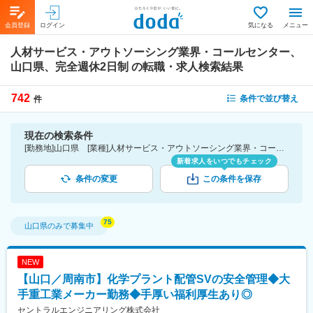
会員登録
ログイン
気になる
メニュー
人材サービス・アウトソーシング業界・コールセンター、
山口県、完全週休2日制
の転職・求人検索結果
742
条件で並び替え
件
現在の検索条件
[勤務地]山口県 [業種]人材サービス・アウトソーシング業界・コールセンター [こだわり条件ピックアップ]完全週休2日制 [詳細条件](休日・働き方)完全週休2日制
新着求人をいつでもチェック
条件の変更
この条件を保存
山口県
のみで募集中
NEW
【山口／周南市】化学プラント配管SVの安全管理◆大
手重工業メーカー勤務◆手厚い福利厚生あり◎
セントラルエンジニアリング株式会社