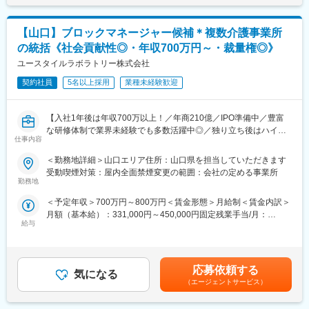
人材不足に悩む企業への提案を担当
同社の評価制度はすべてポイント制で、何をしたら何点/何点取得
めた表記です。
・新規や既存の企業に対し、人材に関する課題をヒアリング
で昇格等、評価を定量的にしている為、曖昧になることなく、頑
・最適なスタッフを、コーディネーターと連携して人選
張りは必ず繁栄される評価制度を確立しています。
【山口】ブロックマネージャー候補＊複数介護事業所
・スタッフ・企業へ詳細の説明やご提案
の統括《社会貢献性◎・年収700万円～・裁量権◎》
※その他、契約手続きや就業中のスタッフ・企業へのフォローも行
■同社について
います。
ユースタイルラボラトリー株式会社
同社は1968年の創業以来、「技術者集団」として事業成長を続
【人材コーディネーター】
け、東証プライム上場の安定性を誇ります。
契約社員
5名以上採用
業種未経験歓迎
企業と求職者のマッチングを支援
派遣先メーカーは700社以上。自動車関連から家電、精密機器、
・企業の求める条件に合うスタッフを人選
半導体、工作機器、ソフト、医療、航空宇宙など業種も幅広く、
・対象となるスタッフにお電話や来社いただき求人をご紹介。仕
大手有名メーカーとも多数取引があります。
【入社1年後は年収700万以上！／年商210億／IPO準備中／豊富
事内容から待遇まで丁寧に説明し、不安な点にも寄り添います。
な研修体制で業界未経験でも多数活躍中◎／独り立ち後はハイブ
・ご契約・フォロー
仕事内容
リッドワーク（リモート×出社）も可能】
＜勤務地詳細＞山口エリア住所：山口県を担当していただきます
■組織構成：
重度障害のある方や高齢者の方等に医療的ケアサービスを行う訪
受動喫煙対策：屋内全面禁煙変更の範囲：会社の定める事業所
◆社員は100％中途入社。
問介護事業を提供する当社にて、複数の都道府県を束ねたブロッ
勤務地
20～50代の幅広い年代の社員が活躍しており、その全員が中途入
クの運営と責任売り上げの管理業務をお任せするブロックマネー
社です。
＜予定年収＞700万円～800万円＜賃金形態＞月給制＜賃金内訳＞
ジャー候補を募集します。
そのため、受け入れ体制が整っており誰でもすぐ馴染めます。
月額（基本給）：331,000円～450,000円固定残業手当/月：
★下記インタビューをぜひご覧ください！
元・ブライダル／住宅／車関連／アパレルなどさまざまな前職の
給与
120,000円（固定残業時間45時間0分/月）超過した時間外労働の
https://eustylelab.co.jp/features/vol1
仲間が集まっています。
残業手当は追加支給＜月給＞451,000円～570,000円（一律手当を
◆長くキャリアを築ける
含む）＜昇給有無＞有＜残業手当＞有＜給与補足＞■年1回の査定
【業務内容】
社員の男女比は4:6。また、女性管理職の割合は「40％」と公平さ
有■賞与：年2回※前職給与を考慮※経験・スキル・スタートポジシ
・部門の運営、売上管理
応募依頼する
と働きやすさが表れています。
気になる
ョンにおいて異なる※評価により昇格・昇給あり※エリアにより地
・営業活動
（エージェントサービス）
域加算手当分が異なる※時間外手当は別途全額支給賃金はあくまで
・サービス提供管理・保守
■魅力：
も目安の金額であり、選考を通じて上下する可能性があります。
・ご利用者様やご家族へのヒアリング、サービス設計・立上げ