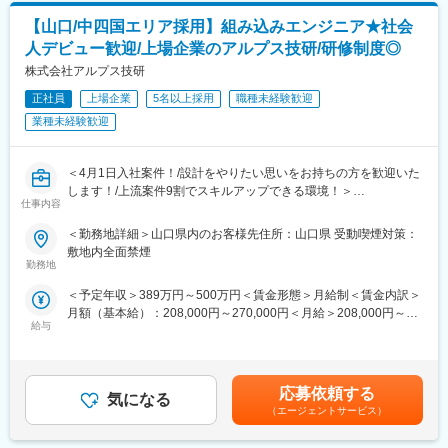
システムに自身のスキル情報を更新します。このシステムを元
ます。
に、営業・技術マネージャーを交えて仕事を決定します。
【山口/中四国エリア採用】組み込みエンジニア★社会
研修に係る費用はすべて会社負担となり、遠方にお住いの方は期
間限定の住居手配も可能です。(一部自己負担あり)
人デビュー歓迎/上場企業のアルプス技研/研修制度◎
変更の範囲：会社の定める業務
「本当は設計をやりたい」といった新卒初期配属で希望の業務が
株式会社アルプス技研
できていない方も歓迎いたします！
正社員
上場企業
5名以上採用
職種未経験歓迎
■機械分野の研修例
業種未経験歓迎
・精密測定技術
・実践機械製図研修
・機械設計技術基礎
＜4月1日入社案件！/設計をやりたい思いをお持ちの方を歓迎いた
・板金・射出成型基礎
します！/上流案件9割でスキルアップできる環境！＞
仕事内容
・機械加工基礎
・AIを活用した機械設計 等
■募集背景
＜勤務地詳細＞山口県内のお客様先住所：山口県 受動喫煙対策：
現状として取引先とのプロジェクト要請案件が拡大しており、技
敷地内全面禁煙
＜アルプス技研の魅力＞
術力・人間力を持ったエンジニアが必要となっています。
勤務地
■希望勤務地が通りやすい・キャリアチェンジ可
今後、製造業における人材のあらゆるニーズへ対応できるよう
＜予定年収＞389万円～500万円＜賃金形態＞月給制＜賃金内訳＞
配属先については希望の職種・勤務地をできる限り尊重します。
「ポテンシャル人材をプロフェッショナルな人材に」をテーマに
月額（基本給）：208,000円～270,000円＜月給＞208,000円～
また、最初の案件以降、同社が持つ案件にて挑戦したい案件があ
教育前提での増員採用をいたします。
給与
270,000円＜昇給有無＞有＜残業手当＞有＜給与補足＞※経験・年
れば、声をあげて頂き、スキルが足りなくても、どの案件でどん
齢・能力を考慮の上、優遇します。■残業手当は全額支給となりま
なスキルを身に着けるべきかを教えてもらえる環境であり、希望
■仕事内容
す。■賞与：月2回（6月・12月）賃金はあくまでも目安の金額で
を叶える為に会社がサポートします。
同社のお取引する様々な業界(自動車・医療・半導体等)の企業様の
あり、選考を通じて上下する可能性があります。月給(月額)は固定
キャリアパスに関してもエンジニアスペシャリスト、現場・請負
組み込みエンジニアとして業務をご担当いただきます。
応募依頼する
気になる
手当を含めた表記です。
マネジメント、管理経営部門などのポジションを用意していま
（エージェントサービス）
す。
■既卒の方も新卒同様の手厚い研修を受けられる！
2～3か月を目途に、同社の集合研修(神奈川県内)に参加いただき