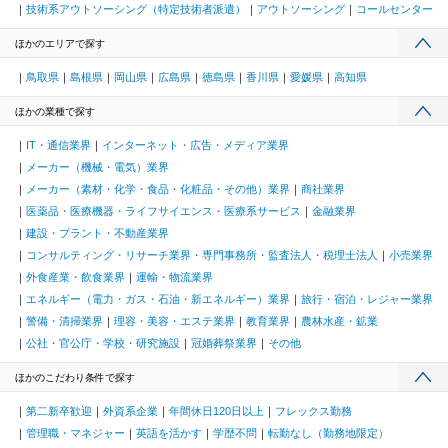
技術系アウトソーシング（特定技術者派遣）
アウトソーシング
コールセンター
ほかのエリアで探す
鳥取県
島根県
岡山県
広島県
徳島県
香川県
愛媛県
高知県
ほかの業種で探す
IT・通信業界
インターネット・広告・メディア業界
メーカー（機械・電気）業界
メーカー（素材・化学・食品・化粧品・その他）業界
商社業界
医薬品・医療機器・ライフサイエンス・医療系サービス
金融業界
建設・プラント・不動産業界
コンサルティング・リサーチ業界・専門事務所・監査法人・税理士法人
小売業界
外食産業・飲食業界
運輸・物流業界
エネルギー（電力・ガス・石油・新エネルギー）業界
旅行・宿泊・レジャー業界
警備・清掃業界
理容・美容・エステ業界
教育業界
農林水産・鉱業
公社・官公庁・学校・研究施設
冠婚葬祭業界
その他
ほかのこだわり条件で探す
第二新卒歓迎
外資系企業
年間休日120日以上
フレックス勤務
管理職・マネジャー
英語を活かす
学歴不問
転勤なし（勤務地限定）