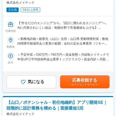
・マッチする人材の提案および選考プロセスの調整
株式会社メイテック
ぜひ一度 お話ししませんか？
・選考状況の管理、採用決定までのフォロー
正社員
5名以上採用
・継続的な関係構築を通じた採用支援
※既存取引先への対応を中心に、
変更の範囲：会社の定める業務
お問い合わせやご紹介を通じた新たな企業対応にも携わっていた
【“作るだけのエンジニア”から、“設計に携われるエンジニア”へ。
だきます。
AIに代替されにくい組込・制御分野で市場価値を上げる】
仕事内容
【職場環境】
■こんな方におすすめです
＜勤務地詳細＞顧客先（山口）住所：山口県 受動喫煙対策：敷地
■顧客の採用課題に対して、決まった型に当てはめるのではなく、
・将来もなくならないスキルを身につけたい
内喫煙可能場所あり変更の範囲：会社の定める事業所（リモート
ご自身のこれまでの経験や知見を活かしながら、最適なアプロー
・Web開発だけのキャリアに不安がある
勤務地
ワーク含む）
チを考え、提案・実行していくスタイルです。
・実機やモノづくりに関わりたい
チャレンジを歓迎する社風で、成功事例やノウハウの共有も活発
＜予定年収＞530万円～760万円＜賃金形態＞月給制メイテックで
なため、試行錯誤を重ねながら専門性を高めていける環境があり
年収UP◎平均技術料金は業界トップクラス◎＜賃金内訳＞月額
■求人の特徴
ます。
給与
（基本給）：261,100円～393,800円その他固定手当/月：1,500円
・上流工程案件 約90％（設計へステップアップ前提）
■人材業界やキャリア支援に関する基本的な考え方は共有しつつ、
＜月給＞262,600円～395,300円＜昇給有無＞有＜残業手当＞有＜
・自動車／半導体／ロボット／エネルギー案件多数
面談の進め方や企業対応については、個々の強みや経験を尊重し
給与補足＞■賞与：年2回（6､12月）■その他固定手当：通信手当
・取引先4,000社（トヨタ・デンソー・三菱重工など大手製造業中
ています。これまで培ってきたスタイルを活かしながら、より付
賃金はあくまでも目安の金額であり、選考を通じて上下する可能
心）
応募依頼する
加価値の高い支援や提案に挑戦できる環境です。
気になる
性があります。月給(月額)は固定手当を含めた表記です。
・制御・機械・ITを横断したスキル形成
（エージェントサービス）
【部署の人数】
■業務内容
6名
まずは現場で“動く仕組み”を理解するところからスタートします。
【山口／ポテンシャル・初任地確約】アプリ開発SE｜
▼初期業務
変更の範囲：会社の定める業務
・車載機器や設備のテスト・評価
段階的に設計業務を積める｜面接最短1回
・センサや制御装置の動作確認
株式会社メイテック