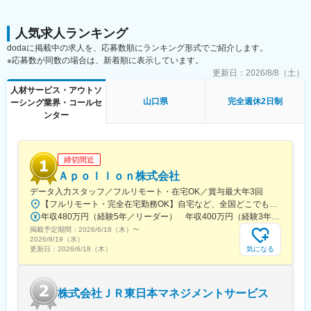
・プログラム修正・開発補助
◎将来の市場価値
・テスト・動作確認
・Web系より供給が少ない
・ドキュメント作成
・高単価領域（制御・組込）
人気求人ランキング
◎圧倒的に成長できる環境
dodaに掲載中の求人を、応募数順にランキング形式でご紹介します。
▼ステップアップ後
・年間1,040回の勉強会
※応募数が同数の場合は、新着順に表示しています。
・詳細設計（処理設計・API設計）
・講義形式＋実機経験
更新日：
2026/8/8（土）
・基本設計（画面・DB設計）
・OJTでスキル習得
・要件整理・仕様検討
人材サービス・アウトソ
山口県
完全週休2日制
■キャリアパス
ーシング業界・コールセ
▼将来的には
・開発エンジニア → 設計エンジニア
ンター
・技術選定やアーキテクチャ設計
・システムアーキテクト
・DX・AI関連プロジェクトへの参画
・DXエンジニア
・技術スペシャリスト など
締切間近
■案件例
Ａｐｏｌｌｏｎ株式会社
・IoT×スマホアプリ開発
当社は、メーカーの設計開発現場に直接入り込むため、評価・試
・製造DXシステム（クラウド×AI）
験といった初期フェーズからスタートしつつも、実機・制御・設
データ入力スタッフ／フルリモート・在宅OK／賞与最大年3回
・生産設備管理システム
計といった“本質的な技術領域”へ段階的にステップアップできる環
【フルリモート・完全在宅勤務OK】自宅など、全国どこでもあなたが働きやすい場所で働けます★転居を伴う転勤なし★全国47都道府県どこからでも応募OK【本社】東京都新宿区山吹町130番地の15 茜ビル2-A＜アクセス＞有楽町線「江戸川橋駅」、東西線「東西線」より徒歩10分※受動喫煙対策：あり
・業務効率化ツール（RPA・ローコード）
境があります。
年収480万円（経験5年／リーダー） 年収400万円（経験3年／メンバー）
・在庫管理・物流システム
また、案件数・業界の幅が圧倒的なため、「合わない環境で我慢
掲載予定期間：
2026/6/18（木）
〜
する」のではなく、自身の志向に合わせて成長できるキャリアを
2026/8/19（水）
気になる
更新日：
2026/6/18（木）
■魅力
選び続けることが可能です。
◎未経験でも成長できる仕組み
・年間1040回の技術勉強会
変更の範囲：会社の定める業務
・講義形式・実践型研修が多数
株式会社ＪＲ東日本マネジメントサービス
・エンジニア同士のコミュニティあり