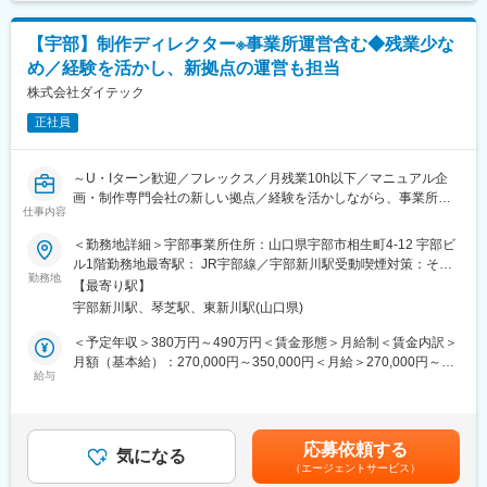
■働く環境／魅力：
◎チャレンジ精神があればいろいろな事ができる社風
【宇部】制作ディレクター※事業所運営含む◆残業少な
◎フレックスタイム制度や在宅勤務制度（規定あり）もあり、フ
め／経験を活かし、新拠点の運営も担当
レキシブルに働ける環境
◎マニュアル制作だけでなく、IT技術を融合させたマニュアル関
株式会社ダイテック
連事業を展開する中心拠点で仕事
正社員
◇設立３年のまだまだ新しい事業所です。そこで生まれる新しい
事業の成長と拡大を味わうことがで
～U・Iターン歓迎／フレックス／月残業10h以下／マニュアル企
きます。
画・制作専門会社の新しい拠点／経験を活かしながら、事業所の
◇自身の経験を活かし、新しいことにチャレンジしたいと考える
仕事内容
運営にも関わる仕事～
あなた。ひとつ上のステージを目指したいと考えるあなた。穏や
＜勤務地詳細＞宇部事業所住所：山口県宇部市相生町4-12 宇部ビ
かな気候と豊かな自然に囲まれた山口県宇部の地で、われわれと
■概要：
ル1階勤務地最寄駅： JR宇部線／宇部新川駅受動喫煙対策：その
ともにその思いを実現しませんか。
◇当社はクライアント企業向けのマニュアルや各種コンテンツの
勤務地
他（屋外喫煙場あり）変更の範囲：会社の定める事業所（リモー
【最寄り駅】
企画・制作事業を展開しています。
トワーク含む）
変更の範囲：会社の定める業務
宇部新川駅、琴芝駅、東新川駅(山口県)
※例：機械修理を行うサービスエンジニアが、必要な部品を正しく
選び、迷わず発注するために使う「パーツカタログ」や「各種マ
＜予定年収＞380万円～490万円＜賃金形態＞月給制＜賃金内訳＞
ニュアル」など
月額（基本給）：270,000円～350,000円＜月給＞270,000円～
◇今回のポジションでは事業部の責任者として、制作現場の運営
給与
350,000円＜昇給有無＞有＜残業手当＞有＜給与補足＞■経験やス
管理および、マニュアル制作のディレクションから実務まで、事
キルを考慮して決定します。■上記は年間賞与含む（過去実績2.2
業部全体をリードする役割を担います。
ヶ月分）※残業代別賃金はあくまでも目安の金額であり、選考を通
※2026年7月からスタートです。
じて上下する可能性があります。月給(月額)は固定手当を含めた表
応募依頼する
気になる
記です。
（エージェントサービス）
■具体的には：