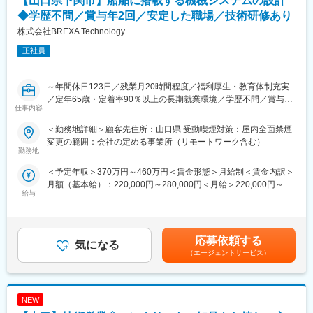
【山口県下関市】船舶に搭載する機械システムの設計
仕事があります。
◆学歴不問／賞与年2回／安定した職場／技術研修あり
＜FA制度＞
株式会社BREXA Technology
エンジニアの方を対象に社内でのキャリアチェンジを支援する制
度です。
正社員
転職をする必要なく、社内での新しいキャリアを形成し、貴方の
エンジニアとしての可能性を広げる事が可能です。
～年間休日123日／残業月20時間程度／福利厚生・教育体制充実
■働く環境：
／定年65歳・定着率90％以上の長期就業環境／学歴不問／賞与年
仕事内容
◎年間休日：120日
2回／安定した職場～
◎全社月平均残業時間：約20時間
＜勤務地詳細＞顧客先住所：山口県 受動喫煙対策：屋内全面禁煙
◎定年：65歳（その後も契約社員として継続可能）
■業務概要：
変更の範囲：会社の定める事業所（リモートワーク含む）
◎福利厚生：家賃補助制度、資格取得支援、家族手当あり
船舶に搭載する機械システムの設計をお任せします。
勤務地
＜予定年収＞370万円～460万円＜賃金形態＞月給制＜賃金内訳＞
■スキルアップ支援体制：
■業務詳細：
月額（基本給）：220,000円～280,000円＜月給＞220,000円～
・24時間365日好きな時間に技術系動画や勉強が可能です。
・設計用エレベーターや発着点におけるはしご関連などの機械シ
給与
280,000円＜昇給有無＞有＜残業手当＞有＜給与補足＞※経験、能
・Zoomにて技術研修を月数回開催。プログラミングや設計など幅
ステムの設計を行う
力、スキル等を考慮し、弊社規定により決定します。■普通残業／
広いトピックスを用意しています。
・また、その補助業務を行う
深夜残業手当：1分単位で支給■賞与：年2回（7月・12月）■昇
・スキルUPが給与UPに：アカデミー制度で取得した単位に応じ
給：年1回（4月）賃金はあくまでも目安の金額であり、選考を通
て給与UPが行われる仕組みです。
■当社だからこそ実現できるエンジニアとしての未来がある：
応募依頼する
気になる
じて上下する可能性があります。月給(月額)は固定手当を含めた表
・専門教育機関で技術取得が目指せます。
＜お取引社数3,900社＞
（エージェントサービス）
記です。
同業他社と比較をしても圧倒的なお取引社数を誇る当社。
変更の範囲：会社の定める業務
当社独占のプロジェクトも多数あり、当社だからこそ挑戦できる
仕事があります。
NEW
＜FA制度＞