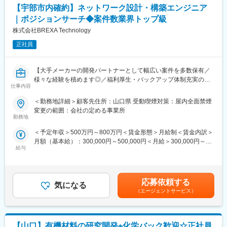
【宇部市内確約】ネットワーク設計・構築エンジニア
◆全社員が将来に不安なく働ける会社を目指す：
【豊富な研修制度】
・将来の給与の見える化と、そのイメージ
｜ポジションサーチ◆案件数業界トップ級
個人に任せきりではなく、エンジニア・エリア同士、横のつなが
・キャリアUPの為の勉強支援と給与の紐づき
株式会社BREXA Technology
りもございます。エンジニア主導での研修も行われています。ま
・定量評価の構築
た、各専門ごとの技術研修から、人間力研修まで、業界トップク
正社員
を整備し、一人一人がより良いライフサイクルを築けるような仕
ラスのグループ研修体制を整えています。「研修回数：631回／
組みづくりを実施しています。
年」「研修制度を有効活用しているエンジニア：延べ6,762名」な
【大手メーカーの開発パートナーとして幅広い案件を多数保有／
ど、他社とは比べ物にならないレベルでの研修を受けることがで
変更の範囲：会社の定める業務
様々な経験を積めます◎／福利厚生・バックアップ体制充実の中
きます。その結果が、「離職率：約6.1%（製造業平均約11％）」
仕事内容
でキャリアアップが可能／UIターン歓迎】
「勤続16年以上のエンジニア：約1500名」という実績に表れてい
ます。
＜勤務地詳細＞顧客先住所：山口県 受動喫煙対策：屋内全面禁煙
■概要：
変更の範囲：会社の定める事業所
ネットワーク設計・構築エンジニア業務をお任せします。
変更の範囲：会社の定める業務
勤務地
担当いただく案件は、業界トップクラスの案件数から最適なプロ
＜予定年収＞500万円～800万円＜賃金形態＞月給制＜賃金内訳＞
ジェクトをマッチングします。
月額（基本給）：300,000円～500,000円＜月給＞300,000円～
大手小売り業／不動産業／通信キャリアなど幅広い業界の顧客に
給与
500,000円＜昇給有無＞有＜残業手当＞有＜給与補足＞■昇給：年
対してNW・サーバー等、インフラ要件定義・設計・構築業務を担
1回（4月） ■賞与：年2回（7月・12月）賃金はあくまでも目安の
当いただきます。
金額であり、選考を通じて上下する可能性があります。月給(月額)
は固定手当を含めた表記です。
■プロジェクト例：
応募依頼する
気になる
地方自治体（県庁・市役所・区役所など）の基幹ネットワーク、
（エージェントサービス）
また
は住民サービスを支える庁内ネットワークの設計・構築から運用
設計までを一気通貫でお任せします。
【山口】有機材料の研究開発※化学バック歓迎☆正社員
住民の個人情報や重要データを扱うため、非常に高いセキュリテ