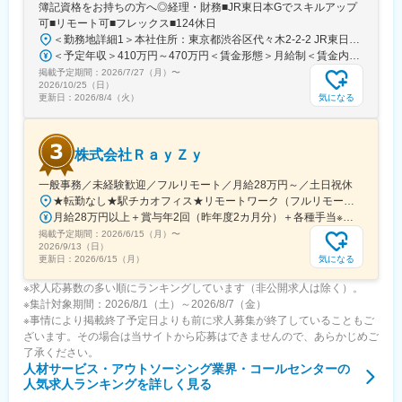
簿記資格をお持ちの方へ◎経理・財務■JR東日本Gでスキルアップ
◎市場価値が上がる評価制度
可■リモート可■フレックス■124休日
・スキル＝技術単価＝年収に直結
＜勤務地詳細1＞本社住所：東京都渋谷区代々木2-2-2 JR東日本本社ビル9階受動喫煙対策：屋内全面禁煙＜勤務地詳細2＞東京都内オフィス住所：東京都23区内 受動喫煙対策：屋内全面禁煙変更の範囲：会社の定める事業所（リモートワーク含む）
・年収1000万円超エンジニア在籍
＜予定年収＞410万円～470万円＜賃金形態＞月給制＜賃金内訳＞月額（基本給）：240,000円～250,000円＜月給＞240,000円～250,000円＜昇給有無＞有＜残業手当＞有＜給与補足＞※想定年収には残業月20Hも含めています■昇給：年1回■賞与：年2回(合計3.0ヶ月程度)※総合職：計6.0ヶ月程度■モデル年収総合職（課長）900万円総合職（マネージャー）630万円総合職（主任）520万円エリア（課員）410万円賃金はあくまでも目安の金額であり、選考を通じて上下する可能性があります。月給(月額)は固定手当を含めた表記です。
・成長に応じて案件レベルもアップ
掲載予定期間：
2026/7/27（月）
〜
2026/10/25（日）
気になる
更新日：
2026/8/4（火）
◎キャリアを一緒に考える体制
・営業がキャリア設計をサポート
・「何ができるようになるか」を重視
・上流・DX・AIなど幅広い選択肢
株式会社ＲａｙＺｙ
◎大手メーカー案件に挑戦できる
一般事務／未経験歓迎／フルリモート／月給28万円～／土日祝休
・デンソー／ソニー／三菱重工などと直接取引
★転勤なし★駅チカオフィス★リモートワーク（フルリモート相談可）※研修期間中・試用期間中はオフィス出社となります【本社】東京都渋谷区神宮前6-18-5鷹羽ビル7階◆最寄り駅：JR渋谷駅／徒歩約5分◆最寄り駅：東京メトロ千代田線・明治神宮前／徒歩約9分◆最寄り駅：JR原宿駅／徒歩約13分
・メーカー開発チームの一員として参画
月給28万円以上＋賞与年2回（昨年度2カ月分）＋各種手当※経験・能力等を考慮のうえ、決定いたします。
・実務を通して技術力を磨ける
掲載予定期間：
2026/6/15（月）
〜
2026/9/13（日）
気になる
更新日：
2026/6/15（月）
■キャリアパス
・開発エンジニア → 設計エンジニア
※求人応募数の多い順にランキングしています（非公開求人は除く）。
・システムアーキテクト
※集計対象期間：2026/8/1（土）～2026/8/7（金）
・DXエンジニア
※事情により掲載終了予定日よりも前に求人募集が終了していることもご
・技術スペシャリスト
ざいます。その場合は当サイトから応募はできませんので、あらかじめご
など
了承ください。
人材サービス・アウトソーシング業界・コールセンター
の
変更の範囲：会社の定める業務
人気求人ランキングを詳しく見る