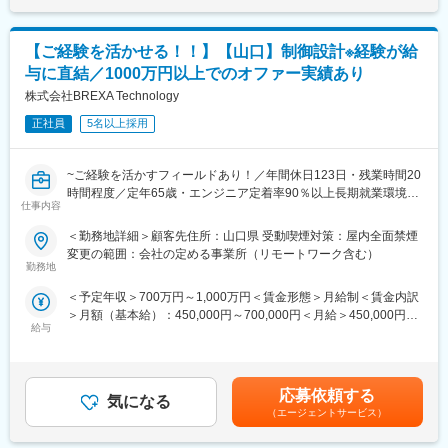
◇事業部のマネジメント業務
・収支管理、人材・組織管理、労務管理
・顧客管理、契約に関する対応
【ご経験を活かせる！！】【山口】制御設計※経験が給
◇マニュアル制作業務
与に直結／1000万円以上でのオファー実績あり
・制作に関する一連の業務（ディレクションから実務まで）
・業務に関する育成・教育
株式会社BREXA Technology
正社員
5名以上採用
■働く環境／魅力：
◎チャレンジ精神があればいろいろな事ができる社風
◎フレックスタイム制度や在宅勤務制度（規定あり）もあり、フ
~ご経験を活かすフィールドあり！／年間休日123日・残業時間20
レキシブルに働ける環境
時間程度／定年65歳・エンジニア定着率90％以上長期就業環境あ
◎マニュアル制作だけでなく、IT技術を融合させたマニュアル関
仕事内容
り~
連事業を展開する中心拠点で仕事
＜勤務地詳細＞顧客先住所：山口県 受動喫煙対策：屋内全面禁煙
◎設立3年というまだまだ新しい事業所で、新しい事業の成長と拡
◆職務概要：当社の社員としてメーカー企業に常駐し、メーカー
変更の範囲：会社の定める事業所（リモートワーク含む）
大を進めるやりがい
の技術者と連携しながら業務に取り組みます。サポートではな
勤務地
・自身の経験を活かし、新しいことにチャレンジしたいと考える
く、お持ちの技術をアウトプットしながら活躍いただける就業先
あなた。ひとつ上のステージを目指したいと考えるあなた。穏や
＜予定年収＞700万円～1,000万円＜賃金形態＞月給制＜賃金内訳
が多数ございます。また、技術者や管理者、他部門との交渉など
かな気候と豊かな自然に囲まれた山口県宇部の地で、当社と一緒
＞月額（基本給）：450,000円～700,000円＜月給＞450,000円～
をお任せする業務もございます。
にその思いを実現しませんか。
給与
700,000円＜昇給有無＞有＜残業手当＞有＜給与補足＞※社会人経
験、面接結果等を考慮の上決定します。 ■昇給：年1回（4月）■賞
■担当業務例：以下の業務の一部を、ご経験やスキルに応じて担当
変更の範囲：会社の定める業務
与：年2回（7月、12月）※過去実績2.6ヶ月賃金はあくまでも目安
していただきます。
の金額であり、選考を通じて上下する可能性があります。月給(月
・制御設計（PLC）
応募依頼する
気になる
額)は固定手当を含めた表記です。
・開発製品の例：自動車製品、半導体、家電製品、医療機器、生
（エージェントサービス）
産設備、宇宙・衛星航空、電力設備など多岐にわたります。
※ご経験やご希望に合わせてプロジェクトをご提案いたします。