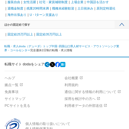
服装自由
女性活躍
社宅・家賃補助制度
上場企業
中国語を活かす
退職金制度
残業20時間未満
職種未経験歓迎
土日祝休み
原則定時退社
海外出張あり
U・Iターン支援あり
ほかの固定給で探す
固定給25万円以上
固定給35万円以上
転職・求人doda（デューダ）トップ
中国･四国
山口県
人材サービス・アウトソーシング業
界・コールセンター
完全週休2日制の転職・求人情報
転職サイト dodaをシェア
ヘルプ
会社概要
拠点一覧
利用規約
免責事項
通信に関する情報の利用について
サイトマップ
採用を検討中の方へ
PCサイトを見る
利用者データの外部送信
個人情報の取り扱いについて
個人情報保護方針