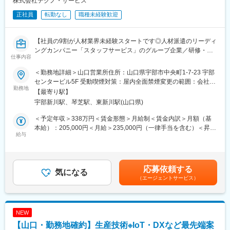
株式会社テクノ・サービス
認
◇朝礼、安全会議の運営
正社員
転勤なし
職種未経験歓迎
・作業員への安全周知徹底とリスクアセスメントの共有
■当社の魅力：
【社員の9割が人材業界未経験スタートです◎人材派遣のリーディ
◎教育研修制度
ングカンパニー「スタッフサービス」のグループ企業／研修・フ
仕事内容
・自社研修施設では、各分野で豊富な経験を持つエキスパート講
ォロー体制充実◎正社員／賞与年2回＆インセンティブあり※土日
師が常駐し、業務で必要な技術やスキルアップのための研修セミ
祝休み／フレックス勤務可／育休産休制度充実】
＜勤務地詳細＞山口営業所住所：山口県宇部市中央町1-7-23 宇部
ナー、キャリアサポートなどを実施しています。
製造・物流分野における中小から大手企業までの派遣を手掛けて
センタービル5F 受動喫煙対策：屋内全面禁煙変更の範囲：会社の
・未経験の方はまず面談等を行ったうえで個々に必要な研修をご
いる当社にて、下記業務をお任せします。
勤務地
定める事業所
【最寄り駅】
用意いたします。
・営業職：クライアント企業を訪問、担当者様のヒアリングや働
宇部新川駅、琴芝駅、東新川駅(山口県)
◎独自の評価制度
くスタッフさんへのフォロー及び新規取引先への需要ヒアリング
・評価は点数制です。定期的に営業や人材開発部スタッフとの面
など
＜予定年収＞338万円＜賃金形態＞月給制＜賃金内訳＞月額（基
談でご自身の現状や目標をすり合わせるため、評価のポイントが
※営業エリア：宇部市・山口市・周南市周辺
本給）：205,000円＜月給＞235,000円（一律手当を含む）＜昇給
わかりやすく、明確な目標を持ってスキルアップ・昇給昇格を目
■業務の魅力：
給与
有無＞有＜残業手当＞有＜給与補足＞月給には固定残業代一律3万
指せます。
感謝の言葉が、やりがいにつながります。また、正社員ですが引
円を含む。※21.9時間分※固定残業代は時間外労働の有無に関わら
◎1つのポジションで長期就業が可能
っ越しが必要な転勤もないので安心して長期の就業ができます。
ず支給。固定残業時間分を超過した場合別途支給。■賞与：年2回
・基本は1つの案件に定年まで就業する前提で、頻繁な異動は行わ
「自分にできるか不安…」そんな方も大丈夫！！まずは営業であ
（6月、12月）■インセンティブ制度あり賃金はあくまでも目安の
応募依頼する
ず、スキル定着と専門性向上を重視しています。
れば先輩に同行してクライアント企業を訪問するなど、仕事の流
気になる
金額であり、選考を通じて上下する可能性があります。月給(月額)
・一般職は4段階のグレード制を採用し、その後はマネジメント職
（エージェントサービス）
れやコツをつかんでいただきます。わからないことは何でも質問
は固定手当を含めた表記です。
またはエキスパート職へのキャリアアップが可能です。
できます。
だんだん慣れてくるころにはお客様やスタッフさんとの関係もで
■当社について：
き、感謝の言葉をいただけることも増えてくるため、非常にやり
NEW
・当社は航空宇宙、自動車、電気電子通信、IT情報、エネルギー
がいがあります。
【山口・勤務地確約】生産技術※IoT・DXなど最先端案
分野などの業界約300社の大手メーカーに技術を提供。
■当社の特徴：