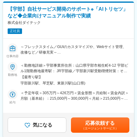
1）初期研修：導入研修
【宇部】自社サービス開発のサポート※「AIトリセツ」
就業規則や評価制度の説明など
【キャリアパス（例）】
・医療介護スタッフ（2週間程度の基礎研修必要資格取得、現場業
など◆企業向けマニュアル制作で実績
2）配属先での就業スタート
務）
株式会社ダイテック
・サービスリーダー（入社3カ月～※研修期間）
3）入社3年目～キャリアUP支援制度
正社員
・サービス提供責任者（入社半年／年収420～650万円）
※面談を行い、ご本人の強みをさらに強化し、弱みを補うための技
・サービスマネージャー（入社1年／年収560～700万円）
術研修を受講いただきます。
・エリアマネージャー（入社1年～／年収700～800万円）
～フレックスタイム／GUIのカスタマイズや、Webサイト管理、
ベテラン技術者の指導やe-learningも充実しています。
・ブロックマネージャー（年収800～900万円）
改修など／研修充実～
ご希望を最大限加味し、キャリアUPや給与UPのサポートをいた
・ゼネラルマネージャー（年収900～1200万円）
仕事内容
します。
■概要：
変更の範囲：会社の定める業務
＜勤務地詳細＞宇部事業所住所：山口県宇部市相生町4-12 宇部ビ
◇当社のサービス「AIトリセツ」に関するアシスタント業務およ
■当社、仕事の魅力
ル1階勤務地最寄駅： JR宇部線／宇部新川駅受動喫煙対策：その
び、Webマーケティングに関する業務を担います。
・「FOR Alliance System」という、担当営業、クライアントリー
勤務地
他（屋外喫煙場あり）変更の範囲：会社の定める事業所（リモー
【最寄り駅】
ダー、シニアエキスパートの3者によるサポート体制があります。
トワーク含む）
宇部新川駅、琴芝駅、東新川駅(山口県)
■具体的には：
・ワールドインテックのワークスタイルは、あなたのキャリア形
◇開発アシスタント
成をともに考え、自分に合った分野・勤務地で働けるワークスタ
＜予定年収＞305万円～426万円＜賃金形態＞月給制＜賃金内訳＞
顧客の要望をヒアリングし、仕様に合ったGUIのカスタマイズな
イルです。
月額（基本給）：215,000円～300,000円＜月給＞215,000円～
ど
・実務に必要なスキルを身に付けることができる教育研修制度が
給与
300,000円＜昇給有無＞有＜残業手当＞有＜給与補足＞■経験やス
◇Webマーケティング
あり、さまざまな技術を身に付けることができます。
キルを考慮して決定します。■上記は年間賞与含む（過去実績2.2
Webサイトの管理、改修（メンテナンスを含む）、メルマガ配信
・現在のスキルを伸ばしたい方、新しいスキルを身に付けたい
ヶ月分）※残業代別賃金はあくまでも目安の金額であり、選考を通
など
方、エンジニアから管理職を目指す方など、さまざまな方が活躍
じて上下する可能性があります。月給(月額)は固定手当を含めた表
応募依頼する
※その他、マニュアル制作に関する業務やユーザーサポートに関す
できるフィールドを用意しています。
気になる
記です。
（エージェントサービス）
る業務に携わることもできます。
変更の範囲：会社の定める業務