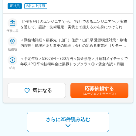
・不具合解析・ログ分析
▼ステップアップ
正社員
5名以上採用
・組込ソフト開発（C／C++）
・PLC制御プログラム修正
【“作るだけのエンジニア”から、“設計できるエンジニア”へ／実務
・設備立上げ・デバッグ
を通して、設計・技術選定・実装まで担える力を身につけられま
▼将来像
仕事内容
す】
・制御仕様設計
・システム全体設計
＜勤務地詳細＞顧客先（山口）住所：山口県 受動喫煙対策：敷地
■こんな方におすすめです
・自動化ライン構想
内喫煙可能場所あり変更の範囲：会社の定める事業所（リモート
・開発の経験はあるが、このままでいいか不安がある
勤務地
ワーク含む）
・コーディングだけでなく設計にもチャレンジしたい
■案件例
＜予定年収＞530万円～760万円＜賃金形態＞月給制メイテックで
・AIやDXに興味はあるが実務経験がない
・自動運転・車載ECU開発
年収UP◎平均技術料金は業界トップクラス◎＜賃金内訳＞月額
・将来も技術者として成長し続けたい
・半導体製造装置（スマートファクトリー）
給与
（基本給）：261,100円～393,800円その他固定手当/月：1,500円
・産業用ロボット制御
＜月給＞262,600円～395,300円＜昇給有無＞有＜残業手当＞有＜
■求人の特徴
・製鉄・搬送設備（数十トン規模）
給与補足＞■賞与：年2回（6､12月）■その他固定手当：通信手当
“いきなり上流”ではなく、段階的に設計へ成長できる環境です。
・電力・エネルギー設備
賃金はあくまでも目安の金額であり、選考を通じて上下する可能
・上流工程案件 約90％（設計へステップアップ可能）
「生活や産業を止めないシステム」に関わる仕事です
応募依頼する
気になる
性があります。月給(月額)は固定手当を含めた表記です。
・技術単価平均5,881円（スキルアップ＝年収UP）
（エージェントサービス）
・取引先4,000社以上／案件数が豊富
■魅力
・DX・AI・IoTなど将来性の高い領域に挑戦可能
◎AIに代替されにくいスキル
・ハード×制御は人の判断が不可欠
■業務内容
・物理世界（機械・電気）との接続領域
さらに25件読み込む
まずはこれまでの経験に応じた業務からスタートし、設計領域へ
◎“実機”を触る経験
とステップアップしていきます。
・ソフトだけでなく設備や装置に触れる
▼初期フェーズ
・机上ではないリアルな技術力