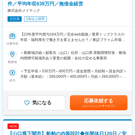
・まだ世に出ていない新製品の開発など様々なプロジェクトに参
・人材派遣のリーディングカンパニー「スタッフサービス」のグ
件／平均年収638万円／無借金経営
画し、創業から60年日本のモノづくりを支え続けています。
ループ企業です。製造・物流業界をメインに日本全国に事業所を
株式会社メイテック
・試作～資材調達～開発設計～製造（自社工場）とワンストップ
展開しています。人材派遣のノウハウと実績を活かして、製造業
でお客様のご要望に対応できることが最大の強み。
正社員
5名以上採用
派遣の分野においても大手企業から中小企業まで細やかなニーズ
にお応えし、多くのお客様に高い評価をいただいています。
変更の範囲：会社の定める業務
・働きやすい環境：有給休暇の取得を会社としても奨励してお
【23年度平均賞与164万円／完全web面接／業界トップクラスの
り、ワークライフバランスが取れていることが特徴です。女性も
年収・福利厚生で働き方を変えませんか？／東証プライム市場上
活躍し、産休・育休を経て仕事に復帰している方の実績も多数あ
仕事内容
場グループ】
ります。また、例えば子供の事情で急な休みを余儀なくされた時
も、皆快くフォローしてくれる環境があります。
＜勤務地詳細＞顧客先（山口）住所：山口県 受動喫煙対策：敷地
日本を代表する大手・中堅メーカーなど幅広い顧客先において、
※直近3年間での育休取得率は92％、復職率は87％です。
内喫煙可能場所あり変更の範囲：会社の定める事業所
設備設計、設備立ち上げ、設備導入などの生産技術に携わるをご
勤務地
・研修制度が充実：社員の9割が人材業界未経験スタートです。業
経験に合わせてお任せしていきます。スマートファクトリーの需
界未経験でも安心してご入社頂けるよう、研修制度が充実してい
＜予定年収＞530万円～800万円＜賃金形態＞月給制＜賃金内訳＞
要が高まり、引き合いも非常に多くなっていますので、最先端の
ます。入社後は座学による知識の習得を行い、ロールプレイング
月額（基本給）：269,000円～400,000円＜月給＞269,000円～
技術に携わることができます。
研修を経て、本格的な業務を行っていただきます。慣れないうち
給与
400,000円＜昇給有無＞有＜残業手当＞有＜給与補足＞※能力・経
チームや会社単位での頼れるフォローも充実しており、心強い環
は先輩社員がついて随時フォローしますので安心してご入社いた
験・年齢等を配慮の上、同社規定により決定します。■入社事例：
境が整っています。※顧客例：三菱重工業、デンソー、ソニーセミ
だけます。
手当込33歳 前職：自動車部品メーカー 400万 ⇒ 提示年収557
コンダクタソリューションズ、トヨタ自動車、ニコン、デンソー
万38歳 前職：技術者派遣 420万 ⇒ 提示年収611万44
テン、キヤノン、日本製鉄、SUBARU(敬称略)
応募依頼する
変更の範囲：会社の定める業務
気になる
歳 前職：農業機械メーカー 560万 ⇒ 提示年収751万賃金は
（エージェントサービス）
あくまでも目安の金額であり、選考を通じて上下する可能性があ
■勤務地補足：
ります。月給(月額)は固定手当を含めた表記です。
・スキルに応じて「勤務地確約」いたします。
・持ち家率は40代「56％超」
NEW
・入社後、U/Iターンも可能です
・家族手当、単身赴任手当など福利厚生充実
【山口県下関市】船舶の内装設計◆年間休日120日／安