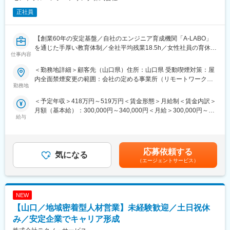
正社員
【創業60年の安定基盤／自社のエンジニア育成機関「A-LABO」
を通じた手厚い教育体制／全社平均残業18.5h／女性社員の育休取
仕事内容
得率100％／平均有休取得日数12日】
＜勤務地詳細＞顧客先（山口県）住所：山口県 受動喫煙対策：屋
■業務内容：
内全面禁煙変更の範囲：会社の定める事業所（リモートワーク含
・日本を代表する大手重工業メーカーのプロジェクトにて、化学
勤務地
む）
プラント建設・改修に伴う配管工事の安全管理(SV)を担当してい
＜予定年収＞418万円～519万円＜賃金形態＞月給制＜賃金内訳＞
ただきます。
月額（基本給）：300,000円～340,000円＜月給＞300,000円～
・現場における安全パトロールや協力会社への安全指導、書類作
給与
340,000円＜昇給有無＞有＜残業手当＞有＜給与補足＞※経験、ス
成が中心となります。
キルを考慮して決定いたします。■昇給：年1回（8月）■賞与：年
※大手ならではの整った就業環境で、長期的にご活躍いただける環
2回（7月、12月）賃金はあくまでも目安の金額であり、選考を通
境です。
じて上下する可能性があります。月給(月額)は固定手当を含めた表
応募依頼する
気になる
記です。
■業務詳細：
（エージェントサービス）
◇安全管理業務
・現場巡回による不安全箇所の特定、および事故防止のための是
正指導
NEW
◇工程確認、調整
・配管工事の進捗に合わせた安全対策の検討と実施確認
【山口／地域密着型人材営業】未経験歓迎／土日祝休
◇書類作成、管理
み／安定企業でキャリア形成
・安全指示書や報告書の作成、および施工図面（AutoCAD）の確