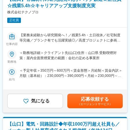
ィと安定性が求められる、やりがいの大きなプロジェクトです
☆残業5.4h☆キャリアアップ支援制度充実
株式会社テクノプロ
■入社後の流れ：
（1）入社後1～3日間：導入研修
正社員
全社員共通の研修です。会社が目指している方向性はもちろん、
ビジネスマナーや情報セキュリティ研修も行いますので、就業後
【業務未経験から研究開発へ！／残業5.4h・土日祝休／社宅制度
の想像をしていただくことができます。
等完備／ブランク有でも活躍実績◎／高度プロジェクトに参画／
仕事内容
国内最大級技術アウトソーシング企業】
（2）配属が決まり次第、現場での業務にあたっていただきます。
また、エンジニア業務に必要な知識やスキルをご自身のペースや
＜勤務地詳細＞クライアント先(山口)住所：山口県 受動喫煙対
■業務概要【変更の範囲：会社の定める業務】
タイミングに合わせて習得することができます。
策：屋内全面禁煙変更の範囲：会社の定める事業所
これまでの経験や希望を考慮し研究開発員としてプロジェクト先
◇アカデミー支援制度
勤務地
で就業いただきます。プロジェクト先は多数あり経験を生かして
◇リスキリング研修
＜予定年収＞350万円～600万円＜賃金形態＞月給制＜賃金内訳＞
働くことが可能です。
◇Be-Pro研修
月額（基本給）：230,000円～390,000円＜月給＞230,000円～
【プロジェクト実績】
◇e-ラーニング
給与
390,000円＜昇給有無＞有＜残業手当＞有＜給与補足＞※給与は、
・有機合成および分析・精製業務 等
能力・実務経験等を考慮の上、当社規程に従って決定します。■給
■当社の特徴：
与改定：年1回■賞与：年2回（4.05カ月分／年）※前年度実績賃金
※プロジェクト先は大手メーカーを含む民間企業を始め、大学、公
◇腰を据えて安心して働ける環境
はあくまでも目安の金額であり、選考を通じて上下する可能性が
的研究機関等多岐に渡ります。
安定した経営基盤をもとに、各種手当や福利厚生、働きやすい環
応募依頼する
気になる
あります。月給(月額)は固定手当を含めた表記です。
※状況によって上記プロジェクト以外にアサインとなることがござ
境づくりなどに積極的に取り組んでいます。残業も月平均10時間
（エージェントサービス）
います。
40分とオンオフのメリハリを持って活躍することが可能です。
■株式会社テクノプロの魅力：
◇「より稼げるエンジニア」へ最短距離で目指せる教育制度
【山口】電気・回路設計◆年収1000万円超え社員も／
当社は業界大手テクノプロの化学・バイオ分野に特化した社内カ
グループに在籍するエンジニア数は2万名を突破。日本国内におけ
ンパニーです。民間企業、大学、公的研究機関等に対し人材提案
るエンジニア在籍数においてトップクラスの実績を誇るからこ