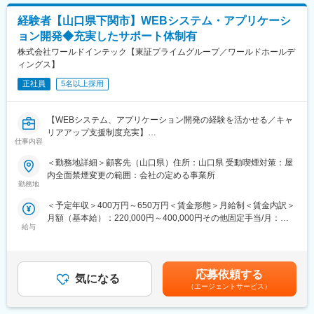
◆地元企業さまとのつながりが大きな強み
月給(月額)は固定手当を含めた表記です。
・ケアマネージャーや医療機関、福祉事業所、行政等との調整
メイツ中国はもともと、中国新聞社や中国電力など地域の大手優
経験者【山口県下関市】WEBシステム・アプリケーシ
・スタッフの採用・指導・育成
良企業から立ち上がった会社です。会社の名前が広く知られてい
・各種プロジェクトへの参加
ョン開発◆充実したサポート体制有
るほか、中国エリアの企業さまとの結びつきが非常に強く、新し
※担当エリアは選考時の希望を考慮の上、決定します。
株式会社ワールドインテック【東証プライムグループ／ワールドホールデ
い顧客のご紹介も多くあります。
ィングス】
◆未経験の方も安心
【入社直後の流れ】
入社後は約2週間の座学研修を実施。その後は、OJTのもと実務を
入社後は首都圏（東京・神奈川・埼玉）、福岡、大阪、兵庫のい
正社員
5名以上採用
覚えていただきながら、チームで協力し合って仕事を進めていき
ずれかの事業所にて、6か月間のマネージャー養成研修を行いま
ます。
す。
社員の工夫や話し方などを吸収していけるほか、困難な状況でも
【WEBシステム、アプリケーション開発の経験を活かせる／キャ
■入社～1カ月目
チームで解決をする体制です。
リアアップ支援制度充実】
・業界未経験者でもゼロから学ぶことができる基礎研修／必要資
仕事内容
格取得。なお、資格取得のための費用は当社負担となります。
変更の範囲：会社の定める業務
■業務内容
■1～3か月目
＜勤務地詳細＞顧客先（山口県）住所：山口県 受動喫煙対策：屋
ベンダーである大手重工様より降りてくるアプリケーション開発
・OJTを受けながら日勤・夜勤両方の介護現場での業務をお任せ
内全面禁煙変更の範囲：会社の定める事業所
業務
します。
勤務地
※研修終了後は現場業務は無くなるため日勤のみ
＜予定年収＞400万円～650万円＜賃金形態＞月給制＜賃金内訳＞
■使用ツール
■3～6か月目
月額（基本給）：220,000円～400,000円その他固定手当/月：
JAVA、C♯.net、Python
・マネージャー業務を学んでいただきます。ピープルマネジメン
給与
30,000円＜月給＞250,000円～430,000円＜昇給有無＞有＜残業手
トだけでなく、売上管理や各事業所が目標を達成するための事業
当＞有＜給与補足＞※経験・スキルに応じて提案いたしますので金
■魅力
所運営を行います。※上司がメンターとなり手厚いサポートがござ
額が上下する可能性がございます。■昇給：年1回（2月）■賞与：
国内最大手のSier様と大手重工業様が共同出資して設立されたICT
います。
年2回（7月・12月）、2025年度実績3ヶ月分■その他固定手当：
企業です。巨大なモノづくり現場をITで支える安定感と、最先端
■本配属後
応募依頼する
気になる
実務手当賃金はあくまでも目安の金額であり、選考を通じて上下
技術を活用したDX推進が醍醐味です。
・各事業所の課題や目的に合わせてマネジメント業務に専念頂き
（エージェントサービス）
する可能性があります。月給(月額)は固定手当を含めた表記です。
ます。
■当社のキャリアプラン
※独り立ち後はリモート×出社も可