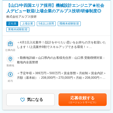
・医療用画像管理システムの保守・メンテナンス・障害対応業務
続的に需要があり、景気によって変動されにくく、事業安定性が
【山口/中四国エリア採用】機械設計エンジニア★社会
働き方としても予防保全が中心となるため、突発なトラブル対応
あることも特徴です。設備は、大手ゼネコンにも引けを取らない
はほぼ発生しませんので、ご安心ください。
人デビュー歓迎/上場企業のアルプス技研/研修制度◎
ほど最先端かつ、充実した設備が整備されています。
株式会社アルプス技研
変更の範囲：会社の定める業務
■主要取引先TOP10(2022年3月期)
正社員
上場企業
5名以上採用
職種未経験歓迎
株式会社デンソー／ソニーセミコンダクタソリューションズ株式
業種未経験歓迎
会社／三菱重工業株式会社／パナソニック株式会社／株式会社ニ
コン／トヨタ自動車株式会社／株式会社日立ハイテク／株式会社
SUBARU／株式会社デンソーテン／テルモ株式会社
＜4月1日入社案件！/設計をやりたい思いをお持ちの方を歓迎いた
企業まで1,000社（グループ計）
します！/上流案件9割でスキルアップできる環境！＞
仕事内容
■研修体制
■募集背景
＜勤務地詳細＞山口県内のお客様先住所：山口県 受動喫煙対策：
技術研修から、ビジネスマナーなど一般的な研修まで、業界ナン
現状として取引先とのプロジェクト要請案件が拡大しており、技
敷地内全面禁煙
バーワンのグループ研修体制を整えています。他社とは比べ物に
術力・人間力を持ったエンジニアが必要となっています。
勤務地
ならないレベルでの研修を受けることができます。研修センター
今後、製造業における人材のあらゆるニーズへ対応できるよう
＜予定年収＞389万円～500万円＜賃金形態＞月給制＜賃金内訳＞
は厚木、名古屋をはじめとして全国12か所にあり、研修センター
「ポテンシャル人材をプロフェッショナルな人材に」をテーマに
月額（基本給）：208,000円～270,000円＜月給＞208,000円～
から遠い地域にいる場合でも、通信教育補助制度（資格取得後半
教育前提での増員採用をいたします。
給与
270,000円＜昇給有無＞有＜残業手当＞有＜給与補足＞※経験・年
額返金）や、PCにカメラをつけての研修を受講することができま
齢・能力を考慮の上、優遇します。■残業手当は全額支給となりま
す。
■仕事内容
す。■賞与：月2回（6月・12月）賃金はあくまでも目安の金額で
同社のお取引する様々な業界(自動車・医療・半導体等)の企業様の
あり、選考を通じて上下する可能性があります。月給(月額)は固定
■仕事の決定方法
エンジニアとして、機械設計の業務をご担当いただきます。
応募依頼する
気になる
手当を含めた表記です。
メイテックの受注（仕事）情報とエンジニア社員の職歴・スキ
（エージェントサービス）
ル・研修情報はすべてベストマッチングシステム（BMS）という
■既卒の方も新卒同様の手厚い研修を受けられる！
社内システムで管理されています。エンジニア社員は最低月1回当
2～3か月を目途に、同社の集合研修(神奈川県内)に参加いただき