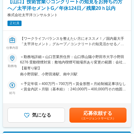
エンジニアの方を対象に社内でのキャリアチェンジを支援する制
【山口】技術営業◇コンクリートの知見をお持ちの方
度です。
へ／太平洋セメントG／年休124日／残業20ｈ以内
転職をする必要なく、社内での新しいキャリアを形成し、貴方の
株式会社太平洋コンサルタント
エンジニアとしての可能性を広げる事が可能です。
正社員
■働く環境：
◎年間休日：123日
◎全社月平均残業時間：約20時間
【ワークライフバランスを整えたい方にオススメ！／国内最大手
◎定年：65歳（その後も契約社員として継続可能）
「太平洋セメント」グループ／コンクリートの知見活かせる／長
仕事内容
◎福利厚生：家賃補助制度、資格取得支援、家族手当あり
期就業可／平均残業20H／土日祝休・年休124日／月平均20時間
程度／WLB◎】
＜勤務地詳細＞山口営業所住所：山口県山陽小野田市大字小野田
■スキルアップ支援体制：
6276 受動喫煙対策：敷地内喫煙可能場所あり変更の範囲：会社の
・24時間365日好きな時間に技術系動画や勉強が可能です。
■業務内容：
勤務地
定める事業所
【最寄り駅】
・Zoomにて技術研修を月数回開催。プログラミングや設計など幅
総資産1兆円のセメント業界最大手「太平洋セメント」グループ傘
南小野田駅、小野田港駅、南中川駅
広いトピックスを用意しています。
下のコンサルティング企業である当社において、主にコンクリー
・スキルUPが給与UPに：アカデミー制度で取得した単位に応じ
トに係る試験・分析・調査・評価・測定に関する営業、顧客への
＜予定年収＞400万円～700万円＜賃金形態＞月給制補足事項なし
て給与UPが行われる仕組みです。
提案、コンサルティングをお任せします。
＜賃金内訳＞月額（基本給）：240,000円～400,000円その他固定
・専門教育機関で技術取得が目指せます。
給与
手当/月：20,000円～50,000円＜月給＞260,000円～450,000円＜
また、同社の強みはコンクリートの試験業務だけではなく、現地
昇給有無＞有＜残業手当＞有＜給与補足＞※給与詳細は経験を考慮
変更の範囲：会社の定める業務
調査から補修設計まで一気通貫でサービスを提案できる点です。
した上で同社規定により決定します。■昇給：年1回（2～3％）■
様々な顧客のニーズに沿って幅広い提案ができることが最大の魅
賞与：年2回（過去実績2.7～3.7ヶ月分） 賃金はあくまでも目安の
応募依頼する
力となります。
気になる
金額であり、選考を通じて上下する可能性があります。月給(月額)
（エージェントサービス）
顧客先は、建設会社、大手ゼネコン、設計事務所等であり、顧客
は固定手当を含めた表記です。
との信頼関係構築が重要なお仕事です。一部新規営業もございま
すが、基本的にはルート営業がメインとなります。