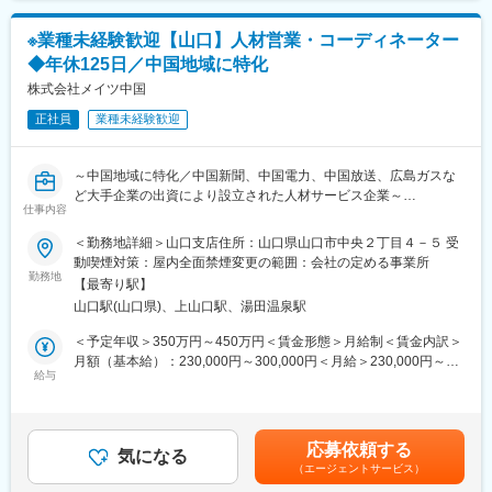
2～3か月を目途に、同社の集合研修(神奈川県内)に参加いただき
等、評価を定量的にしている為、曖昧になることなく、頑張りは
ます。
必ず繁栄される評価制度を確立しています。
※業種未経験歓迎【山口】人材営業・コーディネーター
研修に係る費用はすべて会社負担となり、遠方にお住いの方は期
間限定の住居手配も可能です。(一部自己負担あり)
◆年休125日／中国地域に特化
■同社について
「本当は設計をやりたい」といった新卒初期配属で希望の業務が
株式会社メイツ中国
同社は1968年の創業以来、「技術者集団」として事業成長を続
できていない方も歓迎いたします！
け、東証プライム上場の安定性を誇ります。
正社員
業種未経験歓迎
派遣先メーカーは700社以上。自動車関連から家電、精密機器、
■電気・電子分野の研修例
半導体、工作機器、ソフト、医療、航空宇宙など業種も幅広く、
・電子回路の計測技術
大手有名メーカーとも多数取引があります。
～中国地域に特化／中国新聞、中国電力、中国放送、広島ガスな
・鉛フリーはんだ付け技術
ど大手企業の出資により設立された人材サービス企業～
・トランジスタ回路の設計・評価技術
仕事内容
・オペアンプ回路の設計・評価技術 等
■業務概要：
＜勤務地詳細＞山口支店住所：山口県山口市中央２丁目４－５ 受
中国地方に根ざした人材サービスを展開する当社。
＜アルプス技研の魅力＞
動喫煙対策：屋内全面禁煙変更の範囲：会社の定める事業所
地域密着型企業として、地元企業さまとのつながりを大切に事業
■希望勤務地が通りやすい・キャリアチェンジ可
勤務地
【最寄り駅】
を拡大してきました。
配属先については希望の職種・勤務地をできる限り尊重します。
山口駅(山口県)、上山口駅、湯田温泉駅
今回は、そんな当社で「人材営業またはコーディネーター」とし
また、最初の案件以降、同社が持つ案件にて挑戦したい案件があ
て活躍いただける方を募集します。
れば、声をあげて頂き、スキルが足りなくても、どの案件でどん
＜予定年収＞350万円～450万円＜賃金形態＞月給制＜賃金内訳＞
なスキルを身に着けるべきかを教えてもらえる環境であり、希望
月額（基本給）：230,000円～300,000円＜月給＞230,000円～
■業務詳細：
を叶える為に会社がサポートします。
給与
300,000円＜昇給有無＞有＜残業手当＞有＜給与補足＞経験やス
最適な人材を探している「企業」と、理想の仕事を探している
キャリアパスに関してもエンジニアスペシャリスト、現場・請負
キルを考慮し、当社規定により決定いたします■昇給：年1回■賞
「スタッフ」をむすぶ仕事です。
マネジメント、管理経営部門などのポジションを用意していま
与：年2回■モデル年収：年収400万円：経験2年／月給25万円+賞
入社後は、希望と適性により「法人営業」または「人材コーディ
す。
与年収500万円：経験10年／月給30万円+賞与年収600万円：経験
応募依頼する
ネーター」として配属します。
気になる
15年／月給35万円+賞与賃金はあくまでも目安の金額であり、選
（エージェントサービス）
【法人営業】
■評価制度が明確
考を通じて上下する可能性があります。月給(月額)は固定手当を含