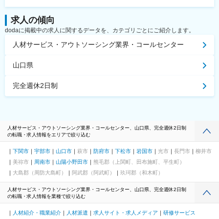
求人の傾向
dodaに掲載中の求人に関するデータを、カテゴリごとにご紹介します。
人材サービス・アウトソーシング業界・コールセンター
山口県
完全週休2日制
人材サービス・アウトソーシング業界・コールセンター、山口県、完全週休2日制
の転職・求人情報をエリアで絞り込む
下関市
宇部市
山口市
萩市
防府市
下松市
岩国市
光市
長門市
柳井市
美祢市
周南市
山陽小野田市
熊毛郡（上関町、田布施町、平生町）
大島郡（周防大島町）
阿武郡（阿武町）
玖珂郡（和木町）
人材サービス・アウトソーシング業界・コールセンター、山口県、完全週休2日制
の転職・求人情報を業種で絞り込む
人材紹介・職業紹介
人材派遣
求人サイト・求人メディア
研修サービス