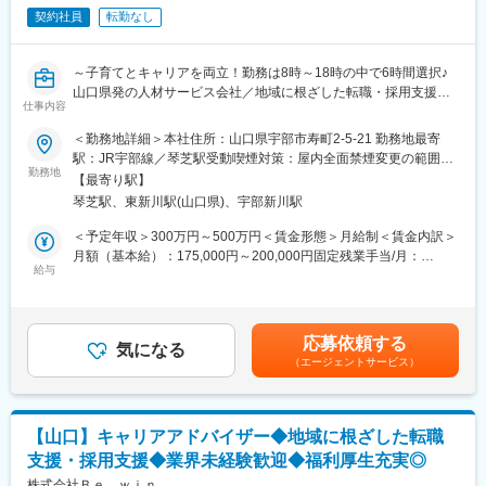
◎エンジニアとしての市場価値向上が年収に直結する評価制度
契約社員
転勤なし
（製造業平均約11％）」「勤続16年以上のエンジニア：約1500
（年収1000万円越えの現役エンジニアも在籍）
名」という実績に表れています。
◎年間887回のエンジニア主催技術勉強会で圧倒的成長環境
～子育てとキャリアを両立！勤務は8時～18時の中で6時間選択♪
◎業界や職種を超えたメイテックの仲間とつながり自主勉強会も
変更の範囲：会社の定める業務
山口県発の人材サービス会社／地域に根ざした転職・採用支援～
含め技術力を研鑽可能
仕事内容
◎最先端の技術情報を知る担当営業とともに身に着けるべき技術
■この求人のポイント
や経験すべき業界を考え、キャリアを形成できる戦略的ローテー
＜勤務地詳細＞本社住所：山口県宇部市寿町2-5-21 勤務地最寄
・営業経験を活かして、人材業界でキャリアを続けられる
ション制度
駅：JR宇部線／琴芝駅受動喫煙対策：屋内全面禁煙変更の範囲：
・1日6時間勤務で 家庭と仕事を両立しやすい！
◎配属先メーカーの現場新入社員OJT・技術指導を担うほどの技
勤務地
会社の定める事業所
【最寄り駅】
・契約社員でも やりがいのある仕事に挑戦できる
術力への圧倒的信頼
琴芝駅、東新川駅(山口県)、宇部新川駅
◎技術単価平均5688円のハイレベルなPJTを担当可能
■こんな方におすすめ
◎上流工程PJTが約90%
＜予定年収＞300万円～500万円＜賃金形態＞月給制＜賃金内訳＞
・30代で子育てと仕事を両立したい方
◎年齢制限なしの家具付き社宅に月額２万500円で住める
月額（基本給）：175,000円～200,000円固定残業手当/月：
・時短勤務でも 成長実感のある仕事がしたい方
給与
33,642円～38,272円（固定残業時間20時間0分/月）超過した時間
・営業の仕事をあきらめたくない方
【豊富な研修制度】
外労働の残業手当は追加支給＜月給＞208,642円～238,272円（一
・人と企業をつなぐ仕事にやりがいを感じる方
個人に任せきりではなく、エンジニア・エリア同士、横のつなが
律手当を含む）＜昇給有無＞有＜残業手当＞有＜給与補足＞賞与
りもございます。エンジニア主導での研修も行われています。ま
回数：2回賞与実績：昨年度実績2ヶ月/年賃金はあくまでも目安の
応募依頼する
■会社について
た、各専門ごとの技術研修から、人間力研修まで、業界トップク
気になる
金額であり、選考を通じて上下する可能性があります。月給(月額)
（エージェントサービス）
山口県発の地域密着型人材サービス会社として
ラスのグループ研修体制を整えています。
は固定手当を含めた表記です。
企業と働く人をつなぐ支援を行っています
「研修回数：631回／年」「研修制度を有効活用しているエンジ
一人ひとりの事情に寄り添い
ニア：延べ6,762名」など、他社とは比べ物にならないレベルでの
長く働き続けられる環境づくりを大切にしています
研修を受けることができます。その結果が、「離職率：約6.1%
【山口】キャリアアドバイザー◆地域に根ざした転職
（製造業平均約11％）」「勤続16年以上のエンジニア：約1500
支援・採用支援◆業界未経験歓迎◆福利厚生充実◎
■お任せする仕事内容
名」という実績に表れています。
ご経験やご希望に合わせて、業務を調整します。
株式会社Ｂｅ ｗｉｎ