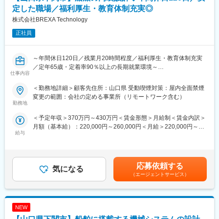
定した職場／福利厚生・教育体制充実◎
■研修体制：
株式会社BREXA Technology
＜トレンド技術研修＞
全社員にDX向けの研修を受講いただいています。知識度合いに合
正社員
わせて、DXとは？という初歩的なところ～AI、AWSなどのトレン
ド技術に関わる研修までご用意しています。若手社員からベテラ
ン社員までご経験を問わず研修を受けることが可能です。
～年間休日120日／残業月20時間程度／福利厚生・教育体制充実
＜豊富な研修制度＞
／定年65歳・定着率90％以上の長期就業環境～
仕事内容
個人に任せきりではなく、エンジニア・エリア同士、横のつなが
りもございます。エンジニア主導での研修も行われています。ま
■仕事内容：
＜勤務地詳細＞顧客先住所：山口県 受動喫煙対策：屋内全面禁煙
た、各専門ごとの技術研修から、人間力研修まで、業界トップク
大手重工メーカー系列企業での客船や商船の設計業務をお任せ致
変更の範囲：会社の定める事業所（リモートワーク含む）
ラスのグループ研修体制を整えています。「研修回数：631回／
します。
勤務地
年」「研修制度を有効活用しているエンジニア：延べ6,762名」な
＜予定年収＞370万円～430万円＜賃金形態＞月給制＜賃金内訳＞
ど、他社とは比べ物にならないレベルでの研修を受けることがで
■業務内容：
月額（基本給）：220,000円～260,000円＜月給＞220,000円～
きます。その結果が、「離職率：6.1%（製造業平均約11％）」
◇船舶の内艤装に関する設計
給与
260,000円＜昇給有無＞有＜残業手当＞有＜給与補足＞※経験、能
「勤続16年以上のエンジニア：約1500名」という実績に表れてい
・内艤装（船舶の居住区に関する設備、主に配管関係など）を設
力、スキル等を考慮し、弊社規定により決定します。■普通残業／
ます。
計
深夜残業手当：1分単位で支給■賞与：年2回（7月・12月）■昇
配管や船を動かすための装置との干渉も配慮しながら内装レイア
給：年1回（4月）賃金はあくまでも目安の金額であり、選考を通
変更の範囲：会社の定める業務
ウトを設計していくので、他部署との調整も頻繁に行いながら製
応募依頼する
気になる
じて上下する可能性があります。月給(月額)は固定手当を含めた表
品の図面を作成していただきます。
（エージェントサービス）
記です。
■当社だからこそ実現できるエンジニアとしての未来がある：
＜お取引社数3,900社＞
NEW
同業他社と比較をしても圧倒的なお取引社数を誇る当社。
当社独占のプロジェクトも多数あり、当社だからこそ挑戦できる