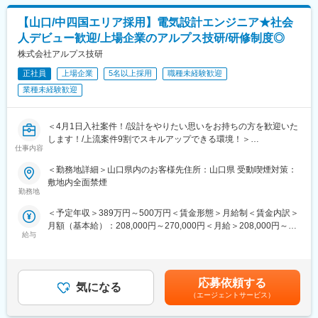
■評価制度が明確
ます。
同社の評価制度はすべてポイント制で、何をしたら何点/何点取得
【山口/中四国エリア採用】電気設計エンジニア★社会
研修に係る費用はすべて会社負担となり、遠方にお住いの方は期
で昇格等、評価を定量的にしている為、曖昧になることなく、頑
間限定の住居手配も可能です。(一部自己負担あり)
人デビュー歓迎/上場企業のアルプス技研/研修制度◎
張りは必ず繁栄される評価制度を確立しています。
「本当は設計をやりたい」といった新卒初期配属で希望の業務が
株式会社アルプス技研
できていない方も歓迎いたします！
■同社について
正社員
上場企業
5名以上採用
職種未経験歓迎
同社は1968年の創業以来、「技術者集団」として事業成長を続
■ソフトウェア分野の研修例
業種未経験歓迎
け、東証プライム上場の安定性を誇ります。
・開発プロセス/UMLによるオブジェクト指向
派遣先メーカーは700社以上。自動車関連から家電、精密機器、
・プログラミング演習
半導体、工作機器、ソフト、医療、航空宇宙など業種も幅広く、
・組み込み演習
＜4月1日入社案件！/設計をやりたい思いをお持ちの方を歓迎いた
大手有名メーカーとも多数取引があります。
・データベース/SQL (JAVA/Pythonコース) 等
します！/上流案件9割でスキルアップできる環境！＞
仕事内容
＜アルプス技研の魅力＞
■募集背景
＜勤務地詳細＞山口県内のお客様先住所：山口県 受動喫煙対策：
■希望勤務地が通りやすい・キャリアチェンジ可
現状として取引先とのプロジェクト要請案件が拡大しており、技
敷地内全面禁煙
配属先については希望の職種・勤務地をできる限り尊重します。
術力・人間力を持ったエンジニアが必要となっています。
勤務地
また、最初の案件以降、同社が持つ案件にて挑戦したい案件があ
今後、製造業における人材のあらゆるニーズへ対応できるよう
＜予定年収＞389万円～500万円＜賃金形態＞月給制＜賃金内訳＞
れば、声をあげて頂き、スキルが足りなくても、どの案件でどん
「ポテンシャル人材をプロフェッショナルな人材に」をテーマに
月額（基本給）：208,000円～270,000円＜月給＞208,000円～
なスキルを身に着けるべきかを教えてもらえる環境であり、希望
教育前提での増員採用をいたします。
給与
270,000円＜昇給有無＞有＜残業手当＞有＜給与補足＞※経験・年
を叶える為に会社がサポートします。
齢・能力を考慮の上、優遇します。■残業手当は全額支給となりま
キャリアパスに関してもエンジニアスペシャリスト、現場・請負
■仕事内容
す。■賞与：月2回（6月・12月）賃金はあくまでも目安の金額で
マネジメント、管理経営部門などのポジションを用意がありま
同社のお取引する様々な業界(自動車・医療・半導体等)の企業様の
あり、選考を通じて上下する可能性があります。月給(月額)は固定
す。
エンジニアとして、電気設計の業務をご担当いただきます。
応募依頼する
気になる
手当を含めた表記です。
（エージェントサービス）
■評価制度が明確
■既卒の方も新卒同様の手厚い研修を受けられる！
評価制度はすべてポイント制で、何をしたら何点/何点取得で昇格