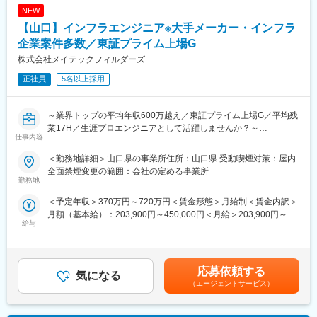
NEW
■フォロー体制：
【山口】インフラエンジニア※大手メーカー・インフラ
同社は営業未経験でもご入社いただける事例が多く、コンクリー
トの知見をお持ちであればチャレンジすることが可能です。主に
企業案件多数／東証プライム上場G
OJTで先輩社員と一緒に営業に行っていただきます。独り立ちす
株式会社メイテックフィルダーズ
るまではしっかりとフォローさせていただきますのでご安心くだ
正社員
5名以上採用
さい。社員育成にも注力しており、系列グループの勉強会、試験
費用全額負担等サポートも充実しています。
～業界トップの平均年収600万越え／東証プライム上場G／平均残
■将来的なキャリア：
業17H／生涯プロエンジニアとして活躍しませんか？～
技術センターとの連携もしながら専門的な提案も実施いただきま
仕事内容
すが、将来的には専門性も身に付けて一人で営業を行っていただ
■魅力点
きます。ゆくゆくは拠点の所長といったマネジメントにもチャレ
＜勤務地詳細＞山口県の事業所住所：山口県 受動喫煙対策：屋内
◎東証プライム上場の業界圧倒的No.1／殆どの方が現年収を上回
ンジすることが可能です。
全面禁煙変更の範囲：会社の定める事業所
って入社してます◎
勤務地
◎メーカー案件多数／モノ×AIのエンジニア／日本のモノづくり、
■魅力/やりがい：
＜予定年収＞370万円～720万円＜賃金形態＞月給制＜賃金内訳＞
上流工程に携わるチャンス
創業以来、毎年賞与支給/社員還元精神が根幹にあり、定着率9割
月額（基本給）：203,900円～450,000円＜月給＞203,900円～
以上と定着率も高いです。また、休日にはメールが来ないような
給与
450,000円＜昇給有無＞有＜残業手当＞有＜給与補足＞能力・経
■業務内容
規制を設けていたり、月平均残業20時間まで残業間を削減したり
験・年齢等を考慮の上、同社規程により決定※モデル年収30歳
入社後は、ご本人のご経歴に合わせて、サーバー、ネットワーク
とワークライフバランスを整えやすい環境です。
470万円（月収27万9475円）35歳 521万円（月収29万8705円）
における運用保守やシステム導入保守の業務をお任せします。
賃金はあくまでも目安の金額であり、選考を通じて上下する可能
案件例：※顧客と案件数も圧倒的で稼働率95%を誇ります。
応募依頼する
■魅力：
気になる
性があります。月給(月額)は固定手当を含めた表記です。
・官公庁向けシステムの仕様打ち合わせ、システムメンテナン
総資産1兆円のセメント業界最大手「太平洋セメントG」のコンサ
（エージェントサービス）
ス、バージョンアップ業務
ルティング企業です。売上は伸び続けており、安定的な財務基盤
・顧客社内システムの改修及び効率化業務
があります。多くのコンクリート建造物を支える事業で、ほぼ永