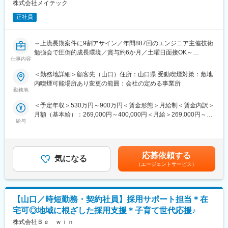
株式会社メイテック
ム開発
＜社会人博士制度＞
正社員
在職中の学位取得を支援する制度です。受験料・授業料まで会社
■魅力：
が全額負担し受講期間中、給与、福利厚生が不利になることはあ
◎エンジニアとしての市場価値向上が年収に直結する評価制度
りません。
～上流長期案件に9割アサイン／年間887回のエンジニア主催技術
（年収1000万円越えの現役エンジニアも在籍）
勉強会で圧倒的成長環境／賞与約6か月／土曜日面接OK～
◎年間887回のエンジニア主催技術勉強会で圧倒的成長環境
仕事内容
◎業界や職種を超えたメイテックの仲間とつながり自主勉強会も
■業務内容：
含め技術力を研鑽可能
変更の範囲：本文参照
＜勤務地詳細＞顧客先（山口）住所：山口県 受動喫煙対策：敷地
設計開発（三次元CADを用いた製品・装置等の機構・筐体設計
◎最先端の技術情報を知る担当営業とともに身に着けるべき技術
内喫煙可能場所あり変更の範囲：会社の定める事業所
等）及び解析・実験・評価業務等
や経験すべき業界を考え、キャリアを形成できる戦略的ローテー
勤務地
ション制度
＜予定年収＞530万円～900万円＜賃金形態＞月給制＜賃金内訳＞
■案件例：
◎配属先メーカーの現場新入社員OJT・技術指導を担うほどの技
月額（基本給）：269,000円～400,000円＜月給＞269,000円～
◇自動車・二輪車：エンジン制御システムの設計開発
術力への圧倒的信頼
給与
400,000円＜昇給有無＞有＜残業手当＞有賃金はあくまでも目安
燃料消費が最小で出力を最大に引き出す、高効率エンジンの設計
◎技術単価平均5688円のハイレベルなPJTを担当可能
の金額であり、選考を通じて上下する可能性があります。月給(月
を行う。また、それを制御する制御システムおよび触媒装置の開
◎上流工程PJTが約90%
額)は固定手当を含めた表記です。
発・設計を行う。
◎年齢制限なしの家具付き社宅に月額２万500円で住める
◇宇宙：ロケット用油圧系機器の開発
応募依頼する
気になる
・ロケット用のエンジン方向制御油圧系統機器の機能設計や配管
【豊富な研修制度】
（エージェントサービス）
艤装設計
個人に任せきりではなく、エンジニア・エリア同士、横のつなが
・熱解析や流体解析を実施し組合せ機能評価試験要求書作成
りもございます。エンジニア主導での研修も行われています。ま
◇ロボット：水中探索ロボットの設計開発
た、各専門ごとの技術研修から、人間力研修まで、業界トップク
【山口／時短勤務・契約社員】採用サポート担当＊在
三次元CADを用いて水中探索ロボットの構想設計から詳細設計、
ラスのグループ研修体制を整えています。
試作実験まで幅広く対応する。
「研修回数：631回／年」「研修制度を有効活用しているエンジ
宅可◎地域に根ざした採用支援＊子育て世代応援♪
ニア：延べ6,762名」など、他社とは比べ物にならないレベルでの
株式会社Ｂｅ ｗｉｎ
■魅力：
研修を受けることができます。その結果が、「離職率：約6.1%