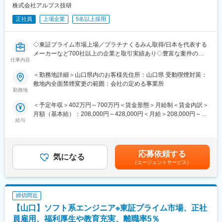
株式会社アルプス技研
け、東証プライム上場の安定性を誇ります。
派遣先メーカーは700社以上。自動車関連から家電、精密機器、
■電気・電子分野の研修例
正社員
上場企業
5名以上採用
半導体、工作機器、ソフト、医療、航空宇宙など業種も幅広く、
・電子回路の計測技術
大手有名メーカーとも多数取引があります。
・鉛フリーはんだ付け技術
・トランジスタ回路の設計・評価技術
◇東証プライム市場上場／プラチナくるみん取得/日本を代表する
・オペアンプ回路の設計・評価技術 等
メーカーなど700社以上の企業と取引実績あり◇豊富な案件の中
仕事内容
から、あなたの経験・スキル・希望などに応じて最適なプロジェ
＜アルプス技研の魅力＞
クトへ配属！営業所と社員同士の横のつながりも大事にする企業
＜勤務地詳細＞山口県内のお客様先住所：山口県 受動喫煙対策：
■希望勤務地が通りやすい・キャリアチェンジ可
◇
敷地内全面禁煙変更の範囲：会社の定める事業所
配属先については希望の職種・勤務地をできる限り尊重します。
勤務地
また、最初の案件以降、同社が持つ案件にて挑戦したい案件があ
■仕事内容：
＜予定年収＞402万円～700万円＜賃金形態＞月給制＜賃金内訳＞
れば、声をあげて頂き、スキルが足りなくても、どの案件でどん
電気系のエンジニアとして、最先端メカトロニクス分野の電気・
月額（基本給）：208,000円～428,000円＜月給＞208,000円～
なスキルを身に着けるべきかを教えてもらえる環境であり、希望
電子回路設計や解析・評価業務を中心とした一連の業務をお任せ
給与
428,000円＜昇給有無＞有＜残業手当＞有＜給与補足＞予定年収
を叶える為に会社がサポートします。
します。あなたの経験・スキル・希望を考慮し、最適なプロジェ
はあくまでも目安の金額であり、選考を通じて上下する可能性が
キャリアパスに関してもエンジニアスペシャリスト、現場・請負
クトへ配属。経験の浅い方は補助業務に携わることが可能です。
あります。※上記予定年収とは別途残業代が全額支給されます※ほ
マネジメント、管理経営部門などのポジションを用意していま
経験豊富な方は、即戦力としてPM業務でご活躍いただけます！
か、役職ポスト給（最大70,000円）資格取得報奨金、単身赴任手
す。
応募依頼する
気になる
当、Web手当、交代勤務手当など賃金はあくまでも目安の金額で
◇業務詳細：
（エージェントサービス）
あり、選考を通じて上下する可能性があります。月給(月額)は固定
■評価制度が明確
【具体的な業務】
手当を含めた表記です。
同社の評価制度はすべてポイント制で、何をしたら何点/何点取得
アナログ・デジタル回路設計、マイコン設計、光学設計業務
で昇格等、評価を定量的にしている為、曖昧になることなく、頑
【案件例】
張りは必ず繁栄される評価制度を確立しています。
締切間近
・IoT、5GシステムLSI回路設計／産業機器、ロボットの制御回路
設計
【山口】ソフト系エンジニア※東証プライム市場、正社
■同社について
員雇用、福利厚生や教育充実、離職率5％
同社は1968年の創業以来、「技術者集団」として事業成長を続