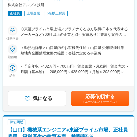
■主な取引先■
株式会社アルプス技研
け、東証プライム上場の安定性を誇ります。
・自動車関連企業
派遣先メーカーは700社以上。自動車関連から家電、精密機器、
・電気機器メーカー
正社員
上場企業
5名以上採用
半導体、工作機器、ソフト、医療、航空宇宙など業種も幅広く、
・精密機器メーカー
大手有名メーカーとも多数取引があります。
など
◇東証プライム市場上場／プラチナくるみん取得/日本を代表する
※ご希望の勤務地に沿って、派遣先を決定します。就業開始後も、
メーカーなど700社以上の企業と取引実績あり◇豊富な案件の中
仕事内容
ご希望の勤務地やキャリア形成に沿うように経験を積んでいただ
から、あなたの経験・スキル・希望などに応じて最適なプロジェ
きます。（頻繁な配置転換や、意向に沿わない派遣先就業はあり
クトへ配属！営業所と社員同士の横のつながりも大事にする企業
＜勤務地詳細＞山口県内のお客様先住所：山口県 受動喫煙対策：
ません）
◇
敷地内全面禁煙変更の範囲：会社の定める事業所
勤務地
■補足：
■仕事内容：
＜予定年収＞402万円～700万円＜賃金形態＞月給制＜賃金内訳＞
同社では多くのエンジニアが大手メーカー、IT企業の開発部門で
ソフト系開発案件の上流工程を中心とした一連の開発工程をお任
月額（基本給）：208,000円～428,000円＜月給＞208,000円～
活躍中であり、ものづくりの上流工程案件に多数携わることがで
せします。あなたの経験・スキル・希望を考慮し、最適なプロジ
給与
428,000円＜昇給有無＞有＜残業手当＞有＜給与補足＞予定年収
きます。
ェクトへ配属。
はあくまでも目安の金額であり、選考を通じて上下する可能性が
経験の浅い方は補助業務に携わることが可能です。経験豊富な方
あります。※上記予定年収とは別途残業代が全額支給されます※ほ
■同社の魅力点：
は、即戦力としてPM業務でご活躍いただけます！
か、役職ポスト給（最大70,000円）資格取得報奨金、単身赴任手
【経営の安定】
応募依頼する
気になる
当、Web手当、交代勤務手当など賃金はあくまでも目安の金額で
・自己資本比率65.8％で経営安定(※通常40％以上あれば健全)。
■具体的な業務■
（エージェントサービス）
あり、選考を通じて上下する可能性があります。月給(月額)は固定
さらに、売上・経常利益ともに年々増加傾向にあります。
・クラウド・ｗebアプリケーション開発
手当を含めた表記です。
株式上場後は20年以上黒字経営が続いています。
・制御系組込ソフトウェア開発
・創業から55年以上、一度も社員の人員整理をしていません。
・金融機関向けシステム開発
初任給も年々アップしています。
締切間近
・Androidアプリ開発
【長期就業のための手厚いサポート】
・業務系・製造系システム開発
【山口】機械系エンジニア※東証プライム市場、正社員
・年休127日/月残業15.7時間/有給取得率79.1％
雇用、福利厚生や教育充実、離職率5％