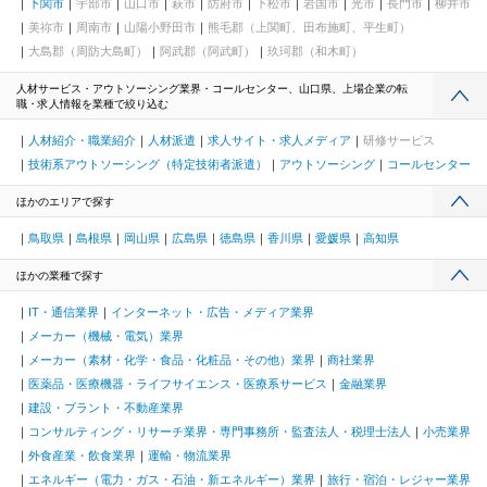
下関市
宇部市
山口市
萩市
防府市
下松市
岩国市
光市
長門市
柳井市
美祢市
周南市
山陽小野田市
熊毛郡（上関町、田布施町、平生町）
大島郡（周防大島町）
阿武郡（阿武町）
玖珂郡（和木町）
人材サービス・アウトソーシング業界・コールセンター、山口県、上場企業の転
職・求人情報を業種で絞り込む
人材紹介・職業紹介
人材派遣
求人サイト・求人メディア
研修サービス
技術系アウトソーシング（特定技術者派遣）
アウトソーシング
コールセンター
ほかのエリアで探す
鳥取県
島根県
岡山県
広島県
徳島県
香川県
愛媛県
高知県
ほかの業種で探す
IT・通信業界
インターネット・広告・メディア業界
メーカー（機械・電気）業界
メーカー（素材・化学・食品・化粧品・その他）業界
商社業界
医薬品・医療機器・ライフサイエンス・医療系サービス
金融業界
建設・プラント・不動産業界
コンサルティング・リサーチ業界・専門事務所・監査法人・税理士法人
小売業界
外食産業・飲食業界
運輸・物流業界
エネルギー（電力・ガス・石油・新エネルギー）業界
旅行・宿泊・レジャー業界