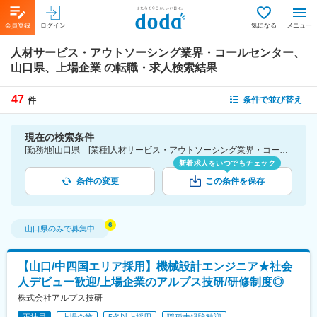
会員登録
ログイン
気になる
メニュー
人材サービス・アウトソーシング業界・コールセンター、
山口県、上場企業
の転職・求人検索結果
47
条件で並び替え
件
現在の検索条件
[勤務地]山口県 [業種]人材サービス・アウトソーシング業界・コールセンター [詳細条件](会社・職場の環境)上場企業
新着求人をいつでもチェック
条件の変更
この条件を保存
山口県
のみで募集中
【山口/中四国エリア採用】機械設計エンジニア★社会
人デビュー歓迎/上場企業のアルプス技研/研修制度◎
株式会社アルプス技研