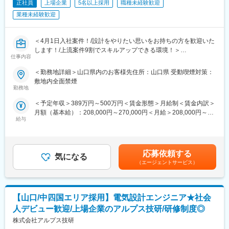
正社員
上場企業
5名以上採用
職種未経験歓迎
■機械分野の研修例
業種未経験歓迎
・精密測定技術
・実践機械製図研修
・機械設計技術基礎
＜4月1日入社案件！/設計をやりたい思いをお持ちの方を歓迎いた
・板金・射出成型基礎
します！/上流案件9割でスキルアップできる環境！＞
仕事内容
・機械加工基礎
・AIを活用した機械設計 等
■募集背景
＜勤務地詳細＞山口県内のお客様先住所：山口県 受動喫煙対策：
現状として取引先とのプロジェクト要請案件が拡大しており、技
敷地内全面禁煙
＜アルプス技研の魅力＞
術力・人間力を持ったエンジニアが必要となっています。
勤務地
■希望勤務地が通りやすい・キャリアチェンジ可
今後、製造業における人材のあらゆるニーズへ対応できるよう
＜予定年収＞389万円～500万円＜賃金形態＞月給制＜賃金内訳＞
配属先については希望の職種・勤務地をできる限り尊重します。
「ポテンシャル人材をプロフェッショナルな人材に」をテーマに
月額（基本給）：208,000円～270,000円＜月給＞208,000円～
また、最初の案件以降、同社が持つ案件にて挑戦したい案件があ
教育前提での増員採用をいたします。
給与
270,000円＜昇給有無＞有＜残業手当＞有＜給与補足＞※経験・年
れば、声をあげて頂き、スキルが足りなくても、どの案件でどん
齢・能力を考慮の上、優遇します。■残業手当は全額支給となりま
なスキルを身に着けるべきかを教えてもらえる環境であり、希望
■仕事内容
す。■賞与：月2回（6月・12月）賃金はあくまでも目安の金額で
を叶える為に会社がサポートします。
同社のお取引する様々な業界(自動車・医療・半導体等)の企業様の
あり、選考を通じて上下する可能性があります。月給(月額)は固定
キャリアパスに関してもエンジニアスペシャリスト、現場・請負
組み込みエンジニアとして業務をご担当いただきます。
応募依頼する
気になる
手当を含めた表記です。
マネジメント、管理経営部門などのポジションを用意していま
（エージェントサービス）
す。
■既卒の方も新卒同様の手厚い研修を受けられる！
2～3か月を目途に、同社の集合研修(神奈川県内)に参加いただき
■評価制度が明確
ます。
同社の評価制度はすべてポイント制で、何をしたら何点/何点取得
【山口/中四国エリア採用】電気設計エンジニア★社会
研修に係る費用はすべて会社負担となり、遠方にお住いの方は期
で昇格等、評価を定量的にしている為、曖昧になることなく、頑
間限定の住居手配も可能です。(一部自己負担あり)
人デビュー歓迎/上場企業のアルプス技研/研修制度◎
張りは必ず繁栄される評価制度を確立しています。
「本当は設計をやりたい」といった新卒初期配属で希望の業務が
株式会社アルプス技研
できていない方も歓迎いたします！