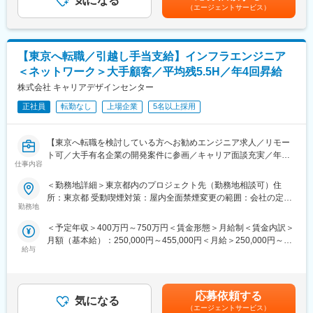
気になる
給41.5万円／年収676万円賃金はあくまでも目安の金額であり、
程へのステップアップも可能です。
同社は「エンジニアファースト」を大切にし、将来キャリアや希
（エージェントサービス）
選考を通じて上下する可能性があります。月給(月額)は固定手当を
■具体的な業務
望条件、働き方まで丁寧にヒアリング。経験・得意分野や挑戦し
含めた表記です。
・Webシステム／Webサービスのバックエンド開発
たい技術を踏まえ、数年後の成長につながる案件を提案します。
・既存システムの追加開発・改修・保守
案件は複数提示し、最終決定はエンジニア本人。会社都合の一方
【東京へ転職／引越し手当支給】インフラエンジニア
・新機能の設計・実装・改善提案
的なアサインはなく、想いを形にできる環境です。
・単体テスト・結合テスト
＜ネットワーク＞大手顧客／平均残5.5H／年4回昇給
・リリース後の運用改善、パフォーマンス最適化
■スキルアップ／魅力
株式会社 キャリアデザインセンター
・開発ドキュメント作成、チーム内連携
・大手企業や話題性の高い案件が中心
■プロジェクト例
正社員
転勤なし
上場企業
5名以上採用
・幅広い業界・技術領域に携われるため、経験値を着実に高める
（1） 採用管理・人事系システムの追加開発
ことができます。
追加開発／改修／保守
・身につけたい技術やキャリア目標に応じて、資格取得手当（1～
【東京へ転職を検討している方へお勧めエンジニア求人／リモー
開発環境
5万円程度／資格ごとを活用可能。
ト可／大手有名企業の開発案件に参画／キャリア面談充実／年収
言語：PHP、jQuery、Ajax、HTML、CSS
・エンジニアの目指したいキャリア、スキルアップ、働き方、ご
仕事内容
グレード30段階／年4回の昇進昇格機会有／MAX1200万円までUP
DB：MySQL
家族を考慮した案件アサイン
された方もいます！】
FW：Laravel
＜勤務地詳細＞東京都内のプロジェクト先（勤務地相談可）住
OS：Linux
所：東京都 受動喫煙対策：屋内全面禁煙変更の範囲：会社の定め
■業務内容
その他：Apache、Git、Trello
勤務地
変更の範囲：会社の定める業務
る事業所（リモートワーク含む）
大手有名企業や成長中企業のプロジェクトに参画し、ネットワー
（2） ゲーム実況配信アプリのバックエンド開発
＜予定年収＞400万円～750万円＜賃金形態＞月給制＜賃金内訳＞
クエンジニアとして設計・構築・運用保守まで、スキルやご志向
GoによるWebアプリケーション開発
月額（基本給）：250,000円～455,000円＜月給＞250,000円～
に応じた業務をお任せします。
新機能の設計・開発、既存機能の改善
給与
455,000円＜昇給有無＞有＜残業手当＞有＜給与補足＞■昇給：年
プロジェクト先は、ECモール運営企業、独立系SIer、インフラコ
開発環境
4回、昇給の機会がある為、四半期で優秀な成績を収めた場合はそ
ンサルティング企業など多岐にわたり、Cisco／YAMAHA製品を
バックエンド：Go（Perl）
の都度給与アップを実現することが可能■賞与：2ヶ月分×2回（売
中心としたネットワーク基盤に携わる機会も豊富です。
フロントエンド：TypeScript
上実績に合わせた評価項目を用意しています）賃金はあくまでも
「安定した運用を極めたい」「構築・設計にチャレンジしたい」
インフラ：GCP
応募依頼する
気になる
目安の金額であり、選考を通じて上下する可能性があります。月
「将来的には上流工程へ進みたい」といったエンジニア一人ひと
共通ツール：GitHub、Slack、Confluence
（エージェントサービス）