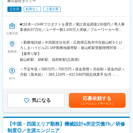
株式会社タイミー
初任給も年々アップしています。
【長期就業のための手厚いサポート】
■主な取引先■
正社員
転勤なし
上場企業
・年休124日/月残業17.6時間/有給取得率74％
・自動車関連企業
・男性の育児・看護休暇も運用実績あり
・電気機器メーカー
・育児休暇取得率100％(※くるみんマーク取得企業)/育児休暇か
■□日本一のHRプロダクトを運営／累計資金調達130億円／導入事
・精密機器メーカー
らの復帰率100％
業者約37万社／ユーザー数1,100万人突破／ブルーワーカー市場
など
仕事内容
・子ども手当(18歳まで月1万円)
の人的課題解決□■
・持株会や確定拠出年金などの資産形成サポートも充実
※ご希望の勤務地に沿って、派遣先を決定します。就業開始後も、
＜勤務地詳細＞中四国支社住所：広島県広島市中区銀山町3-1 ひ
■当社の営業戦略／スタイル
ご希望の勤務地やキャリア形成に沿うように経験を積んでいただ
ろしまハイビル21 16F勤務地最寄駅：銀山町駅受動喫煙対策：敷
・企業の経営課題／人的課題の解決に中長期にわたり伴走するコ
きます。（頻繁な配置転換や、意向に沿わない派遣先就業はあり
勤務地
地内喫煙可能場所あり
【最寄り駅】
変更の範囲：会社の定める業務
ンサルティング要素の強いポジションです
ません）
銀山町駅、胡町駅、稲荷町駅(広島県)
・時には新たなビジネスモデルを創出する事業責任者やプロジェ
クトオーナーとして市場価値を飛躍的に高められるポジションで
■補足：
＜予定年収＞580万円～700万円＜賃金形態＞月給制＜賃金内訳＞
す
同社では多くのエンジニアが大手メーカー、IT企業の開発部門で
月額（基本給）：365,133円～431,540円固定残業手当/月：
・クライアントごとの個社戦略プランニングが自らに委ねられる
活躍中であり、ものづくりの上流工程案件に多数携わることがで
給与
118,200円～142,700円（固定残業時間45時間0分/月）超過した時
ため、非常に大きな裁量を経験出来ます
きます。
間外労働の残業手当は追加支給＜月給＞483,333円～574,240円
（一律手当を含む）＜昇給有無＞有＜残業手当＞有＜給与補足＞※
■ミッション
■同社の魅力点：
想定年収構成：ベース給与 ＋ 賞与※対象者のみShort-term
応募依頼する
当社の事業成長を牽引する中核として、人的課題からアプローチ
【経営の安定】
気になる
Incentiveを追加支給※年2回の人事考課にて給与改定あり賃金はあ
（エージェントサービス）
を行い、経営課題の解決を推進をサポートする「真のビジネスパ
・自己資本比率65.8％で経営安定(※通常40％以上あれば健全)。
くまでも目安の金額であり、選考を通じて上下する可能性があり
ートナー」を担って頂きます。既存顧客の利用最大化、継続利用
さらに、売上・経常利益ともに年々増加傾向にあります。
ます。月給(月額)は固定手当を含めた表記です。
のリレーション構築まで推進頂きます。
株式上場後は20年以上黒字経営が続いています。
・創業から55年以上、一度も社員の人員整理をしていません。
【中国・四国エリア勤務】機械設計※所定労働7h／研修
タイミーを活用してクライアントの人手不足・人材課題を解決
初任給も年々アップしています。
制度◎／生涯エンジニア
し、事業成長を伴走する役割を担っていただきます。1回の稼働ご
【長期就業のための手厚いサポート】