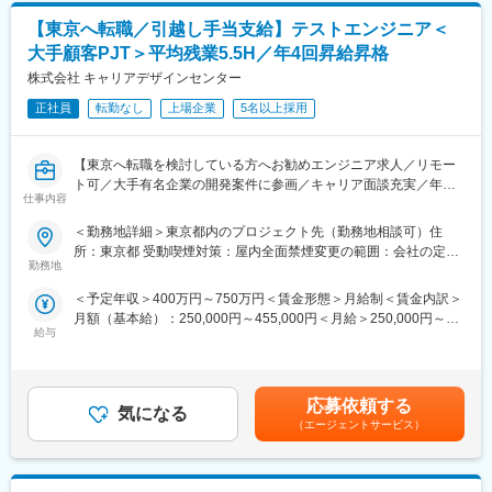
・クラウド環境へのサーバー移行（オンプレミス → クラウド）
・身につけたい技術やキャリア目標に応じて、資格取得手当（1～
【東京へ転職／引越し手当支給】テストエンジニア＜
・仮想サーバー、ネットワーク、ストレージの設計・設定
5万円程度／資格ごとを活用可能。
・クラウド環境の運用・保守、障害対応
・エンジニアの目指したいキャリア、スキルアップ、働き方、ご
大手顧客PJT＞平均残業5.5H／年4回昇給昇格
・インフラ構成の改善提案、パフォーマンス最適化
家族を考慮した案件アサイン
株式会社 キャリアデザインセンター
・各種ドキュメント作成、ベンダー・関係部門との調整
■プロジェクト例
正社員
転勤なし
上場企業
5名以上採用
変更の範囲：会社の定める業務
（1） ソフトウェア開発会社でのAWS環境設計・構築
AWSを活用したインフラ環境の設計・構築
【東京へ転職を検討している方へお勧めエンジニア求人／リモー
新規クラウド環境の立ち上げ、運用基盤整備
ト可／大手有名企業の開発案件に参画／キャリア面談充実／年収
（2） 独立系SIerでのAzureへのサーバー移行
仕事内容
グレード30段階／年4回の昇進昇格機会有】
既存オンプレミス環境からAzureへのクラウド移行
■業務内容
サーバー設計・構築、動作検証、移行後の運用支援
＜勤務地詳細＞東京都内のプロジェクト先（勤務地相談可）住
大手有名企業や自社サービス企業の開発プロジェクトに参画し
（3） サーバーコンサルティング企業でのAWS設計・構築
所：東京都 受動喫煙対策：屋内全面禁煙変更の範囲：会社の定め
テストエンジニアとしてソフトウェア品質を支える重要な役割を
顧客要件に基づいたAWS構成検討
勤務地
る事業所（リモートワーク含む）
担っていただきます。
インフラ設計～構築、運用改善支援
＜予定年収＞400万円～750万円＜賃金形態＞月給制＜賃金内訳＞
Webサービス、業務系システム、自社SaaSプロダクトなど多様な
■案件アサイン
月額（基本給）：250,000円～455,000円＜月給＞250,000円～
案件を通じて、テスト実施だけでなく、設計・計画・品質改善ま
同社は「エンジニアファースト」を大切にし、将来キャリアや希
給与
455,000円＜昇給有無＞有＜残業手当＞有＜給与補足＞■昇給：年
で幅広く経験できる環境です。
望条件、働き方まで丁寧にヒアリング。経験・得意分野や挑戦し
4回、昇給の機会がある為、四半期で優秀な成績を収めた場合はそ
経験・スキルに応じて、テスト実施 → テスト設計 → テスト計画
たい技術を踏まえ、数年後の成長につながる案件を提案します。
の都度給与アップを実現することが可能■賞与：2ヶ月分×2回（売
／自動化／QA業務へと段階的なキャリアアップも可能です。
案件は複数提示し、最終決定はエンジニア本人。会社都合の一方
上実績に合わせた評価項目を用意しています）■年収例経験者：月
■具体的な内容
的なアサインはなく、想いを形にできる環境です。
応募依頼する
気になる
給41.5万円／年収676万円賃金はあくまでも目安の金額であり、
・テスト計画・テスト方針の策定
■スキルアップ／魅力
（エージェントサービス）
選考を通じて上下する可能性があります。月給(月額)は固定手当を
・テスト仕様書・テストケースの作成
・大手企業や話題性の高い案件が中心
含めた表記です。
・テスト実施、結果分析・報告
・幅広い業界・技術領域に携われるため、経験値を着実に高める
・不具合再現確認および開発チームとの連携
ことができます。