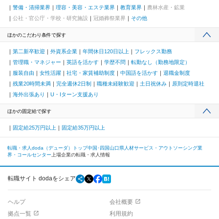
警備・清掃業界
理容・美容・エステ業界
教育業界
農林水産・鉱業
公社・官公庁・学校・研究施設
冠婚葬祭業界
その他
ほかのこだわり条件で探す
第二新卒歓迎
外資系企業
年間休日120日以上
フレックス勤務
管理職・マネジャー
英語を活かす
学歴不問
転勤なし（勤務地限定）
服装自由
女性活躍
社宅・家賃補助制度
中国語を活かす
退職金制度
残業20時間未満
完全週休2日制
職種未経験歓迎
土日祝休み
原則定時退社
海外出張あり
U・Iターン支援あり
ほかの固定給で探す
固定給25万円以上
固定給35万円以上
転職・求人doda（デューダ）トップ
中国･四国
山口県
人材サービス・アウトソーシング業
界・コールセンター
上場企業の転職・求人情報
転職サイト dodaをシェア
ヘルプ
会社概要
拠点一覧
利用規約