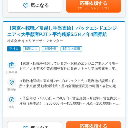
回（売上実績に合わせた評価項目を用意しています。）■年収例：
題性・社会的インパクトの大きいサービス開発に関わるチャンス
応募依頼する
気になる
経験者／月給41.5万円／年収676万円賃金はあくまでも目安の金
も豊富。
（エージェントサービス）
額であり、選考を通じて上下する可能性があります。月給(月額)は
Kotlin／Swift／C#など主流言語を用いた開発経験を活かしなが
固定手当を含めた表記です。
ら、スキルの幅と深さを伸ばしていけます。
【東京へ転職／引越し手当支給】バックエンドエンジ
■プロジェクト例
（1） 大手SIer向けスマホアプリ開発
ニア＜大手顧客PJT＞平均残業5.5Ｈ／年4回昇給
工程：設計／実装／UT／コードレビュー／テスト項目レビュー
株式会社 キャリアデザインセンター
開発環境：Android Studio
言語：Kotlin
正社員
転勤なし
上場企業
5名以上採用
（2） 大手ゲーム会社のスマホ格闘ゲーム開発
プラットフォーム：Unity（C#）
【東京へ転職を検討している方へお勧めエンジニア求人／リモー
環境：Mac、LAMP（nginx可）
ト可／大手有名企業の開発案件に参画／キャリア面談充実／年収
（3） ヘルスケア系スマホアプリ開発
仕事内容
グレード30段階／年4回の昇進昇格機会有／MAX1200万円までUP
言語：Swift または Kotlin
された方もいます！】
環境：Windows
＜勤務地詳細＞東京都内のプロジェクト先（勤務地相談可）住
DB：MySQL
所：東京都 受動喫煙対策：屋内全面禁煙変更の範囲：会社の定め
■業務内容
ツール：Git、Redmine
勤務地
る事業所（リモートワーク含む）
大手有名企業や注目度の高い開発プロジェクトに参画し、バック
＜予定年収＞400万円～750万円＜賃金形態＞月給制＜賃金内訳＞
エンドエンジニアとして設計～開発・運用改善まで、幅広いフェ
開発環境（例）
月額（基本給）：250,000円～455,000円＜月給＞250,000円～
ーズでスキルを磨いていただきます。
言語：Kotlin（Java）、Swift、C# など
給与
455,000円＜昇給有無＞有＜残業手当＞有＜給与補足＞■昇給：年
人事・採用管理システム、Fintech、ゲーム・エンタメ、医療、官
開発ツール：Android Studio、Unity、Xamarin、React Native な
4回、昇給の機会がある為、四半期で優秀な成績を収めた場合はそ
公庁、決済サービスなど、社会インフラを支える大規模・高品質
ど
の都度給与アップを実現することが可能■賞与：2ヶ月分×2回（売
なシステム開発案件が豊富にあります。経験やご志向に応じて、
上実績に合わせた評価項目を用意しています）■年収例経験者：月
運用保守中心から設計・新規開発、将来的には技術選定や上流工
■案件アサイン
応募依頼する