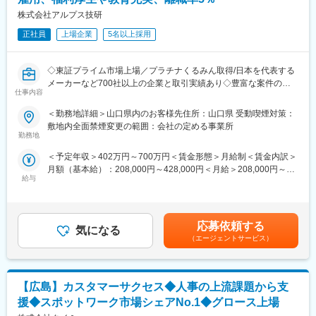
・男性の育児・看護休暇も運用実績あり
■プロジェクト例■
株式会社アルプス技研
・育児休暇取得率100％(※くるみんマーク取得企業)/育児休暇か
・画像・音声AI診断ソフトウェア開発
らの復帰率100％
・半導体検査装置の画像処理ソフトウェア開発
正社員
上場企業
5名以上採用
・子ども手当(18歳まで月1万円)
など
・持株会や確定拠出年金などの資産形成サポートも充実
■主な取引先■
◇東証プライム市場上場／プラチナくるみん取得/日本を代表する
・自動車関連企業
メーカーなど700社以上の企業と取引実績あり◇豊富な案件の中
変更の範囲：会社の定める業務
仕事内容
・電気機器メーカー
から、あなたの経験・スキル・希望などに応じて最適なプロジェ
・精密機器メーカー
クトへ配属！営業所と社員同士の横のつながりも大事にする企業
＜勤務地詳細＞山口県内のお客様先住所：山口県 受動喫煙対策：
※ご希望の勤務地に沿って、派遣先を決定します。就業開始後も、
◇
敷地内全面禁煙変更の範囲：会社の定める事業所
ご希望の勤務地やキャリア形成に沿うように経験を積んでいただ
勤務地
きます。（頻繁な配置転換や、意向に沿わない派遣先就業はあり
■仕事内容：
＜予定年収＞402万円～700万円＜賃金形態＞月給制＜賃金内訳＞
ません）
機械系のエンジニアとして、最先端メカトロニクス分野の機械設
月額（基本給）：208,000円～428,000円＜月給＞208,000円～
計から解析・評価業務を中心とした業務をお任せします。あなた
給与
428,000円＜昇給有無＞有＜残業手当＞有＜給与補足＞予定年収
■補足：
の経験・スキル・希望を考慮し、最適なプロジェクトへ配属。経
はあくまでも目安の金額であり、選考を通じて上下する可能性が
同社では3600名のエンジニアが大手メーカー、IT企業の開発部門
験の浅い方は補助業務に携わることが可能です。経験豊富な方
あります。※上記予定年収とは別途残業代が全額支給されます※ほ
で活躍中であり、ものづくりの上流工程案件に多数携わることが
は、即戦力としてPM業務でご活躍いただけます！
か、役職ポスト給（最大70,000円）資格取得報奨金、単身赴任手
できます。
応募依頼する
気になる
当、Web手当、交代勤務手当など賃金はあくまでも目安の金額で
◇業務詳細：
（エージェントサービス）
あり、選考を通じて上下する可能性があります。月給(月額)は固定
■同社の魅力点：
【具体的な業務】
手当を含めた表記です。
【経営の安定】
CADを利用したモデリング、機械・構想設計業務
・自己資本比率65.8％で経営安定(※通常40％以上あれば健全)。
さらに、売上・経常利益ともに年々増加傾向にあります。
【広島】カスタマーサクセス◆人事の上流課題から支
【案件例】
株式上場後は20年以上黒字経営が続いています。
航空機、航空機用エンジンの設計開発／宇宙ステーション、人工
援◆スポットワーク市場シェアNo.1◆グロース上場
・創業から55年以上、一度も社員の人員整理をしていません。
衛星などの構造設計