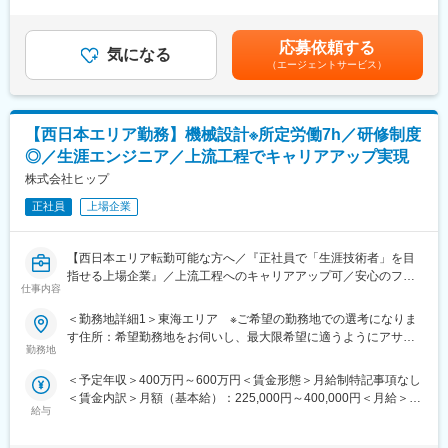
7時間制：1日7時間以上働いた分が残業代として支給されます。
解析業務などを担当していただきます。
様々な施策があります。
残業時間分は割増料金となりますので、技術者の収入アップに繋
【変更の範囲：会社の定める業務】
・営業担当による密なフォロー：各営業担当はきちんとフォロー
がります。所定外労働手当は全額支給です。■昇給年1回、賞与年
できる担当人数（20～40名）を担当します。週1回～月1回まで各
応募依頼する
気になる
2回【年収例】年収450万円／28歳(経験5年)、年収595万円／38歳
◆こんな悩みはないですか？当社でスキルアップできます！◆
技術者に合わせた頻度で連絡をし、目指すキャリアや人生設計の
（エージェントサービス）
(経験15年)賃金はあくまでも目安の金額であり、選考を通じて上
◇コロナ禍で不安定さを痛感し、会社に依存する形ではなく手に
方向性、職場環境の改善等の悩み相談まで話し合い、技術者の希
下する可能性があります。月給(月額)は固定手当を含めた表記で
職をつけたい。
望に沿う提案をしています。女性技術者の育休・産休取得実績も
す。
◇昔からモノづくりに興味があったが、未経験なのでチャレンジ
あります。
【西日本エリア勤務】機械設計※所定労働7h／研修制度
できていない。
・メンター制度：異なる派遣先の社員同士がグループを組み、仕
◇今の会社に明確な評価基準がなく、自身のキャリアやスキルア
事や技術に対する相談などを受け付ける制度があります。月1回、
◎／生涯エンジニア／上流工程でキャリアアップ実現
ップの実感がない。
勉強会を行っているグループもあるとのこと。
株式会社ヒップ
・社内掲示板：特定派遣の企業ですと、派遣元の企業への帰属意
◆案件配属後：
正社員
上場企業
識がなくなりがちですが、社内掲示板にて異なる派遣先の社員と
2年～3年程度アサイン案件に携わります。
技術的な質問からおすすめのお店まで情報交換することができま
半年に1度営業とプロジェクトリーダーと面談し、自身の状態や希
す。
【西日本エリア転勤可能な方へ／『正社員で「生涯技術者」を目
望の案件のヒアリングを行い、次回案件アサイン時に適切なプロ
指せる上場企業』／上流工程へのキャリアアップ可／安心のフォ
ジェクトに配属できるような体制を整えています。
変更の範囲：本文参照
仕事内容
ロー体制／研修制度充実／低い離職率】
そのため、多種多様な業界のクライアント先プロジェクトを担当
することができ、幅広い知識とスキルを身に付けることができま
＜勤務地詳細1＞東海エリア ※ご希望の勤務地での選考になりま
■担当業務：自動車、家電製品、通信機器、航空宇宙機器等の設計
す。
す住所：希望勤務地をお伺いし、最大限希望に適うようにアサイ
開発及び、解析業務を担当していただきます。具体的には、自動
勤務地
ンします。 受動喫煙対策：屋内全面禁煙＜勤務地詳細2＞関西エ
車内外装、駆動系設計、家電製品（液晶テレビ、デジタルカメ
■充実した研修制度：
リア ※ご希望の勤務地での選考になります住所：大阪府 受動喫
＜予定年収＞400万円～600万円＜賃金形態＞月給制特記事項なし
ラ、洗濯機、冷蔵庫など）、通信、OA機器（携帯電話、ノート
煙対策：屋内全面禁煙＜勤務地詳細3＞中国・九州エリア ※ご希
＜賃金内訳＞月額（基本給）：225,000円～400,000円＜月給＞
PC、プリンター、FAXなど）、航空機、各種製造装置など他多数
■当社の魅力：
望の勤務地での選考します。住所：希望勤務地をお伺いし、最大
給与
225,000円～400,000円＜昇給有無＞有＜残業手当＞有＜給与補足
■充実した研修制度：
「心の福利厚生」：技術者が快適な就業環境を維持できるよう、
限希望に適うようにアサインします。 受動喫煙対策：屋内全面禁
＞■就業時間7時間制：1日7時間以上働いた分が残業代として支給
入社後の基礎研修の他、機械設計、電気電子回路設計、システム
様々な施策があります。
煙