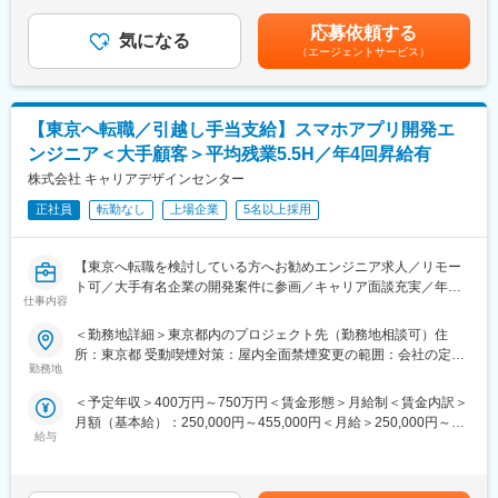
されます。残業時間分は割増料金となりますので、技術者の収入
開発どの分野においてもOJTが可能となる体制、設備を整備して
・営業担当による密なフォロー：各営業担当はきちんとフォロー
アップに繋がります。所定外労働手当は全額支給です。■昇給年1
います。自己啓発のための通信教育講座も充実しています。受講
できる担当人数（20～40名）を担当します。週1回～月1回まで各
応募依頼する
気になる
回、賞与年2回【年収例】年収450万円／28歳(経験5年)、年収595
料は終了時に全額会社負担となり、報奨金も贈呈されます。
技術者に合わせた頻度で連絡をし、目指すキャリアや人生設計の
（エージェントサービス）
万円／38歳(経験15年)賃金はあくまでも目安の金額であり、選考
■同社の魅力：
方向性、職場環境の改善等の悩み相談まで話し合い、技術者の希
を通じて上下する可能性があります。月給(月額)は固定手当を含め
「心の福利厚生」：技術者が快適な就業環境を維持できるよう、
望に沿う提案をしています。女性技術者の育休・産休取得実績も
た表記です。
様々な施策があります。
あります。
【東京へ転職／引越し手当支給】スマホアプリ開発エ
・営業担当による密なフォロー：各営業担当はきちんとフォロー
・メンター制度：異なる派遣先の社員同士がグループを組み、仕
できる担当人数（20～40名）を担当します。週1回～月1回まで各
事や技術に対する相談などを受け付ける制度があります。月1回、
ンジニア＜大手顧客＞平均残業5.5H／年4回昇給有
技術者に合わせた頻度で連絡をし、目指すキャリアや人生設計の
勉強会を行っているグループもあるとのこと。
株式会社 キャリアデザインセンター
方向性、職場環境の改善等の悩み相談まで話し合い、技術者の希
・社内掲示板：特定派遣の企業ですと、派遣元の企業への帰属意
望に沿う提案をしています。女性技術者の育休・産休取得実績も
正社員
転勤なし
上場企業
5名以上採用
識がなくなりがちですが、社内掲示板にて異なる派遣先の社員と
あります。
技術的な質問からおすすめのお店まで情報交換することができま
・年1回の営業所集会：社内方針の共有及び社内人脈形成の場があ
す。
【東京へ転職を検討している方へお勧めエンジニア求人／リモー
ります。
ト可／大手有名企業の開発案件に参画／キャリア面談充実／年収
・メンター制度：異なる派遣先の社員同士がグループを組み、仕
変更の範囲：本文参照
仕事内容
グレード30段階／年4回の昇進昇格機会有／MAX1200万円までUP
事や技術に対する相談などを受け付ける制度があります。月1回、
された方もいます！】
勉強会を行っているグループもあるとのこと。
＜勤務地詳細＞東京都内のプロジェクト先（勤務地相談可）住
・社内掲示板：特定派遣の企業ですと、派遣元の企業への帰属意
所：東京都 受動喫煙対策：屋内全面禁煙変更の範囲：会社の定め
■業務内容
識がなくなりがちですが、社内掲示板にて異なる派遣先の社員と
勤務地
る事業所（リモートワーク含む）
大手有名企業のスマートフォンアプリ開発プロジェクトに参画し
技術的な質問からおすすめのお店まで情報交換することができま
＜予定年収＞400万円～750万円＜賃金形態＞月給制＜賃金内訳＞
ていただきます。
す。
月額（基本給）：250,000円～455,000円＜月給＞250,000円～
多くのユーザーに利用されるアプリの設計から実装、テスト・改
・社内交流イベント：全社員が一同に集まる年末一泊研修会や事
給与
455,000円＜昇給有無＞有＜残業手当＞有＜給与補足＞■昇給：年
善まで幅広く携わり、実践を通じて市場価値の高いスキルを磨け
業部でのイベントを行っております。また、フットサル、テニ
4回、昇給の機会がある為、四半期で優秀な成績を収めた場合はそ
る環境です。
ス、ゴルフ、ダーツ、野球等の同好会活動も盛んで
の都度給与アップを実現することが可能です。■賞与：2ヶ月分×2
Fintech、エンタメ、ヘルスケアなど成長分野の案件が中心で、話
す。