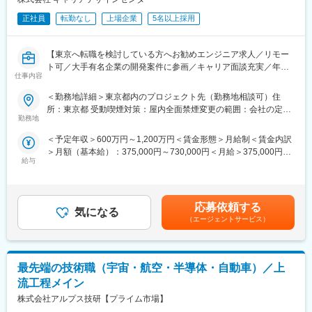
DB：MySQL
BI：Tableau、KI（キーエンスデータアナリティクス）
インフラ：AWS
正社員
転勤なし
上場企業
5名以上採用
■案件アサイン
管理：GitHub
「エンジニアファースト」を大切にし、将来キャリアや希望条
（2） ゲーム実況配信アプリ｜新機能設計・開発
件、働き方まで丁寧にヒアリング。経験・得意分野や挑戦したい
【東京へ転職を検討している方へお勧めエンジニア求人／リモー
担当：フロント & サーバーサイド開発
技術を踏まえ、数年後の成長につながる案件を提案します。会社
ト可／大手有名企業の開発案件に参画／キャリア面談充実／年収
バックエンド：Go
都合の一方的なアサインはなく、想いを形にできる環境です。
仕事内容
グレード30段階／年4回の昇進昇格機会有／MAX1200万円までUP
フロント：TypeScript
された方もいます！】
インフラ：GCP
変更の範囲：会社の定める業務
＜勤務地詳細＞東京都内のプロジェクト先（勤務地相談可）住
共通：GitHub、Slack、Confluence
所：東京都 受動喫煙対策：屋内全面禁煙変更の範囲：会社の定め
■業務内容
（3） 医療ビッグデータを扱うBIツール開発
勤務地
る事業所（リモートワーク含む）
大手IT通信系企業・大手SIerを中心としたプロジェクトにて、PL
言語：Python
＜予定年収＞600万円～1,200万円＜賃金形態＞月給制＜賃金内訳
／PMとして上流工程を担っていただきます。
FW：Django
＞月額（基本給）：375,000円～730,000円＜月給＞375,000円～
要件定義・基本設計からプロジェクト推進、メンバーマネジメン
DB：MySQL、Redshift
給与
730,000円＜昇給有無＞有＜残業手当＞有＜給与補足＞■昇給：年
ト、顧客折衝まで、「技術 × マネジメント」の両軸で力を発揮で
環境：Linux
4回、昇給の機会がある為、四半期で優秀な成績を収めた場合はそ
きる環境です。
管理：GitLab、Redmine
の都度給与アップを実現することが可能■賞与：2ヶ月分×2回（売
同社が取り扱う案件は東京勤務・上流工程中心。
上実績に合わせた評価項目を用意しています）■年収例経験者：月
開発実務に追われることなく、PL／PMとしての本来の価値を発
言語：JavaScript、TypeScript、Go、Ruby、PHP、Python、
応募依頼する
気になる
給41.5万円／年収676万円賃金はあくまでも目安の金額であり、
揮し、市場価値を高めていくことが可能です。
Scala、Kotlin、Swift
（エージェントサービス）
選考を通じて上下する可能性があります。月給(月額)は固定手当を
■具体的な業務内容
DB：SQLServer、PostgreSQL、MySQL、Oracle
含めた表記です。
・顧客との要件定義・仕様調整、課題整理
OS：Windows Server、Redhat Linux
・プロジェクト計画立案（スケジュール・工数・体制）
FW：Vue.js、Next.js、Node.js、React、Ruby on Rails、
最先端の技術職（宇宙・航空・半導体・自動車）／上
・開発メンバーの進捗・品質管理
Flutter、Laravel
・各種レビュー（設計レビュー、コード品質方針策定 等）
インフラ：AWS、GCP
流工程メイン
・リスク管理・課題解決のリード
PC：Windows、Mac
株式会社アルプス技研【プライム市場】
・若手エンジニアの技術・育成支援
工程：要件定義、基本設計、詳細設計、実装、テスト、リリース