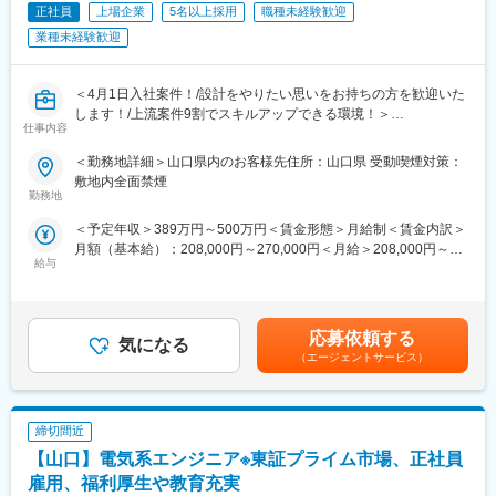
■同社について
正社員
上場企業
5名以上採用
職種未経験歓迎
同社は1968年の創業以来、「技術者集団」として事業成長を続
■ソフトウェア分野の研修例
業種未経験歓迎
け、東証プライム上場の安定性を誇ります。
・開発プロセス/UMLによるオブジェクト指向
派遣先メーカーは700社以上。自動車関連から家電、精密機器、
・プログラミング演習
半導体、工作機器、ソフト、医療、航空宇宙など業種も幅広く、
・組み込み演習
＜4月1日入社案件！/設計をやりたい思いをお持ちの方を歓迎いた
大手有名メーカーとも多数取引があります。
・データベース/SQL (JAVA/Pythonコース) 等
します！/上流案件9割でスキルアップできる環境！＞
仕事内容
＜アルプス技研の魅力＞
■募集背景
＜勤務地詳細＞山口県内のお客様先住所：山口県 受動喫煙対策：
■希望勤務地が通りやすい・キャリアチェンジ可
現状として取引先とのプロジェクト要請案件が拡大しており、技
敷地内全面禁煙
配属先については希望の職種・勤務地をできる限り尊重します。
術力・人間力を持ったエンジニアが必要となっています。
勤務地
また、最初の案件以降、同社が持つ案件にて挑戦したい案件があ
今後、製造業における人材のあらゆるニーズへ対応できるよう
＜予定年収＞389万円～500万円＜賃金形態＞月給制＜賃金内訳＞
れば、声をあげて頂き、スキルが足りなくても、どの案件でどん
「ポテンシャル人材をプロフェッショナルな人材に」をテーマに
月額（基本給）：208,000円～270,000円＜月給＞208,000円～
なスキルを身に着けるべきかを教えてもらえる環境であり、希望
教育前提での増員採用をいたします。
給与
270,000円＜昇給有無＞有＜残業手当＞有＜給与補足＞※経験・年
を叶える為に会社がサポートします。
齢・能力を考慮の上、優遇します。■残業手当は全額支給となりま
キャリアパスに関してもエンジニアスペシャリスト、現場・請負
■仕事内容
す。■賞与：月2回（6月・12月）賃金はあくまでも目安の金額で
マネジメント、管理経営部門などのポジションを用意がありま
同社のお取引する様々な業界(自動車・医療・半導体等)の企業様の
あり、選考を通じて上下する可能性があります。月給(月額)は固定
す。
エンジニアとして、電気設計の業務をご担当いただきます。
応募依頼する
気になる
手当を含めた表記です。
（エージェントサービス）
■評価制度が明確
■既卒の方も新卒同様の手厚い研修を受けられる！
評価制度はすべてポイント制で、何をしたら何点/何点取得で昇格
2～3か月を目途に、同社の集合研修(神奈川県内)に参加いただき
等、評価を定量的にしている為、曖昧になることなく、頑張りは
ます。
必ず繁栄される評価制度を確立しています。
締切間近
研修に係る費用はすべて会社負担となり、遠方にお住いの方は期
間限定の住居手配も可能です。(一部自己負担あり)
【山口】電気系エンジニア※東証プライム市場、正社員
■同社について
「本当は設計をやりたい」といった新卒初期配属で希望の業務が
雇用、福利厚生や教育充実
同社は1968年の創業以来、「技術者集団」として事業成長を続
できていない方も歓迎いたします！