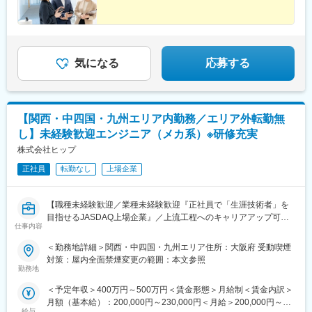
気になる
応募する
【関西・中四国・九州エリア内勤務／エリア外転勤無
し】未経験歓迎エンジニア（メカ系）※研修充実
株式会社ヒップ
正社員
転勤なし
上場企業
【職種未経験歓迎／業種未経験歓迎『正社員で「生涯技術者」を
目指せるJASDAQ上場企業』／上流工程へのキャリアアップ可／
仕事内容
安心のフォロー体制／研修制度充実】
＜勤務地詳細＞関西・中四国・九州エリア住所：大阪府 受動喫煙
■担当業務：
対策：屋内全面禁煙変更の範囲：本文参照
エンジニアとしてキャリアを積んでいくポジションです。
勤務地
ご自身の適性や研修で学んだことに合わせて配属先を決定してい
＜予定年収＞400万円～500万円＜賃金形態＞月給制＜賃金内訳＞
きます。
月額（基本給）：200,000円～230,000円＜月給＞200,000円～
＜具体的には＞
給与