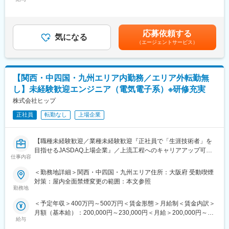
230,000円＜昇給有無＞有＜残業手当＞有＜給与補足＞■就業時間
自動車、家電製品、通信機器、航空宇宙機器等の設計開発及び、
7時間制：1日7時間以上働いた分が残業代として支給されます。
解析業務などを担当していただきます。
残業時間分は割増料金となりますので、技術者の収入アップに繋
【変更の範囲：会社の定める業務】
がります。所定外労働手当は全額支給です。■昇給年1回、賞与年
応募依頼する
気になる
2回【年収例】年収450万円／28歳(経験5年)、年収595万円／38歳
◆こんな悩みはないですか？当社でスキルアップできます！◆
（エージェントサービス）
(経験15年)賃金はあくまでも目安の金額であり、選考を通じて上
◇コロナ禍で不安定さを痛感し、会社に依存する形ではなく手に
下する可能性があります。月給(月額)は固定手当を含めた表記で
職をつけたい。
す。
◇昔からモノづくりに興味があったが、未経験なのでチャレンジ
【関西・中四国・九州エリア内勤務／エリア外転勤無
できていない。
◇今の会社に明確な評価基準がなく、自身のキャリアやスキルア
し】未経験歓迎エンジニア（電気電子系）※研修充実
ップの実感がない。
株式会社ヒップ
◆案件配属後：
正社員
転勤なし
上場企業
2年～3年程度アサイン案件に携わります。
半年に1度営業とプロジェクトリーダーと面談し、自身の状態や希
【職種未経験歓迎／業種未経験歓迎『正社員で「生涯技術者」を
望の案件のヒアリングを行い、次回案件アサイン時に適切なプロ
目指せるJASDAQ上場企業』／上流工程へのキャリアアップ可／
ジェクトに配属できるような体制を整えています。
仕事内容
安心のフォロー体制／研修制度充実】
そのため、多種多様な業界のクライアント先プロジェクトを担当
することができ、幅広い知識とスキルを身に付けることができま
＜勤務地詳細＞関西・中四国・九州エリア住所：大阪府 受動喫煙
■担当業務：
す。
対策：屋内全面禁煙変更の範囲：本文参照
エンジニアとしてキャリアを積んでいくポジションです。
勤務地
ご自身の適性や研修で学んだことに合わせて配属先を決定してい
■充実した研修制度：
＜予定年収＞400万円～500万円＜賃金形態＞月給制＜賃金内訳＞
きます。
月額（基本給）：200,000円～230,000円＜月給＞200,000円～
＜具体的には＞
■当社の魅力：
給与
230,000円＜昇給有無＞有＜残業手当＞有＜給与補足＞■就業時間
自動車、家電製品、通信機器、航空宇宙機器等の設計開発及び、
「心の福利厚生」：技術者が快適な就業環境を維持できるよう、