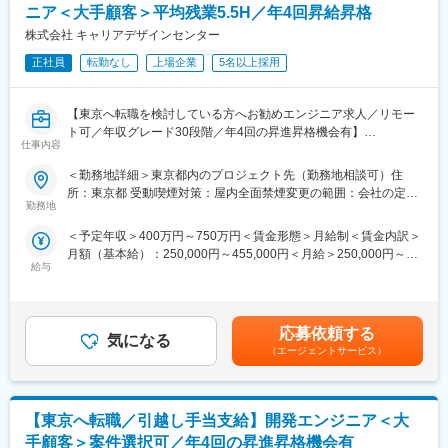
開発
自動テスト：TestCafe
ニア＜大手顧客＞平均残業5.5H／年4回昇給昇格
・React／Vue.js／Next.js／Nuxt.js等のFWを用いたSPA／SSR開
■案件アサイン
株式会社 キャリアデザインセンター
発
「エンジニアファースト」を大切にし、将来キャリアや希望条
・既存サービスの機能追加・改修
正社員
転勤なし
上場企業
5名以上採用
件、働き方まで丁寧にヒアリング。経験・得意分野や挑戦したい
・API連携（バックエンドとのデータ連携）
技術を踏まえ、数年後の成長につながる案件を提案します。案件
・UI／UX改善、パフォーマンスチューニング
は複数提示し、最終決定はエンジニア本人。会社都合の一方的な
【東京へ転職を検討している方へお勧めエンジニア求人／リモー
・単体テスト・結合テスト
アサインはなく、想いを形にできる環境です。
ト可／年収グレード30段階／年4回の昇進昇格機会有】
・リリース後の運用改善、保守対応
仕事内容
変更の範囲：会社の定める業務
■業務内容
■プロジェクト例
＜勤務地詳細＞東京都内のプロジェクト先（勤務地相談可）住
大手企業を中心とした開発プロジェクトへ参画し、データベース
（1） 受発注プラットフォームのフロントエンド開発
所：東京都 受動喫煙対策：屋内全面禁煙変更の範囲：会社の定め
エンジニアとして設計・構築・運用・保守まで幅広い業務をお任
HTML／CSS／TypeScript／Vue.js／Reactなどを用いた開発
勤務地
る事業所（リモートワーク含む）
せします。
既存サービスのAPI連携・活用
＜予定年収＞400万円～750万円＜賃金形態＞月給制＜賃金内訳＞
大規模システムや数千万レコード規模のデータを扱う案件も多く
テスト・品質改善対応
月額（基本給）：250,000円～455,000円＜月給＞250,000円～
DB設計力・パフォーマンスチューニング・安定運用の知見を実務
PC：Macノート
給与
455,000円＜昇給有無＞有＜残業手当＞有＜給与補足＞■昇給：年
を通して高められる環境です。
言語：TypeScript、HTML、CSS
4回、昇給の機会がある為、四半期で優秀な成績を収めた場合はそ
ご経験や今後のキャリア志向に応じて、設計・移行・データ基盤
FW／ライブラリ：React、Vue.js、Nuxt.js
の都度給与アップを実現することが可能■賞与：2ヶ月分×2回（売
構築といった上流工程まで無理のない形でステップアップできる
デザイン：Figma
上実績に合わせた評価項目を用意しています）■年収例経験者：月
案件をご提案します。
DB：MySQL
応募依頼する
気になる
給41.5万円／年収676万円賃金はあくまでも目安の金額であり、
■具体内容
ソース管理：GitHub、GitHub Copilot
（エージェントサービス）
選考を通じて上下する可能性があります。月給(月額)は固定手当を
・データベースの設計・構築
タスク管理：JIRA
含めた表記です。
・既存DBからの移行作業（オンプレミス／クラウド）
インフラ：AWS
・パフォーマンスチューニング、最適化
【東京へ転職／引越し手当支給】開発エンジニア＜大
・監視、バックアップ、データリカバリ対応
（2） 自社ECサイトのフロントエンド開発
・データ加工・バッチ処理設計／開発
シーズン・キャンペーン・特集ページの実装
手顧客＞案件選択可／年4回の昇進昇格機会有