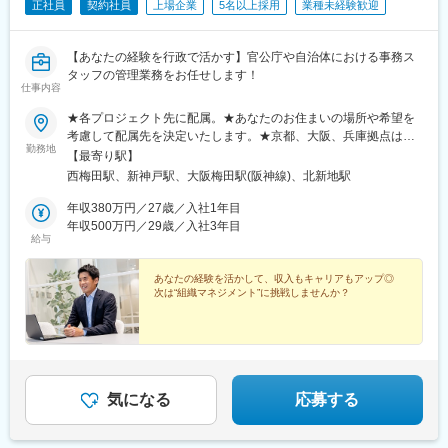
望に沿う提案をしています。女性技術者の育休・産休取得実績も
正社員
契約社員
上場企業
5名以上採用
業種未経験歓迎
■手厚いサポート：
あります。
社宅・社員寮完備、転勤時は引越費用全額＋家賃75％補助（3年
・年1回の営業所集会：社内方針の共有及び社内人脈形成の場があ
間）で負担軽減。※条件による（転居が伴わない場合はこの限りで
【あなたの経験を行政で活かす】官公庁や自治体における事務ス
ります。
はない。）
タッフの管理業務をお任せします！
・メンター制度：異なる派遣先の社員同士がグループを組み、仕
社内SNSや相談窓口、同好会活動（フットサル・BBQなど）で人
仕事内容
事や技術に対する相談などを受け付ける制度があります。月1回、
とのつながりを大切にする
勉強会を行っているグループもあるとのこと。
★各プロジェクト先に配属。★あなたのお住まいの場所や希望を
・社内掲示板：特定派遣の企業ですと、派遣元の企業への帰属意
考慮して配属先を決定いたします。★京都、大阪、兵庫拠点は積
識がなくなりがちですが、社内掲示板にて異なる派遣先の社員と
勤務地
極採用中です！＜勤務地＞【関西】大阪、京都（京都市、宇治
【最寄り駅】
技術的な質問からおすすめのお店まで情報交換することができま
市）、兵庫、奈良★以下エリアも積極採用中です！【中国】山口
西梅田駅、新神戸駅、大阪梅田駅(阪神線)、北新地駅
す。
（岩国市）、高知【九州】鹿児島（鹿児島市）、熊本（熊本
・社内交流イベント：全社員が一同に集まる年末一泊研修会や事
市）、福岡（福岡市、北九州市、久留米市）※受動喫煙対策：受動
年収380万円／27歳／入社1年目
業部でのイベントを行っております。また、フットサル、テニ
喫煙防止対策あり
年収500万円／29歳／入社3年目
ス、ゴルフ、ダーツ、野球等の同好会活動も盛んです。
給与
あなたの経験を活かして、収入もキャリアもアップ◎
次は“組織マネジメント”に挑戦しませんか？
気になる
応募する