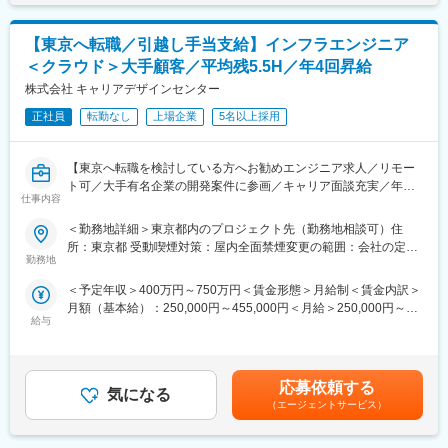
含めた表記です。
※希望・スキル・目指したいキャリアを踏まえ、双方相談のもとプ
■評価制度
ロジェクトへアサインを行います。
年４回の昇進昇格機会があり、タイムリーに頑張りを評価。
【東京へ転職／引越し手当支給】インフラエンジニア
６つのグレードと5段階の等級が存在し、合わせて30段階のグレ
■案件アサイン
ードがあります。グレードを細かくすることで目に見えた昇進昇
＜クラウド＞大手顧客／平均残5.5H／年4回昇給
同社は「エンジニアファースト」を大切にし、将来キャリアや希
給を実現しています。
株式会社 キャリアデザインセンター
望条件、働き方まで丁寧にヒアリング。経験・得意分野や挑戦し
たい技術を踏まえ、数年後の成長につながる案件を提案します。
正社員
転勤なし
上場企業
5名以上採用
■研修制度：
案件は複数提示し、最終決定はエンジニア本人。会社都合の一方
導入研修、フォローアップ研修、Udemyのe-learningサービス、
的なアサインはなく、想いを形にできる環境です。
書籍購入制度など
【東京へ転職を検討している方へお勧めエンジニア求人／リモー
※必要な研修は随時追加していきます
ト可／大手有名企業の開発案件に参画／キャリア面談充実／年収
■開発環境：※あくまで一例です
仕事内容
グレード30段階／年4回の昇進昇格機会有】
・語語Java、.NET（C#,VB.NET）、Ruby、PHP、Python、
Golang、Scala、JavaScript、Typescript、Kotlin
変更の範囲：会社の定める業務
＜勤務地詳細＞東京都内のプロジェクト先（勤務地相談可）住
■業務内容
・データベーススOracle、SQLServer、PostgreSQL、MySQL
所：東京都 受動喫煙対策：屋内全面禁煙変更の範囲：会社の定め
大手有名企業を中心としたインフラ案件に参画し、
・OSSWindows Server／Redhat Linux
勤務地
る事業所（リモートワーク含む）
AWS・Azureなどのクラウド技術を活用したインフラ設計・構
・Webフレームワーク：Phalcon、CakePHP、Vue.js、Rails
＜予定年収＞400万円～750万円＜賃金形態＞月給制＜賃金内訳＞
築・運用業務をお任せします。
・インフラ：GCP／AWS など
月額（基本給）：250,000円～455,000円＜月給＞250,000円～
オンプレミスからクラウドへの移行案件やクラウドネイティブな
・PC：Windows、Mac
給与
455,000円＜昇給有無＞有＜残業手当＞有＜給与補足＞■昇給：年
環境構築など、最新のインフラ技術に触れながらエンジニアとし
・工程：基本設計、詳細設計、実装、テスト、リリース後の運用
4回、昇給の機会がある為、四半期で優秀な成績を収めた場合はそ
て市場価値を高められる環境です。
改善
の都度給与アップを実現することが可能■賞与：2ヶ月分×2回（売
経験・スキル・キャリア志向に応じて、設計・構築を中心とした
上実績に合わせた評価項目を用意しています）賃金はあくまでも
業務から、改善提案・最適化といった上流工程まで段階的なステ
■スキルアップ／魅力
応募依頼する
気になる
目安の金額であり、選考を通じて上下する可能性があります。月
ップアップが可能。
・大手企業や話題性の高い案件が中心
（エージェントサービス）
給(月額)は固定手当を含めた表記です。
■具体的な内容
・幅広い業界・技術領域に携われるため、経験値を着実に高める
・AWS／Azure環境の設計・構築
ことができます。