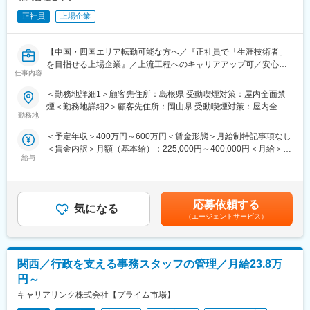
話、ノートPC、プリンター、FAXなど）、航空機、各種製造装置
・年齢・年次関係なくリーダー・マネージャーに抜擢される機会
等などをお任せします。
正社員
上場企業
があります
■充実した研修制度：
【中国・四国エリア転勤可能な方へ／『正社員で「生涯技術者」
入社後の基礎研修の他、機械設計、電気電子回路設計、システム
を目指せる上場企業』／上流工程へのキャリアアップ可／安心の
開発のどの分野においてもOJTが可能となる体制、設備を整備し
仕事内容
フォロー体制／研修制度充実／低い離職率】
ています。自己啓発のための通信教育講座も充実しています。受
講料は終了時に全額会社負担となり、報奨金も贈呈されます。
＜勤務地詳細1＞顧客先住所：島根県 受動喫煙対策：屋内全面禁
■担当業務：自動車、家電製品、通信機器、航空宇宙機器等の設計
煙＜勤務地詳細2＞顧客先住所：岡山県 受動喫煙対策：屋内全面
開発及び、解析業務を担当していただきます。具体的には、自動
■働きやすさと安心の環境：
勤務地
禁煙＜勤務地詳細3＞顧客先住所：広島県 受動喫煙対策：屋内全
車内外装、駆動系設計、家電製品（液晶テレビ、デジタルカメ
年間休日123日・完全週休2日制（土日祝）でプライベートも充
面禁煙
＜予定年収＞400万円～600万円＜賃金形態＞月給制特記事項なし
ラ、洗濯機、冷蔵庫など）、通信、OA機器（携帯電話、ノート
実。
＜賃金内訳＞月額（基本給）：225,000円～400,000円＜月給＞
PC、プリンター、FAXなど）、航空機、各種製造装置など他多数
有給消化率86％（全国平均65％）＋残業月平均10.8時間でワーク
給与
225,000円～400,000円＜昇給有無＞有＜残業手当＞有＜給与補足
■充実した研修制度：
ライフバランス良好
＞■就業時間7時間制：1日7時間以上働いた分が残業代として支給
入社後の基礎研修の他、機械設計、電気電子回路設計、システム
育休取得率100％（男女）・女性復帰率100％でライフイベントに
されます。残業時間分は割増料金となりますので、技術者の収入
開発どの分野においてもOJTが可能となる体制、設備を整備して
も柔軟対。
アップに繋がります。所定外労働手当は全額支給です。■昇給年1
います。自己啓発のための通信教育講座も充実しています。受講
応募依頼する
気になる
回、賞与年2回【年収例】年収450万円／28歳(経験5年)、年収595
料は終了時に全額会社負担となり、報奨金も贈呈されます。
■安定した待遇と成長支援：
（エージェントサービス）
万円／38歳(経験15年)賃金はあくまでも目安の金額であり、選考
■同社の魅力：
賞与年2回（支給実績4.2か月分）＋決算賞与あり、さらに2年連続
を通じて上下する可能性があります。月給(月額)は固定手当を含め
「心の福利厚生」：技術者が快適な就業環境を維持できるよう、
ベースアップで収入面も安心。
た表記です。
様々な施策があります。
通信教育補助最大6万円＋修了奨励金、資格取得支援（受験料全額
関西／行政を支える事務スタッフの管理／月給23.8万
・営業担当による密なフォロー：各営業担当はきちんとフォロー
負担＋報奨金）でスキルアップを全面サポート。
できる担当人数（20～40名）を担当します。週1回～月1回まで各
メンター制度・キャリアコンサルティング制度で未経験者も安心
円～
技術者に合わせた頻度で連絡をし、目指すキャリアや人生設計の
して成長可能
キャリアリンク株式会社【プライム市場】
方向性、職場環境の改善等の悩み相談まで話し合い、技術者の希