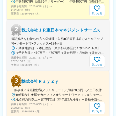
年収480万円（経験5年／リーダー） 年収400万円（経験3年／メンバー）
掲載予定期間：
2026/6/18（木）
〜
2026/8/19（水）
気になる
更新日：
2026/6/18（木）
株式会社ＪＲ東日本マネジメントサービス
簿記資格をお持ちの方へ◎経理・財務■JR東日本Gでスキルアップ
可■リモート可■フレックス■124休日
＜勤務地詳細1＞本社住所：東京都渋谷区代々木2-2-2 JR東日本本社ビル9階受動喫煙対策：屋内全面禁煙＜勤務地詳細2＞東京都内オフィス住所：東京都23区内 受動喫煙対策：屋内全面禁煙変更の範囲：会社の定める事業所（リモートワーク含む）
＜予定年収＞410万円～470万円＜賃金形態＞月給制＜賃金内訳＞月額（基本給）：240,000円～250,000円＜月給＞240,000円～250,000円＜昇給有無＞有＜残業手当＞有＜給与補足＞※想定年収には残業月20Hも含めています■昇給：年1回■賞与：年2回(合計3.0ヶ月程度)※総合職：計6.0ヶ月程度■モデル年収総合職（課長）900万円総合職（マネージャー）630万円総合職（主任）520万円エリア（課員）410万円賃金はあくまでも目安の金額であり、選考を通じて上下する可能性があります。月給(月額)は固定手当を含めた表記です。
掲載予定期間：
2026/7/27（月）
〜
2026/10/25（日）
気になる
更新日：
2026/8/4（火）
株式会社ＲａｙＺｙ
一般事務／未経験歓迎／フルリモート／月給28万円～／土日祝休
★転勤なし★駅チカオフィス★リモートワーク（フルリモート相談可）※研修期間中・試用期間中はオフィス出社となります【本社】東京都渋谷区神宮前6-18-5鷹羽ビル7階◆最寄り駅：JR渋谷駅／徒歩約5分◆最寄り駅：東京メトロ千代田線・明治神宮前／徒歩約9分◆最寄り駅：JR原宿駅／徒歩約13分
月給28万円以上＋賞与年2回（昨年度2カ月分）＋各種手当※経験・能力等を考慮のうえ、決定いたします。
掲載予定期間：
2026/6/15（月）
〜
2026/9/13（日）
気になる
更新日：
2026/6/15（月）