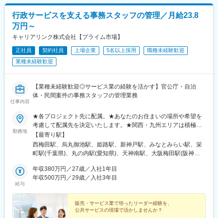
行政サービスを支える事務スタッフの管理／月給23.8
万円～
キャリアリンク株式会社【プライム市場】
正社員
契約社員
上場企業
5名以上採用
職種未経験歓迎
業種未経験歓迎
【業種未経験歓迎◎サービス業の経験を活かす】官公庁・自治
体・民間案件の事務スタッフの管理業務
仕事内容
★各プロジェクト先に配属。★あなたのお住まいの場所や希望を
考慮して配属先を決定いたします。★関西・九州エリアは積極採
勤務地
用中です！＜勤務地＞【関東】東京(23区、八王子市、福生市)、
【最寄り駅】
神奈川(全域）、埼玉(川口市、さいたま市、熊谷市、越谷市)、千
西梅田駅、烏丸御池駅、姫路駅、新神戸駅、みなとみらい駅、栄
葉県（千葉市・船橋市）【北海道】札幌市【東北】宮城（仙台
町駅(千葉県)、丸の内駅(愛知県)、天神南駅、大阪梅田駅(阪神
市）・岩手（一関市）【中部】愛知（名古屋市）、石川（金沢
線)、四条駅(京都市営)、山陽姫路駅、新高島駅、葭川公園駅、伏
市）、三重（津市）【関西】大阪、京都（京都市、宇治市）、兵
年収380万円／27歳／入社1年目
見駅(愛知県)、天神駅、北新地駅、烏丸駅、千葉中央駅、国際セン
庫、奈良【中国】山口（岩国市）、高知【九州】鹿児島（鹿児島
年収500万円／29歳／入社3年目
ター駅、西鉄福岡駅
給与
市）、熊本（熊本市）、福岡（福岡市、北九州市、久留米市）※受
動喫煙防止措置：受動喫煙防止対策あり
販売・サービス業で培ったリーダー経験を、
公共サービスの現場で活かしませんか？