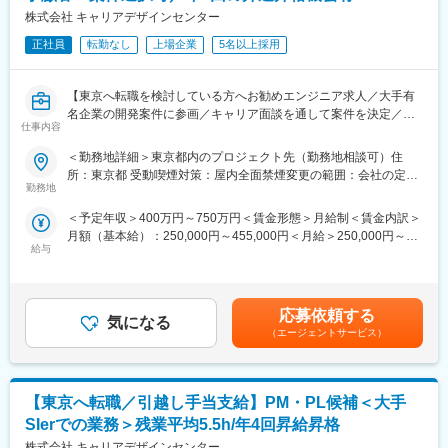
・運用・保守・改修業務
機能追加（出店店舗向け管理画面など）
株式会社 キャリアデザインセンター
・開発チーム・関連部門との調整、ドキュメント作成
PC：Mac／Windows（Mac推奨）
■プロジェクト例：
正社員
転勤なし
上場企業
5名以上採用
言語：JavaScript、TypeScript
（1） 大手SIerにてDBエンジニア（DBA）業務
FW／ライブラリ：Next.js、React.js、Redux、Jest
※エンドユーザー直取引率90%以上
インフラ：AWS
【東京へ転職を検討している方へお勧めエンジニア求人／大手有
DB設計・移行
名企業の開発案件に参画／キャリア面談を通して案件を決定／年
監視、バックアップ、データ復旧
仕事内容
収グレード30段階／年4回の昇進昇格機会有／MAX1200万円まで
DB管理者としての運用全般
変更の範囲：会社の定める業務
UPされた方もいます！】
DB：Oracle（3～4割）、MySQL、Db2
＜勤務地詳細＞東京都内のプロジェクト先（勤務地相談可）住
OS：Unix系
所：東京都 受動喫煙対策：屋内全面禁煙変更の範囲：会社の定め
■業務内容
言語：Ruby、Python、Java
勤務地
る事業所（リモートワーク含む）
大手有名企業の開発案件に参画し、開発エンジニアとして技術力
FW：Node.js
＜予定年収＞400万円～750万円＜賃金形態＞月給制＜賃金内訳＞
と市場価値を高めていただきます。
インフラ：Azure
月額（基本給）：250,000円～455,000円＜月給＞250,000円～
金融・医療・EC・エンタメ・官公庁など、幅広い業界のモダンな
（2） 日本最大級ECサイト企業でのデータ基盤設計・開発
給与
455,000円＜昇給有無＞有＜残業手当＞有＜給与補足＞■昇給：年
開発環境に携わることができ、フロントエンド・バックエンド・
データ基盤の設計・開発
4回、昇給の機会がある為、四半期で優秀な成績を収めた場合はそ
クラウドまで、ご経験や志向に応じた開発業務を担当していただ
データ加工処理、バッチ開発
の都度給与アップを実現することが可能■賞与：2ヶ月分×2回（売
きます。
大量データ（数千万レコード）の処理
上実績に合わせた評価項目を用意しています）■年収例経験者：月
DB：Oracle、SQL Server
応募依頼する
気になる
給41.5万円／年収676万円賃金はあくまでも目安の金額であり、
■プロジェクト事例
OS：Linux
（エージェントサービス）
選考を通じて上下する可能性があります。月給(月額)は固定手当を
（1） 日本最大級ECモール運営企業｜ファッション特化ECサイト
（3） 化粧品会社の通販事業向けDB運用・改修
含めた表記です。
開発
既存DBおよびSalesforce Marketing Cloud連携の調査・運用・保
担当：バックエンド開発
守・改修
【東京へ転職／引越し手当支給】PM・PL候補＜大手
言語：PHP
既存データ構造をもとにした新規DB設計・構築
FW：Laravel
DB：PostgreSQL、BigQuery
SIerでの業務＞残業平均5.5h/年4回昇給昇格
フロント：JavaScript、TypeScript（React）
インフラ：AWS、GCP
株式会社 キャリアデザインセンター