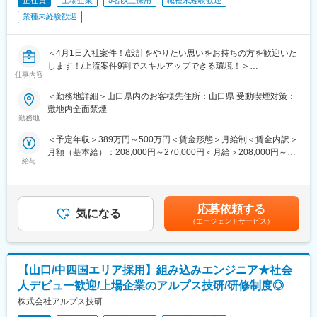
正社員
上場企業
5名以上採用
職種未経験歓迎
業種未経験歓迎
＜4月1日入社案件！/設計をやりたい思いをお持ちの方を歓迎いた
します！/上流案件9割でスキルアップできる環境！＞
仕事内容
■募集背景
＜勤務地詳細＞山口県内のお客様先住所：山口県 受動喫煙対策：
現状として取引先とのプロジェクト要請案件が拡大しており、技
敷地内全面禁煙
術力・人間力を持ったエンジニアが必要となっています。
勤務地
今後、製造業における人材のあらゆるニーズへ対応できるよう
＜予定年収＞389万円～500万円＜賃金形態＞月給制＜賃金内訳＞
「ポテンシャル人材をプロフェッショナルな人材に」をテーマに
月額（基本給）：208,000円～270,000円＜月給＞208,000円～
教育前提での増員採用をいたします。
給与
270,000円＜昇給有無＞有＜残業手当＞有＜給与補足＞※経験・年
齢・能力を考慮の上、優遇します。■残業手当は全額支給となりま
■仕事内容
す。■賞与：月2回（6月・12月）賃金はあくまでも目安の金額で
同社のお取引する様々な業界(自動車・医療・半導体等)の企業様の
あり、選考を通じて上下する可能性があります。月給(月額)は固定
エンジニアとして、機械設計の業務をご担当いただきます。
応募依頼する
気になる
手当を含めた表記です。
（エージェントサービス）
■既卒の方も新卒同様の手厚い研修を受けられる！
2～3か月を目途に、同社の集合研修(神奈川県内)に参加いただき
ます。
【山口/中四国エリア採用】組み込みエンジニア★社会
研修に係る費用はすべて会社負担となり、遠方にお住いの方は期
間限定の住居手配も可能です。(一部自己負担あり)
人デビュー歓迎/上場企業のアルプス技研/研修制度◎
「本当は設計をやりたい」といった新卒初期配属で希望の業務が
株式会社アルプス技研
できていない方も歓迎いたします！