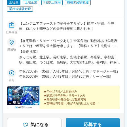
※ご経験や志向に応じて、PLからPMへのステップアップ、
正社員
上場企業
5名以上採用
職種未経験歓迎
後運用改善
またはテックリード型PLとしてのキャリア形成も可能です。
業種未経験歓迎
■プロジェクト例
■スキルアップ／魅力
・大手通信企業のAndroid／iOS向けアプリ開発プロジェクト
・大手企業や話題性の高い案件が中心
・中古車販売事業におけるtoC・社内向けシステム開発
・身につけたい技術やキャリア目標に応じて、資格取得手当（1～
【エンジニアファーストで案件をアサイン】航空・宇宙、半導
・大手SIerの基幹システムAWS移行プロジェクト
5万円程度／資格ごとを活用可能。
体、ロボット開発などの最先端技術に携われる！
仕事内容
・大手建設会社向け業務アプリケーション開発
・エンジニアの目指したいキャリア、スキルアップ、働き方、ご
〇言語：Java、C#、VB.NET、Ruby、PHP、Python、
家族を考慮した案件アサイン
【在宅勤務・リモートワークあり】全国各地に勤務地あり◎勤務
JavaScript、TypeScript、Kotlin
エリアはご希望を最大限考慮します。【勤務エリア】北海道・青
DB：Oracle、SQLServer、PostgreSQL、MySQL
変更の範囲：会社の定める業務
勤務地
森県・岩手県・宮城県・秋田県・山形県・福島県茨城県・栃木
【最寄り駅】
OS：Windows Server、Redhat Linux
県・群馬県・埼玉県・千葉県・東京都・神奈川県・山梨県岐阜
さっぽろ駅、北上駅、長町南駅、安積永盛駅、帯広駅、宇都宮
インフラ：AWS、GCP
県・静岡県・愛知県・三重県新潟県・富山県・石川県・福井県・
駅、勝田駅、つくば駅、高崎駅、大宮駅(埼玉県)、長岡駅、神保町
■ポジションの魅力
長野県滋賀県・京都府・大阪府・兵庫県・奈良県・和歌山県鳥取
駅、恵比寿駅、橋本駅(神奈川県)、みなとみらい駅、本厚木駅、村
・案件は長期プロジェクトが中心
県・島根県・岡山県・広島県・山口県・徳島県福岡県・佐賀県・
年収720万円（35歳／入社5年目／月給40万円／マネージャー職）
井駅、竜王駅、名鉄名古屋駅、新浜松駅、静岡駅、丹波口駅、堺
・大手企業案件に特化しており、プロジェクトの質・安定性とも
長崎県・熊本県・大分県・宮崎県・鹿児島県自社工場（栃木県・
年収650万円（30歳／入社3年目／月給35万円／リーダー職）
筋本町駅、姫路駅、銀山町駅、博多駅、美栄橋駅、札幌駅、長町
に高水準
給与
長野県）＼POINT／★勤務地は最大限考慮／希望に応じて自宅近
駅、宇都宮駅東口駅、竹橋駅、代官山駅、ささしまライブ駅、第
・本人のスキル・志向を最大限考慮したアサイン
くの配属先を決定★一人ひとりの希望・専門性・将来の方向性を
一通り駅、新静岡駅、本町駅、山陽姫路駅、櫛田神社前駅、県庁
■案件アサイン
十分に考慮し、エンジニアファーストで案件をアサイン！★配属
★年休127日／土日祝休み
前駅(沖縄県)、新御茶ノ水駅、渋谷駅、近鉄名古屋駅、浜松駅、祇
「エンジニアファースト」を大切にし、将来キャリアや希望条
★残業月平均18h／リモートあり
先企業の判断により在宅勤務なども実施中※受動喫煙防止対策：屋
園駅(福岡県)
件、働き方まで丁寧にヒアリング。経験・得意分野や挑戦したい
★独自研修や勉強会など教育充実
内喫煙可能場所あり
★前職給与考慮・月給33万円以上も可能
技術を踏まえ、数年後の成長につながる案件を提案します。会社
都合の一方的なアサインはなく、想いを形にできる環境です。
宇宙も、最新自動車も、飛行機も、ドローンも――。
アルプス技研でしか得られない『経験』と『技術』があ
ります。
気になる
応募する
変更の範囲：会社の定める業務