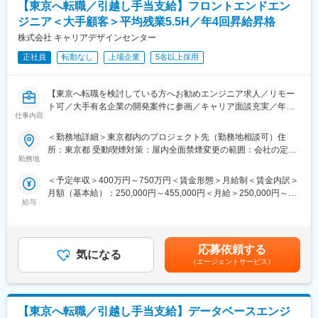
【東京へ転職／引越し手当支給】フロントエンドエン
・テスト自動化の導入・運用
・身につけたい技術やキャリア目標に応じて、資格取得手当（1～
・品質改善に向けたプロセス提案・管理業務
5万円程度／資格ごとを活用可能。
ジニア＜大手顧客＞平均残業5.5H／年4回昇給昇格
■プロジェクト事例
・エンジニアの目指したいキャリア、スキルアップ、働き方、ご
株式会社 キャリアデザインセンター
（1） eラーニングシステムのテスト設計・実施
家族を考慮した案件アサイン
カスタマイズ設計書をもとにしたテスト仕様書作成
正社員
転勤なし
上場企業
5名以上採用
テスト仕様書に沿ったテスト実施
変更の範囲：会社の定める業務
開発手法：アジャイル
【東京へ転職を検討している方へお勧めエンジニア求人／リモー
DB：Microsoft SQL Server
ト可／大手有名企業の開発案件に参画／キャリア面談充実／年収
検証環境：Windows
仕事内容
グレード30段階／年4回の昇進昇格機会有／MAX1200万円までUP
使用ツール：Slack
された方もいます！】
（2） 企業向け分析ツールのWebアプリケーションテスト
＜勤務地詳細＞東京都内のプロジェクト先（勤務地相談可）住
テストケースに基づくソフトウェア操作
所：東京都 受動喫煙対策：屋内全面禁煙変更の範囲：会社の定め
■業務内容
テスト結果の記録・報告
勤務地
る事業所（リモートワーク含む）
大手有名企業や成長企業の開発プロジェクトに参画し、フロント
開発手法：アジャイル（スクラム）
＜予定年収＞400万円～750万円＜賃金形態＞月給制＜賃金内訳＞
エンドエンジニアとしてWebサービス・Webアプリケーションの
検証環境：Windows
月額（基本給）：250,000円～455,000円＜月給＞250,000円～
開発業務をお任せします。
使用ツール：Jira、Slack、Zoom
給与
455,000円＜昇給有無＞有＜残業手当＞有＜給与補足＞■昇給：年
React／Vue.js／Next.js／Nuxt.js などのモダンフレームワークを
（3） シェアNo.1人材管理システムのQAエンジニア
4回、昇給の機会がある為、四半期で優秀な成績を収めた場合はそ
活用した案件が中心で、UI・UXを意識した実装から運用改善まで
テスト計画～設計の立案
の都度給与アップを実現することが可能です。■賞与：2ヶ月分×2
幅広い工程を経験可能です。
テスト自動化の設計・運用
回（売上実績に合わせた評価項目を用意しています。）■年収例：
ご経験やキャリア志向に応じて、実装中心のポジションから、基
品質管理業務全般の企画・運営
応募依頼する
気になる
経験者／月給41.5万円／年収676万円賃金はあくまでも目安の金
本設計・技術選定・UI改善提案などフロントエンド領域の中でス
開発手法：アジャイル（スクラム）
（エージェントサービス）
額であり、選考を通じて上下する可能性があります。月給(月額)は
テップアップできる環境を用意しています。
検証環境：WindowsまたはMac（デュアルディスプレイ）
固定手当を含めた表記です。
管理ツール：Redmine、Git
■具体内容
チャット：Slack
【東京へ転職／引越し手当支給】データベースエンジ
・HTML／CSS／JavaScript／TypeScriptを用いたフロントエンド
CI：GitLab CI