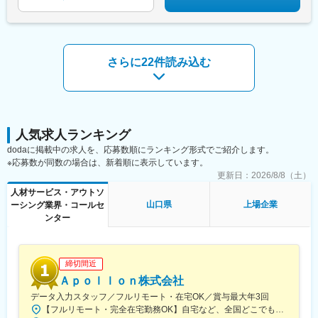
さらに22件読み込む
人気求人ランキング
dodaに掲載中の求人を、応募数順にランキング形式でご紹介します。
※応募数が同数の場合は、新着順に表示しています。
更新日：
2026/8/8（土）
人材サービス・アウトソ
山口県
上場企業
ーシング業界・コールセ
ンター
締切間近
Ａｐｏｌｌｏｎ株式会社
データ入力スタッフ／フルリモート・在宅OK／賞与最大年3回
【フルリモート・完全在宅勤務OK】自宅など、全国どこでもあなたが働きやすい場所で働けます★転居を伴う転勤なし★全国47都道府県どこからでも応募OK【本社】東京都新宿区山吹町130番地の15 茜ビル2-A＜アクセス＞有楽町線「江戸川橋駅」、東西線「東西線」より徒歩10分※受動喫煙対策：あり