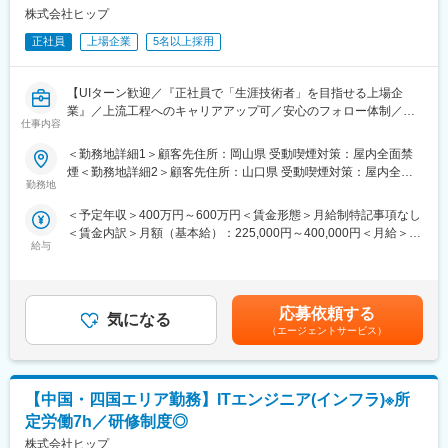
とに売上が発生する成果報酬型のサービスであり、1回ごとの利用
株式会社ヒップ
・年休124日/月残業17.6時間/有給取得率74％
満足度を上げる取り組みが必要になります。そのため、「売って
・男性の育児・看護休暇も運用実績あり
正社員
上場企業
5名以上採用
終わり」ではなく、導入後も常にクライアントをサポートし、提
・育児休暇取得率100％(※くるみんマーク取得企業)/育児休暇か
案し続ける。同じクライアントでも、他店舗/事業所（例：新橋店
らの復帰率100％
で導入しているクライアントに、上野店での導入を推進）への展
・子ども手当(18歳まで月1万円)
【UIターン歓迎／『正社員で「生涯技術者」を目指せる上場企
開や、同じ店舗/事業所の別職種（例：ホール職種で利用している
・持株会や確定拠出年金などの資産形成サポートも充実
業』／上流工程へのキャリアアップ可／安心のフォロー体制／研
クライアントに、キッチン職種での利用を推進）への導入を通し
仕事内容
修制度充実／低い離職率】
て、さらなる利用の拡大のチャンスを狙っていきます。
＜勤務地詳細1＞顧客先住所：岡山県 受動喫煙対策：屋内全面禁
変更の範囲：会社の定める業務
■担当業務：
煙＜勤務地詳細2＞顧客先住所：山口県 受動喫煙対策：屋内全面
■業務詳細
自動車、家電製品、通信機器、航空宇宙機器等の設計開発及び、
勤務地
禁煙＜勤務地詳細3＞顧客先住所：広島県 受動喫煙対策：屋内全
・既存クライアントの人的課題解決/BPR（Business process re
解析業務を担当していただきます。具体的には、自動車内外装、
面禁煙
engineering）
＜予定年収＞400万円～600万円＜賃金形態＞月給制特記事項なし
駆動系設計、家電製品（液晶テレビ、デジタルカメラ、洗濯機、
・経営層・事業責任者への課題ヒアリング
＜賃金内訳＞月額（基本給）：225,000円～400,000円＜月給＞
冷蔵庫など）、通信、OA機器（携帯電話、ノートPC、プリンタ
・人件費構造やオペレーションの分析
給与
225,000円～400,000円＜昇給有無＞有＜残業手当＞有＜給与補足
ー、FAXなど）、航空機、各種製造装置など他多数
・多店舗展開に向けた導入戦略づくり
＞■就業時間7時間制：1日7時間以上働いた分が残業代として支給
・店舗・別職種への利用拡大提案
されます。残業時間分は割増料金となりますので、技術者の収入
■働き方：
アップに繋がります。所定外労働手当は全額支給です。■昇給年1
・残業は月20h～30h程度でございます。
応募依頼する
■ポジションの魅力
気になる
回、賞与年2回【年収例】年収450万円／28歳(経験5年)、年収595
（エージェントサービス）
・日本が抱える人手不足／人的課題を根本から解決できるプロダ
万円／38歳(経験15年)賃金はあくまでも目安の金額であり、選考
■その他：
クトです
を通じて上下する可能性があります。月給(月額)は固定手当を含め
当社は「生涯技術者」を理念に上流工程「開発フェーズ」のみの
・クライアントのCxO層や役員クラスと直接対話し、企業の根幹
た表記です。
案件を保有しており、自動車、家電製品、通信機器、航空宇宙機
に関わる課題解決に取り組みます。
【中国・四国エリア勤務】ITエンジニア(インフラ)※所
器等の設計開発および、解析業務がございます。当ポジション終
・自身の提案一つが企業の経営戦略、オペレーション、市場にお
了後は、自動車内外装、駆動系設計、家電製品（液晶テレビ、デ
定労働7h／研修制度◎
ける競争優位性を左右する、極めて大きな社会的インパクトを生
ジタルカメラ、洗濯機、冷蔵庫など）、通信、OA機器（携帯電
株式会社ヒップ
み出せます