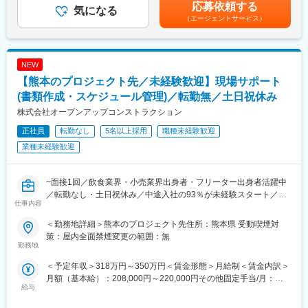
給：年1回（4月）賃金はあくまでも目安の金額であり、選考を通
■スキルアップ支援体制：
・C#による組込み制御ソフトの設計・開発・保守
応募依頼する
気になる
じて上下する可能性があります。月給(月額)は固定手当を含めた表
・24時間365日好きな時間に技術系動画や勉強が可能です。
・半導体検査装置や光源装置等の制御アプリケーション開発
（エージェントサービス）
記です。
・Zoomにて技術研修を月数回開催。プログラミングや設計など幅
・ソフトウェア設計書の作成、コーディング、単体・結合テスト
広いトピックスを用意しています。
・ハードウェアエンジニアや機械設計者との連携による機能検討
・スキルUPが給与UPに：アカデミー制度で取得した単位に応じ
・不具合解析や機能改善対応
て給与UPが行われる仕組みです。
NEW
・専門教育機関で技術取得が目指せます。
■当社だからこそ実現できるエンジニアとしての未来がある：
【熊本のプロジェクト先／未経験歓迎】現場サポート
＜お取引社数3,900社＞
(書類作成・スケジュール管理)／転勤無／土日祝休み
変更の範囲：会社の定める業務
同業他社と比較をしても圧倒的なお取引社数を誇る当社。
株式会社オープンアップコンストラクション
当社独占のプロジェクトも多数あり、当社だからこそ挑戦できる
仕事があります。
正社員
転勤なし
5名以上採用
職種未経験歓迎
＜FA制度＞
業種未経験歓迎
エンジニアの方を対象に社内でのキャリアチェンジを支援する制
度です。
転職をする必要なく、社内での新しいキャリアを形成し、貴方の
~面接1回／飲食業界・小売業界出身者・フリーター出身者活躍中
エンジニアとしての可能性を広げる事が可能です。
／転勤なし・土日祝休み／中途入社の93％が未経験スタート／座
仕事内容
学・実務に分けた充実した研修体制／フォロー担当がマンツーマ
■働く環境：
ンでサポート~
＜勤務地詳細＞熊本のプロジェクト先住所：熊本県 受動喫煙対
◎年間休日：123日
策：屋内全面禁煙変更の範囲：無
◎全社月平均残業時間：約20時間
■魅力点
勤務地
◎定年：65歳（その後も契約社員として継続可能）
〇アルバイトや派遣社員から正社員へ！将来のキャリアを一緒に
◎福利厚生：家賃補助制度、資格取得支援、家族手当あり
＜予定年収＞318万円～350万円＜賃金形態＞月給制＜賃金内訳＞
考えます！
月額（基本給）：208,000円～220,000円その他固定手当/月：
〇堅苦しい志望動機は不要です！
給与
■スキルアップ支援体制：
22,000円～30,000円固定残業手当/月：35,212円～40,000円（固
〇座学・実務に分けた充実した研修体制
・24時間365日好きな時間に技術系動画や勉強が可能です。
定残業時間20時間0分/月）超過した時間外労働の残業手当は追加
〇未経験スタート9割、資格取得で年収安定