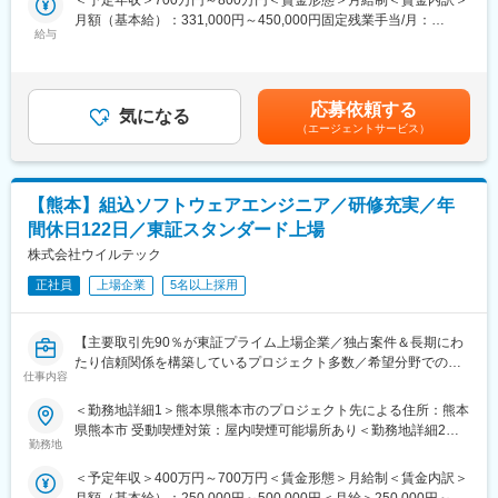
＜予定年収＞700万円～800万円＜賃金形態＞月給制＜賃金内訳＞
ジャー候補を募集します。
・Auto CAD（エレキ）
月額（基本給）：331,000円～450,000円固定残業手当/月：
★下記インタビューをぜひご覧ください！
・Excel
給与
120,000円（固定残業時間45時間0分/月）超過した時間外労働の
https://eustylelab.co.jp/features/vol1
残業手当は追加支給＜月給＞451,000円～570,000円（一律手当を
■就業環境の魅力：
含む）＜昇給有無＞有＜残業手当＞有＜給与補足＞■年1回の査定
【業務内容】
・ボトムアップで意見や要求を吸い上げる組織を形成。壁のない
有■賞与：年2回※前職給与を考慮※経験・スキル・スタートポジシ
・部門の運営、売上管理
応募依頼する
組織づくりで、個々による積極的な業務改善が日々行われていま
気になる
ョンにおいて異なる※評価により昇格・昇給あり※エリアにより地
・営業活動
（エージェントサービス）
す。
域加算手当分が異なる※時間外手当は別途全額支給賃金はあくまで
・サービス提供管理・保守
・一人ひとりのスキルアップを目的に社員の資格取得制度が充
も目安の金額であり、選考を通じて上下する可能性があります。
・ご利用者様やご家族へのヒアリング、サービス設計・立上げ
実。
月給(月額)は固定手当を含めた表記です。
・ケアマネージャーや医療機関、福祉事業所、行政等との調整
【熊本】組込ソフトウェアエンジニア／研修充実／年
・スタッフの採用・指導・育成
■当社について：
・各種プロジェクトへの参加
間休日122日／東証スタンダード上場
・腰を据えて安心して働ける環境
※担当エリアは選考時の希望を考慮の上、決定します。
株式会社ウイルテック
…安定した経営基盤をもとに、各種手当や福利厚生、働きやす
い環境づくりなどに積極的に取り組んでいます。残業も月15時間
【入社直後の流れ】
正社員
上場企業
5名以上採用
のためオンオフのメリハリを持って活躍することが可能です。
入社後は首都圏（東京・神奈川・埼玉）、福岡、大阪、兵庫のい
・充実した教育制度
ずれかの事業所にて、6か月間のマネージャー養成研修を行いま
…Eラーニング、グループ会社オンラインスクール社員割引、資
【主要取引先90％が東証プライム上場企業／独占案件＆長期にわ
す。
格取得支援
たり信頼関係を構築しているプロジェクト多数／希望分野での配
■入社～1カ月目
仕事内容
属率100％／エンジニアのキャリアアップ支援に注力／年間休日
・業界未経験者でもゼロから学ぶことができる基礎研修／必要資
122日・プライベート重視の働き方◎】
格取得。なお、資格取得のための費用は当社負担となります。
＜勤務地詳細1＞熊本県熊本市のプロジェクト先による住所：熊本
■1～3か月目
県熊本市 受動喫煙対策：屋内喫煙可能場所あり＜勤務地詳細2＞
■業務内容
・OJTを受けながら日勤・夜勤両方の介護現場での業務をお任せ
勤務地
熊本県合志市のプロジェクト先による住所：熊本県合志市 受動喫
完成車メーカーや電機メーカー、サプライヤー等の大手メーカー
します。
煙対策：屋内喫煙可能場所あり変更の範囲：会社の定める事業所
＜予定年収＞400万円～700万円＜賃金形態＞月給制＜賃金内訳＞
を中心とした開発プロジェクトで自動車関連制御ソフト(車輛
※研修終了後は現場業務は無くなるため日勤のみ