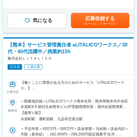
変更の範囲：会社の定める業務
は、経験・スキルを考慮の上、決定■昇給：年1回■賞与：年2回
■業務内容：プロジェクト例
（計３カ月分※業績変動）待機期間中も給与の変動はございませ
半導体製造装置の制御システム開発（C言語、C++）をお任せしま
ん。賃金はあくまでも目安の金額であり、選考を通じて上下する
す。
応募依頼する
気になる
可能性があります。月給(月額)は固定手当を含めた表記です。
◆使用言語：C言語、C++、C＃
（エージェントサービス）
■有給について：
有給は入社当日より最大１０日付与／午前休・午後休も取得可能
【熊本】サービス管理責任者 ※LITALICOワークス／30
です。
代・40代活躍中／残業約15h
【モデル年収】
株式会社ＬＩＴＡＬＩＣＯ
720万円／45歳エンジニア（月給45万円 ＋賞与 ※一律手当含）
680万円／38歳エンジニア （月給40万円＋賞与 ※一律手当含）
正社員
上場企業
530万円／34歳エンジニア （月給31万円＋賞与 ※一律手当含）
【働くことに障害がある方のためのサービス「LITALICOワーク
■当社の魅力点
ス」】
★どんなプロジェクトでも年間休日は125日！★
仕事内容
当社ではどの案件でも年間休日は125日取得できるように調整を
■業務内容：
しています。アサイン先の企業カレンダーが124日休みだった場
＜勤務地詳細＞LITALICOワークス熊本住所：熊本県熊本市中央区
障害がある方の現状・希望を把握して、社会で活躍するまでの
合も弊社カレンダーの中の営業日を休みにするなどしっかり休み
水道町8-6 朝日生命熊本ビル2F受動喫煙対策：屋内全面禁煙変更
「計画」を立てる仕事です。
が取得できる環境を整えています。
勤務地
の範囲：会社の定める事業所
【最寄り駅】
お任せするのは、障害者の雇用支援に関する業務。障害がある方
水道町駅、通町筋駅、九品寺交差点駅
の希望や適性を把握した上で、最適な支援計画を立案・実行して
★営業・技術リーダーの密な連携★
いきます。
・技術、営業の各リーダークラスが密に連携し、一人ひとりの技
＜予定年収＞450万円～500万円＜賃金形態＞月給制＜賃金内訳＞
就労移行支援事業所でのサービス管理責任者業務全般
術者のスキルアップに役立つ開発案件を担当しています。成長で
月額（基本給）：282,400円～298,200円固定残業手当/月：