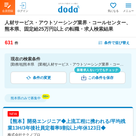
会員登録
ログイン
気になる
メニュー
人材サービス・アウトソーシング業界・コールセンター、
熊本県、固定給25万円以上
の転職・求人検索結果
631
条件で並び替え
件
現在の検索条件
[勤務地]熊本県 [業種]人材サービス・アウトソーシング業界・コールセンター [詳細条件](待遇・福利厚生)固定給25万円以上
新着求人をいつでもチェック
条件の変更
この条件を保存
熊本県
のみで募集中
NEW
【熊本】開発エンジニア◆上流工程に携われる/平均残
業13H/3年後社員定着率9割以上/年休123日◆
株式会社テクノプロ