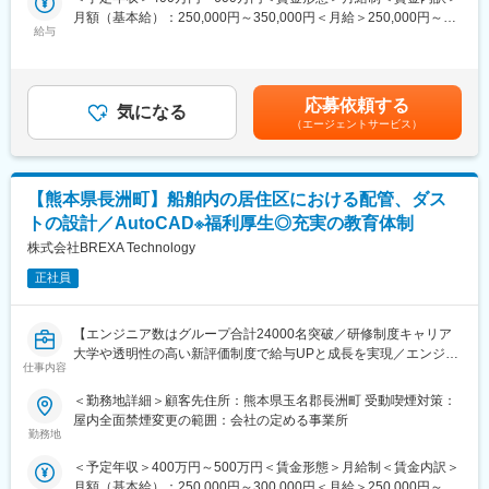
当社は社員の給与UPについて詳細かつ分かりやすい新評価制度を
ョンの開発業務をお任せします。
月額（基本給）：250,000円～350,000円＜月給＞250,000円～
導入しています。
給与
350,000円＜昇給有無＞有＜残業手当＞有＜給与補足＞※社会人経
自身のポイントはリアルタイムでいつでも社内システムからで閲
■業務詳細：
験、面接結果等を考慮の上決定します。 ■昇給：年1回（4月）■賞
覧いただけます。ご自身の給与、定性評価、在籍期間、取得資
大手半導体デバイスメーカーからいただいている請負業務のた
与：年2回（7月、12月）※過去実績2.6ヶ月賃金はあくまでも目安
格、研修受講の項目、会社貢献（研修の講師やリーダーとしてチ
め、チーム体制で業務を行っています。
の金額であり、選考を通じて上下する可能性があります。月給(月
ームのフォロー、採用イベントへの参加等）など様々な項目がポ
業務に慣れてからは顧客先との折衝にも携わっていただくことが
応募依頼する
気になる
額)は固定手当を含めた表記です。
イントに反映され、どのポイントになればどの程度給与がUPする
可能です。
（エージェントサービス）
のかも明確です。
◇環境・ツール
変更の範囲：会社の定める業務
SQL／Java／Javascript／C♯
【熊本県長洲町】船舶内の居住区における配管、ダス
◆働く環境：当ポジションでは残業20h程度、配属先によって多
トの設計／AutoCAD※福利厚生◎充実の教育体制
少前後しますが全社月平均では20h程度になります。また、年休
株式会社BREXA Technology
120日程度や充実した教育制度など働きやすい環境を整えており
ます。
正社員
■当社の魅力ポイント
【エンジニア数はグループ合計24000名突破／研修制度キャリア
◎リスキリング「キャリア大学」でスキルも給与もUP
大学や透明性の高い新評価制度で給与UPと成長を実現／エンジニ
一般的な4年制大学で学ぶ機械電気IT学科の内容をオンラインで学
仕事内容
アとして長期的なキャリア形成が可能です】
べる任意のスキルアップ支援制度です。今までのキャリアでは学
べなかった内容もリスキリングいただき、単位取得によって給与
＜勤務地詳細＞顧客先住所：熊本県玉名郡長洲町 受動喫煙対策：
◆職務概要：
UPが可能な制度です！
屋内全面禁煙変更の範囲：会社の定める事業所
各種メーカーの開発パートナーとして技術者派遣業を運営してい
勤務地
る当社の顧客先にて、船舶内の居住区における配管、ダストの設
◎透明性の高い評価制度
＜予定年収＞400万円～500万円＜賃金形態＞月給制＜賃金内訳＞
計をお任せします。
自分の給与はどう上がっていくのか？そんな不安を抱く方も多く
月額（基本給）：250,000円～300,000円＜月給＞250,000円～