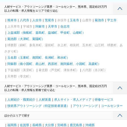
人材サービス・アウトソーシング業界・コールセンター、熊本県、固定給25万円
以上の転職・求人情報をエリアで絞り込む
熊本市
八代市
人吉市
荒尾市
水俣市
玉名市
山鹿市
菊池市
宇土市
上天草市
宇城市
阿蘇市
天草市
合志市
上益城郡（御船町、嘉島町、益城町、甲佐町、山都町）
菊池郡（大津町、菊陽町）
球磨郡（錦町、多良木町、湯前町、水上村、相良村、五木村、山江村、球磨村、あ
さぎり町）
玉名郡（玉東町、南関町、長洲町、和水町）
阿蘇郡（南小国町、産山村、西原村、南阿蘇村、小国町、高森町）
下益城郡（美里町）
葦北郡（芦北町、津奈木町）
八代郡（氷川町）
天草郡（苓北町）
人材サービス・アウトソーシング業界・コールセンター、熊本県、固定給25万円
以上の転職・求人情報を業種で絞り込む
人材紹介・職業紹介
人材派遣
求人サイト・求人メディア
研修サービス
技術系アウトソーシング（特定技術者派遣）
アウトソーシング
コールセンター
ほかのエリアで探す
福岡県
佐賀県
長崎県
大分県
宮崎県
鹿児島県
沖縄県