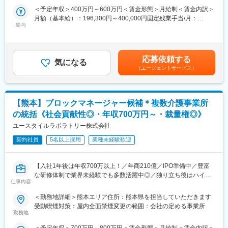
高く、質問や疑問に対して真摯に対応しています。
・腰を据えて長く働きたい
＜予定年収＞400万円～600万円＜賃金形態＞月給制＜賃金内訳＞
【重要ポジションへの抜擢事例】
月額（基本給）：196,300円～400,000円固定残業手当/月：
取締役、執行役員は全員30代前半。若いメンバーが活躍していま
【当社の魅力】
給与
53,700円～100,000円（固定残業時間35時間0分/月）超過した時
す。幹部層の半分は20代です。一年目から経営会議へ参画できる
◎売上規模2000億円／受託部門で上流工程～開発～テストまで幅
間外労働の残業手当は追加支給＜月給＞250,000円～500,000円
チャンスもあります。
広い案件を保有しております。
（一律手当を含む）＜昇給有無＞有＜残業手当＞有＜給与補足＞※
■当社独自の福利厚生：
◎最大5万円の資格取得制度（お祝い金制度）や豊富な研修制度を
経験やスキルを考慮し、当社規定により決定します。※案件や当社
代表が医療法人も経営しているため、提携先クリニックの利用で
応募依頼する
ご用意しております。
気になる
への貢献度、ご本人の技術レベル等を加味し、評価を行っていま
あれば、医療費は会社が全額負担。その他にもインフルエンザの
（エージェントサービス）
◎20～50代と幅広く在籍しております。
す。■昇給年1回(4月) ■賞与年2回（7月・12月） 賃金はあくまで
集団予防接種など医療面で手厚いサポートがあります。
も目安の金額であり、選考を通じて上下する可能性があります。
■業務内容：
月給(月額)は固定手当を含めた表記です。
変更の範囲：会社の定める業務※グループ会社への出向含む
当社開発センターにて、請負案件を中心に電気設計の業務をお任
【熊本】ブロックマネージャー候補＊複数介護事業所
せいたします。
の統括《社会貢献性◎・年収700万円～・裁量権◎》
※ポジション：メンバークラス
入社後は、先輩社員からのフォローや教育体制もありますのでス
ユースタイルラボラトリー株式会社
キルに不安がある方も安心して業務を進めることができます。
契約社員
5名以上採用
業種未経験歓迎
■入社後の想定業務：
◇半導体関連搬送装置にまつわる案件
【入社1年後は年収700万以上！／年商210億／IPO準備中／豊富
量産設備の電気設計（電気図面の修正）業務
な研修体制で業界未経験でも多数活躍中◎／独り立ち後はハイブ
・系統図
仕事内容
リッドワーク（リモート×出社）も可能】
・ケーブルassy図
＜勤務地詳細＞熊本エリア住所：熊本県を担当していただきます
・パーツリスト
重度障害のある方や高齢者の方等に医療的ケアサービスを行う訪
受動喫煙対策：屋内全面禁煙変更の範囲：会社の定める事業所
・お取引先様との各種資料作成
問介護事業を提供する当社にて、複数の都道府県を束ねたブロッ
勤務地
クの運営と責任売り上げの管理業務をお任せするブロックマネー
■使用ツール：