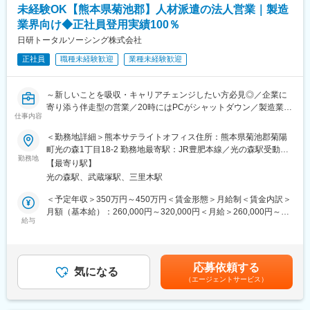
未経験OK【熊本県菊池郡】人材派遣の法人営業｜製造
■入社後のキャリアパス：
▽オペレーター（入社～）
業界向け◆正社員登用実績100％
まずは研修とOJTで商品知識や提案方法を習得。先輩が隣でしっ
日研トータルソーシング株式会社
かりサポートするので、未経験でも安心の環境です。
正社員
職種未経験歓迎
業種未経験歓迎
▽SV（スーパーバイザー）職（最短3ヶ月～）
個人の実績はもちろん、「後輩の面倒見が良い」といったプロセ
スも評価します。平均半年～1年でチームをまとめるSVへ昇格可
～新しいことを吸収・キャリアチェンジしたい方必見◎／企業に
能です。
寄り添う伴走型の営業／20時にはPCがシャットダウン／製造業界
▽マネージャー職
仕事内容
向け人材派遣サービス規模トップクラス企業～
SVとして成果を出した後は、支社全体の運営や事業戦略の立案に
も関わるマネージャーへ。
＜勤務地詳細＞熊本サテライトオフィス住所：熊本県菊池郡菊陽
■業務内容：
町光の森1丁目18-2 勤務地最寄駅：JR豊肥本線／光の森駅受動喫
当社エンジニア事業部にて、法人営業業務をお任せします。大手
勤務地
■当ポジションの魅力：
煙対策：屋内全面禁煙変更の範囲：会社の定める事業所
【最寄り駅】
メーカーを中心に、エンジニア派遣や技術請負サービスの営業活
◇大手グループの安定基盤 × スタートアップの裁量権
光の森駅、武蔵塚駅、三里木駅
動を行います。未経験の方も、丁寧なOJTがあるので安心してく
「安定した環境で働きたい、でも挑戦もしたい…」そんなあなた
ださいね。
にぴったりの環境です。私たちは大手DYMグループの一員であり
＜予定年収＞350万円～450万円＜賃金形態＞月給制＜賃金内訳＞
ながら、熊本はまだ新しい組織。あなたのアイデアや「こうした
月額（基本給）：260,000円～320,000円＜月給＞260,000円～
■業務詳細：
給与
い！」という声が、そのまま組織の文化や仕組みになります。
320,000円＜昇給有無＞有＜残業手当＞有＜給与補足＞※経験、能
◇既存顧客への新規案件提案や新規企業の開拓
力を考慮の上、規定により決定します。■その他固定手当：職務手
◇エンジニアとの面談調整
◇未経験でも【月給25万円～】。あなたの頑張りを正当に評価
当賃金はあくまでも目安の金額であり、選考を通じて上下する可
◇業務フォロー
新しい一歩を応援したいから、経験に関わらずこの給与額からス
能性があります。月給(月額)は固定手当を含めた表記です。
応募依頼する
◇契約書作成など
気になる
タート。さらに、成果は毎月のインセンティブと年4回の昇給チャ
（エージェントサービス）
幅広い業務を通じて、技術者のキャリア支援と企業の課題解決に
ンスでしっかりと還元します。頑張った分だけ、着実に収入もキ
貢献します。
ャリアもアップできる環境です。