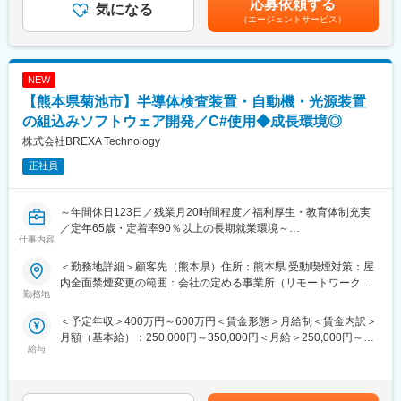
・機器制御システムの立ち上げ・調整・トラブルシューティング
応募依頼する
気になる
・スキルUPが給与UPに：アカデミー制度で取得した単位に応じ
じて上下する可能性があります。月給(月額)は固定手当を含めた表
・ハードウェアエンジニア、ソフトウェア開発チームとの連携
（エージェントサービス）
て給与UPが行われる仕組みです。
記です。
・制御シーケンス設計、仕様書作成、現地調整対応
・専門教育機関で技術取得が目指せます。
■使用ツール：
変更の範囲：会社の定める業務
NEW
PLC・シーケンスプログラミング（三菱／オムロン／キーエンス
／その他）
【熊本県菊池市】半導体検査装置・自動機・光源装置
の組込みソフトウェア開発／C#使用◆成長環境◎
■当社だからこそ実現できるエンジニアとしての未来がある：
株式会社BREXA Technology
＜お取引社数3,900社＞
同業他社と比較をしても圧倒的なお取引社数を誇る当社。
正社員
当社独占のプロジェクトも多数あり、当社だからこそ挑戦できる
仕事があります。
＜FA制度＞
～年間休日123日／残業月20時間程度／福利厚生・教育体制充実
エンジニアの方を対象に社内でのキャリアチェンジを支援する制
／定年65歳・定着率90％以上の長期就業環境～
仕事内容
度です。
転職をする必要なく、社内での新しいキャリアを形成し、貴方の
■業務概要：
＜勤務地詳細＞顧客先（熊本県）住所：熊本県 受動喫煙対策：屋
エンジニアとしての可能性を広げる事が可能です。
半導体検査装置などの組込みソフトウェア開発をお任せ致しま
内全面禁煙変更の範囲：会社の定める事業所（リモートワーク含
す。
勤務地
む）
■働く環境：
＜予定年収＞400万円～600万円＜賃金形態＞月給制＜賃金内訳＞
◎年間休日：123日
■業務詳細：
月額（基本給）：250,000円～350,000円＜月給＞250,000円～
◎全社月平均残業時間：約20時間
ご入社後に担当いただく想定配属先の業務は、半導体検査装置、
給与
350,000円＜昇給有無＞有＜残業手当＞有＜給与補足＞※経験、能
◎定年：65歳（その後も契約社員として継続可能）
自動機、光源装置、プラットフォーム基板、計測モジュール、計
力、スキル等を考慮し、弊社規定により決定します。■普通残業／
◎福利厚生：家賃補助制度、資格取得支援、家族手当あり
測用電源向けの組込みソフトウェア開発業務です。
深夜残業手当：1分単位で支給■賞与：年2回（7月・12月）■昇
＜具体的には＞