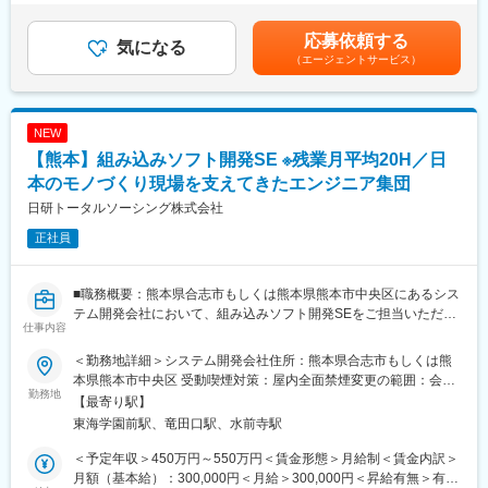
・Zoomにて技術研修を月数回開催。プログラミングや設計など幅
支給＜月給＞265,212円～290,000円（一律手当を含む）＜昇給有
広いトピックスを用意しています。
無＞有＜残業手当＞有＜給与補足＞■昇給：年2回 (10月.4月)■残業
■お仕事内容
応募依頼する
気になる
・スキルUPが給与UPに：アカデミー制度で取得した単位に応じ
20ｈ超過分は支給○モデル年収例年収550万円 ／ 26歳 経験5年 ／
建物の工事に関する管理系事務職（施工管理）をお任せします。
（エージェントサービス）
て給与UPが行われる仕組みです。
※月給36万円＋賞与＋諸手当年収790万円 ／ 29歳 経験7年 ／※月
力仕事は一切ありません。工事のスケジュールの計画立てや業者
・専門教育機関で技術取得が目指せます。
給39万円＋賞与＋諸手当賃金はあくまでも目安の金額であり、選
の方との日程調整などを行うお仕事です。オフィスワークがメイ
考を通じて上下する可能性があります。月給(月額)は固定手当を含
ンで、PCスキルを身につけながら、20代で国家資格の取得が可能
変更の範囲：会社の定める業務
めた表記です。
NEW
です。
・オフィスワーク（書類・工事に使用する図面の整理、作成・保
【熊本】組み込みソフト開発SE ※残業月平均20H／日
管 ）
本のモノづくり現場を支えてきたエンジニア集団
・全体スケジュールの確認、管理
日研トータルソーシング株式会社
・職人さんへの連絡、現場の人員状況などを確認
・報告書等の作成・整理
正社員
・データ入力、電話応対等のサポートなど
■働き方：
■職務概要：熊本県合志市もしくは熊本県熊本市中央区にあるシス
土日祝休みが基本で、プロジェクトが終われば有給休暇をまとめ
テム開発会社において、組み込みソフト開発SEをご担当いただき
仕事内容
てとる社員もいます。土日祝休みだと家族や友達と旅行に行った
ます。
り、フェスやライブに行ったりプライベートとの両立が叶いま
半導体製造装置の組み込み制御ソフト開発
＜勤務地詳細＞システム開発会社住所：熊本県合志市もしくは熊
す。
・開発工程（詳細設計～テスト～導入・運用）
本県熊本市中央区 受動喫煙対策：屋内全面禁煙変更の範囲：会社
・開発言語（C、C++）
勤務地
の定める事業所
【最寄り駅】
■未経験の社員が多数活躍しています：
東海学園前駅、竜田口駅、水前寺駅
フリーターや大学中退から入社している社員も多数活躍していま
■当社の魅力：【日本のモノづくり現場を支えてきたエンジニア集
す。事例：居酒屋ホール 、家電量販店スタッフ、自動車整備士 、
団】
＜予定年収＞450万円～550万円＜賃金形態＞月給制＜賃金内訳＞
カーディーラーなど。アパレルや飲食店、化粧品販売から転職を
1981年の創業以来、自動車、エレクトロニクス、半導体などを中
月額（基本給）：300,000円＜月給＞300,000円＜昇給有無＞有＜
した女性社員も活躍中です！