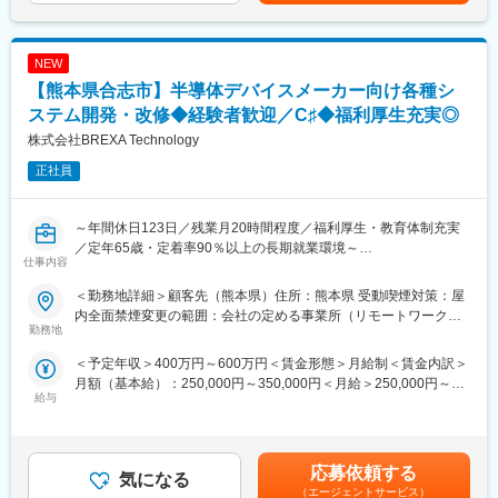
はあくまでも目安の金額であり、選考を通じて上下する可能性が
提供し、人材のプロとしてクライアントに幅広い提案を行いま
【日本のモノづくり現場を支えてきたエンジニア集団】
あります。月給(月額)は固定手当を含めた表記です。
す。求人媒体だけでなく、人材紹介や採用代行、各種採用ツール
当社は、1981年の創業以来、自動車、エレクトロニクス、半導体
など多岐にわたる採用手法を提供できる環境です。そのため、単
業界等を中心に日本のモノづくりを支えてきました。現在は全国
NEW
なるメディア営業にとどまらず、クライアントの真の経営課題を
201ヶ所の営業拠点にて設計開発や実験評価、生産技術、設備保
【熊本県合志市】半導体デバイスメーカー向け各種シ
「人材」という切り口で解決することが可能です。
全などの幅広い分野でサービス提供を行っており、大手メーカー
ステム開発・改修◆経験者歓迎／C♯◆福利厚生充実◎
をはじめ約5,300の企業と取引実績があります。
■当社について：
株式会社BREXA Technology
人材採用における「採用対象」「採用チャネル」「採用プロセ
変更の範囲：会社の定める業務
正社員
ス」の3つの領域を網羅するワンストップソリューションサービス
を提供しています。採用活動の上流工程における戦略策定（人材
要件定義や採用コンセプト設計）から、企業が求める人材を獲得
～年間休日123日／残業月20時間程度／福利厚生・教育体制充実
するための様々な採用チャネル構築とその実行支援（高難易度の
／定年65歳・定着率90％以上の長期就業環境～
RPOサービス）まで、九州では唯一無二の人材ソリューションを
仕事内容
提供しています。
■仕事内容：
＜勤務地詳細＞顧客先（熊本県）住所：熊本県 受動喫煙対策：屋
半導体デバイスメーカーの製品数拡充に備えた、作業効率化に向
■事業メニュー：
内全面禁煙変更の範囲：会社の定める事業所（リモートワーク含
けたシステム化の対応業務をお任せ致します。
勤務地
〇採用広報／採用コミュニケーション戦略設計・メディアプラン
む）
ニング
＜予定年収＞400万円～600万円＜賃金形態＞月給制＜賃金内訳＞
■業務内容：
〇OMR（Owned Media Recruiting）／自社開発のHR-Tech・採用
月額（基本給）：250,000円～350,000円＜月給＞250,000円～
ご入社後に担当いただく想定配属先の業務は、半導体デバイスメ
デジタルマーケティングによるOMR支援
給与
350,000円＜昇給有無＞有＜残業手当＞有＜給与補足＞※経験、能
ーカーの製品数拡充に備えた、作業効率化に向けたシステム化の
〇RPO／採用プロセス最適化・大規模採用集約スキーム構築
力、スキル等を考慮し、弊社規定により決定します。■普通残業／
対応業務です。
〇人材紹介／UIターン・ハイスペック・グローバルを中心とする
深夜残業手当：1分単位で支給■賞与：年2回（7月・12月）■昇
具体的には以下の業務を想定しています。
人材紹介
給：年1回（4月）賃金はあくまでも目安の金額であり、選考を通
・作業のシステム（ツール）化や既存ツール改修
応募依頼する
〇クリエイティブ／採用共感ツール開発・採用ブランディング支
気になる
じて上下する可能性があります。月給(月額)は固定手当を含めた表
・データの自動収集化や、既存ツールの更なる効率化対応
援
（エージェントサービス）