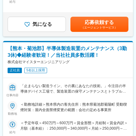
のアドバイスをキャリアコンサルタントと打ち合わせを行うこと
給与
52,415円～80,690円（固定残業時間30時間0分/月）超過した時間
■具体的には：
で、「働きやすい環境」を実現しています。
外労働の残業手当は追加支給＜月給＞280,709円～432,139円（一
・営業戦略の立案と運営
・技術力向上の為の研修時間も勤務時間として給与支給の対象と
律手当を含む）＜昇給有無＞有＜残業手当＞有＜給与補足＞■昇
・チームメンバーの牽引／フォロー
なります。
給：年2回（8月・2月）※1回の昇給査定で給与4～5万円アップも
応募依頼する
・クライアント企業との折衝、派遣社員への報告業務
・マンツーマンによる研修に関して
気になる
可■賞与：年2回 ※昨年実績2ヶ月分賃金はあくまでも目安の金額で
（エージェントサービス）
・派遣社員の面接同席
研修は4,500本の研修コンテンツもありますが、注力しているのは
あり、選考を通じて上下する可能性があります。月給(月額)は固定
・派遣先の社員フォロー など
エンジニアの経験や得意不得意に合わせたマンツーマンによる対
手当を含めた表記です。
面研修です。実務で活かせる技術力向上には複数人の講座よりエ
■営業のスタイル：
ンジニア個人に向けた研修を行い、通常より早いキャリアアップ
【熊本・菊池郡】半導体製造装置のメンテナンス（3勤
新規6割、既存4割ほど
を実現できると考えております。※研修内容によって、複数人にな
3休)◆経験者歓迎！／当社社員多数活躍！
・新規は電話でアポイントを取得し、営業にいくことが多いで
る場合もございます。
す。
株式会社マイスターエンジニアリング
・お客様との商談は、オンラインと訪問が半々です。
変更の範囲：会社の定める業務
正社員
5名以上採用
■入社後の業務イメージ：
・課長もしくはリーダーの商談等に同席し、業務を学びます。
「止まらない製造ライン、その裏にあなたの技術。」今注目の半
・入社後3日間の研修があり、会社に関することや、実務上必要な
導体デバイス工場で、製造装置の保守メンテナンスとトラブル対
法令関係の知識を身につけていただきます。
仕事内容
応を担う重要ポジションです。当社から活躍している方も多数い
るため研修体制も手厚いです！
＜勤務地詳細＞熊本県内の客先住所：熊本県菊池郡菊陽町 受動喫
■チームリーダーのミッション：
ものづくりの最前線で、あなたの技術が未来を動かします。
煙対策：屋内全面禁煙変更の範囲：会社の定める事業所
プレイングマネージャーとしてリーダーシップを発揮しながら、
勤務地
事業所の予算達成に向けて、メンバーのマネジメントを行ってい
■業務内容：
ただきます。
＜予定年収＞450万円～600万円＜賃金形態＞月給制＜賃金内訳＞
半導体デバイス工場にて半導体製造装置の保守メンテナンスをお
月額（基本給）：250,000円～340,000円＜月給＞250,000円～
任せします。工場常駐勤務となりますので出張はありません。
■当社の特徴：
給与
340,000円＜昇給有無＞有＜残業手当＞有＜給与補足＞※給与詳細