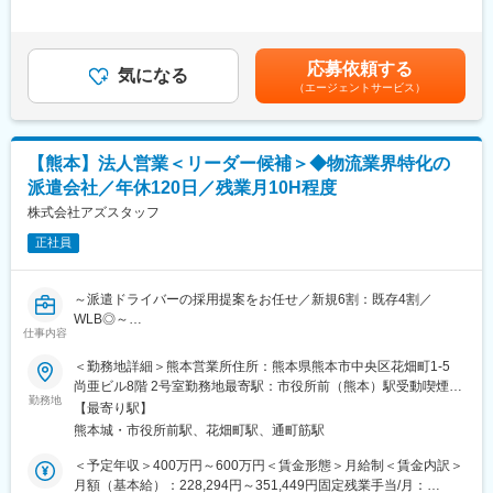
500,000円＜昇給有無＞有＜残業手当＞有＜給与補足＞※年収は応
ーズに参画可能です。
なります。
相談となります。※賞与年2 回、または賞与見込み月給設定の場合
＜業務例＞
・マンツーマンによる研修に関して
あり■給与改定：年1回（5月）■賞与（業績連動）：年2回賃金は
製品設計、部品設計、設備設計、CAE解析、試験評価等
研修は4,500本の研修コンテンツもありますが、注力しているのは
あくまでも目安の金額であり、選考を通じて上下する可能性があ
※1つの案件の期間は3～4年がほとんどですが、長い案件ですと10
エンジニアの経験や得意不得意に合わせたマンツーマンによる対
応募依頼する
気になる
ります。月給(月額)は固定手当を含めた表記です。
年以上在籍しています。
面研修です。実務で活かせる技術力向上には複数人の講座よりエ
（エージェントサービス）
※豊富な案件があるため、ご経験や希望に合わせたアサインが可能
ンジニア個人に向けた研修を行い、通常より早いキャリアアップ
です。
を実現できると考えております。※研修内容によって、複数人にな
る場合もございます。
【熊本】法人営業＜リーダー候補＞◆物流業界特化の
■配属先
・エンジニアリング事業本部にて約600 名が活躍中
変更の範囲：会社の定める業務
派遣会社／年休120日／残業月10H程度
※配属先平均人数は約5人で複数名でのプロジェクト着手が基本と
株式会社アズスタッフ
なります。
就業形態は下記いずれかの就業形態となります。
正社員
・自社開発センターでの勤務（受託契約）
・クライアント企業での勤務（構内請負契約/派遣契約）
～派遣ドライバーの採用提案をお任せ／新規6割：既存4割／
WLB◎～
■リモートワーク
仕事内容
参加プロジェクトごとに異なりますが、多くのエンジニアがリモ
■業務内容：
ートワーク就業を活用しております。
＜勤務地詳細＞熊本営業所住所：熊本県熊本市中央区花畑町1-5
事業拡大に伴い、全国に展開する各事業所でのチームのリーダー
尚亜ビル8階 2号室勤務地最寄駅：市役所前（熊本）駅受動喫煙対
候補を募集します。
■教育・研修体制
勤務地
策：屋内全面禁煙変更の範囲：本文参照
【最寄り駅】
配属はドライバー派遣事業となり、主にドライバー採用に苦戦し
・当社ではエンジニア第一の考えの元、営業担当が案件のアサイ
熊本城・市役所前駅、花畑町駅、通町筋駅
ている物流の企業に対して、派遣ドライバーの採用提案を行って
ンから受け入れ後のフォローまでを一気通貫でサポートします。
いただきます。
また、技術管理担当と営業が定期的に面談を行い、仕事内容や職
＜予定年収＞400万円～600万円＜賃金形態＞月給制＜賃金内訳＞
【変更の範囲：会社の定める業務】
場に問題がないかを確認します。エンジニアが成長していくため
月額（基本給）：228,294円～351,449円固定残業手当/月：