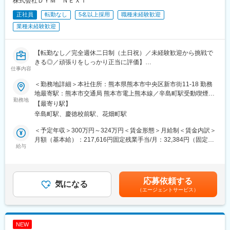
株式会社ＤＹＭ ＮＥＸＴ
え、“プラスワンスキル”を推奨し200以上の自社内研修による将来
にも求められるエンジニアの育成に積極的に投資を行っておりま
正社員
転勤なし
5名以上採用
職種未経験歓迎
す。例）
業種未経験歓迎
・アプリ開発＋AI ⇒ビッグデータなどの大量情報の集積データ
マーケティングできるエンジニア等
・インフラ構築＋クラウド ⇒AWS/Azureなどを用いて拠点間連
【転勤なし／完全週休二日制（土日祝）／未経験歓迎から挑戦で
携等のDX・IoT化のニーズに応えられるエンジニアへ
きる◎／頑張りをしっかり正当に評価】
・アプリ設計/開発＋モノづくり ⇒デジタルツインやAR/VRなど
仕事内容
高品質のテレマーケティングサービスを提供し企業の課題解決と
のニーズに応えられるエンジニアへ
売上を拡大へ！社会の発展に貢献
＜勤務地詳細＞本社住所：熊本県熊本市中央区新市街11-18 勤務
※近い将来的に上記業務等へチャレンジできるエンジニアへ育成す
地最寄駅：熊本市交通局 熊本市電上熊本線／辛島町駅受動喫煙対
る方針です。
■業務内容：
勤務地
策：屋内全面禁煙変更の範囲：会社の定める事業所
【最寄り駅】
■職務内容：当社とプライム契約を結んでいる大手メーカーやSIer
＜アウトバウンド業務＞
にて、ソフトウェア設計・開発業務を担当いただきます。
辛島町駅、慶徳校前駅、花畑町駅
当社が扱う商材の発信業務をお任せします。「良い人が採用でき
【案件事例】
ない…」そんな悩みを抱える企業様に対し、当社の多彩な求人サ
＜予定年収＞300万円～324万円＜賃金形態＞月給制＜賃金内訳＞
・産業用ロボット画像処理システムの設計や開発
ービスを提案し、経営課題を解決に導くお仕事です。単に電話を
月額（基本給）：217,616円固定残業手当/月：32,384円（固定残
・点群処理技術を用いたアプリケーション開発
かけるのではなく、企業のパートナーとして課題解決の第一歩を
給与
業時間20時間0分/月）超過した時間外労働の残業手当は追加支給
・AWSを活用したWebアプリケーション分析
担う業務になります。
＜月給＞250,000円（一律手当を含む）＜昇給有無＞有＜残業手
・BtoB向けパッケージソフトウェアのUI/UX設計
当＞有＜給与補足＞賃金はあくまでも目安の金額であり、選考を
※PJによっては構想フェーズから関わることができます。
＜インバウンド業務＞
通じて上下する可能性があります。月給(月額)は固定手当を含めた
応募依頼する
採用窓口として応募者からのお問い合わせやその後の面接設定ま
気になる
表記です。
変更の範囲：会社の定める業務
（エージェントサービス）
で行っていただく業務です。将来的にはRPO部隊の設立を目指し
ているため、様々な企業様の採用課題をともに解決していくやり
がいのあるポジションになります。
※本ポジションはインバウンド業務が中心です。
NEW