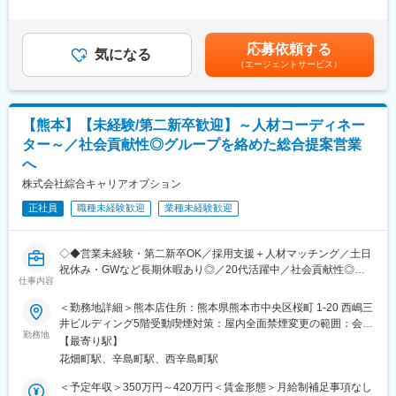
◎ドライバー派遣事業においてトップクラスのシェアを保有
は能力・経験を考慮し決定します。■昇給：年1回（4月）■賞与：
≪詳細≫
◎1回の昇給査定で給与4～5万円UPも可能
年2回（6月、12月）賃金はあくまでも目安の金額であり、選考を
・半導体製造装置の日常点検、部品交換作業
通じて上下する可能性があります。月給(月額)は固定手当を含めた
・半導体製造装置のトラブル対応（チョコ停、装置動作停止）
応募依頼する
■就業環境：
気になる
表記です。
・製品品質向上サポート実施（半導体ウエハの品質管理）
（エージェントサービス）
年間休日120日、残業は全社平均10時間程度/月と少なめなので、
仕事とプライベートの両立が叶います。
≪対象機器≫
＜残業時間が少ない理由＞
・半導体製造装置（イオン注入装置）
RPAや業務改善につながるツールを導入して、時間効率が高くな
【熊本】【未経験/第二新卒歓迎】～人材コーディネー
っていること、また一部業務（紹介した候補者様の面接）を業務
出張：無
ター～／社会貢献性◎グループを絡めた総合提案営業
委託に任せることで、社員の負担を減らし、残業削減に繋がって
へ
います。
■現場研修：現場への配属後はまず顧客の事業内容や主力製品など
株式会社綜合キャリアオプション
の基礎知識を学ぶところからスタート。その後は実際の業務を通
■事業展開：
して必要な知識やスキルを教えながら、徐々に業務の幅を広げて
正社員
職種未経験歓迎
業種未経験歓迎
設立時「10年で売上100億円」という目標を掲げておりました。
いくのでご安心ください。さらに年に4回ほど先輩社員との面談も
戦略的なエリア展開の成功や人材にも恵まれ、2年前倒しの8期目
実施するなど、充実のフォロー体制を整えています。
で売上100億円を突破。その後、9期目では130億円まで売り上げ
◇◆営業未経験・第二新卒OK／採用支援＋人材マッチング／土日
を延ばしましたが、新型コロナウイルス感染症による経済混乱に
■評価制度：日々の業務を振り返る面談が年2回あります。等級ご
祝休み・GWなど長期休暇あり◎／20代活躍中／社会貢献性◎／
より10期・11期では売上を約100億円まで下げてしまいました。
仕事内容
とに求められる役割に対してどのような活躍ができたか振り返る
◆◇
ただ利益はしっかりと残すことができ、12期目では111億円、現
とともにキャリアプランを上司と構築し、ご自身に合ったキャリ
在13期目では130億円の売上を目標にメンバー一丸となって取り
＜勤務地詳細＞熊本店住所：熊本県熊本市中央区桜町 1-20 西嶋三
ア形成ができます！
人材コーディネーターとして、お仕事を探している求職者と、人
組んでいます。
井ビルディング5階受動喫煙対策：屋内全面禁煙変更の範囲：会社
材を探している企業をつなぐお仕事をお任せします。
勤務地
の定める事業所
【最寄り駅】
■住宅補助関連制度
変更の範囲：本文参照
花畑町駅、辛島町駅、西辛島町駅
転居時の引越費用負担／提携保養所やスポーツクラブ施設を格安
綜合キャリアオプションにて、人材派遣・紹介事業に携わってい
で利用可／その他補助充実 ※詳細は福利厚生欄に記載有
ただきます。
＜予定年収＞350万円～420万円＜賃金形態＞月給制補足事項なし