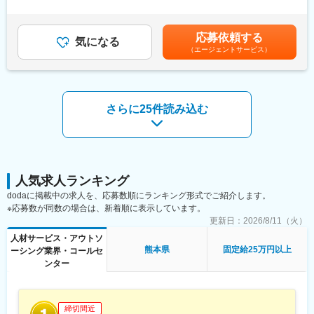
4. 全国に広がる拠点網
助/約3～4万円相当・残業、休日出勤、深夜手当/全額支給・国内・
全国に100以上の拠点を展開し、都市部だけでなく地方にも対応
海外出張手当/日当3000～1万5000円・資格活用手当/月2000円～3
【職務内容】
しています。これにより、引っ越しや地元就職など、さまざまな
万円賃金はあくまでも目安の金額であり、選考を通じて上下する
前職の経験を活かして、新たなスキル・知識を身に着けてスペシ
応募依頼する
ライフスタイルに柔軟に対応可能です。
気になる
可能性があります。月給(月額)は固定手当を含めた表記です。
ャリストを目指していただきます。
（エージェントサービス）
変更の範囲：会社の定める業務
・半導体/自動車/医療/工作機械などの製造現場での品質管理業務
（製品の評価・解析・実験・歩留まり向上・品質改善）
・半導体/自動車/医療/工作機械などの製造現場での、保守保全、
さらに25件読み込む
装置組立、据付・調整、トラブル対応業務
・半導体/自動車/医療/工作機械などの製造現場での、フィールド
エンジニア業務
【モデル年収】
570万円／29歳・入社3年目・男性（月給38万円＋各種手当）
人気求人ランキング
680万円／32歳・入社5年目・男性（月給45万円＋各種手当）
dodaに掲載中の求人を、応募数順にランキング形式でご紹介します。
※応募数が同数の場合は、新着順に表示しています。
【豊富な手当】
更新日：
2026/8/11（火）
技術・語学系全138種の資格手当を用意しており、自身の頑張り
が給与に変換される仕組みとなっています。また、社宅完備(赴任
人材サービス・アウトソ
地による) しているため、U・Iターン希望の方でも安心です。
熊本県
固定給25万円以上
ーシング業界・コールセ
ンター
【万全のフォロー体制】
・フォロー体制が非常に手厚くなっています。同社には受入教育
や定期面談を行う「クライアントリーダー」、経験20年以上の技
締切間近
術スペシャリスト「シニアエキスパート」、クライアントとやり