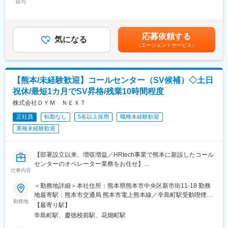
心に、日本のモノづくりを支えてきました。現在は全国各地に営
給与
残業手当＞有＜給与補足＞※経験、能力を考慮の上、規定により決
業拠点を展開し、設計開発、実験評価業務や生産技術、設備保全
定します。※年収表記は、基本給、諸手当、残業代、賞与を含めた
■安心の研修・就業環境：
など、幅広い分野でサービスを提供。大手メーカーをはじめ、
額を記載。■昇給：年1回（4月）■賞与：年2回（7月・12月）※正
名刺交換や電話対応など社会人の基礎ビジネスマナーから業務に
6,000社以上の企業の取引実績もあります。当社が最も重要視して
社員のみ。契約社員の場合は年俸制12分割支給となります。賃金
応募依頼する
使用するパソコン操作や専門用語などは座学の研修でしっかり学
いるのは、社員に対して良質な雇用環境を創出し、エンジニア満
気になる
はあくまでも目安の金額であり、選考を通じて上下する可能性が
ぶことができます。また、実際の業務においても座学だけではな
（エージェントサービス）
足度No.1を実現することが、必ず顧客企業の満足につながると考
あります。月給(月額)は固定手当を含めた表記です。
く、研修センターで研修を受け、実務をおこなっていただきま
えています。
す。取得できる資格は80種類以上あります。
変更の範囲：会社の定める業務
【熊本/未経験歓迎】コールセンター（SV候補）◇土日
■キャリアパス：
祝休/最短1カ月でSV昇格/残業10時間程度
まずは先輩の業務の補助からスタート頂き、慣れてきたら少しず
つメイン業務をお任せしていきます。当社は資格取得支援もおこ
株式会社ＤＹＭ ＮＥＸＴ
なっている事から、働きながら資格を取得する事も可能です。そ
正社員
転勤なし
5名以上採用
職種未経験歓迎
して、技術者だけではなく現場での経験を活かして研修担当や本
社の事務職にキャリアチェンジする事も可能です。。
業種未経験歓迎
変更の範囲：会社の定める業務
【部署設立以来、増収増益／HRtech事業で熊本に新設したコール
センターのオペレーター業務をお任せ】
仕事内容
■業務内容：
新規事業のHR Tech事業で当社が扱う商材の発信業務をお任せし
＜勤務地詳細＞本社住所：熊本県熊本市中央区新市街11-18 勤務
ます。成果を出せば出すほどボーナスが上がる仕組みです。創業
地最寄駅：熊本市交通局 熊本市電上熊本線／辛島町駅受動喫煙対
メンバーの募集のため、新しい事業を立ち上げる楽しさを味わう
勤務地
策：屋内全面禁煙変更の範囲：会社の定める事業所
【最寄り駅】
ことができる環境です。
辛島町駅、慶徳校前駅、花畑町駅
■キャリアパス：