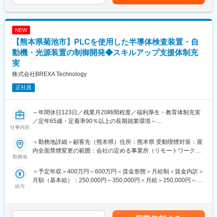
記です。
〇地域活性／国や地方自治体における雇用対策関連事業の企画運
※使用言語：C♯
営
※DB：SQL Server
NEW
変更の範囲：会社の定める業務
■当社だからこそ実現できるエンジニアとしての未来がある：
【熊本県菊池市】PLCを使用した半導体検査装置・自
＜お取引社数3,900社＞
動機・光源装置の制御開発◆スキルアップ支援体制充
同業他社と比較をしても圧倒的なお取引社数を誇る当社。
実
当社独占のプロジェクトも多数あり、当社だからこそ挑戦できる
株式会社BREXA Technology
仕事があります。
＜FA制度＞
正社員
エンジニアの方を対象に社内でのキャリアチェンジを支援する制
度です。
転職をする必要なく、社内での新しいキャリアを形成し、貴方の
～年間休日123日／残業月20時間程度／福利厚生・教育体制充実
エンジニアとしての可能性を広げる事が可能です。
／定年65歳・定着率90％以上の長期就業環境～
仕事内容
■働く環境：
■業務概要：
＜勤務地詳細＞顧客先（熊本県）住所：熊本県 受動喫煙対策：屋
◎年間休日：123日
半導体検査装置などの制御システム開発をお任せ致します。
内全面禁煙変更の範囲：会社の定める事業所（リモートワーク含
◎全社月平均残業時間：約20時間
勤務地
む）
◎定年：65歳（その後も契約社員として継続可能）
■業務詳細：
◎福利厚生：家賃補助制度、資格取得支援、家族手当あり
＜予定年収＞400万円～600万円＜賃金形態＞月給制＜賃金内訳＞
ご入社後に担当いただく想定配属先の業務は、 半導体検査装置、
月額（基本給）：250,000円～350,000円＜月給＞250,000円～
自動機、光源装置、プラットフォーム基板、計測モジュール、計
給与
■スキルアップ支援体制：
350,000円＜昇給有無＞有＜残業手当＞有＜給与補足＞※経験、能
測用電源などの制御システム開発業務です。
・24時間365日好きな時間に技術系動画や勉強が可能です。
力、スキル等を考慮し、弊社規定により決定します。■普通残業／
＜具体的には＞
・Zoomにて技術研修を月数回開催。プログラミングや設計など幅
深夜残業手当：1分単位で支給■賞与：年2回（7月・12月）■昇
・PLCを用いた制御プログラムの設計・開発・試験
広いトピックスを用意しています。
給：年1回（4月）賃金はあくまでも目安の金額であり、選考を通