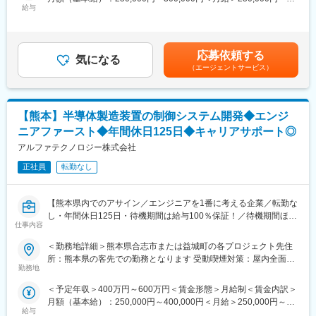
いらっしゃるかと思います。
給与
300,000円＜昇給有無＞有＜残業手当＞有＜給与補足＞※社会人経
◆働く環境：当ポジションでは残業20h程度、配属先によって多
当社は社員の給与UPについて詳細かつ分かりやすい新評価制度を
験、面接結果等を考慮の上決定します。 ■昇給：年1回（4月）■賞
少前後しますが全社月平均では20h程度になります。また、年休
導入しています。
与：年2回（7月、12月）※過去実績2.6ヶ月賃金はあくまでも目安
120日程度や充実した教育制度など働きやすい環境を整えており
自身のポイントはリアルタイムでいつでも社内システムからで閲
の金額であり、選考を通じて上下する可能性があります。月給(月
ます。
覧いただけます。ご自身の給与、定性評価、在籍期間、取得資
応募依頼する
気になる
額)は固定手当を含めた表記です。
格、研修受講の項目、会社貢献（研修の講師やリーダーとしてチ
（エージェントサービス）
■当社の魅力ポイント
ームのフォロー、採用イベントへの参加等）など様々な項目がポ
◎リスキリング「キャリア大学」でスキルも給与もUP
イントに反映され、どのポイントになればどの程度給与がUPする
一般的な4年制大学で学ぶ機械電気IT学科の内容をオンラインで学
のかも明確です。
【熊本】半導体製造装置の制御システム開発◆エンジ
べる任意のスキルアップ支援制度です。今までのキャリアでは学
べなかった内容もリスキリングいただき、単位取得によって給与
変更の範囲：会社の定める業務
ニアファースト◆年間休日125日◆キャリアサポート◎
UPが可能な制度です！
アルファテクノロジー株式会社
◎透明性の高い評価制度
正社員
転勤なし
自分の給与はどう上がっていくのか？そんな不安を抱く方も多く
いらっしゃるかと思います。
【熊本県内でのアサイン／エンジニアを1番に考える企業／転勤な
当社は社員の給与UPについて詳細かつ分かりやすい新評価制度を
し・年間休日125日・待機期間は給与100％保証！／待機期間ほぼ
導入しています。
仕事内容
無し／勤務地の希望やワークライフバランス、希望プロジェクト
自身のポイントはリアルタイムでいつでも社内システムからで閲
のアサインを最大現実現できるよう運営！／チーム単位の配属で
覧いただけます。ご自身の給与、定性評価、在籍期間、取得資
＜勤務地詳細＞熊本県合志市または益城町の各プロジェクト先住
リーダー経験も積みやすい！】
格、研修受講の項目、会社貢献（研修の講師やリーダーとしてチ
所：熊本県の客先での勤務となります 受動喫煙対策：屋内全面禁
ームのフォロー、採用イベントへの参加等）など様々な項目がポ
勤務地
煙
■採用背景：
イントに反映され、どのポイントになればどの程度給与がUPする
＜予定年収＞400万円～600万円＜賃金形態＞月給制＜賃金内訳＞
顧客のニーズにお応えするための増員募集です！以下記載のプロ
のかも明確です。
月額（基本給）：250,000円～400,000円＜月給＞250,000円～
グラミング言語使用経験のある方は歓迎いたします！
給与
400,000円＜昇給有無＞有＜残業手当＞有＜給与補足＞※給与詳細