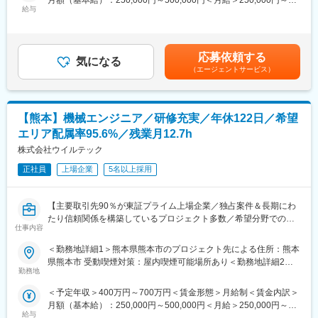
月額（基本給）：250,000円～500,000円＜月給＞250,000円～
ECU、走行支援制御、通信系等）を中心にソフト開発を担当頂き
■3～6か月目
給与
500,000円＜昇給有無＞有＜残業手当＞有＜給与補足＞※年収は応
ます。要件定義から基本設計、詳細設計、コーディング、テスト
・マネージャー業務を学んでいただきます。ピープルマネジメン
相談となります。※賞与年2 回、または賞与見込み月給設定の場合
まで各フェーズにて、ご経験や希望に応じて参画が可能。働きや
トだけでなく、売上管理や各事業所が目標を達成するための事業
あり■給与改定：年1回（5月）■賞与（業績連動）：年2回賃金は
すい環境で安定的にご活躍いただけます。
所運営を行います。※上司がメンターとなり手厚いサポートがござ
あくまでも目安の金額であり、選考を通じて上下する可能性があ
います。
応募依頼する
気になる
ります。月給(月額)は固定手当を含めた表記です。
■配属先
■本配属後
（エージェントサービス）
・エンジニアリング事業本部にて約600 名が活躍中
・各事業所の課題や目的に合わせてマネジメント業務に専念頂き
※配属先平均人数は約5人で複数名でのプロジェクト着手が基本と
ます。
なります。
※独り立ち後はリモート×出社も可
【熊本】機械エンジニア／研修充実／年休122日／希望
就業形態は下記いずれかの就業形態となります。
・自社開発センターでの勤務（受託契約）
【キャリアパス（例）】
エリア配属率95.6%／残業月12.7h
・クライアント企業での勤務（構内請負契約/派遣契約）
・医療介護スタッフ（2週間程度の基礎研修必要資格取得、現場業
株式会社ウイルテック
務）
■リモートワーク
正社員
上場企業
5名以上採用
・サービスリーダー（入社3カ月～※研修期間）
参加プロジェクトごとに異なりますが、多くのエンジニアがリモ
・サービス提供責任者（入社半年／年収420～650万円）
ートワーク就業を活用しております。
・サービスマネージャー（入社1年／年収560～700万円）
【主要取引先90％が東証プライム上場企業／独占案件＆長期にわ
・エリアマネージャー（入社1年～／年収700～800万円）
たり信頼関係を構築しているプロジェクト多数／希望分野での配
■教育・研修体制
・ブロックマネージャー（年収800～900万円）
仕事内容
属率100％／エンジニアのキャリアアップ支援に注力／年間休日
・当社ではエンジニア第一の考えの元、営業担当が案件のアサイ
・ゼネラルマネージャー（年収900～1200万円）
122日・プライベート重視の働き方◎】
ンから受け入れ後のフォローまでを一気通貫でサポートします。
＜勤務地詳細1＞熊本県熊本市のプロジェクト先による住所：熊本
また、技術管理担当と営業が定期的に面談を行い、仕事内容や職
変更の範囲：会社の定める業務
県熊本市 受動喫煙対策：屋内喫煙可能場所あり＜勤務地詳細2＞
■業務内容
場に問題がないかを確認します。エンジニアが成長していくため
勤務地
熊本県合志市のプロジェクト先による住所：熊本県合志市 受動喫
自動車関連、医療機器、家電、産業機械メーカーを中心とした開
のアドバイスをキャリアコンサルタントと打ち合わせを行うこと
煙対策：屋内喫煙可能場所あり変更の範囲：会社の定める事業所
＜予定年収＞400万円～700万円＜賃金形態＞月給制＜賃金内訳＞
発プロジェクトで設計を中心にエンジニア業務をお任せします。
で、「働きやすい環境」を実現しています。
月額（基本給）：250,000円～500,000円＜月給＞250,000円～
経験に併せて上流の要件定義から基本設計、詳細設計まで各フェ
・技術力向上の為の研修時間も勤務時間として給与支給の対象と
給与