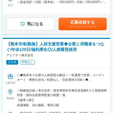
グループの売り上げを牽引するコア事業です。
＜賃金内訳＞月額（基本給）：250,000円＜月給＞250,000円＜昇
■魅力ポイント
給与
給有無＞有＜残業手当＞有＜給与補足＞■昇給：年1回■賞与：年3
◎本人意向に背いた転勤・異動はなくひとつの勤務先で長期就業
◆人材派遣サービス
回 ∟夏季・冬季（7月、12月） ∟決算賞与（3月）※業績によ
可能。会社命令での転勤（配属先変更）実績は全体の４％
◆人材紹介サービス
る。昨年度実績あり■残業代全額支給：月30時間目安■年収例入社
◎ご希望の勤務地を基に検討いたしますが面接の中で幅広く勤務
◆紹介予定派遣 など
3年目：600万円（メンバー）入社6年目：750万円（サブリーダ
応募依頼する
地や希望の業界、働き方について確認しマッチする案件をご紹
気になる
ー）入社8年目：880万円（マネージャー）賃金はあくまでも目安
（エージェントサービス）
介。案件に対するエンジニアの稼働率は99％で、待機はほぼ発生
【業務内容】
の金額であり、選考を通じて上下する可能性があります。月給(月
せず待機中も給与満額支給
・取引企業への訪問、オーダーのヒアリング
額)は固定手当を含めた表記です。
・新規企業へのテレアポ、サービス提案
変更の範囲：会社の定める業務
・当社派遣スタッフさんの面談や契約更新の対応 など
【熊本市/転勤無】人材支援営業◆企業と求職者をつな
※慣れてきたら、グループ内のサービスを絡めたコンサルティング
ぐ/年休120日/福利厚生◎/人柄重視採用
提案も行います。
アビリティ株式会社
【社風・雰囲気について】
正社員
転勤なし
チーム制やプロジェクト制度により、入社歴に関係なく活躍でき
ます。
男女関係なく意欲のある方にチャンスのある環境です。
◇◆熊本市で企業の人材課題を解決／一気通貫で営業・コーディ
ネート・事務を担当／転勤なし・完全週休2日制◇◆
（1）フラットな社風
仕事内容
管理階層を減らし、各ユニットやチーム、支店に権限移譲してい
■職務内容：～「人と企業をつなぐ」やりがいを、熊本で。～
＜勤務地詳細＞本社住所：熊本県熊本市東区長嶺東8-1-1 受動喫煙
ます。それにより社員の自立性ある行動を促し、意志決定のスピ
企業への提案営業と求職者サポートを一貫して担当する「人材コ
対策：屋内全面禁煙変更の範囲：無
ードや手法の変化にも対応できる機動的な組織体制を作り上げて
ーディネーター兼法人営業」です。
勤務地
います。
【最寄り駅】
企業から「良い人を紹介してくれてありがとう」と感謝される。
武蔵塚駅、光の森駅、竜田口駅
求職者から「自分に合う職場を見つけてもらえた」と喜ばれる。
（2）チーム制
そんな人の役に立つ実感を日々味わえるポジションです。