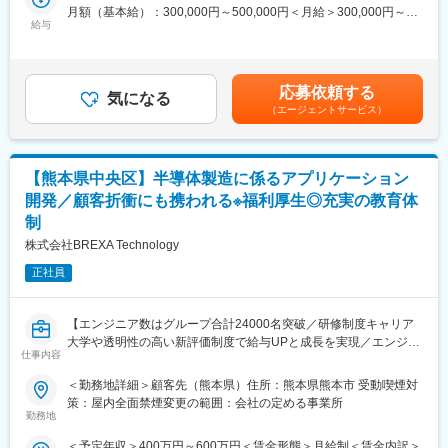
採用/教育/評価制度/労務/総務を横断的に経験可能。
月額（基本給）：300,000円～500,000円＜月給＞300,000円～
将来的には管理部門責任者や人事マネージャーとしてのキャリア
給与
500,000円＜昇給有無＞有＜残業手当＞有＜給与補足＞※社会人経
■業務詳細：
形成も目指せます。
験、面接結果等を考慮の上決定します。 ■昇給：年1回（4月）■賞
大手半導体デバイスメーカーからいただいている請負業務です。
与：年2回（7月、12月）※過去実績2.6ヶ月賃金はあくまでも目安
チーム体制で業務を行っています、業務規模を拡大するためマネ
◎熊本で腰を据えて働ける…
の金額であり、選考を通じて上下する可能性があります。月給(月
ジメント経験者大歓迎です。
応募依頼する
転勤なし/年間休日120日/住宅手当あり/社宅あり/退職金制度あり
気になる
額)は固定手当を含めた表記です。
（エージェントサービス）
安定した環境で長期的なキャリアを築けます。
◇環境・ツール
SQL／Java／Javascript／C♯
■当社について：
熊本本社の総合人材サービス企業です。製造・物流分野を中心に
【熊本県中央区】半導体製造に係るアプリケーション
◆働く環境：当ポジションでは残業20h程度、配属先によって多
人材派遣、人材紹介、アウトソーシング事業を展開し、九州エリ
少前後しますが全社月平均では20h程度になります。また、年休
開発／顧客折衝にも携われる※福利厚生◎充実の教育体
アの企業の人材課題解決を支援しています。地域密着型の営業ス
120日程度や充実した教育制度など働きやすい環境を整えており
制
タイルを強みとし、「信用・信頼」を大切にしながら企業と人を
ます。
つなぎ、地域社会の発展に貢献し続けています。設立から25年以
株式会社BREXA Technology
上の安定基盤を持つ成長企業です。
■当社の魅力ポイント
正社員
◎リスキリング「キャリア大学」でスキルも給与もUP
一般的な4年制大学で学ぶ機械電気IT学科の内容をオンラインで学
変更の範囲：会社の定める業務
べる任意のスキルアップ支援制度です。今までのキャリアでは学
【エンジニア数はグループ合計24000名突破／研修制度キャリア
べなかった内容もリスキリングいただき、単位取得によって給与
大学や透明性の高い新評価制度で給与UPと成長を実現／エンジニ
仕事内容
UPが可能な制度です！
アとして長期的なキャリア形成が可能です】
＜勤務地詳細＞顧客先（熊本県）住所：熊本県熊本市 受動喫煙対
◎透明性の高い評価制度
◆職務概要：
策：屋内全面禁煙変更の範囲：会社の定める事業所
自分の給与はどう上がっていくのか？そんな不安を抱く方も多く
各種メーカーの開発パートナーとして技術者派遣業を運営してい
勤務地
いらっしゃるかと思います。
る当社の顧客先にて、半導体製造における生産管理アプリケーシ
＜予定年収＞400万円～600万円＜賃金形態＞月給制＜賃金内訳＞