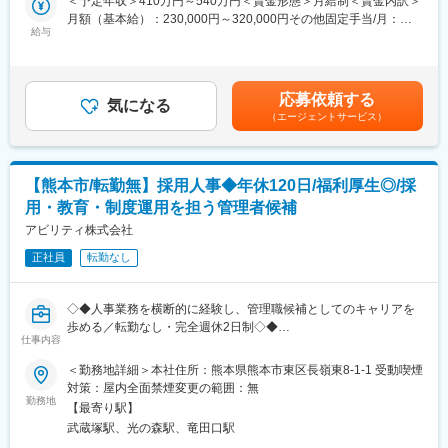
＜予定年収＞410万円～540万円＜賃金形態＞月給制＜賃金内訳＞
チームで目標を設定し、達成に向けて動いています。個人ノルマ
月額（基本給）：230,000円～320,000円その他固定手当/月：
はありませんが、フォローしてもらったりフォローしたりと持ち
■職務詳細：
給与
15,000円～50,000円固定残業手当/月：45,000円～55,000円（固
つ持たれつで助け合う社風です。
<法人営業>
定残業時間25時間0分/月）超過した時間外労働の残業手当は追加
既存企業への定期訪問/採用課題や人材ニーズのヒアリング/人材派
支給＜月給＞290,000円～425,000円（一律手当を含む）＜昇給有
（3）プロジェクト制度
遣・人材サービスの提案
無＞有＜残業手当＞有＜給与補足＞■賞与：年2回■昇給：年1回／
支店をまたいたプロジェクト制度も盛んです。新規開拓や稼働推
応募依頼する
/追加オーダーや新規案件の獲得/契約書・見積書作成
気になる
前年度実績:5,000 円 ～25,000円賃金はあくまでも目安の金額であ
進、新サービス導入など複数のプロジェクトがあり、支店間での
（エージェントサービス）
<求職者対応>
り、選考を通じて上下する可能性があります。月給(月額)は固定手
情報交換もしながら成長していける環境です。
登録面談/仕事紹介/企業とのマッチング/面接設定/就業開始後のフ
当を含めた表記です。
ォロー/定期面談・キャリア相談
【入社後の体制】
<事務業務>
2か月の研修を経て、3～6か月でひとり立ちが目安です。
【熊本市/転勤無】採用人事◆年休120日/福利厚生◎/採
求人票作成/各種データ入力/契約関連書類の作成依頼
◎パソコンでの研修+担当上司制 安心のサポート体制です！
用・教育・制度運用を担う管理者候補
◎ひとり立ち後も担当上司が細やかにサポートします♪
■扱うサービス：
アビリティ株式会社
製造・物流・エンジニアリング分野を中心に、人材派遣・アウト
変更の範囲：会社の定める業務
正社員
転勤なし
ソーシング・職業紹介等の総合人材サービスを提供します。
■組織構成：
◇◆人事業務を横断的に経験し、管理職候補としてのキャリアを
従業員数約500名規模で、地域密着型の事業展開を行っていま
歩める／転勤なし・完全週休2日制◇◆
す。
仕事内容
■職務内容：
＜勤務地詳細＞本社住所：熊本県熊本市東区長嶺東8-1-1 受動喫煙
■教育体制：
採用、教育、評価制度の運用から総務・労務業務まで幅広く担当
対策：屋内全面禁煙変更の範囲：無
OJT研修やノートPC・スマートフォンの貸与など、未経験でも安
します。
勤務地
心して業務に取り組める環境が整っています。
【最寄り駅】
採用業務だけではなく、人材育成・評価制度運用・定着施策など
武蔵塚駅、光の森駅、竜田口駅
組織づくり全般に携わり、将来的には管理者としての活躍を期待
■魅力：