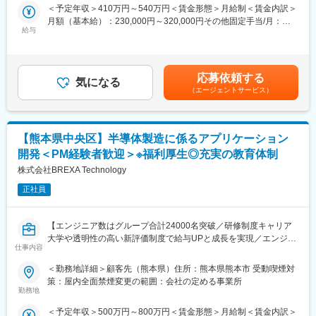
するポジションです。
＜予定年収＞410万円～540万円＜賃金形態＞月給制＜賃金内訳＞
・経験を活かしながら「人に感謝される仕事」へ…
月額（基本給）：230,000円～320,000円その他固定手当/月：
求人企業、個人の方から感謝され、社会貢献性・介在価値を感じ
■詳細：
給与
15,000円～50,000円固定残業手当/月：45,000円～55,000円（固
られることが大きな魅力です。
<採用業務>
定残業時間25時間0分/月）超過した時間外労働の残業手当は追加
・転勤なく、長く働ける好待遇・働きやすさ…
新卒・中途採用計画の立案/求人媒体管理/応募者対応/会社説明会
支給＜月給＞290,000円～425,000円（一律手当を含む）＜昇給有
地域密着と信頼を重視し、スタッフ定着率90％以上。
実施/面接対応/入社後フォロー/定着支援
無＞有＜残業手当＞有＜給与補足＞■賞与：年2回■昇給：年1回／
安心して長く働ける環境を整えています。
応募依頼する
<人事制度・教育業務>
気になる
前年度実績:5,000 円 ～25,000円賃金はあくまでも目安の金額であ
（エージェントサービス）
人事評価制度の運用/社員教育・研修企画/階層別研修の運営/人材
り、選考を通じて上下する可能性があります。月給(月額)は固定手
■想定されるキャリアパス
育成施策の企画
当を含めた表記です。
総合的なビジネススキルを身につけ、将来的にはリーダーやマネ
<組織活性化・定着施策>
ジメント職などへのキャリアアップが可能です。
社員定着施策の企画/エンゲージメント向上施策/社内コミュニケー
【熊本県中央区】半導体製造に係るアプリケーション
ション活性化
■当社について：
開発＜PM経験者歓迎＞※福利厚生◎充実の教育体制
<総務業務>
熊本本社の総合人材サービス企業です。製造・物流分野を中心に
契約書管理/文書管理/備品管理/労務関連業務/派遣・アウトソーシ
株式会社BREXA Technology
人材派遣、人材紹介、アウトソーシング事業を展開し、九州エリ
ング事業に伴う総務対応
アの企業の人材課題解決を支援しています。地域密着型の営業ス
正社員
タイルを強みとし、「信用・信頼」を大切にしながら企業と人を
■魅力：
つなぎ、地域社会の発展に貢献し続けています。設立から25年以
◎採用担当ではなく「組織づくりの中心」として活躍できる…
上の安定基盤を持つ成長企業です。
【エンジニア数はグループ合計24000名突破／研修制度キャリア
人材採用だけでなく、人材育成/評価制度/組織活性化/定着支援ま
大学や透明性の高い新評価制度で給与UPと成長を実現／エンジニ
で担当。
仕事内容
アとして長期的なキャリア形成が可能です】
社員一人ひとりの成長と会社の成長を支える、人事の本質に近い
変更の範囲：会社の定める業務
＜勤務地詳細＞顧客先（熊本県）住所：熊本県熊本市 受動喫煙対
仕事です。
◆職務概要：
策：屋内全面禁煙変更の範囲：会社の定める事業所
各種メーカーの開発パートナーとして技術者派遣業を運営してい
勤務地
◎人事・総務のゼネラリストとして市場価値を高められる…
る当社の顧客先にて、半導体製造における生産管理アプリケーシ
採用のみ、労務のみではなく、
＜予定年収＞500万円～800万円＜賃金形態＞月給制＜賃金内訳＞
ョンの開発業務をお任せします。