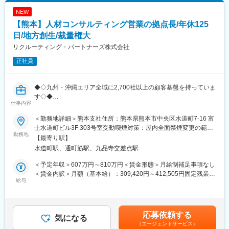
■ポジションの特徴・魅力：
◇SV、マネージャー、さらにはその先のポジションも。組織が拡
NEW
・既存顧客との関係構築や新規開拓、エンジニアフォローなど、
大していく今だからこそ、スピーディーなキャリアアップが可能
【熊本】人材コンサルティング営業の拠点長/年休125
技術者と企業をつなぐ役割を担うポジションです。
です。
・「会社にとって本当に必要な人材はどんな方だろう」と考え、
日/地方創生/裁量権大
企業に寄り添う伴走型の営業です。そのため、厳密なノルマはあ
変更の範囲：会社の定める業務 ※グループ会社への出向を含む
リクルーティング・パートナーズ株式会社
りません。
正社員
・営業支援体制や研修制度が整っているため、業界・営業未経験
でも安心してスタート可能です。
・働く方がキャリアアップできる職場を探し、派遣します。20～
◆◇九州・沖縄エリア全域に2,700社以上の顧客基盤を持っていま
70代までと、幅広い年齢層の方が就業中です。
す◇◆
仕事内容
■入社後の流れ：
■業務内容：
最初は丁寧にOJTにて先輩サポートからスタートし、徐々に業務
＜勤務地詳細＞熊本支社住所：熊本県熊本市中央区水道町7-16 富
拠点長として、当社や支社のファンになっていただける企業を増
をお任せします。
士水道町ビル3F 303号室受動喫煙対策：屋内全面禁煙変更の範
やすことがミッションです。将来的には支社の継続を目指し、利
勤務地
囲：会社の定める事業所
【最寄り駅】
益の確保に注力しつつ、既存商品の発展や拠点独自の取り組みや
■組織構成：
水道町駅、通町筋駅、九品寺交差点駅
サービスの発展に取り組んでいただきます。
九州地区5名（50代女性リーダー／男性3人・女性1人）
〇エリア拠点長や営業組織マネジャーなどの事業リーダーポジシ
＜予定年収＞607万円～810万円＜賃金形態＞月給制補足事項なし
ョンで、メンバーの組織マネジメントを担当していただきます。
■働く環境：
＜賃金内訳＞月額（基本給）：309,420円～412,505円固定残業手
その後、キャリアを積んで経営幹部として全社事業戦略の遂行や
給与
・チームワークを大切にしている社風なので、困ったことがあれ
当/月：140,580円～187,495円（固定残業時間55時間0分/月）超
統括マネジメントに携わっていただくことも期待しています。
ばすぐに相談できる環境です。
過した時間外労働の残業手当は追加支給＜月給＞450,000円～
〇大切にしていることは、「顧客接点づくり」です。お客様にお
・20時にはPCがシャットダウンされるためプライベートとの両立
600,000円（一律手当を含む）＜昇給有無＞有＜残業手当＞有＜
会いし、そのお客様を必ず守ることを重視しています。顧客起点
も可能です。
給与補足＞※経験、能力を考慮し決定します。■給与改定・昇給昇
応募依頼する
のスタンスを大切にしています。
気になる
格：年2回（1月・7月）■賞与実績：年1回：6月※業績による賃金
（エージェントサービス）
〇アルバイトから契約社員・正社員領域まで総合的にサービスを
■当社の魅力：