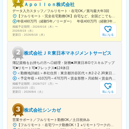
Ａｐｏｌｌｏｎ株式会社
取りをしている「営業担当」が社員に対して月1回の面談を行う体
制を取っております。配属された後、不安ごとや今後のキャリア
データ入力スタッフ／フルリモート・在宅OK／賞与最大年3回
に関して相談できる環境を整えています。
【フルリモート・完全在宅勤務OK】自宅など、全国どこでもあなたが働きやすい場所で働けます★転居を伴う転勤なし★全国47都道府県どこからでも応募OK【本社】東京都新宿区山吹町130番地の15 茜ビル2-A＜アクセス＞有楽町線「江戸川橋駅」、東西線「東西線」より徒歩10分※受動喫煙対策：あり
・社員対しキャリアUP、スキルUP を目的とした技術研修カリキ
年収480万円（経験5年／リーダー） 年収400万円（経験3年／メンバー）
ュラムを実施しております。興味のある項目や業務、関係してい
掲載予定期間：
2026/6/18（木）
〜
る項目、スキルチェンジに繋がる項目などを自由に受講して頂く
2026/8/19（水）
気になる
更新日：
2026/6/18（木）
いただく事が可能です。
・これらの充実した研修制度とフォロー制度により入社後定着率
は95%以上と非常に高い数値をマークしております。
株式会社ＪＲ東日本マネジメントサービス
変更の範囲：本文参照
簿記資格をお持ちの方へ◎経理・財務■JR東日本Gでスキルアップ
可■リモート可■フレックス■124休日
＜勤務地詳細1＞本社住所：東京都渋谷区代々木2-2-2 JR東日本本社ビル9階受動喫煙対策：屋内全面禁煙＜勤務地詳細2＞東京都内オフィス住所：東京都23区内 受動喫煙対策：屋内全面禁煙変更の範囲：会社の定める事業所（リモートワーク含む）
＜予定年収＞410万円～470万円＜賃金形態＞月給制＜賃金内訳＞月額（基本給）：240,000円～250,000円＜月給＞240,000円～250,000円＜昇給有無＞有＜残業手当＞有＜給与補足＞※想定年収には残業月20Hも含めています■昇給：年1回■賞与：年2回(合計3.0ヶ月程度)※総合職：計6.0ヶ月程度■モデル年収総合職（課長）900万円総合職（マネージャー）630万円総合職（主任）520万円エリア（課員）410万円賃金はあくまでも目安の金額であり、選考を通じて上下する可能性があります。月給(月額)は固定手当を含めた表記です。
掲載予定期間：
2026/7/27（月）
〜
2026/10/25（日）
気になる
更新日：
2026/8/4（火）
株式会社シンカゼ
営業サポート／フルリモート勤務OK／土日祝休み
【フルリモート・在宅ワーク勤務OK！】※リモートワークの場合も、年に数回出社を依頼する可能性があります。＜東京営業所＞東京都新宿区西新宿7-7-26 3階［最寄り駅］各線「新宿駅」徒歩8分JR「大久保駅」徒歩4分＜支店＞茨城県日立市大みか町［最寄り駅］JR「大甕駅」徒歩8分