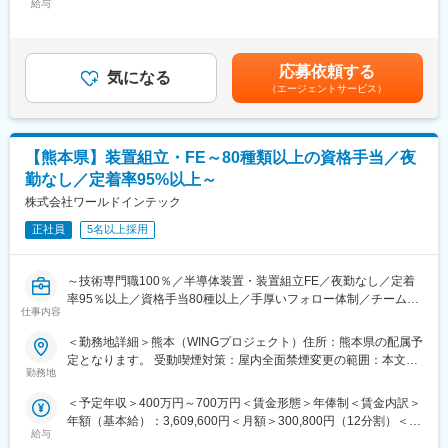
・ニーズや状況のヒアリング及び適性アセスメント
きる環境づくりを続け、技術者一人ひとりのスキルアップをサポ
給与
43,500円～46,000円（固定残業時間20時間0分/月）超過した時間
・個別支援計画の作成及び管理
ートします。
外労働の残業手当は追加支給＜月給＞325,900円～344,200円（一
・コンプライアンスに基づくサービス？管理業務全般
律手当を含む）＜昇給有無＞有＜残業手当＞有＜給与補足＞※賞
・相談援助業務
★チームアサインをしています！★
与：あり（年2回/5月・11月）※超過した時間外労働の残業時間代
応募依頼する
・地域における関係機関との連絡調整・折衝業務
・経験の浅い方が客先へ行く際は、少なくとも2名以上のチームで
気になる
は追加支給※給与はスキル・経験・転勤の可否に応じて決定いたし
（エージェントサービス）
・福祉サービスの説明、関係機関利用の際のアドバイス
就業します。当社の社員と業務を行うため、相談しやすい環境を
ますので、上記年収は目安となります。賃金はあくまでも目安の
整えております。
金額であり、選考を通じて上下する可能性があります。月給(月額)
は固定手当を含めた表記です。
■LITALICOワークスの特徴
★自身で描くキャリアを最大限サポート★
【熊本県】装置組立・FE～80種類以上の資格手当／夜
1. 個別対応の支援プログラム
ご自身で目指したい役職や磨きたい技術を実現できるサポート体
勤なし／定着率95%以上～
障害名にとらわれず、一人ひとりの特性やペースに合わせた支援
制が整っております。
を行います。自己理解を深めるカウンセリングや、ビジネスマナ
株式会社ワールドインテック
例：20代半ば、入社4年目で現場でのサブリーダーに！
ー、PCスキル、コミュニケーション力向上など、多彩なプログラ
※２～３名のチームで、管理職へのキャリアアップを希望。
正社員
5名以上採用
ムを提供しています。
★社内研修ツールが充実★
2. 就職活動前から就職後までの一貫サポート
約300講座もある無料eラーニングシステムや社内開放によるエン
～技術専門職100％／半導体装置・装置組立FE／夜勤なし／定着
就職活動前の準備から、企業インターンシップを通じた適性確
ジニア同士の勉強会など自身でスキルを高めることができる環境
率95％以上／資格手当80種以上／手厚いフォロー体制／チーム配
認、就職後の職場定着支援まで、トータルでサポートします。就
が整っております！
仕事内容
属で安心成長／研修施設完備～
職後も6ヶ月以上の定着支援を行い、職場での不安や悩みに寄り添
＜勤務地詳細＞熊本（WINGプロジェクト）住所：熊本県の配属予
います。
将来的には年収800万円以上を目指せるエンジニアへ！同社の最
定となります。 受動喫煙対策：屋内全面禁煙変更の範囲：本文参
大の強みは確実に技術職としてキャリアアップ出来る事です！い
勤務地
照
3. 高い就職率と定着率
わゆる事務系やサポート系の案件アサインは行っておらず、
LITALICOワークスでは、これまでに累計15,000名以上の就職をサ
＜予定年収＞400万円～700万円＜賃金形態＞年俸制＜賃金内訳＞
100％技術専門職のご案内が可能であり、自身が持つキャリア像
ポートし、就職後の定着率は約90%と高い実績を誇ります。
年額（基本給）：3,609,600円＜月額＞300,800円（12分割）＜昇
に沿って市場価値向上をサポートします。
給与
給有無＞有＜残業手当＞有＜給与補足＞・昇給年1回・寮費半額補
【変更の範囲：会社の定める業務】