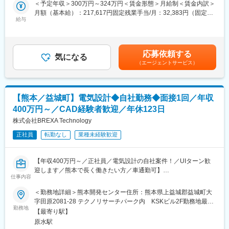
優秀な成果を挙げた社員は、新規事業の責任者に抜擢したり、海
＜予定年収＞300万円～324万円＜賃金形態＞月給制＜賃金内訳＞
外部門の責任者やグループ会社の社長など、非常に魅力的かつス
月額（基本給）：217,617円固定残業手当/月：32,383円（固定残
ピード感のあるキャリアステップを進む事が可能です。
給与
業時間20時間0分/月）超過した時間外労働の残業手当は追加支給
※例（実際のモデルケース）…商社出身、入社当時社会人経験3年
＜月給＞250,000円（一律手当を含む）＜昇給有無＞有＜残業手
目
当＞有＜給与補足＞※固定残業手当は月、20時間0分、32,383円を
キャリア入社後、法人向けコンサルティング営業部門配属→入社6
支給超過した時間外労働の残業時間代は追加支給■年収例：年収
応募依頼する
ヶ月後、係長に昇進→入社6年後、課長職に昇格後、ニューヨーク
気になる
335万円（入社1年目・24歳／月給25万円＋インセンティブ）年収
（エージェントサービス）
支社の責任者に抜擢。
400万円（入社2年目・28歳／月給30万円＋インセンティブ）賃金
■働く環境：
はあくまでも目安の金額であり、選考を通じて上下する可能性が
・平均年齢は26歳。幹部層の半分が20代と若いメンバーが活躍し
あります。月給(月額)は固定手当を含めた表記です。
ています。当社代表は非常にフランクで社員との距離も近く、一
【熊本／益城町】電気設計◆自社勤務◆面接1回／年収
緒に飲みに行く機会も多々あります。高い目標を掲げ、チャレジ
400万円～／CAD経験者歓迎／年休123日
し続ける、アグレッシブで意識の高い社員ばかりです。20代半ば
で、10名以上のマネジメントを担当したり、入社6ヵ月で役職に
株式会社BREXA Technology
就いたりと、年齢や社歴に関係なく、実力に応じてポジションが
正社員
転勤なし
業種未経験歓迎
与えられる環境です。
・勤続3年ごとに平日連続5日休み（9連休）になり、10万円支給
されます。
【年収400万円～／正社員／電気設計の自社案件！／UIターン歓
■研修制度：
迎します／熊本で長く働きたい方／車通勤可】
OJTを中心にメンバーを育てていくメソッドがあり、必要なスキ
仕事内容
ルや能力を実務を通じて習得していただきます。
＼以下に当てはまる方、まずはご応募ください！／
＜勤務地詳細＞熊本開発センター住所：熊本県上益城郡益城町大
新卒や第二新卒の方向けには、マナー研修やコミュニケーション
・熊本での就業が問題ない
字田原2081-28 テクノリサーチパーク内 KSKビル2F勤務地最寄
研修、意識改革に関する研修などを実施しています。
・電気図面作成のご経験がある／エレキ系統図、回路図、ASSY図
勤務地
駅：JR豊肥本線／大津駅受動喫煙対策：屋内全面禁煙
その他、社外の有識者による勉強会も多く、知識や知恵を増大さ
【最寄り駅】
が読み取れる
せる機会もあります。また、管理職は部下の育成に対する意識が
原水駅
・工業系/機械系学校で、電気図面を学んだことがある