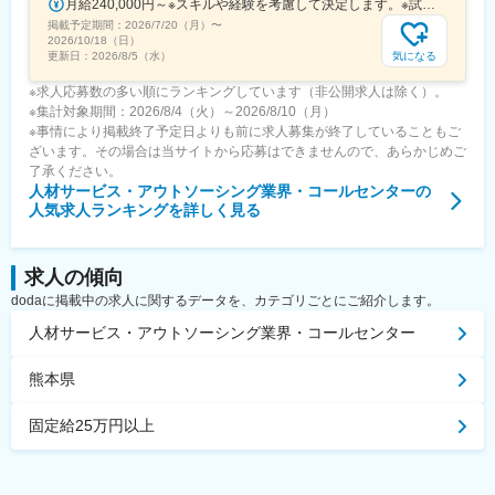
月給240,000円～※スキルや経験を考慮して決定します。※試用期間中(3か月)の給与条件は変わりません。
掲載予定期間：
2026/7/20（月）
〜
2026/10/18（日）
気になる
更新日：
2026/8/5（水）
※求人応募数の多い順にランキングしています（非公開求人は除く）。
※集計対象期間：2026/8/4（火）～2026/8/10（月）
※事情により掲載終了予定日よりも前に求人募集が終了していることもご
ざいます。その場合は当サイトから応募はできませんので、あらかじめご
了承ください。
人材サービス・アウトソーシング業界・コールセンター
の
人気求人ランキングを詳しく見る
求人の傾向
dodaに掲載中の求人に関するデータを、カテゴリごとにご紹介します。
人材サービス・アウトソーシング業界・コールセンター
熊本県
固定給25万円以上