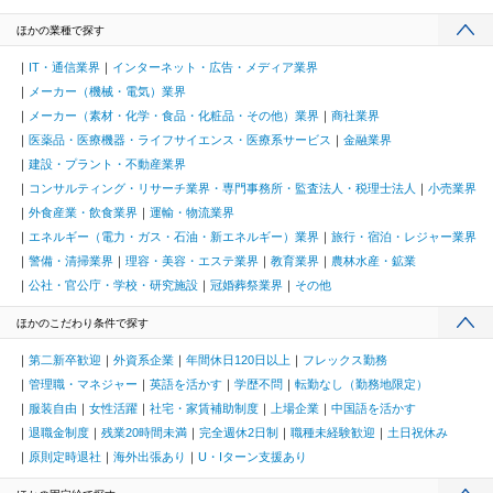
ほかの業種で探す
IT・通信業界
インターネット・広告・メディア業界
メーカー（機械・電気）業界
メーカー（素材・化学・食品・化粧品・その他）業界
商社業界
医薬品・医療機器・ライフサイエンス・医療系サービス
金融業界
建設・プラント・不動産業界
コンサルティング・リサーチ業界・専門事務所・監査法人・税理士法人
小売業界
外食産業・飲食業界
運輸・物流業界
エネルギー（電力・ガス・石油・新エネルギー）業界
旅行・宿泊・レジャー業界
警備・清掃業界
理容・美容・エステ業界
教育業界
農林水産・鉱業
公社・官公庁・学校・研究施設
冠婚葬祭業界
その他
ほかのこだわり条件で探す
第二新卒歓迎
外資系企業
年間休日120日以上
フレックス勤務
管理職・マネジャー
英語を活かす
学歴不問
転勤なし（勤務地限定）
服装自由
女性活躍
社宅・家賃補助制度
上場企業
中国語を活かす
退職金制度
残業20時間未満
完全週休2日制
職種未経験歓迎
土日祝休み
原則定時退社
海外出張あり
U・Iターン支援あり