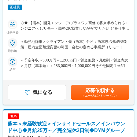
正社員
◇◆ 【熊本】開発エンジニア/プラスワン研修で将来求められるエ
ンジニアへ！/リモート勤務OK/就業しながら“やりたい！”を仕事に
仕事内容
できる会社/福利厚生充実 ◆◇
■POINT：
＜勤務地詳細＞クライアント先（熊本）住所：熊本県 受動喫煙対
【上流案件にチャレンジ】上流案件70％、自社プロダクトも保有
策：屋内全面禁煙変更の範囲：会社の定める事業所（リモートワ
しているため新しくプロダクトを作るチャンスが多数あり！業界
勤務地
ーク含む）
最大級の案件数を誇っているため自身が選べる選択肢が多く、自
＜予定年収＞500万円～1,200万円＜賃金形態＞月給制＜賃金内訳
身の希望に合った案件にアサイン可能です！
＞月額（基本給）：283,000円～1,000,000円その他固定手当/月：
【働き方◎】月残業時間13時間×休日出勤なし×希望しない転勤な
給与
10,000円～150,000円＜月給＞293,000円～1,150,000円＜昇給有
し×リモート勤務OKなど･･･他にも、エンジニアファーストな働き
無＞有＜残業手当＞有＜給与補足＞■賞与：年2回（平均3ヶ月）■
方を実現できる取り組みが豊富のため”入社3年後の定着率9割以
年収例：1,300万円(50代/月給92万円）930万円(40代/月給 43万
上”の実績が実現できています。
円)780万円(30代/月給 37万円）賃金はあくまでも目安の金額であ
【炎上しにくい仕組み】製造業のお客様が多く、無理な納期設定
応募依頼する
気になる
り、選考を通じて上下する可能性があります。月給(月額)は固定手
や炎上が起こりづらい業界特性になっています。また、必ずチー
（エージェントサービス）
当を含めた表記です。
ムでアサインするため1人で抱え込まない環境です。
【請負比率向上中】方向性として、徐々に請負の比率を上げてい
く方針です。また、その影響からリモート勤務の比率も上がって
NEW
おります。
■当社の大事にする「プラスワン」スキル：
熊本＜未経験歓迎＞インサイドセールス／インバウン
昨今のDX・AI・クラウドなどのIT×モノづくりや、技術高度化、
ド中心◆月給25万～／完全週休2日制◆DYMグループ
リッチ化のニーズは急速に拡大傾向です。当社では、情勢を踏ま