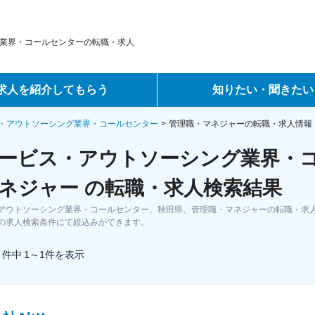
業界・コールセンターの転職・求人
求人を紹介してもらう
知りたい・聞きたい
ントサービス
転職ノウハウ
・アウトソーシング業界・コールセンター
管理職・マネジャーの転職・求人情報
ービス・アウトソーシング業界・
サービス
データで見る転職
ネジャー の転職・求人検索結果
ーエージェントサービス
コラム・インタビュー
アウトソーシング業界・コールセンター、秋田県、管理職・マネジャーの転職・求
の求人検索条件にて絞込みができます。
転職Q&A
件中
1～1
件
を表示