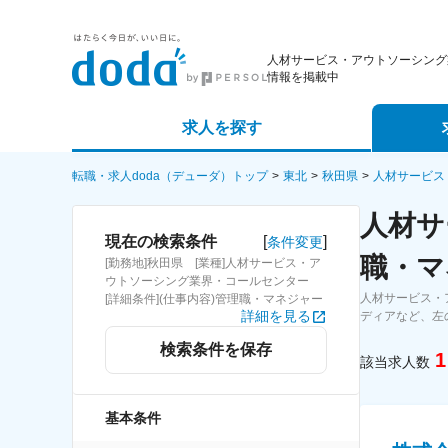
人材サービス・アウトソーシング
情報を掲載中
求人を探す
詳細条件から探す
エージェ
転職・求人doda（デューダ）トップ
東北
秋田県
人材サービス
人材サ
新着求人から探す
スカウト
[
]
現在の検索条件
条件変更
職・マ
[勤務地]秋田県 [業種]人材サービス・ア
求人特集から探す
パートナ
ウトソーシング業界・コールセンター
人材サービス・
[詳細条件](仕事内容)管理職・マネジャー
詳細を見る
ディアなど、左
検索条件を保存
1
該当求人数
基本条件