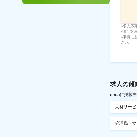
※求人応
※集計対象期
※事情に
さい。
求人の傾
dodaに掲
人材サービ
管理職・マ