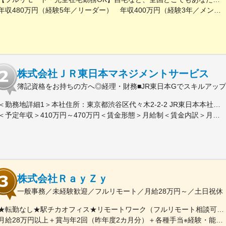
年収480万円（経験5年／リーダー） 年収400万円（経験3年／メンバー）
株式会社ＪＲ東日本マネジメントサービス
簿記資格をお持ちの方へ◎経理・財務■JR東日本Gでスキルアップ可
＜勤務地詳細1＞本社住所：東京都渋谷区代々木2-2-2 JR東日本本社ビル9階受動喫煙対策：屋内全面禁煙＜勤務地詳細2＞東京都内オフィス住所：東京都23区内 受動喫煙対策：屋内全面禁煙変更の範囲：会社の定める事業所（リモートワーク含む）
＜予定年収＞410万円～470万円＜賃金形態＞月給制＜賃金内訳＞月額（基本給）：240,000円～250,000円＜月給＞240,000円～250,000円＜昇給有無＞有＜残業手当＞有＜給与補足＞※想定年収には残業月20Hも含めています■昇給：年1回■賞与：年2回(合計3.0ヶ月程度)※総合職：計6.0ヶ月程度■モデル年収総合職（課長）900万円総合職（マネージャー）630万円総合職（主任）520万円エリア（課員）410万円賃金はあくまでも目安の金額であり、選考を通じて上下する可能性があります。月給(月額)は固定手当を含めた表記です。
株式会社ＲａｙＺｙ
一般事務／未経験歓迎／フルリモート／月給28万円～／土日祝休
★転勤なし★駅チカオフィス★リモートワーク（フルリモート相談可）※研修期間中・試用期間中はオフィス出社となります【本社】東京都渋谷区神宮前6-18-5鷹羽ビル7階◆最寄り駅：JR渋谷駅／徒歩約5分◆最寄り駅：東京メトロ千代田線・明治神宮前／徒歩約9分◆最寄り駅：JR原宿駅／徒歩約13分
月給28万円以上＋賞与年2回（昨年度2カ月分）＋各種手当※経験・能力等を考慮のうえ、決定いたします。