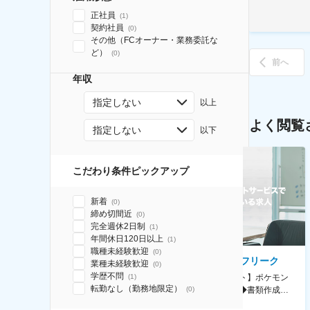
正社員
(
1
)
契約社員
(
0
)
その他（FCオーナー・業務委託な
ど）
(
0
)
前へ
年収
指定しない
以上
よく閲覧
指定しない
以下
こだわり条件ピックアップ
新着
(
0
)
締め切間近
(
0
)
完全週休2日制
(
1
)
年間休日120日以上
(
1
)
職種未経験歓迎
(
0
)
AGC株式会社
株式会社ゲームフリーク
業種未経験歓迎
(
0
)
学歴不問
【横浜※一般職/転勤なし】庶
【庶務アシスタント】ポケモン
(
1
)
転勤なし（勤務地限定）
務・事務担当～開発部材の発注
シリーズ開発企業◆書類作成・
(
0
)
やDXに向けたシステム利用等～
データ入力など◆年休126日・