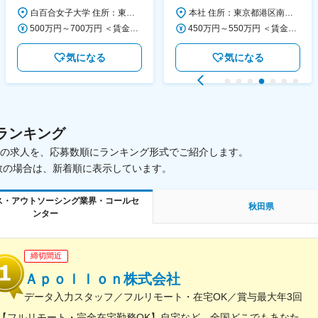
大学
活動を支える日本公式支援窓口
白百合女子大学 住所：東京都調布市緑ヶ丘1-25 勤務地最寄駅：京王線／仙川駅 受動喫煙対策：屋内全面禁煙 変更の範囲：会社の定める事業所
本社 住所：東京都港区南青山6-10-11 ウェスレーセンター3F 勤務地最寄駅：地下鉄各線／表参道駅 受動喫煙対策：屋内全面禁煙 変更の範囲：会社の定める事業所（リモートワーク含む）
◆正職員登用前提
500万円～700万円 ＜賃金形態＞ 月給制 ＜賃金内訳＞ 月額（基本給）：280,000円～430,000円 ＜月給＞ 280,000円～430,000円 ＜昇給有無＞ 有 ＜残業手当＞ 有 ＜給与補足＞ ※年齢・過去の経験に基づき、本学規定に合わせ決定 【残業手当】有 /残業時間に応じて全額支給（※想定年収に含む） 【各種手当】扶養手当/住宅手当/通勤手当 等 【賞与】年2回（6月、12月） 【昇給】年1回（4月） 賃金はあくまでも目安の金額であり、選考を通じて上下する可能性があります。 月給(月額)は固定手当を含めた表記です。
450万円～550万円 ＜賃金形態＞ 月給制 ＜賃金内訳＞ 月額（基本給）：340,000円～420,000円 ＜月給＞ 340,000円～420,000円 ＜昇給有無＞ 有 ＜残業手当＞ 有 ＜給与補足＞ ※能力・経験によって決定します。 ■賞与あり（業績評価に応じて支給） 賃金はあくまでも目安の金額であり、選考を通じて上下する可能性があります。 月給(月額)は固定手当を含めた表記です。
気になる
気になる
ランキング
載中の求人を、応募数順にランキング形式でご紹介します。
数の場合は、新着順に表示しています。
ス・アウトソーシング業界・コールセ
秋田県
ンター
締切間近
Ａｐｏｌｌｏｎ株式会社
データ入力スタッフ／フルリモート・在宅OK／賞与最大年3回
【フルリモート・完全在宅勤務OK】自宅など、全国どこでもあなたが働きやすい場所で働けます★転居を伴う転勤なし★全国47都道府県どこからでも応募OK【本社】東京都新宿区山吹町130番地の15 茜ビル2-A＜アクセス＞有楽町線「江戸川橋駅」、東西線「東西線」より徒歩10分※受動喫煙対策：あり