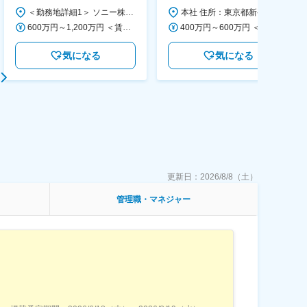
画～調達／働き方◎
＜勤務地詳細1＞ ソニー株式会社 住所：神奈川県横浜市西区みなとみらい5-1-1 受動喫煙対策：屋内全面禁煙 ＜勤務地詳細2＞ ソニーシティ大崎 住所：東京都品川区大崎2-10-1 勤務地最寄駅：JR線／大崎駅 受動喫煙対策：屋内全面禁煙 変更の範囲：会社の定める事業所（リモートワーク含む）
本社 住所：東京都新宿区西新宿6丁目22-1 新宿スクエアタワー B1階 勤務地最寄駅：東京メトロ丸ノ内線／西新宿駅 受動喫煙対策：屋内全面禁煙 変更の範囲：会社の定める事業所（リモートワーク含む）
600万円～1,200万円 ＜賃金形態＞ 月給制 ＜賃金内訳＞ 月額（基本給）：350,000円～500,000円 ＜月給＞ 350,000円～500,000円 ＜昇給有無＞ 有 ＜残業手当＞ 有 ＜給与補足＞ ※年収は経験や能力を考慮の上、当社規定により決定します。 賃金はあくまでも目安の金額であり、選考を通じて上下する可能性があります。 月給(月額)は固定手当を含めた表記です。
400万円～600万円 ＜賃金形態＞ 月給制 経験・能力を考慮の上、優遇いたします。 ＜賃金内訳＞ 月額（基本給）：300,000円～450,000円 ＜月給＞ 300,000円～450,000円 ＜昇給有無＞ 有 ＜残業手当＞ 有 ＜給与補足＞ ・賞与実績：年2回 ・昇給：年1回 ※半年毎に評価を行い、評価が高ければ年齢に関係なく昇給・昇格していきます。創造性の高い人・新しいことにチャレンジした人が高い評価を得られます。 賃金はあくまでも目安の金額であり、選考を通じて上下する可能性があります。 月給(月額)は固定手当を含めた表記です。
気になる
気になる
更新日：
2026/8/8（土）
管理職・マネジャー