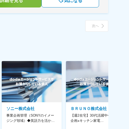
詳細を見る
気になる
次へ
ソニー株式会社
ＢＲＵＮＯ株式会社
事業企画管理（SONYのイメー
【週2在宅】30代活躍中◆商品
ジング領域）◆英語力を活か
企画※キッチン家電
す/CFO管轄＃SECCFO0027
◆「BRUNO」新商品の企画／企