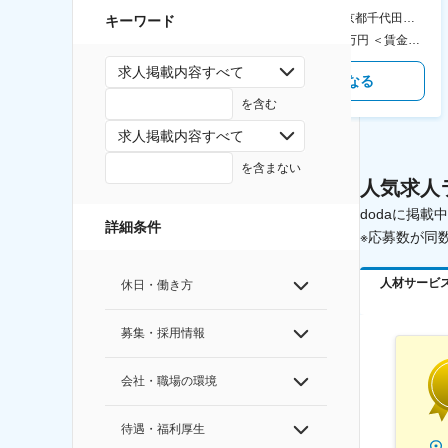
食事補助あり◎
AGC横浜テクニカルセンター 住所：神奈川県横浜市鶴見区末広町1-1 勤務地最寄駅：JR線／弁天橋駅 受動喫煙対策：敷地内喫煙可能場所あり 変更の範囲：無
本社 住所：東京都千代田区神田錦町2-2-1 KANDASQUARE 受動喫煙対策：屋内全面禁煙 変更の範囲：会社の定める事業所
キーワード
400万円～550万円 ＜賃金形態＞ 月給制 固定給＋業績給 ＜賃金内訳＞ 月額（基本給）：230,000円～280,000円 ＜月給＞ 230,000円～280,000円 ＜昇給有無＞ 有 ＜残業手当＞ 有 ＜給与補足＞ ※上記はあくまで最低保証額です。実際にはこれまでの経験やスキルを考慮の上、決定します。 年収には残業代は含めておりません。 ■昇給：年1回 ■賞与：年2回 賃金はあくまでも目安の金額であり、選考を通じて上下する可能性があります。 月給(月額)は固定手当を含めた表記です。
350万円～500万円 ＜賃金形態＞ 月給制 ＜賃金内訳＞ 月額（基本給）：215,000円～307,000円 固定残業手当/月：76,700円～110,000円（固定残業時間45時間0分/月） 超過した時間外労働の残業手当は追加支給 ＜月給＞ 291,700円～417,000円（一律手当を含む） ＜昇給有無＞ 有 ＜残業手当＞ 有 ＜給与補足＞ ※経験・能力を考慮の上、年齢に関わりなく当社規定により優遇します。 賃金はあくまでも目安の金額であり、選考を通じて上下する可能性があります。 月給(月額)は固定手当を含めた表記です。
求人掲載内容すべて
気になる
気になる
を含む
求人掲載内容すべて
を含まない
人気求人
dodaに掲
詳細条件
※応募数が同
人材サービ
休日・働き方
募集・採用情報
会社・職場の環境
待遇・福利厚生