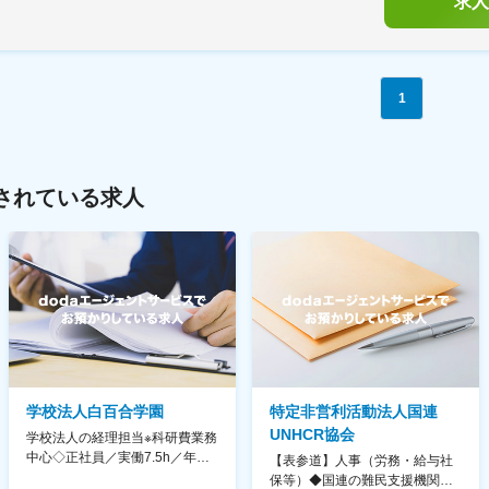
求人
1
されている求人
学校法人白百合学園
特定非営利活動法人国連
UNHCR協会
学校法人の経理担当※科研費業務
中心◇正社員／実働7.5h／年休
【表参道】人事（労務・給与社
130日／1881年創立の伝統女子
保等）◆国連の難民支援機関の