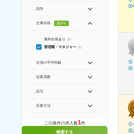
語学
仕事内容
選択中
海外出張あり
(
0
)
管理職・マネジャー
(
1
)
社員の平均年齢
従業員数
設立
応募方法
1
この条件の求人数
件
検索する