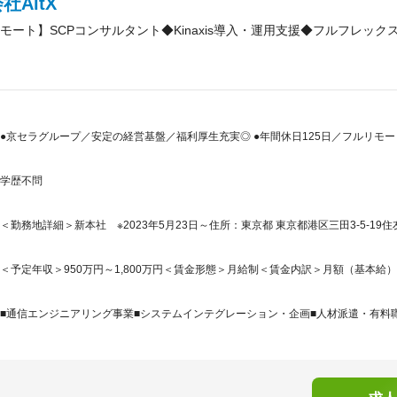
社AltX
モート】SCPコンサルタント◆Kinaxis導入・運用支援◆フルフレック
●京セラグループ／安定の経営基盤／福利厚生充実◎ ●年間休日125日／フルリモ
学歴不問
＜勤務地詳細＞新本社 ※2023年5月23日～住所：東京都 東京都港区三田3-5-19住
＜予定年収＞950万円～1,800万円＜賃金形態＞月給制＜賃金内訳＞月額（基本給）：800,
■通信エンジニアリング事業■システムインテグレーション・企画■人材派遣・有料職