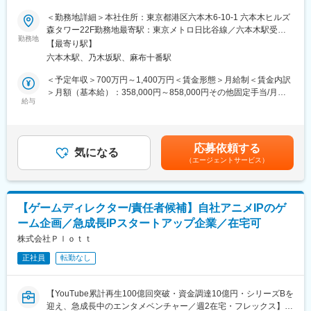
「世界と自分をワクワクさせろ」】
クオリティ」とクライアントを唸らせるほどの「提案力」を武器
＜勤務地詳細＞本社住所：東京都港区六本木6-10-1 六本木ヒルズ
に大手企業の超有名タイトルを手がけてきました。
■業務概要：
森タワー22F勤務地最寄駅：東京メトロ日比谷線／六本木駅受動
現在は、ゲームだけでなく映画やアニメ、MV、体験型エンターテ
数十億円規模のプロジェクトのプロジェクトマネージャーとし
勤務地
喫煙対策：屋内全面禁煙
インメント施設の制作に携わるなど、ジャンルやテイストを問わ
【最寄り駅】
て活動します。予算策定、予算管理から、プロデューサーとディ
ず様々なコンテンツを制作しています。
六本木駅、乃木坂駅、麻布十番駅
レクターとの連携、版元や協力会社との交渉まで幅広いスキルと
多くの案件の中から自分がやりたいことを叶えられる環境あり、
経験を活かしていただきます。
＜予定年収＞700万円～1,400万円＜賃金形態＞月給制＜賃金内訳
自身が望むスキル・技術を高めていくことが可能です。
入社初期は、運営中のプロジェクトのマネージャーとしてスキ
＞月額（基本給）：358,000円～858,000円その他固定手当/月：
ルを伸ばし、最終的には新規タイトルのプロジェクトマネージャ
給与
150,000円＜月給＞508,000円～1,008,000円＜昇給有無＞有＜残
ーを任されます。
業手当＞無＜給与補足＞※給与詳細は経験や能力、前職給与を考慮
◎配属される案件は、我々のゲームの中でも成功している、また
し、ご相談の上で決定■昇給：年1回■賞与：年2回賃金はあくまで
は次のヒットが期待される高プロフィールなタイトルです。
も目安の金額であり、選考を通じて上下する可能性があります。
応募依頼する
⇒配属は、"BLEACH"、"キャプテン翼"、さらに"EAとの新規サッ
気になる
月給(月額)は固定手当を含めた表記です。
（エージェントサービス）
カーゲーム"のどれかになる可能性が高いです。
■主な業務内容：
・プロジェクトの年間目標策定
【ゲームディレクター/責任者候補】自社アニメIPのゲ
・年間目標達成のための戦略/計画立案
ーム企画／急成長IPスタートアップ企業／在宅可
・プロジェクトの予算策定、予算管理
・プロジェクトの体制構築
株式会社Ｐｌｏｔｔ
・プロジェクト全体的な課題の発見/解決
正社員
転勤なし
・版元や協力会社との折衝
・経営層への報告
・人材育成
【YouTube累計再生100億回突破・資金調達10億円・シリーズBを
迎え、急成長中のエンタメベンチャー／週2在宅・フレックス】