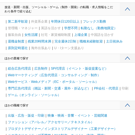
放送・新聞・出版、ソーシャル・ゲーム（制作・開発）の転職・求人情報をこだ
わり条件で絞り込む
第二新卒歓迎
外資系企業
年間休日120日以上
フレックス勤務
管理職・マネジャー
英語を活かす
学歴不問
転勤なし（勤務地限定）
服装自由
女性活躍
社宅・家賃補助制度
上場企業
中国語を活かす
退職金制度
残業20時間未満
完全週休2日制
職種未経験歓迎
土日祝休み
原則定時退社
海外出張あり
U・Iターン支援あり
ほかの業種で探す
総合広告代理店
広告制作
SP代理店（イベント・販促提案など）
Webマーケティング（広告代理店・コンサルティング・制作）
Webサービス・Webメディア（EC・ポータル・ソーシャル）
専門広告代理店（雑誌・新聞・交通・屋外・折込など）
PR会社・代理店
印刷
ゲーム（オンライン・ソーシャル）
ほかの職種で探す
出版・広告・販促・印刷
映像・映画・音響・イベント・芸能関連
ファッション（アパレル／アクセサリー／テキスタイル）
プロダクトデザイナー／インダストリアルデザイナー（工業デザイナー）