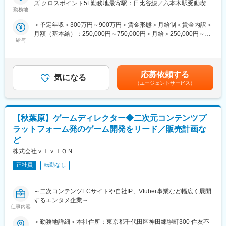
ズ クロスポイント5F勤務地最寄駅：日比谷線／六本木駅受動喫煙
変更の範囲：会社の定める業務
・ゲーム進行を制御する各種システムの設計
勤務地
対策：敷地内喫煙可能場所あり
・プレイヤー挙動／エネミー／UIなどのシステム設計
＜予定年収＞300万円～900万円＜賃金形態＞月給制＜賃金内訳＞
・オブジェクト作成
月額（基本給）：250,000円～750,000円＜月給＞250,000円～
・ゲーム演出表現の実装
給与
750,000円＜昇給有無＞有＜残業手当＞無＜給与補足＞・予定年
・技術的な課題に対しての改善提案および実行 など
収はあくまでも目安の金額であり、選考を通じて経験やスキルに
※使用しているゲームエンジンはプロジェクトによって異なります
応じて決定します・給与改定：年1回・賞与：年1回 ※業績によ
（Unity／Unreal Engine）
る賃金はあくまでも目安の金額であり、選考を通じて上下する可
応募依頼する
気になる
能性があります。月給(月額)は固定手当を含めた表記です。
■当社で働く魅力：
（エージェントサービス）
・当社はCGプロダクションとして20年以上ゲームや映画、CM、
MVなどのコンテンツ制作を手掛けてきました
・当社の技術力は業界内でも高く評価されており、社内には多様
【秋葉原】ゲームディレクター◆二次元コンテンツプ
なプロジェクトが進行しています
・ゲーム開発事業では、ゲームディベロッパーとして新規IPのゲ
ラットフォーム発のゲーム開発をリード／販売計画な
ーム開発を進めており、複数の開発案件が進行中です
ど
・当社には様々な分野のスペシャリストが集まっており、それぞ
株式会社ｖｉｖｉＯＮ
れが持つスキルや知識を活かしながら、ゲーム開発を進めていま
す
正社員
転勤なし
・CGプロダクションとして長年積み上げてきたアート分野に強み
を持ち、ゲームプログラムおよびゲームデザインについては、大
手ゲーム会社での開発経験者（中途採用者）を中心に開発を進め
～二次コンテンツECサイトや自社IP、Vtuber事業など幅広く展開
ています
するエンタメ企業～
仕事内容
■就業環境／社内の雰囲気
ゲームディレクター／リードプランナーは、新規開発タイトルお
＜勤務地詳細＞本社住所：東京都千代田区神田練塀町300 住友不