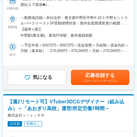
アニメIPへ投資を行うファンド「CA-Cygames アニメファンド」
国以上で放送■□
を組成し、アニメ制作事業へ本格参入しました。アニメ＆IP事業
仕事内容
本部のもと、IPの開発およびアニメの企画プロデュースを主軸に
■業務内容：
＜勤務地詳細＞本社住所：東京都中野区中野4-10-1 中野セントラ
広告・宣伝機能、グッズ制作・マーチャンダイジング機能などを
IPタイトルのゲーム（アプリゲーム、家庭用ゲーム、その他ゲー
ルパークイースト5F受動喫煙対策：屋内全面禁煙変更の範囲：会
集約し、グローバル市場を見据えた総合的な事業展開していま
ム）に関連した監修業務をお任せします。開発会社に向き合いな
勤務地
社の定める事業所（リモートワーク含む）
す。
【最寄り駅】
がら、IPホルダーの立場でゲーム開発に関わっていただきます。
このような背景の元、グローバルで通用するハイクオリティな日
中野駅(東京都)、東高円寺駅、新井薬師前駅
＜具体的には＞
本発アニメ作品の創出を目的として、新たにアニメ制作スタジオ
・IPの世界観に基づいて、ゲーム施策、デザイン等の各種監修資
＜予定年収＞650万円～850万円＜賃金形態＞月給制＜賃金内訳＞
子会社となる株式会社CA Soaを設立いたしました。
料の確認、検討、修正
月額（基本給）：270,000円～370,000円＜月給＞270,000円～
・開発会社との監修会議への参加、監修結果のフィードバック
給与
370,000円＜昇給有無＞有＜残業手当＞有＜給与補足＞※給与詳細
・監修スケジュールの進捗管理、情報共有
は経験・スキル等を考慮し決定します。■昇給：年1回■賞与：年2
・イラスト制作、音声収録等、社内関係者との調整、進行管理
回（6月・12月）■特別褒賞金：年3回（3月・6月・12月）※通常
・他権利元との連携および調整業務 など
賞与とは別に、会社業績に応じて支給／前年度実績：年額60万円
応募依頼する
気になる
賃金はあくまでも目安の金額であり、選考を通じて上下する可能
（エージェントサービス）
■当社について：
性があります。月給(月額)は固定手当を含めた表記です。
当社は1956年に設立以来、半世紀以上の長きにわたり、アニメー
ション製作の第一線で数々の作品を製作してまいりました。その
数は、劇場作品269本、テレビ作品238本、総話数にして約13,900
【週2リモート可】VTuber3DCGデザイナー（組み込
話と、日本最大級・世界有数のコンテンツ数を誇ります（※2024
み）～「あおぎり高校」運営/所定労働7時間～
年6月末時点）。
今、日本のアニメーションは、海を越えて世界各国で放送・配信
株式会社ｖｉｖｉＯＮ
され、高い人気を集めています。海外で当社の作品を通じて友好
正社員
転勤なし
の輪が広がることも少なくありません。さらに、近年のデジタル
技術の進化により、国内外でコンテンツの活用機会は飛躍的に伸
び、当社の誇るコンテンツが真価を発揮するのは、まさにこれか