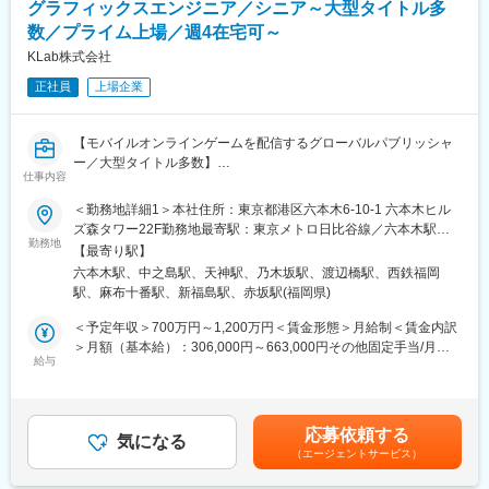
グラフィックスエンジニア／シニア～大型タイトル多
-会社全体の各プロジェクトの進行状況から、必要に応じて技術的
観点でのサポートを組織横断的に行う
数／プライム上場／週4在宅可～
-技術的な課題や障害を解決するための支援
KLab株式会社
-クオリティ管理とワークフローの最適化
正社員
上場企業
■福利厚生：
ユニークなはたらく環境を一部ご紹介します。
【モバイルオンラインゲームを配信するグローバルパブリッシャ
◇どぶろく制度
ー／大型タイトル多数】
標準労働時間の10%以内であれば、上司の承認なしで本当にやり
仕事内容
たかった研究など、好きなことに時間を費やすことができる制度
■業務概要：
です。
＜勤務地詳細1＞本社住所：東京都港区六本木6-10-1 六本木ヒル
ゲーム開発プロジェクトにて、描画全般の技術判断・課題解決・
上長からの指示ではなく、自発的な創発を促すことや、新しいも
ズ森タワー22F勤務地最寄駅：東京メトロ日比谷線／六本木駅受
性能改善・演出周りの実装を担当していただきます。
勤務地
のを生み出す苗床の醸成を目的としています。
動喫煙対策：屋内全面禁煙＜勤務地詳細2＞大阪事業所住所：大阪
【最寄り駅】
世界の多様なスマートフォン、モバイル通信、グローバル配信・
府大阪市北区中之島4-3-25 フジヒサFJビル勤務地最寄駅：京阪中
六本木駅、中之島駅、天神駅、乃木坂駅、渡辺橋駅、西鉄福岡
マルチプラットフォーム展開の4つが組みあわさった未知の環境に
■ミッション：
之島線／中之島駅受動喫煙対策：屋内全面禁煙＜勤務地詳細3＞福
駅、麻布十番駅、新福島駅、赤坂駅(福岡県)
ワクワクしながら、業界トップクラスの技術力を持つエンジニア
～世界と自分をワクワクさせろ～
岡事業所住所：福岡県福岡市中央区長浜1丁目1番1号 KBCビル9階
達と切磋琢磨して一緒に開発したい人を求めています。
KLabは上記のミッションを掲げ、日々挑戦し邁進しています。こ
勤務地最寄駅：地下鉄空港線／天神駅受動喫煙対策：屋内全面禁
＜予定年収＞700万円～1,200万円＜賃金形態＞月給制＜賃金内訳
のミッションには2つの想い・メッセージが込められています。
煙
＞月額（基本給）：306,000円～663,000円その他固定手当/月：
■主な業務内容：
給与
210,000円＜月給＞516,000円～873,000円＜昇給有無＞有＜残業
・ゲームのグラフィックスパイプラインやシェーダーの実装
1）「世界」をワクワクさせる会社でありたい
手当＞無＜給与補足＞※給与詳細は経験や能力、前職給与を考慮
・アニメーション、リグ、ボーンシミュレート周りの実装
事業を通して、世の中、そして、世界中の人々をワクワクさせる
し、ご相談の上で決定■昇給：年1回■賞与：年2回賃金はあくまで
・カットシーンなど演出周りの実装 ・パフォーマンスチューニン
ことが、私たちのミッションです。
も目安の金額であり、選考を通じて上下する可能性があります。
応募依頼する
グ
気になる
2）自分たちもワクワクしていたい
月給(月額)は固定手当を含めた表記です。
（エージェントサービス）
・モデル関連や演出周りのツール作成
作り手である私たちがワクワクしながら取り組んでこそ、そこか
ら生まれるコンテンツやサービスが、人々をワクワクさせられる