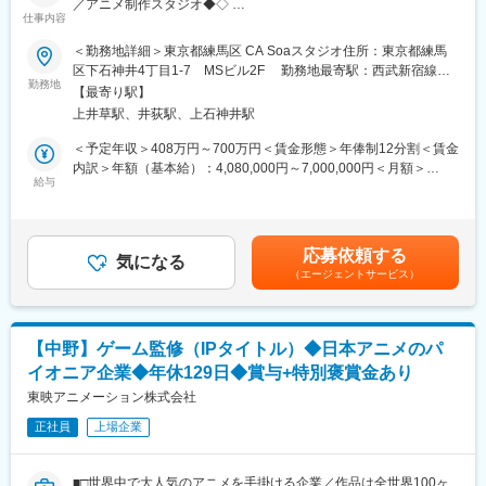
／アニメ制作スタジオ◆◇
仕事内容
■入社後の動き：
■仕事内容：
＜勤務地詳細＞東京都練馬区 CA Soaスタジオ住所：東京都練馬
・入社後2週間：研修期間で当社YouTubeアニメ・マンガコンテン
アニメーション制作における作画業務（原画、作画監督、動画検
区下石神井4丁目1-7 MSビル2F 勤務地最寄駅：西武新宿線／
ツのインストール
査）をお任せします。
勤務地
上井草駅受動喫煙対策：屋内全面禁煙
・入社後1ヶ月~3ヶ月：IP展開事業部に所属し既存の業務フローを
【最寄り駅】
※詳細については、面接内でぜひお話せさせてください。
一通り理解
上井草駅、井荻駅、上石神井駅
・入社3ヶ月~半年後：ディレクターとして新規ゲームの企画～運
＜参考リンク＞
＜予定年収＞408万円～700万円＜賃金形態＞年俸制12分割＜賃金
用までを担う
◇世界に響くIPを創出へ サイバーエージェントのアニメ＆IP事
内訳＞年額（基本給）：4,080,000円～7,000,000円＜月額＞
・入社1年後：プロデューサーとして事業計画の策定・組織づくり
業戦略の全貌
給与
340,000円～583,333円（12分割）＜昇給有無＞有＜残業手当＞有
に挑戦
https://www.cyberagent.co.jp/way/list/detail/id=31832
＜給与補足＞※経験・能力を考慮の上、当社規定により優遇しま
・入社2年後：マネージャーとして事業部全体を統括
◇アニメ制作の新時代を切り拓く「CA Soa」 クリエイターと描
す。※半期ごとの目標管理制度を導入しており、評価に応じて年俸
※入社後のパフォーマンスにより時期は前後します
く未来
を見直します。■給与改定（年2回）賃金はあくまでも目安の金額
応募依頼する
https://www.cyberagent.co.jp/way/list/detail/id=32023
気になる
であり、選考を通じて上下する可能性があります。月給(月額)は固
■ポジション魅力：
（エージェントサービス）
定手当を含めた表記です。
◎IP基盤を活かしたゲーム企画
YouTube総登録者1,200万人超のアニメIPを活用し、マーケティン
◆家賃補助制度 3kmルール・どこでもルール
グや流入導線をデザイン。打てば響く、手応えある企画開発に挑
勤務オフィスから3km圏内に住んでいる正社員・契約社員に対し
めます。
【中野】ゲーム監修（IPタイトル）◆日本アニメのパ
月2万円、5年以上勤続している正社員に対してはどこに住んでい
◎刺激的な制作環境
イオニア企業◆年休129日◆賞与+特別褒賞金あり
ても月4万円の家賃補助を支給（社員本人が世帯主の場合に限る）
ベンチャーならではのスピード感と裁量の大きさが魅力。大規模
東映アニメーション株式会社
開発とはまた異なる、「自らの手で大ヒットゲームを生み出す」
■サイバーエージェント・CA Soaについて：
実感が得られます。
正社員
上場企業
日本のみならず世界において、メディアミックス戦略を中心とし
たIPビジネスは成長市場となっています。
変更の範囲：会社の定める業務
サイバーエージェントでは、2017年に株式会社Cygamesと共同で
■□世界中で大人気のアニメを手掛ける企業／作品は全世界100ヶ