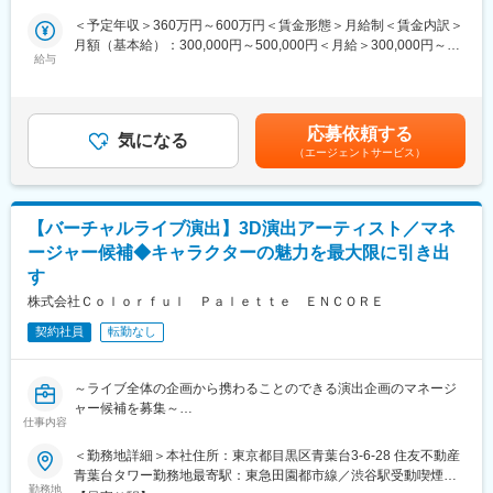
多くの案件の中から自分がやりたいことを叶えられる環境あり、
ルの実装を行う
＜予定年収＞360万円～600万円＜賃金形態＞月給制＜賃金内訳＞
自身が望むスキル・技術を高めていくことが可能です。
・問題点をチームと共有して適切にコミュニケーションを行い解
月額（基本給）：300,000円～500,000円＜月給＞300,000円～
決に導く
給与
500,000円＜昇給有無＞有＜残業手当＞有＜給与補足＞予定年収
はあくまでも目安の金額であり、選考を通じて経験やスキルに応
■当社で働く魅力：
じて決定。■昇給：年1回■賞与：年1回 ※業績による記載金額は
・当社の技術は業界内でも高く評価され、大手企業の有名ゲーム
選考を通じて上下する可能性があります。月給(月額)は固定手当を
応募依頼する
タイトルを手がけることができます。大きな案件に携わり、自分
気になる
含みます。
（エージェントサービス）
の仕事が多くの人に見てもらえることでやりがいを実感できま
す。
・スペシャリストになりたい方もゼネラリストになりたい方も歓
迎しています。 個人のやりたいことや目指す姿を尊重してフォロ
【バーチャルライブ演出】3D演出アーティスト／マネ
ーしあう社風です。また、スキルアップ、教育、最新技術、企画
ージャー候補◆キャラクターの魅力を最大限に引き出
など幅広い挑戦ができる環境です。
す
■配属先：
天神ベースキャンプでは、70名程の社員が在籍しています。 男女
株式会社Ｃｏｌｏｒｆｕｌ Ｐａｌｅｔｔｅ ＥＮＣＯＲＥ
比は7：3程度、20代の社員が中心です。
契約社員
転勤なし
■就業環境／社内の雰囲気：
・平均年齢27歳と若く活気ある職場です。社員は私服で勤務を行
っており、堅苦しい雰囲気はありません。裁量労働制ですので、
～ライブ全体の企画から携わることのできる演出企画のマネージ
個人のペースで仕事を進められるため、残業時間も数十時間程度
ャー候補を募集～
と比較的短く、働きやすい環境です。もくもく働いている人も、
仕事内容
夢を持って仕事をしている人も活躍しています。
■業務内容：
・就業環境の整備に注力しています。デスクはコクヨのスタンデ
＜勤務地詳細＞本社住所：東京都目黒区青葉台3-6-28 住友不動産
当社が企画・開発するバーチャルライブのライブ演出をお任せい
ィングデスクを採用しており、電動式で椅子の高さを調整できる
青葉台タワー勤務地最寄駅：東急田園都市線／渋谷駅受動喫煙対
たします。
勤務地