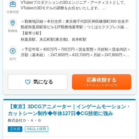
VTuberプロダクションの3Dエンジニア・アーティストとして、
らです。
VTuberの3Dモデルの調整をお任せいたします。
仕事内容
VTuberの大本となるデザインやモデリングは外部のアーティスト
変更の範囲：会社の定める業務
の方が担当しており、本ポジションでは細かな衣装変更等の仕様
＜勤務地詳細＞本社住所：東京都千代田区神田練塀町300 住友不
変更等の業務からお任せいたします。ゆくゆくは、VRワールドで
動産秋葉原駅前ビル12F勤務地最寄駅：つくばエクスプレス線／
のVTuber企画の収録、LIVEの実施等の業務をお任せしたいと考え
勤務地
秋葉原駅受動喫煙対策：屋内全面禁煙変更の範囲：本文参照
【最寄り駅】
ております。
秋葉原駅、末広町駅(東京都)、岩本町駅
★あおぎり高校：https://www.aogirihighschool.com/
＜予定年収＞400万円～700万円＜賃金形態＞月給制＜賃金内訳＞
■業務詳細：
月額（基本給）：247,800円～433,700円＜月給＞247,800円～
3Dモデル／ステージのUnityへの組み込みをメインに、VTuberの
給与
433,700円＜昇給有無＞有＜残業手当＞有＜給与補足＞※経験・ス
3Dモデルの調整・制作といった業務をお任せいたします。
キル・能力に加え、お住い・お子様等の状況をふまえ決定しま
【業務内容】
す。■昇給 年1回（4月）■賞与 年2回（6月・12月）※標準1ヶ
・MMD形式（.pmx）のキャラクターモデルをFBX形式へ変換・最
月／回、在籍期間・評価に応じて変動します。賃金はあくまでも
応募依頼する
適化
気になる
目安の金額であり、選考を通じて上下する可能性があります。月
（エージェントサービス）
・MotionBuilder上でのフルトラッキング対応用のリグ調整・スケ
給(月額)は固定手当を含めた表記です。
ルトン構築
・OptiTrackに対応したスケルトン構造へのマッピング・整備
・Unityでのアバターセットアップ（マテリアル設定、アニメーシ
【東京】3DCGアニメーター｜インゲームモーション・
ョン接続、表情制御、Prefab作成）
カットシーン制作◆年休127日◆CG技術に強み
・MagicaCloth2を用いた物理挙動の設定
・Unity上での制御用C#スクリプトの調整・導入
株式会社Ｄ・Ａ・Ｇ
・Unity上での動作検証とデバッグ
正社員
5名以上採用
・VTuber企画の収録、LIVEのオペレーター業務