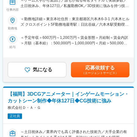
～ゲーム大手から直請け／誰もが知る有名タイトルで実績多数／
す。
土日祝休み、年休127日／私服勤務OK／3D技術に強みを持つ技術
・就業環境の整備に注力しています。デスクはコクヨのスタンデ
変更の範囲：本文参照
仕事内容
者集団でスキルを磨く～
ィングデスクを採用しており、電動式で椅子の高さを調整できる
ため長時間の作業にも、負担を軽減させ、集中できる環境です。
＜勤務地詳細＞東京本社住所：東京都港区六本木6-3-1 六本木ヒル
■募集内容：
ズ クロスポイント5F勤務地最寄駅：日比谷線／六本木駅受動喫煙
21年7月に新設したスタジオにて、グラフィックスエンジニアと
■当社の社風について：
勤務地
対策：敷地内喫煙可能場所あり
して以下の業務をお任せいたします。
スペシャリストになりたい方もゼネラリストになりたい方も歓迎
＜予定年収＞600万円～1,200万円＜賃金形態＞月給制＜賃金内訳
しています。 個人のやりたいことや目指す姿を尊重してフォロー
＞月額（基本給）：500,000円～1,000,000円＜月給＞500,000円
■業務詳細：
しあう社風です。また、スキルアップ、教育、最新技術、企画な
給与
～1,000,000円＜昇給有無＞有＜残業手当＞無＜給与補足＞予定年
◇3DCGと実写のリアルタイム合成システム（Zero Density
ど幅広い挑戦ができる環境です。
収はあくまでも目安の金額であり、選考を通じて経験やスキルに
Reality）を利用した映像制作
応じて決定。■昇給：年1回■賞与：年1回※業績による賃金はあく
◇Unreal Engineでの効率的な環境構築や各種設定
■当社について：
までも目安の金額であり、選考を通じて上下する可能性がありま
◇グラフィック表現を担う描画プログラムの設計や実装
当社は、デジタルアーティストの集団（ギルド）として、ゲーム
応募依頼する
気になる
す。月給(月額)は固定手当を含めた表記です。
◇新たな表現手法の検証および開発
からTV、CM、映画に至るまで幅広いジャンルのCGを制作して来
（エージェントサービス）
◇リアルタイム合成システムのオペレーション
ましたが、最新のCG技術と制作力で、ゲーム業界でも高い評価を
◇隣接する弊社モーションキャプチャースタジオとのリアルタイ
得ております。 最近のゲームはCGのクオリティも高くなってき
ムでのリンク
ており、より力が発揮できるチャンスが広がっています。
【福岡】3DCGアニメーター｜インゲームモーション・
■当社で働く魅力：
カットシーン制作◆年休127日◆CG技術に強み
◇3D技術が強み／大手企業の有名タイトルで数多くの実績
株式会社Ｄ・Ａ・Ｇ
当社の技術は業界内でも高く評価され、大手企業の有名ゲームタ
イトルを手がけることができます。大きな案件に携わり、自分の
正社員
仕事が多くの人に見てもらえることでやりがいを実感できます。
◇自分の志向に合わせたキャリア選択
～土日祝休み／業界内でも高く評価された技術力／大手企業の有
スペシャリストになりたい方もゼネラリストになりたい方も歓迎