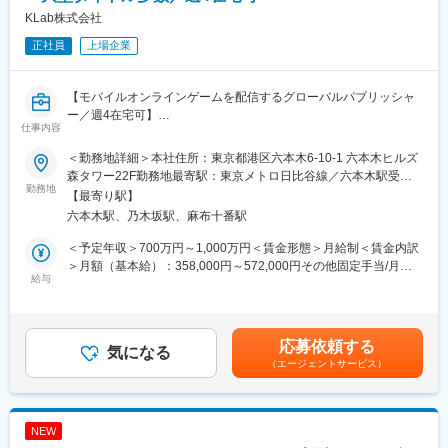
◎制作物の最終チェック及びクオリティコントロール
KLab株式会社
◎KPIや各種データなどの数字分析
正社員
上場企業
◎社内外各所との折衝交渉
※開発タイトルのうち、30～40％のメンバーが新規タイトルを担
当しています。
【モバイルオンラインゲームを配信するグローバルパブリッシャ
ー／週4在宅可】
■求める人物像：
仕事内容
当社では「自分で考え自発的に周りの人を巻き込み動ける人（セ
■概要：
ルフスターターな人）」を評価致します。そのため、自分の役割
＜勤務地詳細＞本社住所：東京都港区六本木6-10-1 六本木ヒルズ
グローバルに展開するエンターテイメントコンテンツ企業とし
や業務を自ら限定せず、自ら動く方が求められ、かつ成長出来る
森タワー22F勤務地最寄駅：東京メトロ日比谷線／六本木駅受動
て、全世界でモバイルオンラインゲーム配信（最大155の国と地
勤務地
環境です。
喫煙対策：屋内全面禁煙
【最寄り駅】
域）をしています。KLabでは、最高のクオリティ体験をユーザー
六本木駅、乃木坂駅、麻布十番駅
に提供すべく、3Dアーティストの採用を強化しています。
■今後の方針：
当ポジションでは、テクニカルアーティストグループのマネージ
自社オリジナルタイトルと、他社IPタイトルを、バランス良く立
＜予定年収＞700万円～1,000万円＜賃金形態＞月給制＜賃金内訳
メントとリード両面をお任せします。会社全体のプロジェクトを
ち上げ運営しながら、英語圏・中華圏などを中心に海外展開も積
＞月額（基本給）：358,000円～572,000円その他固定手当/月：
成功に導く非常に重要なポジションです。
給与
極的に行っていきます。
150,000円＜月給＞508,000円～722,000円＜昇給有無＞有＜残業
手当＞無＜給与補足＞※給与詳細は経験や能力、前職給与を考慮
■主な業務内容：
■当社の特徴：
し、ご相談の上で決定■昇給：年1回■賞与：年2回賃金はあくまで
・マネジメント
「キャプテン翼～たたかえドリームチーム～」「うたの☆プリン
も目安の金額であり、選考を通じて上下する可能性があります。
応募依頼する
-メンバーのスキルや能力を評価し、能力に応じた業務の割り当て
気になる
スさまっ♪Shining Live」「ラブライブ！スクールアイドルフェス
月給(月額)は固定手当を含めた表記です。
（エージェントサービス）
-プロジェクトの期限と要件に従い、リソースを効果的に割り当て
ティバル」「BLEACH Brave Souls」の4タイトルで売上高の大部
-外部ステークホルダーとのコミュニケーションと調整
分をバランスよく構成し、特定のヒットタイトルへの依存度が高
-スタッフの採用、成長支援など、グループがより成長するため
い業界において安定的な集積構造となっています。海外への展開
の、会社の方針に沿った戦略の立案
にも積極的で海外売上比率は約35％を占めています。
NEW
・リード