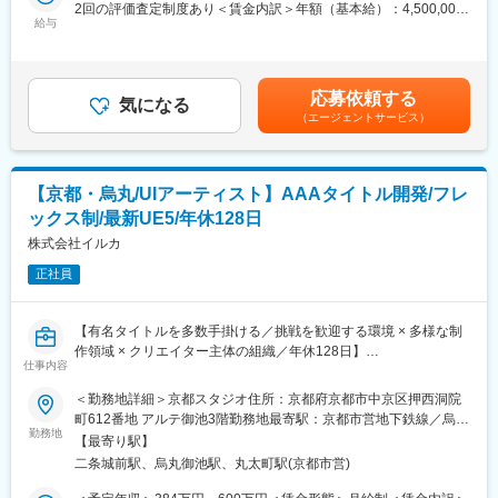
高の体験”を創出しています。ライブ制作で培ったノウハウを基
と考えています。
2回の評価査定制度あり＜賃金内訳＞年額（基本給）：4,500,000
に、法人向けの3DCG制作支援も展開しています。
給与
円～10,000,000円＜月額＞375,000円～833,333円（12分割）＜
■当社について：
昇給有無＞有＜残業手当＞有＜給与補足＞※給与は経験・能力を考
■ポジション概要
グローバルに展開するエンターテイメントコンテンツ企業とし
慮の上、当社規定により決定します。賃金はあくまでも目安の金
『プロセカ』を中心とした3Dバーチャルライブの表現を、エフェ
て、全世界でモバイルオンラインゲームを配信（155の国と地
額であり、選考を通じて上下する可能性があります。月給(月額)は
応募依頼する
クトによって豊かに演出するポジションです。
気になる
域）しています。
固定手当を含めた表記です。
（エージェントサービス）
※キャラモデルや衣装そのものではなく、光・粒子・空気感な
ど“エフェクト表現”に特化したポジション
楽曲の世界観に合わせて、光・粒子・空気感・動きを組み合わ
せ、ユーザーの“熱狂”へ直結するライブ体験をつくります。
【京都・烏丸/UIアーティスト】AAAタイトル開発/フレ
ックス制/最新UE5/年休128日
■仕事内容
Colorful Palette ENCOREにおけるクリエイティブディレクターと
株式会社イルカ
して、ライブにおける2Dデザイン領域を中心とした制作・ディレ
正社員
クション・品質管理をお任せします。
本ポジションは、与えられた要件に沿って制作を進める役割では
なく、ライブコンセプトの設計段階から企画・演出に入り込み、
【有名タイトルを多数手掛ける／挑戦を歓迎する環境 × 多様な制
デザインの視点から体験全体の見え方を形づくっていくポジショ
作領域 × クリエイター主体の組織／年休128日】
ンです。
仕事内容
IPごとの世界観やレギュレーションを深く理解し、ライブという
世界的人気IPのゲーム開発実績がある当社にて、UIアーティスト
＜勤務地詳細＞京都スタジオ住所：京都府京都市中京区押西洞院
体験の中でその魅力が最も伝わる形へ、グラフィック・ロゴ・演
としてユーザーインターフェースの設計・デザイン、遷移アニメ
町612番地 アルテ御池3階勤務地最寄駅：京都市営地下鉄線／烏丸
出周辺素材などの2Dデザインとして落とし込んでいきます。
ーション、アイコン制作、ゲームエンジン上での実装・調整をお
勤務地
御池駅受動喫煙対策：屋内喫煙可能場所あり変更の範囲：会社の
また、ディレクション専任ではなく、必要に応じて自らも手を動
【最寄り駅】
任せします。
定める事業所
かしながら、外部パートナーへの依頼・フィードバック・品質管
二条城前駅、烏丸御池駅、丸太町駅(京都市営)
※当社について、詳細は下記をご確認ください。
理まで一貫して担っていただきます。
https://www.ilca.co.jp/