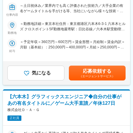
業務量の配分は、目安としてUnityへの組み込み作業が7割、3Dモ
～土日祝休み／業界内でも高く評価された技術力／大手企業の有
デルの調整や小物の作成が3割程度ですが、得意な分野ややってみ
名ゲームタイトルを手がける等、当社にいながら様々な技術・案
たい分野も相談しながら業務を進めていくイメージです。
仕事内容
件に関わることが可能～
＜勤務地詳細＞東京本社住所：東京都港区六本木6-3-1 六本木ヒル
■開発環境
■業務内容：
ズ クロスポイント5F勤務地最寄駅：日比谷線／六本木駅受動喫煙
Unity
当社にて、ゲームの3DCGのインゲームモーションとカットシー
勤務地
対策：敷地内喫煙可能場所あり
MotionBuilder
ン制作をお任せします。
C#
＜予定年収＞360万円～600万円＜賃金形態＞月給制＜賃金内訳＞
お持ちのスキルや適性、身につけていきたいスキルを考慮した上
月額（基本給）：250,000円～400,000円＜月給＞250,000円～
で、担当案件を決定します。ご希望があれば、他の工程への挑戦
■配属組織：
給与
400,000円＜昇給有無＞有＜残業手当＞無＜給与補足＞予定年収
も可能です。
マネージャーの下に13名のメンバーが所属しています。
はあくまでも目安の金額であり、選考を通じて経験やスキルに応
・プロデューサー：2名
じて決定。■昇給：年1回■賞与：年1回 ※業績による賃金はあく
■組織構成：
・ディレクター：4名
までも目安の金額であり、選考を通じて上下する可能性がありま
東京本社…80名程の社員が在籍
応募依頼する
・エンジニア：1名 ※ここを募集
気になる
す。月給(月額)は固定手当を含めた表記です。
目安：男性7割、女性3割、20代の社員が中心です。
（エージェントサービス）
・デザイナー：1名
・タレントマネージャー：3名
■当社で働く魅力：
・経営戦略：1名
・当社はCG技術に強みを持ち、ジャンルに偏りがなく品質が高い
・動画編集：1名
【六本木】グラフィックスエンジニア◆自分の仕事が
ことから多くの引き合いをいただいています。
・当社の技術は業界内でも高く評価され、設立当初から徹底した
あの有名タイトルに／ゲーム大手直請／年休127日
■働き方：
「クオリティ」とクライアントを唸らせるほどの「提案力」を武
株式会社Ｄ・Ａ・Ｇ
現在コロナ対策などもあり、会社全体としてはご本人の希望を考
器に、大手企業の超有名タイトルを手がけてきました。
慮しながら、リモートワークと出社を混ぜて対応をしています。
正社員
全社のうち半数がフルリモートワークとなっており、出社してい
■働く環境：
る社員についても「週3日以上の出社」としているため、週2日は
◇ほとんどのスタッフが定時（19時）から20時には退社していま
リモートワークの社員も多いです。