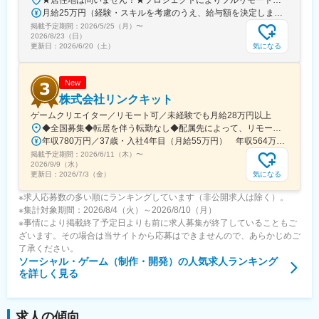
★居住地は問いません！★プロジェクトによりフルリモートも可能！★研修はフルリモートで実施します。★U・Iターン歓迎！（支援制度あり）★転勤なし！■本社／東京都大田区羽田6-15-19Parfait M 羽田301号室└アクセス：京急空港線「天空橋」駅 徒歩8分《関東エリア》・東京（新宿、渋谷、池袋、東京、品川、秋葉原）・神奈川（横浜、川崎、武蔵小杉）・埼玉（大宮、浦和）・千葉（千葉、西船橋、柏）《地方主要都市エリア》・大阪（梅田、なんば、心斎橋、天王寺）・京都（京都、四条）・兵庫（三ノ宮）・愛知（名古屋、栄）・福岡（博多、天神）・北海道（札幌、大通）・宮城（仙台）※受動喫煙対策：オフィス内禁煙または分煙※配属先のエリアは希望を考慮します
月給25万円（経験・スキルを考慮のうえ、給与額を決定します）※残業代は別途、全額支給します。※勤務地エリアにより給与額は異なります。《試用期間中の月給》19.5万円～22万円※残業代は別途、全額支給します。※勤務地エリアにより給与額は異なります。
掲載予定期間：
2026/5/25（月）
〜
2026/8/23（日）
気になる
更新日：
2026/6/20（土）
New
株式会社リンクキット
ゲームクリエイター／リモート可／未経験でも月給28万円以上
◆全国募集◆転居を伴う転勤なし◆配属先によって、リモートワーク・テレワーク・フルリモートOK▼全国47都道府県にあるプロジェクト先に配属となります。※配属先は、希望や通勤状況などを考慮し決定します【本社所在地】東京都新宿区歌舞伎町2-1-2 HANROKUビル2F＜アクセス＞・地下鉄「新宿三丁目駅」E1出口より徒歩3分・JR「新宿駅」東口より徒歩9分・都営大江戸線「東新宿駅」より徒歩4分
年収780万円／37歳・入社4年目（月給55万円） 年収564万円／32歳・入社2年目（月給40万円）
掲載予定期間：
2026/6/11（木）
〜
2026/9/9（水）
気になる
更新日：
2026/7/3（金）
※求人応募数の多い順にランキングしています（非公開求人は除く）。
※集計対象期間：2026/8/4（火）～2026/8/10（月）
※事情により掲載終了予定日よりも前に求人募集が終了していることもご
ざいます。その場合は当サイトから応募はできませんので、あらかじめご
了承ください。
ソーシャル・ゲーム（制作・開発）
の人気求人ランキング
を詳しく見る
求人の傾向