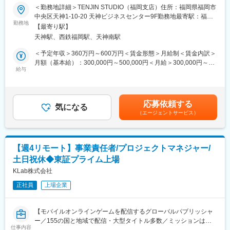
ットを作るための方針を策定していただきたいと思っています。
＜勤務地詳細＞TENJIN STUDIO（福岡支店）住所：福岡県福岡市
中央区天神1-10-20 天神ビジネスセンター9F勤務地最寄駅：福岡
具体的には…
勤務地
市営地下鉄空港線／天神駅受動喫煙対策：敷地内喫煙可能場所あ
【最寄り駅】
・シェーダーやポストエフェクトの制作
り
天神駅、西鉄福岡駅、天神南駅
・ゲームエンジンの改造や機能追加
・パフォーマンス／メモリ使用量の分析および改善
＜予定年収＞360万円～600万円＜賃金形態＞月給制＜賃金内訳＞
・アーティスト向けのツールを開発および保守
月額（基本給）：300,000円～500,000円＜月給＞300,000円～
・チームへの問題点共有や解決へ向けての改革策定および実行 な
給与
500,000円＜昇給有無＞有＜残業手当＞無賃金はあくまでも目安
ど
の金額であり、選考を通じて上下する可能性があります。月給(月
額)は固定手当を含めた表記です。
■組織構成
応募依頼する
ゲーム開発を担う部門で約60名のスタッフが在籍しています（デ
気になる
（エージェントサービス）
ザイナー／プログラマー／ゲームデザイナー 等）
また上記スタッフ以外に、CGプロダクション部門で約100名のス
タッフが在籍しており、デザイン業務については、ゲーム開発部
門と連携しながら制作を進めています。
【週4リモート】事業責任者/プロジェクトマネジャー/
土日祝休◆東証プライム上場
■働き方
出社をベースにしておりますが、個人や業務の状況に合わせて、
KLab株式会社
出社とリモートワークを柔軟に切り替えながら働いています。平
正社員
上場企業
均残業時間は「15時間／月」未満で、多くのスタッフが19時～20
時の間に退社しています。
【モバイルオンラインゲームを配信するグローバルパブリッシャ
■D・A・Gの魅力
ー／155の国と地域で配信・大型タイトル多数／ミッションは
弊社の技術は業界内でも高く評価され、設立当初から「徹底した
仕事内容