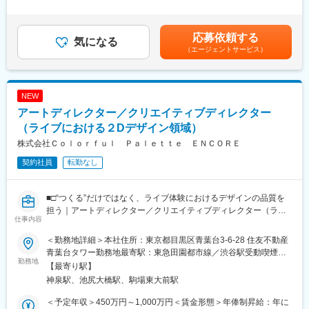
・開発初期段階におけるプロトタイピングやゲームメカニクスの
手当＞無＜給与補足＞※給与詳細は経験や能力、前職給与を考慮
技術研究
1）「世界」をワクワクさせる会社でありたい
し、ご相談の上で決定■昇給：年1回■賞与：年2回賃金はあくまで
・必要となる技術知識の蓄積や、組織内への共有、浸透、サポー
事業を通して、世の中、そして、世界中の人々をワクワクさせる
も目安の金額であり、選考を通じて上下する可能性があります。
応募依頼する
ト対応
気になる
ことが、私たちのミッションです。
月給(月額)は固定手当を含めた表記です。
（エージェントサービス）
2）自分たちもワクワクしていたい
■福利厚生：
作り手である私たちがワクワクしながら取り組んでこそ、そこか
ユニークなはたらく環境を一部ご紹介します。
ら生まれるコンテンツやサービスが、人々をワクワクさせられる
◇どぶろく制度
と考えています。
NEW
標準労働時間の10%以内であれば、上司の承認なしで本当にやり
アートディレクター／クリエイティブディレクター
たかった研究など、好きなことに時間を費やすことができる制度
■当社について：
です。
（ライブにおける２Dデザイン領域）
グローバルに展開するエンターテイメントコンテンツ企業とし
上長からの指示ではなく、自発的な創発を促すことや、新しいも
て、全世界でモバイルオンラインゲームを配信（155の国と地
株式会社Ｃｏｌｏｒｆｕｌ Ｐａｌｅｔｔｅ ＥＮＣＯＲＥ
のを生み出す苗床の醸成を目的としています。
域）しています。
契約社員
転勤なし
■ミッション：
～世界と自分をワクワクさせろ～
■□“つくる”だけではなく、ライブ体験におけるデザインの品質を
KLabは上記のミッションを掲げ、日々挑戦し邁進しています。こ
担う｜アートディレクター／クリエイティブディレクター（ライ
のミッションには2つの想い・メッセージが込められています。
仕事内容
ブにおける２Dデザイン領域）■□
1）「世界」をワクワクさせる会社でありたい
＜勤務地詳細＞本社住所：東京都目黒区青葉台3-6-28 住友不動産
■企業概要
事業を通して、世の中、そして、世界中の人々をワクワクさせる
青葉台タワー勤務地最寄駅：東急田園都市線／渋谷駅受動喫煙対
弊社は、CGキャラクターを用いたライブイベントの企画・制作・
勤務地
ことが、私たちのミッションです。
策：屋内全面禁煙変更の範囲：無
【最寄り駅】
運営を専門とする企業です。独自開発の描画技術「DECO-
2）自分たちもワクワクしていたい
神泉駅、池尻大橋駅、駒場東大前駅
Engine」を活かし、会場型ライブ『セカライ』や配信型ライブ
作り手である私たちがワクワクしながら取り組んでこそ、そこか
『コネクトライブ』など、高品質な3DCG表現と緻密な演出で“最
ら生まれるコンテンツやサービスが、人々をワクワクさせられる
＜予定年収＞450万円～1,000万円＜賃金形態＞年俸制昇給：年に