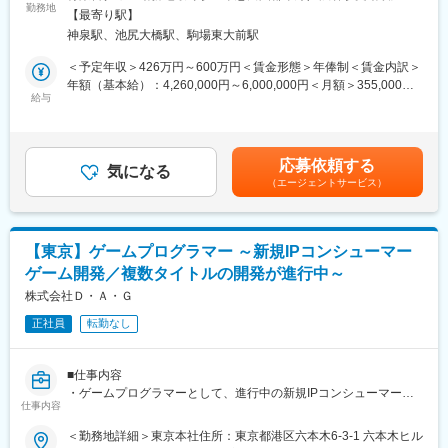
・各種仕様策定
勤務地
策：屋内全面禁煙変更の範囲：無
【最寄り駅】
・データ入力
神泉駅、池尻大橋駅、駒場東大前駅
・Webページ更新
・SNS運用
＜予定年収＞426万円～600万円＜賃金形態＞年俸制＜賃金内訳＞
・アシスタント業務
年額（基本給）：4,260,000円～6,000,000円＜月額＞355,000円
給与
～500,000円（12分割）＜昇給有無＞有＜残業手当＞有＜給与補
■業務の魅力：
足＞※給与は経験・能力を考慮の上、当社規定により決定します。
未経験でもライブプランナーを目指せるポジションです。ライブ
■昇給：年に2回の評価査定制度あり賃金はあくまでも目安の金額
に関わるアシスタント業務を行いながら、ライブ全体の流れやプ
であり、選考を通じて上下する可能性があります。月給(月額)は固
応募依頼する
ランナーとして必要なスキルを吸収していただきます。
気になる
定手当を含めた表記です。
（エージェントサービス）
企画立案をする際は、ライブディレクターや先輩ライブプランナ
ーにサポートしてもらいながら行います。
お客様の期待値も高く、ライブ事業統括という責任が大きい仕事
ですが、ライブが終わった後にSNSなどで「最高だった」「感動
【東京】ゲームプログラマー ～新規IPコンシューマー
した」といった反応を頂けた際に、大きなやりがいを感じられま
ゲーム開発／複数タイトルの開発が進行中～
す。
株式会社Ｄ・Ａ・Ｇ
■当社について：
正社員
転勤なし
当社は、CGキャラクターを用いたライブイベントの企画・制作・
運営を専門とする企業です。独自開発の描画技術「DECO-
Engine」を活かし、会場型ライブ『セカライ』や配信型ライブ
■仕事内容
『コネクトライブ』など、高品質な3DCG表現と緻密な演出で“最
・ゲームプログラマーとして、進行中の新規IPコンシューマーゲ
高の体験”を創出しています。ライブ制作で培ったノウハウを基
仕事内容
ーム開発プロジェクトに携わっていただきたいと思っています
に、法人向けの3DCG制作支援も展開しています。
＜勤務地詳細＞東京本社住所：東京都港区六本木6-3-1 六本木ヒル
＜具体的には…＞