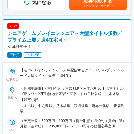
応募依頼する
と一緒に仕事をしたいと思っています。
気になる
月給(月額)は固定手当を含めた表記です。
（エージェントサービス）
■当社について：
■主な業務内容：
グローバルに展開するエンターテイメントコンテンツ企業とし
・ゲーム内キャラクター、AI、ギミック等の実装
て、全世界でモバイルオンラインゲームを配信（155の国と地
・画面のデザインに合わせたUIの実装
域）しています。
NEW
・他職種との連携や開発、運用に必要なツールの開発
シニアゲームプレイエンジニア～大型タイトル多数／
・パフォーマンスチューニング など
プライム上場／週4在宅可～
■開発環境：
KLab株式会社
・ゲームエンジン：Unity
正社員
上場企業
・言語：C#
■福利厚生：
【モバイルオンラインゲームを配信するグローバルパブリッシャ
ユニークなはたらく環境を一部ご紹介します。
ー／大型タイトル多数／週4在宅可】
◇どぶろく制度
仕事内容
標準労働時間の10%以内であれば、上司の承認なしで本当にやり
■業務概要：
たかった研究など、好きなことに時間を費やすことができる制度
＜勤務地詳細1＞本社住所：東京都港区六本木6-10-1 六本木ヒル
ゲーム体験向上のためのゲームメカニクスの「開発と効率化」、
です。
ズ森タワー22F勤務地最寄駅：東京メトロ日比谷線／六本木駅受
「問題解決」、「技術研究」を行います。
勤務地
上長からの指示ではなく、自発的な創発を促すことや、新しいも
動喫煙対策：屋内全面禁煙＜勤務地詳細2＞大阪事業所住所：大阪
【最寄り駅】
のを生み出す苗床の醸成を目的としています。
府大阪市北区中之島4-3-25 フジヒサFJビル勤務地最寄駅：京阪中
六本木駅、中之島駅、乃木坂駅、渡辺橋駅、麻布十番駅、新福島
■主な業務内容：
之島線／中之島駅受動喫煙対策：屋内全面禁煙
駅
・ゲーム内キャラクター、AI、ギミック等の動作と調整の仕組み
■ミッション：
の開発、改善と共有化
～世界と自分をワクワクさせろ～
＜予定年収＞600万円～800万円＜賃金形態＞月給制＜賃金内訳＞
・ゲームデザイナーやアーティストと共にゲームプレイに関する
KLabは上記のミッションを掲げ、日々挑戦し邁進しています。こ
月額（基本給）：235,000円～378,000円その他固定手当/月：
問題解決
給与
のミッションには2つの想い・メッセージが込められています。
210,000円＜月給＞445,000円～588,000円＜昇給有無＞有＜残業