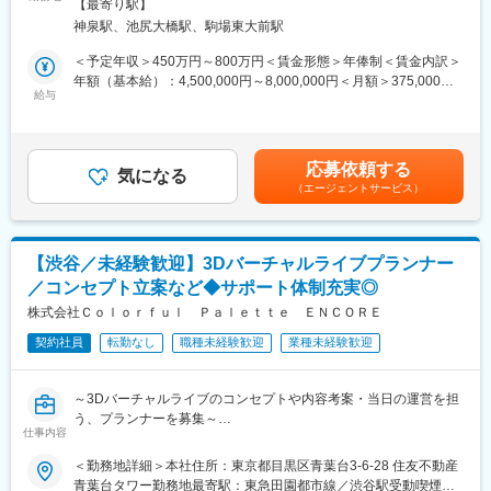
ため長時間の作業にも、負担を軽減させ、集中できる環境です。
策：屋内全面禁煙変更の範囲：無
【最寄り駅】
神泉駅、池尻大橋駅、駒場東大前駅
■具体的な業務内容：
・バーチャルライブにおけるライブのクオリティアップ
＜予定年収＞450万円～800万円＜賃金形態＞年俸制＜賃金内訳＞
・チームでの演出、ステージ制作などライブ全体の制作など
年額（基本給）：4,500,000円～8,000,000円＜月額＞375,000円
給与
～666,666円（12分割）＜昇給有無＞有＜残業手当＞有＜給与補
■業務の魅力：
足＞※給与は経験・能力を考慮の上、当社規定により決定します。
ライブで披露する楽曲やキャラクターの魅力を最大限に引き出す
■昇給：年に2回の評価査定制度あり賃金はあくまでも目安の金額
演出づくりの中心を担っていただき、制作物に対しユーザーの反
であり、選考を通じて上下する可能性があります。月給(月額)は固
応募依頼する
応がダイレクトに返ってくる性質の仕事です。
気になる
定手当を含めた表記です。
（エージェントサービス）
常にユーザーのことを考え、「よりよい演出」を常に追求してい
ただきます。
チームでディスカッションしながら、ものづくりをするのが好き
な方にとってやりがいのあるポジションです。
【渋谷／未経験歓迎】3Dバーチャルライブプランナー
／コンセプト立案など◆サポート体制充実◎
■当社について：
当社は、CGキャラクターを用いたライブイベントの企画・制作・
株式会社Ｃｏｌｏｒｆｕｌ Ｐａｌｅｔｔｅ ＥＮＣＯＲＥ
運営を専門とする企業です。独自開発の描画技術「DECO-
契約社員
転勤なし
職種未経験歓迎
業種未経験歓迎
Engine」を活かし、会場型ライブ『セカライ』や配信型ライブ
『コネクトライブ』など、高品質な3DCG表現と緻密な演出で“最
高の体験”を創出しています。ライブ制作で培ったノウハウを基
～3Dバーチャルライブのコンセプトや内容考案・当日の運営を担
に、法人向けの3DCG制作支援も展開しています。
う、プランナーを募集～
仕事内容
変更の範囲：会社の定める業務
■具体的な業務内容：
＜勤務地詳細＞本社住所：東京都目黒区青葉台3-6-28 住友不動産
・企画立案
青葉台タワー勤務地最寄駅：東急田園都市線／渋谷駅受動喫煙対