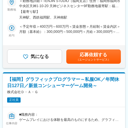
＜勤務地詳細＞TENJIN STUDIO（福岡支店）住所：福岡県福岡市
プを持った人材が必要不可欠です。組織のコアメンバーとして、
■業務内容
中央区天神1-10-20 天神ビジネスセンター9F勤務地最寄駅：福岡
開発体制の強化と事業成長を共に推進してくれる仲間を募集して
担当プロジェクトにおける「エフェクトのディレクション」、
勤務地
市営地下鉄空港線／天神駅受動喫煙対策：敷地内喫煙可能場所あ
います。
【最寄り駅】
「エフェクトチームのマネジメント」、「エフェクトの仕様策
り
天神駅、西鉄福岡駅、天神南駅
定、品質向上、量産管理」を行って頂きます。
■ポジションの魅力：
＜予定年収＞400万円～600万円＜賃金形態＞月給制＜賃金内訳＞
◎0→1の立ち上げ経験
■配属先について
月額（基本給）：300,000円～500,000円＜月給＞300,000円～
新規タイトルの開発初期段階から参画できるため、ゲームの世界
ゲーム開発を担う部門で約35名のスタッフが在籍しています。
給与
500,000円＜昇給有無＞有＜残業手当＞無＜給与補足＞予定年収
観構築やシステム設計に深く関与できます。
（デザイナー／プログラマー／ゲームデザイナー 等）
はあくまでも目安の金額であり、選考を通じて経験やスキルに応
じて決定。■昇給：年1回■賞与：年1回 ※業績による賃金はあく
◎裁量の大きさ
■就業環境／社内の雰囲気：
までも目安の金額であり、選考を通じて上下する可能性がありま
小規模組織のため意思決定が早く、プロモーションにおいてはメ
応募依頼する
・平均年齢29.8歳と若く活気ある職場です。社員は私服で勤務を
気になる
す。月給(月額)は固定手当を含めた表記です。
ディアミックスやSNSを活用した大胆な施策を自ら企画・実行で
（エージェントサービス）
行っており、堅苦しい雰囲気はありません。
きる環境です。
・裁量労働制ですので、個人のペースで仕事を進められるため、
残業時間も数十時間程度と比較的短く、働きやすい環境です。
◎キャリアパス
・就業環境の整備に注力しています。デスクはコクヨのスタンデ
まずはディレクターとして活躍いただき、将来的にはプロデュー
【福岡】グラフィックプログラマー～私服OK／年間休
ィングデスクを採用しており、電動式で椅子の高さを調整できる
サーとして事業全体を統括するポジションへのステップアップも
日127日／新規コンシューマーゲーム開発～
ため長時間の作業にも、負担を軽減させ、集中できる環境です。
可能です。
株式会社Ｄ・Ａ・Ｇ
変更の範囲：会社の定める業務
正社員
■職務内容：
ゲームプレイにおける体験を最高のものにするため、グラフィッ
仕事内容
クスの実装とパフォーマンスに関する問題の解決やより良いアセ