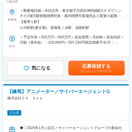
■当社の特徴：
仕事内容
「キャプテン翼 ～たたかえドリームチーム～」「BLEACH Brave
■ポジション概要：
＜勤務地詳細＞本社住所：東京都千代田区神田錦町2-4 ダヴィン
Souls」など安定したヒットを続けるIPを揃え、幅広い国と地域に
自社アニメIPのゲーム企画ディレクターを募集します。
チ小川町5階受動喫煙対策：屋内喫煙可能場所あり変更の範囲：会
配信しております。海外への展開にも積極的で海外売上比率は約
自社アニメIPのメディアミックス展開を加速させるべく、ゲーム
勤務地
社の定める事業所（リモートワーク含む）
35％を占めています。
【最寄り駅】
領域における新規企画・ディレクション・マーケティング等の業
小川町駅(東京都)、新御茶ノ水駅、淡路町駅
務を一貫してリードしていただきます。
■魅力点：
＜予定年収＞500万円～800万円＜賃金形態＞月給制＜賃金内訳＞
・年商50億前後のゲーム会社の社長気分が体験できる
■業務内容：
月額（基本給）：320,800円～507,250円固定残業手当/月：
・大手コンシューマ会社と呼ばれる事業部長クラスの職務範囲と
・新規ゲームタイトルの企画・提案
給与
99,200円～158,750円（固定残業時間40時間0分/月）超過した時
実務的な仕事範囲
・デベロッパーとのアライアンス
間外労働の残業手当は追加支給＜月給＞420,000円～666,000円
・大きな裁量を持つとともに、経営リソースを活用して結果を出
・制作進行及び制作物のクオリティコントロール
（一律手当を含む）＜昇給有無＞有＜残業手当＞有＜給与補足＞※
す
・各種プロモーション企画・進行
賃金はあくまでも目安の金額であり、選考を通じて上下する可能
応募依頼する
・KPIや各種データなどの数値分析
気になる
性があります。賃金はあくまでも目安の金額であり、選考を通じ
（エージェントサービス）
・リリース済みタイトルの運用・アップデート企画
て上下する可能性があります。月給(月額)は固定手当を含めた表記
・チームメンバーの一部マネジメント
です。
新規タイトルのディレクターとして、デベロッパーの選定・アラ
【練馬】アニメーター／サイバーエージェントG
イアンス・企画・マーケティングなどを一気通貫で実行します。
株式会社ＣＡ Ｓｏａ
「クリエイティブ・課金率・広告視聴率・継続率」などの向上に
フォーカスし、ユーザー満足度の高いゲーム体験を追求します。
年間5タイトルほどの立ち上げを予定しており、開発期間6か月～
正社員
1年の中でスピード感を持った立ち上げの経験を積むことができる
環境。
ゆくゆくはプロデューサーとして、事業計画の策定・組織づくり
◆◇2025年1月に設立／サイバーエージェントグループの新会社
などもお任せいたします。