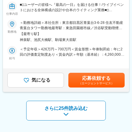
ィングデスクを採用しており、電動式で椅子の高さを調整できる
■□ユーザーの皆様へ『最高の一日』を届ける仕事！/ライブイベン
ため長時間の作業にも、負担を軽減させ、集中できる環境です。
トにおける全体構成の設計や台本のライティング業務■□
仕事内容
■当社の社風について：
■企業概要
スペシャリストになりたい方もゼネラリストになりたい方も歓迎
＜勤務地詳細＞本社住所：東京都目黒区青葉台3-6-28 住友不動産
弊社は、CGキャラクターを用いたライブイベントの企画・制作・
しています。 個人のやりたいことや目指す姿を尊重してフォロー
青葉台タワー勤務地最寄駅：東急田園都市線／渋谷駅受動喫煙対
運営を専門とする企業です。独自開発の描画技術「DECO-
勤務地
しあう社風です。また、スキルアップ、教育、最新技術、企画な
策：屋内全面禁煙変更の範囲：無
【最寄り駅】
Engine」を活かし、会場型ライブ『セカライ』や配信型ライブ
ど幅広い挑戦ができる環境です。
神泉駅、池尻大橋駅、駒場東大前駅
『コネクトライブ』など、高品質な3DCG表現と緻密な演出で“最
高の体験”を創出しています。ライブ制作で培ったノウハウを基
■当社について：
＜予定年収＞426万円～700万円＜賃金形態＞年俸制昇給：年に2
に、法人向けの3DCG制作支援も展開しています。
当社は、デジタルアーティストの集団（ギルド）として、ゲーム
回の評価査定制度あり＜賃金内訳＞年額（基本給）：4,260,000円
給与
からTV、CM、映画に至るまで幅広いジャンルのCGを制作して来
～7,000,000円＜月額＞355,000円～583,333円（12分割）＜昇給
■ポジション概要
ましたが、最新のCG技術と制作力で、ゲーム業界でも高い評価を
有無＞有＜残業手当＞有＜給与補足＞※給与は経験・能力を考慮の
ゲーム内・会場投影型を含むライブイベント群（例：プロジェク
得ております。 最近のゲームはCGのクオリティも高くなってき
上、当社規定により決定します。賃金はあくまでも目安の金額で
トセカイ COLORFUL LIVE／コネクトライブなど）で、全体構成
ており、より力が発揮できるチャンスが広がっています。
あり、選考を通じて上下する可能性があります。月給(月額)は固定
応募依頼する
の設計と台本ライティングを担います。MC台本の執筆・編集を軸
気になる
手当を含めた表記です。
（エージェントサービス）
に、演出・構成の起案からステージ上の会話劇設計まで、「キャ
ラクターらしさ」と「ライブの高揚」を両立させる言葉をつくる
役割です。
■仕事内容
さらに25件読み込む
ライブのテーマ・演出意図を踏まえ、ストーリーライン／コーナ
ー構成／MC台本を設計・執筆します。版元・企画・演出との連携
により、世界観整合／権利監修観点を押さえつつ、当日の運営／
収録体制とも情報を同期して台本を磨き上げます。