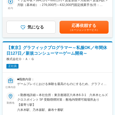
＜予定年収＞384万円～600万円＜賃金形態＞月給制＜賃金内訳＞
月額（基本給）：276,000円～432,000円固定残業手当/月：
変更の範囲：会社の定める業務
■具体的な職務内容：
給与
44,000円～68,000円（固定残業時間20時間0分/月）超過した時間
PhotoshopやFigma等でUIデザインを制作し、最新の
外労働の残業手当は追加支給＜月給＞320,000円～500,000円（一
UE5（UMG）を用いて実装・演出を行います。
律手当を含む）＜昇給有無＞有＜残業手当＞有＜給与補足＞※年収
は現年収と年齢、ご経験を考慮して決定いたします。■昇給：年1
応募依頼する
■当社の特徴：
気になる
回■決算賞与：年1回賃金はあくまでも目安の金額であり、選考を
（エージェントサービス）
ILCA（イルカ）は「ジャンルと国境を越える！」という理念のも
通じて上下する可能性があります。月給(月額)は固定手当を含めた
と、デジタルネイティブ世代に向けた革新的なコンテンツを、世
表記です。
界に発信していくスタジオです。
新しいテクノロジーが誕生すると、エンターテインメントのサー
【東京】グラフィックプログラマー～私服OK／年間休
ビスの形も変わっていきます。
日127日／新規コンシューマーゲーム開発～
VR（仮想現実）やAR（拡張現実）など昔は実現できなかった技
術も進化して、いつでも自分の部屋に友達のアバターや、好きな
株式会社Ｄ・Ａ・Ｇ
VTuberを呼べたり、さまざまなジャンルで驚くような表現ができ
正社員
るようになっていきます。
「次は何が生まれるだろう？」と想像したときに、ILCAが未来を
見越して準備している。先回りしてクライアントの要求を実現で
■職務内容：
きる。そんなチームであり続けることが、わたしたちの理想であ
ゲームプレイにおける体験を最高のものにするため、グラフィッ
り、役割だと思っています。
仕事内容
クスの実装とパフォーマンスに関する問題の解決やより良いアセ
ットを作るための方針を策定していただきたいと思っています。
＜勤務地詳細＞本社住所：東京都港区六本木6-3-1 六本木ヒルズ
変更の範囲：会社の定める業務
クロスポイント 5F 受動喫煙対策：敷地内喫煙可能場所あり
具体的には…
勤務地
【最寄り駅】
・シェーダーやポストエフェクトの制作
六本木駅、乃木坂駅、麻布十番駅
・ゲームエンジンの改造や機能追加