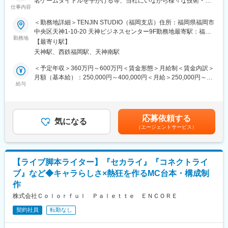
名ゲームタイトルを手がける等、当社にいながら様々な技術・案
しています。 個人のやりたいことや目指す姿を尊重してフォロー
仕事内容
件に関わることが可能～
しあう社風です。また、スキルアップ、教育、最新技術、企画な
ど幅広い挑戦ができる環境です。
＜勤務地詳細＞TENJIN STUDIO（福岡支店）住所：福岡県福岡市
■業務内容：
◇幅広い分野にチャレンジできる環境
中央区天神1-10-20 天神ビジネスセンター9F勤務地最寄駅：福岡
当社にて、ゲームの3DCGのインゲームモーションとカットシー
当社は、デジタルアーティストの集団（ギルド）として、ゲーム
勤務地
市営地下鉄空港線／天神駅受動喫煙対策：敷地内喫煙可能場所あ
【最寄り駅】
ン制作をお任せします。
からTV、CM、映画に至るまで幅広いジャンルのCGを制作してき
り
天神駅、西鉄福岡駅、天神南駅
お持ちのスキルや適性、身につけていきたいスキルを考慮した上
ましたが、最新のCG技術と制作力で、ゲーム業界でも高い評価を
で、担当案件を決定します。ご希望があれば、他の工程への挑戦
得ております。 最近のゲームはCGのクオリティも高くなってき
＜予定年収＞360万円～600万円＜賃金形態＞月給制＜賃金内訳＞
も可能です。
ており、より力が発揮できるチャンスが広がっています。
月額（基本給）：250,000円～400,000円＜月給＞250,000円～
◇経営陣と近く、アイデアが通りやすい
給与
400,000円＜昇給有無＞有＜残業手当＞無＜給与補足＞予定年収
■組織構成：
経営層との距離が近く、事業運営の根幹に携わることができ、自
はあくまでも目安の金額であり、選考を通じて経験やスキルに応
◇開発部（ゲーム開発を行う部署）：約35名
らの企画を提案・実行しやすい環境があります。
じて決定。■昇給：年1回■賞与：年1回 ※業績による賃金はあく
◇制作部（ゲーム制作から映像制作まで幅広く行う部署)：約55名
までも目安の金額であり、選考を通じて上下する可能性がありま
応募依頼する
気になる
す。月給(月額)は固定手当を含めた表記です。
（エージェントサービス）
■当社で働く魅力：
・当社はCG技術に強みを持ち、ジャンルに偏りがなく品質が高い
ことから多くの引き合いをいただいています。
・当社の技術は業界内でも高く評価され、設立当初から徹底した
【ライブ脚本ライター】『セカライ』『コネクトライ
「クオリティ」とクライアントを唸らせるほどの「提案力」を武
ブ』など◆キャラらしさ×熱狂を作るMC台本・構成制
器に、大手企業の超有名タイトルを手がけてきました。
作
■働く環境：
株式会社Ｃｏｌｏｒｆｕｌ Ｐａｌｅｔｔｅ ＥＮＣＯＲＥ
◇ほとんどのスタッフが定時（19時）から20時には退社していま
契約社員
転勤なし
す。
・就業環境の整備に注力しています。デスクはコクヨのスタンデ