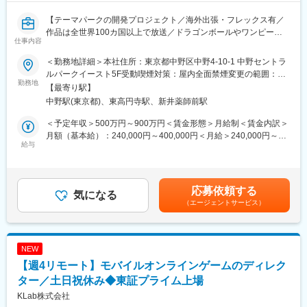
【テーマパークの開発プロジェクト／海外出張・フレックス有／
作品は全世界100カ国以上で放送／ドラゴンボールやワンピース
仕事内容
などの児童向けアニメを手掛ける企業】
＜勤務地詳細＞本社住所：東京都中野区中野4-10-1 中野セントラ
サウジアラビアにおけるテーマパーク開発プロジェクトが始動し
ルパークイースト5F受動喫煙対策：屋内全面禁煙変更の範囲：会
ました。
勤務地
社の定める事業所（リモートワーク含む）
【最寄り駅】
共に楽しみながら働ける仲間をお待ちしております。
中野駅(東京都)、東高円寺駅、新井薬師前駅
■業務内容：
＜予定年収＞500万円～900万円＜賃金形態＞月給制＜賃金内訳＞
アトラクションの企画・設計・映像制作・施工など、開発工程に
月額（基本給）：240,000円～400,000円＜月給＞240,000円～
おける監修業務がメイン業務です。
給与
400,000円＜昇給有無＞有＜残業手当＞有＜給与補足＞※ご経験・
作品の世界観を守りながら、作品の持つ魅力の最大化につながる
スキル等を考慮し決定いたします。■昇給：年1回■賞与：年2回
企画・アイデアを考え、版権元様への提案、及び調整業務をお任
（6月・12月）■特別褒賞金：年3回（3月・6月・12月）※通常賞
せいたします。
与とは別に、会社業績に応じて手当を支給。賃金はあくまでも目
応募依頼する
気になる
安の金額であり、選考を通じて上下する可能性があります。月給
（エージェントサービス）
■求める人物像：
(月額)は固定手当を含めた表記です。
・テーマパークが好きな方
・コミュニケーション能力が高い方
・向上心/探求心の高い方
NEW
【週4リモート】モバイルオンラインゲームのディレク
■当社について：
当社は日本のアニメーションのパイオニアとして、1956年の設立
ター／土日祝休み◆東証プライム上場
以来60年以上の長きに渡りアニメーション製作の第一線で数々の
KLab株式会社
作品を製作してまいりました。その数は、劇場作品262本、テレ