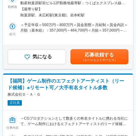
・当社には、東京本社とTENJIN STUDIO（福岡）を合わせて、ゲ
よびプラットフォーム運営において、企画立案からリリース、運
動産秋葉原駅前ビル12F勤務地最寄駅：つくばエクスプレス線／
ーム開発部門には約60名の社員が在籍しています
用までの工程を一貫してリードするポジションです。
勤務地
秋葉原駅受動喫煙対策：屋内全面禁煙変更の範囲：会社の定める
【最寄り駅】
・平均年齢29.8歳と若いメンバーが多く、活気のある職場です
具体的には、ネイティブアプリやPC／SPブラウザゲームの仕様
事業所
秋葉原駅、末広町駅(東京都)、岩本町駅
・ここ数年は毎年10～20名程度の中途採用者が入社しており、多
策定、制作進行、品質管理に加え、販売計画やプロモーション戦
くの中途社員が活躍しています
略の実行まで担っていただきます。単なる制作進行にとどまら
＜予定年収＞500万円～800万円＜賃金形態＞月給制＜賃金内訳＞
・全社の平均残業時間は月15時間未満となっており、残業が少な
ず、マーケットの動向を捉え、タイトルをヒットさせるための戦
月額（基本給）：357,000円～464,700円＜月給＞357,000円～
く、オンオフの切替がしやすい環境です
略的な意思決定と実行が期待されます。
給与
464,700円＜昇給有無＞有＜残業手当＞有＜給与補足＞※上記の年
収は平均残業月20時間の残業代と賞与2回分が支給された場合の
■業務内容：
合計金額です。■賞与年2回（6月・12月）※標準1ヶ月／回、在籍
・自社オリジナルゲーム（アプリ・PC）の新規開発および運営に
期間・評価に応じて変動■昇給年1回（4月）※入社時の評価に応じ
応募依頼する
おけるディレクション業務全般
気になる
企画業務型裁量労働制の適用対象の場合、年俸制（月給×12ヶ月
（エージェントサービス）
・新規企画書、ゲーム仕様書の作成および制作進行管理
分）が想定年収となります。賃金はあくまでも目安の金額であ
・外部協力会社との折衝、進捗管理、クオリティコントロール
り、選考を通じて上下する可能性があります。月給(月額)は固定手
・事業計画に基づいた販売計画の策定、マーケティング施策の立
当を含めた表記です。
案・実行
【福岡】ゲーム制作のエフェクトアーティスト（リー
・KPI分析に基づく改善施策の立案および運営、プラットフォーム
ド候補）※リモート可／大手有名タイトル多数
への提案
株式会社Ｄ・Ａ・Ｇ
■採用背景：
正社員
当社は事業拡大に伴い、新たにゲームスタジオチームを設立しま
した。現在、既存のプラットフォーム運営に加え、第二の柱とな
る新規タイトルの開発を積極的に進めており、0から1を生み出す
～CGプロダクションとして数多くの有名タイトルに携わる当社に
フェーズにあります。開発中のタイトルおよび今後計画されてい
て、ゲーム制作におけるエフェクトアーティストのリード候補を
る新規プロジェクトにおいて、企画の深掘りやクオリティコント
仕事内容
募集しています～
ロール、そしてリリース後のグロースを牽引できるリーダーシッ