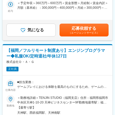
・パフォーマンス／メモリ使用量の分析および改善
＜予定年収＞360万円～600万円＜賃金形態＞月給制＜賃金内訳＞
・アーティスト向けのツールを開発および保守
月額（基本給）：300,000円～400,000円＜月給＞300,000円～
・チームへの問題点共有や解決へ向けての改革策定および実行 な
給与
400,000円＜昇給有無＞有＜残業手当＞無賃金はあくまでも目安
ど
の金額であり、選考を通じて上下する可能性があります。月給(月
額)は固定手当を含めた表記です。
■組織構成
応募依頼する
ゲーム開発を担う部門で約60名のスタッフが在籍しています（デ
気になる
（エージェントサービス）
ザイナー／プログラマー／ゲームデザイナー 等）
また上記スタッフ以外に、CGプロダクション部門で約100名のス
タッフが在籍しており、デザイン業務については、ゲーム開発部
門と連携しながら制作を進めています。
【福岡／フルリモート制度あり】エンジンプログラマ
ー◆私服OK/定時退社/年休127日
■働き方
出社をベースにしておりますが、個人や業務の状況に合わせて、
株式会社Ｄ・Ａ・Ｇ
出社とリモートワークを柔軟に切り替えながら働いています。平
正社員
均残業時間は「15時間／月」未満で、多くのスタッフが19時～20
時の間に退社しています。
■担当業務：
■D・A・Gの魅力
ゲームプレイにおける体験を最高のものにするため、ゲームのパ
弊社の技術は業界内でも高く評価され、設立当初から「徹底した
仕事内容
フォーマンスと安定性に関する問題を解決して頂きます。問題解
クオリティ」とクライアントを唸らせるほどの「提案力」を武器
決と効率化のためにエンジンの改造と機能実装をして頂きます。
＜勤務地詳細＞TENJIN STUDIO（福岡支店）住所：福岡県福岡市
に大手企業の超有名タイトルを手がけてきました。
・CPU、GPU、メモリのためにシステムを最適化する
中央区天神1-10-20 天神ビジネスセンター9F勤務地最寄駅：福岡
現在は、ゲームだけでなく映画やアニメ、MV、体験型エンターテ
・プロファイラを使用してゲーム体験を損ねる問題の特定と解決
勤務地
市営地下鉄空港線／天神駅受動喫煙対策：敷地内喫煙可能場所あ
インメント施設の制作に携わるなど、ジャンルやテイストを問わ
【最寄り駅】
を行う
り
ず様々なコンテンツを制作しています。
天神駅、西鉄福岡駅、天神南駅
・チームのエンジン作業効率、最適化作業の自律性を高めるツー