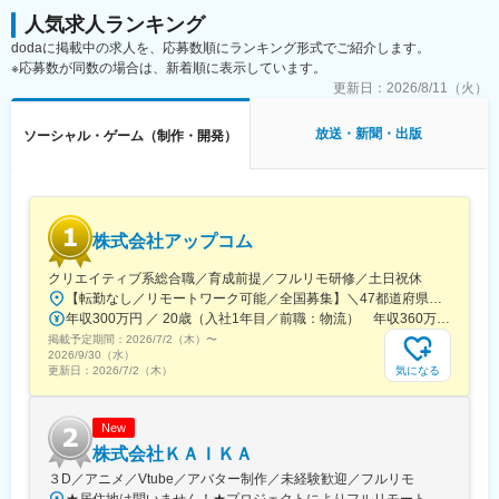
＜具体的な業務内容＞
人気求人ランキング
・MC台本の執筆・編集（キャラクター口調・呼称・関係性の整
dodaに掲載中の求人を、応募数順にランキング形式でご紹介します。
合、テンポ設計）
※応募数が同数の場合は、新着順に表示しています。
・演出・構成の起案／整合（コーナー／転換／暗転案、コーレス
更新日：
2026/8/11（火）
誘導の台詞設計 等）
・ライブシナリオ全般の作成（オープニング／転換MC／アンコー
放送・新聞・出版
ソーシャル・ゲーム（制作・開発）
ル前後の流れ など）
・版元／監修との調整（設定・表現の整合、用語・台詞の監修反
映）
・企画・演出・サウンド・運営との連携（稽古・リハでの台本ブ
ラッシュアップ、変更反映）
株式会社アップコム
・制作進行との連携（原稿スケジュール、差し替え管理、最終入
稿）
クリエイティブ系総合職／育成前提／フルリモ研修／土日祝休
【転勤なし／リモートワーク可能／全国募集】＼47都道府県内、好きな場所で働けます！／★以下拠点もしくは47都道府県にあるクライアント先で勤務★勤務地は希望を考慮し決定★業務に慣れ次第、在宅・リモート勤務可★マイカー通勤OK・駐車場完備（拠点による）■営業所東京本社／東京都豊島区南池袋2-49-7大阪／大阪府大阪市西区京町堀1-12-9福岡／福岡県福岡市博多区博多駅前4-20-23名古屋／愛知県名古屋市中村区名駅5-4-14札幌／北海道札幌市中央区北4条西4-1-7広島／広島県広島市中区大手町3-1-3金沢／石川県金沢市彦三町1-2-1仙台／宮城県仙台市青葉区五橋2-11-1高崎／群馬県高崎市栄町3-11宇都宮／栃木県宇都宮市大通り5-1-11水戸／茨城県水戸市宮町1-2-4新潟／新潟県新潟市中央区南笹口1-1-38長岡／新潟県長岡市大手通2-2-6春日山（上越）／新潟県上越市大和2-3-54長崎／長崎県長崎市大黒町10-10大分／大分県大分市中央町1-4-4-24静岡／静岡県静岡市葵区栄町2-5※受動喫煙対策あり／屋内禁煙
■業務の魅力
年収300万円 ／ 20歳（入社1年目／前職：物流） 年収360万円 ／ 24歳（入社2年目／前職：コールセンター）
・日本最大規模のユーザーに向けて、ライブ当日の「反応」をそ
掲載予定期間：
の場で感じられます。
2026/7/2（木）
〜
2026/9/30（水）
・キャラクターの魅力を活かしつつ、ライブならではの高揚や一
気になる
更新日：
2026/7/2（木）
体感を言葉で設計できます。
・演出・サウンド・運営と並走し、台本がステージ上で立ち上が
る手触り感を得られます。
New
株式会社ＫＡＩＫＡ
変更の範囲：会社の定める業務
３D／アニメ／Vtube／アバター制作／未経験歓迎／フルリモ