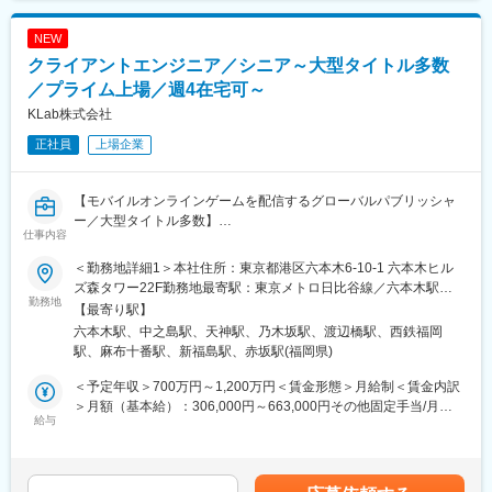
■開発環境：
と考えています。
・ゲームエンジン：Unity
NEW
・言語：C#
■当社について：
クライアントエンジニア／シニア～大型タイトル多数
グローバルに展開するエンターテイメントコンテンツ企業とし
■福利厚生：
／プライム上場／週4在宅可～
て、全世界でモバイルオンラインゲームを配信（155の国と地
ユニークなはたらく環境を一部ご紹介します。
域）しています。
KLab株式会社
◇どぶろく制度
正社員
上場企業
標準労働時間の10%以内であれば、上司の承認なしで本当にやり
たかった研究など、好きなことに時間を費やすことができる制度
です。
【モバイルオンラインゲームを配信するグローバルパブリッシャ
上長からの指示ではなく、自発的な創発を促すことや、新しいも
ー／大型タイトル多数】
のを生み出す苗床の醸成を目的としています。
仕事内容
■業務概要：
■ミッション：
＜勤務地詳細1＞本社住所：東京都港区六本木6-10-1 六本木ヒル
スマートフォン向けゲーム開発プロジェクトにてクライアントサ
～世界と自分をワクワクさせろ～
ズ森タワー22F勤務地最寄駅：東京メトロ日比谷線／六本木駅受
イドの開発をお任せします。
勤務地
KLabは上記のミッションを掲げ、日々挑戦し邁進しています。こ
動喫煙対策：屋内全面禁煙＜勤務地詳細2＞大阪事業所住所：大阪
【最寄り駅】
世界の多様なスマートフォン、モバイル通信、グローバル配信・
のミッションには2つの想い・メッセージが込められています。
府大阪市北区中之島4-3-25 フジヒサFJビル勤務地最寄駅：京阪中
六本木駅、中之島駅、天神駅、乃木坂駅、渡辺橋駅、西鉄福岡
マルチプラットフォーム展開の4つが組みあわさった未知の環境に
之島線／中之島駅受動喫煙対策：屋内全面禁煙＜勤務地詳細3＞福
駅、麻布十番駅、新福島駅、赤坂駅(福岡県)
ワクワクしながら、業界トップクラスの技術力を持つエンジニア
1）「世界」をワクワクさせる会社でありたい
岡事業所住所：福岡県福岡市中央区長浜1丁目1番1号 KBCビル9階
達と切磋琢磨して一緒に開発したい人を求めています。
事業を通して、世の中、そして、世界中の人々をワクワクさせる
勤務地最寄駅：地下鉄空港線／天神駅受動喫煙対策：屋内全面禁
＜予定年収＞700万円～1,200万円＜賃金形態＞月給制＜賃金内訳
また、KLabでは自分の役割範囲にとらわれず、フットワーク軽く
ことが、私たちのミッションです。
煙
＞月額（基本給）：306,000円～663,000円その他固定手当/月：
行動できる人、能動的かつポジティブに行動できる人が評価され
給与
2）自分たちもワクワクしていたい
210,000円＜月給＞516,000円～873,000円＜昇給有無＞有＜残業
る風土です。このため、クライアントエンジニアがサーバーサイ
作り手である私たちがワクワクしながら取り組んでこそ、そこか
手当＞無＜給与補足＞※給与詳細は経験や能力、前職給与を考慮
ドを担当したり、エンジニアがゲームの企画に参加する、といっ
ら生まれるコンテンツやサービスが、人々をワクワクさせられる
し、ご相談の上で決定■昇給：年1回■賞与：年2回賃金はあくまで
たことを積極的に推奨していますし、そういうことをやりたい方
と考えています。
も目安の金額であり、選考を通じて上下する可能性があります。