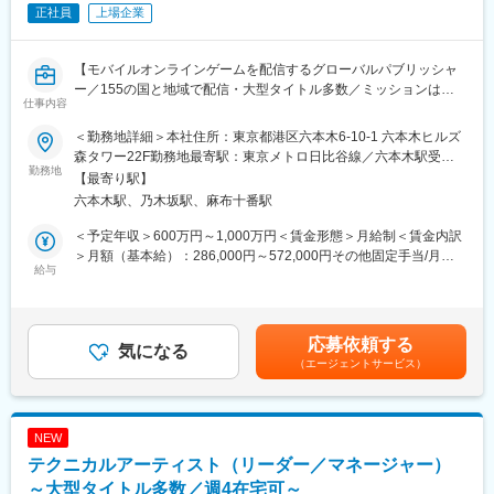
正社員
上場企業
ビ作品233本、総話数にして約13,500話※という日本最大、世界有
数のコンテンツ数を誇ります（※2023年3月時点）。
今、日本のアニメーションは、海を越えて世界各国で劇場公開・
【モバイルオンラインゲームを配信するグローバルパブリッシャ
放送・配信され高い人気を集めています。海外で当社の作品を通
ー／155の国と地域で配信・大型タイトル多数／ミッションは
じて友好の輪が広がることも少なくありません。
仕事内容
「世界と自分をワクワクさせろ」】
さらに、近年のデジタル技術の進化により、国内外でコンテンツ
の活用機会は飛躍的に伸び、当社の誇るコンテンツが真価を発揮
＜勤務地詳細＞本社住所：東京都港区六本木6-10-1 六本木ヒルズ
モバイルオンラインゲームのディレクションをお任せします。
するのは、まさにこれからです。
森タワー22F勤務地最寄駅：東京メトロ日比谷線／六本木駅受動
勤務地
喫煙対策：屋内全面禁煙
【最寄り駅】
■概要：
変更の範囲：会社の定める業務
六本木駅、乃木坂駅、麻布十番駅
◎入社当初は既存or新規開発のチームに加入いただき、ゲーム企
画制作や進行管理等を担当して頂きます。その後、能力に応じ
＜予定年収＞600万円～1,000万円＜賃金形態＞月給制＜賃金内訳
て、ゲームのクオリティー管理やプロジェクト全体のディレクシ
＞月額（基本給）：286,000円～572,000円その他固定手当/月：
ョンをお任せ致します。
給与
150,000円＜月給＞436,000円～722,000円＜昇給有無＞有＜残業
◎まずは、与えられた仕事の目的を理解した上で、自分なりの創
手当＞無＜給与補足＞※給与詳細は経験や能力、前職給与を考慮
意工夫を加え業務に取り組んで頂きたいと考えています。複数タ
し、ご相談の上で決定■昇給：年1回■賞与：年2回賃金はあくまで
イトルのディレクションを行った後、プロデューサー業務を担当
も目安の金額であり、選考を通じて上下する可能性があります。
応募依頼する
したり、新規プロジェクトに携わることも可能です。
気になる
月給(月額)は固定手当を含めた表記です。
（エージェントサービス）
■主な業務内容：
◎新作タイトルの企画・設計・制作
◎既存タイトルの運用方針の策定・ディレクション
NEW
◎コンセプト、狙い、世界観、仕様等の発案・決定
テクニカルアーティスト（リーダー／マネージャー）
◎メンバーへの業務指示、プロセス策定・管理
◎ゲームバランスの設計
～大型タイトル多数／週4在宅可～