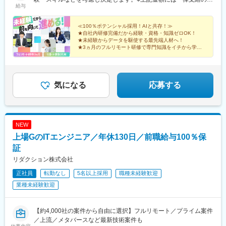
給与
宅手当2万円を含みます。※残業代は全額支給※試用期間6ヵ月あり
（期間中は月給23万円以上で、その他の待遇に変更なし）☆経験
がある方は、現職・前職給与を考慮します。☆明確な評価制度あ
≪100％ポテンシャル採用！AIと共存！≫
★自社内研修完備だから経験・資格・知識ゼロOK！
り。個人の頑張りに応じて評価します。【年収例】年収350万円
★未経験からデータを駆使する最先端人材へ！
（経験0年）年収450万円（経験1年）年収750万円（経験2年）年
★3ヵ月のフルリモート研修で専門知識をイチから学べ
収1100万円（経験5年）
る！
★土日祝休み、年休125日／プライベートも大切にでき
る♪
気になる
応募する
NEW
上場GのITエンジニア／年休130日／前職給与100％保
証
リダクション株式会社
正社員
転勤なし
5名以上採用
職種未経験歓迎
業種未経験歓迎
【約4,000社の案件から自由に選択】フルリモート／プライム案件
／上流／メタバースなど最新技術案件も