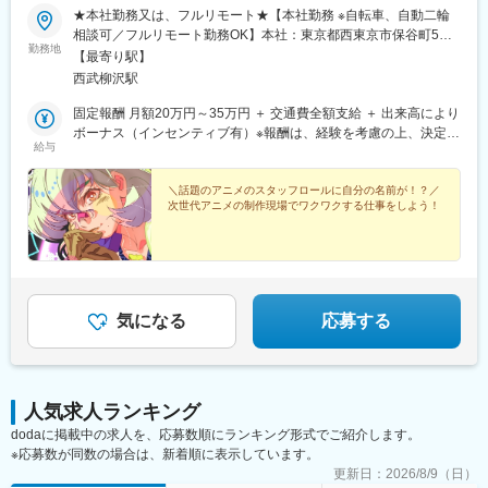
★本社勤務又は、フルリモート★【本社勤務 ※自転車、自動二輪
相談可／フルリモート勤務OK】本社：東京都西東京市保谷町5丁
勤務地
目18番9-206※受動喫煙対策：屋内禁煙※リモート勤務の場合エリ
【最寄り駅】
アの指定はございません。
西武柳沢駅
固定報酬 月額20万円～35万円 ＋ 交通費全額支給 ＋ 出来高により
ボーナス（インセンティブ有）※報酬は、経験を考慮の上、決定い
給与
たします。収入例（インセンティブを含む）報酬：月20万円～50
万円
＼話題のアニメのスタッフロールに自分の名前が！？／
次世代アニメの制作現場でワクワクする仕事をしよう！
気になる
応募する
人気求人ランキング
dodaに掲載中の求人を、応募数順にランキング形式でご紹介します。
※応募数が同数の場合は、新着順に表示しています。
更新日：
2026/8/9（日）