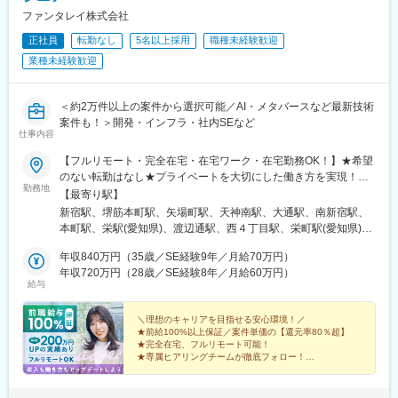
駅、屋代高校前駅、城下駅(長野県)、岩村田駅、佐久平駅、広丘
ファンタレイ株式会社
駅、茅野駅、安茂里駅、中野松川駅、須坂駅、南高田駅、鷲津
正社員
転勤なし
5名以上採用
職種未経験歓迎
駅、高塚駅、てだこ浦西駅、赤嶺駅、那覇空港駅(鉄道)、おもろま
ち駅、首里駅、二島駅、花畑町駅、南宮崎駅、宮崎駅、日向新富
業種未経験歓迎
駅、宮崎神宮駅、蓮ケ池駅、南延岡駅、高見橋駅、鹿児島中央駅
前駅、脇田駅、近鉄名古屋駅、大阪梅田駅(阪急線)、浜松駅、県庁
前駅(沖縄県)、京成千葉駅、高島町駅、北鉄金沢駅、四条駅(京都
＜約2万件以上の案件から選択可能／AI・メタバースなど最新技術
市営)、市役所前駅(長野県)、神戸三宮駅(阪神)、高松築港駅、あす
案件も！＞開発・インフラ・社内SEなど
仕事内容
なろう四日市駅、狸小路駅、仙台駅(地下鉄)、榴ケ岡駅、広瀬通
駅、鷹野橋駅、祇園駅(福岡県)、西鉄福岡駅、横浜駅、蒔田駅、千
【フルリモート・完全在宅・在宅ワーク・在宅勤務OK！】★希望
種駅、矢賀駅、八丁堀駅(広島県)、宮の陣駅、北浜駅(大阪府)、谷
のない転勤はなし★プライベートを大切にした働き方を実現！★
町四丁目駅、四ツ橋駅、西梅田駅、吹田駅(東海道本線)、西中島南
勤務地
東京・大阪・名古屋・北海道・福岡など全国の希望の勤務地で希
【最寄り駅】
方駅、だいどう豊里駅、久寿川駅、向原駅(東京都)、西新宿五丁目
望の働き方ができます！★入社後に本人希望で上京や地方への引
新宿駅、堺筋本町駅、矢場町駅、天神南駅、大通駅、南新宿駅、
駅、馬喰町駅、虎ノ門ヒルズ駅、都庁前駅、乃木坂駅、新馬場
っ越しした方も複数名いて、その人に合った働き方を実現！
本町駅、栄駅(愛知県)、渡辺通駅、西４丁目駅、栄町駅(愛知県)、
駅、馬車道駅、新豊洲駅、鹿島田駅、東大前駅、新橋駅、三田駅
★U・Iターン歓迎★受動喫煙対策：あり（全拠点）【東京本社】
薬院駅、バスセンター前駅
(東京都)、浜松町駅、日比谷駅、北長野駅、鹿児島中央駅、名鉄名
東京都新宿区西新宿1-20-3 西新宿高木ビル8F└各線「新宿」駅よ
年収840万円（35歳／SE経験9年／月給70万円）
古屋駅、梅田駅(地下鉄)、呉服町駅(福岡県)、第一通り駅、壺川
り徒歩5分【大阪支社】大阪府大阪市中央区安土町2-3-13 大阪国
年収720万円（28歳／SE経験8年／月給60万円）
駅、新千葉駅、七ツ屋駅、西辛島町駅、五条駅(京都市営)、三宮駅
給与
際ビルディング31F└各線「堺筋本町」駅より徒歩4分【名古屋支
(神戸新交通)、市役所前駅(愛媛県)、西４丁目駅、北１３条東駅、
社】愛知県名古屋市中区栄3-15-33 栄ガスビル13F└各線「栄」駅
中電前駅、本通駅、本町駅、西大橋駅、大阪梅田駅(阪神線)、東池
より徒歩5分【福岡支社】福岡県福岡市中央区渡辺通5-14-12 南天
＼理想のキャリアを目指せる安心環境！／
袋四丁目駅、馬喰横山駅、六本木一丁目駅、品川駅、平間駅、本
★前給100%以上保証／案件単価の【還元率80％超】
神ビル3F└七隈線「天神南」駅より徒歩4分【北海道支社】北海道
駒込駅、築地市場駅、大門駅(東京都)、銀座一丁目駅、二重橋前
★完全在宅、フルリモート可能！
札幌市中央区大通西1丁目14-2 桂和大通ビル50 9F└各線「大通」
★専属ヒアリングチームが徹底フォロー！
駅、熊本城・市役所前駅、都通駅
駅より徒歩3分
★取引先4000社以上の豊富な案件から選択可！
★年間休日130日／平均残業月6h！