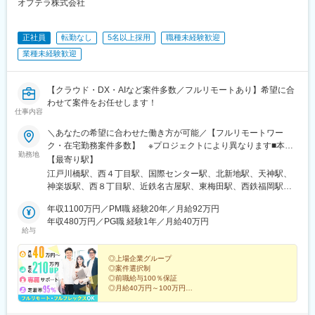
オプテラ株式会社
正社員
転勤なし
5名以上採用
職種未経験歓迎
業種未経験歓迎
【クラウド・DX・AIなど案件多数／フルリモートあり】希望に合
わせて案件をお任せします！
仕事内容
＼あなたの希望に合わせた働き方が可能／【フルリモートワー
ク・在宅勤務案件多数】 ※プロジェクトにより異なります■本
勤務地
社：東京都新宿区山吹町346ー6 KAGURAZAKA VIGAS 5F┗「江
【最寄り駅】
戸川橋駅」から徒歩3分／「神楽坂駅」から徒歩8分■北海道支
江戸川橋駅、西４丁目駅、国際センター駅、北新地駅、天神駅、
店：北海道札幌市中央区南2条西五丁目31-1 RMBld. アクセス：
神楽坂駅、西８丁目駅、近鉄名古屋駅、東梅田駅、西鉄福岡駅、
「大通駅」から徒歩3分■愛知支店：愛知県名古屋市中村区名駅3-
狸小路駅、名古屋駅、大阪梅田駅(阪神線)、中洲川端駅
4-10 アルティメイト名駅1st アクセス：「国際センター駅」から
年収1100万円／PM職 経験20年／月給92万円
徒歩3分／「名古屋駅」から徒歩7分■大阪支店：大阪府大阪市北
年収480万円／PG職 経験1年／月給40万円
給与
区梅田1-1-3 大阪駅前第3ビル アクセス：「北新地駅」から徒歩
2分／「梅田駅」から徒歩5分■福岡支店：福岡県福岡市中央区天
神4-6-28 いちご天神ノースビル アクセス：「天神駅」から徒歩
◎上場企業グループ
◎案件選択制
6分／「西鉄福岡（天神）駅」から徒歩8分※転居を伴う転勤なし※
◎前職給与100％保証
オフィス敷地内全面禁煙※今回募集しているプロジェクトは47都
◎月給40万円～100万円
道府県すべてで勤務可能です
◎月平均残業8時間
◎フルリモート・フルフレックス案件あり