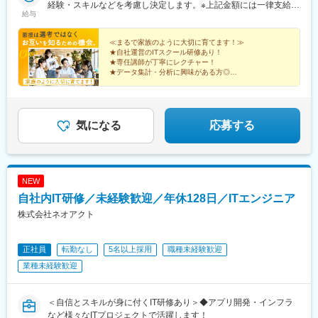
プロジェクトによって異なります。
経験・スキルなどを考慮し決定します。※上記金額には一律支給の
給与
住宅手当2万円を含みます。※残業代は全額支給※試用期間6ヵ月あ
り（期間中は月給23万円以上で、その他の待遇に変更なし）☆経
験がある方は、現職・前職給与を考慮します。☆明確な評価制度
≪まるで家族のように大切に育てます！≫
★自社運営のITスクール研修あり！
あり。個人の頑張りに応じて評価します。【年収例】年収450万
★専任講師が丁寧にレクチャー！
円（経験2年入社）年収650万円（経験3年入社）年収900万円（経
★データ集計・分析に興味がある方◎
験5年入社）
★ニーズ拡大中の最先端の仕事！
★頑張りや成長は昇給・昇格で還元◎
★ワークライフバランスを大切にできる！
気になる
応募する
NEW
自社内IT研修／未経験歓迎／年休128日／ITエンジニア
株式会社ネオアクト
正社員
転勤なし
5名以上採用
職種未経験歓迎
業種未経験歓迎
＜自信とスキルが身に付くIT研修あり＞◆アプリ開発・インフラ
など様々なITプロジェクトで活躍します！