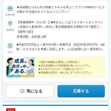
★未経験から3ヵ月の研修でスキルを学ぶ！アプリやWebサービス
を動かす仕組みをつくるエンジニアへ！
仕事内容
【研修期間中（3ヵ月）】■本社もしくはフルリモートオンライン
（全国から参加OK）□本社／東京都板橋区大原町9-15└都営三田
勤務地
線「本蓮沼駅」より徒歩4分└都営三田線「志村坂上駅」より徒歩
【最寄り駅】
9分【研修終了後】■東京23区を中心とした全国各地のプロジェク
本蓮沼駅、志村坂上駅
ト先※勤務地は希望を考慮します。※転居を伴う転勤はありませ
ん。※すべて徒歩10分以内の駅チカオフィスです。※フルリモー
■月給25万円以上＋賞与年2回＋各種手当（想定年収350万円）※経
ト・在宅勤務・リモートワークはプロジェクトによって異なりま
験・スキルなどを考慮し決定します。※上記金額には一律支給の住
給与
す。
宅手当2万円を含みます。※残業代は全額支給※試用期間6ヵ月あり
（期間中は月給23万円以上で、その他の待遇に変更なし）☆経験
がある方は、現職・前職給与を考慮します。☆明確な評価制度あ
＼意欲や積極性を重視した採用方針／
★完全未経験から市場価値の高いエンジニアへ
り。個人の頑張りに応じて評価します。【年収例】年収450万円
★3ヵ月のフルリモート研修からスタート
（経験2年入社）年収750万円（経験3年入社）年収950万円（経験
★研修後は先輩と一緒に少しずつステップアップ
5年入社）
★年功序列なし！誰もがチャレンジOK
★土日祝休み、年休125日、残業月20h以内
気になる
応募する
NEW