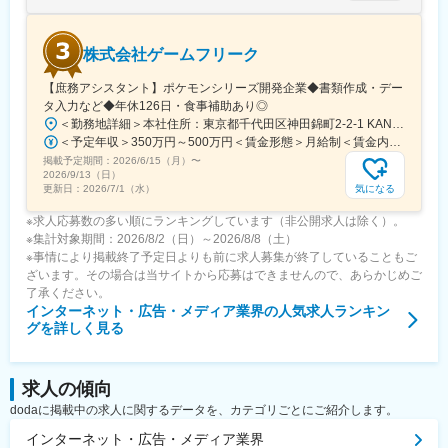
株式会社ゲームフリーク
【庶務アシスタント】ポケモンシリーズ開発企業◆書類作成・デー
タ入力など◆年休126日・食事補助あり◎
＜勤務地詳細＞本社住所：東京都千代田区神田錦町2-2-1 KANDASQUARE受動喫煙対策：屋内全面禁煙変更の範囲：会社の定める事業所
＜予定年収＞350万円～500万円＜賃金形態＞月給制＜賃金内訳＞月額（基本給）：215,000円～307,000円固定残業手当/月：76,700円～110,000円（固定残業時間45時間0分/月）超過した時間外労働の残業手当は追加支給＜月給＞291,700円～417,000円（一律手当を含む）＜昇給有無＞有＜残業手当＞有＜給与補足＞※経験・能力を考慮の上、年齢に関わりなく当社規定により優遇します。賃金はあくまでも目安の金額であり、選考を通じて上下する可能性があります。月給(月額)は固定手当を含めた表記です。
掲載予定期間：
2026/6/15（月）
〜
2026/9/13（日）
気になる
更新日：
2026/7/1（水）
※求人応募数の多い順にランキングしています（非公開求人は除く）。
※集計対象期間：2026/8/2（日）～2026/8/8（土）
※事情により掲載終了予定日よりも前に求人募集が終了していることもご
ざいます。その場合は当サイトから応募はできませんので、あらかじめご
了承ください。
インターネット・広告・メディア業界
の人気求人ランキン
グを詳しく見る
求人の傾向
dodaに掲載中の求人に関するデータを、カテゴリごとにご紹介します。
インターネット・広告・メディア業界