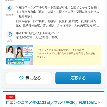
仕事内容
＼在宅ワーク／フルリモート勤務が可能／全国どこからでも働け
る！働き方自由【東京・大阪・札幌・名古屋・福岡に拠点あり】
勤務地
★在宅ワークOK！／希望を考慮し決定／転居を伴う転勤なし★海
【最寄り駅】
外出張ありの案件もあります■本社：東京都豊島区高田2丁目17-
雑司が谷駅、四ツ橋駅、札幌駅、伏見駅(愛知県)、祇園駅(福岡
22 目白中野ビル 5階■大阪：大阪市西区新町1-6-23 四ツ橋大川ビ
県)、鬼子母神前駅、西大橋駅、さっぽろ駅、丸の内駅(愛知県)、
ル9F■札幌：北海道札幌市北区北7条西4-1-1 トーカン札幌第一キ
博多駅、学習院下駅、心斎橋駅、北１２条駅
ャステール■名古屋：愛知県名古屋市中区栄2-2-1 広小路伏見中駒
年収1200万円／入社1年目／50代
ビル■福岡：福岡県福岡市博多区博多駅前2-19-17 トーカン博多第
年収700万円／入社2年目／30代
給与
5ビル
「エンジニア全員が働きやすい」を目指して――。
スタートアップ×上場Gだから実現する安定と自由があ
ります。
●前職給与100％保証
●還元率80%以上
●平均残業時間6h以下
●安心の案件選択制
●リモートOK／年休130日／副業OK
気になる
応募する
NEW
ITエンジニア／年休131日／フルリモOK／残業10h以下