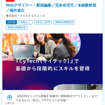
Webデザイナー・動画編集／完全在宅可／未経験歓迎
／海外進出
株式会社ＴｈｅＮｅｗＧａｔｅ
正社員
転勤なし
5名以上採用
職種未経験歓迎
業種未経験歓迎
【自社内オリジナル研修】研修中に実戦形式でアウトプットまで
できるから、安心してITデビューが可能！
仕事内容