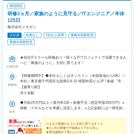
田駅、木更津駅、南流山駅、愛宕駅(千葉県)、茂原駅、西梅田駅、
締切間近
梅田駅(地下鉄)、渡辺橋駅、心斎橋駅、なんば駅(南海線)、本町
研修3ヵ月／家族のように見守る／ITエンジニア／年休
駅、なにわ橋駅、天王寺駅、大阪阿部野橋駅、新大阪駅、堺東
駅、豊中駅、高槻駅、枚方市駅、茨木駅、江坂駅、近鉄八尾駅、
125日
京都駅、三条駅(京都府)、烏丸駅、宇治駅(奈良線)、長岡京駅、名
株式会社メタゼン
古屋駅、名鉄名古屋駅、栄駅(愛知県)、伏見駅(愛知県)、久屋大通
正社員
転勤なし
5名以上採用
職種未経験歓迎
駅、上前津駅、金山駅(愛知県)、千種駅、尾張一宮駅、東岡崎駅、
豊田市駅、豊橋駅、春日井駅(中央本線)、安城駅、博多駅、中洲川
業種未経験歓迎
端駅、天神駅、西鉄福岡駅、薬院駅、渡辺通駅、唐人町駅、千早
駅、大橋駅(福岡県)、姪浜駅、小倉駅(福岡県)、西鉄久留米駅、新
飯塚駅、西鉄二日市駅、さっぽろ駅、旭川駅、函館駅、苫小牧
★自社ITスクール研修あり！様々なITプロジェクトで活躍できる人
駅、帯広駅、青森駅、弘前駅、八戸駅、五所川原駅、七戸十和田
へと「家族のように」大切に育てます！
仕事内容
駅、盛岡駅、水沢駅、一ノ関駅、北上駅、花巻駅、あおば通駅、
本塩釜駅、古川駅、石巻駅、名取駅、秋田駅、横手駅、大曲駅(秋
【研修期間中】◆本社もしくはオンライン（全国各地からOK）◇
田県)、西目駅、能代駅、山形駅、米沢駅、鶴岡駅、酒田駅、福島
本社／東京都千代田区九段南3-8-10 靖国外苑ビル2F└各線「市ケ
駅(福島県)、会津若松駅、郡山駅(福島県)、いわき駅、水戸駅、つ
勤務地
谷駅」より徒歩5分└各線「九段下駅」より徒歩9分【研修終了
【最寄り駅】
くば駅、土浦駅、古河駅、日立駅、宇都宮駅、小山駅、栃木駅、
後】◆東京23区を中心とした全国各地のITプロジェクト先※勤務地
市ケ谷駅
足利駅、黒磯駅、高崎駅、中央前橋駅、伊勢崎駅、桐生駅、新潟
は希望を考慮します。※転居を伴う転勤はありません。※すべて徒
駅、長岡駅、高田駅(新潟県)、燕三条駅、加治駅、電鉄富山駅・エ
歩10分以内の駅チカオフィスです。※フルリモート・在宅勤務は
◆月給25万円以上＋賞与年2回＋各種手当（想定年収350万円）※
スタ前駅、高岡駅、魚津駅、庄川口駅、黒部駅、北鉄金沢駅、小
プロジェクトによって異なります。
経験・スキルなどを考慮し決定します。※上記金額には一律支給の
松駅、松任駅、加賀温泉駅、七尾駅、福井駅、敦賀駅、鯖江駅、
給与
住宅手当2万円を含みます。※残業代は全額支給※試用期間6ヵ月あ
武生駅、小浜駅、甲府駅、富士山駅、石和温泉駅、大月駅、韮崎
り（期間中は月給23万円以上で、その他の待遇に変更なし）☆経
駅、長野駅、松本駅、上田駅、上諏訪駅、名鉄岐阜駅、大垣駅、
験がある方は、現職・前職給与を考慮します。☆明確な評価制度
≪まるで家族のように大切に育てます！≫
多治見駅、高山駅、新可児駅、静岡駅、浜松駅、沼津駅、三島
★3ヵ月の研修でIT知識をイチから学ぶ
あり。個人の頑張りに応じて評価します。【年収例】年収450万
駅、富士駅、津駅、あすなろう四日市駅、伊勢市駅、桑名駅、松
★専任講師が丁寧にレクチャー