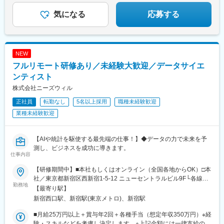
気になる
応募する
NEW
フルリモート研修あり／未経験大歓迎／データサイエ
ンティスト
株式会社ニーズウィル
正社員
転勤なし
5名以上採用
職種未経験歓迎
業種未経験歓迎
【AIや統計を駆使する最先端の仕事！】◆データの力で未来を予
測し、ビジネスを成功に導きます。
仕事内容
【研修期間中】■本社もしくはオンライン（全国各地からOK）□本
社／東京都新宿区西新宿1-5-12 ニューセントラルビル9F└各線
勤務地
「新宿」駅より徒歩3分└都営大江戸線「新宿西口」駅より徒歩2
【最寄り駅】
分【研修終了後】■東京23区を中心とした全国各地のITプロジェク
新宿西口駅、新宿駅(東京メトロ)、新宿駅
ト先※勤務地は希望を考慮します。※転居を伴う転勤はありませ
ん。※すべて徒歩10分以内の駅チカオフィスです。※フルリモー
■月給25万円以上＋賞与年2回＋各種手当（想定年収350万円）※経
ト・在宅勤務はプロジェクトによって異なります。
験・スキルなどを考慮し決定します。※上記金額には一律支給の住