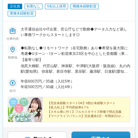
正社員
転勤なし
5名以上採用
職種未経験歓迎
業種未経験歓迎
大手通信会社やIT企業、官公庁などで勤務◆データ入力など易し
い事務ワークからスタートします◎
仕事内容
◆転勤なし◆リモートワーク（在宅勤務）あり◆希望を最大限に
考慮◆Uターン・Iターン歓迎東京23区を中心とした首都圏（東
勤務地
京・神奈川・千葉・埼玉など）の各プロジェクト先◎未経験の方
【最寄り駅】
は東京本社での研修あり＜プロジェクト先＞■東京23区内千代
池尻大橋駅、代官山駅、神泉駅、中津駅(大阪府・阪急線)、丸の内
田・中央・港・新宿・文京・台東・墨田・江東・品川・目黒・大
駅(愛知県)、弥富駅、甚目寺駅、黒笹駅、藤浪駅、日進駅(愛知
田・世田谷・渋谷・中野・杉並・豊島・北・荒川・板橋・練馬・
県)、三河安城駅、尾張一宮駅、国府宮駅、岡崎駅、近鉄蟹江駅、
足立・葛飾・江戸川 等■神奈川横浜・川崎・相模原・横須賀・平
年収600万円／35歳（入社5年）
富吉駅、幸田駅、蒲郡駅、野田新町駅、岩倉駅(愛知県)、犬山駅、
塚・茅ヶ崎・大和・厚木 等■千葉舞浜 等■埼玉さいたま市・和
年収500万円／30歳（入社4年）
江南駅(愛知県)、三河高浜駅、春日井駅(中央本線)、小牧駅、常滑
給与
光 等▼東京本社東京都目黒区東山3-22-3 3F▼代官山オフィス
駅、湯谷温泉駅、西枇杷島駅、春日井駅(名鉄線)、西尾駅、大府
東京都渋谷区代官山町20-23 フォレストゲート代官山3F▼渋谷オ
駅、柏森駅、扶桑駅、新舞子駅、知立駅、杁ケ池公園駅、津島
フィス東京都渋谷区道玄坂1-19-2 スプラインビル8F└1階のエイ
【完全未経験スタートOK】6割が未経験スタート
駅、三河田原駅、太田川駅、赤池駅(愛知県)、半田駅、尾張旭駅、
【収入向上】平均昇給率4.7％
ベックスグループが目印▼大阪オフィス大阪府大阪市北区大深町
碧南中央駅、豊橋駅、豊川駅、新豊田駅、前後駅、中部天竜駅、
【スキル身に付く】フルカスタマイズ研修で弱点克服
3-40 グランフロント大阪26F▼名古屋オフィス愛知県名古屋市中
西春駅、金城ふ頭駅、小幡駅、八事駅、桜山駅、上小田井駅、今
【ワークライフバランス】完全週休2日・年間休日120
区錦2-7-7 プラウドタワー23F※千葉・滋賀にサテライトオフィ
日
池駅(愛知県)、鶴舞駅、高畑駅、国際センター駅、平針駅、ナゴヤ
【資格取得支援あり】約330種類の資格取得を応援
ス開設済み※札幌・仙台・福岡へも展開予定◆アクセスプロジェク
ドーム前矢田駅、笠寺駅、神宮前駅、平安通駅、藤が丘駅(愛知
ト先による
県)、徳重駅、岡山駅前駅、あおば通駅、京都駅、熊本駅、広島
駅、浦和駅、東岩槻駅、東大宮駅、西浦和駅、西大宮駅、大宮駅