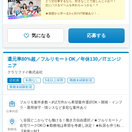
都)、新宿三丁目駅、荻窪駅、三軒茶屋駅、東京駅、北千住駅、上
がある方は、現職・前職給与を考慮します。☆明確な評価制度あ
どうせ仕事するなら、好きなことで楽しんじゃおー！
次にバズるゲームを作れちゃうかも！？
野御徒町駅、京急蒲田駅、茅場町駅、東中野駅、町田駅、新秋津
り。個人の頑張りに応じて評価します。【年収例】年収350万円
駅、ときわ台駅(東京都)、立会川駅、府中競馬正門前駅、後楽園
（経験0年）年収450万円（経験1年）年収600万円（経験2年）
★基礎から学べる3ヵ月のIT研修あり！
駅、都電雑司ケ谷駅、王子神谷駅、押上駅、自由が丘駅、立川北
★様々なゲーム開発やシステム開発で活躍できる！
駅、豊島園駅(都営線)、橿原神宮前駅、尺土駅、五条駅(奈良県)、
★年休125日で休みもしっかり取れて安心♪
海芝浦駅、五位堂駅、桜井駅(奈良県)、鳥居前駅、大和小泉駅、高
田駅(奈良県)、天理駅、奈良駅、七隈駅、九大学研都市駅、西新
気になる
応募する
駅、天神駅、西鉄香椎駅、高宮駅(福岡県)、博多駅、戸畑駅、若松
駅、下曽根駅、小倉駅(福岡県)、折尾駅、八幡駅(福岡県)、門司港
駅、芦屋駅(東海道本線)、伊丹駅(福知山線)、板宿駅、滝の茶屋
駅、西神中央駅、三ノ宮駅、新長田駅、御影駅(兵庫県・阪神線)、
還元率80%超／フルリモートOK／年休130／ITエンジ
王子公園駅、新開地駅、有馬温泉駅、甲子園駅、尼崎駅(東海道本
線)、中山寺駅、札幌駅、北大路駅、修学院駅、日吉駅(京都府)、
ニア
今出川駅、二条城前駅、祇園四条駅、五条駅(京都市営)、西線９条
クラリファイ株式会社
旭山公園通駅、篠路駅、新道東駅、白石駅(函館本線)、美園駅、日
赤病院前駅、矢賀駅、広大附属学校前駅、草津駅(広島県)、大原駅
正社員
転勤なし
5名以上採用
職種未経験歓迎
(広島県)、陸前落合駅、陸前高砂駅、六丁の目駅、長町南駅、新静
業種未経験歓迎
岡駅、由比駅、天竜川駅、高塚駅、豊栄駅、東新潟駅、亀田駅、
柳川駅、東山・おかでんミュージアム駅、長船駅、植木駅、新水
前寺駅、東海学園前駅、健軍町駅、中目黒駅、大阪梅田駅(阪急
フルリモ案件多数＜約2万件から希望案件選択OK＞開発・インフ
線)、伏見駅(愛知県)、近鉄弥富駅、名鉄一宮駅、小牧口駅、多屋
ラ・運用保守・情シスなど多彩な案件あり
仕事内容
駅、枇杷島駅、はなみずき通駅、神戸駅(愛知県)、知多半田駅、新
豊橋駅、豊川稲荷駅、豊田市駅、いりなか駅、小田井駅、千種
＼全国どこからでも働ける！働き方自由選択／★フルリモート／
駅、上前津駅、荒子駅、名鉄名古屋駅、原駅(愛知県)、大曽根駅、
在宅ワークOK◎★勤務地は希望を考慮し決定！★転居を伴う転勤
本笠寺駅、熱田駅、志賀本通駅、岡山駅、仙台駅(地下鉄)、熊本駅
勤務地
なし★東京・大阪・名古屋・北海道・福岡など、全国の希望勤務
【最寄り駅】