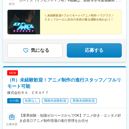
ボーナス（インセンティブ有）※報酬は、経験等を考慮報酬例：
給与
矢場町駅、東別院駅、車道駅、名鉄一宮駅、新豊田駅、新豊橋
20-50万円※上記はインセンティブも含めた数字です。
駅、北安城駅、東比恵駅、櫛田神社前駅、西鉄千早駅、平和通
駅、花畑駅、札幌駅、函館駅前駅、弘前東高前駅、津軽五所川原
＼未経験歓迎×フルリモート×アニメ制作＝ワクワク／
駅、仙台駅(地下鉄)、西塩釜駅、曽根田駅、宇都宮駅東口駅、前橋
スタッフロールに自分の名前が載る感動を味わおう！
駅、西桐生駅、新富町駅(富山県)、新魚津駅、クロスベイ前駅、金
沢駅、福井駅(福井県)、西鯖江駅、たけふ新駅、上大月駅、市役所
前駅(長野県)、西松本駅、城下駅(長野県)、岐阜駅、可児駅、日吉
町駅、新浜松駅、三島広小路駅、近鉄四日市駅、宇治山田駅、西
桑名駅、上栄町駅、三宮・花時計前駅、山陽姫路駅、山陽明石
気になる
応募する
駅、八木西口駅、鳥居前駅、田中口駅、出雲市駅、西川緑道公園
駅、倉敷市駅、紙屋町東駅、山頂駅(千光寺山)、宇部新川駅、眉山
ロープウェイ山麓駅、高松築港駅、片原町駅(香川県)、三越前駅、
銀座一丁目駅、馬喰横山駅、赤坂駅(東京都)、六本木一丁目駅、汐
留駅、竹芝駅、泉岳寺駅、新宿西口駅、神楽坂駅、学習院下駅、
NEW
西武新宿駅、春日駅(東京都)、浅草駅(ＴＸ)、上野御徒町駅、九品
（R）未経験歓迎！アニメ制作の進行スタッフ／フルリ
仏駅、北参道駅、都電雑司ケ谷駅、西日暮里駅、豊島園駅(西武
モート可能
線)、立川北駅、多摩センター駅、桜木町駅、馬車道駅、向河原
駅、高津駅(神奈川県)、千葉駅、東海神駅、大阪駅、大江橋駅、長
株式会社ＲＡ ＣＲＡＦＴ
堀橋駅、大阪難波駅、淀屋橋駅、大国町駅、京都河原町駅、国際
その他
転勤なし
職種未経験歓迎
業種未経験歓迎
センター駅、大須観音駅、今池駅(愛知県)、西一宮駅、駅前駅、呉
服町駅(福岡県)、天神南駅、薬院大通駅、香椎宮前駅、旦過駅、大
通駅、市役所前駅(北海道)、広瀬通駅、東宿郷駅、電鉄富山駅、末
【業界経験・知識ゼロベースからでOK】アニメ好き・エンタメ好
広町駅(富山県)、福井城址大名町駅、新静岡駅、第一通り駅、島ノ
き必見◎アニメ制作現場の進行管理をお任せ
関駅、三宮駅(神戸新交通)、畝傍駅、出雲科学館パークタウン前
仕事内容
駅、岡山駅、猿猴橋町駅、本通駅