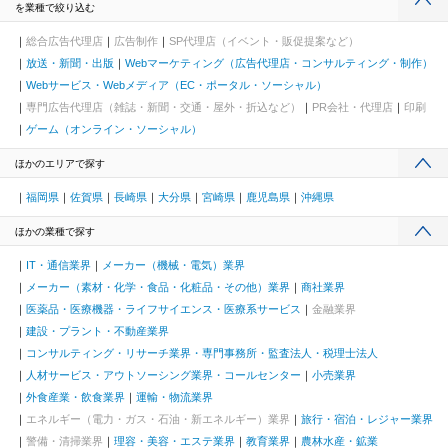
を業種で絞り込む
総合広告代理店
広告制作
SP代理店（イベント・販促提案など）
放送・新聞・出版
Webマーケティング（広告代理店・コンサルティング・制作）
Webサービス・Webメディア（EC・ポータル・ソーシャル）
専門広告代理店（雑誌・新聞・交通・屋外・折込など）
PR会社・代理店
印刷
ゲーム（オンライン・ソーシャル）
ほかのエリアで探す
福岡県
佐賀県
長崎県
大分県
宮崎県
鹿児島県
沖縄県
ほかの業種で探す
IT・通信業界
メーカー（機械・電気）業界
メーカー（素材・化学・食品・化粧品・その他）業界
商社業界
医薬品・医療機器・ライフサイエンス・医療系サービス
金融業界
建設・プラント・不動産業界
コンサルティング・リサーチ業界・専門事務所・監査法人・税理士法人
人材サービス・アウトソーシング業界・コールセンター
小売業界
外食産業・飲食業界
運輸・物流業界
エネルギー（電力・ガス・石油・新エネルギー）業界
旅行・宿泊・レジャー業界
警備・清掃業界
理容・美容・エステ業界
教育業界
農林水産・鉱業