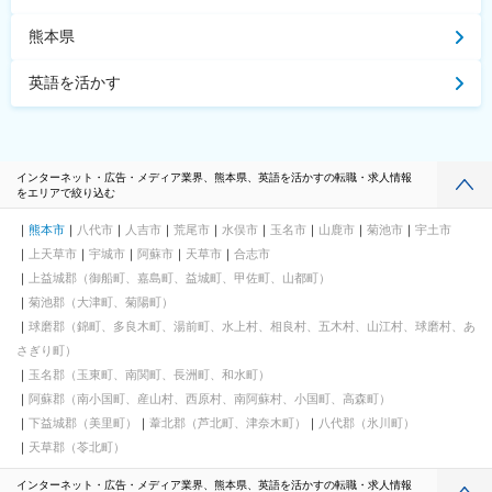
熊本県
英語を活かす
インターネット・広告・メディア業界、熊本県、英語を活かすの転職・求人情報
をエリアで絞り込む
熊本市
八代市
人吉市
荒尾市
水俣市
玉名市
山鹿市
菊池市
宇土市
上天草市
宇城市
阿蘇市
天草市
合志市
上益城郡（御船町、嘉島町、益城町、甲佐町、山都町）
菊池郡（大津町、菊陽町）
球磨郡（錦町、多良木町、湯前町、水上村、相良村、五木村、山江村、球磨村、あ
さぎり町）
玉名郡（玉東町、南関町、長洲町、和水町）
阿蘇郡（南小国町、産山村、西原村、南阿蘇村、小国町、高森町）
下益城郡（美里町）
葦北郡（芦北町、津奈木町）
八代郡（氷川町）
天草郡（苓北町）
インターネット・広告・メディア業界、熊本県、英語を活かすの転職・求人情報