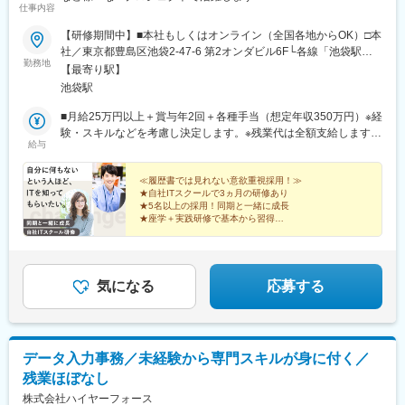
仕事内容
【研修期間中】■本社もしくはオンライン（全国各地からOK）□本
社／東京都豊島区池袋2-47-6 第2オンダビル6F└各線「池袋駅」
勤務地
徒歩4分【研修終了後】■東京23区を中心とした全国各地のITプロ
【最寄り駅】
ジェクト先※勤務地は希望を考慮します。※転居を伴う転勤はあり
池袋駅
ません。※すべて徒歩10分以内の駅チカオフィスです。※フルリモ
ート・在宅勤務はプロジェクトによって異なります。
■月給25万円以上＋賞与年2回＋各種手当（想定年収350万円）※経
験・スキルなどを考慮し決定します。※残業代は全額支給します。
給与
※試用期間3ヵ月（給与・待遇に変更なし）※経験がある方は、現
職・前職給与を考慮します。
≪履歴書では見れない意欲重視採用！≫
★自社ITスクールで3ヵ月の研修あり
★5名以上の採用！同期と一緒に成長
★座学＋実践研修で基本から習得
★研修後はできることから始めよう
★様々なITプロジェクトで活躍
★年休128日、土日祝休み、残業月10h
気になる
応募する
データ入力事務／未経験から専門スキルが身に付く／
残業ほぼなし
株式会社ハイヤーフォース