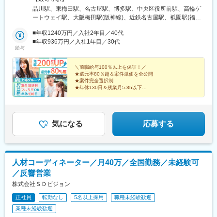
前駅、さいたま新都心駅、本川越駅、金沢八景駅(京急線)、東神奈
地で勤務可能！★上京・地方移住など、ライフスタイルに合わせ
品川駅、東梅田駅、名古屋駅、博多駅、中央区役所前駅、高輪ゲ
川駅、高島町駅、桜木町駅、鶴見駅、蒔田駅、宮崎台駅、高津駅
た働き方も実現できます！★U/Iターン歓迎！★自動車通勤可能
ートウェイ駅、大阪梅田駅(阪神線)、近鉄名古屋駅、祇園駅(福岡
(神奈川県)、川崎駅、登戸駅、武蔵小杉駅、淵野辺駅、新浜松駅、
（規定あり）【本社】東京都港区港南1-9-36 アレア品川13F【大
県)、西１１丁目駅、北新地駅、名鉄名古屋駅、櫛田神社前駅、西
本八幡駅(都営線)、新津田沼駅、稲毛駅、幕張駅、千葉駅、西船橋
阪支社】大阪府大阪市北区梅田1-12-12 東京建物梅田ビル12F【名
■年収1240万円／入社2年目／40代
８丁目駅
駅、東葉勝田台駅、貝塚市役所前駅、岸和田駅、河内森駅、高槻
古屋支社】愛知県名古屋市西区名駅1-1-17 名駅ダイヤメイテツビ
■年収936万円／入社1年目／30代
市駅、中百舌鳥駅、阿倍野駅(地下鉄)、千林大宮駅、住吉大社駅、
給与
ル11F【福岡支社】福岡県福岡市博多区博多駅前2-1-1 福岡朝日ビ
コスモスクエア駅、鴫野駅、小路駅、動物園前駅、芦原町駅、大
ル1F【北海道支社】北海道札幌市中央区南2条西10-1000-24
阪難波駅、大阪上本町駅、都島駅、新深江駅、ＪＲ淡路駅、新福
TAKETOビル
＼前職給与100％以上を保証！／
島駅、大阪梅田駅(阪神線)、西中島南方駅、新今宮駅、ＪＲ河内永
★還元率80％超＆案件単価を全公開
和駅、高井田駅(関西本線)、富田林西口駅、宮之阪駅、新柴又駅、
★案件完全選択制
★年休130日＆残業月5.8h以下
高輪ゲートウェイ駅、西日暮里駅、和泉多摩川駅、萩山駅、新宿
★フルリモート多数実績
御苑前駅、西太子堂駅、二重橋前駅、牛田駅(東京都)、上野広小路
★「帰社日・強制飲み会」なし！社内業務負担ゼロ
駅、蒲田駅、日本橋駅(東京都)、落合駅(東京都)、秋津駅、中板橋
★20代が約半数！資産形成（NISA等）支援あり
駅、府中駅(東京都)、春日駅(東京都)、池袋駅、王子駅、とうきょ
気になる
応募する
うスカイツリー駅、九品仏駅、立川駅、豊島園駅(西武線)、生駒
駅、大和高田駅、金山駅(福岡県)、西鉄福岡駅、香椎駅、祇園駅
(福岡県)、九州鉄道記念館駅、芦屋川駅、伊丹駅(阪急線)、東須磨
駅、東垂水駅、三宮駅(神戸市営)、西代駅、住吉駅(兵庫県・阪神
線)、灘駅、高速神戸駅、鳴尾・武庫川女子大前駅、中山観音駅、
人材コーディネーター／月40万／全国勤務／未経験可
さっぽろ駅、一乗寺駅、烏丸御池駅、京都河原町駅、西線１１条
／反響営業
駅、鷹野橋駅、草津南駅、卸町駅(宮城県)、第一通り駅、西川緑道
株式会社ＳＤビジョン
公園駅、新水前寺駅前駅、恵比寿駅、中津駅(地下鉄)、西一宮駅、
下小田井駅、近鉄名古屋駅、熱田神宮西駅、仙台駅、二本木口
正社員
転勤なし
5名以上採用
職種未経験歓迎
駅、猿猴橋町駅、川越市駅、神奈川新町駅、横浜駅、馬車道駅、
業種未経験歓迎
弘明寺駅(京急線)、武蔵溝ノ口駅、日吉町駅、鬼越駅、京成千葉