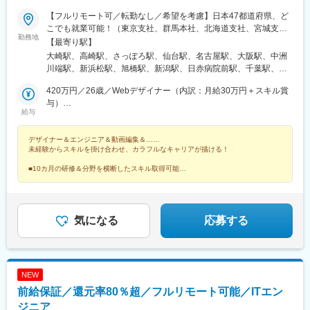
【フルリモート可／転勤なし／希望を考慮】日本47都道府県、ど
こでも就業可能！（東京支社、群馬本社、北海道支社、宮城支
勤務地
社、茨城支社、愛知支社、大阪支社、福岡支社、新潟支社、広島
【最寄り駅】
支社、静岡支店、沖縄支店、千葉支店、神奈川支店、熊本支店、
大崎駅、高崎駅、さっぽろ駅、仙台駅、名古屋駅、大阪駅、中洲
石川支店または各拠点近郊のプロジェクト先）★リモートワーク
川端駅、新浜松駅、旭橋駅、新潟駅、日赤病院前駅、千葉駅、新
実施中（プロジェクトによる）※一部フルリモートあり★Ｕ＆Ｉタ
高島駅、金沢駅、辛島町駅、烏丸駅、長野駅、三宮・花時計前
ーン歓迎★転居を伴う転勤なし★受動喫煙対策：屋内全面禁煙ま
420万円／26歳／Webデザイナー（内訳：月給30万円＋スキル賞
駅、松山市駅、高松駅(香川県)、近鉄四日市駅、札幌駅、バスセン
たは分煙（プロジェクトによる）★駐車場あり・マイカー通勤
与）
ター前駅、大通駅、北１２条駅、あおば通駅、宮城野通駅、東仙
給与
OK（プロジェクトによる）
800万円／29歳／UI/UX・フルスタックデザイナー
台駅、勾当台公園駅、長町南駅、東北福祉大前駅、大河原駅(宮城
県)、泉中央駅、連坊駅、寺尾駅、群馬総社駅、前橋大島駅、東武
デザイナー＆エンジニア＆動画編集＆……
和泉駅、西小泉駅、城東駅、新伊勢崎駅、小山駅、刈谷駅、藤川
未経験からスキルを掛け合わせ、カラフルなキャリアが描ける！
駅、二川駅、吉良吉田駅、多屋駅、神領駅、楽田駅、国際センタ
ー駅、市役所前駅(広島県)、西新駅、博多駅、天神駅、櫛田神社前
■10カ月の研修＆分野を横断したスキル取得可能
■健康経営優良法人や成長企業ランキングなど受賞多数
駅、神奈川駅、井土ケ谷駅、みなとみらい駅、太田駅(群馬県)、安
■シンガポールにも進出予定！海外案件も挑戦可能！
中駅、井野駅(群馬県)、常陸多賀駅、阿字ケ浦駅、赤塚駅、鶴舞
駅、平田町駅、今池駅(愛知県)、天神川駅、立町駅、天神南駅、五
郎丸駅、熊西駅、堺筋本町駅、中崎町駅、天満橋駅、心斎橋駅、
気になる
応募する
北新地駅、相川駅、新大阪駅、上新庄駅、萩原天神駅、播磨高岡
駅、中央市場前駅、甲子園駅、井原里駅、綾川駅、東池袋駅、中
野坂上駅、渋谷駅、東日本橋駅、学芸大学駅、神谷町駅、西新宿
駅、初石駅、六本木駅、高円寺駅、大山駅(東京都)、日吉駅(神奈
NEW
川県)、北品川駅、豊洲駅、新川崎駅、白山駅(東京都)、汐留駅、
前給保証／還元率80％超／フルリモート可能／ITエン
芝公園駅、広尾駅、東銀座駅、竹芝駅、御成門駅、白金高輪駅、
銀座駅、有楽町駅、信濃吉田駅、朝陽駅、桐原駅(長野県)、川中島
ジニア