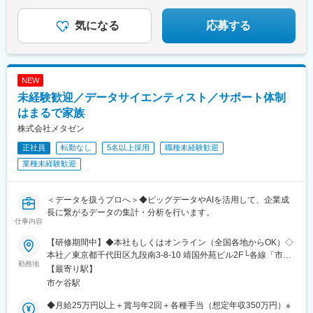
◎在宅手当や個人の資産形成も支援
～数字でわかる環境と実績。ここで人生を見据えた選択
気になる
応募する
を～
NEW
未経験歓迎／データサイエンティスト／サポート体制
はまるで家族
株式会社メタゼン
正社員
転勤なし
5名以上採用
職種未経験歓迎
業種未経験歓迎
＜データを扱うプロへ＞◆ビッグデータやAIを活用して、企業成
長に繋がるデータの集計・分析を行います。
仕事内容
【研修期間中】◆本社もしくはオンライン（全国各地からOK）◇
本社／東京都千代田区九段南3-8-10 靖国外苑ビル2F└各線「市ケ
勤務地
谷駅」より徒歩5分└各線「九段下駅」より徒歩9分【研修終了
【最寄り駅】
後】◆東京23区を中心とした全国各地のITプロジェクト先※勤務地
市ケ谷駅
は希望を考慮します。※転居を伴う転勤はありません。※すべて徒
歩10分以内の駅チカオフィスです。※フルリモート・在宅勤務は
◆月給25万円以上＋賞与年2回＋各種手当（想定年収350万円）※