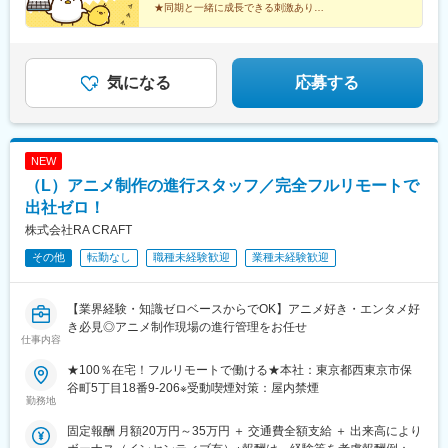
円（経験2年入社）年収600万円（経験3年入社）年収750万円（経
★同期と一緒に成長できる刺激あり
阪駅、大津駅、彦根駅、草津駅(滋賀県)、長浜駅、近江八幡駅、神
験5年入社）
★クラウド技術など先端プロジェクトあり
戸三宮駅(阪神)、姫路駅、西宮北口駅、尼崎駅(阪神線)、明石駅、
★頑張りや成長は昇給・昇格で還元
近鉄奈良駅、奈良駅、大和八木駅、生駒駅、近鉄郡山駅、和歌山
★仕事とプライベートの両立可能
駅、和歌山市駅、紀伊田辺駅、紀伊清水駅、鳥取駅、米子駅、倉
気になる
応募する
吉駅、境港駅、松江駅、電鉄出雲市駅、浜田駅、益田駅、安来
駅、岡山駅前駅、倉敷駅、津山駅、宇野駅、新見駅、広島駅、立
町駅、呉駅、尾道駅、下関駅、山口駅(山口県)、琴芝駅、徳山駅、
岩国駅、徳島駅、鳴門駅、阿南駅、鴨島駅、穴吹駅、高松駅(香川
県)、瓦町駅、丸亀駅、大手町駅(東京都)、有楽町駅、国会議事堂
NEW
前駅、神保町駅、馬喰町駅、末広町駅(東京都)、半蔵門駅、東京
（L）アニメ制作の進行スタッフ／完全フルリモートで
駅、銀座駅、築地駅、新日本橋駅、永田町駅、乃木坂駅、霞ケ関
出社ゼロ！
駅(東京都)、神谷町駅、内幸町駅、大門駅(東京都)、三田駅(東京
都)、都庁前駅、牛込神楽坂駅、四谷三丁目駅、西早稲田駅、新大
株式会社RA CRAFT
久保駅、後楽園駅、田原町駅(東京都)、御徒町駅、東日本橋駅、大
その他
転勤なし
職種未経験歓迎
業種未経験歓迎
崎広小路駅、西小山駅、代官山駅、奥沢駅、京急蒲田駅、西太子
堂駅、二子新地駅、南新宿駅、南阿佐ケ谷駅、東池袋駅、赤羽岩
淵駅、日暮里駅、地下鉄成増駅、豊島園駅(都営線)、井の頭公園
【業界経験・知識ゼロベースからでOK】アニメ好き・エンタメ好
駅、八王子駅、立川南駅、京王多摩センター駅、和泉多摩川駅、
き必見◎アニメ制作現場の進行管理をお任せ
みなとみらい駅、関内駅、京急川崎駅、新丸子駅、溝の口駅、石
仕事内容
上駅、汐入駅、和田塚駅、緑町駅、南越谷駅、本川越駅、京成千
★100％在宅！フルリモートで働ける★本社：東京都西東京市保
葉駅、京成船橋駅、市川真間駅、野田市駅、大阪梅田駅(阪神線)、
谷町5丁目18番9-206※受動喫煙対策：屋内禁煙
東梅田駅、北新地駅、肥後橋駅、四ツ橋駅、なんば駅(地下鉄)、堺
勤務地
筋本町駅、北浜駅(大阪府)、天王寺駅前駅、東淀川駅、高槻市駅、
宮之阪駅、京都市役所前駅、四条駅(京都市営)、宇治駅(京阪線)、
固定報酬 月額20万円～35万円 ＋ 交通費全額支給 ＋ 出来高により
長岡天神駅、近鉄名古屋駅、栄町駅(愛知県)、丸の内駅(愛知県)、