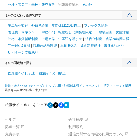
公社・官公庁・学校・研究施設
冠婚葬祭業界
その他
ほかのこだわり条件で探す
第二新卒歓迎
外資系企業
年間休日120日以上
フレックス勤務
管理職・マネジャー
学歴不問
転勤なし（勤務地限定）
服装自由
女性活躍
社宅・家賃補助制度
上場企業
中国語を活かす
退職金制度
残業20時間未満
完全週休2日制
職種未経験歓迎
土日祝休み
原則定時退社
海外出張あり
U・Iターン支援あり
ほかの固定給で探す
固定給25万円以上
固定給35万円以上
転職・求人doda（デューダ）トップ
九州・沖縄
熊本県
インターネット・広告・メディア業界
英語を活かすの転職・求人情報
転職サイト dodaをシェア
ヘルプ
会社概要
拠点一覧
利用規約
免責事項
通信に関する情報の利用について