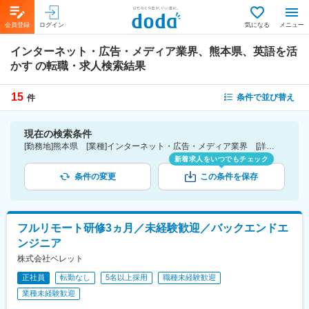
会員登録
ログイン
気になる
メニュー
インターネット・広告・メディア業界、熊本県、英語を活
かす
の転職・求人検索結果
15
条件で並び替え
件
現在の検索条件
[勤務地]熊本県 [業種]インターネット・広告・メディア業界 [詳細条件](語学)英語を活かす
新着求人をいつでもチェック
条件の変更
この条件を保存
フルリモート研修3ヵ月／未経験歓迎／バックエンドエ
ンジニア
株式会社ベレット
正社員
転勤なし
5名以上採用
職種未経験歓迎
業種未経験歓迎