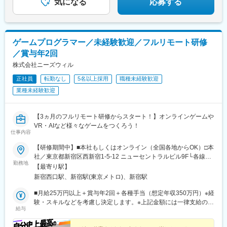
気になる
応募する
(埼玉県)、北与野駅、南浦和駅、土呂駅、浦和美園駅、北戸田駅、
所沢駅、川越駅、入間市駅、和光市駅、新潟駅、二俣川駅、新杉
田駅、本郷台駅、金沢八景駅(横浜シーサイドライン)、踊場駅、上
大岡駅、新横浜駅、京急東神奈川駅、三ツ境駅、新高島駅、あざ
ゲームプログラマー／未経験歓迎／フルリモート研修
み野駅、中田駅(神奈川県)、京急鶴見駅、センター南駅、弘明寺駅
／賞与年2回
(横浜市営)、保土ケ谷駅、長津田駅、海老名駅(相模線)、大船駅、
本厚木駅、宮前平駅、尻手駅、溝の口駅、京急川崎駅、向ケ丘遊
株式会社ニーズウィル
園駅、新丸子駅、新百合ケ丘駅、矢部駅、相模大野駅、橋本駅(神
正社員
転勤なし
5名以上採用
職種未経験歓迎
奈川県)、相模大塚駅、藤沢本町駅、平塚駅、静岡駅、浜松駅、京
業種未経験歓迎
成八幡駅、京成津田沼駅、松戸駅、京成稲毛駅、京成幕張駅、都
賀駅、新千葉駅、海浜幕張駅、おゆみ野駅、京成西船駅、勝田台
駅、茨木駅、古市駅(大阪府)、貝塚駅(大阪府)、蛸地蔵駅、河内磐
【3ヵ月のフルリモート研修からスタート！】オンラインゲームや
船駅、富木駅、高槻駅、堺東駅、鳳駅、深井駅、北野田駅、光明
VR・AIなど様々なゲームをつくろう！
池駅、萩原天神駅、なかもず駅、忍ケ丘駅、河内松原駅、香里園
仕事内容
駅、万博記念公園駅、泉大津駅、熊取駅、岡田浦駅、阿倍野駅(阪
堺線)、森小路駅、弁天町駅、安治川口駅、住吉鳥居前駅、トレー
【研修期間中】■本社もしくはオンライン（全国各地からOK）□本
ドセンター前駅、京橋駅(大阪府)、今里駅(近鉄線)、九条駅(大阪
社／東京都新宿区西新宿1-5-12 ニューセントラルビル9F└各線
勤務地
府)、今池駅(大阪府)、姫島駅、木津川駅、なんば駅(地下鉄)、鶴見
「新宿」駅より徒歩3分└都営大江戸線「新宿西口」駅より徒歩2
【最寄り駅】
緑地駅、鶴橋駅、桜ノ宮駅、東部市場前駅、今里駅(地下鉄)、淡路
分【研修終了後】■東京23区を中心とした全国各地のITプロジェク
新宿西口駅、新宿駅(東京メトロ)、新宿駅
駅、福島駅(大阪環状線)、平野駅(関西本線)、西梅田駅、南方駅(大
ト先※勤務地は希望を考慮します。※転居を伴う転勤はありませ
阪府)、今宮戎駅、住道駅、石橋阪大前駅、布施駅、河内国分駅、
ん。※すべて徒歩10分以内の駅チカオフィスです。※フルリモー
■月給25万円以上＋賞与年2回＋各種手当（想定年収350万円）※経
久宝寺駅、富田林駅、少路駅、枚方市駅、箕面駅、和泉府中駅、
ト・在宅勤務はプロジェクトによって異なります。
験・スキルなどを考慮し決定します。※上記金額には一律支給の住
給与
柴又駅、船堀駅、豊洲駅、高輪台駅、日暮里駅(舎人ライナー)、国
宅手当2万円を含みます。※残業代は全額支給※試用期間6ヵ月あり
分寺駅、国立駅、狛江駅、渋谷駅、武蔵小金井駅、小川駅(東京
（期間中は月給23万円以上で、その他の待遇に変更なし）☆経験