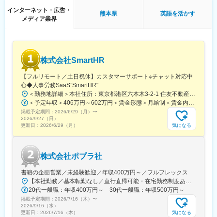
インターネット・広告・
熊本県
英語を活かす
メディア業界
株式会社SmartHR
【フルリモート／土日祝休】カスタマーサポート※チャット対応中
心◆人事労務SaaS”SmartHR"
＜勤務地詳細＞本社住所：東京都港区六本木3-2-1 住友不動産六本木グランドタワー勤務地最寄駅：東京メトロ南北線／六本木一丁目駅受動喫煙対策：屋内全面禁煙変更の範囲：会社の定める事業所（リモートワーク含む）
＜予定年収＞406万円～602万円＜賃金形態＞月給制＜賃金内訳＞月額（基本給）：212,480円～315,200円その他固定手当/月：5,000円固定残業手当/月：77,520円～114,800円（固定残業時間45時間0分/月）超過した時間外労働の残業手当は追加支給＜月給＞295,000円～435,000円（一律手当を含む）＜昇給有無＞有＜残業手当＞有賃金はあくまでも目安の金額であり、選考を通じて上下する可能性があります。月給(月額)は固定手当を含めた表記です。
掲載予定期間：
2026/6/29（月）
〜
2026/9/27（日）
気になる
更新日：
2026/6/29（月）
株式会社ポプラ社
書籍の企画営業／未経験歓迎／年収400万円～／フルフレックス
【本社勤務／基本転勤なし／直行直帰可能・在宅勤務制度あり】東京都品川区西五反田3丁目5番8号 JR目黒MARCビル12階（都営浅草線・JR山手線「五反田駅」より徒歩10分）※宿泊を伴う出張が発生する場合があります
20代一般職：年収400万円～ 30代一般職：年収500万円～
掲載予定期間：
2026/7/16（木）
〜
2026/9/16（水）
気になる
更新日：
2026/7/16（木）