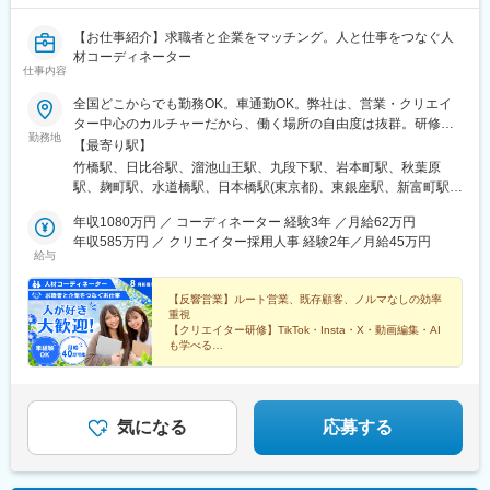
駅、近義の里駅、白鷺駅、大阪阿部野橋駅、千林駅、住吉駅(大阪
府)、蒲生四丁目駅、新今宮駅前駅、大正駅(大阪府)、なんば駅(南
【お仕事紹介】求職者と企業をマッチング。人と仕事をつなぐ人
海線)、桃谷駅、福島駅(大阪府・阪神線)、大阪駅、河内永和駅、
材コーディネーター
泉岳寺駅、西日暮里駅(舎人ライナー)、八坂駅、東新宿駅、京橋駅
仕事内容
(東京都)、京成関屋駅、御徒町駅、八丁堀駅(東京都)、府中本町
全国どこからでも勤務OK。車通勤OK。弊社は、営業・クリエイ
駅、飯田橋駅、東池袋駅、曳舟駅、立川南駅、練馬駅、宝山寺
ター中心のカルチャーだから、働く場所の自由度は抜群。研修期
駅、福大前駅、天神南駅、香椎宮前駅、芦屋駅(阪神線)、三宮駅
勤務地
間は指定勤務先への出勤となります。引越に抵抗がある方は、”引
(神戸新交通)、石屋川駅、岩屋駅(兵庫県)、湊川駅、北１２条駅、
【最寄り駅】
越費用 補助制度”を利用下さい。■引越費用補助：社内規定により
三条駅(京都府)、西線６条駅、広電本社前駅、城下駅(岡山県)、味
竹橋駅、日比谷駅、溜池山王駅、九段下駅、岩本町駅、秋葉原
【最大10万円迄】支給■家具・家電購入費用補助：社内規定によ
噌天神前駅
駅、麹町駅、水道橋駅、日本橋駅(東京都)、東銀座駅、新富町駅
り【最大20万円まで】支給・単身・家族帯同・引越距離等によ
(東京都)、小伝馬町駅、赤坂見附駅、六本木駅、虎ノ門駅、虎ノ門
り、補助金額や対象範囲が異なります。【引越費用補助：主な対
年収1080万円 ／ コーディネーター 経験3年 ／月給62万円
ヒルズ駅、新橋駅、浜松町駅、田町駅(東京都)、広尾駅、新宿駅、
象者】人材コーディネーター職で3年以上の勤務経験と、一定規模
年収585万円 ／ クリエイター採用人事 経験2年／月給45万円
西新宿駅、飯田橋駅、四ツ谷駅、高田馬場駅、東新宿駅、浅草橋
給与
（例：10社以上）の業務提携先ネットワークをお持ちの方【該当
駅、浅草駅、仲御徒町駅、両国駅、錦糸町駅、東陽町駅、大崎
条件以外の方へ】上記以外の方（未経験者・他職種・初めての転
駅、五反田駅、武蔵小山駅、中目黒駅、自由が丘駅、蒲田駅、三
職の方・異業種からの応募等）についても、・社会人経験や職歴
【反響営業】ルート営業、既存顧客、ノルマなしの効率
軒茶屋駅、二子玉川駅、恵比寿駅、代々木駅、中野駅(東京都)、阿
重視
（前職種での実績等）・転居の必要性、ご家族の有無、ご自身の
佐ケ谷駅、池袋駅、目白駅、赤羽駅、日暮里駅(舎人ライナー)、成
【クリエイター研修】TikTok・Insta・X・動画編集・AI
経済状況や生活上の課題等を総合的に考慮し、当社内の審査・規
増駅、練馬駅、綾瀬駅、新小岩駅、西葛西駅、吉祥寺駅、三鷹
も学べる
定に基づき、適用可否や支給上限、対象品目を個別に検討・決定
【自分ウケ最優先】髪型・ネイル自由！自分も求職者も
駅、町田駅、調布駅、京王八王子駅、立川駅、小田急多摩センタ
「一番カッコよく、可愛く」魅せる
します。詳細な審査基準、支給条件、申請手順・必要書類、過去
ー駅、狛江駅、清瀬駅、東久留米駅、田無駅、横浜駅、日本大通
の適用実例等は面接時に丁寧にご説明いたします。
り駅、新横浜駅、川崎駅、武蔵小杉駅、武蔵溝ノ口駅、藤沢駅、
相模大野駅、本厚木駅、横須賀中央駅、平塚駅、鎌倉駅、小田原
気になる
応募する
駅、大和駅(神奈川県)、大宮駅(埼玉県)、浦和駅、川口駅、所沢
駅、新越谷駅、川越駅、熊谷駅、上尾駅、草加駅、春日部駅、栄
町駅(千葉県)、船橋駅、柏駅、松戸駅、市川駅、新浦安駅、京成成