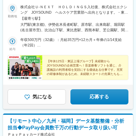
「AI時代のBPOはどうあるべきか」という問いに対し、自ら答え
株式会社Ｕ‐ＮＥＸＴ ＨＯＬＤＩＮＧＳ入社後、株式会社エクシ
を出し、組織を動かす醍醐味があります。
ング JOYSOUND ヘルスケア営業部へ出向となります。・東京
勤務地
本社（株式会社エクシング）／東京都港区芝公園2-4-1 芝パークビ
（2）経営直結の大きな裁量
【最寄り駅】
ルB館8F・横浜事業所／神奈川県横浜市中区長者町2-5-18 ピアセ
各エリアの最高責任者として、独自の地域特性を活かしたセンタ
大門駅(東京都)、伊勢佐木長者町駅、原市駅、出来島駅、堀田駅
ントラルビル 2F・埼玉事業所／埼玉県上尾市原市中3-1-10 原市駅
ー運営や組織創りに携わることができます。
(名古屋市営)、比治山下駅、東比恵駅、西熊本駅、芝公園駅、関内
前ランスビル・出来島事業所／大阪府大阪市西淀川区出来島1-4-
駅、沼南駅、堀田駅(名鉄線)、胡町駅、浜松町駅、石川町駅、吉野
31・名古屋事業所／愛知県名古屋市瑞穂塩入町18-1・広島事業所
年収500万円（32歳）：月給35万円×12カ月＋年俸の1/14支給
（3）最先端AI/DX × オペレーションの知見
原駅、銀山町駅
／広島県広島市中区田中町5-23 第3田中町山本ビル1F.2F・福岡事
（年2回）
AI/DXのプロフェッショナルであるAI戦略統括部と共に、次世代の
給与
業所／福岡県福岡市博多区豊2-2-40・熊本事業所／熊本県熊本市
年収450万円（29歳）：月給32万円×年俸の1/14支給（年2回）
オペレーション体制を構築するスキルが身につきます。
南区近見8-6-78
【年休125日・東証上場グループ】未経験から
【将来のキャリアパス】
JOYSOUNDの企画営業へ！音楽療養ソフトを通じ、介
各センターでの実績や変革への貢献度、意欲次第で、以下のよう
護施設の利用者様を笑顔にする価値ある仕事です。充実
なステップアップが可能です。
の研修体制があるため、未経験スタートの先輩たちも焦
年功序列ではなく、意思と成果を出した人材が正当に評価され、
らずプロへと成長しています。
早期に重要なポジションへ登用される文化です。
・統括センター長：複数拠点を束ね、エリア全体の戦略・P/Lを統
気になる
応募する
括
・部長（ディレクター）：部門全体のトップとして事業を牽引
・経営幹部：全社の経営戦略・事業戦略の策定へ参画
【リモート中心／九州・福岡】データ基盤整備・分析
変更の範囲：会社の定める業務
担当◆PayPay会員数千万の行動データ取り扱い可
ＰａｙＰａｙカード株式会社