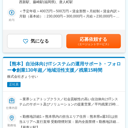
受動喫煙対策：屋内全面禁煙
・開発チームと密なコミュニケーションを取りながら、自社のサ
西新駅、藤崎駅(福岡県)、唐人町駅
業を展開している当社。創業130年から地方自治体特化の事業を
ービス改善をダイレクトに実感できる
行っている歴史と高い実績があるため、業界トップシェアの商品
＜予定年収＞400万円～500万円＜賃金形態＞月給制＜賃金内訳＞
を其々の事業にて展開しております。
月額（基本給）：230,000円～300,000円＜月給＞230,000円～
■働く環境：
今回のポジションは、自治体の課題を当社の4事業の商品やサービ
給与
300,000円＜昇給有無＞有＜残業手当＞有＜給与補足＞※給与詳細
・テクノロジー本部は約50名のエンジニアが在籍、常により良い
スで解決する、企画提案の既存営業をお任せします。
は、経験・能力等を考慮した上で決定いたします。賃金はあくま
方法を模索する文化
でも目安の金額であり、選考を通じて上下する可能性がありま
（ウォーターフォールからアジャイルへの移行やフルクラウド化
■業務詳細
す。月給(月額)は固定手当を含めた表記です。
など、積極的なチャレンジを実行）
応募依頼する
自治体を中心とした当社のクライアントに対し、課題に合わせ
気になる
・残業時間は月平均11時間、プライベートや勉強時間の確保が可
（エージェントサービス）
て、法令・例規のデータベースや業務効率化システムの導入、地
能
域活性化を支援するイベント企画（講演会・研修など）、教育関
・ワークライフバランス+スキルアップを両立できる環境
連や士業向けの単行本・雑誌の出版など幅広い商品を提案頂きま
す。
変更の範囲：会社の定める業務
【熊本】自治体向けITシステムの運用サポート・フォロ
基本的には既存顧客に対しての提案となっており、過去にお取引
ー◆創業130年超／地域活性支援／残業15時間
のある自治体が対象となるため、比較的営業活動が行いやすい環
境です。
株式会社ぎょうせい
正社員
■提供サービスの魅力
・業務効率化システム（自社パッケージソフト）
行政事務の効率化を目的に、地方公共団体の財務、起債、人事・
～業界シェアトップクラス／社会貢献性の高い自治体向けITシス
給与、公営企業会計などの業務用アプリケーションソフトウェア
テムのサポート及びソリューションの提案営業／平均残業15時間
を企画、開発及び販売しています。
仕事内容
以内／平均勤続年数20年の安定×ワークライフバランスが整う会
・自治体業務に詳しい同社であるからこその、自治体向けに特化
社～
＜勤務地詳細1＞熊本県内の担当エリア住所：熊本県※週3日は担
したシステムであり、トップクラスのシェアを誇るシステムもご
当エリアへ直行直帰 受動喫煙対策：屋内全面禁煙＜勤務地詳細2
ざいます。
■職務内容：
勤務地
＞九州支社住所：福岡県福岡市早良区百道浜2－4－27 AIビル2階
【最寄り駅】