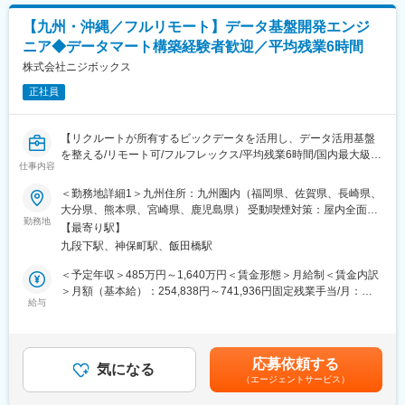
・実データと仕様の突合による品質担保
めた表記です。
◎データフィードやAPIを活用したデータ連携
【九州・沖縄／フルリモート】データ基盤開発エンジ
・BigQueryやBIツール（Tableauなど）との連携設計
ニア◆データマート構築経験者歓迎／平均残業6時間
・データサイエンティストとの協業による分析基盤の整備
◎データガバナンス・運用効率化の推進
株式会社ニジボックス
・権限管理やレポートスイートの最適化
正社員
・管理APIを用いた自動化・運用負荷の軽減
■本ポジションの魅力：
【リクルートが所有するビックデータを活用し、データ活用基盤
◎社会的インパクトの大きいデータに関われる
を整える/リモート可/フルフレックス/平均残業6時間/国内最大級の
リクルートグループの大規模サービス群の裏側で、数百万～数千
仕事内容
メディアであるリクルート案件に携われる】
万規模のユーザーデータを扱い、社会に影響を与える意思決定を
＜勤務地詳細1＞九州住所：九州圏内（福岡県、佐賀県、長崎県、
支援できます。
■概要：
大分県、熊本県、宮崎県、鹿児島県） 受動喫煙対策：屋内全面禁
◎技術とビジネスの両面で成長できる
リクルートグループの膨大なデータを利用して多様な事業を横断
勤務地
煙＜勤務地詳細2＞本社住所：東京都千代田区九段北1丁目14-6 九
単なるデータ処理にとどまらず、課題発見・要件定義・改善提案
【最寄り駅】
して支える「プロダクトグロースエンジニア（PGE）」として、
段坂上KSビル 南棟4階勤務地最寄駅：東京メトロ東西線半蔵門線
まで一貫して関われるため、データエンジニアとしてもビジネス
九段下駅、神保町駅、飯田橋駅
データパイプラインやデータアプリケーションなど様々なプロダ
／九段下駅受動喫煙対策：屋内全面禁煙＜勤務地詳細3＞沖縄住
パーソンとしてもスキルアップが可能です。
クトの開発業務に携わっていただきます。
所：沖縄県 受動喫煙対策：敷地内喫煙可能場所あり変更の範囲：
＜予定年収＞485万円～1,640万円＜賃金形態＞月給制＜賃金内訳
◎スキルアップ支援
会社の定める事業所（リモートワーク含む）
＞月額（基本給）：254,838円～741,936円固定残業手当/月：
社内勉強会や技術共有文化も活発で、学び続けられる環境です
■プロダクトに共通する仕事内容：
給与
74,329円～216,398円（固定残業時間35時間0分/月）超過した時
・リクルートグループ内でのデータ活用のためのデータ基盤やマ
間外労働の残業手当は追加支給＜月給＞329,167円～958,334円
■開発環境
ーケティングツール（データアプリケーション）などのプロダク
（一律手当を含む）＜昇給有無＞有＜残業手当＞有＜給与補足＞※
計測・分析基盤：Adobe Analytics、Tags、Adobe Data Feeds /
トを企画・設計から開発まで一貫して運用する
給与詳細は、経験、能力、年齢を考慮の上決定します。賃金はあ
API連携
応募依頼する
・開発効率向上やパフォーマンス改善など、必須機能の開発以外
気になる
くまでも目安の金額であり、選考を通じて上下する可能性があり
プログラミング言語：HTML/CSS/JavaScript
（エージェントサービス）
の技術改善も推進する
ます。月給(月額)は固定手当を含めた表記です。
データ連携・分析：BigQuery、SQL、Tableau / Looker Studio
・プロダクトの企画から開発、運用までを主体的に行う