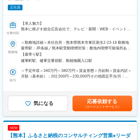
正社員
【求人魅力】
熊本に根ざす総合広告会社で、テレビ・新聞・WEB・イベント・
仕事内容
映像まで幅広い領域を一貫して手がけるポジションです。
行政や大手企業との実績があり、裁量権を持って企画から実行ま
＜勤務地詳細＞本社住所：熊本県熊本市東区新生2-23-18 勤務地
で携われるため、企画力と実務力を高めたい方に最適です。
最寄駅：JR各線／熊本駅受動喫煙対策：敷地内喫煙可能場所あり
勤務地
変更の範囲：会社の定める事業所
【最寄り駅】
【業務内容】
健軍町駅、健軍交番前駅、動植物園入口駅
・テレビCM・新聞広告などマスメディアの企画提案
・WEB広告・SNS広告のプランニング
＜予定年収＞340万円～380万円＜賃金形態＞月給制＜賃金内訳＞
・行政案件のPR企画／イベント受託運営
月額（基本給）：202,500円～230,000円その他固定手当/月：
・放送局と連携した番組企画、イベント制作（例：子ども職場体
給与
30,000円固定残業手当/月：10,000円（固定残業時間6時間0分/
験等）
月）超過した時間外労働の残業手当は追加支給＜月給＞242,500
・グループ制作会社と連携した映画製作・上映プロモーション
円～270,000円（一律手当を含む）＜昇給有無＞有＜残業手当＞
・各種販促ツールの企画・制作ディレクション
有＜給与補足＞■昇給：年1回■賞与：年2回（平均2.4ヶ月）賃金
応募依頼する
気になる
はあくまでも目安の金額であり、選考を通じて上下する可能性が
（エージェントサービス）
各クライアント様の持たれる事業課題に対し、コミュニケーショ
あります。月給(月額)は固定手当を含めた表記です。
ンツール（テレビなどのマス媒体、WEB、SNS、イベント、各種
販促ツール等）を用いて事業プロデュースしていきます。
テレビCMの制作、放送や行政イベント委託運営などの通常広告業
NEW
務に加え、
【熊本】ふるさと納税のコンサルティング営業※リーダ
放送局と一緒に「子供職場体験企画」や「高校OBゴルフ大会」な