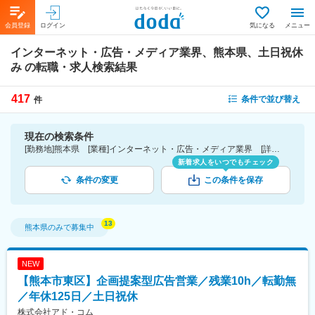
会員登録
ログイン
気になる
メニュー
インターネット・広告・メディア業界、熊本県、土日祝休
み
の転職・求人検索結果
417
条件で並び替え
件
現在の検索条件
[勤務地]熊本県 [業種]インターネット・広告・メディア業界 [詳細条件](休日・働き方)土日祝休み
新着求人をいつでもチェック
条件の変更
この条件を保存
熊本県
のみで募集中
NEW
【熊本市東区】企画提案型広告営業／残業10h／転勤無
／年休125日／土日祝休
株式会社アド・コム