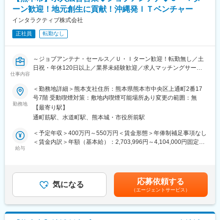
国への展開をさらに加速させるため、自らKPIを設計・実行し、営
ーン歓迎！地元創生に貢献！沖縄発ＩＴベンチャー
業組織を牽引していただける能動的な人材を募集します。
【働き方魅力】
インタラクティブ株式会社
年間休日125日、残業は月平均10時間程度とワークライフバラン
・インサイドセールス室にて獲得した自治体との商談、顧客ニー
スを保ちやすい環境です。
正社員
転勤なし
ズヒアリング、課題解決提案
住宅手当や研修支援など福利厚生も整っており長期的な成長と定
・目標達成に向けたKPIの進捗管理・最適化
着を支援します。
・プロポーザル（入札）案件の対応～受託後のプロジェクトマネ
～ジョブアンテナ・セールス／Ｕ・Ｉターン歓迎！転勤無し／土
ジメント（各部署との連携・サイト公開までの進行管理）
変更の範囲：会社の定める業務
日祝・年休120日以上／業界未経験歓迎／求人マッチングサービ
・グループ及びチーム内の進捗管理・育成
仕事内容
ス「ジョブアンテナ」／法人営業／新規企業開拓／福利厚生充実
など
◎～
＜勤務地詳細＞熊本支社住所：熊本県熊本市中央区上通町2番17
号7階 受動喫煙対策：敷地内喫煙可能場所あり変更の範囲：無
課題例：
■ポジション概要
勤務地
・近隣自治体に比べて寄付額が伸び悩んでいる
【最寄り駅】
沖縄最大級の求人マッチングサービス「ジョブアンテナ」の拡大
・職員が多忙で、返礼品開拓や事務作業に手が回らない
通町筋駅、水道町駅、熊本城・市役所前駅
を担う法人営業職です。顧客企業の採用課題に向き合い、媒体提
・「地域の顔」となるような強力な目玉商品がない
案だけでなく採用コンサルティングまで幅広く支援いただきま
＜予定年収＞400万円～550万円＜賃金形態＞年俸制補足事項なし
・一時的な寄付ではなく、関係人口（ファン）を増やしたい
す。
＜賃金内訳＞年額（基本給）：2,703,996円～4,104,000円固定残
将来的には、ジョブアンテナを起点としたデジタルマーケティン
給与
業手当/月：108,000円（固定残業時間45時間0分/月）超過した時
■組織構成：
グ支援へのトスアップも期待されており、単なる媒体営業ではな
間外労働の残業手当は追加支給＜月額＞333,333円～450,000円
営業チームは20～30代の若手が多く、チームで協力し合いながら
く、企業成長に踏み込む提案が可能なポジションです。
（12分割）（一律手当を含む）＜昇給有無＞有＜残業手当＞有＜
業務を進めています。中途入社者も多く、業界未経験でも安心し
給与補足＞※経験・能力を考慮の上、当社規定により優遇します。
てスタートできる環境です。
応募依頼する
■業務内容：
気になる
※賞与：半期に一度の表彰制度あり※昇給：年2回賃金はあくまで
（エージェントサービス）
・マーケットシェアを広げるための新規取引企業の開拓
も目安の金額であり、選考を通じて上下する可能性があります。
■キャリアパス：
・ジョブアンテナの新規企画提案、導入
月給(月額)は固定手当を含めた表記です。
営業以外にも商品企画やマーケティング、プロジェクトマネジメ
・採用支援ツールの新規企画提案
ントなど、幅広い分野でのキャリアアップが可能です。
・その他、人事組織・採用領域での課題解決に関わる業務