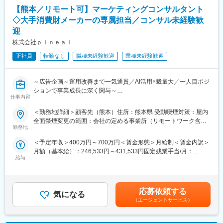
・地域特産品やふるさと納税返礼品の商品開発
・売上規模：100億円を目標
【熊本／リモート可】マーケティングコンサルタント
・PR施策・イベント施策の企画運営
・時価総額：300億円規模を目指す
◇大手消費財メーカーの専属担当／コンサル未経験歓
・プロジェクト全体の進捗管理・成果創出
・「沖縄発IT企業としての上場」を掲げ、全国展開を推進
迎
上場を見据え、現在は中核事業である「ジョブアンテナ」の成長
■入社後の流れ：
株式会社ｐｉｎｅａｌ
を加速中。
まずは既存案件の引継ぎを通じて、自治体支援のノウハウやプロ
事業拡大と拠点展開に向け、社会的信頼の獲得＝IPO実現を重要戦
正社員
転勤なし
職種未経験歓迎
業種未経験歓迎
ジェクト運営を習得していただきます。
略としています。
その後は担当自治体を持ち、新規提案からプロジェクト推進まで
一貫して担当。将来的には自治体向け事業の拡大を牽引する事業
変更の範囲：会社の定める業務
～広告企画～運用改善まで一気通貫／AI活用×裁量大／一人目ポジ
推進担当として、戦略立案やチームマネジメントにも携わってい
ションで事業成長に深く関与～
ただきます。
仕事内容
■業務概要：
■魅力：
＜勤務地詳細＞顧客先（熊本）住所：熊本県 受動喫煙対策：屋内
◇当社は、大手クライアントのアプリ開発・広告運用・AI活用を
◎地域創生の上流工程から携われる…
全面禁煙変更の範囲：会社の定める事業所（リモートワーク含
一気通貫で支援してきた会社です。このポジションは熊本常駐の
勤務地
自治体への提案段階からプロジェクトに関与できるため、自ら企
む）
一人目採用であり、大きな裁量を持って担当クライアントの事業
画した施策を地域活性化につなげる醍醐味があります。
＜予定年収＞400万円～700万円＜賃金形態＞月給制＜賃金内訳＞
成長に関われます。
◎事業責任者レベルの裁量…
月額（基本給）：246,533円～431,533円固定残業手当/月：
◇大手消費財メーカーの事業部を専属で担当し、広告企画・クリ
営業、企画、プロジェクトマネジメント、商品開発、PRまで幅広
給与
86,800円～151,800円（固定残業時間45時間0分/月）超過した時
エイティブディレクション・運用改善まで幅広く携わります。東
く担当。事業を動かす実感を得られます。
間外労働の残業手当は追加支給＜月給＞333,333円～583,333円
京の担当者とリモートで連携しながら進めるため、自律的に動け
◎全国の自治体と関われる…
（一律手当を含む）＜昇給有無＞有＜残業手当＞有＜給与補足＞■
る方に向いているポジションです。
ふるさと納税や地域ブランド開発を通じて、全国各地の地域課題
昇給：あり賃金はあくまでも目安の金額であり、選考を通じて上
応募依頼する
解決に貢献できます。
気になる
下する可能性があります。月給(月額)は固定手当を含めた表記で
■具体的には：
（エージェントサービス）
◎成長事業の中核メンバー…
す。
◇広告企画立案・クリエイティブディレクション（必要に応じて
地方創生事業の拡大フェーズにおいて、事業成長を牽引するポジ
クリエイティブ制作も）
ションです。