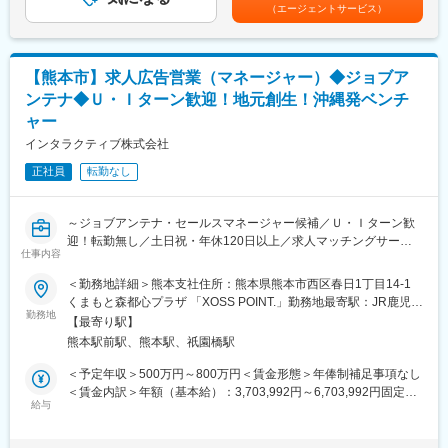
た表記です。
店が元気になる、そして街が活気づくきっかけを作るお仕事で
（エージェントサービス）
ます。
す！
（具体的な業務内容）
・新規営業活動
＼キャリアステップ／
・行政との連携
3年間の契約社員での採用になります。
【熊本市】求人広告営業（マネージャー）◆ジョブア
・拠点立ち上げ
3年間の契約満了者全員に、一律100万円を支給するキャリアアッ
ンテナ◆Ｕ・Ｉターン歓迎！地元創生！沖縄発ベンチ
・組織構成、立案
プ支援金制度などがあり、転職支援制度なども整っています。
ャー
・予算策定
（諸条件あり）
・営業戦略の策定
インタラクティブ株式会社
卒業後のキャリア：地域ブロック限定の正社員登用・他業種営業
・メンバー育成
（大手広告代理店、IT系、メーカーの営業職等）・企画マーケテ
正社員
転勤なし
ィング職
※ご入社後は、ご自身もプレイヤーとして牽引・ご活躍いただきた
いと考えております。その後、仕組化、マネジメントへ比重を持
変更の範囲：会社の定める業務
～ジョブアンテナ・セールスマネージャー候補／Ｕ・Ｉターン歓
っていく想定です。
迎！転勤無し／土日祝・年休120日以上／求人マッチングサービ
仕事内容
ス「ジョブアンテナ」／法人営業・組織牽引／福利厚生充実◎～
■インタラクティブについて：
沖縄発のインターネットベンチャー企業です。2022年からは「地
＜勤務地詳細＞熊本支社住所：熊本県熊本市西区春日1丁目14-1
■募集ポジションについて
域の可能性を解放する」をパーパスに定め、デジタルマーケティ
くまもと森都心プラザ 「XOSS POINT.」勤務地最寄駅：JR鹿児島
本ポジションは企業向けの採用コンサルティングや、ジョブアン
勤務地
ング事業と人材事業を中核に地域に最適化した事業を生み出し、
本線線／熊本駅受動喫煙対策：敷地内喫煙可能場所あり変更の範
【最寄り駅】
テナの媒体掲載企画を担う法人営業職（マネージャー候補）で
北海道および福岡、熊本をはじめ、新たな地域へとエリアを広げ
囲：会社の定める事業所（リモートワーク含む）
熊本駅前駅、熊本駅、祇園橋駅
す。
着実に全国展開を進めています。
ご入社後は、プレイングマネージャーとして組織を牽引いただき
＜予定年収＞500万円～800万円＜賃金形態＞年俸制補足事項なし
たいと考えております。
＜賃金内訳＞年額（基本給）：3,703,992円～6,703,992円固定残
給与
業手当/月：108,000円（固定残業時間45時間0分/月）超過した時
■業務内容
間外労働の残業手当は追加支給＜月額＞416,666円～666,666円
・営業戦略の策定
（12分割）（一律手当を含む）＜昇給有無＞有＜残業手当＞有＜