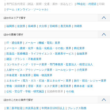
専門広告代理店（雑誌・新聞・交通・屋外・折込など）
PR会社・代理店
印刷
ゲーム（オンライン・ソーシャル）
ほかのエリアで探す
福岡県
佐賀県
長崎県
大分県
宮崎県
鹿児島県
沖縄県
ほかの業種で探す
IT・通信業界
メーカー（機械・電気）業界
メーカー（素材・化学・食品・化粧品・その他）業界
商社業界
医薬品・医療機器・ライフサイエンス・医療系サービス
金融業界
建設・プラント・不動産業界
コンサルティング・リサーチ業界・専門事務所・監査法人・税理士法人
人材サービス・アウトソーシング業界・コールセンター
小売業界
外食産業・飲食業界
運輸・物流業界
エネルギー（電力・ガス・石油・新エネルギー）業界
旅行・宿泊・レジャー業界
警備・清掃業界
理容・美容・エステ業界
教育業界
農林水産・鉱業
公社・官公庁・学校・研究施設
冠婚葬祭業界
その他
ほかのこだわり条件で探す
第二新卒歓迎
外資系企業
年間休日120日以上
フレックス勤務