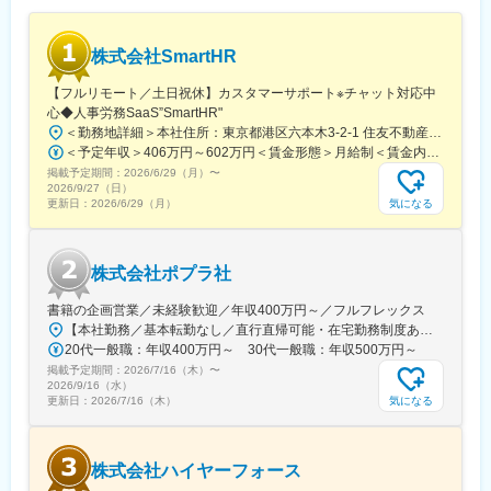
株式会社SmartHR
【フルリモート／土日祝休】カスタマーサポート※チャット対応中
心◆人事労務SaaS”SmartHR"
＜勤務地詳細＞本社住所：東京都港区六本木3-2-1 住友不動産六本木グランドタワー勤務地最寄駅：東京メトロ南北線／六本木一丁目駅受動喫煙対策：屋内全面禁煙変更の範囲：会社の定める事業所（リモートワーク含む）
＜予定年収＞406万円～602万円＜賃金形態＞月給制＜賃金内訳＞月額（基本給）：212,480円～315,200円その他固定手当/月：5,000円固定残業手当/月：77,520円～114,800円（固定残業時間45時間0分/月）超過した時間外労働の残業手当は追加支給＜月給＞295,000円～435,000円（一律手当を含む）＜昇給有無＞有＜残業手当＞有賃金はあくまでも目安の金額であり、選考を通じて上下する可能性があります。月給(月額)は固定手当を含めた表記です。
掲載予定期間：
2026/6/29（月）
〜
2026/9/27（日）
気になる
更新日：
2026/6/29（月）
株式会社ポプラ社
書籍の企画営業／未経験歓迎／年収400万円～／フルフレックス
【本社勤務／基本転勤なし／直行直帰可能・在宅勤務制度あり】東京都品川区西五反田3丁目5番8号 JR目黒MARCビル12階（都営浅草線・JR山手線「五反田駅」より徒歩10分）※宿泊を伴う出張が発生する場合があります
20代一般職：年収400万円～ 30代一般職：年収500万円～
掲載予定期間：
2026/7/16（木）
〜
2026/9/16（水）
気になる
更新日：
2026/7/16（木）
株式会社ハイヤーフォース