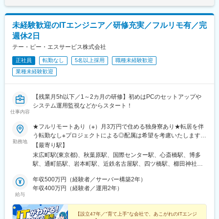
・Park Directへ掲載するためのデータ整備
記です。
・実際に導入後にご活用いただけるよう、クライアントの文化や
■働き方
社内のルール特性などをよく理解した上でのオペレーション設計
・兼業（副業）OK
未経験歓迎のITエンジニア／研修充実／フルリモ有／完
・受領した顧客（借主様）データの確認、修正対応など、クライ
・リモートワーク制度：働き方の選択肢を増やし生産性を向上さ
週休2日
アントの文化や社内のルール特性などを考慮した既存カスタマー
せるため、自宅または会社の指定する就業場所など、働く場所を
の移行手続き支援を実施いただきます
テー・ピー・エスサービス株式会社
任意で選択することができます。
・クライアントからの問い合わせ対応など
正社員
転勤なし
5名以上採用
職種未経験歓迎
【活用促進】
変更の範囲：無
業種未経験歓迎
・オンボーディングが完了したお客様の更なる活用の促進
・既存カスタマーの移行手続き支援の現地対応
・課題を抱えるお客様のヒアリングを実施、活用度を上げる為の
【残業月5h以下／1～2カ月の研修】初めはPCのセットアップや
改善を実施
システム運用監視などからスタート！
・対面やリモートでのPark Direct活用に向けた認識齟齬や不明点
仕事内容
の解消
・お客様の活用度の定量・定性分析
★フルリモートあり（※）月3万円で住める独身寮あり★転居を伴
・改善を実現する為の、企画・提案
う転勤なし※プロジェクトによる◎配属は希望を考慮いたします＜
勤務地
・提案した内容の実現する為の他部署を巻き込んだ実行推進
首都圏エリア＞ ★積極採用中★独身寮あり！【東京本社】東京都
【最寄り駅】
・解決手段の提案におけるアップセル、クロスセル
千代田区外神田4-5-4 亀松ビル6階 最寄り駅／末広町駅【AKIVA
末広町駅(東京都)、秋葉原駅、国際センター駅、心斎橋駅、博多
サテラ】東京都千代田区外神田1-18-19 新秋葉原ビル4階 最寄り
駅、通町筋駅、岩本町駅、近鉄名古屋駅、四ツ橋駅、櫛田神社前
■本ポジションの魅力：
駅／秋葉原駅その他、プロジェクト先（東京・神奈川・埼玉・千
駅、熊本城・市役所前駅、湯島駅、名鉄名古屋駅、大阪難波駅、
（１）圧倒的な定量実績×三方よしの事業モデル
葉）＜その他エリア＞【名古屋支店】愛知県名古屋市中村区名駅
年収500万円（経験者／サーバー構築2年）
祇園駅(福岡県)、花畑町駅
業界初のサービスでマーケットを作りながらカスタマーサクセス
3-22-8 大東海ビル6階 最寄り駅／国際センター駅【大阪支店】
年収400万円（経験者／運用2年）
給与
に携わることが可能です。今後のキャリアとして自身がプロダク
大阪府大阪市中央区西心斎橋1-5-5 アーバンBLD心斎橋9階 最寄
トを広めたことを定量的に語ることができます。またクライアン
り駅／心斎橋駅【福岡支店】福岡県福岡市博多区博多駅前3-2-8 住
トも駐車場の管理が楽になり、駐車場を借りたいユーザーもイン
友生命博多ビル13階 最寄り駅／博多駅【熊本サテライト】熊本
【設立47年／"育て上手"な会社で、あこがれのITエンジ