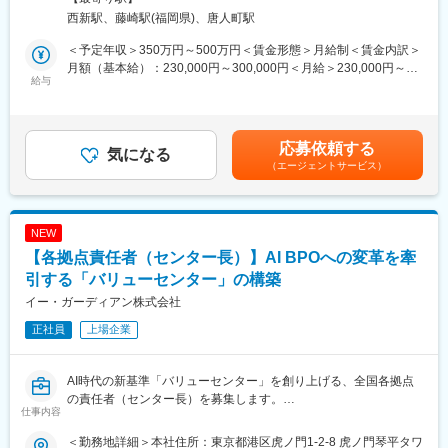
当ポジションでは営業からプロダクトの保守・照会対応など顧客
受動喫煙対策：屋内全面禁煙
■組織構成：
西新駅、藤崎駅(福岡県)、唐人町駅
のシステムサポートまで担当いただきます。パッケージソフトの
ソリューション営業部門は全国9支社に拠点があり、各拠点20～
営業に限らず、当社の商品・サービスを広く提案する営業業務を
＜予定年収＞350万円～500万円＜賃金形態＞月給制＜賃金内訳＞
40名程度在籍しております。営業未経験の方も入社されており安
兼務いただく可能性もございます。
月額（基本給）：230,000円～300,000円＜月給＞230,000円～
心して入社いただける環境です。
■業務詳細：
給与
300,000円＜昇給有無＞有＜残業手当＞有＜給与補足＞※給与詳細
・運用サポート：トップクラスのシェアを誇る「公営企業会計シ
は、経験・能力等を考慮した上で決定いたします。賃金はあくま
■ポジション魅力：
ステム」ほか自社パッケージソフトの構築・運用サポートを担当
でも目安の金額であり、選考を通じて上下する可能性がありま
◎安定＆ワークライフバランスの良さ：創業129年の老舗企業で
していただきます。
す。月給(月額)は固定手当を含めた表記です。
安定した経営基盤があり、平均残業時間15時間程度（所定労働時
応募依頼する
・営業：パッケージ販売における商品説明等の営業支援を行うと
気になる
間7.5時間）。
（エージェントサービス）
ともに、サポート顧客を対象に、顧客の課題解決を提案していく
平均勤続年数20年と長く安定して勤めることができる環境です。
ルート営業や、新規開拓営業を担当していただきます。
◎自治体向けITソリューション領域ではシェアトップクラスの実
★「サポート」、「営業」という役割にとらわれず意欲的に業務
績を誇り、日本全国の自治体に対して課題解決や地域活性、まち
に挑戦することが出来るのも当ポジションの魅力です。
づくりをサポートする商品やサービス提案をする社会貢献性の高
NEW
■提供サービスについて：
い事業です。
【各拠点責任者（センター長）】AI BPOへの変革を牽
・業務効率化システム（自社パッケージソフト）：
行政事務の効率化を目的に、地方公共団体の財務、起債、人事・
引する「バリューセンター」の構築
給与、公営企業会計などの業務用アプリケーションソフトウェア
イー・ガーディアン株式会社
を企画、開発及び販売しています。
正社員
上場企業
■組織構成：
ソリューション営業部門は全国9支社に拠点があり、各拠点20～
40名程度在籍しております。営業未経験の方も入社されており安
AI時代の新基準「バリューセンター」を創り上げる、全国各拠点
心して入社いただける環境です。
の責任者（センター長）を募集します。
■ポジション魅力：
仕事内容
将来的には全国11拠点の各センターへの異動・転勤の可能性があ
・自治体向けITソリューション領域ではシェアトップクラスの実
ります。
績を誇り、日本全国の自治体に対して課題解決や地域活性、まち
＜勤務地詳細＞本社住所：東京都港区虎ノ門1-2-8 虎ノ門琴平タワ