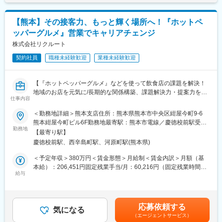
回)賃金はあくまでも目安の金額であり、選考を通じて上下する可
多くの未経験者を育ててきたノウハウがあるので、まずは行動し
新規開拓と既存顧客へのアプローチを行い、美容サロンが直面す
能性があります。月給(月額)は固定手当を含めた表記です。
てみる姿勢と学ぶ意欲さえあれば未経験からでもスキルを高めて
る経営課題や集客課題を抽出し、最適な業務支援サービスや広告
いけます。
【熊本】その接客力、もっと輝く場所へ！『ホットペ
プランをします。
ッパーグルメ』営業でキャリアチェンジ
■卒業後の進路
■仕事の流れ：
株式会社リクルート
期間を区切り集中して自分を磨く契約社員制度（最長3年半）は、
・架電による新規アポイント獲得（新規顧客開拓時のみ）
3年で終わりではなく、3年後のスタートを見据えた働き方です。
契約社員
職種未経験歓迎
業種未経験歓迎
・課題ヒアリング、データ分析に基づく集客や業務・経営支援の
当社を卒業したあとは、憧れの業界の営業職に就く人、ベンチャ
企画提案
ー企業へ転職する人、企画や広報などの新たな職種にチャレンジ
・企画の実行
する人もいます。
【『ホットペッパーグルメ』などを使って飲食店の課題を解決！
・効果検証・アフターフォローの実施
「SE社員（地域・職種限定正社員）」としてハイプレーヤーやリ
地域のお店を元気に/長期的な関係構築、課題解決力・提案力を磨
仕事内容
ーダーで活躍しながら、キャリアアップに挑戦する人も多いで
いて“信頼される営業”へステップアップ！】
＼得られるスキル・成長環境／
す。
＜勤務地詳細＞熊本支店住所：熊本県熊本市中央区紺屋今町9‐6
・美容院・美容サロンの経営課題に正面から向き合い、０から１
★魅力★
熊本紺屋今町ビル6F勤務地最寄駅：熊本市電線／慶徳校前駅受動
の価値を生み出す社会的意義の大きな仕事です！
変更の範囲：顧客接点職の業務一切※業務の内容は、変更すること
「業界・職種未経験者も挑戦可能！」
勤務地
喫煙対策：屋内全面禁煙変更の範囲：会社の定める事業所
・新規開拓はもちろん、今ない集客や利益をどう生み出すか、
【最寄り駅】
がある。
飲食業界や営業職が未経験の方も、接客スキルを活かしお客様に
日々周りと協業し、知識や経験を増やすことで他では味わえない
慶徳校前駅、西辛島町駅、河原町駅(熊本県)
貢献！
成長を感じることができます
切磋琢磨できる仲間と共に働くことで営業スキルを磨くことがで
＜予定年収＞380万円＜賃金形態＞月給制＜賃金内訳＞月額（基
・営業未経験、業界未経験の方でも活躍実績が多数あります！
きる環境！
本給）：206,451円固定残業手当/月：60,216円（固定残業時間35
・顧客との距離が近く、自分が関わった仕事の成果・結果が短期
給与
時間0分/月）超過した時間外労働の残業手当は追加支給＜月給＞
で見える仕事です！
■業務内容
266,667円（一律手当を含む）＜昇給有無＞有＜残業手当＞有＜
・チーム戦でナレッジシェアの文化があり、全員で知識を持ち寄
『ホットペッパーグルメ』や『レストランボード』の活用提案を
給与補足＞■昇給：あり■賞与：年2回（4～9月在籍分を12月、10
りながら営業活動を行っています！
中心とした、集客や業務・経営支援の企画提案をお任せします。
～3月在籍分を6月に、支給）【年収例（1）】380万円営業職／入
・様々な美容のシーンを通して地域の人が笑顔になったり街が活
応募依頼する
〈詳細〉
気になる
社1年目 固定月給266,667円＋賞与30万円×年2回の場合【年収例
気づくきっかけを作るお仕事です！
（エージェントサービス）
・架電による新規アポイント獲得（新規顧客開拓時のみ）
（2）】年収420万円 営業職／ 経験2年 ／月給30万円＋賞与(年二