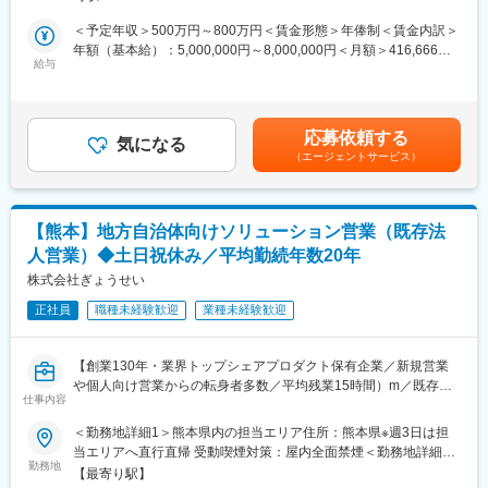
ション選定まで、一貫して関われるポジションです。
後も常によりよい方法を考えながら進めていく予定になっている
ので、そういった興味や思考性がある方には非常に適していると
＜予定年収＞500万円～800万円＜賃金形態＞年俸制＜賃金内訳＞
■業務内容：
考えます。
年額（基本給）：5,000,000円～8,000,000円＜月額＞416,666円
・クラウド環境（AWS/Azure）におけるシステムインフラ・ネッ
給与
残業時間は月平均11時間。プライベートの充実や、勉強時間の確
～666,666円（12分割）＜昇給有無＞有＜残業手当＞有＜給与補
トワークの設計・構築・運用・監視
保といったスキルアップへの注力なども自分のペースでおこなえ
足＞※スキルと経験を十分考慮のうえ、当社規程により優遇いたし
・セキュリティ評価や脆弱性対応、アクセス管理の運用設計
る環境で、理想のワークライフバランスがめざせます。
ます。賃金はあくまでも目安の金額であり、選考を通じて上下す
・社内環境のセキュリティ設計・改善（Microsoft 365展開、
る可能性があります。月給(月額)は固定手当を含めた表記です。
応募依頼する
EDR、SOC、ゼロトラスト導入）
気になる
変更の範囲：会社の定める業務
（エージェントサービス）
・管理部門・事業部門と連携したセキュリティ改善施策の推進
■技術環境：
ゴルフメディア/ゴルフ用品販売/ゴルフ場予約/ゴルフレッスン/ゴ
【熊本】地方自治体向けソリューション営業（既存法
ルフ練習場向けサービスなどのビジネスを以下の環境で支えてい
人営業）◆土日祝休み／平均勤続年数20年
ます。
株式会社ぎょうせい
クラウド：Amazon Web Services／Microsoft Azure
正社員
職種未経験歓迎
業種未経験歓迎
DB：MySQL／PostgreSQL／Oracle／Microsoft SQL Server
社内環境：Microsoft365（ガバナンス、データ保護、コンプライ
アンス、デバイス管理）、EDR、SOC、ゼロトラストネットワー
【創業130年・業界トップシェアプロダクト保有企業／新規営業
クソリューション
や個人向け営業からの転身者多数／平均残業15時間）m／既存顧
仕事内容
客と長く付き合える／自治体の課題解決を通して社会・地域貢献
■業務の魅力：
／平均勤続年数20年と安定・長期就業が叶う職場】
＜勤務地詳細1＞熊本県内の担当エリア住所：熊本県※週3日は担
・多彩な自社サービス（ゴルフメディア・用品販売・予約・レッ
当エリアへ直行直帰 受動喫煙対策：屋内全面禁煙＜勤務地詳細2
スンなど）を支えることで幅広い知識を獲得できる
■仕事内容
勤務地
＞九州支社住所：福岡県福岡市早良区百道浜2－4－27 AIビル2階
・大規模サービスの運用経験を積み、キャリアアップに直結
【最寄り駅】
「法令の普及と地方自治の振興への寄与」を企業理念に様々な事