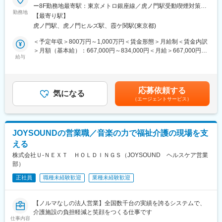
づくりをサポートする商品やサービス提案をする社会貢献性の高
ー8F勤務地最寄駅：東京メトロ銀座線／虎ノ門駅受動喫煙対策：
【業務内容】
勤務地
い事業です。
屋内全面禁煙変更の範囲：会社の定める事業所（リモートワーク
【最寄り駅】
各拠点の最高責任者として、KPI管理・採用・収益（P/L）管理な
・現在も取引のある自治体への営業活動が中心となるため、テレ
含む）
虎ノ門駅、虎ノ門ヒルズ駅、霞ケ関駅(東京都)
どのセンターマネジメント全般を統括しながら、以下の変革サイ
アポ等での新規開拓はほとんど発生せず、顧客のニーズに合わせ
クルを主導していただきます。
た提案営業ができる環境です。
＜予定年収＞800万円～1,000万円＜賃金形態＞月給制＜賃金内訳
・各種研修プログラムやOJT制度にて業務やプロダクトを学ぶこ
＞月額（基本給）：667,000円～834,000円＜月給＞667,000円～
（1）カスタマーサクセスへの変革（能動的な顧客提案）
給与
とができ、営業未経験の方でもご活躍いただいています。
834,000円＜昇給有無＞有＜残業手当＞無＜給与補足＞ご年収は
営業活動に同行し、現場視点から顧客の潜在課題やニーズを特定
・創業129年の老舗企業で安定した経営基盤があり、平均残業時
現年収・ご経験を加味して最終決定いたします。本ポジション
します。
間15時間程度、家族手当等も充実しており中長期的に働くことが
は、管理監督者としての処遇となり、労働基準法に基づき、時間
AIとヒトを組み合わせたプロセス改善やDXをプロアクティブに提
できる環境です。
外手当・休日手当の支給対象外です。■昇格：4月・10月■昇給：
応募依頼する
案し、顧客の事業成長（サクセス）を支援します。
気になる
10月■個人業績インセンティブ：7月・12月■全社業績インセンテ
（エージェントサービス）
ィブ：12月賃金はあくまでも目安の金額であり、選考を通じて上
（2）戦略的なコストコントロール（収益性の極大化）
下する可能性があります。月給(月額)は固定手当を含めた表記で
拠点のP/L責任を持ち、生産性向上と業務効率化を徹底します。
す。
次世代型の収益モデル（BPaaS、成果報酬など）へのスムーズな
JOYSOUNDの営業職／音楽の力で福祉介護の現場を支
現場移行とコストマネジメントの強化を担います。
える
（3）現場のリスキリングとAI戦略の実装
株式会社Ｕ‐ＮＥＸＴ ＨＯＬＤＩＮＧＳ（JOYSOUND ヘルスケア営業
「AI戦略統括部」と連携し、業務運用コスト削減を見据えた技術
部）
検証など、最新のAIプロセスを現場へ導入します。
正社員
職種未経験歓迎
業種未経験歓迎
同時に、現場スタッフやSVを「能動的なDX提案者」へと進化さ
せるトレーニングを指揮します。
【ノルマなしの法人営業】全国数千台の実績を誇るシステムで、
【本ポジションで得られる経験】
介護施設の負担軽減と笑顔をつくる仕事です
（1）BPO業界の構造変革をリードする経験
仕事内容