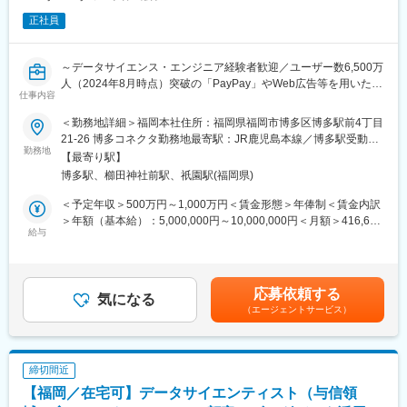
正社員
～データサイエンス・エンジニア経験者歓迎／ユーザー数6,500万
人（2024年8月時点）突破の「PayPay」やWeb広告等を用いた分
仕事内容
析業務を中心にお任せ～
当社では、PayPayミニアプリ上のクレジットというQR決済・
＜勤務地詳細＞福岡本社住所：福岡県福岡市博多区博多駅前4丁目
PayPayカードの会員獲得、利用促進の2つの領域でのプロモーシ
21-26 博多コネクタ勤務地最寄駅：JR鹿児島本線／博多駅受動喫
ョン展開を含むマーケティング活動を全般的に実施しています。
勤務地
煙対策：屋内喫煙可能場所あり変更の範囲：会社の定める事業所
【最寄り駅】
今回の配属想定となるデータ分析グループはマーケティング業務
（リモートワーク含む）
博多駅、櫛田神社前駅、祇園駅(福岡県)
において行動データの計測・分析のほか、SQL言語を使ったデー
タ抽出から考察、企画の対象者設計や運用を含めた業務を担当し
＜予定年収＞500万円～1,000万円＜賃金形態＞年俸制＜賃金内訳
ています。
＞年額（基本給）：5,000,000円～10,000,000円＜月額＞416,666
給与
円～833,333円（12分割）＜昇給有無＞有＜残業手当＞有＜給与
■業務内容：
補足＞※経験、スキル、業績、貢献度に応じ当社規定により決定※
Google Analytics 4を用いたレポートの新規作成、既存レポートの
毎年1回見直し※会社業績および個人貢献度により特別一時金（イ
保守・運用、関連したデータ抽出・分析業務を担っていただきま
ンセンティブ）を支給（年1回）賃金はあくまでも目安の金額であ
応募依頼する
す。またエンジニアやデザイナー等の他部署と連携した計測環境
気になる
り、選考を通じて上下する可能性があります。月給(月額)は固定手
（エージェントサービス）
の整備・推進のほか、後進育成および手順書やルール等の運用整
当を含めた表記です。
備・推進等も担っていただきます
■当ポジションの魅力：
締切間近
・PayPayの冠の下で会員数・取扱高ともに業界平均以上の成長率
【福岡／在宅可】データサイエンティスト（与信領
を持つPayPayカードのさらなる事業成長に寄与するために、デー