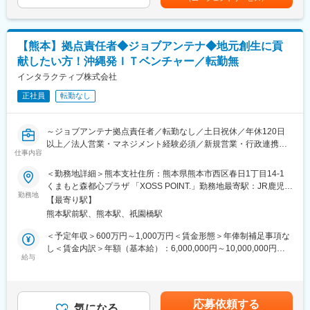
■営業スタイル：
（2）】年収420万円 営業職／ 経験2年 ／月給30万円＋賞与(年二
■働く環境
新規開拓と既存顧客へのアプローチを行い、飲食店が直面する経
回)賃金はあくまでも目安の金額であり、選考を通じて上下する可
20代・30代の若手メンバーが活躍中。中途入社は90％以上です。
営や集客課題を抽出し、最適な業務支援サービスや広告プランを
能性があります。月給(月額)は固定手当を含めた表記です。
多くの未経験者を育ててきたノウハウがあるので、行動してみる
します。
姿勢と学ぶ意欲さえあれば未経験からでもスキルを高めていけま
【熊本】拠点責任者◆ジョブアンテナ◆地元創生に貢
す。
献したい方！沖縄発ＩＴベンチャー／転勤無
■仕事の流れ：
・架電による新規アポイント獲得（新規顧客開拓時のみ）
インタラクティブ株式会社
■卒業後の進路
・課題ヒアリング、データ分析に基づく集客や業務・経営支援の
期間を区切り集中して自分を磨く契約社員制度（最長3年半）は3
正社員
転勤なし
企画提案
年で終わりではなく、3年後のスタートを見据えた働き方です。
・企画の実行
卒業したあとは、憧れの業界の営業職に就く人、ベンチャー企業
・効果検証・アフターフォローの実施
へ転職する人、企画や広報などの新たな職種にチャレンジする人
～ジョブアンテナ拠点責任者／転勤なし／土日祝休／年休120日
もいます。
以上／法人営業・マネジメント経験必須／新規営業・行政連携・
＼得られるスキル・成長環境／
仕事内容
「SE社員（地域・職種限定正社員）」としてハイプレーヤーやリ
組織立ち上げ／沖縄発インターネットベンチャー企業／福利厚生
・３年間で圧倒的な成長ができる環境！！飲食店の経営課題に正
ーダーで活躍しながら、キャリアアップに挑戦する人も多いです
充実◎～
＜勤務地詳細＞熊本支社住所：熊本県熊本市西区春日1丁目14-1
面から向き合い、０から１の価値を生み出す社会的意義の大きな
くまもと森都心プラザ 「XOSS POINT.」勤務地最寄駅：JR鹿児島
仕事です！
変更の範囲：会社の定める業務
▼募集背景
勤務地
本線線／熊本駅受動喫煙対策：敷地内喫煙可能場所あり
・新規開拓はもちろん、今ない集客や利益をどう生み出すか、
【最寄り駅】
当社は2015年に沖縄にて地域特化型の求人マッチングサービスを
日々周りと協業し、知識や経験を増やすことで他では味わえない
熊本駅前駅、熊本駅、祇園橋駅
スタートさせました。沖縄最大級の求人マッチングサービスとし
成長実感を感じることができます！
て成長した後、北海道、福岡、熊本、京都など全国でサービス拡
＜予定年収＞600万円～1,000万円＜賃金形態＞年俸制補足事項な
・営業未経験、業界未経験の方でも活躍実績が多数あります！
大を実施。
し＜賃金内訳＞年額（基本給）：6,000,000円～10,000,000円＜
・顧客との距離が近く、自分が関わった仕事の成果・結果が短期
2030年のIPO実現へ向けて、ローカル版のビジネスモデルとして
給与
月額＞500,000円～833,333円（12分割）＜昇給有無＞有＜残業手
で見える仕事です！
人材事業を確立させたいと考えております。
当＞有＜給与補足＞※経験・能力を考慮の上、当社規定により優遇
・チーム戦・全員戦とナレッジシェアの文化があり、全員で知識
します。※昇給：年2回賃金はあくまでも目安の金額であり、選考
を持ち寄りながら営業活動を行っています！
▼業務内容
を通じて上下する可能性があります。月給(月額)は固定手当を含め
・様々な飲食のシーンを通して地域の人が笑顔になったり、飲食
応募依頼する
新たに立ち上げる熊本拠点の事業開発を担う拠点責任者を募集し
気になる