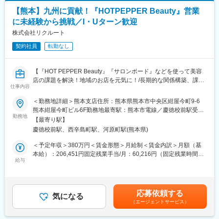
◇広告運用・改善業務（Meta・Google等）
【熊本】九州に貢献！『HOTPEPPER Beauty』営業
◇AIを活用したクリエイティブ制作スキルの習得・実践
■当社について：
◇東京担当者との定例連携・進捗報告
に未経験から挑戦／I・Uターン歓迎
熊本発のEC・地方創生支援企業です。ふるさと納税運営支援をは
じめ、ECサイト運営、マーケティング、ブランディング、越境
株式会社リクルート
※当社は同クライアントのアプリ開発も手掛けており、事業全体を
ECなど幅広いサービスを展開。全国の自治体や地域事業者と連携
深く理解した上で広告支援を行える環境です。
契約社員
転勤なし
し、地域産品の開発や販路拡大、地域ブランドの創出を通じて地
域経済の活性化に貢献しています。
変更の範囲：会社の定める業務
【『HOT PEPPER Beauty』『サロンボード』などを使って美容
変更の範囲：会社の定める業務
店の課題を解決！地域のお店を元気に！/長期的な関係構築、課題
仕事内容
解決力・提案力を磨いて“信頼される営業”へステップアッ
プ！】
＜勤務地詳細＞熊本支店住所：熊本県熊本市中央区紺屋今町9‐6
★魅力★
熊本紺屋今町ビル6F勤務地最寄駅：熊本市電線／慶徳校前駅受動
「業界・職種未経験者も挑戦可能！」
勤務地
喫煙対策：屋内全面禁煙変更の範囲：会社の定める事業所
【最寄り駅】
美容業界や営業職が未経験の方も、接客スキルを活かしお客様に
慶徳校前駅、西辛島町駅、河原町駅(熊本県)
貢献！
周囲と切磋琢磨できる仲間と共に働くことで営業スキルを磨くこ
＜予定年収＞380万円＜賃金形態＞月給制＜賃金内訳＞月額（基
とができる環境！
本給）：206,451円固定残業手当/月：60,216円（固定残業時間35
※約6割程度が、営業未経験からの入社ですので、ご安心くださ
給与
時間0分/月）超過した時間外労働の残業手当は追加支給＜月給＞
い。
266,667円（一律手当を含む）＜昇給有無＞有＜残業手当＞有＜
■業務内容
給与補足＞■昇給：あり■賞与：年2回（4～9月在籍分を12月、10
美容サロンに対して『HOT PEPPER Beauty』や『サロンボー
～3月在籍分を6月に、支給）【年収例（1）】380万円営業職／入
応募依頼する
ド』の活用提案を中心とした、集客や業務・経営支援の企画提案
気になる
社1年目 固定月給266,667円＋賞与30万円×年2回の場合【年収例
（エージェントサービス）
をお任せします。
（2）】年収420万円 営業職／ 経験2年 ／月給30万円＋賞与(年二
〈詳細〉
回)賃金はあくまでも目安の金額であり、選考を通じて上下する可