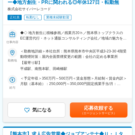
ど各種イベント運営やグループ会社の制作会社を中心とした映画
ー◆地方創生・PRに関われる◎年休127日・転勤無
製作、上映プロモーションといったコンテンツビジネスなど幅広
株式会社サイバーレコード
い業務を手掛けています。
正社員
転勤なし
業種未経験歓迎
既存7割。新規はお客様からの紹介や、放送局とのイベントでの協
賛・協力からの深耕が中心です。
◆◇ 地方創生に積極参画／残業月20ｈ／熊本県トップクラスの
【組織構成】
EC運営代行・ネット通販コンサルティング会社／地域の魅力を全
プロデュース部は20代～シニアまで幅広い年齢構成で運営され、
仕事内容
国に発信／挑戦できる社風で平均年齢34歳 ◆◇
管理部と連携し少人数で迅速な意思決定が可能な体制です。
グループ企業との連携により大規模案件にも対応（3割）
＜勤務地詳細＞本社住所：熊本県熊本市中央区平成3-23-30 4階受
■おすすめPOINT：
└行政系（3割）、一般企業（4割）
動喫煙対策：屋内全面禁煙変更の範囲：会社の定める事業所
＼地方の価値をEコマースで創る！地域のPRやブランディングに
勤務地
営業：8名（40代５人、30代2人、20代1人）部長・課長・主任含
【最寄り駅】
貢献！／
む
平成駅、南熊本駅、田崎橋駅
・地域の名産品や特産品を全国に発信し、自治体の魅力を広める
ブランディングに関わることができます◎
【業務の魅力】
＜予定年収＞350万円～500万円＜賃金形態＞月給制＜賃金内訳＞
・事業拡大期にあり、将来的に商品企画やマーケティングなど挑
マス×デジタル×イベントを統合したクロスメディアの提案力を磨
月額（基本給）：250,000円～350,000円固定残業手当/月：
戦できる環境があります◎
給与
けます。
50,300円～83,000円（固定残業時間25時間0分/月）超過した時間
・年休127日・土日祝休み・出産・育児支援等も充実しており、
企画の自由度が高く、自分のアイデアを形にしやすい環境です。
外労働の残業手当は追加支給＜月給＞300,300円～433,000円（一
働きやすい環境が整っています◎
行政案件や大手企業案件で実績を積めます。
律手当を含む）＜昇給有無＞有＜残業手当＞有＜給与補足＞■昇
給：年2回(2月､8月)■賞与：年2回(3.00ヶ月分＊前年度実績)賃金
応募依頼する
【仕事内容】
気になる
【企業魅力】
はあくまでも目安の金額であり、選考を通じて上下する可能性が
（エージェントサービス）
地方自治体のふるさと納税受託における新規開拓から戦略提案ま
1991年設立の安定基盤と地場での高い信頼性、健康経営認定の働
あります。月給(月額)は固定手当を含めた表記です。
でを一気通貫でお任せします。現在、多くの自治体から引き合い
きやすさが特徴です。
をいただいており、プロポーザルへの対応やパートナー企業との
少数精鋭で裁量が大きく、グループ内交流によりキャリアの幅が
連携強化が急務です。これまで培った運用ノウハウを武器に、全
広がります。
【熊本市】求人広告営業◆ジョブアンテナ◆Ｕ・Ｉタ