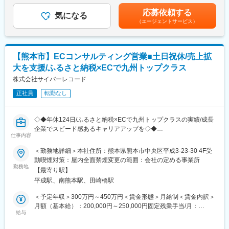
・メンバー育成
給与補足＞※経験・能力を考慮の上、当社規定により優遇します。
応募依頼する
・マーケットシェアを広げるための新規取引企業の開拓
気になる
※賞与：半期に一度の表彰制度あり※昇給：年2回賃金はあくまで
（エージェントサービス）
・ジョブアンテナの新規企画提案、導入
も目安の金額であり、選考を通じて上下する可能性があります。
・その他、人事組織・採用領域での課題解決に関わる業務
月給(月額)は固定手当を含めた表記です。
■チーム構成
【熊本市】ECコンサルティング営業■土日祝休/売上拡
現在ジョブアンテナ事業部は北海道や福岡、熊本、京都のチーム
大を支援/ふるさと納税×ECで九州トップクラス
も含めて、雇用形態問わず約40名のメンバーで構成されていま
す。
株式会社サイバーレコード
鹿児島のセールスチームは現在1名+マネージャーの体制です。
正社員
転勤なし
■インタラクティブについて
沖縄発のインターネットベンチャー企業です。2022年からは「地
◇◆年休124日/ふるさと納税×ECで九州トップクラスの実績/成長
域の可能性を解放する」をパーパスに定め、デジタルマーケティ
企業でスピード感あるキャリアアップを◇◆
ング事業と人材事業を中核に地域に最適化した事業を生み出し、
仕事内容
北海道および福岡、熊本をはじめ、新たな地域へとエリアを広げ
■職務内容：
＜勤務地詳細＞本社住所：熊本県熊本市中央区平成3-23-30 4F受
着実に全国展開を進めています。
～クライアントの「売れる仕組み」をつくるECコンサルティング
動喫煙対策：屋内全面禁煙変更の範囲：会社の定める事業所
営業～
勤務地
＜主要事業＞
【最寄り駅】
楽天・AmazonなどのECモールを活用し、企業の売上拡大を支援
1.デジタルマーケティング事業
平成駅、南熊本駅、田崎橋駅
するコンサルティング営業です。
2009年の創業時から行っているデジタルマーケティング事業で
単なる営業ではなく、「課題分析～戦略立案～実行」まで一貫し
＜予定年収＞300万円～450万円＜賃金形態＞月給制＜賃金内訳＞
は、デジタルマーケティングの戦略立案から企画設計、制作・開
て担います。
月額（基本給）：200,000円～250,000円固定残業手当/月：
発、運用まで総合的に支援を行っています。デジタルに精通した
■詳細：
給与
32,000円～53,000円（固定残業時間24時間0分/月）超過した時間
プランナー、クリエイター、エンジニアがワンチームとなり、地
<コンサルティング営業>
外労働の残業手当は追加支給＜月給＞232,000円～303,000円（一
域の中核企業から日本を代表する大手企業まで、多数のお客様を