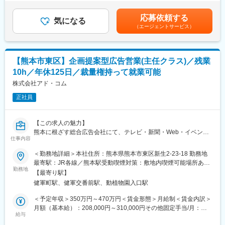
・見込み顧客への提案（インサイドセールスからのトスアップ中
律手当を含む）＜昇給有無＞有＜残業手当＞有＜給与補足＞■昇
成功に導いています。
心）
給：年1回■賞与：年2回(3.00ヶ月分＊前年度実績)賃金はあくまで
応募依頼する
・EC事業の課題ヒアリング
気になる
も目安の金額であり、選考を通じて上下する可能性があります。
2.人材事業(ジョブアンテナ)
（エージェントサービス）
・売上向上に向けた提案（サイト改善・広告運用など）
月給(月額)は固定手当を含めた表記です。
人材事業では2016年から沖縄最大の求人マッチングサービスを運
<提案内容例>
営しており、今や第二の事業の柱として成長しています。「地方
・商品ページ改善（SEO／UIUX）
の企業と人を結ぶプラットフォーム」として、成長を続けていま
・楽天・Amazon広告運用最適化
す。
【熊本市東区】企画提案型広告営業(主任クラス)／残業
・新商品の企画・ターゲット設計
10h／年休125日／裁量権持って就業可能
・売れるためのブランド戦略設計
3.地域貢献事業
<その他>
株式会社アド・コム
地域に貢献するために、宜野湾市の情報産業施設のプロデュース
・既存顧客への改善提案（クロスセルあり）
や、沖縄の魅力を発信する観光メディアの運営、北海道と沖縄の
正社員
・マーケ／制作チームとの連携
交流を促進する「どさんこしまんちゅプロジェクト」の運営など
を行っています。
■魅力：
【この求人の魅力】
◎未経験からEC×マーケスキルが身につく…
変更の範囲：会社の定める業務
熊本に根ざす総合広告会社にて、テレビ・新聞・Web・イベン
・広告運用、データ分析、商品企画など幅広く習得
仕事内容
ト・映像まで多様な領域を横断し、企画立案から実行・効果検証
・市場価値の高いキャリア形成が可能です。
まで一貫してリードいただくポジションです。
＜勤務地詳細＞本社住所：熊本県熊本市東区新生2-23-18 勤務地
◎顧客の成果に直結…
行政案件や大手企業案件も多く、主任クラスとして案件統括・顧
最寄駅：JR各線／熊本駅受動喫煙対策：敷地内喫煙可能場所あり
・売上アップが数値で見える
客深耕・チーム推進を担う中核人材として活躍いただけます。
勤務地
変更の範囲：会社の定める事業所
・クライアントと伴走するやりがいも感じます。
【最寄り駅】
◎幅広いクライアント…
健軍町駅、健軍交番前駅、動植物園入口駅
【業務内容】
・地方中小企業～大手企業まで
クライアントの事業課題に対し、マス媒体・Web・イベント・販
＜予定年収＞350万円～470万円＜賃金形態＞月給制＜賃金内訳＞
・熊本にいながら全国規模の案件に関われます。
促ツールなどを組み合わせた統合プロモーションの企画・推進を
月額（基本給）：208,000円～310,000円その他固定手当/月：
◎成長企業でキャリアアップ…
お任せします。
給与
30,000円固定残業手当/月：10,000円（固定残業時間6時間0分/
・EC・ふるさと納税領域で事業拡大中
■主な業務