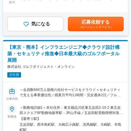
に一部工程を発注することもあるため、要件定義含めた上流の工
給与
～666,666円（12分割）＜昇給有無＞有＜残業手当＞有＜給与補
程も経験していくことが可能です。
足＞※スキルと経験を十分考慮のうえ、当社規程により優遇いたし
【組織構成】
ます。賃金はあくまでも目安の金額であり、選考を通じて上下す
営業組織は、計8名体制（40代：5名／30代：2名／20代：1名）
■業務内容：
る可能性があります。月給(月額)は固定手当を含めた表記です。
で構成されており、経験豊富なメンバーが多い環境です。
応募依頼する
・自社Webプロダクトのコーディング、開発業務
気になる
少数精鋭のため意思決定が速く、主任層は案件推進の中核として
（エージェントサービス）
・日常的な保守運用（保守開発だけでなく、障害対応などを含
裁量を持って活躍しています。
む）
・パブリッククラウドでのインフラ構築
【業務の魅力】
・保守運用に向けた監視システムの構築
・マス×デジタル×イベントを統合したクロスメディア提案力が身
【東京・熊本】インフラエンジニア◆クラウド設計構
・要件定義～開発～テスト～リリース（開発に関する全工程を対
につく
築・セキュリティ推進◆日本最大級のゴルフポータル
象にしており、管理業務ではなくコーディングを含めた業務）
・裁量が大きく、自らのアイデアで案件を動かせる
展開
・行政・大手企業案件を通じて高い実績を構築できる
■業務のやりがい：
株式会社 ゴルフダイジェスト・オンライン
・後輩育成やチーム推進を通じ、マネジメントスキルを習得でき
・自社サービスの開発を支援できる
る
正社員
・ユーザーの反応をダイレクトに感じることができる
・密にコミュニケーションを取りながら開発を進められる
変更の範囲：会社の定める業務
・様々なサービスを展開しているため、スキルアップできる
～会員数666万人規模の自社サービスをクラウド＋セキュリティ
・666万人の会員がスムーズにサービスを利用できるよう運用
で支える事業優位性／残業月平均11時間・完全週休2日／フルフ
（大規模な自社サービスを支えたご経験をご自身のキャリアに繋
仕事内容
レックス／ゴルフコンペやゴルフ休暇などあり～
げていただけると考えています）
＜勤務地詳細1＞本社住所：東京都品川区東五反田2-10-2 東五反
大規模な自社サービス（666万人の会員規模）を支える、最新ク
■テクノロジー本部について：
田スクエア8F勤務地最寄駅：JR山手線／五反田駅受動喫煙対策：
ラウド環境とセキュリティソリューションを組み合わせたインフ
勤務地
主にアプリケーションエンジニア・インフラエンジニアが約50名
屋内全面禁煙＜勤務地詳細2＞熊本支社住所：熊本県熊本市中央区
【最寄り駅】
ラ構築・改善をお任せします。
在籍し、これまでもウォーターフォール型からアジャイルへの移
桜町4-10 第１甲斐田ビル５階受動喫煙対策：屋内全面禁煙変更の
五反田駅、西辛島町駅、大崎広小路駅、洗馬橋駅、大崎駅、辛島
単なる運用にとどまらず、分析・改善提案・社内調整・ソリュー
行など試行錯誤を繰り返し、開発方法を進化させてきました。今
範囲：会社の定める事業所（リモートワーク含む）
町駅