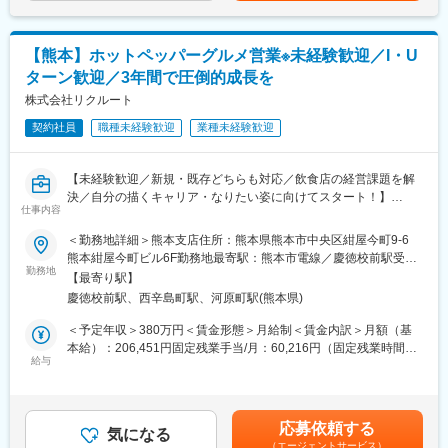
・課題・ニーズの抽出
回)賃金はあくまでも目安の金額であり、選考を通じて上下する可
＼キャリアステップ／
・データ分析に基づく集客や業務・経営支援の企画提案
能性があります。月給(月額)は固定手当を含めた表記です。
3年間の契約社員での採用になります。3年間の契約満了者全員
・企画の実行
に、一律100万円を支給するキャリアアップ支援金制度などがあ
【熊本】ホットペッパーグルメ営業※未経験歓迎／I・U
・効果検証・アフターフォロー
り、転職支援制度なども整っています。（諸条件あり）
ターン歓迎／3年間で圧倒的成長を
卒業後のキャリア：地域ブロック限定の正社員登用・他業種営業
〈一日の流れ〉
株式会社リクルート
（大手広告代理店、IT系、メーカーの営業職等）・企画マーケテ
＜午前＞
ィング職
契約社員
職種未経験歓迎
業種未経験歓迎
・出社後、ミーティングで情報共有
・商談スキルUPのロールプ
変更の範囲：会社の定める業務
・当日の商談準備
【未経験歓迎／新規・既存どちらも対応／飲食店の経営課題を解
＜午後＞
決／自分の描くキャリア・なりたい姿に向けてスタート！】
・お客さま先を訪問し売上アップを目指す企画提案
仕事内容
■メインミッション：
・担当エリアの新規開拓
飲食店抱える経営課題に対して、WEBサイトと連携したデータを
＜勤務地詳細＞熊本支店住所：熊本県熊本市中央区紺屋今町9‐6
・オフィスに戻ってデスクワーク
元に提案を行い、店舗運営を伴走する地域の飲食業界を盛り上げ
熊本紺屋今町ビル6F勤務地最寄駅：熊本市電線／慶徳校前駅受動
・翌日のスケジュール確認や日報を書いて退社
る仕事です！
勤務地
喫煙対策：屋内全面禁煙変更の範囲：会社の定める事業所
【最寄り駅】
■扱うサービス
慶徳校前駅、西辛島町駅、河原町駅(熊本県)
■提案商材：
『ホットペッパーグルメ』：国内最大級のグルメ情報総合サイト
（1）ホットペッパーグルメ：
＜予定年収＞380万円＜賃金形態＞月給制＜賃金内訳＞月額（基
『レストランボード』：0円からカンタンに利用できる集客と接客
「集客が安定しない」「お店の認知度が上がらない」などの集客
本給）：206,451円固定残業手当/月：60,216円（固定残業時間35
に効く予約台帳サービス
に関する課題を広告掲載を通じて解決します。
給与
時間0分/月）超過した時間外労働の残業手当は追加支給＜月給＞
『Airレジ』：0円でカンタンに使えるPOSレジアプリ
（2）レストランボード、Airレジ、Airペイ等：
266,667円（一律手当を含む）＜昇給有無＞有＜残業手当＞有＜
『Airペイ』：カード・電子マネー・QRも使える決済サービス
「予約管理をデジタル化したい」「現場のオペレーションを円滑
給与補足＞■昇給：あり■賞与：年2回（4～9月在籍分を12月、10
『Airシフト』：シフト作成や、スタッフとのやりとり、細かな調
にしたい」などの業務課題を解決するサービスです。
～3月在籍分を6月に、支給）【年収例（1）】380万円営業職／入
整業務もラクになるシフト管理サービス
応募依頼する
気になる
社1年目 固定月給266,667円＋賞与30万円×年2回の場合【年収例
（エージェントサービス）