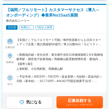
その他：GitHub / GitLab（バージョン管理）、Jira /
・チーム内外のステークホルダーと連携しながら、プロダクトの
Confluence（タスク・ドキュメント管理）
価値最大化に向けて主体的に取り組む
【福岡／フルリモート】カスタマーサクセス（導入～
・自動テストや CI/CD、IaC などを前提に信頼性の高いサービス
変更の範囲：無
オンボーディング）◆業界No1SaaS展開
を構築する
・クラウドネイティブな環境でアプリケーションからインフラま
株式会社ニーリー
で一貫して担当する
正社員
転勤なし
5名以上採用
・セキュリティやプライバシー（個人情報の除去、アクセス制
御）を考慮して設計・実装する
【全国どこでもフルリモート可能／海外投資家からも注目スター
◎プロダクト例 1：データ基盤の開発
トアップ企業／累計調達額56億円／導入社数No1！モビリティ
・GCP等のクラウドを利用したデータパイプラインの開発・運用
仕事内容
SaaS「Park Direct」運営】
・DB・アクセスログ等の多種多様で膨大なデータを収集・処理
＜勤務地詳細＞本社住所：東京都中央区日本橋堀留町1-9-8 勤務地
・DWH・API等、利活用しやすい基盤・インターフェースを提供
■募集背景：
最寄駅：都営地下鉄新宿線／馬喰横山駅受動喫煙対策：敷地内全
・dbtなどを用いたデータ品質を担保するための開発・運用
当社は月極駐車場を管理している不動産管理会社様にオンライン
勤務地
面禁煙
【最寄り駅】
完結のモビリティSaaSを提供しております。これまで紙で管理、
◎プロダクト例 2：データアプリケーション
人形町駅、小伝馬町駅、馬喰横山駅
看板で集客していた月極駐車場に対してDX化を図り、「コスト削
・ データ利活用を行うために社内で利用するウェブアプリケーシ
減」,「業務負荷削減」,「マーケティング集客」支援を実現してお
＜予定年収＞500万円～700万円＜賃金形態＞月給制＜賃金内訳＞
ョン
ります。今回、導入済みの企業の業務効率化の支援を行うカスタ
月額（基本給）：317,733円～444,827円固定残業手当/月：
・バックエンドには大規模データの処理を含む
マーサクセス（導入対応）の方を募集いたします。
給与
98,933円～138,506円（固定残業時間45時間0分/月）超過した時
・インフラからフロントエンドまでを開発している
間外労働の残業手当は追加支給＜月給＞416,666円～583,333円
■業務内容：
（一律手当を含む）＜昇給有無＞有＜残業手当＞有＜給与補足＞※
◎プロダクト例 3：全社大規模ワークフローエンジン
【導入対応】
アサインする等級で変動します。※年に2回等級の見直しがありま
・全社のデータ基盤を支える大規模な（1 日あたり数万コンテナ
応募依頼する
・受注後～利用開始までのスケジュールマネジメント、進捗管理
気になる
す。■賞与：年2回賃金はあくまでも目安の金額であり、選考を通
が動作する）ワークフローエンジン
（エージェントサービス）
・受領した駐車場データの確認、修正対応
じて上下する可能性があります。月給(月額)は固定手当を含めた表
・クラウドの最新技術を取り入れて効率化を実施している