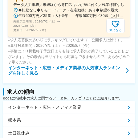
データ入力事務／未経験から専門スキルが身に付く／残業ほぼなし
◆転勤なし◆リモートワーク（在宅勤務）あり◆希望を最大限に考慮◆Uターン・Iターン歓迎東京23区を中心とした首都圏（東京・神奈川・千葉・埼玉など）の各プロジェクト先◎未経験の方は東京本社での研修あり＜プロジェクト先＞■東京23区内千代田・中央・港・新宿・文京・台東・墨田・江東・品川・目黒・大田・世田谷・渋谷・中野・杉並・豊島・北・荒川・板橋・練馬・足立・葛飾・江戸川 等■神奈川横浜・川崎・相模原・横須賀・平塚・茅ヶ崎・大和・厚木 等■千葉舞浜 等■埼玉さいたま市・和光 等▼東京本社東京都目黒区東山3-22-3 3F▼代官山オフィス東京都渋谷区代官山町20-23 フォレストゲート代官山3F▼渋谷オフィス東京都渋谷区道玄坂1-19-2 スプラインビル8F└1階のエイベックスグループが目印▼大阪オフィス大阪府大阪市北区大深町3-40 グランフロント大阪26F▼名古屋オフィス愛知県名古屋市中区錦2-7-7 プラウドタワー23F※千葉・滋賀にサテライトオフィス開設済み※札幌・仙台・福岡へも展開予定◆アクセスプロジェクト先による
年収600万円／35歳（入社5年） 年収500万円／30歳（入社4年）
掲載予定期間：
2026/7/2（木）
〜
2026/9/30（水）
気になる
更新日：
2026/7/2（木）
※求人応募数の多い順にランキングしています（非公開求人は除く）。
※集計対象期間：2026/8/1（土）～2026/8/7（金）
※事情により掲載終了予定日よりも前に求人募集が終了していることもご
ざいます。その場合は当サイトから応募はできませんので、あらかじめご
了承ください。
インターネット・広告・メディア業界
の人気求人ランキン
グを詳しく見る
求人の傾向
dodaに掲載中の求人に関するデータを、カテゴリごとにご紹介します。
インターネット・広告・メディア業界
熊本県
土日祝休み