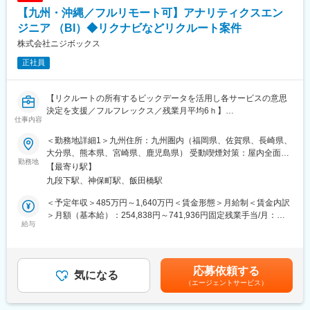
経営に対して数千万円規模の利益改善が見込めるようなインパク
【九州・沖縄／フルリモート可】アナリティクスエン
トのある業務に携わることができます。
ジニア （BI）◆リクナビなどリクルート案件
■当ポジションの魅力：
株式会社ニジボックス
・会員数が6,300万名を超えているPayPay社や、LINEヤフー社と
正社員
協業をしているので、大規模データに触れながら課題分析～改善
に取り組むことができます。
・異業界と比較してデータのボリュームと種類が多く、データサ
【リクルートの所有するビックデータを活用し各サービスの意思
イエンスの力でモデル作成や施策を開発すると、経営的な効果を
決定を支援／フルフレックス／残業月平均6ｈ】
感じることができ事業への貢献度が高いです。
仕事内容
・ご入社後のキャリアアップとして、メンバーの育成・管理まで
『ホットペッパーグルメ』、『SUUMO』、『Airビジネスツール
を担うマネジメントポジションだけでなく、エキスパート的役割
＜勤務地詳細1＞九州住所：九州圏内（福岡県、佐賀県、長崎県、
ズ』といったリクルートの各サービスプロダクトにおけるAdobe
としてデータサイエンティストのスペシャリストを目指せます。
大分県、熊本県、宮崎県、鹿児島県） 受動喫煙対策：屋内全面禁
Analyticsを活用したデータ取得の要件定義、設計、開発、検証業
勤務地
・スピード感のある環境で会社の利益に直結する案件に携わるこ
煙＜勤務地詳細2＞本社住所：東京都千代田区九段北1丁目14-6 九
【最寄り駅】
務を通じてユーザー行動データの取得と活用を支える役割を担っ
とができるので、常にエキサイティングな経験ができます。
段坂上KSビル 南棟4階勤務地最寄駅：東京メトロ東西線半蔵門線
九段下駅、神保町駅、飯田橋駅
ていただきます。
・機械学習ツールとしてDataRobot、DWHとしてGCPを導入し、
／九段下駅受動喫煙対策：屋内全面禁煙＜勤務地詳細3＞沖縄住
自動化や精度向上のための技術も積極的に取り入れています。
所：沖縄県 受動喫煙対策：敷地内喫煙可能場所あり変更の範囲：
＜予定年収＞485万円～1,640万円＜賃金形態＞月給制＜賃金内訳
◎Adobe Analyticsを用いた計測要件の定義
・一定の出社はありますがリモートワークも可能なためワークラ
会社の定める事業所（リモートワーク含む）
＞月額（基本給）：254,838円～741,936円固定残業手当/月：
・各サービスのKPIやUX改善目標に基づいたトラッキング設計
給与
イフバランスを保ちながら働くことができます。
74,329円～216,398円（固定残業時間35時間0分/月）超過した時
・プロダクトマネージャーやデータアナリストとの要件すり合わ
間外労働の残業手当は追加支給＜月給＞329,167円～958,334円
せ
変更の範囲：会社の定める業務
（一律手当を含む）＜昇給有無＞有＜残業手当＞有＜給与補足＞※
◎タグマネジメントツールの実装・管理
給与詳細は、経験、能力、年齢を考慮の上決定します。※固定残業
応募依頼する
・JavaScriptによるカスタムイベントの実装
気になる
手当は「グレード手当」として支給します。■査定：年2回■賞
（エージェントサービス）
◎実装後の検証・デバッグ
与：年2回（6月と12月）賃金はあくまでも目安の金額であり、選
・Adobe Debuggerやネットワークモニタを用いたデータ確認
考を通じて上下する可能性があります。月給(月額)は固定手当を含