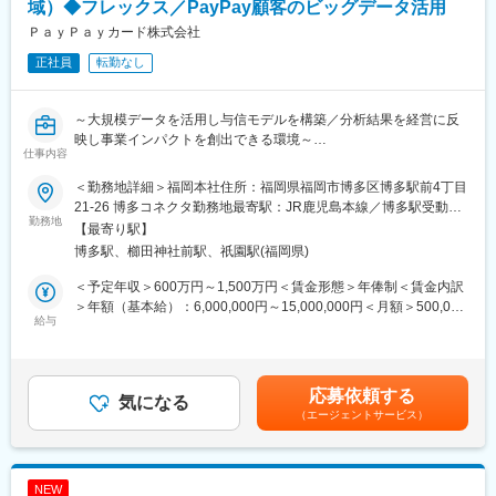
タを用いた分析によって顧客行動を可視化し次なる施策への示唆
域）◆フレックス／PayPay顧客のビッグデータ活用
を導く非常に重要なポジションです
ＰａｙＰａｙカード株式会社
・Google Analytics 4を用いた計測や分析はもちろん、基幹データ
正社員
転勤なし
やPayPayが保有する膨大なデータとの紐づけを行った分析も可能
であり、扱えるデータとしては数千万人規模となるため非常にや
りがいのある業務です。
～大規模データを活用し与信モデルを構築／分析結果を経営に反
・データを用いたマーケティング活動は現在も実施しています
映し事業インパクトを創出できる環境～
が、すべてのデータを活用できている状態ではなく、その人次第
仕事内容
でまだまだ新しい発見や新しい使い方を生み出すことができる環
与信領域の部門において、統計的手法や機械学習的手法を使った
境です
＜勤務地詳細＞福岡本社住所：福岡県福岡市博多区博多駅前4丁目
高度な分析を行い、分析した結果を業務適応していただきます。
21-26 博多コネクタ勤務地最寄駅：JR鹿児島本線／博多駅受動喫
※グループ企業であるPayPayのメンバーや社内の現場メンバーと
勤務地
■募集背景：
煙対策：屋内喫煙可能場所あり変更の範囲：会社の定める事業所
【最寄り駅】
協業し、与信領域に特化した案件を複数ご担当いただきます。
当社はPayPayグループにおいて成長の中核を担う、クレジットカ
（リモートワーク含む）
博多駅、櫛田神社前駅、祇園駅(福岡県)
ードをはじめとするPayPayを通じた決済サービスを提供していま
■組織・チーム紹介：
す。事業の拡大に合わせて、データ分析の重要性も上がってきて
＜予定年収＞600万円～1,500万円＜賃金形態＞年俸制＜賃金内訳
審査企画本部は、データとデジタルテクノロジーによってサービ
いる中、当社のマーケティング領域においては大量に存在する顧
＞年額（基本給）：6,000,000円～15,000,000円＜月額＞500,000
ス・事業・働き方の変革、アップデートを推進していくことをミ
給与
客行動データを分析し定量的なデータに基づいたマーケティング
円～1,250,000円（12分割）＜昇給有無＞有＜残業手当＞有＜給
ッションとして掲げ、各事業部と伴走しながらデータドリブン環
企画に活用していくことが急務です。PayPayカードのみならず
与補足＞※給与詳細は経験、業績、スキル、貢献に応じ、当社規程
境へのシフトを推進しています。
PayPayも含めた数千万人の顧客行動データを扱うことが可能な環
により決定します。■昇給：年1回（4月）■特別一時金（インセン
今回募集の審査分析部は10名で構成をされており、AIや機械学習
境の中で、即戦力としてご活躍いただける方を歓迎します
ティブ）：年1回（会社業績および個人貢献度によりを支給）賃金
応募依頼する
などデータサイエンティストとしての高度な分析を行い、分析結
気になる
はあくまでも目安の金額であり、選考を通じて上下する可能性が
（エージェントサービス）
果を業務適用することがミッションです。
変更の範囲：会社の定める業務
あります。月給(月額)は固定手当を含めた表記です。
担当領域は審査と債権回収となり、本部内の課題を抽出し解決に
導くのが当ポジションの担う役割です。現在、審査や債権回収に
おけるモデリング～アクション実施等、案件が多数走っており、
NEW