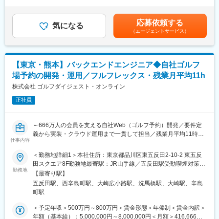
月）超過した時間外労働の残業手当は追加支給＜月給＞248,000
・リーダー・マネージャーへの昇格機会があります。
・既存顧客（行政・一般企業）への提案営業および関係構築
円～350,000円（一律手当を含む）＜昇給有無＞有＜残業手当＞
・テレビCM・新聞広告などマスメディアの企画立案・折衝
有＜給与補足＞■昇給：年1回■賞与：年2回（平均2.4ヶ月）賃金
◆ふるさと納税プロモーションでも九州トップクラス◆
応募依頼する
・Web広告、SNS施策の戦略設計・効果改善
気になる
はあくまでも目安の金額であり、選考を通じて上下する可能性が
ふるさと納税ポータルサイトで各地の自治体に代わってECサイト
（エージェントサービス）
・行政案件のPR企画およびイベント運営の統括
あります。月給(月額)は固定手当を含めた表記です。
の運営も行なっています。
・放送局・制作会社と連携した番組企画・コンテンツ開発
個人向け、企業向けの双方から実績・ノウハウを蓄積。
・販促ツール制作（紙・デジタル）のディレクション
全国の自治体のプロモーションを多数手がけており、九州トップ
・プロジェクト全体の進行管理（スケジュール／予算／品質）
クラスのシェアを誇ります。
【東京・熊本】バックエンドエンジニア◆自社ゴルフ
・若手メンバーへの指導・案件伴走
場予約の開発・運用／フルフレックス・残業月平均11h
■当社について：
【担当案件について】
株式会社 ゴルフダイジェスト・オンライン
EC運営代行・コンサルティングを核に成長してきた企業で、楽
・案件規模は大小さまざまで、グループ企業との連携により大規
天・Amazon等のモール支援に加え、ふるさと納税領域でも自治
正社員
模案件にも対応可能
体の寄付額向上を支援。商品開発やブランディングにも強みを持
・案件構成比は、グループ連携：約3割／行政系：約3割／一般企
ち、地域活性化とECビジネスを掛け合わせた事業を全国・アジア
業：約4割
へ展開している。
～666万人の会員を支える自社Web（ゴルフ予約）開発／要件定
→公共性の高い案件と民間企業のプロモーション双方に携わるこ
義から実装・クラウド運用まで一貫して担当／残業月平均11時
とができ、幅広い経験を積めます。
仕事内容
変更の範囲：会社の定める業務
間・完全週休2日／土日祝休み／ゴルフコンペやゴルフ休暇などあ
り～
＜勤務地詳細1＞本社住所：東京都品川区東五反田2-10-2 東五反
【業務の特徴】
田スクエア8F勤務地最寄駅：JR山手線／五反田駅受動喫煙対策：
テレビCM制作や広告運用に加え、
バックエンドエンジニアとして、自社サービスに関するシステム
勤務地
屋内全面禁煙＜勤務地詳細2＞熊本支社住所：熊本県熊本市中央区
・地域密着型イベント（職場体験、スポーツ大会 等）
【最寄り駅】
開発を行っていただきます。主にはゴルフ場予約システムのWeb
桜町4-10 第１甲斐田ビル５階受動喫煙対策：屋内全面禁煙変更の
・映画制作・上映プロモーションなどのコンテンツビジネス
五反田駅、西辛島町駅、大崎広小路駅、洗馬橋駅、大崎駅、辛島
アプリケーション開発をお願いすることを想定しており、経験等
範囲：会社の定める事業所（リモートワーク含む）
といった、広告の枠を超えたプロデュース領域まで対応していま
町駅
によって対応範囲をご相談させていただく予定です。
す。
＜予定年収＞500万円～800万円＜賃金形態＞年俸制＜賃金内訳＞
主任クラスには、これらの案件を主体的に推進し、品質・成果に
自社開発ならではのしっかりとコードを書く工程もあれば、外部
年額（基本給）：5,000,000円～8,000,000円＜月額＞416,666円
責任を持つ役割が期待されます。