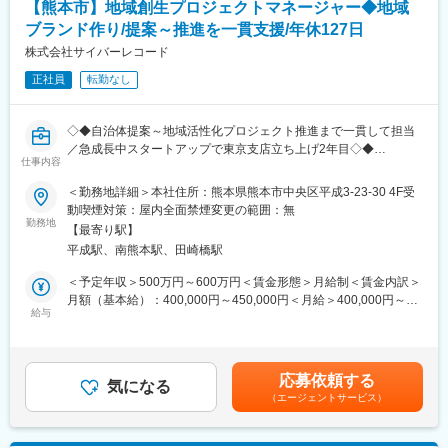
【熊本市】地域創生プロジェクトマネージャー◆地域
■福利厚生：
ブランド作り/提案～推進を一貫支援/年休127日
■こんな方におすすめ！
資格取得支援制度、U・Iターン支援等充実した福利厚生が整って
・地方創生や地域活性化に強い関心がある方
株式会社サイバーレコード
います。定期健康診断や各種予防接種も会社負担で実施していま
・地元に貢献したい、地域を盛り上げたいという想いをお持ちの
す。
正社員
転勤なし
方
・単なる営業ではなく、「人」と「企業」をつなぐ価値創出にや
変更の範囲：会社の定める業務
りがいを感じる方
◇◆自治体提案～地域活性化プロジェクト推進まで一貫して担当
・IPOを目指す企業で、組織づくりや事業拡大に主体的に関わりた
／急成長中スタートアップで東京支店立ち上げ2年目◇◆
い方
仕事内容
■職務内容：
＜勤務地詳細＞本社住所：熊本県熊本市中央区平成3-23-30 4F受
■チーム構成：
全国の自治体に対する新規提案活動と、受託後の地域活性化プロ
動喫煙対策：屋内全面禁煙変更の範囲：無
３～5名の営業がおります！
ジェクトの推進を担当していただきます。
勤務地
【最寄り駅】
単なる営業職ではなく、自治体への提案から事業立ち上げ、地域
■キャリアステップについて
平成駅、南熊本駅、田崎橋駅
事業者との連携、商品開発、PR施策の実行まで幅広く携われるポ
基本的には以下のようなステップで成長いただきます。
ジションです。
＜予定年収＞500万円～600万円＜賃金形態＞月給制＜賃金内訳＞
メンバー（法人営業）→マネージャー→支社長代理（拠点マネジ
地域創生事業の責任者候補として、事業全体を推進していただく
月額（基本給）：400,000円～450,000円＜月給＞400,000円～
メント補佐）→拠点長（支社長）
ことを期待しています。
給与
450,000円＜昇給有無＞有＜残業手当＞有＜給与補足＞■昇給：年
特に現在は、全国への拠点展開フェーズにあるため、
1回■賞与：年2回（3.00ヶ月分＊前年度実績）賃金はあくまでも
マネージャー候補や支社長代理など、早期にマネジメントポジシ
■詳細：
目安の金額であり、選考を通じて上下する可能性があります。月
ョンへ挑戦できる機会が豊富です。
自治体向けソリューションの提案から、受託後の地域活性化プロ
給(月額)は固定手当を含めた表記です。
応募依頼する
ジェクトの統括までお任せします。
気になる
■当社について
（エージェントサービス）
・自治体への新規提案・課題ヒアリング
沖縄のセールスチームは現在3名+マネージャーの体制です。
・地域創生事業の企画立案および提案書作成
インタラクティブ株式会社は2030年までの上場（IPO）を目指
・自治体・地域事業者との折衝／アライアンス推進
し、事業・組織ともに拡大フェーズにあります。