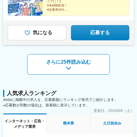
ニアに！】
ターネットから駐車場探しができるので、三方よしのサービスで
県熊本市中央区下通1-3-8 下通NSビルディング6階 最寄り駅／通
#未経験歓迎！
す。
町筋駅その他、プロジェクト先（愛知・大阪・京都・兵庫・福
#定着率93%
岡）受動喫煙対策：屋内原則禁煙
#フルリモートあり
#年間休日120日以上
#光熱費込月々3万円で住める独身寮が東京・千葉に！
（家具・家電つき）
気になる
応募する
さらに25件読み込む
人気求人ランキング
dodaに掲載中の求人を、応募数順にランキング形式でご紹介します。
※応募数が同数の場合は、新着順に表示しています。
更新日：
2026/8/8（土）
インターネット・広告・
熊本県
土日祝休み
メディア業界