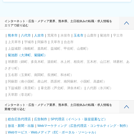
インターネット・広告・メディア業界、熊本県、土日祝休みの転職・求人情報を
エリアで絞り込む
熊本市
八代市
人吉市
荒尾市
水俣市
玉名市
山鹿市
菊池市
宇土市
上天草市
宇城市
阿蘇市
天草市
合志市
上益城郡（御船町、嘉島町、益城町、甲佐町、山都町）
菊池郡（大津町、菊陽町）
球磨郡（錦町、多良木町、湯前町、水上村、相良村、五木村、山江村、球磨村、あ
さぎり町）
玉名郡（玉東町、南関町、長洲町、和水町）
阿蘇郡（南小国町、産山村、西原村、南阿蘇村、小国町、高森町）
下益城郡（美里町）
葦北郡（芦北町、津奈木町）
八代郡（氷川町）
天草郡（苓北町）
インターネット・広告・メディア業界、熊本県、土日祝休みの転職・求人情報を
業種で絞り込む
総合広告代理店
広告制作
SP代理店（イベント・販促提案など）
放送・新聞・出版
Webマーケティング（広告代理店・コンサルティング・制作）
Webサービス・Webメディア（EC・ポータル・ソーシャル）