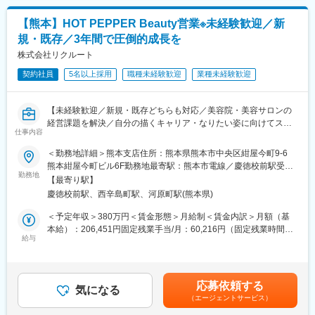
・架電による新規アポイント獲得（新規顧客開拓時のみ）
能性があります。月給(月額)は固定手当を含めた表記です。
・課題・ニーズの抽出
【熊本】HOT PEPPER Beauty営業※未経験歓迎／新
・データ分析に基づく集客や業務・経営支援の企画提案
規・既存／3年間で圧倒的成長を
・企画の実行
・効果検証・アフターフォローの実施
株式会社リクルート
契約社員
5名以上採用
職種未経験歓迎
業種未経験歓迎
〈一日の流れ(例)〉
＜午前＞
・出社後、ミーティングで情報共有
【未経験歓迎／新規・既存どちらも対応／美容院・美容サロンの
・商談スキルUPのロールプレイ
経営課題を解決／自分の描くキャリア・なりたい姿に向けてスタ
・当日の商談準備
仕事内容
ート！】
＜午後＞
■メインミッション：
＜勤務地詳細＞熊本支店住所：熊本県熊本市中央区紺屋今町9‐6
・お客さま先を訪問し売上アップを目指す企画を提案
美容院・美容サロンの抱える経営課題に対して、WEBサイトと連
熊本紺屋今町ビル6F勤務地最寄駅：熊本市電線／慶徳校前駅受動
・担当エリアの新規開拓
携したデータを元に提案を行い、店舗運営を伴走して地域の美容
勤務地
喫煙対策：屋内全面禁煙変更の範囲：会社の定める事業所
・オフィスに戻ってデスクワーク
【最寄り駅】
業界を盛り上げる仕事です！
・翌日のスケジュール確認や日報
慶徳校前駅、西辛島町駅、河原町駅(熊本県)
■提案商材：
＜予定年収＞380万円＜賃金形態＞月給制＜賃金内訳＞月額（基
■扱うサービス
（1）ホットペッパービューティー：
本給）：206,451円固定残業手当/月：60,216円（固定残業時間35
『HOT PEPPER Beauty』：国内最大級のヘアサロン、リラク＆
「集客が安定しない」「お店の認知度が上がらない」などの集客
給与
時間0分/月）超過した時間外労働の残業手当は追加支給＜月給＞
ビューティーサロンの検索・予約サイトです。
に関する課題を広告掲載を通じて解決します。
266,667円（一律手当を含む）＜昇給有無＞有＜残業手当＞有＜
『サロンボード』：美容サロンの予約業務を進化させ業務効率・
（2）サロンボード：
給与補足＞■昇給：あり■賞与：年2回（4～9月在籍分を12月、10
集客力を高める予約・顧客管理システムです。
「予約管理をデジタル化したい」「現場のオペレーションを円滑
～3月在籍分を6月に、支給）【年収例（1）】380万円営業職／入
応募依頼する
にしたい」などの業務課題を解決するサービスです。
気になる
社1年目 固定月給266,667円＋賞与30万円×年2回の場合【年収例
■働く環境
（エージェントサービス）
（2）】年収420万円 営業職／ 経験2年 ／月給30万円＋賞与(年二
20代・30代の若手メンバーが活躍中。中途入社は90％以上です。
■営業スタイル：