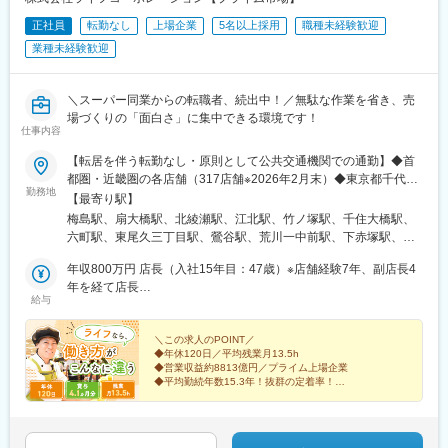
正社員
転勤なし
上場企業
5名以上採用
職種未経験歓迎
業種未経験歓迎
＼スーパー同業からの転職者、続出中！／無駄な作業を省き、売
場づくりの「面白さ」に集中できる環境です！
仕事内容
【転居を伴う転勤なし・原則として公共交通機関での通勤】◆首
都圏・近畿圏の各店舗（317店舗※2026年2月末）◆東京都千代田
勤務地
区／荒川区／台東区／文京区／北区／足立区／葛飾区／墨田区／
【最寄り駅】
江戸川区／江東区／品川区／大田区／渋谷区／目黒区／世田谷区
梅島駅、扇大橋駅、北綾瀬駅、江北駅、竹ノ塚駅、千住大橋駅、
／新宿区／中野区／杉並区／豊島区／板橋区／練馬区／港区／中
六町駅、東尾久三丁目駅、鶯谷駅、荒川一中前駅、下赤塚駅、新
央区／武蔵野市／調布市／府中市／国立市◆埼玉県さいたま市／
板橋駅、板橋区役所前駅、本蓮沼駅、篠崎駅、小岩駅、船堀駅、
吉川市／越谷市／蕨市／新座市／所沢市◆神奈川県川崎市／横浜
年収800万円 店長（入社15年目：47歳）※店舗経験7年、副店長4
新小岩駅、瑞江駅、鵜の木駅、大森町駅、大鳥居駅、長原駅(東京
市／鎌倉市／相模原市／藤沢市◆千葉県千葉市／松戸市／市川市
年を経て店長
都)、京急蒲田駅、蓮沼駅、馬込駅、京成立石駅、京成小岩駅、お
給与
／柏市／佐倉市◆大阪府大阪市／柏原市／門真市／岸和田市／堺
年収680万円 課長代理（入社10年目：37歳）※店舗経験6年を経て
花茶屋駅、金町駅(東京都)、北赤羽駅、亀戸駅、亀戸水神駅、豊洲
市／吹田市／摂津市／高石市／高槻市／豊中市／富田林市／寝屋
本社勤務
駅、国際展示場駅、東大島駅、住吉駅(東京都)、大崎駅、戸越銀座
川市／羽曳野市／東大阪市／枚方市／松原市／箕面市／守口市／
＼この求人のPOINT／
駅、五反田駅、武蔵小山駅、恵比寿駅、笹塚駅、渋谷駅、幡ケ谷
◆年休120日／平均残業月13.5h
八尾市◆京都府右京区／上京区／北区／左京区／下京区／中京区
駅、牛込柳町駅、四ツ谷駅、新宿三丁目駅、若松河田駅、西荻窪
◆営業収益約8813億円／プライム上場企業
／伏見区／城陽市／八幡市◆兵庫県尼崎市／神崎郡／中央区／長
駅、押上駅、菊川駅(東京都)、錦糸町駅、東向島駅、桜新町駅、経
◆平均勤続年数15.3年！抜群の定着率！
田区／東灘区／西宮市／須磨区／宝塚市／芦屋市◆奈良県御所市
◆転勤なし
堂駅、千歳烏山駅、下北沢駅、浅草駅(ＴＸ)、新御徒町駅、上野広
◆未経験歓迎！イチからしっかりサポート
／大和高田市／吉野郡◎勤務地詳細はHPをご覧ください。※原
小路駅、勝どき駅、浅草橋駅、要町駅、落合南長崎駅、新大塚
◆賞与4.1カ月分
則、自宅から通える範囲の店舗へ配属・異動となります。※受動喫
駅、千川駅、沼袋駅、中野駅(東京都)、中野坂上駅、東中野駅、中
◆女性リーダーも活躍中！