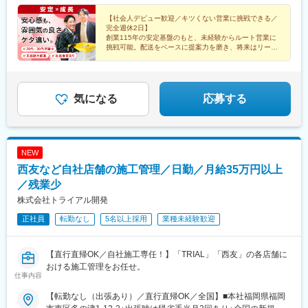
【社会人デビュー歓迎／キツくない営業に挑戦できる／
完全週休2日】
創業115年の安定基盤のもと、未経験からルート営業に
挑戦可能。配送をベースに提案力を磨き、将来はリーダ
ーやマネージャーへのステップアップも目指せます。
気になる
応募する
NEW
西友など自社店舗の施工管理／日勤／月給35万円以上
／残業少
株式会社トライアル開発
正社員
転勤なし
5名以上採用
業種未経験歓迎
【直行直帰OK／自社施工専任！】「TRIAL」「西友」の各店舗に
おける施工管理をお任せ。
仕事内容
【転勤なし（出張あり）／直行直帰OK／全国】■本社福岡県福岡