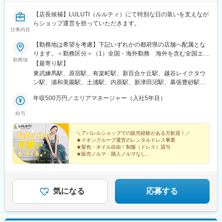
【店長候補】LULUTI（ルルティ）にて特別な日の装いを支えなが
らショップ運営を担っていただきます。
仕事内容
【勤務地は希望を考慮】下記いずれかの都府県の店舗へ配属とな
ります。＜勤務区分＞（1）全国・海外勤務 海外を含む全国エリ
勤務地
アで、転居を伴う転勤が発生します。（2）ブロック内勤務 ルル
【最寄り駅】
ティ店舗がある関東・中部・西日本エリア内で転居を伴う転勤が
東武練馬駅、原宿駅、有楽町駅、新百合ケ丘駅、越谷レイクタウ
発生します。（3）地域限定勤務 通勤範囲で転居を伴わない転勤
ン駅、浦和美園駅、土浦駅、内原駅、新津田沼駅、幕張豊砂駅、
が発生します。※(1)・(2)は将来的に転居を伴う転勤がございま
ナゴヤドーム前矢田駅、南大高駅、新加納駅、自動車学校前駅、
す。※詳細な就業場所・業務の変更の範囲については労働条件明示
年収500万円／エリアマネージャー（入社5年目）
宇野辺駅、忍ケ丘駅、北花田駅、天神川駅、明治神宮前駅、銀座
時にお伝えさせていただきます。※社宅手配、住宅助成金制度あり
駅、津田沼駅、矢田駅(愛知県)、茨木駅、矢賀駅、銀座一丁目駅、
給与
（規定あり 転居を伴う転勤がある勤務区分のみ）＜LULUTI展開
京成津田沼駅
店舗＞東京（板橋／原宿／有楽町マルイ）神奈川（新百合ヶ丘）
埼玉（レイクタウン／浦和美園）茨城（土浦／水戸内原）千葉
＼アパレルショップでの販売経験がある方歓迎！／
★イオングループ運営のレンタルドレス事業
（津田沼／幕張新都心※8/6OPEN）愛知（ナゴヤドーム前／大
★髪色・ネイル自由！制服（ドレス）貸与
高）岐阜（各務原インター）静岡（浜松市野）大阪（茨木／四條
★販売ノルマ・購入ノルマなし
畷／堺北花田）広島（広島府中）
★試着接客がメイン！「売る」接客ではなく「叶える」
接客
★賞与年3回
★年間休日125日
気になる
応募する