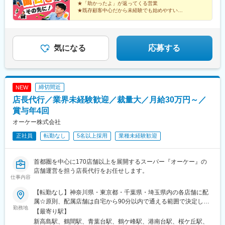
★「助かったよ」が返ってくる営業
★既存顧客中心だから未経験でも始めやすい
★月給28万円～／転勤なし
★定着率90％！長く活躍できる環境
気になる
応募する
締切間近
NEW
店長代行／業界未経験歓迎／裁量大／月給30万円～／
賞与年4回
オーケー株式会社
正社員
転勤なし
5名以上採用
業種未経験歓迎
首都圏を中心に170店舗以上を展開するスーパー『オーケー』の
店舗運営を担う店長代行をお任せします。
仕事内容
【転勤なし】神奈川県・東京都・千葉県・埼玉県内の各店舗に配
属☆原則、配属店舗は自宅から90分以内で通える範囲で決定しま
勤務地
す（転居を伴う異動無し）。なお、希望があれば転居を伴う異動
【最寄り駅】
（関東・関西）を検討する場合もございます。※転居を伴う異動の
新高島駅、鶴間駅、青葉台駅、鶴ケ峰駅、港南台駅、桜ケ丘駅、