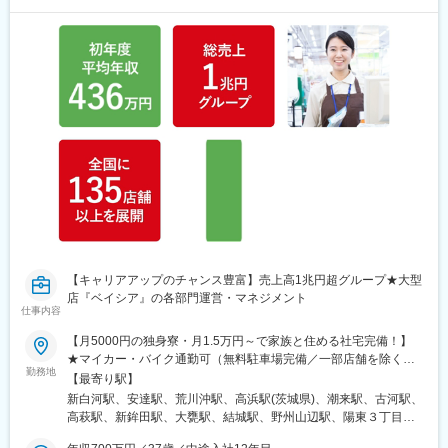
【キャリアアップのチャンス豊富】売上高1兆円超グループ★大型
店『ベイシア』の各部門運営・マネジメント
仕事内容
【月5000円の独身寮・月1.5万円～で家族と住める社宅完備！】
★マイカー・バイク通勤可（無料駐車場完備／一部店舗を除く）
勤務地
★東北・関東・北信越・東海・関西エリアの各店舗★将来的にエ
【最寄り駅】
リア社員制度あり※勤務地は、希望を考慮して決定します※勤務地
新白河駅、安達駅、荒川沖駅、高浜駅(茨城県)、潮来駅、古河駅、
の詳細はHPからもご確認いただけます＜東北エリア＞福島県（2
高萩駅、新鉾田駅、大甕駅、結城駅、野州山辺駅、陽東３丁目
店舗）＜関東エリア＞茨城県（8店舗）、栃木県（13店舗）、群
駅、西那須野駅、小山駅、氏家駅、大平下駅、烏山駅、大桑駅(栃