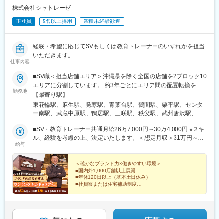
株式会社シャトレーゼ
正社員
5名以上採用
業種未経験歓迎
経験・希望に応じてSVもしくは教育トレーナーのいずれかを担当
いただきます。
仕事内容
■SV職＜担当店舗エリア＞沖縄県を除く全国の店舗を2ブロック10
エリアに分割しています。 約3年ごとにエリア間の配置転換を行
勤務地
い、多様な経験を積みながらキャリア形成いただきます。・北海
【最寄り駅】
道・東北 ・北関東 ・埼玉千葉 ・東京神奈川 ・北陸甲信越 ・東海
東花輪駅、麻生駅、発寒駅、青葉台駅、鶴間駅、栗平駅、センタ
・近畿 ・兵庫中四国 ・九州※全国転勤が発生するポジションです※
ー南駅、武蔵中原駅、鴨居駅、三咲駅、秩父駅、武州唐沢駅、和
初任地希望エリアが御座いましたら面接時にご相談ください※直営
光市駅、祝園駅、西明石駅、梅島駅、新高島平駅、葛西駅、柴又
店舗がないエリアの研修は近隣エリア店舗で実施頂きます※車での
■SV・教育トレーナー共通月給26万7,000円～30万4,000円 ※スキ
駅、恵比寿駅、代々木公園駅、新宿御苑前駅、阿佐ケ谷駅、京成
移動がメインとなります（運転免許／経験必須）■教育トレーナー
ル、経験を考慮の上、決定いたします。＜想定月収＞31万円～44
曳舟駅、築地市場駅、永田町駅、池袋駅、白金台駅、乃木坂駅、
給与
職本社：山梨県甲府市下曽根町3440-1※全国店舗への出張あり
万円（月給＋諸手当）
自由が丘駅、中目黒駅、東小金井駅、羽村駅、大橋駅(福岡県)、茶
（月4～5回）受動喫煙対策：分煙
山駅(福岡県)、赤間駅、小淵沢駅、竜王駅、石和温泉駅、甲府駅、
＜確かなブランド力×働きやすい環境＞
国母駅、酒折駅、波高島駅、新琴似駅、センター北駅、二和向台
■国内外1,000店舗以上展開
駅、毛呂駅、西高島平駅、代官山駅、代々木八幡駅、四谷三丁目
■年休120日以上（基本土日休み）
駅、新宿三丁目駅、南阿佐ケ谷駅、曳舟駅、東銀座駅、赤坂見附
■社員寮または住宅補助制度
■家族手当
駅、東池袋駅、白金高輪駅、九品仏駅、高島平駅、千駄ケ谷駅、
■食事手当
銀座駅、麹町駅、都電雑司ケ谷駅、奥沢駅
■退職金制度
経営視点やマネジメント力を磨きながら、長くキャリア