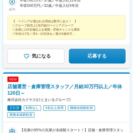
馬県（38店舗）、埼玉県（23店舗）、千葉県（23店舗）、東京都
年収700万円／37歳／中途入社12年目
木県)、下今市駅、七井駅、真岡駅、矢板駅、安中駅、磯部駅(群馬
（1店舗）、神奈川県（1店舗）、山梨県（3店舗）＜東海エリア
年収500万円／32歳／中途入社5年目
県)、伊勢崎駅、国定駅、新伊勢崎駅、多々良駅、西小泉駅、木崎
給与
＞岐阜県（1店舗）、静岡県（8店舗）、愛知県（6店舗）＜北信
駅、竜舞駅、細谷駅(群馬県)、山前駅、上州福島駅、新桐生駅、新
越エリア＞新潟県（2店舗）、長野県（6店舗）＜関西エリア＞滋
里駅(群馬県)、渋川駅、敷島駅、吉井駅(群馬県)、倉賀野駅、上州
【 ベイシアが選ばれる理由は数字にあり！ 】
賀県（2店舗）＼＼嬉しい制度を完備★／／★帰省旅費制度1カ月
七日市駅、沼田駅、群馬原町駅、群馬総社駅、大胡駅、片貝駅、
◇グループ総売上1兆円超のベイシアグループ
1回を上限に、年6～12回まで帰省旅費を実費で補助。気兼ねなく
前橋大島駅、井野駅(群馬県)、中央前橋駅、駒形駅、樋越駅、前橋
◇全国に135店舗以上を展開・昇格チャンスも豊富
拠点地に帰れるよう採用された制度です。★エリア社員制度入社8
駅、赤城駅、上毛高原駅、伊奈中央駅、越生駅、栗橋駅、神保原
◇年休117日／月9～10日休み／最大6連休可
年目以降は、転居を伴う転勤のない働き方も選択できます。結婚
◇残業月平均10～20時間
駅、鶴ケ島駅、持田駅、笠幡駅、明覚駅、森林公園駅(埼玉県)、新
◇家族手当など各種手当充実
や育児、介護など社員のライフスタイルを考慮した制度になって
座駅、武州長瀬駅、羽生駅、武蔵高萩駅、深谷駅、ふかや花園
います。※受動喫煙対策：オフィス内禁煙・分煙
駅、明戸駅、児玉駅、鴻巣駅、飯岡駅、旭駅(千葉県)、三門駅、八
幡宿駅、千葉ニュータウン中央駅、大網駅、勝浦駅、小見川駅、
気になる
応募する
安房鴨川駅、巌根駅、佐倉駅、芝山千代田駅、八日市場駅、おゆ
み野駅、上総一ノ宮駅、求名駅、公津の杜駅、流山おおたかの森
駅、清水公園駅、津田沼駅、新茂原駅、八街駅、館山駅、金子
駅、三崎口駅、禾生駅、富士山駅、春日居町駅、関駅(岐阜県)、豊
NEW
岡駅(静岡県)、菊川駅(静岡県)、掛川駅、都田駅、舞阪駅、浜松
店舗運営・倉庫管理スタッフ／月給30万円以上／年休
駅、藤枝駅、六合駅、三河鹿島駅、常滑駅、多屋駅、公園西駅、
稲永駅、黒笹駅、豊栄駅、春日山駅、屋代駅、テクノさかき駅、
120日～
田中駅、飯山駅、豊科駅、佐久平駅、彦根駅、三雲駅、宇都宮大
株式会社カクヤス(ひとまいるグループ)
学陽東キャンパス駅、今市駅、上泉駅、大間々駅、新津田沼駅、
正社員
転勤なし
5名以上採用
職種未経験歓迎
愛・地球博記念公園駅、岩村田駅
業種未経験歓迎
【先輩の95%の先輩が未経験スタート！】店舗・倉庫管理スタッ