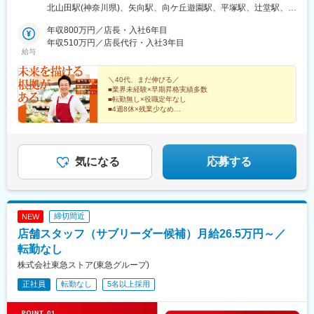
場合、諸費用は会社負担（社内規定有）【本社】神奈川県横浜市
北山田駅(神奈川県)、矢向駅、向ケ丘遊園駅、平塚駅、辻堂駅、宮
西区みなとみらい6-3-6【神奈川県】横浜市、川崎市、藤沢市、逗
崎台駅、あざみ野駅、武蔵新城駅、本厚木駅、東門前駅、元町・
子市、相模原市、大和市、伊勢原市、厚木市、平塚市【東京都】
年収800万円／店長・入社6年目
中華街駅、伊勢原駅、山手駅、新子安駅、三ツ境駅、金沢文庫
大田区、品川区、世田谷区、渋谷区、板橋区、北区、足立区、杉
年収510万円／店長代行・入社3年目
駅、南橋本駅、新杉田駅、湘南台駅、藤沢駅、川和町駅、上溝
給与
並区、練馬区、中野区、江戸川区、江東区、台東区、町田市、立
駅、溝の口駅、橋本駅(神奈川県)、妙蓮寺駅、日吉本町駅、東戸塚
川市、三鷹市、小金井市、国分寺市、八王子市、清瀬市、狛江
駅、高座渋谷駅、踊場駅、相模原駅、生田駅(神奈川県)、長津田
市、昭島市、調布市、武蔵野市【千葉県】千葉市、船橋市、浦安
＼40代、まだ伸びる／
駅、逗子駅、並木北駅、上大岡駅、港町駅、高田駅(神奈川県)、セ
■業界未経験×早期昇格実績多数
市、市川市、習志野市、佐倉市、八千代市【埼玉県】さいたま
ンター南駅、古淵駅、都筑ふれあいの丘駅、小岩駅、立会川駅、
■転勤無し×役職定年なし
市、川口市、川越市、草加市、戸田市、三郷市、所沢市、新座市
大泉学園駅、綾瀬駅、上井草駅、東雲駅(東京都)、馬喰横山駅、板
■4週8休×残業少なめ
■将来的には年収1000万も目指せます
橋本町駅、銀座一丁目駅、田町駅(東京都)、上板橋駅、浅草駅(Ｔ
Ｘ)、新江古田駅、住吉駅(東京都)、栄町駅(東京都)、井荻駅、光が
年商10億～100億円規模の店舗経営に
丘駅、雑色駅、小竹向原駅、椎名町駅、本蓮沼駅、東陽町駅、梅
挑戦できる裁量の大きいポジションで、
屋敷駅(東京都)、十条駅(東京都)、西大島駅、代々木八幡駅、鷺ノ
腰を据えて長く働けます。
気になる
応募する
宮駅、足立小台駅、亀戸水神駅、大師前駅、高田馬場駅、成城学
園前駅、武蔵新田駅、清澄白河駅、曳舟駅、北赤羽駅、御嶽山
駅、青物横丁駅、京成曳舟駅、葛西駅、四ツ木駅、荻窪駅、戸越
公園駅、中板橋駅、高円寺駅、池尻大橋駅、用賀駅、北参道駅、
締切間近
NEW
六町駅、西葛西駅、富士見ケ丘駅、西馬込駅、お台場海浜公園
店舗スタッフ（サブリーダー候補）月給26.5万円～／
駅、萩山駅、田無駅、西武柳沢駅、立川北駅、泉体育館駅、三鷹
駅、吉祥寺駅、ひばりケ丘駅(東京都)、南大沢駅、調布駅、すずか
転勤なし
け台駅、西府駅、大塚・帝京大学駅、北八王子駅、昭島駅、東小
株式会社東急ストア(東急グループ)
金井駅、清瀬駅、西国分寺駅、武蔵小金井駅、国分寺駅、西立川
正社員
転勤なし
5名以上採用
駅、国領駅、狛江駅、北国分駅、常盤平駅、柏駅、海神駅、原木
中山駅、みどり台駅、八千代緑が丘駅、新浦安駅、天台駅、東千
葉駅、幕張豊砂駅、本八幡駅(都営線)、ユーカリが丘駅、船橋競馬