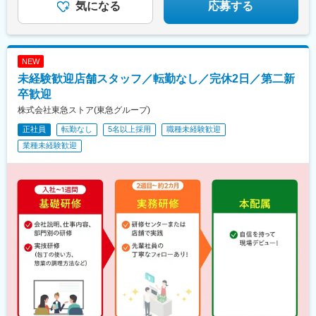
煙対策あり
野富士見町駅、大泉学園駅、練馬駅、石神井公園駅、上石神井
気になる
応募する
駅、新桜台駅、光が丘駅、中村橋駅、氷川台駅、平和台駅(東京
都)、本郷三丁目駅、田町駅(東京都)、中目黒駅、池尻大橋駅、自
由が丘駅、国立駅、港町駅、安善駅、浜川崎駅、川崎駅、矢向
駅、武蔵中原駅、武蔵新城駅、高津駅(神奈川県)、宿河原駅、向ケ
NEW
丘遊園駅、元住吉駅、鷺沼駅、宮崎台駅、十日市場駅(神奈川県)、
未経験歓迎店舗スタッフ／転勤なし／完休2日／第二新
希望ケ丘駅、大口駅、大倉山駅(神奈川県)、大船駅、国道駅、鶴見
駅、戸塚駅、蒔田駅、相模原駅、南橋本駅、東林間駅、相模大野
卒歓迎
駅、湘南町屋駅、さいたま新都心駅、指扇駅、北越谷駅、所沢
株式会社東急ストア(東急グループ)
駅、ひばりケ丘駅(東京都)、吉川駅、蕨駅、市川真間駅、増尾駅、
正社員
転勤なし
5名以上採用
職種未経験歓迎
佐倉駅、新検見川駅、北国分駅、豊中駅、塚本駅、岡町駅、甲子
園口駅、桃山台駅、北野田駅、高石駅、初芝駅、武庫川駅、だい
業種未経験歓迎
どう豊里駅、寺田駅(京都府)、光明池駅、恵我ノ荘駅、河内国分
駅、出来島駅、滝谷駅(大阪府)、住ノ江駅、北巽駅、ケーブル八幡
宮山上駅、福崎駅、越部駅、平野駅(地下鉄)、今里駅(地下鉄)、東
部市場前駅、近鉄八尾駅、西院駅(京福線)、和泉大宮駅、河内永和
駅、木津川駅、御影駅(兵庫県・阪急線)、百舌鳥駅、牧落駅、鳳
駅、西京極駅、大和田駅(大阪府)、花園駅(京都府)、横堤駅、瑞光
四丁目駅、清水駅(大阪府)、伏見稲荷駅、深江橋駅、西中島南方
駅、四天王寺前夕陽ケ丘駅、長居駅(地下鉄)、東花園駅、帝塚山四
丁目駅、都島駅、西大路駅、嵐電天神川駅、加美駅、荒本駅、玉
出駅、崇禅寺駅、天神橋筋六丁目駅、御殿山駅、正雀駅、住之江
公園駅、野江駅、庄内駅(大阪府)、立花駅、喜連瓜破駅、国際会館
駅、吹田駅(阪急線)、新深江駅、服部天神駅、野田駅(大阪環状
線)、志紀駅、鳴尾・武庫川女子大前駅、伝法駅、寝屋川市駅、牧