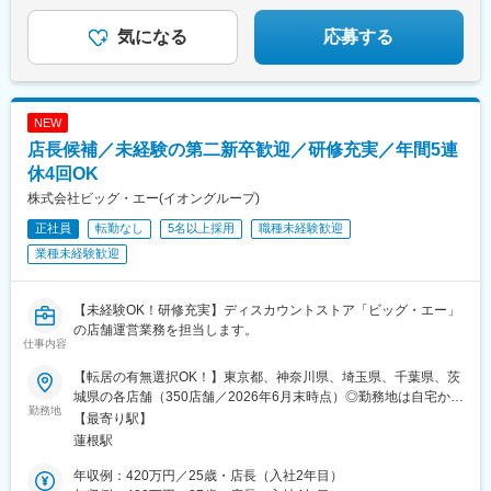
〇マネジメント・スペシャリストどちらの道も選べる
下駅、曙橋駅、石川町駅、新宿西口駅、築地市場駅、荒川一中前
駅、飯田橋駅、向河原駅、芝公園駅、国立競技場駅、浅草橋駅、
気になる
応募する
新御徒町駅、大崎駅、馬車道駅、阪東橋駅、大師前駅
NEW
店長候補／未経験の第二新卒歓迎／研修充実／年間5連
休4回OK
株式会社ビッグ・エー(イオングループ)
正社員
転勤なし
5名以上採用
職種未経験歓迎
業種未経験歓迎
【未経験OK！研修充実】ディスカウントストア「ビッグ・エー」
の店舗運営業務を担当します。
仕事内容
【転居の有無選択OK！】東京都、神奈川県、埼玉県、千葉県、茨
城県の各店舗（350店舗／2026年6月末時点）◎勤務地は自宅から
勤務地
の距離を考慮のうえ決定します◎転居を伴う転勤の有無は選択で
【最寄り駅】
きます（社員区分選択可／詳細は給与欄をご覧ください）【本
蓮根駅
社】東京都板橋区蓮根3-22-25※受動喫煙対策：屋内禁煙【店舗所
在地】東京都、埼玉県、千葉県、神奈川県、茨城県※詳細は、ホー
年収例：420万円／25歳・店長（入社2年目）