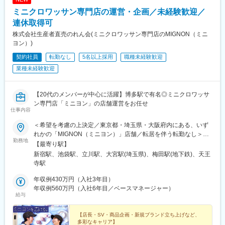
ミニクロワッサン専門店の運営・企画／未経験歓迎／
連休取得可
株式会社生産者直売のれん会(ミニクロワッサン専門店のMIGNON（ミニ
ヨン）)
契約社員
転勤なし
5名以上採用
職種未経験歓迎
業種未経験歓迎
【20代のメンバーが中心に活躍】博多駅で有名◎ミニクロワッサ
ン専門店「ミニヨン」の店舗運営をお任せ
仕事内容
＜希望を考慮の上決定／東京都・埼玉県・大阪府内にある、いず
れかの「MIGNON（ミニヨン）」店舗／転居を伴う転勤なし＞
勤務地
■JR東日本池袋南改札横店東京都豊島区南池袋1-28 JR池袋駅南改
【最寄り駅】
札横■新宿小田急エース店東京都新宿区西新宿1丁目西口地下街1
新宿駅、池袋駅、立川駅、大宮駅(埼玉県)、梅田駅(地下鉄)、天王
号 小田急エース南館■エキュート大宮ノース店埼玉県さいたま市
寺駅
大宮区錦町630JR大宮駅北口改札内 11番線階段入口■グランデュ
オ立川店東京都立川市柴崎町3-2-1 グランデュオ立川JR立川駅改
年収例430万円（入社3年目）
札内（グランデュオ改札横）■梅田店大阪府大阪市北区角田町8-47
年収例560万円（入社6年目／ベースマネージャー）
給与
阪急グランドビル1F（HEP FIVE前 阪急サン広場横）■天王寺ミオ
店大阪府大阪市天王寺区悲田院町10-39 天王寺ミオ本館1F（JR天
王寺駅直結）※受動喫煙対策あり
【店長・SV・商品企画・新規ブランド立ち上げなど、
多彩なキャリア】