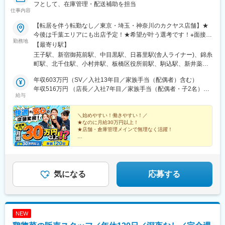
フとして、在庫管理・配送補助を担当
仕事内容
【転居を伴う転勤なし／東京・埼玉・神奈川のカクヤス店舗】★
今後は千葉エリアにも出店予定！★希望が叶う選考です！※面接1
勤務地
回のみ／即日内定の可能性も！※原則転居を伴う転勤なし※未経験
【最寄り駅】
でも月給は30万円以上！※希望を考慮いたします※U・I・Jターン
王子駅、新宿御苑前駅、中目黒駅、日暮里駅(舎人ライナー)、錦糸
歓迎！★働き方も安心の環境！※年間休日120日／土日休みもＯＫ
町駅、北千住駅、小村井駅、板橋区役所前駅、駒込駅、新井薬師
※育児中メンバーも活躍！／産育休の復帰者も多数※繁忙期を除き
前駅、白山駅(東京都)、新中野駅、幡ケ谷駅、十条駅(東京都)、雪
残業は1日1時間程度※お酒・お米などの社割もあり■東京都港区、
年収603万円（SV／入社13年目／家族手当（配偶者）含む）
が谷大塚駅、祐天寺駅、北赤羽駅、桜新町駅、大森町駅、赤土小
葛飾区、江戸川区、江東区、荒川区、渋谷区、新宿区、杉並区、
年収516万円 （店長／入社7年目／家族手当（配偶者・子2名）含
学校前駅、中板橋駅、武蔵関駅、高井戸駅、要町駅、青物横丁
給与
世田谷区、千代田区、足立区、台東区、大田区、中央区、中野
む）
駅、南阿佐ケ谷駅、方南町駅、大泉学園駅、千歳烏山駅、町屋駅
区、板橋区、品川区、文京区、豊島区、北区、墨田区、目黒区、
前駅、東武練馬駅、亀戸水神駅、仲御徒町駅、反町駅、代々木上
練馬区、三鷹市、八王子市、府中市、東村山市、東大和市、稲城
＼始めやすい！働きやすい！／
原駅、西小山駅、上町駅、松陰神社前駅、下北沢駅、練馬駅、新
★なのに月給30万円以上！
市、町田市、国分寺市、小金井市■埼玉県川口市、さいたま市■神
小岩駅、戸越駅、都立大学駅、武蔵新田駅、一之江駅、鷺ノ宮
★店舗・倉庫管理メインで無理なく活躍！
奈川県横浜市（中区、神奈川区、鶴見区、南区、保土ケ谷区、西
駅、蒲田駅、永福町駅、光が丘駅、井荻駅、小岩駅、葛西駅、千
区）、川崎市（川崎区、中原区、幸区）※いずれの店舗も受動喫煙
◎面接1回・即日内定可！
石駅、千川駅、京成高砂駅、大島駅(東京都)、大井町駅、北綾瀬
◎未経験スタートでも月給30万円以上！
対策あり
駅、中延駅、高島平駅、祖師ケ谷大蔵駅、清澄白河駅、白金高輪
◎年休120日
駅、中村橋駅、保土ケ谷駅、浅草駅(ＴＸ)、巣鴨新田駅、京急川崎
◎転勤の心配なし
駅、新日本橋駅、雑司が谷駅、四谷三丁目駅、伊勢佐木長者町
◎産休・育休取得実績多数
気になる
応募する
◎正社員デビュー歓迎！
駅、大森駅(東京都)、西武新宿駅、築地駅、地下鉄赤塚駅、浅草
駅、三ノ輪駅、鶴見駅、牛込神楽坂駅、武蔵小杉駅、三田駅(東京
都)、北参道駅、三鷹駅、岩本町駅、後楽園駅、千駄木駅、蔵前
駅、五反田駅、椎名町駅、等々力駅、沼袋駅、蓮沼駅、学芸大学
NEW
駅、広尾駅、木場駅(東京都)、桜木町駅、武蔵中原駅、平沼橋駅、