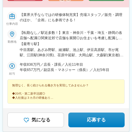
野駅(大阪府)、高槻駅、豊津駅(大阪府)、西代駅、西大橋駅、香里
園駅、新石切駅、新金岡駅、高速神戸駅、高速長田駅、今津駅(兵
庫県)、城北公園通駅、三国駅(大阪府)、西九条駅、大国町駅、天
【業界大手ならではの研修体制充実】売場スタッフ／販売・調理
満橋駅、俊徳道駅、神崎川駅、ＪＲ難波駅、宮之阪駅、石津北
のほか、「企画」にも参画できる！
駅、西天下茶屋駅、岸辺駅、深江駅(兵庫県)、北加賀屋駅、今出川
仕事内容
駅、久宝寺駅、中之島駅、中津駅(大阪府・阪急線)、春日野道駅
【転勤なし／駅近多数！】東京・神奈川・千葉・埼玉・静岡の各
(阪神線)、弁天町駅、あびこ駅、二条駅、鶴ケ丘駅、芦原町駅、扇
店舗へ配属◎関東近郊で店舗を展開◎お住まいを考慮し配属しま
町駅(大阪府)、長田駅(大阪府)、茶山・京都芸術大学駅、昭和町駅
勤務地
す＊ ＊ ＊ ＊【 POINT 】◆転勤なしご自宅最寄駅から90
【最寄り駅】
(大阪府)、緑橋駅、御幣島駅、新大阪駅、京橋駅(大阪府)、花隈
分までの店舗への配属が原則。転居を伴う異動はありません。◆
駅、堺駅、玉造駅、北畠駅、谷町六丁目駅、丹波口駅、森ノ宮
中目黒駅、あざみ野駅、綾瀬駅、池上駅、伊豆高原駅、市が尾
通勤便利・交通費支給東急線沿線を中心に店舗展開。駅近・駅直
駅、関目高殿駅、古市駅(大阪府)、ＪＲ淡路駅、阿波座駅、出町柳
駅、江田駅(神奈川県)、荏原中延駅、大岡山駅、大森駅(東京都)、
結店舗も多く、通勤しやすい！＊ ＊ ＊ ＊◆東京エリア港
駅、堺筋本町駅、千林大宮駅、板宿駅、寺田町駅、八戸ノ里駅、
学芸大学駅、梶が谷駅、金町駅(東京都)、鎌倉駅、蒲田駅、西馬込
区、品川区、目黒区、大田区、世田谷区、渋谷区、杉並区、豊島
年収836万円／店長・課長／入社11年目
徳庵駅、南吹田駅、我孫子町駅、大和高田駅、松屋町駅、塚西
駅、川奈駅、菊名駅、北越谷駅、高円寺駅、五反田駅、三軒茶屋
区、板橋区、足立区、葛飾区、立川市、武蔵野市、三鷹市、調布
年収657万円／副店長・マネジャー（係長）／入社5年目
駅、鶴見緑地駅、桜井駅(大阪府)、阪神国道駅、香櫨園駅、中崎町
駅、不動前駅、六会日大前駅、新下田駅、新丸子駅、洗足駅、セ
給与
市、町田市◆神奈川エリア横浜市（青葉区、港北区、磯子区、都
駅、朝潮橋駅、大宮駅(京都府)、大阪駅、河内天美駅、北大路駅、
ンター北駅、高島平駅、高津駅(神奈川県)、立川南駅、青葉台駅、
筑区、戸塚区、西区）、川崎市（高津区、中原区、宮前区）、鎌
滝井駅、四条大宮駅、中山寺駅、芦屋駅(阪神線)、松ケ崎駅(京都
田奈駅、たまプラーザ駅、中央林間駅、調布駅、つくし野駅、綱
無理なく、長く続けられる働き方を実現してみませんか？
倉市、藤沢市、大和市、相模原市◆埼玉エリア越谷市◆千葉エリ
府)、西新井駅、高野駅(東京都)、熊野前駅(舎人ライナー)、入谷駅
島駅、戸塚駅、都立大学駅、長原駅(東京都)、仲町台駅、中山駅
ア柏市◆静岡エリア伊東市、下田市※下記は勤務地の一例となりま
(東京都)、三ノ輪橋駅、地下鉄赤塚駅、板橋駅、板橋本町駅、久が
(神奈川県)、根岸駅(神奈川県)、東長崎駅、東林間駅、藤が丘駅(神
◆20代・第二新卒活躍◎
す※受動喫煙対策：敷地内喫煙可能場所あり
原駅、梅屋敷駅(東京都)、蒲田駅、有明テニスの森駅、大崎広小路
奈川県)、二子玉川駅、自由が丘駅、鷺沼駅、町田駅、武蔵溝ノ口
◆入社後は３カ月の研修あり
◆転勤なし／駅徒歩５分圏内の店舗多数
駅、戸越駅、北品川駅、不動前駅、曙橋駅、市ケ谷駅、新宿駅(東
駅、三鷹駅、南町田グランベリーパーク駅、宮崎台駅、武蔵小杉
◆成長段階に合わせて学べる研修多数
京メトロ)、とうきょうスカイツリー駅、森下駅(東京都)、鐘ケ淵
駅、武蔵小山駅、目黒駅、東戸塚駅、祐天寺駅、雪が谷大塚駅、
◆実質年休124日・完全週休2日＆土日の希望休を取得可能
駅、用賀駅、千歳船橋駅、世田谷代田駅、田原町駅(東京都)、稲荷
洋光台駅、横浜駅、柏の葉キャンパス駅、新綱島駅、渋谷駅、田
町駅(東京都)、上野御徒町駅、秋葉原駅、東長崎駅、大塚駅前駅、
園調布駅、乃木坂駅、代官山駅、日吉駅(神奈川県)、大倉山駅(神
気になる
応募する
新井薬師前駅、西新宿駅、落合駅(東京都)、豊島園駅(都営線)、江
奈川県)、溝の口駅、用賀駅、長津田駅、多摩川駅、元住吉駅、す
古田駅、豊島園駅(西武線)、春日駅(東京都)、三田駅(東京都)、代
ずかけ台駅、大井町駅、石川台駅、荏原町駅、西大井駅、中延