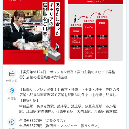
場駅、西高島平駅、西川口駅、的場駅、川口駅、東久留米駅、せ
んげん台駅、新座駅、志木駅、蕨駅、所沢駅、武蔵浦和駅、北戸
田駅、本川越駅、見沼代親水公園駅、三郷中央駅、与野駅、戸田
駅(埼玉県)、加茂宮駅、川口元郷駅、浦和駅、みなとみらい駅、南
林間駅、登戸駅、宮前平駅、川崎大師駅、京急新子安駅、杉田駅
(神奈川県)、武蔵溝ノ口駅、逗子・葉山駅、並木中央駅、港南中央
駅、六郷土手駅、センター北駅、上石神井駅、東日本橋駅、有楽
町駅、三田駅(東京都)、田原町駅(東京都)、菊川駅(東京都)、梶原
駅、下落合駅、志村坂上駅、大森町駅、代々木公園駅、都立家政
駅、宮ノ前駅、目白駅、矢口渡駅、雪が谷大塚駅、鮫洲駅、荏原
中延駅、新高円寺駅、千駄ケ谷駅、東京テレポート駅、八坂駅、
東伏見駅、立川駅、井の頭公園駅、松が谷駅、本八幡駅(総武線)、
地区センター駅、南船橋駅、大師橋駅、大口駅、津田山駅、京急
川崎駅、人形町駅、銀座駅、浅草駅、錦糸町駅、王子駅前駅、初
【実質年休124日・ポジション豊富！実力主義のスピード昇格
台駅、熊野前駅、学習院下駅、沼部駅、品川シーサイド駅、中延
◎】店舗の運営業務や売場企画
仕事内容
駅、原宿駅、青海駅(東京都)、立川南駅、京成八幡駅
【転勤なし／駅近多数！】東京・神奈川・千葉・埼玉・静岡の各
店舗へ配属◎関東近郊で店舗を展開◎お住まいを考慮し配属しま
勤務地
す＊ ＊ ＊ ＊【 POINT 】◆転勤なしご自宅最寄駅から90
【最寄り駅】
分までの店舗への配属が原則。（転居を伴う異動はありません）
中目黒駅、あざみ野駅、綾瀬駅、池上駅、伊豆高原駅、市が尾
◆通勤便利・交通費支給東急線沿線を中心に店舗展開。駅近・駅
駅、江田駅(神奈川県)、荏原中延駅、大岡山駅、大森駅(東京都)、
直結店舗も多く、通勤しやすい！＊ ＊ ＊ ＊◆東京エリア港
学芸大学駅、梶が谷駅、金町駅(東京都)、鎌倉駅、蒲田駅、西馬込
区、品川区、目黒区、大田区、世田谷区、渋谷区、杉並区、豊島
年収例836万円（店長クラス）
駅、川奈駅、菊名駅、北越谷駅、高円寺駅、五反田駅、三軒茶屋
区、板橋区、足立区、葛飾区、立川市、武蔵野市、三鷹市、調布
年収例657万円（副店長・マネジャー・係長クラス）
駅、不動前駅、六会日大前駅、新下田駅、新丸子駅、洗足駅、セ