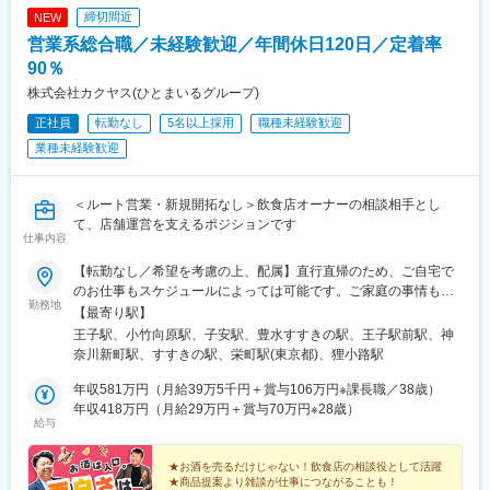
締切間近
NEW
営業系総合職／未経験歓迎／年間休日120日／定着率
90％
株式会社カクヤス(ひとまいるグループ)
正社員
転勤なし
5名以上採用
職種未経験歓迎
業種未経験歓迎
＜ルート営業・新規開拓なし＞飲食店オーナーの相談相手とし
て、店舗運営を支えるポジションです
仕事内容
【転勤なし／希望を考慮の上、配属】直行直帰のため、ご自宅で
のお仕事もスケジュールによっては可能です。ご家庭の事情も考
勤務地
慮し、リモートワーク等もご相談可能です。■本社第四ビル／東京
【最寄り駅】
都北区豊島2-2-6最寄り駅：王子駅■小茂根オフィス／東京都板橋
王子駅、小竹向原駅、子安駅、豊水すすきの駅、王子駅前駅、神
区小茂根3-5-5最寄り駅：小竹向原駅■東神奈川オフィス／神奈川
奈川新町駅、すすきの駅、栄町駅(東京都)、狸小路駅
県横浜市神奈川区千若町31 ケイヒン倉庫 2F 最寄り駅：神奈川新
町駅■北海道支店／北海道札幌市中央区南5条西2-1-5最寄り駅：す
年収581万円（月給39万5千円＋賞与106万円※課長職／38歳）
すきの駅★「営業事務」として採用※勤務地は、適性エリアと自宅
年収418万円（月給29万円＋賞与70万円※28歳）
給与
から通える距離を考慮し決定※屋内の受動喫煙対策：あり（禁煙）
★お酒を売るだけじゃない！飲食店の相談役として活躍
★商品提案より雑談が仕事につながることも！