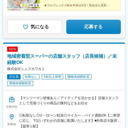
駅、金町駅(東京都)、田原町駅(東京都)、稲荷町駅(東京都)、大山
敷地内全面禁煙
駅(東京都)、大崎広小路駅、新宿駅(東京メトロ)、新富町駅(東京
★フルフレックス制＆年休122日！私生活も充実◎
★4期連続給与ベア！月給34万円スタートで安心！
都)、西葛西駅、代々木駅、三ノ輪橋駅、西新宿駅、練馬駅、伊勢
★6カ月間の中途入社専用プログラムあり！
佐木長者町駅、武蔵中原駅、武蔵新城駅、阪東橋駅、青葉台駅、
★店長>エリアマネージャーなども挑戦可能！
武蔵小杉駅、日ノ出町駅、関内駅、川崎駅、動物公園駅、大森台
駅、千葉中央駅、東岩槻駅、吹上駅(埼玉県)、久喜駅、所沢駅、川
気になる
応募する
口駅、北春日部駅、川越駅、新狭山駅、大宮駅(埼玉県)、籠原駅、
幸手駅、浜松駅、さぎの宮駅、高塚駅、池下駅、丸の内駅(愛知
県)、小幡駅、伏見駅(愛知県)、久屋大通駅、呉羽駅、大泉駅(富山
県)、西泉駅、森本駅、磯部駅(石川県)、近鉄日本橋駅、堺筋本町
NEW
駅、大阪梅田駅(阪急線)、阿波座駅、谷町四丁目駅、西中島南方
地域密着型スーパーの店舗スタッフ（店長候補）／未
駅、京橋駅(大阪府)、新大阪駅、北浜駅(大阪府)、天下茶屋駅、中
津駅(地下鉄)、大阪天満宮駅、天神橋筋六丁目駅、天王寺駅、鶴橋
経験OK
駅、蒲生四丁目駅、京口駅、野里駅、飾磨駅、五条駅(京都市営)、
株式会社シェフカワカミ
今出川駅、上桂駅、京都市役所前駅、烏丸御池駅、京都駅、二条
正社員
転勤なし
5名以上採用
職種未経験歓迎
駅、四条駅(京都市営)、札幌駅、広瀬通駅、新宿三丁目駅、淡路町
駅、大久保駅(東京都)、下落合駅、曙橋駅、水道橋駅、新宿西口
業種未経験歓迎
駅、白山駅(東京都)、明治神宮前駅、面影橋駅、日本橋駅(東京
都)、大森海岸駅、京成金町駅、蔵前駅、上野駅、板橋区役所前
駅、五反田駅、東銀座駅、南新宿駅、三ノ輪駅、豊島園駅(都営
【マンツーマン研修あり／アイディアを活かせる】店舗スタッフ
線)、桜木町駅、馬車道駅、京急川崎駅、葭川公園駅、本川越駅、
として売場づくりや商品の陳列などをお任せ
仕事内容
北大宮駅、新浜松駅、今池駅(愛知県)、栄町駅(愛知県)、日本橋駅
(大阪府)、本町駅、中崎町駅、西長堀駅、天満橋駅、南方駅(大阪
◎転勤なし◎U・Iターン歓迎◎マイカー・バイク通勤OK【ご希望
府)、長堀橋駅、大阪城北詰駅、なにわ橋駅、東淀川駅、北天下茶
に応じ、下記いずれかの店舗に配属いたします】■外島店大阪府守
屋駅、中津駅(大阪府・阪急線)、南森町駅、大阪阿部野橋駅、玉造
勤務地
口市外島町3-7大阪メトロ谷町線「守口駅」より徒歩7分／京阪本
【最寄り駅】