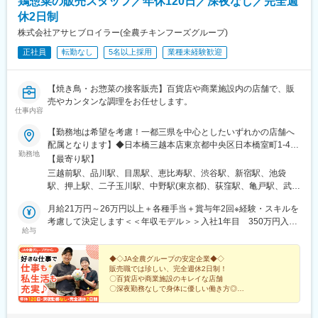
鶏惣菜の販売スタッフ／年休120日／深夜なし／完全週
東雲駅(東京都)、野方駅、竹ノ塚駅、高田馬場駅、お花茶屋駅、吉
野町駅、江戸川橋駅、西荻窪駅、志茂駅、高円寺駅、江北駅、巣
休2日制
鴨駅、関内駅、三軒茶屋駅、八王子駅、綾瀬駅、矢向駅、南砂町
株式会社アサヒブロイラー(全農チキンフーズグループ)
駅、あざみ野駅、新百合ケ丘駅、新杉田駅、中川駅(神奈川県)、稲
正社員
転勤なし
5名以上採用
業種未経験歓迎
城長沼駅、府中駅(東京都)、二俣川駅、山手駅、弥生台駅、武蔵境
駅、恋ケ窪駅、武蔵小金井駅、川口元郷駅、古淵駅、上大岡駅、
久米川駅、東大和市駅、大宮駅(埼玉県)、王子駅前駅、新宿三丁目
【焼き鳥・お惣菜の接客販売】百貨店や商業施設内の店舗で、販
駅、代官山駅、日暮里駅、千住大橋駅、東あずま駅、下板橋駅、
売やカンタンな調理をお任せします。
本駒込駅、中野富士見町駅、笹塚駅、石川台駅、用賀駅、梅屋敷
仕事内容
駅(東京都)、田端駅、ときわ台駅(東京都)、池袋駅、品川シーサイ
ド駅、阿佐ケ谷駅、芦花公園駅、町屋駅(京成線)、御徒町駅、東神
【勤務地は希望を考慮！一都三県を中心としたいずれかの店舗へ
奈川駅、代々木八幡駅、武蔵小山駅、若林駅(東京都)、世田谷代田
配属となります】◆日本橋三越本店東京都中央区日本橋室町1-4-1
勤務地
駅、桜台駅(東京都)、戸越銀座駅、千鳥町駅、京急蒲田駅、京成小
日本橋三越本店本館 B1F◆ecute品川店東京都港区高輪3-26-27 エ
【最寄り駅】
岩駅、鮫洲駅、荏原中延駅、新高島平駅、成城学園前駅、天王町
キュート品川 2F◆アトレ目黒店東京都品川区上大崎2-16-9 アトレ
三越前駅、品川駅、目黒駅、恵比寿駅、渋谷駅、新宿駅、池袋
駅、入谷駅(東京都)、北池袋駅、川崎駅、神田駅(東京都)、鬼子母
目黒1A館2F◆アトレ恵比寿店東京都渋谷区恵比寿南1-5-5 アトレ
駅、押上駅、二子玉川駅、中野駅(東京都)、荻窪駅、亀戸駅、武蔵
神前駅、四ツ谷駅、西新宿駅、新富町駅(東京都)、下赤塚駅、三ノ
恵比寿 3F◆渋谷東急フードショー店東京都渋谷区道玄坂1-12-1 し
小杉駅、日吉駅(神奈川県)、横浜駅、たまプラーザ駅、あざみ野
輪橋駅、京急鶴見駅、神楽坂駅、新丸子駅、田町駅(東京都)、千駄
ぶちか B1F◆京王百貨店新宿店東京都新宿区西新宿1-1-4 京王百
月給21万円～26万円以上＋各種手当＋賞与年2回※経験・スキルを
駅、青葉台駅、平塚駅、鴨宮駅、大宮駅(埼玉県)、本川越駅、ふじ
ケ谷駅、馬喰町駅、春日駅(東京都)、根津駅、田原町駅(東京都)、
貨店新宿店 MB◆東武百貨店池袋店東京都豊島区西池袋1-1-25 東
考慮して決定します＜＜年収モデル＞＞入社1年目 350万円入社
み野駅、船橋駅、柏駅、幕張本郷駅、偕楽園駅、守谷駅、東武宇
給与
大崎広小路駅、下落合駅、尾山台駅、門前仲町駅、横浜駅、都立
武百貨店池袋店 B2F◆東京スカイツリー ソラマチ店東京都墨田
3年目 400万円入社7年目 500万円
都宮駅、野町駅、北鉄金沢駅、グランドプラザ前駅、新日本橋
家政駅、西早稲田駅、黄金町駅、早稲田駅(東京メトロ)、王子神谷
区押上1-1-2 東京スカイツリータウン 東京ソラマチ 2F◆二子玉川
駅、北品川駅、代官山駅、神泉駅、新宿駅(東京メトロ)、とうきょ
駅、西新井大師西駅、日本大通り駅、西太子堂駅、杉田駅(神奈川
東急フードショー店東京都世田谷区玉川2-21-1 二子玉川東急フー
◆◇JA全農グループの安定企業◆◇
うスカイツリー駅、二子新地駅、亀戸水神駅、新丸子駅、新高島
販売職では珍しい、完全週休2日制！
県)、北府中駅、八坂駅、栄町駅(東京都)、西日暮里駅、新板橋
ドショー B1F …など
駅、川越市駅、京成船橋駅、大手モール駅、日本橋駅(東京都)、高
〇百貨店や商業施設のキレイな店舗
駅、東大前駅、中野新橋駅、町屋駅(東京メトロ)、亀戸駅、上野御
輪ゲートウェイ駅、新宿西口駅、本所吾妻橋駅、西大島駅、向河
〇深夜勤務なしで身体に優しい働き方◎
徒町駅、京急東神奈川駅、代々木公園駅、世田谷駅、池ノ上駅、
〇完全週休2日でしっかり休める
原駅、神奈川駅、川越駅、東海神駅、中町駅
戸越公園駅、矢口渡駅、荏原町駅、庚申塚駅、三越前駅、学習院
〇残業1日1時間程度！