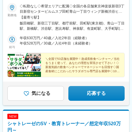
◇転勤なし◇希望エリアに配属◇全国の各店舗東京神楽坂新宿3丁
目新宿センタービルムスブ田町青山一丁目ウィング新橋渋谷ヒカ
勤務地
リエShinQs東横のれん街恵比寿渋谷道玄坂通有楽町イトシア大手
【最寄り駅】
町日本橋高島屋S.C.銀座ノボ丸の内オアゾ東京ミッドタウン八重
飯田橋駅、新宿三丁目駅、都庁前駅、田町駅(東京都)、青山一丁目
洲自由が丘北千住マルイ東京ドームシティ ラクーア羽田空港第1
駅、新橋駅、渋谷駅、恵比寿駅、神泉駅、有楽町駅、大手町駅(東
ターミナル錦糸町パルコ吉祥寺マルイルミネ立川日比谷仲通りル
京都)、日比谷駅、東京駅、日本橋駅(東京都)、銀座駅、池袋駅、
ミネ荻窪池袋神奈川FOOD&TIME ISETAN YOKOHAMA横浜ポルタ
年収630万円／40歳／入社2年目（経験者）
自由が丘駅、錦糸町駅、北千住駅、後楽園駅、羽田空港第２ター
アトレ川崎埼玉ルミネ大宮浦和パルコ千葉成田空港第１ターミナ
年収528万円／30歳／入社4年目（未経験者）
ミナル駅(東京モノレール・ＡＮＡ利用)、荻窪駅、吉祥寺駅、立川
給与
ル流山おおたかの森S・C FLAPS店愛知名古屋ラシック名古屋サ
駅、横浜駅、川崎駅、大宮駅(埼玉県)、浦和駅、芝山千代田駅、流
ンロード名古屋ユニモール名古屋栄セントラルパーク京都京都ラ
山おおたかの森駅、栄駅(愛知県)、名鉄名古屋駅、国際センター
クエ四条烏丸京都高島屋S.C.大阪エキマルシェ大阪大丸梅田ホワ
＼全国で53店舗を展開中！急成長飲食ベンチャー／当社
駅、久屋大通駅、四条駅(京都市営)、京都河原町駅、東梅田駅、大
をうまく使って、あなたの理想を実現させて下さい！◇
イティ梅田クリスタ長堀ディアモール大阪兵庫神戸さんちか阪急
阪駅、長堀橋駅、神戸三宮駅(阪急・神戸高速)、西宮北口駅、岡山
新進気鋭の飲食ベンチャーでマネージャーを目指す◇国
西宮ガーデンズ岡山岡山一番街店広島ミナモア広島店福岡アミュ
駅、広島駅、博多駅、西鉄福岡駅、天神駅、牛込神楽坂駅、新宿
産食材にこだわったサラダボウル専門店を展開中◇100
プラザ博多天神地下街ONE FUKUOKA BLDG.
店舗体制を目指して体制強化中
駅(東京メトロ)、新宿西口駅、三田駅(東京都)、乃木坂駅、内幸町
駅、代官山駅、三越前駅、京橋駅(東京都)、九品仏駅、春日駅(東
京都)、井の頭公園駅、立川北駅、神奈川駅、新高島駅、京急川崎
駅、栄町駅(愛知県)、近鉄名古屋駅、烏丸駅、祇園四条駅、梅田駅
気になる
応募する
(地下鉄)、心斎橋駅、大阪梅田駅(阪神線)、神戸三宮駅(阪神)、岡
山駅前駅、祇園駅(福岡県)、神楽坂駅、新宿駅、西新宿駅、外苑前
駅、汐留駅、銀座一丁目駅、二重橋前駅、茅場町駅、宝町駅(東京
都)、奥沢駅、水道橋駅、立川南駅、高島町駅、矢場町駅、名古屋
NEW
駅、烏丸御池駅、三条駅(京都府)、大阪梅田駅(阪急線)、堺筋本町
シャトレーゼのSV・教育トレーナー／想定年収520万
駅、三宮駅(神戸市営)、西川緑道公園駅、猿猴橋町駅、天神南駅
円～