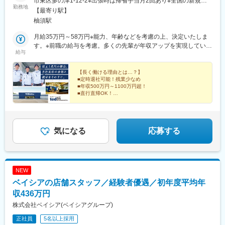
市東区多の津1-12-2※出張時は帰省手当月2回あり※全国の新規出
勤務地
店・改装プロジェクトへ出張の予定あり※受動喫煙対策：オフィス
【最寄り駅】
内禁煙
柚須駅
月給35万円～58万円※能力、年齢などを考慮の上、決定いたしま
す。※前職の給与を考慮。多くの先輩が年収アップを実現していま
給与
す！★会社の成長を収入UPで実感！業績好調のため賞与増額を継
続中です！＼こんな風に年収が上がっていきます！／▼年収700
万円（2級施工管理技士保有者／月給45万円）▼年収800万円（1
【長く働ける理由とは…？】
■定時退社可能！残業少なめ
級施工管理技士保有者／月給50万円▼年収1100万円以上（部長）
■年収500万円～1100万円超！
■直行直帰OK！
■有休＋リフレッシュ休暇10日間
■自社施工専任！余裕がある働き方を実現！
■西友など自社グループの店舗を手がけるやりがい
■転勤なし
気になる
応募する
NEW
ベイシアの店舗スタッフ／経験者優遇／初年度平均年
収436万円
株式会社ベイシア(ベイシアグループ)
正社員
5名以上採用