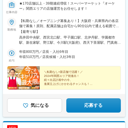
★170店舗以上・39期連続増収！スーパーマーケット『オーケ
ー』関西エリアの店舗運営をお任せします！
仕事内容
【転勤なし／オープニング募集あり！】大阪府・兵庫県内の各店
舗で募集！原則、配属店舗は自宅から90分以内で通える範囲で決
勤務地
定します（転居を伴う異動無し）。なお、希望があれば転居を伴
【最寄り駅】
う異動（関東・関西）を検討する場合もございます。※転居を伴う
高井田中央駅、西宮北口駅、甲子園口駅、北伊丹駅、学園都市
異動の場合、諸費用は会社負担（社内規定有）【高井田店】大阪
駅、新在家駅、野江駅、今川駅(大阪府)、西天下茶屋駅、門真南
府東大阪市高井田本通7-5-9 オーケー高井田ビル【西宮北口店】兵
駅、庄内駅(大阪府)、高井田駅(地下鉄)、阪神国道駅、六甲道駅、
庫県西宮市芦原町11-1 ブランズ西宮北口101【南武庫之荘店】兵
年収800万円／店長・入社6年目
ＪＲ野江駅、西宮駅(ＪＲ線)、蒲生四丁目駅
庫県尼崎市南武庫之荘11-9-6【北伊丹店】兵庫県伊丹市北園1-
年収510万円／店長候補・入社3年目
給与
38【垂水小束山店】兵庫県神戸市垂水区小束山本町4-3-24【新在
家店】兵庫県神戸市灘区新在家南町1-2-2 サザンモール六甲
PLUS+ 1階【野江店】 大阪府大阪市城東区中央2-15-6【今川店】
＼転勤なし×新店舗で活躍！／
2024年関西エリア初進出！
大阪府大阪市東住吉区今川8-3-33【南津守店】大阪府大阪市西成
続々出店計画中の今、
区南津守1-6-41【大東新田西町店】大阪府大東市新田西町6-
進展立上げにかかわるチャンスも！
39【豊中穂積店】大阪府豊中市穂積2-7-8【高槻赤大路店】
・39期連続増収
※2026年9月オープン予定【長吉店】 ※2026年11月オープン予定
・170店舗以上展開
・1年間の定期昇格人数は約200名以上！
・1店舗あたりスタッフ100名以上の大型スーパー！
気になる
応募する
NEW