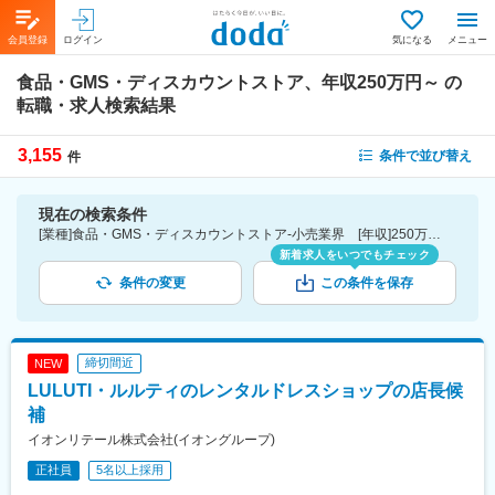
会員登録
ログイン
気になる
メニュー
食品・GMS・ディスカウントストア、年収250万円～
の
転職・求人検索結果
3,155
条件で並び替え
件
現在の検索条件
[業種]食品・GMS・ディスカウントストア-小売業界 [年収]250万円～
新着求人をいつでもチェック
条件の変更
この条件を保存
締切間近
NEW
LULUTI・ルルティのレンタルドレスショップの店長候
補
イオンリテール株式会社(イオングループ)
正社員
5名以上採用