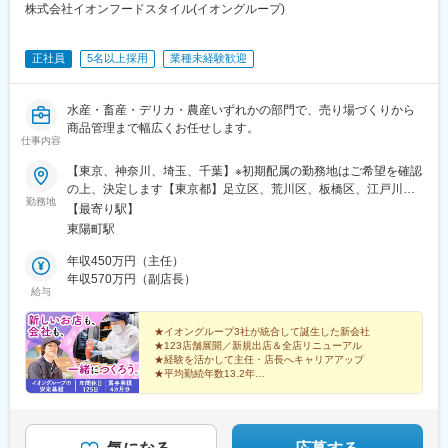
野町駅、江戸川橋駅、西荻窪駅、志茂駅、高円寺駅、江北駅、巣
株式会社イオンフードスタイル(イオングループ)
鴨駅、三軒茶屋駅、八王子駅、綾瀬駅、関内駅、矢向駅、南砂町
駅、あざみ野駅、新百合ケ丘駅、新杉田駅、中川駅(神奈川県)、稲
正社員
5名以上採用
業種未経験歓迎
城長沼駅、府中駅(東京都)、二俣川駅、山手駅、弥生台駅、武蔵境
駅、恋ケ窪駅、武蔵小金井駅、川口元郷駅、古淵駅、上大岡駅、
久米川駅、東大和市駅、弁天町駅、大宮駅(埼玉県)、近鉄日本橋
水産・畜産・デリカ・農産いずれかの部門で、売り場づくりから
駅、松屋町駅、京橋駅(大阪府)、扇町駅(大阪府)、十三駅、なんば
商品管理まで幅広くお任せします。
駅(南海線)、ＪＲ難波駅、玉川駅(大阪府)、阿倍野駅(阪堺線)、今
仕事内容
里駅(地下鉄)、北加賀屋駅、三宮駅(神戸市営)、王子駅前駅、西新
宿駅、日暮里駅、千住大橋駅、東あずま駅、下板橋駅、本駒込
【東京、神奈川、埼玉、千葉】※初期配属の勤務地はご希望を確認
駅、中野富士見町駅、笹塚駅、入谷駅(東京都)、石川台駅、用賀
の上、決定します【東京都】足立区、荒川区、板橋区、江戸川
勤務地
駅、梅屋敷駅(東京都)、田端駅、ときわ台駅(東京都)、池袋駅、品
区、大田区、葛飾区、北区、江東区、品川区、渋谷区、新宿区、
【最寄り駅】
川シーサイド駅、阿佐ケ谷駅、芦花公園駅、町屋駅(京成線)、御徒
杉並区、墨田区、世田谷区、中央区、千代田区、豊島区、中野
東陽町駅
町駅、代々木八幡駅、武蔵小山駅、若林駅(東京都)、世田谷代田
区、練馬区、文京区、港区、目黒区、稲城市、国立市、小金井
駅、桜台駅(東京都)、戸越銀座駅、千鳥町駅、京急蒲田駅、京成小
市、小平市、立川市、多摩市、西東京市、八王子市、東大和市、
年収450万円（主任）
岩駅、鮫洲駅、荏原中延駅、新高島平駅、成城学園前駅、北池袋
日野市、町田市、三鷹市、武蔵野市【千葉県】千葉市、市川市、
年収570万円（副店長）
給与
駅、天王町駅、川崎駅、神田駅(東京都)、鬼子母神前駅、四ツ谷
市原市、浦安市、柏市、木更津市、習志野市、野田市、船橋市、
駅、新宿三丁目駅、新富町駅(東京都)、下赤塚駅、三ノ輪橋駅、京
松戸市【埼玉県】蕨市、さいたま市、草加市【神奈川県】川崎
急鶴見駅、神楽坂駅、新丸子駅、田町駅(東京都)、千駄ケ谷駅、馬
市、相模原市、横浜市、藤沢市、座間市★選べる働き方で、長く
★イオングループ3社が統合して誕生した新会社
★123店舗展開／新規出店＆全店リニューアル
喰町駅、春日駅(東京都)、根津駅、田原町駅(東京都)、大崎広小路
活躍できる￣￣V￣￣￣￣￣￣￣￣￣￣￣￣ライフスタイルや希望
★経験を活かして主任・店長へキャリアアップ
駅、下落合駅、代官山駅、尾山台駅、門前仲町駅、東神奈川駅、
に合わせて、以下2つの働き方から選択できます。■エリア限定勤
★平均勤続年数13.2年
横浜駅、都立家政駅、西早稲田駅、黄金町駅、早稲田駅(東京メト
務自宅から通勤可能な範囲で勤務■広域勤務関東エリア内での転居
★髪色・髪型・アクセサリーなど身だしなみ自由
ロ)、王子神谷駅、西新井大師西駅、西太子堂駅、日本大通り駅、
★有休平均取得日数12.9日
を伴う異動も可能★キャリアの幅を広げたい方におすすめです◎
杉田駅(神奈川県)、北府中駅、八坂駅、日本橋駅(大阪府)、長堀橋
社宅制度あり◎異動に伴う引っ越し費用は会社が負担◎将来的に
駅、大阪城北詰駅、天満駅、芦原橋駅、野田駅(大阪環状線)、松虫
は茨城・群馬・栃木などの事業所で活躍する機会もあります