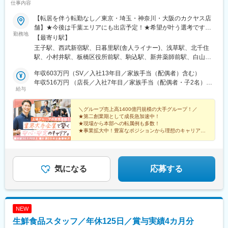
仕事内容
【転居を伴う転勤なし／東京・埼玉・神奈川・大阪のカクヤス店
舗】★今後は千葉エリアにも出店予定！★希望が叶う選考です！※
勤務地
面接1回のみ／即日内定の可能性も！※原則転居を伴う転勤なし※
【最寄り駅】
未経験でも月給は30万円以上！※希望を考慮いたします※U・I・J
王子駅、西武新宿駅、日暮里駅(舎人ライナー)、浅草駅、北千住
ターン歓迎！★働き方も安心の環境！※年間休日120日／土日休み
駅、小村井駅、板橋区役所前駅、駒込駅、新井薬師前駅、白山駅
もＯＫ※育児中メンバーも活躍！／産育休の復帰者も多数※繁忙期
(東京都)、新中野駅、幡ケ谷駅、浅草駅(ＴＸ)、十条駅(東京都)、
を除き残業は1日1時間程度※お酒・お米などの社割もあり☆☆特
年収603万円（SV／入社13年目／家族手当（配偶者）含む）
雪が谷大塚駅、祐天寺駅、北赤羽駅、桜新町駅、大森町駅、赤土
に東京都目黒区・世田谷区・品川区・大田区は特に積極採用中で
年収516万円 （店長／入社7年目／家族手当（配偶者・子2名）含
小学校前駅、錦糸町駅、中板橋駅、武蔵関駅、高井戸駅、要町
給与
す☆☆■東京都23区内、三鷹市、八王子市、府中市、東村山市、
む）
駅、青物横丁駅、南阿佐ケ谷駅、方南町駅、大泉学園駅、千歳烏
東大和市、稲城市、町田市、国分寺市、小金井市■埼玉県川口市、
山駅、町屋駅前駅、東武練馬駅、亀戸水神駅、仲御徒町駅、代々
さいたま市■神奈川県横浜市（中区、神奈川区、鶴見区、南区、保
＼グループ売上高1400億円規模の大手グループ！／
木上原駅、西小山駅、上町駅、松陰神社前駅、下北沢駅、練馬
★第二創業期として成長急加速中！
土ケ谷区、西区、青葉区、磯子区、都筑区、旭区、泉区）、川崎
駅、新小岩駅、戸越駅、都立大学駅、武蔵新田駅、一之江駅、鷺
★現場から本部への転属例も多数！
市（川崎区、中原区、幸区、麻生区）■大阪府中央区、都島区、北
ノ宮駅、蒲田駅、永福町駅、光が丘駅、井荻駅、小岩駅、葛西
★事業拡大中！豊富なポジションから理想のキャリアを
区、淀川区、浪速区、福島区、阿倍野区、東成区、住之江区■兵庫
選択可能！
駅、千石駅、千川駅、京成高砂駅、大島駅(東京都)、大井町駅、北
★年休120日！プライベートも◎
県神戸市※いずれの店舗も受動喫煙対策あり
綾瀬駅、中延駅、高島平駅、祖師ケ谷大蔵駅、清澄白河駅、白金
★片道5分～10分の近距離配達
高輪駅、中村橋駅、巣鴨新田駅、保土ケ谷駅、京急川崎駅、新日
本橋駅、雑司が谷駅、四谷三丁目駅、伊勢佐木長者町駅、大森駅
気になる
応募する
(東京都)、新宿御苑前駅、築地駅、地下鉄赤塚駅、三ノ輪駅、鶴見
駅、牛込神楽坂駅、武蔵小杉駅、三田駅(東京都)、北参道駅、三鷹
駅、岩本町駅、後楽園駅、千駄木駅、蔵前駅、五反田駅、椎名町
駅、中目黒駅、等々力駅、沼袋駅、蓮沼駅、学芸大学駅、広尾
NEW
駅、木場駅(東京都)、反町駅、桜木町駅、武蔵中原駅、平沼橋駅、
生鮮食品スタッフ／年休125日／賞与実績4カ月分
東雲駅(東京都)、野方駅、竹ノ塚駅、高田馬場駅、お花茶屋駅、吉