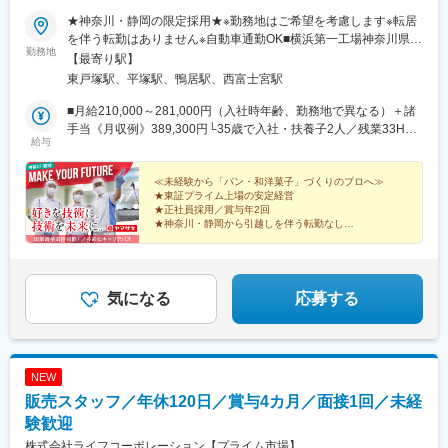
林間駅、登戸駅、宮前平駅、川崎大師駅、京急新子安駅、杉田駅
★神奈川・静岡の限定採用★※勤務地はご希望を考慮します※転居
(神奈川県)、武蔵溝ノ口駅、逗子・葉山駅、並木中央駅、港南中央
を伴う転勤はありません※自動車通勤OK■横浜第一工場神奈川県横
駅、六郷土手駅、センター北駅、上石神井駅、東日本橋駅、有楽
勤務地
浜市戸塚区上柏尾町15■横浜第一工場 平塚営業所神奈川県平塚
【最寄り駅】
町駅、三田駅(東京都)、田原町駅(東京都)、菊川駅(東京都)、梶原
市新町5-60■横浜第二工場神奈川県横浜市都筑区東方町188■横浜
東戸塚駅、平塚駅、鴨居駅、西富士宮駅
駅、下落合駅、志村坂上駅、大森町駅、代々木公園駅、都立家政
第二工場 静岡営業所静岡県富士宮市外神東町123【アクセス】■
駅、宮ノ前駅、目白駅、矢口渡駅、雪が谷大塚駅、鮫洲駅、荏原
横浜第一工場JR横須賀線「東戸塚駅」目の前またはJR「戸塚駅」
■月給210,000～281,000円（入社時年齢、勤務地で異なる）＋諸
中延駅、新高円寺駅、千駄ケ谷駅、東京テレポート駅、八坂駅、
よりバス「横浜駅行き」「保土ヶ谷駅行き」「緑園都市駅駅行
手当《月収例》389,300円└35歳で入社・扶養子2人／残業33H、
東伏見駅、立川駅、井の頭公園駅、松が谷駅、本八幡駅(総武線)、
給与
き」に乗車、「柏尾バス停」下車後すぐ■横浜第一工場 平塚営業
深夜66Hの場合※入社時の年齢で基本給が異なります※一律地域手
地区センター駅、南船橋駅、大師橋駅、大口駅、津田山駅、京急
所JR「平塚駅」よりバス「田村車庫行き」に乗車、「北新町バス
当を含みます（0円～21,500円）《モデル年収例》入社4年目…
川崎駅、人形町駅、銀座駅、浅草駅、錦糸町駅、王子駅前駅、初
停」もしくは「中原中宿バス停」下車後徒歩6分■横浜第二工場
593万円入社6年目… 603万円入社11年目… 690万円※本人の希
≪未経験から「パン・和洋菓子」づくりのプロへ≫
台駅、熊野前駅、学習院下駅、沼部駅、品川シーサイド駅、中延
★東証プライム上場の安定経営
JR「鴨居駅」から徒歩19分■横浜第二工場 静岡営業所JR「西富士
望・スキルに応じて、地域社員から全国転勤ある全国社員に転換
駅、原宿駅、青海駅(東京都)、立川南駅、京成八幡駅
★正社員採用／賞与年2回
宮駅」から車で10分JR「富士宮駅」から車で約14分＼引越費用を
可能です。
★神奈川・静岡から引越しを伴う転勤なし
最大10万円まで補助！／入社に伴う転居が必要な場合は、費用を
★AIにできない「手に職、技術生産職」
★ヒット商品に関われるやりがい
最大10万円まで会社が補助します！最小限の予算で新生活を始め
★入社を機に引越しの場合は補助金有
られます♪制度の詳細についてはお気軽にご相談ください。
気になる
応募する
NEW
販売スタッフ／年休120日／賞与4カ月／面接1回／未経
験歓迎
株式会社ライフコーポレーション【プライム市場】