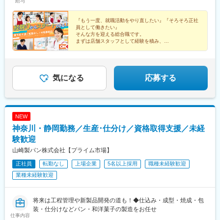
給与
並区、練馬区、中野区、江戸川区、江東区、台東区、町田市、立
駅、溝の口駅、橋本駅(神奈川県)、妙蓮寺駅、日吉本町駅、東戸塚
川市、三鷹市、小金井市、国分寺市、八王子市、清瀬市、狛江
駅、高座渋谷駅、踊場駅、相模原駅、生田駅(神奈川県)、長津田
市、昭島市、調布市、武蔵野市【千葉県】千葉市、船橋市、浦安
『もう一度、就職活動をやり直したい』『そろそろ正社
駅、逗子駅、並木北駅、上大岡駅、港町駅、高田駅(神奈川県)、セ
員として働きたい』
市、市川市、習志野市、佐倉市、八千代市【埼玉県】さいたま
ンター南駅、古淵駅、都筑ふれあいの丘駅、小岩駅、立会川駅、
そんな方を迎える総合職です。
市、川口市、川越市、草加市、戸田市、三郷市、所沢市、新座市
大泉学園駅、綾瀬駅、上井草駅、東雲駅(東京都)、馬喰横山駅、板
まずは店舗スタッフとして経験を積み、
店長を目指すのも、本部へのキャリアチェンジも自分次
橋本町駅、銀座一丁目駅、田町駅(東京都)、上板橋駅、浅草駅(Ｔ
第。
Ｘ)、新江古田駅、住吉駅(東京都)、栄町駅(東京都)、井荻駅、光が
転勤なし＆基本固定シフトで自分の時間もしっかり守れ
丘駅、雑色駅、小竹向原駅、椎名町駅、本蓮沼駅、東陽町駅、梅
ます。
屋敷駅(東京都)、十条駅(東京都)、西大島駅、代々木八幡駅、鷺ノ
気になる
応募する
宮駅、足立小台駅、亀戸水神駅、大師前駅、高田馬場駅、成城学
園前駅、武蔵新田駅、清澄白河駅、曳舟駅、北赤羽駅、御嶽山
駅、青物横丁駅、京成曳舟駅、葛西駅、四ツ木駅、荻窪駅、戸越
公園駅、中板橋駅、高円寺駅、池尻大橋駅、用賀駅、北参道駅、
NEW
六町駅、西葛西駅、富士見ケ丘駅、西馬込駅、お台場海浜公園
神奈川・静岡勤務／生産･仕分け／資格取得支援／未経
駅、萩山駅、田無駅、西武柳沢駅、立川北駅、泉体育館駅、三鷹
駅、吉祥寺駅、ひばりケ丘駅(東京都)、南大沢駅、調布駅、すずか
験歓迎
け台駅、西府駅、大塚・帝京大学駅、北八王子駅、昭島駅、東小
山崎製パン株式会社【プライム市場】
金井駅、清瀬駅、西国分寺駅、武蔵小金井駅、国分寺駅、西立川
正社員
転勤なし
上場企業
5名以上採用
職種未経験歓迎
駅、国領駅、狛江駅、北国分駅、常盤平駅、柏駅、海神駅、原木
中山駅、みどり台駅、八千代緑が丘駅、新浦安駅、天台駅、東千
業種未経験歓迎
葉駅、幕張豊砂駅、本八幡駅(都営線)、ユーカリが丘駅、船橋競馬
場駅、西高島平駅、西川口駅、的場駅、川口駅、東久留米駅、せ
んげん台駅、新座駅、志木駅、蕨駅、所沢駅、武蔵浦和駅、北戸
将来は工程管理や新製品開発の道も！◆仕込み・成型・焼成・包
田駅、本川越駅、見沼代親水公園駅、三郷中央駅、与野駅、戸田
装・仕分けなどパン・和洋菓子の製造をお任せ
仕事内容
駅(埼玉県)、加茂宮駅、川口元郷駅、浦和駅、みなとみらい駅、南