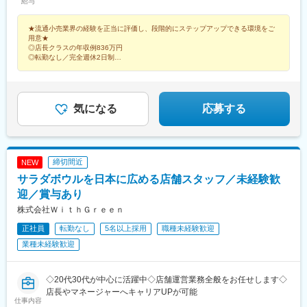
給与
市、町田市◆神奈川エリア横浜市（青葉区、港北区、磯子区、都
ンター北駅、高島平駅、高津駅(神奈川県)、立川南駅、青葉台駅、
筑区、戸塚区、西区）、川崎市（高津区、中原区、宮前区）、鎌
田奈駅、たまプラーザ駅、中央林間駅、調布駅、つくし野駅、綱
★流通小売業界の経験を正当に評価し、段階的にステップアップできる環境をご
倉市、藤沢市、大和市、相模原市◆埼玉エリア越谷市◆千葉エリ
島駅、戸塚駅、都立大学駅、長原駅(東京都)、仲町台駅、中山駅
用意★
ア柏市◆静岡エリア伊東市、下田市※下記は勤務地の一例となりま
(神奈川県)、根岸駅(神奈川県)、東長崎駅、東林間駅、藤が丘駅(神
◎店長クラスの年収例836万円
す※受動喫煙対策：敷地内喫煙可能場所あり
奈川県)、二子玉川駅、自由が丘駅、鷺沼駅、町田駅、武蔵溝ノ口
◎転勤なし／完全週休2日制
◎夜勤なし／残業月18.5時間（2025年度実績）
駅、三鷹駅、南町田グランベリーパーク駅、宮崎台駅、武蔵小杉
◎東急グループ／子育て支援など制度充実
駅、武蔵小山駅、目黒駅、東戸塚駅、祐天寺駅、雪が谷大塚駅、
洋光台駅、横浜駅、柏の葉キャンパス駅、新綱島駅、渋谷駅、田
園調布駅、乃木坂駅、代官山駅、日吉駅(神奈川県)、大倉山駅(神
気になる
応募する
奈川県)、溝の口駅、用賀駅、長津田駅、多摩川駅、元住吉駅、す
ずかけ台駅、大井町駅、石川台駅、荏原町駅、西大井駅、中延
駅、緑が丘駅(東京都)、大森海岸駅、京成金町駅、和田塚駅、蓮沼
駅、大崎広小路駅、西太子堂駅、伊豆急下田駅、北千束駅、西台
締切間近
NEW
駅、立川駅、京王多摩川駅、旗の台駅、奥沢駅、西小山駅、御嶽
サラダボウルを日本に広める店舗スタッフ／未経験歓
山駅、新高島駅、六本木駅、二子新地駅、沼部駅、神奈川駅、神
泉駅、下神明駅、洗足池駅、戸越公園駅、京急蒲田駅、大崎駅、
迎／賞与あり
寝姿山駅、立川北駅、布田駅、向河原駅、恵比寿駅、鮫洲駅、九
株式会社ＷｉｔｈＧｒｅｅｎ
品仏駅
正社員
転勤なし
5名以上採用
職種未経験歓迎
業種未経験歓迎
◇20代30代が中心に活躍中◇店舗運営業務全般をお任せします◇
店長やマネージャーへキャリアUPが可能
仕事内容