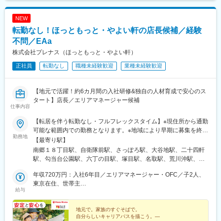
官山駅、神泉駅、京急川崎駅、溝の口駅、登戸駅、鶴見小野駅、
駅、緑が丘駅(東京都)、大森海岸駅、京成金町駅、和田塚駅、蓮沼
南太田駅、南千里駅、伽羅橋駅、東鳴尾駅、高井田駅(関西本線)、
駅、大崎広小路駅、西太子堂駅、伊豆急下田駅、北千束駅、西台
NEW
平野駅(関西本線)、北田辺駅、西院駅(阪急線)、ＪＲ河内永和駅、
駅、立川駅、京王多摩川駅、旗の台駅、奥沢駅、西小山駅、御嶽
転勤なし！ほっともっと・やよい軒の店長候補／経験
三国ケ丘駅(大阪府)、太秦天神川駅、井高野駅、稲荷駅、放出駅、
山駅、新高島駅、六本木駅、二子新地駅、沼部駅、神奈川駅、神
南方駅(大阪府)、長居駅(阪和線)、帝塚山三丁目駅、柴島駅、関目
泉駅、下神明駅、洗足池駅、戸越公園駅、京急蒲田駅、大崎駅、
不問／EAa
駅、今里駅(近鉄線)、玉川駅(大阪府)、千鳥橋駅、新長田駅、西長
寝姿山駅、立川北駅、布田駅、向河原駅、恵比寿駅、鮫洲駅、九
株式会社プレナス（ほっともっと・やよい軒）
堀駅、神戸駅(兵庫県)、長田駅(神戸市営)、久寿川駅、今宮駅、北
品仏駅
正社員
転勤なし
職種未経験歓迎
業種未経験歓迎
浜駅(大阪府)、ＪＲ俊徳道駅、なんば駅(地下鉄)、恵美須町駅、花
園町駅、甲南山手駅、肥後橋駅、春日野道駅(阪急線)、二条城前
駅、西田辺駅、芦原橋駅、南森町駅、一乗寺駅、文の里駅、千船
【地元で活躍！約6カ月間の入社研修&独自の人材育成で安心のス
駅、東三国駅、西元町駅、花田口駅、姫松駅、谷町四丁目駅、淡
タート】店長／エリアマネージャー候補
路駅、長堀橋駅、太子橋今市駅、鷹取駅、新福島駅、河内小阪
仕事内容
駅、下新庄駅、我孫子前駅、高田駅(奈良県)、東玉出駅、本町駅、
西宮駅(ＪＲ線)、さくら夙川駅、甲子園駅、四条駅(京都市営)、梅
【転居を伴う転勤なし・フルフレックスタイム】※現住所から通勤
田駅(地下鉄)、土居駅(大阪府)、中山観音駅、西新井大師西駅、熊
可能な範囲内での勤務となります。※地域により早期に募集を終了
勤務地
野前駅、南千住駅、下板橋駅、西大島駅、有明駅(東京都)、麹町
することがあります。★車通勤可・駐車場あり（店舗による）※ほ
【最寄り駅】
駅、新宿駅、早稲田駅(東京メトロ)、新代田駅、浅草駅、蔵前駅、
っともっとの店舗で勤務を希望する場合は、東京・千葉・埼玉・
南郷１８丁目駅、自衛隊前駅、さっぽろ駅、大谷地駅、二十四軒
御徒町駅、岩本町駅、西新宿五丁目駅、桜台駅(東京都)、後楽園
神奈川への配属予定です。■募集エリア【北海道】北海道札幌市
駅、勾当台公園駅、六丁の目駅、塚目駅、名取駅、荒川沖駅、石
駅、花月総持寺駅、井土ケ谷駅、高師浜駅、百舌鳥八幡駅、蚕ノ
【東北】宮城県仙台市/大崎市/名取市【関東】東京都全域神奈川県
岡駅、ひたち野うしく駅、新守谷駅、水戸駅、勝田駅、野州平川
社駅、十条駅(京都市営)、神ノ木駅、関目成育駅、野田阪神駅、四
全域千葉県千葉市/市川市/野田市/八千代市埼玉県全域栃木県栃木
年収720万円：入社6年目／エリアマネージャー・OFC／子2人、
駅、鶴田駅、東武宇都宮駅、太田駅(群馬県)、館林駅、東新宿駅、
ツ橋駅、ハーバーランド駅、今宮戎駅、なにわ橋駅、ＪＲ長瀬
市/宇都宮市茨城県つくば市/石岡市/牛久市/守谷市/水戸市/ひたちな
東京在住、世帯主
神田駅(東京都)、新大久保駅、新宿御苑前駅、高田馬場駅、錦糸町
給与
駅、大阪難波駅、渡辺橋駅、南田辺駅、東梅田駅、松虫駅、みな
か市群馬県太田市/舘林市【中部】長野県長野市/塩尻市山梨県甲府
年収578万円：入社3年目／シニアストアマネージャー／子1人、
駅、高円寺駅、渋谷駅、新小岩駅、四谷三丁目駅、神保町駅、池
と元町駅、大小路駅、東天下茶屋駅、福島駅(大阪府・阪神線)、帝
市愛知県全域静岡県浜松市富山県富山市/高岡市石川県金沢市/野々
大阪在住、世帯主
袋駅、木場駅(東京都)、中野駅(東京都)、西武新宿駅、本駒込駅、
塚山駅、西宮北口駅、夙川駅、大阪梅田駅(阪急線)、烏丸駅、大阪
市市/白山市/小松市福井県福井市三重県鈴鹿市【関西】大阪府全域
地元で。家族のすぐそばで。
豊洲駅、駒沢大学駅、表参道駅、茅場町駅、大森駅(東京都)、小岩
自分らしいキャリアパスを描こう。―
梅田駅(阪神線)
京都府京都市兵庫県姫路市奈良県奈良市/生駒市※受動喫煙対策：