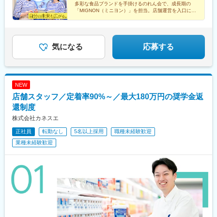
多彩な食品ブランドを手掛けるのれん会で、成長期の
「MIGNON（ミニヨン）」を担当。店舗運営を入口に、
店長やSV、販促企画、新ブランドづくりなどへ未経験
から挑戦できます。
気になる
応募する
NEW
店舗スタッフ／定着率90%～／最大180万円の奨学金返
還制度
株式会社カネスエ
正社員
転勤なし
5名以上採用
職種未経験歓迎
業種未経験歓迎