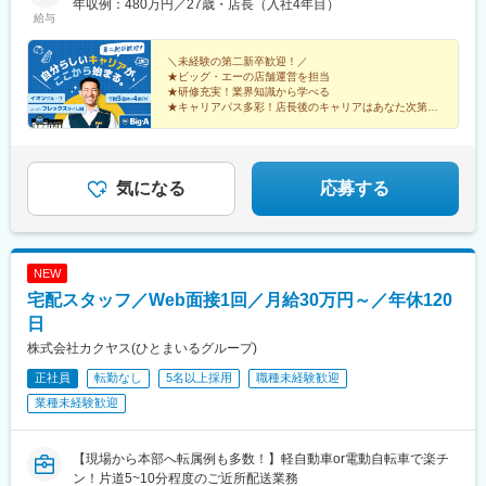
ムページにてチェックいただけます！★当社の店舗展開は1都4県
年収例：480万円／27歳・店長（入社4年目）
給与
が中心です。そのため、勤務エリアは関東圏内となり、地方への
転勤はありません。★転居を伴う異動の有無（社員区分）は、お
選びいただけます。最初の配属店舗は、あなたの希望を最大限考
＼未経験の第二新卒歓迎！／
★ビッグ・エーの店舗運営を担当
慮して決定します。
★研修充実！業界知識から学べる
★キャリアパス多彩！店長後のキャリアはあなた次第
★年間20日間の連続休暇制度／取得例：5連休×4回など
★イオングループのお買い物がお得になる割引制度あり
気になる
応募する
NEW
宅配スタッフ／Web面接1回／月給30万円～／年休120
日
株式会社カクヤス(ひとまいるグループ)
正社員
転勤なし
5名以上採用
職種未経験歓迎
業種未経験歓迎
【現場から本部へ転属例も多数！】軽自動車or電動自転車で楽チ
ン！片道5~10分程度のご近所配送業務