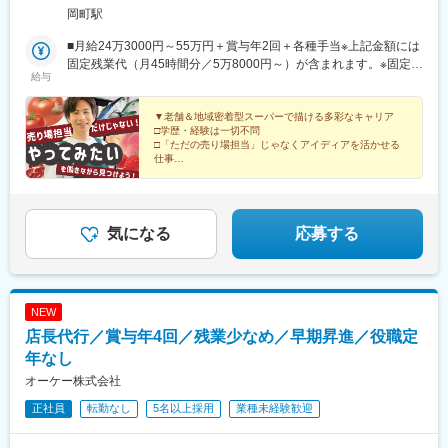
駅、清水五条駅、三条駅(京都府)、丸太町駅(京都市営)、東寺駅、
線「守口市駅」より徒歩13分■豊中店大阪府豊中市千里園2-2-45
岡町駅
二条城前駅、烏丸駅、大通駅、青葉通一番町駅、小川町駅(東京
阪急宝塚線「豊中駅」より徒歩8分■桜塚店大阪府豊中市南桜塚3-
都)、四ツ谷駅、九段下駅、西早稲田駅、八丁堀駅(東京都)、浅草
6-2阪急宝塚線「岡町駅」より徒歩13分■東豊中店大阪府豊中市熊
■月給24万3000円～55万円＋賞与年2回＋各種手当※上記金額には
駅、京成上野駅、不動前駅、築地駅、北参道駅、荒川一中前駅、
野町4-8-2阪急宝塚線「豊中駅」よりバス乗車、「熊野町一丁目」
固定残業代（月45時間分／5万8000円～）が含まれます。※固定残
都庁前駅、豊島園駅(西武線)、黄金町駅、京成千葉駅、川越市駅、
給与
下車徒歩1分■池田店大阪府池田市住吉1-1-10阪急宝塚線「石橋阪
業時間を超える場合は、追加支給します。＜月給例＞主任クラス
第一通り駅、覚王山駅、国際センター駅、栄駅(愛知県)、なんば駅
大前駅」より徒歩8分■彩都店大阪府箕面市彩都粟生南2-12-33阪
／月給35万円～50万円店長クラス／月給40万円～55万円
(南海線)、梅田駅(地下鉄)、松屋町駅、大阪ビジネスパーク駅、淀
急箕面線「箕面駅」よりバス乗車、「間谷住宅入り口」下車徒歩1
▼老舗＆地域密着型スーパーで描ける多彩なキャリア
屋橋駅、崇禅寺駅、岸里駅、天満駅、天王寺駅前駅、三条京阪
□学歴・経験は一切不問
分、国際文化公園都市モノレール「彩都西駅」より徒歩15分■ま
駅、九条駅(京都府)、大宮駅(京都府)
□「ただの売り場担当」じゃなくアイディアを活かせる
きおち店大阪府豊中市北緑丘1-7-170阪急箕面線「牧落」駅より徒
仕事
歩15分
□最短半年～1年での昇格やキャリアチェンジもOK！
□休みも取りやすくプライベートも大切にできる
気になる
応募する
NEW
店長代行／賞与年4回／残業少なめ／早期昇進／役職定
年なし
オーケー株式会社
正社員
転勤なし
5名以上採用
業種未経験歓迎