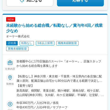
気になる
応募する
駅、緑橋駅、神戸三宮駅(阪急・神戸高速)、栄町駅(東京都)、新宿
西口駅、西日暮里駅、新板橋駅、東大前駅、中野新橋駅、町屋駅
(東京メトロ)、亀戸駅、上野御徒町駅、代々木公園駅、世田谷駅、
池ノ上駅、戸越公園駅、矢口渡駅、荏原町駅、庚申塚駅、三越前
NEW
駅、学習院下駅、曙橋駅、石川町駅、築地市場駅、荒川一中前
駅、飯田橋駅、向河原駅、芝公園駅、国立競技場駅、浅草橋駅、
未経験から始める総合職／転勤なし／賞与年4回／残業
新御徒町駅、大崎駅、京急東神奈川駅、馬車道駅、阪東橋駅、大
少なめ
師前駅、谷町六丁目駅、大阪ビジネスパーク駅、南森町駅、芦原
オーケー株式会社
町駅、野田阪神駅、阿倍野駅(地下鉄)、三ノ宮駅
正社員
転勤なし
5名以上採用
職種未経験歓迎
業種未経験歓迎
首都圏中心に170店舗超のスーパー『オーケー』。店舗スタッフ
から始める総合職を募集します
仕事内容
【転勤なし】神奈川県・東京都・千葉県・埼玉県内の各店舗に配
属☆原則、配属店舗は自宅から90分以内で通える範囲で決定しま
勤務地
す（転居を伴う異動無し）。なお、希望があれば転居を伴う異動
【最寄り駅】
（関東・関西）を検討する場合もございます。※転居を伴う異動の
新高島駅、鶴間駅、青葉台駅、鶴ケ峰駅、港南台駅、桜ケ丘駅、
場合、諸費用は会社負担（社内規定有）【本社】神奈川県横浜市
北山田駅(神奈川県)、矢向駅、向ケ丘遊園駅、平塚駅、辻堂駅、宮
西区みなとみらい6-3-6【神奈川県】横浜市、川崎市、藤沢市、逗
崎台駅、あざみ野駅、武蔵新城駅、本厚木駅、東門前駅、元町・
子市、相模原市、大和市、伊勢原市、厚木市、平塚市【東京都】
年収380万円／入社2年目／係長
中華街駅、伊勢原駅、山手駅、新子安駅、三ツ境駅、金沢文庫
大田区、品川区、世田谷区、渋谷区、板橋区、北区、足立区、杉
年収430万円／入社4年目／サブチーフ
駅、南橋本駅、新杉田駅、湘南台駅、藤沢駅、川和町駅、上溝