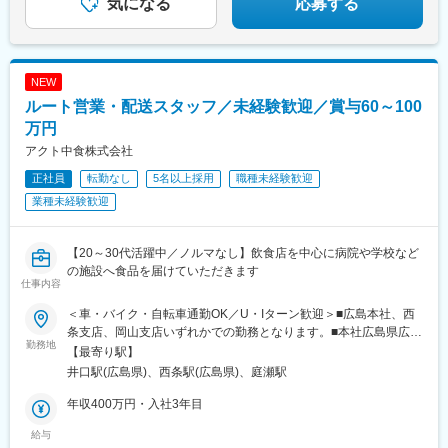
気になる
応募する
を築いていける環境です。
NEW
ルート営業・配送スタッフ／未経験歓迎／賞与60～100
万円
アクト中食株式会社
正社員
転勤なし
5名以上採用
職種未経験歓迎
業種未経験歓迎
【20～30代活躍中／ノルマなし】飲食店を中心に病院や学校など
の施設へ食品を届けていただきます
仕事内容
＜車・バイク・自転車通勤OK／U・Iターン歓迎＞■広島本社、西
条支店、岡山支店いずれかでの勤務となります。■本社広島県広島
勤務地
市西区草津港2-6-60└「井口駅」より徒歩15分■西条支店広島県東
【最寄り駅】
広島市高屋町檜山20-1└「西条駅」より徒歩25分■岡山支店岡山県
井口駅(広島県)、西条駅(広島県)、庭瀬駅
岡山市北区川入1088-1└「庭瀬駅」より徒歩16分※受動喫煙対策
あり
年収400万円・入社3年目
給与