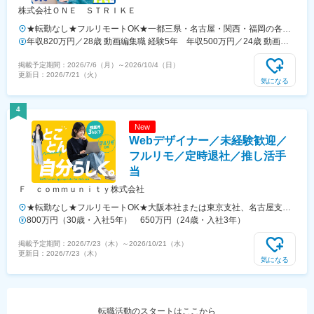
株式会社ＯＮＥ ＳＴＲＩＫＥ
★転勤なし★フルリモートOK★一都三県・名古屋・関西・福岡の各プ
ロジェクト先勤務地・アクセス【本社】東京都渋谷区恵比寿西2-8-4 EX
年収820万円／28歳 動画編集職 経験5年 年収500万円／24歳 動画編
恵比寿西ビル5FJR山手線、埼京線、湘南新宿ライン、東京メトロ日比
集職 経験2年
掲載予定期間：
2026/7/6（月）
～
2026/10/4（日）
谷線「恵比寿駅」より徒歩6分東急東横線「代官山駅」より徒歩6分
更新日：
2026/7/21（火）
【新宿支社】東京都新宿区富久町16-15 新宿MYビル2F丸ノ内線「新宿
気になる
御苑前駅」より徒歩5分新宿線、丸ノ内線、副都心線「新宿三丁目駅」
より徒歩8分【大阪支社】大阪府大阪市北区大深町6-38JR各線「大阪
4
駅」より徒歩7分大阪メトロ御堂筋線「梅田駅」より徒歩8分阪急各線
New
「大阪梅田駅」より徒歩9分【名古屋支社】愛知県名古屋市西区牛島町
Webデザイナー／未経験歓迎／
6-1 名古屋ルーセントタワー各線「名古屋駅」徒歩5分【福岡支社】
福岡県福岡市中央区天神1-14-18福岡市営地下鉄空港線「天神駅」直結
フルリモ／定時退社／推し活手
七隈線「天神南駅」徒歩5分西鉄天神大牟田線「西鉄福岡（天神）駅」
当
徒歩6分◎受動喫煙対策あり：オフィス内禁煙
Ｆ ｃｏｍｍｕｎｉｔｙ株式会社
★転勤なし★フルリモートOK★大阪本社または東京支社、名古屋支
社、福岡支社。または一都三県・名古屋・関西・福岡のプロジェクト
800万円（30歳・入社5年） 650万円（24歳・入社3年）
先。■本社所在地大阪府大阪市北区万歳町4-12浪速ビル西館8階■東京支
掲載予定期間：
2026/7/23（木）
～
2026/10/21（水）
社東京都新宿区新宿1‐9‐10■名古屋支社愛知県名古屋市西区牛島町6-1
更新日：
2026/7/23（木）
名古屋ルーセントタワー■福岡支社福岡県福岡市中央区天神1‐14‐
気になる
18【交通】プロジェクト先により異なります。【アクセス】＜本社＞
◆Osaka Metro谷町線「中崎町駅」より徒歩1分◆Osaka Metro御堂筋
線「梅田駅」より徒歩7分◆JR「大阪駅」より徒歩7分◆阪急「大阪梅
田駅」より徒歩5分＜東京支社＞◆丸の内線「新宿御苑前駅」より徒歩
転職活動のスタートはここから