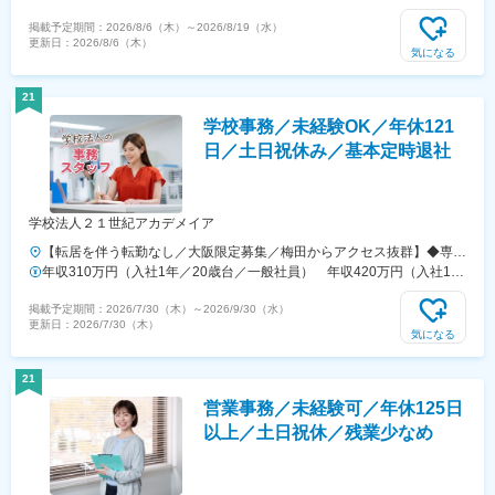
新宿オークタワー21F＜大阪支社＞大阪府大阪市北区梅田3丁目2-2 JP
験2年（月給70万円＋月間インセン＋賞与）
掲載予定期間：
2026/8/6（木）
～
2026/8/19（水）
タワー大阪
更新日：
2026/8/6（木）
気になる
21
学校事務／未経験OK／年休121
日／土日祝休み／基本定時退社
学校法人２１世紀アカデメイア
【転居を伴う転勤なし／大阪限定募集／梅田からアクセス抜群】◆専門
学校大阪ビジネス・アカデミー〒530-0004 大阪市北区堂島浜1-1-7～
年収310万円（入社1年／20歳台／一般社員） 年収420万円（入社10
アクセス ～・京阪電鉄「大江橋」駅から徒歩2分・大阪市営地下鉄・京
年／30歳台／リーダー）
掲載予定期間：
2026/7/30（木）
～
2026/9/30（水）
阪「淀屋橋」駅から徒歩5分・JR東西線「北新地」駅から徒歩5分・
更新日：
2026/7/30（木）
JR「大阪」駅から徒歩13分・大阪市営地下鉄・阪急「梅田」駅から徒
気になる
歩13分※大阪姉妹校（大阪市内）への転勤可能性あり
21
営業事務／未経験可／年休125日
以上／土日祝休／残業少なめ