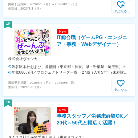
掲載予定期間：
2026/8/3（月）
～
2026/8/16（日）
ト先★未経験者は全員本社配属です！★転居を伴う転勤はありません。
更新日：
2026/8/3（月）
【本社の住所とアクセス】東京都品川区西五反田1-24-4 タキゲンビル
気になる
５F◆JR山手線「五反田駅」より徒歩4分◆東急池上線「大崎広小路
駅」より徒歩1分【寮があるから東京で働きたい人も安心！】◆会社
15
（品川区）から歩いて10分の場所に快適な借上げ独身寮を完備。寮費
New
は会社が50％を補助します。住まいの心配がないので、東京で働きた
IT総合職（ゲームPG・エンジニ
い方も安心。実際、三重、群馬、長野、神奈川県秦野市など、遠方から
入社して活躍している人も多数います。一人暮らしをしたい人も歓迎で
ア・事務・Webデザイナー）
す！★実際に入寮している社員の声は「待遇・福利厚生・各種制度欄」
でチェック！
株式会社ヴェシカ
渋谷区本社および、首都圏（東京都・神奈川県・千葉県・埼玉県）のプ
ロジェクト先※転居を伴う転勤は発生しません。※プロジェクトにより
年収680万円／プロジェクトリーダー職 ・27歳（入社5年）※未経験入
フルリモートワーク（在宅勤務）もあります。【本社】東京都渋谷区千
社 年収400万円／システムエンジニア職・25歳（入社3年）※未経験
掲載予定期間：
2026/8/3（月）
～
2026/9/6（日）
駄ヶ谷4-5-11 SuSLOB 北参道 5F受動喫煙対策：有（屋内禁煙）＜本社
入社
更新日：
2026/8/3（月）
アクセス＞・東京メトロ副都心線「北参道駅」3番出口 徒歩3分・各線
気になる
「代々木駅」西口 徒歩7分
16
New
事務スタッフ／労務未経験OK／
20代～50代と幅広く活躍！
ＳＡＴＯ社会保険労務士法人（東京オフィス）