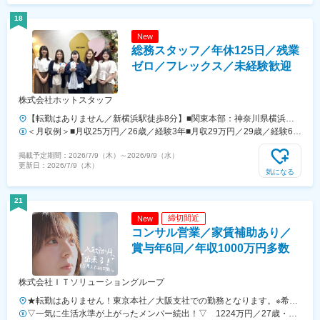
18
New
総務スタッフ／年休125日／残業
ゼロ／フレックス／未経験歓迎
株式会社ホットスタッフ
【転勤はありません／新横浜駅徒歩8分】■関東本部：神奈川県横浜市
港北区新横浜2-11-5 川浅ビル7F＜アクセス＞JR各線・横浜市営地下鉄
＜月収例＞■月収25万円／26歳／経験3年■月収29万円／29歳／経験6年
ブルーライン「新横浜駅」より徒歩8分※受動喫煙対策：オフィス内禁
＜月給＞月給22万円以上＋時間外手当（全額支給）＋賞与年2回※上記
掲載予定期間：
2026/7/9（木）
～
2026/9/9（水）
煙（ビル内喫煙場所あり）
には、一律地域手当（2万円／月）を含みます。◎年功序列関係なく、
更新日：
2026/7/9（木）
スキルや頑張りに応じて、しっかり昇給・昇格できる環境です！
気になる
21
締切間近
New
コンサル営業／家賃補助あり／
賞与年6回／年収1000万円多数
株式会社ＩＴソリューショングループ
★転勤はありません！東京本社／大阪支社での勤務となります。※希望
を考慮いたします。＜東京本社＞東京都新宿区西新宿6-8-1 住友不動産
▽一気に生活水準が上がったメンバー続出！▽ 1224万円／27歳・経