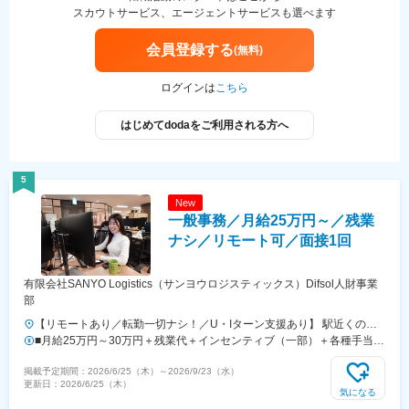
3分◆各線「新宿三丁目駅」より徒歩10分＜名古屋支社＞◆各線「名古
スカウトサービス、エージェントサービスも選べます
屋駅」徒歩5分＜福岡支社＞◆地下鉄空港線「天神駅」地下直結◆地下
鉄七隈線「天神南駅」より徒歩5分◆西鉄天神大牟田線「西鉄福岡（天
会員登録する
(無料)
神）駅」より徒歩6分
ログインは
こちら
はじめてdodaをご利用される方へ
5
New
一般事務／月給25万円～／残業
ナシ／リモート可／面接1回
有限会社SANYO Logistics（サンヨウロジスティックス）Difsol人財事業
部
【リモートあり／転勤一切ナシ！／U・Iターン支援あり】 駅近くのオ
フィスビル各所または通勤時間を考慮して配属を決定します！会社都合
■月給25万円～30万円＋残業代＋インセンティブ（一部）＋各種手当⇒
での勤務地選定は一切行いません。▼勤務地新宿区、中央区、台東区、
事務やPCの経験がある方■月給21万円～27万円＋残業代＋インセンテ
掲載予定期間：
2026/6/25（木）
～
2026/9/23（水）
江戸川区、港区、豊島区、渋谷区、世田谷区、杉並区 など▼本社東京
ィブ（一部）＋各種手当⇒未経験の方※これまでの経験やお持ちのスキ
更新日：
2026/6/25（木）
都港区芝5-3-2 +SHIFT MIMA 4F※受動喫煙対策あり
ル等を考慮して決定します。※万が一、残業が発生した場合は1分単位
気になる
で残業代を支給します。