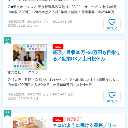
■東京オフィス／ 東京都豊島区東池袋4-39-11 サニービル池袋※転勤は
ありません。U・Iターン歓迎！交通■東京オフィス 大塚駅/東池袋駅か
年収360万円／20代半ば／入社3年目／前職：営業事務 年収440万円
ら 徒歩9分 新大塚駅から 徒歩10分
／30代前半／入社6年目／前職：販売員
掲載予定期間：
2026/5/25（月）
～
2026/8/23（日）
更新日：
2026/5/30（土）
気になる
17
New
経理／月収30万~50万円も目指せ
る／副業OK／土日祝休み
株式会社アークスリー
【大阪・兵庫・京都のいずれかのエリアへ配属します】※転勤なし＆UI
ターン歓迎※担当案件によってはリモートワークも可能＜勤務地の一例
年収400万円／入社2年目 年収600万円／入社4年目
＞《大阪府》・大阪市（福島区・西区・中央区・西成区・西淀川区・浪
掲載予定期間：
2026/7/20（月）
～
2026/9/20（日）
速区・北区）・堺市（堺区・北区）・寝屋川市・豊中市・八尾市・和泉
更新日：
2026/7/27（月）
市《兵庫県》・神戸市（中央区・長田区）・尼崎市《京都府》・京都市
気になる
（南区）◆本社／大阪府大阪市中央区谷町1-6-5 西村ビル4・5階
18
締切間近
New
ネコのように働ける事務／リモ