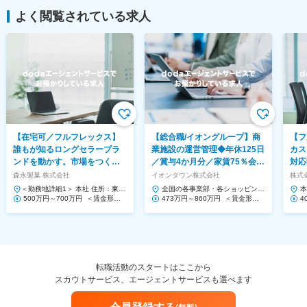
よく閲覧されている求人
【在宅可／フルフレックス】
【総合職/イオングループ】商
【フ
誰もが知るロングセラーブラ
業施設の運営管理◆年休125日
カス
ンドを動かす。市場をつくる
／賞与4か月分／家賃75％会社
対応
提案営業◆ハイチュウ等
負担！
Saa
森永製菓 株式会社
イオンタウン株式会社
株式会
＜勤務地詳細1＞ 本社 住所：東京
全国の各事業部・各ショッピング
本
都港区芝浦1-13-16 勤務地最寄
500万円～700万円 ＜賃金形態
センター 住所：千葉県千葉市美浜
473万円～860万円 ＜賃金形態
1
4
駅：JR、都営三...
＞ 月給制 ＜賃金内訳＞ 月額（基
区中瀬1-5-1イオンタワ...
＞ 月給制 ＜賃金内訳＞ 月額（基
ー
＞
本給）...
本給）...
本給
転職活動のスタートはここから
スカウトサービス、エージェントサービスも選べます