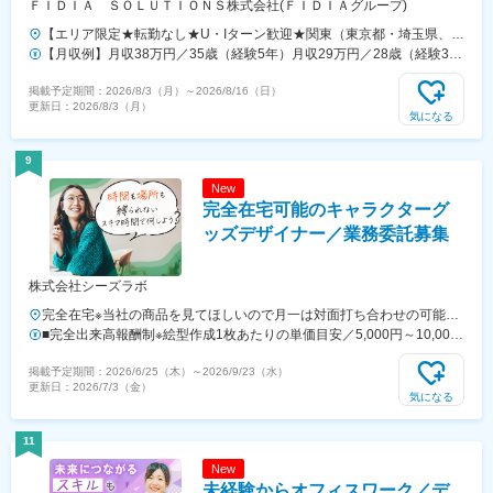
ＦＩＤＩＡ ＳＯＬＵＴＩＯＮＳ株式会社(ＦＩＤＩＡグループ)
【エリア限定★転勤なし★U・Iターン歓迎★関東（東京都・埼玉県、神
奈川県）、関西（大阪府、兵庫県、京都府）にあるいずれかのホテル】
【月収例】月収38万円／35歳（経験5年）月収29万円／28歳（経験3
◎100%希望拠点に配属！地域に根ざして働けます＜配属先一覧＞■関
年）【エリア別給与】■関東（東京都・埼玉県、神奈川県）月給
掲載予定期間：
2026/8/3（月）
～
2026/8/16（日）
東東京都・埼玉県、神奈川県■関西大阪府、兵庫県、京都府◎転居を伴
215,000円～300,000円＋諸手当＋賞与年3回■関西（大阪府・兵庫県・
更新日：
2026/8/3（月）
う転勤なし！◎直行直帰OK！▼事業所【事業所住所】東京都港区六本
京都府）月給205,000円～280,000円＋諸手当＋賞与年3回※残業代は別
気になる
木2丁目4-5 1F 六本木Dスクエア・南北線「六本木一丁目駅」徒歩3
途全額支給します※経験・能力・年齢を考慮し決定します
分・日比谷線／大江戸線「六本木駅」徒歩7分・銀座線／南北線「溜池
9
山王駅」徒歩8分・千代田線「乃木坂駅」徒歩14分大阪本社／ 大阪府大
New
阪市北区大深町3-1 グランフロント大阪北館6階・JR各線「大阪駅」よ
完全在宅可能のキャラクターグ
り徒歩2分・阪急各線「梅田駅」より徒歩5分
ッズデザイナー／業務委託募集
株式会社シーズラボ
完全在宅※当社の商品を見てほしいので月一は対面打ち合わせの可能性
がございます！★フルリモートのため全国・海外からでもOK★出社・
■完全出来高報酬制※絵型作成1枚あたりの単価目安／5,000円～10,000
転勤一切なし！本社住所東京都千代田区神田須田町2‐7‐1 BIZCORE神
円（修正込み）月収例：①20万円（所要時間目安：160時間）②10万
掲載予定期間：
2026/6/25（木）
～
2026/9/23（水）
田須田町10F《交通》◎都営新宿線「岩本町駅」A2出口より徒歩1分
円（所要時間目安：80時間）③5万円（所要時間目安：40時間）
更新日：
2026/7/3（金）
◎JR各線、つくばエクスプレス、東京メトロ日比谷線「秋葉原駅」よ
気になる
り徒歩4分◎東京メトロ銀座線「神田駅」3番出口より徒歩5分
11
New
未経験からオフィスワーク／デ