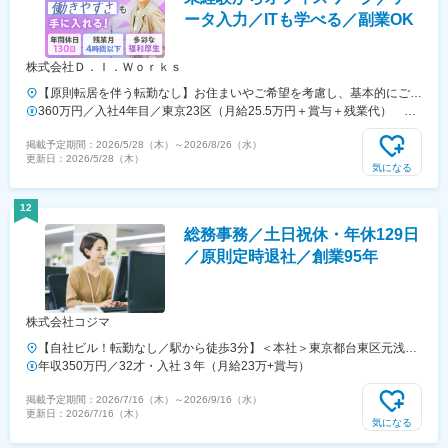
ータ入力／ITも学べる／副業OK
株式会社Ｄ．Ｉ．Ｗｏｒｋｓ
【原則転居を伴う転勤なし】お住まいやご希望を考慮し、基本的にご自
宅から1時間圏内のプロジェクト先に決定いたします。本社がある関東
360万円／入社4年目／東京23区（月給25.5万円＋賞与＋残業代）
1都3県を積極採用！★地方からの上京ご希望の方は、別途上京支援な
330万円／入社3年目／東京23区（月給23.5万円＋賞与＋残業代）
掲載予定期間：
2026/5/28（木）
～
2026/8/26（水）
どをご相談いただけます！【本社】＊事務所移転いたしました＊〒
更新日：
2026/5/28（木）
160-0023 東京都新宿区西新宿7丁目10-12 KKDビル5階【最寄り駅】新
気になる
宿西口駅 徒歩2分 新宿駅 徒歩3分 西武新宿駅 徒歩4分旧住所〒160-
0023 東京都新宿区西新宿7丁目7-26 ワコーレ新宿第一ビル1003《プロ
12
ジェクト先》東京都、埼玉県、千葉県、神奈川県、静岡県、茨城県、栃
総務事務／土日祝休・年休129日
木県、群馬県＼下記、支社エリアに関しても募集しております／《プロ
ジェクト先》大阪府、兵庫県、京都府
／原則定時退社／創業95年
株式会社コジマ
【自社ビル！転勤なし／駅から徒歩3分】＜本社＞東京都台東区元浅草
3-4-1＜アクセス＞■つくばエクスプレス・都営大江戸線「新御徒町駅」
年収350万円／32才・入社３年（月給23万+賞与）
より徒歩3分■都営大江戸線「蔵前駅」より徒歩8分■東京メトロ銀座線
掲載予定期間：
2026/7/16（木）
～
2026/9/16（水）
「田原町」より徒歩9分※受動喫煙対策：屋内禁煙（屋外喫煙可能場所
更新日：
2026/7/16（木）
あり）
気になる