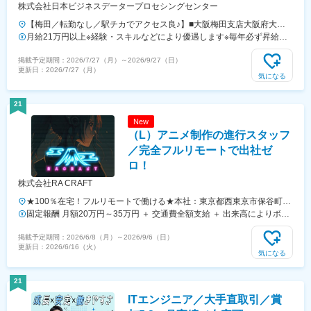
株式会社日本ビジネスデータープロセシングセンター
【梅田／転勤なし／駅チカでアクセス良♪】■大阪梅田支店大阪府大阪
市北区梅田2-2-2 ヒルトンプラザウエスト・オフィスタワー10F（四
月給21万円以上※経験・スキルなどにより優遇します※毎年必ず昇給し
ツ橋線「西梅田駅」4B出口より直結／阪神電車「大阪梅田駅」より徒
ています！経験を積めば積むほど収入も着実にアップ♪
掲載予定期間：
2026/7/27（月）
～
2026/9/27（日）
歩1分）※低頻度ではありますが、日によって神戸本社（兵庫県神戸市
更新日：
2026/7/27（月）
中央区伊藤町119 大樹生命神戸三宮ビル3F）に出社いただく場合があ
気になる
ります。＜受動喫煙対策：屋内禁煙＞
21
New
（L）アニメ制作の進行スタッフ
／完全フルリモートで出社ゼ
ロ！
株式会社RA CRAFT
★100％在宅！フルリモートで働ける★本社：東京都西東京市保谷町5
丁目18番9-206※受動喫煙対策：屋内禁煙
固定報酬 月額20万円～35万円 ＋ 交通費全額支給 ＋ 出来高によりボー
ナス（インセンティブ有）※報酬は、経験等を考慮報酬例：20-50万円※
掲載予定期間：
2026/6/8（月）
～
2026/9/6（日）
上記はインセンティブも含めた数字です。
更新日：
2026/6/16（火）
気になる
21
ITエンジニア／大手直取引／賞