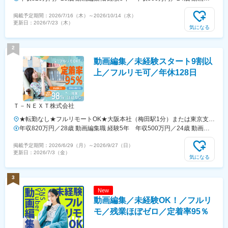
プロジェクト先◆勤務地・アクセス【本社】東京都港区六本木6-2-31六
集職 経験2年
掲載予定期間：
2026/7/16（木）
～
2026/10/14（水）
本木ヒルズノースタワー17階東京メトロ日比谷線、都営地下鉄大江戸
更新日：
2026/7/23（木）
線「六本木駅」 直結【新宿支社】東京都新宿区新宿1-9-10東京メトロ
気になる
丸の内線「新宿御苑前駅」徒歩1分各線「新宿三丁目駅」徒歩15分【大
阪支社】大阪府大阪市北区大深町6‐38JR各線「大阪駅」より徒歩３分
2
【名古屋支社】愛知県名古屋市西区牛島町6-1 名古屋ルーセントタワ
動画編集／未経験スタート9割以
ー各線「名古屋駅」徒歩5分【福岡支社】福岡県福岡市中央区天神1-14-
18福岡市営地下鉄空港線「天神駅」直結七隈線「天神南駅」徒歩5分西
上／フルリモ可／年休128日
鉄天神大牟田線「西鉄福岡（天神）駅」徒歩6分◎受動喫煙対策あり：
オフィス内禁煙◎名古屋・福岡拠点はスタートアップ募集です！ 整っ
たサポート体制のもと、 同期と一緒に成長できるチャンスです！
Ｔ－ＮＥＸＴ株式会社
★転勤なし★フルリモートOK★大阪本社（梅田駅1分）または東京支
社、名古屋支社関西・一都三県・名古屋の各プロジェクト先◆勤務地・
年収820万円／28歳 動画編集職 経験5年 年収500万円／24歳 動画編
アクセス【本社】大阪府大阪市北区梅田2丁目2-2ヒルトンプラザウエ
集職 経験2年
掲載予定期間：
2026/6/29（月）
～
2026/9/27（日）
スト オフィスタワー 19階阪急線「梅田駅」徒歩5分【東京支社】東京
更新日：
2026/7/3（金）
都新宿区新宿１-9-10丸の内線「新宿御苑前駅」徒歩1分各線「新宿三丁
気になる
目駅」徒歩15分【名古屋支社】愛知県名古屋市西区牛島町6-1 名古屋
ルーセントタワー各線「名古屋駅」徒歩5分【福岡支社】福岡県福岡市
3
中央区天神1-14-18福岡市営地下鉄空港線「天神駅」直結七隈線「天神
New
南駅」徒歩5分西鉄天神大牟田線「西鉄福岡（天神）駅」徒歩6分◎受
動画編集／未経験OK！／フルリ
動喫煙対策あり：オフィス内禁煙
モ／残業ほぼゼロ／定着率95％