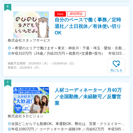
6
締切間近
New
自分のペースで働く事務／定時
退社／土日祝休／有休使い切り
OK
株式会社スタッフサービス
＜希望のエリアで働けます＞東京・神奈川・千葉・埼玉・愛知・京都・
大阪・兵庫・奈良・広島 ・岡山・北海道・宮城・福島・新潟・茨城・
年収310万円（24歳／月給20万円＋残業代+交通費+賞与） 年収325万
栃木・群馬・石川・富山・長野・静岡・岐阜・三重・滋賀・香川・愛
円（27歳／月給20万5000円+残業代+交通費+賞与）
掲載予定期間：
2026/8/3（月）
～
2026/8/16（日）
媛・山口・福岡・熊本・長崎・鹿児島◆転居を伴う転勤なし◆配属先は
更新日：
2026/8/3（月）
通える範囲で希望を考慮して決定◆駅チカなど通勤に便利なエリア多数
気になる
◆キレイ＆おしゃれオフィス多数◆リモートワーク導入企業も◆20代
の女性を中心に活躍中＜配属先例＞カネボウ化粧品、KDDI、一休、リ
7
クルートグループ、SCSK、博報堂プロダクツ、楽天カード、楽天グル
人材コーディネーター／月40万
ープ、東芝グループ、パナソニックグループ関西：三菱重工業、ロー
ム、住友ゴム工業、広島：広島ホームテレビ、マツダロジスティクスな
／全国勤務／未経験可／反響営
ど、配属先は大手有名企業やグループ会社が中心。4295名以上が就業
業
先企業の直接雇用へ！（2026年3月末実績）入社後平均2年で直接雇用
化、直接雇用後は年収が平均で60万円UP！＜受動喫煙対策あり＞敷地
株式会社ＳＤビジョン
内および屋内は原則禁煙（就業先により異なるため就業条件明示書で明
示します）※自動車通勤OK（エリア・配属先によって変動）
全国どこからでも勤務OK。車通勤OK。弊社は、営業・クリエイター中
心のカルチャーだから、働く場所の自由度は抜群。研修期間は指定勤務
年収1080万円 ／ コーディネーター 経験3年 ／月給62万円 年収585万