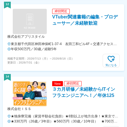
12
締切間近
VTuber関連書籍の編集・プロデ
ューサー／未経験歓迎
株式会社アプリスタイル
東京都千代田区神田神保町1-37-4 友田三和ビル4F＜交通アクセス＞
東京メトロ半蔵門線・都営三田線・都営新宿線「神保町駅」A7出口徒
年収500万円／30歳／経験5年
歩3分東京メトロ東西線「竹橋駅」徒歩7分東京メトロ千代田線「新御
掲載予定期間：
2026/7/13（月）
～
2026/8/16（日）
茶ノ水駅」徒歩8分東京メトロ丸ノ内線「淡路町駅」徒歩9分JR「御茶
更新日：
2026/7/31（金）
ノ水駅」徒歩10分
気になる
14
締切間近
New
３カ月研修／未経験からITイン
フラエンジニアへ！／年休125
株式会社ＩＳＳ
★独身寮完備（家賃半額会社負担）★8割以上が地方出身！★東京で働
きたい人・一人暮らししたい人も安心！◆本社（社内開発／東京都品川
★330万円（26歳／3年目）★560万円（30歳／10年目） ★700万円
区西五反田）もしくは、東京23区・神奈川県（横浜市）のプロジェク
（49歳／5年目）