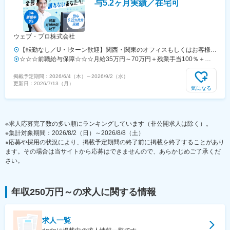
与5.2ヶ月実績／在宅可
ウェブ・プロ株式会社
【転勤なし／U・Iターン歓迎】関西・関東のオフィスもしくはお客様先
にて勤務いただきます。※希望勤務地をできるだけ考慮します※プロジ
☆☆☆前職給与保障☆☆☆月給35万円～70万円＋残業手当100％＋賞
ェクトによっては、フルリモートやリモートもOK
与年2回（経験4年以上の方）月給23万円～35万円＋残業手当100％＋
掲載予定期間：
2026/6/4（木）
～
2026/9/2（水）
賞与年2回（経験4年以下の方）月給22万円～＋残業手当100％＋賞与
更新日：
2026/7/13（月）
年2回（未経験の方）※経験・年齢・スキルを考慮し、話し合いの上で
気になる
決定します※高い技術力を持つ方には、高い給料水準でお応えします※
残業手当は別途全額支給いたします【年収例】年収600万円／29歳／経
験7年／入社1年目年収510万円／27歳／経験4年／入社3年目年収330万
※求人応募完了数の多い順にランキングしています（非公開求人は除く）。
円／22歳／経験2年／入社2年目
※集計対象期間：2026/8/2（日）～2026/8/8（土）
※応募や採用の状況により、掲載予定期間の終了前に掲載を終了することがあり
ます。その場合は当サイトから応募はできませんので、あらかじめご了承くだ
さい。
年収250万円～
の求人に関する情報
求人一覧