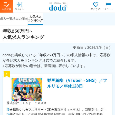
会員登録
ログイン
気になる
メニュー
人気求人
求人一覧
求人の傾向
ランキング
年収250万円～
人気求人ランキング
更新日：
2026/8/9（日）
dodaに掲載している「年収250万円～」の求人情報の中で、応募数
が多い求人をランキング形式でご紹介します。
※応募数が同数の場合は、新着順に表示しています。
1
動画編集（VTuber・SNS）／フ
ルリモ／年休128日
株式会社Ｐｌａｙ ｔｅｃｈ
★転勤なし★フルリモートOK★東京本社（六本木）、新宿支社、名古
屋支社、大阪支社、福岡支社または一都三県・名古屋・関西・福岡の各
年収820万円／28歳 動画編集職 経験5年 年収500万円／24歳 動画編