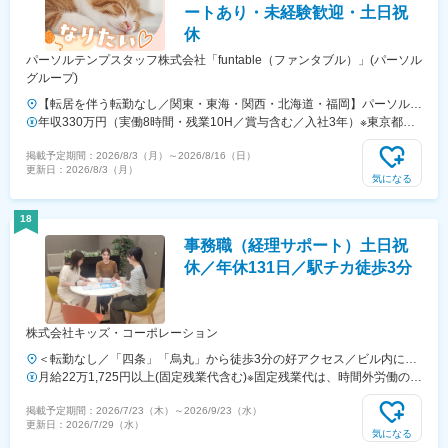
ートあり・未経験歓迎・土日祝
休
パーソルテンプスタッフ株式会社「funtable（ファンタブル）」(パーソル
グループ)
【転居を伴う転勤なし／関東・東海・関西・北海道・福岡】パーソルテ
ンプスタッフと長いお付き合いのある以下エリアの大手・優良企業に配
年収330万円（実働8時間・残業10H／賞与含む／入社3年）※東京都の
属＜関東＞東京都・神奈川県・埼玉県・千葉県・茨城県（つくば市
場合 年収319万円（実働8時間・残業10H／賞与含む／入社3年）※大
掲載予定期間：
2026/8/3（月）
～
2026/8/16（日）
内）・栃木県（宇都宮市内）＜東海＞岐阜県・静岡県・愛知県・三重県
阪府の場合
更新日：
2026/8/3（月）
＜関西＞大阪府・京都府・兵庫県・滋賀県＜北海道＞北海道（札幌市
気になる
内）＜九州＞福岡県（福岡市博多区、中央区）☆駅近のオフィスがほと
んどなので、通勤も便利です☆お住まいの地域や希望を考慮します☆配
18
属先の企業により、在宅勤務（リモートワーク）の場合があります☆通
事務職（経理サポート）土日祝
勤交通費支給（上限なし／当社規定に基づく）☆受動喫煙対策：原則あ
り（勤務先に従う）
休／年休131日／駅チカ徒歩3分
株式会社キッズ・コーポレーション
＜転勤なし／「四条」「烏丸」から徒歩3分の好アクセス／ビル内に駐
輪場あり＞【京都本社】京都府京都市中京区烏丸通四条上る笋町689番
月給22万1,725円以上(固定残業代含む)※固定残業代は、時間外労働の有
地京都御幸ビル4Ｆ＜アクセス＞京都市営地下鉄烏丸線 四条駅徒歩3
無に関わらず月25時間分を、月3万7,725円以上支給※上記を超える時間
掲載予定期間：
2026/7/23（木）
～
2026/9/23（水）
分阪急京都線 烏丸駅徒歩3分
外労働分は追加で支給※年齢・経験・スキルを考慮の上、弊社規定によ
更新日：
2026/7/29（水）
り優遇します。
気になる