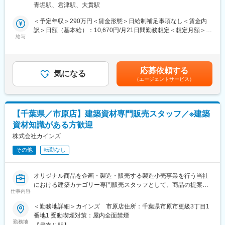
心してください。
青堀駅、君津駅、大貫駅
お客様の要望や理想を聞き、お互いに共感しながらプランを作り
慣れたら一人行動になり自分でスケジュールを調整していきま
上げていきます。お客様の住まいに寄り添い、一緒に喜びを共有
＜予定年収＞290万円＜賃金形態＞日給制補足事項なし＜賃金内
す。もちろん、困ったときはべテラン社員がサポートします。
できることがリフォーム売場の醍醐味。また、住まいのお困りご
訳＞日額（基本給）：10,670円/月21日間勤務想定＜想定月額＞
とを解決し、安心をお届けできるのも魅力の一つです。
給与
224,070円＜昇給有無＞有＜残業手当＞有＜給与補足＞経験・ス
■将来のキャリアパス：
【具体的には…】
キルを考慮の上、当社規定により決定します。■昇給：年1回（4
・今回採用する方には、会社のこれからをお任せしたいと考えて
お客様のニーズを理解し、デザインや素材の選定、カラーコーデ
月）■賞与：年2回（6月・12月）※業績による賃金はあくまでも目
います。
ィネートなど、センスや技術を駆使してお客様の要望に応えるた
安の金額であり、選考を通じて上下する可能性があります。月給
・もちろん、主任⇒課長⇒所長とポジションが上がると収入もア
応募依頼する
めの提案を行います。住宅のスタイルやニーズは多様なため、住
気になる
(月額)は固定手当を含めた表記です。
ップ。
（エージェントサービス）
まいに関するお困りごとや課題にも真摯に向き合い、解決策を見
・頑張りがしっかり収入に反映されるので、チャレンジし甲斐が
つけ出すことが重要です。
あるはずです。
それぞれのお客様に合った最適な提案を行うことで、自身も成長
・総合職採用のため、新規事業や営業管理をゆくゆくお任せいた
し続けることができますよ。
します。
【千葉県／市原店】建築資材専門販売スタッフ／※建築
また、建材や設備機器の進化も日々進んでおり、新たな情報を学
資材知識がある方歓迎
びながらお客様に提供することができます。
■組織構成：
常に新しい知識を吸収し、トレンドに敏感なリフォームのプロフ
株式会社カインズ
・営業担当は現在２名です（40、50代）
ェッショナルを目指しましょう！
その他
転勤なし
ーーーーーーーーーーーー
■会社・求人の魅力：
■お客様と話す機会を大切にする販売：カインズはコミュニケーシ
・安定企業：業歴60年以上、地域に密着で売り上げ安定。安心し
ョンを前提としたコンサルティング販売が基本。日々の生活のお
て長く働き続けられる環境です。
オリジナル商品を企画・製造・販売する製造小売事業を行う当社
困りごとやお客様のニーズ実現の為に積極的な会話を意識してい
・1962年の設立以来、作業用品の販売を担ってきた株式会社大洋
における建築カテゴリー専門販売スタッフとして、商品の提案や
ます。
仕事内容
商会。業界を牽引する老舗企業として成長を続けてまいりまし
品だし、発注等を担っていただき、お客様一人ひとりの自分らし
■カインズオリジナル商品が充実：カインズにはグッドデザイン賞
た。
い暮らしをサポートしていただきます。
＜勤務地詳細＞カインズ 市原店住所：千葉県市原市更級3丁目1
を受賞している魅力的なオリジナル商品が多く、種類も充実。し
・今回募集するのは、30代の社長と共に、当社を盛り上げてくれ
・木材の積み込みやお客様が要望するサイズへのカット作業等の
番地1 受動喫煙対策：屋内全面禁煙
かも低価格だからお客様に自信を持ってご提供できます。
る新しい仲間。早期のキャリアアップも可能。経営幹部として活
実施
勤務地