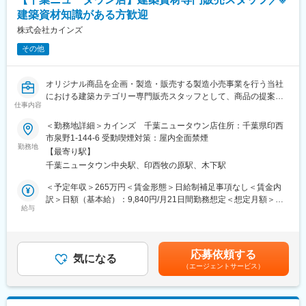
【業務の特徴】
変更の範囲：会社の定める業務
あります。月給(月額)は固定手当を含めた表記です。
建築資材知識がある方歓迎
・会社としては年2件の用地仕入れを目標としており、各メンバー
には年1件の仕入れを目標に業務に取り組んでいただきます。
株式会社カインズ
・当社の仕入れ担当は、用地仕入れ業務に留まらず核となる大型
その他
テナントの誘致までを担当します。（中小テナントは別部署にて
誘致）
オリジナル商品を企画・製造・販売する製造小売事業を行う当社
【配属先について】
における建築カテゴリー専門販売スタッフとして、商品の提案や
SC開発部土地仕入課には、統括部長、用地仕入れ担当5名
仕事内容
品だし、発注等を担っていただき、お客様一人ひとりの自分らし
（30~50代）と事務担当1名が在籍しています。
い暮らしをサポートしていただきます。
＜勤務地詳細＞カインズ 千葉ニュータウン店住所：千葉県印西
・木材の積み込みやお客様が要望するサイズへのカット作業等の
市泉野1-144-6 受動喫煙対策：屋内全面禁煙
【当社について】
実施
勤務地
・当社は現在国内に17か所の近隣型SCの開発、運営、管理を行っ
【最寄り駅】
・フォークリフト等を使用しての木材等の品だし
ております。2024年度以降順次開設していきます。それ以降も本
千葉ニュータウン中央駅、印西牧の原駅、木下駅
・プロや一般の方等、幅広いお客様のニーズに対する接客対応
州全土にて、継続的に毎年2つ以上の開設を計画しています。
・その他レジ／品だし／発注等建築資材の販売における全ての業
＜予定年収＞265万円＜賃金形態＞日給制補足事項なし＜賃金内
・当社が目指すものは快適性、利便性、環境性のある空間を創造
務
訳＞日額（基本給）：9,840円/月21日間勤務想定＜想定月額＞
し、顧客の生活を便利に、豊かにするための支援をすることで
ーーーーーーーーーーーー
給与
206,640円＜昇給有無＞有＜残業手当＞有＜給与補足＞※経験・ス
す。
■お客様と話す機会を大切にする販売：カインズはコミュニケーシ
キルを考慮の上、当社規定により決定します。■昇給：年1回（4
ョンを前提としたコンサルティング販売が基本。日々の生活のお
月）※規定有■賞与：年2回（6月・12月）※業績による■資格手当例
変更の範囲：会社の定める業務
困りごとやお客様のニーズ実現の為に積極的な会話を意識してい
／月1級建築士：30,000円2級建築士：10,000円1級建築施工管理
応募依頼する
ます。
気になる
技士：20,000円2級建築施工管理技士：10,000円賃金はあくまで
（エージェントサービス）
■売場づくりは新たな楽しさの発見：季節ごとのお客様のニーズを
も目安の金額であり、選考を通じて上下する可能性があります。
把握した、魅力的な売場づくりを行います。
月給(月額)は固定手当を含めた表記です。
■カインズオリジナル商品が充実：カインズにはグッドデザイン賞
を受賞している魅力的なオリジナル商品が多く、種類も充実。し