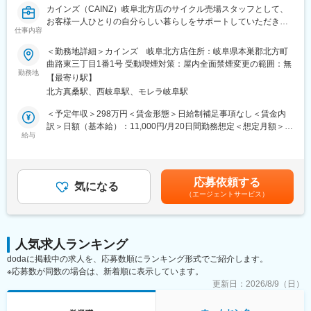
た。
カインズ（CAINZ）岐阜北方店のサイクル売場スタッフとして、
ーに、商品の企画、製造、販売すべての工程を一貫して行い「常
・今回募集するのは、30代の社長と共に、当社を盛り上げてくれ
お客様一人ひとりの自分らしい暮らしをサポートしていただきま
に無駄なコストを削減する」ことを実現しています。DIY関連商品
る新しい仲間。早期のキャリアアップも可能。経営幹部として活
仕事内容
す。
から生活必需品、衣料、家具、ペット、園芸などの多彩な商品構
躍してくださることを期待しています。
■業務詳細：
成を持っており、トータルなライフスタイルの提案を行う当社で
＜勤務地詳細＞カインズ 岐阜北方店住所：岐阜県本巣郡北方町
サイクル売場での接客販売・売場づくり・商品管理等
は、製造を委託した海外工場とも綿密な連携をとり、品質管理に
曲路東三丁目1番1号 受動喫煙対策：屋内全面禁煙変更の範囲：無
・サイクル用品の荷受、検品、売場への品出し等
勤務地
は徹底的にこだわっています。
【最寄り駅】
・組立整備、パンク修理、注文受付
北方真桑駅、西岐阜駅、モレラ岐阜駅
・ブレーキゴムの取り替え、調整
変更の範囲：会社の定める業務
お客様からの相談対応、アドバイザーとして活躍していただきま
＜予定年収＞298万円＜賃金形態＞日給制補足事項なし＜賃金内
す。
訳＞日額（基本給）：11,000円/月20日間勤務想定＜想定月額＞
ーーーーーーーーーーーー
給与
220,000円＜昇給有無＞有＜残業手当＞有＜給与補足＞※経験・ス
■お客様と話す機会を大切にする販売：カインズはコミュニケーシ
キルを考慮の上、当社規定により決定します。※資格手当あり（自
ョンを前提としたコンサルティング販売が基本。日々の生活のお
転車安全整備士：2,000円）■昇給：年1回（4月）■賞与：年2回
困りごとやお客様のニーズ実現の為に積極的な会話を意識してい
（6月・12月）※業績による賃金はあくまでも目安の金額であり、
応募依頼する
ます。
気になる
選考を通じて上下する可能性があります。月給(月額)は固定手当を
（エージェントサービス）
■売場づくりは新たな楽しさの発見：季節ごとのお客様のニーズを
含めた表記です。
把握した、魅力的な売場づくりを行います。
■カインズオリジナル商品が充実：カインズにはグッドデザイン賞
を受賞している魅力的なオリジナル商品が多く、種類も充実。し
人気求人ランキング
かも低価格だからお客様に自信を持ってご提供できます。
dodaに掲載中の求人を、応募数順にランキング形式でご紹介します。
■メディアで話題沸騰のカインズのITを駆使した店舗作り。今後も
※応募数が同数の場合は、新着順に表示しています。
ITを使ってこれまでにない店頭体験を提供していきます。お客様
の買い物が便利になっていくことを日々感じられる環境です。
更新日：
2026/8/9（日）
■再雇用で安心して働けます：定年は65歳ですが、それ以降は区
分が変わり、最長70歳まで働くことができます。長期にわたって