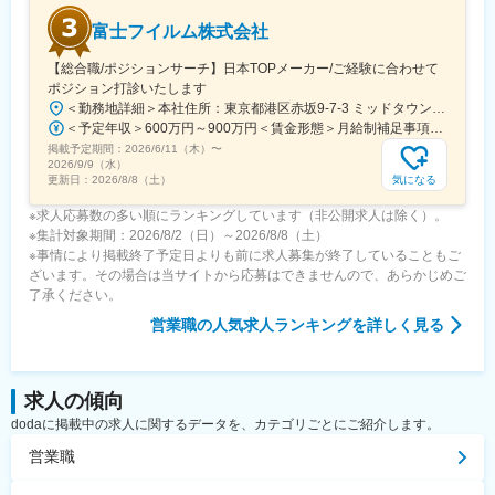
富士フイルム株式会社
【総合職/ポジションサーチ】日本TOPメーカー/ご経験に合わせて
ポジション打診いたします
＜勤務地詳細＞本社住所：東京都港区赤坂9-7-3 ミッドタウン・ウェスト勤務地最寄駅：東京メトロ日比谷線／都営大江戸線／六本木駅受動喫煙対策：敷地内全面禁煙
＜予定年収＞600万円～900万円＜賃金形態＞月給制補足事項なし＜賃金内訳＞月額（基本給）：300,000円～500,000円＜月給＞300,000円～500,000円＜昇給有無＞有＜残業手当＞有賃金はあくまでも目安の金額であり、選考を通じて上下する可能性があります。月給(月額)は固定手当を含めた表記です。
掲載予定期間：
2026/6/11（木）
〜
2026/9/9（水）
気になる
更新日：
2026/8/8（土）
※求人応募数の多い順にランキングしています（非公開求人は除く）。
※集計対象期間：2026/8/2（日）～2026/8/8（土）
※事情により掲載終了予定日よりも前に求人募集が終了していることもご
ざいます。その場合は当サイトから応募はできませんので、あらかじめご
了承ください。
営業職
の人気求人ランキングを詳しく見る
求人の傾向
dodaに掲載中の求人に関するデータを、カテゴリごとにご紹介します。
営業職