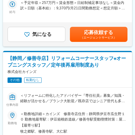
◎サイクル売場では、お客様とのコミュニケーションが欠かせま
＜予定年収＞257万円＜賃金形態＞日給制補足事項なし＜賃金内
■メディアで話題沸騰のカインズのITを駆使した店舗作り。今後も
せん。
訳＞日額（基本給）：9,370円/月21日間勤務想定＜想定月額＞
ITを使ってこれまでにない店頭体験を提供していきます。お客様
笑顔でお出迎えし、お客様のニーズやライディングスタイルに合
給与
196,770円＜昇給有無＞有＜残業手当＞有＜給与補足＞※経験・ス
の買い物が便利になっていくことを日々感じられる環境です。
ったサイクル用品やアクセサリーを提案したり、自転車のメンテ
キルを考慮の上、当社規定により決定します。■昇給：年1回（4
■再雇用で安心して働けます：定年は65歳ですが、それ以降は区
ナンスを行います。
月）■賞与：年2回（6月・12月）※業績による※下記資格をお持ち
分が変わり、最長70歳まで働くことができます。長期にわたって
パンクや故障の修理が完了した時のお客様が喜ぶ姿は、私たちに
の方は月額別途支給自転車安全整備士：2,000円賃金はあくまでも
活躍することができます。※区分によって異なります。
応募依頼する
とっても大きな喜びです。
気になる
目安の金額であり、選考を通じて上下する可能性があります。月
■当社の魅力：
（エージェントサービス）
お客様との交流を通じて、一緒に自転車の楽しさを分かち合いま
給(月額)は固定手当を含めた表記です。
「常に良いものを低価格で提供すること」をモットーに、商品の
しょう！
企画、製造、販売すべての工程を一貫して行い「常に無駄なコス
トを削減する」ことを実現しています。DIY関連商品から生活必需
【具体的には…】
品、衣料、家具、ペット、園芸などの多彩な商品構成を持ってお
【静岡／修善寺店】リフォームコーナースタッフ※オー
■技術を活かしたサービス
り、トータルなライフスタイルの提案を行う当社では、製造を委
プニングスタッフ／定年後再雇用制度あり
自転車の組立整備やパンク修理、ブレーキゴムの取り替えなど、
託した海外工場とも綿密な連携をとり、品質管理には徹底的にこ
技術的なスキルを駆使してお客様の自転車のメンテナンスをサポ
株式会社カインズ
だわっています。
ートします。
その他
転勤なし
お客様の安全と快適なライディングを追求し、信頼と満足を提供
しましょう。
＜リフォームに特化したアドバイザー『専任社員』募集／知識・
■サイクル用品の仕入れと管理
経験が活かせる／ブランク大歓迎／既存店ではシニア世代も多数
サイクル売場では最新のサイクルトレンドをキャッチし、陳列や
仕事内容
活躍中＞
ディスプレイの工夫を通じて、魅力的な売場づくりに取り組んで
■業務詳細：
＜勤務地詳細＞カインズ 修善寺店住所：静岡県伊豆市瓜生野１
います。
・お客様が買い上げになる軽快車や電動自転車等の自転車の組立
０ 勤務地最寄駅：伊豆箱根鉄道線／修善寺駅受動喫煙対策：屋内
ーーーーーーーーーーーー
や整備の実施
勤務地
全面禁煙
■カインズオリジナル商品が充実：カインズにはグッドデザイン賞
【最寄り駅】
・お客様が持ち込みになる自転車のパンク修理やタイヤ交換等の
を受賞している魅力的なオリジナル商品が多く、種類も充実。し
牧之郷駅、修善寺駅、大仁駅
実施