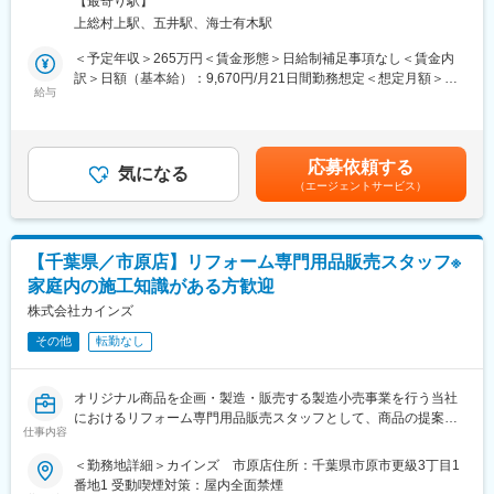
■メディアで話題沸騰のカインズのITを駆使した店舗作り。今後も
【最寄り駅】
躍してくださることを期待しています。
・フォークリフト等を使用しての木材等の品だし
ITを使ってこれまでにない店頭体験を提供していきます。お客様
上総村上駅、五井駅、海士有木駅
・プロや一般の方等、幅広いお客様のニーズに対する接客対応
の買い物が便利になっていくことを日々感じられる環境です。
・その他レジ／品だし／発注等建築資材の販売における全ての業
＜予定年収＞265万円＜賃金形態＞日給制補足事項なし＜賃金内
■再雇用制度で安心して働けます：定年は65歳ですが、それ以降
務
訳＞日額（基本給）：9,670円/月21日間勤務想定＜想定月額＞
は区分が変わり、最長70歳まで働くことができます。長期にわた
ーーーーーーーーーーーー
給与
203,070円＜昇給有無＞有＜残業手当＞有＜給与補足＞※経験・ス
って活躍することができます。※区分によって異なります。
■お客様と話す機会を大切にする販売：カインズはコミュニケーシ
キルを考慮の上、当社規定により決定します。■昇給：年1回（4
■当社の魅力：「常に良いものを低価格で提供すること」をモット
ョンを前提としたコンサルティング販売が基本。日々の生活のお
月）※規定有■賞与：年2回（6月・12月）※業績による賃金はあく
ーに、商品の企画、製造、販売すべての工程を一貫して行い「常
困りごとやお客様のニーズ実現の為に積極的な会話を意識してい
までも目安の金額であり、選考を通じて上下する可能性がありま
に無駄なコストを削減する」ことを実現しています。
応募依頼する
ます。
気になる
す。月給(月額)は固定手当を含めた表記です。
（エージェントサービス）
■売場づくりは新たな楽しさの発見：季節ごとのお客様のニーズを
把握した、魅力的な売場づくりを行います。
■カインズオリジナル商品が充実：カインズにはグッドデザイン賞
を受賞している魅力的なオリジナル商品が多く、種類も充実。し
【千葉県／市原店】リフォーム専門用品販売スタッフ※
かも低価格だからお客様に自信を持ってご提供できます。
家庭内の施工知識がある方歓迎
■メディアで話題沸騰のカインズのITを駆使した店舗作り。今後も
ITを使ってこれまでにない店頭体験を提供していきます。お客様
株式会社カインズ
の買い物が便利になっていくことを日々感じられる環境です。
その他
転勤なし
■再雇用で安心して働けます：定年は65歳ですが、それ以降は区
分が変わり、最長70歳まで働くことができます。長期にわたって
活躍することができます。※区分によって異なります。
オリジナル商品を企画・製造・販売する製造小売事業を行う当社
■当社の魅力：「常に良いものを低価格で提供すること」をモット
におけるリフォーム専門用品販売スタッフとして、商品の提案や
ーに、商品の企画、製造、販売すべての工程を一貫して行い「常
仕事内容
訪問作業などを行っていただき、お客様一人ひとりの自分らしい
に無駄なコストを削減する」ことを実現しています。DIY関連商品
暮らしをサポートしていただきます。
＜勤務地詳細＞カインズ 市原店住所：千葉県市原市更級3丁目1
から生活必需品、衣料、家具、ペット、園芸などの多彩な商品構
・リフォーム用品の荷受、検品、売場への品出し等
番地1 受動喫煙対策：屋内全面禁煙
成を持っており、トータルなライフスタイルの提案を行う当社で