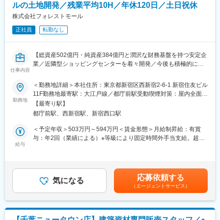
・インバウンド対応：
ルの土地開発／残業平均10H／年休120日／土日祝休
英語力を活かしたグローバルなお客様へのご案内（英語力をお持
株式会社フォレストモール
ちの方）（スキルに応じて加算あり）
正社員
転勤なし
・売事務・店舗運営： 受注処理、店内ディスプレイの補助など
扱う商品は、高品質ソファをはじめとしたインテリア家具が中心
【総資産502億円・純資産384億円と潤沢な財務基盤を持つ安定企
です。単価が高い商材が多く、お客様も上質な暮らしやこだわり
業／近隣型ショッピングセンターを着々開発／今後も積極的に事
のある方が多いため、一組一組とじっくり向き合いながら提案を
仕事内容
業拡大を目指し、安定的に成長中】
行っていただきます。
＜勤務地詳細＞本社住所：東京都新宿区西新宿2-6-1 新宿住友ビル
【業務概要】
■インセンティブ・評価イメージ
11F勤務地最寄駅：大江戸線／都庁前駅受動喫煙対策：屋内全面禁
テナント数10～30程度の近隣型ショッピングモールの用地仕入れ
勤務地
・基本の時給制に加え、売上に応じたインセンティブを支給
煙変更の範囲：無
【最寄り駅】
業務をご担当いただきます。入社後1年間はトレーナーがOJT等を
・店舗の予算達成率や個人売上に応じたインセンティブを予定
都庁前駅、西新宿駅、新宿西口駅
通じて独り立ちできるよう教育します。トレーナーの教育を受け
・インテリアコーディネーター資格をお持ちの方にはさらに加算
ながら実務経験を積んで頂き、ゆくゆくは主担当者として用地仕
（例：＋200円）など、スキルに応じた評価を検討しています。
＜予定年収＞503万円～594万円＜賃金形態＞月給制昇給：有賞
入れ業務をお任せします。具体的な業務は以下となります。
※具体的な基準は入社後お伝え
与：年2回（業績による）※等級により固定時間外手当支給。超過
給与
した場合追加支給有。＜賃金内訳＞月額（基本給）：299,000円
＜詳細＞
■研修・サポート体制
～344,000円固定残業手当/月：20,000円～30,000円（固定残業時
・2,000～20,000坪のSC用地の仕入れ
・商品知識やブランドの世界観をしっかり理解していただくた
間8時間30分/月）超過した時間外労働の残業手当は追加支給＜月
・不動産仲介業者等からの不動産情報の入手
め、慣れてきたタイミングで本社や製造工場の見学を実施する予
給＞319,000円～374,000円（一律手当を含む）＜昇給有無＞有＜
応募依頼する
・現地調査、行政調査のうえ、敷地利用案を作成
気になる
定です。
残業手当＞有＜給与補足＞※職務ランクに応じて固定残業時間・手
（エージェントサービス）
・核テナントとなるスーパーマーケットやホームセンター等の大
当は上記を下限として幅内で変動※年収詳細は同社規定により決定
型店誘致交渉
■組織体制
します。■昇給：年1回(4月/目標に対し業績能力評価による)※４年
・用地売買（借地）契約締結に関する事務全般
・4名の配属を想定しています。
連続でベースアップ実施■賞与：年2回（業績によって変動）賃金
はあくまでも目安の金額であり、選考を通じて上下する可能性が
【千葉ニュータウン店】建築資材専門販売スタッフ／※