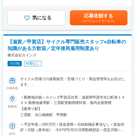
家具店や百貨店などのお取引先に対して、ベッドやマットレスな
分が変わり、最長70歳まで働くことができます。長期にわたって
1回（4月）■賞与：年2回（7月、12月）※過去実績4ヶ月分※想定
ど寝具製品の販売促進・売場提案を行います。
活躍することができます。※区分によって異なります。
年収は賞与・残業手当が含まれています。給与は年齢・経験・能
商品を紹介するだけではなく、お客様が商品を手に取りたくなる
■当社の魅力：
力を考慮し決定します。■賞与とは別に成果インセンティブがござ
応募依頼する
売場づくりや販促施策を考え、店舗ごとの課題解決に取り組むポ
気になる
「常に良いものを低価格で提供すること」をモットーに、商品の
います（年2回）。0円～260,000円の支給あり※役職・評価によっ
（エージェントサービス）
ジションです。
企画、製造、販売すべての工程を一貫して行い「常に無駄なコス
て変動いたします。賃金はあくまでも目安の金額であり、選考を
トを削減する」ことを実現しています。DIY関連商品から生活必需
通じて上下する可能性があります。月給(月額)は固定手当を含めた
【具体的には】
品、衣料、家具、ペット、園芸などの多彩な商品構成を持ってお
表記です。
・既存取引先への定期訪問
り、トータルなライフスタイルの提案を行う当社では、製造を委
【滋賀／甲賀店】サイクル専門販売スタッフ※自転車の
・売場レイアウトの企画、提案
託した海外工場とも綿密な連携をとり、品質管理には徹底的にこ
知識がある方歓迎／定年後再雇用制度あり
・販促施策の立案
だわっています。
・店舗担当者との打ち合わせ
株式会社カインズ
・販売応援や接客フォロー
その他
転勤なし
・売上状況の確認、提案資料作成
・展示会や催事の運営サポート
サイクル売場での接客販売・売場づくり・商品管理等をお任せし
担当店舗を訪問しながら、お客様の声や販売現場の状況を把握
ます。
し、より魅力的な売場づくりを進めていただきます。
仕事内容
・サイクル用品の荷受、検品、売場への品出し等
実際に店頭に立つ機会もあるため、消費者の反応をダイレクトに
・組立整備、パンク修理、注文受付
＜勤務地詳細＞カインズ甲賀店住所：滋賀県甲賀市水口町泉１４
感じながら企画や提案へ活かすことができます。
・ブレーキゴムの取り替え、調整
０５ 勤務地最寄駅：三雲駅受動喫煙対策：屋内全面禁煙
・お客様からの相談対応、アドバイザーとして活躍していただき
勤務地
■入社後の流れ
【最寄り駅】
ます。
入社後は先輩社員との同行を通じて商品知識や商談の進め方を学
三雲駅、水口城南駅、甲西駅
びます。担当顧客は習熟度に応じて段階的に引き継ぐため、営業
◎サイクル売場では、お客様とのコミュニケーションが欠かせま
＜予定年収＞265万円＜賃金形態＞日給制補足事項なし＜賃金内
未経験の方も安心してスタートできます。広島本社での研修も予
せん。
訳＞日額（基本給）：9,670円/月21日間勤務想定＜想定月額＞
定しており、会社全体で成長をサポートします。
笑顔でお出迎えし、お客様のニーズやライディングスタイルに合
給与