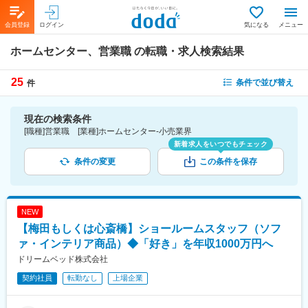
会員登録
ログイン
気になる
メニュー
ホームセンター、営業職
の転職・求人検索結果
25
条件で並び替え
件
現在の検索条件
[職種]営業職 [業種]ホームセンター-小売業界
新着求人をいつでもチェック
条件の変更
この条件を保存
NEW
【梅田もしくは心斎橋】ショールームスタッフ（ソフ
ァ・インテリア商品）◆「好き」を年収1000万円へ
ドリームベッド株式会社
契約社員
転勤なし
上場企業