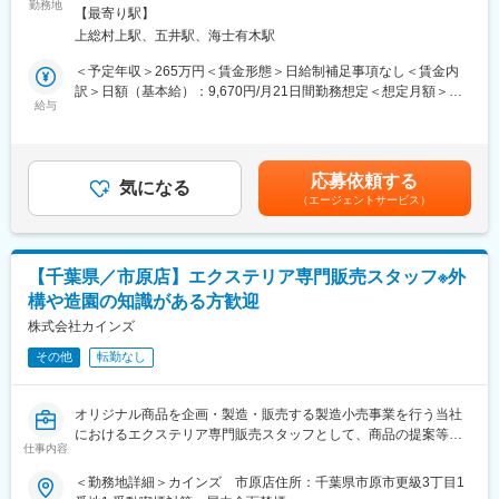
・商品の見積り作成・管理
勤務地
は、製造を委託した海外工場とも綿密な連携をとり、品質管理に
【最寄り駅】
・お客様のご自宅に訪問し作業実施
は徹底的にこだわっています。
上総村上駅、五井駅、海士有木駅
・伝票を含む、各種帳票関係の確認や整理の実施
・その他レジ／品だし／発注等リフォームの販売における全ての
＜予定年収＞265万円＜賃金形態＞日給制補足事項なし＜賃金内
業務
訳＞日額（基本給）：9,670円/月21日間勤務想定＜想定月額＞
ーーーーーーーーーーーー
給与
203,070円＜昇給有無＞有＜残業手当＞有＜給与補足＞経験・ス
■お客様と話す機会を大切にする販売：カインズはコミュニケーシ
キルを考慮の上、当社規定により決定します。■昇給：年1回（4
ョンを前提としたコンサルティング販売が基本。日々の生活のお
月）■賞与：年2回（6月・12月）※業績による賃金はあくまでも目
困りごとやお客様のニーズ実現の為に積極的な会話を意識してい
安の金額であり、選考を通じて上下する可能性があります。月給
応募依頼する
ます。
気になる
(月額)は固定手当を含めた表記です。
（エージェントサービス）
■売場づくりは新たな楽しさの発見：季節ごとのお客様のニーズを
把握した、魅力的な売場づくりを行います。
■カインズオリジナル商品が充実：カインズにはグッドデザイン賞
を受賞している魅力的なオリジナル商品が多く、種類も充実。し
【千葉県／市原店】エクステリア専門販売スタッフ※外
かも低価格だからお客様に自信を持ってご提供できます。
構や造園の知識がある方歓迎
■メディアで話題沸騰のカインズのITを駆使した店舗作り。今後も
ITを使ってこれまでにない店頭体験を提供していきます。お客様
株式会社カインズ
の買い物が便利になっていくことを日々感じられる環境です。
その他
転勤なし
■再雇用制度で安心して働けます：定年は65歳ですが、それ以降
は区分が変わり、最長70歳まで働くことができます。長期にわた
って活躍することができます。※区分によって異なります。
オリジナル商品を企画・製造・販売する製造小売事業を行う当社
■当社の魅力：「常に良いものを低価格で提供すること」をモット
におけるエクステリア専門販売スタッフとして、商品の提案等を
ーに、商品の企画、製造、販売すべての工程を一貫して行い「常
仕事内容
行っていただき、お客様一人ひとりの自分らしい暮らしをサポー
に無駄なコストを削減する」ことを実現しています。DIY関連商品
トしていただきます。
＜勤務地詳細＞カインズ 市原店住所：千葉県市原市更級3丁目1
から生活必需品、衣料、家具、ペット、園芸などの多彩な商品構
・物置やカーポート等、外回りの商品をお客様へ提案