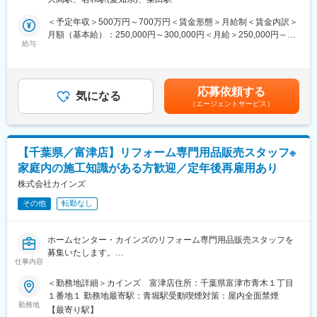
作業服、作業着、作業用品、作業用手袋、安全保護具、ギフト、
■当社の魅力：「常に良いものを低価格で提供すること」をモット
衛生用品などの作業用品販売を行う当社にて、ルート法人営業を
＜予定年収＞500万円～700万円＜賃金形態＞月給制＜賃金内訳＞
ーに、商品の企画、製造、販売すべての工程を一貫して行い「常
お任せいたします。
月額（基本給）：250,000円～300,000円＜月給＞250,000円～
に無駄なコストを削減する」ことを実現しています。DIY関連商品
給与
300,000円＜昇給有無＞有＜残業手当＞有＜給与補足＞※給与詳細
から生活必需品、衣料、家具、ペット、園芸などの多彩な商品構
■職務詳細：
は経験・能力等を考慮の上、同社規定により決定■昇給：年1回■
成を持っており、トータルなライフスタイルの提案を行う当社で
・建築や土木の工事を行う会社、工場などのお客様から注文いた
賞与：年2回賃金はあくまでも目安の金額であり、選考を通じて上
は、製造を委託した海外工場とも綿密な連携をとり、品質管理に
だいた商品をお届け。
下する可能性があります。月給(月額)は固定手当を含めた表記で
は徹底的にこだわっています。
応募依頼する
・その際に、お困りごとがないかを聞いたり、他の商品のご案内
気になる
す。
※雇用形態について：無期雇用で、定年まで安心して就業いただけ
（エージェントサービス）
をしたり、チラシをお渡しします。
ます。
＜具体的には＞
・注文品の配達、チラシの案内
【千葉県／富津店】リフォーム専門用品販売スタッフ※
・新商品の提案やニーズのヒアリング
家庭内の施工知識がある方歓迎／定年後再雇用あり
・商談・見積書作成(無理な営業はなし)
・1日5~15件、愛知県内の既存顧客訪問
株式会社カインズ
その他
転勤なし
◇ノルマ目標なし・飛び込みやテレアポなし
◇既存顧客中心
◇残業少なめ(残業月平均20時間程)
ホームセンター・カインズのリフォーム専門用品販売スタッフを
◇愛知県内のみ!出張や遠方の心配ナシ
募集いたします。
仕事内容
・接客販売・売場づくり・商品管理・顧客管理
■入社後の流れ：
・リフォーム用品の荷受、検品、売場への品出し
＜勤務地詳細＞カインズ 富津店住所：千葉県富津市青木１丁目
1着の注文から20~30着の大型注文まで、ニーズは幅広くありま
※お客様のご自宅に訪問し、見積りをしていただくこともございま
１番地１ 勤務地最寄駅：青堀駅受動喫煙対策：屋内全面禁煙
す。
す。
勤務地
未経験の方でも、まずは先輩と一緒に営業をおこないますので安
【最寄り駅】
リフォームはお客様にとって大切なプロジェクトです。