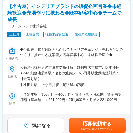
【名古屋】インテリアブランドの販促企画営業◆未経
験歓迎◆売場作りに携わる◆既存顧客中心◆チームで
成長
ドリームベッド株式会社
正社員
上場企業
職種未経験歓迎
業種未経験歓迎
◆◇販売・接客経験を活かしてキャリアチェンジ／売れる仕組み
づくりに携われる提案職／既存顧客中心・未経験歓迎◇◆
仕事内容
★販売経験や接客経験を活かしながら営業スキルを身につけられ
＜勤務地詳細＞名古屋営業所住所：愛知県名古屋市西区中小田井
る環境です。
3-248 勤務地最寄駅：名鉄犬山線／中小田井駅受動喫煙対策：敷
★単なる商品提案ではなく、売場づくりや販促企画など「売れる
勤務地
地内全面禁煙変更の範囲：会社の定める事業所
【最寄り駅】
仕組み」を考える面白さがあります。
中小田井駅、上小田井駅、尾張星の宮駅
★既存顧客との長期的な関係構築が中心で、チームで協力しなが
ら成長できる風土が根付いています。
＜予定年収＞350万円～400万円＜賃金形態＞月給制＜賃金内訳＞
月額（基本給）：221,000円～251,000円＜月給＞221,000円～
■業務内容
給与
251,000円＜昇給有無＞有＜残業手当＞有＜給与補足＞■昇給：年
家具店や百貨店などのお取引先に対して、ベッドやマットレスな
1回（4月）■賞与：年2回（7月、12月）※過去実績4ヶ月分※想定
ど寝具製品の販売促進・売場提案を行います。
年収は賞与・残業手当が含まれています。給与は年齢・経験・能
商品を紹介するだけではなく、お客様が商品を手に取りたくなる
力を考慮し決定します。■賞与とは別に成果インセンティブがござ
応募依頼する
売場づくりや販促施策を考え、店舗ごとの課題解決に取り組むポ
気になる
います（年2回）。0円～260,000円の支給あり※役職・評価によっ
（エージェントサービス）
ジションです。
て変動いたします。賃金はあくまでも目安の金額であり、選考を