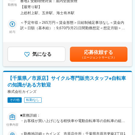
番地1 受動喫煙対策：屋内全面禁煙
成を持っており、トータルなライフスタイルの提案を行う当社で
・各工事における工程管理の実施とクレームの削減
勤務地
は、製造を委託した海外工場とも綿密な連携をとり、品質管理に
【最寄り駅】
・伝票を含む、各種帳票関係の確認や整理の実施
は徹底的にこだわっています。
上総村上駅、五井駅、海士有木駅
・その他レジ／品だし／発注等エクステリアの販売における全て
の業務
＜予定年収＞265万円＜賃金形態＞日給制補足事項なし＜賃金内
ーーーーーーーーーーーー
訳＞日額（基本給）：9,670円/月21日間勤務想定＜想定月額＞
■お客様と話す機会を大切にする販売：カインズはコミュニケーシ
給与
203,070円＜昇給有無＞有＜残業手当＞有＜給与補足＞※経験・ス
ョンを前提としたコンサルティング販売が基本。日々の生活のお
キルを考慮の上、当社規定により決定します。■昇給：年1回（4
困りごとやお客様のニーズ実現の為に積極的な会話を意識してい
月）■賞与：年2回（6月・12月）※業績による賃金はあくまでも目
ます。
安の金額であり、選考を通じて上下する可能性があります。月給
応募依頼する
■売場づくりは新たな楽しさの発見：季節ごとのお客様のニーズを
気になる
(月額)は固定手当を含めた表記です。
（エージェントサービス）
把握した、魅力的な売場づくりを行います。
■カインズオリジナル商品が充実：カインズにはグッドデザイン賞
を受賞している魅力的なオリジナル商品が多く、種類も充実。し
かも低価格だからお客様に自信を持ってご提供できます。
【千葉県／市原店】サイクル専門販売スタッフ※自転車
■メディアで話題沸騰のカインズのITを駆使した店舗作り。今後も
の知識がある方歓迎
ITを使ってこれまでにない店頭体験を提供していきます。お客様
の買い物が便利になっていくことを日々感じられる環境です。
株式会社カインズ
■再雇用制度で安心して働けます：定年は65歳ですが、それ以降
その他
転勤なし
は区分が変わり、最長70歳まで働くことができます。長期にわた
って活躍することができます。※区分によって異なります。
■当社の魅力：「常に良いものを低価格で提供すること」をモット
■業務詳細：
ーに、商品の企画、製造、販売すべての工程を一貫して行い「常
・お客様が買い上げになる軽快車や電動自転車等の自転車の組立
に無駄なコストを削減する」ことを実現しています。DIY関連商品
仕事内容
や整備の実施
から生活必需品、衣料、家具、ペット、園芸などの多彩な商品構
・お客様が持ち込みになる自転車のパンク修理やタイヤ交換等の
＜勤務地詳細＞カインズ 市原店住所：千葉県市原市更級3丁目1
成を持っており、トータルなライフスタイルの提案を行う当社で