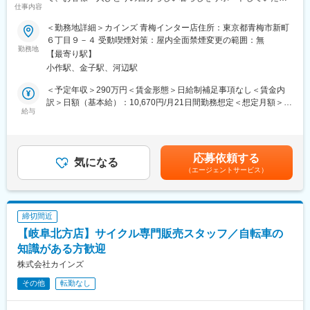
仕事内容
きます。
■入社後の流れ：
■業務詳細：
＜勤務地詳細＞カインズ 青梅インター店住所：東京都青梅市新町
1着の注文から20~30着の大型注文まで、ニーズは幅広くありま
サイクル売場での接客販売・売場づくり・商品管理等
６丁目９－４ 受動喫煙対策：屋内全面禁煙変更の範囲：無
す。
・サイクル用品の荷受、検品、売場への品出し等
勤務地
未経験の方でも、まずは先輩と一緒に営業をおこないますので安
【最寄り駅】
・組立整備、パンク修理、注文受付
心してください。
小作駅、金子駅、河辺駅
・ブレーキゴムの取り替え、調整
慣れたら一人行動になり自分でスケジュールを調整していきま
お客様からの相談対応、アドバイザーとして活躍していただきま
＜予定年収＞290万円＜賃金形態＞日給制補足事項なし＜賃金内
す。もちろん、困ったときはべテラン社員がサポートします。
す。
訳＞日額（基本給）：10,670円/月21日間勤務想定＜想定月額＞
ーーーーーーーーーーーー
給与
224,070円＜昇給有無＞有＜残業手当＞有＜給与補足＞※経験・ス
■将来のキャリアパス：
■お客様と話す機会を大切にする販売：カインズはコミュニケーシ
キルを考慮の上、当社規定により決定します。■昇給：年1回（4
・今回採用する方には、会社のこれからをお任せしたいと考えて
ョンを前提としたコンサルティング販売が基本。日々の生活のお
月）■賞与：年2回（6月・12月）※業績による賃金はあくまでも目
います。
困りごとやお客様のニーズ実現の為に積極的な会話を意識してい
安の金額であり、選考を通じて上下する可能性があります。月給
・もちろん、主任⇒課長⇒所長とポジションが上がると収入もア
応募依頼する
ます。
気になる
(月額)は固定手当を含めた表記です。
ップ。
（エージェントサービス）
■売場づくりは新たな楽しさの発見：季節ごとのお客様のニーズを
・頑張りがしっかり収入に反映されるので、チャレンジし甲斐が
把握した、魅力的な売場づくりを行います。
あるはずです。
■カインズオリジナル商品が充実：カインズにはグッドデザイン賞
を受賞している魅力的なオリジナル商品が多く、種類も充実。し
■組織構成：
締切間近
かも低価格だからお客様に自信を持ってご提供できます。
・営業担当は現在２名です（40、50代）
【岐阜北方店】サイクル専門販売スタッフ／自転車の
■メディアで話題沸騰のカインズのITを駆使した店舗作り。今後も
ITを使ってこれまでにない店頭体験を提供していきます。お客様
知識がある方歓迎
■会社・求人の魅力：
の買い物が便利になっていくことを日々感じられる環境です。
株式会社カインズ
・安定企業：業歴60年以上、地域に密着で売り上げ安定。安心し
■再雇用で安心して働けます：定年は65歳ですが、それ以降は区
て長く働き続けられる環境です。
その他
転勤なし
分が変わり、最長70歳まで働くことができます。長期にわたって
・1962年の設立以来、作業用品の販売を担ってきた株式会社大洋
活躍することができます。※区分によって異なります。
商会。業界を牽引する老舗企業として成長を続けてまいりまし
■当社の魅力：「常に良いものを低価格で提供すること」をモット