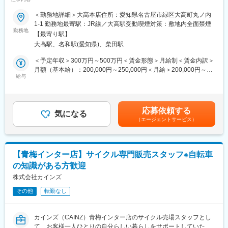
【地域密着◇創業74年の老舗優良企業／中部国際空港など1500社
に無駄なコストを削減する」ことを実現しています。DIY関連商品
以上と取引◇店舗、ECサイト、卸など多様な販路を持つ企業／有
＜勤務地詳細＞大高本店住所：愛知県名古屋市緑区大高町丸ノ内
から生活必需品、衣料、家具、ペット、園芸などの多彩な商品構
給取得率80%以上】
1-1 勤務地最寄駅：JR線／大高駅受動喫煙対策：敷地内全面禁煙
成を持っており、トータルなライフスタイルの提案を行う当社で
勤務地
は、製造を委託した海外工場とも綿密な連携をとり、品質管理に
【最寄り駅】
■職務内容：
は徹底的にこだわっています。
大高駅、名和駅(愛知県)、柴田駅
作業服、作業着、作業用品、作業用手袋、安全保護具、ギフト、
衛生用品などの作業用品販売を行う当社にて、ルート法人営業を
＜予定年収＞300万円～500万円＜賃金形態＞月給制＜賃金内訳＞
お任せいたします。
月額（基本給）：200,000円～250,000円＜月給＞200,000円～
給与
250,000円＜昇給有無＞有＜残業手当＞有＜給与補足＞※給与詳細
■職務詳細：
は経験・能力等を考慮の上、同社規定により決定■昇給：年1回■
・建築や土木の工事を行う会社、工場などのお客様から注文いた
賞与：年2回賃金はあくまでも目安の金額であり、選考を通じて上
だいた商品をお届け。
下する可能性があります。月給(月額)は固定手当を含めた表記で
応募依頼する
・その際に、お困りごとがないかを聞いたり、他の商品のご案内
気になる
す。
（エージェントサービス）
をしたり、チラシをお渡しします。
＜具体的には＞
・注文品の配達、チラシの案内
【青梅インター店】サイクル専門販売スタッフ※自転車
・新商品の提案やニーズのヒアリング
の知識がある方歓迎
・商談・見積書作成(無理な営業はなし)
・1日5~15件、愛知県内の既存顧客訪問
株式会社カインズ
その他
転勤なし
◇ノルマ目標なし・飛び込みやテレアポなし
◇既存顧客中心
◇残業少なめ(残業月平均20時間程)
カインズ（CAINZ）青梅インター店のサイクル売場スタッフとし
◇愛知県内のみ!出張や遠方の心配ナシ
て、お客様一人ひとりの自分らしい暮らしをサポートしていただ