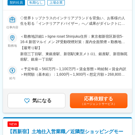
契約社員
転勤なし
上場企業
ちの方）（スキルに応じて加算あり）
・売事務・店舗運営： 受注処理、店内ディスプレイの補助など
◇世界トップクラスのインテリアブランドを背負い、お客様の人
扱う商品は、高品質ソファをはじめとしたインテリア家具が中心
生を彩る「インテリアアドバイザー」へ／成果がダイレクトに給
です。単価が高い商材が多く、お客様も上質な暮らしやこだわり
仕事内容
与へ反映／年収1000万円も目指せる◇
のある方が多いため、一組一組とじっくり向き合いながら提案を
行っていただきます。
＜勤務地詳細1＞ligne roset Shinjuku住所：東京都新宿区新宿5-
■募集背景：
16-4 新宿マルイ メン 2F受動喫煙対策：屋内全面禁煙＜勤務地詳
「販売実績をより正当に評価し、プロフェッショナルとして報い
勤務地
■インセンティブ・評価イメージ
細2＞リーンロゼ銀座住所：東京都中央区銀座4-10-3 勤務地最寄
【最寄り駅】
たい」という想いから、新たにインセンティブ制度を導入した契
・基本の時給制に加え、売上に応じたインセンティブを支給
駅：日比谷線／東銀座駅受動喫煙対策：屋内全面禁煙変更の範
新宿三丁目駅、東銀座駅、新宿駅(東京メトロ)、銀座駅、新宿御苑
約社員ポジションを設立しました 。実力次第で、年収1,000万円
・店舗の予算達成率や個人売上に応じたインセンティブを予定
囲：会社の定める事業所
前駅、銀座一丁目駅
超えも十分に可能です 。
・インテリアコーディネーター資格をお持ちの方にはさらに加算
（例：＋200円）など、スキルに応じた評価を検討しています。
＜予定年収＞560万円～1,100万円＜賃金形態＞時給制＜賃金内訳
■業務概要：
※具体的な基準は入社後お伝え
＞時間額（基本給）：1,600円～1,900円＜想定月額＞268,800円
ソファなどインテリア製品の接客・販売・提案業務全般をお任せ
給与
～319,200円＜昇給有無＞有＜残業手当＞有＜給与補足＞上記年
します。販売実績に応じたインセンティブや、英語力・資格に応
■研修・サポート体制
収はインセンティブモデル平均にて算出しております。達成率・
じた加算があり、スキルと成果がダイレクトに収入へ反映される
・ショップでのOJT研修をご用意します。
個人売り上げのインセンティブによるものとなりますので、ご結
ポジションです。家具やインテリアが好きで、お客様一人ひとり
果に応じて年収は前後いたします。※詳細はご質問いただけました
応募依頼する
に丁寧に向き合う販売がしたい方に最適な環境です。
気になる
■組織体制
ら回答いたします。賃金はあくまでも目安の金額であり、選考を
（エージェントサービス）
・4名の配属を想定しています。
通じて上下する可能性があります。月給(月額)は固定手当を含めた
■職務詳細：
表記です。
・ライフスタイル提案：
変更の範囲：会社の定める業務
お客様のライフスタイルや間取りに合わせたコーディネート提案
NEW
・ブランドアドバイザー：
【西新宿】土地仕入営業職／近隣型ショッピングモー
高品質なインテリア製品の魅力・背景を伝える接客