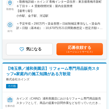
■業務詳細：
＜勤務地詳細＞カインズ 青梅インター店住所：東京都青梅市新町
活躍することができます。※区分によって異なります。
接客販売・売場づくり・商品管理・顧客管理等
６丁目９－４ 受動喫煙対策：屋内全面禁煙
■当社の魅力：「常に良いものを低価格で提供すること」をモット
・リフォーム用品の荷受、検品、売場への品出し等
勤務地
ーに、商品の企画、製造、販売すべての工程を一貫して行い「常
【最寄り駅】
・お客様のご自宅に訪問し見積りをしていただくこともございま
に無駄なコストを削減する」ことを実現しています。DIY関連商品
小作駅、金子駅、河辺駅
す。
から生活必需品、衣料、家具、ペット、園芸などの多彩な商品構
お客様からの相談対応、アドバイザーとして活躍していただきま
＜予定年収＞290万円＜賃金形態＞日給制補足事項なし＜賃金内
成を持っており、トータルなライフスタイルの提案を行う当社で
す。
訳＞日額（基本給）：10,670円/月21日間勤務想定＜想定月額＞
は、製造を委託した海外工場とも綿密な連携をとり、品質管理に
お客様の要望や理想を聞き、お互いに共感しながらプランを作り
給与
224,070円＜昇給有無＞有＜残業手当＞有＜給与補足＞※経験・ス
は徹底的にこだわっています。
上げていきます。お客様の住まいに寄り添い、一緒に喜びを共有
キルを考慮の上、当社規定により決定します。■昇給：年1回（4
できることがリフォーム売場の醍醐味。また、住まいのお困りご
月）■賞与：年2回（6月・12月）※業績による賃金はあくまでも目
とを解決し、安心をお届けできるのも魅力の一つです。
安の金額であり、選考を通じて上下する可能性があります。月給
応募依頼する
ーーーーーーーーーーーー
気になる
(月額)は固定手当を含めた表記です。
（エージェントサービス）
■お客様と話す機会を大切にする販売：カインズはコミュニケーシ
ョンを前提としたコンサルティング販売が基本。日々の生活のお
困りごとやお客様のニーズ実現の為に積極的な会話を意識してい
ます。
【埼玉県／浦和美園店】リフォーム専門用品販売スタ
■売場づくりは新たな楽しさの発見：季節ごとのお客様のニーズを
ッフ※家庭内の施工知識がある方歓迎
把握した、魅力的な売場づくりを行います。
■カインズオリジナル商品が充実：カインズにはグッドデザイン賞
株式会社カインズ
を受賞している魅力的なオリジナル商品が多く、種類も充実。し
その他
かも低価格だからお客様に自信を持ってご提供できます。
■メディアで話題沸騰のカインズのITを駆使した店舗作り。今後も
ITを使ってこれまでにない店頭体験を提供していきます。お客様
カインズ（CAINZ）浦和美園店におけるリフォーム専門用品販売
の買い物が便利になっていくことを日々感じられる環境です。
スタッフとして、商品の提案や訪問作業などを行っていただき、
■再雇用で安心して働けます：定年は65歳ですが、それ以降は区
仕事内容
お客様一人ひとりの自分らしい暮らしをサポートしていただきま