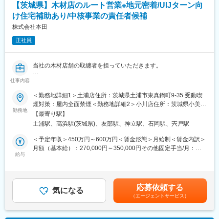
【茨城県】木材店のルート営業※地元密着/UIJターン向
かも低価格だからお客様に自信を持ってご提供できます。
け住宅補助あり/中核事業の責任者候補
■メディアで話題沸騰のカインズのITを駆使した店舗作り。今後も
ITを使ってこれまでにない店頭体験を提供していきます。お客様
株式会社本田
の買い物が便利になっていくことを日々感じられる環境です。
正社員
■再雇用で安心して働けます：定年は65歳ですが、それ以降は区
分が変わり、最長70歳まで働くことができます。長期にわたって
活躍することができます。※区分によって異なります。
当社の木材店舗の取纏者を担っていただきます。
■当社の魅力：「常に良いものを低価格で提供すること」をモット
ーに、商品の企画、製造、販売すべての工程を一貫して行い「常
仕事内容
■業務の特徴：
に無駄なコストを削減する」ことを実現しています。DIY関連商品
同社、木材店の次長候補として、新規開拓の戦略立案、仕入れ
＜勤務地詳細1＞土浦店住所：茨城県土浦市東真鍋町9-35 受動喫
から生活必需品、衣料、家具、ペット、園芸などの多彩な商品構
（価格交渉）において力を発揮していただけることを期待してい
煙対策：屋内全面禁煙＜勤務地詳細2＞小川店住所：茨城県小美玉
成を持っており、トータルなライフスタイルの提案を行う当社で
ます。
勤務地
市高崎1861-9 受動喫煙対策：屋内全面禁煙＜勤務地詳細3＞友部
は、製造を委託した海外工場とも綿密な連携をとり、品質管理に
【最寄り駅】
また、プレイヤーとして地場工務店社長・中小ビルダーの社長に
店住所：茨城県笠間市住吉1566-21 受動喫煙対策：屋内全面禁煙
は徹底的にこだわっています。
土浦駅、高浜駅(茨城県)、友部駅、神立駅、石岡駅、宍戸駅
対して営業を行って頂きます。担当の取引先は60社程度で、訪問
エリアは茨城県内の顧客がメインです。
＜予定年収＞450万円～600万円＜賃金形態＞月給制＜賃金内訳＞
月額（基本給）：270,000円～350,000円その他固定手当/月：
■組織構成：
給与
40,000円～60,000円＜月給＞310,000円～410,000円＜昇給有無
各店舗の人員は7名～10名で平均年齢は約40歳です。
＞有＜残業手当＞無＜給与補足＞■昇給：年1回（4月）■賞与：年
2回（7月、12月※昨年実績計2.5ヶ月分）賃金はあくまでも目安の
金額であり、選考を通じて上下する可能性があります。月給(月額)
応募依頼する
気になる
は固定手当を含めた表記です。
（エージェントサービス）