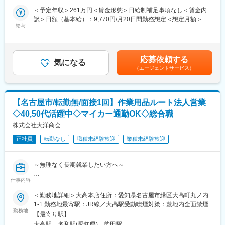
かも低価格だからお客様に自信を持ってご提供できます。
・自転車本体へのベルや同乗器等、各パーツの取り付け作業の実
＜予定年収＞261万円＜賃金形態＞日給制補足事項なし＜賃金内
■メディアで話題沸騰のカインズのITを駆使した店舗作り。今後も
施
訳＞日額（基本給）：9,770円/月20日間勤務想定＜想定月額＞
ITを使ってこれまでにない店頭体験を提供していきます。お客様
・シーズン品や売れ筋等の発注作業、各種伝票の整理等の帳票処
給与
195,400円＜昇給有無＞有＜残業手当＞有＜給与補足＞※経験・ス
の買い物が便利になっていくことを日々感じられる環境です。
理作業
キルを考慮の上、当社規定により決定します。※別途資格手当あり
■再雇用で安心して働けます：定年は65歳ですが、それ以降は区
・お客様のニーズに応えられるような接客や自転車本体、各種パ
（オープン月より付与）■昇給：年1回（4月）■賞与：年2回（6
分が変わり、最長70歳まで働くことができます。長期にわたって
ーツの品だし、買い上げ商品のレジ内業務等、自転車に関する全
月・12月）※業績による賃金はあくまでも目安の金額であり、選
活躍することができます。※区分によって異なります。
応募依頼する
ての業務を実施
気になる
考を通じて上下する可能性があります。月給(月額)は固定手当を含
■当社の魅力：
（エージェントサービス）
・エリア内での店舗巡回による他店舗メンバーへの教育の追加
めた表記です。
「常に良いものを低価格で提供すること」をモットーに、商品の
・本部または近隣店舗にて実施される勉強会の際の講師役
企画、製造、販売すべての工程を一貫して行い「常に無駄なコス
ーーーーーーーーーーーー
トを削減する」ことを実現しています。DIY関連商品から生活必需
■お客様と話す機会を大切にする販売：カインズはコミュニケーシ
品、衣料、家具、ペット、園芸などの多彩な商品構成を持ってお
【名古屋市/転勤無/面接1回】作業用品ルート法人営業
ョンを前提としたコンサルティング販売が基本。日々の生活のお
り、トータルなライフスタイルの提案を行う当社では、製造を委
◇40,50代活躍中◇マイカー通勤OK◇総合職
困りごとやお客様のニーズ実現の為に積極的な会話を意識してい
託した海外工場とも綿密な連携をとり、品質管理には徹底的にこ
ます。
株式会社大洋商会
だわっています。
■売場づくりは新たな楽しさの発見：季節ごとのお客様のニーズを
正社員
転勤なし
職種未経験歓迎
業種未経験歓迎
把握した、魅力的な売場づくりを行います。
■カインズオリジナル商品が充実：カインズにはグッドデザイン賞
を受賞している魅力的なオリジナル商品が多く、種類も充実。し
～無理なく長期就業したい方へ～
かも低価格だからお客様に自信を持ってご提供できます。
■メディアで話題沸騰のカインズのITを駆使した店舗作り。今後も
仕事内容
【地域密着◇創業74年の老舗優良企業／中部国際空港など1500社
ITを使ってこれまでにない店頭体験を提供していきます。お客様
以上と取引◇店舗、ECサイト、卸など多様な販路を持つ企業／有
＜勤務地詳細＞大高本店住所：愛知県名古屋市緑区大高町丸ノ内
の買い物が便利になっていくことを日々感じられる環境です。
給取得率80%以上】
1-1 勤務地最寄駅：JR線／大高駅受動喫煙対策：敷地内全面禁煙
■再雇用で安心して働けます：定年は65歳ですが、それ以降は区
勤務地
分が変わり、最長70歳まで働くことができます。長期にわたって
【最寄り駅】
■職務内容：
活躍することができます。※区分によって異なります。
大高駅、名和駅(愛知県)、柴田駅