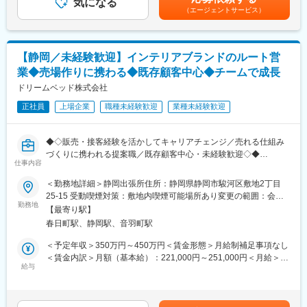
・新規取引先開拓に向けた提案・交渉・クロージング
気になる
与実績:年2回（6/12月) ※昨年実績：5.25か月 ■決算賞与:4月※業
の価値提供を追求しています。
（エージェントサービス）
顧客の課題やニーズを把握した上で最適な提案、契約締結
績連動賃金はあくまでも目安の金額であり、選考を通じて上下す
販売・接客経験を活かして、企画提案や販促領域へキャリアを広
・既存顧客に対するフォローおよび追加提案
る可能性があります。月給(月額)は固定手当を含めた表記です。
げたい方に最適な環境です。
既存取引の関係性を維持・深耕、継続利用や新規案件の拡大につ
ながる機会の創出
変更の範囲：会社の定める業務
【静岡／未経験歓迎】インテリアブランドのルート営
・営業プロセスの改善・標準化の推進
業◆売場作りに携わる◆既存顧客中心◆チームで成長
効率的で再現性の高い営業活動を実現するため、業務フローの見
直しや仕組みづくり
ドリームベッド株式会社
正社員
上場企業
職種未経験歓迎
業種未経験歓迎
◆募集背景
現在当社は、第三創業期の変革第２フェーズを迎えております。
IT小売としての基盤が整いつつあり、『くらしDIY』をブランドコ
◆◇販売・接客経験を活かしてキャリアチェンジ／売れる仕組み
ンセプトに更に成長を加速しております。
づくりに携われる提案職／既存顧客中心・未経験歓迎◇◆
当社の法人向けビジネス拡大に伴い、新規法人取引先の開拓を推
仕事内容
進できる方を募集します。近年、ハウスメーカー・ビルダー・大
★販売経験や接客経験を活かしながら営業スキルを身につけられ
＜勤務地詳細＞静岡出張所住所：静岡県静岡市駿河区敷地2丁目
手商社などの新たな市場へのアプローチを強化しており、営業体
る環境です。
25-15 受動喫煙対策：敷地内喫煙可能場所あり変更の範囲：会社
制の強化が急務となっています。
★単なる商品提案ではなく、売場づくりや販促企画など「売れる
勤務地
の定める事業所
そのため新規取引先開拓を担っていただける即戦力をお持ちの方
【最寄り駅】
仕組み」を考える面白さがあります。
を募集します。
春日町駅、静岡駅、音羽町駅
★既存顧客との長期的な関係構築が中心で、チームで協力しなが
法人事業として、5箇年計画で売上を現状の10億円弱から100億円
ら成長できる風土が根付いています。
＜予定年収＞350万円～450万円＜賃金形態＞月給制補足事項なし
規模にまで成長させることを目標としており（M&A等を含む）、
＜賃金内訳＞月額（基本給）：221,000円～251,000円＜月給＞
事業成長の中核メンバーとして活躍いただくことを期待していま
■業務内容
給与
221,000円～251,000円＜昇給有無＞有＜残業手当＞有＜給与補足
す。
家具店や百貨店などのお取引先に対して、ベッドやマットレスな
＞■昇給：年1回（4月）■賞与：年2回（7月、12月）※過去実績4
ど寝具製品の販売促進・売場提案を行います。
ヶ月分※想定年収は賞与・残業手当が含まれています。給与は年
◆組織構成
商品を紹介するだけではなく、お客様が商品を手に取りたくなる