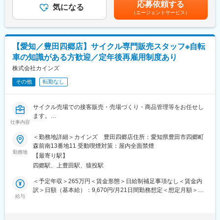
齢・経験・能力を考慮し決定します。■賞与とは別に成果インセン
大手不動産会社出身の室長のもとに3名のメンバーが在籍していま
応募依頼する
売場づくりや販促施策を考え、店舗ごとの課題解決に取り組むポ
気になる
ティブがございます（年2回）。0円～260,000円の支給あり※役
す。
（エージェントサービス）
ジションです。
職・評価によって変動いたします。賃金はあくまでも目安の金額
であり、選考を通じて上下する可能性があります。月給(月額)は固
◆求める人物像
【具体的には】
定手当を含めた表記です。
新規開拓に主体的に取り組む意欲と行動力を持つ方
・既存取引先への定期訪問
法人顧客との信頼関係構築に長けたコミュニケーション力を持つ
【愛知／豊田四郷店】サイクル専門販売スタッフ※自転
・売場レイアウトの企画、提案
方
車の知識がある方歓迎／定年後再雇用制度あり
・販促施策の立案
自ら課題を捉え、解決に向けて考え抜ける方
・店舗担当者との打ち合わせ
株式会社カインズ
チーム連携を重視し、組織成果に貢献できる方
・販売応援や接客フォロー
その他
転勤なし
・売上状況の確認、提案資料作成
変更の範囲：会社の定める業務
・展示会や催事の運営サポート
サイクル売場での接客販売・売場づくり・商品管理等をお任せし
担当店舗を訪問しながら、お客様の声や販売現場の状況を把握
ます。
し、より魅力的な売場づくりを進めていただきます。
仕事内容
・サイクル用品の荷受、検品、売場への品出し等
実際に店頭に立つ機会もあるため、消費者の反応をダイレクトに
・組立整備、パンク修理、注文受付
＜勤務地詳細＞カインズ 豊田四郷店住所：愛知県豊田市四郷町
感じながら企画や提案へ活かすことができます。
・ブレーキゴムの取り替え、調整
森前南13番地11 受動喫煙対策：屋内全面禁煙
・お客様からの相談対応、アドバイザーとして活躍していただき
勤務地
■入社後の流れ
【最寄り駅】
ます。
入社後は先輩社員との同行を通じて商品知識や商談の進め方を学
四郷駅、上豊田駅、猿投駅
びます。担当顧客は習熟度に応じて段階的に引き継ぐため、営業
◎サイクル売場では、お客様とのコミュニケーションが欠かせま
＜予定年収＞265万円＜賃金形態＞日給制補足事項なし＜賃金内
未経験の方も安心してスタートできます。広島本社での研修も予
せん。
訳＞日額（基本給）：9,670円/月21日間勤務想定＜想定月額＞
定しており、会社全体で成長をサポートします。
笑顔でお出迎えし、お客様のニーズやライディングスタイルに合
給与
203,070円＜昇給有無＞有＜残業手当＞有＜給与補足＞※経験・ス
ったサイクル用品やアクセサリーを提案したり、自転車のメンテ
キルを考慮の上、当社規定により決定します。■昇給：年1回（4
■評価制度・組織風土
ナンスを行います。
月）■賞与：年2回（6月・12月）※業績による※下記資格をお持ち
売上だけではなく、目標達成に向けた行動やプロセスも評価対象