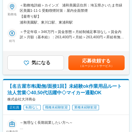
分が変わり、最長70歳まで働くことができます。長期にわたって
す。
＜勤務地詳細＞カインズ 浦和美園店住所：埼玉県さいたま市緑
活躍することができます。※区分によって異なります。
・リフォーム用品の荷受、検品、売場への品出し等
区美園1-11-1 受動喫煙対策：屋内全面禁煙
■当社の魅力：「常に良いものを低価格で提供すること」をモット
・商品の見積り作成・管理
勤務地
ーに、商品の企画、製造、販売すべての工程を一貫して行い「常
【最寄り駅】
・お客様のご自宅に訪問し作業実施
に無駄なコストを削減する」ことを実現しています。DIY関連商品
浦和美園駅、東川口駅、東浦和駅
・伝票を含む、各種帳票関係の確認や整理の実施
から生活必需品、衣料、家具、ペット、園芸などの多彩な商品構
・その他レジ／品だし／発注等リフォームの販売における全ての
＜予定年収＞346万円＜賃金形態＞月給制補足事項なし＜賃金内
成を持っており、トータルなライフスタイルの提案を行う当社で
業務
訳＞月額（基本給）：263,400円＜月給＞263,400円＜昇給有無＞
は、製造を委託した海外工場とも綿密な連携をとり、品質管理に
ーーーーーーーーーーーー
給与
有＜残業手当＞有＜給与補足＞※経験・スキルを考慮の上、当社規
は徹底的にこだわっています。
■お客様と話す機会を大切にする販売：カインズはコミュニケーシ
定により決定します。※専任社員の場合、日給制（日給 10670
ョンを前提としたコンサルティング販売が基本。日々の生活のお
円）でのご提示となる場合がございます。■昇給：年1回（4月）■
困りごとやお客様のニーズ実現の為に積極的な会話を意識してい
賞与：年2回（6月・12月）※業績による賃金はあくまでも目安の
応募依頼する
ます。
気になる
金額であり、選考を通じて上下する可能性があります。月給(月額)
（エージェントサービス）
■売場づくりは新たな楽しさの発見：季節ごとのお客様のニーズを
は固定手当を含めた表記です。
把握した、魅力的な売場づくりを行います。
■カインズオリジナル商品が充実：カインズにはグッドデザイン賞
を受賞している魅力的なオリジナル商品が多く、種類も充実。し
【名古屋市/転勤無/面接1回】未経験ok作業用品ルート
かも低価格だからお客様に自信を持ってご提供できます。
法人営業◇40,50代活躍中◇マイカー通勤OK
■メディアで話題沸騰のカインズのITを駆使した店舗作り。今後も
ITを使ってこれまでにない店頭体験を提供していきます。お客様
株式会社大洋商会
の買い物が便利になっていくことを日々感じられる環境です。
正社員
転勤なし
職種未経験歓迎
業種未経験歓迎
■再雇用制度で安心して働けます：定年は65歳ですが、それ以降
は区分が変わり、最長70歳まで働くことができます。長期にわた
って活躍することができます。※区分によって異なります。
～無理なく長期就業したい方へ～
■当社の魅力：「常に良いものを低価格で提供すること」をモット
ーに、商品の企画、製造、販売すべての工程を一貫して行い「常
仕事内容