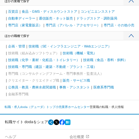
ほかの業種で探す
百貨店
食品・GMS・ディスカウントストア
コンビニエンスストア
自動車ディーラー
通信販売・ネット販売
ドラッグストア・調剤薬局
専門店（家電量販店）
専門店（アパレル・アクセサリー）
専門店・その他小売
ほかの職種で探す
企画・管理
技術職（SE・インフラエンジニア・Webエンジニア）
技術職（組み込みソフトウェア）
技術職（機械・電気）
技術職（化学・素材・化粧品・トイレタリー）
技術職（食品・香料・飼料）
技術職・専門職（建設・建築・不動産・プラント・工場）
専門職（コンサルティングファーム・専門事務所・監査法人）
クリエイター・クリエイティブ職
販売・サービス職
公務員・教員・農林水産関連職
事務・アシスタント
医療系専門職
金融系専門職
転職・求人doda（デューダ）トップ
小売業界
ホームセンター
営業職の転職・求人情報
転職サイト dodaをシェア
ヘルプ
会社概要