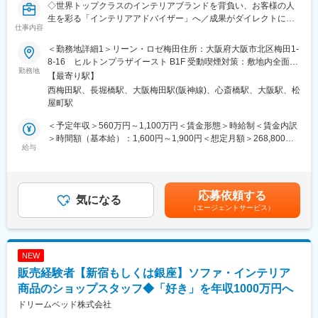
◇世界トップクラスのインテリアブランドを背負い、お客様の人
生を彩る「インテリアアドバイザー」へ／成果がダイレクトに給
仕事内容
与へ反映／年収1000万円も目指せる◇
＜勤務地詳細1＞リーン・ロゼ梅田住所：大阪府大阪市北区梅田1-
■募集背景：
8-16 ヒルトンプラザイースト B1F 受動喫煙対策：敷地内全面禁
「販売実績をより正当に評価し、プロフェッショナルとして報い
勤務地
煙＜勤務地詳細2＞リーンロゼ大阪住所：大阪府大阪市中央区南船
【最寄り駅】
たい」という想いから、新たにインセンティブ制度を導入した契
場2-12-5 心斎橋イーストスクエア1Ｆ勤務地最寄駅：御堂筋線／
西梅田駅、長堀橋駅、大阪梅田駅(阪神線)、心斎橋駅、大阪駅、松
約社員ポジションを設立しました 。実力次第で、年収1,000万円
心斎橋駅受動喫煙対策：屋内全面禁煙変更の範囲：会社の定める
屋町駅
超えも十分に可能です 。
事業所
＜予定年収＞560万円～1,100万円＜賃金形態＞時給制＜賃金内訳
■業務概要：
＞時間額（基本給）：1,600円～1,900円＜想定月額＞268,800円
当社ショールームで、ソファなどインテリア製品の接客・販売・
給与
～319,200円＜昇給有無＞有＜残業手当＞有＜給与補足＞上記年
提案業務全般をお任せします。販売実績に応じたインセンティブ
収はインセンティブモデル平均にて算出しております。達成率・
や、英語力・資格に応じた加算があり、スキルと成果がダイレク
個人売り上げのインセンティブによるものとなりますので、ご結
トに収入へ反映されるポジションです。家具やインテリアが好き
果に応じて年収は前後いたします。※詳細はご質問いただけました
応募依頼する
で、お客様一人ひとりに丁寧に向き合う販売がしたい方に最適な
気になる
ら回答いたします。賃金はあくまでも目安の金額であり、選考を
（エージェントサービス）
環境です。
通じて上下する可能性があります。月給(月額)は固定手当を含めた
表記です。
■職務詳細：
・ライフスタイル提案：
NEW
お客様のライフスタイルや間取りに合わせたコーディネート提案
販売経験者【新宿もしくは銀座】ソファ・インテリア
・ブランドアドバイザー：
高品質なインテリア製品の魅力・背景を伝える接客
商品のショップスタッフ◆「好き」を年収1000万円へ
・インバウンド対応：
ドリームベッド株式会社
英語力を活かしたグローバルなお客様へのご案内（英語力をお持