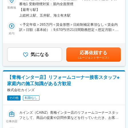
実施
番地1 受動喫煙対策：屋内全面禁煙
は、製造を委託した海外工場とも綿密な連携をとり、品質管理に
・自転車本体へのベルや同乗器等、各パーツの取り付け作業の実
勤務地
は徹底的にこだわっています。
【最寄り駅】
施
上総村上駅、五井駅、海士有木駅
・シーズン品や売れ筋等の発注作業、各種伝票の整理等の帳票処
理作業
＜予定年収＞265万円＜賃金形態＞日給制補足事項なし＜賃金内
・お客様のニーズに応えられるような接客や自転車本体、各種パ
訳＞日額（基本給）：9,670円/月21日間勤務想定＜想定月額＞
ーツの品だし、買い上げ商品のレジ内業務等、自転車に関する全
給与
203,070円＜昇給有無＞有＜残業手当＞有＜給与補足＞※経験・ス
ての業務を実施
キルを考慮の上、当社規定により決定します。■昇給：年1回（4
・エリア内での店舗巡回による他店舗メンバーへの教育の追加
月）■賞与：年2回（6月・12月）※業績による賃金はあくまでも目
・本部または近隣店舗にて実施される勉強会の際の講師役
安の金額であり、選考を通じて上下する可能性があります。月給
応募依頼する
ーーーーーーーーーーーー
気になる
(月額)は固定手当を含めた表記です。
（エージェントサービス）
■お客様と話す機会を大切にする販売：カインズはコミュニケーシ
ョンを前提としたコンサルティング販売が基本。日々の生活のお
困りごとやお客様のニーズ実現の為に積極的な会話を意識してい
ます。
【青梅インター店】リフォームコーナー接客スタッフ※
■売場づくりは新たな楽しさの発見：季節ごとのお客様のニーズを
家庭内の施工知識がある方歓迎
把握した、魅力的な売場づくりを行います。
■カインズオリジナル商品が充実：カインズにはグッドデザイン賞
株式会社カインズ
を受賞している魅力的なオリジナル商品が多く、種類も充実。し
その他
転勤なし
かも低価格だからお客様に自信を持ってご提供できます。
■メディアで話題沸騰のカインズのITを駆使した店舗作り。今後も
ITを使ってこれまでにない店頭体験を提供していきます。お客様
カインズ（CAINZ）青梅インター店のリフォームコーナースタッ
の買い物が便利になっていくことを日々感じられる環境です。
フとして、商品の提案や訪問作業などを行っていただき、お客様
■再雇用で安心して働けます：定年は65歳ですが、それ以降は区
仕事内容
一人ひとりの自分らしい暮らしをサポートしていただきます。
分が変わり、最長70歳まで働くことができます。長期にわたって