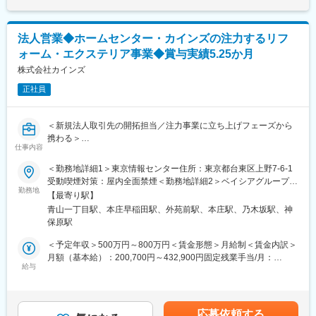
通じて上下する可能性があります。月給(月額)は固定手当を含めた
【具体的には】
表記です。
・既存取引先への定期訪問
法人営業◆ホームセンター・カインズの注力するリフ
・売場レイアウトの企画、提案
ォーム・エクステリア事業◆賞与実績5.25か月
・販促施策の立案
・店舗担当者との打ち合わせ
株式会社カインズ
・販売応援や接客フォロー
正社員
・売上状況の確認、提案資料作成
・展示会や催事の運営サポート
＜新規法人取引先の開拓担当／注力事業に立ち上げフェーズから
担当店舗を訪問しながら、お客様の声や販売現場の状況を把握
携わる＞
し、より魅力的な売場づくりを進めていただきます。
仕事内容
実際に店頭に立つ機会もあるため、消費者の反応をダイレクトに
ホームセンター大手のカインズにて、大手ハウスメーカー等に対
＜勤務地詳細1＞東京情報センター住所：東京都台東区上野7-6-1
感じながら企画や提案へ活かすことができます。
する法人営業をご担当いただきます。注力事業に立ち上げフェー
受動喫煙対策：屋内全面禁煙＜勤務地詳細2＞ベイシアグループ青
ズから携われます。
勤務地
山イノベーション・ハブ住所：東京都港区南青山2-5-17 ポーラ青
■入社後の流れ
【最寄り駅】
◎取扱い商材一例：マンション設置可能な蓄電池（カインズ専売
山ビルディング 6階受動喫煙対策：屋内全面禁煙＜勤務地詳細3＞
入社後は先輩社員との同行を通じて商品知識や商談の進め方を学
青山一丁目駅、本庄早稲田駅、外苑前駅、本庄駅、乃木坂駅、神
品）、エクステリア（PB物置など）、窓に塗布する断熱材 等
本社住所：埼玉県本庄市早稲田の杜1-2-1 勤務地最寄駅：新幹線／
びます。担当顧客は習熟度に応じて段階的に引き継ぐため、営業
保原駅
◎商材単価：5万円～200万円程度がボリュームゾーン
本庄早稲田駅受動喫煙対策：屋内全面禁煙変更の範囲：会社の定
未経験の方も安心してスタートできます。広島本社での研修も予
◎営業先：大手ハウスメーカー、ビルダー、商業施設・教育施
める事業所
＜予定年収＞500万円～800万円＜賃金形態＞月給制＜賃金内訳＞
定しており、会社全体で成長をサポートします。
設 等
月額（基本給）：200,700円～432,900円固定残業手当/月：
給与
32,000円（固定残業時間30時間0分/月～10時間0分/月）超過した
■評価制度・組織風土
◆主な業務内容
時間外労働の残業手当は追加支給＜月給＞232,700円～464,900円
売上だけではなく、目標達成に向けた行動やプロセスも評価対象
・新規法人取引先の開拓を主導
（一律手当を含む）＜昇給有無＞有＜残業手当＞有＜給与補足＞※
です。賞与に加えてインセンティブ制度も整備。個人だけでなく
市場情報を踏まえたターゲティング、アポイント獲得、提案
管理職としての採用となった場合は管理監督者扱いとなります■賞
チームで成果を目指す風土があり、互いに協力しながらお客様へ
応募依頼する