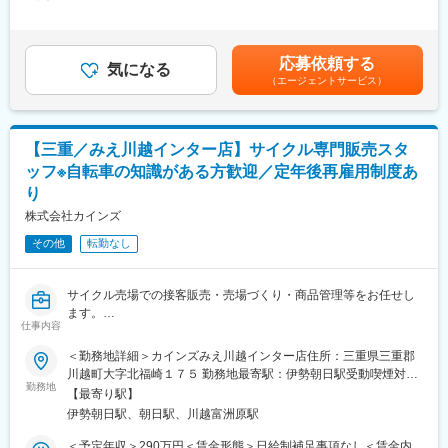
203,070円＜昇給有無＞有＜残業手当＞有＜給与補足＞※経験・ス
ったサイクル用品やアクセサリーを提案したり、自転車のメンテ
キルを考慮の上、当社規定により決定します。■昇給：年1回（4
■評価制度・組織風土
ナンスを行います。
月）■賞与：年2回（6月・12月）※業績による※下記資格をお持ち
売上だけではなく、目標達成に向けた行動やプロセスも評価対象
パンクや故障の修理が完了した時のお客様が喜ぶ姿は、私たちに
の方は月額別途支給自転車安全整備士：2,000円賃金はあくまでも
です。賞与に加えてインセンティブ制度も整備。個人だけでなく
応募依頼する
とっても大きな喜びです。
気になる
目安の金額であり、選考を通じて上下する可能性があります。月
チームで成果を目指す風土があり、互いに協力しながらお客様へ
（エージェントサービス）
お客様との交流を通じて、一緒に自転車の楽しさを分かち合いま
給(月額)は固定手当を含めた表記です。
の価値提供を追求しています。
しょう！
販売・接客経験を活かして、企画提案や販促領域へキャリアを広
げたい方に最適な環境です。
【具体的には…】
【三重／みえ川越インター店】サイクル専門販売スタ
■技術を活かしたサービス
変更の範囲：会社の定める業務
ッフ※自転車の知識がある方歓迎／定年後再雇用制度あ
自転車の組立整備やパンク修理、ブレーキゴムの取り替えなど、
り
技術的なスキルを駆使してお客様の自転車のメンテナンスをサポ
ートします。
株式会社カインズ
お客様の安全と快適なライディングを追求し、信頼と満足を提供
その他
転勤なし
しましょう。
■サイクル用品の仕入れと管理
サイクル売場での接客販売・売場づくり・商品管理等をお任せし
サイクル売場では最新のサイクルトレンドをキャッチし、陳列や
ます。
ディスプレイの工夫を通じて、魅力的な売場づくりに取り組んで
仕事内容
・サイクル用品の荷受、検品、売場への品出し等
います。
・組立整備、パンク修理、注文受付
ーーーーーーーーーーーー
＜勤務地詳細＞カインズみえ川越インター店住所：三重県三重郡
・ブレーキゴムの取り替え、調整
■カインズオリジナル商品が充実：カインズにはグッドデザイン賞
川越町大字北福崎１７５ 勤務地最寄駅：伊勢朝日駅受動喫煙対
・お客様からの相談対応、アドバイザーとして活躍していただき
勤務地
を受賞している魅力的なオリジナル商品が多く、種類も充実。し
策：屋内全面禁煙
【最寄り駅】
ます。
かも低価格だからお客様に自信を持ってご提供できます。
伊勢朝日駅、朝日駅、川越富洲原駅
■メディアで話題沸騰のカインズのITを駆使した店舗作り。今後も
◎サイクル売場では、お客様とのコミュニケーションが欠かせま
ITを使ってこれまでにない店頭体験を提供していきます。お客様
＜予定年収＞290万円＜賃金形態＞日給制補足事項なし＜賃金内