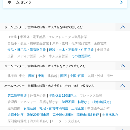
ホームセンター
ホームセンター、営業職の転職・求人情報を職種で絞り込む
IT営業
半導体・電子部品・エレクトロニクス製品営業
自動車・装置・機械製品営業
原料・素材・化学製品営業
医療営業
食品・日用品・消費財営業
建設・土木・不動産・住宅営業
金融営業
広告・メディア営業
人材・求人広告営業
その他営業職
ホームセンター、営業職の転職・求人情報をエリアで絞り込む
北海道･東北
関東
東海
北信越
関西
中国･四国
九州・沖縄
海外
ホームセンター、営業職の転職・求人情報をこだわり条件で絞り込む
第二新卒歓迎
外資系企業
年間休日120日以上
フレックス勤務
管理職・マネジャー
英語を活かす
学歴不問
転勤なし（勤務地限定）
服装自由
女性活躍
社宅・家賃補助制度
上場企業
中国語を活かす
退職金制度
残業20時間未満
完全週休2日制
職種未経験歓迎
土日祝休み
原則定時退社
海外出張あり
U・Iターン支援あり