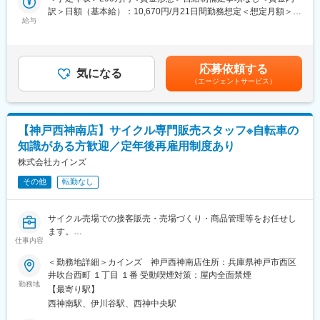
せん。
の買い物が便利になっていくことを日々感じられる環境です。
訳＞日額（基本給）：10,670円/月21日間勤務想定＜想定月額＞
笑顔でお出迎えし、お客様のニーズやライディングスタイルに合
給与
■再雇用で安心して働けます：定年は65歳ですが、それ以降は区
224,070円＜昇給有無＞有＜残業手当＞有＜給与補足＞※経験・ス
ったサイクル用品やアクセサリーを提案したり、自転車のメンテ
分が変わり、最長70歳まで働くことができます。長期にわたって
キルを考慮の上、当社規定により決定します。■昇給：年1回（4
ナンスを行います。
活躍することができます。※区分によって異なります。
月）■賞与：年2回（6月・12月）※業績による※下記資格をお持ち
パンクや故障の修理が完了した時のお客様が喜ぶ姿は、私たちに
■当社の魅力：
の方は月額別途支給自転車安全整備士：2,000円賃金はあくまでも
応募依頼する
とっても大きな喜びです。
気になる
「常に良いものを低価格で提供すること」をモットーに、商品の
目安の金額であり、選考を通じて上下する可能性があります。月
（エージェントサービス）
お客様との交流を通じて、一緒に自転車の楽しさを分かち合いま
企画、製造、販売すべての工程を一貫して行い「常に無駄なコス
給(月額)は固定手当を含めた表記です。
しょう！
トを削減する」ことを実現しています。DIY関連商品から生活必需
品、衣料、家具、ペット、園芸などの多彩な商品構成を持ってお
【具体的には…】
り、トータルなライフスタイルの提案を行う当社では、製造を委
【神戸西神南店】サイクル専門販売スタッフ※自転車の
■技術を活かしたサービス
託した海外工場とも綿密な連携をとり、品質管理には徹底的にこ
知識がある方歓迎／定年後再雇用制度あり
自転車の組立整備やパンク修理、ブレーキゴムの取り替えなど、
だわっています。
技術的なスキルを駆使してお客様の自転車のメンテナンスをサポ
株式会社カインズ
ートします。
その他
転勤なし
お客様の安全と快適なライディングを追求し、信頼と満足を提供
しましょう。
サイクル売場での接客販売・売場づくり・商品管理等をお任せし
■サイクル用品の仕入れと管理
ます。
サイクル売場では最新のサイクルトレンドをキャッチし、陳列や
仕事内容
・サイクル用品の荷受、検品、売場への品出し等
ディスプレイの工夫を通じて、魅力的な売場づくりに取り組んで
・組立整備、パンク修理、注文受付
＜勤務地詳細＞カインズ 神戸西神南店住所：兵庫県神戸市西区
います。
・ブレーキゴムの取り替え、調整
井吹台西町 １丁目 １番 受動喫煙対策：屋内全面禁煙
ーーーーーーーーーーーー
・お客様からの相談対応、アドバイザーとして活躍していただき
勤務地
■カインズオリジナル商品が充実：カインズにはグッドデザイン賞
【最寄り駅】
ます。
を受賞している魅力的なオリジナル商品が多く、種類も充実。し
西神南駅、伊川谷駅、西神中央駅
かも低価格だからお客様に自信を持ってご提供できます。