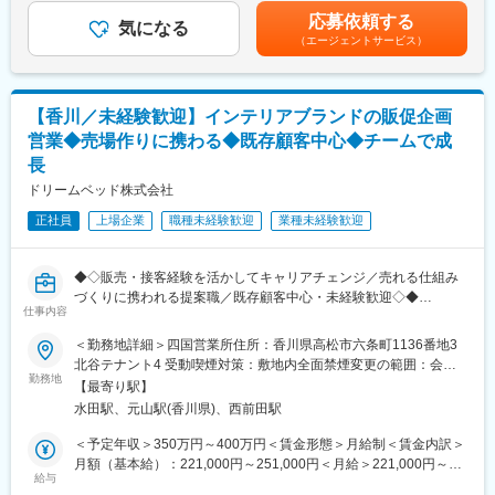
パンクや故障の修理が完了した時のお客様が喜ぶ姿は、私たちに
の方は月額別途支給自転車安全整備士：2,000円賃金はあくまでも
です。賞与に加えてインセンティブ制度も整備。個人だけでなく
応募依頼する
とっても大きな喜びです。
気になる
目安の金額であり、選考を通じて上下する可能性があります。月
チームで成果を目指す風土があり、互いに協力しながらお客様へ
（エージェントサービス）
お客様との交流を通じて、一緒に自転車の楽しさを分かち合いま
給(月額)は固定手当を含めた表記です。
の価値提供を追求しています。
しょう！
販売・接客経験を活かして、企画提案や販促領域へキャリアを広
げたい方に最適な環境です。
【具体的には…】
【香川／未経験歓迎】インテリアブランドの販促企画
■技術を活かしたサービス
変更の範囲：会社の定める業務
営業◆売場作りに携わる◆既存顧客中心◆チームで成
自転車の組立整備やパンク修理、ブレーキゴムの取り替えなど、
長
技術的なスキルを駆使してお客様の自転車のメンテナンスをサポ
ートします。
ドリームベッド株式会社
お客様の安全と快適なライディングを追求し、信頼と満足を提供
正社員
上場企業
職種未経験歓迎
業種未経験歓迎
しましょう。
■サイクル用品の仕入れと管理
◆◇販売・接客経験を活かしてキャリアチェンジ／売れる仕組み
サイクル売場では最新のサイクルトレンドをキャッチし、陳列や
づくりに携われる提案職／既存顧客中心・未経験歓迎◇◆
ディスプレイの工夫を通じて、魅力的な売場づくりに取り組んで
仕事内容
います。
★販売経験や接客経験を活かしながら営業スキルを身につけられ
ーーーーーーーーーーーー
＜勤務地詳細＞四国営業所住所：香川県高松市六条町1136番地3
る環境です。
■カインズオリジナル商品が充実：カインズにはグッドデザイン賞
北谷テナント4 受動喫煙対策：敷地内全面禁煙変更の範囲：会社
★単なる商品提案ではなく、売場づくりや販促企画など「売れる
勤務地
を受賞している魅力的なオリジナル商品が多く、種類も充実。し
の定める事業所
【最寄り駅】
仕組み」を考える面白さがあります。
かも低価格だからお客様に自信を持ってご提供できます。
水田駅、元山駅(香川県)、西前田駅
★既存顧客との長期的な関係構築が中心で、チームで協力しなが
■メディアで話題沸騰のカインズのITを駆使した店舗作り。今後も
ら成長できる風土が根付いています。
ITを使ってこれまでにない店頭体験を提供していきます。お客様
＜予定年収＞350万円～400万円＜賃金形態＞月給制＜賃金内訳＞
の買い物が便利になっていくことを日々感じられる環境です。
月額（基本給）：221,000円～251,000円＜月給＞221,000円～
■業務内容
給与
■再雇用で安心して働けます：定年は65歳ですが、それ以降は区
251,000円＜昇給有無＞有＜残業手当＞有＜給与補足＞■昇給：年