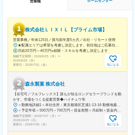
ホームセンター
営業職
活躍することができます。※区分によって異なります。
■当社の魅力：「常に良いものを低価格で提供すること」をモット
ーに、商品の企画、製造、販売すべての工程を一貫して行い「常
に無駄なコストを削減する」ことを実現しています。DIY関連商品
から生活必需品、衣料、家具、ペット、園芸などの多彩な商品構
株式会社ＬＩＸＩＬ【プライム市場】
成を持っており、トータルなライフスタイルの提案を行う当社で
は、製造を委託した海外工場とも綿密な連携をとり、品質管理に
営業事務／年休125日／賞与前年度5カ月／出社・リモート併用
は徹底的にこだわっています。
★配属エリアは希望を考慮し決定します。初任地はご応募住所での配属となります。入社後、転勤が伴う異動に関しては、必ず勤務地のご希望も確認した上で決定します。【配属オフィス一覧】■東京都品川区西品川1丁目1-1 大崎ガーデンタワー■愛知県名古屋市中村区名駅南4丁目11-40■京都府京都市伏見区竹田田中宮町103 ■大阪府大阪市中央区本町2丁目6-8 センバ・セントラルビル9F■大阪府箕面市萱野4丁目5-45■広島県広島市安佐南区西原6丁目11-8■福岡県福岡市博多区半道橋2-15-10 SOLAビル★出社とリモートワークを併用しながらの勤務となります。 業務に慣れるまでは、原則出社となります。 慣れてきたら少しずつリモートの日を増やし、最終的には週1～3日ほどの出社となる予定です（目安：～入社6カ月）。※受動喫煙対策：あり
月給20万円～40万円※経験・スキルを考慮し決定します
変更の範囲：会社の定める業務
掲載予定期間：
2026/6/25（木）
〜
2026/8/26（水）
気になる
更新日：
2026/7/31（金）
森永製菓 株式会社
【在宅可／フルフレックス】誰もが知るロングセラーブランドを動
かす。市場をつくる提案営業◆ハイチュウ等
＜勤務地詳細1＞本社住所：東京都港区芝浦1-13-16 勤務地最寄駅：JR、都営三田、都営浅草線／田町、三田駅受動喫煙対策：屋内全面禁煙＜勤務地詳細2＞中部支店住所：名古屋市東区徳川1-15-30 勤務地最寄駅：名古屋市営地下鉄桜通線／高岳駅受動喫煙対策：屋内喫煙可能場所あり＜勤務地詳細3＞関西支店住所：尼崎市上坂部1-1-1 勤務地最寄駅：JR線／塚口駅受動喫煙対策：屋内全面禁煙変更の範囲：会社の定める事業所（リモートワーク含む）
＜予定年収＞500万円～700万円＜賃金形態＞月給制＜賃金内訳＞月額（基本給）：240,000円～320,000円＜月給＞240,000円～320,000円＜昇給有無＞有＜残業手当＞有＜給与補足＞■昇給：年1回（4月）■賞与：年2回（6月、12月）賃金はあくまでも目安の金額であり、選考を通じて上下する可能性があります。月給(月額)は固定手当を含めた表記です。
掲載予定期間：
2026/7/27（月）
〜
2026/10/25（日）
気になる
更新日：
2026/7/30（木）