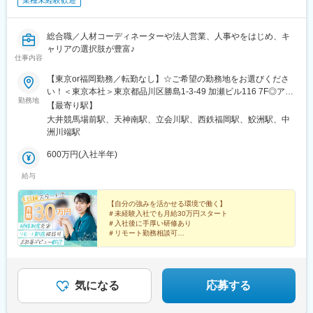
業種未経験歓迎
総合職／人材コーディネーターや法人営業、人事やをはじめ、キ
ャリアの選択肢が豊富♪
仕事内容
【東京or福岡勤務／転勤なし】☆ご希望の勤務地をお選びくださ
い！＜東京本社＞東京都品川区勝島1-3-49 加瀬ビル116 7F◎アク
勤務地
セス◎「大井競馬場前駅」から徒歩8分「鮫洲駅」から徒歩10分
【最寄り駅】
「立会川駅」から徒歩12分＜福岡営業所＞福岡県福岡市中央区春
大井競馬場前駅、天神南駅、立会川駅、西鉄福岡駅、鮫洲駅、中
吉3丁目21-18 GEST25ビル 1003◎アクセス◎「天神南駅」から
洲川端駅
徒歩2分「西鉄福岡（天神）駅」から徒歩6分「天神駅」から徒歩
9分「渡辺通駅」から徒歩9分「中洲川端駅」から徒歩10分※勤務
600万円(入社半年)
地の受動喫煙対策：あり
給与
【自分の強みを活かせる環境で働く】
＃未経験入社でも月給30万円スタート
＃入社後に手厚い研修あり
＃リモート勤務相談可
＃やりたいことにチャレンジできる環境
＃経歴不問・学歴不問・正社員デビュー歓迎
＃人材・マーケティング・SES等幅広い事業を展開
気になる
応募する