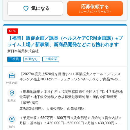
アップ
に寄り添い続けてきた自信と誇りをベースとして、さらに信頼さ
業績等による総合評価にて決定賃金はあくまでも目安の金額であ
応募依頼する
・売上・利益の分析とバイイング方針の立案
気になる
れ、さらに身近に感じていただける媒体であろうとしています。
り、選考を通じて上下する可能性があります。月給(月額)は固定手
（エージェントサービス）
商品の仕入れ～販売まで幅広く担当することができるため、高い
当を含めた表記です。
ビジネススキルを身につけることが出来ます。
変更の範囲：会社の定める業務
■求める人物像：
NEW
・変化対応力のある方
【福岡】販促企画／課長（ヘルスケアCRM企画課）※プ
・トレンドや新製品に敏感で、スポーツ・アウトドア等健康ジャ
ンルが好きな方
ライム上場／新事業、新商品開発などにも携われます
・自ら考え、周囲を巻き込みながらスピード感を持って行動でき
新日本製薬株式会社
る方
正社員
転勤なし
上場企業
・コミュニケーション力が高い方
・当社取り扱い商品に興味を持ち、熱意をもって商品に向き合え
る方
【2027年度売上520億を目指すべく事業拡大／オールインワンス
・自分の仕入れた商品が「売れる楽しさ」や「成果が出る手応
キンケア売上NO.1の”パーフェクトワン”やヘルスケア商品"Wの青
え」にワクワクできる方
仕事内容
汁"等のブランド力・広告力が強み／広告投資強化、裁量権も大き
い為、やりたいことが実現できます】
■リモートワーク
＜勤務地詳細＞本社住所：福岡県福岡市中央区大手門1-4-7 勤務地
オフィス勤務が基本となりますが、業務に慣れてきたら状況に応
最寄駅：地下鉄空港線／赤坂駅受動喫煙対策：屋内全面禁煙変更
■業務内容
勤務地
じて週に1回在宅勤務が可能です。
の範囲：会社の定める事業所
【最寄り駅】
ヘルスケアCRM企画課で企画制作と組織のマネジメントや数字管
ワークライフバランスも重視できます◎
赤坂駅(福岡県)、大濠公園駅、西鉄福岡駅
理などをお任せします。
・販促プロモーションの立案および運用の企画業務
【スポーツ／アウトドア×EC×自社ブランド】をもつ当社
＜予定年収＞650万円～800万円＜賃金形態＞月給制＜賃金内訳＞
・仮説出し・シミュレーション予想・効果検証など施策の分析
●安定性：
月額（基本給）：430,000円～530,000円＜月給＞430,000円～
・グループの数値管理やメンバーマネジメント、また企画提案の
給与
東証プライム上場【フューチャー】のグループ会社
530,000円＜昇給有無＞有＜残業手当＞無＜給与補足＞※経験・能