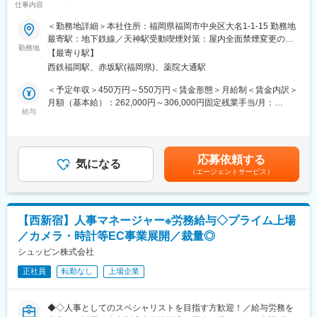
■当社について
仕事内容
1980年に美容卸を祖業として創業した会社です。2000年代に、他
＼マッチする方／
＜勤務地詳細＞本社住所：福岡県福岡市中央区大名1-1-15 勤務地
社に先駆けてインターネット事業に業容拡大したことで大きな成
・マーケティングを“事業づくり”として捉えたい人
最寄駅：地下鉄線／天神駅受動喫煙対策：屋内全面禁煙変更の範
長を遂げました。現在は医療・美容系ECサイトを主力事業とし、
・自社ブランドで成果を残したい方
勤務地
囲：無
医薬品や化粧品・美容雑貨の輸入や販売、輸入代行、企画・開発
【最寄り駅】
・リアルタイムで結果が見れるスピード感のある環境で働きたい
を手がけています。そして今、第二創業期を迎え、自社サイト発
西鉄福岡駅、赤坂駅(福岡県)、薬院大通駅
方
展のため新しい技術を取り入れながら、未開拓なニッチ市場へ挑
・リーダーシップを発揮したい方
＜予定年収＞450万円～550万円＜賃金形態＞月給制＜賃金内訳＞
戦し続けています。
・明確な評価制度の元でキャリアUPしたい方
月額（基本給）：262,000円～306,000円固定残業手当/月：
給与
50,000円～60,000円（固定残業時間40時間0分/月）超過した時間
■歓迎条件
■業務詳細：
外労働の残業手当は追加支給＜月給＞312,000円～366,000円（一
・薬機法や景品表示法を意識しながらインターネット上でコンテ
当社のWEBマーケティング部署で自社ブランド(健康食品・化粧品
律手当を含む）＜昇給有無＞有＜残業手当＞有＜給与補足＞※給与
ンツの作成や広告配信に携わった経験
等)のWEB広告の運用をお任せします。「新規顧客の費用対効果的
詳細は経験・能力を考慮し、面談にて決定します。■昇給：年2回
・日常会話程度の英語力を持ち合わせており、ビジネスの場にお
応募依頼する
な獲得」がミッションです。
気になる
■賞与：年2回（7月、12月／計2.2～4.5ヶ月）※グレード・評価に
いても使用した経験
（エージェントサービス）
より支給賃金はあくまでも目安の金額であり、選考を通じて上下
・社内の関連部署と連携が取れる程度にhtmlの基礎的な知識を持
■具体的には：
する可能性があります。月給(月額)は固定手当を含めた表記です。
ち合わせている、または自らソースの編集を行っていた経験
・WEB 広告の戦略・企画の立案
・MAツールを使用し、分析やセグメンテーション作成、顧客への
・広告代理店との折衝交渉・ハンドリング
アプローチの自動化の経験
【西新宿】人事マネージャー※労務給与◇プライム上場
・広告の効果検証・改善(数字をもとにPDCA を高速で回し最適化
・業界問わず法人営業3年以上の経験
／カメラ・時計等EC事業展開／裁量◎
を実現)
・英文メールをビジネスの場において使用した経験
シュッピン株式会社
■魅力：
変更の範囲：会社の定める業務
正社員
転勤なし
上場企業
事業会社の広告運用なので反響、売上や利益へのインパクトをリ
アルタイムに把握可能。広告費は業界屈指の年間数十億円！大き
なやりがいを感じながらスキルアップできる環境です。国内トッ
◆◇人事としてのスペシャリストを目指す方歓迎！／給与労務を
プクラスのパートナー企業との取引あり！