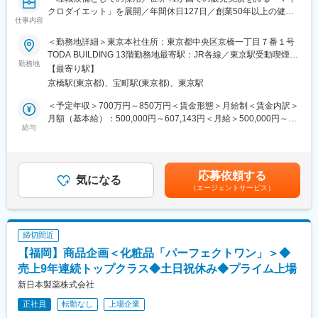
36協定やストレスチェックなどの法定実施事項
クロダイエット」を展開／年間休日127日／創業50年以上の健
安全衛生管理
仕事内容
康・ダイエット食品メーカー～
人事開示データの集計（ツール：SmartHR）
＜勤務地詳細＞東京本社住所：東京都中央区京橋一丁目７番１号
DX推進
■仕事内容：
TODA BUILDING 13階勤務地最寄駅：JR各線／東京駅受動喫煙対
など
グループ会社等の経理・財務業務全般・マネジメント業務をお任
勤務地
策：敷地内全面禁煙
【最寄り駅】
せいたします。
その他、人事部マネージャーとして採用研修・人事制度企画等に
京橋駅(東京都)、宝町駅(東京都)、東京駅
も関与頂きます。
■具体的には：
＜予定年収＞700万円～850万円＜賃金形態＞月給制＜賃金内訳＞
・月次、中間、年次決算
月額（基本給）：500,000円～607,143円＜月給＞500,000円～
■組織：部長（40代半女性）リーダー2名（30代男性、女性）ース
・新規事業、M&Aの立ち上げに付随する会計処理
給与
607,143円＜昇給有無＞有＜残業手当＞無＜給与補足＞※上記金額
タッフクラス1名（30代代女性）
・税務処理の検討
はあくまで目安となり、給与詳細は経験・能力・年齢・前職を踏
・商業登記手続き
まえて決定します。■昇給：年1回■賞与：年2回賃金はあくまでも
■働く環境：全社20時完全退館、基本定時退社を心がけていま
・税理士、司法書士対応
目安の金額であり、選考を通じて上下する可能性があります。月
す。
応募依頼する
・オーナーの所得税対策、相続税対策
気になる
給(月額)は固定手当を含めた表記です。
（エージェントサービス）
・その他付随する業務
■キャリアパス：年功序列では無く、各々の成果をしっかりと評価
する環境です。上昇志向をもち成果に反映いただければ、早期キ
■キャリアパス：
ャリアアップの叶う環境です。
副部長・部長→執行役員、など中途入社からでも将来的に経営幹
締切間近
部としてご活躍いただけるチャンスがあります。
■当社について：
【福岡】商品企画＜化粧品「パーフェクトワン」＞◆
◎カメラをはじめ、時計、筆記具といった商品をECサイトと実店
■当社について：
売上9年連続トップクラス◆土日祝休み◆プライム上場
舗で扱う企業です。インターネットを利用して「価値ある新品と
当社は1970年創業の健康・ダイエット食品メーカーです。
新日本製薬株式会社
中古品」を安心・安全に取引できるマーケットを創造し、社会貢
ダイエット商品や化粧品などの「通信販売事業」の他、人と環境
献をすることを企業理念として掲げています。
正社員
転勤なし
上場企業
にやさしい「太陽光発電事業」、全国のドラッグストアでの「専
◎私たちは中古品をリユースとは呼ばず、「リバリュー」と呼ん