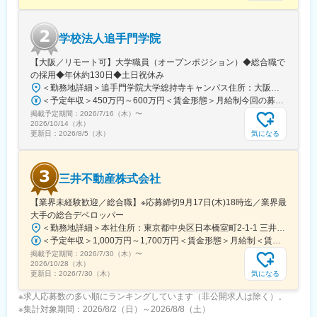
の短期研修なども予定しております。
■ブランド魅力：
学校法人追手門学院
〈オンラインと店舗の連携〉鯖江産の高品質なメガネの一貫した
生産体制と、オンラインと全国31の直営店舗の連携による顧客体
【大阪／リモート可】大学職員（オープンポジション）◆総合職で
験の提供に強みを持ち、海外展開も拡大中です。
の採用◆年休約130日◆土日祝休み
〈上質な顧客体感価値〉お客様がネットで取り寄せた商品を自宅
＜勤務地詳細＞追手門学院大学総持寺キャンパス住所：大阪府茨木市太田東芝町1-1 受動喫煙対策：屋内全面禁煙変更の範囲：会社の定める事業所
で試着し、店舗でレンズ調整・購入が可能です。きめ細やかな視
＜予定年収＞450万円～600万円＜賃金形態＞月給制今回の募集における初年度の最低保証額です。経験年数によって決定します。＜賃金内訳＞月額（基本給）：262,900円～328,700円＜月給＞262,900円～328,700円＜昇給有無＞有＜残業手当＞有＜給与補足＞年収は賞与込(※残業代は含まれていません。)賞与は今年度実績で年間5ヶ月分支給されています。賃金はあくまでも目安の金額であり、選考を通じて上下する可能性があります。月給(月額)は固定手当を含めた表記です。
力測定やフィッティングを通じて、一人ひとりのお客様に上質な
掲載予定期間：
体験を提供しています。
2026/7/16（木）
〜
2026/10/14（水）
気になる
更新日：
2026/8/5（水）
変更の範囲：会社の定める業務
三井不動産株式会社
【業界未経験歓迎／総合職】※応募締切9月17日(木)18時迄／業界最
大手の総合デベロッパー
＜勤務地詳細＞本社住所：東京都中央区日本橋室町2-1-1 三井本館勤務地最寄駅：東京メトロ銀座線・半蔵門線／三越前駅受動喫煙対策：屋内全面禁煙変更の範囲：会社の定める事業所（リモートワーク含む）
＜予定年収＞1,000万円～1,700万円＜賃金形態＞月給制＜賃金内訳＞月額（基本給）：470,000円～800,000円＜月給＞470,000円～800,000円＜昇給有無＞有＜残業手当＞有＜給与補足＞※経験に応ず※上記年収は基礎給与・賞与（2回）を含む。時間外勤務手当・諸手当別途支給。※あくまでモデルケースであり、実際の年収とは異なる可能性があります。処遇条件の詳細は内定後のオファー面談にてご説明いたします。賃金はあくまでも目安の金額であり、選考を通じて上下する可能性があります。月給(月額)は固定手当を含めた表記です。
掲載予定期間：
2026/7/30（木）
〜
2026/10/28（水）
気になる
更新日：
2026/7/30（木）
※求人応募数の多い順にランキングしています（非公開求人は除く）。
※集計対象期間：2026/8/2（日）～2026/8/8（土）