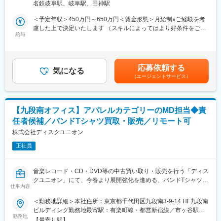
経営陣との距離が近く、意思決定に関わりながら会社全体を見渡
名鉄岐阜駅、岐阜駅、田神駅
せる環境です。50名規模ならではの裁量の大きさがあり、財務・
■業務内容
＜予定年収＞450万円～650万円＜賃金形態＞月給制※ご経験を考
管理会計の両軸で経験を広げながら、将来的には経営の中核とし
担当ジャンル（アウトドア・スポーツ等）におけるナショナルブ
慮した上で決定いたします （スキルによってはより好条件をご提
て活躍いただくことを期待しています。「経営の意図を理解し、
ランド（NB）商品のバイイング業務から従事いただき、その後の
給与
示）＜賃金内訳＞月額（基本給）：320,000円～400,000円＜月給
現場へ翻訳し実行する」ことにやりがいを感じる方を歓迎しま
適性により海外ブランドのバイイング業務に参画いただきます。
＞320,000円～400,000円＜昇給有無＞有＜残業手当＞有＜給与補
す。
足＞■昇給：年1回■賞与：年2回※昇給・賞与額は個人成績・会社
※内部統制の整備や企業価値評価など戦略領域にも関与いただきま
1.NB関連業務
業績等による総合評価にて決定賃金はあくまでも目安の金額であ
す。
応募依頼する
・市場動向調査： 担当ジャンルのトレンド、競合ブランド、EC市
気になる
り、選考を通じて上下する可能性があります。月給(月額)は固定手
（エージェントサービス）
場の売れ筋動向等の情報収集。
当を含めた表記です。
変更の範囲：会社の定める業務
・バイイング方針の立案：担当ジャンルにおける担当メーカー・
ブランド毎の発注内容、売上・利益の分析。
・メーカー折衝： 担当メーカーとの商談、展示会への参加。
【九段南オフィス】アパレルカテゴリーのMD担当◆責
・バイイング： 春夏・秋冬シーズンの先行予約（Future Order）
任者候補／バンドTシャツ買取・販売／リモート可
およびシーズン中の追加発注・フォローアップ。
株式会社ディスクユニオン
2.海外ブランド関連業務
正社員
・市場動向調査：担当ジャンルの海外でのトレンド、売れ筋動向
等の情報収集、海外展示会参加。
・バイイング方針の立案：担当する海外ブランド毎の発注内容、
音楽レコード・CD・DVD等の中古買い取り・販売を行う「ディス
売上・利益の分析。
クユニオン」にて、今春より展開強化を進める、バンドTシャツを
・メーカー・商社折衝：担当する海外メーカー・商社との商談。
仕事内容
はじめとした音楽関連アパレルカテゴリーのMD責任者候補を募集
・バイイング：担当ブランドの既存、新商品の発注・フォローア
いたします。
＜勤務地詳細＞本社住所：東京都千代田区九段南3-9-14 HF九段南
ップ。
音楽系のアパレルアイテムへの知見やご経験・スキルを活かし
ビルディング勤務地最寄駅：有楽町線・都営新宿線／市ヶ谷駅受
て、新規カテゴリーの立ち上げに貢献いただけるポジションで
勤務地
動喫煙対策：屋内全面禁煙変更の範囲：会社の定める事業所
■ポジションの魅力
【最寄り駅】