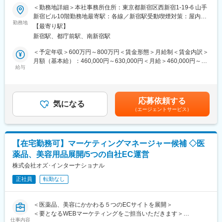
※ご経験やスキルに応じて、スタート業務は相談しながら決定しま
＜勤務地詳細＞本社事務所住所：東京都新宿区西新宿1-19-6 山手
総務部メンバーを取りまとめるプレイングマネージャーとして、
す。
新宿ビル10階勤務地最寄駅：各線／新宿駅受動喫煙対策：屋内喫
下記の総務業務全般の業務管理をお任せします。
勤務地
煙可能場所あり変更の範囲：会社の定める事業所
【最寄り駅】
■会社／サービス概要：
新宿駅、都庁前駅、南新宿駅
■業務：
同社は「世界を変えるCtoBプラットフォームをつくる。」という
【総務業務全般】
ミッションのもと、2つの事業を展開しています。
＜予定年収＞600万円～800万円＜賃金形態＞月給制＜賃金内訳＞
・株主総会、取締役会事務局
（1）買取一括比較や買取相場情報を提供する買取プラットフォー
月額（基本給）：460,000円～630,000円＜月給＞460,000円～
・株式事務
給与
ム「ウリドキ」
630,000円＜昇給有無＞有＜残業手当＞無＜給与補足＞※経験・能
・規程管理
（2）買取に関心のあるユーザーに役立つ情報を発信するメディア
力を考慮して決定します。※管理監督者のため、時間外手当なし、
・法務関連業務
「ウリドキプラス」
深夜時間外、休日深夜時間外手当あり※上記年収には賞与1ヵ月分
・レイアウト変更やオフィス移転、店舗改装工事実施時の計画策
国内で唯一のビジネスモデルであるCtoB買取プラットフォームで
＋冬季30万円を含みます。（業績に伴いアップ）■昇給：年2回■
応募依頼する
定～実施業務
気になる
あるウリドキは市場の拡大からニーズが急増しており、売上は約3
賞与年2回2025年度実績：夏（業績賞与）平均1ヵ月分/冬（冬季
（エージェントサービス）
・消防対応、防災計画の立案、防災備品の管理等
倍、利益は約4倍と成長を続けるベンチャーです。
賞与）一律約38.6万円賃金はあくまでも目安の金額であり、選考
・施設・設備管理（日常管理、固定資産管理、修繕対応全般 等）
を通じて上下する可能性があります。月給(月額)は固定手当を含め
・グループウェア各種対応(導入・入替・維持管理)
変更の範囲：会社の定める業務
た表記です。
・ESG経営の企画立案、導入及び運用
【在宅勤務可】マーケティングマネージャー候補 ◇医
・サステナビリティ関連の情報開示
薬品、美容用品展開/5つの自社EC運営
・社内のDX/IT推進
・社内行事の運営等
株式会社オズ･インターナショナル
・その他総務務業務及び社内調整全般
正社員
転勤なし
※能力やご経験に応じて幅広く業務をご対応いただきます。
■配属部署について：
＜医薬品、美容にかかわる５つのECサイトを展開＞
【総務部】
＜要となるWEBマーケティングをご担当いただきます＞
部長（40代前半・男性）ーリーダー（30代男性）ーサブリーダー
仕事内容