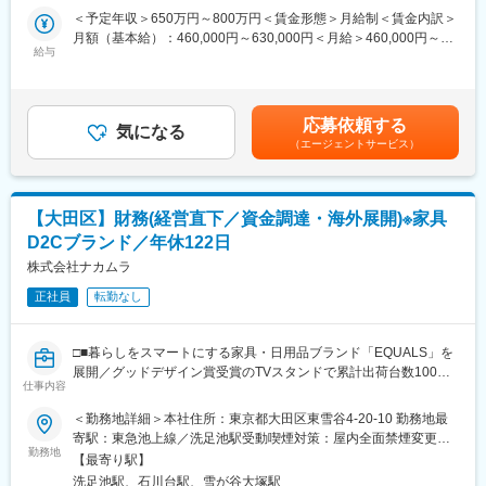
ィレクションを主導し、社内に知見を最適に注入・定着させる
・株主総会、取締役会事務局
＜予定年収＞650万円～800万円＜賃金形態＞月給制＜賃金内訳＞
「専門知見のハブ」としての役割を担う。
・株式事務
月額（基本給）：460,000円～630,000円＜月給＞460,000円～
◇企業ブランディング活動の推進
・規程管理
給与
630,000円＜昇給有無＞有＜残業手当＞無＜給与補足＞※経験・能
サステナ活動および実績を、企業価値向上（ブランディング）に
・法務関連業務
力を考慮して決定します。※管理監督者のため、時間外手当なし、
繋げるため、広報部門と連携した社内外への発信戦略を立案。統
・レイアウト変更やオフィス移転、店舗改装工事実施時の計画策
深夜時間外、休日深夜時間外手当あり※上記年収には賞与1ヵ月分
合報告書やウェブサイト、SNS、プレリリースなどを通じた情報
定～実施業務
＋冬季30万円を含みます。（業績に伴いアップ）■昇給：年2回■
発信を実施。
応募依頼する
・消防対応、防災計画の立案、防災備品の管理等
気になる
賞与年2回2025年度実績：夏（業績賞与）平均1ヵ月分/冬（冬季
◇「サステナビリティ推進室（仮）」の責任者としての部門マネ
（エージェントサービス）
・施設・設備管理（日常管理、固定資産管理、修繕対応全般 等）
賞与）一律約38.6万円賃金はあくまでも目安の金額であり、選考
ジメント
・グループウェア各種対応(導入・入替・維持管理)
を通じて上下する可能性があります。月給(月額)は固定手当を含め
初期人数として3～5名（兼任含む）を予定。
・ESG経営の企画立案、導入及び運用
た表記です。
・サステナビリティ関連の情報開示
変更の範囲：会社の定める業務
【大田区】財務(経営直下／資金調達・海外展開)※家具
・社内のDX/IT推進
D2Cブランド／年休122日
・社内行事の運営等
・その他総務務業務及び社内調整全般
株式会社ナカムラ
※能力やご経験に応じて幅広く業務をご対応いただきます。
正社員
転勤なし
■配属部署について：
【総務部】
□■暮らしをスマートにする家具・日用品ブランド「EQUALS」を
部長（40代前半・男性）ーリーダー（30代男性）ーサブリーダー
展開／グッドデザイン賞受賞のTVスタンドで累計出荷台数100万
（20代女性）ースタッフ（40代女性※時短）
仕事内容
台突破！／グローバル展開中の成長企業■□
＜勤務地詳細＞本社住所：東京都大田区東雪谷4-20-10 勤務地最
■働く環境について：
当社はインテリア・生活用品ブランド「EQUALS」を展開し、EC
寄駅：東急池上線／洗足池駅受動喫煙対策：屋内全面禁煙変更の
全社20時完全退館のため、過度な残業はありません。基本定時退
を軸に国内外で事業を拡大しています。海外子会社の設立などグ
勤務地
範囲：無
社を心がけています。
【最寄り駅】
ローバル展開も進む成長フェーズにあり、経営に近い立場で財
洗足池駅、石川台駅、雪が谷大塚駅