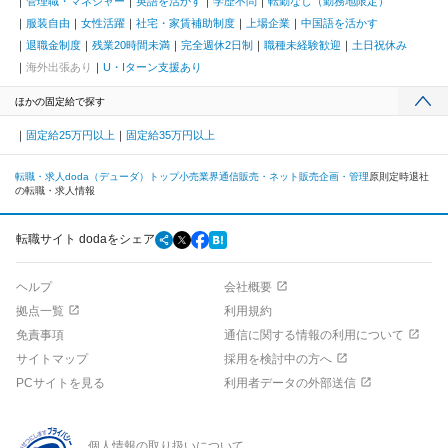
管理職・マネジャー
英語を活かす
学歴不問
転勤なし（勤務地限定）
服装自由
女性活躍
社宅・家賃補助制度
上場企業
中国語を活かす
退職金制度
残業20時間未満
完全週休2日制
職種未経験歓迎
土日祝休み
海外出張あり
U・Iターン支援あり
ほかの固定給で探す
固定給25万円以上
固定給35万円以上
転職・求人doda（デューダ）トップ
小売業界
通信販売・ネット販売
企画・管理
原則定時退社
の転職・求人情報
転職サイト dodaをシェア
ヘルプ
会社概要
拠点一覧
利用規約
免責事項
通信に関する情報の利用について
サイトマップ
採用を検討中の方へ
PCサイトを見る
利用者データの外部送信
個人情報の取り扱いについて