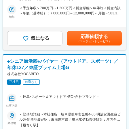
務・管理体制の強化を担う方を募集します。
■当社について：
＜予定年収＞700万円～1,200万円＜賃金形態＞年俸制＜賃金内訳
◎カメラをはじめ、時計、筆記具等といった商品をECサイトと実
■募集背景
＞年額（基本給）：7,000,000円～12,000,000円＜月額＞583,333
店舗で扱う企業です。インターネットを利用して「価値ある新品
事業成長および領域拡大に伴い、財務機能の高度化が急務となっ
給与
円～1,000,000円（12分割）＜昇給有無＞有＜残業手当＞無賃金
と中古品」を安心・安全に取引できるマーケットを創造し、社会
ています。現在は副社長とメンバー2名の少数体制で、本ポジショ
はあくまでも目安の金額であり、選考を通じて上下する可能性が
貢献をすることを企業理念として掲げています。
ンではその中核として経営と現場の橋渡しを担っていただきま
あります。月給(月額)は固定手当を含めた表記です。
◎私たちは中古品をリユースとは呼ばず、「リバリュー」と呼ん
す。
でいます。それは、人が所有する事で大きな価値を持ち、「次の
応募依頼する
気になる
持ち手が、更なる価値を見出せるモノ」を取り扱っていると信じ
（エージェントサービス）
■業務内容
ているからです。
事業および経営方針を理解したうえで、財務・資本政策の企画か
ら実行までを担います。
変更の範囲：会社の定める業務
※シニア層活躍※バイヤー（アウトドア、スポーツ）／
＜主な業務＞
年休127／東証プライム上場G
・資金調達および金融機関との折衝（副社長から順次引き継ぎ）
・管理会計・予算管理の整備／高度化
株式会社YOCABITO
・月次・決算のチェックおよび業務改善
正社員
転勤なし
・海外拠点を含む財務・経理体制の構築
入社後は、まず既存メンバーとともに財務経理領域の基盤整備を
～岐阜×スポーツ＆アウトドア×EC×自社ブランド～
推進いただきます。特に資金繰りや金融機関対応を中心に、副社
長から業務を引き継ぎつつ、管理会計の仕組みづくりにも関与い
仕事内容
■会社概要
ただきます。経理実務はメンバーが担いますが、その内容のチェ
「QUICKCAMP（クイックキャンプ）」や「LEADING EDGE（リ
＜勤務地詳細＞本社住所：岐阜県岐阜市金町4-30 明治安田生命ビ
ックや改善も重要な役割です。
ーディングエッジ）」といった自社ブランド（PB）の展開に加
ル6F勤務地最寄駅：東海道本線／岐阜駅受動喫煙対策：屋内全面
え、国内外の有力ブランド（NB）を扱うセレクトショップとして
勤務地
禁煙変更の範囲：会社の定める事業所
■ポジションの魅力
【最寄り駅】
の側面を持っております。