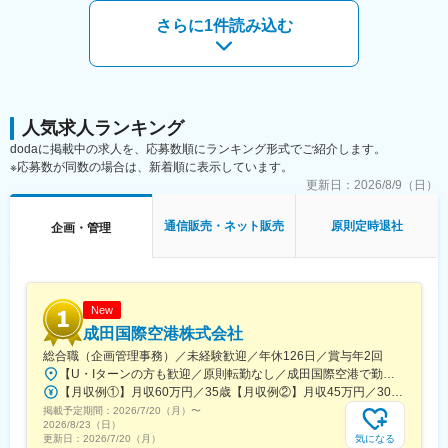
＜サブ＞
さらに1件読み込む
◇組織開発・人材育成・人事制度
・エンゲージメントサーベイの設計・運用・改善アクション主導
・社内広報・社内報、全社イベントの企画運営
・管理職・店長育成プログラム、次世代リーダーの選抜と育成
・評価者トレーニングの実施、1on1の浸透およびフィードバック
文化の醸成
人気求人ランキング
・等級・評価・報酬制度の設計、改定、運用
dodaに掲載中の求人を、応募数順にランキング形式でご紹介します。
※応募数が同数の場合は、新着順に表示しています。
◇経営参画
更新日：
2026/8/9（日）
・経営会議への出席（人事領域の議題オーナー）
・中期経営計画における人事戦略領域の策定
通信販売・ネット販売
原則定時退社
企画・管理
・経営陣・本部長との連携による組織課題の抽出と解決
◇管理本部との協働領域
・就業規則・諸規程の改定における協議・連携
・給与計算・勤怠管理に関する人事データの連携・整備
New
・労務リスク・コンプライアンス課題の共有と解決
成田国際空港株式会社
総合職（企画管理事務）／未経験歓迎／年休126日／賞与年2回
■組織構成：
【U・Iターンの方も歓迎／原則転勤なし／成田国際空港で勤務】■千葉県成田市古込字古込1-1受動喫煙対策：オフィス内禁煙・分煙※自動車通勤：可能（必要条件を満たしている場合のみ）
現状、3名ほどで業務分担しておりますが、部門を超えた横断的な
【月収例①】月収60万円／35歳【月収例②】月収45万円／30歳【月収例③】月収41万円／25歳※各種手当(残業手当、住居手当、通勤手当等)込みの金額です。※別途賞与が年２回支給されます。※個人差がある旨、ご承知おきください。<月給>【初任給（大卒）】月給27万8600円＋各種手当(残業手当、住居手当、通勤手当等)＋賞与年2回【初任給（院卒）】月給30万500円＋各種手当(残業手当、住居手当、通勤手当等)＋賞与年2回※上記は新卒初任給です。経験やスキルを考慮して決定いたします。
連携が必要になる場面も多く、様々な職位や職種の社員と関わっ
掲載予定期間：
ていただきます。
2026/7/20（月）
〜
2026/8/23（日）
※ブランド・商品・現場の理解が重要のため、必要に応じて店舗で
気になる
更新日：
2026/7/20（月）