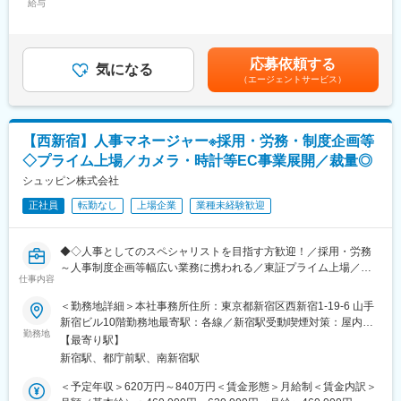
・市場や競合の情報収集、分析に基づいた事業の開発や新規ブラ
給与
15,000円～100,000円＜月給＞517,000円～747,500円＜昇給有無
◇人事担当：6名(20代1名、30代2名、40代2名、50代1名)
ンドの誘致
＞有＜残業手当＞有＜給与補足＞※これまでの経験などに応じて基
お互いに協力しながら業務を進める風土が根付いており、役員・
・現在取り扱っている「英国製ハンドメイド高級ブラシ」ブラン
本給を決定します。■昇給：有（年1回/通期評価/上期・下期の半期
上司・社員間のコミュニケーションも円滑です。
ドの輸入代理店業務、およびECサイトでの直販を軸とする部署の
評価によって決されます）■賞与：有（定期賞与：年2回/6月・12
応募依頼する
予実管理・売上責任
気になる
月）（業績賞与：2月決算賞与）年収例：入社3年半/40代女性/930
■事業・企業の特徴：
（エージェントサービス）
・百貨店等や問屋、取り扱い店舗との販促企画の立案及び実行な
万円（入社時 860万円）賃金はあくまでも目安の金額であり、
当社は、高品質かつ低価格な輸入タイヤを豊富に取り扱う通販事
ど
選考を通じて上下する可能性があります。月給(月額)は固定手当を
業を展開しています。海外メーカーの中から世界的に実績のある
・ブランドオーナー（英国）との折衝、協議
含めた表記です。
タイヤ製造メーカーを厳選し、実際に製造工場を視察して品質を
・ピープルマネジメント
確認した上で仕入れています。大量仕入れによるボリュームディ
【西新宿】人事マネージャー※採用・労務・制度企画等
スカウントと、インターネット販売による流通コスト削減によ
◇プライム上場／カメラ・時計等EC事業展開／裁量◎
■組織構成：
り、店頭購入に比べ大幅なコストダウンを実現するケースもあり
現在2名在籍（サブマネージャー/アルバイト）
シュッピン株式会社
ます。こうした強みを持つビジネスを、管理本部長として数字と
※こちらの組織に加わっていただき、マネジメントをお任せいたし
制度の両面から支えていただける方をお待ちしています。
正社員
転勤なし
上場企業
業種未経験歓迎
ます。
変更の範囲：会社の定める業務
<変化を恐れず、誠実に考え続けることで、まだ見ぬWell-beingビ
◆◇人事としてのスペシャリストを目指す方歓迎！／採用・労務
ジネスを共に作る>
～人事制度企画等幅広い業務に携われる／東証プライム上場／年
当社は「圧倒的な顧客支持を受けるWell-beingビジネスの創出」
仕事内容
間休日120日／人事制度企画まで幅広く携われる／基本定時退
をVisionに掲げ、安定成長にとどまらず、市況の変化に迅速に対
社・20時には完全退館◆◇
＜勤務地詳細＞本社事務所住所：東京都新宿区西新宿1-19-6 山手
応しています。これを実現するのが、当社の価値観である「人間
新宿ビル10階勤務地最寄駅：各線／新宿駅受動喫煙対策：屋内喫
力・想像力・生産性」です。ビジネスには運の要素もあります
■業務
勤務地
煙可能場所あり変更の範囲：会社の定める事業所
が、メンバー各自が戦略的思考と誠実さを持ち、主体的に行動し
【最寄り駅】
当社の人事部マネージャーとして人事部全体のマネジメントをお
ています。
新宿駅、都庁前駅、南新宿駅
任せします。人的マネジメントもですが、各タスク管理、進捗管
理も重要なミッションです。
＜予定年収＞620万円～840万円＜賃金形態＞月給制＜賃金内訳＞
■企業の特長：