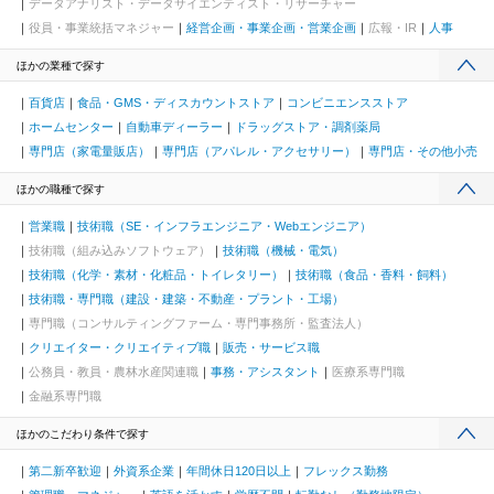
データアナリスト・データサイエンティスト・リサーチャー
役員・事業統括マネジャー
経営企画・事業企画・営業企画
広報・IR
人事
ほかの業種で探す
百貨店
食品・GMS・ディスカウントストア
コンビニエンスストア
ホームセンター
自動車ディーラー
ドラッグストア・調剤薬局
専門店（家電量販店）
専門店（アパレル・アクセサリー）
専門店・その他小売
ほかの職種で探す
営業職
技術職（SE・インフラエンジニア・Webエンジニア）
技術職（組み込みソフトウェア）
技術職（機械・電気）
技術職（化学・素材・化粧品・トイレタリー）
技術職（食品・香料・飼料）
技術職・専門職（建設・建築・不動産・プラント・工場）
専門職（コンサルティングファーム・専門事務所・監査法人）
クリエイター・クリエイティブ職
販売・サービス職
公務員・教員・農林水産関連職
事務・アシスタント
医療系専門職
金融系専門職
ほかのこだわり条件で探す
第二新卒歓迎
外資系企業
年間休日120日以上
フレックス勤務