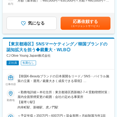
月額（基本給）：460,000円～630,000円＜月給＞460,000円～
<既存に「新しい光」を当て、ニッチ市場を「圧倒的なシェア」で
具体的には
給与
630,000円＜昇給有無＞有＜残業手当＞無＜給与補足＞※経験・能
制す>
（1）採用：新卒／中途採用（正社員）
力を考慮して決定※上記年収は賞与（1ヵ月分＋冬季30万円）を含
当社は既存のサービスやプロダクトに新しい視点を見つけ、ユー
（採用目標（概ね想定））
む※深夜時間外、休日深夜時間外手当あり■昇給年2回■賞与年2回
ザーが本当に求めるものを模索し続けています。これは市場の隙
・新卒採用：10名（27卒は経営幹部候補として高学歴採用に注
（6月：業績賞与、12月：冬季賞与）※賞与実績（2025年度）夏
間を狙い、高いシェアを獲得する戦略です。例えば、当社のECサ
応募依頼する
力）
気になる
（業績賞与）：平均 1ヵ月分冬（冬季賞与）：一律 約38.6万円
イトでは国内未流通の化粧品や医薬品を取り扱い、進化を求める
（エージェントサービス）
賃金はあくまでも目安の金額であり、選考を通じて上下する可能
ユーザーに応えています。健康、美しさ、より良く生きるためな
（2）研修
性があります。月給(月額)は固定手当を含めた表記です。
ど、その理由は人それぞれです。当社のECサイトを利用し、自己
・新卒受け入れ研修の企画、実施（経営幹部候補育成のための新
肯定感を高め、自信を持つことで、生活や人生に意味やストーリ
しい研修を企画予定）
ーをもたらすことを願っています。当社はこれからも、自分を大
【東京都港区】SNSマーケティング／韓国ブランドの
・リーダー研修の企画、実施
事にして生きる人を増やすために存在し続けます。
認知拡大を担う◆裁量大・WLB◎
・ハラスメント研修の企画、実施
そのほか、新規研修の提案も歓迎です！
CJ Olive Young Japan株式会社
変更の範囲：会社の定める業務
正社員
転勤なし
（3）給与：給与計算は社労士事務所と連携をしています
ツール：給与奉行
【韓国K-Beautyブランドの日本展開をリード／SNS・バイラル施
（4）労務：法改定対応、勤怠管理、安全衛生管理 など
策の立案・運用／裁量大きく成長できる環境】
仕事内容
■業務概要
当社の人事部は○○課とは別れておらず、人事制度企画、採用、研
当社が展開する韓国発の人気化粧品PBブランドにおいて、日本市
＜勤務地詳細＞本社住所：東京都港区西新橋2-7-4 受動喫煙対策：
修、給与、労務と幅広く業務を担っています。個々の強みを生か
場でのブランド認知拡大と売上成長を目指し、SNS・バイラルマ
屋内全面禁煙変更の範囲：会社の定める事業所
して業務を振り分けていますが、専業にはしないことで人事スペ
ーケティング全般を担当いただきます。TikTok、Instagram、
勤務地
シャリストを育成しています。
【最寄り駅】
YouTube、Xなど各種SNSの運用企画から、インフルエンサー施
人事として一部の経験しかなくても、やる気・挑戦心のある方に
内幸町駅、新橋駅、虎ノ門駅
策やUGC創出、デジタル広告の制作・効果分析まで一気通貫で関
は幅広くチャレンジできる環境です！
与。韓国本社や社内の各部門と連携し、日本市場に最適化された
＜予定年収＞350万円～600万円＜賃金形態＞月給制賞与年1回