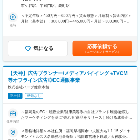
す。
・オープン＆フェアな社風： 役職に関わらず意見を出し合える風
市ケ谷駅、半蔵門駅、麹町駅
通しの良い環境です。
■担当していただく主な業務：
＜予定年収＞450万円～650万円＜賃金形態＞月給制＜賃金内訳＞
・スピード感のある意思決定： 「一人一人が意思決定をする」文
・音楽関連アパレルの企画・制作・仕入・販売管理
月額（基本給）：308,000円～445,000円＜月給＞308,000円～
化があり、裁量を持ってプロジェクトを推進できます。
・新規仕入れルートの開拓
給与
445,000円＜昇給有無＞有＜残業手当＞有＜給与補足＞※上記年収
・店頭演出、各種フェア等の企画ならびに実施
は、目安で経験・能力を考慮の上、決定します。■賞与：有り■昇
■リモートワークについて
・他社とのコラボ、インストアイベント等の企画ならびに実施
給／年1回4月定期評価賃金はあくまでも目安の金額であり、選考
当初はオフィス勤務が基本となりますが、業務に慣れてきたら週
・Tシャツを中心としたアパレル関連商品の接客、販売
を通じて上下する可能性があります。月給(月額)は固定手当を含め
に1回在宅勤務が可能です
応募依頼する
・Tシャツ（アパレル）の展開強化に対し、運営オペレーションの
気になる
た表記です。
ワークライフバランスも重視できます
（エージェントサービス）
構築
●社員の約70%が中途採用
■当社について：
OJTを通じて業務理解をして頂き地盤を固めてから徐々に裁量を
中古・新品のレコード・CD・DVDの販売を中心に、音楽と映像の
増やしていく環境
【天神】広告プランナー/メディアバイイング ※TVCM
専門店として、各分野のスペシャリストを育て、質の高い商品の
●総合ショッピングサイトと販売実店舗を運営
等オフライン広告◎EC通販事業
販売及びソフトの制作活動を行ってきました。JAZZ・ROCK・
地方創生メディア「Made In Local」が選定する「岐阜を代表する
CLASSIC・PUNK・HIPHOP・インディーズなど国内外を問わず
株式会社ハーブ健康本舗
企業100選」にも選出されています
あらゆるジャンルの良質な音楽を提供してきた結果、マニア層の
https://prtimes.jp/main/html/rd/p/000000069.000141100.html
正社員
転勤なし
顧客を中心に支持を得ています。
音楽業界全体の流れとしてレコードからCDへ、そしてデータ配信
（音楽ダウンロード）へと販売方法・媒体が変化しています。デ
変更の範囲：会社の定める業務
～福岡発のEC・通販企業/健康美容系の自社ブランド展開/徹底し
ータ配信の割合の多いジャンルを扱う同業他社の中には、その煽
たマーケティングを基に“売れる”商品をリリースし続ける成長企業
りを受けて経営が立ち行かなくなる会社もここ最近増加していま
仕事内容
～
す。
＜勤務地詳細＞本社住所：福岡県福岡市中央区大名1-1-15 ダイヤ
そんな中当社では、データ配信には左右されにくいいジャンル、
■採用背景：
モンドヒルズ大名勤務地最寄駅：福岡市営地下鉄線／天神駅受動
団塊の世代のリタイア後のレコード収集ニーズを敏感に感じ取