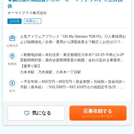
ています。
◇組織再編・統合
休
・人事・労務機能の統合に向けたロードマップ策定と実行
変更の範囲：会社の定める業務
オーマイグラス株式会社
・店舗営業本部・管理本部との役割再定義の主導
・海外拠点（台湾）における人事ガバナンス体制の構築
正社員
転勤なし
・本部組織全体の機能設計と最適化への参画
■ブランド魅力：
人気アイウェアブランド『Oh My Glasses TOKYO』◎人事採用お
〈オンラインと店舗の連携〉鯖江産の高品質なメガネの一貫した
よび組織強化／企画・運用から課題改善まで幅広くお任せ◎フレ
仕事内容
生産体制と、オンラインと全国31の直営店舗の連携による顧客体
ックス・土日祝休み
験の提供に強みを持ち、海外展開も拡大中です。
＜勤務地詳細＞本社住所：東京都港区六本木7-10-25 中島ビル2F
〈上質な顧客体感価値〉お客様がネットで取り寄せた商品を自宅
■募集背景：
受動喫煙対策：屋内全面禁煙変更の範囲：会社の定める事業所
で試着し、店舗でレンズ調整・購入が可能です。きめ細やかな視
自社ブランドのメガネを企画、製造、販売しており、日本国内外
勤務地
（リモートワーク含む）
【最寄り駅】
力測定やフィッティングを通じて、一人ひとりのお客様に上質な
に展開している同社において、今後の海外展開や新店オープンを
六本木駅、乃木坂駅、六本木一丁目駅
体験を提供しています。
含め、事業成長を支えていくうえで人事部長を募集いたします。
＜予定年収＞650万円～850万円＜賃金形態＞月給制＜賃金内訳＞
変更の範囲：会社の定める業務
＜メイン＞
月額（基本給）：533,336円～697,433円その他固定手当/月：
◇採用
給与
8,330円～10,900円＜月給＞541,666円～708,333円＜昇給有無＞
・中長期の人員計画策定（出店計画と連動した店舗・本部の必要
有＜残業手当＞無＜給与補足＞※給与詳細は、年齢・能力・経験を
人員設計）
考慮し決定します。※管理監督者のため、時間外・休日割増賃金は
・採用戦略立案・採用ブランディング（自社オウンドメディア・
適用外です。■昇給：年1回■その他固定手当：深夜残業代10時間
応募依頼する
SNS・Note等の企画運用）
気になる
分：8,330円～10,900円賃金はあくまでも目安の金額であり、選
（エージェントサービス）
・新卒・中途・アルバイトの各チャネル運用と効果検証
考を通じて上下する可能性があります。月給(月額)は固定手当を含
・採用面接・最終選考および、経営層との合議による意思決定の
めた表記です。
推進