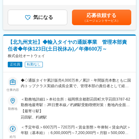
外労働の残業手当は追加支給＜月給＞640,000円～960,000円（一
・新規獲得施策、既存販促施策における売れる広告クリエイティ
■評価制度：
律手当を含む）＜昇給有無＞有＜残業手当＞有＜給与補足＞■給与
ブのディレクション
可視化・明文化された評価制度で、半年ごとの目標設定や上長と
改定：年2回（7月・1月）■賞与：年2回（7月・12月）■決算賞
・新規獲得施策、既存販促施策における、費用対効果の管理、KPI
応募依頼する
のフィードバック面談で、なぜこの評価なのか？がわかる状態で
気になる
与：業績に応じて賃金はあくまでも目安の金額であり、選考を通
の達成
（エージェントサービス）
業務に取り組むことができます。
じて上下する可能性があります。月給(月額)は固定手当を含めた表
・広告運用データの分析、販促実施結果の効果・分析・改善
記です。
・マーケティング組織の構築およびチームマネジメント
■同社魅力：
徹底したマーケティングに基づき、10年連続売上NO.1※のブレン
【北九州支社】◆輸入タイヤの通販事業 管理本部責
■募集背景：
ド健康茶「モリモリスリム」やサプリ「シボヘール」などヒット
今後の事業成長をさらに加速させるため、属人的ではなく組織的
任者◆年休123日(土日祝休み)／年俸600万～
商品を生み出す福岡発でEC事業を展開する企画メーカーです！中
な事業運用体制構築が必要だと考えております。従来のやり方を
株式会社オートウェイ
途入社・若手社員も多く、社内のコミュニケーションが活発にな
踏襲するのではなく大きな事業課題に対してマーケティング領域
るように仕切りがない開放感のあるオフィスです◎AIやツールを
を中心に解決法を考え、チームを動かして行ける方と一緒に事業
正社員
転勤なし
積極的に導入しているため、スピーディーで効率よく業務を推進
の拡大に向け取り組んでいきたいと考えております。幅広い決裁
できる環境があり、お客様と現場を最優先した経営方針です。
権を持って戦略立案から実行まで取り組んでいただけます。
◆◇通販タイヤ累計販売4,000万本／累計・年間販売本数ともに国
変更の範囲：会社の定める業務
内トップクラス実績の成長企業で、管理本部の責任者として経営
■ポジション魅力：
仕事内容
と現場の橋渡しを担うポジションです◇◆
【最高の環境と最大の報酬を】
マーケティング最高責任者としての役割を完遂していただくため
＜勤務地詳細1＞本社住所：福岡県京都郡苅田町大字苅田3787-62
■採用背景：
に、必要なものは全て取りそろえ、環境を整えていくつもりで
勤務地最寄駅：JR日豊本線／朽網駅受動喫煙対策：敷地内全面禁
今後も事業拡大が見込まれ、成長スピードに見合う管理体制を整
す。入社後、「マネジメントや運用にはこれが必要だ」というも
勤務地
煙＜勤務地詳細2＞北九州支社住所：北九州市小倉北区京町三丁目
【最寄り駅】
えるため、管理本部を統括する責任者ポジションを新たにお迎え
のがあればお気兼ねなくお申し付けください。全て当社負担で貸
14番８号 小倉京町センタービル6F勤務地最寄駅：JR日豊本線／
苅田駅、朽網駅
し、体制強化を図ります。
与します。
小倉駅受動喫煙対策：敷地内全面禁煙変更の範囲：無
また、事業運営における大きな責任が伴うからこそ、その責任に
＜予定年収＞600万円～720万円＜賃金形態＞年俸制＜賃金内訳＞
■業務内容：
見合う大きな報酬をあなたに還元します。
年額（基本給）：6,000,000円～7,200,000円＜月額＞500,000円
管理本部の責任者として、経理・財務・人事・法務・コンプライ
もちろん、給与面において当社が出し惜しみをすることはありま
給与
～600,000円（12分割）＜昇給有無＞有＜残業手当＞有＜給与補