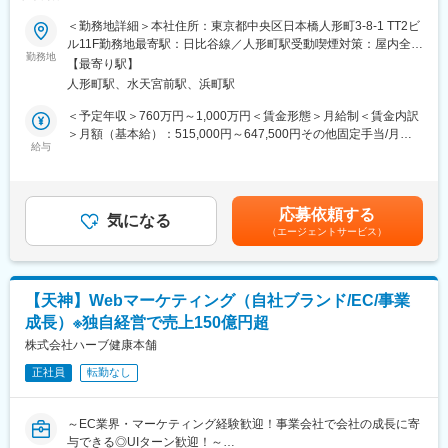
■業務概要
（20代女性）ースタッフ（40代女性※時短）
顧客マーケティング部門(チーム編成は5つ)にて、マネージャー候
＜勤務地詳細＞本社住所：東京都中央区日本橋人形町3-8-1 TT2ビ
補として活躍していただきます。海外を拠点とするパートナー企
ル11F勤務地最寄駅：日比谷線／人形町駅受動喫煙対策：屋内全面
■働く環境について：
業との折衝や、競合や顧客動向の分析から中長期的マーケティン
勤務地
禁煙変更の範囲：会社の定める事業所（リモートワーク含む）
全社20時完全退館のため、過度な残業はありません。基本定時退
【最寄り駅】
グ戦略の立案・実行までをお任せしたいと考えています。
社を心がけています。
人形町駅、水天宮前駅、浜町駅
■業務詳細
＜予定年収＞760万円～1,000万円＜賃金形態＞月給制＜賃金内訳
■当社について：
・市場の調査や情報収集、競合調査
＞月額（基本給）：515,000円～647,500円その他固定手当/月：
◎カメラをはじめ、時計、筆記具等といった商品をECサイトと実
・取引先との渉外、及び新規商材の獲得
給与
50,000円～100,000円＜月給＞565,000円～747,500円＜昇給有無
店舗で扱う企業です。インターネットを利用して「価値ある新品
・SEO順位の向上、サイト流入の成長を目的とした内部施策のデ
＞有＜残業手当＞無＜給与補足＞※これまでの経験などに応じて基
と中古品」を安心・安全に取引できるマーケットを創造し、社会
ィレクション
本給を決定します。※管理監督者での採用の場合、役職手当を支給
貢献をすることを企業理念として掲げています。
・社内エンジニア/デザイナーとのプロジェクト進行
(上限50,000円)■昇給：有(年1回/通期評価/上期・下期の半期評価
◎私たちは中古品をリユースとは呼ばず、「リバリュー」と呼ん
応募依頼する
・商品情報管理、注文処理オペレーション、顧客対応フローの設
気になる
により決定)■賞与：有(定期賞与：年2回/6月・12月、業績賞与：2
でいます。それは、人が所有する事で大きな価値を持ち、「次の
（エージェントサービス）
計
月決算賞与)賃金はあくまでも目安の金額であり、選考を通じて上
持ち手が、更なる価値を見出せるモノ」を取り扱っていると信じ
・マネジメント(人材育成、評価、目標設定、業務フロー最適化)
下する可能性があります。月給(月額)は固定手当を含めた表記で
ているからです。
す。
■評価制度
変更の範囲：会社の定める業務
【天神】Webマーケティング（自社ブランド/EC/事業
当社では、半期ごとの評価を通じて成果や行動をしっかりと可視
成長）※独自経営で売上150億円超
化しています。通期での総合評価によって昇給が決まるため、実
績が確実にキャリアや待遇に反映されます。
株式会社ハーブ健康本舗
・メンバーに合わせた目標設定：メンバーの強みや興味を踏まえ
正社員
転勤なし
た役割がアサインされるため、「やらされ感」ではなく、自分の
成長につながる挑戦ができます。
・目標評価、行動評価、業績評価の3つの軸で公正に評価
～EC業界・マーケティング経験歓迎！事業会社で会社の成長に寄
与できる◎UIターン歓迎！～