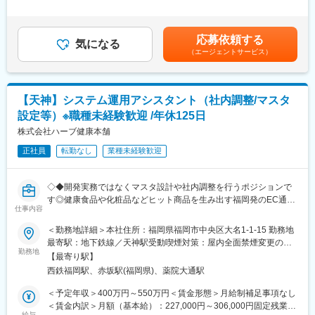
実施判断など組織として裁量権もってグループ運営をお任せしま
ITコンサル業界大手のバックボーンのもと、大きく成長を続けて
力等を十分に考慮致します。■給与改定：年1回■賞与：年2回（5
す。
います
月・11月）賃金はあくまでも目安の金額であり、選考を通じて上
※新しいことへ提案や挑戦は歓迎。メンバーからも日々新しい企画
●社員の約70%が中途採用
下する可能性があります。月給(月額)は固定手当を含めた表記で
応募依頼する
が挙がってくる為、裁量権もって自由にチャレンジください！
気になる
OJTを通じて業務理解をして頂き地盤を固めてから徐々に裁量を
す。
（エージェントサービス）
増やしていく環境
■業務の面白さ
●総合ショッピングサイトと販売実店舗を運営
当社のヘルスケア分野は大幅に成長中のブランドです。そのため
地方創生メディア「Made In Local」が選定する「岐阜を代表する
CRMの規模も大きく、やれることも多い為、新しい事への挑戦や
企業100選」にも選出されています
【天神】システム運用アシスタント（社内調整/マスタ
より大きなことへのチャレンジがしやすい環境です。
https://prtimes.jp/main/html/rd/p/000000069.000141100.html
設定等）※職種未経験歓迎 /年休125日
また、顧客を細かくセグメントして販促を行っている為、各分野
でのスペシャリストが緻密に戦略を立てております。個人の裁量
株式会社ハーブ健康本舗
の幅が広く、自ら考えた施策から得られた反響を測定することが
変更の範囲：会社の定める業務
正社員
転勤なし
業種未経験歓迎
出来るため、自らの成果が評価につながります。
■組織構成：現在メンバー5名と次長1名（20～40代の方が活躍
◇◆開発実務ではなくマスタ設計や社内調整を行うポジションで
中）が在籍しいます。課長クラスとして部署の組織運営をお任せ
す◎健康食品や化粧品などヒット商品を生み出す福岡発のEC通販
します。
仕事内容
企業/徹底したマーケティングに基づく独自経営で150億円超/明確
な評価基準で着実にスキルアップ可 ◆◇
＜勤務地詳細＞本社住所：福岡県福岡市中央区大名1-1-15 勤務地
■入社後お任せする業務：ご経験がある方はすぐに業務をお任せし
最寄駅：地下鉄線／天神駅受動喫煙対策：屋内全面禁煙変更の範
ますが、職種未経験の方は今ある案件を先輩と一緒に課題、企
■募集背景：
勤務地
囲：無
画、ディレクションを行っていきます。制作は外注となります。
【最寄り駅】
2期連続110％以上の売り上げ成長を遂げており、2030年に年商
西鉄福岡駅、赤坂駅(福岡県)、薬院大通駅
200億円を掲げ、事業の発展に貢献いただける仲間を求めていま
■職種の魅力
す「成長企業で働きたい」「自ら能動的に仕事に向き合うことで
＜予定年収＞400万円～550万円＜賃金形態＞月給制補足事項なし
・CRMの業務だけではなく、新商品や新規事業で他部署と一緒に
事業に貢献したい」という思いがある方のご応募をお待ちしてい
＜賃金内訳＞月額（基本給）：227,000円～306,000円固定残業手
プロジェクトに関わっていただきます。
ます！
給与