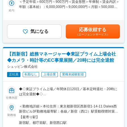
＜予定年収＞600万円～900万円＜賃金形態＞年俸制＜賃金内訳＞
り。
ティ戦略の策定から実行までを統括頂きます。
年額（基本給）：6,000,000円～9,000,000円＜月額＞500,000円
■就業環境
社内外のステークホルダーを巻き込みながら、関連各部の活動を
給与
～750,000円（12分割）＜昇給有無＞有＜残業手当＞無＜給与補
時差出勤可・服装自由・年間休日125日。PC・携帯支給、福利厚
「併走型のリーダー」として牽引・管理し、サプライチェーン全
足＞◆年俸制（12分割)※年齢、経験、能力を考慮して決定しま
生も充実。
体のサステナビリティを強化、その活動成果をPR活動を通じて企
す。※管理監督者として採用の為、残業代はございません。（管理
■想定されるキャリアパス
業価値向上とブランド力強化に繋げることが最大のミッションで
監督者としての手当有／年俸含む）■昇給：年1回賃金はあくまで
SNSマーケティングスペシャリストやブランドマネージャー、戦
応募依頼する
す。
気になる
も目安の金額であり、選考を通じて上下する可能性があります。
略リーダー等への成長が可能。
（エージェントサービス）
月給(月額)は固定手当を含めた表記です。
■企業の特徴/魅力
■業務詳細：
韓国で高い認知度を誇るK-Beautyブランドの日本展開を推進。自
◇当社サステナビリティ活動の方針・目標の立案
身のアイデアがブランド成長に直結するダイナミックな環境で
当社が直面する重要課題である「商品原料の廃棄量削減」「商品
す。
【西新宿】総務マネージャー◆東証プライム上場会社
容器包材等の環境配慮・減量」「CO2排出量削減（拠点・物
◆カメラ・時計等のEC事業展開／20時には完全退館
流）」「ペーパーレス化」「自然保全活動（植樹等）」に基づ
変更の範囲：会社の定める業務
き、活動方針および短期・中長期目標を策定。また社会情勢を適
シュッピン株式会社
時捉え、既存方針のアップデートおよび新たな戦略立案を主導
正社員
転勤なし
上場企業
業種未経験歓迎
◇目標達成に向けた全社横断活動の牽引、進捗マネジメント
営業・調達・生産・広報等の関連部門に対し、サステナ活動の意
義を浸透させ、推進を後押し、全社一丸となった取り組みを牽引
◆◇東証プライム上場／年間休日120日／基本定時退社・20時に
また、各部門の活動状況を定点的に把握するモニタリング体制を
は完全退館◆◇
構築し、ボトルネックの特定および解決に向けた施策立案を主
仕事内容
導。
総務部メンバーを取りまとめるプレイングマネージャーとして、
＜勤務地詳細＞本社住所：東京都新宿区西新宿1-14-11 Daiwa西
◇関連部門の活動計画の立案・実行サポート
下記の総務業務全般の業務管理をお任せします。
新宿ビル3F勤務地最寄駅：各線／新宿（西口）駅受動喫煙対策：
各部門が立案する活動計画に対し、専門的見地からアドバイザリ
勤務地
屋内全面禁煙変更の範囲：会社の定める事業所
ーを実施し、実行フェーズにおける課題解決をサポート。また、
【最寄り駅】
■業務詳細：
高度な専門性が必要な領域においては、外部コンサルの選定・デ
新宿駅、都庁前駅、新宿西口駅
【総務業務全般】