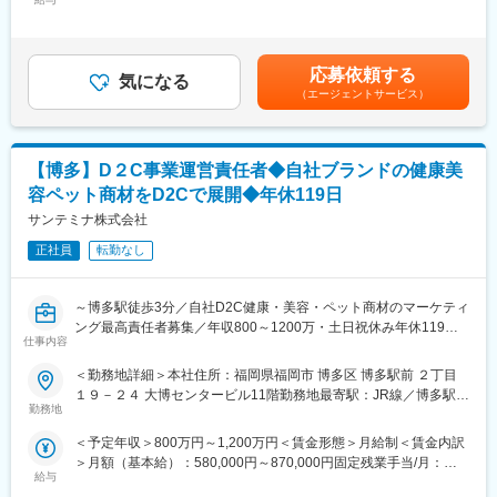
当/月：50,000円～60,000円（固定残業時間40時間0分/月）超過し
・まずは新しい取り組みについてはスモールスタートで始めま
た時間外労働の残業手当は追加支給＜月給＞277,000円～366,000
す。PDCAを小さく回し、売上拡大や利益を出すことが出来れば
■業務概要：
円（一律手当を含む）＜昇給有無＞有＜残業手当＞有＜給与補足
一気に投資をしますので、
社内システム部門の運用担当として、社内調整やマスタ設定の条
＞※給与詳細は経験・能力を考慮し、面談にて決定します。■昇
応募依頼する
件決めなどをご担当いただきます。
気になる
給：年2回■賞与：年2回（7月、12月／計2.4～3c.5ヶ月）※グレー
■当社の魅力
（エージェントサービス）
ド・評価により支給賃金はあくまでも目安の金額であり、選考を
「美と健康の新しいで笑顔あふれる毎日をつくる」というパーパ
■具体的には：
通じて上下する可能性があります。月給(月額)は固定手当を含めた
スのもと、培ってきたマーケティング力とデータベースを活かし
まずは、当社の通販ビジネスモデルと基幹業務システムの仕組み
表記です。
た画期的な商品開発やサービス開発に活用するとともに、国内外
を理解いただきます。マーケティング・販促企画チームからの依
でチャネルを問わずお客さまへ快適なライフスタイルを提案し、
【博多】D２C事業運営責任者◆自社ブランドの健康美
頼内容を把握の上、企画意図に基づき各種システムマスタの登録
お客さまの最高の満足を追求しています。
容ペット商材をD2Cで展開◆年休119日
や設定業務を実行いただきます。
サンテミナ株式会社
■将来的には（目安3年）
変更の範囲：会社の定める業務
正社員
転勤なし
・複雑な条件や非定型な要件を伴うシステムマスタ設定など難易
度の高い業務を主導
・業務マネジメント・プロジェクト全体の進行管理
～博多駅徒歩3分／自社D2C健康・美容・ペット商材のマーケティ
・適性に応じ、「データ分析」や「システム開発の概要設計～デ
ング最高責任者募集／年収800～1200万・土日祝休み年休119日
ィレクション」など、専門領域でご活躍いただくことも可能で
仕事内容
／商品開発～広告運用まで幅広い決裁権で事業成長をリード～
す。
＜勤務地詳細＞本社住所：福岡県福岡市 博多区 博多駅前 ２丁目
自社ブランドの健康美容ペット商材をD2Cで展開している当社の
１９－２４ 大博センタービル11階勤務地最寄駅：JR線／博多駅駅
■身につくスキル：
マーケティングチームの事業部運営をお任せします。
勤務地
受動喫煙対策：屋内全面禁煙変更の範囲：会社の定める事業所
今回のポジションは開発（エンジニア）ではございません。当社
ビジネスモデルに革新を起こすような新たな仕組みやツールの導
＜予定年収＞800万円～1,200万円＜賃金形態＞月給制＜賃金内訳
■業務内容：
入提案、既存業務の効率化・合理化提案を通じて、事業成長にダ
＞月額（基本給）：580,000円～870,000円固定残業手当/月：
・単品リピート通販における商品開発からWEB媒体における新規
イレクトに貢献する経験を積むことができます。
給与
60,000円～90,000円（固定残業時間15時間0分/月）超過した時間
獲得、既存販促施策全体の骨子設計