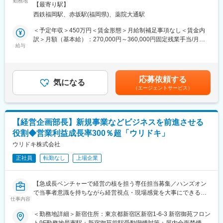
新商品の立ち上げや海外事業の躍進により2期連続110％以上の売
勤務地
喫煙対策：屋内喫煙可能場所あり変更の範囲：無
り、JAZZ、CLASSICに力をいれ、安定的に売り上げを維持向上さ
【最寄り駅】
り上げ成長を遂げており、今後ますますの発展が見込まれており
せています。一般ユーザー向けのビジネスではなく、マニアに喜
西鉄福岡駅、赤坂駅(福岡県)、薬院大通駅
ます！2030年に年商200億円を目指しており、その事業の発展に
んでもらえる、コレクター向けのビジネス展開を行っているた
貢献頂ける仲間を増やしたく採用を強化しています！本部門では
＜予定年収＞450万円＜賃金形態＞月給制補足事項なし＜賃金内
め、景気にも大きく左右されません。
多数の新商品発売に伴い、広告活動の拡大を予定しているため、
訳＞月額（基本給）：270,000円～360,000円固定残業手当/月：
今までの知見や経験を活かしながら成長企業で切磋琢磨したい
給与
60,000円～80,000円（固定残業時間40時間0分/月）超過した時間
変更の範囲：会社の定める業務
方、是非ご応募ください。
外労働の残業手当は追加支給＜月給＞330,000円～440,000円（一
律手当を含む）＜昇給有無＞有＜残業手当＞有＜給与補足＞※給与
■業務内容：
詳細は経験・能力を考慮し、面談にて決定します。■昇給：年2回
応募依頼する
TVCM等のオフライン広告におけるメディアプランニング～効果
気になる
■賞与：年2回（7月、12月／計2.4～4.5ヶ月）※グレード・評価に
（エージェントサービス）
測定業務をご担当頂きます。
より支給セクションチーフ650万円～賃金はあくまでも目安の金
額であり、選考を通じて上下する可能性があります。月給(月額)は
■具体的には：
固定手当を含めた表記です。
・オフライン広告費用対効果の検証・分析
【経営企画部長】新規事業などビジネスを前進させる
・オフライン広告のメディアプランの立案
役割◆営業利益成長率300％超「ウリドキ」
・メディアバイイング(広告枠の買い付け)
・広告代理店様との折衝交渉
ウリドキ株式会社
・広告運用による費用対効果最大化
正社員
転勤なし
上場企業
■仕事の魅力：
自社商品の広告の為、広告への反響、売上や利益へのインパクト
【急成長ベンチャーで経営の核を担う専任担当募集／ハンズオン
をリアルタイムに把握可能。大きなやりがいを感じながらスキル
で当事者意識を持ちながら経営視点・現場感覚を大事にできる環
アップできる環境です。広告費は同業界でも屈指の年間30億円以
仕事内容
境／0→1、1→10どちらもできる攻めのポジション】
上！国内トップクラスのパートナー企業との取引あり！
＜勤務地詳細＞新宿住所：東京都新宿区新宿1-6-3 新宿御苑フロン
経験を活かしてより大きなステージで活躍したい！明確な評価制
国内唯一のビジネスモデルであるCtoBプラットフォーム「ウリド