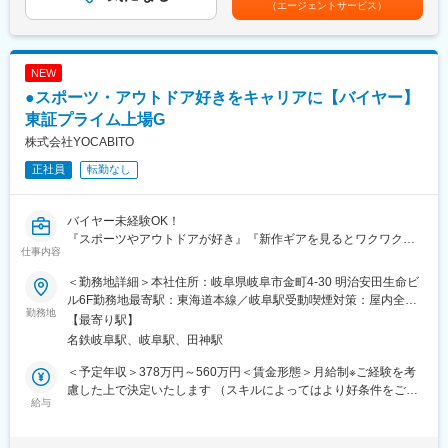
（エージェントサービス）
（6月・12月）■昇給：年1回（4月）賃金はあくまでも目安の金額
■ポジションの魅力：
であり、選考を通じて上下する可能性があります。月給(月額)は固
・生活雑貨商品のMD（バイイング及びPB開発）をお任せしま
定手当を含めた表記です。
す。業務ウェイトは、バイイングの方が圧倒的に高いお仕事で
NEW
す。
●スポーツ・アウトドア好きをキャリアに【バイヤー】
・お客さまのインタビューやアンケートの結果も踏まえ、商品開
発に役立てて頂けます。
東証プライム上場G
・ダイレクトマーケティングだから、お客さまの反応が伝わりや
株式会社YOCABITO
すいのも特徴。自身の開発した商品がヒットし、流行をつくる手
正社員
転勤なし
ごたえが大きいのも魅力です。
■組織構成：
バイヤー未経験OK！
部長1名、MD5名で構成されています。
『スポーツやアウトドアが好き』『新作ギアを見るとワクワクす
仕事内容
る』そのアンテナや感性をそのまま活かせるポジションです。
■シニア女性向け通販メディア「ことせ」について：
中途採用比率が約70%と高く、オープン＆フェアで風通しの良い
「ことせ」は、株式会社全国通販が運営するアクティブシニア女
＜勤務地詳細＞本社住所：岐阜県岐阜市金町4-30 明治安田生命ビ
職場です。
性をターゲットとしたカタログ通販雑誌です。年間発行部数は、
ル6F勤務地最寄駅：東海道本線／岐阜駅受動喫煙対策：屋内全面
勤務地
960万部以上（※1）。1970年の創業以来、約726万人（※2）のお
禁煙変更の範囲：会社の定める事業所
【最寄り駅】
■当社取り扱い商品領域におけるバイヤー（MD）業務をお任せし
客さまに商品をお届けしてきました。
名鉄岐阜駅、岐阜駅、田神駅
ます
(※1)2019年度実績 (※2)2020年2月末時点
＜予定年収＞378万円～560万円＜賃金形態＞月給制※ご経験を考
■ナショナルブランド（NB）
■「ことせ」の思い：
慮した上で決定いたします （スキルによってはより好条件をご提
・市場動向・トレンド・売れ筋商品の情報収集および分析
給与
2020年、私たち全国通販は、通販カタログ名をすべて「ことせ」
示）＜賃金内訳＞月額（基本給）：270,000円～400,000円＜月給
・担当メーカーとの商談・展示会への参加
に統一し、新しいスタートを切りました。
＞270,000円～400,000円＜昇給有無＞有＜残業手当＞有＜給与補
・シーズン先行予約（Future Order）および追加発注・フォロー
創業から50年を超え、お客さまとのご縁を更に大切にし、お客様
足＞■昇給：年1回■賞与：年2回※昇給・賞与額は個人成績・会社