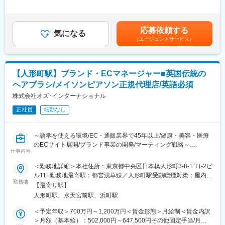
アンス等、全体のマネジメントおよび実務の統括を担っていただ
せん。
足＞※給与詳細は年齢・経験・能力等を踏まえて決定■昇給：年1
きます。
年収1,200万円といわず、更にその先を目指すことも可能です。
回（4月）※過去実績月10,000円以上／昇給・賞与については会社
能力を最大限発揮してくださるのであれば、それに見合う対価を
業績・評価等を考慮し決定※賃金は2年目以降、600万円の場合
応募依頼する
・予算策定、決算業務の統括、損益分析と収益改善のための対策
お支払いすることは“当たり前”という考えのもと当社はあなたをお
気になる
（月額,375,000円×16ヶ月、賞与2ヶ月×2回）賃金はあくまでも目
（エージェントサービス）
立案
迎えしたいと考えています。
安の金額であり、選考を通じて上下する可能性があります。月給
・資金繰り、銀行対応などの財務管理業務
是非、私たちと一緒に、新しい未来を創っていきませんか?
(月額)は固定手当を含めた表記です。
・社内規程の新設・改訂、社内諸規定の制定・改廃の立案および
統括管理
変更の範囲：会社の定める業務
【人形町駅】ブランド・ECマネージャー■英国伝統の
・採用計画の策定、人事評価制度の運用・改善、組織設計
ヘアブラシ/メイソンピアソン正規代理店/英語必須
・社員教育に関する企画立案と実行、管理本部メンバーの育成
・労働法・会社法等に関する法務業務、契約書のリーガルチェッ
株式会社オズ･インターナショナル
ク
正社員
転勤なし
・コンプライアンス・ガバナンス体制の整備・運用
・各役所等への訪問対応（社用車での移動をお願いする場合があ
ります）
～語学を使える環境/EC・通販業界で45年以上/健康・美容・医療
のECサイト展開/ブランド事業の開発/マーティング戦略～
■入社後の流れ：
仕事内容
まずは会社全体のビジネスモデルと数値構造を把握していただく
■求人概要：
＜勤務地詳細＞本社住所：東京都中央区日本橋人形町3-8-1 TT-2ビ
ため、経理領域を中心に実務やフローを理解いただきます。その
弊社はメイソンピアソンという英国伝統のハンドメイドヘアブラ
ル11F勤務地最寄駅：都営浅草線／人形町駅受動喫煙対策：屋内全
後、経理・財務にとどまらず、人事・法務・コンプライアンス等
シの正規代理店の役割を担っており、それに基づくブランド事業
勤務地
面禁煙変更の範囲：会社の定める事業所
を含めた管理本部全体を指揮し、中長期視点での管理体制の構築
【最寄り駅】
の開発、およびマーケティング戦略をお任せするマネージャーポ
と運営をお任せします。
人形町駅、水天宮前駅、浜町駅
ジションの募集となります。
＜予定年収＞700万円～1,200万円＜賃金形態＞月給制＜賃金内訳
■組織構成：
■具体的には：
＞月額（基本給）：502,000円～647,500円その他固定手当/月：
◇経理担当：5名(30代2名、40代2名、50代1名)