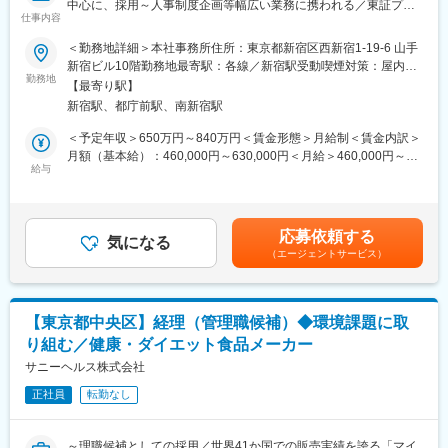
中心に、採用～人事制度企画等幅広い業務に携われる／東証プラ
仕事内容
イム上場／年間休日120日／基本定時退社・20時には完全退館
■就業環境：
◆◇
＜勤務地詳細＞本社事務所住所：東京都新宿区西新宿1-19-6 山手
現在5名（責任者40代男性1名/30代男性1名/20代男性2名/20代女
新宿ビル10階勤務地最寄駅：各線／新宿駅受動喫煙対策：屋内喫
性1名）が在籍しています。
当社の人事部マネージャーとして、労務給与を中心とした人事部
勤務地
煙可能場所あり変更の範囲：会社の定める事業所
【最寄り駅】
全体のマネジメントをお任せします。
■評価制度：
新宿駅、都庁前駅、南新宿駅
可視化・明文化された評価制度で、半年ごとの目標設定や上長と
■業務
＜予定年収＞650万円～840万円＜賃金形態＞月給制＜賃金内訳＞
のフィードバック面談で、なぜこの評価なのか？がわかる状態で
当社の人事部は○○課とは別れておらず、人事制度企画、採用、研
月額（基本給）：460,000円～630,000円＜月給＞460,000円～
業務に取り組むことができます。
修、給与、労務と幅広く業務を担っています。個々の強みを生か
給与
630,000円＜昇給有無＞有＜残業手当＞無＜給与補足＞※経験・能
して業務を振り分けていますが、専業にはしないことで人事スペ
力を考慮して決定※上記年収は賞与（1ヵ月分＋冬季30万円）を含
■同社魅力：
シャリストを育成しています。
む※深夜時間外、休日深夜時間外手当あり■昇給年2回■賞与年2回
徹底したマーケティングに基づき、10年連続売上NO.1※のブレン
人事として一部の経験しかなくても、やる気・挑戦心のある方に
（6月：業績賞与、12月：冬季賞与）※賞与実績（2025年度）夏
ド健康茶「モリモリスリム」やサプリ「シボヘール」などヒット
応募依頼する
は幅広くチャレンジできる環境があります！
気になる
（業績賞与）：平均 1ヵ月分冬（冬季賞与）：一律 約38.6万円
商品を生み出す福岡発でEC事業を展開する企画メーカーです！中
（エージェントサービス）
賃金はあくまでも目安の金額であり、選考を通じて上下する可能
途入社・若手社員も多く、社内のコミュニケーションが活発にな
具体的には
性があります。月給(月額)は固定手当を含めた表記です。
るように仕切りがない開放感のあるオフィスです◎AIやツールを
マネージャーとして人的マネジメントもですが、各タスク管理、
積極的に導入しているため、スピーディーで効率よく業務を推進
進捗管理も重要なミッションです。
できる環境があり、ボトムアップ型の社風で現場が捉えるお客様
【東京都中央区】経理（管理職候補）◆環境課題に取
【給与】
の声を基に商品開発やサービス改善を常に行うなど、お客様と現
り組む／健康・ダイエット食品メーカー
給与計算は社労士事務所と連携をしています
場を最優先した経営方針です。
ツール：給与奉行
サニーヘルス株式会社
変更の範囲：会社の定める業務
正社員
転勤なし
【労務】
法改定対応（規程・制度構築）
勤怠管理（ツール：RocoTime）
～理職候補としての採用／世界41か国での販売実績を誇る「マイ