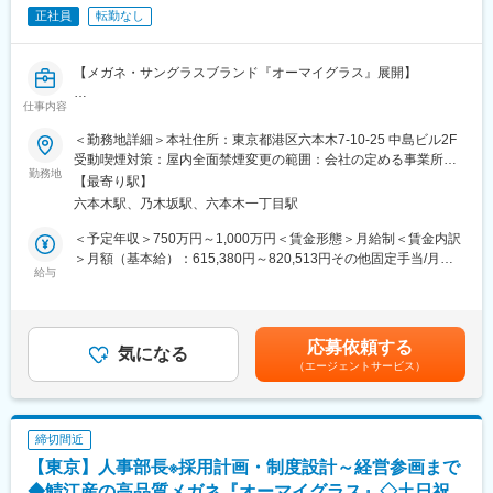
正社員
転勤なし
■当社の魅力
「美と健康の新しいで笑顔あふれる毎日をつくる」というパーパ
スのもと、培ってきたマーケティング力とデータベースを活かし
【メガネ・サングラスブランド『オーマイグラス』展開】
た画期的な商品開発やサービス開発に活用するとともに、国内外
でチャネルを問わずお客さまへ快適なライフスタイルを提案し、
仕事内容
■業務内容：
お客さまの最高の満足を追求しています。
当社にて以下の業務をお任せします。
＜勤務地詳細＞本社住所：東京都港区六本木7-10-25 中島ビル2F
◇採用（着任後の最重要ミッション）
■当社について：
受動喫煙対策：屋内全面禁煙変更の範囲：会社の定める事業所
・中長期の人員計画策定（出店計画と連動した店舗・本部の必要
勤務地
健康食品・医薬品（漢方薬シリーズ等）の企画、製造、販売を行
（リモートワーク含む）
【最寄り駅】
人員設計）
っています。1992年の当社の創立時から、時代は変化しました。
六本木駅、乃木坂駅、六本木一丁目駅
・採用戦略立案・採用ブランディング（自社オウンドメディア・
価値観が変わり、ライフスタイルが変わり、テクノロジーの進化
SNS・Note等の企画運用）
により社会のニーズも多様化し、お客さまから寄せられるお悩み
＜予定年収＞750万円～1,000万円＜賃金形態＞月給制＜賃金内訳
・新卒・中途・アルバイトの各チャネル運用と効果検証
も幅広いものになってきました。 当社はお客さまの多様化するラ
＞月額（基本給）：615,380円～820,513円その他固定手当/月：
・採用面接・最終選考および、経営層との合議による意思決定の
給与
イフスタイルの中で欠かせない化粧品、医薬品、健康食品を取り
9,620円～12,820円＜月給＞625,000円～833,333円＜昇給有無＞
推進
扱っています。
有＜残業手当＞無＜給与補足＞※給与詳細は、年齢・能力・経験を
・エージェントとのリレーション構築
考慮し決定します。※管理監督者のため、時間外・休日割増賃金は
◇経営参画・人事戦略・制度設計
■取り扱い商品：
適用外です。■昇給：年1回■その他固定手当：深夜残業代10時間
応募依頼する
・経営会議・取締役会への出席（人事領域の議題オーナー）
気になる
◇化粧品：「シンプルであること」と「コラーゲン」を追求し
分：9,620円～12,820円賃金はあくまでも目安の金額であり、選
（エージェントサービス）
・中期経営計画における人事戦略領域の策定およびKPI管理
た、スキンケアブランド『パーフェクトワン』を展開。毎日のケ
考を通じて上下する可能性があります。月給(月額)は固定手当を含
・等級・評価・報酬制度の全社最適化（管理本部と協働した規程
アで年齢とともに変化していく肌の若々しさを保ち、「未来のキ
めた表記です。
統合を含む）
レイ」をサポートします。
・サクセッションプラン、経営層・幹部層の評価設計
◇健康食品：現代人は、生活スタイルの乱れなどから、体に必要
締切間近
・採用戦略の全社設計（実行フェーズは人事チームと連携）
な栄養が不足しがちになっています。厳選した原料、当社の技術
【東京】人事部長※採用計画・制度設計～経営参画まで
・組織開発・カルチャー醸成の戦略設計（Wevox等のエンゲージ
で、飲みやすさと品質にこだわった商品を皆さまの毎日に提案し
メント施策を含む）
◆鯖江産の高品質メガネ『オーマイグラス』◇土日祝