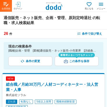
会員登録
ログイン
気になる
メニュー
通信販売・ネット販売、企画・管理、原則定時退社
の転
職・求人検索結果
26
条件で並び替え
件
現在の検索条件
[職種]企画・管理 [業種]通信販売・ネット販売-小売業界 [詳細条件](休日・働き方)原則定時退社
新着求人をいつでもチェック
条件の変更
この条件を保存
NEW
総合職／月給30万円／人材コーディネーター・法人営
業・人事
株式会社ソラル
正社員
転勤なし
5名以上採用
職種未経験歓迎