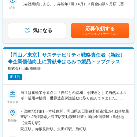
プロモーション施策の推進を担います。
（会社業績による）、昇給年1回（4月）＜賃金内訳＞月額（基本
■組織：部長（40代半女性）リーダー2名（30代男性、女性）ース
■業務詳細
給与
給）：228,333円～397,000円固定残業手当/月：63,334円～
タッフクラス1名（30代代女性）
・SNS（TikTok/Instagram/YouTube/X等）の公式アカウント運用
103,000円（固定残業時間32時間0分/月）超過した時間外労働の
およびコンテンツ企画
残業手当は追加支給＜月給＞291,667円～500,000円（一律手当を
■働く環境：全社20時完全退館、基本定時退社を心がけていま
・バイラルを狙ったショート動画や投稿の企画・制作ディレクシ
含む）＜昇給有無＞有＜残業手当＞有＜給与補足＞初年度年収モ
す。
応募依頼する
ョン
気になる
デル例415万円～678万円（住宅手当・賞与別途支給を含む）賃金
（エージェントサービス）
・インフルエンサーのキャスティング・交渉・進行管理
はあくまでも目安の金額であり、選考を通じて上下する可能性が
■キャリアパス：年功序列では無く、各々の成果をしっかりと評価
・ギフティングやUGC（口コミ）創出施策の企画・運用
あります。月給(月額)は固定手当を含めた表記です。
する環境です。上昇志向をもち成果に反映いただければ、早期キ
・新商品ローンチに伴うプロモーション設計・実施
ャリアアップの叶う環境です。
・SNS広告クリエイティブの企画・外部パートナーとの連携
【岡山／東京】サステナビリティ戦略責任者（新設）
・競合ブランドやSNSトレンドのリサーチ
■当社について：
◆企業価値向上に貢献◆はちみつ製品トップクラス
・各施策の効果測定・分析、改善提案およびレポーティング
◎カメラをはじめ、時計、筆記具といった商品をECサイトと実店
・ブランド認知度や売上向上を目的とした総合マーケティング戦
株式会社山田養蜂場
舗で扱う企業です。インターネットを利用して「価値ある新品と
略の立案・推進
中古品」を安心・安全に取引できるマーケットを創造し、社会貢
正社員
■扱うサービス
献をすることを企業理念として掲げています。
当社オリジナルPBブランド（スキンケア・メイクアップ等）
◎私たちは中古品をリユースとは呼ばず、「リバリュー」と呼ん
■組織構成
でいます。それは、人が所有する事で大きな価値を持ち、「次の
当社は養蜂業を原点に「自然との調和」を理念として自然エネル
社員31名の少数精鋭組織。マーケティング部門は多様な経歴のメ
持ち手が、更なる価値を見出せるモノ」を取り扱っていると信じ
ギー活用や植樹、世界遺産保護活動に取り組んできました。
ンバーが在籍しています。
仕事内容
ているからです。
近年、持続可能な社会の実現に向けた企業の役割が重要視される
■業務の魅力
中、さらなる環境負荷低減を目指し、「（仮称）サステナビリテ
＜勤務地詳細1＞本社住所：岡山県苫田郡鏡野町市場194 勤務地最
ブランド成長の初期中核メンバーとして裁量を持ち、施策全般に
変更の範囲：会社の定める業務
ィ推進室」を新設。当社の理念に共感し、戦略立案から実行まで
寄駅：JR姫新線／院庄駅受動喫煙対策：屋内全面禁煙＜勤務地詳
携わることができます。韓国本社と連携しグローバルブランドの
を牽引いただく責任者を募集します。
勤務地
細2＞東京事務所住所：東京都千代田区紀尾井町4-1 ニューオータ
日本展開を推進する醍醐味があります。
【最寄り駅】
ニガーデンコート8階勤務地最寄駅：丸の内・銀座線／赤坂見附駅
■教育体制
院庄駅、赤坂見附駅、永田町駅、麹町駅
■業務概要
受動喫煙対策：屋内全面禁煙変更の範囲：会社の定める事業所
OJTや業務を通じたキャッチアップ支援、自己啓発支援制度あ
（仮称）サステナビリティ推進室の責任者として、サステナビリ