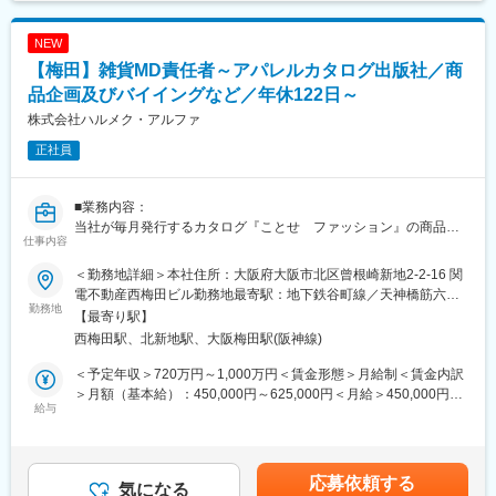
NEW
【梅田】雑貨MD責任者～アパレルカタログ出版社／商
品企画及びバイイングなど／年休122日～
株式会社ハルメク・アルファ
正社員
■業務内容：
当社が毎月発行するカタログ『ことせ ファッション』の商品企
仕事内容
画及びバイイング、マネジメントや組織ビルディングをお任せし
ます。ターゲットは60歳以上の女性となり、特性にあった商品の
＜勤務地詳細＞本社住所：大阪府大阪市北区曾根崎新地2-2-16 関
開発と調達力が必要となります。
電不動産西梅田ビル勤務地最寄駅：地下鉄谷町線／天神橋筋六丁
勤務地
目駅受動喫煙対策：屋内喫煙可能場所あり変更の範囲：会社の定
【最寄り駅】
■具体的には：
める事業所（リモートワーク含む）
西梅田駅、北新地駅、大阪梅田駅(阪神線)
・当社が発行する通販カタログに掲載する商品（ハイミセス・シ
ニア女性に求められる雑貨全般。インテリア用品、寝具、日用
＜予定年収＞720万円～1,000万円＜賃金形態＞月給制＜賃金内訳
品、キッチン用品等）のバイイング・オリジナル商品の開発、販
＞月額（基本給）：450,000円～625,000円＜月給＞450,000円～
売計画の立案、紙面表現方針の決定
給与
625,000円＜昇給有無＞有＜残業手当＞無＜給与補足＞※経験・能
・取引先との交渉
力・スキル等を考慮し、当社規定により決定いたします。※上記は
・自社データや市場トレンド・顧客特性の調査・分析
モデル年収です。賞与4か月分を含みます。（※労働基準法第41条
・カタログ発信後の追加生産指示や、次シーズンに向けた商品改
の監督若しくは管理の地位にある者として、深夜勤務手当を除く
応募依頼する
善、PDCAの実行 など
気になる
超過勤務手当の支給は行なわないものとします）■賞与：年2回