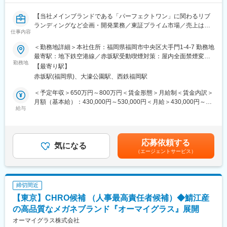
門機関・店舗販売事業」、世界各国の航空会社向けの「航空機リ
でいます。それは、人が所有する事で大きな価値を持ち、「次の
ース事業」を手掛けています。その中でもダイエット商品は世界
持ち手が、更なる価値を見出せるモノ」を取り扱っていると信じ
【当社メインブランドである「パーフェクトワン」に関わるリブ
でも屈指の実績を誇っており、ヒット商品「マイクロダイエッ
ているからです。
ランディングなど企画・開発業務／東証プライム市場／売上は右
ト」は、世界41か国での販売実績を誇ります。
仕事内容
肩上がりで過去最高を推移／オールインワンスキンケア国内売上9
変更の範囲：会社の定める業務
年連続トップクラス／業績好調な経営基盤】
＜勤務地詳細＞本社住所：福岡県福岡市中央区大手門1-4-7 勤務地
最寄駅：地下鉄空港線／赤坂駅受動喫煙対策：屋内全面禁煙変更
■業務内容：
勤務地
の範囲：会社の定める事業所
【最寄り駅】
当社のコスメ開発課の課長職として、商品企画・開発や組織のマ
赤坂駅(福岡県)、大濠公園駅、西鉄福岡駅
ネジメントをご担当いただきます。
＜予定年収＞650万円～800万円＜賃金形態＞月給制＜賃金内訳＞
■業務詳細：
月額（基本給）：430,000円～530,000円＜月給＞430,000円～
◇市場調査、コンセプトの立案、製品品質の設計、試作品の官能
給与
530,000円＜昇給有無＞有＜残業手当＞無＜給与補足＞※これまで
評価、モニターテスト実施
の経験、実績も考慮します。■給与改定：年1回■賞与：年2回（5
◇デザイン及びパッケージの制作、OEM企業や社内のR&D及び品
月・11月）※基本給の3.6ヶ月程度（業績・評価に応じて変動／算
質保証と連携業務
定期間内在籍社員が対象）賃金はあくまでも目安の金額であり、
応募依頼する
◇販促・営業部署や顧客対応セクションと連携業務
気になる
選考を通じて上下する可能性があります。月給(月額)は固定手当を
（エージェントサービス）
◇社内外への商品情報説明、ブランドバリューの向上
含めた表記です。
◇グループの数値管理やメンバーマネジメント
◇経営陣への報告、調整など戦略に関してのやり取り 等
※担当ブランド：「パーフェクトワン」
締切間近
【東京】CHRO候補 （人事最高責任者候補）◆鯖江産
■チーム・組織構成：
コスメ開発課には約7名（20代～40代）が在籍しています。女性
の高品質なメガネブランド『オーマイグラス』展開
が多く活躍しています。
オーマイグラス株式会社