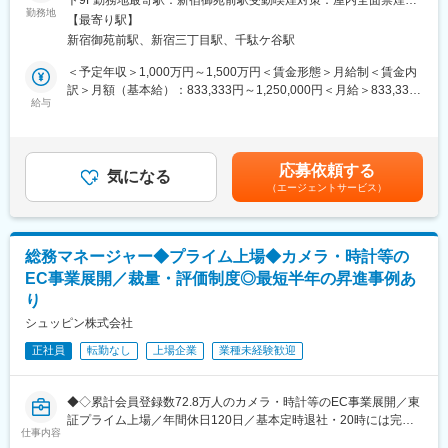
ト9F勤務地最寄駅：新宿御苑前駅受動喫煙対策：屋内全面禁煙変
度のもとで、スピード感をもってキャリアアップしたいという方
キ」を展開する同社にて経営企画部長（CSO)をお任せします。予
勤務地
更の範囲：会社の定める事業所
に最適のポジションです。
【最寄り駅】
算管理やKPI設計、戦略立案支援からピッチ資料の作成まで、裁量
新宿御苑前駅、新宿三丁目駅、千駄ケ谷駅
を持って幅広く取り組んでいただきます。経営に近い立場で、意
■評価制度：
思決定の場にも深く関わることができます。数値を分析して終わ
＜予定年収＞1,000万円～1,500万円＜賃金形態＞月給制＜賃金内
可視化・明文化された評価制度で、半年ごとの目標設定や上長と
り、ではなく、現場やチームとともに手を動かしながら、「もっ
訳＞月額（基本給）：833,333円～1,250,000円＜月給＞833,333
のフィードバック面談で、なぜこの評価なのか？がわかる状態で
といい会社」にするためにどうするか？を考え、実行していくポ
給与
円～1,250,000円＜昇給有無＞有＜残業手当＞有＜給与補足＞■年
業務に取り組むことができます。
ジションです。経営視点と現場感覚、どちらも持って事業を動か
収補足：・経験とスキルに応じて決定・賞与あり：年2回・昇給あ
したい方にマッチしています。
り：年1回賃金はあくまでも目安の金額であり、選考を通じて上下
■同社魅力：
する可能性があります。月給(月額)は固定手当を含めた表記です。
徹底したマーケティングに基づき、10年連続売上NO.1※のブレン
応募依頼する
■こんな方にマッチします
気になる
ド健康茶「モリモリスリム」やサプリ「シボヘール」などヒット
（エージェントサービス）
・成長フェーズの企業・事業・組織を一緒に大きくしたい方
商品を生み出す福岡発でEC事業を展開する企画メーカーです！中
・競合不在のプラットフォーム×新規事業推進で新しい市場を創り
途入社・若手社員も多く、社内のコミュニケーションが活発にな
たい方
るように仕切りがない開放感のあるオフィスです◎AIやツールを
・裁量高く事業推進し、将来的なCxOポジションを目指したい方
積極的に導入しているため、スピーディーで効率よく業務を推進
総務マネージャー◆プライム上場◆カメラ・時計等の
できる環境があり、ボトムアップ型の社風で現場が捉えるお客様
EC事業展開／裁量・評価制度◎最短半年の昇進事例あ
■具体的な仕事内容：
の声を基に商品開発やサービス改善を常に行うなど、お客様と現
り
・全社・各事業部の経営戦略・中期計画の策定
場を最優先した経営方針です。
・KPI設計／モニタリング／予算管理
シュッピン株式会社
・市場/競合調査・分析
変更の範囲：会社の定める業務
正社員
転勤なし
上場企業
業種未経験歓迎
・新規事業／サービス開発に関する企画推進
・ファイナンス戦略立案（資本政策・アライアンス等に関する経
営支援業務）
◆◇累計会員登録数72.8万人のカメラ・時計等のEC事業展開／東
・社内外向け資料（IR資料、経営レポート、社内報告など）の作
証プライム上場／年間休日120日／基本定時退社・20時には完全
成
仕事内容
退館◆◇
・経営会議の運営・資料作成