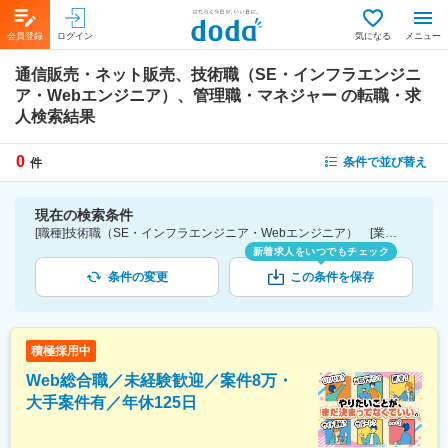
会員登録
ログイン
気になる
メニュー
通信販売・ネット販売、技術職（SE・インフラエンジニ
ア・Webエンジニア）、管理職・マネジャー
の転職・求
人検索結果
0
条件で並び替え
件
現在の検索条件
[職種]技術職（SE・インフラエンジニア・Webエンジニア） [業種]通信販売・ネット販売-小売業界 [詳細条件](仕事内容)管理職・マネジャー
新着求人をいつでもチェック
条件の変更
この条件を保存
積極採用中
Web総合職／未経験歓迎／案件8万・
大手案件有／年休125日