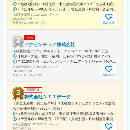
＜勤務地詳細＞本社住所：東京都港区六本木3-2-1 住友不動産六本木グランドタワー勤務地最寄駅：東京メトロ南北線／六本木一丁目駅受動喫煙対策：屋内全面禁煙変更の範囲：会社の定める事業所（リモートワーク含む）
＜予定年収＞406万円～602万円＜賃金形態＞月給制＜賃金内訳＞月額（基本給）：212,480円～315,200円その他固定手当/月：5,000円固定残業手当/月：77,520円～114,800円（固定残業時間45時間0分/月）超過した時間外労働の残業手当は追加支給＜月給＞295,000円～435,000円（一律手当を含む）＜昇給有無＞有＜残業手当＞有賃金はあくまでも目安の金額であり、選考を通じて上下する可能性があります。月給(月額)は固定手当を含めた表記です。
掲載予定期間：
2026/6/29（月）
〜
2026/9/27（日）
気になる
更新日：
2026/6/29（月）
New
アクセンチュア株式会社
未経験歓迎／ITコンサルタント・エンジニア／年休120日以上
【東京・大阪・愛知・福岡】以下のいずれかの所属オフィスもしくは各エリアのプロジェクト先 所属オフィス：■赤坂インターシティ■関西オフィス■アクセンチュア・アドバンスト・テクノロジーセンター名古屋■福岡オフィス※詳細は勤務地一覧よりご覧いただけます。※所属オフィスを問わずプロジェクトにより、国内出張、海外出張の可能性があります【魅力ポイント│世界の知恵を活用】世界中のベストプラクティスがデータベースに集約されており、数多くの事例や社員の知恵を活用できます。日本では前例のない案件でも、世界各国の社員からオンライン・オフライン（海外出張）問わず、気軽にアドバイスを受けることができます。★ この求人のPOINT ★￣￣V￣￣￣￣￣￣￣￣￣＃世界約78万人規模の大手基盤で安定性◎若手から裁量大きく挑戦・成長できる環境＃土日祝休／連続5日以上の休暇取得も可能！／フルフレックス（コアタイムなし）＃コンサル・IT未経験者向けの手厚い研修◎／メンター制度もあるため安心してチャレンジOK！
年収1200万円／コンサルタント／シニア・マネジャー（40代） 年収1000万円／テクノロジーアーキテクト（30代）
掲載予定期間：
2026/6/25（木）
〜
2026/8/26（水）
気になる
更新日：
2026/7/1（水）
締切間近
株式会社ＮＴＴデータ
【完全未経験／第二新卒可】IT未経験システムエンジニア※大規模
PJ／研修体制◎<3300>【金融】
＜勤務地詳細＞本社住所：東京都江東区豊洲3-3-3 豊洲センタービル勤務地最寄駅： 東京メトロ有楽町線／豊洲駅受動喫煙対策：屋内喫煙可能場所あり変更の範囲：会社の定める事業所（リモートワーク含む）
＜予定年収＞550万円～750万円＜賃金形態＞月給制補足事項なし＜賃金内訳＞月額（基本給）：270,000円～310,000円＜月給＞270,000円～310,000円＜昇給有無＞有＜残業手当＞有＜給与補足＞※詳細は面接時にお伝えします賃金はあくまでも目安の金額であり、選考を通じて上下する可能性があります。月給(月額)は固定手当を含めた表記です。
掲載予定期間：
2026/5/21（木）
〜
2026/8/19（水）