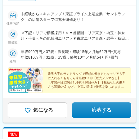
葉駅、幕張豊砂駅、本八幡駅(都営線)、ユーカリが丘駅、船橋競馬
場駅、西高島平駅、西川口駅、的場駅、川口駅、東久留米駅、せ
んげん台駅、新座駅、志木駅、蕨駅、所沢駅、武蔵浦和駅、北戸
未経験からスキルアップ！東証プライム上場企業「サンドラッ
田駅、本川越駅、見沼代親水公園駅、三郷中央駅、与野駅、戸田
グ」の店舗スタッフ◎充実研修あり！
仕事内容
駅(埼玉県)、加茂宮駅、川口元郷駅、浦和駅、みなとみらい駅、南
林間駅、登戸駅、宮前平駅、川崎大師駅、京急新子安駅、杉田駅
＜下記エリアで積極採用！＞▼首都圏エリア東京・埼玉・神奈
(神奈川県)、武蔵溝ノ口駅、逗子・葉山駅、並木中央駅、港南中央
川・千葉＜その他採用エリア＞▼東北エリア青森・岩手・秋田・
駅、六郷土手駅、センター北駅、上石神井駅、東日本橋駅、有楽
勤務地
宮城・山形・福島▼北関東エリア茨城・栃木・群馬▼甲信エリア
町駅、三田駅(東京都)、田原町駅(東京都)、菊川駅(東京都)、梶原
山梨・長野▼東海エリア愛知・静岡・三重・岐阜▼近畿エリア大
年収999万円／37歳：課長職：経験15年／月給62万円+賞与
駅、下落合駅、志村坂上駅、大森町駅、代々木公園駅、都立家政
阪・兵庫・京都・滋賀・奈良・和歌山▼中国エリア岡山・広島・
年収816万円／32歳：SV職：経験10年／月給54万円+賞与
駅、宮ノ前駅、目白駅、矢口渡駅、雪が谷大塚駅、鮫洲駅、荏原
鳥取・島根・山口▼九州エリア福岡・佐賀・長崎・大分・熊本・
給与
中延駅、新高円寺駅、千駄ケ谷駅、東京テレポート駅、八坂駅、
宮崎・鹿児島―― 社員区分について／下記3区分から希望をお聞
東伏見駅、立川駅、井の頭公園駅、松が谷駅、本八幡駅(総武線)、
きします◆ナショナル社員（全国転勤あり）◆広域エリア社員
業界大手のサンドラッグで理想の働き方もキャリアも手
地区センター駅、南船橋駅、大師橋駅、大口駅、津田山駅、京急
（規定エリアでの転居の可能性あり）◆狭域エリア社員（通勤範
に入れる！もちろん未経験OK◎【販売ノルマなし】
川崎駅、人形町駅、銀座駅、浅草駅、錦糸町駅、王子駅前駅、初
【年間休日120日！月平均10日休み】【転勤なしの働き
囲内での店舗間の異動のみ）※ナショナル社員・広域エリア社員を
台駅、熊野前駅、学習院下駅、沼部駅、品川シーサイド駅、中延
方も選択OK】など、充実の環境で接客を楽しめます。
選択した場合でも、結婚・昇進時に狭域エリア社員へ変更が可能
管理職や本部スタッフを目指すキャリアパスもあり！
駅、原宿駅、青海駅(東京都)、立川南駅、京成八幡駅
です。将来的に再度「ナショナル社員・広域エリア社員」へと変
更することもでき、ライフステージに合わせた柔軟なキャリア選
択が叶います(広域エリア社員からナショナル社員への変更も可能
気になる
応募する
です)。※社員区分は採用状況によりご希望に沿えない場合もござ
います。
NEW