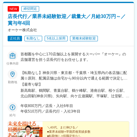
締切間近
NEW
店長代行／業界未経験歓迎／裁量大／月給30万円～／
賞与年4回
オーケー株式会社
正社員
転勤なし
5名以上採用
業種未経験歓迎
首都圏を中心に170店舗以上を展開するスーパー『オーケー』の
店舗運営を担う店長代行をお任せします。
仕事内容
【転勤なし】神奈川県・東京都・千葉県・埼玉県内の各店舗に配
属☆原則、配属店舗は自宅から90分以内で通える範囲で決定しま
勤務地
す（転居を伴う異動無し）。なお、希望があれば転居を伴う異動
【最寄り駅】
（関東・関西）を検討する場合もございます。※転居を伴う異動の
新高島駅、鶴間駅、青葉台駅、鶴ケ峰駅、港南台駅、桜ケ丘駅、
場合、諸費用は会社負担（社内規定有）【本社】神奈川県横浜市
北山田駅(神奈川県)、矢向駅、向ケ丘遊園駅、平塚駅、辻堂駅、宮
西区みなとみらい6-3-6【神奈川県】横浜市、川崎市、藤沢市、逗
崎台駅、あざみ野駅、武蔵新城駅、本厚木駅、東門前駅、元町・
子市、相模原市、大和市、伊勢原市、厚木市、平塚市【東京都】
年収800万円／店長・入社6年目
中華街駅、伊勢原駅、山手駅、新子安駅、三ツ境駅、金沢文庫
大田区、品川区、世田谷区、渋谷区、板橋区、北区、足立区、杉
年収510万円／店長代行・入社3年目
駅、南橋本駅、新杉田駅、湘南台駅、藤沢駅、川和町駅、上溝
給与
並区、練馬区、中野区、江戸川区、江東区、台東区、町田市、立
駅、溝の口駅、橋本駅(神奈川県)、妙蓮寺駅、日吉本町駅、東戸塚
川市、三鷹市、小金井市、国分寺市、八王子市、清瀬市、狛江
駅、高座渋谷駅、踊場駅、相模原駅、生田駅(神奈川県)、長津田
市、昭島市、調布市、武蔵野市【千葉県】千葉市、船橋市、浦安
＼40代、まだ伸びる／
駅、逗子駅、並木北駅、上大岡駅、港町駅、高田駅(神奈川県)、セ
■業界未経験×早期昇格実績多数
市、市川市、習志野市、佐倉市、八千代市【埼玉県】さいたま
ンター南駅、古淵駅、都筑ふれあいの丘駅、小岩駅、立会川駅、
■転勤無し×役職定年なし