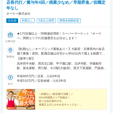
店長代行／賞与年4回／残業少なめ／早期昇進／役職定
年なし
オーケー株式会社
正社員
転勤なし
5名以上採用
業種未経験歓迎
★170店舗以上・39期連続増収！スーパーマーケット『オーケ
ー』関西エリアの店舗運営をお任せします！
仕事内容
【転勤なし／オープニング募集あり！】大阪府・兵庫県内の各店
舗で募集！原則、配属店舗は自宅から90分以内で通える範囲で決
勤務地
定します（転居を伴う異動無し）。なお、希望があれば転居を伴
【最寄り駅】
う異動（関東・関西）を検討する場合もございます。※転居を伴う
高井田中央駅、西宮北口駅、甲子園口駅、北伊丹駅、学園都市
異動の場合、諸費用は会社負担（社内規定有）【高井田店】大阪
駅、新在家駅、野江駅、今川駅(大阪府)、西天下茶屋駅、門真南
府東大阪市高井田本通7-5-9 オーケー高井田ビル【西宮北口店】兵
駅、庄内駅(大阪府)、高井田駅(地下鉄)、阪神国道駅、六甲道駅、
庫県西宮市芦原町11-1 ブランズ西宮北口101【南武庫之荘店】兵
年収800万円／店長・入社6年目
ＪＲ野江駅、西宮駅(ＪＲ線)、蒲生四丁目駅
庫県尼崎市南武庫之荘11-9-6【北伊丹店】兵庫県伊丹市北園1-
年収510万円／店長候補・入社3年目
給与
38【垂水小束山店】兵庫県神戸市垂水区小束山本町4-3-24【新在
家店】兵庫県神戸市灘区新在家南町1-2-2 サザンモール六甲
PLUS+ 1階【野江店】 大阪府大阪市城東区中央2-15-6【今川店】
＼転勤なし×新店舗で活躍！／
2024年関西エリア初進出！
大阪府大阪市東住吉区今川8-3-33【南津守店】大阪府大阪市西成
続々出店計画中の今、
区南津守1-6-41【大東新田西町店】大阪府大東市新田西町6-
進展立上げにかかわるチャンスも！
39【豊中穂積店】大阪府豊中市穂積2-7-8【高槻赤大路店】
・39期連続増収
※2026年9月オープン予定【長吉店】 ※2026年11月オープン予定