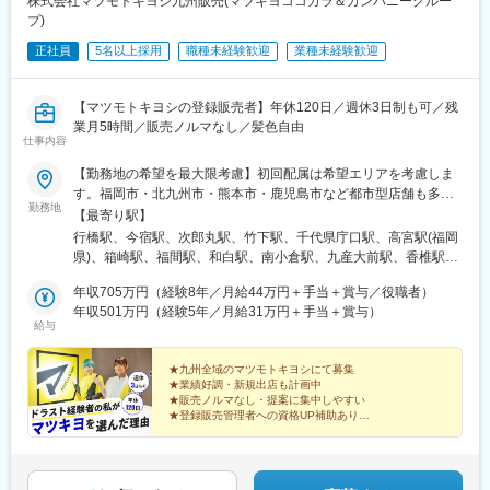
株式会社マツモトキヨシ九州販売(マツキヨココカラ＆カンパニーグルー
金井駅、清瀬駅、西国分寺駅、武蔵小金井駅、国分寺駅、西立川
プ)
駅、国領駅、狛江駅、北国分駅、常盤平駅、柏駅、海神駅、原木
正社員
5名以上採用
職種未経験歓迎
業種未経験歓迎
中山駅、みどり台駅、八千代緑が丘駅、新浦安駅、天台駅、東千
葉駅、幕張豊砂駅、本八幡駅(都営線)、ユーカリが丘駅、船橋競馬
場駅、西高島平駅、西川口駅、的場駅、川口駅、東久留米駅、せ
【マツモトキヨシの登録販売者】年休120日／週休3日制も可／残
んげん台駅、新座駅、志木駅、蕨駅、所沢駅、武蔵浦和駅、北戸
業月5時間／販売ノルマなし／髪色自由
田駅、本川越駅、見沼代親水公園駅、三郷中央駅、与野駅、戸田
仕事内容
駅(埼玉県)、加茂宮駅、川口元郷駅、浦和駅、みなとみらい駅、南
林間駅、登戸駅、宮前平駅、川崎大師駅、京急新子安駅、杉田駅
【勤務地の希望を最大限考慮】初回配属は希望エリアを考慮しま
(神奈川県)、武蔵溝ノ口駅、逗子・葉山駅、並木中央駅、港南中央
す。福岡市・北九州市・熊本市・鹿児島市など都市型店舗も多
勤務地
駅、六郷土手駅、センター北駅、上石神井駅、東日本橋駅、有楽
く、公共交通機関で通いやすい店舗が多数。ライフステージに応
【最寄り駅】
町駅、三田駅(東京都)、田原町駅(東京都)、菊川駅(東京都)、梶原
じた働き方や配属についても面接時にご相談いただけます。
行橋駅、今宿駅、次郎丸駅、竹下駅、千代県庁口駅、高宮駅(福岡
駅、下落合駅、志村坂上駅、大森町駅、代々木公園駅、都立家政
◎U・Iターン歓迎◎マイカー通勤可能（店舗による）◎受動喫煙
県)、箱崎駅、福間駅、和白駅、南小倉駅、九産大前駅、香椎駅、
駅、宮ノ前駅、目白駅、矢口渡駅、雪が谷大塚駅、鮫洲駅、荏原
対策：敷地内禁煙※他地域についてもお気軽にお問い合わせくださ
東比恵駅、糸島高校前駅、六本松駅、吉塚駅、下曽根駅、小倉駅
中延駅、新高円寺駅、千駄ケ谷駅、東京テレポート駅、八坂駅、
い※九州エリア内での転勤の可能性あり＜POINT＞「通勤のしやす
年収705万円（経験8年／月給44万円＋手当＋賞与／役職者）
(福岡県)、九州工大前駅、西小倉駅、黒崎駅、折尾駅、博多駅、赤
東伏見駅、立川駅、井の頭公園駅、松が谷駅、本八幡駅(総武線)、
さ」も魅力の一つ♪マツキヨは「都市型」の店舗展開で、駅付近の
年収501万円（経験5年／月給31万円＋手当＋賞与）
間駅、南福岡駅、大橋駅(福岡県)、井尻駅、祇園駅(福岡県)、永犬
給与
地区センター駅、南船橋駅、大師橋駅、大口駅、津田山駅、京急
ビルなど公共交通機関が近くにある店舗が多数。お客さまにご利
丸駅、西新駅、西鉄福岡駅、香春口三萩野駅、南行橋駅、大野城
川崎駅、人形町駅、銀座駅、浅草駅、錦糸町駅、王子駅前駅、初
用いただきやすい立地は、社員にとっても通勤しやすい環境であ
駅、天神駅、千早駅、呉服町駅(福岡県)、中洲川端駅、平和通駅、
台駅、熊野前駅、学習院下駅、沼部駅、品川シーサイド駅、中延
り、仕事を長く続けられる理由のひとつになっています。※受動喫
★九州全域のマツモトキヨシにて募集
陣原駅、薬院駅、姪浜駅、西鉄二日市駅、唐津駅、鳥栖駅、佐賀
★業績好調・新規出店も計画中
駅、原宿駅、青海駅(東京都)、立川南駅、京成八幡駅
煙対策：敷地内全面禁煙
駅、鍋島駅、西唐津駅、相浦駅、高岩駅(長崎県)、佐世保駅、たび
★販売ノルマなし・提案に集中しやすい
ら平戸口駅、棚方駅、早岐駅、崇福寺駅、左石駅、松浦駅、湯江
★登録販売管理者への資格UP補助あり
★7連休の取得可能！産育休の取得・復職実績も多数
駅、観光通駅、南風崎駅、スタジアムシティノース駅、新地中華
街駅、佐世保中央駅、道ノ尾駅、住吉駅(長崎県)、黒髪町駅、宮地
業界経験者に選ばれる、理由があります。
駅、県立体育館前駅、荒尾駅(熊本県)、八代駅、武蔵塚駅、玉名