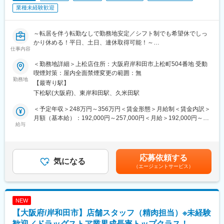
・売上・粗利・人時生産性などの数値管理
業種未経験歓迎
・シフト管理
・発注、在庫管理、ロス削減施策の立案
など、店舗運営にも関わることが可能です。
・スタッフの教育・指導、シフト管理
希望に応じて無理なくステップアップできます。
・店舗ごとの販促企画、売上改善施策の実行
～転居を伴う転勤なしで勤務地安定／シフト制でも希望休でしっ
かり休める！平日、土日、連休取得可能！～
■メッセージ
仕事内容
■組織構成
「久しぶりの仕事で不安」
中途入社者が多く、異業種からの転職者も活躍中。フラットで意
■職務内容
「家庭と両立できる仕事を探したい」
＜勤務地詳細＞上松店住所：大阪府岸和田市上松町504番地 受動
見発信もしやすい環境です。
ドラッグストア内の精肉コーナーにて、
そんな方でも安心して始められる環境です。
喫煙対策：屋内全面禁煙変更の範囲：無
商品製造や売り場づくりをお任せします。
勤務地
安定した企業で、
【最寄り駅】
■成長環境／キャリア
未経験やブランクのある方でも安心して働けるよう、
無理なく長く働きたい方をお待ちしています。
下松駅(大阪府)、東岸和田駅、久米田駅
成果次第で早期にチーフ昇格が可能。その後はSVや本部スタッフ
簡単な業務から段階的にスタートしていただきます。
など全国規模でキャリアの幅を広げられます。
変更の範囲：会社の定める業務
＜予定年収＞248万円～356万円＜賃金形態＞月給制＜賃金内訳＞
■具体的な業務内容
月額（基本給）：192,000円～257,000円＜月給＞192,000円～
■働き方
まずは以下の業務からお任せします。
給与
257,000円＜昇給有無＞有＜残業手当＞有＜給与補足＞昇給有、
深夜勤務なし、月9日休み・希望休制度あり。働きやすさを維持し
・商品のパック詰め
賞与有本求人は、ローカル社員の場合の給与・条件になります。
ながら、キャリアアップを実現できます。
・値付け作業
【ナショナル社員】全国勤務型【リージョナル社員】本拠地から
・売り場への陳列
車で高速道路を使用して片道４時間以内のエリア【ローカル社
応募依頼する
変更の範囲：会社の定める業務
・簡単な清掃業務
気になる
員】車で下道を利用して片道60分以内のエリアから選択し、毎年
（エージェントサービス）
シンプルな作業が中心のため、久しぶりのお仕事でも安心してス
更新可能賃金はあくまでも目安の金額であり、選考を通じて上下
タートできます。
する可能性があります。月給(月額)は固定手当を含めた表記です。
慣れてきたら、徐々に以下もお任せします。
NEW
・お肉のカットや加工（機械・包丁使用）
【大阪府/岸和田市】店舗スタッフ（精肉担当）※未経験
・商品の発注業務
・売り場づくり（レイアウト調整など）
歓迎／ドラッグストア業界成長率トップクラス！