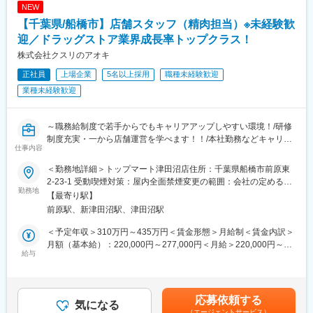
NEW
一から学べる環境が整っています。
・プライベートブランドや地域食材を活用し、地域のインフラを
【千葉県/船橋市】店舗スタッフ（精肉担当）※未経験歓
目指しております！
■キャリアステップ
迎／ドラッグストア業界成長率トップクラス！
将来的には、
■充実した研修制度：
株式会社クスリのアオキ
・売上管理
当社では年に2回、生鮮基礎研修を実施しております。
正社員
・シフト管理
上場企業
5名以上採用
職種未経験歓迎
集合研修として、衛生管理、労務管理から、クレーム対応、店舗
など、店舗運営にも関わることが可能です。
運営など幅広く学んでいただくことが可能です！
業種未経験歓迎
希望に応じて無理なくステップアップできます。
未経験の方はもちろん、小売業を経験している方にとっても、学
びのある研修となっております◎
■メッセージ
上記研修とOJTによる研修を通して、一人前を目指していただき
～職務給制度で若手からでもキャリアアップしやすい環境！/研修
「久しぶりの仕事で不安」
ます。
制度充実・一から店舗運営を学べます！！/本社勤務などキャリア
仕事内容
「家庭と両立できる仕事を探したい」
パス多数～
そんな方でも安心して始められる環境です。
■キャリアパス：
＜勤務地詳細＞トップマート津田沼店住所：千葉県船橋市前原東
安定した企業で、
現場での業務を修得いただき、将来的には、店舗の管理をお任せ
■業務内容：
2-23-1 受動喫煙対策：屋内全面禁煙変更の範囲：会社の定める事
無理なく長く働きたい方をお待ちしています。
いたします。早ければ2年目～チーフに、4年目には主任として、
お肉を機械や包丁で加工する業務まで幅広くお任せいたします。
勤務地
業所
【最寄り駅】
店舗運営をお任せいたします！その後は本社での商品戦略や販促
・商品の製造業務（精肉加工）
前原駅、新津田沼駅、津田沼駅
変更の範囲：会社の定める業務
企画業務など、ご希望の業務などに挑戦いただくことも可能で
・発注、パック詰め、パック値付、陳列業務等
す！
将来的には、シフトや売上管理等もお任せいたします。
＜予定年収＞310万円～435万円＜賃金形態＞月給制＜賃金内訳＞
【モデル一例】
生鮮食品は納品・陳列・値引き・廃棄など時間管理が重要なた
月額（基本給）：220,000円～277,000円＜月給＞220,000円～
担当→チーフ→主任→ＳＶ（エリアマネージャー）→係長（本
め、業務がルーチン化されており、残業が発生しにくく、チャレ
給与
277,000円＜昇給有無＞有＜残業手当＞有＜給与補足＞■上記年収
社）→課長（本社）→部長（本社）
ンジしやすい環境です。
はナショナル社員を選択した場合の給与想定です。昇給：年1回(7
月)賞与：年2回(7月・12月) ※業績連動型賞与チーフ・主任クラス
■評価制度：
■ドラッグストア業界で急成長中！
には役割手当支給！年収UPも目指しやすい環境です！賃金はあく
応募依頼する
当社は職務給制度となっており、年功序列での評価ではなく、店
成長率が高いドラッグストア業界においてNo1、店舗数も10年間
気になる
までも目安の金額であり、選考を通じて上下する可能性がありま
（エージェントサービス）