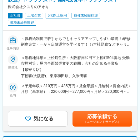
加工業務についても、基礎から丁寧に指導します。
株式会社クスリのアオキ
実際に未経験・ブランクからスタートした社員も多数活躍中で
正社員
上場企業
5名以上採用
職種未経験歓迎
す。
業種未経験歓迎
■仕事の特徴
ルーチン業務が中心
1日の流れがある程度決まっているため、
～職務給制度で若手からでもキャリアアップしやすい環境！/研修
仕事を覚えやすく、慣れるほどスムーズに働けます。
制度充実・一から店舗運営を学べます！！/本社勤務などキャリア
仕事内容
チームでの作業
パス多数～
複数名で分担して業務を行うため、
＜勤務地詳細＞上松店住所：大阪府岸和田市上松町504番地 受動
困ったときはすぐにフォローを受けられます。
■業務内容：
喫煙対策：屋内全面禁煙変更の範囲：会社の定める事業所
残業が少ない
お肉を機械や包丁で加工する業務まで幅広くお任せいたします。
勤務地
【最寄り駅】
時間管理がしやすく、
・商品の製造業務（精肉加工）
下松駅(大阪府)、東岸和田駅、久米田駅
月の残業は20時間以内と無理なく働けます。
・発注、パック詰め、パック値付、陳列業務等
将来的には、シフトや売上管理等もお任せいたします。
＜予定年収＞310万円～435万円＜賃金形態＞月給制＜賃金内訳＞
■家庭との両立のしやすさ
生鮮食品は納品・陳列・値引き・廃棄など時間管理が重要なた
月額（基本給）：220,000円～277,000円＜月給＞220,000円～
・月9日休み＋希望休月4日取得可能
め、業務がルーチン化されており、残業が発生しにくく、チャレ
給与
277,000円＜昇給有無＞有＜残業手当＞有＜給与補足＞■上記年収
・土日や連休も相談可能
ンジしやすい環境です。
はナショナル社員を選択した場合の給与想定です。昇給：年1回(7
・急なご家庭の事情にも理解のある環境
月)賞与：年2回(7月・12月) ※業績連動型賞与チーフ・主任クラス
子育て中のスタッフも多数活躍中です。
■ドラッグストア業界で急成長中！
には役割手当支給！年収UPも目指しやすい環境です！賃金はあく
応募依頼する
成長率が高いドラッグストア業界においてNo1、店舗数も10年間
気になる
までも目安の金額であり、選考を通じて上下する可能性がありま
（エージェントサービス）
■教育体制
で4.8倍と急成長を遂げております！
す。月給(月額)は固定手当を含めた表記です。
・入社後はOJTで丁寧にサポート
・年間85店舗以上の新規出店を継続し、「フード＆ドラッグ」と
・年2回の生鮮基礎研修あり
して、生鮮食品を含む、食品部門を強化のための増員募集となり
「包丁をほとんど使ったことがない」方でも、
ます！