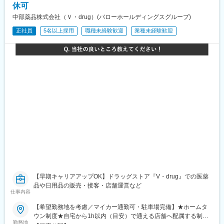
駅、吉祥寺駅、ひばりケ丘駅(東京都)、南大沢駅、調布駅、すずか
休可
け台駅、西府駅、大塚・帝京大学駅、北八王子駅、昭島駅、東小
中部薬品株式会社（Ｖ・drug）(バローホールディングスグループ)
金井駅、清瀬駅、西国分寺駅、武蔵小金井駅、国分寺駅、西立川
正社員
5名以上採用
職種未経験歓迎
業種未経験歓迎
駅、国領駅、狛江駅、北国分駅、常盤平駅、柏駅、海神駅、原木
中山駅、みどり台駅、八千代緑が丘駅、新浦安駅、天台駅、東千
葉駅、幕張豊砂駅、本八幡駅(都営線)、ユーカリが丘駅、船橋競馬
場駅、西高島平駅、西川口駅、的場駅、川口駅、東久留米駅、せ
んげん台駅、新座駅、志木駅、蕨駅、所沢駅、武蔵浦和駅、北戸
田駅、本川越駅、見沼代親水公園駅、三郷中央駅、与野駅、戸田
駅(埼玉県)、加茂宮駅、川口元郷駅、浦和駅、みなとみらい駅、南
林間駅、登戸駅、宮前平駅、川崎大師駅、京急新子安駅、杉田駅
(神奈川県)、武蔵溝ノ口駅、逗子・葉山駅、並木中央駅、港南中央
駅、六郷土手駅、センター北駅、上石神井駅、東日本橋駅、有楽
町駅、三田駅(東京都)、田原町駅(東京都)、菊川駅(東京都)、梶原
駅、下落合駅、志村坂上駅、大森町駅、代々木公園駅、都立家政
駅、宮ノ前駅、目白駅、矢口渡駅、雪が谷大塚駅、鮫洲駅、荏原
中延駅、新高円寺駅、千駄ケ谷駅、東京テレポート駅、八坂駅、
東伏見駅、立川駅、井の頭公園駅、松が谷駅、本八幡駅(総武線)、
地区センター駅、南船橋駅、大師橋駅、大口駅、津田山駅、京急
川崎駅、人形町駅、銀座駅、浅草駅、錦糸町駅、王子駅前駅、初
【早期キャリアアップOK】ドラッグストア『V・drug』での医薬
台駅、熊野前駅、学習院下駅、沼部駅、品川シーサイド駅、中延
品や日用品の販売・接客・店舗運営など
仕事内容
駅、原宿駅、青海駅(東京都)、立川南駅、京成八幡駅
【希望勤務地を考慮／マイカー通勤可・駐車場完備】★ホームタ
ウン制度★自宅から1h以内（目安）で通える店舗へ配属する制度
勤務地