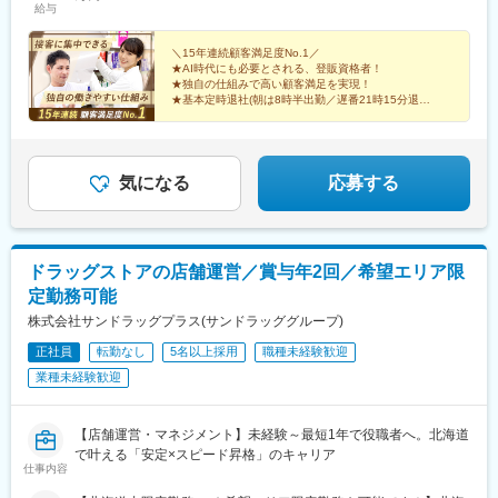
給与
静岡関西／兵庫,大阪,京都,奈良,滋賀,和歌山中国／山口,広島,岡山,
年収589万円／店長職／11年目／京阪神地区・隣接府県内転居勤
山駅、戸田公園駅、児玉駅、清水公園駅、逆井駅、印西牧の原
鳥取,島根四国／愛媛,徳島,香川,高知九州／福岡,熊本,大分,佐賀,長
務／月給42万円
駅、八街駅、おゆみ野駅、愛宕駅(千葉県)、井野駅(千葉県)、実籾
崎,宮崎,鹿児島※エリア社員は採用対象外地域がございます。地域
＼15年連続顧客満足度No.1／
駅、大森台駅、土気駅、東金駅、検見川浜駅、東千葉駅、四街道
★AI時代にも必要とされる、登販資格者！
の詳細は下記URLの≪募集範囲≫をご確認ください
駅、南柏駅、元山駅(千葉県)、八千代緑が丘駅、竜ケ崎駅、ゆめみ
★独自の仕組みで高い顧客満足を実現！
https://job.axol.jp/qd/c/cosmospc/public/koza/1/detail/1★入社後の
野駅、赤塚駅、つくば駅、古河駅、小見川駅、金上駅、高浜駅(茨
★基本定時退社(朝は8時半出勤／遅番21時15分退勤)
コース変更は以下から選択可【C】→【A】or【B】もしくは【B】
★東日本積極採用／地域手当最大3万円／月
城県)、偕楽園駅、鹿島神宮駅、友部駅、羽鳥駅、常陸大宮駅、潮
→【A】
来駅、下館二高前駅、常陸多賀駅、神立駅、磯原駅、水戸駅、足
恵まれた環境で接客業を続けませんか？
利駅、佐野市駅、下今市駅、小俣駅(栃木県)、駅東公園前駅、黒磯
駅、鶴田駅、西那須野駅、小山駅、田沼駅、鹿沼駅、堀米駅、岡
気になる
応募する
本駅(栃木県)、合戦場駅、大平下駅、矢板駅、ゆいの杜東駅、益子
駅、自治医大駅、本中野駅、阿左美駅、前橋駅、敷島駅、西富岡
駅、成島駅(群馬県)、倉賀野駅、木崎駅、群馬総社駅、国定駅、磯
部駅(群馬県)、群馬藤岡駅、桐生球場前駅、新川駅(群馬県)、竜舞
ドラッグストアの店舗運営／賞与年2回／希望エリア限
駅、小泉町駅(群馬県)、渋川駅、国母駅、甲斐住吉駅、酒折駅、竜
定勤務可能
王駅、塩崎駅、磐田駅、草薙駅(東海道本線)、焼津駅、六合駅、西
掛川駅、御厨駅(静岡県)、袋井駅、天竜川駅、新浜松駅、菊川駅
株式会社サンドラッグプラス(サンドラッググループ)
(静岡県)、源道寺駅、フルーツパーク駅、西焼津駅、吉原本町駅、
正社員
転勤なし
5名以上採用
職種未経験歓迎
富士宮駅、上島駅、舞阪駅、西加積駅、小杉駅、福岡駅、クロス
業種未経験歓迎
ベイ前駅、東富山駅、島尾駅、入善駅、新庄田中駅、砺波駅、石
動駅、上市駅、笹津駅、五百石駅、福光駅、黒部駅、大聖寺駅、
宇野気駅、明峰駅、内灘駅、加賀温泉駅、松任駅、野々市工大前
【店舗運営・マネジメント】未経験～最短1年で役職者へ。北海道
駅、四十万駅、野々市駅(ＩＲいしかわ鉄道線)、額住宅前駅、和倉
で叶える「安定×スピード昇格」のキャリア
温泉駅、穴水駅、岐阜羽島駅、美江寺駅、モレラ岐阜駅、室駅、
仕事内容
竹鼻駅、荒尾駅(岐阜県)、穂積駅、北方真桑駅、西岐阜駅、六軒駅