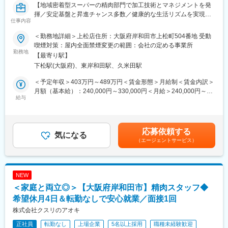
【地域密着型スーパーの精肉部門で加工技術とマネジメントを発
ルーチン業務が中心
揮／安定基盤と昇進チャンス多数／健康的な生活リズムを実現で
1日の流れがある程度決まっているため、
仕事内容
きる環境です】
仕事を覚えやすく、慣れるほどスムーズに働けます。
チームでの作業
＜勤務地詳細＞上松店住所：大阪府岸和田市上松町504番地 受動
■魅力の要約
複数名で分担して業務を行うため、
喫煙対策：屋内全面禁煙変更の範囲：会社の定める事業所
・全国規模でキャリアを築ける環境／SV・本部など多彩なキャリ
勤務地
困ったときはすぐにフォローを受けられます。
【最寄り駅】
アパス◎
残業が少ない
下松駅(大阪府)、東岸和田駅、久米田駅
・成長率トップクラス企業でポスト増加中、早期昇格が可能！
時間管理がしやすく、
・売場づくりから数値管理、人材育成までマネジメント力を総合
月の残業は20時間以内と無理なく働けます。
＜予定年収＞403万円～489万円＜賃金形態＞月給制＜賃金内訳＞
的に強化
月額（基本給）：240,000円～330,000円＜月給＞240,000円～
給与
■家庭との両立のしやすさ
330,000円＜昇給有無＞有＜残業手当＞有＜給与補足＞■上記年収
■募集背景
・月9日休み＋希望休月4日取得可能
はナショナル社員を選択した場合の給与想定です。賞与（年2
事業拡大に伴い精肉部門の強化を進めており、将来的に店舗運営
・土日や連休も相談可能
回）、各種手当あり。残業代は、月21時間程度の残業を計画して
の中核を担うチーフ候補を募集します。全国での店舗展開を加速
・急なご家庭の事情にも理解のある環境
覚書を交わし、実績に基づいて残業代を支払います。賃金はあく
応募依頼する
しているため、ポストも増加しており、キャリア志向の方に最適
気になる
子育て中のスタッフも多数活躍中です。
までも目安の金額であり、選考を通じて上下する可能性がありま
（エージェントサービス）
なタイミングです。
す。月給(月額)は固定手当を含めた表記です。
■教育体制
■業務概要
・入社後はOJTで丁寧にサポート
地域密着型スーパーの精肉部門にて、調理・売場運営からスター
・年2回の生鮮基礎研修あり
NEW
トし、早期にチーフとして部門マネジメントを担っていただきま
「包丁をほとんど使ったことがない」方でも、
＜家庭と両立◎＞【大阪府岸和田市】精肉スタッフ◆
す。将来的には複数店舗を統括するSVや本部職へのキャリアアッ
一から学べる環境が整っています。
プも可能です。
希望休月4日＆転勤なしで安心就業／面接1回
■キャリアステップ
株式会社クスリのアオキ
■業務詳細
将来的には、
正社員
転勤なし
上場企業
5名以上採用
職種未経験歓迎
・精肉の加工、陳列、売場づくり
・売上管理