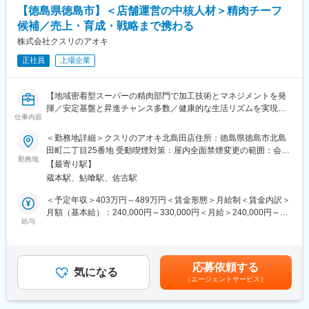
【徳島県徳島市】＜店舗運営の中核人材＞精肉チーフ
ど、ご自身のプライベートを大切にしながら、働ける環境です！
＜社員区分＞
候補／売上・育成・戦略まで携わる
【ナショナル社員】
株式会社クスリのアオキ
全国勤務型であり、昇格のチャンスが多く、キャリアアップに非
正社員
上場企業
常に有利です。
【リージョナル社員】
転勤範囲に制限があり、本拠地から車で高速道路を使用して片道
【地域密着型スーパーの精肉部門で加工技術とマネジメントを発
４時間以内のエリアが勤務先となります。
揮／安定基盤と昇進チャンス多数／健康的な生活リズムを実現で
【ローカル社員】
仕事内容
きる環境です】
本拠地から車で下道を利用して片道60分以内のエリアが勤務先と
なり、転居は伴いません。
＜勤務地詳細＞クスリのアオキ北島田店住所：徳島県徳島市北島
■魅力の要約
田町二丁目25番地 受動喫煙対策：屋内全面禁煙変更の範囲：会社
・全国規模でキャリアを築ける環境／SV・本部など多彩なキャリ
勤務地
「希望休で休みが取りやすい！」
の定める事業所
【最寄り駅】
アパス◎
月平均９日休みであり、そのうち４日間はご自身で希望休として
蔵本駅、鮎喰駅、佐古駅
・成長率トップクラス企業でポスト増加中、早期昇格が可能！
指定することが可能です、また、６～９月の間で、公休と有給を
・売場づくりから数値管理、人材育成までマネジメント力を総合
組み合わせ、５～６日間の長期休暇を在籍２年目から取得するこ
＜予定年収＞403万円～489万円＜賃金形態＞月給制＜賃金内訳＞
的に強化
とが可能です。
月額（基本給）：240,000円～330,000円＜月給＞240,000円～
給与
330,000円＜昇給有無＞有＜残業手当＞有＜給与補足＞■上記年収
■募集背景
■ドラッグストア業界で急成長中！
はナショナル社員を選択した場合の給与想定です。賞与（年2
事業拡大に伴い精肉部門の強化を進めており、将来的に店舗運営
成長率が高いドラッグストア業界においてNo1、店舗数も10年間
回）、各種手当あり。残業代は、月21時間程度の残業を計画して
の中核を担うチーフ候補を募集します。全国での店舗展開を加速
で4.8倍と急成長を遂げております！
覚書を交わし、実績に基づいて残業代を支払います。賃金はあく
応募依頼する
しているため、ポストも増加しており、キャリア志向の方に最適
気になる
・年間85店舗以上の新規出店を継続し、「フード＆ドラッグ」と
までも目安の金額であり、選考を通じて上下する可能性がありま
（エージェントサービス）
なタイミングです。
して、生鮮食品を含む、食品部門を強化のための増員募集となり
す。月給(月額)は固定手当を含めた表記です。
ます！
■業務概要