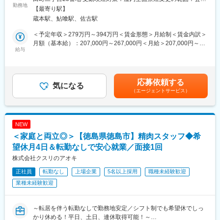
いたします。早ければ2年目～チーフに、4年目には主任として、
・商品の製造業務（精肉加工）
勤務地
の定める事業所
【最寄り駅】
店舗運営をお任せいたします！その後は本社での商品戦略や販促
・発注、パック詰め、パック値付、陳列業務等
蔵本駅、鮎喰駅、佐古駅
企画業務など、ご希望の業務などに挑戦いただくことも可能で
将来的には、シフトや売上管理等もお任せいたします。
す！
生鮮食品は納品・陳列・値引き・廃棄など時間管理が重要なた
＜予定年収＞279万円～394万円＜賃金形態＞月給制＜賃金内訳＞
【モデル一例】
め、業務がルーチン化されており、残業が発生しにくく、チャレ
月額（基本給）：207,000円～267,000円＜月給＞207,000円～
担当→チーフ→主任→ＳＶ（エリアマネージャー）→係長（本
ンジしやすい環境です。
給与
267,000円＜昇給有無＞有＜残業手当＞有＜給与補足＞■上記年収
社）→課長（本社）→部長（本社）
はリージョナル社員を選択した場合の給与想定です。昇給：年1回
■働き方：
(7月)賞与：年2回(7月・12月) ※業績連動型賞与チーフ・主任クラ
■評価制度：
「ライフステージに合わせて働き方を選べる！」
スには役割手当支給！年収UPも目指しやすい環境です！賃金はあ
応募依頼する
当社は職務給制度となっており、年功序列での評価ではなく、店
当社では、転勤の有無や勤務エリアによって社員区分を設けてお
気になる
くまでも目安の金額であり、選考を通じて上下する可能性があり
（エージェントサービス）
舗運営への貢献や店舗管理など、プロセスも踏まえた売上での評
り、ご自身のライフステージによって年に１回区分を変更するこ
ます。月給(月額)は固定手当を含めた表記です。
価となります。
とができます。
そのため、年次関係なく、キャリアアップをしていくことが可能
です！
まずは転勤なしの働き方で安定性のある働き方をしながら、将来
NEW
的にキャリアアップしたい／家庭の事情で実家近くで働きたいな
＜家庭と両立◎＞【徳島県徳島市】精肉スタッフ◆希
■ライフステージに合わせて選べる働き方：
ど、ご自身のプライベートを大切にしながら、働ける環境です！
当社では、転勤の有無や勤務エリアによって社員区分を設けてお
＜社員区分＞
望休月4日＆転勤なしで安心就業／面接1回
り、ご自身のライフステージによって年に１回区分を変更するこ
【ナショナル社員】
株式会社クスリのアオキ
とができます。
全国勤務型であり、昇格のチャンスが多く、キャリアアップに非
正社員
※詳細は転勤欄に記載しております。
転勤なし
上場企業
5名以上採用
職種未経験歓迎
常に有利です。
【リージョナル社員】
業種未経験歓迎
変更の範囲：会社の定める業務
転勤範囲に制限があり、本拠地から車で高速道路を使用して片道
４時間以内のエリアが勤務先となります。
【ローカル社員】
～転居を伴う転勤なしで勤務地安定／シフト制でも希望休でしっ
本拠地から車で下道を利用して片道60分以内のエリアが勤務先と
かり休める！平日、土日、連休取得可能！～