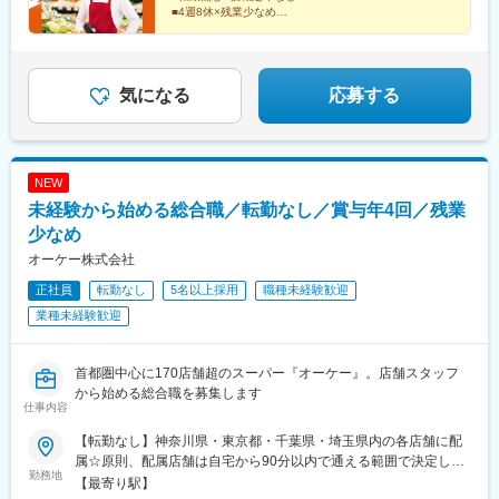
市、川口市、川越市、草加市、戸田市、三郷市、所沢市、新座市
大泉学園駅、綾瀬駅、上井草駅、東雲駅(東京都)、馬喰横山駅、板
■4週8休×残業少なめ
■将来的には年収1000万も目指せます
橋本町駅、銀座一丁目駅、田町駅(東京都)、上板橋駅、浅草駅(Ｔ
Ｘ)、新江古田駅、住吉駅(東京都)、栄町駅(東京都)、井荻駅、光が
年商10億～100億円規模の店舗経営に
丘駅、雑色駅、小竹向原駅、椎名町駅、本蓮沼駅、東陽町駅、梅
挑戦できる裁量の大きいポジションで、
屋敷駅(東京都)、十条駅(東京都)、西大島駅、代々木八幡駅、鷺ノ
腰を据えて長く働けます。
気になる
応募する
宮駅、足立小台駅、亀戸水神駅、大師前駅、高田馬場駅、成城学
園前駅、武蔵新田駅、清澄白河駅、曳舟駅、北赤羽駅、御嶽山
駅、青物横丁駅、京成曳舟駅、葛西駅、四ツ木駅、荻窪駅、戸越
公園駅、中板橋駅、高円寺駅、池尻大橋駅、用賀駅、北参道駅、
NEW
六町駅、西葛西駅、富士見ケ丘駅、西馬込駅、お台場海浜公園
未経験から始める総合職／転勤なし／賞与年4回／残業
駅、萩山駅、田無駅、西武柳沢駅、立川北駅、泉体育館駅、三鷹
駅、吉祥寺駅、ひばりケ丘駅(東京都)、南大沢駅、調布駅、すずか
少なめ
け台駅、西府駅、大塚・帝京大学駅、北八王子駅、昭島駅、東小
オーケー株式会社
金井駅、清瀬駅、西国分寺駅、武蔵小金井駅、国分寺駅、西立川
正社員
転勤なし
5名以上採用
職種未経験歓迎
駅、国領駅、狛江駅、北国分駅、常盤平駅、柏駅、海神駅、原木
中山駅、みどり台駅、八千代緑が丘駅、新浦安駅、天台駅、東千
業種未経験歓迎
葉駅、幕張豊砂駅、本八幡駅(都営線)、ユーカリが丘駅、船橋競馬
場駅、西高島平駅、西川口駅、的場駅、川口駅、東久留米駅、せ
んげん台駅、新座駅、志木駅、蕨駅、所沢駅、武蔵浦和駅、北戸
首都圏中心に170店舗超のスーパー『オーケー』。店舗スタッフ
田駅、本川越駅、見沼代親水公園駅、三郷中央駅、与野駅、戸田
から始める総合職を募集します
仕事内容
駅(埼玉県)、加茂宮駅、川口元郷駅、浦和駅、みなとみらい駅、南
林間駅、登戸駅、宮前平駅、川崎大師駅、京急新子安駅、杉田駅
【転勤なし】神奈川県・東京都・千葉県・埼玉県内の各店舗に配
(神奈川県)、武蔵溝ノ口駅、逗子・葉山駅、並木中央駅、港南中央
属☆原則、配属店舗は自宅から90分以内で通える範囲で決定しま
駅、六郷土手駅、センター北駅、上石神井駅、東日本橋駅、有楽
勤務地
す（転居を伴う異動無し）。なお、希望があれば転居を伴う異動
【最寄り駅】
町駅、三田駅(東京都)、田原町駅(東京都)、菊川駅(東京都)、梶原