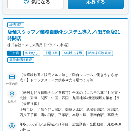
駅、西熊本駅、辛島町駅、花畑町駅、平成駅、大分駅、佐伯駅、
気になる
応募する
高城駅、日出駅、滝尾駅、西大分駅、東中津駅、杵築駅、由布院
駅、中津駅(大分県)、宮崎駅、宮崎神宮駅、清武駅、南宮崎駅、日
向住吉駅、京町温泉駅、五十市駅、日向市駅、都城駅、南延岡
駅、門川駅、竜ケ水駅、高見橋駅、坂之上駅、郡元駅(指宿枕崎
締切間近
線)、上塩屋駅、広木駅、谷山駅(鹿児島市電)、鹿児島駅前駅、加
店舗スタッフ／業務自動化システム導入／ほぼ全店21
治屋町駅、宇宿駅、都通駅、慈眼寺駅、鹿児島中央駅、宇宿一丁
目駅、鹿児島駅、いづろ通駅、鹿児島中央駅前駅、天文館通駅、
時閉店
荒田八幡駅、西出水駅、川内駅(鹿児島県)、串木野駅、宮ケ浜駅、
株式会社コスモス薬品【プライム市場】
志布志駅、二月田駅、伊集院駅、湯之元駅、枕崎駅、大山駅(鹿児
正社員
転勤なし
上場企業
5名以上採用
職種未経験歓迎
島県)、山川駅、帖佐駅、錦江駅、阿久根駅、郡元駅(鹿児島市
電)、てだこ浦西駅、安里駅、小禄駅、下関駅、渡辺通駅、博多南
業種未経験歓迎
駅、羽犬塚駅、日宇駅、御代志駅、原水駅、国分駅(鹿児島県)、天
神南駅、泉福寺駅、茂里町駅、メディカルセンター駅、中佐世保
駅、スタジアムシティサウス駅、浦上駅、西浜町駅、熊本城・市
【未経験歓迎／販売ノルマ無し／独自システムで働きやすさ徹
役所前駅、桜島桟橋通駅、西辛島町駅、朝日通駅
底！】ドラッグストアの接客や売り場づくり等
仕事内容
【転居を伴う転勤ナシ／選択可】全国の【コスモス薬品】関東・
北陸・東海・関西・中国・四国・九州地域※受動喫煙対策有【ライ
勤務地
フスタイルに合わせ、3つの働き方が選べます】▼【A】～【C】
【最寄り駅】
からご選択ください【A】全国転勤有（ナショナル社員）【B】選
上野毛駅、祖師ケ谷大蔵駅、御茶ノ水駅、武蔵砂川駅、秋川駅、
択府県および隣接府県内での転居有（リージョナル社員）【C】
西八王子駅、溝の口駅、平塚駅、本厚木駅、湘南台駅、高座渋谷
自宅からの転居なし（エリア社員） ※通勤時間が車で最長1時間
駅、北本駅、せんげん台駅、東岩槻駅、東武動物公園駅、西大宮
以内の範囲で配属▼店舗のある都府県関東／東京,茨城,栃木,埼玉,
年収656万円／店長職／21年目／茨城勤務・全国勤務／月給46.8
駅、羽生駅、石原駅(埼玉県)、本庄早稲田駅、与野本町駅、ふかや
千葉,神奈川,群馬,山梨北陸／石川,福井,富山東海／愛知,三重,岐阜,
万円
花園駅、神保原駅、鴻巣駅、桶川駅、武蔵高萩駅、栗橋駅、東松