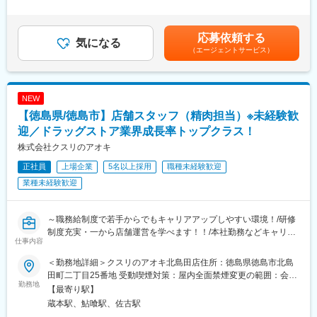
成長率が高いドラッグストア業界においてNo1、店舗数も10年間
ンジしやすい環境です。
はナショナル社員を選択した場合の給与想定です。昇給：年1回(7
で4.8倍と急成長を遂げております！
月)賞与：年2回(7月・12月) ※業績連動型賞与チーフ・主任クラス
・年間85店舗以上の新規出店を継続し、「フード＆ドラッグ」と
■ドラッグストア業界で急成長中！
には役割手当支給！年収UPも目指しやすい環境です！賃金はあく
応募依頼する
して、生鮮食品を含む、食品部門を強化のための増員募集となり
成長率が高いドラッグストア業界においてNo1、店舗数も10年間
気になる
までも目安の金額であり、選考を通じて上下する可能性がありま
（エージェントサービス）
ます！
で4.8倍と急成長を遂げております！
す。月給(月額)は固定手当を含めた表記です。
・プライベートブランドや地域食材を活用し、地域のインフラを
・年間85店舗以上の新規出店を継続し、「フード＆ドラッグ」と
目指しております！
して、生鮮食品を含む、食品部門を強化のための増員募集となり
ます！
NEW
■充実した研修制度：
・プライベートブランドや地域食材を活用し、地域のインフラを
【徳島県/徳島市】店舗スタッフ（精肉担当）※未経験歓
当社では年に2回、生鮮基礎研修を実施しております。
目指しております！
未経験の方、経験者の方でも安心して一から業務を教えていただ
迎／ドラッグストア業界成長率トップクラス！
ける環境です◎
■充実した研修制度：
株式会社クスリのアオキ
上記研修とOJTによる研修を通し、一人前を目指していただきま
当社では年に2回、生鮮基礎研修を実施しております。
正社員
す。
上場企業
5名以上採用
職種未経験歓迎
集合研修として、衛生管理、労務管理から、クレーム対応、店舗
運営など幅広く学んでいただくことが可能です！
業種未経験歓迎
変更の範囲：会社の定める業務
未経験の方はもちろん、小売業を経験している方にとっても、学
びのある研修となっております◎
上記研修とOJTによる研修を通して、一人前を目指していただき
～職務給制度で若手からでもキャリアアップしやすい環境！/研修
ます。
制度充実・一から店舗運営を学べます！！/本社勤務などキャリア
仕事内容
パス多数～
■キャリアパス：
＜勤務地詳細＞クスリのアオキ北島田店住所：徳島県徳島市北島
現場での業務を修得いただき、将来的には、店舗の管理をお任せ
■業務内容：
田町二丁目25番地 受動喫煙対策：屋内全面禁煙変更の範囲：会社
いたします。早ければ2年目～チーフに、4年目には主任として、
お肉を機械や包丁で加工する業務まで幅広くお任せいたします。
勤務地
の定める事業所
【最寄り駅】
店舗運営をお任せいたします！その後は本社での商品戦略や販促
・商品の製造業務（精肉加工）
蔵本駅、鮎喰駅、佐古駅
企画業務など、ご希望の業務などに挑戦いただくことも可能で
・発注、パック詰め、パック値付、陳列業務等