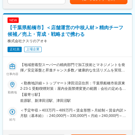
舗運営への貢献や店舗管理など、プロセスも踏まえた売上での評
で4.8倍と急成長を遂げております！
す。月給(月額)は固定手当を含めた表記です。
価となります。
・年間85店舗以上の新規出店を継続し、「フード＆ドラッグ」と
そのため、年次関係なく、キャリアアップをしていくことが可能
して、生鮮食品を含む、食品部門を強化のための増員募集となり
です！
ます！
NEW
・プライベートブランドや地域食材を活用し、地域のインフラを
【千葉県船橋市】＜店舗運営の中核人材＞精肉チーフ
■ライフステージに合わせて選べる働き方：
目指しております！
当社では、転勤の有無や勤務エリアによって社員区分を設けてお
候補／売上・育成・戦略まで携わる
り、ご自身のライフステージによって年に１回区分を変更するこ
■充実した研修制度：
株式会社クスリのアオキ
とができます。
当社では年に2回、生鮮基礎研修を実施しております。
正社員
※詳細は転勤欄に記載しております。
上場企業
集合研修として、衛生管理、労務管理から、クレーム対応、店舗
運営など幅広く学んでいただくことが可能です！
変更の範囲：会社の定める業務
未経験の方はもちろん、小売業を経験している方にとっても、学
【地域密着型スーパーの精肉部門で加工技術とマネジメントを発
びのある研修となっております◎
揮／安定基盤と昇進チャンス多数／健康的な生活リズムを実現で
上記研修とOJTによる研修を通して、一人前を目指していただき
仕事内容
きる環境です】
ます。
＜勤務地詳細＞トップマート津田沼店住所：千葉県船橋市前原東
■魅力の要約
■キャリアパス：
2-23-1 受動喫煙対策：屋内全面禁煙変更の範囲：会社の定める事
・全国規模でキャリアを築ける環境／SV・本部など多彩なキャリ
勤務地
現場での業務を修得いただき、将来的には、店舗の管理をお任せ
業所
【最寄り駅】
アパス◎
いたします。早ければ2年目～チーフに、4年目には主任として、
前原駅、新津田沼駅、津田沼駅
・成長率トップクラス企業でポスト増加中、早期昇格が可能！
店舗運営をお任せいたします！その後は本社での商品戦略や販促
・売場づくりから数値管理、人材育成までマネジメント力を総合
企画業務など、ご希望の業務などに挑戦いただくことも可能で
＜予定年収＞403万円～489万円＜賃金形態＞月給制＜賃金内訳＞
的に強化
す！
月額（基本給）：240,000円～330,000円＜月給＞240,000円～
給与
【モデル一例】
330,000円＜昇給有無＞有＜残業手当＞有＜給与補足＞■上記年収
■募集背景
担当→チーフ→主任→ＳＶ（エリアマネージャー）→係長（本
はナショナル社員を選択した場合の給与想定です。賞与（年2
事業拡大に伴い精肉部門の強化を進めており、将来的に店舗運営
社）→課長（本社）→部長（本社）
回）、各種手当あり。残業代は、月21時間程度の残業を計画して