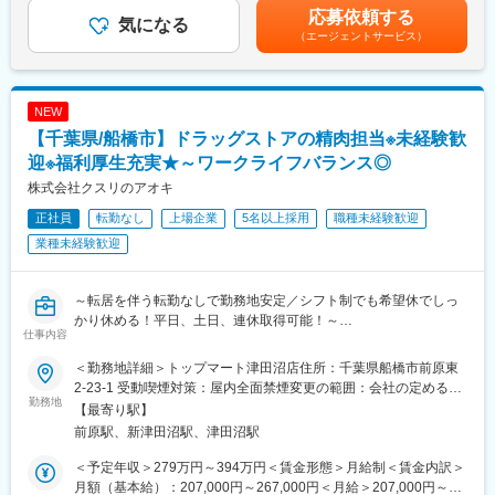
の中核を担うチーフ候補を募集します。全国での店舗展開を加速
覚書を交わし、実績に基づいて残業代を支払います。賃金はあく
応募依頼する
しているため、ポストも増加しており、キャリア志向の方に最適
気になる
■評価制度：
までも目安の金額であり、選考を通じて上下する可能性がありま
（エージェントサービス）
なタイミングです。
当社は職務給制度となっており、年功序列での評価ではなく、店
す。月給(月額)は固定手当を含めた表記です。
舗運営への貢献や店舗管理など、プロセスも踏まえた売上での評
■業務概要
価となります。
地域密着型スーパーの精肉部門にて、調理・売場運営からスター
そのため、年次関係なく、キャリアアップをしていくことが可能
NEW
トし、早期にチーフとして部門マネジメントを担っていただきま
です！
【千葉県/船橋市】ドラッグストアの精肉担当※未経験歓
す。将来的には複数店舗を統括するSVや本部職へのキャリアアッ
プも可能です。
迎※福利厚生充実★～ワークライフバランス◎
■ライフステージに合わせて選べる働き方：
当社では、転勤の有無や勤務エリアによって社員区分を設けてお
株式会社クスリのアオキ
■業務詳細
り、ご自身のライフステージによって年に１回区分を変更するこ
正社員
転勤なし
上場企業
5名以上採用
職種未経験歓迎
・精肉の加工、陳列、売場づくり
とができます。
・売上・粗利・人時生産性などの数値管理
業種未経験歓迎
※詳細は転勤欄に記載しております。
・発注、在庫管理、ロス削減施策の立案
・スタッフの教育・指導、シフト管理
変更の範囲：会社の定める業務
・店舗ごとの販促企画、売上改善施策の実行
～転居を伴う転勤なしで勤務地安定／シフト制でも希望休でしっ
かり休める！平日、土日、連休取得可能！～
仕事内容
■組織構成
中途入社者が多く、異業種からの転職者も活躍中。フラットで意
■業務内容：
＜勤務地詳細＞トップマート津田沼店住所：千葉県船橋市前原東
見発信もしやすい環境です。
お肉を機械や包丁で加工する業務まで幅広くお任せいたします。
2-23-1 受動喫煙対策：屋内全面禁煙変更の範囲：会社の定める事
・商品の製造業務（精肉加工）
勤務地
業所
【最寄り駅】
■成長環境／キャリア
・発注、パック詰め、パック値付、陳列業務等
前原駅、新津田沼駅、津田沼駅
成果次第で早期にチーフ昇格が可能。その後はSVや本部スタッフ
将来的には、シフトや売上管理等もお任せいたします。
など全国規模でキャリアの幅を広げられます。
生鮮食品は納品・陳列・値引き・廃棄など時間管理が重要なた
＜予定年収＞279万円～394万円＜賃金形態＞月給制＜賃金内訳＞
め、業務がルーチン化されており、残業が発生しにくく、チャレ
月額（基本給）：207,000円～267,000円＜月給＞207,000円～