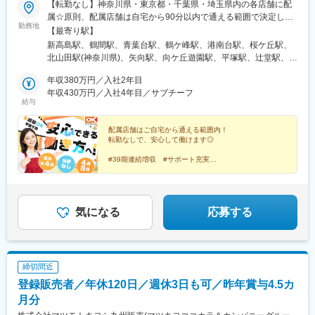
駅、奥田中学校前駅、越中荏原駅、越中大門駅、氷見駅、西加積
【転勤なし】神奈川県・東京都・千葉県・埼玉県内の各店舗に配
駅、西滑川駅、油田駅、クロスベイ前駅、新高岡駅、越中国分
属☆原則、配属店舗は自宅から90分以内で通える範囲で決定しま
勤務地
駅、戸出駅、高岡やぶなみ駅、片原町駅(富山県)、東三日市駅、菰
す（転居を伴う異動無し）。なお、希望があれば転居を伴う異動
【最寄り駅】
野駅、植大駅、徳永駅、上島駅、浜松駅、遠州西ケ崎駅、西焼津
（関東・関西）を検討する場合もございます。※転居を伴う異動の
新高島駅、鶴間駅、青葉台駅、鶴ケ峰駅、港南台駅、桜ケ丘駅、
駅、藤枝駅、入江岡駅、清水駅(静岡県)、御門台駅、新静岡駅、安
場合、諸費用は会社負担（社内規定有）【本社】神奈川県横浜市
北山田駅(神奈川県)、矢向駅、向ケ丘遊園駅、平塚駅、辻堂駅、宮
倍川駅、静岡駅、小泉駅、多治見駅、根本駅、西岐阜駅、切通
西区みなとみらい6-3-6【神奈川県】横浜市、川崎市、藤沢市、逗
崎台駅、あざみ野駅、武蔵新城駅、本厚木駅、東門前駅、元町・
駅、岐阜駅、細畑駅、柳津駅(岐阜県)、蘇原駅、西笠松駅、岐南
子市、相模原市、大和市、伊勢原市、厚木市、平塚市【東京都】
年収380万円／入社2年目
中華街駅、伊勢原駅、山手駅、新子安駅、三ツ境駅、金沢文庫
駅、名鉄岐阜駅、笠寺駅、小田井駅、運動公園前駅(愛知県)、四郷
大田区、品川区、世田谷区、渋谷区、板橋区、北区、足立区、杉
年収430万円／入社4年目／サブチーフ
駅、南橋本駅、新杉田駅、湘南台駅、藤沢駅、川和町駅、上溝
給与
駅、土橋駅(愛知県)、西尾駅、中津川駅、坂下駅、八戸駅、美乃坂
並区、練馬区、中野区、江戸川区、江東区、台東区、町田市、立
駅、溝の口駅、橋本駅(神奈川県)、妙蓮寺駅、日吉本町駅、東戸塚
本駅、新可児駅、美濃川合駅、西可児駅、可児駅、各務原市役所
川市、三鷹市、小金井市、国分寺市、八王子市、清瀬市、狛江
駅、高座渋谷駅、踊場駅、相模原駅、生田駅(神奈川県)、長津田
前駅、那加駅、新加納駅、名電各務原駅、鵜沼宿駅、土岐市駅、
市、昭島市、調布市、武蔵野市【千葉県】千葉市、船橋市、浦安
配属店舗はご自宅から通える範囲内！
駅、逗子駅、並木北駅、上大岡駅、港町駅、高田駅(神奈川県)、セ
転勤なしで、安心して働けます◎
恵那駅、東野駅(岐阜県)、瑞浪駅、十九条駅、美江寺駅、穂積駅、
市、市川市、習志野市、佐倉市、八千代市【埼玉県】さいたま
ンター南駅、古淵駅、都筑ふれあいの丘駅、小岩駅、立会川駅、
前平公園駅、美濃太田駅、松森駅、洲原駅、吹田駅(阪急線)、陸前
市、川口市、川越市、草加市、戸田市、三郷市、所沢市、新座市
大泉学園駅、綾瀬駅、上井草駅、東雲駅(東京都)、馬喰横山駅、板
#39期連続増収 #サポート充実
白沢駅、関下有知駅、関駅(岐阜県)、高山駅、瀬上駅、飛騨一ノ宮
#首都圏を中心に170店舗以上展開
橋本町駅、銀座一丁目駅、田町駅(東京都)、上板橋駅、浅草駅(Ｔ
駅、衣摺加美北駅、近鉄富田駅、赤堀駅、西桑名駅、長島駅、西
#正社員デビュー歓迎！
Ｘ)、新江古田駅、住吉駅(東京都)、栄町駅(東京都)、井荻駅、光が
#学歴・経歴不問！人柄・意欲重視の採用です◎
大路御池駅、醍醐駅(京都府)、上前津駅、千種駅、栄町駅(愛知
丘駅、雑色駅、小竹向原駅、椎名町駅、本蓮沼駅、東陽町駅、梅
#4週8休でしっかり休める
県)、伏見駅(愛知県)、平安通駅、大同町駅、鳴子北駅、豊田本町
屋敷駅(東京都)、十条駅(東京都)、西大島駅、代々木八幡駅、鷺ノ
#早期昇格
気になる
応募する
駅、新瀬戸駅、豊川稲荷駅、上挙母駅、梅坪駅、インテック本社
宮駅、足立小台駅、亀戸水神駅、大師前駅、高田馬場駅、成城学
前駅、粟島駅、西富山駅、小泉町駅(富山県)、東向日駅、上小田井
園前駅、武蔵新田駅、清澄白河駅、曳舟駅、北赤羽駅、御嶽山
駅、新那加駅、各務ケ原駅、関市役所前駅、車道駅、上飯田駅、
駅、青物横丁駅、京成曳舟駅、葛西駅、四ツ木駅、荻窪駅、戸越
瀬戸市駅、オークスカナルパークホテル富山前、大町駅(富山県)、
公園駅、中板橋駅、高円寺駅、池尻大橋駅、用賀駅、北参道駅、
締切間近
洛西口駅、庄内緑地公園駅、苧ケ瀬駅
六町駅、西葛西駅、富士見ケ丘駅、西馬込駅、お台場海浜公園
登録販売者／年休120日／週休3日も可／昨年賞与4.5カ
駅、萩山駅、田無駅、西武柳沢駅、立川北駅、泉体育館駅、三鷹
駅、吉祥寺駅、ひばりケ丘駅(東京都)、南大沢駅、調布駅、すずか
月分
け台駅、西府駅、大塚・帝京大学駅、北八王子駅、昭島駅、東小