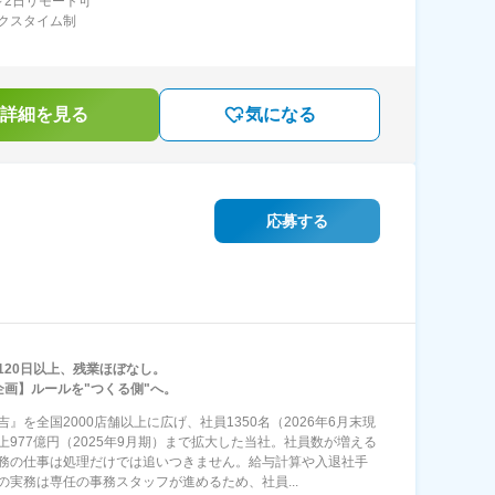
～2日リモート可
クスタイム制
詳細を見る
気になる
応募する
120日以上、残業ほぼなし。
企画】ルールを"つくる側"へ。
吉』を全国2000店舗以上に広げ、社員1350名（2026年6月末現
上977億円（2025年9月期）まで拡大した当社。社員数が増える
務の仕事は処理だけでは追いつきません。給与計算や入退社手
の実務は専任の事務スタッフが進めるため、社員...