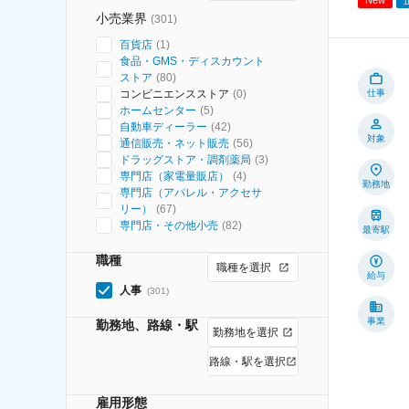
小売業界
(
301
)
百貨店
(
1
)
食品・GMS・ディスカウント
ストア
(
80
)
コンビニエンスストア
(
0
)
仕事
ホームセンター
(
5
)
自動車ディーラー
(
42
)
対象
通信販売・ネット販売
(
56
)
ドラッグストア・調剤薬局
(
3
)
専門店（家電量販店）
(
4
)
勤務地
専門店（アパレル・アクセサ
リー）
(
67
)
専門店・その他小売
(
82
)
最寄駅
職種
職種を選択
給与
人事
(
301
)
事業
勤務地、路線・駅
勤務地を選択
路線・駅を選択
雇用形態