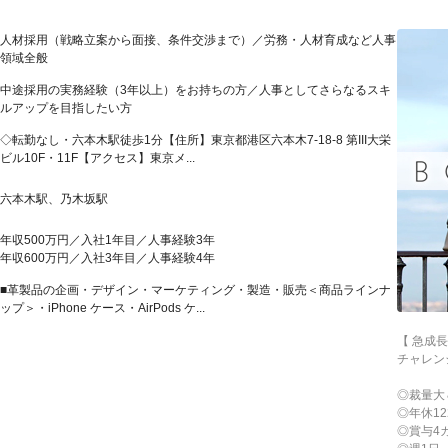
人材採用（戦略立案から面接、条件交渉まで）／労務・人材育成など人事
領域全般
中途採用の実務経験（3年以上）をお持ちの方／人事としてさらなるスキ
ルアップを目指したい方
◇転勤なし・六本木駅徒歩1分【住所】東京都港区六本木7-18-8 第III大栄
ビル10F・11F【アクセス】東京メ...
六本木駅、乃木坂駅
年収500万円／入社1年目／人事経験3年
年収600万円／入社3年目／人事経験4年
■革製品の企画・デザイン・マーケティング・製造・販売＜商品ラインナ
ップ＞・iPhone ケース・AirPods ケ...
【 急成
チャレン
◎裁量大
◎年休1
◎賞与4