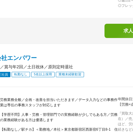
◎週1日
◎フレッ
求人
会社エンパワー
／賞与年2回／土日祝休／原則定時退社
転勤なし
5名以上採用
業種未経験歓迎
正社員
年間休日
労務業務全般／企画・改善を担当いただきます／データ入力などの事務作
【労務×
業は専任の事務スタッフが対応します
『買取大
【学歴不問】人事・労務・管理部門での実務経験が少しでもある方／労務
在）／売
の業務経験がある方は優遇します
ほど、労
【転勤なし／駅チカ】＜勤務地／本社＞東京都新宿区西新宿6丁目8-1 住
続きなど