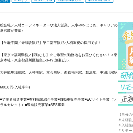
総合職／人材コーディネーターや法人営業、人事やをはじめ、キャリアの
選択肢が豊富♪
【学歴不問／未経験歓迎】第二新卒歓迎♪人柄重視の採用です！
【東京or福岡勤務／転勤なし】☆ご希望の勤務地をお選びください！＜東
京本社＞東京都品川区勝島1-3-49 加瀬ビル...
大井競馬場前駅、天神南駅、立会川駅、西鉄福岡駅、鮫洲駅、中洲川端駅
600万円(入社半年)
■労働者派遣事業■有料職業紹介事業■自動車販売事業■ECサイト事業（ソ
ラルセレクト）■製造販売事業■SES事業
【自分の
＃未経験
＃入社後
＃リモー