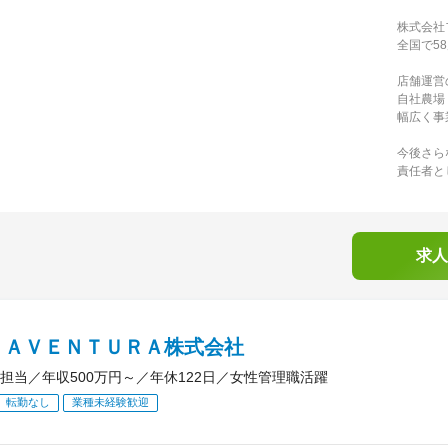
株式会社
全国で5
店舗運営
自社農場
幅広く事
今後さら
責任者と
求人
ＮＡＶＥＮＴＵＲＡ株式会社
担当／年収500万円～／年休122日／女性管理職活躍
転勤なし
業種未経験歓迎