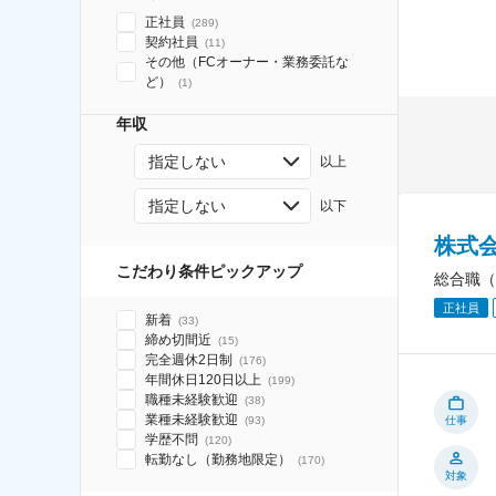
正社員
(
289
)
契約社員
(
11
)
その他（FCオーナー・業務委託な
ど）
(
1
)
年収
指定しない
以上
指定しない
以下
株式
こだわり条件ピックアップ
総合職（
正社員
新着
(
33
)
締め切間近
(
15
)
完全週休2日制
(
176
)
年間休日120日以上
(
199
)
職種未経験歓迎
(
38
)
業種未経験歓迎
(
93
)
仕事
学歴不問
(
120
)
転勤なし（勤務地限定）
(
170
)
対象