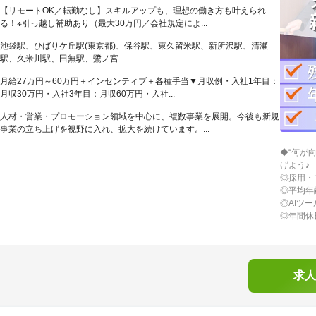
【リモートOK／転勤なし】スキルアップも、理想の働き方も叶えられ
る！※引っ越し補助あり（最大30万円／会社規定によ...
池袋駅、ひばりケ丘駅(東京都)、保谷駅、東久留米駅、新所沢駅、清瀬
駅、久米川駅、田無駅、鷺ノ宮...
月給27万円～60万円＋インセンティブ＋各種手当▼月収例・入社1年目：
月収30万円・入社3年目：月収60万円・入社...
人材・営業・プロモーション領域を中心に、複数事業を展開。今後も新規
事業の立ち上げを視野に入れ、拡大を続けています。...
◆“何が
げよう♪
◎採用・
◎平均年
◎AIツ
◎年間休
求人