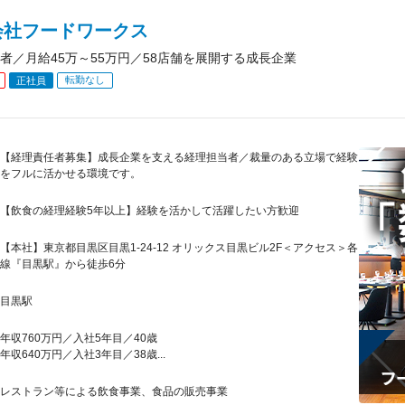
会社フードワークス
者／月給45万～55万円／58店舗を展開する成長企業
転勤なし
正社員
【経理責任者募集】成長企業を支える経理担当者／裁量のある立場で経験
をフルに活かせる環境です。
【飲食の経理経験5年以上】経験を活かして活躍したい方歓迎
【本社】東京都目黒区目黒1-24-12 オリックス目黒ビル2F＜アクセス＞各
線『目黒駅』から徒歩6分
目黒駅
年収760万円／入社5年目／40歳
年収640万円／入社3年目／38歳...
レストラン等による飲食事業、食品の販売事業