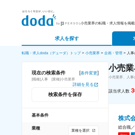
小売業界の転職・求人情報を掲載
求人を探す
詳細条件から探す
エージェ
転職・求人doda（デューダ）トップ
小売業界
企画・管理
人事
小売業
新着求人から探す
スカウト
[
]
現在の検索条件
条件変更
小売業界、人事
[職種]人事 [業種]小売業界
求人特集から探す
パートナ
詳細を見る
3
該当求人数
検索条件を保存
基本条件
株式
総合職／
業種
業種を選択
New