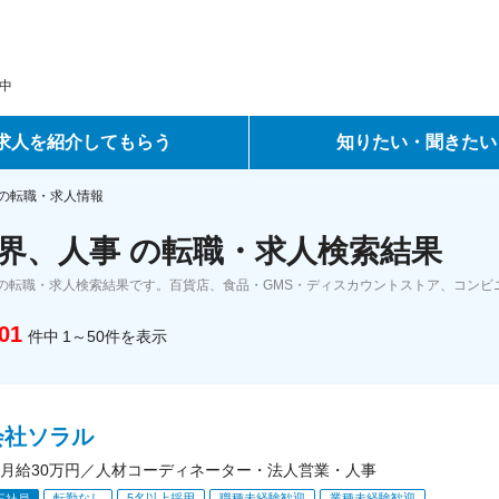
中
求人を紹介してもらう
知りたい・聞きたい
ントサービス
転職ノウハウ
の転職・求人情報
界、人事 の転職・求人検索結果
サービス
データで見る転職
の転職・求人検索結果です。百貨店、食品・GMS・ディスカウントストア、コンビ
ーエージェントサービス
コラム・インタビュー
01
件中
1～50
件
を表示
転職Q&A
会社ソラル
月給30万円／人材コーディネーター・法人営業・人事
転勤なし
5名以上採用
職種未経験歓迎
業種未経験歓迎
正社員