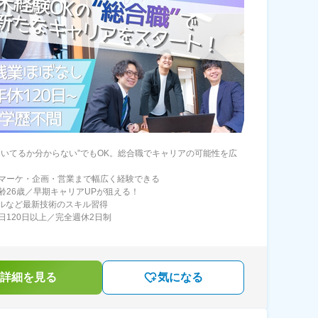
向いてるか分からない”でもOK。総合職でキャリアの可能性を広
マーケ・企画・営業まで幅広く経験できる
齢26歳／早期キャリアUPが狙える！
ールなど最新技術のスキル習得
日120日以上／完全週休2日制
詳細を見る
気になる