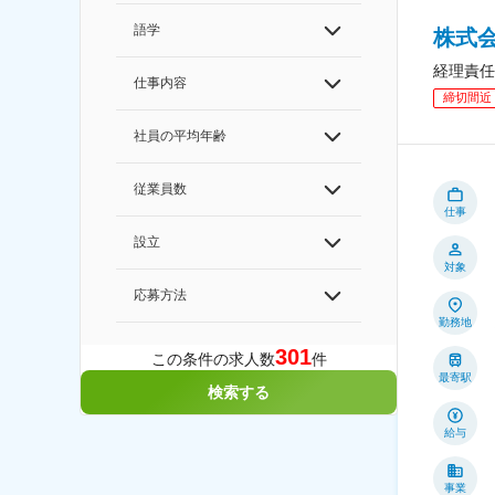
語学
株式
経理責任
仕事内容
締切間近
社員の平均年齢
従業員数
仕事
設立
対象
応募方法
勤務地
301
この条件の求人数
件
最寄駅
検索する
給与
事業