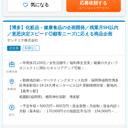
＜残業手当＞有＜給与補足＞■その他固定手当：在宅勤務手当※業
- 健康課題に真摯に向き合い、人々のコンディショニングをサポー
応募依頼する
さらなる事業成長に向け、コンディショニングを実装するための
気になる
績連動賞与あり賃金はあくまでも目安の金額であり、選考を通じ
トすることができる。
（エージェントサービス）
先進的な素材開発を担う担当者を募集します。
て上下する可能性があります。月給(月額)は固定手当を含めた表記
- 0→1の新しい取り組みに沢山チャレンジできる。
です。
■具体的な業務内容
■株式会社TENTIALについて
- 短期、中長期それぞれの素材開発業務
「健康に前向きな社会を創り、人類のポテンシャルを引き出
【博多】化粧品・健康食品の企画開発／残業月5H以内
- 開発～量産までの素材に関わる生産管理・品質管理マネジメント
す。」をミッションに掲げ、2018年の創業以来、急成長を続ける
／意思決定スピード◎顧客ニーズに応える商品企画
- 調達戦略立案～ステークスホルダーを巻き込みながらものづくり
スタートアップです。
をリード
サンテミナ株式会社
TENTIAL（テンシャル）は、2019年に誕生したコンディショニン
グブランドで、 アスリートの知見や最新の技術・研究を活用し、
正社員
転勤なし
■魅力・やりがい
機能性を軸とした、24時間365日、コンディショニングができる
- 健康課題に真摯に向き合い、人々のコンディショニングをサポー
製品を展開しています。
トすることができる。
～年間休日120日／女性活躍中／福利厚生充実／裁量の大きいプ
- 0→1の新しい取り組みに沢山チャレンジできる。
変更の範囲：全ての業務への転換あり
ロジェクトに関わりキャリアアップ可能～
- コンディショニングに関する知見を身に着けることができる。
仕事内容
「顧客ファースト」を追求した商品開発に興味はありますか？品
質、高実感のコスメ、サプリの開発担当者募集
＜勤務地詳細＞マーケティングオフィス住所：福岡県福岡市博多
■使用ツール
「Amazonベストセラーを何度も獲得している透明クッションフ
区博多駅前2-19-24大博センタービル11F 受動喫煙対策：敷地内喫
- Slack
ァンデーション」や「舐めるだけでデンタルケアができる犬用歯
勤務地
煙可能場所あり変更の範囲：会社の定める事業所
- Notion
【最寄り駅】
磨き粉」など、ニッチなマーケットに特化したオリジナルの化粧
- Google Workspace
祇園駅(福岡県)、櫛田神社前駅、博多駅
品、健康食品を開発し、独自ドメインや買う種モールで販売して
います。
＜予定年収＞500万円～800万円＜賃金形態＞月給制＜賃金内訳＞
■株式会社TENTIALについて
月額（基本給）：170,000円その他固定手当/月：154,000円～
「健康に前向きな社会を創り、人類のポテンシャルを引き出
今まで世に送り出してきた商品は、多くの人の「悩み」を解決
給与
350,000円固定残業手当/月：38,000円～60,000円（固定残業時間
す。」をミッションに掲げ、2018年の創業以来、急成長を続ける
し、何度もリピートして使い続けたくなるようなものばかりで
15時間0分/月）超過した時間外労働の残業手当は追加支給＜月給
スタートアップです。
す。その理由は、一切妥協のない当社の商品開発スタンスにあり
＞362,000円～580,000円（一律手当を含む）＜昇給有無＞有＜残
TENTIAL（テンシャル）は、2019年に誕生したコンディショニン