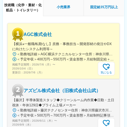
技術職（化学・素材・化
小売業界
固定給35万円以上
■当社について：
粧品・トイレタリー）
健康食品・医薬品（漢方薬シリーズ等）の企画、製造、販売を行
っています。1992年の当社の創立時から、時代は変化しました。
価値観が変わり、ライフスタイルが変わり、テクノロジーの進化
により社会のニーズも多様化し、お客さまから寄せられるお悩み
AGC株式会社
も幅広いものになってきました。 当社はお客さまの多様化するラ
イフスタイルの中で欠かせない化粧品、医薬品、健康食品を取り
【横浜※一般職/転勤なし】庶務・事務担当～開発部材の発注やDX
扱っています。
に向けたシステム利用等～
＜勤務地詳細＞AGC横浜テクニカルセンター住所：神奈川県横浜市鶴見区末広町1-1 勤務地最寄駅：JR線／弁天橋駅受動喫煙対策：敷地内喫煙可能場所あり変更の範囲：無
■取り扱い商品：
＜予定年収＞400万円～550万円＜賃金形態＞月給制固定給＋業績給＜賃金内訳＞月額（基本給）：230,000円～280,000円＜月給＞230,000円～280,000円＜昇給有無＞有＜残業手当＞有＜給与補足＞※上記はあくまで最低保証額です。実際にはこれまでの経験やスキルを考慮の上、決定します。年収には残業代は含めておりません。■昇給：年1回■賞与：年2回賃金はあくまでも目安の金額であり、選考を通じて上下する可能性があります。月給(月額)は固定手当を含めた表記です。
◇化粧品：「シンプルであること」と「コラーゲン」を追求し
掲載予定期間：
た、スキンケアブランド『パーフェクトワン』を展開。毎日のケ
2026/7/6（月）
〜
2026/10/4（日）
アで年齢とともに変化していく肌の若々しさを保ち、「未来のキ
気になる
更新日：
2026/7/6（月）
レイ」をサポートします。
◇健康食品：現代人は、生活スタイルの乱れなどから、体に必要
な栄養が不足しがちになっています。厳選した原料、当社の技術
アズビル株式会社（旧株式会社山武）
で、飲みやすさと品質にこだわった商品を皆さまの毎日に提案し
ています。
【藤沢】半導体製造スタッフ◆クリーンルーム内作業◆日勤・土日
祝休・年休129日◆プライム上場メーカー
変更の範囲：会社の定める業務
＜勤務地詳細＞藤沢テクノセンター住所：神奈川県藤沢市川名1-12-2 勤務地最寄駅：JR東海道本線／藤沢駅受動喫煙対策：屋内全面禁煙変更の範囲：会社の定める事業所（リモートワーク含む）
＜予定年収＞500万円～700万円＜賃金形態＞月給制特記事項なし＜賃金内訳＞月額（基本給）：320,000円～380,000円＜月給＞320,000円～380,000円＜昇給有無＞有＜残業手当＞有＜給与補足＞・昇給年1回（4月）・賞与年2回（6月・12月、2024年度実績：年8.28ヶ月）※あくまでも年収例となります。実際の給与は経験・スキルを考慮し、決定します。賃金はあくまでも目安の金額であり、選考を通じて上下する可能性があります。月給(月額)は固定手当を含めた表記です。
掲載予定期間：
2026/6/11（木）
〜
2026/9/9（水）