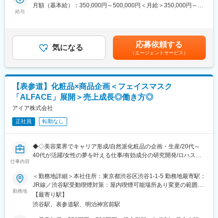
化まで携わっていただきます。
月額（基本給）：350,000円～500,000円＜月給＞350,000円～
ゆくゆくはゼネラリストとして幅広い業務に携わっていただきま
給与
変更の範囲：会社の定める業務
500,000円＜昇給有無＞有＜残業手当＞有＜給与補足＞想定年収
す。
はあくまでも目安の金額であり、選考を通じて経験・スキルを十
分考慮の上、当社規定により決定いたします。昇給/年1回(4月)賞
▽すぐにお任せしたい業務
与/年2回(7月・12月)、決算賞与賃金はあくまでも目安の金額であ
応募依頼する
・既存商品の商品開発（処方・包装資材）に伴う開発スケジュー
気になる
り、選考を通じて上下する可能性があります。月給(月額)は固定手
（エージェントサービス）
ル管理
当を含めた表記です。
・OEM委託先・資材会社との協業、連携及び管理
▽ゆくゆく任せたい業務
【表参道】化粧品×商品企画＜フェイスマスク
上記業務に加えて
「ALFACE」展開＞売上成長◎働き方◎
・既存商品および新商品のリニューアル企画・立案
・商品の商品説明書作成・配信
アイア株式会社
正社員
転勤なし
■就業環境：
社風は穏やかで非常に働きやすい会社です。産前産後・育児・介
護休暇制度も完備し、福利厚生も充実しています。特に、女性が
◆◇美容業界でキャリア形成/自然派化粧品の企画・生産/20代～
安心して就労することができる環境が整備されています。
40代が活躍/女性の夢を叶える仕事/有効成分の研究開発/ロハス製
仕事内容
薬◇◆
■同社の特徴
＜勤務地詳細＞本社住所：東京都渋谷区渋谷1-1-5 勤務地最寄駅：
【社会貢献活動に注力】
■業務内容：
JR線／渋谷駅受動喫煙対策：屋内喫煙可能場所あり変更の範囲：
「健康創造企業」として市民参加による学術シンポジウムなどを
当社の関連会社であるロハス製薬株式会社にて商品企画をお任せ
勤務地
会社の定める事業所
開催するとともに社会貢献活動にも力をいれております。特に女
【最寄り駅】
します。
性の自立支援の一環として、女性の活躍する場を守り、「女性の
渋谷駅、表参道駅、明治神宮前駅
笑顔を輝かせる」ための活動に力を入れています。社会貢献活動
■職務内容：