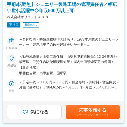
■組織構成：1名（40代男性）
丸めてシワにならず、洗濯機で洗える素材だけで作るので、アイ
甲府/転勤無】ジュエリー製造工場の管理責任者／幅広
※既存メンバーの方は別のブランドを担当いただく予定となってお
ロンやクリーニング不要
い世代活躍中◇年収500万以上可
ります。
●「一瞬できちんと」
株式会社オリエント４Ｃ’ｓ
立体的なパターン開発や縫製技術を取り入れエレガントで着やせ
■生産背景：中国がメインになります
すると評判
正社員
転勤なし
また、日本の技術力を世界へ広げるため、製造には以下の取り組
変更の範囲：会社の定める業務
みをおこなっております。
～育休復帰・時短勤務取得実績あり／1977年創業のジュエリーメ
ーカー／製造現場での改善経験をいかせる～
仕事内容
＼おすすめポイント／
＜勤務地詳細＞山梨工場住所：山梨県甲府市国母1-12-34 勤務地
・現場改善の経験を活かし、工場全体を変革できる裁量の大きな
最寄駅：甲斐住吉駅受動喫煙対策：屋内全面禁煙変更の範囲：会
ポジションです。単なる運営ではなく、製造部門の仕組みづくり
勤務地
社の定める事業所
【最寄り駅】
から組織改革まで担えるため、「工場長」「生産管理責任者」と
甲斐住吉駅、南甲府駅、国母駅
して培った経験をいかせます。
・70名規模の職人組織で技術継承と人材育成を推進できます。技
＜予定年収＞500万円～600万円＜賃金形態＞月給制＜賃金内訳＞
術やノウハウを仕組み化し、次世代へつないでいく重要なミッシ
月額（基本給）：384,615円～461,538円＜月給＞384,615円～
ョンを担います。
給与
461,538円＜昇給有無＞有＜残業手当＞有＜給与補足＞※経験・能
・子育てやライフイベントとの両立を大切にできる職場です。長
力考慮の上、決定いたします。■昇給：年2回（4月・10月）■賞
期的なキャリア形成を見据えながら、安心して組織運営に挑戦で
与：年2回（7月・12月）賃金はあくまでも目安の金額であり、選
きます。
考を通じて上下する可能性があります。月給(月額)は固定手当を含
応募依頼する
気になる
めた表記です。
（エージェントサービス）
■ミッション：
当社製造部では、現在部長1名・チームリーダー5名体制で組織運
営を行っています。メンバーは全員職人出身で技術力には定評が