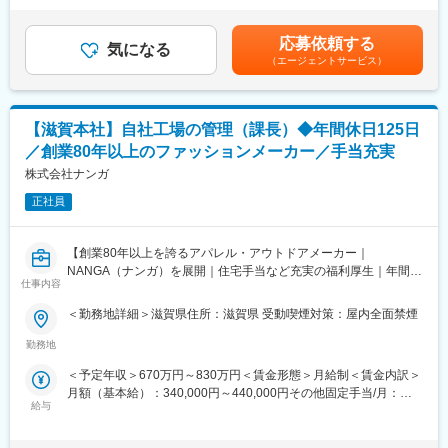
働きやすさを重視し、チームで協力しながらプロジェクトを進め
■業務詳細
追加支給＜月給＞494,433円～1,059,500円（一律手当を含む）＜
られます。業務改善や働き方の柔軟性にも取り組んでいます。
・ブランド方針やトレンド、市場ニーズを踏まえた素材・生地の
昇給有無＞無＜残業手当＞有＜給与補足＞予定年収はあくまでも
応募依頼する
企画および開発
気になる
目安の金額であり、選考を通じて上下する可能性があります。賃
■想定されるキャリアパス
（エージェントサービス）
・国内外サプライヤーの選定、関係構築、価格・納期など各種交
金はあくまでも目安の金額であり、選考を通じて上下する可能性
品質管理のスペシャリストとしての成長はもちろん、ブランド全
渉業務
があります。月給(月額)は固定手当を含めた表記です。
体の品質マネジメントや組織づくりなど幅広いキャリアアップが
・中長期的な素材開発戦略の立案と推進
目指せます。
・サンプル開発、改善・検証による最適素材の見極め
【滋賀本社】自社工場の管理（課長）◆年間休日125日
・MDやデザイナーと連携した素材開発方針の策定
■企業の特徴／魅力
／創業80年以上のファッションメーカー／手当充実
・品質、コスト、供給体制のバランスを考慮した素材マネジメン
当社は素材開発から品質管理まで一貫してブランド価値を高める
ト
株式会社ナンガ
ことに注力しており、お客様に長く愛される商品づくりに挑戦し
・計画生産によるコストメリットの創出
続ける企業です。
正社員
・海外工場との開発推進、サプライチェーン改善
変更の範囲：会社の定める業務
■扱うサービス
【創業80年以上を誇るアパレル・アウトドアメーカー｜
自社ブランド「coca」の商品企画～生地・資材調達、企画提案か
NANGA（ナンガ）を展開｜住宅手当など充実の福利厚生｜年間休
ら製造管理まで一貫して携われます。
仕事内容
日125日】
＜勤務地詳細＞滋賀県住所：滋賀県 受動喫煙対策：屋内全面禁煙
■組織構成
■募集概要：
少数精鋭で、職種の垣根なく全員でブランドを盛り上げる社風で
国内有数のダウンメーカーとして高品質なアウトドア製品を手掛
勤務地
す。企画やバイヤー、サイト運営担当とも密接に連携します。
ける当社の滋賀本社にて、自社工場を管理いただく課長クラスを
＜予定年収＞670万円～830万円＜賃金形態＞月給制＜賃金内訳＞
募集いたします。
■業務の魅力
月額（基本給）：340,000円～440,000円その他固定手当/月：
本社の生産チームと工場を繋ぎ、工場現場の安定した運営及びブ
ブランド成長を素材から支え、ものづくりの根幹に携わるやりが
給与
80,000円＜月給＞420,000円～520,000円＜昇給有無＞有＜残業手
ランドの生産力向上を統括いただくポジションです。
いがあります。ご自身のアイデアが商品に反映されやすい環境で
当＞無＜給与補足＞月給に役職手当を含む（80,000円）賞与あり
す。
（年2回／6月・12月）※業績に応じて支給（当社就業規則によ