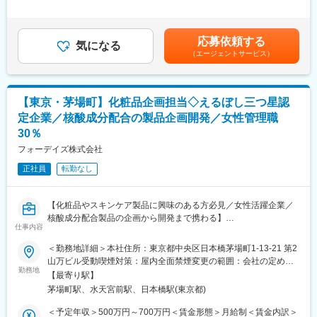
と考えております。
齢・能力等を考慮の上、決定 ■賞与：年2回（等級により賞与年4
■業務の魅力
共に当社における生産管理システムを構築いただける方を募集し
回の場合もある）賃金はあくまでも目安の金額であり、選考を通
異文化環境でのマネジメント力や課題解決力が身につき、異なる
ております。
じて上下する可能性があります。月給(月額)は固定手当を含めた表
商習慣・価値観を持つ現地スタッフと協働しながら、日本品質と
応募依頼する
気になる
記です。
のギャップを埋めていくプロセスは難易度も高く、同時に大きな
（エージェントサービス）
■業務詳細：下記のような業務を相談の上お任せいたします。
やりがいと成長機会があります。
・生産計画作成
現地スタッフ向けの技術・品質研修や、日本本社によるサポート
・工程と品質、コスト設計
体制を整えているほか、現地就業環境に合わせたシフト体制、各
・工程管理、外注先工場管理
種福利厚生も充実しています。
【東京・茅場町】化粧品企画担当◇えるぼし三つ星認
・納期管理、出荷スケジュール管理
定企業／核酸成分配合の製品企画開発／女性管理職
・社内における在庫、販売管理との調整業務
■キャリアパス
30％
・生産管理システムの企画業務など
現地責任者から本社管理職やグローバル生産管理職など、多様な
フォーデイズ株式会社
キャリアアップが可能です。
■当社について：
正社員
転勤なし
◇当社は、リテールテクノロジーで未来を創り、社会を豊かにす
変更の範囲：会社の定める業務
る会社です。創業以来小売の現場でITを活用し流通の生産性向
上、買い物体験のイノベーションにトライし続けてきました。第4
【化粧品やスキンケア製品に興味のある方必見／女性活躍企業／
次産業革命を迎える今、私たちはリテールAIで新しい流通の未来
核酸成分配合製品の企画から開発まで携わる】
を創り世界一の買い物体験を提供し、人々の暮らしを豊かにする
仕事内容
企業を目指しています。
■職務概要：
◇AIによる第四次産業革命は既存のビジネス構造を大きく変革
＜勤務地詳細＞本社住所：東京都中央区日本橋茅場町1-13-21 第2
お客様に対して提供する魅力的な化粧品の企画開発をコンセプト
し、顧客に新しい価値を提供します。わたしたちは流通市場とAI
山万ビル受動喫煙対策：屋内全面禁煙変更の範囲：会社の定める
づくり～最終的な製品化までの一連の流れをお任せします。
勤務地
テクノロジーを融合させることにより、Design Retail / Design
事業所
【最寄り駅】
Mediaという新しい市場を日本だけでなく、グローバルに創出し
茅場町駅、水天宮前駅、日本橋駅(東京都)
■業務詳細：
ていきます。2002年度に約200億円だった売上高は、2021年度に
一つの化粧品の企画開発をコンセプトづくりから、最終的な製品
5,000億円を達成、25倍近くの驚異的な成長を遂げております。
＜予定年収＞500万円～700万円＜賃金形態＞月給制＜賃金内訳＞