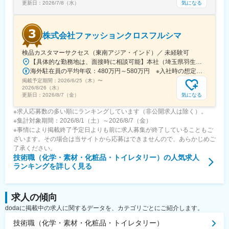
気になる
更新日：
2026/7/8（水）
株式会社ファッションクロスフルシマ
検品カスタマーサクセス（東南アジア・インド）／ 未経験可
【具体的な勤務地は、面接時に相談可能】本社（埼玉県羽生市）での研修後、東南アジア・インドの各拠点へ配属となります。▼本社埼玉県羽生市大字下羽生1073-1※屋内全面禁煙※変更の範囲：会社の定める事業所▼海外拠点中国・インド・ベトナム・バングラデシュ・インドネシアなど、当社の検品・生産拠点いずれかに配属。海外拠点は中国・ASEANを中心に複数展開しており、アパレル生産の最前線で品質管理に携われます。現地には日本人駐在員や経験豊富なスタッフが在籍しており、充実したサポート体制が整っています。さらに、「いきなり海外」ではなく、国内研修を経て段階的に業務を開始できる点も安心です。海外滞在期間も年間合計で半年程度の想定です。※海外拠点一覧※■中国…上海／南通／青島／大連／珠海／東莞／常州■ベトナム…ハノイ／ホーチミン ■インドネシア…ジャカルタ■バングラデシュ…ダッカ ■カンボジア…プノンペン■ミャンマー…ヤンゴン■フィリピン…マニラ■インド…グルガオン／ジャイプール／パニパット
海外駐在員の平均年収：480万円～580万円 ※入社時の想定年収は350万円～420万円となりますが、
掲載予定期間：
2026/6/25（木）
〜
2026/8/26（水）
気になる
更新日：
2026/8/7（金）
※求人応募数の多い順にランキングしています（非公開求人は除く）。
※集計対象期間：2026/8/1（土）～2026/8/7（金）
※事情により掲載終了予定日よりも前に求人募集が終了していることもご
ざいます。その場合は当サイトから応募はできませんので、あらかじめご
了承ください。
技術職（化学・素材・化粧品・トイレタリー）
の人気求人
ランキングを詳しく見る
求人の傾向
dodaに掲載中の求人に関するデータを、カテゴリごとにご紹介します。
技術職（化学・素材・化粧品・トイレタリー）