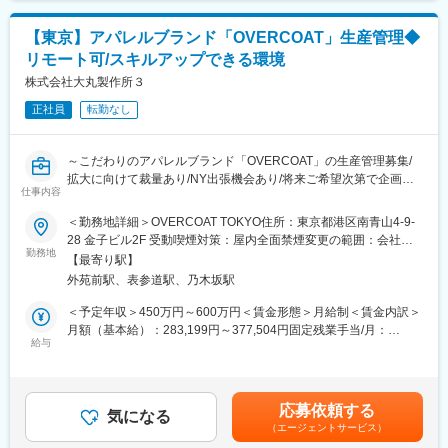
・その他付随業務
文化の相続という視点でも力を入れております。これからも社内
のDXを含め生産効率を上げてより社会により必要とされる企業に
【東京】アパレルブランド「OVERCOAT」生産管理◆
■同社の強み：
なってまいります。
リモート可/スキルアップできる環境
◎シュラフ(寝袋)やダウンジャケット、アパレル等の企画/生産/販
売を行う、国内有数のダウンメーカー。 創業80年以上の歴史を誇
株式会社大丸製作所３
変更の範囲：会社の定める業務
る老舗です。
正社員
転勤なし
◎NANGAの製品は素材作りから製品仕上げ、アフターケアに至る
まで、常に最良のモノづくりのために尽力しています。
独自設計の専門機器や優れた技術を持つ「河田フェザー株式会
～こだわりのアパレルブランド「OVERCOAT」の生産管理募集/
社」様とのタッグにより、高品質なダックダウンを使用した商品
拡大に向けて裁量あり/NY出張機会あり/将来ご希望次第で企画に
を展開。高品質なダウンの性能を十分に引き出すため、長年の経
仕事内容
携われるチャンスもあり～
験で培ったノウハウと、科学的研究に基づくデータを組み合わせ
＜勤務地詳細＞OVERCOAT TOKYO住所：東京都港区南青山4-9-
た設計を用いて、工場で丁寧に縫製しています。
オリジナルブランド「OVERCOAT」の生産管理として、国内の協
28 金子ビル2F 受動喫煙対策：屋内全面禁煙変更の範囲：会社の
◎近年では、環境に配慮した取り組みとして、お客様の羽毛布団
力工場やサプライヤーと連携し、製品の品質・納期・コスト管理
勤務地
定める事業所
を他のNANGA製品に仕立て直す「RE: ACT」にも力を入れていま
【最寄り駅】
を担当していただきます。NYにいる企画チーム、東京の営業チー
す。
外苑前駅、表参道駅、乃木坂駅
ム、全国各地に拠点がある生地屋、工場とをつなぐ、ブランドの
成長を支える重要なポジションです。
＜予定年収＞450万円～600万円＜賃金形態＞月給制＜賃金内訳＞
https://overcoatnyc.com/
月額（基本給）：283,199円～377,504円固定残業手当/月：
給与
91,800円～122,369円（固定残業時間45時間0分/月）超過した時
■業務内容：
間外労働の残業手当は追加支給＜月給＞374,999円～499,873円
国内工場・サプライヤーとの折衝、発注管理
（一律手当を含む）＜昇給有無＞有＜残業手当＞有＜給与補足＞
生産スケジュールの策定および進捗管理
予定年収はあくまでも目安の金額であり、選考を通じて上下する
応募依頼する
コスト管理、予算調整
気になる
可能性があります。賃金はあくまでも目安の金額であり、選考を
（エージェントサービス）
品質管理（サンプルチェック、検品業務）
通じて上下する可能性があります。月給(月額)は固定手当を含めた