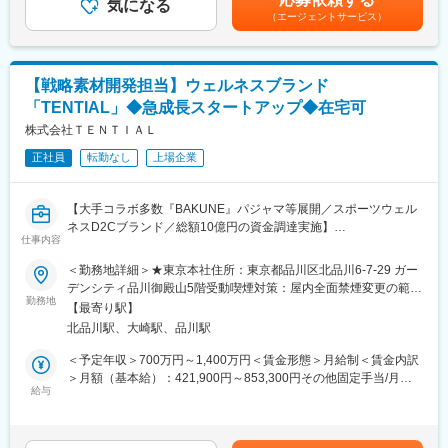
商品のコンセプト企画・立案から、リリースまでのスケジュール
気になる
績連動賞与あり賃金はあくまでも目安の金額であり、選考を通じ
（エージェントサービス）
管理・OEM先との連携を主にお任せをします。
て上下する可能性があります。月給(月額)は固定手当を含めた表記
ご興味があれば、ブランディングまで携わっていただくことが可
です。
能です。
【戦略素材開発担当】ウェルネスブランド
■募集背景
「TENTIAL」◆急成長スタートアップ◆在宅可
今後商品ラインナップを広げていくにあたり、一緒に機動力高く
開発を進めてくださる仲間を募集しています。
株式会社ＴＥＮＴＩＡＬ
▼ラインナップ例
正社員
転勤なし
上場企業
- Comforter（掛布団）
- Bed Pad（敷きパッド）
- Covering（カバー、シーツ）
【大手コラボ多数『BAKUNE』パジャマ等展開／スポーツウェル
- Mattress（マットレス）
ネスD2Cブランド／総額10億円の資金調達実施】
- Pillow（枕）
仕事内容
■お任せしたい役割
＜勤務地詳細＞★東京本社住所：東京都品川区北品川6-7-29 ガー
■具体的な業務内容
「コンディショニング」を世の中に実装していくため、短期・中
デンシティ品川御殿山5階受動喫煙対策：屋内全面禁煙変更の範
- 掛け布団、マットレス、枕等の企画・開発
長期視点での素材開発と改善を担います。お客様の声と市場動向
勤務地
囲：会社の定める事業所（リモートワーク含む）
- 新製品の立ち上げ
【最寄り駅】
を踏まえてMD・デザイナーと開発の方向性を定め、量産段階では
- 既存製品の価値向上
北品川駅、大崎駅、品川駅
生産管理から品質管理に至るまで、あらゆる点で素材商品のマネ
- 新製品の各種性能の定量・定性評価（寝心地などの官能評価）
ジメントを行います。
＜予定年収＞700万円～1,400万円＜賃金形態＞月給制＜賃金内訳
- 各販路でスムーズに販売開始できるよう全社的な調整リード
社内関係者、開発業務で協働する素材工場様と良好なパートナー
＞月額（基本給）：421,900円～853,300円その他固定手当/月：
- TENTIALの戦略を理解し、社内外の関係各所を巻き込みながら新
シップを構築しつつ、最適な調達戦略を立案・実行し、革新的な
給与
10,000円固定残業手当/月：152,100円～303,700円（固定残業時
商品の発売まで推進。
ものづくりの実現をリードいただきます。
間45時間0分/月）超過した時間外労働の残業手当は追加支給＜月
給＞584,000円～1,167,000円（一律手当を含む）＜昇給有無＞有
■魅力・やりがい
■募集背景