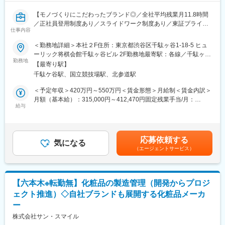
【モノづくりにこだわったブランド◎／全社平均残業月11.8時間
／正社員登用制度あり／スライドワーク制度あり／東証プライム
仕事内容
上場】
＜勤務地詳細＞本社２F住所：東京都渋谷区千駄ヶ谷1-18-5 ヒュ
クオリティにこだわりを持ち、トレンド感を意識したブランド
ーリック将棋会館千駄ヶ谷ビル 2F勤務地最寄駅：各線／千駄ヶ
『Steven Alan（スティーブンアラン）』のレディース生産管理担
勤務地
谷・国立競技場駅受動喫煙対策：屋内全面禁煙変更の範囲：会社
【最寄り駅】
当をお任せします。
の定める事業所
千駄ケ谷駅、国立競技場駅、北参道駅
Steven Alanをメインにご担当いただく想定ですが、他のブランド
も兼務で
＜予定年収＞420万円～550万円＜賃金形態＞月給制＜賃金内訳＞
ご対応いただく予定です！
月額（基本給）：315,000円～412,470円固定残業手当/月：
※ブランドの成長戦略に伴う対応品番数増加のための増員採用とな
給与
35,000円～45,800円（固定残業時間14時間0分/月）超過した時間
ります。
外労働の残業手当は追加支給＜月給＞350,000円～458,270円（一
律手当を含む）＜昇給有無＞有＜残業手当＞有＜給与補足＞※経
■業務詳細：
験、実力を考慮の上、当社規定により決定賃金はあくまでも目安
応募依頼する
・原料の開発､手配､ハンドリング
気になる
の金額であり、選考を通じて上下する可能性があります。月給(月
（エージェントサービス）
・サンプル～量産までの発注作成､背景設定､進行確認｡工場様との
額)は固定手当を含めた表記です。
交渉､商談｡
・ＭＤプランに基づく生産投入戦略立案(コスト､リードタイム､品
質バランス)
【六本木※転勤無】化粧品の製造管理（開発からプロジ
・商品トラブル対応､工場出張､新規背景開拓
ェクト推進）◇自社ブランドも展開する化粧品メーカ
・店舗ヘルプ業務､サポート 他
ー
※想定対応型数：年間 100～140型、シーズン 50～70型
株式会社サン・スマイル
■配属組織（生産管理）について：