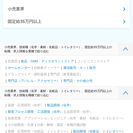
小売業界
固定給35万円以上
小売業界、技術職（化学・素材・化粧品・トイレタリー）、固定給35万円以上の
転職・求人情報を業種で絞り込む
百貨店
食品・GMS・ディスカウントストア
コンビニエンスストア
ホームセンター
自動車ディーラー
通信販売・ネット販売
ドラッグストア・調剤薬局
専門店（家電量販店）
専門店（アパレル・アクセサリー）
専門店・その他小売
小売業界、技術職（化学・素材・化粧品・トイレタリー）、固定給35万円以上の
転職・求人情報を職種で絞り込む
基礎・応用研究（化学）
製品開発（化学）
製造プロセス開発・工法開発（化学）
品質管理（化学）
技術営業・アプリケーションエンジニア（化学・素材・化粧品・トイレタリー）
その他製造・生産
分析・解析・測定・各種評価試験
基礎・応用研究（化粧品・トイレタリー）
製品開発（化粧品・トイレタリー）