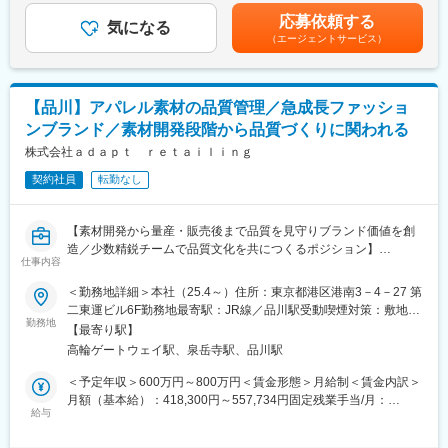
ます。
業手当＞有＜給与補足＞■給与改定：あり■賞与：年2回（計2ヶ月
グブランドで、 アスリートの知見や最新の技術・研究を活用し、
応募依頼する
気になる
分※昨年実績）賃金はあくまでも目安の金額であり、選考を通じて
機能性を軸とした、24時間365日、コンディショニングができる
（エージェントサービス）
商品開発においては、
上下する可能性があります。月給(月額)は固定手当を含めた表記で
製品を展開しています。
”お客様が求めているものしか商品化をしない”
す。
という絶対的ルールを設けています。そのため、会社都合での商
変更の範囲：全ての業務への転換あり
【品川】アパレル素材の品質管理／急成長ファッショ
品開発や売れやすそうといった感覚での商品開発は、一切いたし
ンブランド／素材開発段階から品質づくりに関われる
ません。
「本当にお客様が求めるものを、そして実感できる商品を、納得
株式会社ａｄａｐｔ ｒｅｔａｉｌｉｎｇ
するまで腰を据えて作りたい。」そんな商品開発に熱意を持って
契約社員
転勤なし
取り組んでいただける方を募集いたします。ぜひ当社で、お客様
のニーズに応える商品を作りませんか？
【素材開発から量産・販売後まで品質を見守りブランド価値を創
【業務内容】
造／少数精鋭チームで品質文化を共につくるポジション】
・市場調査、競合他社商品の調査
仕事内容
■業務概要
・新商品（コスメ、サプリ）に関する処方検討や、製造工程の調
当社のアパレルブランドにおいて、素材開発・生地開発から量
＜勤務地詳細＞本社（25.4～）住所：東京都港区港南3－4－27 第
整及び交渉
産、販売後まで一貫して品質向上を推進していただきます。お客
二東運ビル6F勤務地最寄駅：JR線／品川駅受動喫煙対策：敷地内
・既存商品の改善企画
様に長く愛される製品づくりのため、トレンドや価格だけでなく
勤務地
全面禁煙変更の範囲：会社の定める事業所
・新商品や既存商品のパッケージ企画
【最寄り駅】
着心地・耐久性・機能性・安定した品質までを重視し、品質文化
・化粧品や健康食品の商品企画から納品までのハンドリング（パ
高輪ゲートウェイ駅、泉岳寺駅、品川駅
を組織全体で醸成することがミッションです。
ートナー企業との調整）など
＜予定年収＞600万円～800万円＜賃金形態＞月給制＜賃金内訳＞
■業務詳細
月額（基本給）：418,300円～557,734円固定残業手当/月：
【当社の魅力】
・生地や素材の品質評価および簡易品質試験の実施
給与
81,699円～108,932円（固定残業時間25時間0分/月）超過した時
■社長自身も商品企画、開発、販促企画などのマーケティングを一
・素材開発段階での品質リスク分析および染料・素材設計での品
間外労働の残業手当は追加支給＜月給＞499,999円～666,666円
貫して直接携わっていることかが当社の強みで、意思決定のスピ
質改善提案