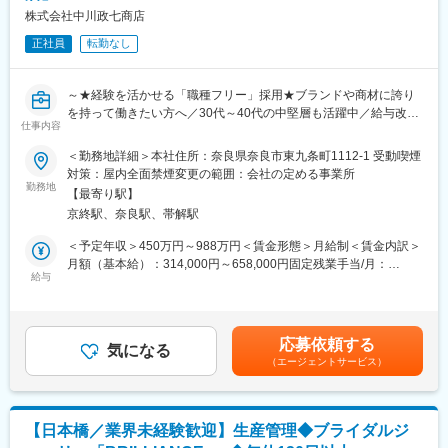
ひねりの効いたアメリカントラッド、オーセンティックなアメリ
株式会社中川政七商店
■就業環境：完全週休二日制、服装自由、快適なオフィス環境で
カンカジュアルをベースに、シンプルで着心地がよいアイテムと
正社員
転勤なし
す。
スタイルを提案している。
■企業の特徴/魅力：2026年1月よりAnyMind Group（東証グロー
変更の範囲：無
～★経験を活かせる「職種フリー」採用★ブランドや商材に誇り
ス上場）に参画。SNS・インフルエンサーマーケに強みを持つ同
を持って働きたい方へ／30代～40代の中堅層も活躍中／給与改定
社と、小売業界で深い知見を持つサン・スマイルのシナジーによ
仕事内容
年2回＆充実の福利厚生◎～
り、さらなる事業拡大を目指します。海外の香水を販売する輸入
商社としてスタートし化粧品、雑貨へと自社ブランドを拡大。代
＜勤務地詳細＞本社住所：奈良県奈良市東九条町1112-1 受動喫煙
■業務概要：
表的な自社ブランド『MASCODE（マスコード）』
対策：屋内全面禁煙変更の範囲：会社の定める事業所
ご自身の専門性やご経験・実績に基づき、選考を通して具体的な
勤務地
『CHOOSY（チューシー）』『RISM(リズム）』、代理店ブラン
【最寄り駅】
職務内容をすり合わせさせていただきます。
ド『Biodance（バイオダンス）』、『I'M MEME（アイムミ
京終駅、奈良駅、帯解駅
ミ）』等を、全国約3万店の小売のお客様に展開していただいてい
＜想定される領域＞
ます。取引先も順調に増え、売り上げ高は、2012年に67憶円から
＜予定年収＞450万円～988万円＜賃金形態＞月給制＜賃金内訳＞
・マネジメント・生産管理
2025年は127億円まで拡大しました。幅広いカテゴリー展開と商
月額（基本給）：314,000円～658,000円固定残業手当/月：
・デザイン・広報・テクノロジー領域
給与
品力を強みに成長を遂げてきた当社では、店頭実績が伸びている
66,000円～102,000円（固定残業時間33時間48分/月）超過した時
・海外ビジネス
のはもちろん、SNSでのインフルエンサーマーケティングや人事
間外労働の残業手当は追加支給＜月給＞380,000円～760,000円
上記のように幅広いフィールドがあります。
戦略にも積極的に取り組んでおり、安心して就業いただけます。
（一律手当を含む）＜昇給有無＞有＜残業手当＞有＜給与補足＞※
※入社時期は柔軟に相談可能です。
経験・実績やご希望に応じて内定時にご提示します■待遇条件・昇
応募依頼する
※勤務地は奈良本社となります。
気になる
変更の範囲：会社の定める業務
給・賞与：・給与改定：年2回・賞与：年1回賃金はあくまでも目
（エージェントサービス）
安の金額であり、選考を通じて上下する可能性があります。月給
■ポジションの魅力ポイント：
(月額)は固定手当を含めた表記です。
＼スキルを最大化するマッチング／
選考を通じて、あなたのキャリアが最も輝く役割を共に検討しま
【日本橋／業界未経験歓迎】生産管理◆ブライダルジ
す。