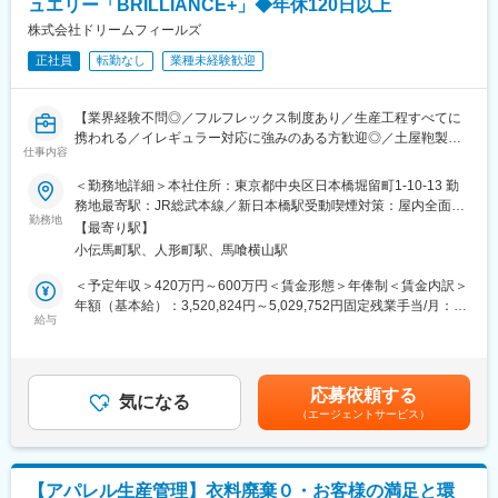
ュエリー「BRILLIANCE+」◆年休120日以上
＼奈良から全国、そして世界へ／
株式会社ドリームフィールズ
産地を支え、工芸の未来を創るダイナミックな仕事に携われま
正社員
転勤なし
業種未経験歓迎
す。
＼成長を支える充実の制度／
【業界経験不問◎／フルフレックス制度あり／生産工程すべてに
給与改定年2回や、習い事支援制度（半額補助）など学ぶ姿勢を全
携われる／イレギュラー対応に強みのある方歓迎◎／土屋鞄製造
力で応援します。
仕事内容
所を母体とするハリズリーグループ・安定性◎】
＜勤務地詳細＞本社住所：東京都中央区日本橋堀留町1-10-13 勤
■同社の特徴
ブリリアンス・プラスの生産管理では、まだ世に出ていない商品
務地最寄駅：JR総武本線／新日本橋駅受動喫煙対策：屋内全面禁
株式会社中川政七商店は、享保元年（1716年）に奈良で創業し、
が発売するまでの業務と受注生産方式のため、お客様に発送する
勤務地
煙変更の範囲：会社の定める事業所（リモートワーク含む）
手績み手織りの麻織物を原点に、日本各地の工芸技術を活かした
【最寄り駅】
前の商品の発注～入荷までの業務を担当頂きます。
生活雑貨・衣類・食品・ギフト用品の企画・製造・販売を行う企
小伝馬町駅、人形町駅、馬喰横山駅
ブリリアンス・プラスの商品を通じてお客様に商品が届くまでの
業です。
風上から風下まで全ての工程に携わることができ、ブランドの質
＜予定年収＞420万円～600万円＜賃金形態＞年俸制＜賃金内訳＞
全国に直営店を展開し、「日本の工芸を元気にする！」をビジョ
を担う、やりがいがあるお仕事です！
年額（基本給）：3,520,824円～5,029,752円固定残業手当/月：
ンに、独自の商品開発やブランド運営、産地支援、教育事業・コ
給与
56,598円～80,854円（固定残業時間25時間0分/月）超過した時間
ンサルティング事業にも取り組み、伝統技術を現代の暮らしに根
■具体的な業務内容＞
外労働の残業手当は追加支給＜月額＞350,000円～500,000円（12
付かせるものづくりを推進しています。
・商品の発注、検品（品質管理および、品質基準の設定や見直
分割）（一律手当を含む）＜昇給有無＞有＜残業手当＞有＜給与
し、業務委託先との効率的な連携） ※品質管理は発売前はデザ
補足＞予定年収はあくまでも目安の金額であり、選考を通じて上
変更の範囲：会社の定める業務
応募依頼する
インチームが、発売後は生産管理が担う
気になる
下する可能性があります。■昇給：年1回（5月）■決算賞与賃金は
（エージェントサービス）
・商品管理（MDと連携し、商品の情報を完成させる。また、廃番
あくまでも目安の金額であり、選考を通じて上下する可能性があ
対応など）
ります。月給(月額)は固定手当を含めた表記です。
・伝票発行
・原価管理
【アパレル生産管理】衣料廃棄０・お客様の満足と環