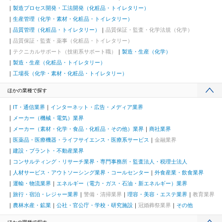
製造プロセス開発・工法開発（化粧品・トイレタリー）
生産管理（化学・素材・化粧品・トイレタリー）
品質管理（化粧品・トイレタリー）
品質保証・監査・化学法規（化学）
品質保証・監査・薬事（化粧品・トイレタリー）
テクニカルサポート（技術系サポート職）
製造・生産（化学）
製造・生産（化粧品・トイレタリー）
工場長（化学・素材・化粧品・トイレタリー）
ほかの業種で探す
IT・通信業界
インターネット・広告・メディア業界
メーカー（機械・電気）業界
メーカー（素材・化学・食品・化粧品・その他）業界
商社業界
医薬品・医療機器・ライフサイエンス・医療系サービス
金融業界
建設・プラント・不動産業界
コンサルティング・リサーチ業界・専門事務所・監査法人・税理士法人
人材サービス・アウトソーシング業界・コールセンター
外食産業・飲食業界
運輸・物流業界
エネルギー（電力・ガス・石油・新エネルギー）業界
旅行・宿泊・レジャー業界
警備・清掃業界
理容・美容・エステ業界
教育業界
農林水産・鉱業
公社・官公庁・学校・研究施設
冠婚葬祭業界
その他