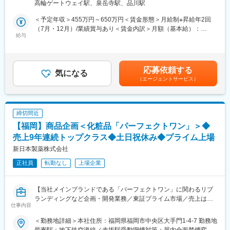
高輪ゲートウェイ駅、泉岳寺駅、品川駅
「毎日変化する女性のお肌に対応できる美容製品を作りたい」と
■事業内容
いう想いから、保湿、透明感、ハリツヤ… など、
＜予定年収＞455万円～650万円＜賃金形態＞月給制※昇給年2回
当社は2011年設立のアパレル企業で、自社サイトを中心にアパレ
ひとりひとりの肌悩みに寄り添うアイテムを展開しています。
（7月・12月）/業績賞与あり＜賃金内訳＞月額（基本給）：
ル商品の店舗運営や通信販売を展開。『coca』ブランドは「大人
給与
312,566円～446,466円＜月給＞379,166円～541,666円（一律手
のためのファストファッション」をコンセプトに、リーズナブル
■当社の特徴：
当を含む）＜昇給有無＞有＜残業手当＞有＜給与補足＞予定年収
でオシャレなアイテムを提供し、多くの女性に支持されていま
デビュー40周年を迎えた「LOUNIE」を筆頭に、「COCO
はあくまでも目安の金額であり、選考を通じて上下する可能性が
す。
DEAL」「Stola.」「LILLIAN CARAT」の4つのレディースブラン
あります。賃金はあくまでも目安の金額であり、選考を通じて上
応募依頼する
気になる
ドを展開しています。メーカーとして自社内にデザイナーを抱え
下する可能性があります。月給(月額)は固定手当を含めた表記で
（エージェントサービス）
■業務内容
る当社では、綿密なマーケティングの元、差別化されたデザイン
す。
アパレルブランド『coca』の品質管理担当としてご就業いただき
の商品を企画。また、商社として素材の調達・海外工場との貿易
ます。事業全体の中で、商品の品質向上および管理を担当しま
も手掛けています。商品企画から生産、販売までを一貫して担う
す。
SPA業態だからこそ、高品質で差別化された商品をお客様へ提案
締切間近
◎業務詳細
することができます。
【福岡】商品企画＜化粧品「パーフェクトワン」＞◆
・サンプルの検品業務
・生地の品質管理
売上9年連続トップクラス◆土日祝休み◆プライム上場
変更の範囲：会社の定める業務
・製品の品質向上に向けたアクション
新日本製薬株式会社
・貿易関連業務
正社員
転勤なし
上場企業
■組織構成
・事業部人数：60名
【当社メインブランドである「パーフェクトワン」に関わるリブ
ランディングなど企画・開発業務／東証プライム市場／売上は右
■魅力
仕事内容
肩上がりで過去最高を推移／オールインワンスキンケア国内売上9
◎裁量大の環境
年連続トップクラス／業績好調な経営基盤】
少数精鋭の組織で、自由度の高い環境で働けます。
＜勤務地詳細＞本社住所：福岡県福岡市中央区大手門1-4-7 勤務地
◎キャリアアップ支援