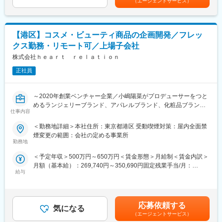
（エージェントサービス）
■具体的な業務内容
金額であり、選考を通じて上下する可能性があります。月給(月額)
く、中長期的な挑戦を通じて達成されるべきものだと私たちは考
・アパレルウェアの企画・開発
は固定手当を含めた表記です。
えています。また、事業の推進のみならず、組織全体および個々
・新製品の立ち上げ
の従業員が持つポテンシャルを引き出すことが不可欠と考えてい
・既存製品の価値向上
ます。これらの背景から従業員が自らのポテンシャルを最大限に
【港区】コスメ・ビューティ商品の企画開発／フレッ
・新製品の各種性能の定量・定性評価（着心地などの官能評価）
発揮できるようサポートする制度を策定しました。
クス勤務・リモート可／上場子会社
・各販路でスムーズに販売開始できるよう全社的な調整リード
・TENTIALの戦略を理解し、社内外の関係各所を巻き込みながら
株式会社ｈｅａｒｔ ｒｅｌａｔｉｏｎ
変更の範囲：会社の定める業務
新商品の発売まで推進。
正社員
■魅力・やりがい
・健康課題に真摯に向き合い、人々のコンディショニングをサポ
～2020年創業ベンチャー企業／小嶋陽菜がプロデューサーをつと
ートすることができる。
めるランジェリーブランド、アパレルブランド、化粧品ブランド
・0→1の新しい取り組みに沢山チャレンジできる。
仕事内容
を展開／ビューティラインの商品企画開発をお任せ／土日祝休・
フレックス・リモート可～
＜勤務地詳細＞本社住所：東京都港区 受動喫煙対策：屋内全面禁
■使用ツール
煙変更の範囲：会社の定める事業所
・Slack
小嶋陽菜プロデュースブランドである「Her lip to BEAUTY」のブ
勤務地
・Notion
ランディング・展開のため、ビューティー商品の開発に関わる幅
・Google Workspace
＜予定年収＞500万円～650万円＜賃金形態＞月給制＜賃金内訳＞
広い業務をお任せします。
月額（基本給）：269,740円～350,690円固定残業手当/月：
「Her lip to BEAUTY」は、自分に向き合う時間の大切さをテーマ
■株式会社TENTIALについて
給与
87,400円～113,600円（固定残業時間45時間0分/月）超過した時
に、“触れていたくなる肌”“好きな香りを纏う”ことに着目した、
「健康に前向きな社会を創り、人類のポテンシャルを引き出
間外労働の残業手当は追加支給＜月給＞357,140円～464,290円
心地よく気品あふれるフレグランス・ボディケアアイテムを展開
す。」をミッションに掲げ、2018年の創業以来、急成長を続ける
（一律手当を含む）＜昇給有無＞有＜残業手当＞有＜給与補足＞■
しています。
スタートアップです。
賞与年2回 ※本人実績による■昇給年2回 ※本人実績による賃金はあ
応募依頼する
TENTIAL（テンシャル）は、2019年に誕生したコンディショニン
気になる
くまでも目安の金額であり、選考を通じて上下する可能性があり
▼業務内容
（エージェントサービス）
グブランドで、 アスリートの知見や最新の技術・研究を活用し、
ます。月給(月額)は固定手当を含めた表記です。
・コンセプト立案、設計