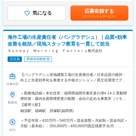
・品質基準の策定・運用フロー構築
（年2回／6月・12月）※業績に応じて支給（当社就業規則によ
・国内外工場への技術指導・監査
■同社の強み：
る）賃金はあくまでも目安の金額であり、選考を通じて上下する
応募依頼する
・不具合品の原因調査・分析
◎シュラフ(寝袋)やダウンジャケット、アパレル等の企画/生産/販
気になる
可能性があります。月給(月額)は固定手当を含めた表記です。
（エージェントサービス）
・アフターケア部門と連携した製品改善
売を行う、国内有数のダウンメーカー。 創業80年以上の歴史を誇
・検品体制の構築・管理
る老舗です。
・資材・製品の品質チェックと承認業務
◎NANGAの製品は素材作りから製品仕上げ、アフターケアに至る
まで、常に最良のモノづくりのために尽力しています。
海外工場の生産責任者（バングラデシュ）｜品質×効率
課長候補として品質管理の視点を部門間で共有し、改善のサイク
独自設計の専門機器や優れた技術を持つ「河田フェザー株式会
改善を統括／現地スタッフ教育を一貫して担当
ルを回すことも求められます。
社」様とのタッグにより、高品質なダックダウンを使用した商品
品質課題の傾向を把握し、ブランド「NANGA」としての基準設定
Ｓｕｎｄａｙ Ｍｏｒｎｉｎｇ Ｆａｃｔｏｒｙ株式会社
を展開。高品質なダウンの性能を十分に引き出すため、長年の経
を進めていただきます。
験で培ったノウハウと、科学的研究に基づくデータを組み合わせ
正社員
業種未経験歓迎
た設計を用いて、工場で丁寧に縫製しています。
■ポジションの魅力：
◎近年では、環境に配慮した取り組みとして、お客様の羽毛布団
・自社工場を構えており、企画・生産・品質の密な連携が可能。
を他のNANGA製品に仕立て直す「RE: ACT」にも力を入れていま
【バングラデシュ現地縫製工場の生産責任者／日本品質の維持・
・品質管理の実務だけでなく、基準策定や監査・改善の推進など
す。
向上と生産効率化を推進する中核ポジション／異文化環境でグロ
にも携わることができる裁量あるポジション
仕事内容
ーバルな成長を実感】
＜勤務地詳細＞本社住所：福岡県福岡市東区多の津4-14-1 受動喫
■同社の強み：
当社は、「バングラデシュの児童労働をなくすために」アパレル
煙対策：屋内全面禁煙変更の範囲：会社の定める事業所（リモー
◎シュラフ(寝袋)やダウンジャケット、アパレル等の企画/生産/販
事業を始めました。
勤務地
トワーク含む）
売を行う、国内有数のダウンメーカー。 創業80年以上の歴史を誇
【最寄り駅】
オーガニックコットンのベビー服ブランド「Haruulala organic」
る老舗です。
柚須駅、箱崎駅、貝塚駅(福岡県)
などオリジナルブランドの展開を主軸に、100着からの小ロット
◎NANGAの製品は素材作りから製品仕上げ、アフターケアに至る
生産が可能なOEM生産事業なども展開しています。
＜予定年収＞420万円～540万円＜賃金形態＞月給制＜賃金内訳＞
まで、常に最良のモノづくりのために尽力しています。
創設背景：『貧困の連鎖を、今、私たちの世代で終わらせよ
月額（基本給）：350,000円～450,000円固定残業手当/月：
独自設計の専門機器や優れた技術を持つ「河田フェザー株式会
う。』 https://sundaymorning-f.com/vision/
給与
46,461円～59,735円（固定残業時間20時間0分/月）超過した時間
社」様とのタッグにより、高品質なダックダウンを使用した商品