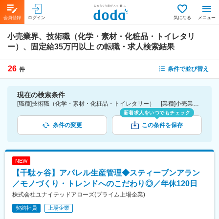
会員登録
ログイン
気になる
メニュー
小売業界、技術職（化学・素材・化粧品・トイレタリ
ー）、固定給35万円以上
の転職・求人検索結果
26
条件で並び替え
件
現在の検索条件
[職種]技術職（化学・素材・化粧品・トイレタリー） [業種]小売業界 [詳細条件](待遇・福利厚生)固定給35万円以上
新着求人をいつでもチェック
条件の変更
この条件を保存
NEW
【千駄ヶ谷】アパレル生産管理◆スティーブンアラン
／モノづくり・トレンドへのこだわり◎／年休120日
株式会社ユナイテッドアローズ(プライム上場企業)
契約社員
上場企業