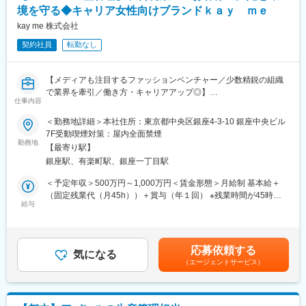
・納期管理（フェアや長期休業時の対応）
境を守る◆キャリア女性向けブランドｋａｙ ｍｅ
・在庫管理（棚卸し）
・業務フローの見直し、取り決め
kay me 株式会社
・工場・サプライヤー折衝
契約社員
転勤なし
・貯蔵品・備品管理（品質管理）
・修理対応 など
【メディアも注目するファッションベンチャー／少数精鋭の組織
※業務で使用する主なツール：Workplace (社内コミュニケーショ
で業界を牽引／働き方・キャリアアップ◎】
ン)、Google Workspace、WhatsAppｍLINEビジネス、社内受注
仕事内容
管理システム
【主なミッション】
＜勤務地詳細＞本社住所：東京都中央区銀座4-3-10 銀座中央ビル
※将来的には、MD業務も担っていただく可能性があります。
キャリア層の女性をターゲットとしたワンピース、スーツなどの
7F受動喫煙対策：屋内全面禁煙
<MD業務例>商品開発/改廃のための市場調査/プライシング/コスト
生産管理全般をお任せします。
勤務地
管理
【最寄り駅】
製品の生産/販売/在庫等に関する数的分析を行い、最適な生産量を
銀座駅、有楽町駅、銀座一丁目駅
計画します。
■組織体制：生産管理 ３名
＜予定年収＞500万円～1,000万円＜賃金形態＞月給制 基本給＋
【業務内容】
（固定残業代（月45h））＋賞与（年１回） ※残業時間が45時間
■BRILLIANCE+（ブリリアンス・プラス）：
・製品知識、現状の管理方法を理解
給与
を超えた場合は追加で支給＜賃金内訳＞月額（基本給）：
[ブランドHP] https://www.brilliance.co.jp/
・予算及び品質基準、納期管理や交渉
312,100円～624,200円固定残業手当/月：104,600円～209,100円
ダイヤモンドジュエリーに特化した宝飾店。ダイヤモンドの取扱
（固定残業時間45時間0分/月）超過した時間外労働の残業手当は
数は国内最多級の30,000個以上、予算や品質、シェイプなどを細
kay meブランドの工場との取引を円滑に進めて頂き、サスティナ
追加支給＜月給＞416,700円～833,300円（一律手当を含む）＜昇
かく設定して選ぶことが可能です。
応募依頼する
ビリティを意識した生産体制を構築していただきます。生産はも
気になる
給有無＞有＜残業手当＞有＜給与補足＞※現職の年収を考慮し決定
さらには、ダイヤモンドのルースのみを贈る新しいプロポーズの
（エージェントサービス）
ちろん、社長とともに全社的な視点で数値分析にもとづく的確な
ジュニアからの参画：年収500万円以上（ポテンシャル採用）ミ
形『ダイヤモンドでプロポーズ』を業界に先駆けてご提案するな
生産～販売体制の強化、マネジメントにもお力添えいただきま
ドルからの参画：年収500～800万円（経験採用）シニアからの参
ど、選択肢を豊富に取り揃えています。
す。
画：年収800～1,000万円（実績採用）＜報酬＞基本給＋（固定残
また、ほとんどのジュエリーを受注生産で製造しているため、過