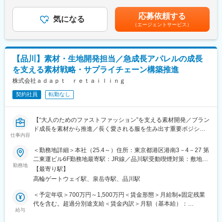
（一律手当を含む）＜昇給有無＞無＜残業手当＞有賃金はあくま
ードが早いです。
・サプライヤーとの品質基準調整や工場との品質改善活動推進
でも目安の金額であり、選考を通じて上下する可能性がありま
商品企画業務のすべてに関わることができますので、裁量も大
応募依頼する
・量産可否判断および品質基準管理、オペレーションチームと連
気になる
す。月給(月額)は固定手当を含めた表記です。
きくスキルアップすることが可能です。
（エージェントサービス）
携した納期・品質管理
少数精鋭の会社ですので、社長自身社員の成長を第一に考えて
・販売後の商品評価分析や顧客の声を活用した品質改善
おり、この仕事を通しての独立支援なども行っています。
・品質基準・品質管理体制の構築と継続的な改善活動
■残業なしで売上を上げるということをモットーにしていますの
で、残業の多い現職の働き方を変えたいという方にはぴったりの
【品川】素材・生地開発担当／急成長アパレルの成長
■扱うサービス
環境です。
を支える素材戦略・サプライチェーン構築推進
当社が展開するアパレルブランドの商品全般を対象とし、素材開
■実際の「製造」に関してはOEM企業に委託。最高の商品を作る
発から製造・販売まで一貫した品質管理を担当します。
株式会社ａｄａｐｔ ｒｅｔａｉｌｉｎｇ
ため、私たちの商品にかける熱意や、こだわりを委託先に伝え、
製造工程での調整や交渉も重要な役割。
契約社員
転勤なし
■組織構成
少数精鋭の専門チームで運営しており、企画・素材開発・生産管
変更の範囲：会社の定める業務
理チームと密に連携しながら業務を進めます。
【“大人のためのファストファッション”を支える素材開発／ブラン
ド成長を素材から推進／長く愛される服を生み出す重要ポジショ
■業務の魅力
仕事内容
ン】
単なる品質チェックに留まらず、企画・素材開発段階から品質づ
■業務概要
＜勤務地詳細＞本社（25.4～）住所：東京都港区港南3－4－27 第
くりに関与できます。組織拡大フェーズにあるため、品質管理体
当社が運営するアパレルブランド「coca」にて、素材・生地開発
二東運ビル6F勤務地最寄駅：JR線／品川駅受動喫煙対策：敷地内
制や仕組みづくりも主体的に推進できます。
担当としてブランドの根幹を担うポジションです。単なるトレン
勤務地
全面禁煙変更の範囲：会社の定める事業所
【最寄り駅】
ド追随ではなく、お客様に日常的に寄り添い、長く愛される価値
■教育体制
高輪ゲートウェイ駅、泉岳寺駅、品川駅
ある素材の企画・開発、調達、サプライチェーンの構築および改
経験者を歓迎しつつ、社内外の関係者と連携しながらOJTや知識
善、品質やコストの最適化まで幅広い業務をお任せします。企
＜予定年収＞700万円～1,500万円＜賃金形態＞月給制※固定残業
共有を重ね、専門性をさらに高められる環境です。
画・MD・生産チームと連携しながら、Womens・Mens・Kids全
代を含む。超過分別途支給＜賃金内訳＞月額（基本給）：
カテゴリの素材開発を推進します。
給与
413,643円～886,379円固定残業手当/月：80,790円～173,121円
■就業環境
（固定残業時間25時間0分/月）超過した時間外労働の残業手当は