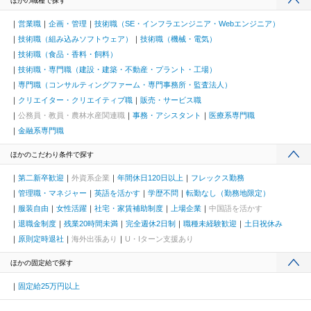
ほかの職種で探す
営業職
企画・管理
技術職（SE・インフラエンジニア・Webエンジニア）
技術職（組み込みソフトウェア）
技術職（機械・電気）
技術職（食品・香料・飼料）
技術職・専門職（建設・建築・不動産・プラント・工場）
専門職（コンサルティングファーム・専門事務所・監査法人）
クリエイター・クリエイティブ職
販売・サービス職
公務員・教員・農林水産関連職
事務・アシスタント
医療系専門職
金融系専門職
ほかのこだわり条件で探す
第二新卒歓迎
外資系企業
年間休日120日以上
フレックス勤務
管理職・マネジャー
英語を活かす
学歴不問
転勤なし（勤務地限定）
服装自由
女性活躍
社宅・家賃補助制度
上場企業
中国語を活かす
退職金制度
残業20時間未満
完全週休2日制
職種未経験歓迎
土日祝休み
原則定時退社
海外出張あり
U・Iターン支援あり
ほかの固定給で探す
固定給25万円以上