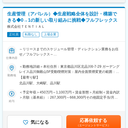
原材料・副資材の手配・管理
表記です。
NY企画チーム・社内外のパタンナー・社内外の営業チームとの連
携
生産管理（アパレル）◆生産戦略全体を設計・構築で
きる◆0→1の新しい取り組みに挑戦◆フルフレックス
■型数：
年間100型前後、40～50型x2シーズン、期中で10型前後
株式会社ＴＥＮＴＩＡＬ
正社員
転勤なし
上場企業
※短期でニューヨーク出張の可能性がございます。
変更の範囲：会社の定める業務
～リリースまでのスケジュール管理・ディレクション業務をお任
せ／フルフレックス～
仕事内容
■株式会社TENTIALについて
＜勤務地詳細＞本社住所：東京都品川区北品川6-7-29 ガーデング
「健康に前向きな社会を創り、人類のポテンシャルを引き出
レイス品川御殿山5F受動喫煙対策：屋内全面禁煙変更の範囲：会
す。」をミッションに掲げ、2018年の創業以来、急成長を続ける
勤務地
社の定める事業所（リモートワーク含む）
【最寄り駅】
スタートアップです。
北品川駅、大崎駅、品川駅
TENTIAL（テンシャル）は、2019年に誕生したコンディショニン
グブランドで、 アスリートの知見や最新の技術・研究を活用し、
＜予定年収＞450万円～1,100万円＜賃金形態＞月給制＜賃金内訳
機能性を軸とした、24時間365日、コンディショニングができる
＞月額（基本給）：267,300円～668,300円その他固定手当/月：
製品を展開しています。
給与
10,000円固定残業手当/月：97,700円～238,700円（固定残業時間
45時間0分/月）超過した時間外労働の残業手当は追加支給＜月給
■お任せしたい役割
＞375,000円～917,000円（一律手当を含む）＜昇給有無＞有＜残
ウェルネスブランド「TENTIAL」の生産管理を募集します。
業手当＞有＜給与補足＞※上記年収は目安のため相談可※上記「そ
応募依頼する
社内メンバーと連携しながらサプライヤーとの生産管理（納期、
気になる
の他固定手当」は「在宅勤務手当」として支給※業績連動賞与あり
（エージェントサービス）
コスト、サンプル～量産納品まで）、商品ローンチまでの社内接