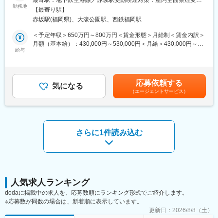
最寄駅：地下鉄空港線／赤坂駅受動喫煙対策：屋内全面禁煙変更
■業務内容：
勤務地
キャリアアップ支援制度や人材育成研修が充実しています。
の範囲：会社の定める事業所
【最寄り駅】
当社のコスメ開発課の課長職として、商品企画・開発や組織のマ
◎高年収可能
赤坂駅(福岡県)、大濠公園駅、西鉄福岡駅
ネジメントをご担当いただきます。
年収455万～650万のレンジで、高い収入を目指せます。
◎評価制度
＜予定年収＞650万円～800万円＜賃金形態＞月給制＜賃金内訳＞
■業務詳細：
回転率・粗利率・組織への貢献度で評価。昇給・昇格のチャンス
月額（基本給）：430,000円～530,000円＜月給＞430,000円～
◇市場調査、コンセプトの立案、製品品質の設計、試作品の官能
給与
は年2回。
530,000円＜昇給有無＞有＜残業手当＞無＜給与補足＞※これまで
評価、モニターテスト実施
の経験、実績も考慮します。■給与改定：年1回■賞与：年2回（5
◇デザイン及びパッケージの制作、OEM企業や社内のR&D及び品
ぜひ、当社であなたの能力を発揮し、一緒に『coca』ブランドを
月・11月）※基本給の3.6ヶ月程度（業績・評価に応じて変動／算
質保証と連携業務
盛り上げていきましょう！
定期間内在籍社員が対象）賃金はあくまでも目安の金額であり、
応募依頼する
◇販促・営業部署や顧客対応セクションと連携業務
気になる
選考を通じて上下する可能性があります。月給(月額)は固定手当を
（エージェントサービス）
◇社内外への商品情報説明、ブランドバリューの向上
変更の範囲：会社の定める業務
含めた表記です。
◇グループの数値管理やメンバーマネジメント
◇経営陣への報告、調整など戦略に関してのやり取り 等
※担当ブランド：「パーフェクトワン」
さらに1件読み込む
■チーム・組織構成：
コスメ開発課には約7名（20代～40代）が在籍しています。女性
が多く活躍しています。
■当社の魅力
「美と健康の新しいで笑顔あふれる毎日をつくる」というパーパ
人気求人ランキング
スのもと、培ってきたマーケティング力とデータベースを活かし
dodaに掲載中の求人を、応募数順にランキング形式でご紹介します。
た画期的な商品開発やサービス開発に活用するとともに、国内外
※応募数が同数の場合は、新着順に表示しています。
でチャネルを問わずお客さまへ快適なライフスタイルを提案し、
更新日：
2026/8/8（土）
お客さまの最高の満足を追求しています。