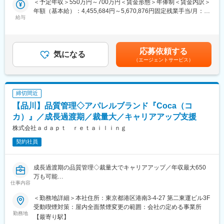
＜予定年収＞550万円～700万円＜賃金形態＞年俸制＜賃金内訳＞
の主な内容としては、女性アスリートへのスポンサード、ネパー
・新商品の企画生産（新商品提案、OME商談、薬事チェック、パ
年額（基本給）：4,455,684円～5,670,876円固定残業手当/月：
ルでの自立支援プロジェクト、災害復興支援活動などがありま
ッケージデザイン、規定書作成など）
給与
87,026円～110,760円（固定残業時間30時間0分/月）超過した時
す。社会的課題の解決と健康創造事業の両立をめざしてまいりま
・既存商品の追加、在庫管理
間外労働の残業手当は追加支給＜月額＞458,333円～583,333円
す。
（12分割）（一律手当を含む）＜昇給有無＞有＜残業手当＞有＜
■組織構成：
給与補足＞ご経験、スキルにより決定します。※初年度年俸制／2
■充実した研修内容
応募依頼する
・正社員7人
気になる
年目以降に再設定■昇給：年1回（4月）※本人の実績による■賞
入社後は、現場研修含む研修がございます。（研修期間はご経験
（エージェントサービス）
・20代～40代で構成されています。
与：年2回（6月・12月）※試用期間中の支給はなし■モデル年
により１週間&#12316;１ヶ月程度）
収：・入社3年目：450万円・入社5年目：500万円・入社10年
各部門の説明や、会員制ビジネスのサロンの現場でお客様との交
■特徴：
目：700万円賃金はあくまでも目安の金額であり、選考を通じて
流、コールセンターでの電話対応などを経験し、会社を知っても
ロハス製薬は、あらゆる女性の肌質に対応するため、有効成分を
上下する可能性があります。月給(月額)は固定手当を含めた表記で
らう期間を設けております。
締切間近
細分化して最適なものを創ることを徹底しています。当社のフェ
す。
【品川】品質管理◇アパレルブランド『Coca（コ
イスマスクシリーズ”ALFACE”も、肌質によって成分を変えた結
変更の範囲：会社の定める業務
果、様々なバリエーションが生まれました。
カ）』／成長過渡期／裁量大／キャリアアップ支援
我々は、自然界の有効成分を発見、研究し、製品へ高精度に反映
株式会社ａｄａｐｔ ｒｅｔａｉｌｉｎｇ
する事はもちろん、お肌への刺激を最小限に減らすための製品開
契約社員
発にとことん拘っています。すべての女性に安心して、毎日お使
い頂ける製品創りを続けていきます。
成長過渡期の品質管理◇裁量大でキャリアアップ／年収最大650
■サービス詳細・特徴：
万も可能
いつまでも、美しく、輝いていたい。これはすべての女性の夢で
仕事内容
す。
～こんな方におススメ！～
その夢を叶えるために、オルフェスシリーズは誕生しました。
＜勤務地詳細＞本社住所：東京都港区港南3-4-27 第二東運ビル3F
◇品質管理経験を活かしたい方
ロハス製薬が想いを込めて、すべての女性に向けて作り上げた自
受動喫煙対策：屋内全面禁煙変更の範囲：会社の定める事業所
◇裁量大の環境で働きたい方
勤務地
信作です。
【最寄り駅】
◇高年収を目指したい方
解決力で選ぶ、オルフェス。