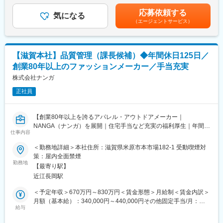
■業務詳細：
る）賃金はあくまでも目安の金額であり、選考を通じて上下する
・サンプル生産の工程管理（進捗や品質の把握）
応募依頼する
■教育体制
気になる
可能性があります。月給(月額)は固定手当を含めた表記です。
・B品率や生産効率など主要指標のデータ算出、傾向管理
（エージェントサービス）
OJTや人材育成研修、キャリアアップ支援制度あり。実務を通じ
・数値を元にした課題策定
て成長を支援します。
・生産過程の改善（時間がかかっている作業やムラがある作業の
確認、改善提案など）
■就業環境
【滋賀本社】品質管理（課長候補）◆年間休日125日／
・人員配置調整
完全週休2日制／年間休日実質125日／残業は月20時間程度／産育
・スタッフ育成
創業80年以上のファッションメーカー／手当充実
休制度や健康診断等も整備しています。
・本社の生産チームとの連携
株式会社ナンガ
■想定されるキャリアパス
当社は滋賀に自社工場を保有しています。
正社員
2年の契約社員期間後、双方合意で正社員登用あり。ブランドの素
課長クラスとして生産現場（工場）の管理運営／スタッフのマネ
材開発責任者や、MD・商品企画等へのキャリアアップも可能で
ジメントに取り組んでいただきます。
す。
【創業80年以上を誇るアパレル・アウトドアメーカー｜
ブランドにとって重要な役割を果たす自社工場の運営と、本社と
NANGA（ナンガ）を展開｜住宅手当など充実の福利厚生｜年間休
の連携による当社の生産体制強化がミッションです。
■企業の特徴/魅力
仕事内容
日125日】
設立以来、毎年120％成長を続ける成長企業。多くの有名ファッ
■組織構成（計60名ほど）：
＜勤務地詳細＞本社住所：滋賀県米原市本市場182-1 受動喫煙対
ション誌にも掲載される注目ブランドで、ECとリアル店舗を融合
■募集概要：
課長補佐1名、現場リーダー数名、その他スタッフ
策：屋内全面禁煙
した新しいアパレルビジネスを展開しています。
国内有数のダウンメーカーとして高品質なアウトドア製品を手掛
勤務地
【最寄り駅】
ける当社の滋賀本社にて、品質管理課の中核となる課長候補を募
■ポジションの魅力：
変更の範囲：会社の定める業務
近江長岡駅
集します。
工場管理や縫製／生産管理の幅広い知識を活かしてご活躍いただ
基本的な品質管理業務からブランド商品の品質向上に向けた基準
けます。
＜予定年収＞670万円～830万円＜賃金形態＞月給制＜賃金内訳＞
策定・改革まで主導いただくことがミッションです。
生産効率と品質に直結する数値を扱い、本社と工場をつなぐ役割
月額（基本給）：340,000円～440,000円その他固定手当/月：
として、
給与
80,000円＜月給＞420,000円～520,000円＜昇給有無＞有＜残業手
■業務詳細：
ブランドのものづくり全体に関与することができます。
当＞無＜給与補足＞月給に役職手当を含む（80,000円）賞与あり