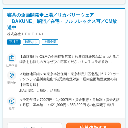
機能性を軸とした、24時間365日、コンディショニングができる
・消費者ニーズの発掘、商品のリサーチ
製品を展開しています。
・OEM開発担当者とのすり合わせ、開発への落とし込み
寝具の企画開発◆上場／リカバリーウェア
・試作依頼および試作品評価
■働き方
・新商品の効果・使用感のベース検討
「BAKUNE」展開／在宅・フルフレックス可／CM放
TENTIALが掲げるミッションは短期間で達成できるものではな
・パッケージの企画、テキスト・入稿データの確認
送中
く、中長期的な挑戦を通じて達成されるべきものだと私たちは考
・原価計算、販売個数検討などの数字管理
えています。また、事業の推進のみならず、組織全体および個々
株式会社ＴＥＮＴＩＡＬ
の従業員が持つポテンシャルを引き出すことが不可欠と考えてい
その他、ビューティー商品に関わる幅広い業務をお任せします。
正社員
転勤なし
上場企業
ます。これらの背景から従業員が自らのポテンシャルを最大限に
発揮できるようサポートする制度を策定しました。
■ブランドHP：
https://herlipto.jp/pages/brand-beauty
【繊維商社やOEMの企画提案営業も歓迎◎繊維製品にまつわるご
変更の範囲：会社の定める業務
経験をお持ちの方はぜひご応募ください！大手コラボ多数
仕事内容
■当社について：
『BAKUNE』パジャマ等展開／実店舗有】
・創業して数年のベンチャー企業です。スピード感があり、成長
＜勤務地詳細＞★東京本社住所：東京都品川区北品川6-7-29 ガー
できる環境の中で働くことができます。
★「健康に前向きな社会を創り、人類のポテンシャルを引き出
デンシティ品川御殿山5階受動喫煙対策：屋内全面禁煙変更の範
す。」をミッションとし、人々のコンディショニングにまつわる
勤務地
囲：会社の定める事業所（リモートワーク含む）
【最寄り駅】
変更の範囲：会社の定める業務
製品を展開
北品川駅、大崎駅、品川駅
★売上高・営業利益ともに、高い成長を遂げる急成長上場企業
★職種未経験でも、繊維商社やOEMでの企画提案営業のご経験を
＜予定年収＞700万円～1,400万円＜賃金形態＞月給制＜賃金内訳
お持ちの方は歓迎です！
＞月額（基本給）：421,900円～853,300円その他固定手当/月：
給与
10,000円固定残業手当/月：152,100円～303,700円（固定残業時
■お任せしたい役割
間45時間0分/月）超過した時間外労働の残業手当は追加支給＜月
コンディショニングブランド「TENTIAL」商品の企画開発を募集
給＞584,000円～1,167,000円（一律手当を含む）＜昇給有無＞有
します。
＜残業手当＞有＜給与補足＞■その他固定手当：在宅勤務手当※業
応募依頼する