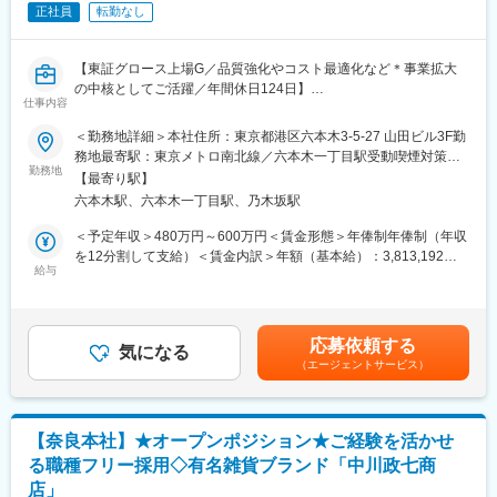
正社員
転勤なし
男性：2名 女性：5名 合計：7名
※中途入社の方も多く、それぞれの得意分野を活かし活躍していま
す！
【東証グロース上場G／品質強化やコスト最適化など＊事業拡大
の中核としてご活躍／年間休日124日】
■魅力ポイント：
仕事内容
◎クオリティにこだわりを持ち、トレンド感を意識しながらも長
■職務内容：当社の化粧品製造管理として、自社ブランドやOEM
くご愛用いただけるモノづくりを大切にしているブランド！
＜勤務地詳細＞本社住所：東京都港区六本木3-5-27 山田ビル3F勤
製品の開発・製造に関わる全体マネジメントを担っていただきま
◎ブランドの世界観を体現するためのこだわったモノ作りに携わ
務地最寄駅：東京メトロ南北線／六本木一丁目駅受動喫煙対策：
す。製造管理にとどまらず、品質強化、グローバルサプライチェ
勤務地
れることができます｡
屋内喫煙可能場所あり変更の範囲：会社の定める事業所
【最寄り駅】
ーンの構築、コスト最適化、在庫管理、プロジェクト推進、組織
◎商品の検品/工程管理だけではなく、他部署と連携をして「モノ
六本木駅、六本木一丁目駅、乃木坂駅
運営、チーム育成など、事業全体に横断的に関与し、事業拡大の
づくり」に携わることができます！
中核となる役割を果たします。
◎年に1，2回国内工場への出張もあり、ご自身の知見を深めてい
＜予定年収＞480万円～600万円＜賃金形態＞年俸制年俸制（年収
ただくことも可能です。ご希望であれば、新規開拓にも挑戦して
を12分割して支給）＜賃金内訳＞年額（基本給）：3,813,192円
■職務詳細：製造部門・品質管理部門と連携し、品質保証体制の構
給与
いただけます！
～4,575,600円固定残業手当/月：91,743円～118,700円（固定残
築や品質トラブル防止策を実行します。資材調達やコスト削減策
◎複数ブランドを展開しているため将来的に別のブランドに挑戦
業時間40時間0分/月）超過した時間外労働の残業手当は追加支給
を推進し、韓国・中国・台湾・ASEAN諸国の新規工場開拓や短納
頂くことも可能です！
＜月額＞409,509円～500,000円（12分割）（一律手当を含む）＜
期交渉など、グローバルなサプライチェーンを管理。営業部門と
昇給有無＞有＜残業手当＞有＜給与補足＞年俸制のため年収を12
応募依頼する
連携し、販売実績や市場動向を分析して最適な生産数・在庫数を
気になる
■雇用形態補足：
分割して支給。賞与なし。固定残業代40時間分を含む（超過分は
（エージェントサービス）
設定、KGI（重要目標達成指標）も管理します。海外店舗向けPB
契約社員でのスタートとなりますが、勤怠不良や業務対応状況な
別途支給）。賃金はあくまでも目安の金額であり、選考を通じて
製品やOEM案件の工程管理、ライセンス契約に基づくプロジェク
どを加味して次回更新タイミングなどにて上長との面談の上で正
上下する可能性があります。月給(月額)は固定手当を含めた表記で
ト推進も担当。業務プロセスの見直しや標準化、メンバーの専門
社員への登用も進めています。
す。
性向上を図る教育・育成にも携わります。
生産管理チームは正社員比率も高い部署となります！
【奈良本社】★オープンポジション★ご経験を活かせ
る職種フリー採用◇有名雑貨ブランド「中川政七商
■業務の魅力：事業の中心で裁量を持ち、製造・品質・コスト全体
■＜Steven Alan＞について：
店」
に関わるダイナミックな業務経験が可能です。
1994年、「スティーブン アラン」は、ニューヨークで創業。