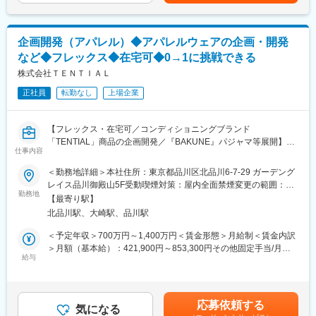
賃金はあくまでも目安の金額であり、選考を通じて上下する可能
続、生産戦略の設計などサプライチェーン全体の垂直マネジメン
性があります。月給(月額)は固定手当を含めた表記です。
トをお任せします。
企画開発（アパレル）◆アパレルウェアの企画・開発
■具体的な業務内容
など◆フレックス◆在宅可◆0→1に挑戦できる
・リリースまでのスケジュール管理・ディレクション業務
・新規生産背景の開拓
株式会社ＴＥＮＴＩＡＬ
・仕入先との連携・交渉
正社員
転勤なし
上場企業
・生産戦略の設計、構築
・生産計画の作成
【フレックス・在宅可／コンディショニングブランド
■魅力・やりがい
「TENTIAL」商品の企画開発／『BAKUNE』パジャマ等展開】
・事業の根幹である商品の開発・生産にかかわることができる
仕事内容
・生産戦略全体を設計・構築することができる
■お任せしたい役割
＜勤務地詳細＞本社住所：東京都品川区北品川6-7-29 ガーデング
・健康課題に真摯に向き合い、人々のコンディショニングをサポ
コンディショニングブランド「TENTIAL」商品の企画開発を募集
レイス品川御殿山5F受動喫煙対策：屋内全面禁煙変更の範囲：会
ートすることができる
します。商品のコンセプト企画・立案から、リリースまでのスケ
勤務地
社の定める事業所（リモートワーク含む）
・0→1の新しい取り組みに数多くチャレンジできる
【最寄り駅】
ジュール管理・OEM先との連携を主にお任せをします。ご興味が
・コンディショニングに関する知見を身に着けることができる
北品川駅、大崎駅、品川駅
あれば、ブランディングまで携わっていただくことが可能です。
＜予定年収＞700万円～1,400万円＜賃金形態＞月給制＜賃金内訳
■使用ツール
▼ラインナップ例
＞月額（基本給）：421,900円～853,300円その他固定手当/月：
Slack
・ライフスタイルウェア
給与
10,000円固定残業手当/月：152,100円～303,700円（固定残業時
Notion
・スリープウェア
間45時間0分/月）超過した時間外労働の残業手当は追加支給＜月
Google Workspace
・インナーウェア
給＞584,000円～1,167,000円（一律手当を含む）＜昇給有無＞有
・スポーツウェア
＜残業手当＞有＜給与補足＞※年収は目安のため相談可※業績連動
■働き方
応募依頼する
気になる
賞与あり■その他固定手当＝在宅勤務手当賃金はあくまでも目安の
TENTIALが掲げるミッションは短期間で達成できるものではな