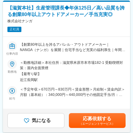
ありますが、マネジメントや仕組み構築に関しては経験が浅く、
【滋賀本社】生産管理課長◆年休125日／高い品質を誇
組織運営に課題を抱えています。
る創業80年以上アウトドアメーカー／手当充実◎
そのため、生産性向上や技術継承の推進が思うように進まず、製
造部全体の成長に向けた体制強化が急務となっています。
株式会社ナンガ
正社員
■仕事内容：
ジュエリー製造現場の仕組みづくりと組織運営を担うポジション
です。業務分析や工程改善を通じて生産性を高めるとともに、職
【創業80年以上を誇るアパレル・アウトドアメーカー｜
人の技術継承やチーム育成にコミットしていただきます。現場の
NANGA（ナンガ）を展開｜住宅手当など充実の福利厚生｜年間休
声に寄り添いながら、持続可能な製造体制の構築をお願いしま
仕事内容
日125日】
す。
＜勤務地詳細＞本社住所：滋賀県米原市本市場182-1 受動喫煙対
■募集概要：
策：屋内全面禁煙
■業務内容：
国内有数のダウンメーカーとして高品質なアウトドア製品を手掛
勤務地
・業務、工程管理（キャパシティ管理／業務配分／予算管理）
【最寄り駅】
ける当社の滋賀本社にて、生産管理課の課長候補の方を募集いた
・業務改善（業務フロー整備／仕組み構築／他部署との連携）
近江長岡駅
します。
・環境整備（衛生管理の改善／設備・機器導入の検討）
＜予定年収＞670万円～830万円＜賃金形態＞月給制＜賃金内訳＞
ゆくゆくはマネジメント業務もお任せします。
■業務詳細：
月額（基本給）：340,000円～440,000円その他固定手当/月：
・組織マネジメント（人材育成／評価制度設計／1on1面談の実施
・発注業務、資材手配業務、伝票処理、納品指示
給与
80,000円＜月給＞420,000円～520,000円＜昇給有無＞有＜残業手
／チームビルディング）
・生産スケジュールの進捗確認
当＞無＜給与補足＞■月給に役職手当を含む（80,000円）■賞与あ
・基幹システムへの打ち込み業務
り（年2回／6月・12月）※業績に応じて支給（当社就業規則によ
■当社について：
・メーカー及び客先、デザイナー、パタンナーとの商談、打合
る）賃金はあくまでも目安の金額であり、選考を通じて上下する
ジュエリーのリフォーム・リペアを主な事業としており、SDG
応募依頼する
せ
気になる
可能性があります。月給(月額)は固定手当を含めた表記です。
ｓ、サステナブル等の推進が叫ばれる中で、社会貢献性の高い事
（エージェントサービス）
・チームマネジメント（スタッフの管理・育成）
業を展開しています。また社内で70名近くのジュエリー職人を雇
・業務フローの最適化
用しており、技術者が育ち伸びていく環境を創り、ものづくりの