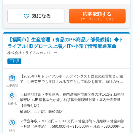
外労働の残業手当は追加支給＜月給＞396,461円～509,735円（一
を展開。高品質なダウンの性能を十分に引き出すため、長年の経
■業務概要
律手当を含む）＜昇給有無＞有＜残業手当＞有＜給与補足＞月給
験で培ったノウハウと、科学的研究に基づくデータを組み合わせ
当社バングラデシュ工場にて現地生産責任者として、生産効率の
には月20時間分の固定残業代（46,461円～59,735円）を含みま
た設計を用いて、工場で丁寧に縫製しています。
応募依頼する
最適化、品質基準の維持向上、適正な在庫管理を主導いただきま
気になる
す。賃金はあくまでも目安の金額であり、選考を通じて上下する
◎近年では、環境に配慮した取り組みとして、お客様の羽毛布団
（エージェントサービス）
す。現地工場の生産責任者として、「日本品質を担保しながら、
可能性があります。月給(月額)は固定手当を含めた表記です。
を他のNANGA製品に仕立て直す「RE: ACT」にも力を入れていま
高効率な生産体制を構築すること」をミッションに、生産・品
す。
質・人材の各領域を横断して工場運営の高度化を推進いただきま
す。
【福岡市】生産管理（食品のPB商品／部長候補）◆ト
ライアルHDグロース上場／IT×小売で情報流通革命
■業務詳細
・生産スケジュールの策定と進捗管理（納期遵守のための計画立
株式会社トライアルカンパニー
案、日次・週次・月次単位での進捗確認・調整）
正社員
・生産ラインの稼働率向上（工程分析や人員配置の最適化、ボト
ルネックの特定と改善活動）
・日本本社との連携（生産状況の定期報告、納期調整や課題解決
【2025年7月トライアルホールディングスと西友の経営統合が完
に向けた折衝）
了、小売業界でも注目される存在として地位を確立。両社の強み
・品質基準の徹底（日本基準による検品体制の構築・指導、不良
仕事内容
を最大限に引き出すシナジー経営で様々のことにトライしていき
率の低減活動、再発防止策の立案・実行）
ます。売上高1兆円超の小売業への飛躍で更なる成長企業へと進化
＜勤務地詳細＞本社住所：福岡県福岡市東区多の津1-12-2 勤務地
・現地スタッフへの技術・品質教育（縫製技術や品質意識向上を
します】
最寄駅：JR福北ゆたか線／柚須駅受動喫煙対策：屋内全面禁煙変
目的としたトレーニングの企画・実施）
勤務地
更の範囲：会社の定める事業所
・在庫管理の適正化（資材・製品在庫の管理と適正在庫の維持、
【最寄り駅】
■業務内容：
過不足リスクの低減）
柚須駅、土井駅、舞松原駅
・この度のポジションでは、PB商品を中心とした、パートナー企
業への生産管理業務をお任せします。
＜予定年収＞700万円～1,100万円＜賃金形態＞月給制＜賃金内訳
■扱うサービス：アパレル製品を中心とした日本品質の縫製品の生
・小売の販売と在庫を把握した上での生産管理を目指しており、
＞月額（基本給）：580,000円～910,000円＜月給＞580,000円～
産・出荷を担当
将来的には、全体の運用工程をシステム化することを実現したい
給与
910,000円＜昇給有無＞有＜残業手当＞有＜給与補足＞※経験・年