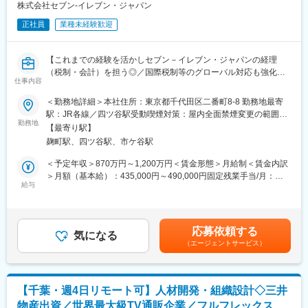
・決算時における税効果会計業務対応
株式会社セブン-イレブン・ジャパン
・税務処理の適正化に関する指導業務
正社員
業種未経験歓迎
・各部門・各子会社への業務指導、問合せ対応
・国内・海外取引に関する税務業務全般
＜IFRS（国際財務報告基準）関連業務＞
【これまでの経験を活かしセブン－イレブン・ジャパンの経理
・IFRS導入および実務対応
（税制・会計）を担う◎／国際税制等のグローバル対応も強化中
※メインは親会社が対応しているため、サポートの立ち位置で業
仕事内容
／小売業トップの規模感でありながら裁量の大きな業務推進が可
務関与いただきます
能】
＜勤務地詳細＞本社住所：東京都千代田区二番町8-8 勤務地最寄
駅：JR各線／四ツ谷駅受動喫煙対策：屋内全面禁煙変更の範囲：
■ミッション
■業務概要
勤務地
会社の定める事業所
新たな会計基準の対応／グローバル推進（国際税制・IFRS）／数
【最寄り駅】
経理・税務全般（月次決算、年次決算、税務申告、会計監査、税
十に及ぶ社内プロジェクトの経理面での推進・寄与
麹町駅、四ツ谷駅、市ケ谷駅
務調査対応）を担当いただきます。
日常の決算業務に加え、新たな商品・サービス・事業展開に伴
＜予定年収＞870万円～1,200万円＜賃金形態＞月給制＜賃金内訳
■配属先
い、各事業部と連携しながら会計面でのコンサルティング（会計
＞月額（基本給）：435,000円～490,000円固定残業手当/月：
財務会計本部経理部：約30名（本社勤務）
論点の抽出、会計処理対応等）を行い、事業の発展に貢献いただ
給与
83,000円～88,000円（固定残業時間25時間0分/月）超過した時間
⇒税制担当：3～4名＋サポート3名／固定資産業務担当：7～8名
くポジションです。
外労働の残業手当は追加支給＜月給＞518,000円～578,000円（一
／決算担当：残りの十数名
律手当を含む）＜昇給有無＞有＜残業手当＞有＜給与補足＞※上記
※20代後半～40代のメンバーが多く在籍。上司とも気軽に話せる
■具体的な業務内容
年収は本配属後の給与となります。詳細は内定時にお伝えしま
明るく風通しの良い雰囲気です。
応募依頼する
＜税務関係業務＞
気になる
す。※残業代別途支給■昇給：年1回（4月）■賞与：年2回（7月・
※50代半ばの部門長と、40代前半の副部門長のもとで業務推進い
（エージェントサービス）
・法人税法、消費税法を中心とした税務業務全般
12月）賃金はあくまでも目安の金額であり、選考を通じて上下す
ただきます。
・決算時（四半期を含む）の税金引当処理
る可能性があります。月給(月額)は固定手当を含めた表記です。
・グループ通算制度対応
■キャリアパス
・税務調査対応
ご本人の志向性に合わせ、キャリア形成することが可能です。
【千葉・週4日リモート可】人材開発・組織設計◇三井
・税理士事務所との折衝業務
◎組織をまとめ牽引していきたい方⇒マネジメント
物産出資／世界最大級TV通販企業／フルフレックス
＜税効果会計＞