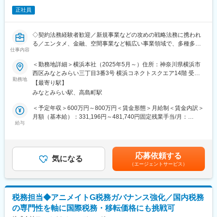
ケティング）を活用し、事業を「創る」経験が可能です。
BeeCruise取締役直下のポジションです。部署全体では約30人が
◇事業家視点で「戦略＋実行」を経験できる環境です。
正社員
在籍しており各国を担当しています。
■メッセージ
■メンバーの多様性：
当社は2023年2月に設立された、楽天グループ100％出資の新会社
◇契約法務経験者歓迎／新規事業などの攻めの戦略法務に携われ
様々な働き方、国籍、価値観、文化的背景を持っている人が
です。
る／エンタメ、金融、空間事業など幅広い事業領域で、多種多様
BEENOSで働いています。BEENOSで働いている従業員が自分の
仕事内容
グループ内外の事業に対し、戦略立案から業務実行、運営、DX支
な法務経験を積める環境／土日祝日休み・年休120日◇
可能性を広げられるように、様々な価値観もつメンバー同士が互
援までを一手に担う、シェアードサービス＆コンサルティング企
＜勤務地詳細＞横浜本社（2025年5月～）住所：神奈川県横浜市
いに認め合う社風を目指しています。
業として活動しています。
■業務概要：
西区みなとみらい三丁目3番3号 横浜コネクトスクエア14階 受動
CCCが運営する新規事業や組織再編（M&A含む）を広く担当いた
勤務地
喫煙対策：屋内全面禁煙変更の範囲：会社の定める事業所（リモ
BeeCruise株式会社へ出向
【最寄り駅】
変更の範囲：会社の定める業務
だく立ち位置で、CCCグループの事業を支えていただける方を募
ートワーク含む）
みなとみらい駅、高島町駅
集します。
変更の範囲：会社の定める業務
国内外への出店や公共サービス事業、新規事業…といったよう
＜予定年収＞600万円～800万円＜賃金形態＞月給制＜賃金内訳＞
に、多種多様な法務の経験を積める環境がCCCグループにはあり
月額（基本給）：331,196円～481,740円固定残業手当/月：
幅広く関わることができることが魅力です。
給与
50,749円～73,815円（固定残業時間20時間0分/月）超過した時間
外労働の残業手当は追加支給＜月給＞381,945円～555,555円（一
■業務内容：
律手当を含む）＜昇給有無＞有＜残業手当＞有＜給与補足＞※ご経
事業からの契約書の作成、締結に向けた契約周りを、一貫してお
験スキル・前収に応じて決定いたします。※ご経験により残業代支
応募依頼する
任せいたします。
気になる
給方法等変更がある場合がございます。賃金はあくまでも目安の
（エージェントサービス）
金額であり、選考を通じて上下する可能性があります。月給(月額)
■業務詳細：
は固定手当を含めた表記です。
・契約書審査、交渉
・契約書の作成
税務担当◆アニメイトG税務ガバナンス強化／国内税務
・部門からの法律相談対応（事業展開する国の法令調査・法的リ
の専門性を軸に国際税務・移転価格にも挑戦可
スク分析・トラブル対応）