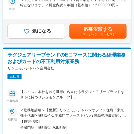
ス営業ではなく、顧客課題を起点とした共創型のビジネスモデル
現状にとらわれず俯瞰的にプロセスを再設計し、業務改革をリー
給となります。＜賃金内訳＞年額（基本給）：6,000,000円～
アップデートを推進します。
給与
ドできる方ですが、現場で手を動かしながら改善提案を積み重ね
9,000,000円その他固定手当/月：420,000円～630,000円固定残業
■業務詳細
てきた実務経験者も歓迎します。
手当/月：1,800,000円～2,700,000円（固定残業時間45時間0分/
・大手クライアントや自治体のキーパーソンへの提案・深耕営
現在、Slackやスプレッドシートを中心としたアナログな運用が業
月）超過した時間外労働の残業手当は追加支給＜月額＞2,720,000
業、リレーション構築
務の主流であり、本来であれば業務システム化すべき領域も多く
円～4,080,000円（12分割）（一律手当を含む）＜昇給有無＞有
応募依頼する
・サーキュラーエコノミー推進のための業界横断的なアライアン
気になる
残されています。
＜残業手当＞有＜給与補足＞年収は経験・能力を考慮の上、決定
（エージェントサービス）
ス・協業スキームの企画立案、折衝・交渉
今後は、業務効率だけでなく属人性の排除や再現性のある仕組み
します。賃金はあくまでも目安の金額であり、選考を通じて上下
・市場性や競合、顧客ニーズを分析した上での新規事業、プロダ
化を進めていくことで、組織の強化と成長を目指します。
する可能性があります。月給(月額)は固定手当を含めた表記です。
クトの企画・立ち上げ
・KGI/KPI設計、収支シミュレーション、PoC（実証実験）の計
ラグジュアリーブランドのEコマースに関わる経理業務
画・運用、評価の実施
変更の範囲：会社の定める業務
およびカードの不正利用対策業務
・社内外の関係者やベンチャー、他社部門を巻き込んだ共同オペ
レーション体制の構築
リシュモンジャパン合同会社
・プロジェクトマネジメント（PMO）として、スケジュール・タ
正社員
スク・リソース管理
・現場フィードバックを反映したプロダクトやサービス改善提案
■扱うサービス
【スイスに本社を置く世界に名立たるラグジュアリーブランドを
自社開発のトレーサビリティシステムや資源循環インフラ、CO2
傘下に持つリシュモングループ】
削減量レポーティング等、サステナビリティ推進を支える多様な
仕事内容
サービス
■業務内容：
＜勤務地詳細＞【更新】リシュモンジャパンオフィス住所：東京
■組織構成
・不正防止業務の運用管理（詐欺対策ツールを使用した非対面販
都千代田区麹町1-4-1 半蔵門ファーストビル 9階勤務地最寄駅：各
事業開発部門は多様なバックグラウンドのメンバーで構成され、
売における対策、店舗・インサイドセールスによる販売における
勤務地
線／半蔵門駅受動喫煙対策：屋内全面禁煙
プロジェクトごとに社内外の専門性を持つ人材と連携
【最寄り駅】
不正利用検知と対応、不正防止業務の標準化、クレジットカード
■業務の魅力
半蔵門駅、麹町駅、永田町駅
会社や決済代行会社からの依頼への対応
国内最大規模の循環インフラを活用し、社会的インパクトの大き