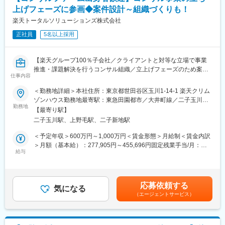
■このポジションの魅力：
を開局しました。また、動画からシームレスに商品を購入できる
上げフェーズに参画◆案件設計～組織づくりも！
◎モバイル／EC／フィンテック／アドテクノロジー／ライフスタ
TikTok Shopにおいて、2026年6月より公式ストアを本格始動いた
イル…幅広い領域でインターネットサービスを共通IDで提供して
楽天トータルソリューションズ株式会社
します。
きた楽天グループが持つ圧倒的な会員・購買データが強み！
正社員
5名以上採用
◎グループ内だからこそ、自分の施策が実サービスに直反映され
変更の範囲：会社の定める業務
る！手ごたえを感じやすい環境！
◎各グループ会社の経営陣ともディスカッションしながら進めら
【楽天グループ100％子会社／クライアントと対等な立場で事業
れるのでスピーディーな意思決定と実行度が実現できる！
推進・課題解決を行うコンサル組織／立上げフェーズのため案件
仕事内容
設計から組織づくりまで裁量大きくチャレンジできます！】
■キャリアパス
＜勤務地詳細＞本社住所：東京都世田谷区玉川1-14-1 楽天クリム
・スピード昇格：年功序列ではなく、成果とスキル次第で2～3年
■お任せする業務内容：
ゾンハウス勤務地最寄駅：東急田園都市／大井町線／二子玉川駅
でシニアマネージャーやディレクターへ昇格可能
グループ内外の案件に対して、戦略立案～実行支援まで幅広くお
勤務地
受動喫煙対策：屋内全面禁煙変更の範囲：会社の定める事業所
・事業責任者への道：コンサルタントから事業責任者、新規事業
【最寄り駅】
任せいたします。案件のテーマ設計やスコープ設計など、プロジ
（リモートワーク含む）
開発担当へのキャリアチェンジ
二子玉川駅、上野毛駅、二子新地駅
ェクトの上流工程にも関与いただきます。立ち上げフェーズのた
・グループ横断のキャリア：RTS内の他部門（セールス、ロジス
め、サービス設計や組織づくりにも関与可能です。
＜予定年収＞600万円～1,000万円＜賃金形態＞月給制＜賃金内訳
ティクス、ブランド戦略）や楽天グループ全体への異動も可能
現在は楽天グループ内案件が中心のため、グループ内の共通の価
＞月額（基本給）：277,905円～455,696円固定残業手当/月：
値観・判断基準、豊富なデータベースに基づいたスピーディーな
給与
88,025円～144,304円（固定残業時間40時間0分/月）超過した時
■当社について
プロジェクト進行やデータドリブンな意思決定ができる点が特徴
間外労働の残業手当は追加支給＜月給＞365,930円～600,000円
当社は2023年2月に設立された楽天グループ100％出資の新会社
です。
（一律手当を含む）＜昇給有無＞有＜残業手当＞有＜給与補足＞※
で、グループ内外の事業に対し、戦略立案から業務実行、運営、
また、AIやアドテクなどのテクノロジーを活用した最先端の事業
想定年収は目安であり、ご経験・スキルに応じて上下する可能性
DX支援までを一手に担う、シェアードサービス＆コンサルティン
応募依頼する
テーマもあり、楽天エコシステムを取り巻くビジネステーマに関
気になる
があります。■昇給…年2回 (1月・7月)■賞与…年2回 (6月・12月)
グ企業です。
（エージェントサービス）
心をお持ちの方にとっては、最新知識もリアルにアップデートし
賃金はあくまでも目安の金額であり、選考を通じて上下する可能
ながら関与いただけます。
性があります。月給(月額)は固定手当を含めた表記です。
変更の範囲：会社の定める業務
■このポジションの魅力：