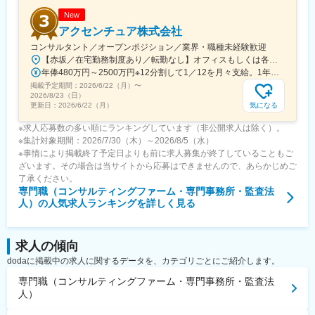
New
アクセンチュア株式会社
コンサルタント／オープンポジション／業界・職種未経験歓迎
【赤坂／在宅勤務制度あり／転勤なし】オフィスもしくは各エリアのプロジェクト先オフィス：【赤坂インターシティAIR】東京都港区赤坂1-8-1 赤坂インターシティAIR ※プロジェクトにより、国内出張、海外出張の可能性があります変更の範囲：会社の定める事業所（リモートワーク含む）
年俸480万円～2500万円※12分割して1／12を月々支給。1年に1度業績賞与を支給（12月）。※残業代は別途付与します。※経験・スキルを考慮の上、当社規定により優遇します。
掲載予定期間：
2026/6/22（月）
〜
2026/8/23（日）
気になる
更新日：
2026/6/22（月）
※求人応募数の多い順にランキングしています（非公開求人は除く）。
※集計対象期間：2026/7/30（木）～2026/8/5（水）
※事情により掲載終了予定日よりも前に求人募集が終了していることもご
ざいます。その場合は当サイトから応募はできませんので、あらかじめご
了承ください。
専門職（コンサルティングファーム・専門事務所・監査法
人）
の人気求人ランキングを詳しく見る
求人の傾向
dodaに掲載中の求人に関するデータを、カテゴリごとにご紹介します。
専門職（コンサルティングファーム・専門事務所・監査法
人）