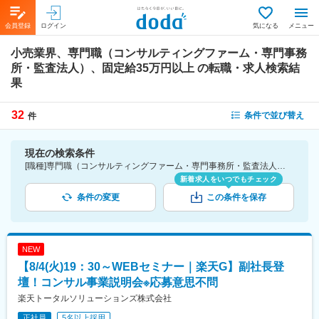
会員登録
ログイン
気になる
メニュー
小売業界、専門職（コンサルティングファーム・専門事務
所・監査法人）、固定給35万円以上
の転職・求人検索結
果
32
条件で並び替え
件
現在の検索条件
[職種]専門職（コンサルティングファーム・専門事務所・監査法人） [業種]小売業界 [詳細条件](待遇・福利厚生)固定給35万円以上
新着求人をいつでもチェック
条件の変更
この条件を保存
NEW
【8/4(火)19：30～WEBセミナー｜楽天G】副社長登
壇！コンサル事業説明会※応募意思不問
楽天トータルソリューションズ株式会社
正社員
5名以上採用