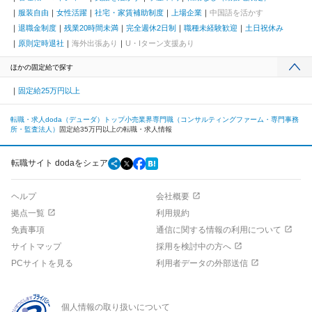
服装自由
女性活躍
社宅・家賃補助制度
上場企業
中国語を活かす
退職金制度
残業20時間未満
完全週休2日制
職種未経験歓迎
土日祝休み
原則定時退社
海外出張あり
U・Iターン支援あり
ほかの固定給で探す
固定給25万円以上
転職・求人doda（デューダ）トップ
小売業界
専門職（コンサルティングファーム・専門事務
所・監査法人）
固定給35万円以上の転職・求人情報
転職サイト dodaをシェア
ヘルプ
会社概要
拠点一覧
利用規約
免責事項
通信に関する情報の利用について
サイトマップ
採用を検討中の方へ
PCサイトを見る
利用者データの外部送信
個人情報の取り扱いについて