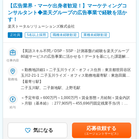
■このポジションの魅力：
【広告業界・マーケ出身者歓迎！】マーケティングコ
◎グループ内案件ならではの意思決定～実行までのスピード感！
ンサルタント◆楽天グループの広告事業で経験を活か
停滞感なくPJを前進させることができます。
す！
◎楽天グループの70を超えるサービス×社外クライアント案件
であらゆるテーマに向き合うことができコンサルタントとしての
楽天トータルソリューションズ株式会社
成長速度も速いのが特徴！
正社員
5名以上採用
職種未経験歓迎
業種未経験歓迎
◎成果・進捗を適時可視化し評価・FBする文化。ナレッジ・ベス
トプラクティスの共有やマネージャーとの1on1MTGなどサービス
品質の維持管理やオンボーディングを目的としたさまざまな施策
【英語スキル不問／DSP・SSP・計測基盤の経験を楽天グループ
も取り入れています。
80超サービスの広告事業に活かせる！データを基にした課題解決
◎コンサル以外のバックグラウンドを持っている方も多数活躍し
仕事内容
力を伸ばせる】
ています！プロパー社員：中途社員も半々程度。それぞれの経験
当社では、楽天グループの80以上の事業と外部企業に対し、戦略
が活かされます。
＜勤務地詳細1＞二子玉川ライズ・オフィス住所：東京都世田谷区
策定からオペレーション実行まで一気通貫のサービスを提供して
玉川2-21-1 二子玉川ライズ・オフィス勤務地最寄駅：東急田園都
います。
勤務地
■キャリアパス
市、東急大井町線／二子玉川駅受動喫煙対策：屋内喫煙可能場所
【最寄り駅】
今回はコンサルティング事業部の立ち上げに際し、データマーケ
・スピード昇格：年功序列ではなく、成果とスキル次第で2～3年
あり＜勤務地詳細2＞本社住所：東京都世田谷区玉川1-14-1 楽天
二子玉川駅、二子新地駅、上野毛駅
ティングや広告事業、アドテクノロジーの領域で知見をお持ちの
でシニアマネージャーやディレクターへ昇格可能
クリムゾンハウス勤務地最寄駅：東急田園都市／大井町線／二子
方を歓迎いたします！
・事業責任者への道：コンサルタントから事業責任者、新規事業
玉川駅受動喫煙対策：屋内全面禁煙変更の範囲：会社の定める事
＜予定年収＞600万円～1,000万円＜賃金形態＞月給制＜賃金内訳
これまでのご経験を楽天グループの幅広いサービスで発揮してい
開発担当へのキャリアチェンジ
業所（リモートワーク含む）
＞月額（基本給）：277,905円～455,696円固定残業手当/月：
ただけます◎
給与
・グループ横断のキャリア：RTS内の他部門（セールス、ロジス
88,025円～144,304円（固定残業時間40時間0分/月）超過した時
■業務概要
ティクス、ブランド戦略）や楽天グループ全体への異動も可能
間外労働の残業手当は追加支給＜月給＞365,930円～600,000円
・PJメンバーとして実務遂行：情報収集、分析、資料作成
（一律手当を含む）＜昇給有無＞有＜残業手当＞有＜給与補足＞※
・業務改善支援：現場でのオペレーション改善、マーケティング
変更の範囲：会社の定める業務
想定年収は目安であり、ご経験・スキルに応じて上下する可能性
応募依頼する
施策の戦略実行支援
気になる
があります。■昇給…年2回 (1月・7月)■賞与…年2回 (6月・12月)
（エージェントサービス）
・クライアント対応：ヒアリング、課題整理、報告書作成
賃金はあくまでも目安の金額であり、選考を通じて上下する可能