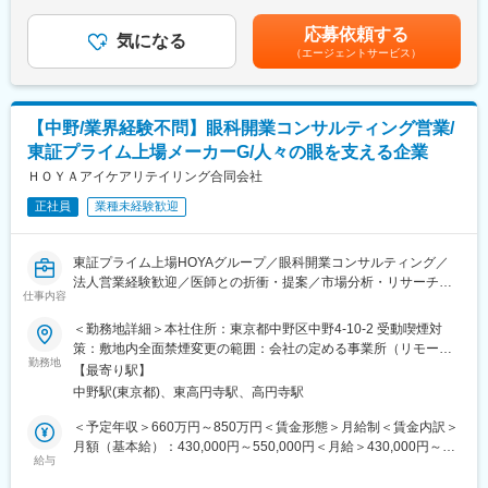
（一律手当を含む）＜昇給有無＞有＜残業手当＞有＜給与補足＞※
DX支援までを一手に担う、シェアードサービス＆コンサルティン
施策の戦略実行支援
想定年収は目安であり、ご経験・スキルに応じて上下する可能性
グ企業です。
応募依頼する
・クライアント対応：ヒアリング、課題整理、報告書作成
気になる
があります。■昇給…年2回 (1月・7月)■賞与…年2回 (6月・12月)
（エージェントサービス）
※PJはその時々で受託状況に変動がありますのでご了承ください
賃金はあくまでも目安の金額であり、選考を通じて上下する可能
変更の範囲：会社の定める業務
性があります。月給(月額)は固定手当を含めた表記です。
■このポジションの魅力
◇70+の楽天グループ事業会社が内部クライアントという特殊な
【中野/業界経験不問】眼科開業コンサルティング営業/
環境
東証プライム上場メーカーG/人々の眼を支える企業
◇BtoBSaaSの導入・活用促進ノウハウを大企業内で適用可能
◇ツール選定・運用設計・利活用促進まで一気通貫で関与
ＨＯＹＡアイケアリテイリング合同会社
◇現場の専門家からマネジメントまでパスあり
正社員
業種未経験歓迎
◇SaaS領域以外にも楽天グループ内の様々なプロジェクトに関与
し、コンサルタントとしてのスキル・経験値を積み重ねながら、
シニアコンサルタントやディレクターといったキャリアアップを
東証プライム上場HOYAグループ／眼科開業コンサルティング／
長期的に描いていくことが可能です！
法人営業経験歓迎／医師との折衝・提案／市場分析・リサーチ／
仕事内容
開業支援／業界未経験歓迎／全国展開アイシティ／裁量ある営業
■キャリアパス
活動
＜勤務地詳細＞本社住所：東京都中野区中野4-10-2 受動喫煙対
・スピード昇格：年功序列ではなく、成果とスキル次第で2～3年
策：敷地内全面禁煙変更の範囲：会社の定める事業所（リモート
でシニアマネージャーやディレクターへ昇格可能
■業務概要：
勤務地
ワーク含む）
・事業責任者への道：コンサルタントから事業責任者、新規事業
【最寄り駅】
当社が運営するコンタクトのアイシティ店舗に隣接する眼科の開
開発担当へのキャリアチェンジ
中野駅(東京都)、東高円寺駅、高円寺駅
業をサポートいただきます。提携候補となる医師のリサーチや市
・グループ横断のキャリア：RTS内の他部門（セールス、ロジス
場分析から、医師との面談や契約交渉、医師のキャリアビジョン
＜予定年収＞660万円～850万円＜賃金形態＞月給制＜賃金内訳＞
ティクス、ブランド戦略）や楽天グループ全体への異動も可能
に合わせた開業プランの提案をお任せ致します。
月額（基本給）：430,000円～550,000円＜月給＞430,000円～
給与
550,000円＜昇給有無＞有＜残業手当＞有＜給与補足＞■職務経験
■当社について
■業務詳細：
等を考慮の上、当社規定により決定します。■賞与：年2回（直近