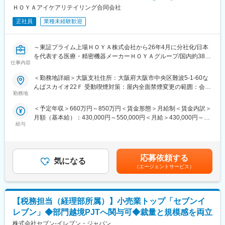
社員同士での対面コミュニケーションを重視している社風ですの
・給与計算プロセスの改善と効率化の提案・実施
ＨＯＹＡアイケアリテイリング合同会社
で、フルリモートではなく出社勤務とリモート勤務を組み合わせ
・担当企業の勤怠管理、給与計算・賞与計算・社保手続き等の実
たハイブリット型勤務としております。
正社員
業種未経験歓迎
務
・年次業務（労働保険料申告・年末調整・給与改定など）
■企業の特徴：
・各種問い合わせ対応など
当社は、プラットフォーム事業、データベースマーケティング事
～東証プライム上場ＨＯＹＡ株式会社から26年4月に分社化/日本
業、公共サービスや地域共生に関わる事業、数々のネットサービ
を代表する医療・精密機器メーカーＨＯＹＡグループ/国内約380
■当ポジションの魅力：
仕事内容
スや新たなプラットフォームサービスを企画。プラットフォーム
店舗のコンタクトレンズ専門店アイシティを展開中～
国内・海外を問わず、税務方針や移転価格対応の策定といった
を通じて新しいライフスタイルの提案を行っています。
＜勤務地詳細＞大阪支社住所：大阪府大阪市中央区難波5-1-60な
「仕組み作り」から主体的に関与できる環境です。自律した働き
■業務概要：
んばスカイオ22Ｆ 受動喫煙対策：屋内全面禁煙変更の範囲：会社
方を尊重する文化が根付いており、フレックス制や高い有給取得
変更の範囲：会社の定める業務
当社が運営するコンタクトのアイシティ店舗に隣接する眼科の開
勤務地
の定める事業所（リモートワーク含む）
率など、専門性を追求しながら非常に働きやすい環境が整ってい
業をサポートいただきます。提携候補となる医師のリサーチや市
ます。
＜予定年収＞660万円～850万円＜賃金形態＞月給制＜賃金内訳＞
場分析から、医師との面談や契約交渉、医師のキャリアビジョン
月額（基本給）：430,000円～550,000円＜月給＞430,000円～
に合わせた開業プランの提案をお任せ致します。
■配属部署について：
給与
550,000円＜昇給有無＞有＜残業手当＞有＜給与補足＞■職務経験
戦略経理部は、約40名の人員で所属しています。
等を考慮の上、当社規定により決定します。■賞与：年2回（直近
■業務詳細：
グループの強化と健全な発展を目的として 以下の使命を担ってい
実績 年間4か月）賃金はあくまでも目安の金額であり、選考を通
・提携候補医師リサーチ
ます。
じて上下する可能性があります。月給(月額)は固定手当を含めた表
・医師面談
応募依頼する
気になる
記です。
・医師交渉（将来設計）
（エージェントサービス）
◎正確 かつ 迅速 な経理業務の遂行
・開業サポート
◎価値ある数値情報 の タイムリー な提供
※関西エリアをメイン担当でお任せする想定です。
◎経理課題の解決 を通じたグループの経営サポート
◎数値情報に基づいた 経営・財務戦略の提案
【税務担当（経理部所属）】小売業トップ「セブンイ
■ポジションの魅力：
医師(眼科医)との打ち合わせを通して、交渉力・折衝力向上は活動
レブン」◆部門越境PJTへ関与可◆裁量と規模感を両立
グループ経営の参謀役として「頼れる相談相手・サポーター」と
に比例し確実にスキルアップ可能です。望まれる方にはベストな
株式会社セブン-イレブン・ジャパン
なり、「価値観や目的意識に立脚して、主体的に自らの判断で柔