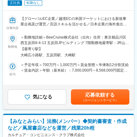
正社員
転勤なし
オンライン（Zoom）
■アジェンダ
【グローバルEC企業／越境ECの米国マーケットにおける新規事
・楽天トータルソリューションズの事業概要
業企画及び運営／言語スキルを活かせる／日本企業の海外進出支
・コンサルティング事業のミッションと位置づけ
仕事内容
援事業を展開／フレックスタイム有、有給休暇取得率63％／土日
・事業の現在地と今後の戦略
祝休み】
＜勤務地詳細＞BeeCruise株式会社（出向）住所：東京都品川区
・プロジェクト事例のご紹介
西五反田8-4-13 五反田JPビルディング 7階勤務地最寄駅：JR山手
・各ポジション（ディレクター～コンサルタント）のご説明
■業務内容：下記業務をお任せ致します。※勤務地はアメリカ・日
勤務地
線／五反田駅受動喫煙対策：屋内全面禁煙変更の範囲：会社の定
・Q&Aセッション
【最寄り駅】
本問いません。
める事業所（リモートワーク含む）
大崎広小路駅、五反田駅、大崎駅
・アメリカ市場におけるEC関連(越境EC)の新規事業の構築をお任
■こんな方におすすめです
せします。
＜予定年収＞700万円～1,000万円＜賃金形態＞年俸制12分割支給
・コンサルティング経験を活かし、事業会社側で構想から実行ま
・ebayなど協力なパートナー等と連携しながら越境ECの売り上げ
＜賃金内訳＞年額（基本給）：7,000,000円～8,568,000円固定残
で携わりたい方
最大化に向けた事業の企画、提携先の開拓、その他事業の推進を
給与
業手当/月：53,000円～119,000円（固定残業時間20時間0分/月）
・楽天グループの経営課題・DX 推進を牽引する役割に関心をお持
担当頂きます。
超過した時間外労働の残業手当は追加支給＜月額＞636,333円～
ちの方
・既存サービスBuyeeのアメリカ拡大に留まらず、まったく新規
833,000円（12分割）（一律手当を含む）＜昇給有無＞有＜残業
・スタートアップ的なスピード感と、グループ基盤の安定性の両
の事業・サービスの企画を検討頂き、実行までをお任せします。
手当＞有＜給与補足＞※上記年収は、決算賞与を含まない金額で
方を求める方
応募依頼する
気になる
す。スキルや経験、前職の年収を考慮して決定します。■昇給：年
・今後の外販展開など、新しいコンサルティングモデルの創出に
（エージェントサービス）
■「Buyee」 (購入サポート事業）について：
2回（6ヶ月に1回）■決算賞与（通期に1回業績に応じて支給※5期
挑戦したい方
お客様が日本やアメリカのECサイトから商品を購入するサポート
連続支給実績あり）賃金はあくまでも目安の金額であり、選考を
をし、世界中にお届けするサービスです。通販サイトから
通じて上下する可能性があります。月給(月額)は固定手当を含めた
■ポジションの魅力
「Buyee」内に商品データを取込み翻訳するため、日本語が読め
表記です。
◇単なる提言に終わらず、オペレーション構築やテクノロジー実
【みなとみらい】法務(メンバー）◆契約書審査・作成
ない海外ユーザも商品の購入が可能になるのが特徴です。
装まで一気通貫して関与することができます。
など／蔦屋書店などを運営／残業20h程
◇楽天グループの多様なアセット（EC、金融、通信、物流、マー
■配属組織：
カルチュア・コンビニエンス・クラブ株式会社