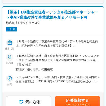
※PJはその時々で受託状況に変動がありますのでご了承ください
性があります。月給(月額)は固定手当を含めた表記です。
■このポジションの魅力
【渋谷】DX推進責任者＜デジタル推進部マネージャー
◇楽天1億超の会員データを活用した独自プロダクト企画に関与で
＞◆AI×業務改善で事業成果を創る／リモート可
きます！楽天グループならではの事業基盤・顧客基盤を活かした
プロジェクトに参画できる点で、ダイナミックなマーケティング
株式会社トラックオーコク
を経験できます◎
正社員
◇プラットフォーム企画・営業・運用・効果測定まで領域内で幅
広い案件に関わっていただくことが可能です！
◇AIブランドリフト等、業界の次世代を作る最先端テーマにおい
【リモート勤務可／事業の中核業務にAI・データを活用し売上向
ても、スピーディーかつチャレンジングな楽天グループの風土の
上・粗利改善・生産性向上を実現を目指す】
中で挑戦できます！
仕事内容
◇マーケティング以外にも楽天グループ内の様々なプロジェクト
■業務概要：
＜勤務地詳細＞本社住所：東京都渋谷区笹塚1-55-7 マルエスファ
に関与し、コンサルタントとしてのスキル・経験値を積み重ねな
営業・査定・在庫管理・価格決定など事業の中核業務にAI・デー
ーストビル勤務地最寄駅：京王線／笹塚駅受動喫煙対策：屋内全
がら、シニアコンサルタントやディレクターといったキャリアア
タを活用し、売上向上・粗利改善・生産性向上を実現するポジシ
勤務地
面禁煙変更の範囲：会社の定める事業所（リモートワーク含む）
ップを長期的に描いていくことが可能です！
【最寄り駅】
ョンです。単なるシステム導入ではなく、経営方針や現場課題を
笹塚駅、幡ケ谷駅、代田橋駅
踏まえながら、業務改革の企画から実装、運用定着、成果創出ま
■キャリアパス
でを一気通貫で推進していただきます。
＜予定年収＞600万円～800万円＜賃金形態＞月給制＜賃金内訳＞
・スピード昇格：年功序列ではなく、成果とスキル次第で2～3年
月額（基本給）：430,849円～577,293円その他固定手当/月：
でシニアマネージャーやディレクターへ昇格可能
■業務内容詳細：
給与
80,449円～107,793円＜月給＞511,298円～685,086円＜昇給有無
・事業責任者への道：コンサルタントから事業責任者、新規事業
※ご経験を踏まえ段階を踏んでお任せしていきます。
＞有＜残業手当＞無賃金はあくまでも目安の金額であり、選考を
開発担当へのキャリアチェンジ
・AI・データ活用による業務変革プロジェクトの企画・推進
通じて上下する可能性があります。月給(月額)は固定手当を含めた
・グループ横断のキャリア：RTS内の他部門（セールス、ロジス
・現場ヒアリングおよび課題抽出
表記です。
ティクス、ブランド戦略）や楽天グループ全体への異動も可能
応募依頼する
・業務整理・業務設計・要件定義
気になる
（エージェントサービス）
・AI／システム導入の企画立案