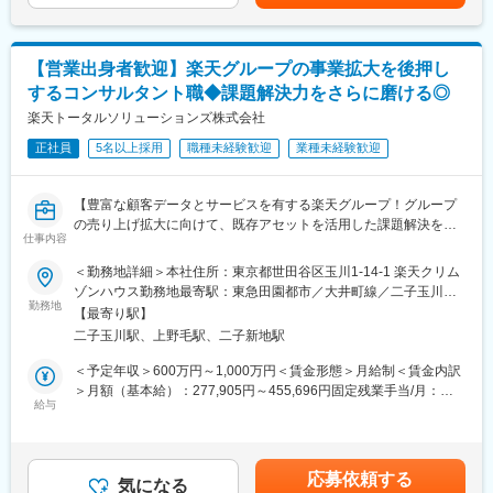
■当社について
・ベンダーコントロールおよび開発ディレクション
当社は2023年2月に設立された楽天グループ100％出資の新会社
・プロジェクトマネジメント
で、グループ内外の事業に対し、戦略立案から業務実行、運営、
・データ基盤活用の推進
DX支援までを一手に担う、シェアードサービス＆コンサルティン
【営業出身者歓迎】楽天グループの事業拡大を後押し
・営業、査定、価格決定業務へのAI実装
グ企業です。
するコンサルタント職◆課題解決力をさらに磨ける◎
・KPI設計および導入効果の検証
・現場への運用定着支援
楽天トータルソリューションズ株式会社
変更の範囲：会社の定める業務
・経営層への提案およびレポーティング
正社員
5名以上採用
職種未経験歓迎
業種未経験歓迎
■チーム構成：
デジタル推進部 部長1名
【豊富な顧客データとサービスを有する楽天グループ！グループ
└ ビジネスDX課：マネージャー（今回募集するポジション）
の売り上げ拡大に向けて、既存アセットを活用した課題解決をお
※新設組織のため、今後の組織づくりにも主体的に関わっていただ
仕事内容
任せします】
けます
＜勤務地詳細＞本社住所：東京都世田谷区玉川1-14-1 楽天クリム
■お任せする業務内容：
ゾンハウス勤務地最寄駅：東急田園都市／大井町線／二子玉川駅
■使用ツール：
楽天グループ内外の課題解決を担うコンサルティング事業部の立
勤務地
受動喫煙対策：屋内全面禁煙変更の範囲：会社の定める事業所
Slack、Google Workspace、Salesforce、ChatGPT、Claude、
【最寄り駅】
ち上げフェーズで、プロジェクトメンバーとしてお迎えします。
（リモートワーク含む）
Gemini、Genspark など
二子玉川駅、上野毛駅、二子新地駅
例えば以下のような案件で、楽天グループの事業成長をより加速
させるための課題特定や実行支援、効果測定をコンサルタントと
＜予定年収＞600万円～1,000万円＜賃金形態＞月給制＜賃金内訳
■ポジションの魅力：
して担っていただきます。
＞月額（基本給）：277,905円～455,696円固定残業手当/月：
◎AI・DXを事業成果に直結できる
◆楽天グループの会員データを活用した独自プロダクト企画
給与
88,025円～144,304円（固定残業時間40時間0分/月）超過した時
営業・査定・価格決定など、売上や利益に直結する領域でAI活用
◆AI×データ活用のマーケティング施策
間外労働の残業手当は追加支給＜月給＞365,930円～600,000円
を推進できます。
◆EC運営におけるオペレーション改善や販促施策
（一律手当を含む）＜昇給有無＞有＜残業手当＞有＜給与補足＞※
◎経営に近い立場で大きな裁量を持てる
※上記はあくまで一例です。扱う・配属する案件はその時々により
想定年収は目安であり、ご経験・スキルに応じて上下する可能性
新設組織の中核として、課題発見から企画・実装・運用まで主体
応募依頼する
変動いたします。
気になる
があります。■昇給…年2回 (1月・7月)■賞与…年2回 (6月・12月)
的にリードできます。