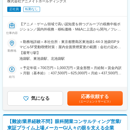
・企画会議への同席・アイデア出し
株式会社アニメイトホールディングス
・新規事業の法的スキーム設計
正社員
転勤なし
・M&Aや提携交渉など
■組織構成：
【アニメ・ゲーム領域で高い認知度を持つグループの税務中核ポ
全7名（CLO兼法務本部長兼法務部長1名、課長級1名、メンバー5
ジション／国内外税務・移転価格・M&Aに上流から関与／フレッ
名）
仕事内容
クス制・有給取得率が高く働きやすい環境】
各人CCC及びCCCの子会社における事業の担当をもっており、担
＜勤務地詳細＞本社住所：東京都豊島区東池袋1-44-3 池袋ISPタ
当事業のリーガルチェックや契約書の作成、精査、事業のスキー
グループ全体での税務ガバナンス体制を強化するため税務スペシ
マビル5F受動喫煙対策：屋内全面禁煙変更の範囲：会社の定める
ム構築などの法務相談等、0から10までを一貫して行っておりま
ャリストを募集しています。
勤務地
事業所（リモートワーク含む）
す。
【最寄り駅】
各事業会社における税務課題をプロアクティブに解決すること
池袋駅、東池袋駅、北池袋駅
で、事業戦略の推進を税務面からサポートをしていただきます。
■魅力：
国内に限らず、移転価格対応や税務方針の策定といった海外税務
＜予定年収＞700万円～1,000万円＜賃金形態＞月給制＜賃金内訳
CCCの法務は、事業づくりの最前線で動く戦略法務です。
も主体的に関与できる環境です。
＞月額（基本給）：437,500円～625,000円＜月給＞437,500円～
・「1億の事業を100個つくる」思想のもと、新規事業に上流から
給与
625,000円＜昇給有無＞有＜残業手当＞有＜給与補足＞■昇給：年
関われる
■業務内容：
1回■賞与：年2回（3～4ヶ月分／グレードによって変動あり）※会
・営業・事業部と一緒に、企画段階からスキーム設計に参画
・各取引に係る税務相談対応
社・個人成績により支給有無および額面を決定※入社月によっては
・外部企業を巻き込むM&A・アライアンスにも携われる
・海外進出に伴う税務の検討及び海外税務相談の対応
按分支給となる※ご経験に応じて管理監督者として採用させて頂く
・エンタメ、金融、空間デザインなど、多様な事業で法務スキル
応募依頼する
・移転価格対応
気になる
場合もございます。（この場合基本給のみ／残業手当は支給対象
を広げられる
（エージェントサービス）
・M＆A及びグループ内組織再編等に対する税務面からの検討や助
外となります）賃金はあくまでも目安の金額であり、選考を通じ
「事業を本格的に前に進める法務」になれる環境が、最大の魅力
言
て上下する可能性があります。月給(月額)は固定手当を含めた表記
です。
・税理士対応・税務調査対応
です。
・税務方針の作成、周知、指導等
■働き方：
【難波/業界経験不問】眼科開業コンサルティング営業/
CCCグループでは、リモート勤務も可能です。
東証プライム上場メーカーG/人々の眼を支える企業
■具体的には：