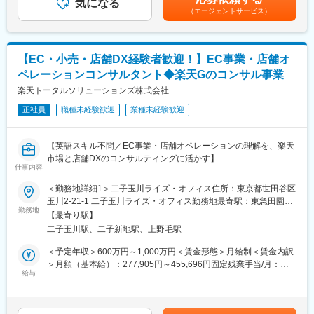
※PJはその時々で受託状況に変動がありますのでご了承ください
気になる
があります。■昇給…年2回 (1月・7月)■賞与…年2回 (6月・12月)
（エージェントサービス）
賃金はあくまでも目安の金額であり、選考を通じて上下する可能
■このポジションの魅力
性があります。月給(月額)は固定手当を含めた表記です。
◇楽天モバイルという日本最大規模のグリーンフィールドプロジ
ェクト
【EC・小売・店舗DX経験者歓迎！】EC事業・店舗オ
◇サービス設計から品質保証、新規事業まで領域内で多様な役割
ペレーションコンサルタント◆楽天Gのコンサル事業
◇通信業界の知見が直接プロジェクトのアウトプット品質に直結
◇将来的にリーダークラスへのキャリアアップ機会もあり
楽天トータルソリューションズ株式会社
◇モバイル事業以外にも楽天グループ内の様々なプロジェクトに
正社員
職種未経験歓迎
業種未経験歓迎
関与し、コンサルタントとしてのスキル・経験値を積み重ねなが
ら、シニアコンサルタントやディレクターといったキャリアアッ
プを長期的に描いていくことが可能です！
【英語スキル不問／EC事業・店舗オペレーションの理解を、楽天
市場と店舗DXのコンサルティングに活かす】
■キャリアパス
仕事内容
当社では、楽天グループの80以上の事業と外部企業に対し、戦略
・スピード昇格：年功序列ではなく、成果とスキル次第で2～3年
策定からオペレーション実行まで一気通貫のサービスを提供して
＜勤務地詳細1＞二子玉川ライズ・オフィス住所：東京都世田谷区
でシニアマネージャーやディレクターへ昇格可能
います。
玉川2-21-1 二子玉川ライズ・オフィス勤務地最寄駅：東急田園都
・事業責任者への道：コンサルタントから事業責任者、新規事業
今回はコンサルティング事業部の立ち上げに際し、EC・小売・店
勤務地
市、東急大井町線／二子玉川駅受動喫煙対策：屋内喫煙可能場所
開発担当へのキャリアチェンジ
【最寄り駅】
舗DXの知見をお持ちの方を歓迎いたします！
あり＜勤務地詳細2＞本社住所：東京都世田谷区玉川1-14-1 楽天
・グループ横断のキャリア：RTS内の他部門（セールス、ロジス
二子玉川駅、二子新地駅、上野毛駅
これまでのご経験を楽天グループの幅広いサービスで発揮してい
クリムゾンハウス勤務地最寄駅：東急田園都市／大井町線／二子
ティクス、ブランド戦略）や楽天グループ全体への異動も可能
ただけます◎
玉川駅受動喫煙対策：屋内全面禁煙変更の範囲：会社の定める事
＜予定年収＞600万円～1,000万円＜賃金形態＞月給制＜賃金内訳
■業務概要
業所（リモートワーク含む）
＞月額（基本給）：277,905円～455,696円固定残業手当/月：
■当社について
・PJメンバーとして実務遂行：情報収集、分析、資料作成
給与
88,025円～144,304円（固定残業時間40時間0分/月）超過した時
当社は2023年2月に設立された楽天グループ100％出資の新会社
・業務改善支援：現場でのオペレーション改善、マーケティング
間外労働の残業手当は追加支給＜月給＞365,930円～600,000円
で、グループ内外の事業に対し、戦略立案から業務実行、運営、
施策の戦略実行支援
（一律手当を含む）＜昇給有無＞有＜残業手当＞有＜給与補足＞※
DX支援までを一手に担う、シェアードサービス＆コンサルティン
・クライアント対応：ヒアリング、課題整理、報告書作成