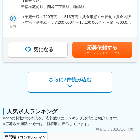
策：屋内全面禁煙変更の範囲：会社の定める事業所（リモートワ
【最寄り駅】
策定
することになりました。
ーク含む）
新宿御苑前駅、四谷三丁目駅、曙橋駅
◇等級・評価・報酬制度の設計、改定、運用ルール整備
◇福利厚生制度の企画・見直し（採用競争力・従業員満足度の向
現状にとらわれず俯瞰的にプロセスを再設計し、業務改革をリー
＜予定年収＞720万円～1,516万円＜賃金形態＞年俸制＜賃金内訳
上）
ドできる方ですが、現場で手を動かしながら改善提案を積み重ね
＞年額（基本給）：7,200,000円～15,160,000円＜月額＞600,000
◇人事制度運用における課題抽出・改善提案
給与
てきた実務経験者も歓迎します。
円～1,263,333円（12分割）＜昇給有無＞有＜残業手当＞無＜給
◇M&A後の制度統合・PMIにおける制度整合性の設計
現在、Slackやスプレッドシートを中心としたアナログな運用が業
与補足＞※ご経験・スキルに応じてこの限りではございません※勤
◇制度改定に伴う社内説明・運用マニュアル整備・社内展開サポ
務の主流であり、本来であれば業務システム化すべき領域も多く
務が深夜時間帯におよんだ場合、深夜残業手当を支給します。■昇
ート
残されています。
給：年2回■賞与：年棒制のためなし賃金はあくまでも目安の金額
応募依頼する
気になる
今後は、業務効率だけでなく属人性の排除や再現性のある仕組み
であり、選考を通じて上下する可能性があります。月給(月額)は固
（エージェントサービス）
■期待する成果：
化を進めていくことで、組織の強化と成長を目指します。
定手当を含めた表記です。
◇入社～3ヶ月：現行制度・評価フロー・福利厚生体系の把握と課
題抽出
◇6ヶ月～1年後：制度改定の企画立案～運用実装を主導（等級・
変更の範囲：会社の定める業務
報酬・評価・福利厚生）
さらに7件読み込む
■提供できる価値：
◇成長企業フェーズにおける人事制度構築の全プロセス経験
◇経営に近い立ち位置での制度企画・PMI経験
◇組織カルチャー形成・従業員体験価値（EX）向上を実現する手
応え
人気求人ランキング
dodaに掲載中の求人を、応募数順にランキング形式でご紹介します。
■キャリアパス：
※応募数が同数の場合は、新着順に表示しています。
◇人事企画リーダー／制度企画責任者
更新日：
2026/8/6（木）
◇将来的にはグループ全体の人事戦略・報酬戦略策定にも携われ
専門職（コンサルティン
ます