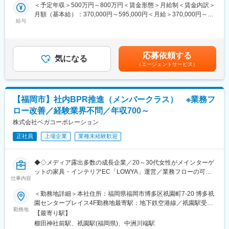
・ステークホルダーとの協力・コンプライアンスの管理
＜予定年収＞500万円～800万円＜賃金形態＞月給制＜賃金内訳＞
な事業創出に携われます。IPOを見据えた急成長フェーズで裁量を
・システム改修・自動化プロジェクト
月額（基本給）：370,000円～595,000円＜月給＞370,000円～
持ち挑戦できる環境です。
・AR関連業務（クレジットカード会社等からの入金照合、内部/外
給与
595,000円＜昇給有無＞有＜残業手当＞有＜給与補足＞※給与は経
■教育体制
部監査への対応）
験・能力等を考慮の上、決定します。■賞与：年1回賃金はあくま
OJTや業界知識習得の研修、プロジェクトごとの振り返りを通じ
でも目安の金額であり、選考を通じて上下する可能性がありま
てスキルアップを支援
■魅力：
す。月給(月額)は固定手当を含めた表記です。
■就業環境
応募依頼する
本ポジションにおけるミッションは、Eコマースおよび店舗におけ
気になる
東京本社勤務。フレックスタイムやハイブリッドワークを導入し
（エージェントサービス）
るデビット・クレジットカードの不正利用対策の実施、調整、運
柔軟な働き方が可能
営です。日本市場のニーズに応じて、グループ内の各メゾン（ブ
■想定されるキャリアパス
ランド）と連携しながらグループの戦略とガイドラインに沿った
事業開発リーダー、プロジェクト責任者、新規事業部門マネジメ
詐欺対策の運用を行います。これはビジネス全体の不正防止機能
ントなど多様なキャリア形成が可能
【福岡市】社内BPR推進（メンバークラス） ※業務フ
を強化し、お客様の顧客体験（クライアント・エクスペリエン
■企業の特徴/魅力
ロー改善／経験業界不問／年収700～
ス）を向上させるというグループの戦略の重要な部分を担ってい
全国6,000拠点の資源循環インフラを持つ業界のパイオニア。サス
ます。
株式会社ベガコーポレーション
テナビリティ推進で社会的な意義と成長性の両立を目指します。
正社員
上場企業
業種未経験歓迎
■キャリアパス：
変更の範囲：会社の定める業務
本ポジションはファイナンス部門のポジションとなりますので、
不正利用対策のスペシャリストを目指すだけでなく、ファイナン
◆◇メディア露出多数の成長企業／20～30代女性がメインターゲ
ス部門の中でのキャリアアップを目指せます。具体的には経理や
ットの家具・インテリアEC「LOWYA」運営／業務フローの可視
財務、内部統制を担当/チームをリードする役割やFP&A（コント
仕事内容
化・分析から最適化へ／年収700万～◇◆
ローラー）としてブランドを担当する役割もあります。
■業務内容：
＜勤務地詳細＞本社住所：福岡県福岡市博多区祇園町7-20 博多祇
商品開発を中心とした業務プロセスの全社横断的な改善（BPR）
園センタープレイス4F勤務地最寄駅：地下鉄空港線／祇園駅受動
■組織構成：
を推進するポジションです。
勤務地
喫煙対策：その他（屋内全面禁煙／喫煙室設置）変更の範囲：会
当社ファイナンスは社員40名以上、派遣/業務委託スタッフを含め
【最寄り駅】
既存の延長線上の単なる改善提案ではなく、経営課題を解決する
社の定める事業所
ると50名以上のチームで、そのうちアカウンティング＆トレジャ
櫛田神社前駅、祇園駅(福岡県)、中洲川端駅
ためのあるべき姿を描き、データに裏付けされた仮説立案を提案