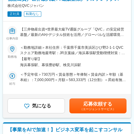
◎経理・会計領域で専門性を極めて行きたい方⇒エキスパート
・決算時における税効果会計業務対応
株式会社QVCジャパン
・税務処理の適正化に関する指導業務
■業務の魅力：
正社員
転勤なし
・各部門・各子会社への業務指導、問合せ対応
・業界トップの売上規模でありながら裁量は大きく、いちメンバ
・国内・海外取引に関する税務業務全般
ーを信頼し業務をお任せいただける環境です。
＜IFRS（国際財務報告基準）関連業務＞
・プロジェクトの推進・新規広告塔の採用・サイネージ等、新た
【三井物産出資×世界最大級TV通販グループ「QVC」の安定経営
・IFRS導入および実務対応
な試みが多い企業環境において、定型業務にとらわれない様々な
基盤／最新のAIやデジタル技術を活用／グローバルな活躍環境／
※メインは親会社が対応しているため、サポートの立ち位置で業
仕事内容
業務関与を通じてのスキルアップ・キャリア形成が可能です。
週4日リモート可／フルフレックス／ホワイト企業認定ゴールド取
務関与いただきます
得】
＜勤務地詳細＞本社住所：千葉県千葉市美浜区ひび野2-1-1 QVC
変更の範囲：会社の定める業務
スクエア勤務地最寄駅：JR京葉線／海浜幕張駅受動喫煙対策：屋
■ミッション
■業務内容
勤務地
内全面禁煙変更の範囲：会社の定める事業所（リモートワーク含
新たな会計基準の対応／グローバル推進（国際税制・IFRS）／数
【最寄り駅】
・各部門のパートナーとしての課題ヒアリングと解決支援
む）
十に及ぶ社内プロジェクトの経理面での推進・寄与
海浜幕張駅、幕張豊砂駅、検見川浜駅
・COE／グローバル人事と連携したPeople施策の展開・運用
・評価制度運用、タレントレビュー、後継者計画の推進
＜予定年収＞730万円＜賃金形態＞年俸制＜賃金内訳＞年額（基
■配属先
・組織設計・組織開発、カルチャー醸成施策の企画・実行
本給）：7,000,000円＜月額＞583,333円（12分割）＜昇給有無＞
財務会計本部経理部：約30名（本社勤務）
・人員計画・採用戦略の策定支援および大規模採用の推進
給与
有＜残業手当＞有＜給与補足＞※給与詳細は経験・能力・前給等を
⇒税制担当：3～4名＋サポート3名／固定資産業務担当：7～8名
・報酬改定・賞与プロセス支援、個別報酬対応
考慮のうえ、当社規定により決定します。※想定年収は残業代・業
／決算担当：残りの十数名
・従業員エンゲージメント調査・改善施策の推進
績賞与を含んだ理論年収となります。■昇給：業績に応じて年1回
※20代後半～40代のメンバーが多く在籍。上司とも気軽に話せる
・Peopleデータの分析・可視化、経営層への情報提供
支給※部署により時期が異なる■インセンティブボーナス：業績に
明るく風通しの良い雰囲気です。
応募依頼する
・従業員関係課題の一次対応と専門組織への連携
気になる
応じて年1回（3月）支給賃金はあくまでも目安の金額であり、選
※50代半ばの部門長と、40代前半の副部門長のもとで業務推進い
（エージェントサービス）
考を通じて上下する可能性があります。月給(月額)は固定手当を含
ただきます。
■組織構成
めた表記です。
配属予定のPO（People & Organization）チームには現在、2名が
■キャリアパス
在籍しています。
ご本人の志向性に合わせ、キャリア形成することが可能です。
【事業をAIで加速！】ビジネス変革を起こすコンサル