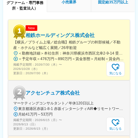
小売業界
固定給35万円以上
グファーム・専門事務
所・監査法人）
■組織／配属先の特徴：
◇人事戦略部門直下で、CEOおよび人事管掌役員と連携しながら
制度企画を推進
◇コンサル出身者や事業会社人事企画経験者が在籍
New
◇事業拡大と人事制度刷新の両軸を担うフェーズ
相鉄ホールディングス株式会社
【横浜／プライム上場／総合職】相鉄グループの幹部候補／不動
■働く環境：
産・ホテルなど幅広く展開／26卒歓迎
◇生産性高く、切磋琢磨しながら成長できる環境です
＜勤務地詳細＞本社住所：神奈川県横浜市西区北幸2-9-14 受動喫煙対策：屋内喫煙可能場所あり変更の範囲：会社の定める事業所
◇一部リモートOK：オンボーディング後はパフォーマンスに応じ
＜予定年収＞476万円～890万円＜賃金形態＞月給制＜賃金内訳＞月額（基本給）：269,000円～535,312円＜月給＞269,000円～535,312円＜昇給有無＞有＜残業手当＞有＜給与補足＞※これまでの経験とスキルに応じて判断いたします。■賞与：:5.7ヶ月（2026年度）■モデル年収：（例1）650万円 入社5年目 主任(月給39.7万円＋賞与174万円)（例2）832万円 入社9年目 係長(月給50.8万円＋賞与222万円)賃金はあくまでも目安の金額であり、選考を通じて上下する可能性があります。月給(月額)は固定手当を含めた表記です。
て週2日程度の在宅勤務可能
掲載予定期間：
◇成長を支える制度：成長期待にフォーカスしたミッショングレ
2026/7/30（木）
〜
2026/10/28（水）
ード制度や、キャリア自律を支援する目標設定など、1人1人の成
気になる
更新日：
2026/7/30（木）
長を支援する人事制度
変更の範囲：当社業務全般
アクセンチュア株式会社
マーケティングコンサルタント／年休120日以上
東京都港区赤坂1-8-1 赤坂インターシティAIR◆リモートワーク相談可◆当面転勤なし＜アクセス＞東京メトロ銀座線、南北線「溜池山王駅」直結東京メトロ千代田線、丸ノ内線「国会議事堂前駅」直結※変更の範囲：会社の定める事業所※受動喫煙対策：屋内全面禁煙◆ この求人のPOINT ◆￣￣V￣￣￣￣￣￣￣￣￣＃世界約78万人規模の大手基盤で安定性◎裁量大きく挑戦・成長できる環境＃土日祝休／連続5日以上の休暇取得も可能！／フルフレックス（コアタイムなし）＃各国から集結したノウハウを活用して、国内の先駆けとなる提案もできる
月給41万円～53万円
掲載予定期間：
2026/6/15（月）
〜
2026/9/13（日）
気になる
更新日：
2026/6/15（月）