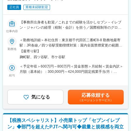
職種である事は間違いなし、医師との提携開業に至った際には数
軟に物事を進めて行ける組織」を目指して、日々事業会社との連
か月の活動の集大成と達成感を最大限経験出来ます。
正社員
業種未経験歓迎
携強化や、AI等のIT技術活用による工数削減、業務クオリティの
向上や均一化を進めています。
■所属部署：
【事務所出身者も歓迎／これまでの経験を活かしセブン－イレブ
事業開発グループコンサルティングチーム計11名(東京6名、名古
■キャリアパス：
ン・ジャパンの経理（税制・会計）を担う／国際税制等のグロー
屋2名、大阪2名、福岡1名)
税務担当からスタートし、国内税務全般の専門性を土台に、移転
仕事内容
バル対応も強化中／小売業トップの規模感でありながら裁量の大
価格・国際税務担当としてグループ海外取引の税務戦略・ガバナ
きな業務推進が可能】
■当社について：
＜勤務地詳細＞本社住所：東京都千代田区二番町8-8 勤務地最寄
ンスをリードするポジションへ挑戦できます。
ＨＯＹＡグループで唯一小売ビジネスを展開しているおり、国内
駅：JR各線／四ツ谷駅受動喫煙対策：屋内全面禁煙変更の範囲：
■業務概要
に約380店舗の直営コンタクトレンズ専門店「アイシティ」を運
勤務地
会社の定める事業所
【最寄り駅】
変更の範囲：会社の定める業務
経理・税務全般（月次決算、年次決算、税務申告、会計監査、税
営しています。ＨＯＹＡブランドのコンタクトレンズやケア用品
麹町駅、四ツ谷駅、市ケ谷駅
務調査対応）を担当いただきます。
の開発・製造も行い、川上から川下まで一貫したビジネスを展開
日常の決算業務に加え、新たな商品・サービス・事業展開に伴
しています。高付加価値製品の開発、緻密な市場分析に基づく出
＜予定年収＞600万円～800万円＜賃金形態＞月給制＜賃金内訳＞
い、各事業部と連携しながら会計面でのコンサルティング（会計
店戦略、大胆なプロモーション・販売施策により競合他社と差別
月額（基本給）：300,000円～424,000円固定残業手当/月：
論点の抽出、会計処理対応等）を行い、事業の発展に貢献いただ
化を図り、アイシティの国内シェアは20％を超え、高い利益率を
給与
62,000円～76,000円（固定残業時間25時間0分/月）超過した時間
くポジションです。
誇ります。
外労働の残業手当は追加支給＜月給＞362,000円～500,000円（一
律手当を含む）＜昇給有無＞有＜残業手当＞有＜給与補足＞※上記
■具体的な業務内容
変更の範囲：会社の定める業務
年収は本配属後の給与となります。詳細は内定時にお伝えしま
応募依頼する
＜税務関係業務＞
気になる
す。※残業代別途支給■昇給：年1回（4月）■賞与：年2回（7月・
（エージェントサービス）
・法人税法、消費税法を中心とした税務業務全般
12月）賃金はあくまでも目安の金額であり、選考を通じて上下す
・決算時（四半期を含む）の税金引当処理
る可能性があります。月給(月額)は固定手当を含めた表記です。
・グループ通算制度対応
・税務調査対応
【税務スペシャリスト】小売業トップ「セブンイレブ
・税理士事務所との折衝業務
ン」◆部門を超えたPJTへ関与可◆裁量と規模感を両立
＜税効果会計＞