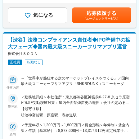
当社は2023年2月に設立された楽天グループ100％出資の新会社
・提携候補医師リサーチ
実績 年間4か月）賃金はあくまでも目安の金額であり、選考を通
で、グループ内外の事業に対し、戦略立案から業務実行、運営、
・医師面談
じて上下する可能性があります。月給(月額)は固定手当を含めた表
DX支援までを一手に担う、シェアードサービス＆コンサルティン
応募依頼する
・医師交渉（将来設計）
気になる
記です。
グ企業です。
（エージェントサービス）
・開業サポート
※関西エリアをメイン担当でお任せする想定です。
変更の範囲：会社の定める業務
■ポジションの魅力：
【渋谷】法務コンプライアンス責任者◆IPO準備中の拡
医師(眼科医)との打ち合わせを通して、交渉力・折衝力向上は活動
大フェーズ◆国内最大級スニーカーフリマアプリ運営
に比例し確実にスキルアップ可能です。望まれる方にはベストな
職種である事は間違いなし、医師との提携開業に至った際には数
株式会社ＳＯＤＡ
か月の活動の集大成と達成感を最大限経験出来ます。
正社員
転勤なし
■所属部署：
事業開発グループコンサルティングチーム計11名(東京6名、名古
～「世界中が熱狂する次のマーケットプレイスをつくる」／国内
屋2名、大阪2名、福岡1名)
最大級スニーカーフリマアプリ「SNKRDUNK（スニーカーダン
仕事内容
ク）」運営／IPO準備中～
■当社について：
＜勤務地詳細＞本社住所：東京都渋谷区神宮前6-27-8 京セラ原宿
ＨＯＹＡグループで唯一小売ビジネスを展開しているおり、国内
■ポジション概要／募集背景：
ビル5F受動喫煙対策：屋内全面禁煙変更の範囲：会社の定める事
に約380店舗の直営コンタクトレンズ専門店「アイシティ」を運
～急成長スタートアップ支える法務コンプライアンス責任者を募
勤務地
業所（リモートワーク含む）
営しています。ＨＯＹＡブランドのコンタクトレンズやケア用品
【最寄り駅】
集します～
の開発・製造も行い、川上から川下まで一貫したビジネスを展開
明治神宮前駅、原宿駅、表参道駅
私たちは月間600万人以上が利用するファッション・コレクティ
しています。高付加価値製品の開発、緻密な市場分析に基づく出
ブルマーケットプレイス「SNKRDUNK（スニーカーダンク）」
＜予定年収＞1,200万円～1,800万円＜賃金形態＞年俸制＜賃金内
店戦略、大胆なプロモーション・販売施策により競合他社と差別
を運営しています。C2C領域における圧倒的な成長を背景に、
訳＞年額（基本給）：8,878,608円～13,317,912円固定残業手当/
化を図り、アイシティの国内シェアは20％を超え、高い利益率を
2023年10月には韓国NAVERグループのKREAM社と戦略的パート
給与
月：260,116円～390,174円（固定残業時間45時間0分/月）超過し
誇ります。