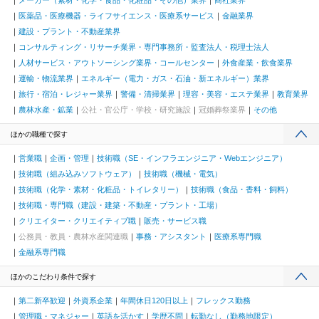
メーカー（素材・化学・食品・化粧品・その他）業界
商社業界
医薬品・医療機器・ライフサイエンス・医療系サービス
金融業界
建設・プラント・不動産業界
コンサルティング・リサーチ業界・専門事務所・監査法人・税理士法人
人材サービス・アウトソーシング業界・コールセンター
外食産業・飲食業界
運輸・物流業界
エネルギー（電力・ガス・石油・新エネルギー）業界
旅行・宿泊・レジャー業界
警備・清掃業界
理容・美容・エステ業界
教育業界
農林水産・鉱業
公社・官公庁・学校・研究施設
冠婚葬祭業界
その他
ほかの職種で探す
営業職
企画・管理
技術職（SE・インフラエンジニア・Webエンジニア）
技術職（組み込みソフトウェア）
技術職（機械・電気）
技術職（化学・素材・化粧品・トイレタリー）
技術職（食品・香料・飼料）
技術職・専門職（建設・建築・不動産・プラント・工場）
クリエイター・クリエイティブ職
販売・サービス職
公務員・教員・農林水産関連職
事務・アシスタント
医療系専門職
金融系専門職
ほかのこだわり条件で探す
第二新卒歓迎
外資系企業
年間休日120日以上
フレックス勤務
管理職・マネジャー
英語を活かす
学歴不問
転勤なし（勤務地限定）