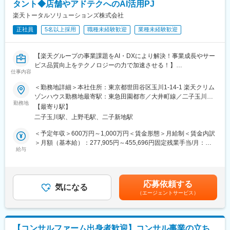
◎組織をまとめ牽引していきたい方⇒マネジメント
タント◆店舗やアドテクへのAI活用PJ
■業務について
◎経理・会計領域で専門性を極めて行きたい方⇒エキスパート
2～3部署をメインで担当し、各部門長と密に連携しながら組織設
楽天トータルソリューションズ株式会社
計や人材配置の最適化をリードしていただきます。現場からの相
■業務の魅力：
正社員
5名以上採用
職種未経験歓迎
業種未経験歓迎
談や人材課題に対して改善策を立案・実行し、人材戦略の高度化
・業界トップの売上規模でありながら裁量は大きく、いちメンバ
を図っていただくことを期待しています。
ーを信頼し業務をお任せいただける環境です。
また、社員のキャリア相談窓口としての対応や、海外人事部署の
・プロジェクトの推進・新規広告塔の採用・サイネージ等、新た
【楽天グループの事業課題をAI・DXにより解決！事業成長やサー
リーダーへのレポーティングなど日本拠点と海外人事を結ぶ中心
な試みが多い企業環境において、定型業務にとらわれない様々な
ビス品質向上をテクノロジーの力で加速させる！】
的な役割を担っていただきます。
仕事内容
業務関与を通じてのスキルアップ・キャリア形成が可能です。
■業務概要：
＜勤務地詳細＞本社住所：東京都世田谷区玉川1-14-1 楽天クリム
■ポジション魅力
変更の範囲：会社の定める業務
当部署では、楽天グループのコンサルタント組織としてグループ
ゾンハウス勤務地最寄駅：東急田園都市／大井町線／二子玉川駅
当社は世界有数の規模を持つテレビ通販専門チャンネル企業であ
内の様々な事業課題解決や戦略立案、実行支援を行っています。
勤務地
受動喫煙対策：屋内全面禁煙変更の範囲：会社の定める事業所
り、ダイナミックなビジネス環境の中で業務に取り組むことがで
【最寄り駅】
楽天グループの数ある事業領域が当部署が介在するフィールドで
（リモートワーク含む）
きます。
二子玉川駅、上野毛駅、二子新地駅
すが、特にテクノロジー活用と相性の良い領域ではAI導入・活用
経営層や部門長と近い距離で組織課題に向き合い、組織変革の推
の余地があり、企画～実装まで支援いただけるコンサルタントを
＜予定年収＞600万円～1,000万円＜賃金形態＞月給制＜賃金内訳
進を通じて価値を発揮できます。企画～実行～改善まで一貫して
募集いたします！
＞月額（基本給）：277,905円～455,696円固定残業手当/月：
関与することが可能です。
コンサルタント／コンサルファームでのご経験は不問です。
給与
88,025円～144,304円（固定残業時間40時間0分/月）超過した時
AI・DXによる事業変革に関心がある方、その領域で知見を得てき
間外労働の残業手当は追加支給＜月給＞365,930円～600,000円
■働き方
た方は歓迎です！
（一律手当を含む）＜昇給有無＞有＜残業手当＞有＜給与補足＞※
週4日在宅が可能で、フルフレックスタイム制度を導入していま
想定年収は目安であり、ご経験・スキルに応じて上下する可能性
す。有給取得率も高く、柔軟な働き方ができます。
応募依頼する
＜PJイメージ＞
気になる
があります。■昇給…年2回 (1月・7月)■賞与…年2回 (6月・12月)
（エージェントサービス）
・店舗向けのAI設備の導入・活用推進
賃金はあくまでも目安の金額であり、選考を通じて上下する可能
■当社について
・広告効果測定へのAI活用
性があります。月給(月額)は固定手当を含めた表記です。
世界中に約2,300万の顧客、3億7,000万世帯の視聴者を持つ世界
・データドリブンマーケティング施策
最大級のリテールグループ「QVC」。2001年には米国QVC, Inc.
と三井物産株式会社の出資により、24時間連続生放送を行う当社
【コンサルファーム出身者歓迎】コンサル事業の立ち