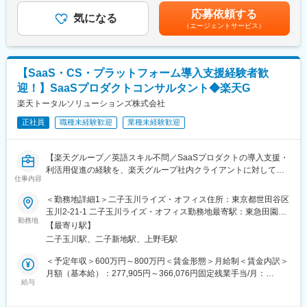
・クライアント対応：ヒアリング、課題整理、報告書作成
想定年収は目安であり、ご経験・スキルに応じて上下する可能性
グ企業です。
応募依頼する
※PJはその時々で受託状況に変動がありますのでご了承ください
気になる
があります。■昇給…年2回 (1月・7月)■賞与…年2回 (6月・12月)
（エージェントサービス）
賃金はあくまでも目安の金額であり、選考を通じて上下する可能
変更の範囲：会社の定める業務
■このポジションの魅力
性があります。月給(月額)は固定手当を含めた表記です。
◇楽天グループ共通IDで連結されたユニークなデータアセット
◇PdM寄り～エンジニア寄りまで役割の幅が広く、適性に応じて
【SaaS・CS・プラットフォーム導入支援経験者歓
選択可
迎！】SaaSプロダクトコンサルタント◆楽天G
◇AI×データドリブンマーケティングの先進事例を自ら作る側に
◇シニアロールでマネジメントキャリアも描ける
楽天トータルソリューションズ株式会社
◇モバイルデータ・AI領域以外にも楽天グループ内の様々なプロ
正社員
職種未経験歓迎
業種未経験歓迎
ジェクトに関与し、コンサルタントとしてのスキル・経験値を積
み重ねながら、シニアコンサルタントやディレクターといったキ
ャリアアップを長期的に描いていくことが可能です！
【楽天グループ／英語スキル不問／SaaSプロダクトの導入支援・
利活用促進の経験を、楽天グループ社内クライアントに対して発
■キャリアパス
仕事内容
揮】
・スピード昇格：年功序列ではなく、成果とスキル次第で2～3年
当社では、楽天グループの80以上の事業と外部企業に対し、戦略
＜勤務地詳細1＞二子玉川ライズ・オフィス住所：東京都世田谷区
でシニアマネージャーやディレクターへ昇格可能
策定からオペレーション実行まで一気通貫のサービスを提供して
玉川2-21-1 二子玉川ライズ・オフィス勤務地最寄駅：東急田園都
・事業責任者への道：コンサルタントから事業責任者、新規事業
います。
勤務地
市、東急大井町線／二子玉川駅受動喫煙対策：屋内喫煙可能場所
開発担当へのキャリアチェンジ
【最寄り駅】
今回はコンサルティング事業部の立ち上げに際し、通信キャリ
あり＜勤務地詳細2＞本社住所：東京都世田谷区玉川1-14-1 楽天
・グループ横断のキャリア：RTS内の他部門（セールス、ロジス
二子玉川駅、二子新地駅、上野毛駅
ア・MVNOの事業の知見をお持ちの方を歓迎いたします！
クリムゾンハウス勤務地最寄駅：東急田園都市／大井町線／二子
ティクス、ブランド戦略）や楽天グループ全体への異動も可能
これまでのご経験を楽天グループの幅広いサービスで発揮してい
玉川駅受動喫煙対策：屋内全面禁煙変更の範囲：会社の定める事
＜予定年収＞600万円～800万円＜賃金形態＞月給制＜賃金内訳＞
ただけます◎
業所（リモートワーク含む）
月額（基本給）：277,905円～366,076円固定残業手当/月：
■当社について
■業務概要
給与
88,025円～115,924円（固定残業時間40時間0分/月）超過した時
当社は2023年2月に設立された楽天グループ100％出資の新会社
・PJメンバーとして実務遂行：情報収集、分析、資料作成
間外労働の残業手当は追加支給＜月給＞365,930円～482,000円
で、グループ内外の事業に対し、戦略立案から業務実行、運営、
・業務改善支援：現場でのオペレーション改善、マーケティング