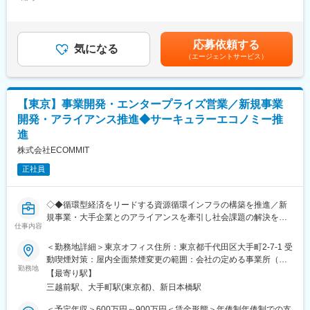
172,280円～206,800円（固定残業時間40時間0分/月）超過した時
・国内外を問わない契約書のレビュー・作成および交渉支援
■具体的には下記の業務内容です。
間外労働の残業手当は追加支給＜月給＞711,280円～855,800円
など
・商品開発業務におけるプロセス改善の企画
（一律手当を含む）＜昇給有無＞有＜残業手当＞有＜給与補足＞※
・部門横断的なヒアリングと課題抽出・要件整理
給与詳細はスキル、経験に応じて決定します。※昇給：年2回（4
変更の範囲：会社の定める業務
応募依頼する
・プロジェクトの設計・マネジメント
気になる
月、10月）、賞与：年2回（7月、12月／業績連動制）ほか、慶弔
（エージェントサービス）
・改善策のドキュメント化と社内展開
見舞金など賃金はあくまでも目安の金額であり、選考を通じて上
・企画・立案した業務フローの実行（必要に応じて内部監査や法
下する可能性があります。月給(月額)は固定手当を含めた表記で
務といった管理部門と連携）
す。
・組織のマネジメント
【東京】事業開発・エンタープライズ営業／新規事業
開発・アライアンス推進◆サーキュラーエコノミー推
■募集の背景：
進
当社では、家具・インテリア領域におけるD2Cモデルを軸に、商
品開発から販売、カスタマーサポートまでを一気通貫で自社運営
株式会社ECOMMIT
しています。
正社員
その中核を担う商品開発プロセスにおいて、組織や従来のやり方
にとらわれた非効率なオペレーションが課題となっており、抜本
的な見直しが必要なフェーズを迎えています。
◇◆循環型経済をリードする資源循環インフラの構築を推進／新
現在は、各部門の枠組みに沿って業務が進められているため、情
規事業・大手企業とのアライアンスを牽引し社会課題の解決を目
報や責任範囲が分断され、無駄な工数・タイムロスが発生してい
仕事内容
指す◇◆
ます。
業務効率やスピードを重視するEC業界においては致命的なボトル
＜勤務地詳細＞東京オフィス住所：東京都千代田区大手町2-7-1 受
■業務概要
ネックであり、事業成長に直結するプロセス変革が急務です。
動喫煙対策：屋内全面禁煙変更の範囲：会社の定める事業所（リ
当社の事業開発／エンタープライズ営業ポジションは、サーキュ
勤務地
そのため今回、事業推進部を母体として、商品開発領域を中心に
モートワーク含む）
【最寄り駅】
ラーエコノミー推進事業における大手企業・自治体・主要ステー
社内のオペレーション全体をゼロベースで再構築する人材を募集
三越前駅、大手町駅(東京都)、新日本橋駅
クホルダーとのアライアンス締結、新規事業やサービスの構想か
することになりました。
ら実装、クロージングまでを一気通貫で担います。単なるサービ
＜予定年収＞600万円～900万円＜賃金形態＞年俸制年俸制での支