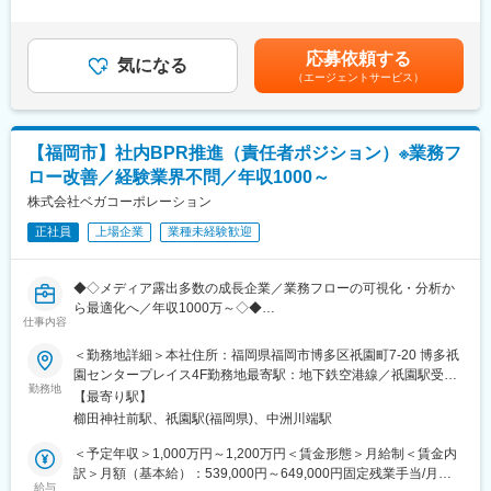
ナーシップを締結。日本国内のみならず海外向けのマーケットプ
た時間外労働の残業手当は追加支給＜月額＞1,000,000円～
レイスも成長を続けています。
1,500,000円（12分割）（一律手当を含む）＜昇給有無＞有＜残
変更の範囲：会社の定める業務
現在、当社は数年以内のスウィングバイIPOを見据え、事業・組織
業手当＞有賃金はあくまでも目安の金額であり、選考を通じて上
応募依頼する
ともに急拡大中です。この成長を持続可能なものにし、国内外の
気になる
下する可能性があります。月給(月額)は固定手当を含めた表記で
（エージェントサービス）
ガバナンス水準に対応するため、法務コンプライアンス体制の強
す。
化が急務となっています。
本ポジションでは、事業推進のための意思決定に法的およびリス
【福岡市】社内BPR推進（責任者ポジション）※業務フ
クマネジメントの観点から関与いただくとともに、法務組織の体
ロー改善／経験業界不問／年収1000～
制構築の中核を担っていただくことを期待しています。
経営陣と密に連携しながら、攻めと守りの両面で事業に貢献いた
株式会社ベガコーポレーション
だける方、IPO準備や海外展開を見据えたグローバルな法務戦略の
正社員
上場企業
業種未経験歓迎
構築・推進に挑戦したい方からのご応募をお待ちしています。
■業務内容：
◆◇メディア露出多数の成長企業／業務フローの可視化・分析か
・新規事業や新規ビジネススキームに関する法的リスクの検討
ら最適化へ／年収1000万～◇◆
・全社の法務戦略の立案・実行
仕事内容
■業務内容：
・社内法務体制・ガバナンス体制の構築と運用
商品開発フェーズを中心に業務プロセスの全社横断的な改善
＜勤務地詳細＞本社住所：福岡県福岡市博多区祇園町7-20 博多祇
・規程類の整備、社内ルール・ワークフローの策定および運用
（BPR）を推進するポジションで、複数のプロジェクトを統括頂
園センタープレイス4F勤務地最寄駅：地下鉄空港線／祇園駅受動
・法改正への対応方針の策定と社内周知
く責任者としての立ち位置でお迎えします。
勤務地
喫煙対策：その他（屋内全面禁煙／喫煙室設置）変更の範囲：会
・株主総会・取締役会対応、会社法関連業務
【最寄り駅】
既存の延長線上の単なる改善提案ではなく、経営課題を解決する
社の定める事業所
・M&A・資本業務提携等における契約レビュー・法務DD対応
櫛田神社前駅、祇園駅(福岡県)、中洲川端駅
ためのあるべき姿を描き、データに裏付けされた仮説立案を提案
・リスクマネジメント・コンプライアンス体制の強化
し、改革リーダーとして実行フェーズまでの推進リードしていた
＜予定年収＞1,000万円～1,200万円＜賃金形態＞月給制＜賃金内
・社内の法務リテラシー向上に向けた啓発活動の推進
だくことを大いに期待しています。
訳＞月額（基本給）：539,000円～649,000円固定残業手当/月：
・リーガルテック等の導入による業務効率化の推進
給与