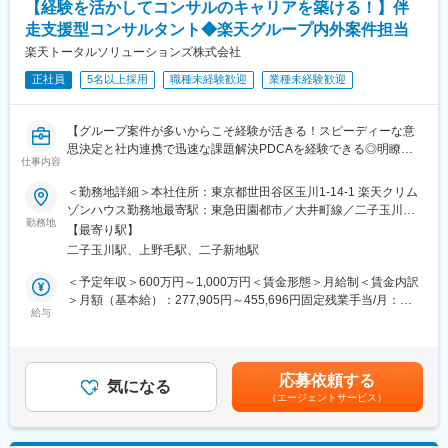
【経験を活かしてコンサルのキャリアを築ける！】伴
◎週1回程度でリモートワークを利用しています。また、マネジメ
走支援型コンサルタント◆楽天グループ内外案件担当
ントが定期的に稼働状況をモニタリングすることで、残業が常態
化しない仕組みが整っています！新しい組織だからこそ、持続可
楽天トータルソリューションズ株式会社
能な組織づくりを行っています。
正社員
5名以上採用
職種未経験歓迎
業種未経験歓迎
◎楽天グループ内案件が多いため、楽天グループ・楽天トータル
ソリューションズへの帰属意識も持ちやすく、自身がかかわった
PJが直接自社の成果創出につながる手ごたえも感じられます。
【グループ案件が多いからこそ経験が活きる！スピーディーな意
◎コンサルティング事業部において、コンサルタント＞シニアコ
思決定と社内連携で迅速な課題解決PDCAを経験できる◎明瞭な
ンサルタント＞マネージャー＞シニアマネージャー＞ディレクタ
仕事内容
キャリアステップで手ごたえも感じやすい環境】
ー といった5つのキャリアステップがあり、実績・経験を通じて
＜勤務地詳細＞本社住所：東京都世田谷区玉川1-14-1 楽天クリム
待遇・役割も変えていくことができます。
■業務概要
ゾンハウス勤務地最寄駅：東急田園都市／大井町線／二子玉川駅
＜PJ例＞
勤務地
受動喫煙対策：屋内全面禁煙変更の範囲：会社の定める事業所
■楽天グループについて
【最寄り駅】
◆新規事業立案・運営支援
（リモートワーク含む）
楽天グループは世界で70を超えるサービスを提供しており、
二子玉川駅、上野毛駅、二子新地駅
◆マーケティング戦略検討／実行支援
「Unique, yet Unified（ユニークでありながら、統一されてい
◆オペレーション改善・コスト最適化支援
＜予定年収＞600万円～1,000万円＜賃金形態＞月給制＜賃金内訳
る）」唯一無二のブランド体験を提供しています。
◆システム導入・AI活用支援
＞月額（基本給）：277,905円～455,696円固定残業手当/月：
楽天エコシステムの中には、楽天市場やRakuten Fashion、
給与
88,025円～144,304円（固定残業時間40時間0分/月）超過した時
SuperPointScreen、楽天インサイトなどのインターネットサービ
上記のようなグループ内の重要プロジェクトに参画いただき、伴
間外労働の残業手当は追加支給＜月給＞365,930円～600,000円
スセグメント/楽天モバイルなどのモバイルセグメント/楽天ペイ、
走支援していっていただきます。案件によって管掌範囲や成果物
（一律手当を含む）＜昇給有無＞有＜残業手当＞有＜給与補足＞※
楽天カード、楽天銀行などのフィンテックセグメント といった
も様々ですが、グループ内案件ではどのように事業としてどうな
想定年収は目安であり、ご経験・スキルに応じて上下する可能性
多様なサービスがあり、楽天会員数は現在国内で1億以上を誇りま
応募依頼する
ったのか関与した手触り感を得ることができ、グループ外案件で
気になる
があります。■昇給…年2回 (1月・7月)■賞与…年2回 (6月・12月)
す。
（エージェントサービス）
あれば今までなかった事例創出そのものに関わるを感じることが
賃金はあくまでも目安の金額であり、選考を通じて上下する可能
可能です。
性があります。月給(月額)は固定手当を含めた表記です。
変更の範囲：会社の定める業務