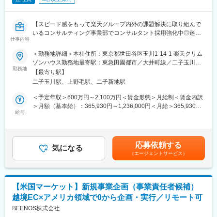
【スピード感をもって楽天グループ内外の課題解決に取り組んで
いるコンサルティング事業部でコンサルタント採用強化中◎迷っ
仕事内容
ている方も是非ご参加ください！】
＜勤務地詳細＞本社住所：東京都世田谷区玉川1-14-1 楽天クリム
当社では、楽天グループの70以上の事業と外部企業に対し、戦略
ゾンハウス勤務地最寄駅：東急田園都市／大井町線／二子玉川駅
策定からオペレーション実行まで一気通貫のサービスを提供して
勤務地
受動喫煙対策：屋内全面禁煙変更の範囲：会社の定める事業所
【最寄り駅】
います。
（リモートワーク含む）
二子玉川駅、上野毛駅、二子新地駅
今回、コンサルティング事業部の立ち上げメンバーとして、事業
戦略の策定、オペレーション構築、テクノロジー実装といったコ
＜予定年収＞600万円～2,100万円＜賃金形態＞月給制＜賃金内訳
ンサルティング領域で活躍いただける方を対象に、キャリア採用
＞月額（基本給）：365,930円～1,236,000円＜月給＞365,930円
説明会を開催します。
給与
～1,236,000円＜昇給有無＞有＜残業手当＞有＜給与補足＞※想定
「まずは話を聞いてみたい」「自分のスキルが活かせるか知りた
年収は目安であり、ご経験・スキルに応じて上下する可能性があ
い」そんな方に向けて、事業内容・働く環境・今後の方向性など
ります。■昇給…年2回 (1月・7月)■賞与…年2回 (6月・12月)賃金
をわかりやすくご紹介します。
はあくまでも目安の金額であり、選考を通じて上下する可能性が
応募依頼する
気になる
あります。月給(月額)は固定手当を含めた表記です。
（エージェントサービス）
■登壇者
傳田 剛史｜副社長 コンサルティング事業責任者
加賀美 諒｜戦略グループ マネージャー
【米国マーケット】新規事業企画（事業責任者候補）
■開催日
越境EC×アメリカ領域で0から企画・実行／リモート可
8/4(火)19:30～20:15
BEENOS株式会社
■形式