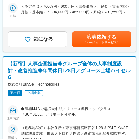
リーで30名以上を占めています。アカウンティング＆トレジャリ
し、改革リーダーとして実行フェーズまでの推進リードしていた
＜予定年収＞700万円～900万円＜賃金形態＞月給制＜賃金内訳＞
ーのディレクターは女性で、アカウンティング＆トレジャリー、
だくことを大いに期待しています。
月額（基本給）：396,000円～485,000円＜月給＞491,550円～
FP&Aともに多くの女性管理職、女性社員が活躍をしています。
給与
640,330円（一律手当を含む）＜昇給有無＞有＜残業手当＞有＜
■具体的には下記の業務内容です。
給与補足＞※固定残業手当は月30時間～40時間、95,550円～
■部署の雰囲気：
・商品開発業務におけるプロセス改善の企画
155,330円を支給超過した時間外労働の残業手当は追加支給※給与
ワークライフバランスを重要視する雰囲気があり、繁閑はありま
・部門横断的なヒアリングと課題抽出・要件整理
詳細はスキル、経験に応じて決定します。※昇給：年2回（4月、
すが、平均的には残業もそれほど多くない環境です。自律的、効
応募依頼する
・プロジェクトの設計・マネジメント
気になる
10月）、賞与：年2回（7月、12月／業績連動制）ほか、慶弔見舞
率的に仕事をしていただくことが求められます。
（エージェントサービス）
・改善策のドキュメント化と社内展開
金など賃金はあくまでも目安の金額であり、選考を通じて上下す
自社ブランドならびにプロダクトが大好きな社員も多いですし、
・企画・立案した業務フローの実行（必要に応じて内部監査や法
る可能性があります。月給(月額)は固定手当を含めた表記です。
ラグジュアリー業界からの転職者もいますが、業界外から入社を
務といった管理部門と連携）
している社員も多く活躍をしています。
【新宿】人事企画担当◆グループ全体の人事制度設
■募集の背景：
計・改善推進◆年間休日128日／グロース上場バイセル
当社では、家具・インテリア領域におけるD2Cモデルを軸に、商
G
品開発から販売、カスタマーサポートまでを一気通貫で自社運営
しています。
株式会社BuySell Technologies
その中核を担う商品開発プロセスにおいて、組織や従来のやり方
正社員
上場企業
にとらわれた非効率なオペレーションが課題となっており、抜本
的な見直しが必要なフェーズを迎えています。
現在は、各部門の枠組みに沿って業務が進められているため、情
◆積極M&Aで急拡大中◎／リユース業界トップクラス
報や責任範囲が分断され、無駄な工数・タイムロスが発生してい
『BUYSELL』／リモート可能◆
ます。
仕事内容
業務効率やスピードを重視するEC業界においては致命的なボトル
■業務内容：
ネックであり、事業成長に直結するプロセス変革が急務です。
＜勤務地詳細＞本社住所：東京都新宿区四谷4-28-8 PALTビル8F
当社の人事企画担当として、下記業務をお任せします。
そのため今回、事業推進部を母体として、商品開発領域を中心に
勤務地最寄駅：東京メトロ丸ノ内線／新宿御苑前駅受動喫煙対
◇経営層・部門責任者とのディスカッションを通じた制度方針の
勤務地
社内のオペレーション全体をゼロベースで再構築する人材を募集