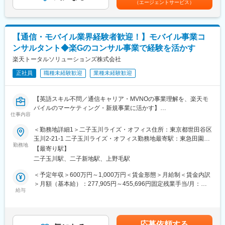
（エージェントサービス）
賃金はあくまでも目安の金額であり、選考を通じて上下する可能
◎事業会社ならではのDX経験が積める
■このポジションの魅力：
性があります。月給(月額)は固定手当を含めた表記です。
企画だけでなく、現場への定着や成果創出まで一気通貫で関われ
◎顧客の課題解決経験が活かせる！グループ内外の課題解決を行
ます。
うコンサルタントへ未経験からキャリアチェンジが可能！
◎AI活用の最前線テーマに挑戦できる
【通信・モバイル業界経験者歓迎！】モバイル事業コ
◎日常生活にある様々な楽天サービスが対象。誰が使っているか
AIプライシング、AIエージェント、データ基盤構築、業務自動化
ンサルタント◆楽Gのコンサル事業で経験を活かす
／どんな価値のあるサービスか、が分かりやすいからこそ介在し
など幅広いテーマを推進できます。
た手ごたえを感じられる！
楽天トータルソリューションズ株式会社
◎事業理解の深い執行役員直下
◎ゆくゆくは外販も予定しており、グループ内の課題解決にとど
営業・査定・海外事業・展示場統括など幅広い経験を持つ執行役
正社員
職種未経験歓迎
業種未経験歓迎
まらず、社外クライアントを動かす経験も積める！
員のもと、スピード感を持って事業変革を推進できる環境です。
■キャリアパス
変更の範囲：会社の定める業務
【英語スキル不問／通信キャリア・MVNOの事業理解を、楽天モ
・スピード昇格：年功序列ではなく、成果とスキル次第で2～3年
バイルのマーケティング・新規事業に活かす】
でシニアマネージャーやディレクターへ昇格可能
仕事内容
当社では、楽天グループの80以上の事業と外部企業に対し、戦略
・事業責任者への道：コンサルタントから事業責任者、新規事業
策定からオペレーション実行まで一気通貫のサービスを提供して
＜勤務地詳細1＞二子玉川ライズ・オフィス住所：東京都世田谷区
開発担当へのキャリアチェンジ
います。
玉川2-21-1 二子玉川ライズ・オフィス勤務地最寄駅：東急田園都
・グループ横断のキャリア：RTS内の他部門（セールス、ロジス
今回はコンサルティング事業部の立ち上げに際し、通信キャリ
勤務地
市、東急大井町線／二子玉川駅受動喫煙対策：屋内喫煙可能場所
ティクス、ブランド戦略）や楽天グループ全体への異動も可能
【最寄り駅】
ア・MVNOの事業の知見をお持ちの方を歓迎いたします！
あり＜勤務地詳細2＞本社住所：東京都世田谷区玉川1-14-1 楽天
二子玉川駅、二子新地駅、上野毛駅
これまでのご経験を楽天グループの幅広いサービスで発揮してい
クリムゾンハウス勤務地最寄駅：東急田園都市／大井町線／二子
■当社について
ただけます◎
玉川駅受動喫煙対策：屋内全面禁煙変更の範囲：会社の定める事
＜予定年収＞600万円～1,000万円＜賃金形態＞月給制＜賃金内訳
当社は2023年2月に設立された楽天グループ100％出資の新会社
■業務概要
業所（リモートワーク含む）
＞月額（基本給）：277,905円～455,696円固定残業手当/月：
で、グループ内外の事業に対し、戦略立案から業務実行、運営、
・PJメンバーとして実務遂行：情報収集、分析、資料作成
給与
88,025円～144,304円（固定残業時間40時間0分/月）超過した時
DX支援までを一手に担う、シェアードサービス＆コンサルティン
・業務改善支援：現場でのオペレーション改善、マーケティング
間外労働の残業手当は追加支給＜月給＞365,930円～600,000円
グ企業です。
施策の戦略実行支援
（一律手当を含む）＜昇給有無＞有＜残業手当＞有＜給与補足＞※
・クライアント対応：ヒアリング、課題整理、報告書作成
想定年収は目安であり、ご経験・スキルに応じて上下する可能性
変更の範囲：会社の定める業務
応募依頼する