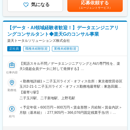
想定年収は目安であり、ご経験・スキルに応じて上下する可能性
グ企業です。
応募依頼する
※PJはその時々で受託状況に変動がありますのでご了承ください
気になる
があります。■昇給…年2回 (1月・7月)■賞与…年2回 (6月・12月)
（エージェントサービス）
賃金はあくまでも目安の金額であり、選考を通じて上下する可能
変更の範囲：会社の定める業務
■このポジションの魅力
性があります。月給(月額)は固定手当を含めた表記です。
◇楽楽天市場という国内最大級ECプラットフォームの内側からの
支援
【データ・AI領域経験者歓迎！】データエンジニアリ
◇店舗AI（Remark AI）など最先端のリテールテック案件
ングコンサルタント◆楽天Gのコンサル事業
◇営業・ディレクター・PMO等、関与の仕方を柔軟に選択可
◇EC×SNS×AIの掛け合わせ領域での専門性構築機会
楽天トータルソリューションズ株式会社
◇EC・小売・店舗DX領域以外にも楽天グループ内の様々なプロ
正社員
職種未経験歓迎
業種未経験歓迎
ジェクトに関与し、コンサルタントとしてのスキル・経験値を積
み重ねながら、シニアコンサルタントやディレクターといったキ
ャリアアップを長期的に描いていくことが可能です！
【英語スキル不問／データエンジニアリングとAIの専門性を、楽
天1億超会員データに対して発揮する】
■キャリアパス
仕事内容
当社では、楽天グループの80以上の事業と外部企業に対し、戦略
・スピード昇格：年功序列ではなく、成果とスキル次第で2～3年
策定からオペレーション実行まで一気通貫のサービスを提供して
＜勤務地詳細1＞二子玉川ライズ・オフィス住所：東京都世田谷区
でシニアマネージャーやディレクターへ昇格可能
います。
玉川2-21-1 二子玉川ライズ・オフィス勤務地最寄駅：東急田園都
・事業責任者への道：コンサルタントから事業責任者、新規事業
今回はコンサルティング事業部の立ち上げに際し、通信キャリ
勤務地
市、東急大井町線／二子玉川駅受動喫煙対策：屋内喫煙可能場所
開発担当へのキャリアチェンジ
【最寄り駅】
ア・MVNOの事業の知見をお持ちの方を歓迎いたします！
あり＜勤務地詳細2＞本社住所：東京都世田谷区玉川1-14-1 楽天
・グループ横断のキャリア：RTS内の他部門（セールス、ロジス
二子玉川駅、二子新地駅、上野毛駅
これまでのご経験を楽天グループの幅広いサービスで発揮してい
クリムゾンハウス勤務地最寄駅：東急田園都市／大井町線／二子
ティクス、ブランド戦略）や楽天グループ全体への異動も可能
ただけます◎
玉川駅受動喫煙対策：屋内全面禁煙変更の範囲：会社の定める事
＜予定年収＞600万円～800万円＜賃金形態＞月給制＜賃金内訳＞
■業務概要
業所（リモートワーク含む）
月額（基本給）：277,905円～366,076円固定残業手当/月：
■当社について
・PJメンバーとして実務遂行：情報収集、分析、資料作成
給与
88,025円～115,924円（固定残業時間40時間0分/月）超過した時
当社は2023年2月に設立された楽天グループ100％出資の新会社
・業務改善支援：現場でのオペレーション改善、マーケティング
間外労働の残業手当は追加支給＜月給＞365,930円～482,000円
で、グループ内外の事業に対し、戦略立案から業務実行、運営、
施策の戦略実行支援
（一律手当を含む）＜昇給有無＞有＜残業手当＞有＜給与補足＞※
DX支援までを一手に担う、シェアードサービス＆コンサルティン