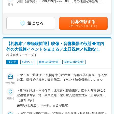
月額（基本給）：290,499円～420,000円その他固定手当/月：
■1日の流れ（例）：
・事業用不動産有効活用提案
給与
30,000円～60,000円＜月給＞320,499円～480,000円＜昇給有無
▼出社→工場内の進行確認→現場サポート→簡単な事務作業→退
・その他付随する業務
＞有＜残業手当＞有＜給与補足＞※給与詳細は、経験・スキルを考
勤
慮の上、決定します。■その他固定手当内訳：・リスキリング手
※未経験からスタートした社員も多数在籍しており、異業種出身の
【直近では】
当：10,000円／月・食事手当：10,000円／月■昇給：年1回■賞
方も活躍しています。
応募依頼する
北海道内最大級の自動車とアウトドアを融合した屋内展示場の新
気になる
与：年2回（7月、12月）■決算賞与あり（業績による）賃金はあ
※夜勤はなく、生活リズムを安定させながら働けます。
（エージェントサービス）
設プロジェクト
くまでも目安の金額であり、選考を通じて上下する可能性があり
→用地選定、建物概設計を行い、予算案の策定等を実施。
ます。月給(月額)は固定手当を含めた表記です。
■働きやすさ：
＃ 転勤なし／帯広で腰を据えて働けます
■仕事の魅力：
＃ 繁忙期と閑散期があり、メリハリのある勤務
【札幌市／未経験歓迎】映像・音響機器の設計◆道内
モビリティ業界を牽引するD&Dホールディングスは、お客様が何
＃ 正社員／福利厚生充実
外の大規模イベントを支える／土日祝休／転勤なし
を求めているか、理想を実現するために何ができるか・何をすべ
きかを常に考え、実行する会社です。多様なプロジェクトの形で
株式会社シーエーブイ
■当社の特徴：
実行することになりますが、今回募集職種は企画段階から参画し
(1)1912年創業・創業112年の老舗企業
正社員
転勤なし
職種未経験歓迎
業種未経験歓迎
牽引するポジションです。自分の仕事が会社を動かしている感覚
(2)東京支店を含め、13支店19工場まで拡大
を、ダイレクトに感じる事ができます。また、能力・意欲を最大
(3)クリーニング一本だけではない、多角的な事業展開：リネンサ
限発揮いただき、将来的には事業責任者を目指していただきたい
プライ、ユニフォームレンタル、介護用品のレンタルや住宅改修
～マイカー通勤OK／札幌を中心に映像・音響機器の販売・導入や
と考えております。
等、時代に先駆けて新たな事業を展開しております。さらに直近
施工、情報通信機器の設計施工、イベント映像機器のレンタル事
仕事内容
は通信販売部門も立ち上げ、道内全域を対象にサービス展開を進
業を展開／ワークライフバランス◎／転勤なし～
■出向先について：
めております
＜勤務地詳細＞本社住所：北海道札幌市東区北四十六条東19-1-1
株式会社D＆Dホールディングス北海道支社へ出向となります。
(4)道内の｢見守りネットワーク｣にも参画するなど地域社会への貢
■仕事内容：
勤務地最寄駅：地下鉄東豊線／栄町駅受動喫煙対策：屋内喫煙可
◇出向先の事業内容：自動車関連企業へのコンサルティングや中
献も目指しております。
主に大学などの教育機関や官公庁に、プロジェクターなど様々な
勤務地
能場所あり変更の範囲：会社の定める事業所
古車買取販売を柱とした事業を展開
【最寄り駅】
メーカーの製品を組み合わせた独自のAVシステムの販売導入・施
◇出向先の勤務地：北海道札幌市中央区南10条西10丁目1番15号
栄町駅(北海道)、太平駅、百合が原駅
変更の範囲：会社の定める業務
工・アフターフォロー事業を展開する当社にて、電気通信の設計
業務をお任せします。
＜予定年収＞300万円～450万円＜賃金形態＞月給制＜賃金内訳＞