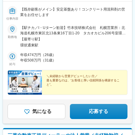
【既存顧客がメイン】安定基盤あり！コンクリート用混和剤の営
業をお任せします
仕事内容
【駅チカ／I・Uターン歓迎】竹本技研株式会社 札幌営業所：北
海道札幌市東区北13条東16丁目1-20 タカオカビル206号室環状
勤務地
通東駅 4番口から徒歩6分※ビル内全面禁煙
【最寄り駅】
環状通東駅
年収474万円（26歳）
年収508万円（31歳）
給与
＼未経験から営業デビューしたい方／
最も重要なのは、“お客様と厚い信頼関係を構築するこ
と”。
「人と話すことが好き」
「誰かの役に立ちたい」
「長く営業として働きたい」
このような方はぜひ、ご応募ください！
気になる
応募する