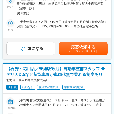
三菱自動車ディーラーに併設されたサービス工場にて、点検・整
勤務地最寄駅：JR線／岩見沢駅受動喫煙対策：屋内全面禁煙変更
・外車整備の経験があり、スキルを活かしお客様に寄り添って働
備・修理を中心にお任せします。
勤務地
の範囲：会社の定める事業所
いていきたい方
【最寄り駅】
長期的にお客様に寄り添い、安心・安全なカーライフをお届けす
・環境や状況に柔軟に対応できる方
岩見沢駅
るエンジニアの仕事です。
・車が好きで様々な技術習得に前向きな方
整備士経験が無い方でも、「車が好き」「機械をいじるのが好
＜予定年収＞315万円～510万円＜賃金形態＞月給制＜賃金内訳＞
き」「手に職をつけたい」そんな想いがあれば大歓迎です。
月額（基本給）：195,000円～328,000円その他固定手当/月：
■業務の魅力
基礎から学べる環境のため、未経験から着実に成長していけま
給与
20,000円～35,000円＜月給＞215,000円～363,000円＜昇給有無
・新設部門の立ち上げから関われ、裁量をもって業務推進が可能
す。
＞有＜残業手当＞有＜給与補足＞■昇給：年1回■賞与:年2回(7
です。
月、12 月) 決算賞与（業績による）住宅手当（実家暮らし：
・輸入車から国産車まで幅広い車種を扱うため、整備技術の習得
■三菱ならではの魅力
20,000円/月 独り暮らし：35,000円/月 規定有り）資格手当：2
やスキルアップが叶います。
応募依頼する
車両貸与制度（整備士限定）
気になる
級自動車整備士（5,000円/月）、1級自動車整備士（20,000円/
（エージェントサービス）
・新型デリカD:5／デリカミニ ほか
月）賃金はあくまでも目安の金額であり、選考を通じて上下する
■就業環境
・車両代は【0円】 ※保険料・ガソリン代等は自己負担
可能性があります。月給(月額)は固定手当を含めた表記です。
・残業はほとんどなし、完全週休2日制（火曜＋他曜日相談可）、
実際に自分で触れている車に乗れるからこそ、理解も深まり、整
夏季・年末年始・GWなどの休暇もありプライベートも大事にでき
備のやりがいも感じられます。
る環境です。
【石狩・花川店／未経験歓迎】自動車整備スタッフ ◆
・マイカー通勤可、制服貸与
デリカD:5など新型車両が車両代無で乗れる制度あり
■働き方・環境
・年間休日121日
北海道三菱自動車販売株式会社
■当社について
・GW／夏季／冬季は【平均9日間の大型連休】（年3回）
当社では車両買取、販売、点検・整備を行っております。当社の
正社員
転勤なし
職種未経験歓迎
業種未経験歓迎
・火曜・水曜定休＋シフト休（月8～14日休み）
社名は「いい出来事、幸せなことをお客様から次のお客様に連鎖
・転勤なし／地域密着で長く働ける
して、みんなが幸せになってほしい」と願い「ペイフォワード」
・マイカー通勤OK
という名前を付けました。購入後も、安心してカーライフをお楽
【平均9日間の大型連休が年3回（GW・夏季・冬季）／未経験か
プライベートも大切にしながら、無理なく整備士としてキャリア
しみいただけるようお客様に寄り添ったサービスを心がけていま
ら整備士へ／年間休日121日でメリハリつけて働きやすい環境／
を積める環境です。
仕事内容
す。
マイカー通勤ＯＫ】