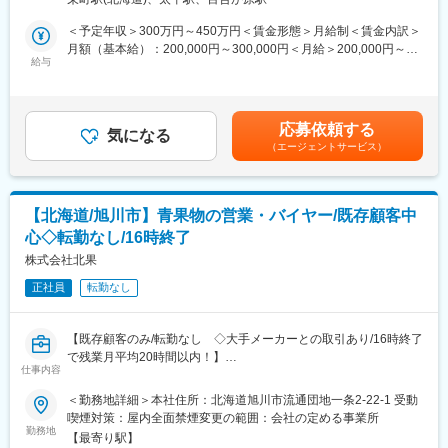
工・アフターフォロー事業を展開する当社にて、施工管理業務を
界と同水準の最新機材と豊富なノウハウを駆使した映像ソリュー
お任せします。
＜予定年収＞300万円～450万円＜賃金形態＞月給制＜賃金内訳＞
ションを提供しています。
月額（基本給）：200,000円～300,000円＜月給＞200,000円～
当社が加盟する日本映像機材レンタル協会（JVRA）各社との連携
■具体的な業務内容：
給与
300,000円＜昇給有無＞有＜残業手当＞有賃金はあくまでも目安
により、道内外の大規模なイベントにも対応しています。独自の
お客様へAVシステム（映像・音響機器）を導入する際の電気通信
の金額であり、選考を通じて上下する可能性があります。月給(月
強みを生かし、地元企業では難しい高度なプロジェクトにも柔軟
工事の施工管理業務をお任せします。
額)は固定手当を含めた表記です。
に対応可能です。
応募依頼する
■当社の魅力：
気になる
変更の範囲：会社の定める業務
（エージェントサービス）
◎当社では資格取得支援制度をご用意しています。業務に関連す
る資格を取得することで、専門性を高めることができます。
◎年に一度の評価面談を設けており、成果やプロセスなどを総合
的に評価します。
【北海道/旭川市】青果物の営業・バイヤー/既存顧客中
◎オンライン会議などの普及に伴い、学校や官公庁・企業様でも
心◇転勤なし/16時終了
プロジェクターなどを導入する企業が急増する社会背景で、安定
した財務基盤があります。
株式会社北果
◎技術者として多くの現場に携わることで、常に新しい発見と成
正社員
転勤なし
長の機会を提供し、社員一人ひとりがプロフェッショナルとして
活躍できる環境を整えています。
【既存顧客のみ/転勤なし ◇大手メーカーとの取引あり/16時終了
■当社について：
で残業月平均20時間以内！】
当社は映像・音響・IT技術を駆使し、コミュニケーションをデザ
仕事内容
インする企業です。北海道を拠点にしながら、東京のイベント業
■業務概要：
＜勤務地詳細＞本社住所：北海道旭川市流通団地一条2-22-1 受動
界と同水準の最新機材と豊富なノウハウを駆使した映像ソリュー
道内のスーパー、地方市場、本州の食品加工メーカー等に青果物
喫煙対策：屋内全面禁煙変更の範囲：会社の定める事業所
ションを提供しています。
を卸している同社にて、以下のような営業をお任せします。
勤務地
当社が加盟する日本映像機材レンタル協会（JVRA）各社との連携
【最寄り駅】
・産地で生育状態の確認