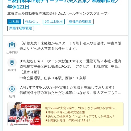
三菱自動車正規ディーラーの法人営業／未経験歓迎／
年休121日
北海道三菱自動車販売株式会社(D&Dホールディングスグループ)
正社員
転勤なし
5名以上採用
職種未経験歓迎
業種未経験歓迎
【研修充実！未経験からスタート可能】法人や自治体、中古車販
売店などへ法人営業をお任せします。
仕事内容
★転勤なし★U・Iターン大歓迎★マイカー通勤可能＜本社＞北海
道札幌市中央区南10条西10-1-15==アクセス==札幌市電「中島公
勤務地
園通駅」より徒歩10分※受動喫煙対策：屋内全面禁煙
【最寄り駅】
中島公園通駅、山鼻９条駅、西線１１条駅
入社3年で年収500万円を実現した社員も在籍しております！
信頼関係を積み重ねた分だけ成果につながり、収入アップも目指
給与
せる仕事です。
創立72年の安定企業で、“成長しながら稼げる”営業へ。
★手厚い研修×三菱の安定基盤
★あなたの頑張りをインセンティブでしっかり還元！
★日曜祝日定休・年間休日121日！
★9日以上の長期休暇×年3回
★年収800万円以上の先輩も在籍！