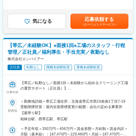
229,460円＜昇給有無＞有＜残業手当＞有＜給与補足＞※給与詳細
せします。
は経験などにより決定■昇給：年1回■賞与：年2回＜モデル年収＞
■部署構成：
(1)クリーニング工程の進行サポート
入社8～15年 課長 450～560万入社12～25年 次長 510～
男性7名、女性1名の合計8名
(2)パートスタッフとの連携、作業フォロー
640万入社18～25年 支店長 520～700万円賃金はあくまでも目
応募依頼する
(3)作業状況の確認、簡単な事務・管理業務
気になる
安の金額であり、選考を通じて上下する可能性があります。月給
■募集背景：
（エージェントサービス）
★現場にはベテランスタッフも多く、全員を一人で管理する形で
(月額)は固定手当を含めた表記です。
【事業拡大による増員募集】
はありません。周囲と協力しながら、工場がスムーズに動くよう
・当社は、札幌・旭川・千歳・帯広の道内4拠点にて、お客様のカ
支える役割です。
ーライフを支えるサポートカンパニーとして、自動車の鈑金・整
備事業を展開しております。このたび事業のさらなる拡大に伴
【帯広／未経験OK】※面接1回※工場のスタッフ・行程
■入社後の流れ：
い、道内5拠点目となる「釧路事業所」を2025年12月に新設いた
管理／正社員／福利厚生・手当充実／夜勤なし
・入社後は各工程を実際に体験しながら、工場全体の仕事を理解
しました。
していただきます。
株式会社エンパイアー
・EVや自動運転など、クルマの進化が加速する今、整備の現場に
・工場勤務が初めての方でも、先輩が丁寧に教えるので安心して
も柔軟な対応力と確かな技術が求められています。私たちは、こ
正社員
転勤なし
職種未経験歓迎
業種未経験歓迎
働けます。
うした変化に対応しながら、地域の安全なモビリティを支えるた
め、整備体制の強化を進めています。
■将来のキャリア：
【帯広／転勤なし／面接1回～未経験から始めるクリーニング工場
・経験を積んだ後は、現場リーダー、工場責任者へステップアッ
変更の範囲：会社の定める業務
の運営サポート（正社員）】
プ可能。
仕事内容
・人員配置や生産管理など、少しずつマネジメント業務もお任せ
1912年創業、北海道を代表する老舗クリーニング会社で、工場の
＜勤務地詳細＞帯広工場住所：北海道帯広市西19条南1丁目7-19
していきます。
運営を支えるお仕事です。
受動喫煙対策：屋内全面禁煙変更の範囲：会社の定める事業所
最初は現場での作業を通じて、工場の流れや仕事の基礎を学ぶと
勤務地
■こんな方にオススメ！
【最寄り駅】
ころからスタート。将来的には、管理業務にチャレンジいただき
・地元で安定して長く働きたい方
柏林台駅、西帯広駅、帯広駅
ます。
・チームで協力する仕事が好きな方
＜予定年収＞350万円～456万円＜賃金形態＞月給制＜賃金内訳＞
■仕事内容：
月額（基本給）：187,470円～229,460円＜月給＞187,470円～
■1日の流れ（例）：