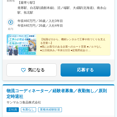
勤務地
■札幌西営業所：北海道札幌市西区発寒10条14丁目1069-1■札幌
【最寄り駅】
東営業所：北海道札幌市白石区米里5条2丁目1-1■苫小牧営業所：
発寒駅、白石駅(函館本線)、沼ノ端駅、大成駅(北海道)、南永山
北海道苫小牧市一本松町2-1■帯広営業所：北海道河西郡芽室町東
駅、拓北駅
芽室基線11-3■旭川営業所：北海道旭川市永山14条3丁目4-6■土木
仮設センター：北海道石狩市生振540-8※受動喫煙対策あり（屋内
年収460万円／36歳／入社3年目
原則禁煙）
年収440万円／26歳／入社4年目
給与
【知識ゼロから、機材レンタルで工事や街づくりを支え
る営業へ】
■既にお取引のある企業へのルート営業 ■ノルマなし
■土日祝休み／年休122日 ■定期昇給あり
■◎約1年間、業界基礎から学べる研修あり
■グループ連結売上は2149億円超の安定基盤
気になる
応募する
物流コーディネーター／経験者募集／夜勤無し／原則
定時退社
サンマルコ食品株式会社
正社員
転勤なし
業種未経験歓迎