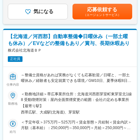
支給＜月給＞230,000円～430,000円（一律手当を含む）＜昇給有
空き家や古民家を活用したリノベーションの提案営業。
無＞有＜残業手当＞有＜給与補足＞※給与詳細は、経験・スキルを
応募依頼する
・新施設建設のための企画立案及び、提案、施工打合せ
気になる
考慮の上、決定します■昇給：年1回■賞与：年2回（7月、12月）■
（エージェントサービス）
・契約書や各種書類作成
決算賞与（業績による）賃金はあくまでも目安の金額であり、選
・富良野エリアの既存施設の施設運営管理
考を通じて上下する可能性があります。月給(月額)は固定手当を含
・その他付随する業務
めた表記です。
【北海道／河西郡】自動車整備◆日曜休み（一部土曜
【募集背景】
も休み）／EVなどの整備もあり／賞与、長期休暇あり
急成長を続ける当社のワーケーション・宿泊事業において、今後
の事業拡大のカギとなるのは新規物件の確保と営業基盤の強化で
株式会社北海道ＢＰ
す。北海道でのさらなる拡大に向け、旭川を起点とした道北エリ
正社員
アのワーケーション事業の企画提案および地方開拓を担う営業職
を募集します。
～整備士資格があれば実務がなくても応募歓迎／日曜と、一部土
【企業・求人の特色】
曜休み／経験者も安定就業できる環境／GW10日、夏季休暇8日、
DDL(D＝Discover,D＝Diverse,L＝Life)事業は、2023年に社員の
仕事内容
年末年始休暇10日／年間休日112日～
声から立ち上がった新規事業です。
＜勤務地詳細＞帯広事業所住所：北海道河西郡芽室町東芽室北1線
「MyTimeから生まれるヒラメキ・きっかけ」をコンセプトに、地
■概要：
8 受動喫煙対策：屋内全面禁煙変更の範囲：会社の定める事業所
球に優しいSDGsを考慮したリラックスできる空間(宿泊施設)を提
帯広事業所の自動車整備工場において、経験やスキルに応じて以
勤務地
供します。
【最寄り駅】
下の業務を担当していただきます。
西帯広駅、大成駅(北海道)、芽室駅
【組織体制】
■業務内容：
＜予定年収＞375万円～525万円＜賃金形態＞月給制＜賃金内訳＞
男性：5名 女性：4名 合計：9名（うち4名東京在籍）
【経験者の方】
月額（基本給）：250,000円～350,000円＜月給＞250,000円～
これまでの経験を活かし、即戦力として幅広い業務をお任せしま
給与
350,000円＜昇給有無＞有＜残業手当＞有＜給与補足＞※給与詳細
【魅力】
す。
は、経験・スキルを考慮の上、決定します■昇給：年1回■賞与：
空き家の活用や地域活性化という、社会貢献度の高い事業に携わ