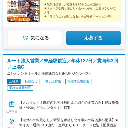
西」下車）■ジョイフルエーケー 釧路店釧路市鳥取南４丁目４番
★残業ほぼ無し／週休2日＆5日以上の連休可
★スタッフや売り場と向き合いながら、店舗づくりがで
地12号（昨年7月にオープンしました）（根室本線 新富士駅
きる
徒歩12分）※ホームページにも詳細情報をご紹介しています※受動
★「考えたことが形になる」のがモチベーションUP！
喫煙対策：原則屋内禁煙（屋外喫煙所設置）
★未経験歓迎！ 異業種からの転職者活躍中！
気になる
応募する
ルート法人営業／未経験歓迎／年休122日／賞与年3回
／上場G
ニシオレントオール北海道株式会社(NISHIOグループ)
正社員
転勤なし
5名以上採用
職種未経験歓迎
業種未経験歓迎
【ノルマなし！既存のお客様対応＆ご紹介の企業のみ】建設用機
械・設備などのレンタルをご提案
仕事内容
【道外への転勤なし／希望を考慮し北海道内の各拠点へ配属】★
マイカー通勤OK★直行・直帰あり★U・Iターン歓迎【配属拠点】