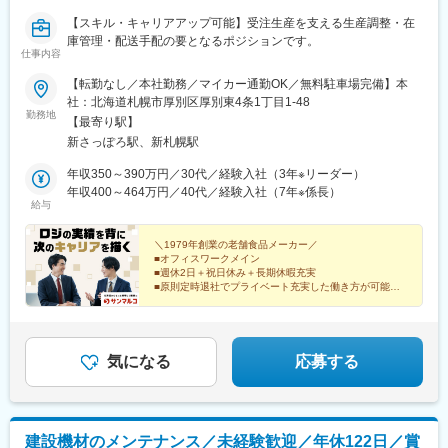
【スキル・キャリアアップ可能】受注生産を支える生産調整・在
庫管理・配送手配の要となるポジションです。
仕事内容
【転勤なし／本社勤務／マイカー通勤OK／無料駐車場完備】本
社：北海道札幌市厚別区厚別東4条1丁目1-48
勤務地
【最寄り駅】
新さっぽろ駅、新札幌駅
年収350～390万円／30代／経験入社（3年※リーダー）
年収400～464万円／40代／経験入社（7年※係長）
給与
＼1979年創業の老舗食品メーカー／
■オフィスワークメイン
■週休2日＋祝日休み＋長期休暇充実
■原則定時退社でプライベート充実した働き方が可能！
■賞与年2回・前年賞与2.5カ月分
■住宅・家族・職位手当あり
■産休・育休・介護休業取得実績あり
気になる
応募する
建設機材のメンテナンス／未経験歓迎／年休122日／賞