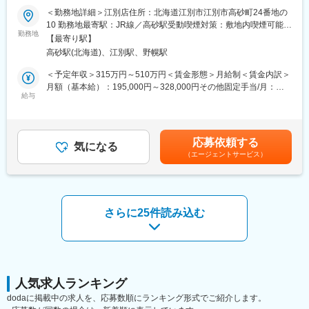
＜勤務地詳細＞江別店住所：北海道江別市江別市高砂町24番地の
■当社について：
三菱自動車ディーラーに併設されたサービス工場にて、点検・整
10 勤務地最寄駅：JR線／高砂駅受動喫煙対策：敷地内喫煙可能場
当社はD&Dグループの一員として、三菱ディーラー事業にとどま
備・修理を中心にお任せします。
勤務地
所あり変更の範囲：会社の定める事業所
らず、幅広いモビリティサービスを展開しています。
【最寄り駅】
長期的にお客様に寄り添い、安心・安全なカーライフをお届けす
・アウトドアカスタムカー事業
高砂駅(北海道)、江別駅、野幌駅
るエンジニアの仕事です。
・レンタカー事業
整備士経験が無い方でも、「車が好き」「機械をいじるのが好
＜予定年収＞315万円～510万円＜賃金形態＞月給制＜賃金内訳＞
・板金・修理事業
き」「手に職をつけたい」そんな想いがあれば大歓迎です。
月額（基本給）：195,000円～328,000円その他固定手当/月：
・電気自動車「BYD」ディーラー事業
基礎から学べる環境のため、未経験から着実に成長していけま
給与
20,000円～35,000円＜月給＞215,000円～363,000円＜昇給有無
・宿泊施設事業 など
す。
＞有＜残業手当＞有＜給与補足＞■昇給：年1回■賞与:年2回(7
クルマの販売・整備にとどまらず、「移動」と「暮らし」をトー
月、12 月) 決算賞与（業績による）住宅手当（実家暮らし：
タルで支える事業展開を進めています。
■三菱ならではの魅力
20,000円/月 独り暮らし：35,000円/月 規定有り）資格手当：2
応募依頼する
車両貸与制度（整備士限定）
気になる
級自動車整備士（5,000円/月）、1級自動車整備士（20,000円/
北海道では車は生活に欠かせない存在です。
（エージェントサービス）
・新型デリカD:5／デリカミニ ほか
月）賃金はあくまでも目安の金額であり、選考を通じて上下する
その中で当社は、整備士が安心して長く働けるように、休日や給
・車両代は【0円】 ※保険料・ガソリン代等は自己負担
可能性があります。月給(月額)は固定手当を含めた表記です。
与、働き方の制度を整えてきました。
実際に自分で触れている車に乗れるからこそ、理解も深まり、整
年数や資格に応じて着実に待遇も上がり、将来を見据えてキャリ
備のやりがいも感じられます。
アを築ける環境です。
さらに25件読み込む
■働き方・環境
・年間休日121日
変更の範囲：会社の定める業務
・GW／夏季／冬季は【平均9日間の大型連休】（年3回）
・火曜・水曜定休＋シフト休（月8～14日休み）
・転勤なし／地域密着で長く働ける
・マイカー通勤OK
人気求人ランキング
プライベートも大切にしながら、無理なく整備士としてキャリア
dodaに掲載中の求人を、応募数順にランキング形式でご紹介します。
を積める環境です。