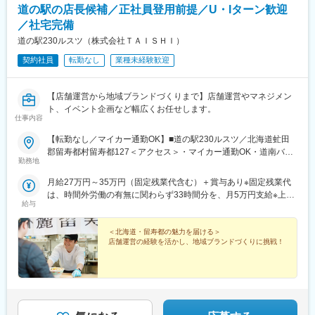
道の駅の店長候補／正社員登用前提／U・Iターン歓迎
／社宅完備
道の駅230ルスツ（株式会社ＴＡＩＳＨＩ）
契約社員
転勤なし
業種未経験歓迎
【店舗運営から地域ブランドづくりまで】店舗運営やマネジメン
ト、イベント企画など幅広くお任せします。
仕事内容
【転勤なし／マイカー通勤OK】■道の駅230ルスツ／北海道虻田
郡留寿都村留寿都127＜アクセス＞・マイカー通勤OK・道南バス
勤務地
「北町」停留所より徒歩3分新千歳空港から車で約1時間40分札幌
市中心部から車で約1時間30分受動喫煙防止対策：喫煙所あり
月給27万円～35万円（固定残業代含む）＋賞与あり※固定残業代
（屋外）
は、時間外労働の有無に関わらず33時間分を、月5万円支給※上記
給与
を超える時間外労働分は追加で支給※給与は給与査定面談を行った
のち決定します（査定は毎年更新）
＜北海道・留寿都の魅力を届ける＞
店舗運営の経験を活かし、地域ブランドづくりに挑戦！