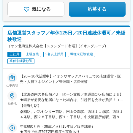
気になる
応募する
店舗運営スタッフ／年休125日／20日連続休暇可／未経
験歓迎
イオン北海道株式会社【スタンダード市場】(イオングループ)
正社員
上場企業
5名以上採用
職種未経験歓迎
業種未経験歓迎
【20～30代活躍中】イオンやマックスバリュでの店舗運営・販
売・人員マネジメント／管理職・店長候補
仕事内容
【北海道内の各店舗／U・Iターン支援／車通勤OK※店舗による】
★転居が必要な配属になった場合は、引越代を会社が負担！（入
勤務地
社時の引越でも適用可）北海道内にある各店舗での勤務（札幌・
【最寄り駅】
函館・旭川・帯広・釧路 など）★道内転勤のみ（出向の場合は道
桑園駅、バスセンター前駅、円山公園駅、西線１１条駅、西線１
外転勤の可能性あり）★今年度入社の方の半分以上は初回転居の
４条駅、西２８丁目駅、西１１丁目駅、中央区役所前駅、西８丁
ないエリアへの配属でした。※参考値として、転勤の頻度は2～4
目駅、東本願寺前駅、中島公園駅、西線９条旭山公園通駅、麻生
年に1回程度が平均です。☆部門責任者として働く先輩の声☆「地
年収680万円（38歳／入社15年目／販売課長）
駅、新琴似駅、新川駅(北海道)、北２４条駅、北３４条駅、北１８
元である北海道に腰を据えて働ける、というのも私の転職理由の
★店長で年収797万円程度の実例あり