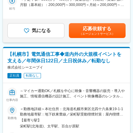
月額（基本給）：200,000円～300,000円＜月給＞200,000円～
変更の範囲：会社の定める業務
■業務内容：
給与
300,000円＜昇給有無＞有＜残業手当＞有賃金はあくまでも目安
・官公庁や大学などの教育施設、企業などのお客様へ営業と連携
の金額であり、選考を通じて上下する可能性があります。月給(月
してお客様説明用の資料作成やシステムの構築、図面作成
額)は固定手当を含めた表記です。
・お客様へAVシステム（映像・音響機器）を導入する際の電気通
応募依頼する
信の設計
気になる
（エージェントサービス）
※映像設備（プロジェクター・ディスプレイなど）や監視カメラな
ど
未経験から映像音響設備の専門家として成長できる環境です。入
【札幌市】電気通信工事◆道内外の大規模イベントを
社後は先輩社員のOJTにより 実務を通じて知識やスキルを習得で
支える／年間休日122日／土日祝休み／転勤なし
きます。
株式会社シーエーブイ
■当社の魅力：
正社員
転勤なし
◎当社では資格取得支援制度をご用意しています。業務に関連す
る資格を取得することで、専門性を高めることができます。
◎年に一度の評価面談を設けており、成果やプロセスなどを総合
～マイカー通勤OK／札幌を中心に映像・音響機器の販売・導入や
的に評価します。
施工、情報通信機器の設計施工、イベント映像機器のレンタル事
◎オンライン会議などの普及に伴い、学校や官公庁・企業様でも
仕事内容
業を展開／ワークライフバランス◎／転勤なし～
プロジェクターなどを導入する企業が急増する社会背景で、安定
＜勤務地詳細＞本社住所：北海道札幌市東区北四十六条東19-1-1
した財務基盤があります。
■仕事内容：
勤務地最寄駅：地下鉄東豊線／栄町駅受動喫煙対策：屋内喫煙可
◎技術者として多くの現場に携わることで、常に新しい発見と成
主に大学などの教育機関や官公庁に、プロジェクターなど様々な
勤務地
能場所あり変更の範囲：会社の定める事業所
長の機会を提供し、社員一人ひとりがプロフェッショナルとして
【最寄り駅】
メーカーの製品を組み合わせた独自のAVシステムの販売導入・施
活躍できる環境を整えています。
栄町駅(北海道)、太平駅、百合が原駅
工・アフターフォロー事業を展開する当社にて、施工管理業務を