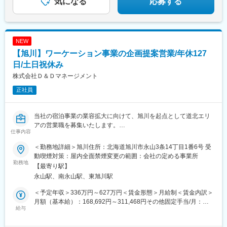
気になる
応募する
NEW
【旭川】ワーケーション事業の企画提案営業/年休127
日/土日祝休み
株式会社Ｄ＆Ｄマネージメント
正社員
当社の宿泊事業の業容拡大に向けて、旭川を起点として道北エリ
アの営業職を募集いたします。
仕事内容
新規施設の開設やワーケーション企画の提案をお任せし、自治体
やお客様との関係を構築し、地域経済の活性化を推進いただきま
＜勤務地詳細＞旭川住所：北海道旭川市永山3条14丁目1番6号 受
す。
動喫煙対策：屋内全面禁煙変更の範囲：会社の定める事業所
勤務地
【最寄り駅】
【詳しい業務内容】
永山駅、南永山駅、東旭川駅
・地方自治体へのアプローチ
新施設開設およびワーケーション企画提案に向けて自治体、地
＜予定年収＞336万円～627万円＜賃金形態＞月給制＜賃金内訳＞
域との関係値構築。
月額（基本給）：168,692円～311,468円その他固定手当/月：
・土地、物件のリサーチ
給与
30,000円～60,000円固定残業手当/月：31,308円～58,532円（固
新施設開設に向けた情報収集や資料作成。
定残業時間20時間0分/月）超過した時間外労働の残業手当は追加
・リノベーション提案