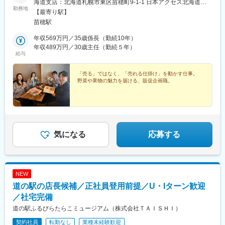
海道支店：北海道札幌市東区苗穂町9-1-1 日本アクセス北海道
勤務地
（株）物流センター内＜アクセス＞地下鉄東豊線「環状通東」駅
【最寄り駅】
より車で6分JR 函館本線 千歳線「苗穂駅」より車で7分※受動喫煙
苗穂駅
防止対策：有（オフィス禁煙）
年収569万円／35歳係長（勤続10年）
年収489万円／30歳主任（勤続５年）
給与
「売る」ではなく、「売れる仕掛け」を動かす仕事。
野菜や果物の魅力を届ける、販促企画職。
気になる
応募する
NEW
道の駅の店長候補／正社員登用前提／U・Iターン歓迎
／社宅完備
道の駅ふるびらたらこミュージアム（株式会社ＴＡＩＳＨＩ）
契約社員
転勤なし
業種未経験歓迎