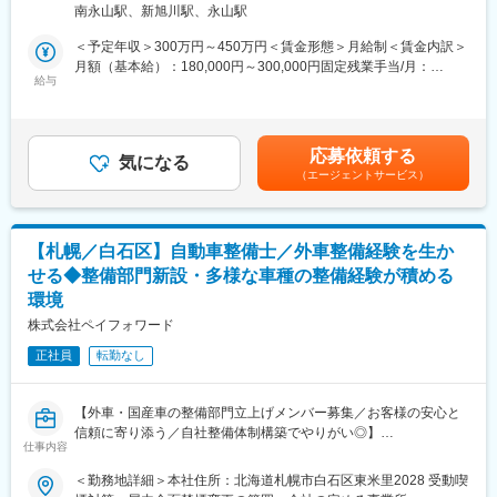
により、道内外の大規模なイベントにも対応しています。独自の
南永山駅、新旭川駅、永山駅
・商品の仕入 在庫管理
強みを生かし、地元企業では難しい高度なプロジェクトにも柔軟
・店舗担当者への訪問、バイヤーさんへの提案
＜予定年収＞300万円～450万円＜賃金形態＞月給制＜賃金内訳＞
に対応可能です。
・お取引先に訪問して納品、スケジュールの打ち合わせ など
月額（基本給）：180,000円～300,000円固定残業手当/月：
給与
30,000円（固定残業時間22時間0分/月）超過した時間外労働の残
変更の範囲：会社の定める業務
■業務詳細：
業手当は追加支給＜月給＞210,000円～330,000円（一律手当を含
・新規開拓はなく、地元の大手スーパーを中心に、10～20店舗を
む）＜昇給有無＞有＜残業手当＞有＜給与補足＞・昇給あり・賞
担当いただきます。日々のやりとりは電話が多く、月１回程度顔
与あり 年2回（5･12月）・モデル年収：営業未経験者 入社5年
応募依頼する
を出します。
気になる
目年収350万円賃金はあくまでも目安の金額であり、選考を通じ
（エージェントサービス）
・午前中は取引先からご注文いただいた商品の手配/配送準備、仕
て上下する可能性があります。月給(月額)は固定手当を含めた表記
入/販売した商品の伝票処理などが主な業務。午後からは取引先を
です。
訪問し、販売状況の聞き取りやおすすめ商品や季節に合った旬な
商品の案内、市外のお客様からの追加注文への対応などを行いま
【札幌／白石区】自動車整備士／外車整備経験を生か
す。
せる◆整備部門新設・多様な車種の整備経験が積める
・競り場で仕分け作業をすることもありますが、納品で重いもの
環境
を運んだりする作業ではございません。
・品目ごとに担当数字は持っているものの、まずはお客様に向き
株式会社ペイフォワード
合っていただくことを主としています。
正社員
転勤なし
■働き方：
・担当エリアは市内を中心に、社用車（乗用車）を使って日帰り
【外車・国産車の整備部門立上げメンバー募集／お客様の安心と
できる範囲です。釧路・紋別・帯広方面もございますが基本的に
信頼に寄り添う／自社整備体制構築でやりがい◎】
宿泊を伴うことはございません。（本州や産地に行く機会はたま
仕事内容
にあります）
■業務概要
・残業は月平均20時間以内となりますが、繁忙期の夏場やお正月
＜勤務地詳細＞本社住所：北海道札幌市白石区東米里2028 受動喫
当社は北海道札幌市を拠点に、車両の買取・販売・点検・整備を