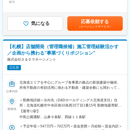
◎衣料品クリーニング工場にて、現場運営のサポート業務をお任
給与
229,460円＜昇給有無＞有＜残業手当＞有＜給与補足＞※給与詳細
▼出社→工場内の進行確認→現場サポート→簡単な事務作業→退
せします。
は経験などにより決定■昇給：年1回■賞与：年2回＜モデル年収＞
勤
(1)クリーニング工程の進行サポート
入社8～15年 課長 450～560万入社12～25年 次長 510～
※未経験からスタートした社員も多数在籍しており、異業種出身の
(2)パートスタッフとの連携、作業フォロー
640万入社18～25年 支店長 520～700万円賃金はあくまでも目
方も活躍しています。
応募依頼する
(3)作業状況の確認、簡単な事務・管理業務
気になる
安の金額であり、選考を通じて上下する可能性があります。月給
※夜勤はなく、生活リズムを安定させながら働けます。
（エージェントサービス）
★現場にはベテランスタッフも多く、全員を一人で管理する形で
(月額)は固定手当を含めた表記です。
はありません。周囲と協力しながら、工場がスムーズに動くよう
■働きやすさ：
支える役割です。
＃ 転勤なし／帯広で腰を据えて働けます
＃ 繁忙期と閑散期があり、メリハリのある勤務
【札幌】店舗開発（管理職候補）施工管理経験活かす
■入社後の流れ：
＃ 正社員／福利厚生充実
／企画から携わる“事業づくりポジション”
・入社後は各工程を実際に体験しながら、工場全体の仕事を理解
していただきます。
株式会社Ｄ＆Ｄマネージメント
■当社の特徴：
・工場勤務が初めての方でも、先輩が丁寧に教えるので安心して
(1)1912年創業・創業112年の老舗企業
正社員
働けます。
(2)東京支店を含め、13支店19工場まで拡大
(3)クリーニング一本だけではない、多角的な事業展開：リネンサ
■将来のキャリア：
プライ、ユニフォームレンタル、介護用品のレンタルや住宅改修
北海道エリアを中心にグループ各事業の拠点の新規建築や修繕、
・経験を積んだ後は、現場リーダー、工場責任者へステップアッ
等、時代に先駆けて新たな事業を展開しております。さらに直近
所有不動産の有効活用に係わる不動産・建築全般にも関わってい
プ可能。
仕事内容
は通信販売部門も立ち上げ、道内全域を対象にサービス展開を進
ただきます。
・人員配置や生産管理など、少しずつマネジメント業務もお任せ
めております
＜勤務地詳細＞出向先（D&Dホールディングス北海道支社）住
していきます。
(4)道内の｢見守りネットワーク｣にも参画するなど地域社会への貢
■具体的には：
所：北海道札幌市中央区南10条西10丁目1番15号 勤務地最寄駅：
献も目指しております。
・新規プロジェクトへの参画（予算案の策定・新規物件探索・設
勤務地
南北線／中島公園駅受動喫煙対策：屋内全面禁煙変更の範囲：会
■こんな方にオススメ！
【最寄り駅】
計等）
社の定める事業所
・地元で安定して長く働きたい方
中島公園通駅、山鼻９条駅、西線１１条駅
変更の範囲：会社の定める業務
・建築業者や内装設備業者との協議調整
・チームで協力する仕事が好きな方
・工事全体の計画や調整、進行管理
＜予定年収＞547万円～702万円＜賃金形態＞月給制＜賃金内訳＞
・各種行政関連申請・届出