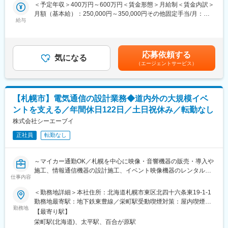
お任せします。
＜予定年収＞400万円～600万円＜賃金形態＞月給制＜賃金内訳＞
■当社について：
月額（基本給）：250,000円～350,000円その他固定手当/月：
当社は映像・音響・IT技術を駆使し、コミュニケーションをデザ
■具体的な業務内容：
給与
25,000円～70,000円＜月給＞275,000円～420,000円＜昇給有無
インする企業です。北海道を拠点にしながら、東京のイベント業
お客様へAVシステム（映像・音響機器）を導入する際の電気通信
＞有＜残業手当＞有＜給与補足＞■賞与実績：昨年度実績2.5ヶ月
界と同水準の最新機材と豊富なノウハウを駆使した映像ソリュー
工事の施工管理業務をお任せします。
賃金はあくまでも目安の金額であり、選考を通じて上下する可能
ションを提供しています。
性があります。月給(月額)は固定手当を含めた表記です。
当社が加盟する日本映像機材レンタル協会（JVRA）各社との連携
応募依頼する
■当社の魅力：
気になる
により、道内外の大規模なイベントにも対応しています。独自の
（エージェントサービス）
◎当社では資格取得支援制度をご用意しています。業務に関連す
強みを生かし、地元企業では難しい高度なプロジェクトにも柔軟
る資格を取得することで、専門性を高めることができます。
に対応可能です。
◎年に一度の評価面談を設けており、成果やプロセスなどを総合
的に評価します。
変更の範囲：会社の定める業務
【札幌市】電気通信の設計業務◆道内外の大規模イベ
◎オンライン会議などの普及に伴い、学校や官公庁・企業様でも
ントを支える／年間休日122日／土日祝休み／転勤なし
プロジェクターなどを導入する企業が急増する社会背景で、安定
した財務基盤があります。
株式会社シーエーブイ
◎技術者として多くの現場に携わることで、常に新しい発見と成
正社員
転勤なし
長の機会を提供し、社員一人ひとりがプロフェッショナルとして
活躍できる環境を整えています。
～マイカー通勤OK／札幌を中心に映像・音響機器の販売・導入や
■当社について：
施工、情報通信機器の設計施工、イベント映像機器のレンタル事
当社は映像・音響・IT技術を駆使し、コミュニケーションをデザ
仕事内容
業を展開／ワークライフバランス◎／転勤なし～
インする企業です。北海道を拠点にしながら、東京のイベント業
＜勤務地詳細＞本社住所：北海道札幌市東区北四十六条東19-1-1
界と同水準の最新機材と豊富なノウハウを駆使した映像ソリュー
■仕事内容：
勤務地最寄駅：地下鉄東豊線／栄町駅受動喫煙対策：屋内喫煙可
ションを提供しています。
主に大学などの教育機関や官公庁に、プロジェクターなど様々な
勤務地
能場所あり変更の範囲：会社の定める事業所
当社が加盟する日本映像機材レンタル協会（JVRA）各社との連携
【最寄り駅】
メーカーの製品を組み合わせた独自のAVシステムの販売導入・施
により、道内外の大規模なイベントにも対応しています。独自の
栄町駅(北海道)、太平駅、百合が原駅
工・アフターフォロー事業を展開する当社にて、電気通信の設計