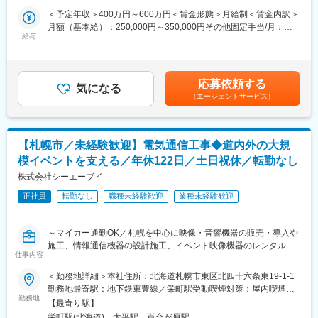
強みを生かし、地元企業では難しい高度なプロジェクトにも柔軟
業務をお任せします。
＜予定年収＞400万円～600万円＜賃金形態＞月給制＜賃金内訳＞
に対応可能です。
月額（基本給）：250,000円～350,000円その他固定手当/月：
■業務内容：
給与
25,000円～70,000円＜月給＞275,000円～420,000円＜昇給有無
変更の範囲：会社の定める業務
・官公庁や大学などの教育施設、企業などのお客様へ営業と連携
＞有＜残業手当＞有＜給与補足＞■賞与実績：昨年度実績2.5ヶ月
してお客様説明用の資料作成やシステムの構築、図面作成
賃金はあくまでも目安の金額であり、選考を通じて上下する可能
・お客様へAVシステム（映像・音響機器）を導入する際の電気通
性があります。月給(月額)は固定手当を含めた表記です。
応募依頼する
信の設計
気になる
（エージェントサービス）
※映像設備（プロジェクター・ディスプレイなど）や監視カメラな
ど
■当社の魅力：
【札幌市／未経験歓迎】電気通信工事◆道内外の大規
◎当社では資格取得支援制度をご用意しています。業務に関連す
模イベントを支える／年休122日／土日祝休／転勤なし
る資格を取得することで、専門性を高めることができます。
◎年に一度の評価面談を設けており、成果やプロセスなどを総合
株式会社シーエーブイ
的に評価します。
正社員
転勤なし
職種未経験歓迎
業種未経験歓迎
◎オンライン会議などの普及に伴い、学校や官公庁・企業様でも
プロジェクターなどを導入する企業が急増する社会背景で、安定
した財務基盤があります。
～マイカー通勤OK／札幌を中心に映像・音響機器の販売・導入や
◎技術者として多くの現場に携わることで、常に新しい発見と成
施工、情報通信機器の設計施工、イベント映像機器のレンタル事
長の機会を提供し、社員一人ひとりがプロフェッショナルとして
仕事内容
業を展開／ワークライフバランス◎／転勤なし～
活躍できる環境を整えています。
＜勤務地詳細＞本社住所：北海道札幌市東区北四十六条東19-1-1
■仕事内容：
勤務地最寄駅：地下鉄東豊線／栄町駅受動喫煙対策：屋内喫煙可
■当社について：
主に大学などの教育機関や官公庁に、プロジェクターなど様々な
勤務地
能場所あり変更の範囲：会社の定める事業所
当社は映像・音響・IT技術を駆使し、コミュニケーションをデザ
【最寄り駅】
メーカーの製品を組み合わせた独自のAVシステムの販売導入・施
インする企業です。北海道を拠点にしながら、東京のイベント業
栄町駅(北海道)、太平駅、百合が原駅