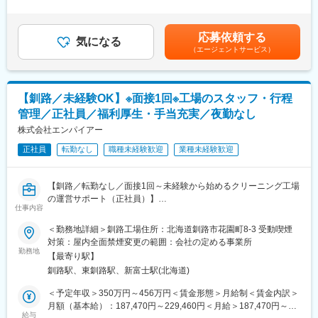
お願いします。
は、経験・スキルを考慮の上、決定します■昇給：年1回■賞与：
リストへのキャリアも目指せる充実の環境です。
・故障診断、トラブルシューティング、修理作業全般
年2回（7月・12月）、決算賞与（業績による）賃金はあくまでも
不具合の原因を的確に見極め、迅速かつ的確な修理対応を行って
目安の金額であり、選考を通じて上下する可能性があります。月
■部署構成：
応募依頼する
いただきます。
気になる
給(月額)は固定手当を含めた表記です。
男性8名、女性3名の合計11名
（エージェントサービス）
・エンジン、ミッション、足回りなどの分解整備
高度な整備技術が求められる作業。これまでの経験を存分に発揮
■募集背景：
できる場面です。
【事業拡大による増員募集】
・部品交換、調整、点検記録簿の作成
・当社が所属するD&Dグループの事業拡大に伴い、グループ内の
【釧路／未経験OK】※面接1回※工場のスタッフ・行程
整備内容の記録や報告も大切な業務のひとつ。正確な作業が信頼
レンタカー事業やリース事業からの車両整備需要が急増していま
管理／正社員／福利厚生・手当充実／夜勤なし
につながります。
す。
・お客様への整備内容の説明
株式会社エンパイアー
・また、EV（電気自動車）や自動運転技術など、自動車は大きな
整備内容や今後のメンテナンスについて、わかりやすく丁寧にご
変革期を迎えており、整備士にもこれまでの経験に加え、新しい
正社員
転勤なし
職種未経験歓迎
業種未経験歓迎
案内いただきます
技術への対応力が求められています。
・最新車両（ハイブリッド・EVなど）の整備・診断
・この高まるニーズに応え、多様化する車両を安全かつ確実に整
進化する車両技術にも対応。新しい知識やスキルの習得にも前向
備するため、整備部門の体制強化が急務です。
【釧路／転勤なし／面接1回～未経験から始めるクリーニング工場
きに取り組んで頂ける方を歓迎します。
の運営サポート（正社員）】
・若手整備士への指導・育成（ご経験に応じて）
仕事内容
変更の範囲：会社の定める業務
後進の育成にも力を入れています。これまでの経験を活かし、技
1912年創業、北海道を代表する老舗クリーニング会社で、工場の
＜勤務地詳細＞釧路工場住所：北海道釧路市花園町8-3 受動喫煙
術や心構えを伝えてください。
運営を支えるお仕事です。
対策：屋内全面禁煙変更の範囲：会社の定める事業所
最初は現場での作業を通じて、工場の流れや仕事の基礎を学ぶと
勤務地
■業務の魅力：
【最寄り駅】
ころからスタート。将来的には、管理業務にチャレンジいただき
◎EVなどの次世代車両にも携われる、学びと挑戦のある環境
釧路駅、東釧路駅、新富士駅(北海道)
ます。
◎経験に応じて、若手整備士の育成にも参加
＜予定年収＞350万円～456万円＜賃金形態＞月給制＜賃金内訳＞
◎釧路の交通と暮らしを支える実感
■仕事内容：
月額（基本給）：187,470円～229,460円＜月給＞187,470円～
◎日曜休みやマイカー通勤OKなど、無理なく長く働ける環境
◎衣料品クリーニング工場にて、現場運営のサポート業務をお任
給与