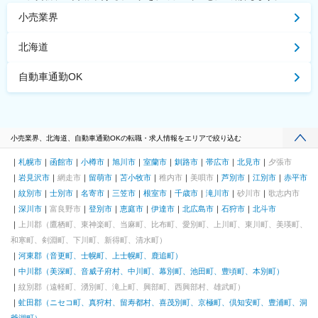
小売業界
北海道
自動車通勤OK
小売業界、北海道、自動車通勤OKの転職・求人情報をエリアで絞り込む
札幌市
函館市
小樽市
旭川市
室蘭市
釧路市
帯広市
北見市
夕張市
岩見沢市
網走市
留萌市
苫小牧市
稚内市
美唄市
芦別市
江別市
赤平市
紋別市
士別市
名寄市
三笠市
根室市
千歳市
滝川市
砂川市
歌志内市
深川市
富良野市
登別市
恵庭市
伊達市
北広島市
石狩市
北斗市
上川郡（鷹栖町、東神楽町、当麻町、比布町、愛別町、上川町、東川町、美瑛町、
和寒町、剣淵町、下川町、新得町、清水町）
河東郡（音更町、士幌町、上士幌町、鹿追町）
中川郡（美深町、音威子府村、中川町、幕別町、池田町、豊頃町、本別町）
紋別郡（遠軽町、湧別町、滝上町、興部町、西興部村、雄武町）
虻田郡（ニセコ町、真狩村、留寿都村、喜茂別町、京極町、倶知安町、豊浦町、洞