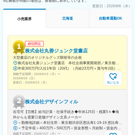
※応募数が同数の場合は、新着順に表示しています。
更新日：
2026/8/6（木）
■当社について：
当社はD&Dグループの一員として、三菱ディーラー事業にとどま
北海道
自動車通勤OK
小売業界
らず、幅広いモビリティサービスを展開しています。
・アウトドアカスタムカー事業
・レンタカー事業
・板金・修理事業
・電気自動車「BYD」ディーラー事業
締切間近
・宿泊施設事業 など
株式会社丸善ジュンク堂書店
クルマの販売・整備にとどまらず、「移動」と「暮らし」をトー
大型書店のオリジナルグッズ開発等の企画
タルで支える事業展開を進めています。
株式会社丸善ジュンク堂書店 本社企画事業開発部／東京都中央区新川1-28-23 東京ダイヤビルディング5号館9階★東京メトロ「茅場町駅」徒歩8分★JR・東京メトロ「八丁堀駅」（B4出口）徒歩5分
年収300万円/入社1年目（20代）（月給23万円＋賞与年2回） 年収390万円/入社5年目（30代）（月給30万円＋賞与年2回）
北海道では車は生活に欠かせない存在です。
掲載予定期間：
その中で当社は、整備士が安心して長く働けるように、休日や給
2026/6/15（月）
〜
2026/8/16（日）
与、働き方の制度を整えてきました。
気になる
更新日：
2026/6/15（月）
年数や資格に応じて着実に待遇も上がり、将来を見据えてキャリ
アを築ける環境です。
株式会社デザインフィル
変更の範囲：会社の定める業務
在宅可【労務】給与計算・社保手続き◆年休125日・残業5ｈ◆海
外からも需要◎老舗デザイン文具メーカー
＜勤務地詳細＞本社住所：東京都渋谷区恵比寿1-19-19 恵比寿ビジネスタワー9F勤務地最寄駅：山手線／恵比寿駅受動喫煙対策：屋内全面禁煙変更の範囲：会社の定める事業所
＜予定年収＞400万円～500万円＜賃金形態＞月給制＜賃金内訳＞月額（基本給）：267,800円～334,100円＜月給＞267,800円～334,100円＜昇給有無＞有＜残業手当＞有＜給与補足＞賞与：基礎額×平均2か月分（±個人評価）■賞与実績:年2回(6,12月)/昇給：年1回(7月)賃金はあくまでも目安の金額であり、選考を通じて上下する可能性があります。月給(月額)は固定手当を含めた表記です。
掲載予定期間：
2026/7/27（月）
〜