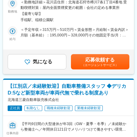
＜勤務地詳細＞花川店住所：北海道石狩市樽川7条1丁目4番地 受
■当社について：
三菱自動車ディーラーに併設されたサービス工場にて、点検・整
動喫煙対策：屋内全面禁煙変更の範囲：会社の定める事業所
当社はD&Dグループの一員として、三菱ディーラー事業にとどま
変更の範囲：会社の定める業務
備・修理を中心にお任せします。
勤務地
らず、幅広いモビリティサービスを展開しています。
【最寄り駅】
長期的にお客様に寄り添い、安心・安全なカーライフをお届けす
・アウトドアカスタムカー事業
手稲駅、稲積公園駅
るエンジニアの仕事です。
・レンタカー事業
整備士経験が無い方でも、「車が好き」「機械をいじるのが好
＜予定年収＞315万円～510万円＜賃金形態＞月給制＜賃金内訳＞
・板金・修理事業
き」「手に職をつけたい」そんな想いがあれば大歓迎です。
月額（基本給）：195,000円～328,000円その他固定手当/月：
・電気自動車「BYD」ディーラー事業
基礎から学べる環境のため、未経験から着実に成長していけま
給与
20,000円～35,000円＜月給＞215,000円～363,000円＜昇給有無
・宿泊施設事業 など
す。
＞有＜残業手当＞有＜給与補足＞■昇給：年1回■賞与:年2回(7
クルマの販売・整備にとどまらず、「移動」と「暮らし」をトー
月、12 月) 決算賞与（業績による）住宅手当（実家暮らし：
タルで支える事業展開を進めています。
■三菱ならではの魅力
20,000円/月 独り暮らし：35,000円/月 規定有り）資格手当：2
応募依頼する
車両貸与制度（整備士限定）
気になる
級自動車整備士（5,000円/月）、1級自動車整備士（20,000円/
北海道では車は生活に欠かせない存在です。
（エージェントサービス）
・新型デリカD:5／デリカミニ ほか
月）賃金はあくまでも目安の金額であり、選考を通じて上下する
その中で当社は、整備士が安心して長く働けるように、休日や給
・車両代は【0円】 ※保険料・ガソリン代等は自己負担
可能性があります。月給(月額)は固定手当を含めた表記です。
与、働き方の制度を整えてきました。
実際に自分で触れている車に乗れるからこそ、理解も深まり、整
年数や資格に応じて着実に待遇も上がり、将来を見据えてキャリ
備のやりがいも感じられます。
アを築ける環境です。
【江別店／未経験歓迎】自動車整備スタッフ ◆デリカ
D:5など新型車両が車両代無で乗れる制度あり
■働き方・環境
・年間休日121日
北海道三菱自動車販売株式会社
変更の範囲：会社の定める業務
・GW／夏季／冬季は【平均9日間の大型連休】（年3回）
正社員
転勤なし
職種未経験歓迎
業種未経験歓迎
・火曜・水曜定休＋シフト休（月8～14日休み）
・転勤なし／地域密着で長く働ける
・マイカー通勤OK
【平均9日間の大型連休が年3回（GW・夏季・冬季）／未経験か
プライベートも大切にしながら、無理なく整備士としてキャリア
ら整備士へ／年間休日121日でメリハリつけて働きやすい環境／
を積める環境です。
仕事内容
マイカー通勤ＯＫ】