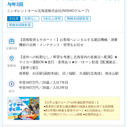
与年3回
ニシオレントオール北海道株式会社(NISHIOグループ)
正社員
転勤なし
5名以上採用
職種未経験歓迎
業種未経験歓迎
【資格取得もサポート！】お客様へレンタルする建設機械・測量
機材の点検・メンテナンス・管理をお任せ
仕事内容
【道外への転勤なし／希望を考慮し北海道内の各拠点へ配属】★
マイカー通勤OK★直行・直帰あり★U・Iターン歓迎【配属拠点】
勤務地
■札幌西営業所：北海道札幌市西区発寒10条14丁目1069-1■札幌
【最寄り駅】
東営業所：北海道札幌市白石区米里5条2丁目1-1■苫小牧営業所：
発寒駅、白石駅(函館本線)、沼ノ端駅、大成駅(北海道)、南永山駅
北海道苫小牧市一本松町2-1■帯広営業所：北海道河西郡芽室町東
芽室基線11-3■旭川営業所：北海道旭川市永山14条3丁目4-6※受動
年収480万円／28歳／入社7年目
喫煙対策あり（屋内原則禁煙）
年収460万円／38歳／入社3年目
給与
【大手上場グループ×18年連続黒字経営！】
■将来性◎多彩な建設機材の知識＆資格を持てる技術職
■約1年間の研修＆取得サポート ■土日祝休み／年休122
日／7日間のリフレッシュ休暇 ■定期昇給あり
＞＞安定基盤のもと、堅実なキャリアをスタート！