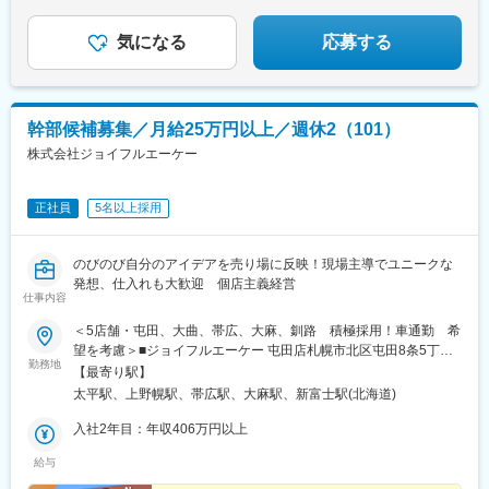
気になる
応募する
幹部候補募集／月給25万円以上／週休2（101）
株式会社ジョイフルエーケー
正社員
5名以上採用
のびのび自分のアイデアを売り場に反映！現場主導でユニークな
発想、仕入れも大歓迎 個店主義経営
仕事内容
＜5店舗・屯田、大曲、帯広、大麻、釧路 積極採用！車通勤 希
望を考慮＞■ジョイフルエーケー 屯田店札幌市北区屯田8条5丁目
勤務地
5-1（地下鉄南北線麻生駅より、中央バス【麻08】「屯田8条3丁
【最寄り駅】
目」下車）■ジョイフルエーケー 大曲店北広島市大曲工業団地7丁
太平駅、上野幌駅、帯広駅、大麻駅、新富士駅(北海道)
目3-4（地下鉄東豊線福住駅より中央バス【福95】大曲工業団地行
「ジョイフルエーケー」下車）■ジョイフルエーケー 帯広店帯広
入社2年目：年収406万円以上
市東7条南16丁目2-1（ＪＲ帯広駅バスターミナルより、十勝バス
給与
【東8条線】「東8条16丁目」下車）■ジョイフルエーケー 大麻店
江別市大麻198番3（JR大麻駅よりＪＲバス【米里線8】「宮町