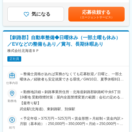
年2回（7月・12月）、決算賞与（業績による）賃金はあくまでも
ることができます。
・車両の日常点検、定期点検、車検整備
目安の金額であり、選考を通じて上下する可能性があります。月
新規ビジネスに最前線で参加いただきます。幅広い業務を大きな
応募依頼する
・故障診断、トラブルシューティング、修理作業全般
気になる
給(月額)は固定手当を含めた表記です。
裁量持って行うことができます。
（エージェントサービス）
・エンジン、ミッション、足回りなどの分解整備
これから大きく伸長する領域で、事業拡大のメンバーとして参画
・部品交換、調整、点検記録簿の作成
いただきます
・お客様への整備内容の説明
・最新車両（ハイブリッド、EVなど）の整備、診断
【入社後の流れ】
【釧路郡】自動車整備◆日曜休み（一部土曜も休み）
・必要に応じて、若手整備士への指導・育成
Step1：まずは事業内容の理解や、現在富良野で運営している物件
／EVなどの整備もあり／賞与、長期休暇あり
（栞FURANO）の運営管理から始めていただきます。
【実務未経験の方】
株式会社北海道ＢＰ
Step2：富良野や旭川での新規の物件開拓にもチャレンジしていた
先輩整備士の指導のもと、簡単な作業からスタートし、徐々に専
だきます。チームで相談しながら業務を進めていただけるので、
正社員
門的な技術を習得していきます。
未経験からでも安心して始められます。
・洗車、清掃、車両の移動、片付けなどの補助業務
変更の範囲：会社の定める業務
～整備士資格があれば実務がなくても応募歓迎／日曜と、一部土
・工具の準備や整備作業のサポート
曜休み／経験者も安定就業できる環境／GW10日、夏季休暇8日、
・オイル交換、タイヤ交換など、基本的なメンテナンス作業の習
仕事内容
年末年始休暇10日／年間休日112日～
得
＜勤務地詳細＞釧路事業所住所：北海道釧路郡釧路町中央6丁目
・分解・組付け作業の補助など
■概要：
19番地 受動喫煙対策：屋内全面禁煙変更の範囲：会社の定める事
釧路事業所（2025年12月オープン）の自動車整備工場において、
勤務地
業所
■業務の魅力：
【最寄り駅】
経験やスキルに応じて以下の業務を担当していただきます。
◎未経験者でも先輩社員の丁寧な指導のもと、確かな技術を身に
武佐駅(北海道)、東釧路駅、別保駅
つけることができます。
■業務内容：
＜予定年収＞375万円～525万円＜賃金形態＞月給制＜賃金内訳＞
◎日々、車両の整備・点検業務を通じて、お客様の安心と安全を
・車両の日常点検・定期点検・車検整備
月額（基本給）：250,000円～350,000円＜月給＞250,000円～
守る誇りを持てるやりがいのある仕事です。
お客様の安全を守るための基本業務。確実な点検と丁寧な整備を
給与
350,000円＜昇給有無＞有＜残業手当＞有＜給与補足＞※給与詳細
◎経験者の方はスキルをさらに磨きながら、リーダーやスペシャ