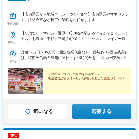
【店舗運営から地域ブランドづくりまで】店舗運営やマネジメン
ト、販促企画など幅広い業務をお任せします。
仕事内容
【転勤なし／マイカー通勤OK】■道の駅ふるびらたらこミュージ
アム／北海道古平郡古平町浜町40-4＜アクセス＞・マイカー通勤
勤務地
OK・北海道中央バス「古平役場前」停留所より徒歩2分新千歳空
港から車で約2時間札幌市中心部から車で約1時間30分受動喫煙防
月給27万円～35万円（固定残業代含む）＋賞与あり※固定残業代
止対策：屋内禁煙
は、時間外労働の有無に関わらず33時間分を、月5万円支給※上記
給与
を超える時間外労働分は追加で支給※給与は給与査定面談を行った
のち決定します（査定は毎年更新）
＜北海道・古平町の魅力を発信する＞
店舗運営経験を活かし、地域に根差した施設づくりを！
気になる
応募する
NEW