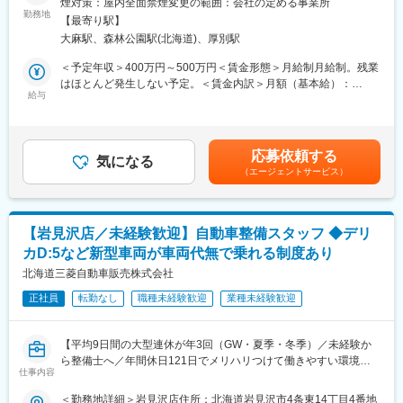
などは多少忙しくなります。その分しっかりお休みをとって調整
煙対策：屋内全面禁煙変更の範囲：会社の定める事業所
一貫して手がける企業です。現在は整備業務を外部に委託してい
勤務地
しております。
【最寄り駅】
ますが、今後は自社内での整備部門立ち上げを進めており、部門
大麻駅、森林公園駅(北海道)、厚別駅
の核となる整備士を募集しています。
■入社後業務：
入社後は先輩が担当している色々な品目を見て勉強し、３か月～
＜予定年収＞400万円～500万円＜賃金形態＞月給制月給制。残業
■業務詳細
半年を目安に担当顧客をもって独り立ちしていただくことを想定
はほとんど発生しない予定。＜賃金内訳＞月額（基本給）：
・車両整備（車検整備、故障診断、修理、部品交換などの一般的
給与
しています。
250,000円～380,000円＜月給＞250,000円～380,000円＜昇給有
な整備作業）
知識はOJT等で徐々に覚えていただきますので、業界知識がない
無＞有＜残業手当＞有＜給与補足＞賞与年2回（夏・冬／目安：2
・技術管理
方もご安心ください。
か月分）賃金はあくまでも目安の金額であり、選考を通じて上下
・案件管理
する可能性があります。月給(月額)は固定手当を含めた表記です。
応募依頼する
▼業務の特徴
気になる
■組織構成：
（エージェントサービス）
・外車（特にドイツ車）、及び日本車を扱います。おおよそ外
・営業担当：8名10、20年目のベテラン社員もいるため日々知識
車：日本車＝5：5の割合で、ドイツ車を中心に、イギリス車、フ
を吸収することができます。
ランス車などがあります。
・事務、ピッキング作業等担当4～5名（パートさん含む）
・日本車はもちろんですが、外車のご相談が多く寄せられるた
【岩見沢店／未経験歓迎】自動車整備スタッフ ◆デリ
め、幅広い車種の整備経験を積むことができます。
■キャリアパス：
カD:5など新型車両が車両代無で乗れる制度あり
・整備・点検数は月10～15台程
将来的には部長や課長などを目指していただくことも可能です。
北海道三菱自動車販売株式会社
また、経験を積んで大手食品メーカーや百貨店などよりスケール
■組織構成
の大きい仕事に携わることも。
正社員
転勤なし
職種未経験歓迎
業種未経験歓迎
現在は代表が仕入・販売を担当し、整備士は1名在籍しておりま
す。
変更の範囲：会社の定める業務
会社や業務をよりよくする提案や意見にも柔軟に話し合いながら
【平均9日間の大型連休が年3回（GW・夏季・冬季）／未経験か
進めていきたいと考えており、そういった業務改善や会社運営に
ら整備士へ／年間休日121日でメリハリつけて働きやすい環境／
も興味がある方歓迎です！
仕事内容
マイカー通勤ＯＫ】
＜勤務地詳細＞岩見沢店住所：北海道岩見沢市4条東14丁目4番地
■求める人物像