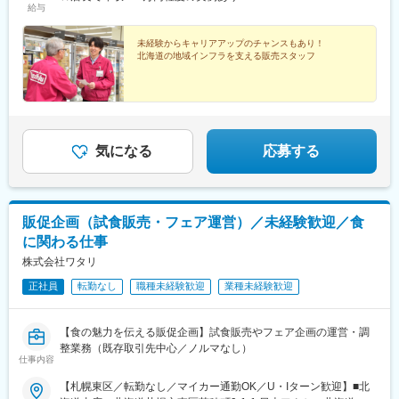
条駅、北１２条駅、栄町駅(北海道)、新道東駅、環状通東駅、元町
給与
一つです！前職は全国単位での異動があったため、転職をする際
駅(北海道)、東区役所前駅、東札幌駅、菊水駅、白石駅(函館本
には「転勤があっても北海道内」という点、さらに言えば、地元
線)、南郷７丁目駅、南郷１３丁目駅、南平岸駅、福住駅、中の島
の北海道に貢献できる仕事がしたいという思いもありました。現
未経験からキャリアアップのチャンスもあり！
駅、美園駅、月寒中央駅、学園前駅(北海道)、豊平公園駅、澄川
北海道の地域インフラを支える販売スタッフ
状、そのどちらも実現できているので、イオン北海道に入社して
駅、南郷１８丁目駅、上野幌駅、大谷地駅、新札幌駅、新さっぽ
よかったと思っています」――――☆店舗一覧は公式HP「お店を
ろ駅、森林公園駅(北海道)、発寒駅、琴似駅(札幌市営)、琴似駅(函
探す」をご確認ください。https://www.aeon-
館本線)、発寒南駅、二十四軒駅、稲穂駅、手稲駅、真駒内駅、滝
hokkaido.jp/home.html――――☆※受動喫煙防止対策あり（対策
川駅、余市駅、小樽築港駅、上幌向駅、野幌駅、千歳駅(北海道)、
内容は店舗による）
苫小牧駅、伊達紋別駅、鷲別駅、東室蘭駅、鵡川駅、峰延駅、篠
路駅、深川駅、赤平駅、芦別駅、小樽駅、高砂駅(北海道)、栗山
気になる
応募する
駅、小沢駅(北海道)、北広島駅、恵み野駅、倶知安駅、沼ノ端駅、
青葉駅、糸井駅、錦岡駅、岩見沢駅、名寄高校駅、永山駅、近文
駅、旭川駅、大和田駅(北海道)、士別駅、旭川四条駅、西御料駅、
遠軽駅、北見駅、北花田駅、厚岸駅、新富士駅(北海道)、東釧路
販促企画（試食販売・フェア運営）／未経験歓迎／食
駅、帯広駅、利別駅、柏林台駅、芽室駅、釧路駅、武佐駅(北海
に関わる仕事
道)、七重浜駅、湯の川駅、八雲駅、桔梗駅、深堀町駅、昭和橋
駅、函館駅前駅、函館どつく前駅、苗穂駅、西線１６条駅、西１
株式会社ワタリ
８丁目駅、大通駅、西１５丁目駅、豊水すすきの駅、資生館小学
正社員
転勤なし
職種未経験歓迎
業種未経験歓迎
校前駅、山鼻９条駅、西線６条駅、北１３条東駅、幌平橋駅、宮
の沢駅、湯の川温泉駅、競馬場前駅(北海道)、千歳町駅(北海道)、
松風町駅、大町駅(北海道)、中島公園通駅、ロープウェイ入口駅、
【食の魅力を伝える販促企画】試食販売やフェア企画の運営・調
さっぽろ駅、札幌駅、平岸駅(札幌市営)、ひばりが丘駅(北海道)、
整業務（既存取引先中心／ノルマなし）
柏木町駅、堀川町駅、函館駅
仕事内容
【札幌東区／転勤なし／マイカー通勤OK／U・Iターン歓迎】■北