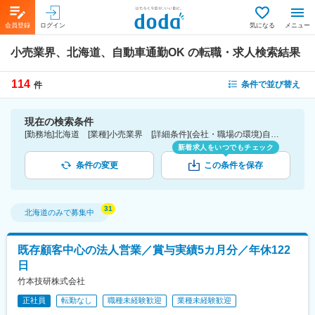
会員登録
ログイン
気になる
メニュー
小売業界、北海道、自動車通勤OK
の転職・求人検索結果
114
条件で並び替え
件
現在の検索条件
[勤務地]北海道 [業種]小売業界 [詳細条件](会社・職場の環境)自動車通勤OK
新着求人をいつでもチェック
条件の変更
この条件を保存
北海道
のみで募集中
既存顧客中心の法人営業／賞与実績5カ月分／年休122
日
竹本技研株式会社
正社員
転勤なし
職種未経験歓迎
業種未経験歓迎