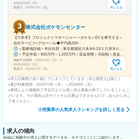
2026/10/25（日）
気になる
更新日：
2026/7/31（金）
株式会社ポケモンセンター
【六本木】プロジェクトマネージャー＜ポケモンECを牽引する＞
自社サービス×グローバル◆平均残20H
＜勤務地詳細＞本社住所：東京都港区六本木6-10-1 六本木ヒルズ森タワー47F受動喫煙対策：屋内全面禁煙変更の範囲：会社の定める事業所（リモートワーク含む）
＜予定年収＞800万円～1,200万円＜賃金形態＞月給制＜賃金内訳＞月額（基本給）：598,822円～837,000円固定残業手当/月：109,011円～163,480円（固定残業時間25時間0分/月）超過した時間外労働の残業手当は追加支給＜月給＞707,833円～1,000,480円（一律手当を含む）＜昇給有無＞有＜残業手当＞有賃金はあくまでも目安の金額であり、選考を通じて上下する可能性があります。月給(月額)は固定手当を含めた表記です。
掲載予定期間：
2026/7/27（月）
〜
2026/10/25（日）
気になる
更新日：
2026/7/27（月）
※求人応募数の多い順にランキングしています（非公開求人は除く）。
※集計対象期間：2026/7/30（木）～2026/8/5（水）
※事情により掲載終了予定日よりも前に求人募集が終了していることもご
ざいます。その場合は当サイトから応募はできませんので、あらかじめご
了承ください。
小売業界
の人気求人ランキングを詳しく見る
求人の傾向
dodaに掲載中の求人に関するデータを、カテゴリごとにご紹介します。