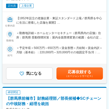
正社員
上場企業
【1952年設立の老舖企業・東証スタンダード上場／群馬県を中心
に生活に密着した店舗を展開】
仕事内容
■業務概要：
＜勤務地詳細＞ホームセンターセキチュー（群馬県内の店舗）住
群馬県を中心とした地域密着型のホームセンターとして、DIY用
所：群馬県 受動喫煙対策：屋内全面禁煙変更の範囲：会社の定め
品、家庭用品、カー用品、自転車、レジャー用品など、生活関連
勤務地
る事業所
用品全般を扱っています。
＜予定年収＞500万円～650万円＜賃金形態＞月給制＜賃金内訳＞
本ポジションでは、ホームセンターの店舗運営マネジメントを行
月額（基本給）：220,000円～320,000円その他固定手当/月：
っていただきます。
給与
130,000円＜月給＞350,000円～450,000円＜昇給有無＞有＜残業
手当＞無＜給与補足＞※管理職のため、残業代の支給はございませ
■業務詳細：
ん。■昇給：あり ■賞与：年2回（業績・人事考課による）■その
担当店舗の責任者として、店長の指示や会社としての方針を売場
他固定手当：役職手当 （SM5）として賃金はあくまでも目安の金
担当に分かりやすく伝える橋渡しを行います。
応募依頼する
気になる
額であり、選考を通じて上下する可能性があります。月給(月額)は
そして、担当店舗の目標達成を目指します。
（エージェントサービス）
固定手当を含めた表記です。
◎売場・販売計画の立案、施策の実施
◎売場づくり
締切間近
◎商品管理、金銭管理
◎人事・労務管理
【群馬県前橋市】財務経理部／部長候補◆SCチェーン
◎改善点の指導
の中核財務・経理を統括