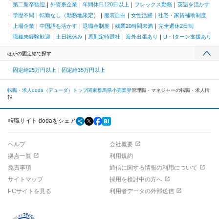
第二新卒歓迎
外資系企業
年間休日120日以上
フレックス勤務
英語を活かす
学歴不問
転勤なし（勤務地限定）
服装自由
女性活躍
社宅・家賃補助制度
上場企業
中国語を活かす
退職金制度
残業20時間未満
完全週休2日制
職種未経験歓迎
土日祝休み
原則定時退社
海外出張あり
U・Iターン支援あり
ほかの固定給で探す
固定給25万円以上
固定給35万円以上
転職・求人doda（デューダ）トップ
関東
群馬県
小売業界
管理職・マネジャーの転職・求人情
報
転職サイト dodaをシェア
ヘルプ
会社概要
拠点一覧
利用規約
免責事項
通信に関する情報の利用について
サイトマップ
採用を検討中の方へ
PCサイトを見る
利用者データの外部送信