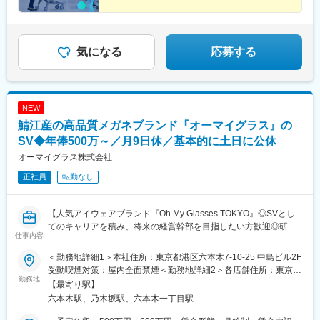
気になる
応募する
NEW
鯖江産の高品質メガネブランド『オーマイグラス』の
SV◆年俸500万～／月9日休／基本的に土日に公休
オーマイグラス株式会社
正社員
転勤なし
【人気アイウェアブランド『Oh My Glasses TOKYO』◎SVとし
てのキャリアを積み、将来の経営幹部を目指したい方歓迎◎研
仕事内容
修・教育体制充実】
＜勤務地詳細1＞本社住所：東京都港区六本木7-10-25 中島ビル2F
■ブランドの魅力：
受動喫煙対策：屋内全面禁煙＜勤務地詳細2＞各店舗住所：東京、
〈オンラインと店舗の連携による体験価値向上◎〉
勤務地
神奈川、大阪、京都、兵庫、福岡、名古屋、広島 受動喫煙対策：
【最寄り駅】
鯖江産の高品質なメガネの一貫した生産体制と、オンラインと全
屋内全面禁煙変更の範囲：会社の定める事業所
六本木駅、乃木坂駅、六本木一丁目駅
国31の直営店舗の連携による顧客体験の提供に強みを持ち、海外
展開も拡大中です