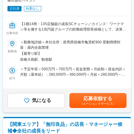
株式会社ベイシア
■キャリアパス：
店舗職としてエリアマネージャーなどを目指すことはもちろん、
正社員
転勤なし
バイヤー、店舗開発など、他の部署への異動も可能で、キャリア
の幅を広げることが出来ます。
【1都14県・135店舗超の成長SCチェーン／カインズ・ワークマ
■配属店舗例：
ン等を擁する1兆円超グループの財務経理部長候補として、決算・
仕事内容
高崎店、桐生南店、前橋関根店、富岡店、安中店、藤岡インター
税務・資金調達を統括しつつ、メンバーマネジメントと業務改善
店、大間々店、前橋駒形店、高崎矢中店、伊勢崎茂呂店、ほか
をリード】
＜勤務地詳細＞本社住所：群馬県前橋市亀里町900 受動喫煙対
策：屋内全面禁煙
■このような方におススメ：
当社は1都14県に135店舗以上を展開するショッピングセンターチ
勤務地
【最寄り駅】
◇組織や制度づくりに参加したい方
ェーンです。本ポジションでは、財務経理・税務全般を統括し、
前橋大島駅、駒形駅
◇就業環境の改善を図りたい方
部門のマネジメントと業務改善をリードしていただきます。
◇地域社会に貢献できる働きをしたい方
＜予定年収＞500万円～700万円＜賃金形態＞月給制＜賃金内訳＞
◇幅広いキャリアアップを目指している方
連結決算、監査法人・税理士対応、資金繰りや金融機関対応な
月額（基本給）：280,000円～360,000円＜月給＞280,000円～
ど、会社経営の根幹を担う業務を一気通貫でお任せします。経験
給与
360,000円＜昇給有無＞有＜残業手当＞無＜給与補足＞■昇給：年
■当社について：
の浅いメンバーも在籍しているため、プレイングに加え、教育・
1回（4月）■賞与：年2回（6月・12月）■別途プロフィットシェア
「住まい」と「暮らし」をコンセプトに、地域に密着した住関連
育成や仕組みづくりも重要なミッションです。将来的には、グル
リングあり（利益還元制度、4月）賃金はあくまでも目安の金額で
商品を取り揃え、お客様に最も信頼される商品とサービスの提供
ープ1兆円規模の成長を支えるコアメンバーとしての活躍も期待し
あり、選考を通じて上下する可能性があります。月給(月額)は固定
応募依頼する
を目指した店づくりを行っている「ホームセンターセキチュ
ています。
気になる
手当を含めた表記です。
ー」、カー用品の販売・取付と車検整備を行っている「カー用品
（エージェントサービス）
専門店オートウェイ」、多種多様な自転車を取り揃え、修理・メ
■主な業務内容：
ンテナンスなどのアフターサービスを充実させている「自転車専
・月次／年次・連結決算、計算書類の作成および監査対応
門店サイクルワールド」の経営を展開しています。
・法人税等の申告書作成、税理士対応、税務調査対応
【関東エリア】「無印良品」の店長・マネージャー候
・入出金管理、資金繰り、借入・返済等の金融機関対応
補◆全社の成長をリード
■出店戦略：
・財務経理部門のマネジメント（育成、業務改善推進）