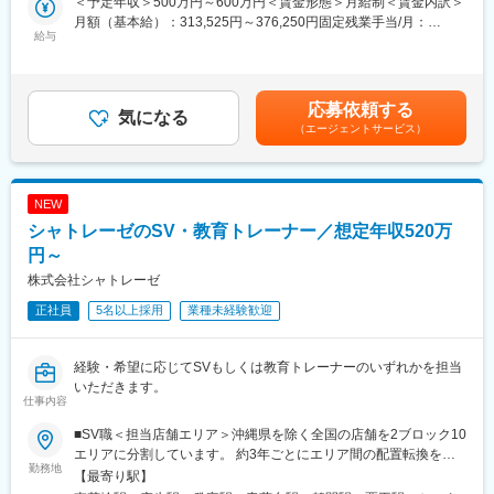
＜予定年収＞500万円～600万円＜賃金形態＞月給制＜賃金内訳＞
〈丁寧な接客で上質な顧客体感価値◎〉
月額（基本給）：313,525円～376,250円固定残業手当/月：
お客様がネットで取り寄せた商品を自宅で試着し、店舗でレンズ
給与
103,140円～123,750円（固定残業時間45時間0分/月）超過した時
調整・購入でき、きめ細やかな視力測定やフィッティングで一人
間外労働の残業手当は追加支給＜月給＞416,665円～500,000円
一人のお客様にやりがいをもって提供可能です
（一律手当を含む）＜昇給有無＞有＜残業手当＞有＜給与補足＞■
＜SVとしてのキャリアを積める◎＞
昇給：年1回※給与詳細は、年齢・能力・経験を考慮し決定賃金は
応募依頼する
定量・定性の評価制度があり、将来の経営幹部や管理職へのキャ
気になる
あくまでも目安の金額であり、選考を通じて上下する可能性があ
（エージェントサービス）
リアアップが目指せる環境のため、より上位を目指す高い視座を
ります。月給(月額)は固定手当を含めた表記です。
お持ちの方を歓迎しております。
■募集背景
NEW
自社ブランドのメガネを企画、製造、販売しており、日本国内外
シャトレーゼのSV・教育トレーナー／想定年収520万
に展開している同社において「Oh My Glasses TOKYO」の直営店
舗の管理・運営などをお任せするSVポジションを増員募集しま
円～
す。
株式会社シャトレーゼ
正社員
5名以上採用
業種未経験歓迎
＜まずお任せしたい＞
担当エリア内（複数店舗）の統括・管理運営
店舗マネジメントおよび店長・スタッフの育成推進
経験・希望に応じてSVもしくは教育トレーナーのいずれかを担当
いただきます。
◎各店舗には店長を中心に20代～30代のスタッフが常駐。 産休育
仕事内容
休の取得実績もあり男女とも活躍できる職場です。
■SV職＜担当店舗エリア＞沖縄県を除く全国の店舗を2ブロック10
＜将来的にお任せしたい＞
エリアに分割しています。 約3年ごとにエリア間の配置転換を行
勤務地
ディベロッパー（商業施設）対応
い、多様な経験を積みながらキャリア形成いただきます。・北海
【最寄り駅】
エリア全体の組織力強化と文化作り
道・東北 ・北関東 ・埼玉千葉 ・東京神奈川 ・北陸甲信越 ・東海