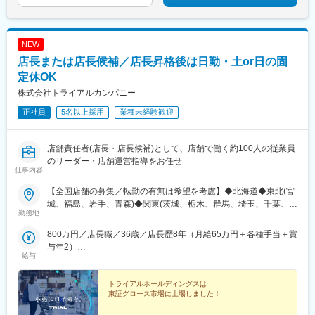
変更の範囲：会社の定める業務
NEW
店長または店長候補／店長昇格後は日勤・土or日の固
定休OK
株式会社トライアルカンパニー
正社員
5名以上採用
業種未経験歓迎
店舗責任者(店長・店長候補)として、店舗で働く約100人の従業員
のリーダー・店舗運営指導をお任せ
仕事内容
【全国店舗の募集／転勤の有無は希望を考慮】◆北海道◆東北(宮
城、福島、岩手、青森)◆関東(茨城、栃木、群馬、埼玉、千葉、山
勤務地
梨、神奈川)◆中部(愛知、岐阜、三重)◆北陸（富山、石川）◆近
畿(大阪、兵庫、奈良、滋賀)◆中四国(鳥取、島根、岡山、山口、
800万円／店長職／36歳／店長歴8年（月給65万円＋各種手当＋賞
広島、香川)◆九州(福岡、佐賀、長崎、大分、宮崎、熊本、鹿児
与年2）
島)
給与
900万円／40歳 ／大型店店長就任／1年目（月給60万円＋各種手
当＋賞与年2）
トライアルホールディングスは
東証グロース市場に上場しました！