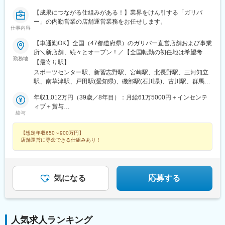
県)、竪堀駅、羽倉崎駅、小中野駅、石原駅(埼玉県)、置賜駅、和
ケ池公園駅、広電本社前駅、南荒子駅、押野駅、春日野道駅(阪神
泉中央駅、西那須野駅、北山形駅、安積永盛駅、郡山富田駅、西
【成果につながる仕組みがある！】業界をけん引する「ガリバ
線)、脇田駅
川口駅、大元駅、八木崎駅、東葉勝田台駅、北大垣駅、太田駅(群
ー」の内勤営業の店舗運営業務をお任せします。
仕事内容
馬県)、南鳩ケ谷駅、首里駅、彦根駅、高崎問屋町駅、牧駅(大分
県)、泉外旭川駅、青山駅(岩手県)、船町駅、苫小牧駅、新富士駅
【車通勤OK】全国（47都道府県）のガリバー直営店舗および事業
(北海道)、越前花堂駅、北上尾駅、中百舌鳥駅、萩原駅(福岡県)、
所＼新店舗、続々とオープン！／【全国転勤の初任地は希望考
大和田駅(大阪府)、新豊田駅、西諫早駅、春日井駅(中央本線)、梶
勤務地
慮】全国47都道府県のガリバー直営店および事業所（将来的に海
【最寄り駅】
栗郷台地駅、常陸多賀駅、下曽根駅、富士駅、後藤駅、浦添前田
外勤務のチャンスもあり）※初期配属は相談可能！※受動喫煙対
スポーツセンター駅、新習志野駅、宮崎駅、北長野駅、三河知立
駅、富士山駅、長浜駅、横手駅、東酒田駅、美濃川合駅、香春
策：あり※U・Iターン歓迎北海道東北（青森県・岩手県・宮城県・
駅、南草津駅、戸田駅(愛知県)、磯部駅(石川県)、古川駅、群馬総
駅、新栃木駅、加太駅(和歌山県)、羽犬塚駅、下北駅、玉造温泉
秋田県・山形県・福島県）関東（東京都・神奈川県・千葉県・埼
社駅、比治山下駅、三島広小路駅、吉田駅(大阪府)、宮内駅(新潟
駅、川村駅、八代駅、今治駅、高山駅、新居浜駅、成田駅、出雲
玉県・茨城県・栃木県・群馬県）北陸・甲信越（富山県・石川
年収1,012万円（39歳／8年目）：月給61万5000円＋インセンテ
県)、豊川駅(大阪府)、木更津駅、東新庄駅、鶴田駅、南永山駅、
市駅、新茂原駅、川間駅、櫛ケ浜駅、岩屋駅(兵庫県)、宇都宮駅、
県・福井県・新潟県・山梨県・長野県）東海（愛知県・静岡県・
ィブ＋賞与
国見駅(宮城県)、尾上の松駅、てだこ浦西駅、本八戸駅、清水駅
伏石駅、今伊勢駅、城野駅(日豊本線)、宝永町駅、紀三井寺駅、筒
給与
岐阜県・三重県）関西（大阪府・京都府・兵庫県・滋賀県・奈良
年収855万円（33歳／6年目）：月給53万1000円＋インセンティ
(静岡県)、東三日市駅、柳原駅(岩手県)、武蔵塚駅、湖山駅、天童
井駅(青森県)、太子堂駅、仙北町駅、狭山ケ丘駅、酒折駅、庭瀬
県・和歌山県）中国（広島県・岡山県・鳥取県・島根県・山口
ブ＋賞与
南駅、沼ノ端駅、平成駅、偕楽園駅、草津駅(滋賀県)、高見ノ里
駅、蓮ケ池駅、御門台駅、西掛川駅、中野栄駅、大分駅、南福島
【想定年収650～900万円】
県）四国（徳島県・香川県・愛媛県・高知県）九州（福岡県・熊
駅、小針駅、橋本駅(福岡県)、笹木野駅、和歌山市駅、佐賀駅、西
駅、羽後牛島駅、戸塚安行駅、四ツ小屋駅、明見橋駅、西大宮
店舗運営に専念できる仕組みあり！
本県・佐賀県・長崎県・大分県・宮崎県・鹿児島県・沖縄県）
若松駅、永山駅、小木津駅、土山駅、三島二日町駅、蛇田駅、附
駅、新石切駅、朝倉駅前駅、赤塚駅、美濃青柳駅、居能駅、運動
属中学前駅、五井駅、原市駅、喜多山駅(愛知県)、新川駅(北海
公園前駅(愛知県)、平田駅(長野県)、高崎駅、東釧路駅、藤枝駅、
道)、宮前駅、南富山駅、日宇駅、山形駅、西岐阜駅、三条駅(香川
敦賀駅、川内駅(鹿児島県)、高茶屋駅、豊川駅、美園駅、古島駅、
県)、湯本駅、柏林台駅、古庄駅、東比恵駅、玉垣駅、塩釜口駅、
卸町駅(宮城県)、八乙女駅、はなみずき通駅、勝田駅、新大宮駅、
気になる
応募する
矢田駅(大阪府)、藤が丘駅(愛知県)、東福山駅、逢妻駅、六名駅、
福島学院前駅、門戸厄神駅、市民病院前駅(富山県)、多治見駅、絹
山口駅(山口県)、宇和島駅、浦田駅(福岡県)、七尾駅、サンドーム
延橋駅、蟹江駅、竜田口駅、室見駅、八景水谷駅、岩塚駅、東新
西駅、志布志駅、山ノ目駅、佐久平駅、宮町駅、宇部岬駅、南仙
潟駅、須賀川駅、関屋駅(新潟県)、中津駅(大分県)、武雄温泉駅、
台駅、磐田駅、南延岡駅、鳴海駅、三会駅、南松本駅、端野駅、
大村駅(長崎県)、西新発田駅、小松駅、虹ノ松原駅、御幸橋駅、新
国分駅(鹿児島県)、花巻空港駅(東北本線)、鶴岡駅、河瀬駅、篠ノ
人気求人ランキング
潟駅、新栄町駅(福岡県)、八幡駅(福岡県)、春日原駅、白石駅(札幌