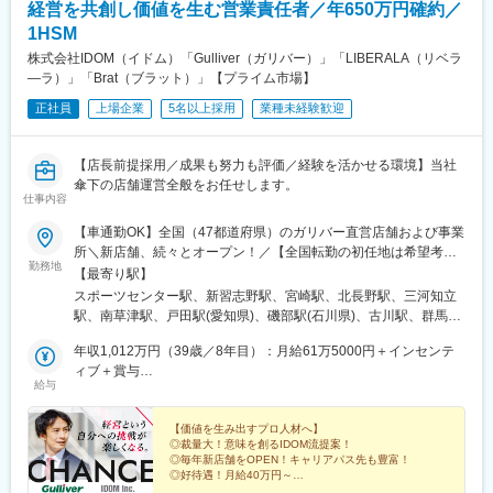
経営を共創し価値を生む営業責任者／年650万円確約／
島県)、新前橋駅、南が丘駅、衣山駅、本川越駅、野々市駅(北陸鉄
1HSM
道線)、東姫路駅、岡本駅(栃木県)、秋田駅、三日市駅、焼津駅、
越前開発駅、長府駅、小山駅、亀田駅、備前西市駅、帯広駅、日
株式会社IDOM（イドム）「Gulliver（ガリバー）」「LIBERALA（リベラ
向庄内駅、旭ケ丘駅(宮崎県)、荒川沖駅、金上駅、高田駅(長崎
―ラ）」「Brat（ブラット）」【プライム市場】
県)、竪堀駅、羽倉崎駅、小中野駅、石原駅(埼玉県)、置賜駅、和
正社員
上場企業
5名以上採用
業種未経験歓迎
泉中央駅、西那須野駅、北山形駅、安積永盛駅、郡山富田駅、西
川口駅、大元駅、八木崎駅、東葉勝田台駅、北大垣駅、太田駅(群
馬県)、南鳩ケ谷駅、首里駅、彦根駅、高崎問屋町駅、牧駅(大分
【店長前提採用／成果も努力も評価／経験を活かせる環境】当社
県)、泉外旭川駅、青山駅(岩手県)、船町駅、苫小牧駅、新富士駅
傘下の店舗運営全般をお任せします。
(北海道)、越前花堂駅、北上尾駅、中百舌鳥駅、萩原駅(福岡県)、
仕事内容
大和田駅(大阪府)、新豊田駅、西諫早駅、春日井駅(中央本線)、梶
【車通勤OK】全国（47都道府県）のガリバー直営店舗および事業
栗郷台地駅、常陸多賀駅、下曽根駅、富士駅、後藤駅、浦添前田
所＼新店舗、続々とオープン！／【全国転勤の初任地は希望考
駅、富士山駅、長浜駅、横手駅、東酒田駅、美濃川合駅、香春
勤務地
慮】全国47都道府県のガリバー直営店および事業所（将来的に海
駅、新栃木駅、加太駅(和歌山県)、羽犬塚駅、下北駅、玉造温泉
【最寄り駅】
外勤務のチャンスもあり）※初期配属は相談可能！※受動喫煙対
駅、川村駅、八代駅、今治駅、高山駅、新居浜駅、成田駅、出雲
スポーツセンター駅、新習志野駅、宮崎駅、北長野駅、三河知立
策：あり※U・Iターン歓迎北海道東北（青森県・岩手県・宮城県・
市駅、新茂原駅、川間駅、櫛ケ浜駅、岩屋駅(兵庫県)、宇都宮駅、
駅、南草津駅、戸田駅(愛知県)、磯部駅(石川県)、古川駅、群馬総
秋田県・山形県・福島県）関東（東京都・神奈川県・千葉県・埼
伏石駅、今伊勢駅、城野駅(日豊本線)、宝永町駅、紀三井寺駅、筒
社駅、比治山下駅、三島広小路駅、吉田駅(大阪府)、宮内駅(新潟
玉県・茨城県・栃木県・群馬県）北陸・甲信越（富山県・石川
年収1,012万円（39歳／8年目）：月給61万5000円＋インセンテ
井駅(青森県)、太子堂駅、仙北町駅、狭山ケ丘駅、酒折駅、庭瀬
県)、豊川駅(大阪府)、木更津駅、東新庄駅、鶴田駅、南永山駅、
県・福井県・新潟県・山梨県・長野県）東海（愛知県・静岡県・
ィブ＋賞与
駅、蓮ケ池駅、御門台駅、西掛川駅、中野栄駅、大分駅、南福島
国見駅(宮城県)、尾上の松駅、てだこ浦西駅、本八戸駅、清水駅
給与
岐阜県・三重県）関西（大阪府・京都府・兵庫県・滋賀県・奈良
年収855万円（33歳／6年目）：月給53万1000円＋インセンティ
駅、羽後牛島駅、戸塚安行駅、四ツ小屋駅、明見橋駅、西大宮
(静岡県)、東三日市駅、柳原駅(岩手県)、武蔵塚駅、湖山駅、天童
県・和歌山県）中国（広島県・岡山県・鳥取県・島根県・山口
ブ＋賞与
駅、新石切駅、朝倉駅前駅、赤塚駅、美濃青柳駅、居能駅、運動
南駅、沼ノ端駅、平成駅、偕楽園駅、草津駅(滋賀県)、高見ノ里
県）四国（徳島県・香川県・愛媛県・高知県）九州（福岡県・熊
【価値を生み出すプロ人材へ】
公園前駅(愛知県)、平田駅(長野県)、高崎駅、東釧路駅、藤枝駅、
駅、小針駅、橋本駅(福岡県)、笹木野駅、和歌山市駅、佐賀駅、西
◎裁量大！意味を創るIDOM流提案！
本県・佐賀県・長崎県・大分県・宮崎県・鹿児島県・沖縄県）
敦賀駅、川内駅(鹿児島県)、高茶屋駅、豊川駅、美園駅、古島駅、
若松駅、永山駅、小木津駅、土山駅、三島二日町駅、蛇田駅、附
◎毎年新店舗をOPEN！キャリアパス先も豊富！
卸町駅(宮城県)、八乙女駅、はなみずき通駅、勝田駅、新大宮駅、
属中学前駅、五井駅、原市駅、喜多山駅(愛知県)、新川駅(北海
◎好待遇！月給40万円～
福島学院前駅、門戸厄神駅、市民病院前駅(富山県)、多治見駅、絹
◎年3回インセン（最大140万円）