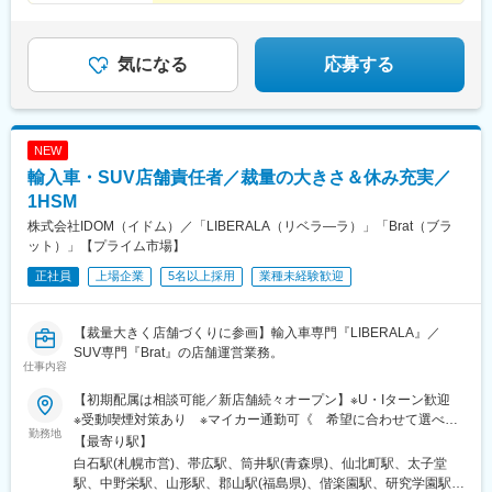
道)、宮前駅、南富山駅、日宇駅、山形駅、西岐阜駅、三条駅(香川
◎年間休日125日（土日も可）
延橋駅、蟹江駅、竜田口駅、室見駅、八景水谷駅、岩塚駅、東新
県)、湯本駅、柏林台駅、古庄駅、東比恵駅、玉垣駅、塩釜口駅、
◎健康経営優良法人2026／くるみん認定
潟駅、須賀川駅、関屋駅(新潟県)、中津駅(大分県)、武雄温泉駅、
矢田駅(大阪府)、藤が丘駅(愛知県)、東福山駅、逢妻駅、六名駅、
大村駅(長崎県)、西新発田駅、小松駅、虹ノ松原駅、御幸橋駅、新
山口駅(山口県)、宇和島駅、浦田駅(福岡県)、七尾駅、サンドーム
気になる
応募する
潟駅、新栄町駅(福岡県)、八幡駅(福岡県)、春日原駅、白石駅(札幌
西駅、志布志駅、山ノ目駅、佐久平駅、宮町駅、宇部岬駅、南仙
市営)、岐阜駅、西宮駅、郡山駅(福島県)、久留米高校前駅、沼津
台駅、磐田駅、南延岡駅、鳴海駅、三会駅、南松本駅、端野駅、
駅、東金井駅、宮崎神宮駅、東刈谷駅、今井駅、中島駅(愛知県)、
国分駅(鹿児島県)、花巻空港駅(東北本線)、鶴岡駅、河瀬駅、篠ノ
鹿島神宮駅、新宮中央駅、電鉄黒部駅、次郎丸駅、長沼駅(静岡
井駅、駒形駅、研究学園駅、下地駅、天竜川駅、二軒茶屋駅(鹿児
NEW
県)、宇宿一丁目駅、萱町六丁目駅、野々市工大前駅、勝田台駅、
島県)、新前橋駅、南が丘駅、衣山駅、本川越駅、野々市駅(北陸鉄
輸入車・SUV店舗責任者／裁量の大きさ＆休み充実／
ひこね芹川駅、熊西駅、電鉄出雲市駅、灘駅、杁ケ池公園駅、広
道線)、東姫路駅、岡本駅(栃木県)、秋田駅、三日市駅、焼津駅、
電本社前駅、さくら夙川駅、南荒子駅、脇田駅、押野駅、春日野
越前開発駅、長府駅、小山駅、亀田駅、備前西市駅、帯広駅、日
1HSM
道駅(阪神線)
向庄内駅、旭ケ丘駅(宮崎県)、荒川沖駅、金上駅、高田駅(長崎
株式会社IDOM（イドム）／「LIBERALA（リベラ―ラ）」「Brat（ブラ
県)、竪堀駅、羽倉崎駅、小中野駅、石原駅(埼玉県)、置賜駅、和
ット）」【プライム市場】
泉中央駅、西那須野駅、北山形駅、安積永盛駅、郡山富田駅、西
正社員
上場企業
5名以上採用
業種未経験歓迎
川口駅、大元駅、八木崎駅、東葉勝田台駅、北大垣駅、太田駅(群
馬県)、南鳩ケ谷駅、首里駅、彦根駅、高崎問屋町駅、牧駅(大分
県)、泉外旭川駅、青山駅(岩手県)、船町駅、苫小牧駅、新富士駅
【裁量大きく店舗づくりに参画】輸入車専門『LIBERALA』／
(北海道)、越前花堂駅、北上尾駅、中百舌鳥駅、萩原駅(福岡県)、
SUV専門『Brat』の店舗運営業務。
大和田駅(大阪府)、新豊田駅、西諫早駅、春日井駅(中央本線)、梶
仕事内容
栗郷台地駅、常陸多賀駅、下曽根駅、富士駅、後藤駅、浦添前田
駅、富士山駅、長浜駅、横手駅、東酒田駅、美濃川合駅、香春
【初期配属は相談可能／新店舗続々オープン】※U・Iターン歓迎
駅、新栃木駅、加太駅(和歌山県)、羽犬塚駅、下北駅、玉造温泉
※受動喫煙対策あり ※マイカー通勤可《 希望に合わせて選べる
勤務地
駅、川村駅、八代駅、今治駅、高山駅、新居浜駅、成田駅、出雲
働き方 》【1】ナショナル全国転勤【2】エリア限定全国12区分
【最寄り駅】
市駅、新茂原駅、川間駅、櫛ケ浜駅、岩屋駅(兵庫県)、宇都宮駅、
エリア内転勤のみ（北海道・北東北・南東北・北関東・南関東、
白石駅(札幌市営)、帯広駅、筒井駅(青森県)、仙北町駅、太子堂
伏石駅、今伊勢駅、城野駅(日豊本線)、宝永町駅、紀三井寺駅、筒
甲信・東海・北陸・近畿・関西、中国・四国・北九州・南九州、
駅、中野栄駅、山形駅、郡山駅(福島県)、偕楽園駅、研究学園駅、