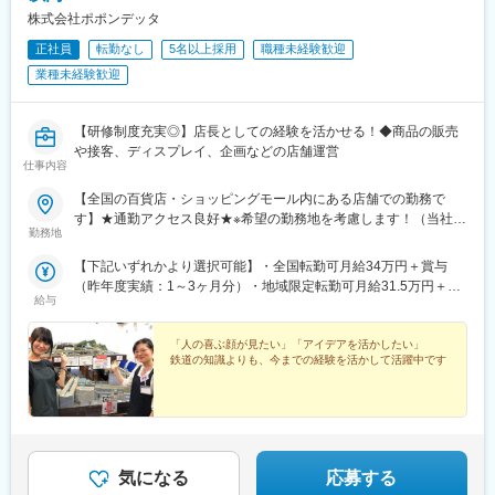
株式会社ポポンデッタ
■なぜ個店経営を推進するのか：
無印良品にはエキナカ店舗から旗艦店、路面店やインショップ型
正社員
転勤なし
5名以上採用
職種未経験歓迎
など様々な形態の店舗があります。都市部から地方郊外まで多様
業種未経験歓迎
な地域に出店し、その店性も様々だからこそ画一的な店舗の管理
ではなく、地域に合わせた経営や戦略が求められます。
無印良品は衣食住にわたる幅広い商品とサービスによって暮らし
【研修制度充実◎】店長としての経験を活かせる！◆商品の販売
の総合提案ができます。個店経営によってその強みを最大限に活
や接客、ディスプレイ、企画などの店舗運営
かすことがお客様の役に立ち、「感じ良い暮らしと社会」の実現
仕事内容
に繋がると考えています。
【全国の百貨店・ショッピングモール内にある店舗での勤務で
す】★通勤アクセス良好★※希望の勤務地を考慮します！（当社
■当社について：
勤務地
HPより住所をご確認ください）※転勤のない働き方も可能です！※
「感じ良い暮らしと社会」の実現を目指して無印良品をはじめと
受動喫煙対策：あり＜東北・北海道＞■北海道／札幌■宮城県／名
した、様々な事業を展開しています。ESG経営を本業として、
【下記いずれかより選択可能】・全国転勤可月給34万円＋賞与
取＜関東＞■東京都／秋葉原、新宿、浅草、有明、八王子■神奈川
「実質本位のモノづくり」や社会課題に対する取り組みを行って
（昨年度実績：1～3ヶ月分）・地域限定転勤可月給31.5万円＋賞
県／川崎、横浜、港北、東戸塚、海老名、橋本、武蔵小杉■千葉県
給与
います。
与（昨年度実績：1～3ヶ月分）・転居なし月給30万円＋賞与（昨
／幕張新都心、柏、南船橋、蘇我■埼玉県／川口、越谷、川越、羽
その中で、無印良品は「暮らしの基本」となる商品を、適正な品
年度実績：1～3ヶ月分）※経験・能力を考慮の上、決定します！
生、富士見■茨城県／つくば、水戸■群馬県／高崎＜東海・北信越
質と価格でお客様に提供しています。店舗を担う営業本部販売部
「人の喜ぶ顔が見たい」「アイデアを活かしたい」
＞■愛知県／名古屋■長野県／松本■石川県／金沢■静岡県／静岡、
は店舗経営を通じて、全社をリードすることがミッションです。
鉄道の知識よりも、今までの経験を活かして活躍中です
浜松■岐阜県／岐阜、土岐■三重県／員弁郡東員町＜関西＞■大阪
そして現在、2028年8月期までの3か年計画（営業収益1兆円、営
府／日本橋、梅田、阿倍野、和泉、吹田■京都府／京都■兵庫県／
業利益1,000億円、営業利益率10％）達成を目指し、下記取り組
神戸、甲子園＜中国＞■岡山県／岡山■広島県／広島＜九州＞■福
みに注力しています。
岡県／博多
・「個店経営」を実現するための仕組みの整備
・各地域・店舗による自律的な商いの実践
気になる
応募する
・国内で確立されたフォーマットの海外展開