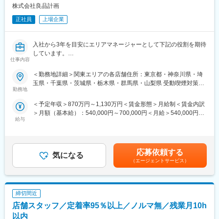
特定の地域に集中して出店するドミナント戦略を推進していま
・外形標準課税や印紙税など各種税務実務（ご経験に応じて）
株式会社良品計画
す。
正社員
上場企業
エリアごとに需要構造、競合他社との競争環境、自社のポテンシ
■組織体制：
ャルに即した戦略を立てていく緻密なエリアマーケティングに基
財務経理部には、実務経験が浅いメンバーも含め複数名が在籍し
づき、経営効率を高め、地域内のシェアを拡大しています。
ており、部長候補として全体をリードいただきます。メンバーと
入社から3年を目安にエリアマネージャーとして下記の役割を期待
伴走しながら業務の標準化・高度化を進めるとともに、次世代リ
しています。
変更の範囲：会社の定める業務
ーダーの育成にも取り組んでいただく環境です。店舗部門は30代
仕事内容
◇管轄店舗が売上・利益を達成するために、エリアの経営者とし
前半が中心で、女性管理職も在籍しており、年1回のキャリア申告
て戦略を立案・実行すること
＜勤務地詳細＞関東エリアの各店舗住所：東京都・神奈川県・埼
制度など、長期的にキャリアを描きやすい仕組みが整っていま
◇個店経営を実現できる店長の育成を、部下であるブロックマネ
玉県・千葉県・茨城県・栃木県・群馬県・山梨県 受動喫煙対策：
す。
ージャーを通じて実現すること
勤務地
屋内全面禁煙変更の範囲：会社の定める事業所
◇営業の戦略や仕組み（店舗環境・システムなど）について販売
■『ベイシア』について：
＜予定年収＞870万円～1,130万円＜賃金形態＞月給制＜賃金内訳
部側の窓口として関連部署と連携すること
1都14県下に135店舗以上を展開するショッピングセンター『ベイ
＞月額（基本給）：540,000円～700,000円＜月給＞540,000円～
◇更なる事業成長を見据えた際に強化すべき点（精度の高い商売
シア』。“流通業界のイノベーター”とも評価されており、成長率は
給与
700,000円＜昇給有無＞有＜残業手当＞無＜給与補足＞※上記は想
計画や経費コントロールなど）に対して業務改善や仕組化、整備
業界でも注目を集めています。グループには『カインズ』『ワー
定金額であり、詳細は経験・スキル等を考慮の上、決定します。※
を行い、全社の成長を推進させること
クマン』『ハンズ』といった名だたるブランドもあり、各種専門
管理監督者は、労働時間・休憩・休日に関する労働基準法各規定
領域に特化した展開戦略で、グループ総売上は1兆円を超えていま
が適用除外となります（深夜労働が発生した場合は別途、労働時
■キャリアパス：
応募依頼する
す。
気になる
間に応じて支給します）。賃金はあくまでも目安の金額であり、
・入社時は部門責任者や店長代行を経て、入社後1年以内での店長
（エージェントサービス）
選考を通じて上下する可能性があります。月給(月額)は固定手当を
登用を目指します。
含めた表記です。
・店長として現場・現物で個店経営を実践していただき、その経
験をふまえてブロックマネージャーやエリアマネージャーとし
締切間近
て、各店舗が個店経営を実現するためのサポートや人財育成を担
います。
店舗スタッフ／定着率95％以上／ノルマ無／残業月10h
・国内での経験・実績をもって海外に挑戦する方もいます。
以内