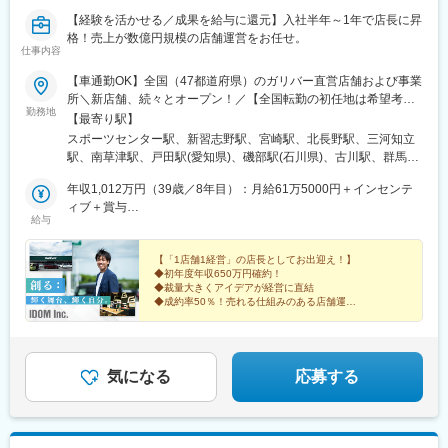
【経験を活かせる／成果を給与に還元】入社半年～1年で店長に昇
格！売上が数億円規模の店舗運営をお任せ。
仕事内容
【車通勤OK】全国（47都道府県）のガリバー直営店舗および事業
所＼新店舗、続々とオープン！／【全国転勤の初任地は希望考
勤務地
慮】全国47都道府県のガリバー直営店および事業所（将来的に海
【最寄り駅】
外勤務のチャンスもあり）初期配属は相談可能！※受動喫煙対策：
スポーツセンター駅、新習志野駅、宮崎駅、北長野駅、三河知立
あり※U・Iターン歓迎北海道東北（青森県・岩手県・宮城県・秋田
駅、南草津駅、戸田駅(愛知県)、磯部駅(石川県)、古川駅、群馬総
県・山形県・福島県）関東（東京都・神奈川県・千葉県・埼玉
社駅、比治山下駅、三島広小路駅、吉田駅(大阪府)、宮内駅(新潟
県・茨城県・栃木県・群馬県）北陸・甲信越（富山県・石川県・
年収1,012万円（39歳／8年目）：月給61万5000円＋インセンテ
県)、豊川駅(大阪府)、木更津駅、東新庄駅、鶴田駅、南永山駅、
福井県・新潟県・山梨県・長野県）東海（愛知県・静岡県・岐阜
ィブ＋賞与
国見駅(宮城県)、尾上の松駅、てだこ浦西駅、本八戸駅、清水駅
給与
県・三重県）関西（大阪府・京都府・兵庫県・滋賀県・奈良県・
年収855万円（33歳／6年目）：月給53万1000円＋インセンティ
(静岡県)、東三日市駅、柳原駅(岩手県)、武蔵塚駅、湖山駅、天童
和歌山県）中国（広島県・岡山県・鳥取県・島根県・山口県）四
ブ＋賞与
南駅、沼ノ端駅、平成駅、偕楽園駅、草津駅(滋賀県)、高見ノ里
国（徳島県・香川県・愛媛県・高知県）九州（福岡県・熊本県・
【「1店舗1経営」の店長としてお出迎え！】
駅、小針駅、橋本駅(福岡県)、笹木野駅、和歌山市駅、佐賀駅、西
◆初年度年収650万円確約！
佐賀県・長崎県・大分県・宮崎県・鹿児島県・沖縄県）
若松駅、永山駅、小木津駅、土山駅、三島二日町駅、蛇田駅、附
◆裁量大きくアイデアが経営に直結
属中学前駅、五井駅、原市駅、喜多山駅(愛知県)、新川駅(北海
◆成約率50％！売れる仕組みのある店舗運営
◆定量・定性の両面で頑張りを評価
道)、宮前駅、南富山駅、日宇駅、山形駅、西岐阜駅、三条駅(香川
◆年間休日125日／有給休暇の日数拡大
県)、湯本駅、柏林台駅、古庄駅、東比恵駅、玉垣駅、塩釜口駅、
◆入社祝い金（50万円）
矢田駅(大阪府)、藤が丘駅(愛知県)、東福山駅、逢妻駅、六名駅、
山口駅(山口県)、宇和島駅、浦田駅(福岡県)、七尾駅、サンドーム
気になる
応募する
西駅、志布志駅、山ノ目駅、佐久平駅、宮町駅、宇部岬駅、南仙
台駅、磐田駅、南延岡駅、鳴海駅、三会駅、南松本駅、端野駅、
国分駅(鹿児島県)、花巻空港駅(東北本線)、鶴岡駅、河瀬駅、篠ノ
井駅、駒形駅、研究学園駅、下地駅、天竜川駅、二軒茶屋駅(鹿児