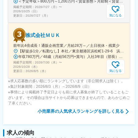
福島学院前駅、門戸厄神駅、市民病院前駅(富山県)、多治見駅、絹
＜予定年収＞800万円～1,200万円＜賃金形態＞月給制＜賃金内訳＞月額（基本給）：598,822円～837,000円固定残業手当/月：109,011円～163,480円（固定残業時間25時間0分/月）超過した時間外労働の残業手当は追加支給＜月給＞707,833円～1,000,480円（一律手当を含む）＜昇給有無＞有＜残業手当＞有賃金はあくまでも目安の金額であり、選考を通じて上下する可能性があります。月給(月額)は固定手当を含めた表記です。
延橋駅、蟹江駅、竜田口駅、室見駅、八景水谷駅、岩塚駅、東新
掲載予定期間：
2026/7/27（月）
〜
2026/10/25（日）
潟駅、須賀川駅、関屋駅(新潟県)、中津駅(大分県)、武雄温泉駅、
気になる
更新日：
2026/7/27（月）
大村駅(長崎県)、西新発田駅、小松駅、虹ノ松原駅、御幸橋駅、新
潟駅、新栄町駅(福岡県)、八幡駅(福岡県)、春日原駅、白石駅(札幌
市営)、岐阜駅、西宮駅、郡山駅(福島県)、久留米高校前駅、沼津
駅、東金井駅、宮崎神宮駅、東刈谷駅、今井駅、中島駅(愛知県)、
株式会社ＭＵＫ
鹿島神宮駅、新宮中央駅、電鉄黒部駅、次郎丸駅、長沼駅(静岡
前年比4倍成長！通販企画営業／月給28万～／土日祝休・残業少
県)、宇宿一丁目駅、萱町六丁目駅、野々市工大前駅、勝田台駅、
ひこね芹川駅、熊西駅、電鉄出雲市駅、灘駅、杁ケ池公園駅、広
【駅徒歩1分／転勤なし】本社／東京都港区浜松町1-29-6 浜松町セントラルビル2階＜アクセス＞・都営地下鉄都営浅草線「大門駅」より徒歩1分・JR山手線「浜松町駅」より徒歩2分※受動喫煙対策：屋内禁煙
電本社前駅、さくら夙川駅、南荒子駅、脇田駅、押野駅、春日野
年収780万円／48歳（月給56万円+賞与）入社3年目（部長） 年収525万円／28歳（月給37.5万円+賞与）入社3年目（課長）
道駅(阪神線)
掲載予定期間：
2026/7/30（木）
〜
2026/10/28（水）
気になる
更新日：
2026/8/5（水）
※求人応募数の多い順にランキングしています（非公開求人は除く）。
※集計対象期間：2026/8/3（月）～2026/8/9（日）
※事情により掲載終了予定日よりも前に求人募集が終了していることもご
ざいます。その場合は当サイトから応募はできませんので、あらかじめご
了承ください。
小売業界
の人気求人ランキングを詳しく見る
求人の傾向