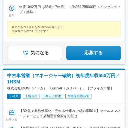
井駅(青森県)、太子堂駅、仙北町駅、狭山ケ丘駅、酒折駅、庭瀬
沖縄）【3】都道府県限定都道府県内での転居異動社員※入社後も
宇都宮駅、新前橋駅、本川越駅、狭山ケ丘駅、スポーツセンター
駅、蓮ケ池駅、御門台駅、西掛川駅、中野栄駅、大分駅、南福島
ライフプランに合わせて変更可能《 採用強化中エリア 》
年収1042万円（38歳／7年目）：月給61万5000円＋インセンティ
駅、酒折駅、岐阜駅、天竜川駅、御門台駅、西掛川駅、沼津駅、
駅、羽後牛島駅、戸塚安行駅、四ツ小屋駅、明見橋駅、西大宮
▼LIBERALA札幌白石／帯広／青森／盛岡／仙台／仙台港／山形
ブ＋賞与
下地駅、今伊勢駅、南が丘駅、南富山駅、野々市駅(北陸鉄道線)、
給与
駅、新石切駅、朝倉駅前駅、赤塚駅、美濃青柳駅、居能駅、運動
／郡山／水戸／つくば／宇都宮／前橋／川越／入間／千葉／甲府
年収945万円（32歳／5年目）：月給57万1000円＋インセンティ
北長野駅、草津駅(滋賀県)、豊川駅(大阪府)、高見ノ里駅、岩屋駅
公園前駅(愛知県)、平田駅(長野県)、高崎駅、東釧路駅、藤枝駅、
／岐阜／浜松和田／静岡／掛川／沼津／豊橋／一宮／三重／富山
ブ＋賞与
(兵庫県)、西宮駅、紀三井寺駅、庭瀬駅、伏石駅、衣山駅、宝永町
敦賀駅、川内駅(鹿児島県)、高茶屋駅、豊川駅、美園駅、古島駅、
社員がもつスキルを存分に活かせるよう
／野々市／長野／滋賀／大阪／堺／神戸／西宮／和歌山／岡山／
駅、城野駅(日豊本線)、久留米高校前駅、新宮中央駅、高田駅(長
働き方にも注力しています！
卸町駅(宮城県)、八乙女駅、はなみずき通駅、勝田駅、新大宮駅、
高松／松山／高知／小倉／久留米／新宮／長崎／熊本／大分／宮
崎県)、平成駅、大分駅、蓮ケ池駅、二軒茶屋駅(鹿児島県)、南永
福島学院前駅、門戸厄神駅、市民病院前駅(富山県)、多治見駅、絹
崎／鹿児島▼Brat旭川／旭川末広／釧路／苫小牧／盛岡／仙台／
山駅、永山駅、新富士駅(北海道)、苫小牧駅、卸町駅(宮城県)、郡
延橋駅、蟹江駅、竜田口駅、室見駅、八景水谷駅、岩塚駅、東新
郡山／開成／宇都宮／刈谷／長野／宮崎※人員数や適性に応じ上記
山富田駅、東刈谷駅、今井駅、宮崎神宮駅、新習志野駅、宮崎
潟駅、須賀川駅、関屋駅(新潟県)、中津駅(大分県)、武雄温泉駅、
以外へ配属になる場合もあります（勤務地一覧参照↓）
駅、三河知立駅、南草津駅、戸田駅(愛知県)、磯部駅(石川県)、古
大村駅(長崎県)、西新発田駅、小松駅、虹ノ松原駅、御幸橋駅、新
気になる
応募する
川駅、群馬総社駅、比治山下駅、三島広小路駅、吉田駅(大阪府)、
潟駅、新栄町駅(福岡県)、八幡駅(福岡県)、春日原駅、白石駅(札幌
宮内駅(新潟県)、木更津駅、東新庄駅、鶴田駅、国見駅(宮城県)、
市営)、岐阜駅、西宮駅、郡山駅(福島県)、久留米高校前駅、沼津
尾上の松駅、てだこ浦西駅、本八戸駅、清水駅(静岡県)、東三日市
駅、東金井駅、宮崎神宮駅、東刈谷駅、今井駅、中島駅(愛知県)、
駅、柳原駅(岩手県)、武蔵塚駅、湖山駅、天童南駅、沼ノ端駅、小
鹿島神宮駅、新宮中央駅、電鉄黒部駅、次郎丸駅、長沼駅(静岡
針駅、橋本駅(福岡県)、笹木野駅、和歌山市駅、佐賀駅、西若松
中古車営業（マネージャー確約）初年度年収650万円／
県)、宇宿一丁目駅、萱町六丁目駅、野々市工大前駅、勝田台駅、
駅、小木津駅、土山駅、三島二日町駅、蛇田駅、附属中学前駅、
1HSM
ひこね芹川駅、熊西駅、電鉄出雲市駅、灘駅、杁ケ池公園駅、広
五井駅、原市駅、喜多山駅(愛知県)、新川駅(北海道)、宮前駅、日
株式会社IDOM（イドム）「Gulliver（ガリバー）」【プライム市場】
電本社前駅、さくら夙川駅、南荒子駅、脇田駅、押野駅、春日野
宇駅、西岐阜駅、三条駅(香川県)、湯本駅、柏林台駅、古庄駅、東
道駅(阪神線)
比恵駅、玉垣駅、塩釜口駅、矢田駅(大阪府)、藤が丘駅(愛知県)、
正社員
上場企業
5名以上採用
業種未経験歓迎
東福山駅、逢妻駅、六名駅、山口駅(山口県)、宇和島駅、浦田駅
(福岡県)、七尾駅、サンドーム西駅、志布志駅、山ノ目駅、佐久平
駅、宮町駅、宇部岬駅、南仙台駅、磐田駅、南延岡駅、鳴海駅、
【DX化で業務効率化！売れる仕組みで成約率50％】セールスマネ
三会駅、南松本駅、端野駅、国分駅(鹿児島県)、花巻空港駅(東北
ージャーとして店舗運営全般をお任せ
仕事内容
本線)、鶴岡駅、河瀬駅、篠ノ井駅、駒形駅、東姫路駅、岡本駅(栃
木県)、秋田駅、三日市駅、焼津駅、越前開発駅、長府駅、小山