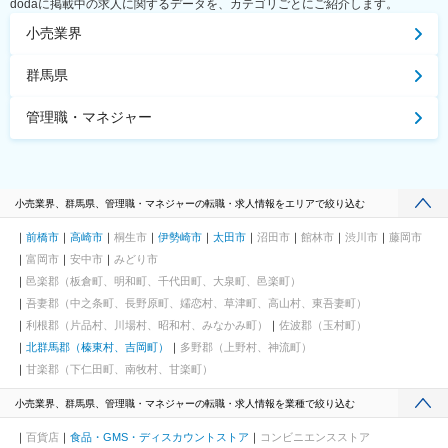
dodaに掲載中の求人に関するデータを、カテゴリごとにご紹介します。
小売業界
群馬県
管理職・マネジャー
小売業界、群馬県、管理職・マネジャーの転職・求人情報をエリアで絞り込む
前橋市
高崎市
桐生市
伊勢崎市
太田市
沼田市
館林市
渋川市
藤岡市
富岡市
安中市
みどり市
邑楽郡（板倉町、明和町、千代田町、大泉町、邑楽町）
吾妻郡（中之条町、長野原町、嬬恋村、草津町、高山村、東吾妻町）
利根郡（片品村、川場村、昭和村、みなかみ町）
佐波郡（玉村町）
北群馬郡（榛東村、吉岡町）
多野郡（上野村、神流町）
甘楽郡（下仁田町、南牧村、甘楽町）
小売業界、群馬県、管理職・マネジャーの転職・求人情報を業種で絞り込む
百貨店
食品・GMS・ディスカウントストア
コンビニエンスストア