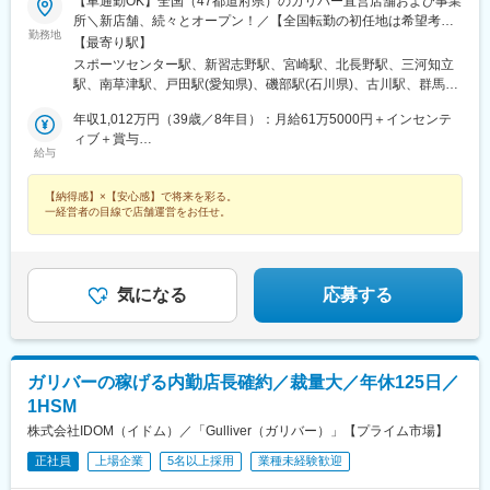
【車通勤OK】全国（47都道府県）のガリバー直営店舗および事業
駅、亀田駅、備前西市駅、日向庄内駅、旭ケ丘駅(宮崎県)、荒川沖
所＼新店舗、続々とオープン！／【全国転勤の初任地は希望考
駅、金上駅、竪堀駅、羽倉崎駅、小中野駅、石原駅(埼玉県)、置賜
勤務地
慮】全国47都道府県のガリバー直営店および事業所（将来的に海
【最寄り駅】
駅、和泉中央駅、西那須野駅、北山形駅、安積永盛駅、西川口
外勤務のチャンスもあり）※初期配属は相談可能！※受動喫煙対
スポーツセンター駅、新習志野駅、宮崎駅、北長野駅、三河知立
駅、大元駅、八木崎駅、東葉勝田台駅、北大垣駅、太田駅(群馬
策：あり※U・Iターン歓迎北海道東北（青森県・岩手県・宮城県・
駅、南草津駅、戸田駅(愛知県)、磯部駅(石川県)、古川駅、群馬総
県)、南鳩ケ谷駅、首里駅、彦根駅、高崎問屋町駅、牧駅(大分
秋田県・山形県・福島県）関東（東京都・神奈川県・千葉県・埼
社駅、比治山下駅、三島広小路駅、吉田駅(大阪府)、宮内駅(新潟
県)、泉外旭川駅、青山駅(岩手県)、船町駅、越前花堂駅、北上尾
玉県・茨城県・栃木県・群馬県）北陸・甲信越（富山県・石川
年収1,012万円（39歳／8年目）：月給61万5000円＋インセンテ
県)、豊川駅(大阪府)、木更津駅、東新庄駅、鶴田駅、南永山駅、
駅、中百舌鳥駅、萩原駅(福岡県)、大和田駅(大阪府)、新豊田駅、
県・福井県・新潟県・山梨県・長野県）東海（愛知県・静岡県・
ィブ＋賞与
国見駅(宮城県)、尾上の松駅、てだこ浦西駅、本八戸駅、清水駅
西諫早駅、春日井駅(中央本線)、梶栗郷台地駅、常陸多賀駅、下曽
給与
岐阜県・三重県）関西（大阪府・京都府・兵庫県・滋賀県・奈良
年収855万円（33歳／6年目）：月給53万1000円＋インセンティ
(静岡県)、東三日市駅、柳原駅(岩手県)、武蔵塚駅、湖山駅、天童
根駅、富士駅、後藤駅、浦添前田駅、富士山駅、長浜駅、横手
県・和歌山県）中国（広島県・岡山県・鳥取県・島根県・山口
ブ＋賞与
南駅、沼ノ端駅、平成駅、偕楽園駅、草津駅(滋賀県)、高見ノ里
駅、東酒田駅、美濃川合駅、香春駅、新栃木駅、加太駅(和歌山
【納得感】×【安心感】で将来を彩る。
県）四国（徳島県・香川県・愛媛県・高知県）九州（福岡県・熊
駅、小針駅、橋本駅(福岡県)、笹木野駅、和歌山市駅、佐賀駅、西
県)、羽犬塚駅、下北駅、玉造温泉駅、川村駅、八代駅、今治駅、
一経営者の目線で店舗運営をお任せ。
本県・佐賀県・長崎県・大分県・宮崎県・鹿児島県・沖縄県）
若松駅、永山駅、小木津駅、土山駅、三島二日町駅、蛇田駅、附
高山駅、新居浜駅、成田駅、出雲市駅、新茂原駅、川間駅、櫛ケ
属中学前駅、五井駅、原市駅、喜多山駅(愛知県)、新川駅(北海
浜駅、南福島駅、羽後牛島駅、戸塚安行駅、四ツ小屋駅、明見橋
道)、宮前駅、南富山駅、日宇駅、山形駅、西岐阜駅、三条駅(香川
駅、西大宮駅、新石切駅、朝倉駅前駅、赤塚駅、美濃青柳駅、居
県)、湯本駅、柏林台駅、古庄駅、東比恵駅、玉垣駅、塩釜口駅、
能駅、運動公園前駅(愛知県)、平田駅(長野県)、高崎駅、東釧路
気になる
応募する
矢田駅(大阪府)、藤が丘駅(愛知県)、東福山駅、逢妻駅、六名駅、
駅、藤枝駅、敦賀駅、川内駅(鹿児島県)、高茶屋駅、豊川駅、美園
山口駅(山口県)、宇和島駅、浦田駅(福岡県)、七尾駅、サンドーム
駅、古島駅、八乙女駅、はなみずき通駅、勝田駅、新大宮駅、福
西駅、志布志駅、山ノ目駅、佐久平駅、宮町駅、宇部岬駅、南仙
島学院前駅、門戸厄神駅、市民病院前駅(富山県)、多治見駅、絹延
台駅、磐田駅、南延岡駅、鳴海駅、三会駅、南松本駅、端野駅、
橋駅、蟹江駅、竜田口駅、室見駅、八景水谷駅、岩塚駅、東新潟
国分駅(鹿児島県)、花巻空港駅(東北本線)、鶴岡駅、河瀬駅、篠ノ
ガリバーの稼げる内勤店長確約／裁量大／年休125日／
駅、須賀川駅、関屋駅(新潟県)、中津駅(大分県)、武雄温泉駅、大
井駅、駒形駅、研究学園駅、下地駅、天竜川駅、二軒茶屋駅(鹿児
1HSM
村駅(長崎県)、西新発田駅、小松駅、虹ノ松原駅、御幸橋駅、新潟
島県)、新前橋駅、南が丘駅、衣山駅、本川越駅、野々市駅(北陸鉄
駅、新栄町駅(福岡県)、八幡駅(福岡県)、春日原駅、東金井駅、中
株式会社IDOM（イドム）／「Gulliver（ガリバー）」【プライム市場】
道線)、東姫路駅、岡本駅(栃木県)、秋田駅、三日市駅、焼津駅、
島駅(愛知県)、鹿島神宮駅、野々市工大前駅、灘駅、さくら夙川
越前開発駅、長府駅、小山駅、亀田駅、備前西市駅、帯広駅、日
正社員
上場企業
5名以上採用
業種未経験歓迎
駅、萱町六丁目駅、宇宿一丁目駅、電鉄黒部駅、次郎丸駅、長沼
向庄内駅、旭ケ丘駅(宮崎県)、荒川沖駅、金上駅、高田駅(長崎
駅(静岡県)、勝田台駅、ひこね芹川駅、熊西駅、電鉄出雲市駅、杁