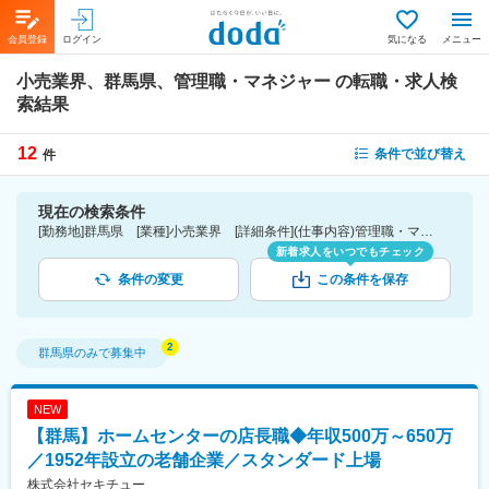
会員登録
ログイン
気になる
メニュー
小売業界、群馬県、管理職・マネジャー
の転職・求人検
索結果
12
条件で並び替え
件
現在の検索条件
[勤務地]群馬県 [業種]小売業界 [詳細条件](仕事内容)管理職・マネジャー
新着求人をいつでもチェック
条件の変更
この条件を保存
群馬県
のみで募集中
NEW
【群馬】ホームセンターの店長職◆年収500万～650万
／1952年設立の老舗企業／スタンダード上場
株式会社セキチュー