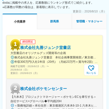
井駅、駒形駅、研究学園駅、下地駅、天竜川駅、二軒茶屋駅(鹿児
市営)、岐阜駅、西宮駅、郡山駅(福島県)、久留米高校前駅、沼津
dodaに掲載中の求人を、応募数順にランキング形式でご紹介します。
島県)、新前橋駅、南が丘駅、衣山駅、本川越駅、野々市駅(北陸鉄
駅、東金井駅、宮崎神宮駅、東刈谷駅、今井駅、中島駅(愛知県)、
※応募数が同数の場合は、新着順に表示しています。
道線)、東姫路駅、岡本駅(栃木県)、秋田駅、三日市駅、焼津駅、
鹿島神宮駅、新宮中央駅、電鉄黒部駅、次郎丸駅、長沼駅(静岡
更新日：
2026/8/10（月）
越前開発駅、長府駅、小山駅、亀田駅、備前西市駅、帯広駅、日
県)、宇宿一丁目駅、萱町六丁目駅、野々市工大前駅、勝田台駅、
向庄内駅、旭ケ丘駅(宮崎県)、荒川沖駅、金上駅、高田駅(長崎
ひこね芹川駅、熊西駅、電鉄出雲市駅、灘駅、杁ケ池公園駅、広
群馬県
管理職・マネジャー
小売業界
県)、竪堀駅、羽倉崎駅、小中野駅、石原駅(埼玉県)、置賜駅、和
電本社前駅、さくら夙川駅、南荒子駅、脇田駅、押野駅、春日野
泉中央駅、西那須野駅、北山形駅、安積永盛駅、郡山富田駅、西
道駅(阪神線)
川口駅、大元駅、八木崎駅、東葉勝田台駅、北大垣駅、太田駅(群
馬県)、南鳩ケ谷駅、首里駅、彦根駅、高崎問屋町駅、牧駅(大分
県)、泉外旭川駅、青山駅(岩手県)、船町駅、苫小牧駅、新富士駅
締切間近
(北海道)、越前花堂駅、北上尾駅、中百舌鳥駅、萩原駅(福岡県)、
株式会社丸善ジュンク堂書店
大和田駅(大阪府)、新豊田駅、西諫早駅、春日井駅(中央本線)、梶
大型書店のオリジナルグッズ開発等の企画
栗郷台地駅、常陸多賀駅、下曽根駅、富士駅、後藤駅、浦添前田
駅、富士山駅、長浜駅、横手駅、東酒田駅、美濃川合駅、香春
株式会社丸善ジュンク堂書店 本社企画事業開発部／東京都中央区新川1-28-23 東京ダイヤビルディング5号館9階★東京メトロ「茅場町駅」徒歩8分★JR・東京メトロ「八丁堀駅」（B4出口）徒歩5分
駅、新栃木駅、加太駅(和歌山県)、羽犬塚駅、下北駅、玉造温泉
年収300万円/入社1年目（20代）（月給23万円＋賞与年2回） 年収390万円/入社5年目（30代）（月給30万円＋賞与年2回）
駅、川村駅、八代駅、今治駅、高山駅、新居浜駅、成田駅、出雲
掲載予定期間：
2026/6/15（月）
〜
2026/8/16（日）
市駅、新茂原駅、川間駅、櫛ケ浜駅、岩屋駅(兵庫県)、宇都宮駅、
気になる
更新日：
2026/6/15（月）
伏石駅、今伊勢駅、城野駅(日豊本線)、宝永町駅、紀三井寺駅、筒
井駅(青森県)、太子堂駅、仙北町駅、狭山ケ丘駅、酒折駅、庭瀬
駅、蓮ケ池駅、御門台駅、西掛川駅、中野栄駅、大分駅、南福島
駅、羽後牛島駅、戸塚安行駅、四ツ小屋駅、明見橋駅、西大宮
株式会社ポケモンセンター
駅、新石切駅、朝倉駅前駅、赤塚駅、美濃青柳駅、居能駅、運動
【六本木】プロジェクトマネージャー＜ポケモンECを牽引する＞
公園前駅(愛知県)、平田駅(長野県)、高崎駅、東釧路駅、藤枝駅、
自社サービス×グローバル◆平均残20H
敦賀駅、川内駅(鹿児島県)、高茶屋駅、豊川駅、美園駅、古島駅、
卸町駅(宮城県)、八乙女駅、はなみずき通駅、勝田駅、新大宮駅、
＜勤務地詳細＞本社住所：東京都港区六本木6-10-1 六本木ヒルズ森タワー47F受動喫煙対策：屋内全面禁煙変更の範囲：会社の定める事業所（リモートワーク含む）