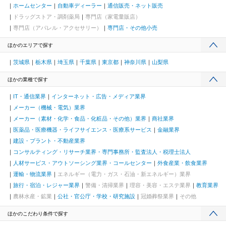
ホームセンター
自動車ディーラー
通信販売・ネット販売
ドラッグストア・調剤薬局
専門店（家電量販店）
専門店（アパレル・アクセサリー）
専門店・その他小売
ほかのエリアで探す
茨城県
栃木県
埼玉県
千葉県
東京都
神奈川県
山梨県
ほかの業種で探す
IT・通信業界
インターネット・広告・メディア業界
メーカー（機械・電気）業界
メーカー（素材・化学・食品・化粧品・その他）業界
商社業界
医薬品・医療機器・ライフサイエンス・医療系サービス
金融業界
建設・プラント・不動産業界
コンサルティング・リサーチ業界・専門事務所・監査法人・税理士法人
人材サービス・アウトソーシング業界・コールセンター
外食産業・飲食業界
運輸・物流業界
エネルギー（電力・ガス・石油・新エネルギー）業界
旅行・宿泊・レジャー業界
警備・清掃業界
理容・美容・エステ業界
教育業界
農林水産・鉱業
公社・官公庁・学校・研究施設
冠婚葬祭業界
その他
ほかのこだわり条件で探す