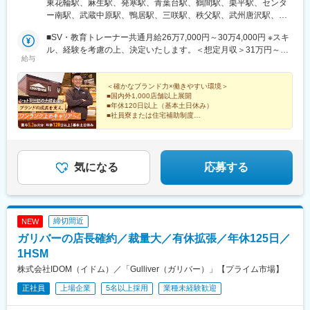
東花輪駅、麻生駅、発寒駅、青葉台駅、鶴間駅、栗平駅、センタ
・近畿 ・兵庫中四国 ・九州※全国転勤が発生するポジションです※
ー南駅、武蔵中原駅、鴨居駅、三咲駅、秩父駅、武州唐沢駅、和
◎明確な目標設定により、店舗スタッフが高いモチベーションで
初任地希望エリアが御座いましたら面接時にご相談ください※直営
光市駅、祝園駅、西明石駅、梅島駅、新高島平駅、葛西駅、柴又
働ける環境を整え、従業員の士気とモチベーションを高めるため
店舗がないエリアの研修は近隣エリア店舗で実施頂きます※車での
■SV・教育トレーナー共通月給26万7,000円～30万4,000円 ※スキ
駅、恵比寿駅、代々木公園駅、新宿御苑前駅、阿佐ケ谷駅、京成
に必要な組織施策の立案、実行までお任せいたします。
移動がメインとなります（運転免許／経験必須）■教育トレーナー
ル、経験を考慮の上、決定いたします。＜想定月収＞31万円～44
曳舟駅、築地市場駅、永田町駅、池袋駅、白金台駅、乃木坂駅、
給与
職本社：山梨県甲府市下曽根町3440-1※全国店舗への出張あり
万円（月給＋諸手当）
自由が丘駅、中目黒駅、東小金井駅、羽村駅、大橋駅(福岡県)、茶
■組織構成：
（月4～5回）受動喫煙対策：分煙
山駅(福岡県)、赤間駅、小淵沢駅、竜王駅、石和温泉駅、甲府駅、
現状、4名ほどでSV業務は分担しており、関東エリアを中心にお
＜確かなブランド力×働きやすい環境＞
国母駅、酒折駅、波高島駅、新琴似駅、センター北駅、二和向台
■国内外1,000店舗以上展開
任せしていきます。
駅、毛呂駅、西高島平駅、代官山駅、代々木八幡駅、四谷三丁目
■年休120日以上（基本土日休み）
駅、新宿三丁目駅、南阿佐ケ谷駅、曳舟駅、東銀座駅、赤坂見附
■社員寮または住宅補助制度
＜入社後の流れ＞
■家族手当
駅、東池袋駅、白金高輪駅、九品仏駅、高島平駅、千駄ケ谷駅、
入社直後：ブランド・商品・現場の理解が必須のため、入社研
■食事手当
銀座駅、麹町駅、都電雑司ケ谷駅、奥沢駅
■退職金制度
修、社内ルール及びシステムなど基礎的な説明を受けていただき
ます。
経営視点やマネジメント力を磨きながら、長くキャリア
気になる
応募する
3か月後：現場での店舗業務を通じて、キャッチアップを進めてい
を築いていける環境です。
ただきます。
半年後：社内他部署との連携や調整などのコミュニケーションを
とっていただきながら、必要に応じて店舗での短期応援や他部署
締切間近
NEW
の業務フォローなども予定しております。
ガリバーの店長確約／裁量大／有休拡張／年休125日／
変更の範囲：会社の定める業務
1HSM
株式会社IDOM（イドム）／「Gulliver（ガリバー）」【プライム市場】
正社員
上場企業
5名以上採用
業種未経験歓迎