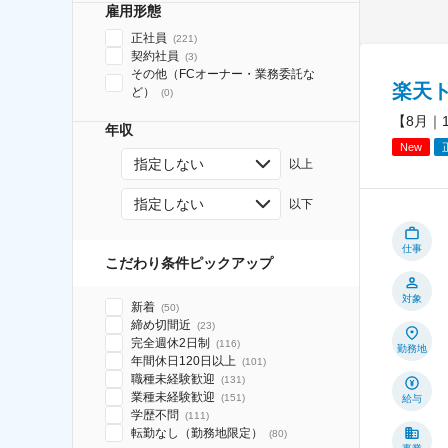
雇用形態
正社員
(
221
)
契約社員
(
3
)
その他（FCオーナー・業務委託な
楽天
ど）
(
0
)
【8月｜
年収
New
指定しない
以上
指定しない
以下
仕事
こだわり条件ピックアップ
対象
新着
(
50
)
締め切間近
(
23
)
完全週休2日制
(
116
)
勤務地
年間休日120日以上
(
101
)
職種未経験歓迎
(
131
)
業種未経験歓迎
(
151
)
給与
学歴不問
(
111
)
転勤なし（勤務地限定）
(
80
)