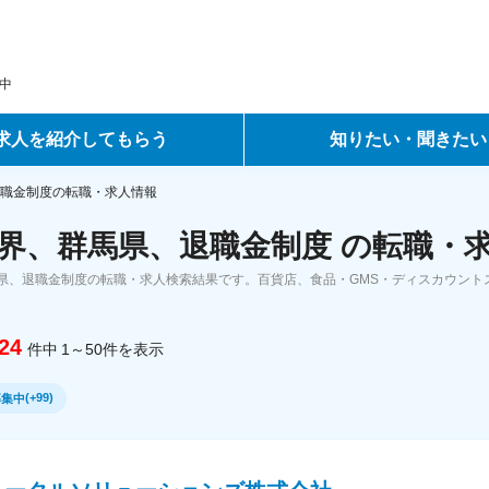
中
求人を紹介してもらう
知りたい・聞きたい
ントサービス
転職ノウハウ
職金制度の転職・求人情報
界、群馬県、退職金制度 の転職・
サービス
データで見る転職
県、退職金制度の転職・求人検索結果です。百貨店、食品・GMS・ディスカウント
ーエージェントサービス
コラム・インタビュー
24
件中
1～50
件
を表示
転職Q&A
(
+99
)
募集中