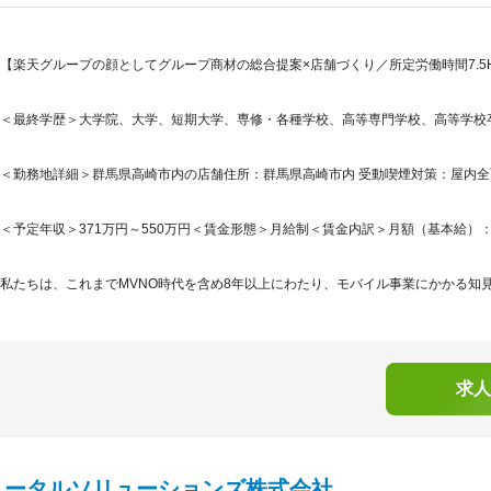
【楽天グループの顔としてグループ商材の総合提案×店舗づくり／所定労働時間7.5H
＜最終学歴＞大学院、大学、短期大学、専修・各種学校、高等専門学校、高等学校
＜勤務地詳細＞群馬県高崎市内の店舗住所：群馬県高崎市内 受動喫煙対策：屋内
＜予定年収＞371万円～550万円＜賃金形態＞月給制＜賃金内訳＞月額（基本給）：265,5
私たちは、これまでMVNO時代を含め8年以上にわたり、モバイル事業にかかる知見
求人
トータルソリューションズ株式会社