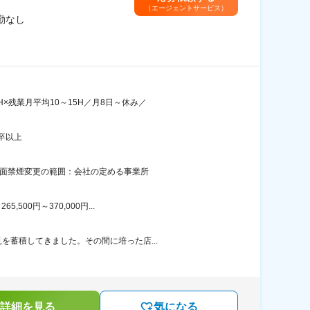
（エージェントサービス）
勤なし
×残業月平均10～15H／月8日～休み／
卒以上
全面禁煙変更の範囲：会社の定める事業所
00円～370,000円...
を蓄積してきました。その間に培った店...
詳細を見る
気になる