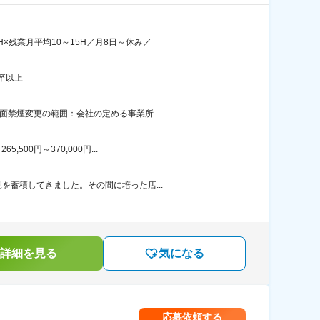
×残業月平均10～15H／月8日～休み／
卒以上
全面禁煙変更の範囲：会社の定める事業所
00円～370,000円...
を蓄積してきました。その間に培った店...
詳細を見る
気になる
応募依頼する