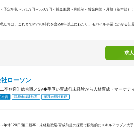
＜予定年収＞371万円～550万円＜賃金形態＞月給制＜賃金内訳＞月額（基本給）：265,5
私たちは、これまでMVNO時代を含め8年以上にわたり、モバイル事業にかかる知見
求人
会社ローソン
二卒歓迎】総合職／SV◆手厚い育成◎未経験から人材育成・マーケティ
職種未経験歓迎
業種未経験歓迎
正社員
～年休120日/第二新卒・未経験歓迎/育成前提の採用で段階的にスキルアップ／大