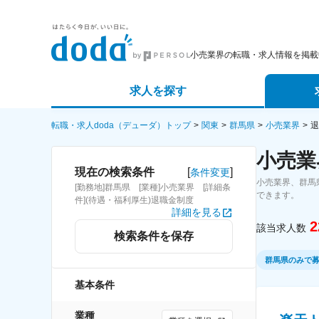
小売業界の転職・求人情報を掲載
求人を探す
詳細条件から探す
エージェ
転職・求人doda（デューダ）トップ
関東
群馬県
小売業界
退
小売業
新着求人から探す
スカウト
[
]
現在の検索条件
条件変更
小売業界、群馬
[勤務地]群馬県 [業種]小売業界 [詳細条
求人特集から探す
パートナ
できます。
件](待遇・福利厚生)退職金制度
詳細を見る
2
該当求人数
検索条件を保存
群馬県のみで
基本条件
業種