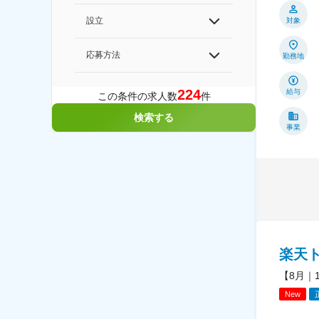
設立
対象
応募方法
勤務地
224
給与
この条件の求人数
件
検索する
事業
楽天
【8月｜
New