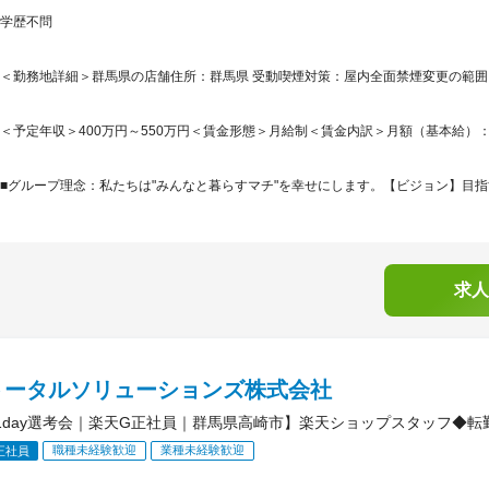
学歴不問
＜勤務地詳細＞群馬県の店舗住所：群馬県 受動喫煙対策：屋内全面禁煙変更の範
＜予定年収＞400万円～550万円＜賃金形態＞月給制＜賃金内訳＞月額（基本給）：209,5
■グループ理念：私たちは"みんなと暮らすマチ"を幸せにします。【ビジョン】目指す
求人
トータルソリューションズ株式会社
1day選考会｜楽天G正社員｜群馬県高崎市】楽天ショップスタッフ◆転
職種未経験歓迎
業種未経験歓迎
正社員