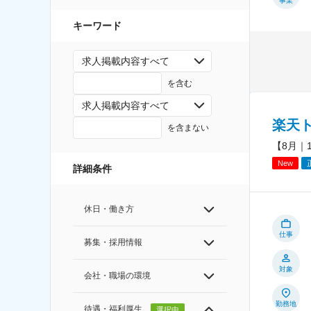
事業
キーワード
求人掲載内容すべて
を含む
求人掲載内容すべて
楽天
を含まない
【8月｜
New
詳細条件
休日・働き方
仕事
募集・採用情報
対象
会社・職場の環境
勤務地
待遇・福利厚生
選択中