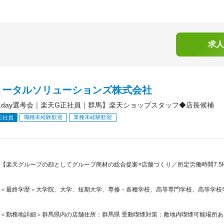
求人
トータルソリューションズ株式会社
1day選考会｜楽天G正社員｜群馬】楽天ショップスタッフ◆店長候補
職種未経験歓迎
業種未経験歓迎
正社員
【楽天グループの顔としてグループ商材の総合提案×店舗づくり／所定労働時間7.5H
＜最終学歴＞大学院、大学、短期大学、専修・各種学校、高等専門学校、高等学校
＜勤務地詳細＞群馬県内の店舗住所：群馬県 受動喫煙対策：敷地内喫煙可能場所