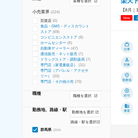
楽天
業種を選択
【8月｜
小売業界
(
224
)
New
百貨店
(
0
)
食品・GMS・ディスカウント
ストア
(
69
)
コンビニエンスストア
(
9
)
ホームセンター
(
6
)
自動車ディーラー
(
47
)
仕事
通信販売・ネット販売
(
7
)
ドラッグストア・調剤薬局
(
7
)
専門店（家電量販店）
(
31
)
対象
専門店（アパレル・アクセサ
リー）
(
20
)
勤務地
専門店・その他小売
(
70
)
職種
職種を選択
給与
勤務地、路線・駅
事業
勤務地を選択
路線・駅を選択
群馬県
(
224
)