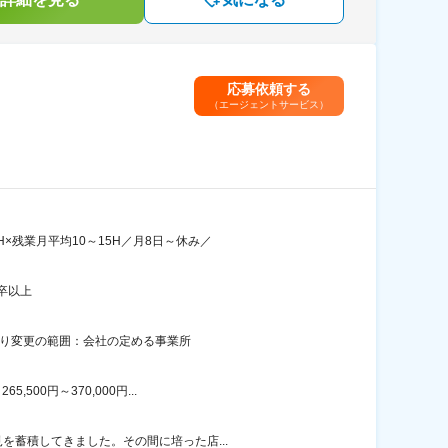
応募依頼する
（エージェントサービス）
×残業月平均10～15H／月8日～休み／
卒以上
あり変更の範囲：会社の定める事業所
00円～370,000円...
を蓄積してきました。その間に培った店...