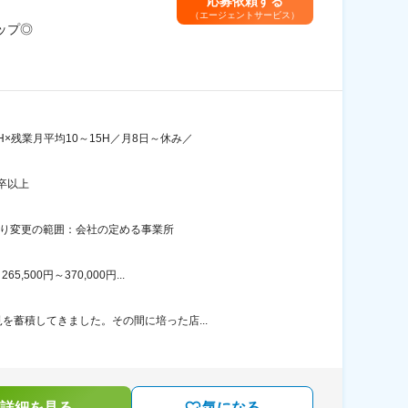
応募依頼する
（エージェントサービス）
ップ◎
×残業月平均10～15H／月8日～休み／
卒以上
あり変更の範囲：会社の定める事業所
00円～370,000円...
を蓄積してきました。その間に培った店...
詳細を見る
気になる