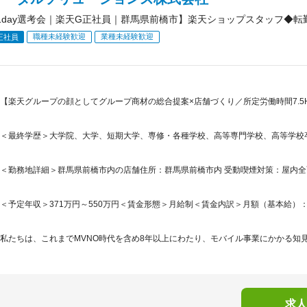
1day選考会｜楽天G正社員｜群馬県前橋市】楽天ショップスタッフ◆転
職種未経験歓迎
業種未経験歓迎
正社員
【楽天グループの顔としてグループ商材の総合提案×店舗づくり／所定労働時間7.5H
＜最終学歴＞大学院、大学、短期大学、専修・各種学校、高等専門学校、高等学校
＜勤務地詳細＞群馬県前橋市内の店舗住所：群馬県前橋市内 受動喫煙対策：屋内
＜予定年収＞371万円～550万円＜賃金形態＞月給制＜賃金内訳＞月額（基本給）：265,5
私たちは、これまでMVNO時代を含め8年以上にわたり、モバイル事業にかかる知見
求人