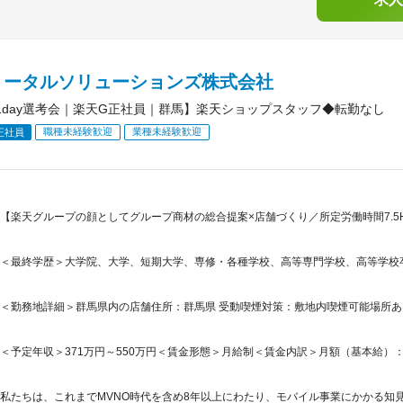
トータルソリューションズ株式会社
1day選考会｜楽天G正社員｜群馬】楽天ショップスタッフ◆転勤なし
職種未経験歓迎
業種未経験歓迎
正社員
【楽天グループの顔としてグループ商材の総合提案×店舗づくり／所定労働時間7.5H
＜最終学歴＞大学院、大学、短期大学、専修・各種学校、高等専門学校、高等学校
＜勤務地詳細＞群馬県内の店舗住所：群馬県 受動喫煙対策：敷地内喫煙可能場所
＜予定年収＞371万円～550万円＜賃金形態＞月給制＜賃金内訳＞月額（基本給）：265,5
私たちは、これまでMVNO時代を含め8年以上にわたり、モバイル事業にかかる知見