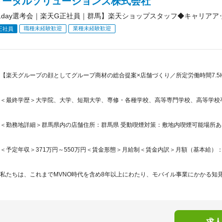
トータルソリューションズ株式会社
1day選考会｜楽天G正社員｜群馬】楽天ショップスタッフ◆キャリアア
職種未経験歓迎
業種未経験歓迎
正社員
【楽天グループの顔としてグループ商材の総合提案×店舗づくり／所定労働時間7.5H
＜最終学歴＞大学院、大学、短期大学、専修・各種学校、高等専門学校、高等学校
＜勤務地詳細＞群馬県内の店舗住所：群馬県 受動喫煙対策：敷地内喫煙可能場所
＜予定年収＞371万円～550万円＜賃金形態＞月給制＜賃金内訳＞月額（基本給）：265,5
私たちは、これまでMVNO時代を含め8年以上にわたり、モバイル事業にかかる知見
求人