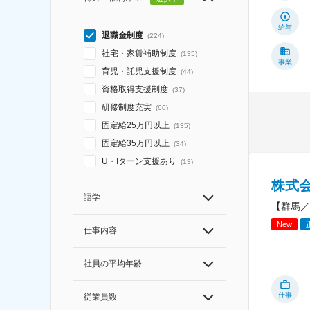
給与
退職金制度
(
224
)
社宅・家賃補助制度
(
135
)
事業
育児・託児支援制度
(
44
)
資格取得支援制度
(
37
)
研修制度充実
(
60
)
固定給25万円以上
(
135
)
固定給35万円以上
(
34
)
U・Iターン支援あり
(
13
)
株式
語学
【群馬／
New
仕事内容
社員の平均年齢
仕事
従業員数