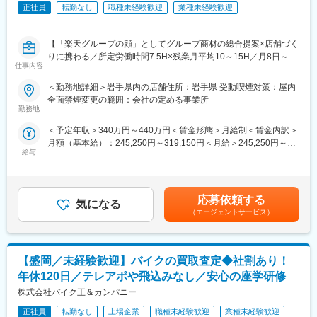
ります。
正社員
転勤なし
職種未経験歓迎
業種未経験歓迎
■組織構成：
■魅力ポイント：
1店舗あたり店長1名、スタッフ5～15名で運営。チームワークを
【「楽天グループの顔」としてグループ商材の総合提案×店舗づく
（1）お客様に誠実な社風
重視し相談しやすく協力し合える職場環境です。
りに携わる／所定労働時間7.5H×残業月平均10～15H／月8日～休
IDOMは他社の不祥事が起こる前から工場の透明性確保に力を入れ
仕事内容
み】
てきました。他社は非上場も多い中、東証プライム上場で業績も
■当社について：
楽天モバイルショップに来店されるお客様へ、スマートフォン・
開示。25年2月期決算は過去最高売上の約4,967億円を記録してい
当社は2023年2月に設立された楽天グループ100％出資の新会社
＜勤務地詳細＞岩手県内の店舗住所：岩手県 受動喫煙対策：屋内
料金プラン・楽天カード・楽天市場・楽天ポイントなど、楽天経
ます。
で、事業運営に必要な企画、立ち上げ、コンサルティング、オペ
全面禁煙変更の範囲：会社の定める事業所
済圏の幅広いサービスを総合的にご提案します。
勤務地
レーション管理、システム・インフラ整備までを一括して提供し
単なる携帯販売ではなく、楽天グループ唯一の対面チャネルとし
（2）年齢や経験にかかわらず、スピード昇給・昇格が可能
ています。
＜予定年収＞340万円～440万円＜賃金形態＞月給制＜賃金内訳＞
て、お客様の生活をより豊かにするトータルサポートを行うポジ
入社者の定性＋定量の両面で明確な評価基準を設定。個人ノルマ
月額（基本給）：245,250円～319,150円＜月給＞245,250円～
ションです。
は無く店舗で予算を追っているため、チーム全体で頑張れる仕組
変更の範囲：会社の定める業務
給与
319,150円＜昇給有無＞有＜残業手当＞有＜給与補足＞※賞与年2
みとなっています。未経験から1年で店長昇格した実例も多数あ
回※別途インセンティブ支給あり※上記は都道府県内異動型のみの
■具体的には：
り。
場合となります。全国転勤可能型の場合：390万円 ～ 550万円賃
◇お客様対応
金はあくまでも目安の金額であり、選考を通じて上下する可能性
・新規契約・機種変更の受付および提案
（3） 圧倒的な知名度、豊富な商品数により得られる商談機会の
応募依頼する
気になる
があります。月給(月額)は固定手当を含めた表記です。
・料金プラン、楽天ポイント活用、楽天カード、各種サービスの
多さ：
（エージェントサービス）
案内
安定した集客＋世界最大級の中古車データベースを保有。平均し
・スマホの初期設定・データ移行サポート
て月間約30～40件の商談に対して、成約率は約50％！
・問い合わせ対応
【盛岡／未経験歓迎】バイクの買取査定◆社割あり！
■多様なキャリアパス：
◇店舗運営
年齢・入社歴関係なく全社員に挑戦の機会が与えられます。店舗
年休120日／テレアポや飛込みなし／安心の座学研修
・店舗での電話応対
経営者を目指せる「ストアプロ制度」、本部へのキャリアチェン
株式会社バイク王＆カンパニー
・在庫管理、売り場づくり、POP作成
ジなど選択肢も豊富。一人ひとりのなりたい姿、描きたいキャリ
・KPI管理・数値振り返り
正社員
転勤なし
上場企業
職種未経験歓迎
業種未経験歓迎
アを実現できます。