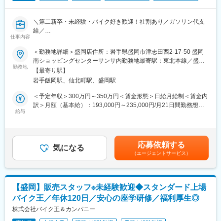
・店舗会議・研修への参加
・キャンペーン企画など、集客に向けた取り組み
■入社後の教育体制：
＼第二新卒・未経験・バイク好き歓迎！社割あり／ガソリン代支
現場にて段階的なOJTを実施。
給／
■教育体制：
【未経験が活躍できる理由】
仕事内容
【入社後は座学でビジネスマナーやバイクの知識から学べて安心
入社後1ヶ月は店舗での実践研修を実施。
https://www.wantedly.com/companies/idom/post_articles/970516
◆未経験から”買取・査定”の知識身につく◆年休120日◆飛び込
サービス知識・業務の流れなど基礎から学べ、楽天グループ共通
＜勤務地詳細＞盛岡店住所：岩手県盛岡市津志田西2-17-50 盛岡
み・テレアポなし◆正社員◆東証スタンダード上場】
のeラーニングでビジネススキルの習得も可能。未経験でも安心し
■働き方：
南ショッピングセンターサンサ内勤務地最寄駅：東北本線／盛岡
てスタートできる環境です。
勤務地
・年休108日＋有休(義務日数)5日＋ライフサポート休暇7日
駅受動喫煙対策：屋内喫煙可能場所あり変更の範囲：会社の定め
【最寄り駅】
バイクの買取査定を希望しているお客様への対応をお任せしま
・平均残業時間15.24時間/月
る事業所
岩手飯岡駅、仙北町駅、盛岡駅
す。
■このポジションの魅力：
◇未経験でも成長しやすいシンプルなオペレーション
変更の範囲：会社の定める業務
＜予定年収＞300万円～350万円＜賃金形態＞日給月給制＜賃金内
■研修フォロー体制
料金体系が他キャリアよりシンプル覚えやすく、提案力を磨きや
訳＞月額（基本給）：193,000円～235,000円/月21日間勤務想定
＜未経験ＯＫ◎座学でビジネスマナーやバイクの知識などからし
すい環境です。そのため、未経験からでも短期間で成長しやす
給与
その他固定手当/月：15,000円固定残業手当/月：37,000円～
っかり学べる！＞
く、早期に独り立ちが可能です。
45,000円（固定残業時間25時間0分/月）超過した時間外労働の残
・配属先では3段階のOJT形式にて業務を習得。
◇事業づくりに携われるやりがい
業手当は追加支給＜想定月額＞245,000円～295,000円（一律手当
・Webで商品や業務について学習する『バイク王カレッジ』など
後発キャリアだからこそ柔軟で風通しがよく、改善提案や企画が
を含む）＜昇給有無＞有＜残業手当＞有＜給与補足＞※年収は経
応募依頼する
もあり
店舗運営に活かされやすい文化があります。
気になる
験・スキルを基に決定■業績連動型賞与：年2回※会社業績による■
（エージェントサービス）
昇給：年1回※人事考課による■実績：・年収346万円（月収26万
■業務詳細
■キャリアパス：
円）／24歳 副店長職 経験2年・年収420万円（月収35万円）／35
問い合わせのあったお客さまを訪問してバイクの査定・買取
スタッフ（R CREW）としてご活躍いただいたのち、約1年で店長
歳 店長職 経験6年・年収588万円／38歳 マネージャー 入社8年目
Ｌテレアポや飛び込みなどの新規開拓は一切ナシ
昇格を目指していただきます。その後はスーパーバイザー
賃金はあくまでも目安の金額であり、選考を通じて上下する可能
【盛岡】販売スタッフ※未経験歓迎◆スタンダード上場
ＬTV CMやWeb広告による100％反響型営業スタイル
（RSV）やマネージャーなど、より広い領域で活躍いただけるキ
性があります。月給(月額)は固定手当を含めた表記です。
バイク王／年休120日／安心の座学研修／福利厚生◎
ャリアがあります。
＜査定・買取の流れ＞
株式会社バイク王＆カンパニー
（1）ご予約いただいたお客様先に訪問していただきます。
■組織構成：