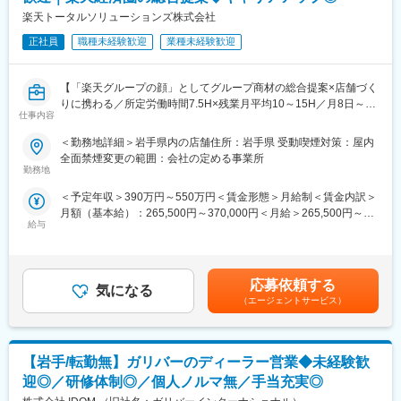
・店舗での電話応対
楽天トータルソリューションズ株式会社
・在庫管理、売り場づくり、POP作成
・KPI管理・数値振り返り
正社員
職種未経験歓迎
業種未経験歓迎
・店舗会議・研修への参加
・キャンペーン企画などの集客施策
【「楽天グループの顔」としてグループ商材の総合提案×店舗づく
りに携わる／所定労働時間7.5H×残業月平均10～15H／月8日～休
■教育体制：
仕事内容
み】
入社後1ヶ月は店舗で実践研修を実施。サービス知識・業務の流れ
楽天モバイルショップに来店されるお客様へ、スマートフォン・
を基礎から学べ、楽天グループ共通のeラーニングでビジネススキ
＜勤務地詳細＞岩手県内の店舗住所：岩手県 受動喫煙対策：屋内
料金プラン・楽天カード・楽天市場・楽天ポイントなど、楽天経
ル習得も可能です。
全面禁煙変更の範囲：会社の定める事業所
済圏の幅広いサービスを総合的にご提案します。
勤務地
単なる携帯販売ではなく、楽天グループ唯一の対面チャネルとし
■このポジションの魅力：
＜予定年収＞390万円～550万円＜賃金形態＞月給制＜賃金内訳＞
て、お客様の生活をより豊かにするトータルサポートを行うポジ
◇業界未経験でも成長しやすい環境
月額（基本給）：265,500円～370,000円＜月給＞265,500円～
ションです。
料金体系が他キャリアよりシンプルで覚えやすく、提案力を磨き
給与
370,000円＜昇給有無＞有＜残業手当＞有＜給与補足＞※賞与年2
やすい環境。業界未経験でも短期間で成長し、早期独り立ちが可
回※別途インセンティブ支給あり賃金はあくまでも目安の金額であ
■具体的には：
能です。
り、選考を通じて上下する可能性があります。月給(月額)は固定手
◇お客様対応
◇事業づくりに携われるやりがい
当を含めた表記です。
・新規契約・機種変更の受付および提案
後発キャリアならではの柔軟で風通しの良い文化があり、改善提
応募依頼する
気になる
・料金プラン、楽天ポイント活用、楽天カード、各種サービスの
案や企画が運営に反映されやすい環境です。
（エージェントサービス）
案内
・スマホの初期設定・データ移行サポート
■キャリアパス：
・問い合わせ対応
現場からキャリアをスタートし、単店舗だけでなく複数店舗を統
【岩手/転勤無】ガリバーのディーラー営業◆未経験歓
括するスーパーバイザー（RSV）や、担当エリアの方針策定を行
◇店舗運営
うマネージャー等、より広いマネジメントにも挑戦できます。ま
迎◎／研修体制◎／個人ノルマ無／手当充実◎
・店舗での電話応対
た、東京本社での人事・業務統括など、店舗運営を支える役割へ