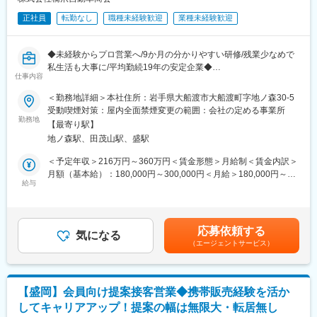
ーニング事業なども展開しており幅広いキャリアパスがございま
に応じて経理業務のレベルが上がります。
す。
正社員
転勤なし
職種未経験歓迎
業種未経験歓迎
※他の職種へのキャリアアップ制度も、本人の希望により対応いた
します。
変更の範囲：会社の定める業務
◆未経験からプロ営業へ/9か月の分かりやすい研修/残業少なめで
■当社について：
私生活も大事に/平均勤続19年の安定企業◆
◎創業以来、大切にしているポリシーは、「スタッフ全員が笑顔
仕事内容
でイキイキ働ける環境づくり」です。スタッフの育成にも力を入
＼車が好き・人と話すのが好き、そんな気持ちを大事にする会社
＜勤務地詳細＞本社住所：岩手県大船渡市大船渡町字地ノ森30-5
れ、通常指導の他、研修機会の付与や資格取得も会社で奨励して
です／
受動喫煙対策：屋内全面禁煙変更の範囲：会社の定める事業所
います。
・カーライフの「車検～販売～アフターサービス」までを一つの
勤務地
◎残業月平均20時間と少なく家族との時間やプライベートの時間
【最寄り駅】
会社で行う、地域密着の企業です。
も確保でき、メリハリのある働き方ができます。
地ノ森駅、田茂山駅、盛駅
・営業は育成前提の採用です。9か月間のステップ研修で、少しず
部署部門に関係なく、スタッフ同士のコミュニケーションを大切
つ仕事を覚えられるしくみがあります。
＜予定年収＞216万円～360万円＜賃金形態＞月給制＜賃金内訳＞
にした社風で、社長をはじめスタッフ同士の仲の良い会社です。
・1人ひとりが安心して長く働けるよう、休みもきちんと取り、残
月額（基本給）：180,000円～300,000円＜月給＞180,000円～
◎会社を経営するうえで、一番大切な要素は人です。社員の皆さ
業も月平均27時間ほどにおさえています。
給与
300,000円＜昇給有無＞有＜残業手当＞有＜給与補足＞■昇給：年
んが長く安心して働ける環境を作ることを大事にしています。社
・社員の平均勤続年数は19年。人を大事にする社風で、スタッフ
1回 ※1月あたり5,000円～10,000円（前年度実績）■モデル年収
員の平均勤続年数は19年と安定して永く働ける環境があります。
同士の仲もよく、落ち着いて働けます。
例：28歳 中途入社5年目 月収25万円 年収300万円賃金はあく
までも目安の金額であり、選考を通じて上下する可能性がありま
変更の範囲：会社の定める業務
応募依頼する
■業務内容：
気になる
す。月給(月額)は固定手当を含めた表記です。
（エージェントサービス）
営業職は未経験者でも先輩社員が懇切丁寧に指導します。
（1）最初の３ヵ月間は内勤で会社内のあらゆる「業務進行」を学
習します
（2）次の２ヵ月間でお客様との「車検点検の受注対応」の仕方を
【盛岡】会員向け提案接客営業◆携帯販売経験を活か
学びます
してキャリアアップ！提案の幅は無限大・転居無し
（3）次の２ヵ月間で新車、中古車の「店頭での販売業務」を学習