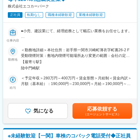
・デジタル機器関連でのお困りごとをヒアリング
んが長く安心して働ける環境を作ることを大事にしています。社
・家計の固定費の見直しをし、最適な形で新たな端末や追加プラ
株式会社エコカーパーク
員の平均勤続年数は19年と安定して永く働ける環境があります。
ンなどのご提案
正社員
転勤なし
職種未経験歓迎
業種未経験歓迎
・アフターフォローとサポート
変更の範囲：会社の定める業務
※新規は店舗に来られたお客様、既存会員様からのご紹介がメイン
（例：マイナンバーカードの登録サポート/スマートウォッチを活
●小売、建設業にて、経理総務として幅広い業務をお任せします。
用した健康管理のサポート/モバイルSuicaの活用の仕方）
仕事内容
■主な業務内容：
<評価基準>
・出入金対応、支払い、月次、年次決算、システムへの入力等
＜勤務地詳細＞本社住所：岩手県一関市川崎町薄衣字町裏26-2 F
担当顧客の継続率や長期的なご契約額等
・売上原価管理、会計業務、出納業務、給与計算、税務関係、勤
受動喫煙対策：敷地内喫煙可能場所あり変更の範囲：会社の定め
怠管理、備品管理、売上や利益等の会計データ集計や資料作成な
勤務地
る事業所
■組織構成
【最寄り駅】
ど
・男女比＝7:3
陸中門崎駅
・建設業の入札申請等
・年齢：平均30歳前後
入社後は仕訳などの会計業務と給与計算業務からお任せします。
＜予定年収＞280万円～400万円＜賃金形態＞月給制＜賃金内訳＞
・店舗在籍人数：15名程度
・キャッシュフロー試算表等
月額（基本給）：190,000円～230,000円＜月給＞190,000円～
給与
230,000円＜昇給有無＞有＜残業手当＞有＜給与補足＞※給与詳細
■働き方：
■入社後の流れ：
は資格・経験年数を踏まえて決定■昇給：年2回※1ヶ月あたり
・年休120日
パートナー制を用いてOJT研修を実施いたします。期間は約半年
1,740円～52,500円（過去実績）■賞与：年2回※計3ヶ月分（過去
・月平均残業13時間
ほどになります。
実績）賃金はあくまでも目安の金額であり、選考を通じて上下す
・休日について：1か月前にシフトを提出
応募依頼する
気になる
る可能性があります。月給(月額)は固定手当を含めた表記です。
・子育て両立メンバー多数在籍
（エージェントサービス）
■組織構成：
総務部は１０名前後で構成されています。女性が中心となり、20
■魅力
代が5名、30代、40代、50代の方が1名ずつ在籍してらっしゃいま
・単に商品を販売するのではなく、顧客に寄り添った提案が可能
す。
・現在約40万軒のご家族がご利用中の生活インフラサービス
※未経験歓迎【一関】車検のコバック電話受付◆正社員