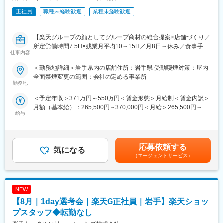
正社員
職種未経験歓迎
業種未経験歓迎
【楽天グループの顔としてグループ商材の総合提案×店舗づくり／
所定労働時間7.5H×残業月平均10～15H／月8日～休み／食事手当
仕事内容
あり】
楽天モバイルショップに来店されるお客様へ、スマートフォン・
＜勤務地詳細＞岩手県内の店舗住所：岩手県 受動喫煙対策：屋内
料金プラン・楽天カード・楽天市場・楽天ポイントなど、楽天経
全面禁煙変更の範囲：会社の定める事業所
済圏の幅広いサービスを総合的にご提案します。単なる携帯販売
勤務地
ではなく、楽天グループ唯一の対面チャネルとして、お客様の生
＜予定年収＞371万円～550万円＜賃金形態＞月給制＜賃金内訳＞
活をより豊かにするトータルサポートを行うポジションです。
月額（基本給）：265,500円～370,000円＜月給＞265,500円～
給与
370,000円＜昇給有無＞有＜残業手当＞有＜給与補足＞※賞与年2
【今回の選考会の特徴】
回※その他手当：食事手当※別途インセンティブ支給あり賃金はあ
・最短1日で内々定も可能！
くまでも目安の金額であり、選考を通じて上下する可能性があり
・Web開催のため、全国どこからでも参加可能
ます。月給(月額)は固定手当を含めた表記です。
・未経験の方も歓迎！充実した研修制度あり
応募依頼する
気になる
（エージェントサービス）
【選考会の概要】
・形式： Web開催（事前に企業セミナー動画をご視聴いただきま
す）
NEW
・内容： 面接（25分×2回 現場面接/HR面接）
【8月｜1day選考会｜楽天G正社員｜岩手】楽天ショッ
【開催日時】
プスタッフ◆転勤なし
8/6 (木) 17:00～20:00