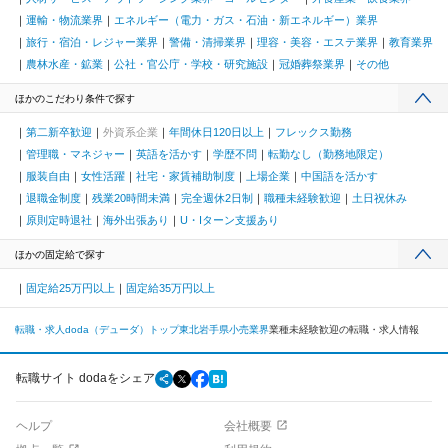
運輸・物流業界
エネルギー（電力・ガス・石油・新エネルギー）業界
旅行・宿泊・レジャー業界
警備・清掃業界
理容・美容・エステ業界
教育業界
農林水産・鉱業
公社・官公庁・学校・研究施設
冠婚葬祭業界
その他
ほかのこだわり条件で探す
第二新卒歓迎
外資系企業
年間休日120日以上
フレックス勤務
管理職・マネジャー
英語を活かす
学歴不問
転勤なし（勤務地限定）
服装自由
女性活躍
社宅・家賃補助制度
上場企業
中国語を活かす
退職金制度
残業20時間未満
完全週休2日制
職種未経験歓迎
土日祝休み
原則定時退社
海外出張あり
U・Iターン支援あり
ほかの固定給で探す
固定給25万円以上
固定給35万円以上
転職・求人doda（デューダ）トップ
東北
岩手県
小売業界
業種未経験歓迎の転職・求人情報
転職サイト dodaをシェア
ヘルプ
会社概要