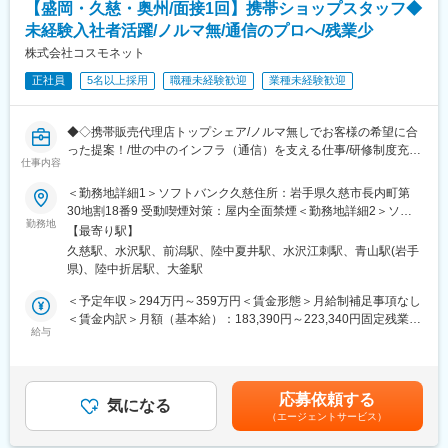
【盛岡・久慈・奥州/面接1回】携帯ショップスタッフ◆
サポート！
未経験入社者活躍/ノルマ無/通信のプロへ/残業少
＜入社後の流れ＞
株式会社コスモネット
先輩社員がきちんと教育しますので、業界未経験の方もご安心し
正社員
5名以上採用
職種未経験歓迎
業種未経験歓迎
てお仕事していただけます。
※先輩社員の前職：レストランのホールスタッフや飲食スタッフ、
アパレルスタッフ、不動産営業、リフォーム営業など様々
◆◇携帯販売代理店トップシェア/ノルマ無しでお客様の希望に合
《研修スケジュール》
った提案！/世の中のインフラ（通信）を支える仕事/研修制度充
1週目：『座学』
仕事内容
実/ホワイト500選出企業／シフトの月2～3回は希望休(土日含め提
・業界に関すること
出可能)・残業平均12時間・最大6日間の連続休暇有/地域密着イベ
＜勤務地詳細1＞ソフトバンク久慈住所：岩手県久慈市長内町第
・事業内容に関すること
ント実績あり◆◇
30地割18番9 受動喫煙対策：屋内全面禁煙＜勤務地詳細2＞ソフ
・社内評価制度の勉強 など
勤務地
トバンク奥州水沢住所：岩手県奥州市水沢太日通り2-2-30 受動喫
▼
【最寄り駅】
■業務概要：
煙対策：屋内全面禁煙＜勤務地詳細3＞イオンモール盛岡住所：岩
2週目：『OJT研修』
久慈駅、水沢駅、前潟駅、陸中夏井駅、水沢江刺駅、青山駅(岩手
携帯電話ショップにて、来店されたお客様へ携帯電話の販売やお
手県盛岡市前潟4丁目7-1 イオンモール盛岡2階受動喫煙対策：屋
・先輩社員の商談風景
県)、陸中折居駅、大釜駅
問い合わせへの対応・提案を行っていただきます。
内全面禁煙変更の範囲：会社の定める事業所
・営業の周り方などの研修
＜予定年収＞294万円～359万円＜賃金形態＞月給制補足事項なし
▼
■具体的な業務内容：
＜賃金内訳＞月額（基本給）：183,390円～223,340円固定残業手
３～4週目：『営業同行』
・機種変更、新規契約のご案内
給与
当/月：27,177円～33,098円（固定残業時間20時間0分/月）超過し
・自身のお客様先へ先輩と訪問
・料金プランや割引キャンペーンのご案内
た時間外労働の残業手当は追加支給＜月給＞210,567円～256,438
▼
・POP作成
円（一律手当を含む）＜昇給有無＞有＜残業手当＞有＜給与補足
2か月目：『晴れてひとり立ち』
・問い合わせ対応
＞※固定手当てには住宅地域手当を含む（地域・世帯主非世帯主に
※個人の成長に応じてひとり立ちの時期は異なります。
応募依頼する
・販促企画
気になる
よって異なる）※年収構成：月給（月額給与＋住宅地域手当）×12
（エージェントサービス）
・店舗のレイアウト 等
か月分＋賞与（夏季・冬季）賃金はあくまでも目安の金額であ
＜魅力＞
店づくりにも全員で意見を出し合いながら取り組みます。
り、選考を通じて上下する可能性があります。月給(月額)は固定手
（1）未経験スタートが7割以上