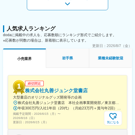
（1）一人だけで頑張らずに社員同士助け合いながら、皆が一致団
・店舗会議・研修への参加
結し、サポートを受けながら、チャレンジ出来る環境が整ってい
・キャンペーン企画など、集客に向けた取り組み
ます。
（2）人事評価制度や、キャリアパスプログラムが整備されていま
■キャリアパス：
す。どういった技術や能力が必要となるか等、情報提供を行って
スタッフ（R CREW）から店長を経てRSV（スーパーバイザー）
おり、その技術や能力が身についた場合の昇給ステップも、明確
人気求人ランキング
へステップアップが可能です。RSV経験後はマネジメントや本部
化されています。
への異動の道もあり、長期的にキャリア形成ができます。まずは
dodaに掲載中の求人を、応募数順にランキング形式でご紹介します。
（3）若手社員と長年勤めている社員が、一致団結して、会社を経
入社後1年で店長昇格を目指していただきます。
※応募数が同数の場合は、新着順に表示しています。
営しています。よって、若手や経験の浅い方であっても、発言や
更新日：
2026/8/7（金）
提案が出し易い環境です。また新しい評価制度も整備され、やる
■組織構成：
気やアイディア、成果次第で早期に昇進昇給出来るステージも用
1店舗あたり店長1名、スタッフ5～15名で運営。チームワークを
岩手県
業種未経験歓迎
小売業界
意されています。
重視し相談しやすい環境◎
（4）経営理念は、「質の高い様々なサービスを地域の顧客へ提供
し、感動を与える」です。「一関で一番高い給与水準の会社」み
変更の範囲：会社の定める業務
んなの思いが形となり、多くの顧客から支持され感謝されます。
皆が責任感と目標を持って、全社員が一丸となって、目標へ向か
締切間近
っています。
株式会社丸善ジュンク堂書店
大型書店のオリジナルグッズ開発等の企画
変更の範囲：会社の定める業務
株式会社丸善ジュンク堂書店 本社企画事業開発部／東京都中央区新川1-28-23 東京ダイヤビルディング5号館9階★東京メトロ「茅場町駅」徒歩8分★JR・東京メトロ「八丁堀駅」（B4出口）徒歩5分
年収300万円/入社1年目（20代）（月給23万円＋賞与年2回） 年収390万円/入社5年目（30代）（月給30万円＋賞与年2回）
掲載予定期間：
2026/6/15（月）
〜
2026/8/16（日）
気になる
更新日：
2026/6/15（月）