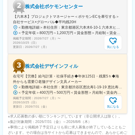
株式会社ポケモンセンター
【六本木】プロジェクトマネージャー＜ポケモンECを牽引する＞
自社サービス×グローバル◆平均残20H
＜勤務地詳細＞本社住所：東京都港区六本木6-10-1 六本木ヒルズ森タワー47F受動喫煙対策：屋内全面禁煙変更の範囲：会社の定める事業所（リモートワーク含む）
＜予定年収＞800万円～1,200万円＜賃金形態＞月給制＜賃金内訳＞月額（基本給）：598,822円～837,000円固定残業手当/月：109,011円～163,480円（固定残業時間25時間0分/月）超過した時間外労働の残業手当は追加支給＜月給＞707,833円～1,000,480円（一律手当を含む）＜昇給有無＞有＜残業手当＞有賃金はあくまでも目安の金額であり、選考を通じて上下する可能性があります。月給(月額)は固定手当を含めた表記です。
掲載予定期間：
2026/7/27（月）
〜
2026/10/25（日）
気になる
更新日：
2026/7/27（月）
株式会社デザインフィル
在宅可【労務】給与計算・社保手続き◆年休125日・残業5ｈ◆海
外からも需要◎老舗デザイン文具メーカー
＜勤務地詳細＞本社住所：東京都渋谷区恵比寿1-19-19 恵比寿ビジネスタワー9F勤務地最寄駅：山手線／恵比寿駅受動喫煙対策：屋内全面禁煙変更の範囲：会社の定める事業所
＜予定年収＞400万円～500万円＜賃金形態＞月給制＜賃金内訳＞月額（基本給）：267,800円～334,100円＜月給＞267,800円～334,100円＜昇給有無＞有＜残業手当＞有＜給与補足＞賞与：基礎額×平均2か月分（±個人評価）■賞与実績:年2回(6,12月)/昇給：年1回(7月)賃金はあくまでも目安の金額であり、選考を通じて上下する可能性があります。月給(月額)は固定手当を含めた表記です。
掲載予定期間：
2026/7/27（月）
〜
2026/10/25（日）
気になる
更新日：
2026/7/31（金）
※求人応募数の多い順にランキングしています（非公開求人は除く）。
※集計対象期間：2026/7/31（金）～2026/8/6（木）
※事情により掲載終了予定日よりも前に求人募集が終了していることもご
ざいます。その場合は当サイトから応募はできませんので、あらかじめご