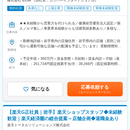
株式会社 IDOM （旧社名：ガリバーインターナショナル）
・在庫管理、売り場づくり、POP作成
のキャリアチェンジ実績も複数あります。事業運営にどう関わっ
・KPI管理・数値振り返り
契約社員
転勤なし
上場企業
職種未経験歓迎
業種未経験歓迎
ていきたいか、経験を積みながら多様なキャリアを描ける環境で
・店舗会議・研修への参加
す。
・キャンペーン企画など、集客に向けた取り組み
★★未経験から営業力を付けられる／健康経営優良法人認定／個
■組織構成：
人ノルマ無し／車業界未経験からも活躍実績多数あり／多様なキ
■教育体制：
1店舗あたり店長1名、スタッフ5～15名で運営。チームワークを
仕事内容
ャリアチャレンジ制度／圧倒的ブランド力で実績につなげやす
入社後1ヶ月は店舗での実践研修を実施。
重視し相談し合える職場です。
い！★★
サービス知識・業務の流れなど基礎から学べ、楽天グループ共通
＜勤務地詳細＞岩手県内の店舗住所：岩手県内の店舗（原則ご自
のeラーニングでビジネススキルの習得も可能。未経験でも安心し
■当社について：
宅から通勤可能な店舗への配属を予定しています） 受動喫煙対
『日本のガリバーから世界のIDOMへ』東証プライム上場でクルマ
てスタートできる環境です。
勤務地
2023年2月に設立された楽天グループ100％出資の新会社で、企
策：屋内全面禁煙変更の範囲：会社の定める事業所
買取実績、中古車販売実績共に業界トップクラスの会社です。
画、立ち上げ、コンサルティング、オペレーション管理、システ
＜予定年収＞360万円＜賃金形態＞月給制＜賃金内訳＞月額（基
■このポジションの魅力：
ム・インフラ整備までを一括提供しています。
本給）：261,734円固定残業手当/月：38,266円（固定残業時間20
全国に約460店舗展開し、業界実績トップクラスを誇る中古車販
◇未経験でも成長しやすいシンプルなオペレーション
給与
時間0分/月）超過した時間外労働の残業手当は追加支給＜月給＞
売店「ガリバー」で、ご来店されたお客様との商談から店舗運営
料金体系が他キャリアよりシンプル覚えやすく、提案力を磨きや
変更の範囲：会社の定める業務
300,000円（一律手当を含む）＜昇給有無＞有＜残業手当＞有＜
まで幅広く行っていただきます。
すい環境です。そのため、未経験からでも短期間で成長しやす
給与補足＞■正社員登用時の年収モデル年収450万円 入社2年目 店
く、早期に独り立ちが可能です。
舗スタッフ年収634万円 入社4年目 営業主任年収855万円 入社6年
■業務内容：
◇事業づくりに携われるやりがい
応募依頼する
気になる
目 店長賃金はあくまでも目安の金額であり、選考を通じて上下す
・お客様との提案商談（自動車の販売、買取、その他サービスの
後発キャリアだからこそ柔軟で風通しがよく、改善提案や企画が
（エージェントサービス）
る可能性があります。月給(月額)は固定手当を含めた表記です。
ご提案）
店舗運営に活かされやすい文化があります。
・来店集客活動（webサイトへの情報登録、店舗ブログの更新な
ど）
■キャリアパス：
【楽天G正社員｜岩手】楽天ショップスタッフ◆未経験
・その他店舗運営業務 等
スタッフ（R CREW）から店長を経てRSV（スーパーバイザー）
へステップアップが可能です。RSV経験後はマネジメントや本部
歓迎｜楽天経済圏の総合提案～店舗企画◆退職金あり
■組織構成：
への異動の道もあり、長期的にキャリア形成ができます。まずは
楽天トータルソリューションズ株式会社
1店舗あたり約6名程度、一部10名以上の社員がいる大型店舗もあ
入社後1年で店長昇格を目指していただきます。