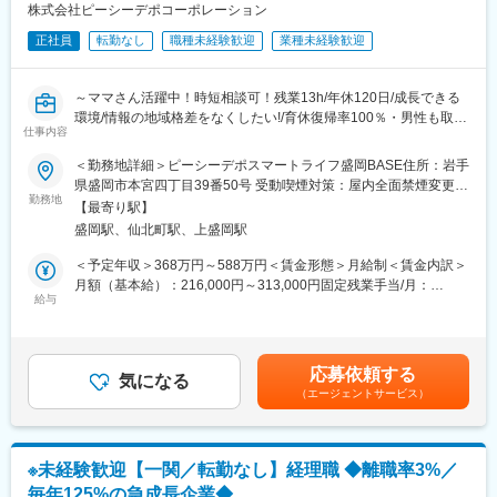
します
株式会社ピーシーデポコーポレーション
（4）次の２ヵ月間で新車、中古車の「既存顧客への訪問」での販
正社員
転勤なし
職種未経験歓迎
業種未経験歓迎
売業務を学習します
（5）次の２ヵ月間で新車、中古車の「新規顧客への訪問」での販
売業務を学習します
～ママさん活躍中！時短相談可！残業13h/年休120日/成長できる
環境/情報の地域格差をなくしたい!/育休復帰率100％・男性も取得
■本ポジションの特長：
仕事内容
実績有～
休みも確実にありますし、プライベートとの両立もできます。
＜勤務地詳細＞ピーシーデポスマートライフ盛岡BASE住所：岩手
安心して長く働くことができる環境があります。
★こんな方活躍中
県盛岡市本宮四丁目39番50号 受動喫煙対策：屋内全面禁煙変更の
自動車営業販売の経験をお持ちの方、実績の有る方は優遇するこ
・地元トークが得意な子育て中のママさん（※実績に応じて時短・
勤務地
範囲：会社の定める事業所（リモートワーク含む）
ともできます。まずは見学からでも構わないので、ご連絡くださ
【最寄り駅】
土日休み相談可）
い。
盛岡駅、仙北町駅、上盛岡駅
・年上の方と話すのが得意な20代元携帯販売員！
※他の職種へのキャリアアップ制度も本人の希望により対応してお
・お客様をファンにしてきた元アパレル店員
＜予定年収＞368万円～588万円＜賃金形態＞月給制＜賃金内訳＞
ります。
月額（基本給）：216,000円～313,000円固定残業手当/月：
■業務内容
給与
27,000円～54,000円（固定残業時間15時間0分/月）超過した時間
■当社について：
デジタルライフプランナーは、お客様とそのご家族一人ひとりの
外労働の残業手当は追加支給＜月給＞243,000円～367,000円（一
◎創業以来、大切にしているポリシーは、「スタッフ全員が笑顔
デジタルライフを一緒に考え、数年後を見据えた計画的な価値提
律手当を含む）＜昇給有無＞有＜残業手当＞有＜給与補足＞※基本
でイキイキ働ける環境づくり」です。スタッフの育成にも力を入
案をしていきます。担当するご家族のコンサルシートを作成し
給は職能給と営業給又は指導給で構成されます。固定残業手当：
れ、通常指導の他、研修機会の付与や資格取得も会社で奨励して
応募依頼する
て、ご家族の生活に伴走し、デジタルを通して生活を便利にした
気になる
固定残業代 15 時間相当、超過分は別途支給役職に応じて職務手当
います。
（エージェントサービス）
り、安心して生活して頂くお手伝いやご提案を長期にわたって推
支給賞与：年2回支給 （昨年度実績：月額職能給をベースとした
◎残業月平均27時間と少なく家族との時間やプライベートの時間
進して頂きます。
基準給与の4か月分～）給与改定：年2回（4月・10月） 定期昇
も確保でき、メリハリのある働き方ができます。
給：無賃金はあくまでも目安の金額であり、選考を通じて上下す
部署部門に関係なく、スタッフ同士のコミュニケーションを大切
<詳細>
る可能性があります。月給(月額)は固定手当を含めた表記です。
にした社風で、社長をはじめスタッフ同士の仲の良い会社です。
※未経験歓迎【一関／転勤なし】経理職 ◆離職率3%／
【お客様一人一人を専任でサポート】
◎会社を経営するうえで、一番大切な要素は人です。社員の皆さ
毎年125%の急成長企業◆