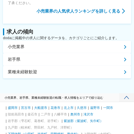
了承ください。
小売業界
の人気求人ランキングを詳しく見る
求人の傾向
dodaに掲載中の求人に関するデータを、カテゴリごとにご紹介します。
小売業界
岩手県
業種未経験歓迎
小売業界、岩手県、業種未経験歓迎の転職・求人情報をエリアで絞り込む
盛岡市
宮古市
大船渡市
花巻市
北上市
久慈市
遠野市
一関市
陸前高田市
釜石市
二戸市
八幡平市
奥州市
滝沢市
岩手郡（雫石町、葛巻町、岩手町）
紫波郡（紫波町、矢巾町）
九戸郡（軽米町、野田村、九戸村、洋野町）