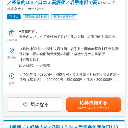
／残業約10h／口コミ高評価／岩手南部で高いシェア
■業務環境：
★未経験から入社実績多数★
社員の7割が5年以内に入社した社員で構成されている、一関市で
株式会社エコカーパーク
携帯販売、化粧品販売、眼鏡ショップ、お菓子屋さんのショップ
は珍しい、平均年齢38歳の元気な会社です。新しいオフィスには
販売、ホテルスタッフ、美容師さんなど様々なご経験の方活躍
正社員
職種未経験歓迎
業種未経験歓迎
清潔感があり、地元のFMラジオが流れています。同社には明確か
中！
つ具体的な評価制度があるため、常に成長実感を得ながら働くこ
とができます。
■入社後の流れ
■業務内容：
◎先輩社員がメンターとして付き、店舗でのOJTを中心に一連の
車検のコバックで車検満了を迎えるお客様へご案内のお電話をす
■同社の特徴：
仕事内容
活動や必要な知識取得のキャッチアップをフォローします
るお仕事です。
◇安定的に成長中。一関のインフラ企業を担う企業です。
◎数か月～半年程度で一人前に！
＜勤務地詳細＞一関中央店住所：岩手県一関市赤荻堺117 受動喫
創業より40周年を期に、2015年、新たな経営体制を構築し新店舗
【具体的には】
煙対策：屋内全面禁煙変更の範囲：会社の定める事業所
のオープンを実現し、地域の顧客からより一層求められ頼られる
■キャリアパス
◇車検や点検など、ご案内等の電話対
勤務地
企業として社員一同努力を惜しまず「一流のプロ」として日々精
【最寄り駅】
デジタルライフプランナー業務は継続しつつ、店長やエリア長と
◇入庫スケジュールの管理
進しています。
山ノ目駅、一ノ関駅
いったマネジメントや、企画営業などにチャレンジ！
◇顧客情報の管理
直近5年間では、売上5倍 社員のほとんどが5年以内に入社のチ
◇ＤＭ発送等
＜予定年収＞280万円～400万円＜賃金形態＞月給制＜賃金内訳＞
ームだからこそ、馴染みやすい環境ができております。
変更の範囲：会社の定める業務
月額（基本給）：200,000円～250,000円＜月給＞200,000円～
■組織構成：計6名、全員女性です。
給与
250,000円＜昇給有無＞有＜残業手当＞有＜給与補足＞■賞与：あ
◇地域社会に重要な農業資機材・各種機械販売メンテナンス、自
インター店：27歳（5年目）23歳（3年目） 21歳（1年目）
り■昇給：あり（年1回 11月）■ｲﾝｾﾝﾃｨﾌﾞ制度：あり賃金はあく
動車販売・点検整備検査、給排水設備・宅内配管、環境保全の為
川崎店：38歳（10年目） 33歳（4年目） 23歳（1年目）
までも目安の金額であり、選考を通じて上下する可能性がありま
の各種工事・一般土木建設業、防災・消防設備、主な5つの事業を
す。月給(月額)は固定手当を含めた表記です。
中心に地域の顧客へ提供しています。
応募依頼する
■車の知識がない未経験でも安心！：
気になる
（エージェントサービス）
◇車検のコバックでは、各種教育カリュキュラムがあり、入社直
変更の範囲：会社の定める業務
後は1週間程の研修で一から丁寧に教えますので、
未経験の方でもコツコツとスキルUPいただける環境です。
◇社員の５割以上が３年以内に入社頂いたメンバーなので、皆仲
【盛岡／未経験入社が7割！】法人営業◆年間休日120