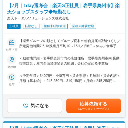
す）
るため、人間関係構築力、顧客の課題を抽出し提案する力などが
【7月｜1day選考会｜楽天G正社員｜岩手県奥州市】楽
・内容： 面接（25分×2回 現場面接/HR面接）
身に付く環境です！
天ショップスタッフ◆転勤なし
【開催日時】
楽天トータルソリューションズ株式会社
■研修について：
7/2（木）17:00～20:30
業務内容だけではなく 接客マナーや配属先キャリアの機種や料金
7/5（日）11:00～14:30
正社員
転勤なし
職種未経験歓迎
業種未経験歓迎
プラン、サービスなどの基本知識から習得頂きます。その後は店
7/7（火）17:00～20:30
舗ごとのOJTに加え、定期的な集合研修が行われる等ステップア
7/9（木）17:00～20:30
ップ支援がございます。
【楽天グループの顔としてグループ商材の総合提案×店舗づくり／
7/14（火）17:00～20:30
専用のトークスクリプトや製品の勉強が出来るアプリもあり、未
所定労働時間7.5H×残業月平均10～15H／月8日～休み／食事手当
7/16（木）17:00～20:30
経験からでもご活躍いただけます。
仕事内容
あり】
7/19（日）11:00～14:30
※中途入社のほとんどは未経験からのスタートです。
楽天モバイルショップに来店されるお客様へ、スマートフォン・
7/21（火）17:00～20:30
＜勤務地詳細＞岩手県奥州市内の店舗住所：岩手県奥州市内 受動
料金プラン・楽天カード・楽天市場・楽天ポイントなど、楽天経
7/23（木）17:00～20:30
喫煙対策：屋内全面禁煙変更の範囲：会社の定める事業所
変更の範囲：会社の定める業務
済圏の幅広いサービスを総合的にご提案します。単なる携帯販売
7/28（火）17:00～20:30
勤務地
ではなく、楽天グループ唯一の対面チャネルとして、お客様の生
7/30（木）17:00～20:30
＜予定年収＞340万円～440万円＜賃金形態＞月給制＜賃金内訳＞
活をより豊かにするトータルサポートを行うポジションです。
※ご応募時、参加可能日時をお知らせください。
月額（基本給）：245,250円～319,150円＜月給＞245,250円～
給与
319,150円＜昇給有無＞有＜残業手当＞有＜給与補足＞※賞与年2
【今回の選考会の特徴】
■具体的には：
回※その他手当：食事手当※別途インセンティブ支給あり賃金はあ
・最短1日で内々定も可能！
◇お客様対応
くまでも目安の金額であり、選考を通じて上下する可能性があり
・Web開催のため、全国どこからでも参加可能
・新規契約・機種変更の受付および提案
ます。月給(月額)は固定手当を含めた表記です。
・未経験の方も歓迎！充実した研修制度あり
・料金プラン、楽天ポイント活用、楽天カード、各種サービスの
応募依頼する
気になる
案内
（エージェントサービス）
【選考会の概要】
・スマホの初期設定・データ移行サポート
・形式： Web開催（事前に企業セミナー動画をご視聴いただきま
・問い合わせ対応
す）
◇店舗運営