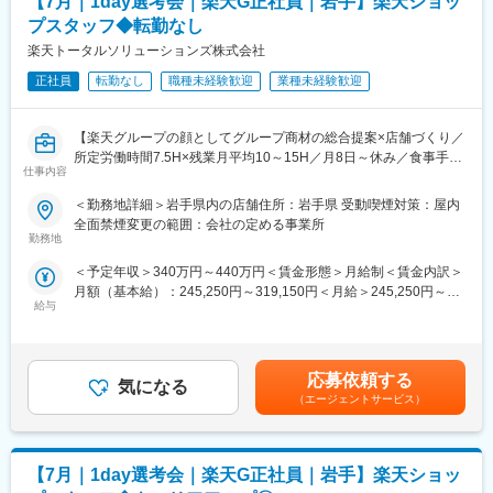
【7月｜1day選考会｜楽天G正社員｜岩手】楽天ショッ
・内容： 面接（25分×2回 現場面接/HR面接）
・店舗での電話応対
・在庫管理、売り場づくり、POP作成
プスタッフ◆転勤なし
【開催日時】
・KPI管理・数値振り返り
楽天トータルソリューションズ株式会社
7/2（木）17:00～20:30
・店舗会議・研修への参加
7/5（日）11:00～14:30
正社員
転勤なし
職種未経験歓迎
業種未経験歓迎
・キャンペーン企画など、集客に向けた取り組み
7/7（火）17:00～20:30
7/9（木）17:00～20:30
■キャリアパス：
【楽天グループの顔としてグループ商材の総合提案×店舗づくり／
7/14（火）17:00～20:30
スタッフ（R CREW）から店長を経てRSV（スーパーバイザー）
所定労働時間7.5H×残業月平均10～15H／月8日～休み／食事手当
7/16（木）17:00～20:30
へステップアップが可能です。RSV経験後はマネジメントや本部
仕事内容
あり】
7/19（日）11:00～14:30
への異動の道もあり、長期的にキャリア形成ができます。まずは
楽天モバイルショップに来店されるお客様へ、スマートフォン・
7/21（火）17:00～20:30
入社後1年で店長昇格を目指していただきます。
＜勤務地詳細＞岩手県内の店舗住所：岩手県 受動喫煙対策：屋内
料金プラン・楽天カード・楽天市場・楽天ポイントなど、楽天経
7/23（木）17:00～20:30
全面禁煙変更の範囲：会社の定める事業所
済圏の幅広いサービスを総合的にご提案します。単なる携帯販売
7/28（火）17:00～20:30
勤務地
■組織構成：
ではなく、楽天グループ唯一の対面チャネルとして、お客様の生
7/30（木）17:00～20:30
1店舗あたり店長1名、スタッフ5～15名で運営。チームワークを
＜予定年収＞340万円～440万円＜賃金形態＞月給制＜賃金内訳＞
活をより豊かにするトータルサポートを行うポジションです。
※ご応募時、参加可能日時をお知らせください。
重視し相談しやすい環境◎
月額（基本給）：245,250円～319,150円＜月給＞245,250円～
給与
319,150円＜昇給有無＞有＜残業手当＞有＜給与補足＞※賞与年2
【今回の選考会の特徴】
■具体的には：
変更の範囲：会社の定める業務
回※その他手当：食事手当※別途インセンティブ支給あり賃金はあ
・最短1日で内々定も可能！
◇お客様対応
くまでも目安の金額であり、選考を通じて上下する可能性があり
・Web開催のため、全国どこからでも参加可能
・新規契約・機種変更の受付および提案
ます。月給(月額)は固定手当を含めた表記です。
・未経験の方も歓迎！充実した研修制度あり
・料金プラン、楽天ポイント活用、楽天カード、各種サービスの
応募依頼する
気になる
案内
（エージェントサービス）
【選考会の概要】
・スマホの初期設定・データ移行サポート
・形式： Web開催（事前に企業セミナー動画をご視聴いただきま
・問い合わせ対応
す）
◇店舗運営
【7月｜1day選考会｜楽天G正社員｜岩手】楽天ショッ
・内容： 面接（25分×2回 現場面接/HR面接）
・店舗での電話応対