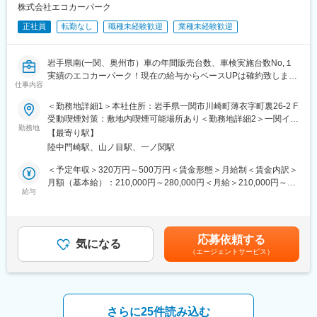
【開催日時】
・KPI管理・数値振り返り
株式会社エコカーパーク
7/2（木）17:00～20:30
・店舗会議・研修への参加
7/5（日）11:00～14:30
正社員
転勤なし
職種未経験歓迎
業種未経験歓迎
・キャンペーン企画など、集客に向けた取り組み
7/7（火）17:00～20:30
7/9（木）17:00～20:30
■キャリアパス：
岩手県南(一関、奥州市）車の年間販売台数、車検実施台数No,１
7/14（火）17:00～20:30
スタッフ（R CREW）から店長を経てRSV（スーパーバイザー）
実績のエコカーパーク！現在の給与からベースUPは確約致しま
7/16（木）17:00～20:30
へステップアップが可能です。RSV経験後はマネジメントや本部
仕事内容
す。口コミ4.8の多くのお客様からご指示されている店舗です。
7/19（日）11:00～14:30
への異動の道もあり、長期的にキャリア形成ができます。まずは
スタッフのやりがい抜群の職場です。定着率も年3％の職場です。
7/21（火）17:00～20:30
入社後1年で店長昇格を目指していただきます。
＜勤務地詳細1＞本社住所：岩手県一関市川崎町薄衣字町裏26-2 F
■主な業務内容
7/23（木）17:00～20:30
受動喫煙対策：敷地内喫煙可能場所あり＜勤務地詳細2＞一関イン
・自動車の点検、整備、検査
7/28（火）17:00～20:30
勤務地
■組織構成：
ター店住所：岩手県一関市赤荻字堺95番1 受動喫煙対策：屋内全
【最寄り駅】
・洗車、コーティング、タイヤ交換、オイル交換 一般整備や納
7/30（木）17:00～20:30
1店舗あたり店長1名、スタッフ5～15名で運営。チームワークを
面禁煙変更の範囲：会社の定める事業所
陸中門崎駅、山ノ目駅、一ノ関駅
車準備
※ご応募時、参加可能日時をお知らせください。
重視し相談しやすい環境◎
配属先は、一関市でトップクラスの実績を持つ「車検のコバッ
＜予定年収＞320万円～500万円＜賃金形態＞月給制＜賃金内訳＞
ク」ブランドの店舗です。
■具体的には：
変更の範囲：会社の定める業務
月額（基本給）：210,000円～280,000円＜月給＞210,000円～
■スキルアップ・年収アップが可能：
◇お客様対応
給与
280,000円＜昇給有無＞有＜残業手当＞有＜給与補足＞※給与詳細
入社後はコバックで研修もございますが、自動車メーカーディー
・新規契約・機種変更の受付および提案
は資格、経験年数を踏まえて決定■昇給：年2回※1ヶ月あたり
ラー工場長を経験した先輩方が指導を担当します。基礎から最先
・料金プラン、楽天ポイント活用、楽天カード、各種サービスの
1,740円～87,000円（過去実績）■賞与：年2回※計3ヶ月分（過去
端までの技術を修得でき、様々なメーカーの外部研修や、コバッ
案内
実績）賃金はあくまでも目安の金額であり、選考を通じて上下す
応募依頼する
ク講習会等を定期的に受講できるため、幅広いスキルを磨くこと
・スマホの初期設定・データ移行サポート
気になる
る可能性があります。月給(月額)は固定手当を含めた表記です。
（エージェントサービス）
ができます。希望に応じて農機具やユンボの整備免許も取得可能
・問い合わせ対応
です。検査員資格取得のための整備技術や法令関係、新車納車準
◇店舗運営
備等をしっかり学ぶこともできます。資格取得は会社から費用が
・店舗での電話応対
出ます。また資格取得後は、資格手当が毎月支給されます。
・在庫管理、売り場づくり、POP作成
■当社の社風：
・KPI管理・数値振り返り
さらに25件読み込む