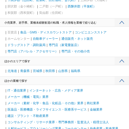
下閉伊郡（山田町、岩泉町、田野畑村、普代村）
上閉伊郡（大槌町）
胆沢郡（金ケ崎町）
二戸郡（一戸町）
西磐井郡（平泉町）
和賀郡（西和賀町）
気仙郡（住田町）
小売業界、岩手県、業種未経験歓迎の転職・求人情報を業種で絞り込む
百貨店
食品・GMS・ディスカウントストア
コンビニエンスストア
ホームセンター
自動車ディーラー
通信販売・ネット販売
ドラッグストア・調剤薬局
専門店（家電量販店）
専門店（アパレル・アクセサリー）
専門店・その他小売
ほかのエリアで探す
北海道
青森県
宮城県
秋田県
山形県
福島県
ほかの業種で探す
IT・通信業界
インターネット・広告・メディア業界
メーカー（機械・電気）業界
メーカー（素材・化学・食品・化粧品・その他）業界
商社業界
医薬品・医療機器・ライフサイエンス・医療系サービス
金融業界
建設・プラント・不動産業界
コンサルティング・リサーチ業界・専門事務所・監査法人・税理士法人
人材サービス・アウトソーシング業界・コールセンター
外食産業・飲食業界