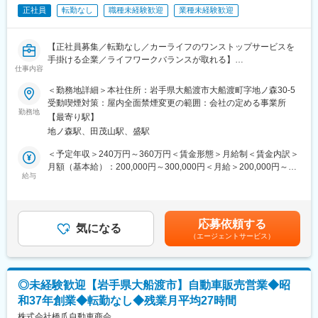
っかり学べる！＞
り）など多彩なキャリアを目指せます。
正社員
転勤なし
職種未経験歓迎
業種未経験歓迎
・配属先では3段階のOJT形式にて業務を習得。
・同社内はもちろん子会社も複数あり、ブランド買取、ハウスク
・Webで商品や業務について学習する『バイク王カレッジ』など
リーニング事業なども展開しており幅広いキャリアパスがござい
もあり
ます。
【正社員募集／転勤なし／カーライフのワンストップサービスを
※ほとんどが未経験入社者ですが、潤沢な研修制度により安心して
手掛ける企業／ライフワークバランスが取れる】
早期活躍を目指せる環境です！
仕事内容
変更の範囲：会社の定める業務
■業務内容：
＜勤務地詳細＞本社住所：岩手県大船渡市大船渡町字地ノ森30-5
■魅力
般事務職は未経験者でも先輩社員が懇切丁寧に指導します。
受動喫煙対策：屋内全面禁煙変更の範囲：会社の定める事業所
・未経験からスタンダード上場の安定基盤の当社の正社員として
（1）最初の１ヵ月間は「電話受付、来店顧客の対応受付」を学習
勤務地
長期就業が叶います！
【最寄り駅】
します
・社割などバイク好きの方に嬉しい福利厚生はもちろん、独自休
地ノ森駅、田茂山駅、盛駅
（2）次の１ヵ月間は「会社内のあらゆる業務進行」を学習します
暇や諸手当など福利厚生も充実◎
（3）次の１ヵ月間で「他部門との業務連携」について学習します
＜予定年収＞240万円～360万円＜賃金形態＞月給制＜賃金内訳＞
（4）次の２ヵ月間で「お客様との車検点検の受注対応の仕方」を
月額（基本給）：200,000円～300,000円＜月給＞200,000円～
■働き方
学びます
給与
300,000円＜昇給有無＞有＜残業手当＞有＜給与補足＞■昇給：年
・月10日休み／年休120日でライフワークバランス◎
（5）次の３ヵ月間で「会社が取り扱う商品サービスの販売業務」
1回 ※1月あたり5,000円～10,000円（前年度実績）■モデル年収
Ｌ月5回、曜日固定の店休日あり※商業施設を除く
を学習します
例：28歳 中途入社5年目 月収25万円 年収300万円賃金はあく
Ｌ4連休の取得実績あり／平均有給休暇取得日数13.5日
までも目安の金額であり、選考を通じて上下する可能性がありま
・転居を伴う転勤は本人の同意なしでございません。
応募依頼する
一般事務職は営業職や自動車整備士のような花形業務ではないよ
気になる
す。月給(月額)は固定手当を含めた表記です。
・長期就業◎：育休産休取得率100％、時短勤務100％
（エージェントサービス）
うに受け取られていますが、自動車販売、整備業においては一般
事務職の対応がすべてであり、会社の顔として最もお客様と直接
■キャリアパス：
接する機会が多く、お客様へお役立ちできている実感を日々感じ
店長やエリアマネージャーといったマネジメントの道、買取・販
ることのできる「最前線の花形業務」であります。
売のエキスパート、本社職へのキャリアチェンジ（過去実績あ
◎未経験歓迎【岩手県大船渡市】自動車販売営業◆昭
り）など多彩なキャリアを目指せます。
和37年創業◆転勤なし◆残業月平均27時間
■本ポジションの特長：
同社内はもちろん子会社も複数あり、ブランド買取、ハウスクリ
社員同士が感謝の気持ちで仕事が行われる職場です。経験と実績
株式会社橋爪自動車商会