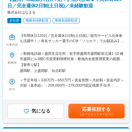
が良く、気軽に相談出来る環境が整っております。
日／完全週休2日制(土日祝)／未経験歓迎
■働き方
株式会社はなまる
勤務時間：1～4月、9～12月は8時間勤務となり、5～8月は7.5時
正社員
職種未経験歓迎
業種未経験歓迎
間勤務となります。変更点は休憩時間となります。
■当社特徴：
【年間休日120日／完全週休2日制(土日祝)／販売サービス出身者
◇安定的に成長中。一関のインフラ企業を担う企業です。
も活躍中！／有名サッカー選手のCM「ソコカラ」でお馴染み】
創業より40周年を期に、2015年、新たな経営体制を構築し新店舗
仕事内容
のオープンを実現し、地域の顧客からより一層求められ頼られる
企業様への事故車や災害などでダメージを負った車の買い取り営
＜勤務地詳細＞盛岡支店住所：岩手県盛岡市盛岡駅前北通1-10 橋
企業として社員一同努力を惜しまず「一流のプロ」として日々精
業となります。
市盛岡ビル3階C号室受動喫煙対策：敷地内全面禁煙変更の範囲：
進しています。
ダメージカーの状況をマニュアル・項目に沿って確認⇒査定シス
勤務地
会社の定める事業所
直近5年間では、売上5倍 社員のほとんどが5年以内に入社のチ
【最寄り駅】
テムで査定⇒買取価格を案内⇒交渉成立でインセンを獲得いただ
ームだからこそ、馴染みやすい環境ができております。
盛岡駅、上盛岡駅、仙北町駅
きます。
＜予定年収＞330万円～650万円＜賃金形態＞月給制＜賃金内訳＞
◇地域社会に重要な農業資機材・各種機械販売メンテナンス、自
＜具体的には＞
月額（基本給）：209,000円～278,000円固定残業手当/月：
動車販売・点検整備検査、給排水設備・宅内配管、環境保全の為
お客様へご訪問 ※カーディーラー・自動車修理工場など
給与
66,000円～92,000円（固定残業時間40時間0分/月）超過した時間
の各種工事・一般土木建設業、防災・消防設備、主な5つの事業を
▼
外労働の残業手当は追加支給＜月給＞275,000円～370,000円（一
中心に地域の顧客へ提供しています。
車の状態をチェック・査定 ※査定は同社独自の査定システムでチ
律手当を含む）＜昇給有無＞有＜残業手当＞有＜給与補足＞賞与:
ェック
年2回 昇給:年1回※毎月の買取車輌の販売実績により、インセン
変更の範囲：会社の定める業務
応募依頼する
▼
気になる
ティブを支給※エリア限定求人は転勤無しですが、全国型求人で転
（エージェントサービス）
買い取り金額のご案内
勤が問題ない場合、別途転勤手当：1万円/月を支給賃金はあくま
▼
でも目安の金額であり、選考を通じて上下する可能性がありま
成約
す。月給(月額)は固定手当を含めた表記です。
※分からない場合は車の写真をメールで送れば先輩や別メンバーが