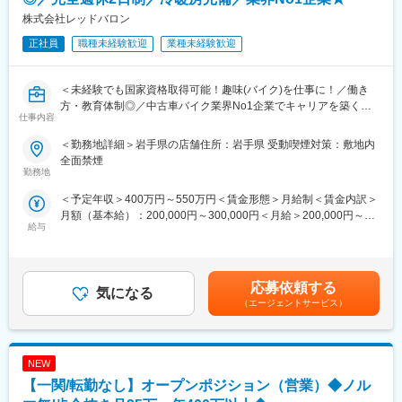
入社後1年で店長昇格を目指していただきます。
8/6 (木) 17:00～20:00
株式会社レッドバロン
8/13 (木) 17:00～20:00
■組織構成：
8/18 (火) 17:00～20:00
正社員
職種未経験歓迎
業種未経験歓迎
1店舗あたり店長1名、スタッフ5～15名で運営。チームワークを
8/20 (木) 17:00～20:00
重視し相談しやすい環境◎
8/25 (火) 17:00～20:00
※ご応募時、参加可能日時をお知らせください。
＜未経験でも国家資格取得可能！趣味(バイク)を仕事に！／働き
変更の範囲：会社の定める業務
方・教育体制◎／中古車バイク業界No1企業でキャリアを築く／
仕事内容
■具体的には：
完全未経験歓迎＞
◇お客様対応
＜勤務地詳細＞岩手県の店舗住所：岩手県 受動喫煙対策：敷地内
・新規契約・機種変更の受付および提案
■業務内容
全面禁煙
・料金プラン、楽天ポイント活用、楽天カード、各種サービスの
お客様の安全を守り、快適なバイクライフを送っていただくた
勤務地
案内
め、業界No1企業の同社にてバイク整備士をお任せいたします。
＜予定年収＞400万円～550万円＜賃金形態＞月給制＜賃金内訳＞
・スマホの初期設定・データ移行サポート
月額（基本給）：200,000円～300,000円＜月給＞200,000円～
・問い合わせ対応
■教育体制
給与
300,000円＜昇給有無＞有＜残業手当＞有＜給与補足＞■賞与実績
◇店舗運営
入社後は、愛知県岡崎市にある二輪整備専門スクールにて、技術
3~4.4か月分■モデル年収▼一般社員年収404万円／入社2年目▼工
・店舗での電話応対
習得状況に応じ、期間の変更はございますが、最大90日間の研修
場長年俸538万円／工場長1年目年俸718万円／工場長6年目賃金は
・在庫管理、売り場づくり、POP作成
を受けていただきます。
あくまでも目安の金額であり、選考を通じて上下する可能性があ
・KPI管理・数値振り返り
合格基準が明確に定められており、完全未経験のご入社者も第一
応募依頼する
気になる
ります。月給(月額)は固定手当を含めた表記です。
・店舗会議・研修への参加
線で活躍しているので、ご安心ください！
（エージェントサービス）
・キャンペーン企画など、集客に向けた取り組み
※同社の保有する宿泊施設での実施となるため、引っ越し費用等も
発生しません。
■キャリアパス：
スタッフ（R CREW）から店長を経てRSV（スーパーバイザー）
NEW
なお、現場配属後も一人で業務することはなく、中間検査・完成
へステップアップが可能です。RSV経験後はマネジメントや本部
検査といった国家資格を保有する先輩社員が必ず確認する為、研
【一関/転勤なし】オープンポジション（営業）◆ノル
への異動の道もあり、長期的にキャリア形成ができます。まずは
修後もサポート体制は万全です！