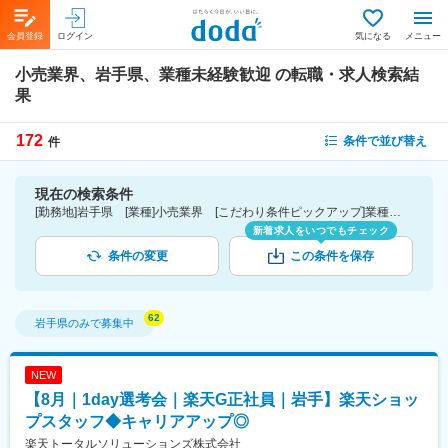
会員登録
ログイン
気になる
メニュー
小売業界、岩手県、業種未経験歓迎
の転職・求人検索結
果
172
条件で並び替え
件
現在の検索条件
[勤務地]岩手県 [業種]小売業界 [こだわり条件ピックアップ]業種未経験歓迎 [詳細条件](募集・採用情報)業種未経験歓迎
新着求人をいつでもチェック
条件の変更
この条件を保存
岩手県
のみで募集中
NEW
【8月｜1day選考会｜楽天G正社員｜岩手】楽天ショッ
プスタッフ◆キャリアアップ◎
楽天トータルソリューションズ株式会社