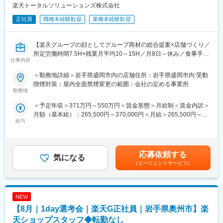
楽天トータルソリューションズ株式会社
8/13 (木) 17:00～20:00
■組織構成：
8/18 (火) 17:00～20:00
正社員
職種未経験歓迎
業種未経験歓迎
1店舗あたり店長1名、スタッフ5～15名で運営。チームワークを
8/20 (木) 17:00～20:00
重視し相談しやすい環境◎
8/25 (火) 17:00～20:00
※ご応募時、参加可能日時をお知らせください。
【楽天グループの顔としてグループ商材の総合提案×店舗づくり／
変更の範囲：会社の定める業務
所定労働時間7.5H×残業月平均10～15H／月8日～休み／食事手当
仕事内容
■具体的には：
あり】
◇お客様対応
楽天モバイルショップに来店されるお客様へ、スマートフォン・
＜勤務地詳細＞岩手県盛岡市内の店舗住所：岩手県盛岡市内 受動
・新規契約・機種変更の受付および提案
料金プラン・楽天カード・楽天市場・楽天ポイントなど、楽天経
喫煙対策：屋内全面禁煙変更の範囲：会社の定める事業所
・料金プラン、楽天ポイント活用、楽天カード、各種サービスの
済圏の幅広いサービスを総合的にご提案します。単なる携帯販売
勤務地
案内
ではなく、楽天グループ唯一の対面チャネルとして、お客様の生
＜予定年収＞371万円～550万円＜賃金形態＞月給制＜賃金内訳＞
・スマホの初期設定・データ移行サポート
活をより豊かにするトータルサポートを行うポジションです。
月額（基本給）：265,500円～370,000円＜月給＞265,500円～
・問い合わせ対応
給与
370,000円＜昇給有無＞有＜残業手当＞有＜給与補足＞※賞与年2
◇店舗運営
【今回の選考会の特徴】
回※その他手当：食事手当※別途インセンティブ支給あり賃金はあ
・店舗での電話応対
・最短1日で内々定も可能！
くまでも目安の金額であり、選考を通じて上下する可能性があり
・在庫管理、売り場づくり、POP作成
・Web開催のため、全国どこからでも参加可能
ます。月給(月額)は固定手当を含めた表記です。
・KPI管理・数値振り返り
・未経験の方も歓迎！充実した研修制度あり
応募依頼する
気になる
・店舗会議・研修への参加
（エージェントサービス）
・キャンペーン企画など、集客に向けた取り組み
【選考会の概要】
・形式： Web開催（事前に企業セミナー動画をご視聴いただきま
■キャリアパス：
す）
スタッフ（R CREW）から店長を経てRSV（スーパーバイザー）
NEW
・内容： 面接（25分×2回 現場面接/HR面接）
へステップアップが可能です。RSV経験後はマネジメントや本部
【8月｜1day選考会｜楽天G正社員｜岩手県奥州市】楽
への異動の道もあり、長期的にキャリア形成ができます。まずは
【開催日時】
天ショップスタッフ◆転勤なし
入社後1年で店長昇格を目指していただきます。