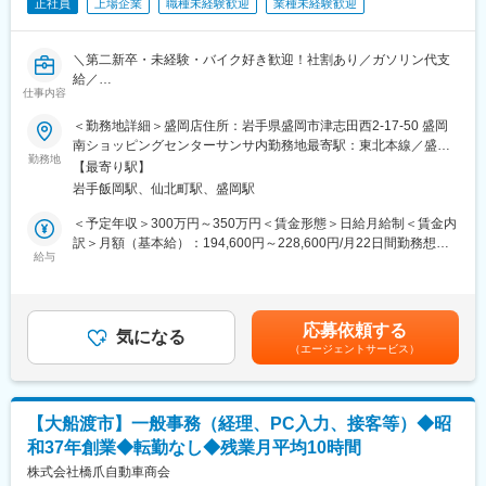
正社員
上場企業
職種未経験歓迎
業種未経験歓迎
（2）バイクのメーカーや年式などの情報をタブレットに入力し
1店舗あたり店長1名、スタッフ5～15名で運営。チームワークを
て、査定担当に送信します。（入力マニュアルが用意されている
重視し、相談しやすく協力し合える職場環境です。
ため、特別な経験・知識は不要です）
＼第二新卒・未経験・バイク好き歓迎！社割あり／ガソリン代支
（3）査定結果（買取額）をお客様に提示します。
■当社について：
給／
（4）買取が成立したら、バイクをトラック（AT可）に乗せて帰
当社は2023年2月に設立された楽天グループ100％出資の新会社
仕事内容
【入社後は座学でビジネスマナーやバイクの知識から学べて安心
社します。
で、事業運営に必要な企画、立ち上げ、コンサルティング、オペ
◆正社員デビューも歓迎／店長やエリアマネージャー・本社職へ
＜勤務地詳細＞盛岡店住所：岩手県盛岡市津志田西2-17-50 盛岡
※訪問数は1日3～4件程度。お伺いしたお客様の8割程度が買取成
レーション管理、システム・インフラ整備までを一括して提供し
のキャリアUPも◆社割あり／車・バイク通勤可能・ガソリン代支
南ショッピングセンターサンサ内勤務地最寄駅：東北本線／盛岡
立しています。
ています。
給／正社員◆知名度抜群の東証スタンダード上場／残業10Ｈ】
勤務地
駅受動喫煙対策：屋内喫煙可能場所あり変更の範囲：会社の定め
【最寄り駅】
る事業所
■ポジションの魅力
変更の範囲：会社の定める業務
岩手飯岡駅、仙北町駅、盛岡駅
当社の運営する店舗での接客・販売をお任せします。
・営業成績だけでなくしっかりと頑張りを評価する社風◎
＜予定年収＞300万円～350万円＜賃金形態＞日給月給制＜賃金内
Ｌ役員等上位者が月半分くらい現場に足を運んでおり、活躍して
■業務内容
訳＞月額（基本給）：194,600円～228,600円/月22日間勤務想定
る方や頑張っている方を評価します！
店舗販売のため、飛込み営業はありません。
給与
固定残業手当/月：35,400円～51,400円（固定残業時間25時間0分/
（場合によっては他部門のオファーがあったりもします）
来店されたお客様をメインに、接客・販売の業務となります。
月）超過した時間外労働の残業手当は追加支給＜想定月額＞
（1）バイク、バイクパーツ、バイクアクセサリー、ウェアの販売
230,000円～280,000円（一律手当を含む）＜昇給有無＞有＜残業
■働き方
（2）通販サイトに掲載するバイクの写真撮影
手当＞有＜給与補足＞※年収は経験・スキルを基に決定■業績連動
・月10日休み／年休120日でライフワークバランス◎
応募依頼する
（3）各種バイク保険の対応
気になる
型賞与：年2回※会社業績による■昇給：年1回※人事考課による■実
Ｌ月5回、曜日固定の店休日あり※商業施設を除く
（エージェントサービス）
（4）納車対応（書類作成、納車）、納車後のアフターフォローな
績：・年収346万円（月収26万円）／24歳 副店長職 経験2年・年
Ｌ4連休の取得実績あり
ど
収420万円（月収35万円）／35歳 店長職 経験6年・年収588万円
・転居を伴う転勤は本人の同意なしでございません。
※販売店の場合でもお持ち込みのバイクの買取査定業務を行うこと
／38歳 マネージャー 入社8年目賃金はあくまでも目安の金額であ
・モデル年収：年収420万円（月収35万円）／経験6年
もあります。
り、選考を通じて上下する可能性があります。月給(月額)は固定手
【大船渡市】一般事務（経理、PC入力、接客等）◆昭
当を含めた表記です。
■キャリアパス
和37年創業◆転勤なし◆残業月平均10時間
■研修フォロー体制
・ 店長やエリアマネージャーといったマネジメントの道、買取・
＜未経験ＯＫ◎座学でビジネスマナーやバイクの知識などからし
株式会社橋爪自動車商会
販売のエキスパート、本社職へのキャリアチェンジ（過去実績あ