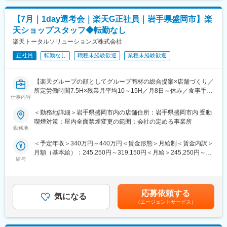
当を含めた表記です。
※レストランのホールスタッフや飲食スタッフ、アパレルスタッ
■入社後の流れ：
フ、不動産営業、リフォーム営業など
【7月｜1day選考会｜楽天G正社員｜岩手県盛岡市】楽
▼トレーニング専門チームの研修
（2）平均年齢33歳、20～30代が全体の80％を占める明るく活気
天ショップスタッフ◆転勤なし
ビジネスマナーや業界知識を学びます。さらに、1人ひとりの振り
ある雰囲気の職場です！
返り研修で
楽天トータルソリューションズ株式会社
（3）キャリアUPを目指したい
成長をバックアップします。
・入社2年目で役職者も目指せる《20代の5人に1人が役職者》
正社員
転勤なし
職種未経験歓迎
業種未経験歓迎
▼OJT研修
（4）年収を上げていきたい
先輩の横につき、接客のノウハウを学びながら、 登録作業などの
・明確な評価制度・インセン制度の元、3ヶ月の平均の粗利で6つ
実務を積みます。 慣れるまでは、先輩がサポートしますのでご安
のランク毎に「ランクインセンティブ」を決定
【楽天グループの顔としてグループ商材の総合提案×店舗づくり／
心ください！
＜モデル年収例＞
所定労働時間7.5H×残業月平均10～15H／月8日～休み／食事手当
仕事内容
入社2年：年収594万（副主任）
あり】
■モデル年収：
入社4年：年収700万 （係長）
楽天モバイルショップに来店されるお客様へ、スマートフォン・
＜勤務地詳細＞岩手県盛岡市内の店舗住所：岩手県盛岡市内 受動
536万円／35歳・エリアリーダー職・経験5年（月給40万円＋賞与
入社8年：年収1200万（支店長）
料金プラン・楽天カード・楽天市場・楽天ポイントなど、楽天経
喫煙対策：屋内全面禁煙変更の範囲：会社の定める事業所
2回）
済圏の幅広いサービスを総合的にご提案します。単なる携帯販売
勤務地
434万円／25歳・店長職・経験3年（月給32万円＋賞与2回）
※ランク別年収モデル※
ではなく、楽天グループ唯一の対面チャネルとして、お客様の生
324万円／22歳・店舗スタッフ・経験1年（月給23.2万円＋賞与2
＜予定年収＞340万円～440万円＜賃金形態＞月給制＜賃金内訳＞
（1）372万円以上
活をより豊かにするトータルサポートを行うポジションです。
回）
月額（基本給）：245,250円～319,150円＜月給＞245,250円～
（2）408万円以上
※資格取得で収入アップ※
給与
319,150円＜昇給有無＞有＜残業手当＞有＜給与補足＞※賞与年2
（3）468万円以上
【今回の選考会の特徴】
各通信キャリア認定資格取得に挑戦。取得後、なんと給与が最大
回※その他手当：食事手当※別途インセンティブ支給あり賃金はあ
（4）540万円以上
・最短1日で内々定も可能！
月5万6000円。年間だと67万2000円もアップ！スキルアップが収
くまでも目安の金額であり、選考を通じて上下する可能性があり
（5）624万円以上
・Web開催のため、全国どこからでも参加可能
入アップに直結します！
ます。月給(月額)は固定手当を含めた表記です。
（6）708万円以上
・未経験の方も歓迎！充実した研修制度あり
応募依頼する
気になる
※上記は目安になり、実績によって変動
（エージェントサービス）
■ノルマなし！顧客に寄り添った提案ができる環境：
【選考会の概要】
個人のノルマは無いです。自ら掲げた目標をもとに仕事を進め、
変更の範囲：会社の定める業務
・形式： Web開催（事前に企業セミナー動画をご視聴いただきま
店舗全体の売り上げや顧客満足度（NPS）が評価の重要数値にな