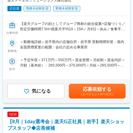
楽天トータルソリューションズ株式会社
8/13 (木) 17:00～20:00
8/18 (火) 17:00～20:00
正社員
職種未経験歓迎
業種未経験歓迎
8/20 (木) 17:00～20:00
8/25 (火) 17:00～20:00
※ご応募時、参加可能日時をお知らせください。
【楽天グループの顔としてグループ商材の総合提案×店舗づくり／
所定労働時間7.5H×残業月平均10～15H／月8日～休み／食事手当
仕事内容
■具体的には：
あり】
◇お客様対応
楽天モバイルショップに来店されるお客様へ、スマートフォン・
＜勤務地詳細＞岩手県内の店舗住所：岩手県 受動喫煙対策：屋内
・新規契約・機種変更の受付および提案
料金プラン・楽天カード・楽天市場・楽天ポイントなど、楽天経
全面禁煙変更の範囲：会社の定める事業所
・料金プラン、楽天ポイント活用、楽天カード、各種サービスの
済圏の幅広いサービスを総合的にご提案します。単なる携帯販売
勤務地
案内
ではなく、楽天グループ唯一の対面チャネルとして、お客様の生
＜予定年収＞371万円～550万円＜賃金形態＞月給制＜賃金内訳＞
・スマホの初期設定・データ移行サポート
活をより豊かにするトータルサポートを行うポジションです。
月額（基本給）：265,500円～370,000円＜月給＞265,500円～
・問い合わせ対応
給与
370,000円＜昇給有無＞有＜残業手当＞有＜給与補足＞※賞与年2
◇店舗運営
【今回の選考会の特徴】
回※その他手当：食事手当※別途インセンティブ支給あり賃金はあ
・店舗での電話応対
・最短1日で内々定も可能！
くまでも目安の金額であり、選考を通じて上下する可能性があり
・在庫管理、売り場づくり、POP作成
・Web開催のため、全国どこからでも参加可能
ます。月給(月額)は固定手当を含めた表記です。
・KPI管理・数値振り返り
・未経験の方も歓迎！充実した研修制度あり
応募依頼する
気になる
・店舗会議・研修への参加
（エージェントサービス）
・キャンペーン企画など、集客に向けた取り組み
【選考会の概要】
・形式： Web開催（事前に企業セミナー動画をご視聴いただきま
■キャリアパス：
す）
スタッフ（R CREW）から店長を経てRSV（スーパーバイザー）
NEW
・内容： 面接（25分×2回 現場面接/HR面接）
へステップアップが可能です。RSV経験後はマネジメントや本部
【8月｜1day選考会｜楽天G正社員｜岩手】楽天ショッ
への異動の道もあり、長期的にキャリア形成ができます。まずは
【開催日時】
プスタッフ◆店長候補
入社後1年で店長昇格を目指していただきます。
8/6 (木) 17:00～20:00