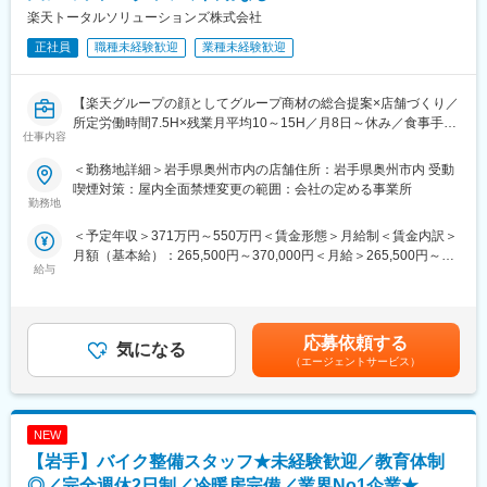
8/6 (木) 17:00～20:00
楽天トータルソリューションズ株式会社
8/13 (木) 17:00～20:00
■組織構成：
8/18 (火) 17:00～20:00
正社員
職種未経験歓迎
業種未経験歓迎
1店舗あたり店長1名、スタッフ5～15名で運営。チームワークを
8/20 (木) 17:00～20:00
重視し相談しやすい環境◎
8/25 (火) 17:00～20:00
※ご応募時、参加可能日時をお知らせください。
【楽天グループの顔としてグループ商材の総合提案×店舗づくり／
変更の範囲：会社の定める業務
所定労働時間7.5H×残業月平均10～15H／月8日～休み／食事手当
仕事内容
■具体的には：
あり】
◇お客様対応
楽天モバイルショップに来店されるお客様へ、スマートフォン・
＜勤務地詳細＞岩手県奥州市内の店舗住所：岩手県奥州市内 受動
・新規契約・機種変更の受付および提案
料金プラン・楽天カード・楽天市場・楽天ポイントなど、楽天経
喫煙対策：屋内全面禁煙変更の範囲：会社の定める事業所
・料金プラン、楽天ポイント活用、楽天カード、各種サービスの
済圏の幅広いサービスを総合的にご提案します。単なる携帯販売
勤務地
案内
ではなく、楽天グループ唯一の対面チャネルとして、お客様の生
＜予定年収＞371万円～550万円＜賃金形態＞月給制＜賃金内訳＞
・スマホの初期設定・データ移行サポート
活をより豊かにするトータルサポートを行うポジションです。
月額（基本給）：265,500円～370,000円＜月給＞265,500円～
・問い合わせ対応
給与
370,000円＜昇給有無＞有＜残業手当＞有＜給与補足＞※賞与年2
◇店舗運営
【今回の選考会の特徴】
回※その他手当：食事手当※別途インセンティブ支給あり賃金はあ
・店舗での電話応対
・最短1日で内々定も可能！
くまでも目安の金額であり、選考を通じて上下する可能性があり
・在庫管理、売り場づくり、POP作成
・Web開催のため、全国どこからでも参加可能
ます。月給(月額)は固定手当を含めた表記です。
・KPI管理・数値振り返り
・未経験の方も歓迎！充実した研修制度あり
応募依頼する
気になる
・店舗会議・研修への参加
（エージェントサービス）
・キャンペーン企画など、集客に向けた取り組み
【選考会の概要】
・形式： Web開催（事前に企業セミナー動画をご視聴いただきま
■キャリアパス：
す）
スタッフ（R CREW）から店長を経てRSV（スーパーバイザー）
NEW
・内容： 面接（25分×2回 現場面接/HR面接）
へステップアップが可能です。RSV経験後はマネジメントや本部
【岩手】バイク整備スタッフ★未経験歓迎／教育体制
への異動の道もあり、長期的にキャリア形成ができます。まずは
【開催日時】
◎／完全週休2日制／冷暖房完備／業界No1企業★