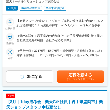
楽天トータルソリューションズ株式会社
8/13 (木) 17:00～20:00
■組織構成：
8/18 (火) 17:00～20:00
正社員
職種未経験歓迎
業種未経験歓迎
1店舗あたり店長1名、スタッフ5～15名で運営。チームワークを
8/20 (木) 17:00～20:00
重視し相談しやすい環境◎
8/25 (火) 17:00～20:00
※ご応募時、参加可能日時をお知らせください。
【楽天グループの顔としてグループ商材の総合提案×店舗づくり／
変更の範囲：会社の定める業務
所定労働時間7.5H×残業月平均10～15H／月8日～休み／食事手当
仕事内容
■具体的には：
あり】
◇お客様対応
楽天モバイルショップに来店されるお客様へ、スマートフォン・
＜勤務地詳細＞岩手県内の店舗住所：岩手県 受動喫煙対策：屋内
・新規契約・機種変更の受付および提案
料金プラン・楽天カード・楽天市場・楽天ポイントなど、楽天経
全面禁煙変更の範囲：会社の定める事業所
・料金プラン、楽天ポイント活用、楽天カード、各種サービスの
済圏の幅広いサービスを総合的にご提案します。単なる携帯販売
勤務地
案内
ではなく、楽天グループ唯一の対面チャネルとして、お客様の生
＜予定年収＞371万円～550万円＜賃金形態＞月給制＜賃金内訳＞
・スマホの初期設定・データ移行サポート
活をより豊かにするトータルサポートを行うポジションです。
月額（基本給）：265,500円～370,000円＜月給＞265,500円～
・問い合わせ対応
給与
370,000円＜昇給有無＞有＜残業手当＞有＜給与補足＞※賞与年2
◇店舗運営
【今回の選考会の特徴】
回※その他手当：食事手当※別途インセンティブ支給あり賃金はあ
・店舗での電話応対
・最短1日で内々定も可能！
くまでも目安の金額であり、選考を通じて上下する可能性があり
・在庫管理、売り場づくり、POP作成
・Web開催のため、全国どこからでも参加可能
ます。月給(月額)は固定手当を含めた表記です。
・KPI管理・数値振り返り
・未経験の方も歓迎！充実した研修制度あり
応募依頼する
気になる
・店舗会議・研修への参加
（エージェントサービス）
・キャンペーン企画など、集客に向けた取り組み
【選考会の概要】
・形式： Web開催（事前に企業セミナー動画をご視聴いただきま
■キャリアパス：
す）
スタッフ（R CREW）から店長を経てRSV（スーパーバイザー）
NEW
・内容： 面接（25分×2回 現場面接/HR面接）
へステップアップが可能です。RSV経験後はマネジメントや本部
【8月｜1day選考会｜楽天G正社員｜岩手県盛岡市】楽
への異動の道もあり、長期的にキャリア形成ができます。まずは
【開催日時】
天ショップスタッフ◆転勤なし
入社後1年で店長昇格を目指していただきます。
8/6 (木) 17:00～20:00