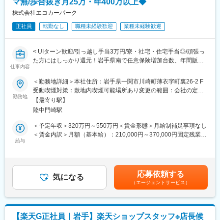
マ無/歩合抜き月25万・年400万以上◆
入社後1年で店長昇格を目指していただきます。
※独り立ちには目安半年を予定しております。
株式会社エコカーパーク
■組織構成：
■配属先について
正社員
転勤なし
職種未経験歓迎
業種未経験歓迎
1店舗あたり店長1名、スタッフ5～15名で運営。チームワークを
希望を十分に考慮の上、決定いたします。
重視し相談しやすい環境◎
なお、就業開始から１年を経過したタイミングで、再度希望勤務
地をお出しいただくことが可能です。
< UIターン歓迎/引っ越し手当3万円/寮・社宅・住宅手当◎/頑張っ
変更の範囲：会社の定める業務
店舗状況にもよりますが、希望勤務地での就業が叶うことが多
た方にはしっかり還元！岩手県南で任意保険増加台数、年間販売
仕事内容
く、例えば希望が自宅から通える範囲等で設定し叶った場合、居
台数、車検台数地域No1>
住エリアも固定ができるため、プライベートと仕事が両立できる
＜勤務地詳細＞本社住所：岩手県一関市川崎町薄衣字町裏26-2 F
環境を整備しています。
■ポジション概要：
受動喫煙対策：敷地内喫煙可能場所あり変更の範囲：会社の定め
なお、仮に転居が必要となった際も、社員寮があり、月1000円の
以下2ポジションが対象となります。
勤務地
る事業所
【最寄り駅】
自己負担となるため、会社からの支援・補助も手厚いのが特徴で
・保険営業：
陸中門崎駅
す。
自動車購入のために来場したお客様への任意保険のご提案が主な
業務です。反響営業のみです。
＜予定年収＞320万円～550万円＜賃金形態＞月給制補足事項なし
■キャリアパス
・自動車や車検の営業：
＜賃金内訳＞月額（基本給）：210,000円～370,000円固定残業手
メンバー→主任→副工場長→工場長
来場したお客様への中古自動の販売が主な業務です。様々な商品
給与
当/月：20,000円（固定残業時間10時間0分/月）超過した時間外労
上記のキャリアがございます。
の知識を研修や講習会を通じて学び、お客様に喜んでもらえる商
働の残業手当は追加支給＜月給＞230,000円～390,000円（一律手
評価制度も明確に定められているため、自身の頑張りでキャリア
品の紹介や購入を検討している方へのアドバイスを行います。
当を含む）＜昇給有無＞有＜残業手当＞有＜給与補足＞※給与詳細
アップできる環境です。
は資格・経験年数を踏まえて決定■昇給：年2回※平均5,000円程度
応募依頼する
◎取扱保険会社：
気になる
（評価・実績による。最高87,000円）■賞与：年2回※計3.5ヶ月分
■同社の安定性
（エージェントサービス）
あいおいニッセイ同和損保、損保ジャパン日本興亜、東京海上日
（過去実績）■年収例：420万円（33歳 中途入社3年目）賃金は
同社は業界のリードカンパニーとして、常に業界のパイオニアと
動、JA共済
あくまでも目安の金額であり、選考を通じて上下する可能性があ
して走り続けてきました。当社は、創業当時から販売からメンテ
ります。月給(月額)は固定手当を含めた表記です。
ナンスやロードサービスまで提供することを前提としており、お
■キャリアパス：ご入社後はマネジメント職へのキャリアパスがご
【楽天G正社員｜岩手】楽天ショップスタッフ※店長候
客様からの支持も絶大です。
ざいます。入社後2年程度で営業職から取締役まで昇格した方もお