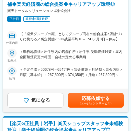
補◆楽天経済圏の総合提案◆キャリアアップ環境◎
すでに国内で約300店舗を展開、売上高も年々更新し続けてお
り、年齢ではなく実績等に応じてキャリアアップできる環境で
り、全国のお客様へ誰もが自由に愛車を選び、安心して楽しめる
す。
楽天トータルソリューションズ株式会社
環境を整備していくべく、今後も安定した更なる事業成長・店舗
正社員
業種未経験歓迎
拡大を目指し、安定した経営を継続していきます。
■社長様の想い：「一関で一番給与水準の高い会社」を創ります。
お客様満足度＝給与だと思います。
【「楽天グループの顔」としてグループ商材の総合提案×店舗づく
■同社の特徴：
りに携わる／所定労働7.5H×残業平均10～15H／月8日～休み】
スタッフのほとんどが5年以内に入社している職場で、どなたでも
仕事内容
楽天モバイルショップへ来店されるお客様に、スマートフォン・
活躍頂ける土俵がここにございます。やりがいと実績は、岩手県
料金プラン・楽天カード・楽天市場・楽天ポイントなど、楽天経
＜勤務地詳細＞岩手県内の店舗住所：岩手県 受動喫煙対策：屋内
でもトップクラスです。
済圏のサービスを総合的にご提案します。
全面禁煙変更の範囲：会社の定める事業所
単なる携帯販売ではなく、楽天グループ唯一の対面チャネルとし
勤務地
■モデル給与
て、お客様の生活を豊かにするトータルサポートを行うポジショ
30代販売長450万
＜予定年収＞506万円～654万円＜賃金形態＞月給制＜賃金内訳＞
ンです。
入社して1年で給与が100万ＵＰした社員も多数おります。
月額（基本給）：267,800円～374,350円＜月給＞267,800円～
給与
374,350円＜昇給有無＞有＜残業手当＞有＜給与補足＞※賞与年2
■具体的には：
変更の範囲：会社の定める業務
回※別途インセンティブ支給あり賃金はあくまでも目安の金額であ
◇お客様対応
り、選考を通じて上下する可能性があります。月給(月額)は固定手
・新規契約・機種変更の受付および提案
当を含めた表記です。
・料金プラン、楽天ポイント活用、楽天カード、各種サービス案
応募依頼する
気になる
内
（エージェントサービス）
・スマホ初期設定・データ移行サポート
・問い合わせ対応
【楽天G正社員｜岩手】楽天ショップスタッフ◆未経験
◇店舗運営
・シフト管理、教育、評価
歓迎｜楽天経済圏の総合提案◆キャリアアップ◎