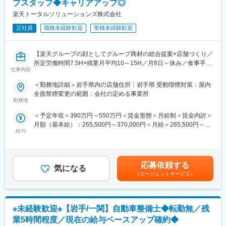
・在庫管理、売り場づくり、POP作成
プスタッフ◆キャリアアップ◎
【開催日時】
・KPI管理・数値振り返り
楽天トータルソリューションズ株式会社
7/2（木）17:00～20:30
・店舗会議・研修への参加
7/5（日）11:00～14:30
正社員
職種未経験歓迎
業種未経験歓迎
・キャンペーン企画など、集客に向けた取り組み
7/7（火）17:00～20:30
7/9（木）17:00～20:30
■キャリアパス：
【楽天グループの顔としてグループ商材の総合提案×店舗づくり／
7/14（火）17:00～20:30
スタッフ（R CREW）から店長を経てRSV（スーパーバイザー）
所定労働時間7.5H×残業月平均10～15H／月8日～休み／食事手当
7/16（木）17:00～20:30
へステップアップが可能です。RSV経験後はマネジメントや本部
仕事内容
あり】
7/19（日）11:00～14:30
への異動の道もあり、長期的にキャリア形成ができます。まずは
楽天モバイルショップに来店されるお客様へ、スマートフォン・
7/21（火）17:00～20:30
入社後1年で店長昇格を目指していただきます。
＜勤務地詳細＞岩手県内の店舗住所：岩手県 受動喫煙対策：屋内
料金プラン・楽天カード・楽天市場・楽天ポイントなど、楽天経
7/23（木）17:00～20:30
全面禁煙変更の範囲：会社の定める事業所
済圏の幅広いサービスを総合的にご提案します。単なる携帯販売
7/28（火）17:00～20:30
勤務地
■組織構成：
ではなく、楽天グループ唯一の対面チャネルとして、お客様の生
7/30（木）17:00～20:30
1店舗あたり店長1名、スタッフ5～15名で運営。チームワークを
＜予定年収＞390万円～550万円＜賃金形態＞月給制＜賃金内訳＞
活をより豊かにするトータルサポートを行うポジションです。
※ご応募時、参加可能日時をお知らせください。
重視し相談しやすい環境◎
月額（基本給）：265,500円～370,000円＜月給＞265,500円～
給与
370,000円＜昇給有無＞有＜残業手当＞有＜給与補足＞※賞与年2
【今回の選考会の特徴】
■具体的には：
変更の範囲：会社の定める業務
回※その他手当：食事手当※別途インセンティブ支給あり賃金はあ
・最短1日で内々定も可能！
◇お客様対応
くまでも目安の金額であり、選考を通じて上下する可能性があり
・Web開催のため、全国どこからでも参加可能
・新規契約・機種変更の受付および提案
ます。月給(月額)は固定手当を含めた表記です。
・未経験の方も歓迎！充実した研修制度あり
・料金プラン、楽天ポイント活用、楽天カード、各種サービスの
応募依頼する
気になる
案内
（エージェントサービス）
【選考会の概要】
・スマホの初期設定・データ移行サポート
・形式： Web開催（事前に企業セミナー動画をご視聴いただきま
・問い合わせ対応
す）
◇店舗運営
※未経験歓迎※【岩手/一関】自動車整備士◆転勤無／残
・内容： 面接（25分×2回 現場面接/HR面接）
・店舗での電話応対
・在庫管理、売り場づくり、POP作成
業5時間程度／現在の給与ベースアップ確約◆