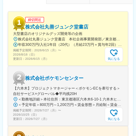
締切間近
株式会社丸善ジュンク堂書店
大型書店のオリジナルグッズ開発等の企画
株式会社丸善ジュンク堂書店 本社企画事業開発部／東京都中央区新川1-28-23 東京ダイヤビルディング5号館9階★東京メトロ「茅場町駅」徒歩8分★JR・東京メトロ「八丁堀駅」（B4出口）徒歩5分
年収300万円/入社1年目（20代）（月給23万円＋賞与年2回） 年収390万円/入社5年目（30代）（月給30万円＋賞与年2回）
掲載予定期間：
2026/6/15（月）
〜
2026/8/16（日）
気になる
更新日：
2026/6/15（月）
株式会社ポケモンセンター
【六本木】プロジェクトマネージャー＜ポケモンECを牽引する＞
自社サービス×グローバル◆平均残20H
＜勤務地詳細＞本社住所：東京都港区六本木6-10-1 六本木ヒルズ森タワー47F受動喫煙対策：屋内全面禁煙変更の範囲：会社の定める事業所（リモートワーク含む）
＜予定年収＞800万円～1,200万円＜賃金形態＞月給制＜賃金内訳＞月額（基本給）：598,822円～837,000円固定残業手当/月：109,011円～163,480円（固定残業時間25時間0分/月）超過した時間外労働の残業手当は追加支給＜月給＞707,833円～1,000,480円（一律手当を含む）＜昇給有無＞有＜残業手当＞有賃金はあくまでも目安の金額であり、選考を通じて上下する可能性があります。月給(月額)は固定手当を含めた表記です。
掲載予定期間：
2026/7/27（月）
〜
2026/10/25（日）
気になる
更新日：
2026/7/27（月）