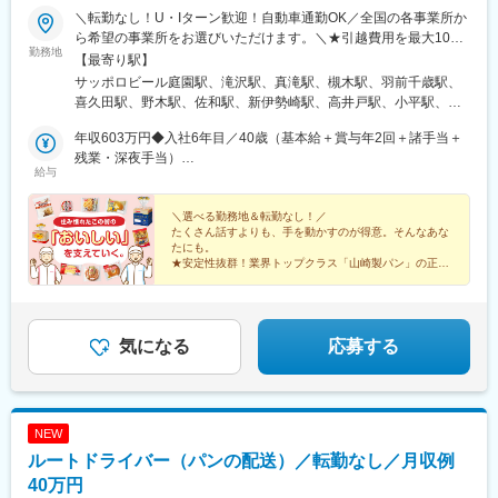
駅(愛知県)、竹村駅、桜井駅(愛知県)、若林駅(愛知県)、南栄駅、
＼転勤なし！U・Iターン歓迎！自動車通勤OK／全国の各事業所か
杉山駅、東岡崎駅、富士松駅、木曽川駅、妙興寺駅、尾張一宮
ら希望の事業所をお選びいただけます。＼★引越費用を最大10万
駅、蟹江駅、永和駅、春田駅、上社駅、尾張瀬戸駅、名古屋大学
勤務地
円まで補助！／「新しい場所で働きたい」という方を応援しま
【最寄り駅】
駅、荒子駅、ささしまライブ駅、八草駅(リニモ)、味美駅(名鉄
す！入社に伴う転居が必要な場合は、引越費用を最大10万円まで
サッポロビール庭園駅、滝沢駅、真滝駅、槻木駅、羽前千歳駅、
線)、中水野駅、竹鼻駅、羽島市役所前駅、美濃青柳駅、関市役所
会社が補助。新生活のスタートをサポートします！制度の詳細に
喜久田駅、野木駅、佐和駅、新伊勢崎駅、高井戸駅、小平駅、新
前駅、関駅(岐阜県)、穂積駅、岐南駅、土岐市駅、桜駅(三重県)、
ついては、お気軽にご相談ください！
秋津駅、北松戸駅、松戸新田駅、千葉みなと駅、国吉駅、八木崎
井田川駅、五十鈴ケ丘駅、斎宮駅、高茶屋駅、桔梗が丘駅、関駅
年収603万円◆入社6年目／40歳（基本給＋賞与年2回＋諸手当＋
駅、新座駅、東戸塚駅、鴨居駅、平塚駅、小杉駅、荻川駅、宮内
(三重県)、一身田駅、下深谷駅、川越富洲原駅、相可駅、龍安寺
残業・深夜手当）
駅(新潟県)、春江駅、屋代高校前駅、小井川駅、小田井駅、三河安
駅、高井田駅(地下鉄)、光明池駅、今里駅(地下鉄)、八尾南駅、総
給与
年収499万円◆入社1年目／35歳（基本給＋賞与年2回＋諸手当＋
城駅、関駅(三重県)、浜松駅、岸辺駅、河内松原駅、井原里駅、喜
持寺駅、富田駅(大阪府)、寝屋川市駅、高槻市駅、富雄駅、山瀬
残業・深夜手当）
志駅、伊勢田駅、向島駅、西神中央駅、溝口駅、総社駅、河戸帆
駅、鴨島駅、阿波半田駅、勝瑞駅、阿波山川駅、昭和町駅(香川
＼選べる勤務地＆転勤なし！／
待川駅、嘉川駅、北伊予駅、豊浜駅、鳴門駅、ししぶ駅、東多久
県)、鬼無駅、円座駅、綾川駅、造田駅、多度津駅、栗熊駅、観音
たくさん話すよりも、手を動かすのが得意。そんなあな
駅、西諫早駅、松橋駅、上本郷駅
寺駅(香川県)、八十場駅、伊予三芳駅、川之江駅、東比恵駅、新飯
たにも。
★安定性抜群！業界トップクラス「山崎製パン」の正社
塚駅、笹原駅、教育大前駅、小波瀬西工大前駅、遠賀野駅、南福
員
岡駅、筑後吉井駅、池尻駅、中原駅、佐賀駅、日田駅、光岡駅、
★ロイヤルブレッド、ランチパックなど誰もが知る人気
宮城野通駅、近鉄名古屋駅、新大阪駅、住吉駅(兵庫県・阪神線)、
製品をつくる♪
★未経験歓迎／学歴不問／人物重視の採用！
笹谷駅、陽東３丁目駅、中央前橋駅、西千葉駅、新千葉駅、下丸
気になる
応募する
子駅、向原駅(東京都)、笹塚駅、東長崎駅、淡路町駅、競艇場前
駅、京王多摩センター駅、宮ノ前駅、京王八王子駅、東門前駅、
比奈駅、南荒子駅、米野駅、八草駅、味美駅(東海交通線)、高井田
中央駅、長原駅(大阪府)、高槻駅、滝宮駅、雑餉隈駅、南友田駅、
仙台駅(地下鉄)、名古屋駅、御影駅(兵庫県・阪神線)、京成千葉
NEW
駅、千鳥町駅、東池袋四丁目駅、大手町駅(東京都)、多摩センター
ルートドライバー（パンの配送）／転勤なし／月収例
駅、荒川遊園地前駅、鈴木町駅
40万円