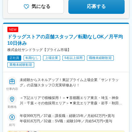
◆自分の時間も大切にできる
気になる
応募する
NEW
ドラッグストアの店舗スタッフ／転勤なしOK／月平均
10日休み
株式会社サンドラッグ【プライム市場】
正社員
転勤なし
上場企業
5名以上採用
職種未経験歓迎
業種未経験歓迎
未経験からスキルアップ！東証プライム上場企業「サンドラッ
グ」の店舗スタッフ◎充実研修あり！
仕事内容
＜下記エリアで積極採用！＞▼首都圏エリア東京・埼玉・神奈
川・千葉＜その他採用エリア＞▼東北エリア青森・岩手・秋田・
勤務地
宮城・山形・福島▼北関東エリア茨城・栃木・群馬▼甲信エリア
山梨・長野▼東海エリア愛知・静岡・三重・岐阜▼近畿エリア大
年収999万円／37歳：課長職：経験15年／月給62万円+賞与
阪・兵庫・京都・滋賀・奈良・和歌山▼中国エリア岡山・広島・
年収816万円／32歳：SV職：経験10年／月給54万円+賞与
鳥取・島根・山口▼九州エリア福岡・佐賀・長崎・大分・熊本・
給与
宮崎・鹿児島―― 社員区分について／下記3区分から希望をお聞