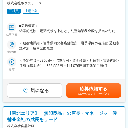
株式会社ネクステージ
ジなど選択肢も豊富。一人ひとりのなりたい姿、描きたいキャリ
（1）成果を出しやすい環境：
アを実現できます。
平均して月間約30～40件の商談に対して、成約率は約50％！
正社員
上場企業
成果を出した分は、インセンティブで還元（年平均60万）。個人
■入社後の教育体制
ノルマではなく店舗全体で売上目標を設定しています。
入社後の2週間の導入研修をはじめ、多彩な研修で成長をサポー
■業務概要：
ト。各々の役職や志向性に合わせた能力開発の制度も充実してい
（2）年齢や経験にかかわらず、スピード昇給・昇格が可能：
納車前点検、定期点検を中心とした整備業務全般を担当いただき
ます。
仕事内容
定性＋定量の両面で明確な評価基準を設定。「次に何ができれば
ます。
良いか」が明確にあり、自身の実績や頑張りがダイレクトに評価
勤務場所については面接での相談になり、基本的には希望を考慮
＜勤務地詳細＞岩手県内の各店舗住所：岩手県内の各店舗 受動喫
■働き方
されます。
いたします。
煙対策：屋内全面禁煙
・年休108日＋有休(義務日数)5日＋ライフサポート休暇7日
勤務地
・平均残業時間15.24時間/月
（3） 圧倒的な知名度、豊富な商品数により得られる商談機会の
■業務内容詳細：
＜予定年収＞530万円～730万円＜賃金形態＞月給制＜賃金内訳＞
多さ：
整備士として、点検業務・整備業務・各種用品取り付けを中心に
変更の範囲：会社の定める業務
月額（基本給）：322,552円～414,076円固定残業手当/月：
安定した集客＋世界最大級の中古車データベースの保有によっ
お任せします。具体的には業務の7割程度が点検・整備業務、残り
給与
87,948円～112,924円（固定残業時間28時間0分/月）超過した時
て、お客様のご要望に合わせて最適な1台を提案できます。
が修理、車検です。
間外労働の残業手当は追加支給＜月給＞410,500円～527,000円
また、業務管理（仕事量・生産性管理）、労務管理、安心安全の
（一律手当を含む）＜昇給有無＞有＜残業手当＞有＜給与補足＞■
■福利厚生：
管理、コスト管理、責任者としての対応もお任せいたします。
昇給：年1回（営業成績と業務能力を加味して評価）■賞与・年2
家賃補助、社宅制度、子供手当等充実しており、健康経営優良法
※重整備はほとんど外注しているため、体への負担も少なめ
応募依頼する
気になる
回■上記はグローバル型の給与詳細です。■地域型、中域型の給与
人2025への認定実績あり！
（エージェントサービス）
は職務内容欄に記載をしています。賃金はあくまでも目安の金額
■転勤について：
であり、選考を通じて上下する可能性があります。月給(月額)は固
■多様なキャリアパス：
地域型、中域型、グローバル型を選択可能です。
定手当を含めた表記です。
年齢・入社歴関係なく全社員に挑戦の機会が与えられます。セー
・地域型：自宅から30km圏内にのみ配属 ※工場長・課長職まで
ルスリーダーなどで営業フロントを極めるのもよし、店舗経営者
【東北エリア】「無印良品」の店長・マネージャー候
昇格可
を目指せる「ストアプロ制度」、本部へのキャリアチェンジなど
・中域型：エリア内での転勤あり ※部長職まで昇格可
補◆全社の成長をリード
の選択肢も豊富。一人ひとりのなりたい姿、描きたいキャリアを
・グローバル型：全国転勤あり
株式会社良品計画
実現できます。