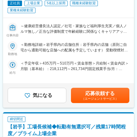
■魅力ポイント
正社員
上場企業
5名以上採用
職種未経験歓迎
入社後の2週間の導入研修をはじめ、多彩な研修で成長をサポート
（1）お客様に誠実な社風
し、それぞれの役職や志向性に合わせた能力開発の制度も充実し
業種未経験歓迎
IDOMは他社の不祥事が起こる前から工場の透明性確保に力を入れ
ています。
てきました。他社は非上場も多い中、東証プライム上場で業績も
開示しております。
～健康経営優良法人認定／社宅・家族など福利厚生充実／個人ノ
■当社について：
ルマ無し／正当な評価制度で年齢経験に関係なくキャリアアップ
『日本のガリバーから世界のIDOMへ』東証プライム上場でクルマ
仕事内容
（2）年齢や経験にかかわらず、スピード昇給・昇格が可能
／東証プライム上場／中古車販売実績業界トップクラス～
買取実績、中古車販売実績共に業界トップクラスの会社です。
入社者の定性＋定量の両面で明確な評価基準を設定。個人ノルマ
https://idom-inc.com/recruit/career-sales/
＜勤務地詳細＞岩手県内の店舗住所：岩手県内の店舗（原則ご自
は無く店舗で予算を追っているため、チーム全体で頑張れる仕組
全国に約460店舗展開し、業界実績トップクラスを誇る中古車販
宅から通勤可能な店舗への配属を予定しています） 受動喫煙対
みとなっています。未経験から1年で店長昇格した実例も多数あ
売店「ガリバー」で、
勤務地
策：屋内全面禁煙
り。
ご来店されたお客様との商談から店舗運営まで幅広く行っていた
＜予定年収＞435万円～510万円＜賃金形態＞月給制＜賃金内訳＞
だきます。
月額（基本給）：218,112円～261,734円固定残業手当/月：
（3） 圧倒的な知名度、豊富な商品数により得られる商談機会の
給与
31,888円～38,266円（固定残業時間20時間0分/月）超過した時間
多さ：
■業務内容：
外労働の残業手当は追加支給＜月給＞250,000円～300,000円（一
安定した集客＋世界最大級の中古車データベースを保有。平均し
・お客様との提案商談（自動車の販売、買取、その他サービスの
律手当を含む）＜昇給有無＞有＜残業手当＞有＜給与補足＞※想定
て月間約30～40件の商談に対して、成約率は約50％！
ご提案）
年収には平均インセンティブ(60万)を含みます。※配属先により地
・来店集客活動（webサイトへの情報登録、店舗ブログの更新な
応募依頼する
気になる
域手当 ※昇給年1回 ※賞与年2回(平均3ヶ月分)【年収モデル】年収
（4）働きやすさ
ど）
（エージェントサービス）
450万円 入社2年目 店舗スタッフ年収634万円 入社4年目 営業主任
年休108日＋有休(義務日数)5日＋ライフサポート休暇7日
・その他店舗運営業務など
年収855万円 入社6年目 店長賃金はあくまでも目安の金額であ
GWやお盆、年末年始に連休を取得する方が多く全社員が120日休
り、選考を通じて上下する可能性があります。月給(月額)は固定手
暇取得できております。
■組織構成：
当を含めた表記です。
締切間近
1店舗あたり約6名程度、一部10名以上の社員がいる大型店舗もあ
■多様なキャリアパス
ります。
【岩手】工場長候補◆転勤有無選択可／残業17時間程
年齢・入社歴関係なく全社員に挑戦の機会が与えられます。店舗
度／プライム上場企業
経営者を目指せる「ストアプロ制度」、本部へのキャリアチェン
■魅力ポイント：