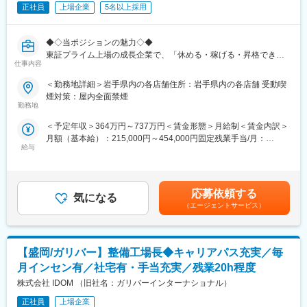
り）など多彩なキャリアを目指せます。
正社員
上場企業
5名以上採用
・配属先では3段階のOJT形式にて業務を習得。
・同社内はもちろん子会社も複数あり、ブランド買取、ハウスク
・Webで商品や業務について学習する『バイク王カレッジ』など
リーニング事業なども展開しており幅広いキャリアパスがござい
もあり
ます。
◆◇当ポジションの魅力◇◆
※ほとんどが未経験入社者ですが、潤沢な研修制度により安心して
東証プライム上場の成長企業で、「休める・稼げる・昇格でき
早期活躍を目指せる環境です！
仕事内容
変更の範囲：会社の定める業務
る」を同時に叶えられる整備士募集です！
＜勤務地詳細＞岩手県内の各店舗住所：岩手県内の各店舗 受動喫
■魅力
★年間休日125日／残業月平均17hで無理なく働ける
煙対策：屋内全面禁煙
・未経験からスタンダード上場の安定基盤の当社の正社員として
★入社3年で年収＋約200万円の実績あり
勤務地
長期就業が叶います！
★20代で工場長昇格・年収1,000万円超の事例も
・社割などバイク好きの方に嬉しい福利厚生はもちろん、独自休
＜予定年収＞364万円～737万円＜賃金形態＞月給制＜賃金内訳＞
★新規出店が続き、ポストが空くのを待たずに昇格可能
暇や諸手当など福利厚生も充実◎
月額（基本給）：215,000円～454,000円固定残業手当/月：
★国産車から輸入車まで、メーカーに縛られない整備経験が積め
給与
45,000円～73,000円（固定残業時間27時間0分/月）超過した時間
る
■働き方
外労働の残業手当は追加支給＜月給＞260,000円～527,000円（一
・月10日休み／年休120日でライフワークバランス◎
律手当を含む）＜昇給有無＞有＜残業手当＞有＜給与補足＞■昇給
■業務概要
Ｌ月5回、曜日固定の店休日あり※商業施設を除く
年１回（営業成績と業務能力を加味して評価）■賞与年2回■モデ
中古車・新車を扱う当社各店舗にて、納車前点検・定期点検を中
応募依頼する
Ｌ4連休の取得実績あり／平均有給休暇取得日数13.5日
気になる
ル年収工場長：～1020万円チーフ：～737万円一般職：～480万
心とした整備業務全般をお任せします。
（エージェントサービス）
・転居を伴う転勤は本人の同意なしでございません。
円賃金はあくまでも目安の金額であり、選考を通じて上下する可
・長期就業◎：育休産休取得率100％、時短勤務100％
能性があります。月給(月額)は固定手当を含めた表記です。
■業務詳細
・法定点検・定期点検
■キャリアパス：
【盛岡/ガリバー】整備工場長◆キャリアパス充実／毎
・一般整備、軽整備
店長やエリアマネージャーといったマネジメントの道、買取・販
・各種用品の取り付け
月インセン有／社宅有・手当充実／残業20h程度
売のエキスパート、本社職へのキャリアチェンジ（過去実績あ
・車検対応、簡単な修理対応
株式会社 IDOM （旧社名：ガリバーインターナショナル）
り）など多彩なキャリアを目指せます。
※重整備は外注が中心のため、体への負担は少なめ
同社内はもちろん子会社も複数あり、ブランド買取、ハウスクリ
※完全予約制のため、突発的な残業やサービス残業はありません
正社員
上場企業