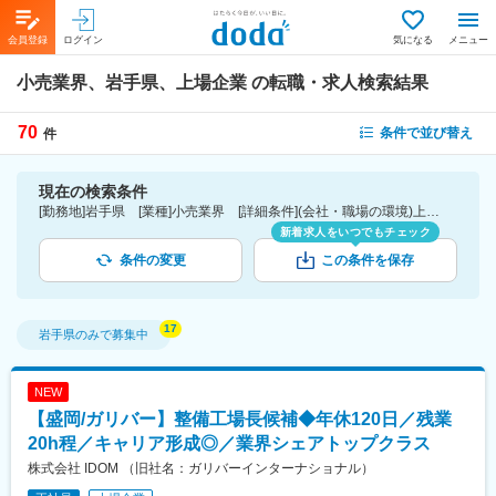
会員登録
ログイン
気になる
メニュー
小売業界、岩手県、上場企業
の転職・求人検索結果
70
条件で並び替え
件
現在の検索条件
[勤務地]岩手県 [業種]小売業界 [詳細条件](会社・職場の環境)上場企業
新着求人をいつでもチェック
条件の変更
この条件を保存
岩手県
のみで募集中
NEW
【盛岡/ガリバー】整備工場長候補◆年休120日／残業
20h程／キャリア形成◎／業界シェアトップクラス
株式会社 IDOM （旧社名：ガリバーインターナショナル）