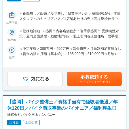
■組織構成：30代～40代後半中心に活躍中。9割が中途入社です。
■魅力ポイント：
＜夜勤無し／販売ノルマ無し／残業平均6.6h／離職率6.5%／本部
（1）お客様に誠実な社風
■当社について：
スタッフへのキャリアパス／1店舗あたりの売上高は継続伸長中！
IDOMは他社の不祥事が起こる前から工場の透明性確保に力を入れ
『日本のガリバーから世界のIDOMへ』東証プライム上場でクルマ
仕事内容
／業績好調につき出店強化！＞
てきました。他社は非上場も多い中、東証プライム上場で業績も
買取実績、中古車販売実績共に業界トップクラスの会社です。
開示。25年2月期決算は過去最高売上の約4,967億円を記録してい
＜勤務地詳細1＞盛岡市内各店舗住所：岩手県盛岡市 受動喫煙対
■当社の魅力：
ます。
策：屋内全面禁煙＜勤務地詳細2＞北上市内各店舗住所：岩手県北
〇自動発注システム
勤務地
上市 受動喫煙対策：屋内全面禁煙＜勤務地詳細3＞奥州市内各店
発注や在庫管理は、自動システムを導入しています。需要予測な
（2）年齢や経験にかかわらず、スピード昇給・昇格が可能
舗住所：岩手県奥州市 受動喫煙対策：屋内全面禁煙
＜予定年収＞300万円～450万円＜賃金形態＞月給制補足事項なし
ども自動で行い、人気商品の発注などで迷うことはありません！
入社者の定性＋定量の両面で明確な評価基準を設定。個人ノルマ
＜賃金内訳＞月額（基本給）：185,000円～310,000円＜月給＞
お客様対応に専念できます。
は無く店舗で予算を追っているため、チーム全体で頑張れる仕組
給与
185,000円～310,000円＜昇給有無＞有＜残業手当＞有＜給与補足
自動発注率98%。お客様からの急な大量発注など無い限り原則自
みとなっています。未経験から1年で店長昇格した実例も多数あ
＞■賞与：年2回■昇給：あり■その他固定手当：登録販売者手当(管
動発注での対応です。
り。
理者10,000円、研修中5,000円)■モデル年収例年収467万円 ／ 30
店舗の全商品を発注するのに30分もかかりません。
歳 店長職 経験8年年収590万円 ／ 35歳 スーパーバイザー職 経験
〇販売ノルマ無し
（3） 圧倒的な知名度、豊富な商品数により得られる商談機会の
応募依頼する
気になる
13年年収736万円 ／ 40歳 マネージャー職 経験18年賃金はあくま
販売ノルマで苦しい思いをされていませんか。
多さ：
（エージェントサービス）
でも目安の金額であり、選考を通じて上下する可能性がありま
当社では販売ノルマは一切ありません。ノルマを気にせずのびの
安定した集客＋世界最大級の中古車データベースを保有。平均し
す。月給(月額)は固定手当を含めた表記です。
び活躍できる環境です。
て月間約30～40件の商談に対して、成約率は約50％！
〇「働きやすさ」を徹底追及！
【盛岡】バイク整備士／資格手当有で経験者優遇／年
当ポジションに於ける残業平均は6.6時間。自動発注を含め現場オ
■多様なキャリアパス：
ペレーションの効率化に積極的に投資をしてきた賜物です。
年齢・入社歴関係なく全社員に挑戦の機会が与えられます。店舗
休120日／バイク買取事業のパイオニア／福利厚生◎
また店舗の営業時間は22時まで！夜勤シフトもありません。
経営者を目指せる「ストアプロ制度」、本部へのキャリアチェン
株式会社バイク王＆カンパニー
原則一日あたりの拘束時間は9時間（休憩60分／実働8時間）！長
ジなど選択肢も豊富。一人ひとりのなりたい姿、描きたいキャリ
時間拘束も発生しない環境です。
正社員
上場企業
アを実現できます。
〇本部スタッフのへの挑戦も可能