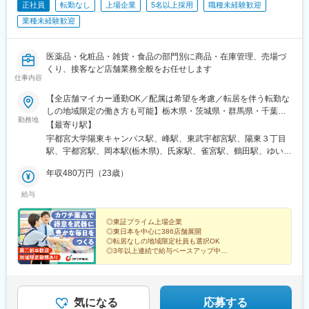
に受け取れるアプリです。現在は6店舗で先行運用中で、ユーザー
変更の範囲：会社の定める業務
正社員
転勤なし
上場企業
5名以上採用
職種未経験歓迎
や店舗スタッフの声をもとに改善を重ねています。開発は完全内
業種未経験歓迎
製で、プロダクトも組織も成長途上。仕組みづくりから関われる
フェーズで、技術的にも文化的にも挑戦の余地が豊富です。
医薬品・化粧品・雑貨・食品の部門別に商品・在庫管理、売場づ
■ユーザーの声がプロダクトに直結する開発環境
くり、接客など店舗業務全般をお任せします
現場からのフィードバックがそのままプロダクトに反映されるた
仕事内容
め、自分の仕事がユーザー体験に直結する実感を得られます。
【全店舗マイカー通勤OK／配属は希望を考慮／転居を伴う転勤な
「便利になった」「使いやすくなった」といった声が届くこと
しの地域限定の働き方も可能】栃木県・茨城県・群馬県・千葉
で、エンジニアとしてのやりがいを強く感じられる環境です。
勤務地
県・埼玉県・福島県・宮城県・山形県・岩手県・長野県・静岡
【最寄り駅】
県・山梨県のいずれかの店舗★栃木（特に宇都宮周辺から北
■裁量と挑戦を楽しめる技術的フィールド
宇都宮大学陽東キャンパス駅、峰駅、東武宇都宮駅、陽東３丁目
部）・茨城全域・福島（特に郡山、白河、会津、南相馬）・群馬
モバイル・バックエンド・インフラまで幅広い技術スタックを活
駅、宇都宮駅、岡本駅(栃木県)、氏家駅、雀宮駅、鶴田駅、ゆいの
全域・宮城全域で、積極採用中！※選考時に【ナショナル社員（転
用しており、専門性を活かしながら他領域にも挑戦可能。技術選
杜中央駅、西那須野駅、那須塩原駅、矢板駅、大谷向駅、下野大
居を伴う転勤あり）】【エリア社員（自宅通勤圏内でのみ異動あ
年収480万円（23歳）
定やアーキテクチャ設計にも関われるため、裁量を持って開発に
沢駅、日光駅、黒磯駅、大金駅、黒田原駅、高久駅、足利駅、野
り）】のどちらを選択するか確認させていただきます。※ナショナ
取り組めます。新しい技術への好奇心を持ち、試行錯誤を楽しめ
州山辺駅、福居駅、小山駅、間々田駅、堀米駅、佐野市駅、佐野
給与
ル社員は転居に伴う費用（敷金・礼金・家賃、引っ越し代）は全
る方には最適な環境です。
駅、田沼駅、栃木駅、岩舟駅、大平下駅、野州平川駅、新栃木
額会社負担（社内規定あり）。※店舗所在地については、当社ホー
駅、赤塚駅、高浜駅(茨城県)、潮来駅、常陸多賀駅、荒川沖駅、石
ムページを参照ください。※受動喫煙対策／オフィス内完全禁煙
◎東証プライム上場企業
岡駅、南石下駅、偕楽園駅、岩瀬駅、牛久駅、大洗駅、笠間駅、
◎東日本を中心に386店舗展開
変更の範囲：会社の定める業務
鹿島神宮駅、十王駅、神立駅、磯原駅、大津港駅、古河駅、佐和
◎転居なしの地域限定社員も選択OK
駅、下菅谷駅、下館二高前駅、下館駅、大宝駅、静駅、高萩駅、
◎3年以上連続で給与ベースアップ中
◎年間休日118日
小木津駅、研究学園駅、つくば駅、みどりの駅、土浦駅、友部
◎月平均残業20h未満、深夜勤務なし
駅、上菅谷駅、那珂湊駅、銚子駅、東水戸駅、七光台駅、常陸太
◎家族手当・住宅手当など福利厚生充実
田駅、常陸大宮駅、勝田駅、ひたち野うしく駅、日立駅、藤代
駅、新鉾田駅、水海道駅、南守谷駅、守谷駅、結城駅、水戸駅、
気になる
応募する