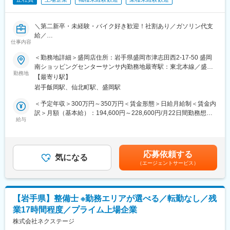
（2）バイクのメーカーや年式などの情報をタブレットに入力し
ンを用意
て、査定担当に送信します。（入力マニュアルが用意されている
社内表彰制度といった評価制度もございます！
ため、特別な経験・知識は不要です）
＼第二新卒・未経験・バイク好き歓迎！社割あり／ガソリン代支
（3）査定結果（買取額）をお客様に提示します。
給／
（4）買取が成立したら、バイクをトラック（AT可）に乗せて帰
仕事内容
【入社後は座学でビジネスマナーやバイクの知識から学べて安心
社します。
◆正社員デビューも歓迎／店長やエリアマネージャー・本社職へ
＜勤務地詳細＞盛岡店住所：岩手県盛岡市津志田西2-17-50 盛岡
※訪問数は1日3～4件程度。お伺いしたお客様の8割程度が買取成
のキャリアUPも◆社割あり／車・バイク通勤可能・ガソリン代支
南ショッピングセンターサンサ内勤務地最寄駅：東北本線／盛岡
立しています。
給／正社員◆知名度抜群の東証スタンダード上場／残業10Ｈ】
勤務地
駅受動喫煙対策：屋内喫煙可能場所あり変更の範囲：会社の定め
【最寄り駅】
る事業所
■ポジションの魅力
岩手飯岡駅、仙北町駅、盛岡駅
当社の運営する店舗での接客・販売をお任せします。
・営業成績だけでなくしっかりと頑張りを評価する社風◎
＜予定年収＞300万円～350万円＜賃金形態＞日給月給制＜賃金内
Ｌ役員等上位者が月半分くらい現場に足を運んでおり、活躍して
■業務内容
訳＞月額（基本給）：194,600円～228,600円/月22日間勤務想定
る方や頑張っている方を評価します！
店舗販売のため、飛込み営業はありません。
給与
固定残業手当/月：35,400円～51,400円（固定残業時間25時間0分/
（場合によっては他部門のオファーがあったりもします）
来店されたお客様をメインに、接客・販売の業務となります。
月）超過した時間外労働の残業手当は追加支給＜想定月額＞
（1）バイク、バイクパーツ、バイクアクセサリー、ウェアの販売
230,000円～280,000円（一律手当を含む）＜昇給有無＞有＜残業
■働き方
（2）通販サイトに掲載するバイクの写真撮影
手当＞有＜給与補足＞※年収は経験・スキルを基に決定■業績連動
・月10日休み／年休120日でライフワークバランス◎
応募依頼する
（3）各種バイク保険の対応
気になる
型賞与：年2回※会社業績による■昇給：年1回※人事考課による■実
Ｌ月5回、曜日固定の店休日あり※商業施設を除く
（エージェントサービス）
（4）納車対応（書類作成、納車）、納車後のアフターフォローな
績：・年収346万円（月収26万円）／24歳 副店長職 経験2年・年
Ｌ4連休の取得実績あり
ど
収420万円（月収35万円）／35歳 店長職 経験6年・年収588万円
・転居を伴う転勤は本人の同意なしでございません。
※販売店の場合でもお持ち込みのバイクの買取査定業務を行うこと
／38歳 マネージャー 入社8年目賃金はあくまでも目安の金額であ
・モデル年収：年収420万円（月収35万円）／経験6年
もあります。
り、選考を通じて上下する可能性があります。月給(月額)は固定手
【岩手県】整備士 ※勤務エリアが選べる／転勤なし／残
当を含めた表記です。
■キャリアパス
業17時間程度／プライム上場企業
■研修フォロー体制
・ 店長やエリアマネージャーといったマネジメントの道、買取・
＜未経験ＯＫ◎座学でビジネスマナーやバイクの知識などからし
株式会社ネクステージ
販売のエキスパート、本社職へのキャリアチェンジ（過去実績あ
っかり学べる！＞