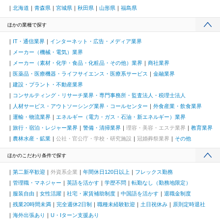
北海道
青森県
宮城県
秋田県
山形県
福島県
ほかの業種で探す
IT・通信業界
インターネット・広告・メディア業界
メーカー（機械・電気）業界
メーカー（素材・化学・食品・化粧品・その他）業界
商社業界
医薬品・医療機器・ライフサイエンス・医療系サービス
金融業界
建設・プラント・不動産業界
コンサルティング・リサーチ業界・専門事務所・監査法人・税理士法人
人材サービス・アウトソーシング業界・コールセンター
外食産業・飲食業界
運輸・物流業界
エネルギー（電力・ガス・石油・新エネルギー）業界
旅行・宿泊・レジャー業界
警備・清掃業界
理容・美容・エステ業界
教育業界
農林水産・鉱業
公社・官公庁・学校・研究施設
冠婚葬祭業界
その他
ほかのこだわり条件で探す
第二新卒歓迎
外資系企業
年間休日120日以上
フレックス勤務
管理職・マネジャー
英語を活かす
学歴不問
転勤なし（勤務地限定）
服装自由
女性活躍
社宅・家賃補助制度
中国語を活かす
退職金制度
残業20時間未満
完全週休2日制
職種未経験歓迎
土日祝休み
原則定時退社
海外出張あり
U・Iターン支援あり