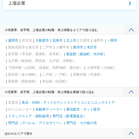
上場企業
小売業界、岩手県、上場企業の転職・求人情報をエリアで絞り込む
盛岡市
宮古市
大船渡市
花巻市
北上市
久慈市
遠野市
一関市
陸前高田市
釜石市
二戸市
八幡平市
奥州市
滝沢市
岩手郡（雫石町、葛巻町、岩手町）
紫波郡（紫波町、矢巾町）
九戸郡（軽米町、野田村、九戸村、洋野町）
下閉伊郡（山田町、岩泉町、田野畑村、普代村）
上閉伊郡（大槌町）
胆沢郡（金ケ崎町）
二戸郡（一戸町）
西磐井郡（平泉町）
和賀郡（西和賀町）
気仙郡（住田町）
小売業界、岩手県、上場企業の転職・求人情報を業種で絞り込む
百貨店
食品・GMS・ディスカウントストア
コンビニエンスストア
ホームセンター
自動車ディーラー
通信販売・ネット販売
ドラッグストア・調剤薬局
専門店（家電量販店）
専門店（アパレル・アクセサリー）
専門店・その他小売
ほかのエリアで探す