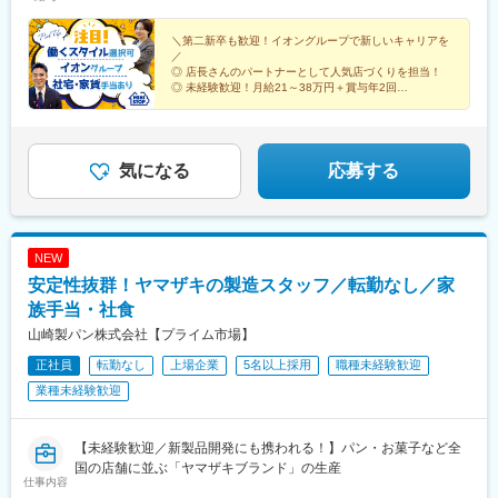
へ配属いたします。・仙台東七番丁店（宮城県）・国分寺南町2丁
人2025への認定実績あり！
河駅、上松川駅、高子駅、原ノ町駅、松川駅、二本松駅、梁川駅
目店（東京）・イオンタワー店（千葉県）・名古屋駅西店（愛知
(福島県)、庭坂駅、南福島駅、赤塚駅、竜ケ崎駅、安食駅、下総橘
県）・神戸住吉店（兵庫県）・大阪宮原5丁目店（大阪府）※受動
＼第二新卒も歓迎！イオングループで新しいキャリアを
■多様なキャリアパス：
駅、小絹駅、友部駅、野木駅、ひたち野うしく駅、研究学園駅、
／
喫煙対策：就業時間内禁煙／敷地内禁煙※自動車通勤OK（店舗に
年齢・入社歴関係なく全社員に挑戦の機会が与えられます。セー
鹿島神宮駅、つくば駅、岩間駅、田島駅、西那須野駅、小山駅、
◎ 店長さんのパートナーとして人気店づくりを担当！
よる）★詳しい所在地は、当社HPをご覧ください（「会社概要」
ルスリーダーなどで営業フロントを極めるのもよし、店舗経営者
自治医大駅、宇都宮大学陽東キャンパス駅、藪塚駅、細谷駅(群馬
◎ 未経験歓迎！月給21～38万円＋賞与年2回
欄にURLあり）。
◎ 社宅・家賃手当あり／安定基盤で長く活躍
を目指せる「ストアプロ制度」、本部へのキャリアチェンジなど
県)、群馬総社駅、木崎駅、太田駅(群馬県)、岩宿駅、前橋駅、井
◎ 将来は商品開発・経理・採用など他部署にも挑戦可能
の選択肢も豊富。一人ひとりのなりたい姿、描きたいキャリアを
野駅(群馬県)、国定駅、新伊勢崎駅、竜舞駅、渋川駅、西小泉駅、
実現できます。
世良田駅、谷塚駅、越谷レイクタウン駅、和光市駅、新狭山駅、
新所沢駅、流山駅、東浦和駅、杉戸高野台駅、東岩槻駅、三郷中
気になる
応募する
■入社後の教育体制：
央駅、西武球場前駅、羽生駅、霞ケ関駅(埼玉県)、川角駅、岡部
入社後の2週間の導入研修をはじめ、多彩な研修で成長をサポート
駅、本川越駅、武蔵嵐山駅、つきのわ駅、坂戸駅(埼玉県)、高麗川
し、それぞれの役職や志向性に合わせた能力開発の制度も充実し
駅、小前田駅、姉ケ崎駅、上総亀山駅、俵田駅、君津駅、上総三
ています。
又駅、木更津駅、大原駅(千葉県)、佐貫町駅、本納駅、茂原駅、東
NEW
金駅、みどり台駅、常盤平駅、京成中山駅、検見川浜駅、芝山千
安定性抜群！ヤマザキの製造スタッフ／転勤なし／家
■当社について：
代田駅、成田空港駅(鉄道)、市役所前駅(千葉県)、大森駅(東京
『日本のガリバーから世界のIDOMへ』東証プライム上場でクルマ
都)、武蔵新田駅、新大塚駅、代田橋駅、千川駅、小田急永山駅、
族手当・社食
買取実績、中古車販売実績共に業界トップクラスの会社です。
小川町駅(東京都)、是政駅、古淵駅、矢川駅、東武練馬駅、西調布
山崎製パン株式会社【プライム市場】
https://idom-inc.com/recruit/career-sales/
駅、小田急多摩センター駅、小台駅、祖師ケ谷大蔵駅、赤羽駅、
正社員
転勤なし
上場企業
5名以上採用
職種未経験歓迎
八王子駅、片倉駅、川崎大師駅、立場駅、中田駅(神奈川県)、相武
台下駅、南橋本駅、香川駅、相原駅、本厚木駅、茅ケ崎駅、辻堂
業種未経験歓迎
駅、六会日大前駅、生田駅(神奈川県)、橋本駅(神奈川県)、下曽我
駅、御殿場駅、ジヤトコ前駅、城ケ崎海岸駅、大場駅、三島二日
町駅、静岡駅、岳南原田駅、遠州病院駅、菊川駅(静岡県)、常葉大
【未経験歓迎／新製品開発にも携われる！】パン・お菓子など全
学前駅、曳馬駅、大森駅(静岡県)、金指駅、掛川市役所前駅、浜松
国の店舗に並ぶ「ヤマザキブランド」の生産
仕事内容
駅、諏訪町駅、二川駅、東田駅、北岡崎駅、愛知大学前駅、大門