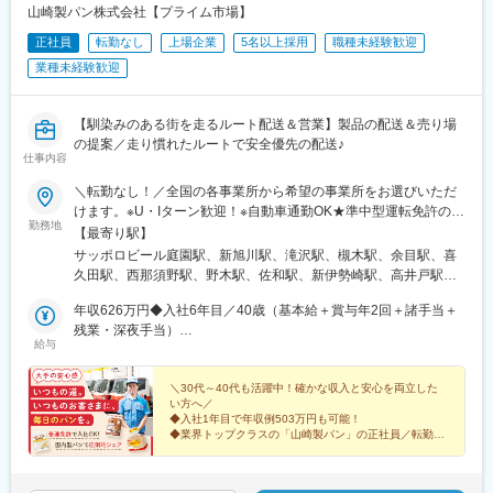
山崎製パン株式会社【プライム市場】
正社員
転勤なし
上場企業
5名以上採用
職種未経験歓迎
業種未経験歓迎
【馴染みのある街を走るルート配送＆営業】製品の配送＆売り場
の提案／走り慣れたルートで安全優先の配送♪
仕事内容
＼転勤なし！／全国の各事業所から希望の事業所をお選びいただ
けます。※U・Iターン歓迎！※自動車通勤OK★準中型運転免許の取
勤務地
得もサポート♪準中型運転免許をお持ちでない方については、実習
【最寄り駅】
期間中に準中型運転免許を取得していただきます。もちろん取得
サッポロビール庭園駅、新旭川駅、滝沢駅、槻木駅、余目駅、喜
費用は会社負担！教習所へ通う時間も勤務時間として取り扱いま
久田駅、西那須野駅、野木駅、佐和駅、新伊勢崎駅、高井戸駅、
す。＼★引越費用を最大10万円まで補助！／「新しい場所で働き
小平駅、北松戸駅、国吉駅、千葉みなと駅、新座駅、八木崎駅、
たい」という方を応援します！入社に伴う転居が必要な場合は、
年収626万円◆入社6年目／40歳（基本給＋賞与年2回＋諸手当＋
東戸塚駅、鴨居駅、平塚駅、荻川駅、直江津駅、宮内駅(新潟県)、
引越費用を最大10万円まで会社が補助。新生活のスタートをサポ
残業・深夜手当）
小杉駅、春江駅、敦賀駅、屋代高校前駅、小井川駅、小田井駅、
給与
ートします！制度の詳細については、お気軽にご相談ください！
年収519万円◆入社1年目／35歳（基本給＋賞与年2回＋諸手当＋
三河安城駅、西富士宮駅、浜松駅、岸辺駅、河内松原駅、向島
残業・深夜手当）
駅、綾部駅、西神中央駅、溝口駅、ひこね芹川駅、関駅(三重県)、
＼30代～40代も活躍中！確かな収入と安心を両立した
総社駅、河戸帆待川駅、周布駅、嘉川駅、北伊予駅、豊浜駅、鳴
い方へ／
門駅、ししぶ駅、東多久駅、西諫早駅、鶴崎駅、松橋駅、青井岳
◆入社1年目で年収例503万円も可能！
駅
◆業界トップクラスの「山崎製パン」の正社員／転勤な
し
◆人柄重視のポテンシャル採用
◆普通免許で入社OK！