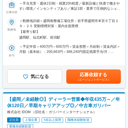
～手当充実・週休2日制・残業20h程度／最新設備と快適で働きや
・来店集客活動（Webサイトへの情報登録、店舗ブログの更新な
年齢・入社歴関係なく全社員に挑戦の機会が与えられます。セー
すい環境／インセンティブあり／東証1部・業界で圧倒的なシェア
ど）
ルスリーダーで営業フロントを極めるのもよし、店舗経営者を目
仕事内容
を誇り、世界NO.1を目指す～
・パートナーマネジメント（外部取り引き企業様）
指せる「ストアプロ制度」、本部へのキャリアチェンジなどの選
・人材マネジメント、教育育成
択肢も豊富。
＜勤務地詳細＞盛岡南整備工場住所：岩手県盛岡市本宮６丁目２
業界実績トップクラスを誇る中古車販売店「ガリバー」の整備工
・お客様との提案商談（自動車の販売、買取、その他サービスの
９－２５ 受動喫煙対策：屋内全面禁煙
場において、整備業務をお任せします！オイルやワイパー交換と
ご提案）
勤務地
■当社について：
【最寄り駅】
いった簡単な整備業務から定期点検や納車前整備まで担当しま
・その他店舗運営業務
『日本のガリバーから世界のIDOMへ』東証プライム上場でクルマ
盛岡駅、仙北町駅、前潟駅
す。
買取実績、中古車販売実績共に業界トップクラスの会社です。
■組織構成：
＜予定年収＞400万円～600万円＜賃金形態＞月給制＜賃金内訳＞
■具体的な業務
1店舗あたり約6名程度、一部10名以上の社員がいる大型店舗もあ
変更の範囲：会社の定める業務
月額（基本給）：200,663円～388,240円固定残業手当/月：
・お客様の車の納車前点検・購入後の整備業務
ります。
給与
29,337円～56,760円（固定残業時間20時間0分/月）超過した時間
・定期点検、法定点検、一般修理、消耗品・部品交換などの軽整
外労働の残業手当は追加支給＜月給＞230,000円～445,000円（一
備
■福利厚生：
律手当を含む）＜昇給有無＞有＜残業手当＞有＜給与補足＞※選考
・電装パーツの取り付け、脱着
家賃補助、社宅制度、子供手当等完備。健康経営優良法人2025に
の中で前職経験などお伺いしたうえで「入社時条件」を決定させ
応募依頼する
・お客様への作業内容説明 等
も認定！
気になる
ていただきます※月給＋インセンティブ（毎月）となります※イン
（エージェントサービス）
センティブ平均20,000円～50,000円賃金はあくまでも目安の金額
■その後のキャリア
■多様なキャリアパス：
であり、選考を通じて上下する可能性があります。月給(月額)は固
さらに技術を磨き続けていく他、整備工場長や複数の統括拠点を
年齢・入社歴関係なく全社員に挑戦の機会が与えられます。大型
定手当を含めた表記です。
マネジメントするスーパーバイザー/マネージャー等
店舗の店舗経営者を目指せるストアプロ制度や、人事・企画とい
【盛岡／未経験◎】ディーラー営業◆年収435万～／年
った本部へのキャリアチェンジなどの選択肢も豊富。
休120日／早期キャリアアップ◎／中古車ガリバー
■IDOMならではのポイント
（1）対応車種の広さ
株式会社 IDOM （旧社名：ガリバーインターナショナル）
■モデル年収（月給+賞与+インセン）
業界トップクラスの実績で全国から車が集まるため、バイクと大
・28歳 セールスマネージャー：年収8,350,000円
正社員
上場企業
5名以上採用
職種未経験歓迎
型車以外の車種は全て対応可能性があります。高級外車なども担
・34歳 ストアマネージャー ：年収9,450,000円
業種未経験歓迎
当するので、飽きることはありません。電気自動車（EV）やハイ
・38歳 エリアマネージャー ：年収10,420,000円