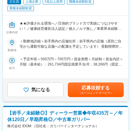
正社員
上場企業
5名以上採用
職種未経験歓迎
成果を出した分は、インセンティブで還元（年平均60万）。個人
業種未経験歓迎
ノルマではなく店舗全体で売上目標を設定しています。
（2）年齢や経験にかかわらず、スピード昇給・昇格が可能：
★★評価される環境へ／圧倒的ブランド力で実績につなげやす
定性＋定量の両面で明確な評価基準を設定。「次に何ができれば
い！／健康経営優良法人認定／個人ノルマ無し／車業界未経験か
良いか」が明確にあり、自身の実績や頑張りがダイレクトに評価
仕事内容
らも活躍実績多数有／多様なキャリアチャレンジ制度★★
されます。
＜勤務地詳細＞岩手県内の店舗住所：岩手県内の店舗（原則ご自
『日本のガリバーから世界のIDOMへ』東証プライム上場でクルマ
（3） 圧倒的な知名度、豊富な商品数により得られる商談機会の
宅から通勤可能な店舗への配属を予定しています） 受動喫煙対
買取実績、中古車販売実績共に業界トップクラスの会社です。
勤務地
多さ：
策：屋内全面禁煙変更の範囲：会社の定める事業所
全国に約460店舗展開し、業界実績トップクラスを誇る中古車販
安定した集客＋世界最大級の中古車データベースの保有によっ
＜予定年収＞500万円～700万円＜賃金形態＞月給制＜賃金内訳＞
売店「ガリバー」で、ご来店されたお客様との商談から店舗運営
て、お客様のご要望に合わせて最適な1台を提案できます。
月額（基本給）：261,734円固定残業手当/月：38,266円（固定残
まで幅広く行っていただきます。
給与
業時間20時間0分/月）超過した時間外労働の残業手当は追加支給
■福利厚生：
＜月給＞300,000円（一律手当を含む）＜昇給有無＞有＜残業手
■業務内容
家賃補助、社宅制度、子供手当等充実しており、健康経営優良法
当＞有＜給与補足＞※店長候補としてオファーする場合、月給は固
・お客様との提案商談（自動車の販売、買取、その他サービスの
人2025への認定実績あり！
定で30万円提示ですが、別途、インセンティブおよび各種手当の
ご提案）
応募依頼する
気になる
支給により、年収は個人の実績に応じて変動します。■賞与：年2
・来店集客活動（webサイトへの情報登録、店舗ブログの更新な
■多様なキャリアパス：
（エージェントサービス）
回（6月・12月）・別途インセンティブ、手当あり賃金はあくま
ど）
年齢・入社歴関係なく全社員に挑戦の機会が与えられます。セー
でも目安の金額であり、選考を通じて上下する可能性がありま
・その他店舗運営業務 等
ルスリーダーなどで営業フロントを極めるのもよし、店舗経営者
す。月給(月額)は固定手当を含めた表記です。
を目指せる「ストアプロ制度」、本部へのキャリアチェンジなど
【岩手／未経験◎】ディーラー営業◆年収435万～／年
■組織構成
の選択肢も豊富。一人ひとりのなりたい姿、描きたいキャリアを
1店舗あたり約6名程度、一部10名以上の社員がいる大型店舗もあ
休120日／早期昇格◎／中古車ガリバー
実現できます。
ります。
株式会社 IDOM （旧社名：ガリバーインターナショナル）
■入社後の教育体制：