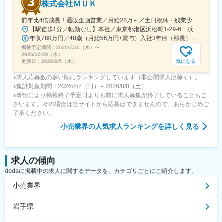
株式会社ＭＵＫ
前年比4倍成長！通販企画営業／月給28万～／土日祝休・残業少
【駅徒歩1分／転勤なし】本社／東京都港区浜松町1-29-6 浜松町セントラルビル2階＜アクセス＞・都営地下鉄都営浅草線「大門駅」より徒歩1分・JR山手線「浜松町駅」より徒歩2分※受動喫煙対策：屋内禁煙
年収780万円／48歳（月給56万円+賞与）入社3年目（部長） 年収525万円／28歳（月給37.5万円+賞与）入社3年目（課長）
掲載予定期間：
2026/7/30（木）
〜
2026/10/28（水）
気になる
更新日：
2026/8/5（水）
※求人応募数の多い順にランキングしています（非公開求人は除く）。
※集計対象期間：2026/8/2（日）～2026/8/8（土）
※事情により掲載終了予定日よりも前に求人募集が終了していることもご
ざいます。その場合は当サイトから応募はできませんので、あらかじめご
了承ください。
小売業界
の人気求人ランキングを詳しく見る
求人の傾向
dodaに掲載中の求人に関するデータを、カテゴリごとにご紹介します。
小売業界
岩手県