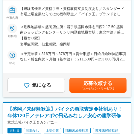
入社後数ヶ月～3年以内を目処に店長職へ昇格。
■入社後の教育体制：
【経験者優遇／資格手当・資格取得支援制度あり／スタンダード
店長を1～2年程度経験の後、商品部や営業企画、PB開発や人事、
現場にて段階的なOJTを実施。
市場上場企業ならではの福利厚生／「バイク王」ブランドとして
総務、財務など本部スタッフへのキャリアが準備されています。
【未経験が活躍できる理由】
仕事内容
全国展開／整備のエキスパートなどキャリアパス◎】
当社では本部スタッフの活性化を目的に若手社員の本部スタッフ
https://www.wantedly.com/companies/idom/post_articles/970516
への配属を積極的に行っています。
＜勤務地詳細＞盛岡店住所：岩手県盛岡市津志田西2-17-50 盛岡
店舗に併設されたピットで、納車整備、修理、点検などのメンテ
勿論、店舗に近い所でキャリアを積みたい方はSV（10～20店舗の
■働き方：
南ショッピングセンターサンサ内勤務地最寄駅：東北本線／盛岡
ナンスを行います。
統括）、ゾーンマネージャー（県単位での店舗統括）へのキャリ
勤務地
・年休108日＋有休(義務日数)5日＋ライフサポート休暇7日
駅受動喫煙対策：屋内喫煙可能場所あり
【最寄り駅】
時にはお客様と相談しながらクラッチの遊びの調整や車輌のカス
アパスもあります。
・平均残業時間15.24時間/月
岩手飯岡駅、仙北町駅、盛岡駅
タムなど、お客様に安心と安全をお届けすることはもちろん、共
にバイクライフを創造する楽しみがあります。
この様な環境が離職率6.5%と極めて低い離職率に、また販売や売
変更の範囲：会社の定める業務
＜予定年収＞316万円～376万円＜賃金形態＞日給月給制特記事項
り場作りに専念を出来る環境が店舗あたりの売上昨対好調に繋が
なし＜賃金内訳＞月額（基本給）：211,500円～253,800円/月22
■魅力：
っています。
給与
日間勤務想定固定残業手当/月：38,500円～46,200円（固定残業時
レアなヴィンテージバイクから、話題の最新モデルまで、国内か
間25時間0分/月）超過した時間外労働の残業手当は追加支給＜想
ら海外のあらゆるメーカー・車種の納車整備など、バイク整備に
■職務内容：
定月額＞250,000円～300,000円（一律手当を含む）＜昇給有無＞
関わる全ての業務に携わることが可能です。
売場管理 / 発注&在庫管理 / スタッフ管理 / レジ接客 など
有＜残業手当＞有＜給与補足＞※経験・スキルによって決定■業績
応募依頼する
豊富なメーカー・車種を取り扱うため、中にはマニュアルなどが
気になる
連動型賞与：年2回（会社業績による）■昇給：年1回（人事考課
（エージェントサービス）
一切なく、構造から逆算し整備を行う場合もあり、整備士として
■各店舗の人員構成：
による）■勤務地手当 東京都・神奈川県15,000円※別途支給条件
スキルアップにつながる環境です。
店舗毎に詳細な人数は異なりますが、ストアチーフ(店長)1名（20
あり■資格手当：本文参照■年収例350万 23歳 経験3年 役職：一
希望に沿わない転勤や長時間の残業もなく、安心して働ける職場
代中盤～50代）、正社員は最大4名程度、大学生アルバイトやパ
般450万 37歳 経験9年 役職：一般賃金はあくまでも目安の金額
です
ートの主婦の方が6～15名程度で構成。
であり、選考を通じて上下する可能性があります。月給(月額)は固
【盛岡／未経験歓迎】バイクの買取査定◆社割あり！
定手当を含めた表記です。
年休120日／テレアポや飛込みなし／安心の座学研修
■業務内容：中古バイクの納車整備、分解整備、サービスエンジニ
■転勤について：
アリング（直にお客様へ関わるサポート業務）等をお任せしま
株式会社バイク王＆カンパニー
入社4年目以降、勤務地の限定も可能です。
す。
・リージョナル社員：自宅から150kmの転勤（借上社宅制度あ
正社員
転勤なし
上場企業
職種未経験歓迎
業種未経験歓迎
・バッテリー交換、キャブレーターの清掃やプラグ交換、バイク
り）