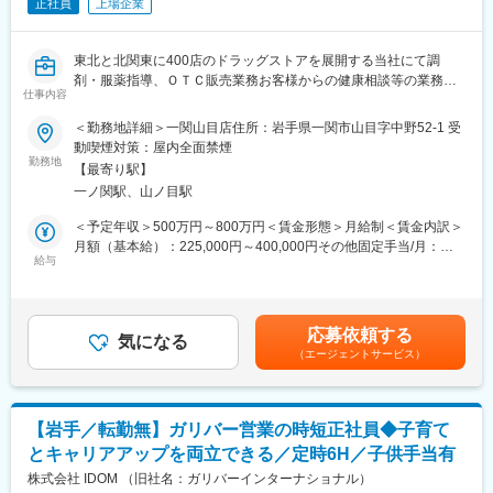
正社員
上場企業
※住宅補助・家族手当・赴任補助など制度充実
【IDOMならではのポイント！】
（1）出店好調で更なるキャリアアップ可能：
■ 当社について
東北と北関東に400店のドラッグストアを展開する当社にて調
当社の営業利益は昨年比23％増（199億）を記録。それに伴い整
東証プライム上場・名証プレミア上場の安定基盤のもと、全国
剤・服薬指導、ＯＴＣ販売業務お客様からの健康相談等の業務を
備工場の新規出店が進んでおり、来年4月までに最低でも10工場
350店舗以上を展開する業界大手企業です。「みんなに愛される
仕事内容
行っていただきます。
の出店が確定。今後、複数の統括拠点をマネジメントするSV/Mgr
クルマ屋さん」を理念に、整備士の採用・待遇改善にも継続的に
現場での業務はもちろん、研修制度や勉強会などを通じて薬剤師
＜勤務地詳細＞一関山目店住所：岩手県一関市山目字中野52-1 受
など、整備経験が活きるキャリアの選択肢がさらに増えていく予
投資しています。
としてスキルアップできる環境が整っています。
動喫煙対策：屋内全面禁煙
定です。
地域の人々の健康を一緒に支えましょう！
勤務地
◇社員インタビュー
【最寄り駅】
https://idom-inc.com/recruit/idomedia/008/
一ノ関駅、山ノ目駅
■職務内容：
・調剤業務
＜予定年収＞500万円～800万円＜賃金形態＞月給制＜賃金内訳＞
（2）最新設備の揃うメカニックファーストな作業環境
・服薬指導
月額（基本給）：225,000円～400,000円その他固定手当/月：
四輪アライメントテスターや立ったまま整備できる整備リフトな
・薬歴管理
給与
100,000円＜月給＞325,000円～500,000円＜昇給有無＞有＜残業
ど、最新型の整備用設備を導入。整備士の身体負担を軽減し、無
・ＯＴＣ販売
手当＞有＜給与補足＞※年齢、経験等を考慮の上、当社規定により
理なく整備ができる環境です。
・その他、調剤業務に不随する業務…等
決定します。■昇給：年1回（3月）■賞与：年2回（6月・12月）※
◇工場内の設備環境
過去実績4.5ヶ月分■その他固定手当：薬剤師手当100,000円/月賃
https://youtu.be/L7gPeIGbiVM
応募依頼する
■プライベートも充実！
気になる
金はあくまでも目安の金額であり、選考を通じて上下する可能性
（エージェントサービス）
家族と過ごす時間を大切にしたいという方が安心して働ける体制
があります。月給(月額)は固定手当を含めた表記です。
（3）透明性のある工場運営
を整えています。
自動車修理をめぐる不正を防ぐための対策として、工場にカメラ
勤務はシフト制で週休２日。
を3台ずつ設置。中古自動車業界全体が全方面から信頼される状態
ワークライフバランスを重要視しているので当社ではスタッフが
を目指しています。
【岩手／転勤無】ガリバー営業の時短正社員◆子育て
安心して長く働いています。
◇「透明性のある工場運営」について、3つの取り組みを徹底解説
とキャリアアップを両立できる／定時6H／子供手当有
https://youtu.be/ktj2fuK5CBg
■薬剤師の資格手当あり！
株式会社 IDOM （旧社名：ガリバーインターナショナル）