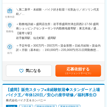
の洗車
・ローカル社員：自宅からの転勤なし（借上社宅制度なし）
・ブレーキや電装整備、納車整備、車検整備
＼第二新卒・未経験・バイク好き歓迎！社割あり／ガソリン代支
・引き渡し業務（トラックでの配送）
給／
・サービスエンジニアリング（お客様に直接関わるサポート業
仕事内容
【入社後は座学でビジネスマナーやバイクの知識から学べて安心
務）も含む整備業務全般
◆未経験から”買取・査定”の知識身につく◆年休120日◆飛び込
＜勤務地詳細＞盛岡店住所：岩手県盛岡市津志田西2-17-50 盛岡
※担当車数…月の担当車数は一人あたり15台ほど。整備の難易度
み・テレアポなし◆正社員◆東証スタンダード上場】
南ショッピングセンターサンサ内勤務地最寄駅：東北本線／盛岡
やスキルに応じて、無理なく働ける範囲で業務量を調整します。
勤務地
駅受動喫煙対策：屋内喫煙可能場所あり変更の範囲：会社の定め
店舗に併設された冷暖房完備のピットで快適に作業を行うことが
【最寄り駅】
バイクの買取査定を希望しているお客様への対応をお任せしま
る事業所
出来ます！
岩手飯岡駅、仙北町駅、盛岡駅
す。
＜予定年収＞300万円～350万円＜賃金形態＞日給月給制＜賃金内
◆資格手当
■研修フォロー体制
訳＞月額（基本給）：193,000円～235,000円/月21日間勤務想定
└三級２輪自動車または三級自動車ガソリン・エンジン：5,000円
＜未経験ＯＫ◎座学でビジネスマナーやバイクの知識などからし
給与
その他固定手当/月：15,000円固定残業手当/月：37,000円～
支給
っかり学べる！＞
45,000円（固定残業時間25時間0分/月）超過した時間外労働の残
二級２輪自動車または二級ガソリン自動車：10,000円支給
・配属先では3段階のOJT形式にて業務を習得。
業手当は追加支給＜想定月額＞245,000円～295,000円（一律手当
整備主任者手当 認証工場責任者：10,000円支給
・Webで商品や業務について学習する『バイク王カレッジ』など
を含む）＜昇給有無＞有＜残業手当＞有＜給与補足＞※年収は経
応募依頼する
もあり
気になる
験・スキルを基に決定■業績連動型賞与：年2回※会社業績による■
■研修制度：
（エージェントサービス）
昇給：年1回※人事考課による■実績：・年収346万円（月収26万
経験の浅い方でも勉強をしながらじっくりスキルを身につけられ
■業務詳細
円）／24歳 副店長職 経験2年・年収420万円（月収35万円）／35
ます◎
問い合わせのあったお客さまを訪問してバイクの査定・買取
歳 店長職 経験6年・年収588万円／38歳 マネージャー 入社8年目
配属先部署に所属した後はOJTを通して業務を指導します。
Ｌテレアポや飛び込みなどの新規開拓は一切ナシ
賃金はあくまでも目安の金額であり、選考を通じて上下する可能
・目的に合わせた様々な研修を用意（フォローアップ研修、eラー
【盛岡】販売スタッフ※未経験歓迎◆スタンダード上場
ＬTV CMやWeb広告による100％反響型営業スタイル
性があります。月給(月額)は固定手当を含めた表記です。
ニング研修、各種階層別研修、IK経営塾等）
バイク王／年休120日／安心の座学研修／福利厚生◎
＜査定・買取の流れ＞
株式会社バイク王＆カンパニー
■キャリアパス
（1）ご予約いただいたお客様先に訪問していただきます。
整備のエキスパートや管理職など選択できる様々なキャリアプラ
正社員
上場企業
職種未経験歓迎
業種未経験歓迎