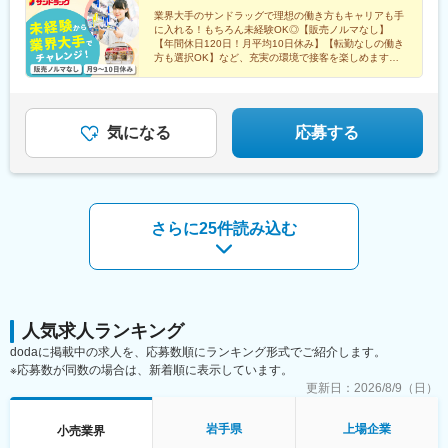
きします◆ナショナル社員（全国転勤あり）◆広域エリア社員
業界大手のサンドラッグで理想の働き方もキャリアも手
（規定エリアでの転居の可能性あり）◆狭域エリア社員（通勤範
に入れる！もちろん未経験OK◎【販売ノルマなし】
【年間休日120日！月平均10日休み】【転勤なしの働き
囲内での店舗間の異動のみ）※ナショナル社員・広域エリア社員を
方も選択OK】など、充実の環境で接客を楽しめます。
選択した場合でも、結婚・昇進時に狭域エリア社員へ変更が可能
管理職や本部スタッフを目指すキャリアパスもあり！
です。将来的に再度「ナショナル社員・広域エリア社員」へと変
更することもでき、ライフステージに合わせた柔軟なキャリア選
択が叶います(広域エリア社員からナショナル社員への変更も可能
気になる
応募する
です)。※社員区分は採用状況によりご希望に沿えない場合もござ
います。
さらに25件読み込む
人気求人ランキング
dodaに掲載中の求人を、応募数順にランキング形式でご紹介します。
※応募数が同数の場合は、新着順に表示しています。
更新日：
2026/8/9（日）
岩手県
上場企業
小売業界