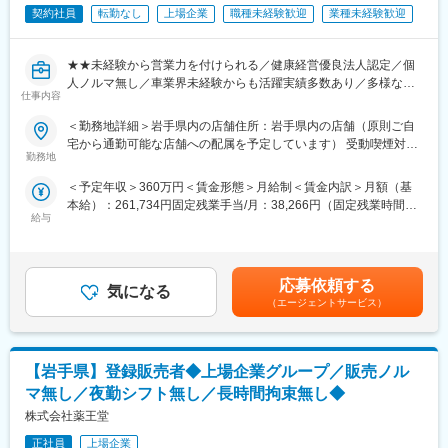
・複数の統括拠点をマネジメントするスーパーバイザー/マネージ
契約社員
転勤なし
上場企業
職種未経験歓迎
業種未経験歓迎
ャーなどのポストもございます。
【具体的な業務内容】
★★未経験から営業力を付けられる／健康経営優良法人認定／個
・予算達成に向けた工場実績の数値管理、運営
人ノルマ無し／車業界未経験からも活躍実績多数あり／多様なキ
・人材育成
仕事内容
ャリアチャレンジ制度／圧倒的ブランド力で実績につなげやす
・工場責任者として工場内外、社内外の折衝
い！★★
＜勤務地詳細＞岩手県内の店舗住所：岩手県内の店舗（原則ご自
宅から通勤可能な店舗への配属を予定しています） 受動喫煙対
【IDOMならではのポイント！】
『日本のガリバーから世界のIDOMへ』東証プライム上場でクルマ
勤務地
策：屋内全面禁煙変更の範囲：会社の定める事業所
（1）対応車種の広さ
買取実績、中古車販売実績共に業界トップクラスの会社です。
業界トップクラスの実績で全国から車が集まるため、バイクと大
＜予定年収＞360万円＜賃金形態＞月給制＜賃金内訳＞月額（基
型車以外の車種は全て対応可能性があります。
本給）：261,734円固定残業手当/月：38,266円（固定残業時間20
全国に約460店舗展開し、業界実績トップクラスを誇る中古車販
給与
時間0分/月）超過した時間外労働の残業手当は追加支給＜月給＞
売店「ガリバー」で、ご来店されたお客様との商談から店舗運営
（2）最新設備と快適な作業環境
300,000円（一律手当を含む）＜昇給有無＞有＜残業手当＞有＜
まで幅広く行っていただきます。
全工場に冷暖房やスポットクーラーを完備し、作業スペースも車
給与補足＞■正社員登用時の年収モデル年収450万円 入社2年目 店
両が両ドアを広げたまま作業できるほどの広さを確保。四輪アラ
舗スタッフ年収634万円 入社4年目 営業主任年収855万円 入社6年
■業務内容：
応募依頼する
イメントテスターやセンターロック式タイヤチェンジャー、立っ
気になる
目 店長賃金はあくまでも目安の金額であり、選考を通じて上下す
・お客様との提案商談（自動車の販売、買取、その他サービスの
（エージェントサービス）
たまま整備できる整備リフトなど、最新型の整備用設備を導入し
る可能性があります。月給(月額)は固定手当を含めた表記です。
ご提案）
ています。
・来店集客活動（webサイトへの情報登録、店舗ブログの更新な
ど）
（3）透明性のある工場運営
【岩手県】登録販売者◆上場企業グループ／販売ノル
・その他店舗運営業務 等
自動車修理をめぐる不正を防ぐための対策として、工場にカメラ
マ無し／夜勤シフト無し／長時間拘束無し◆
を3台ずつ設置。「事業場三役」の体制に取り組み、IDOMや中古
■組織構成：
株式会社薬王堂
自動車業界全体がお客様・陸運局・世の中や市場といった全方面
1店舗あたり約6名程度、一部10名以上の社員がいる大型店舗もあ
から信頼される状態を目指しています。
ります。
正社員
上場企業