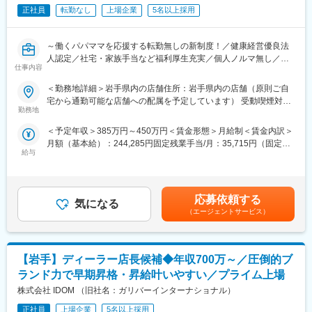
薬剤師の資格を生かして、調剤とＯＴＣ業務の双方で活躍してい
■組織構成：30代～40代後半中心に活躍中。9割が中途入社です。
正社員
転勤なし
上場企業
5名以上採用
ただけます。
また、社内外の研修や勉強会が充実しているので、薬剤師として
■当社について：
さらにスキルアップできます。
『日本のガリバーから世界のIDOMへ』東証プライム上場でクルマ
～働くパパママを応援する転勤無しの新制度！／健康経営優良法
資格手当も支給されるので、モチベーションもしっかりと保てま
買取実績、中古車販売実績共に業界トップクラスの会社です。
人認定／社宅・家族手当など福利厚生充実／個人ノルマ無し／正
す。成長著しい薬王堂で、私たちと一緒にスキルアップしましょ
仕事内容
当な評価制度で年齢経験に関係なくキャリアアップ／東証プライ
う。
ム上場／中古車販売実績業界トップクラス～
＜勤務地詳細＞岩手県内の店舗住所：岩手県内の店舗（原則ご自
薬剤師手当：100,000円／月
宅から通勤可能な店舗への配属を予定しています） 受動喫煙対
■業務内容：
勤務地
策：屋内全面禁煙
■既存社員の離職率は6.5%！(2024年2月の常用労働者数で計算)
全国に展開するガリバー店舗で、車の提案営業（買取や販売な
制度・福利厚生・働きやすさ…。近年職場環境の充実を図り、離
＜予定年収＞385万円～450万円＜賃金形態＞月給制＜賃金内訳＞
ど）をお任せします。お客様それぞれの生活背景、使用用途、未
職率の低さを実現しています。
月額（基本給）：244,285円固定残業手当/月：35,715円（固定残
来設計、価値観に耳を傾け、最適な車との出会いをサポートする
職場づくりにもぜひご注目ください◎
給与
業時間20時間0分/月）超過した時間外労働の残業手当は追加支給
お仕事です。
＜月給＞280,000円（一律手当を含む）＜昇給有無＞有＜残業手
■郊外エリアへの重点出店やIT活用によるローコストオペレーショ
当＞有＜給与補足＞■賞与実績：28万円×1.5カ月分■1年目社員の
■業務詳細：
ンで成長！
年収例：年収499万円：月給28万円＋インセンティブ＋賞与＋子
◇お客様への提案商談（自動車の販売、買取、その他サービスの
応募依頼する
東北と北関東に400店舗のドラッグストアを展開している当社。
気になる
供手当年収427万円：月給28万円＋インセンティブ＋賞与＋子供
提案）
（エージェントサービス）
1978年創業で、東北では数少ない、東証プライム市場に上場して
手当賃金はあくまでも目安の金額であり、選考を通じて上下する
◇自動車の査定業務
いる企業でもあります。
可能性があります。月給(月額)は固定手当を含めた表記です。
◇来店集客活動（ウェブサイトへの情報登録、店舗ブログの更新
その成長の原動力となっているのが、同業他社を圧倒するほどの
など）
出店スピード。しかも、都市部中心に出店するのではなく、郊外
【岩手】ディーラー店長候補◆年収700万～／圧倒的ブ
◇展示車両の配置設計
エリアへ重点的に店舗を出し、「消費者の生活の一部を担うドラ
◇その他店舗運営業務など
ランド力で早期昇格・昇給叶いやすい／プライム上場
ッグストアを目指す」ところも特徴的です。
※福利厚生や社員のモチベーション向上に繋がる仕組みが豊富な環
株式会社 IDOM （旧社名：ガリバーインターナショナル）
他社が出店しない地域へ店舗を出店することで生活のインフラと
境です。
して地域のお客様を支えています。
正社員
上場企業
5名以上採用