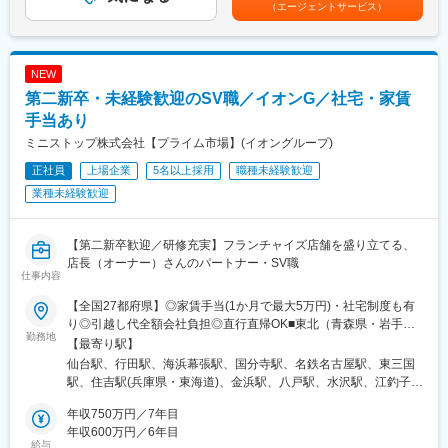
ど）
駅、西上田駅、中軽井沢駅、小諸駅、岩村田駅、塩尻駅、信州中
（エージェントサービス）
450万円 入社2年目 店舗スタッフ年収634万円 入社4年目 営業主任
・その他店舗運営業務など
野駅、穂高駅、大屋駅、磐田駅、草薙駅(東海道本線)、遠州小松
年収855万円 入社6年目 店長賃金はあくまでも目安の金額であ
駅、六合駅、甲府駅、南甲府駅、春日居町駅、ゆいの杜東駅、合
り、選考を通じて上下する可能性があります。月給(月額)は固定手
■組織構成：
戦場駅、泉駅(福島交通線)
当を含めた表記です。
NEW
1店舗あたり約6名程度、一部10名以上の社員がいる大型店舗もあ
ります。
第二新卒・未経験歓迎のSV職／イオンG／社宅・家賃
手当あり
■魅力ポイント：
ミニストップ株式会社【プライム市場】(イオングループ)
（1）成果を出しやすい環境：
平均して月間約30～40件の商談に対して、成約率は約50％！
正社員
上場企業
5名以上採用
職種未経験歓迎
成果を出した分は、インセンティブで還元（年平均60万）。個人
業種未経験歓迎
ノルマではなく店舗全体で売上目標を設定しています。
（2）年齢や経験にかかわらず、スピード昇給・昇格が可能：
【第二新卒歓迎／研修充実】フランチャイズ店舗を盛り立てる、
定性＋定量の両面で明確な評価基準を設定。「次に何ができれば
店長（オーナー）さんのパートナー・SV職
良いか」が明確にあり、自身の実績や頑張りがダイレクトに評価
仕事内容
されます。
【全国27都府県】◎家賃手当(1か月で最大5万円)・社宅制度も有
り◎引越し代全額会社負担◎直行直帰OK■東北（青森県・岩手
（3） 圧倒的な知名度、豊富な商品数により得られる商談機会の
勤務地
県・宮城県・福島県）■関東（群馬県・茨城県・栃木県・埼玉県・
【最寄り駅】
多さ：
千葉県・東京都・神奈川県）■北陸（福井）■東海（静岡県・愛知
安定した集客＋世界最大級の中古車データベースの保有によっ
仙台駅、行田駅、海浜幕張駅、国分寺駅、名鉄名古屋駅、東三国
県・三重県・岐阜県）■関西（大阪府・兵庫県・滋賀県・京都府・
て、お客様のご要望に合わせて最適な1台を提案できます。
駅、住吉駅(兵庫県・東海道)、金浜駅、八戸駅、水沢駅、江釣子
奈良県）■四国（徳島県・香川県・愛媛県)■九州（福岡県・佐賀
駅、渡波駅、利府駅、新田駅(宮城県)、陸前山下駅、東塩釜駅、瀬
県・大分県）※Gコースの場合は転居を伴う異動・転勤がありま
年収750万円／7年目
■福利厚生：
峰駅、岩切駅、東新城駅、北白川駅、久田野駅、舞木駅、三春
す。※研修期間中は、希望を踏まえつつ以下のいずれかの教育店舗
年収600万円／6年目
家賃補助、社宅制度、子供手当等充実しており、健康経営優良法
駅、小野新町駅、泉駅(常磐線)、安子ケ島駅、植田駅(福島県)、白
給与