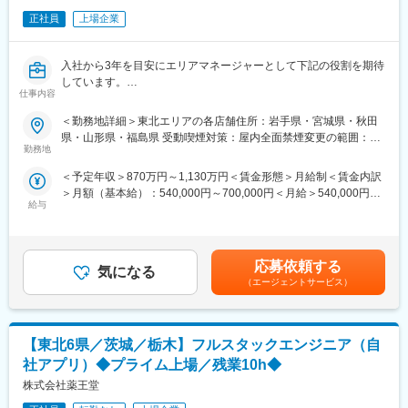
【地域型の給与】
正社員
上場企業
■入社後の教育体制：
月給：379,500円～497,000円
入社後の2週間の導入研修をはじめ、多彩な研修で成長をサポート
基本給：298,216円～390,516円
し、それぞれの役職や志向性に合わせた能力開発の制度も充実し
入社から3年を目安にエリアマネージャーとして下記の役割を期待
固定残業代：81,284円～106,484円
ています。
しています。
仕事内容
◇管轄店舗が売上・利益を達成するために、エリアの経営者とし
【中域型の給与】
■当社について：
て戦略を立案・実行すること
月給：391,500円～509,000円
＜勤務地詳細＞東北エリアの各店舗住所：岩手県・宮城県・秋田
『日本のガリバーから世界のIDOMへ』東証プライム上場でクルマ
◇個店経営を実現できる店長の育成を、部下であるブロックマネ
基本給：307,612円～399,940円
県・山形県・福島県 受動喫煙対策：屋内全面禁煙変更の範囲：会
買取実績、中古車販売実績共に業界トップクラスの会社です。
ージャーを通じて実現すること
固定残業代：83,888円～109,060円
勤務地
社の定める事業所
https://idom-inc.com/recruit/career-sales/
◇営業の戦略や仕組み（店舗環境・システムなど）について販売
＜予定年収＞870万円～1,130万円＜賃金形態＞月給制＜賃金内訳
部側の窓口として関連部署と連携すること
【グローバル型の給与】
＞月額（基本給）：540,000円～700,000円＜月給＞540,000円～
◇更なる事業成長を見据えた際に強化すべき点（精度の高い商売
月給：410,500円～527,000円
給与
700,000円＜昇給有無＞有＜残業手当＞無＜給与補足＞※上記は想
計画や経費コントロールなど）に対して業務改善や仕組化、整備
基本給：322,552円～414,076円
定金額であり、詳細は経験・スキル等を考慮の上、決定します。※
を行い、全社の成長を推進させること
固定残業代：87,948円～112,924円
管理監督者は、労働時間・休憩・休日に関する労働基準法各規定
が適用除外となります（深夜労働が発生した場合は別途、労働時
■キャリアパス：
■当ポジションの特徴・魅力：
応募依頼する
気になる
間に応じて支給します）。賃金はあくまでも目安の金額であり、
・入社時は部門責任者や店長代行を経て、入社後1年以内での店長
【残業少な目でプライベートも充実】
（エージェントサービス）
選考を通じて上下する可能性があります。月給(月額)は固定手当を
登用を目指します。
月残業17時間以内。完全予約制であるため業務負担がかかりづら
含めた表記です。
・店長として現場・現物で個店経営を実践していただき、その経
いです。
験をふまえてブロックマネージャーやエリアマネージャーとし
【東北6県／茨城／栃木】フルスタックエンジニア（自
て、各店舗が個店経営を実現するためのサポートや人財育成を担
【多種多様な車種でスキルアップ】
います。
様々な車種に触って頂く機会があることと、整備業務全般だけで
社アプリ）◆プライム上場／残業10h◆
・国内での経験・実績をもって海外に挑戦する方もいます。
なくお客様へのご説明もして頂くことで、ご自身のスキルも高め
株式会社薬王堂
ることが可能