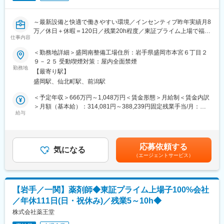
ーニング事業なども展開しており幅広いキャリアパスがございま
す。
■ 働きやすさのポイント
～最新設備と快適で働きやすい環境／インセンティブ昨年実績月8
・年間休日125日（公休120日＋計画年休5日）
変更の範囲：会社の定める業務
万／休日＋休暇＝120日／残業20h程度／東証プライム上場で福利
・月1回は土日休み取得可能
仕事内容
厚生充実～
・サービス残業一切なし／残業代1分単位支給
・空調完備の工場、最新設備導入済み
＜勤務地詳細＞盛岡南整備工場住所：岩手県盛岡市本宮６丁目２
全国にあるIDOMの運営する整備工場で、『工場長』をお任せしま
・共有工具を店舗備品として用意（自己負担なし）
９－２５ 受動喫煙対策：屋内全面禁煙
す！
※整備士＝休めない」というイメージを覆す職場です！
勤務地
【最寄り駅】
盛岡駅、仙北町駅、前潟駅
入社後6か月間は、工場長のサポートとして現場業務やシステム理
■キャリアアップ・評価制度
解等、必要な経験を積んで頂きます。
当社では、年功序列ではなく成果と実力を正当に評価します。
＜予定年収＞666万円～1,048万円＜賃金形態＞月給制＜賃金内訳
その後、新規工場の立ち上げ等に際して、工場長としてご活躍い
・一般スタッフ → チーフ → 工場長 → エリア統括
＞月額（基本給）：314,081円～388,239円固定残業手当/月：
ただく予定です。
・マイランク制度により、1回で最大4ランク昇格可能
給与
45,919円～56,761円（固定残業時間20時間0分/月）超過した時間
なお、工場長としての着任時期やタイミングは、あなたの働き方
・入社半年で工場長チャレンジも可能
外労働の残業手当は追加支給＜月給＞360,000円～445,000円（一
や適性に応じて柔軟に調整します。
・最年少22歳で工場長になった実績あり
律手当を含む）＜昇給有無＞有＜残業手当＞有＜給与補足＞※上記
・工場長は年収1,000万円超も目指せる
年収には平均インセンティブを含みます（昨年支給実績8万/月）
応募依頼する
【具体的な業務内容】
※新規出店が続いているため、「ポストが詰まっていて昇格できな
気になる
昇給査定年1回賞与年2回（2024年支給実績３ヶ月分）賃金はあく
（エージェントサービス）
（1）管理業務:
い」という心配はありません。
までも目安の金額であり、選考を通じて上下する可能性がありま
└リスクマネジメント、部品管理、外注管理、労務管理、工程管
す。月給(月額)は固定手当を含めた表記です。
理
■働き方について
（2）従業員の教育・育成
ライフプランに合わせて、勤務スタイルを選択可能です。
【岩手／一関】薬剤師◆東証プライム上場子100%会社
（3）整備業務
・地域型：自宅から30km圏内のみ配属（転勤なし）
／年休111日(日・祝休み)／残業5～10h◆
※入社後、3回以内に工場長ライセンステストを合格できなかった
・中域型：エリア内での転勤あり
場合は「工場長」ではなく「整備スタッフ」として勤務頂きま
株式会社薬王堂
・グローバル型：全国転勤あり（手当充実）
す。
※引越し費用会社負担（規定あり）