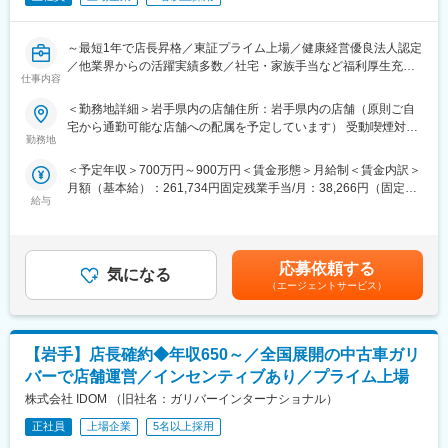
《家族時間が大充実》
1日6時間勤務。土日休みも可能！学校行事や習いごと、家族旅行
～最短1年で店長昇格／東証プライム上場／健康経営優良法人認定
などのイベントにもすべて参加OK！有給休暇も計画的にとれま
／他業界からの活躍実績多数／社宅・家族手当など福利厚生充実
す。
仕事内容
／年間休日休暇120日～
《フルタイム並の高収入》
＜勤務地詳細＞岩手県内の店舗住所：岩手県内の店舗（原則ご自
全国に約460店舗展開するガリバー店舗にて、お車の提案営業
初年度の想定年収は385万円～！成果に応じてインセンティブを
宅から通勤可能な店舗への配属を予定しています） 受動喫煙対
（買取・販売）を行ってもらいます。
支給、管理職へのキャリアアップも可能なため、年収もグングン
勤務地
策：屋内全面禁煙変更の範囲：会社の定める事業所
クルマという移動手段（モノ）だけではなく、お客様の人生に彩
伸びていきます。
＜予定年収＞700万円～900万円＜賃金形態＞月給制＜賃金内訳＞
りを与えるスマートカーライフ（コト）の考えのもと、最適な1台
月額（基本給）：261,734円固定残業手当/月：38,266円（固定残
をご提案します。
《時短のままキャリアアップ》
給与
業時間20時間0分/月）超過した時間外労働の残業手当は追加支給
今回は大型店舗拡大に伴う増員募集です。
■キャリアの一例
＜月給＞300,000円（一律手当を含む）＜昇給有無＞有＜残業手
・トップセールス、スペシャリストの道へ
当＞有＜給与補足＞※店長候補としてオファーする場合、月給は固
■業務概要：
・店長、支店長、事業部長へ
定で30万円提示ですが、別途、インセンティブおよび各種手当の
これまでの営業販売経験を活かし、店長候補としてご来店された
・社内公募制度で営業企画、人事、事業企画、新規事業・海外事
応募依頼する
気になる
支給により、年収は個人の実績に応じて変動します。■賞与：年2
お客様との商談を中心に幅広く行っていただきます。
業担当など、営業職以外のキャリアを選択
（エージェントサービス）
回（6月・12月）・別途インセンティブ、手当あり賃金はあくま
その後は年2回開催しているライセンステスト（店長資格試験）で
でも目安の金額であり、選考を通じて上下する可能性がありま
店長を目指していただきます。最短半年～1年、平均1年半で店長
■表彰実績多数：
す。月給(月額)は固定手当を含めた表記です。
に昇格しています！
◎「健康経営優良法人2025（大規模法人部門）」認定
【岩手】店長確約◆年収650～／全国展開の中古車ガリ
◎「働きがいのある会社（従業員1000名以上部門）」7年連続選
■業務詳細：
出
バーで店舗運営／インセンティブあり／プライム上場
・お客様との提案商談（自動車の販売、買取、その他サービスの
株式会社 IDOM （旧社名：ガリバーインターナショナル）
ご提案）
■評価制度：
・自動車の査定業務
正社員
上場企業
5名以上採用
評価制度に関しては営業能力等級評価とインセンティブ評価の2種
・来店集客活動（webサイトへの情報登録、店舗ブログの更新な
類があります。