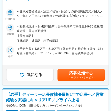
ブリッド車（HEV）、自動運転技術の整備などにも携われます。
■当社の魅力：
～健康経営優良法人認定／社宅・家族など福利厚生充実／個人ノ
（2）最新設備と快適な作業環境
東証プライム上場でクルマ買取実績、中古車販売実績共に業界ト
ルマ無し／正当な評価制度で年齢経験に関係なくキャリアアップ
全工場に冷暖房やスポットクーラーを完備し、作業スペースも車
ップクラス。「中古車といえばガリバー」で圧倒的な知名度・ブ
仕事内容
／東証プライム上場／中古車販売実績業界トップクラス～
両が両ドアを広げたまま作業できるほどの広さを確保。ジグ式フ
ランド力を誇る業界リーディングカンパニーです。
レーム修正機やTOUCHなど、最新設備を導入しています。
＜勤務地詳細＞Brat盛岡住所：岩手県盛岡市東仙北2-9-30 受動喫
全国に約460店舗展開し、業界実績トップクラスを誇る中古車販
煙対策：屋内全面禁煙
売店「ガリバー」で、
勤務地
（3）透明性のある工場運営
【最寄り駅】
ご来店されたお客様との商談から店舗運営まで幅広く行っていた
自動車修理をめぐる不正を防ぐための対策として、工場にカメラ
仙北町駅、盛岡駅、岩手飯岡駅
だきます。
を3台ずつ設置。「事業場三役」の体制に取り組み、IDOMや中古
自動車業界全体がお客様・陸運局・世の中や市場といった全方面
＜予定年収＞435万円～510万円＜賃金形態＞月給制＜賃金内訳＞
■業務内容：
から信頼される状態を目指しています。
月額（基本給）：218,112円～261,734円固定残業手当/月：
・お客様との提案商談（自動車の販売、買取、その他サービスの
給与
31,888円～38,266円（固定残業時間20時間0分/月）超過した時間
ご提案）
（4）豊富な手当
外労働の残業手当は追加支給＜月給＞250,000円～300,000円（一
・来店集客活動（webサイトへの情報登録、店舗ブログの更新な
週1回の帰省交通費用、社宅費用全額負担、単身赴任手当等、独身
律手当を含む）＜昇給有無＞有＜残業手当＞有＜給与補足＞※想定
ど）
の方はもちろん、ご家族やお子様がいる方でも安心して働け、ご
年収には平均インセンティブ(60万)を含みます。※配属先により地
応募依頼する
・その他店舗運営業務など
気になる
家族の方にも還元される手当を豊富に用意しております。
域手当 ※昇給年1回 ※賞与年2回(平均3ヶ月分)【年収モデル】年収
（エージェントサービス）
450万円 入社2年目 店舗スタッフ年収634万円 入社4年目 営業主任
■組織構成：
（5）年収を上げやすい評価制度
年収855万円 入社6年目 店長賃金はあくまでも目安の金額であ
1店舗あたり約6名程度、一部10名以上の社員がいる大型店舗もあ
「故障診断ができる・重整備ができる」など、整備スキルを20段
り、選考を通じて上下する可能性があります。月給(月額)は固定手
ります。
階に分類し評価する仕組みを導入。身に付いたスキルごとに「技
当を含めた表記です。
【岩手】ディーラー店長候補◆最短1年で店長へ／営業
術手当」として給与に反映します。工場長への昇格を目指したい
経験を武器にキャリアUP／プライム上場
■魅力ポイント：
場合、一定のスキルと試用期間を満たせば誰でも管理職ライセン
（1）成果を出しやすい環境：
株式会社 IDOM （旧社名：ガリバーインターナショナル）
ス試験のチャンスがあります。随時工場の拡大を続けているため
平均して月間約30～40件の商談に対して、成約率は約50％！
「上が詰まって昇格できない」といった悩みとも無縁です。