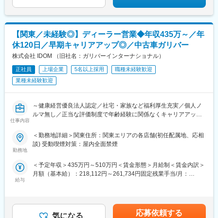
竜ケ崎駅、会津若松駅、会津坂下駅、南若松駅、安積永盛駅、磐
城石川駅、泉駅(常磐線)、猪苗代駅、福島学院前駅、いわき駅、喜
多方駅、郡山富田駅、桜水駅、白河駅、新白河駅、須賀川駅、原
ノ町駅、庭坂駅、岩代清水駅、卸町駅、南福島駅、郡山駅(福島
【関東／未経験◎】ディーラー営業◆年収435万～／年
県)、前橋大島駅、安中駅、北高崎駅、新伊勢崎駅、伊勢崎駅、剛
休120日／早期キャリアアップ◎／中古車ガリバー
志駅、竜舞駅、西小泉駅、大胡駅、国定駅、新前橋駅、井野駅(群
馬県)、桐生球場前駅、新桐生駅、渋川駅、八木原駅、中央前橋
株式会社 IDOM （旧社名：ガリバーインターナショナル）
駅、高崎駅、新町駅(群馬県)、渡瀬駅(群馬県)、上毛高原駅、東富
正社員
上場企業
5名以上採用
職種未経験歓迎
岡駅、沼田駅、北藤岡駅、群馬藤岡駅、前橋駅、心臓血管センタ
業種未経験歓迎
ー駅、吉井駅(群馬県)、黒松駅(宮城県)、太子堂駅、愛子駅、荒井
駅(宮城県)、渡波駅、蛇田駅、岩切駅、岩沼駅、大河原駅(宮城
県)、陸前落合駅、気仙沼市立病院駅、東塩釜駅、六丁の目駅、中
～健康経営優良法人認定／社宅・家族など福利厚生充実／個人ノ
野栄駅、西塩釜駅、北山駅(宮城県)、富沢駅、泉中央駅、東仙台
ルマ無し／正当な評価制度で年齢経験に関係なくキャリアアップ
駅、塚目駅、古川駅、美田園駅、国見駅(宮城県)、長町一丁目駅、
仕事内容
／東証プライム上場／中古車販売実績業界トップクラス～
旭駅(千葉県)、おゆみ野駅、柏駅、湖北駅、成田空港駅(鉄道)、白
井駅、京成臼井駅、館山駅、仲ノ町駅、松岸駅、求名駅、公津の
＜勤務地詳細＞関東住所：関東エリアの各店舗(初任配属地、応相
全国に約460店舗展開し、業界実績トップクラスを誇る中古車販
杜駅、青堀駅、船橋日大前駅、上総清川駅、八街駅、榎戸駅(千葉
談) 受動喫煙対策：屋内全面禁煙
売店「ガリバー」で、
勤務地
県)、八日市場駅、横芝駅、武蔵藤沢駅、八木崎駅、加須駅、丹荘
ご来店されたお客様との商談から店舗運営まで幅広く行っていた
駅、久喜駅、ひろせ野鳥の森駅、北坂戸駅、杉戸高野台駅、花崎
＜予定年収＞435万円～510万円＜賃金形態＞月給制＜賃金内訳＞
だきます。
駅、新田駅(埼玉県)、せんげん台駅、さいたま新都心駅、本庄駅、
月額（基本給）：218,112円～261,734円固定残業手当/月：
親鼻駅、南桜井駅、鷲宮駅、東酒田駅、西寒河江駅、新庄駅、高
給与
31,888円～38,266円（固定残業時間20時間0分/月）超過した時間
■業務内容：
畠駅、羽前大山駅、鶴岡駅、天童南駅、南長井駅、さくらんぼ東
外労働の残業手当は追加支給＜月給＞250,000円～300,000円（一
・お客様との提案商談（自動車の販売、買取、その他サービスの
根駅、東金井駅、蔵王駅、米沢駅、置賜駅、西米沢駅、山ノ目
律手当を含む）＜昇給有無＞有＜残業手当＞有＜給与補足＞※想定
ご提案）
駅、大船渡駅、柳原駅(岩手県)、一ノ関駅、巣子駅、花巻駅、前沢
年収には平均インセンティブ(60万)を含みます。※配属先により地
・来店集客活動（webサイトへの情報登録、店舗ブログの更新な
応募依頼する
駅、水沢駅、厨川駅、矢幅駅、豊科駅、切石駅、飯山駅、伊那市
気になる
域手当 ※昇給年1回 ※賞与年2回(平均3ヶ月分)【年収モデル】年収