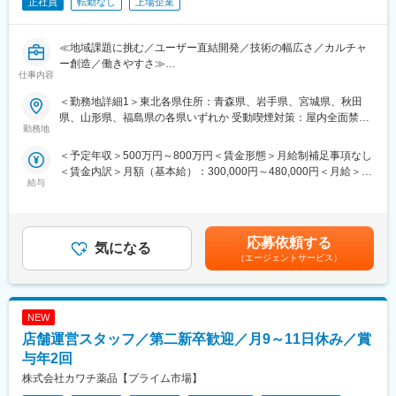
■なぜ個店経営を推進するのか：
正社員
転勤なし
上場企業
無印良品にはエキナカ店舗から旗艦店、路面店やインショップ型
【キャリアアップのチャンスがある】
など様々な形態の店舗があります。都市部から地方郊外まで多様
現在、複数店舗展開を行っている当社。その為、早い段階でキャ
≪地域課題に挑む／ユーザー直結開発／技術の幅広さ／カルチャ
な地域に出店し、その店性も様々だからこそ画一的な店舗の管理
リアアップができる状態です。若くしてリーダーになれるのも夢
ー創造／働きやすさ≫
ではなく、地域に合わせた経営や戦略が求められます。
ではありません。新規店舗が増えているため新店舗のリーダーを
仕事内容
■この求人のオススメポイント：
無印良品は衣食住にわたる幅広い商品とサービスによって暮らし
することもできます。最短1～3年で工場長への昇格の可能性あ
・ユーザーや現場の声を起点にした開発で、生活に直結する価値
の総合提案ができます。個店経営によってその強みを最大限に活
り。
＜勤務地詳細1＞東北各県住所：青森県、岩手県、宮城県、秋田
を実感できる
かすことがお客様の役に立ち、「感じ良い暮らしと社会」の実現
県、山形県、福島県の各県いずれか 受動喫煙対策：屋内全面禁煙
・リモートワークやハイブリッド勤務を導入し、柔軟な働き方が
に繋がると考えています。
勤務地
＜勤務地詳細2＞茨城県住所：茨城県 受動喫煙対策：屋内全面禁
可能
煙＜勤務地詳細3＞栃木県住所：栃木県 受動喫煙対策：屋内全面
＜予定年収＞500万円～800万円＜賃金形態＞月給制補足事項なし
・技術選定やアーキテクチャ設計にも関われる裁量の大きな環境
■当社について：
禁煙変更の範囲：会社の定める事業所（リモートワーク含む）
＜賃金内訳＞月額（基本給）：300,000円～480,000円＜月給＞
「感じ良い暮らしと社会」の実現を目指して無印良品をはじめと
給与
300,000円～480,000円＜昇給有無＞有＜残業手当＞有賃金はあく
地域密着型ドラッグストア事業を展開する当社にて、注文アプリ
した、様々な事業を展開しています。ESG経営を本業として、
までも目安の金額であり、選考を通じて上下する可能性がありま
「ヤクオーダー」の開発・改善を担うフルスタックエンジニアの
「実質本位のモノづくり」や社会課題に対する取り組みを行って
す。月給(月額)は固定手当を含めた表記です。
仕事をお任せいたします。
います。
■職務内容：
その中で、無印良品は「暮らしの基本」となる商品を、適正な品
応募依頼する
気になる
・Flutter/DartやiOS/Androidネイティブでのモバイル機能開発
質と価格でお客様に提供しています。店舗を担う営業本部販売部
（エージェントサービス）
・Go/TypeScript/Kotlinを用いたバックエンド設計・実装
は店舗経営を通じて、全社をリードすることがミッションです。
・AWSやTerraformによるインフラ構築・運用
そして現在、2028年8月期までの3か年計画（営業収益1兆円、営
・UI/UX改善、アプリストアへのリリース運用
業利益1,000億円、営業利益率10％）達成を目指し、下記取り組
NEW
・CI/CDやモニタリング環境の整備・改善
みに注力しています。
・ユーザーや店舗の声をもとにした体験のブラッシュアップ
・「個店経営」を実現するための仕組みの整備
店舗運営スタッフ／第二新卒歓迎／月9～11日休み／賞
・プロダクトオーナーやデザイナーとの企画・仕様検討
・各地域・店舗による自律的な商いの実践
与年2回
・チームでの対話を通じたカルチャーづくり
・国内で確立されたフォーマットの海外展開
株式会社カワチ薬品【プライム市場】
「ヤクオーダー」は、スマホから商品を注文し、店舗でスムーズ