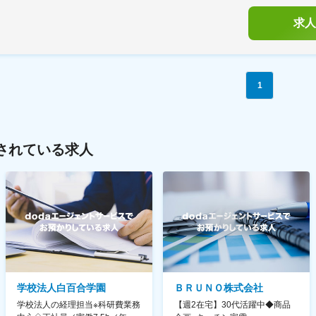
求人
1
されている求人
学校法人白百合学園
ＢＲＵＮＯ株式会社
学校法人の経理担当※科研費業務
【週2在宅】30代活躍中◆商品