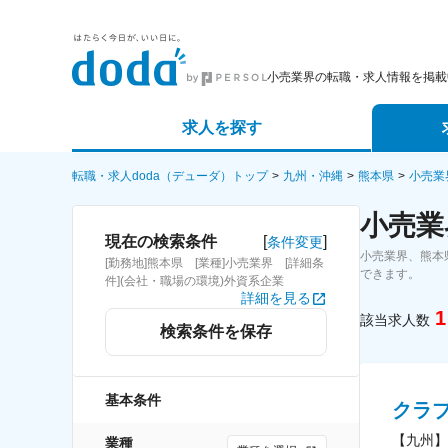
小売業界の転職・求人情報を掲載
求人を探す
詳細条件から探す
エージェ
転職・求人doda（デューダ）トップ
九州・沖縄
熊本県
小売業
小売業
新着求人から探す
スカウト
[
]
現在の検索条件
条件変更
小売業界、熊本
[勤務地]熊本県 [業種]小売業界 [詳細条
求人特集から探す
パートナ
できます。
件](会社・職場の環境)外資系企業
詳細を見る
1
該当求人数
検索条件を保存
基本条件
クラ
【九州】
業種