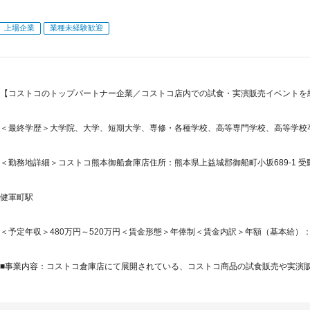
上場企業
業種未経験歓迎
【コストコのトップパートナー企業／コストコ店内での試食・実演販売イベントを
＜最終学歴＞大学院、大学、短期大学、専修・各種学校、高等専門学校、高等学校
＜勤務地詳細＞コストコ熊本御船倉庫店住所：熊本県上益城郡御船町小坂689-1 受
健軍町駅
＜予定年収＞480万円～520万円＜賃金形態＞年俸制＜賃金内訳＞年額（基本給）：337,5
■事業内容：コストコ倉庫店にて展開されている、コストコ商品の試食販売や実演販売