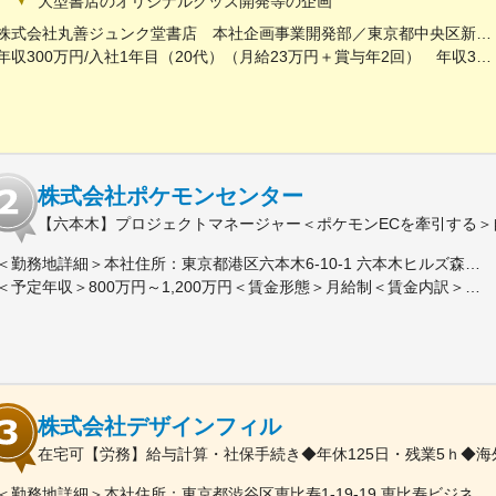
大型書店のオリジナルグッズ開発等の企画
株式会社丸善ジュンク堂書店 本社企画事業開発部／東京都中央区新川1-28-23 東京ダイヤビルディング5号館9階★東京メトロ「茅場町駅」徒歩8分★JR・東京メトロ「八丁堀駅」（B4出口）徒歩5分
年収300万円/入社1年目（20代）（月給23万円＋賞与年2回） 年収390万円/入社5年目（30代）（月給30万円＋賞与年2回）
株式会社ポケモンセンター
【六本木】プロジェクトマネージャー＜ポケモンECを牽引する＞
＜勤務地詳細＞本社住所：東京都港区六本木6-10-1 六本木ヒルズ森タワー47F受動喫煙対策：屋内全面禁煙変更の範囲：会社の定める事業所（リモートワーク含む）
＜予定年収＞800万円～1,200万円＜賃金形態＞月給制＜賃金内訳＞月額（基本給）：598,822円～837,000円固定残業手当/月：109,011円～163,480円（固定残業時間25時間0分/月）超過した時間外労働の残業手当は追加支給＜月給＞707,833円～1,000,480円（一律手当を含む）＜昇給有無＞有＜残業手当＞有賃金はあくまでも目安の金額であり、選考を通じて上下する可能性があります。月給(月額)は固定手当を含めた表記です。
株式会社デザインフィル
在宅可【労務】給与計算・社保手続き◆年休125日・残業5ｈ◆
＜勤務地詳細＞本社住所：東京都渋谷区恵比寿1-19-19 恵比寿ビジネスタワー9F勤務地最寄駅：山手線／恵比寿駅受動喫煙対策：屋内全面禁煙変更の範囲：会社の定める事業所