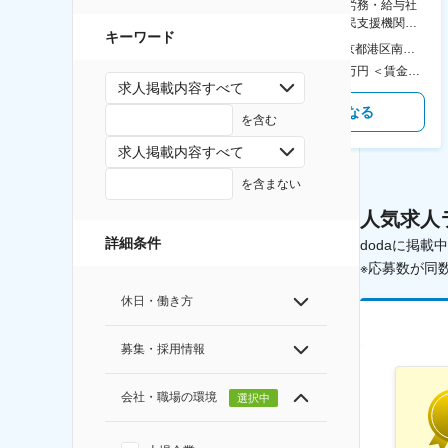
シリーズ開発企業◆書類作成・
【表参道】人事（労務・給与社
データ入力など◆年休126日・
保等）◆国連の難民支援機関の
キーワード
食事補助あり◎
活動を支える日本公式支援窓口
本社 住所：東京都千代田区神田錦町2-2-1 KANDASQUARE 受動喫煙対策：屋内全面禁煙 変更の範囲：会社の定める事業所
本社 住所：東京都港区南青山6-10-11 ウェスレーセンター3F 勤務地最寄駅：地下鉄各線／表参道駅 受動喫煙対策：屋内全面禁煙 変更の範囲：会社の定める事業所（リモートワーク含む）
◆正職員登用前提
350万円～500万円 ＜賃金形態＞ 月給制 ＜賃金内訳＞ 月額（基本給）：215,000円～307,000円 固定残業手当/月：76,700円～110,000円（固定残業時間45時間0分/月） 超過した時間外労働の残業手当は追加支給 ＜月給＞ 291,700円～417,000円（一律手当を含む） ＜昇給有無＞ 有 ＜残業手当＞ 有 ＜給与補足＞ ※経験・能力を考慮の上、年齢に関わりなく当社規定により優遇します。 賃金はあくまでも目安の金額であり、選考を通じて上下する可能性があります。 月給(月額)は固定手当を含めた表記です。
450万円～550万円 ＜賃金形態＞ 月給制 ＜賃金内訳＞ 月額（基本給）：340,000円～420,000円 ＜月給＞ 340,000円～420,000円 ＜昇給有無＞ 有 ＜残業手当＞ 有 ＜給与補足＞ ※能力・経験によって決定します。 ■賞与あり（業績評価に応じて支給） 賃金はあくまでも目安の金額であり、選考を通じて上下する可能性があります。 月給(月額)は固定手当を含めた表記です。
求人掲載内容すべて
気になる
気になる
を含む
求人掲載内容すべて
を含まない
人気求人
詳細条件
dodaに掲
※応募数が同
休日・働き方
募集・採用情報
会社・職場の環境
選択中