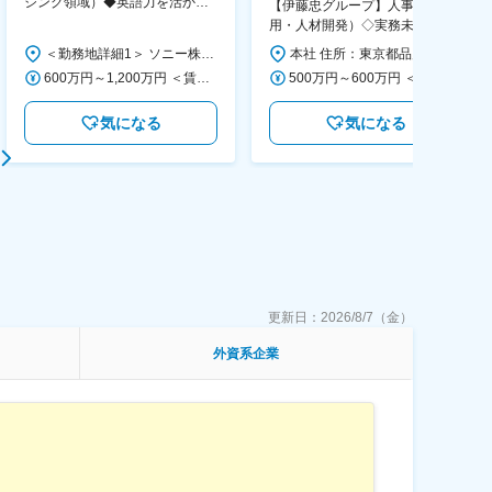
ジング領域）◆英語力を活か
【伊藤忠グループ】人事（採
す/CFO管轄＃SECCFO0027
用・人材開発）◇実務未経験歓
迎！／リモート有／年休124日
＜勤務地詳細1＞ ソニー株式会社 住所：神奈川県横浜市西区みなとみらい5-1-1 受動喫煙対策：屋内全面禁煙 ＜勤務地詳細2＞ ソニーシティ大崎 住所：東京都品川区大崎2-10-1 勤務地最寄駅：JR線／大崎駅 受動喫煙対策：屋内全面禁煙 変更の範囲：会社の定める事業所（リモートワーク含む）
本社 住所：東京都品川区大崎1-11-2 ゲートシティ大崎イーストタワー22Ｆ 勤務地最寄駅：JR山手線／大崎駅 受動喫煙対策：屋内全面禁煙 変更の範囲：会社の定める事業所（リモートワーク含む）
／福利厚生充実◇
600万円～1,200万円 ＜賃金形態＞ 月給制 ＜賃金内訳＞ 月額（基本給）：350,000円～500,000円 ＜月給＞ 350,000円～500,000円 ＜昇給有無＞ 有 ＜残業手当＞ 有 ＜給与補足＞ ※年収は経験や能力を考慮の上、当社規定により決定します。 賃金はあくまでも目安の金額であり、選考を通じて上下する可能性があります。 月給(月額)は固定手当を含めた表記です。
500万円～600万円 ＜賃金形態＞ 月給制 ＜賃金内訳＞ 月額（基本給）：300,000円～350,000円 ＜月給＞ 300,000円～350,000円 ＜昇給有無＞ 有 ＜残業手当＞ 有 ＜給与補足＞ 上記年収は、あくまで目安であり、前職・経験を考慮し検討させて頂きます。 ■昇給：あり ■賞与：あり ※会社業績と個人業績に応じて算定されます。 賃金はあくまでも目安の金額であり、選考を通じて上下する可能性があります。 月給(月額)は固定手当を含めた表記です。
気になる
気になる
更新日：
2026/8/7（金）
外資系企業