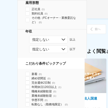
雇用形態
正社員
(
1
)
契約社員
(
0
)
その他（FCオーナー・業務委託な
ど）
(
0
)
前へ
年収
指定しない
以上
指定しない
以下
よく閲覧
こだわり条件ピックアップ
新着
(
0
)
締め切間近
(
0
)
完全週休2日制
(
0
)
年間休日120日以上
(
1
)
職種未経験歓迎
(
0
)
業種未経験歓迎
(
1
)
株式会社ゲームフリーク
特定非営利活動法人国連
学歴不問
(
0
)
UNHCR協会
【庶務アシスタント】ポケモン
転勤なし（勤務地限定）
(
0
)