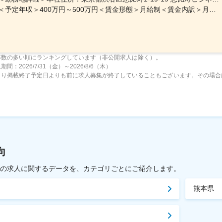
＜予定年収＞400万円～500万円＜賃金形態＞月給制＜賃金内訳＞月額（基本給）：267,800円～334,100円＜月給＞267,800円～334,100円＜昇給有無＞有＜残業手当＞有＜給与補足＞賞与：基礎額×平均2か月分（±個人評価）■賞与実績:年2回(6,12月)/昇給：年1回(7月)賃金はあくまでも目安の金額であり、選考を通じて上下する可能性があります。月給(月額)は固定手当を含めた表記です。
募数の多い順にランキングしています（非公開求人は除く）。
間：2026/7/31（金）～2026/8/6（木）
より掲載終了予定日よりも前に求人募集が終了していることもございます。その場合
向
載中の求人に関するデータを、カテゴリごとにご紹介します。
熊本県