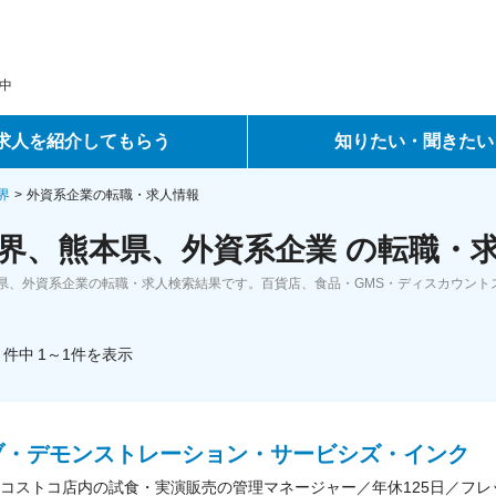
中
求人を紹介してもらう
知りたい・聞きたい
ントサービス
転職ノウハウ
界
外資系企業の転職・求人情報
界、熊本県、外資系企業 の転職・
サービス
データで見る転職
県、外資系企業の転職・求人検索結果です。百貨店、食品・GMS・ディスカウント
ーエージェントサービス
コラム・インタビュー
件中
1～1
件
を表示
転職Q&A
ブ・デモンストレーション・サービシズ・インク
コストコ店内の試食・実演販売の管理マネージャー／年休125日／フ