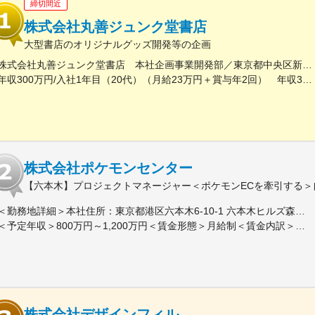
締切間近
株式会社丸善ジュンク堂書店
大型書店のオリジナルグッズ開発等の企画
株式会社丸善ジュンク堂書店 本社企画事業開発部／東京都中央区新川1-28-23 東京ダイヤビルディング5号館9階★東京メトロ「茅場町駅」徒歩8分★JR・東京メトロ「八丁堀駅」（B4出口）徒歩5分
年収300万円/入社1年目（20代）（月給23万円＋賞与年2回） 年収390万円/入社5年目（30代）（月給30万円＋賞与年2回）
株式会社ポケモンセンター
【六本木】プロジェクトマネージャー＜ポケモンECを牽引する＞
＜勤務地詳細＞本社住所：東京都港区六本木6-10-1 六本木ヒルズ森タワー47F受動喫煙対策：屋内全面禁煙変更の範囲：会社の定める事業所（リモートワーク含む）
＜予定年収＞800万円～1,200万円＜賃金形態＞月給制＜賃金内訳＞月額（基本給）：598,822円～837,000円固定残業手当/月：109,011円～163,480円（固定残業時間25時間0分/月）超過した時間外労働の残業手当は追加支給＜月給＞707,833円～1,000,480円（一律手当を含む）＜昇給有無＞有＜残業手当＞有賃金はあくまでも目安の金額であり、選考を通じて上下する可能性があります。月給(月額)は固定手当を含めた表記です。
株式会社デザインフィル