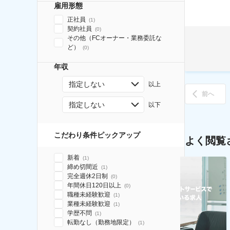
雇用形態
正社員
(
1
)
契約社員
(
0
)
その他（FCオーナー・業務委託な
ど）
(
0
)
年収
指定しない
以上
前へ
指定しない
以下
こだわり条件ピックアップ
よく閲覧
新着
(
1
)
締め切間近
(
1
)
完全週休2日制
(
0
)
年間休日120日以上
(
0
)
職種未経験歓迎
(
1
)
業種未経験歓迎
(
1
)
学歴不問
(
1
)
転勤なし（勤務地限定）
(
1
)