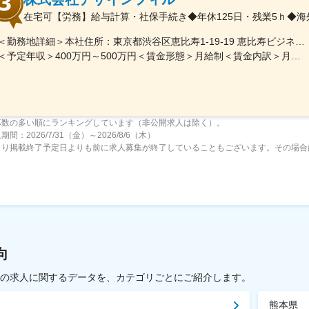
在宅可【労務】給与計算・社保手続き◆年休125日・残業5ｈ◆
＜勤務地詳細＞本社住所：東京都渋谷区恵比寿1-19-19 恵比寿ビジネスタワー9F勤務地最寄駅：山手線／恵比寿駅受動喫煙対策：屋内全面禁煙変更の範囲：会社の定める事業所
＜予定年収＞400万円～500万円＜賃金形態＞月給制＜賃金内訳＞月額（基本給）：267,800円～334,100円＜月給＞267,800円～334,100円＜昇給有無＞有＜残業手当＞有＜給与補足＞賞与：基礎額×平均2か月分（±個人評価）■賞与実績:年2回(6,12月)/昇給：年1回(7月)賃金はあくまでも目安の金額であり、選考を通じて上下する可能性があります。月給(月額)は固定手当を含めた表記です。
募数の多い順にランキングしています（非公開求人は除く）。
間：2026/7/31（金）～2026/8/6（木）
より掲載終了予定日よりも前に求人募集が終了していることもございます。その場合
向
載中の求人に関するデータを、カテゴリごとにご紹介します。
熊本県