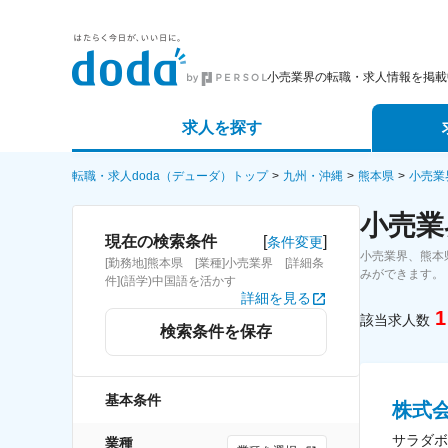
小売業界の転職・求人情報を掲載
求人を探す
詳細条件から探す
エージェ
転職・求人doda（デューダ）トップ
九州・沖縄
熊本県
小売業
小売業
新着求人から探す
スカウト
[
]
現在の検索条件
条件変更
小売業界、熊本
[勤務地]熊本県 [業種]小売業界 [詳細条
求人特集から探す
パートナ
みができます。
件](語学)中国語を活かす
詳細を見る
1
該当求人数
検索条件を保存
基本条件
株式
サラダボ
業種