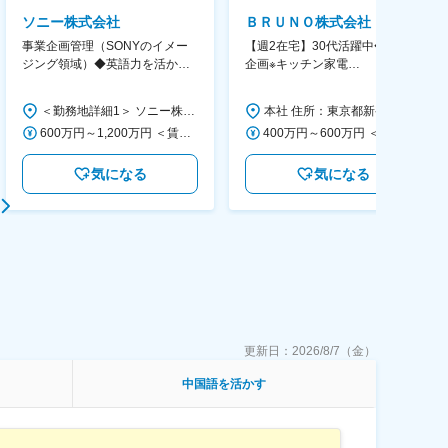
ソニー株式会社
ＢＲＵＮＯ株式会社
事業企画管理（SONYのイメー
【週2在宅】30代活躍中◆商品
ジング領域）◆英語力を活か
企画※キッチン家電
す/CFO管轄＃SECCFO0027
◆「BRUNO」新商品の企画／企
画～調達／働き方◎
＜勤務地詳細1＞ ソニー株式会社 住所：神奈川県横浜市西区みなとみらい5-1-1 受動喫煙対策：屋内全面禁煙 ＜勤務地詳細2＞ ソニーシティ大崎 住所：東京都品川区大崎2-10-1 勤務地最寄駅：JR線／大崎駅 受動喫煙対策：屋内全面禁煙 変更の範囲：会社の定める事業所（リモートワーク含む）
本社 住所：東京都新宿区西新宿6丁目22-1 新宿スクエアタワー B1階 勤務地最寄駅：東京メトロ丸ノ内線／西新宿駅 受動喫煙対策：屋内全面禁煙 変更の範囲：会社の定める事業所（リモートワーク含む）
600万円～1,200万円 ＜賃金形態＞ 月給制 ＜賃金内訳＞ 月額（基本給）：350,000円～500,000円 ＜月給＞ 350,000円～500,000円 ＜昇給有無＞ 有 ＜残業手当＞ 有 ＜給与補足＞ ※年収は経験や能力を考慮の上、当社規定により決定します。 賃金はあくまでも目安の金額であり、選考を通じて上下する可能性があります。 月給(月額)は固定手当を含めた表記です。
400万円～600万円 ＜賃金形態＞ 月給制 経験・能力を考慮の上、優遇いたします。 ＜賃金内訳＞ 月額（基本給）：300,000円～450,000円 ＜月給＞ 300,000円～450,000円 ＜昇給有無＞ 有 ＜残業手当＞ 有 ＜給与補足＞ ・賞与実績：年2回 ・昇給：年1回 ※半年毎に評価を行い、評価が高ければ年齢に関係なく昇給・昇格していきます。創造性の高い人・新しいことにチャレンジした人が高い評価を得られます。 賃金はあくまでも目安の金額であり、選考を通じて上下する可能性があります。 月給(月額)は固定手当を含めた表記です。
気になる
気になる
更新日：
2026/8/7（金）
中国語を活かす