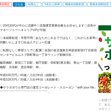
締切間近
転勤なし
5名以上採用
職種未経験歓迎
業種未経験歓迎
正社員
◇20代30代が中心に活躍中◇店舗運営業務全般をお任せします◇店長や
マネージャーへキャリアUPが可能
◇未経験歓迎・学歴不問◇あなたのこれまでではなく、これからを基準に
判断いたします◎社会人デビュー応援
◇転勤なし◇希望エリアに配属◇全国の各店舗東京神楽坂新宿3丁目新宿
センタービルムスブ田町青山一丁目ウィング新橋渋谷...
飯田橋駅、新宿三丁目駅、都庁前駅、田町駅(東京都)、青山一丁目駅、新
橋駅、渋谷駅、恵比寿駅、神...
年収630万円／40歳／入社2年目（経験者）
年収528万円／30歳／入社4年目（未経験者）
◆サラダボウル専門店の運営コーポレート・スローガン『with your life』
￣￣￣￣￣￣￣￣￣￣￣￣￣￣￣￣...
＼全国で
て、あな
マネージ