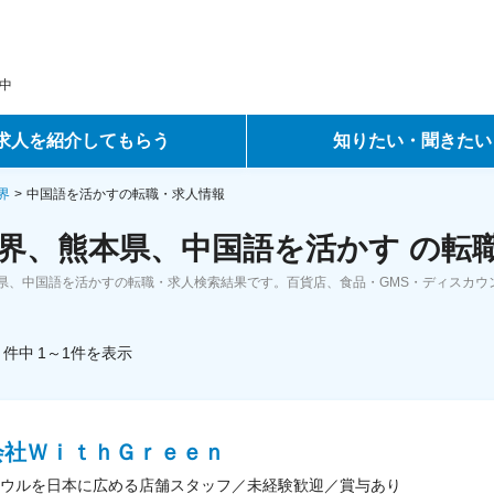
中
求人を紹介してもらう
知りたい・聞きたい
ントサービス
転職ノウハウ
界
中国語を活かすの転職・求人情報
界、熊本県、中国語を活かす の転
サービス
データで見る転職
県、中国語を活かすの転職・求人検索結果です。百貨店、食品・GMS・ディスカウ
ーエージェントサービス
コラム・インタビュー
件中
1～1
件
を表示
転職Q&A
会社ＷｉｔｈＧｒｅｅｎ
ウルを日本に広める店舗スタッフ／未経験歓迎／賞与あり