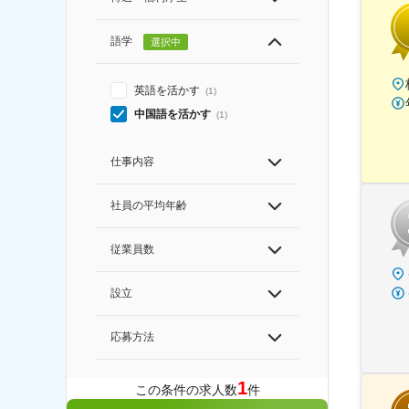
語学
選択中
英語を活かす
(
1
)
中国語を活かす
(
1
)
仕事内容
社員の平均年齢
従業員数
設立
応募方法
1
この条件の求人数
件