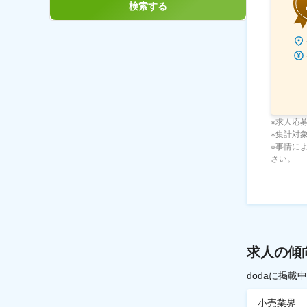
検索する
※求人応
※集計対象期
※事情に
さい。
求人の傾
dodaに掲
小売業界