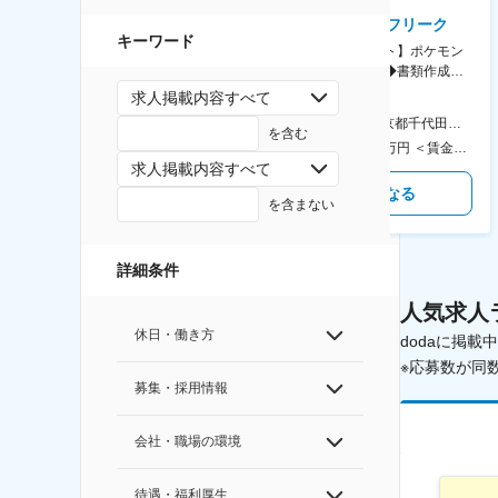
AGC株式会社
株式会社ゲームフリーク
キーワード
【横浜※一般職/転勤なし】庶
【庶務アシスタント】ポケモン
務・事務担当～開発部材の発注
シリーズ開発企業◆書類作成・
やDXに向けたシステム利用等～
データ入力など◆年休126日・
求人掲載内容すべて
食事補助あり◎
AGC横浜テクニカルセンター 住所：神奈川県横浜市鶴見区末広町1-1 勤務地最寄駅：JR線／弁天橋駅 受動喫煙対策：敷地内喫煙可能場所あり 変更の範囲：無
本社 住所：東京都千代田区神田錦町2-2-1 KANDASQUARE 受動喫煙対策：屋内全面禁煙 変更の範囲：会社の定める事業所
を含む
400万円～550万円 ＜賃金形態＞ 月給制 固定給＋業績給 ＜賃金内訳＞ 月額（基本給）：230,000円～280,000円 ＜月給＞ 230,000円～280,000円 ＜昇給有無＞ 有 ＜残業手当＞ 有 ＜給与補足＞ ※上記はあくまで最低保証額です。実際にはこれまでの経験やスキルを考慮の上、決定します。 年収には残業代は含めておりません。 ■昇給：年1回 ■賞与：年2回 賃金はあくまでも目安の金額であり、選考を通じて上下する可能性があります。 月給(月額)は固定手当を含めた表記です。
350万円～500万円 ＜賃金形態＞ 月給制 ＜賃金内訳＞ 月額（基本給）：215,000円～307,000円 固定残業手当/月：76,700円～110,000円（固定残業時間45時間0分/月） 超過した時間外労働の残業手当は追加支給 ＜月給＞ 291,700円～417,000円（一律手当を含む） ＜昇給有無＞ 有 ＜残業手当＞ 有 ＜給与補足＞ ※経験・能力を考慮の上、年齢に関わりなく当社規定により優遇します。 賃金はあくまでも目安の金額であり、選考を通じて上下する可能性があります。 月給(月額)は固定手当を含めた表記です。
求人掲載内容すべて
気になる
気になる
を含まない
詳細条件
人気求人
休日・働き方
dodaに掲
※応募数が同
募集・採用情報
会社・職場の環境
待遇・福利厚生