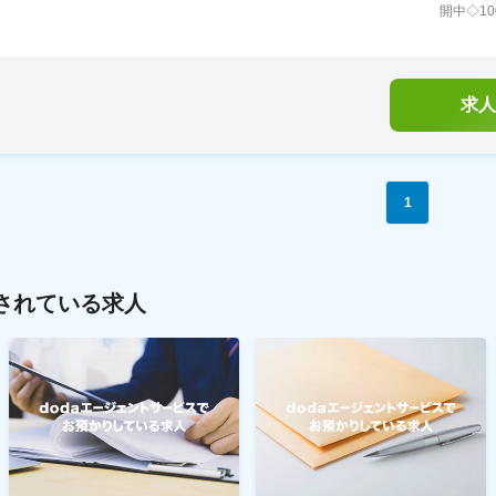
開中◇1
求人
1
されている求人