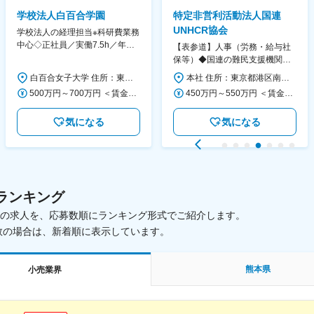
学校法人白百合学園
特定非営利活動法人国連
UNHCR協会
学校法人の経理担当※科研費業務
中心◇正社員／実働7.5h／年休
【表参道】人事（労務・給与社
130日／1881年創立の伝統女子
保等）◆国連の難民支援機関の
大学
活動を支える日本公式支援窓口
白百合女子大学 住所：東京都調布市緑ヶ丘1-25 勤務地最寄駅：京王線／仙川駅 受動喫煙対策：屋内全面禁煙 変更の範囲：会社の定める事業所
本社 住所：東京都港区南青山6-10-11 ウェスレーセンター3F 勤務地最寄駅：地下鉄各線／表参道駅 受動喫煙対策：屋内全面禁煙 変更の範囲：会社の定める事業所（リモートワーク含む）
◆正職員登用前提
500万円～700万円 ＜賃金形態＞ 月給制 ＜賃金内訳＞ 月額（基本給）：280,000円～430,000円 ＜月給＞ 280,000円～430,000円 ＜昇給有無＞ 有 ＜残業手当＞ 有 ＜給与補足＞ ※年齢・過去の経験に基づき、本学規定に合わせ決定 【残業手当】有 /残業時間に応じて全額支給（※想定年収に含む） 【各種手当】扶養手当/住宅手当/通勤手当 等 【賞与】年2回（6月、12月） 【昇給】年1回（4月） 賃金はあくまでも目安の金額であり、選考を通じて上下する可能性があります。 月給(月額)は固定手当を含めた表記です。
450万円～550万円 ＜賃金形態＞ 月給制 ＜賃金内訳＞ 月額（基本給）：340,000円～420,000円 ＜月給＞ 340,000円～420,000円 ＜昇給有無＞ 有 ＜残業手当＞ 有 ＜給与補足＞ ※能力・経験によって決定します。 ■賞与あり（業績評価に応じて支給） 賃金はあくまでも目安の金額であり、選考を通じて上下する可能性があります。 月給(月額)は固定手当を含めた表記です。
気になる
気になる
ランキング
載中の求人を、応募数順にランキング形式でご紹介します。
数の場合は、新着順に表示しています。
熊本県
小売業界