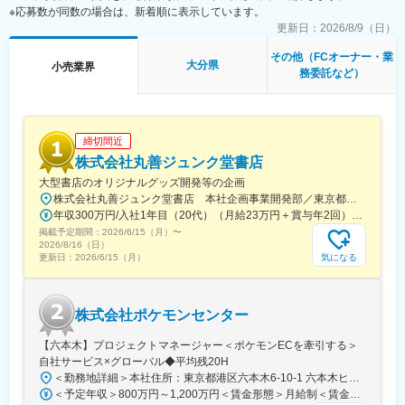
※応募数が同数の場合は、新着順に表示しています。
更新日：
2026/8/9（日）
その他（FCオーナー・業
大分県
小売業界
務委託など）
締切間近
株式会社丸善ジュンク堂書店
大型書店のオリジナルグッズ開発等の企画
株式会社丸善ジュンク堂書店 本社企画事業開発部／東京都中央区新川1-28-23 東京ダイヤビルディング5号館9階★東京メトロ「茅場町駅」徒歩8分★JR・東京メトロ「八丁堀駅」（B4出口）徒歩5分
年収300万円/入社1年目（20代）（月給23万円＋賞与年2回） 年収390万円/入社5年目（30代）（月給30万円＋賞与年2回）
掲載予定期間：
2026/6/15（月）
〜
2026/8/16（日）
気になる
更新日：
2026/6/15（月）
株式会社ポケモンセンター
【六本木】プロジェクトマネージャー＜ポケモンECを牽引する＞
自社サービス×グローバル◆平均残20H
＜勤務地詳細＞本社住所：東京都港区六本木6-10-1 六本木ヒルズ森タワー47F受動喫煙対策：屋内全面禁煙変更の範囲：会社の定める事業所（リモートワーク含む）
＜予定年収＞800万円～1,200万円＜賃金形態＞月給制＜賃金内訳＞月額（基本給）：598,822円～837,000円固定残業手当/月：109,011円～163,480円（固定残業時間25時間0分/月）超過した時間外労働の残業手当は追加支給＜月給＞707,833円～1,000,480円（一律手当を含む）＜昇給有無＞有＜残業手当＞有賃金はあくまでも目安の金額であり、選考を通じて上下する可能性があります。月給(月額)は固定手当を含めた表記です。