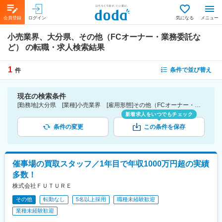
会員登録
ログイン
気になる
メニュー
小売業界、大分県、その他（FCオーナー・業務委託な
ど）
の転職・求人検索結果
1
条件で並び替え
件
現在の検索条件
[勤務地]大分県 [業種]小売業界 [雇用形態]その他（FCオーナー・業務委託など）
新着求人をいつでもチェック
条件の変更
この条件を保存
催事場の買取スタッフ／1年目で年収1000万円超の実績
多数！
株式会社ＦＵＴＵＲＥ
その他
転勤なし
5名以上採用
職種未経験歓迎
業種未経験歓迎