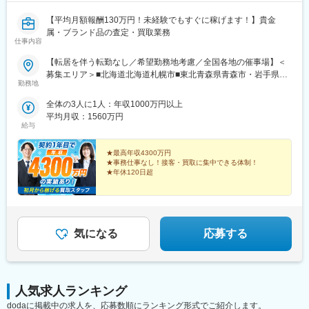
【平均月額報酬130万円！未経験でもすぐに稼げます！】貴金
属・ブランド品の査定・買取業務
仕事内容
【転居を伴う転勤なし／希望勤務地考慮／全国各地の催事場】＜
募集エリア＞■北海道北海道札幌市■東北青森県青森市・岩手県盛
勤務地
岡市・宮城県仙台市・秋田県秋田市・山形県山形市・福島県郡山
市■関東・甲信茨城県水戸市・栃木県宇都宮市・群馬県高崎市・埼
全体の3人に1人：年収1000万円以上
玉県さいたま市・千葉県千葉市・東京都23区内・神奈川県横浜
平均月収：1560万円
市・山梨県甲府市・長野県長野市■東海岐阜県岐阜市・静岡県浜松
給与
市・愛知県名古屋市・三重県四日市市■北陸新潟県新潟市・富山県
富山市・石川県金沢市・福井県福井市■関西滋賀県大津市・京都府
★最高年収4300万円
京都市・大阪府大阪市・兵庫県神戸市・奈良県奈良市・和歌山県
★事務仕事なし！接客・買取に集中できる体制！
★年休120日超
和歌山市■中国・四国鳥取県鳥取市・島根県松江市・岡山県岡山
市・広島県広島市・山口県下関市・徳島県徳島市・香川県高松
営業未経験から稼ぎたい
市・愛媛県松山市・高知県高知市■九州福岡県福岡市・佐賀県佐賀
でも少し不安もある……
市・長崎県長崎市・熊本県熊本市・大分県大分市・宮崎県宮崎
そんな方に！
市・鹿児島県鹿児島市
気になる
応募する
人気求人ランキング
dodaに掲載中の求人を、応募数順にランキング形式でご紹介します。