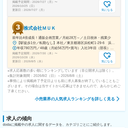
掲載予定期間：
2026/7/27（月）
〜
2026/10/25（日）
気になる
更新日：
2026/7/27（月）
株式会社ＭＵＫ
前年比4倍成長！通販企画営業／月給28万～／土日祝休・残業少
【駅徒歩1分／転勤なし】本社／東京都港区浜松町1-29-6 浜松町セントラルビル2階＜アクセス＞・都営地下鉄都営浅草線「大門駅」より徒歩1分・JR山手線「浜松町駅」より徒歩2分※受動喫煙対策：屋内禁煙
年収780万円／48歳（月給56万円+賞与）入社3年目（部長） 年収525万円／28歳（月給37.5万円+賞与）入社3年目（課長）
掲載予定期間：
2026/7/30（木）
〜
2026/10/28（水）
気になる
更新日：
2026/8/5（水）
※求人応募数の多い順にランキングしています（非公開求人は除く）。
※集計対象期間：2026/8/2（日）～2026/8/8（土）
※事情により掲載終了予定日よりも前に求人募集が終了していることもご
ざいます。その場合は当サイトから応募はできませんので、あらかじめご
了承ください。
小売業界
の人気求人ランキングを詳しく見る
求人の傾向
dodaに掲載中の求人に関するデータを、カテゴリごとにご紹介します。