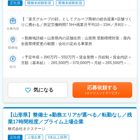
時間拘束も発生しない環境です。
正社員
職種未経験歓迎
業種未経験歓迎
〇本部スタッフのへの挑戦も可能
■組織構成：
入社後数ヶ月～3年以内を目処に店長職へ昇格。
1店舗あたり店長1名、スタッフ5～15名で運営。チームワークを
【「楽天グループの顔」としてグループ商材の総合提案×店舗づく
店長を1～2年程度経験の後、商品部や営業企画、PB開発や人事、
重視し、相談しやすく協力し合える職場環境です。
りに携わる／所定労働時間7.5H×残業月平均10～15H／月8日～休
総務、財務など本部スタッフへのキャリアが準備されています。
仕事内容
み】
当社では本部スタッフの活性化を目的に若手社員の本部スタッフ
■当社について：
楽天モバイルショップに来店されるお客様へ、スマートフォン・
への配属を積極的に行っています。
当社は2023年2月に設立された楽天グループ100％出資の新会社
＜勤務地詳細＞山形県内の店舗住所：山形県 受動喫煙対策：屋内
料金プラン・楽天カード・楽天市場・楽天ポイントなど、楽天経
勿論、店舗に近い所でキャリアを積みたい方はSV（10～20店舗の
で、事業運営に必要な企画、立ち上げ、コンサルティング、オペ
全面禁煙変更の範囲：会社の定める事業所
済圏の幅広いサービスを総合的にご提案します。
統括）、ゾーンマネージャー（県単位での店舗統括）へのキャリ
勤務地
レーション管理、システム・インフラ整備までを一括して提供し
単なる携帯販売ではなく、楽天グループ唯一の対面チャネルとし
アパスもあります。
ています。
＜予定年収＞390万円～550万円＜賃金形態＞月給制＜賃金内訳＞
て、お客様の生活をより豊かにするトータルサポートを行うポジ
月額（基本給）：265,500円～370,000円＜月給＞265,500円～
ションです。
この様な環境が離職率6.5%と極めて低い離職率に、また販売や売
変更の範囲：会社の定める業務
給与
370,000円＜昇給有無＞有＜残業手当＞有＜給与補足＞※賞与年2
り場作りに専念を出来る環境が店舗あたりの売上昨対好調に繋が
回※別途インセンティブ支給あり賃金はあくまでも目安の金額であ
■具体的には：
っています。
り、選考を通じて上下する可能性があります。月給(月額)は固定手
◇お客様対応
当を含めた表記です。
・新規契約・機種変更の受付および提案
■職務内容：
応募依頼する
気になる
・料金プラン、楽天ポイント活用、楽天カード、各種サービスの
売場管理 / 発注&在庫管理 / スタッフ管理 / レジ接客 など
（エージェントサービス）
案内
・スマホの初期設定・データ移行サポート
■各店舗の人員構成：
・問い合わせ対応
店舗毎に詳細な人数は異なりますが、ストアチーフ(店長)1名（20
【山形県】整備士 ※勤務エリアが選べる／転勤なし／残
代中盤～50代）、正社員は最大4名程度、大学生アルバイトやパ
◇店舗運営
ートの主婦の方が6～15名程度で構成。
業17時間程度／プライム上場企業
・店舗での電話応対
株式会社ネクステージ
・在庫管理、売り場づくり、POP作成
■転勤について：
・KPI管理・数値振り返り
正社員
上場企業
5名以上採用
入社4年目以降、勤務地の限定も可能です。