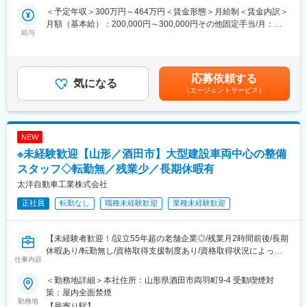
・問い合わせ対応
・自動車及び建設機械の販売営業（主に建設系法人取引先、役所
＜予定年収＞300万円～464万円＜賃金形態＞月給制＜賃金内訳＞
◇店舗運営
へのルートセールス）
月額（基本給）：200,000円～300,000円その他固定手当/月：
・店舗での電話応対
・顧客が保有する車輛・機械の整備に関する窓口対応（主に法人
給与
3,000円～20,000円＜月給＞203,000円～320,000円＜昇給有無＞
・在庫管理、売り場づくり、POP作成
取引先との接客業務）
有＜残業手当＞有＜給与補足＞■昇給：有(1月あたり1.5%～3.0%
・KPI管理・数値振り返り
※前年度実績)■賞与：年2回(2.5か月分 ※前年度実績)/7・12月支給
・店舗会議・研修への参加
■業務詳細：
賃金はあくまでも目安の金額であり、選考を通じて上下する可能
応募依頼する
・キャンペーン企画など、集客に向けた取り組み
・新規開拓営業はありません。
気になる
性があります。月給(月額)は固定手当を含めた表記です。
（エージェントサービス）
・担当エリアは車で50キロ以内を想定しており、山形県内及び近
■キャリアパス：
隣エリアが中心となります。泊りがけでの出張はほとんどありま
スタッフ（R CREW）から店長を経てRSV（スーパーバイザー）
せん。また、直行直帰も可能です。
へステップアップが可能です。RSV経験後はマネジメントや本部
・取り扱い車輛は軽自動車から大型特殊車及び建設機械となりま
NEW
への異動の道もあり、長期的にキャリア形成ができます。まずは
す。主力は大型建設車両です。
※未経験歓迎【山形／酒田市】大型建設車両中心の整備
入社後1年で店長昇格を目指していただきます。
・大特、大型自動車免許等の資格取得を目指す方を積極的に当社
でバックアップいたします。（資格取得に関する費用は当社負
スタッフ◇転勤無／残業少／長期休暇有
■組織構成：
担）
太洋自動車工業株式会社
1店舗あたり店長1名、スタッフ5～15名で運営。チームワークを
重視し相談しやすい環境◎
正社員
転勤なし
職種未経験歓迎
業種未経験歓迎
■教育体制
取扱製品については、各メーカーから基礎的な研修が用意されて
変更の範囲：会社の定める業務
いるほか、半年~1年間は先輩社員2名が丁寧に指導し、商談同行
【未経験者歓迎！/設立55年超の老舗企業◎/残業月2時間前後/長期
などのojtも実施されます。
休暇あり/転勤無し/資格取得支援制度あり/資格取得状況によって
仕事内容
手当あり！/マイカー通勤可・駐車場完備】
■評価制度
個別の受注高も評価に関わってきますが、売り上げの見通しが立
＜勤務地詳細＞本社住所：山形県酒田市両羽町9-4 受動喫煙対
■職務内容：
ちにくい公共案件の受注もあるため、基本的には対前年比受注高
策：屋内全面禁煙
当社にて、自動車及び建設機械の整備業務に従事いただきます。
勤務地
を目安にチーム単位で目標が設定されます。
【最寄り駅】