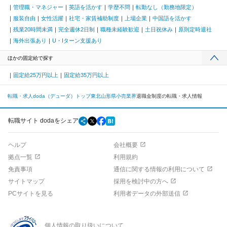
管理職・マネジャー
英語を活かす
学歴不問
転勤なし（勤務地限定）
服装自由
女性活躍
社宅・家賃補助制度
上場企業
中国語を活かす
残業20時間未満
完全週休2日制
職種未経験歓迎
土日祝休み
原則定時退社
海外出張あり
U・Iターン支援あり
ほかの固定給で探す
固定給25万円以上
固定給35万円以上
転職・求人doda（デューダ）トップ
東北
山形県
小売業界
退職金制度の転職・求人情報
転職サイト dodaをシェア
ヘルプ
会社概要
拠点一覧
利用規約
免責事項
通信に関する情報の利用について
サイトマップ
採用を検討中の方へ
PCサイトを見る
利用者データの外部送信
個人情報の取り扱いについて