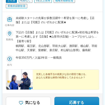
正社員
転勤なし
5名以上採用
職種未経験歓迎
業種未経験歓迎
未経験スタートの先輩が多数活躍中！希望を第一に考慮し【店
舗】または【宅配】のいずれかに配属★
仕事内容
下記の【店舗】または【宅配】のいずれかに配属※初任地は希望を
第一に考慮します【店舗】■山形市(4店舗)・コープひがしはら／
勤務地
山形県山形市東原町3-1-11・コープしろにし／山形県山形市城西
【最寄り駅】
5-26-28・コープすずかわ／山形県山形市五十鈴1-7-65・コープさ
鶴岡駅、蔵王駅、北山形駅、羽前大山駅、酒田駅、楯山駅、羽前
くらだ／山形県山形市桜田東4-9-15■鶴岡市(5店舗)・コープ大山
中山駅、天童駅、梨郷駅、新庄駅、村山駅(山形県)、藤島駅
／山形県鶴岡市大山2-2-10・コープ千石／山形県鶴岡市長者町8-
25・コープ切添／山形県鶴岡市切添町17-15・コープあおやぎ／
年収350万円／入協3年目・一般職員
山形県鶴岡市青柳町37-6・鶴岡協同の家こぴあ／山形県鶴岡市余
給与
慶町1-2■酒田市(2店舗)・こぴあコープ酒田／山形県酒田市泉町1-
15・コープなかのくち／山形県酒田市東栄町10-5【宅配】・山形
北支部／山形県山形市上柳67-1・山形南支部／山形県上山市藤吾
充実した各種手当や残業少な目の環境で働ける。
あなたも家族も納得の転職をしてみませんか？
南田2254-5・天童寒河江支部／山形県天童市蔵増1460-9・置賜支
部／山形県南陽市梨郷648-4・新庄支部／山形県新庄市千門町1-
38・北村山支部／山形県村山市中央2-3-2・鶴岡酒田支部／山形県
東田川郡三川町横山袖東12-7
気になる
応募する