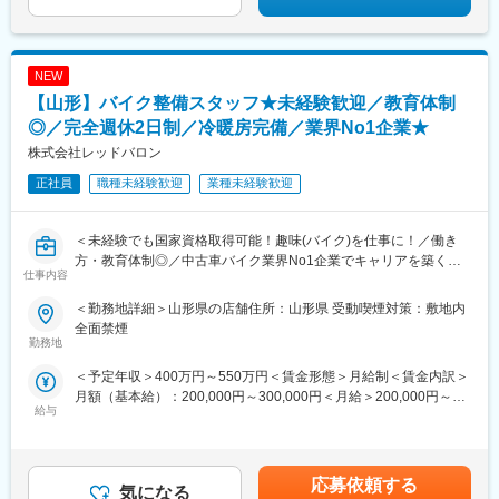
NEW
【山形】バイク整備スタッフ★未経験歓迎／教育体制
◎／完全週休2日制／冷暖房完備／業界No1企業★
株式会社レッドバロン
正社員
職種未経験歓迎
業種未経験歓迎
＜未経験でも国家資格取得可能！趣味(バイク)を仕事に！／働き
方・教育体制◎／中古車バイク業界No1企業でキャリアを築く／
仕事内容
完全未経験歓迎＞
＜勤務地詳細＞山形県の店舗住所：山形県 受動喫煙対策：敷地内
■業務内容
全面禁煙
お客様の安全を守り、快適なバイクライフを送っていただくた
勤務地
め、業界No1企業の同社にてバイク整備士をお任せいたします。
＜予定年収＞400万円～550万円＜賃金形態＞月給制＜賃金内訳＞
月額（基本給）：200,000円～300,000円＜月給＞200,000円～
■教育体制
給与
300,000円＜昇給有無＞有＜残業手当＞有＜給与補足＞■賞与実績
入社後は、愛知県岡崎市にある二輪整備専門スクールにて、技術
3~4.4か月分■モデル年収▼一般社員年収404万円／入社2年目▼工
習得状況に応じ、期間の変更はございますが、最大90日間の研修
場長年俸538万円／工場長1年目年俸718万円／工場長6年目賃金は
を受けていただきます。
あくまでも目安の金額であり、選考を通じて上下する可能性があ
合格基準が明確に定められており、完全未経験のご入社者も第一
応募依頼する
気になる
ります。月給(月額)は固定手当を含めた表記です。