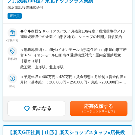
／月残業10h程／東北トップクラス実績
た社員もおりますので、スピード感をもってキャリアップできま
米沢電話設備株式会社
す。
正社員
■配属先：
入社後の配属となる、auショップ長井には7名（男性2名、女性5
◆◇◆多様なキャリアスパス／月残業10h程度／職場環境◎／10
名）が在籍しております。平均年齢は28歳で20代の社員が多く、
期連続増収中の企業／山形各地でauショップの展開／新規契約件
職場は和気あいあいとしております。
仕事内容
数 東北トップクラスの実績あり◆◇◆
■評価制度：
＜勤務地詳細＞auStyleイオンモール山形南住所：山形県山形市若
■職務内容：
個人ノルマはなく、各店舗で目標数値を追っていきます。評価に
宮3-7-8 イオンモール山形南2F受動喫煙対策：屋内全面禁煙変更
・新規加入・機種変更のご案内
勤務地
ついては、実績の評価と定性面の評価（10項目）の二つの軸で判
の範囲：会社の定める事業所
【最寄り駅】
・端末の操作説明
断されます。評価は上長との面談を通して決定します。
蔵王駅、山形駅、北山形駅
・彫金プラン・登録情報の変更や事務手続き
■当社の魅力：
＜予定年収＞400万円～420万円＜賃金形態＞月給制＜賃金内訳＞
■入社後の研修：
◎働きやすい環境：月残業10h程度、育休・産休完備などワーク
月額（基本給）：200,000円～250,000円＜月給＞200,000円～
入社後３～5日間の座学研修（企業理念、お客様との接し方、携帯
給与
ライフバランスが保てる環境が整っております。
250,000円＜昇給有無＞有＜残業手当＞有＜給与補足＞※上記の年
の知識など）を経て、現場でのOJTを開始します。現場配属後
◎業績好調：当社売上は約10年で約4.5倍に増えており、今後も右
収は残業代を含まない額です。■賞与：年2回（約4.0か月分）■昇
は、半年程度メンターがついてフォローします。
肩上がりで業績が伸びていくことが予想されます。（2010年度か
給：年2回（6月、12月）■モデル年収：・30代 年収600万円／月
また、現在活躍している社員のほとんどが未経験から入社してお
ら2020年度まで10期連続増収中）
給40万円＋賞与（経験6年）賃金はあくまでも目安の金額であ
応募依頼する
り、前職では建設業、接客業、警察官として働いていた方もおり
気になる
◎ホスピタリティー：お客様への気遣い、お客様ニーズのヒアリ
り、選考を通じて上下する可能性があります。月給(月額)は固定手
（エージェントサービス）
ますので、未経験からでも安心してご入社いただけます。
ングを徹底することにより、会社全体でNo.1を目指していく社風
当を含めた表記です。
があります。
■キャリアパス：
販売スキルを極めるスペシャリストコースや、店長・エリアSVを
変更の範囲：会社の定める業務
【楽天G正社員｜山形】楽天ショップスタッフ※店長候
目指すマネジメントコースから選択が可能です。ご自身の志向や