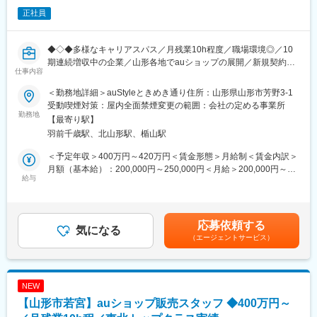
す。
正社員
■配属先：
入社後の配属となる、auショップ長井には7名（男性2名、女性5
◆◇◆多様なキャリアスパス／月残業10h程度／職場環境◎／10
名）が在籍しております。平均年齢は28歳で20代の社員が多く、
期連続増収中の企業／山形各地でauショップの展開／新規契約件
職場は和気あいあいとしております。
仕事内容
数 東北トップクラスの実績あり◆◇◆
■評価制度：
＜勤務地詳細＞auStyleときめき通り住所：山形県山形市芳野3-1
■職務内容：
個人ノルマはなく、各店舗で目標数値を追っていきます。評価に
受動喫煙対策：屋内全面禁煙変更の範囲：会社の定める事業所
・新規加入・機種変更のご案内
勤務地
ついては、実績の評価と定性面の評価（10項目）の二つの軸で判
【最寄り駅】
・端末の操作説明
断されます。評価は上長との面談を通して決定します。
羽前千歳駅、北山形駅、楯山駅
・彫金プラン・登録情報の変更や事務手続き
■当社の魅力：
＜予定年収＞400万円～420万円＜賃金形態＞月給制＜賃金内訳＞
■入社後の研修：
◎働きやすい環境：月残業10h程度、育休・産休完備などワーク
月額（基本給）：200,000円～250,000円＜月給＞200,000円～
入社後３～5日間の座学研修（企業理念、お客様との接し方、携帯
給与
ライフバランスが保てる環境が整っております。
250,000円＜昇給有無＞有＜残業手当＞有＜給与補足＞※上記の年
の知識など）を経て、現場でのOJTを開始します。現場配属後
◎業績好調：当社売上は約10年で約4.5倍に増えており、今後も右
収は残業代を含まない額です。■賞与：年2回（約4.0か月分）■昇
は、半年程度メンターがついてフォローします。
肩上がりで業績が伸びていくことが予想されます。（2010年度か
給：年2回（6月、12月）■モデル年収：・30代 年収600万円／月
また、現在活躍している社員のほとんどが未経験から入社してお
ら2020年度まで10期連続増収中）
給40万円＋賞与（経験6年）賃金はあくまでも目安の金額であ
応募依頼する
り、前職では建設業、接客業、警察官として働いていた方もおり
気になる
◎ホスピタリティー：お客様への気遣い、お客様ニーズのヒアリ
り、選考を通じて上下する可能性があります。月給(月額)は固定手
（エージェントサービス）
ますので、未経験からでも安心してご入社いただけます。
ングを徹底することにより、会社全体でNo.1を目指していく社風
当を含めた表記です。
があります。
■キャリアパス：
販売スキルを極めるスペシャリストコースや、店長・エリアSVを
変更の範囲：会社の定める業務
NEW
目指すマネジメントコースから選択が可能です。ご自身の志向や
【山形市若宮】auショップ販売スタッフ ◆400万円～
プライベートの両立に合わせたキャリアを自由に描けます。2年目
以降はチーフをお任せすることが多く、過去には3年で店長になっ