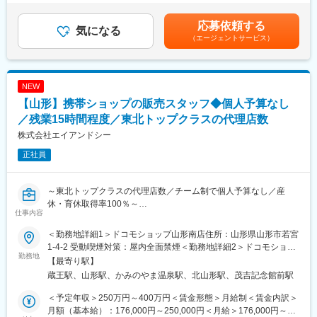
くまでも目安の金額であり、選考を通じて上下する可能性があり
・在庫管理、売り場づくり、POP作成
・Web開催のため、全国どこからでも参加可能
ます。月給(月額)は固定手当を含めた表記です。
・KPI管理・数値振り返り
・未経験の方も歓迎！充実した研修制度あり
応募依頼する
気になる
・店舗会議・研修への参加
（エージェントサービス）
・キャンペーン企画など、集客に向けた取り組み
【選考会の概要】
・形式： Web開催（事前に企業セミナー動画をご視聴いただきま
■キャリアパス：
す）
スタッフ（R CREW）から店長を経てRSV（スーパーバイザー）
NEW
・内容： 面接（25分×2回 現場面接/HR面接）
へステップアップが可能です。RSV経験後はマネジメントや本部
【山形】携帯ショップの販売スタッフ◆個人予算なし
への異動の道もあり、長期的にキャリア形成ができます。まずは
【開催日時】
／残業15時間程度／東北トップクラスの代理店数
入社後1年で店長昇格を目指していただきます。
8/6 (木) 17:00～20:00
株式会社エイアンドシー
8/13 (木) 17:00～20:00
■組織構成：
8/18 (火) 17:00～20:00
正社員
1店舗あたり店長1名、スタッフ5～15名で運営。チームワークを
8/20 (木) 17:00～20:00
重視し相談しやすい環境◎
8/25 (火) 17:00～20:00
※ご応募時、参加可能日時をお知らせください。
～東北トップクラスの代理店数／チーム制で個人予算なし／産
変更の範囲：会社の定める業務
休・育休取得率100％～
仕事内容
■具体的には：
◇お客様対応
■業務内容：
＜勤務地詳細1＞ドコモショップ山形南店住所：山形県山形市若宮
・新規契約・機種変更の受付および提案
店舗にてスマートフォンのご提案や操作サポートを担当していた
1-4-2 受動喫煙対策：屋内全面禁煙＜勤務地詳細2＞ドコモショッ
・料金プラン、楽天ポイント活用、楽天カード、各種サービスの
だきます。家電量販店などの併売店とは異なり、地域のお客様の
勤務地
プ山形南原店住所：山形県山形市南原町2-6-23 受動喫煙対策：屋
【最寄り駅】
案内
ライフラインを支える「対面型コンシェルジュ」として活躍でき
内全面禁煙＜勤務地詳細3＞ドコモショップ上山店住所：山形県上
蔵王駅、山形駅、かみのやま温泉駅、北山形駅、茂吉記念館前駅
・スマホの初期設定・データ移行サポート
るポジションです。
山市仙石字元糸目797 受動喫煙対策：屋内全面禁煙変更の範囲：
・問い合わせ対応
会社の定める事業所
＜予定年収＞250万円～400万円＜賃金形態＞月給制＜賃金内訳＞
◇店舗運営
■業務詳細：
月額（基本給）：176,000円～250,000円＜月給＞176,000円～
・店舗での電話応対