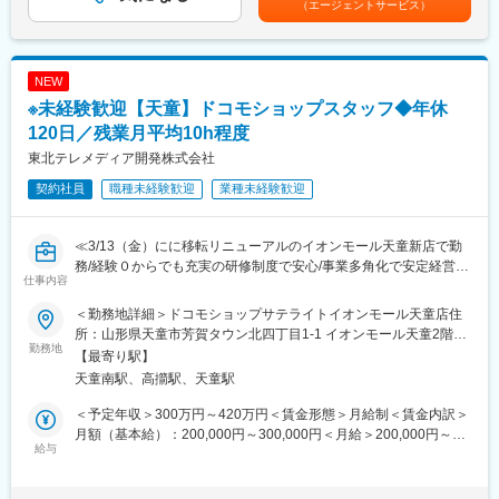
線で活躍しているので、ご安心ください！
（エージェントサービス）
※同社の保有する宿泊施設での実施となるため、引っ越し費用等も
発生しません。
NEW
なお、現場配属後も一人で業務することはなく、中間検査・完成
検査といった国家資格を保有する先輩社員が必ず確認する為、研
※未経験歓迎【天童】ドコモショップスタッフ◆年休
修後もサポート体制は万全です！
120日／残業月平均10h程度
※独り立ちには目安半年を予定しております。
東北テレメディア開発株式会社
■配属先について
契約社員
職種未経験歓迎
業種未経験歓迎
希望を十分に考慮の上、決定いたします。
なお、就業開始から１年を経過したタイミングで、再度希望勤務
地をお出しいただくことが可能です。
≪3/13（金）にに移転リニューアルのイオンモール天童新店で勤
店舗状況にもよりますが、希望勤務地での就業が叶うことが多
務/経験０からでも充実の研修制度で安心/事業多角化で安定経営
仕事内容
く、例えば希望が自宅から通える範囲等で設定し叶った場合、居
◎≫
住エリアも固定ができるため、プライベートと仕事が両立できる
＜勤務地詳細＞ドコモショップサテライトイオンモール天童店住
環境を整備しています。
■業務内容：
所：山形県天童市芳賀タウン北四丁目1-1 イオンモール天童2階受
なお、仮に転居が必要となった際も、社員寮があり、月1000円の
ドコモショップの受付・ご案内をお任せします。
勤務地
動喫煙対策：屋内全面禁煙変更の範囲：会社の定める事業所
【最寄り駅】
自己負担となるため、会社からの支援・補助も手厚いのが特徴で
お客様のお困りごとやご要望を伺い、「ありがとう」と言われる
天童南駅、高擶駅、天童駅
す。
お仕事です。ノルマはなく、チームで協力するので未経験の方も
ご安心ください。
＜予定年収＞300万円～420万円＜賃金形態＞月給制＜賃金内訳＞
■キャリアパス
月額（基本給）：200,000円～300,000円＜月給＞200,000円～
メンバー→主任→副工場長→工場長
■業務詳細：
給与
300,000円＜昇給有無＞有＜残業手当＞有＜給与補足＞■昇給：あ
上記のキャリアがございます。
まずは簡単なことからお任せします。
り■賞与：年2回（7月・12月）※成長度合い・取り組み方・販売実
評価制度も明確に定められているため、自身の頑張りでキャリア
・「いらっしゃいませ！」とお客様をお出迎え
績などを総合的に評価し、成果報酬として還元。賃金はあくまで