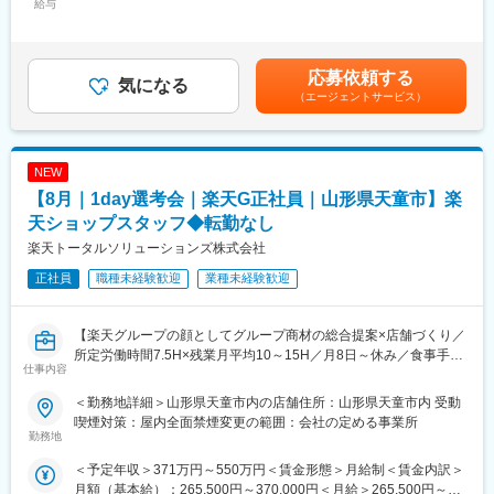
◇機種変更および料金プランのご提案
給与
250,000円＜昇給有無＞有＜残業手当＞有＜給与補足＞賞与：年2
・在庫管理、売り場づくり、POP作成
◇ドコモ光・スマートホームなどを含むライフデザインの提案
回賃金はあくまでも目安の金額であり、選考を通じて上下する可
・KPI管理・数値振り返り
◇店舗独自イベントの企画運営、POP作成
能性があります。月給(月額)は固定手当を含めた表記です。
・店舗会議・研修への参加
チームで協力しながら接客を行うスタイルが特徴です。店舗目標
応募依頼する
・キャンペーン企画など、集客に向けた取り組み
は設定されていますが、個人予算はありません。チーム全体で達
気になる
（エージェントサービス）
成を目指す、前向きな雰囲気の職場です。
■キャリアパス：
また、docomo独自の充実した研修制度（eラーニング、階層別・
スタッフ（R CREW）から店長を経てRSV（スーパーバイザー）
スキル別研修など）が整っており、他キャリアからの転職でも最
へステップアップが可能です。RSV経験後はマネジメントや本部
新知識を効率良く身につけることが可能です。
NEW
への異動の道もあり、長期的にキャリア形成ができます。まずは
【8月｜1day選考会｜楽天G正社員｜山形県天童市】楽
入社後1年で店長昇格を目指していただきます。
■魅力：
評価は数値目標に加え、業務への取り組み姿勢や後輩育成への貢
天ショップスタッフ◆転勤なし
■組織構成：
献などの「行動評価」を含めた総合評価で決定します。数字だけ
楽天トータルソリューションズ株式会社
1店舗あたり店長1名、スタッフ5～15名で運営。チームワークを
に偏らない、公平で納得感のある評価基準です。
重視し相談しやすい環境◎
正社員
職種未経験歓迎
業種未経験歓迎
キャリアアップのスピードも早く、22歳で副店長に昇格した例
や、未経験から30代前半で店長に就任した実績もあります。成果
変更の範囲：会社の定める業務
は資格手当やインセンティブ、ハワイなどへの海外研修旅行とし
【楽天グループの顔としてグループ商材の総合提案×店舗づくり／
てしっかり還元されます。
所定労働時間7.5H×残業月平均10～15H／月8日～休み／食事手当
＜社内イベントあり＞
仕事内容
あり】
事業部の垣根を越えた交流の場として、全社員参加型の社内イベ
楽天モバイルショップに来店されるお客様へ、スマートフォン・
ントを定期的に開催しています。毎年恒例の花笠まつりへの参加
＜勤務地詳細＞山形県天童市内の店舗住所：山形県天童市内 受動
料金プラン・楽天カード・楽天市場・楽天ポイントなど、楽天経
や、馬見ヶ崎河川敷での芋煮会を実施。さらに、3年に1度の社員
喫煙対策：屋内全面禁煙変更の範囲：会社の定める事業所
済圏の幅広いサービスを総合的にご提案します。単なる携帯販売
勤務地
旅行では、これまで沖縄・グアム・ハワイ・韓国・台湾などへ行
ではなく、楽天グループ唯一の対面チャネルとして、お客様の生
った実績があります。
＜予定年収＞371万円～550万円＜賃金形態＞月給制＜賃金内訳＞
活をより豊かにするトータルサポートを行うポジションです。
月額（基本給）：265,500円～370,000円＜月給＞265,500円～