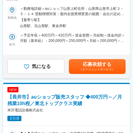
数 東北トップクラスの実績あり◆◇◆
に取り組んでいます。
・新入社員のOJTにおいて年齢の近い先輩を指導者として任命す
＜勤務地詳細＞auショップ山形上町住所：山形県山形市上町３－
■職務内容：
るビッグブラザー制度を取り入れています。
５－１４ 受動喫煙対策：屋内全面禁煙変更の範囲：会社の定める
・新規加入・機種変更のご案内
勤務地
・新しいカーライフのご提案、お客様の大切なお車の販売、納車
事業所
【最寄り駅】
・端末の操作説明
後の車検や点検・メンテナンスなどアフターサービスによって、
山形駅、北山形駅、東金井駅
・彫金プラン・登録情報の変更や事務手続き
お客様お一人お一人と心を通わせ、固い絆を紡いていくことで、
やりがいを感じていただけます。
＜予定年収＞400万円～420万円＜賃金形態＞月給制＜賃金内訳＞
■入社後の研修：
月額（基本給）：200,000円～250,000円＜月給＞200,000円～
入社後３～5日間の座学研修（企業理念、お客様との接し方、携帯
給与
■組織構成：
250,000円＜昇給有無＞有＜残業手当＞有＜給与補足＞※上記の年
の知識など）を経て、現場でのOJTを開始します。現場配属後
・営業担当者は各店舗5名程度在籍しています。営業リーダーを中
収は残業代を含まない額です。■賞与：年2回（約4.0か月分）■昇
は、半年程度メンターがついてフォローします。
心に営業施策を立て、チームで目標達成を目指すスタイルです。
給：年2回（6月、12月）■モデル年収：・30代 年収600万円／月
また、現在活躍している社員のほとんどが未経験から入社してお
・中途入社者も多く、未経験でもリーダーや育成担当を目指すこ
給40万円＋賞与（経験6年）賃金はあくまでも目安の金額であ
応募依頼する
り、前職では建設業、接客業、警察官として働いていた方もおり
気になる
とができます。
り、選考を通じて上下する可能性があります。月給(月額)は固定手
（エージェントサービス）
ますので、未経験からでも安心してご入社いただけます。
当を含めた表記です。
■就業環境：
■キャリアパス：
・毎週火曜と第1・3月曜定休日に加え、月1回自分の好きな日を
販売スキルを極めるスペシャリストコースや、店長・エリアSVを
選択して取得可能です。
NEW
目指すマネジメントコースから選択が可能です。ご自身の志向や
・女性の育児休業に加え、産後パパ育児休業も活用し、社員のワ
【長井市】auショップ販売スタッフ ◆400万円～／月
プライベートの両立に合わせたキャリアを自由に描けます。2年目
ークライフバランスを一層進めております。
以降はチーフをお任せすることが多く、過去には3年で店長になっ
残業10h程／東北トップクラス実績
た社員もおりますので、スピード感をもってキャリアップできま
変更の範囲：会社の定める業務
米沢電話設備株式会社
す。
正社員
■配属先：
入社後の配属となる、auショップ長井には7名（男性2名、女性5