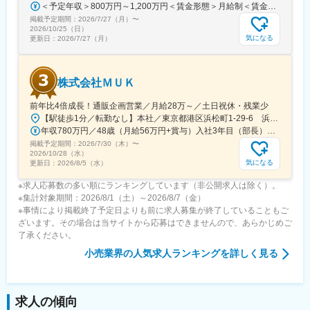
＜予定年収＞800万円～1,200万円＜賃金形態＞月給制＜賃金内訳＞月額（基本給）：598,822円～837,000円固定残業手当/月：109,011円～163,480円（固定残業時間25時間0分/月）超過した時間外労働の残業手当は追加支給＜月給＞707,833円～1,000,480円（一律手当を含む）＜昇給有無＞有＜残業手当＞有賃金はあくまでも目安の金額であり、選考を通じて上下する可能性があります。月給(月額)は固定手当を含めた表記です。
変更の範囲：会社の定める業務
掲載予定期間：
2026/7/27（月）
〜
2026/10/25（日）
気になる
更新日：
2026/7/27（月）
株式会社ＭＵＫ
前年比4倍成長！通販企画営業／月給28万～／土日祝休・残業少
【駅徒歩1分／転勤なし】本社／東京都港区浜松町1-29-6 浜松町セントラルビル2階＜アクセス＞・都営地下鉄都営浅草線「大門駅」より徒歩1分・JR山手線「浜松町駅」より徒歩2分※受動喫煙対策：屋内禁煙
年収780万円／48歳（月給56万円+賞与）入社3年目（部長） 年収525万円／28歳（月給37.5万円+賞与）入社3年目（課長）
掲載予定期間：
2026/7/30（木）
〜
2026/10/28（水）
気になる
更新日：
2026/8/5（水）
※求人応募数の多い順にランキングしています（非公開求人は除く）。
※集計対象期間：2026/8/1（土）～2026/8/7（金）
※事情により掲載終了予定日よりも前に求人募集が終了していることもご
ざいます。その場合は当サイトから応募はできませんので、あらかじめご
了承ください。
小売業界
の人気求人ランキングを詳しく見る
求人の傾向