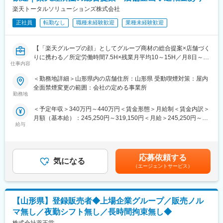
・店舗での電話応対
楽天トータルソリューションズ株式会社
変更の範囲：会社の定める業務
・在庫管理、売り場づくり、POP作成
・KPI管理・数値振り返り
正社員
転勤なし
職種未経験歓迎
業種未経験歓迎
・店舗会議・研修への参加
・キャンペーン企画などの集客施策
【「楽天グループの顔」としてグループ商材の総合提案×店舗づく
りに携わる／所定労働時間7.5H×残業月平均10～15H／月8日～休
■教育体制：
仕事内容
み】
入社後1ヶ月は店舗で実践研修を実施。サービス知識・業務の流れ
楽天モバイルショップに来店されるお客様へ、スマートフォン・
を基礎から学べ、楽天グループ共通のeラーニングでビジネススキ
＜勤務地詳細＞山形県内の店舗住所：山形県 受動喫煙対策：屋内
料金プラン・楽天カード・楽天市場・楽天ポイントなど、楽天経
ル習得も可能です。
全面禁煙変更の範囲：会社の定める事業所
済圏の幅広いサービスを総合的にご提案します。
勤務地
単なる携帯販売ではなく、楽天グループ唯一の対面チャネルとし
■このポジションの魅力：
＜予定年収＞340万円～440万円＜賃金形態＞月給制＜賃金内訳＞
て、お客様の生活をより豊かにするトータルサポートを行うポジ
◇業界未経験でも成長しやすい環境
月額（基本給）：245,250円～319,150円＜月給＞245,250円～
ションです。
料金体系が他キャリアよりシンプルで覚えやすく、提案力を磨き
給与
319,150円＜昇給有無＞有＜残業手当＞有＜給与補足＞※賞与年2
やすい環境。業界未経験でも短期間で成長し、早期独り立ちが可
回※別途インセンティブ支給あり※上記は都道府県内異動型のみの
■具体的には：
能です。
場合となります。全国転勤可能型の場合：390万円 ～ 550万円賃
◇お客様対応
◇事業づくりに携われるやりがい
金はあくまでも目安の金額であり、選考を通じて上下する可能性
・新規契約・機種変更の受付および提案
後発キャリアならではの柔軟で風通しの良い文化があり、改善提
応募依頼する
気になる
があります。月給(月額)は固定手当を含めた表記です。
・料金プラン、楽天ポイント活用、楽天カード、各種サービスの
案や企画が運営に反映されやすい環境です。
（エージェントサービス）
案内
・スマホの初期設定・データ移行サポート
■キャリアパス：
・問い合わせ対応
現場からキャリアをスタートし、単店舗だけでなく複数店舗を統
【山形県】登録販売者◆上場企業グループ／販売ノル
括するスーパーバイザー（RSV）や、担当エリアの方針策定を行
◇店舗運営
うマネージャー等、より広いマネジメントにも挑戦できます。ま
マ無し／夜勤シフト無し／長時間拘束無し◆
・店舗での電話応対
た、東京本社での人事・業務統括など、店舗運営を支える役割へ
株式会社薬王堂