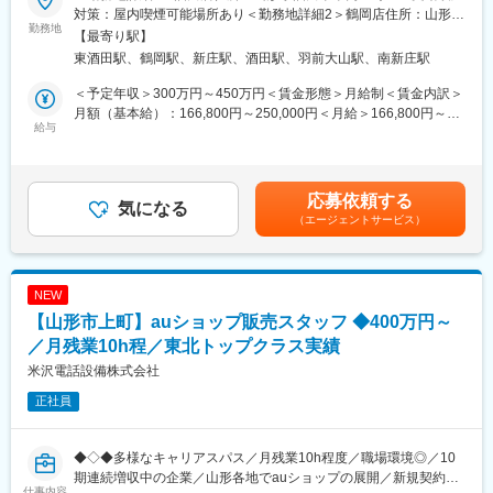
売、自動車保険代理業を行う当社にて、カーディーラーとして業
対策：屋内喫煙可能場所あり＜勤務地詳細2＞鶴岡店住所：山形県
務いただきます。
勤務地
■当社の特徴：
鶴岡市美咲町1-2 受動喫煙対策：屋内喫煙可能場所あり＜勤務地
【最寄り駅】
・民間車検場、特定自主検査場、各メーカー指定工場として、創
詳細3＞新庄店住所：山形県新庄市鳥越字玉の木931-5 受動喫煙対
東酒田駅、鶴岡駅、新庄駅、酒田駅、羽前大山駅、南新庄駅
▼具体的には下記業務をお任せします：
業以来順調に業績を伸ばしております。庄内一円をテリトリーと
策：屋内喫煙可能場所あり変更の範囲：会社の定める事業所
・既存顧客への対応：担当顧客の情報提供やメンテナンスなどの
しており、建設機械メーカー等の多くのメーカーの販売、整備サ
＜予定年収＞300万円～450万円＜賃金形態＞月給制＜賃金内訳＞
提案を行います。来店いただいたお客様に対して、1日約5件程度
ービスの代理店となっており、軽自動車から大型車までの民間車
月額（基本給）：166,800円～250,000円＜月給＞166,800円～
新車・中古車や保険商品などのご案内を行うイメージです。
給与
検場にもなっております。
250,000円＜昇給有無＞有＜残業手当＞有＜給与補足＞■賞与：年
・フロント業務：予約をいただいたお客さまに、商品説明や試乗
・研修受講や資格取得等を積極的にバックアップすることで有能
2回(前年度実績：2.2ヶ月)■手当：・役職手当：2000円～10000円
のご案内を行って頂きます。
な技術者を多数育て、会社の発展に力を入れております。
／月・販売報奨金：実績に応じて20000～70000円(月平均)■評価
・自動車の査定や買取り業務、保険の提案・契約手続き 等
・近年、特に若手人材を積極採用しており、現在は20代が4名、
制度・通常基本給は年々上昇します。・インセンティブ：お客様
応募依頼する
気になる
30代が3名在籍しております。時代に合わせて変化していく企業
紹介などを通じ販売実績を伸ばしている方にはインセンティブ支
（エージェントサービス）
＜働き方詳細＞
を目指すため、更に積極採用を進めてまいります。
給賃金はあくまでも目安の金額であり、選考を通じて上下する可
・営業担当者1人1人に担当先や営業用資料が集約されているタブ
・残業が少なく、各種休暇制度が充実しており、年末年始・GW・
能性があります。月給(月額)は固定手当を含めた表記です。
レットを支給しています。フォローの最適な時期に基づき訪問先
お盆は連続休暇が可能ですので、ワークライフバランスを重視し
がピックアップされ、成約やアポに繋がりやすい効果的なツール
た働き方が可能です。
NEW
です。
【山形市上町】auショップ販売スタッフ ◆400万円～
・地域密着型の営業スタイルで、多くのお客様がリピーターで
す。誠実・丁寧な接客で自然と成約に繋がる営業スタイルです。
／月残業10h程／東北トップクラス実績
米沢電話設備株式会社
■仕事の魅力：
正社員
・ディーラー営業というと新規飛び込みや1日何件もの架電などを
イメージされる方も多いですが、新規開拓はイベント出店時の反
響の対応のみで、目標もチームで達成を目指す雰囲気ですので、
◆◇◆多様なキャリアスパス／月残業10h程度／職場環境◎／10
長く安心してご勤務頂ける社風が魅力の一つです。「働くみんな
期連続増収中の企業／山形各地でauショップの展開／新規契約件
の笑顔がお客様をえがおにする」をスローガンに社員の満足度UP
仕事内容