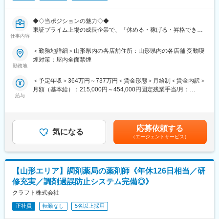
・店舗会議・研修への参加
・リージョナル社員：自宅から150kmの転勤（借上社宅制度あ
・キャンペーン企画など、集客に向けた取り組み
り）
◆◇当ポジションの魅力◇◆
・ローカル社員：自宅からの転勤なし（借上社宅制度なし）
東証プライム上場の成長企業で、「休める・稼げる・昇格でき
■教育体制：
仕事内容
る」を同時に叶えられる整備士募集です！
入社後1ヶ月は店舗での実践研修を実施。サービス知識・業務の流
れなど基礎から学べ、楽天グループ共通のeラーニングでビジネス
＜勤務地詳細＞山形県内の各店舗住所：山形県内の各店舗 受動喫
★年間休日125日／残業月平均17hで無理なく働ける
スキルの習得も可能。未経験でも安心してスタートできる環境で
煙対策：屋内全面禁煙
★入社3年で年収＋約200万円の実績あり
す。
勤務地
★20代で工場長昇格・年収1,000万円超の事例も
＜予定年収＞364万円～737万円＜賃金形態＞月給制＜賃金内訳＞
★新規出店が続き、ポストが空くのを待たずに昇格可能
■このポジションの魅力：
月額（基本給）：215,000円～454,000円固定残業手当/月：
★国産車から輸入車まで、メーカーに縛られない整備経験が積め
◇未経験でも成長しやすいシンプルなオペレーション
給与
45,000円～73,000円（固定残業時間27時間0分/月）超過した時間
る
料金体系が他キャリアよりシンプル覚えやすく、提案力を磨きや
外労働の残業手当は追加支給＜月給＞260,000円～527,000円（一
すい環境です。そのため、未経験からでも短期間で成長しやす
律手当を含む）＜昇給有無＞有＜残業手当＞有＜給与補足＞■昇給
■業務概要
く、早期に独り立ちが可能です。
年１回（営業成績と業務能力を加味して評価）■賞与年2回■モデ
中古車・新車を扱う当社各店舗にて、納車前点検・定期点検を中
◇事業づくりに携われるやりがい
応募依頼する
気になる
ル年収工場長：～1020万円チーフ：～737万円一般職：～480万
心とした整備業務全般をお任せします。
後発キャリアだからこそ柔軟で風通しがよく、改善提案や企画が
（エージェントサービス）
円賃金はあくまでも目安の金額であり、選考を通じて上下する可
店舗運営に活かされやすい文化があります。
能性があります。月給(月額)は固定手当を含めた表記です。
■業務詳細
・法定点検・定期点検
■キャリアパス：
【山形エリア】調剤薬局の薬剤師《年休126日相当／研
・一般整備、軽整備
スタッフ（R CREW）から店長を経てRSV（スーパーバイザー）
・各種用品の取り付け
へステップアップが可能です。RSV経験後はマネジメントや本部
修充実／調剤過誤防止システム完備◎》
・車検対応、簡単な修理対応
への異動の道もあり、長期的にキャリア形成ができます。まずは
クラフト株式会社
※重整備は外注が中心のため、体への負担は少なめ
入社後1年で店長昇格を目指していただきます。
※完全予約制のため、突発的な残業やサービス残業はありません
正社員
転勤なし
5名以上採用
■組織構成：