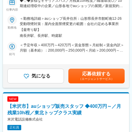
◆◇◆多様なキャリアスパス／月残業10h程度／職場環境◎／10
名）が在籍しております。平均年齢は28歳で20代の社員が多く、
期連続増収中の企業／山形各地でauショップの展開／新規契約件
職場は和気あいあいとしております。
仕事内容
数 東北トップクラスの実績あり◆◇◆
■評価制度：
＜勤務地詳細＞auショップ長井住所：山形県長井市館町南12-26
■職務内容：
個人ノルマはなく、各店舗で目標数値を追っていきます。評価に
受動喫煙対策：屋内全面禁煙変更の範囲：会社の定める事業所
・新規加入・機種変更のご案内
勤務地
ついては、実績の評価と定性面の評価（10項目）の二つの軸で判
【最寄り駅】
・端末の操作説明
断されます。評価は上長との面談を通して決定します。
南長井駅、長井駅、時庭駅
・彫金プラン・登録情報の変更や事務手続き
■当社の魅力：
＜予定年収＞400万円～420万円＜賃金形態＞月給制＜賃金内訳＞
■入社後の研修：
◎働きやすい環境：月残業10h程度、育休・産休完備などワーク
月額（基本給）：200,000円～250,000円＜月給＞200,000円～
入社後３～5日間の座学研修（企業理念、お客様との接し方、携帯
給与
ライフバランスが保てる環境が整っております。
250,000円＜昇給有無＞有＜残業手当＞有＜給与補足＞※上記の年
の知識など）を経て、現場でのOJTを開始します。現場配属後
◎業績好調：当社売上は約10年で約4.5倍に増えており、今後も右
収は残業代を含まない額です。■賞与：年2回（約4.0か月分）■昇
は、半年程度メンターがついてフォローします。
肩上がりで業績が伸びていくことが予想されます。（2010年度か
給：年2回（6月、12月）■モデル年収：・30代 年収600万円／月
また、現在活躍している社員のほとんどが未経験から入社してお
ら2020年度まで10期連続増収中）
給40万円＋賞与（経験6年）賃金はあくまでも目安の金額であ
応募依頼する
り、前職では建設業、接客業、警察官として働いていた方もおり
気になる
◎ホスピタリティー：お客様への気遣い、お客様ニーズのヒアリ
り、選考を通じて上下する可能性があります。月給(月額)は固定手
（エージェントサービス）
ますので、未経験からでも安心してご入社いただけます。
ングを徹底することにより、会社全体でNo.1を目指していく社風
当を含めた表記です。
があります。
■キャリアパス：
販売スキルを極めるスペシャリストコースや、店長・エリアSVを
変更の範囲：会社の定める業務
NEW
目指すマネジメントコースから選択が可能です。ご自身の志向や
【米沢市】auショップ販売スタッフ ◆400万円～／月
プライベートの両立に合わせたキャリアを自由に描けます。2年目
以降はチーフをお任せすることが多く、過去には3年で店長になっ
残業10h程／東北トップクラス実績
た社員もおりますので、スピード感をもってキャリアップできま
米沢電話設備株式会社
す。
正社員