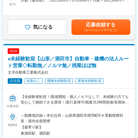
月額（基本給）：265,500円～370,000円＜月給＞265,500円～
・問い合わせ対応
給与
370,000円＜昇給有無＞有＜残業手当＞有＜給与補足＞※賞与年2
◇店舗運営
【今回の選考会の特徴】
回※その他手当：食事手当※別途インセンティブ支給あり賃金はあ
・店舗での電話応対
・最短1日で内々定も可能！
くまでも目安の金額であり、選考を通じて上下する可能性があり
・在庫管理、売り場づくり、POP作成
・Web開催のため、全国どこからでも参加可能
ます。月給(月額)は固定手当を含めた表記です。
・KPI管理・数値振り返り
・未経験の方も歓迎！充実した研修制度あり
応募依頼する
気になる
・店舗会議・研修への参加
（エージェントサービス）
・キャンペーン企画など、集客に向けた取り組み
【選考会の概要】
・形式： Web開催（事前に企業セミナー動画をご視聴いただきま
■キャリアパス：
す）
スタッフ（R CREW）から店長を経てRSV（スーパーバイザー）
NEW
・内容： 面接（25分×2回 現場面接/HR面接）
へステップアップが可能です。RSV経験後はマネジメントや本部
※未経験歓迎【山形／酒田市】自動車・建機の法人ルー
への異動の道もあり、長期的にキャリア形成ができます。まずは
【開催日時】
ト営業◇転勤無／ノルマ無／残業ほぼ無
入社後1年で店長昇格を目指していただきます。
8/6 (木) 17:00～20:00
太洋自動車工業株式会社
8/13 (木) 17:00～20:00
■組織構成：
8/18 (火) 17:00～20:00
正社員
転勤なし
職種未経験歓迎
業種未経験歓迎
1店舗あたり店長1名、スタッフ5～15名で運営。チームワークを
8/20 (木) 17:00～20:00
重視し相談しやすい環境◎
8/25 (火) 17:00～20:00
※ご応募時、参加可能日時をお知らせください。
【未経験者歓迎！/新規開拓・個人ノルマなしで、未経験の方でも
変更の範囲：会社の定める業務
安心して挑戦できる環境！/直行直帰可/残業月2時間前後/長期休暇
仕事内容
■具体的には：
あり/転勤無し/資格取得支援制度あり/マイカー通勤可・駐車場完
◇お客様対応
備】
＜勤務地詳細＞本社住所：山形県酒田市両羽町9-4 受動喫煙対
・新規契約・機種変更の受付および提案
策：屋内全面禁煙
・料金プラン、楽天ポイント活用、楽天カード、各種サービスの
■職務内容：
勤務地
【最寄り駅】
案内
当社にて、自動車及び建設機械の法人向け販売営業に従事いただ
東酒田駅、酒田駅
・スマホの初期設定・データ移行サポート
きます。具体的には下記業務をお任せいたします。