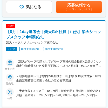
アップできる環境です。
・スマホや携帯電話のご案内
も目安の金額であり、選考を通じて上下する可能性があります。
応募依頼する
・料金プランのご相談対応
気になる
月給(月額)は固定手当を含めた表記です。
■同社の安定性
（エージェントサービス）
・新規契約や機種変更の手続き
同社は業界のリードカンパニーとして、常に業界のパイオニアと
・店内のディスプレイ変更 など
して走り続けてきました。当社は、創業当時から販売からメンテ
ナンスやロードサービスまで提供することを前提としており、お
■1日の流れ：※店舗により異なる
NEW
客様からの支持も絶大です。
▼09:45 出勤（朝礼後、開店準備）
【8月｜1day選考会｜楽天G正社員｜山形】楽天ショッ
すでに国内で約300店舗を展開、売上高も年々更新し続けてお
▼10:30 開店（お客様対応：ご案内・手続きなど）
り、全国のお客様へ誰もが自由に愛車を選び、安心して楽しめる
▼12:00昼休憩（45分程度）
プスタッフ◆転勤なし
環境を整備していくべく、今後も安定した更なる事業成長・店舗
▼12:45 お客様対応
楽天トータルソリューションズ株式会社
拡大を目指し、安定した経営を継続していきます。
▼16:30 休憩（30分程度）
正社員
職種未経験歓迎
業種未経験歓迎
▼17:00 お客様対応、店内業務（在庫管理やディスプレイ変更な
ど）
▼19:00 閉店、退勤
【楽天グループの顔としてグループ商材の総合提案×店舗づくり／
所定労働時間7.5H×残業月平均10～15H／月8日～休み／食事手当
■組織構成：
仕事内容
あり】
店舗につき8～13名程度のスタッフが在籍。男女比は4：6程度。
楽天モバイルショップに来店されるお客様へ、スマートフォン・
現在20～30代のスタッフが中心となって活躍しています。
＜勤務地詳細＞山形県内の店舗住所：山形県 受動喫煙対策：屋内
料金プラン・楽天カード・楽天市場・楽天ポイントなど、楽天経
先輩たちの前職は様々。飲食店スタッフ、バスガイド、レンタカ
全面禁煙変更の範囲：会社の定める事業所
済圏の幅広いサービスを総合的にご提案します。単なる携帯販売
勤務地
ースタッフ、役者など、当社で正社員デビューした先輩も多数在
ではなく、楽天グループ唯一の対面チャネルとして、お客様の生
籍しております。
＜予定年収＞371万円～550万円＜賃金形態＞月給制＜賃金内訳＞
活をより豊かにするトータルサポートを行うポジションです。
月額（基本給）：265,500円～370,000円＜月給＞265,500円～
■先輩社員の声：
給与
370,000円＜昇給有無＞有＜残業手当＞有＜給与補足＞※賞与年2
【今回の選考会の特徴】
「経験ゼロからのスタートでした。スマホも詳しくなかったです
回※その他手当：食事手当※別途インセンティブ支給あり賃金はあ
・最短1日で内々定も可能！
が、研修が本当に丁寧で、先輩が優しく教えてくれて安心しまし