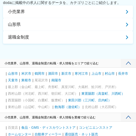
dodaに掲載中の求人に関するデータを、カテゴリごとにご紹介します。
小売業界
山形県
退職金制度
小売業界、山形県、退職金制度の転職・求人情報をエリアで絞り込む
山形市
米沢市
鶴岡市
酒田市
新庄市
寒河江市
上山市
村山市
長井市
天童市
東根市
尾花沢市
南陽市
最上郡（金山町、最上町、舟形町、真室川町、大蔵村、鮭川村、戸沢村）
西村山郡（河北町、西川町、朝日町、大江町）
東置賜郡（高畠町、川西町）
西置賜郡（小国町、白鷹町、飯豊町）
東田川郡（三川町、庄内町）
東村山郡（山辺町、中山町）
飽海郡（遊佐町）
北村山郡（大石田町）
小売業界、山形県、退職金制度の転職・求人情報を業種で絞り込む
百貨店
食品・GMS・ディスカウントストア
コンビニエンスストア
ホームセンター
自動車ディーラー
通信販売・ネット販売