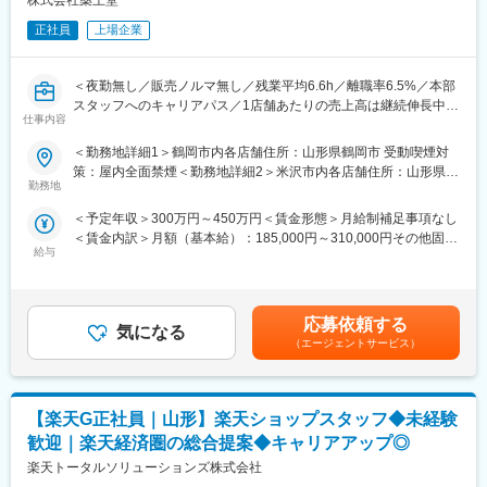
・在庫管理、売り場づくり、POP作成
のキャリアチェンジ実績も複数あります。事業運営にどう関わっ
・KPI管理・数値振り返り
正社員
上場企業
ていきたいか、経験を積みながら多様なキャリアを描ける環境で
・店舗会議・研修への参加
す。
・キャンペーン企画など、集客に向けた取り組み
＜夜勤無し／販売ノルマ無し／残業平均6.6h／離職率6.5%／本部
■組織構成：
スタッフへのキャリアパス／1店舗あたりの売上高は継続伸長中！
■教育体制：
1店舗あたり店長1名、スタッフ5～15名で運営。チームワークを
仕事内容
／業績好調につき出店強化！＞
入社後1ヶ月は店舗での実践研修を実施。
重視し相談し合える職場です。
サービス知識・業務の流れなど基礎から学べ、楽天グループ共通
＜勤務地詳細1＞鶴岡市内各店舗住所：山形県鶴岡市 受動喫煙対
■当社の魅力：
のeラーニングでビジネススキルの習得も可能。未経験でも安心し
■当社について：
策：屋内全面禁煙＜勤務地詳細2＞米沢市内各店舗住所：山形県米
〇自動発注システム
てスタートできる環境です。
勤務地
2023年2月に設立された楽天グループ100％出資の新会社で、企
沢市 受動喫煙対策：屋内全面禁煙＜勤務地詳細3＞新庄市内各店
発注や在庫管理は、自動システムを導入しています。需要予測な
画、立ち上げ、コンサルティング、オペレーション管理、システ
舗住所：山形県新庄市 受動喫煙対策：屋内全面禁煙
＜予定年収＞300万円～450万円＜賃金形態＞月給制補足事項なし
ども自動で行い、人気商品の発注などで迷うことはありません！
■このポジションの魅力：
ム・インフラ整備までを一括提供しています。
＜賃金内訳＞月額（基本給）：185,000円～310,000円その他固定
お客様対応に専念できます。
◇未経験でも成長しやすいシンプルなオペレーション
給与
手当/月：5,000円～10,000円＜月給＞190,000円～320,000円＜昇
自動発注率98%。お客様からの急な大量発注など無い限り原則自
料金体系が他キャリアよりシンプル覚えやすく、提案力を磨きや
変更の範囲：会社の定める業務
給有無＞有＜残業手当＞有＜給与補足＞■賞与：年2回■昇給：あ
動発注での対応です。
すい環境です。そのため、未経験からでも短期間で成長しやす
り■その他固定手当：登録販売者手当(管理者10,000円、研修中
店舗の全商品を発注するのに30分もかかりません。
く、早期に独り立ちが可能です。
5,000円)■モデル年収例年収467万円 ／ 30歳 店長職 経験8年年収
〇販売ノルマ無し
◇事業づくりに携われるやりがい
応募依頼する
気になる
590万円 ／ 35歳 スーパーバイザー職 経験13年年収736万円 ／ 40
販売ノルマで苦しい思いをされていませんか。
後発キャリアだからこそ柔軟で風通しがよく、改善提案や企画が
（エージェントサービス）
歳 マネージャー職 経験18年賃金はあくまでも目安の金額であり、
当社では販売ノルマは一切ありません。ノルマを気にせずのびの
店舗運営に活かされやすい文化があります。
選考を通じて上下する可能性があります。月給(月額)は固定手当を
び活躍できる環境です。
含めた表記です。
〇「働きやすさ」を徹底追及！
■キャリアパス：
【楽天G正社員｜山形】楽天ショップスタッフ◆未経験
当ポジションに於ける残業平均は6.6時間。自動発注を含め現場オ
スタッフ（R CREW）としてご活躍いただいたのち、約1年で店長
ペレーションの効率化に積極的に投資をしてきた賜物です。
昇格を目指していただきます。その後はスーパーバイザー
歓迎｜楽天経済圏の総合提案◆キャリアアップ◎
また店舗の営業時間は22時まで！夜勤シフトもありません。
（RSV）やマネージャーなど、より広い領域で活躍いただけるキ
楽天トータルソリューションズ株式会社
原則一日あたりの拘束時間は9時間（休憩60分／実働8時間）！長
ャリアがあります。