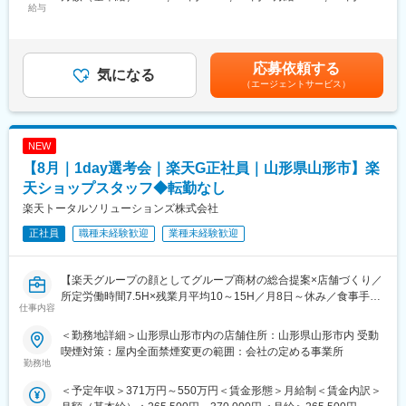
■働き方：
給与
370,000円＜昇給有無＞有＜残業手当＞有＜給与補足＞※賞与年2
【今回の選考会の特徴】
転居を伴う異動はなく、残業も月15時間程度と、ワークライフバ
回※その他手当：食事手当※別途インセンティブ支給あり賃金はあ
・最短1日で内々定も可能！
ランスを大切にした働き方が可能です。「しっかり収入を得た
くまでも目安の金額であり、選考を通じて上下する可能性があり
・Web開催のため、全国どこからでも参加可能
い」「プライベートも充実させたい」その両方を実現できる環境
ます。月給(月額)は固定手当を含めた表記です。
・未経験の方も歓迎！充実した研修制度あり
応募依頼する
が整っています。
気になる
Wi-Fiやアクセサリー提案に力を入れて収入を伸ばしているスタッ
（エージェントサービス）
【選考会の概要】
フもいれば、残業を抑えて趣味や家族との時間を大切にしている
・形式： Web開催（事前に企業セミナー動画をご視聴いただきま
スタッフも在籍。ライフスタイルに合わせて活躍できるため、定
す）
着率の高い職場です。
NEW
・内容： 面接（25分×2回 現場面接/HR面接）
【8月｜1day選考会｜楽天G正社員｜山形県山形市】楽
変更の範囲：会社の定める業務
【開催日時】
天ショップスタッフ◆転勤なし
8/6 (木) 17:00～20:00
楽天トータルソリューションズ株式会社
8/13 (木) 17:00～20:00
8/18 (火) 17:00～20:00
正社員
職種未経験歓迎
業種未経験歓迎
8/20 (木) 17:00～20:00
8/25 (火) 17:00～20:00
※ご応募時、参加可能日時をお知らせください。
【楽天グループの顔としてグループ商材の総合提案×店舗づくり／
所定労働時間7.5H×残業月平均10～15H／月8日～休み／食事手当
仕事内容
■具体的には：
あり】
◇お客様対応
楽天モバイルショップに来店されるお客様へ、スマートフォン・
＜勤務地詳細＞山形県山形市内の店舗住所：山形県山形市内 受動
・新規契約・機種変更の受付および提案
料金プラン・楽天カード・楽天市場・楽天ポイントなど、楽天経
喫煙対策：屋内全面禁煙変更の範囲：会社の定める事業所
・料金プラン、楽天ポイント活用、楽天カード、各種サービスの
済圏の幅広いサービスを総合的にご提案します。単なる携帯販売
勤務地
案内
ではなく、楽天グループ唯一の対面チャネルとして、お客様の生
＜予定年収＞371万円～550万円＜賃金形態＞月給制＜賃金内訳＞
・スマホの初期設定・データ移行サポート
活をより豊かにするトータルサポートを行うポジションです。