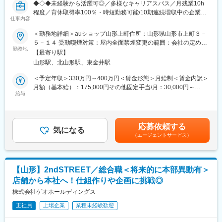
◆◇◆未経験から活躍可◎／多様なキャリアスパス／月残業10h
ている理由の1つです。
程度／育休取得率100％・時短勤務可能/10期連続増収中の企業／
■ 当社について
仕事内容
山形各地でauショップの展開◆◇◆
【豊富なキャリアパス】
東証プライム上場・名証プレミア上場の安定基盤のもと、全国
■薬剤師→管理薬剤師→エリアマネージャーを目指せます。個々人
350店舗以上を展開する業界大手企業です。「みんなに愛される
＜勤務地詳細＞auショップ山形上町住所：山形県山形市上町３－
■職務内容：
の能力によりますが、2～3年でキャリアアップが可能です。ま
クルマ屋さん」を理念に、整備士の採用・待遇改善にも継続的に
５－１４ 受動喫煙対策：屋内全面禁煙変更の範囲：会社の定める
・新規加入・機種変更のご案内
た、管理薬剤師になると月2.5万円の昇給が行われます。
勤務地
投資しています。
事業所
【最寄り駅】
・端末の操作説明
■ご希望によっては、薬剤師専任・マネジメントとしてのキャリア
山形駅、北山形駅、東金井駅
・彫金プラン・登録情報の変更や事務手続き
だけではなく、採用担当／研修担当／本社勤務へのキャリアチェ
ンジも可能です。
＜予定年収＞330万円～400万円＜賃金形態＞月給制＜賃金内訳＞
■入社後の研修：
月額（基本給）：175,000円その他固定手当/月：30,000円～
入社後３～5日間の座学研修（企業理念、お客様との接し方、携帯
【女性にも安心していただける就業環境】
給与
53,000円固定残業手当/月：32,524円～34,173円（固定残業時間
の知識など）を経て、現場でのOJTを開始します。現場配属後
■産育休取得・取得率100％
22時間0分/月）超過した時間外労働の残業手当は追加支給＜月給
は、半年程度メンターがついてフォローします。
■時短勤務可能（復職後のみ／週30時間勤務）
＞237,524円～262,173円（一律手当を含む）＜昇給有無＞有＜残
また、現在活躍している社員のほとんどが未経験から入社してお
■平均残業時間 月11.9時間
業手当＞有＜給与補足＞※上記の年収は残業代を含まない額です。
応募依頼する
り、前職では建設業、接客業、警察官として働いていた方もおり
■年休126日相当（126日×8時間＝1,008時間）
気になる
■賞与：年2回（約1カ月分～4か月分）利益に対しての貢献度や評
（エージェントサービス）
ますので、未経験からでも安心してご入社いただけます。
価によって変動■昇給：年2回（6月、12月）■モデル年収：・20代
【未経験でも安心な研修制度】
年収460万円／月給30万円＋賞与（経験3年）・30代 年収600万円
■キャリアパス：
■中途入社ならではの悩みを解消し、さくら薬局グループのビジョ
／月給40万円＋賞与（経験6年） 賃金はあくまでも目安の金額で
販売スキルを極めるスペシャリストコースや、店長・エリアSVを
ンや社内規定などをご案内。同期入社の方との繋がりを踏まえ、
あり、選考を通じて上下する可能性があります。月給(月額)は固定
【山形】2ndSTREET／総合職＜将来的に本部異動有＞
目指すマネジメントコースから選択が可能です。ご自身の志向や
『さくら薬局の薬剤師』として、安心してキャリアをスタートい
手当を含めた表記です。
店舗から本社へ！仕組作りや企画に挑戦◎
プライベートの両立に合わせたキャリアを自由に描けます。2年目
ただくための研修です。
以降はチーフをお任せすることが多く、過去には3年で店長になっ
株式会社ゲオホールディングス
■【生涯学習講座】【薬局薬剤師総論】【疾患別ベーシック講座】
た社員もおりますので、スピード感をもってキャリアップできま
【疾患別アドバンス講座】等、薬局薬剤師・かかりつけ薬剤師に
正社員
上場企業
業種未経験歓迎
す。
必要な知識を習得することができます。