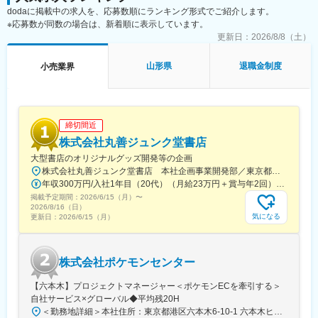
■仕事内容：
dodaに掲載中の求人を、応募数順にランキング形式でご紹介します。
まずはセカンドストリート店舗に配属となり、接客販売・従業員
※応募数が同数の場合は、新着順に表示しています。
管理・教育など、マネジメント（人・物・金・情報の管理）を中
更新日：
2026/8/8（土）
心とした店舗運営業務を1～2年程度携わります。
・販売、接客（アイテム説明や売場ご案内など）
山形県
退職金制度
小売業界
・買取業務（査定システムをもとに買取額提示）
・従業員管理（育成、採用活動、シフト管理など）
・アイテム管理（値付け、メンテナンス、バックヤード管理な
ど）
締切間近
・売上計画、戦略立案
株式会社丸善ジュンク堂書店
・経費予算組み
・店舗周辺リサーチ
大型書店のオリジナルグッズ開発等の企画
その後本社部門への異動などを想定しています。
株式会社丸善ジュンク堂書店 本社企画事業開発部／東京都中央区新川1-28-23 東京ダイヤビルディング5号館9階★東京メトロ「茅場町駅」徒歩8分★JR・東京メトロ「八丁堀駅」（B4出口）徒歩5分
年収300万円/入社1年目（20代）（月給23万円＋賞与年2回） 年収390万円/入社5年目（30代）（月給30万円＋賞与年2回）
■魅力ポイント：
掲載予定期間：
2026/6/15（月）
〜
◎大手企業の一員として、働き方も叶えれる環境です。＜年休
2026/8/16（日）
気になる
更新日：
2026/6/15（月）
120日以上／残業月平均20H以内／フレックス／福利厚生充実＞
背景として社内は勿論、IT会社も携え、近年システム導入などDX
推進に注力しており、買取査定をシステム化するなど業務負担の
軽減・業務スキルの平準化に取り組んでます。残業時間の削減、
株式会社ポケモンセンター
しっかりとお休みを取れる環境が全社として整えられてます。
【六本木】プロジェクトマネージャー＜ポケモンECを牽引する＞
◎将来的に転勤の打診はありますが、原則エリア内で異動が多
自社サービス×グローバル◆平均残20H
く、初任地はご希望を考慮の上決定します。
＜勤務地詳細＞本社住所：東京都港区六本木6-10-1 六本木ヒルズ森タワー47F受動喫煙対策：屋内全面禁煙変更の範囲：会社の定める事業所（リモートワーク含む）