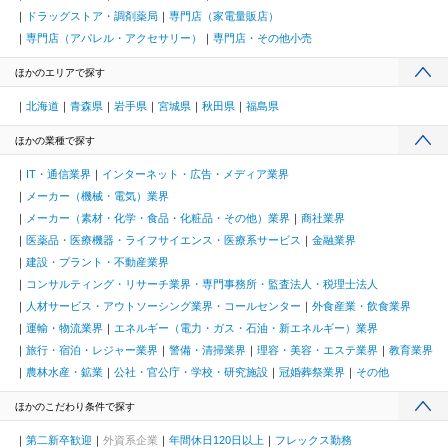
ドラッグストア・調剤薬局
専門店（家電量販店）
専門店（アパレル・アクセサリー）
専門店・その他小売
ほかのエリアで探す
北海道
青森県
岩手県
宮城県
秋田県
福島県
ほかの業種で探す
IT・通信業界
インターネット・広告・メディア業界
メーカー（機械・電気）業界
メーカー（素材・化学・食品・化粧品・その他）業界
商社業界
医薬品・医療機器・ライフサイエンス・医療系サービス
金融業界
建設・プラント・不動産業界
コンサルティング・リサーチ業界・専門事務所・監査法人・税理士法人
人材サービス・アウトソーシング業界・コールセンター
外食産業・飲食業界
運輸・物流業界
エネルギー（電力・ガス・石油・新エネルギー）業界
旅行・宿泊・レジャー業界
警備・清掃業界
理容・美容・エステ業界
教育業界
農林水産・鉱業
公社・官公庁・学校・研究施設
冠婚葬祭業界
その他
ほかのこだわり条件で探す
第二新卒歓迎
外資系企業
年間休日120日以上
フレックス勤務