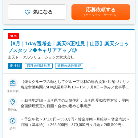
くまでも目安の金額であり、選考を通じて上下する可能性があり
・在庫管理、売り場づくり、POP作成
・Web開催のため、全国どこからでも参加可能
ます。月給(月額)は固定手当を含めた表記です。
・KPI管理・数値振り返り
・未経験の方も歓迎！充実した研修制度あり
応募依頼する
気になる
・店舗会議・研修への参加
（エージェントサービス）
・キャンペーン企画など、集客に向けた取り組み
【選考会の概要】
・形式： Web開催（事前に企業セミナー動画をご視聴いただきま
■キャリアパス：
す）
スタッフ（R CREW）から店長を経てRSV（スーパーバイザー）
NEW
・内容： 面接（25分×2回 現場面接/HR面接）
へステップアップが可能です。RSV経験後はマネジメントや本部
【8月｜1day選考会｜楽天G正社員｜山形】楽天ショッ
への異動の道もあり、長期的にキャリア形成ができます。まずは
【開催日時】
プスタッフ◆キャリアアップ◎
入社後1年で店長昇格を目指していただきます。
8/6 (木) 17:00～20:00
楽天トータルソリューションズ株式会社
8/13 (木) 17:00～20:00
■組織構成：
8/18 (火) 17:00～20:00
正社員
職種未経験歓迎
業種未経験歓迎
1店舗あたり店長1名、スタッフ5～15名で運営。チームワークを
8/20 (木) 17:00～20:00
重視し相談しやすい環境◎
8/25 (火) 17:00～20:00
※ご応募時、参加可能日時をお知らせください。
【楽天グループの顔としてグループ商材の総合提案×店舗づくり／
変更の範囲：会社の定める業務
所定労働時間7.5H×残業月平均10～15H／月8日～休み／食事手当
仕事内容
■具体的には：
あり】
◇お客様対応
楽天モバイルショップに来店されるお客様へ、スマートフォン・
＜勤務地詳細＞山形県内の店舗住所：山形県 受動喫煙対策：屋内
・新規契約・機種変更の受付および提案
料金プラン・楽天カード・楽天市場・楽天ポイントなど、楽天経
全面禁煙変更の範囲：会社の定める事業所
・料金プラン、楽天ポイント活用、楽天カード、各種サービスの
済圏の幅広いサービスを総合的にご提案します。単なる携帯販売
勤務地
案内
ではなく、楽天グループ唯一の対面チャネルとして、お客様の生
＜予定年収＞371万円～550万円＜賃金形態＞月給制＜賃金内訳＞
・スマホの初期設定・データ移行サポート
活をより豊かにするトータルサポートを行うポジションです。
月額（基本給）：265,500円～370,000円＜月給＞265,500円～
・問い合わせ対応
給与
370,000円＜昇給有無＞有＜残業手当＞有＜給与補足＞※賞与年2
◇店舗運営
【今回の選考会の特徴】
回※その他手当：食事手当※別途インセンティブ支給あり賃金はあ
・店舗での電話応対
・最短1日で内々定も可能！