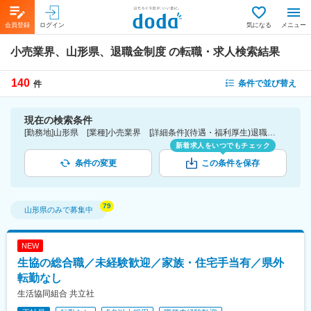
会員登録
ログイン
気になる
メニュー
小売業界、山形県、退職金制度
の転職・求人検索結果
140
条件で並び替え
件
現在の検索条件
[勤務地]山形県 [業種]小売業界 [詳細条件](待遇・福利厚生)退職金制度
新着求人をいつでもチェック
条件の変更
この条件を保存
山形県
のみで募集中
NEW
生協の総合職／未経験歓迎／家族・住宅手当有／県外
転勤なし
生活協同組合 共立社