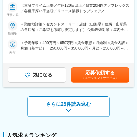
■評価制度：
【東証プライム上場／年休120日以上／残業20H以内／フレックス
個人ノルマはなく、各店舗で目標数値を追っていきます。評価に
／各種手厚い手当◎／リユース業界トップシェア／
ついては、実績の評価と定性面の評価（10項目）の二つの軸で判
仕事内容
「2ndSTREET」を始めとした国内最大手～ゲオ含め2,000店舗以
断されます。評価は上長との面談を通して決定します。
上～】
＜勤務地詳細＞セカンドストリート店舗（山形県）住所：山形県
の各店舗（ご希望を考慮し決定します） 受動喫煙対策：屋内全面
■当社の魅力：
■本ポジションについて：
勤務地
禁煙変更の範囲：会社の定める事業所
◎働きやすい環境：月残業10h程度、育休・産休完備などワーク
リユース業界のリーディングカンパニ―として事業拡大を進める
ライフバランスが保てる環境が整っております。
＜予定年収＞400万円～650万円＜賃金形態＞月給制＜賃金内訳＞
当社の基幹事業 「セカンドストリート」は国内・国外で約1,000
◎業績好調：当社売上は約10年で約4.5倍に増えており、今後も右
月額（基本給）：250,000円～350,000円＜月給＞250,000円～
店舗を突破し、更なるリユース市場における圧倒的No.1、市場開
肩上がりで業績が伸びていくことが予想されます。（2010年度か
給与
350,000円＜昇給有無＞有＜残業手当＞有＜給与補足＞※給与詳細
拓を目指してます。
ら2020年度まで10期連続増収中）
は経験・年齢等を踏まえて決定します。■賞与：年2回（6月・12
伴い、今後の人財戦略として、店舗の仕組作りや販売戦略の企画
◎ホスピタリティー：お客様への気遣い、お客様ニーズのヒアリ
月）■昇給：年1回（4月）■諸手当：通勤手当、時間外勤務手当、
などを担える方の採用を強化してます。
ングを徹底することにより、会社全体でNo.1を目指していく社風
こども手当 など（当社規程に準ずる）賃金はあくまでも目安の金
応募依頼する
があります。
気になる
額であり、選考を通じて上下する可能性があります。月給(月額)は
本ポジションは、本部やマネジメントへの異動前提のポジション
（エージェントサービス）
固定手当を含めた表記です。
となり、1～2年程度店舗にて、リユースビジネスの現場を学んで
変更の範囲：会社の定める業務
いただいた後、個々の職務適性、能力、経験、専門性等をふま
え、異動打診をさせていただきます。
※例：店長・エリアマネジャー、商品企画、商品部バイヤー、マー
さらに25件読み込む
ケティング、人事、経理など（各部門で店舗経験者が多く活躍し
てます）
店舗ビジネスのご経験を活かして、本部キャリアを築きたい方、
大手でキャリア形成をしていきたい方の応募をお待ちしてます。
人気求人ランキング