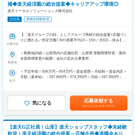
補◆楽天経済圏の総合提案◆キャリアアップ環境◎
プライベートの両立に合わせたキャリアを自由に描けます。2年目
以降はチーフをお任せすることが多く、過去には3年で店長になっ
楽天トータルソリューションズ株式会社
た社員もおりますので、スピード感をもってキャリアップできま
正社員
業種未経験歓迎
す。
■配属先：
【「楽天グループの顔」としてグループ商材の総合提案×店舗づく
入社後の配属となる、auショップ長井には7名（男性2名、女性5
りに携わる／所定労働7.5H×残業平均10～15H／月8日～休み】
名）が在籍しております。平均年齢は28歳で20代の社員が多く、
仕事内容
楽天モバイルショップへ来店されるお客様に、スマートフォン・
職場は和気あいあいとしております。
料金プラン・楽天カード・楽天市場・楽天ポイントなど、楽天経
＜勤務地詳細＞山形県内の店舗住所：山形県 受動喫煙対策：屋内
済圏のサービスを総合的にご提案します。
全面禁煙変更の範囲：会社の定める事業所
■評価制度：
単なる携帯販売ではなく、楽天グループ唯一の対面チャネルとし
勤務地
個人ノルマはなく、各店舗で目標数値を追っていきます。評価に
て、お客様の生活を豊かにするトータルサポートを行うポジショ
ついては、実績の評価と定性面の評価（10項目）の二つの軸で判
＜予定年収＞506万円～654万円＜賃金形態＞月給制＜賃金内訳＞
ンです。
断されます。評価は上長との面談を通して決定します。
月額（基本給）：267,800円～374,350円＜月給＞267,800円～
給与
374,350円＜昇給有無＞有＜残業手当＞有＜給与補足＞※賞与年2
■具体的には：
■当社の魅力：
回※別途インセンティブ支給あり賃金はあくまでも目安の金額であ
◇お客様対応
◎働きやすい環境：月残業10h程度、育休・産休完備などワーク
り、選考を通じて上下する可能性があります。月給(月額)は固定手
・新規契約・機種変更の受付および提案
ライフバランスが保てる環境が整っております。
当を含めた表記です。
・料金プラン、楽天ポイント活用、楽天カード、各種サービス案
応募依頼する
◎業績好調：当社売上は約10年で約4.5倍に増えており、今後も右
気になる
内
（エージェントサービス）
肩上がりで業績が伸びていくことが予想されます。（2010年度か
・スマホ初期設定・データ移行サポート
ら2020年度まで10期連続増収中）
・問い合わせ対応
◎ホスピタリティー：お客様への気遣い、お客様ニーズのヒアリ
ングを徹底することにより、会社全体でNo.1を目指していく社風
【楽天G正社員｜山形】楽天ショップスタッフ◆未経験
◇店舗運営
があります。
・シフト管理、教育、評価
歓迎｜楽天経済圏の総合提案～店舗企画◆退職金あり