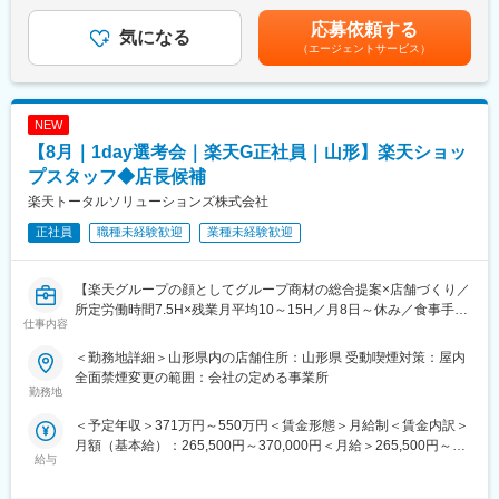
くまでも目安の金額であり、選考を通じて上下する可能性があり
・Web開催のため、全国どこからでも参加可能
た。お休みがしっかり取れて、残業も少ないのが嬉しいです。女
ます。月給(月額)は固定手当を含めた表記です。
・未経験の方も歓迎！充実した研修制度あり
応募依頼する
性の管理職も多く、将来も安心して働けます！」
気になる
（エージェントサービス）
【選考会の概要】
■当社について：
・形式： Web開催（事前に企業セミナー動画をご視聴いただきま
「社員はファミリー」というビジョンを重視し、通信事業（携帯
す）
ショップ）、外食事業（「焼肉 牛角」の運営）、ゴルフ事業
NEW
・内容： 面接（25分×2回 現場面接/HR面接）
（「ゴルフパートナー」の運営）、フィットネス事業（「エニタ
【8月｜1day選考会｜楽天G正社員｜山形】楽天ショッ
イムフィットネス」の運営）など、多角的な事業に取り組んでい
【開催日時】
る創業30年を越える仙台本社の企業です。
プスタッフ◆店長候補
8/6 (木) 17:00～20:00
楽天トータルソリューションズ株式会社
8/13 (木) 17:00～20:00
変更の範囲：会社の定める業務
8/18 (火) 17:00～20:00
正社員
職種未経験歓迎
業種未経験歓迎
8/20 (木) 17:00～20:00
8/25 (火) 17:00～20:00
※ご応募時、参加可能日時をお知らせください。
【楽天グループの顔としてグループ商材の総合提案×店舗づくり／
所定労働時間7.5H×残業月平均10～15H／月8日～休み／食事手当
仕事内容
■具体的には：
あり】
◇お客様対応
楽天モバイルショップに来店されるお客様へ、スマートフォン・
＜勤務地詳細＞山形県内の店舗住所：山形県 受動喫煙対策：屋内
・新規契約・機種変更の受付および提案
料金プラン・楽天カード・楽天市場・楽天ポイントなど、楽天経
全面禁煙変更の範囲：会社の定める事業所
・料金プラン、楽天ポイント活用、楽天カード、各種サービスの
済圏の幅広いサービスを総合的にご提案します。単なる携帯販売
勤務地
案内
ではなく、楽天グループ唯一の対面チャネルとして、お客様の生
＜予定年収＞371万円～550万円＜賃金形態＞月給制＜賃金内訳＞
・スマホの初期設定・データ移行サポート
活をより豊かにするトータルサポートを行うポジションです。
月額（基本給）：265,500円～370,000円＜月給＞265,500円～
・問い合わせ対応
給与
370,000円＜昇給有無＞有＜残業手当＞有＜給与補足＞※賞与年2
◇店舗運営
【今回の選考会の特徴】
回※その他手当：食事手当※別途インセンティブ支給あり賃金はあ
・店舗での電話応対
・最短1日で内々定も可能！