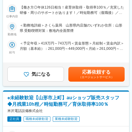
■ 働きやすさのポイント
1店舗あたり店長1名、スタッフ5～15名で運営。チームワークを
【働き方◎年休126日相当！産育休取得・取得率100％／充実した
・年間休日125日（公休120日＋計画年休5日）
重視し、相談しやすく協力し合える職場環境です。
研修・周りのサポートがあります！／時短勤務可（復職後）／全
・月1回は土日休み取得可能
仕事内容
国820店舗あるさくら薬局グループ】
・サービス残業一切なし／残業代1分単位支給
■当社について：
・空調完備の工場、最新設備導入済み
当社は2023年2月に設立された楽天グループ100％出資の新会社
＜勤務地詳細＞さくら薬局 山形県内店舗のいずれか住所：山形
【職務概要】
・共有工具を店舗備品として用意（自己負担なし）
で、事業運営に必要な企画、立ち上げ、コンサルティング、オペ
県 受動喫煙対策：敷地内全面禁煙
さくら薬局を全国に820店舗ほど展開している当社にて、各店舗
※整備士＝休めない」というイメージを覆す職場です！
勤務地
レーション管理、システム・インフラ整備までを一括して提供し
の調剤薬局内で薬剤師業務（調剤業務、服薬指導、薬歴管理等）
ています。
＜予定年収＞419万円～743万円＜賃金形態＞月給制＜賃金内訳＞
をお任せします。
■キャリアアップ・評価制度
月額（基本給）：261,000円～449,000円＜月給＞261,000円～
当社では、年功序列ではなく成果と実力を正当に評価します。
変更の範囲：会社の定める業務
給与
449,000円＜昇給有無＞有＜残業手当＞有＜給与補足＞■昇給：年
【さくら薬局で働く薬剤師の魅力】
・一般スタッフ → チーフ → 工場長 → エリア統括
1回■賞与：年2回(7月、12月)※年4.6ヶ月(人事評価による標準値)
《薬剤師を守る独自システム》
・マイランク制度により、1回で最大4ランク昇格可能
賃金はあくまでも目安の金額であり、選考を通じて上下する可能
■業務をサポートするために様々なシステムを独自開発していま
・入社半年で工場長チャレンジも可能
性があります。月給(月額)は固定手当を含めた表記です。
す。その一つが約20年前から導入され、進化を続けている調剤シ
・最年少22歳で工場長になった実績あり
応募依頼する
気になる
ステム「SPITS」。
・工場長は年収1,000万円超も目指せる
（エージェントサービス）
■処方箋受付から一連の調剤業務を連動させ、業務効率化を図るほ
※新規出店が続いているため、「ポストが詰まっていて昇格できな
か、調剤過誤防止機能を高め、患者様と働くスタッフを守ってい
い」という心配はありません。
ます。
※未経験歓迎【山形市上町】auショップ販売スタッフ
■働き方について
《業界トップクラスの認定薬局数と盤石化を図る組織体制》
ライフプランに合わせて、勤務スタイルを選択可能です。
◆月残業10h程／時短勤務可／育休取得率100％
■がん診療連携拠点病院等との密な連携を行いつつ、より高度な薬
・地域型：自宅から30km圏内のみ配属（転勤なし）
米沢電話設備株式会社
学管理や、高い専門性が求められる特殊な調剤に対応できる専門
・中域型：エリア内での転勤あり
医療機関連携薬局も取得しています。
正社員
職種未経験歓迎
業種未経験歓迎
・グローバル型：全国転勤あり（手当充実）
■本社から業界動向などの情報が常に発信されており、患者様や医
※引越し費用会社負担（規定あり）
療機関と信頼関係を築きやすい体制があるのも、 認定薬局が増え
※住宅補助・家族手当・赴任補助など制度充実