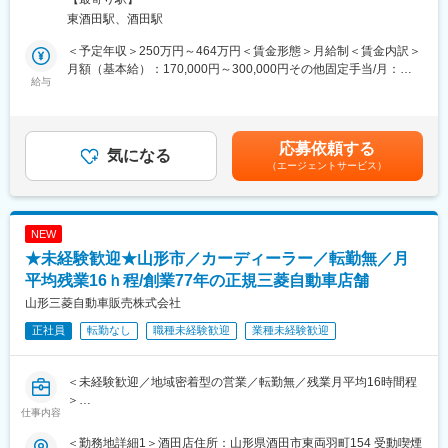
取り扱い車輛は軽自動車から大型特殊車及び建設機械まで取り扱
東酒田駅、酒田駅
いますが、主力は大型建設車両です。2～3名体制で整備を行うこ
■組織構成：
とが多いです。
配属部署には2名(40代・70代部長)が在籍しております。
＜予定年収＞250万円～464万円＜賃金形態＞月給制＜賃金内訳＞
入社後は基本の自動車整備を一通りマスターしていただき、建設
月額（基本給）：170,000円～300,000円その他固定手当/月：
車両を整備できるようにキャリアアップしていただきます。未経
給与
■キャリアビジョン：
3,000円～20,000円＜月給＞173,000円～320,000円＜昇給有無＞
験者でも丁寧に指導いたしますので、同業務に興味をお持ちの方
営業職として入社後、長期勤務によるキャリアアップにより、当
有＜残業手当＞有＜給与補足＞■昇給：有(1月あたり1.5%～3.0%
は積極的にご応募ください◎
社の営業部門の管理職及び経営幹部を目指すことが可能です。
※前年度実績)■賞与：年2回(2.5か月分 ※前年度実績)/7・12月支給
賃金はあくまでも目安の金額であり、選考を通じて上下する可能
応募依頼する
■組織構成：
気になる
■当社の特徴：
性があります。月給(月額)は固定手当を含めた表記です。
（エージェントサービス）
配属部署には10名在籍しており、20代～70代まで幅広い方が活躍
・民間車検場、特定自主検査場、各メーカー指定工場として、庄
しています。
内一円をテリトリーとしており創業以来順調に業績を伸ばしてお
ります。
■教育体制・支援制度
・近年、特に若手人材を積極採用しており、現在は20代が4名、
NEW
自動車整備は国家資格取得に2~3年程度かかるため、入社後資格
30代が3名在籍しております。時代に合わせて変化していく企業
★未経験歓迎★山形市／カーディーラー／転勤無／月
取得に至るまでは適宜先輩のサポートを得ながら整備の流れを身
を目指すため、更に積極採用を進めてまいります。
に着けていただく流れとなります。1年間はojtで業務の流れを掴ん
平均残業16ｈ程/創業77年の正規三菱自動車店舗
・残業が少なく、各種休暇制度が充実しており、年末年始・GW・
でいただき、その後半年間は資格習得に向けて適宜先輩のサポー
お盆は連続休暇が可能ですので、ワークライフバランスを重視し
山形三菱自動車販売株式会社
トを得ながら勉強をしていただくイメージです。
た働き方が可能です。
正社員
転勤なし
職種未経験歓迎
業種未経験歓迎
大特、大型自動車免許等の資格取得を目指す方を積極的に当社で
バックアップいたします（資格取得に関する費用は当社負担）。
＜未経験歓迎／地域密着型の営業／転勤無／残業月平均16時間程
■キャリアビジョン：
＞
整備職として入社後、長期勤務によるキャリアアップにより、当
仕事内容
社の整備部門の管理職、および経営幹部を目指すことが可能で
三菱自動車製の新車・中古車販売、自動車整備、部品・用品の販
す。
＜勤務地詳細1＞酒田店住所：山形県酒田市東両羽町154 受動喫煙