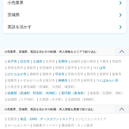
三宮駅(阪急・神戸高速)、六甲道駅、垂水駅、京都市役所前駅、四
小売業界
条駅(京都市営)、近鉄奈良駅、和歌山駅、岡山駅前駅、紙屋町西
駅、三条駅(香川県)、西黒崎駅、思案橋駅、熊本城・市役所前駅、
茨城県
いづろ通駅、銀座駅、高島町駅、大阪梅田駅(阪神線)、天神駅、久
屋大通駅、新宿三丁目駅、末広町駅(東京都)、永田町駅、西早稲田
英語を活かす
駅、御茶ノ水駅、浅草駅(ＴＸ)、大崎駅、荏原中延駅、品川シーサ
イド駅、奥沢駅、洗足池駅、雪が谷大塚駅、東北沢駅、松原駅(東
京都)、中野新橋駅、駒込駅、巣鴨新田駅、飛鳥山駅、西日暮里
駅、町屋駅(東京メトロ)、下板橋駅、豊島園駅(西武線)、立川南
駅、泉体育館駅、府中本町駅、小田急多摩センター駅、馬車道
小売業界、茨城県、英語を活かすの転職・求人情報をエリアで絞り込む
駅、国道駅、井土ケ谷駅、東白楽駅、梶が谷駅、栄町駅(千葉県)、
京成八幡駅、東海神駅、井野駅(千葉県)、仙台駅、日吉町駅、新浜
水戸市
日立市
土浦市
古河市
石岡市
結城市
龍ケ崎市
下妻市
常総市
松駅、近鉄日本橋駅、天満駅、大阪阿部野橋駅、旧居留地・大丸
常陸太田市
高萩市
北茨城市
笠間市
取手市
牛久市
つくば市
前駅、三条京阪駅、京都河原町駅、西川緑道公園駅、紙屋町東
駅、浜町アーケード駅、水道町駅、朝日通駅
ひたちなか市
鹿嶋市
潮来市
守谷市
常陸大宮市
那珂市
筑西市
坂東市
稲敷市
かすみがうら市
桜川市
神栖市
行方市
鉾田市
つくばみらい市
小美玉市
東茨城郡（茨城町、大洗町、城里町）
稲敷郡（美浦村、阿見町、河内町）
那珂郡（東海村）
猿島郡（五霞町、境町）
結城郡（八千代町）
久慈郡（大子町）
北相馬郡（利根町）
小売業界、茨城県、英語を活かすの転職・求人情報を業種で絞り込む
百貨店
食品・GMS・ディスカウントストア
コンビニエンスストア
ホームセンター
自動車ディーラー
通信販売・ネット販売