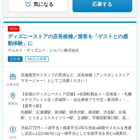
気になる
応募する
・国内で確立されたフォーマットの海外展開
変更の範囲：会社の定める業務
NEW
ディズニーストアの店長候補／接客を「ゲストとの感
動体験」に
ウォルト・ディズニー・ジャパン株式会社
正社員
5名以上採用
店舗運営やスタッフの育成など、店長候補（アシスタントストア
マネージャー）としてご活躍ください！
仕事内容
【全国のディズニーストア店舗】※全国転勤あり＜北海道＞・札幌
ステラプレイス店＜宮城県＞・仙台東映プラザ店＜新潟県＞・新
勤務地
潟万代ビルボードプレイス店＜長野県＞・軽井沢・プリンスショ
【最寄り駅】
ッピングプラザ店＜東京都＞・本社・ディズニーフラッグシップ
札幌駅、広瀬通駅、新潟駅、軽井沢駅、新宿駅、渋谷駅、台場
東京・渋谷公園通り店・新宿高島屋店・お台場アクアシティ店・
駅、とうきょうスカイツリー駅、土浦駅、宇都宮駅東口駅、韮川
東京スカイツリータウン・ソラマチ店＜茨城県＞・土浦イオンモ
駅、舞浜駅、大神宮下駅、南羽生駅、片浜駅、新浜松駅、六名
ール店＜栃木県＞・宇都宮福田屋ショッピングプラザ店＜群馬県
月給27万円～＋諸手当＋残業手当100％支給※経験やスキルを考慮
駅、京都駅、大阪梅田駅(阪急線)、大阪駅、三宮・花時計前駅、金
＞・太田イオンモール店＜千葉県＞・東京ディズニーリゾート
し決定※上記の給与には一律手当として全国手当を含む※残業代は
橋駅、瀬田駅(滋賀県)、岡山駅、広島駅、天神駅、虎ノ門ヒルズ
給与
店・船橋ららぽーとTOKYO-BAY店＜埼玉県＞・羽生イオンモール
別途全額支給