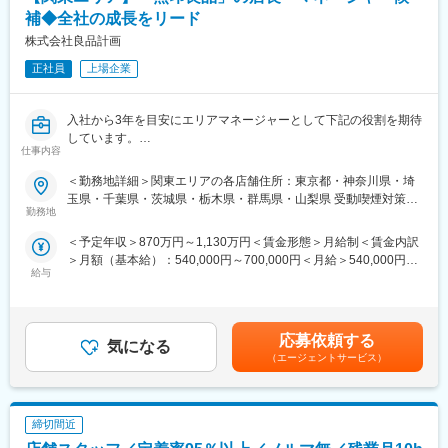
補◆全社の成長をリード
株式会社良品計画
正社員
上場企業
入社から3年を目安にエリアマネージャーとして下記の役割を期待
しています。
仕事内容
◇管轄店舗が売上・利益を達成するために、エリアの経営者とし
て戦略を立案・実行すること
＜勤務地詳細＞関東エリアの各店舗住所：東京都・神奈川県・埼
◇個店経営を実現できる店長の育成を、部下であるブロックマネ
玉県・千葉県・茨城県・栃木県・群馬県・山梨県 受動喫煙対策：
ージャーを通じて実現すること
勤務地
屋内全面禁煙変更の範囲：会社の定める事業所
◇営業の戦略や仕組み（店舗環境・システムなど）について販売
＜予定年収＞870万円～1,130万円＜賃金形態＞月給制＜賃金内訳
部側の窓口として関連部署と連携すること
＞月額（基本給）：540,000円～700,000円＜月給＞540,000円～
◇更なる事業成長を見据えた際に強化すべき点（精度の高い商売
給与
700,000円＜昇給有無＞有＜残業手当＞無＜給与補足＞※上記は想
計画や経費コントロールなど）に対して業務改善や仕組化、整備
定金額であり、詳細は経験・スキル等を考慮の上、決定します。※
を行い、全社の成長を推進させること
管理監督者は、労働時間・休憩・休日に関する労働基準法各規定
が適用除外となります（深夜労働が発生した場合は別途、労働時
■キャリアパス：
応募依頼する
気になる
間に応じて支給します）。賃金はあくまでも目安の金額であり、
・入社時は部門責任者や店長代行を経て、入社後1年以内での店長
（エージェントサービス）
選考を通じて上下する可能性があります。月給(月額)は固定手当を
登用を目指します。
含めた表記です。
・店長として現場・現物で個店経営を実践していただき、その経
験をふまえてブロックマネージャーやエリアマネージャーとし
締切間近
て、各店舗が個店経営を実現するためのサポートや人財育成を担
います。