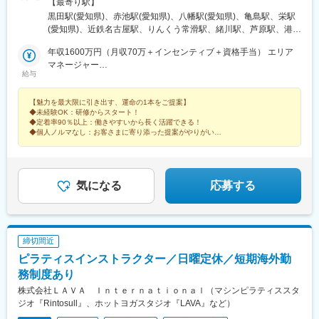
年下期オープン！／イオンモール伊達店（福島県）西武飯能ぺぺ
【最寄り駅】
店（埼玉県） ＼積極募集中店舗／新宿東口店、有楽町マルイ店、
黒田駅(愛知県)、赤池駅(愛知県)、八幡駅(愛知県)、亀島駅、栄駅
渋谷ロフト店 他東京都内37店舗名古屋ゲートウォーク店、イオ
(愛知県)、近鉄名古屋駅、りんくう常滑駅、緒川駅、芦原駅、港区
ンモール熱田店 他愛知県内17店舗ルクア大阪店、心斎橋店、な
役所駅、星ケ丘駅(愛知県)、鶴舞駅、久屋大通駅、熱田駅、名電山
んばCITY店 他大阪府内15店舗＼エリアマネージャーが語る各エ
年収1600万円（月収70万＋インセンティブ＋資格手当） エリア
中駅、上前津駅、ひたち野うしく駅、水戸駅、東海駅、岡山駅、
リアの魅力／★20代の若いスタッフが中心で、年齢が近いため和
マネージャー
球場前駅(岡山県)、新加納駅、美濃青柳駅、土岐市駅、モレラ岐阜
給与
やかで活気のある雰囲気！仕事はもちろん、プライベートでも交
年収786万円（月収64万＋資格手当）スーパーバイザー／29歳／
駅、せきてらす前駅、宮崎駅、東寺駅、西院駅(阪急線)、通町筋
流が盛んです！ （関東エリア）＜募集店舗一覧＞■東北秋田、福
社歴5年
駅、荒尾駅(熊本県)、健軍町駅、熊本駅、肥後大津駅、海浦駅、群
【魅力を最大限に引き出す、運命の1本をご提案】
島■関東東京、神奈川、千葉、埼玉、茨城、栃木■中部静岡、愛
馬総社駅、佐賀駅、虹ノ松原駅、浦和駅、さいたま新都心駅、大
◆未経験OK：研修からスタート！
知、岐阜、三重■北陸石川、富山、新潟■関西大阪、兵庫■中国・
宮駅(埼玉県)、浦和美園駅、南浦和駅、藤の牛島駅、小手指駅、所
◆定着率90％以上：働きやすいから長く活躍できる！
四国岡山、島根■九州福岡、宮崎、長崎、佐賀、熊本、大分、鹿児
沢駅、志木駅、ふかや花園駅、西川口駅、越谷レイクタウン駅、
◆個人ノルマなし：お客さまに寄り添った提案がやりがいに
島、沖縄サンエー宮古島シティ ／沖縄県宮古島市平良下里2511-1
◆月9～10日休み：残業も少なめでプライベート充実！
北戸田駅、戸田公園駅、新三郷駅、朝霞駅、武蔵藤沢駅、鶴瀬
サンエー宮古島シティ 1F
駅、上尾駅、飯能駅、泊駅(三重県)、南が丘駅、甲府駅、帖佐駅、
鹿児島中央駅前駅、羽後本荘駅、亀田駅、伊勢原駅、新綱島駅、
横浜駅、たまプラーザ駅、ゆめが丘駅、京急鶴見駅、鴨居駅、海
気になる
応募する
老名駅(相鉄・小田急)、大船駅、平塚駅、汐入駅、みなとみらい
駅、青葉台駅、センター北駅、北茅ケ崎駅、本厚木駅、相武台前
駅、武蔵溝ノ口駅、京急川崎駅、藤沢駅、静岡駅、浜松駅、舞阪
駅、自動車学校前駅、野町駅、野々市駅(ＩＲいしかわ鉄道線)、宇
締切間近
野気駅、森本駅、良川駅、小松駅、千葉ニュータウン中央駅、南
ピラティスインストラクター／日曜定休／短期海外勤
酒々井駅、新津田沼駅、成田駅、京成千葉駅、稲毛海岸駅、幕張
豊砂駅、南船橋駅、船橋駅、柏の葉キャンパス駅、逆井駅、南柏
務制度あり
駅、新浦安駅、地区センター駅、ちはら台駅、木更津駅、宇野辺
株式会社ＬＡＶＡ Ｉｎｔｅｒｎａｔｉｏｎａｌ（マシンピラティススタ
駅、りんくうタウン駅、なんば駅(南海線)、長原駅(大阪府)、高槻
ジオ『Rintosull』、ホットヨガスタジオ『LAVA』など）
駅、忍ケ丘駅、大日駅、河内天美駅、大阪難波駅、近鉄日本橋