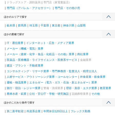
ドラッグストア・調剤薬局
専門店（家電量販店）
専門店（アパレル・アクセサリー）
専門店・その他小売
ほかのエリアで探す
栃木県
群馬県
埼玉県
千葉県
東京都
神奈川県
山梨県
ほかの業種で探す
IT・通信業界
インターネット・広告・メディア業界
メーカー（機械・電気）業界
メーカー（素材・化学・食品・化粧品・その他）業界
商社業界
医薬品・医療機器・ライフサイエンス・医療系サービス
金融業界
建設・プラント・不動産業界
コンサルティング・リサーチ業界・専門事務所・監査法人・税理士法人
人材サービス・アウトソーシング業界・コールセンター
外食産業・飲食業界
運輸・物流業界
エネルギー（電力・ガス・石油・新エネルギー）業界
旅行・宿泊・レジャー業界
警備・清掃業界
理容・美容・エステ業界
教育業界
農林水産・鉱業
公社・官公庁・学校・研究施設
冠婚葬祭業界
その他
ほかのこだわり条件で探す
第二新卒歓迎
外資系企業
年間休日120日以上
フレックス勤務