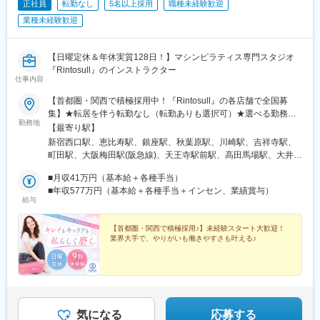
正社員
転勤なし
5名以上採用
職種未経験歓迎
駅、大阪梅田駅(阪急線)、大阪駅、近鉄八尾駅、和泉中央駅、滝尾
駅、大分駅、長崎駅(長崎県)、大塔駅、大村駅(長崎県)、出雲市
業種未経験歓迎
駅、高浜駅(島根県)、松江駅、辰巳駅、虎ノ門ヒルズ駅、国分寺
駅、明治神宮前駅、渋谷駅、飯田橋駅、有楽町駅、京成上野駅、
大森海岸駅、銀座一丁目駅、市場前駅、玉川上水駅、武蔵小山
【日曜定休＆年休実質128日！】マシンピラティス専門スタジオ
駅、赤羽駅、自由が丘駅、学芸大学駅、立飛駅、大泉学園駅、南
『Rintosull』のインストラクター
仕事内容
砂町駅、東京テレポート駅、新橋駅、新宿三丁目駅、新宿駅(東京
メトロ)、秋葉原駅、大手町駅(東京都)、秋津駅、高幡不動駅、豊
【首都圏・関西で積極採用中！『Rintosull』の各店舗で全国募
田駅、吉祥寺駅、後楽園駅、池袋駅、錦糸町駅、立川北駅、北千
集】★転居を伴う転勤なし（転勤ありも選択可）★選べる勤務地
住駅、佐野市駅、氏家駅、宇都宮大学陽東キャンパス駅、江曽島
勤務地
（希望と通勤範囲を考慮して決定）★店舗のほとんどが駅から徒
【最寄り駅】
駅、石動駅、西鉄久留米駅、大保駅、天拝山駅、東中間駅、唐人
歩圏内！＼新店続々！今期は60店舗以上オープン予定／■関東東
新宿西口駅、恵比寿駅、銀座駅、秋葉原駅、川崎駅、吉祥寺駅、
町駅、西鉄福岡駅、竹下駅、福間駅、折尾駅、スペースワールド
京／神奈川／千葉／埼玉／茨城／群馬■関西大阪／京都／兵庫／滋
町田駅、大阪梅田駅(阪急線)、天王寺駅前駅、高田馬場駅、大井町
駅、大牟田駅、大橋駅(福岡県)、博多駅、戸畑駅、小倉駅(福岡
賀／奈良#首都圏＆大阪、京都、兵庫、積極採用中♪★その他、全
駅、蒲田駅、初台駅、千歳烏山駅、用賀駅、阿佐ケ谷駅、王子
県)、郡山駅(福島県)、伊達駅、別府駅(兵庫県)、西神中央駅、神戸
国210店舗以上！【北海道・東北】北海道／岩手／宮城／山形
■月収41万円（基本給＋各種手当）
駅、赤羽駅、八王子駅、府中駅(東京都)、調布駅、国立駅、上大岡
三宮駅(阪神)、甲子園駅、仁川駅、学園都市駅、ハーバーランド
【中部】 新潟／石川／岐阜／長野／山梨／静岡／三重／愛知【中
■年収577万円（基本給＋各種手当＋インセン、業績賞与）
駅、青葉台駅、戸塚駅、東戸塚駅、たまプラーザ駅、鴨居駅、鶴
駅、道場南口駅、飾磨駅、浦添前田駅、てだこ浦西駅、小禄駅、
給与
国】岡山／広島／香川／徳島／高知【九州・沖縄】福岡／長崎／
見駅、杉田駅(神奈川県)、横須賀中央駅、大船駅、辻堂駅、本厚木
古島駅、おもろまち駅、木曽川駅、栄生駅、栄町駅(愛知県)、名古
鹿児島／熊本／沖縄＊。嬉しいPOINT・＊1次面接は『ちょっと気
駅、大和駅(神奈川県)、中央林間駅、武蔵浦和駅、小手指駅、草加
屋駅、東海通駅、西高蔵駅、大須観音駅、岡山駅前駅、京都駅、
になる』＆志望動機なしで参加OK！1つでも気になったら応募ボ
【首都圏・関西で積極採用♪】未経験スタート大歓迎！
駅、和光市駅、ふじみ野駅、蘇我駅、京成千葉駅、本八幡駅(総武
水道町駅、熊本駅前駅、東飯能駅、南四日市駅、鹿児島中央駅、
業界大手で、やりがいも働きやすさも叶える♪
タンへ◎＃3年連続ベース給UP！住宅手当：月最大5万円＃日曜定
線)、行徳駅、松戸駅、五井駅、浦安駅(千葉県)、駒込駅、港南台
綱島駅、新高島駅、下飯田駅、馬車道駅、海老名駅(相模線)、横須
休＆土曜は早上がり／年休実質128日＃ノルマ・残業ほぼナシ＃
駅、日吉駅(神奈川県)、二子玉川駅、田無駅、瑞江駅、本郷三丁目
賀駅、茅ケ崎駅、溝の口駅、川崎駅、石上駅、新静岡駅、新浜松
未経験スタート94％！2カ月のスクール級研修あり＃社割＆レッ
駅、西葛西駅、小田急相模原駅、青物横丁駅、新小岩駅、勝どき
駅、津田沼駅、千葉駅、京成船橋駅、公園駅、茨木駅、なんば駅
スンでボディメイクも楽しめる♪＃資格取得＆研修でスキルアップ
駅、浅草駅(ＴＸ)、金沢八景駅(京急線)、南越谷駅、国分寺駅、練
(地下鉄)、高槻市駅、日本橋駅(大阪府)、梅田駅(地下鉄)、西梅田
＃早期キャリアアップのチャンスも豊富！
馬駅、高円寺駅、平塚駅、本川越駅、南羽生駅、神奈川駅、上野
駅、長崎駅前駅、虎ノ門駅、原宿駅、神泉駅、牛込神楽坂駅、銀
広小路駅、稲毛駅、成増駅、津田沼駅、戸越公園駅、品川駅、八
気になる
応募する
座駅、上野駅、大森駅(東京都)、桜街道駅、西小山駅、赤羽岩淵