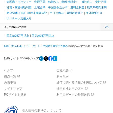
管理職・マネジャー
学歴不問
転勤なし（勤務地限定）
服装自由
女性活躍
社宅・家賃補助制度
上場企業
中国語を活かす
退職金制度
残業20時間未満
完全週休2日制
職種未経験歓迎
土日祝休み
原則定時退社
海外出張あり
U・Iターン支援あり
ほかの固定給で探す
固定給25万円以上
固定給35万円以上
転職・求人doda（デューダ）トップ
関東
茨城県
小売業界
英語を活かすの転職・求人情報
転職サイト dodaをシェア
ヘルプ
会社概要
拠点一覧
利用規約
免責事項
通信に関する情報の利用について
サイトマップ
採用を検討中の方へ
PCサイトを見る
利用者データの外部送信
個人情報の取り扱いについて