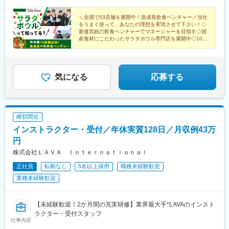
駅、横浜駅、川崎駅、大宮駅(埼玉県)、浦和駅、芝山千代田駅、流
丘駅、大阪城北詰駅、河内永和駅、土居駅(大阪府)、ドーム前千代
ンロード名古屋ユニモール名古屋栄セントラルパーク京都京都ラ
山おおたかの森駅、栄駅(愛知県)、名鉄名古屋駅、国際センター
崎駅、長堀橋駅、五条駅(京都市営)、三ノ宮駅、ハーバーランド駅
クエ四条烏丸京都高島屋S.C.大阪エキマルシェ大阪大丸梅田ホワ
＼全国で53店舗を展開中！急成長飲食ベンチャー／当社
駅、久屋大通駅、四条駅(京都市営)、京都河原町駅、東梅田駅、大
をうまく使って、あなたの理想を実現させて下さい！◇
イティ梅田クリスタ長堀ディアモール大阪兵庫神戸さんちか阪急
阪駅、長堀橋駅、神戸三宮駅(阪急・神戸高速)、西宮北口駅、岡山
新進気鋭の飲食ベンチャーでマネージャーを目指す◇国
西宮ガーデンズ岡山岡山一番街店広島ミナモア広島店福岡アミュ
駅、広島駅、博多駅、西鉄福岡駅、天神駅、牛込神楽坂駅、新宿
産食材にこだわったサラダボウル専門店を展開中◇100
プラザ博多天神地下街ONE FUKUOKA BLDG.
店舗体制を目指して体制強化中
駅(東京メトロ)、新宿西口駅、三田駅(東京都)、乃木坂駅、内幸町
駅、代官山駅、三越前駅、京橋駅(東京都)、九品仏駅、春日駅(東
京都)、井の頭公園駅、立川北駅、神奈川駅、新高島駅、京急川崎
駅、栄町駅(愛知県)、近鉄名古屋駅、烏丸駅、祇園四条駅、梅田駅
気になる
応募する
(地下鉄)、心斎橋駅、大阪梅田駅(阪神線)、神戸三宮駅(阪神)、岡
山駅前駅、祇園駅(福岡県)、神楽坂駅、新宿駅、西新宿駅、外苑前
駅、汐留駅、銀座一丁目駅、二重橋前駅、茅場町駅、宝町駅(東京
都)、奥沢駅、水道橋駅、立川南駅、高島町駅、矢場町駅、名古屋
締切間近
駅、烏丸御池駅、三条駅(京都府)、大阪梅田駅(阪急線)、堺筋本町
インストラクター・受付／年休実質128日／月収例43万
駅、三宮駅(神戸市営)、西川緑道公園駅、猿猴橋町駅、天神南駅
円
株式会社ＬＡＶＡ Ｉｎｔｅｒｎａｔｉｏｎａｌ
正社員
転勤なし
5名以上採用
職種未経験歓迎
業種未経験歓迎
【未経験歓迎！2か月間の充実研修】業界最大手*LAVAのインスト
ラクター・受付スタッフ
仕事内容