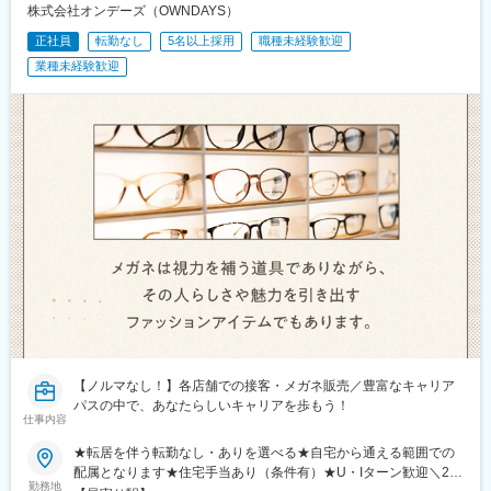
株式会社オンデーズ（OWNDAYS）
市役所前駅、山科駅、日本橋駅(大阪府)、宮之阪駅、天王寺駅、谷
町九丁目駅、和歌山駅、西黒崎駅、長与駅、八柱駅、都電雑司ケ
正社員
転勤なし
5名以上採用
職種未経験歓迎
谷駅、新宿三丁目駅、西日暮里駅、立川南駅、高島町駅、東海神
業種未経験歓迎
駅、井野駅(千葉県)、栄町駅(千葉県)、大通駅、仙台駅、日吉町
駅、久屋大通駅、三条京阪駅、四宮駅、近鉄日本橋駅、大阪阿部
野橋駅、四天王寺前夕陽ケ丘駅
【ノルマなし！】各店舗での接客・メガネ販売／豊富なキャリア
パスの中で、あなたらしいキャリアを歩もう！
仕事内容
★転居を伴う転勤なし・ありを選べる★自宅から通える範囲での
配属となります★住宅手当あり（条件有）★U・Iターン歓迎＼26
勤務地