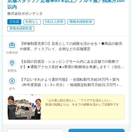
店舗スタッフ／定着率95％以上／ノルマ無／残業月10h
・国内での経験・実績をもって海外に挑戦する方もいます。
以内
株式会社ポポンデッタ
■なぜ個店経営を推進するのか：
無印良品にはエキナカ店舗から旗艦店、路面店やインショップ型
正社員
転勤なし
5名以上採用
職種未経験歓迎
など様々な形態の店舗があります。都市部から地方郊外まで多様
業種未経験歓迎
な地域に出店し、その店性も様々だからこそ画一的な店舗の管理
ではなく、地域に合わせた経営や戦略が求められます。
無印良品は衣食住にわたる幅広い商品とサービスによって暮らし
【研修制度充実◎】店長としての経験を活かせる！◆商品の販売
の総合提案ができます。個店経営によってその強みを最大限に活
や接客、ディスプレイ、企画などの店舗運営
かすことがお客様の役に立ち、「感じ良い暮らしと社会」の実現
仕事内容
に繋がると考えています。
【全国の百貨店・ショッピングモール内にある店舗での勤務で
す】★通勤アクセス良好★※希望の勤務地を考慮します！（当社
■当社について：
勤務地
HPより住所をご確認ください）※転勤のない働き方も可能です！※
「感じ良い暮らしと社会」の実現を目指して無印良品をはじめと
受動喫煙対策：あり＜東北・北海道＞■北海道／札幌■宮城県／名
した、様々な事業を展開しています。ESG経営を本業として、
【下記いずれかより選択可能】・全国転勤可月給34万円＋賞与
取＜関東＞■東京都／秋葉原、新宿、浅草、有明、八王子■神奈川
「実質本位のモノづくり」や社会課題に対する取り組みを行って
（昨年度実績：1～3ヶ月分）・地域限定転勤可月給31.5万円＋賞
県／川崎、横浜、港北、東戸塚、海老名、橋本、武蔵小杉■千葉県
給与
います。
与（昨年度実績：1～3ヶ月分）・転居なし月給30万円＋賞与（昨
／幕張新都心、柏、南船橋、蘇我■埼玉県／川口、越谷、川越、羽
その中で、無印良品は「暮らしの基本」となる商品を、適正な品
年度実績：1～3ヶ月分）※経験・能力を考慮の上、決定します！
生、富士見■茨城県／つくば、水戸■群馬県／高崎＜東海・北信越
質と価格でお客様に提供しています。店舗を担う営業本部販売部
「人の喜ぶ顔が見たい」「アイデアを活かしたい」
＞■愛知県／名古屋■長野県／松本■石川県／金沢■静岡県／静岡、
は店舗経営を通じて、全社をリードすることがミッションです。
鉄道の知識よりも、今までの経験を活かして活躍中です
浜松■岐阜県／岐阜、土岐■三重県／員弁郡東員町＜関西＞■大阪
そして現在、2028年8月期までの3か年計画（営業収益1兆円、営
府／日本橋、梅田、阿倍野、和泉、吹田■京都府／京都■兵庫県／
業利益1,000億円、営業利益率10％）達成を目指し、下記取り組
神戸、甲子園＜中国＞■岡山県／岡山■広島県／広島＜九州＞■福
みに注力しています。
岡県／博多
・「個店経営」を実現するための仕組みの整備
・各地域・店舗による自律的な商いの実践