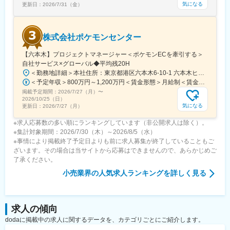
(大阪府)、天王寺駅前駅、枚方市駅、三宮駅(神戸市営)、新在家
気になる
更新日：
2026/7/31（金）
駅、山陽垂水駅、夢前川駅、塚口駅(阪急線)、三条駅(京都府)、桂
駅、烏丸駅、堅田駅、奈良駅、紀伊中ノ島駅、湖山駅、出雲市
駅、岡山駅、県庁前駅(広島県)、福山駅、下関駅、阿波富田駅、栗
株式会社ポケモンセンター
林公園駅、いよ立花駅、薊野駅、熊西駅、佐賀駅、観光通駅、通
町筋駅、大分駅、宮崎駅、天文館通駅、古島駅、銀座一丁目駅、
【六本木】プロジェクトマネージャー＜ポケモンECを牽引する＞
平沼橋駅、梅田駅(地下鉄)、天神南駅、栄町駅(愛知県)、新宿駅(東
自社サービス×グローバル◆平均残20H
京メトロ)、岩本町駅、赤坂見附駅、学習院下駅、四ツ谷駅、水道
＜勤務地詳細＞本社住所：東京都港区六本木6-10-1 六本木ヒルズ森タワー47F受動喫煙対策：屋内全面禁煙変更の範囲：会社の定める事業所（リモートワーク含む）
橋駅、田原町駅(東京都)、京成曳舟駅、越中島駅、木場駅(東京
＜予定年収＞800万円～1,200万円＜賃金形態＞月給制＜賃金内訳＞月額（基本給）：598,822円～837,000円固定残業手当/月：109,011円～163,480円（固定残業時間25時間0分/月）超過した時間外労働の残業手当は追加支給＜月給＞707,833円～1,000,480円（一律手当を含む）＜昇給有無＞有＜残業手当＞有賃金はあくまでも目安の金額であり、選考を通じて上下する可能性があります。月給(月額)は固定手当を含めた表記です。
都)、菊川駅(東京都)、新豊洲駅、大森海岸駅、五反田駅、戸越銀
掲載予定期間：
2026/7/27（月）
〜
座駅、下神明駅、鮫洲駅、代官山駅、九品仏駅、蓮沼駅、北千束
2026/10/25（日）
駅、久が原駅、穴守稲荷駅、西太子堂駅、駒沢大学駅、池ノ上
気になる
更新日：
2026/7/27（月）
駅、桜上水駅、渋谷駅、代田橋駅、西新宿五丁目駅、都立家政
駅、要町駅、千石駅、大塚駅前駅、赤羽岩淵駅、王子駅前駅、日
※求人応募数の多い順にランキングしています（非公開求人は除く）。
暮里駅、町屋駅(京成線)、地下鉄成増駅、中板橋駅、新板橋駅、豊
※集計対象期間：2026/7/30（木）～2026/8/5（水）
島園駅(都営線)、金町駅(東京都)、京王八王子駅、立川駅、高松駅
※事情により掲載終了予定日よりも前に求人募集が終了していることもご
(東京都)、井の頭公園駅、府中競馬正門前駅、布田駅、和泉多摩川
ざいます。その場合は当サイトから応募はできませんので、あらかじめご
駅、京王多摩センター駅、新綱島駅、伊勢佐木長者町駅、センタ
了承ください。
ー北駅、鶴見駅、蒔田駅、杉田駅(神奈川県)、京急東神奈川駅、新
小売業界
の人気求人ランキングを詳しく見る
高島駅、天王町駅、向河原駅、溝の口駅、新丸子駅、登戸駅、京
急川崎駅、汐入駅、和田塚駅、海老名駅(相鉄・小田急)、本川越
駅、新越谷駅、千葉中央駅、京成稲毛駅、本八幡駅(都営線)、京成
船橋駅、成田駅、公園駅、東我孫子駅、工機前駅、桐生駅、仙台
求人の傾向
駅(地下鉄)、静岡駅、第一通り駅、南富山駅前駅、市役所前駅(長
dodaに掲載中の求人に関するデータを、カテゴリごとにご紹介します。
野県)、日本橋駅(大阪府)、南森町駅、天王寺駅、宮之阪駅、神戸