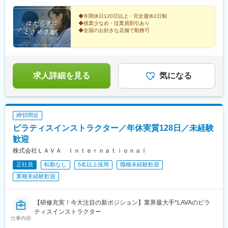
駅、さっぽろ駅、青葉通一番町駅、新宿駅(東京メトロ)、神泉駅、
店＜静岡県＞・ららぽーと沼津店・浜松遠鉄店＜愛知県＞・岡崎
新宿三丁目駅、東京テレポート駅、押上駅、リゾートゲートウェ
イオンモール店＜岐阜県＞・岐阜マーサ店＜京都府＞・京都ポル
◆年間休日120日以上・完全週休2日制
イ・ステーション駅、浜松駅、九条駅(京都府)、梅田駅(地下鉄)、
◆残業少なめ・従業員割引あり
タ店＜大阪府＞・梅田HEP FIVE店・ルクア大阪店＜兵庫県＞・三
大阪梅田駅(阪神線)、神戸三宮駅(阪急・神戸高速)、岡山駅前駅、
◆全国のお好きな店舗で勤務可
宮クレフィ店＜奈良県＞・橿原イオンモール店＜滋賀県＞・草津
西鉄福岡駅、虎ノ門駅、北１２条駅、勾当台公園駅、代々木駅、
イオンモール店＜岡山県＞・岡山イオンモール店＜広島県＞・ミ
ディズニーへの愛とホスピタリティをお持ちの方にぜ
お台場海浜公園駅、本所吾妻橋駅、東京ディズニーランド・ステ
ひ！ゲストとキャストという間柄を超えて、感動や喜び
ナモア広島店＜福岡県＞・福岡パルコ店 など
ーション駅、第一通り駅、東梅田駅、三宮駅(神戸市営)、西川緑道
を共有できる素敵なお仕事です！
公園駅、猿猴橋町駅、天神南駅、神谷町駅
求人詳細を見る
気になる
締切間近
ピラティスインストラクター／年休実質128日／未経験
歓迎
株式会社ＬＡＶＡ Ｉｎｔｅｒｎａｔｉｏｎａｌ
正社員
転勤なし
5名以上採用
職種未経験歓迎
業種未経験歓迎
【研修充実！今大注目の新ポジション】業界最大手*LAVAのピラ
ティスインストラクター
仕事内容