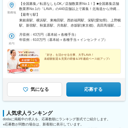
【全国募集／転居なしもOK／店舗数業界No.1！】■全国募集店舗
数業界No.1の「LAVA」の440店舗以上で募集！北海道から沖縄ま
勤務地
で、全国47都道府県に出店しています。◎勤務エリアは希望を考
【最寄り駅】
慮し決定◎店舗のほとんどが駅から徒歩圏内！◎一部店舗は車通
東銀座駅、横浜駅、東梅田駅、西鉄福岡駅、栄駅(愛知県)、上野幌
勤OK＼海外研修のチャンスあり！／年に1回優秀店舗に選ばれる
駅、新宿駅、秋葉原駅、月島駅、赤坂駅(東京都)、高田馬場駅、市
とハワイ、バリなどへの海外研修に参加可能！さらに一定の勤続
ケ谷駅、落合南長崎駅、本郷三丁目駅、浅草駅、錦糸町駅、曳舟
年数が経過すると、海外で本格的なヨガも学べます◎＼“好き”がど
月収例：43万円（基本給＋各種手当）
駅、門前仲町駅、東陽町駅、住吉駅(東京都)、豊洲駅、大森駅(東
んどん広がる環境！／基礎から学べる研修で、楽しみながらスキ
年収例：610万円（基本給＋各種手当＋インセンティブ）
京都)、大崎広小路駅、目黒駅、戸越駅、大井町駅、青物横丁駅、
給与
ルを磨けます。将来的にはインストラクター以外のキャリアにも
学芸大学駅、中目黒駅、自由が丘駅、蒲田駅、長原駅(東京都)、御
挑戦可能！あなたの“やってみたい”が形にしやすい環境です。《嬉
嶽山駅、大鳥居駅、京急蒲田駅、三軒茶屋駅、経堂駅、成城学園
しいPOINT★》■3年連続ベース給アップ！未経験でも月収43万円
「好き」を活かせる仕事、大手LAVA！
前駅、桜新町駅、下北沢駅、千歳烏山駅、下高井戸駅、神泉駅、
未経験歓迎＆充実の研修＆3年連続ベース給アップ♪
可■選べる働き方充実！転居ありorなし選択可■住宅手当最大月5万
笹塚駅、中野坂上駅、野方駅、浜田山駅、高円寺駅、荻窪駅、池
円（規定あり）■インセンティブ平均額93万円！■長期休暇も取得
袋駅、巣鴨駅、大塚駅(東京都)、赤羽駅、王子駅、日暮里駅(舎人
OK！5連休取得率90％超■産育休取得率100%、復帰率92.5%■国
ライナー)、町屋駅前駅、成増駅、ときわ台駅(東京都)、志村坂上
際資格の取得も可※受動喫煙対策あり
駅、大山駅(東京都)、高島平駅、板橋駅、大泉学園駅、練馬駅、上
石神井駅、東武練馬駅、綾瀬駅、北千住駅、竹ノ塚駅、西新井
駅、新小岩駅、お花茶屋駅、亀有駅、京成金町駅、西葛西駅、瑞
気になる
応募する
江駅、八王子駅、南大沢駅、八王子みなみ野駅、立川北駅、立飛
駅、吉祥寺駅、三鷹駅、河辺駅、府中駅(東京都)、拝島駅、調布
駅、仙川駅、町田駅、古淵駅、武蔵小金井駅、東村山駅、国分寺
駅、国立駅、狛江駅、東大和市駅、聖蹟桜ケ丘駅、多摩センター
人気求人ランキング
駅、田無駅、ひばりケ丘駅(東京都)、武蔵引田駅、たまプラーザ
駅、青葉台駅、綱島駅、関内駅、東戸塚駅、センター南駅、上大
dodaに掲載中の求人を、応募数順にランキング形式でご紹介します。
岡駅、戸塚駅、京急鶴見駅、瀬谷駅、鶴ケ峰駅、南太田駅、新杉
※応募数が同数の場合は、新着順に表示しています。