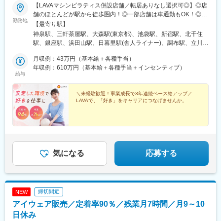
【LAVAマシンピラティス併設店舗／転居ありなし選択可◎】◎店
舗のほとんどが駅から徒歩圏内！◎一部店舗は車通勤もOK！◎毎
勤務地
月平均3店舗、新店OPEN中！ ■ 関東東京／神奈川／千葉／埼玉／
【最寄り駅】
茨城／栃木 ■ 関西大阪／京都／兵庫／奈良／和歌山 ■ その他【北
神泉駅、三軒茶屋駅、大森駅(東京都)、池袋駅、新宿駅、北千住
海道・東北】北海道／宮城／秋田／福島【中部】愛知／静岡／長
駅、銀座駅、浜田山駅、日暮里駅(舎人ライナー)、調布駅、立川北
野／石川／富山／岐阜【中四国】山口／鳥取【九州・沖縄】福岡
駅、ときわ台駅(東京都)、横浜駅、鶴ケ峰駅、相模原駅、武蔵小杉
／長崎／鹿児島＼海外勤務チャンスあり！／日本で経験を積んだ
月収例：43万円（基本給＋各種手当）
駅、川崎駅、蕨駅、大宮駅(埼玉県)、幸手駅、熊谷駅、みずほ台
あと、シンガポール、マレーシア、ベトナムのLAVA店舗で2～6カ
年収例：610万円（基本給＋各種手当＋インセンティブ）
駅、桶川駅、北越谷駅、入間市駅、柏駅、津田沼駅、船橋駅、京
給与
月間の海外勤務ができるチャンスあり！《嬉しいPOINT★》■3年
成成田駅、地区センター駅、新茂原駅、印西牧の原駅、村上駅(千
連続ベースアップ！未経験でも月収43万円可■選べる働き方充
葉県)、君津駅、葭川公園駅、上野幌駅、帯広駅、手稲駅、さっぽ
実！転居ありorなし選択可■住宅手当最大月5万円（規定あり）■イ
＼未経験歓迎！事業成長で3年連続ベース給アップ／
ろ駅、四ツ小屋駅、あおば通駅、杜せきのした駅、郡山駅(福島
LAVAで、「好き」をキャリアにつなげませんか。
ンセンティブ平均額93万円！■長期休暇も取得OK！5連休取得率
県)、南福島駅、研究学園駅、小木津駅、守谷駅、石岡駅、鹿島神
90％超■産育休取得率100%、復帰率92.5%■ヨガレッスンや国際
宮駅、みらい平駅、足利駅、南宇都宮駅、南富山駅、新高岡駅、
資格の取得も可能！
金沢駅、鼎駅、美濃青柳駅、西笠松駅、美濃太田駅、新静岡駅、
御厨駅(静岡県)、土橋駅(愛知県)、栄駅(愛知県)、羽黒駅(愛知県)、
小田井駅、荒子川公園駅、西尾駅、太田川駅、東浦駅、祝園駅、
三条駅(京都府)、京阪山科駅、なんば駅(南海線)、枚方市駅、天王
気になる
応募する
寺駅前駅、大阪上本町駅、五位堂駅、夢前川駅、紀伊中ノ島駅、
周防下郷駅、熊西駅、久留米大学前駅、大保駅、高田駅(長崎県)、
帖佐駅、新八柱駅、西新駅、湖山駅、西那須野駅、浜の宮駅、渋
谷駅、西太子堂駅、大森海岸駅、東池袋駅、新宿駅(東京メトロ)、
締切間近
NEW
銀座一丁目駅、有楽町駅、日暮里駅、布田駅、立川駅、中板橋
駅、平沼橋駅、向河原駅、京急川崎駅、新津田沼駅、京成船橋
アイウェア販売／定着率90％／残業月7時間／月9～10
駅、成田駅、公園駅、千葉中央駅、札幌駅、仙台駅(地下鉄)、南富
日休み
山駅前駅、静岡駅、栄町駅(愛知県)、上小田井駅、新祝園駅、京都