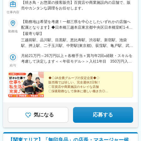
【焼き鳥・お惣菜の接客販売】百貨店や商業施設内の店舗で、販
売やカンタンな調理をお任せします。
仕事内容
【勤務地は希望を考慮！一都三県を中心としたいずれかの店舗へ
配属となります】◆日本橋三越本店東京都中央区日本橋室町1-4-1
勤務地
日本橋三越本店本館 B1F◆ecute品川店東京都港区高輪3-26-27 エ
【最寄り駅】
キュート品川 2F◆アトレ目黒店東京都品川区上大崎2-16-9 アトレ
三越前駅、品川駅、目黒駅、恵比寿駅、渋谷駅、新宿駅、池袋
目黒1A館2F◆アトレ恵比寿店東京都渋谷区恵比寿南1-5-5 アトレ
駅、押上駅、二子玉川駅、中野駅(東京都)、荻窪駅、亀戸駅、武蔵
恵比寿 3F◆渋谷東急フードショー店東京都渋谷区道玄坂1-12-1 し
小杉駅、日吉駅(神奈川県)、横浜駅、たまプラーザ駅、あざみ野
ぶちか B1F◆京王百貨店新宿店東京都新宿区西新宿1-1-4 京王百
月給21万円～26万円以上＋各種手当＋賞与年2回※経験・スキルを
駅、青葉台駅、平塚駅、鴨宮駅、大宮駅(埼玉県)、本川越駅、ふじ
貨店新宿店 MB◆東武百貨店池袋店東京都豊島区西池袋1-1-25 東
考慮して決定します＜＜年収モデル＞＞入社1年目 350万円入社
み野駅、船橋駅、柏駅、幕張本郷駅、偕楽園駅、守谷駅、東武宇
給与
武百貨店池袋店 B2F◆東京スカイツリー ソラマチ店東京都墨田
3年目 400万円入社7年目 500万円
都宮駅、野町駅、北鉄金沢駅、グランドプラザ前駅、新日本橋
区押上1-1-2 東京スカイツリータウン 東京ソラマチ 2F◆二子玉川
駅、北品川駅、代官山駅、神泉駅、新宿駅(東京メトロ)、とうきょ
東急フードショー店東京都世田谷区玉川2-21-1 二子玉川東急フー
◆◇JA全農グループの安定企業◆◇
うスカイツリー駅、二子新地駅、亀戸水神駅、新丸子駅、新高島
販売職では珍しい、完全週休2日制！
ドショー B1F …など
駅、川越市駅、京成船橋駅、大手モール駅、日本橋駅(東京都)、高
〇百貨店や商業施設のキレイな店舗
輪ゲートウェイ駅、新宿西口駅、本所吾妻橋駅、西大島駅、向河
〇深夜勤務なしで身体に優しい働き方◎
〇完全週休2日でしっかり休める
原駅、神奈川駅、川越駅、東海神駅、中町駅
〇残業1日1時間程度！
〇マネジメント・スペシャリストどちらの道も選べる
気になる
応募する
【関東エリア】「無印良品」の店長・マネージャー候