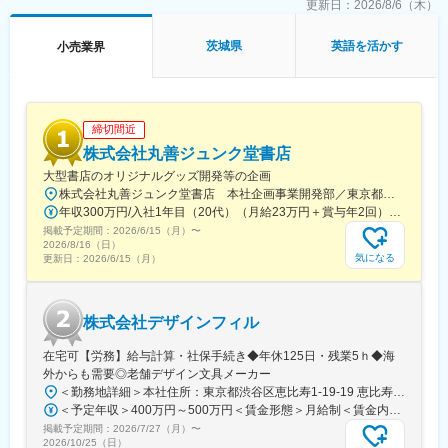
田駅、鴨居駅、二俣川駅、東神奈川駅、みなとみらい駅、金沢文
更新日：
2026/8/6（木）
庫駅、港南台駅、保土ケ谷駅、武蔵小杉駅、武蔵溝ノ口駅、新百
合ケ丘駅、向ケ丘遊園駅、元住吉駅、川崎駅、橋本駅(神奈川県)、
茨城県
英語を活かす
小売業界
相模原駅、横須賀中央駅、平塚駅、大船駅、鎌倉駅、湘南台駅、
藤沢駅、鴨宮駅、茅ケ崎駅、本厚木駅、中央林間駅、大和駅(神奈
川県)、海老名駅(相模線)、相模金子駅、大宮駅(埼玉県)、浦和駅、
東大宮駅、岩槻駅、北与野駅、川越駅、熊谷駅、川口駅、所沢
駅、小手指駅、加須駅、東松山駅、春日部駅、狭山市駅、上尾
締切間近
駅、草加駅、越谷レイクタウン駅、南越谷駅、北越谷駅、蕨駅、
株式会社丸善ジュンク堂書店
戸田公園駅、入間市駅、和光市駅、志木駅、桶川駅、久喜駅、み
大型書店のオリジナルグッズ開発等の企画
ずほ台駅、幸手駅、吉川美南駅、上福岡駅、葭川公園駅、稲毛
株式会社丸善ジュンク堂書店 本社企画事業開発部／東京都中央区新川1-28-23 東京ダイヤビルディング5号館9階★東京メトロ「茅場町駅」徒歩8分★JR・東京メトロ「八丁堀駅」（B4出口）徒歩5分
駅、海浜幕張駅、蘇我駅、本八幡駅(総武線)、船橋駅、松戸駅、新
年収300万円/入社1年目（20代）（月給23万円＋賞与年2回） 年収390万円/入社5年目（30代）（月給30万円＋賞与年2回）
茂原駅、京成成田駅、地区センター駅、実籾駅、柏駅、五井駅、
掲載予定期間：
2026/6/15（月）
〜
村上駅(千葉県)、天王台駅、君津駅、新浦安駅、印西牧の原駅、求
2026/8/16（日）
名駅、水戸駅、小木津駅、土浦駅、石岡駅、研究学園駅、勝田
気になる
更新日：
2026/6/15（月）
駅、守谷駅、鹿島神宮駅、荒川沖駅、高崎駅、西桐生駅、西川田
駅、足利駅、小山駅、北真岡駅、西那須野駅、小樽駅、旭川駅、
新富士駅(北海道)、帯広駅、筒井駅(青森県)、青山駅(岩手県)、柳
株式会社デザインフィル
原駅(岩手県)、あおば通駅、蛇田駅、杜せきのした駅、新利府駅、
四ツ小屋駅、山形駅、天童南駅、西袋駅、南福島駅、郡山駅(福島
在宅可【労務】給与計算・社保手続き◆年休125日・残業5ｈ◆海
県)、泉駅(常磐線)、岡崎駅、開明駅、勝川駅、豊川駅、津島駅、
外からも需要◎老舗デザイン文具メーカー
逢妻駅、土橋駅(愛知県)、西尾駅、羽黒駅(愛知県)、小牧口駅、国
＜勤務地詳細＞本社住所：東京都渋谷区恵比寿1-19-19 恵比寿ビジネスタワー9F勤務地最寄駅：山手線／恵比寿駅受動喫煙対策：屋内全面禁煙変更の範囲：会社の定める事業所
府宮駅、東浦駅、赤池駅(愛知県)、長久手古戦場駅、新静岡駅、浜
＜予定年収＞400万円～500万円＜賃金形態＞月給制＜賃金内訳＞月額（基本給）：267,800円～334,100円＜月給＞267,800円～334,100円＜昇給有無＞有＜残業手当＞有＜給与補足＞賞与：基礎額×平均2か月分（±個人評価）■賞与実績:年2回(6,12月)/昇給：年1回(7月)賃金はあくまでも目安の金額であり、選考を通じて上下する可能性があります。月給(月額)は固定手当を含めた表記です。
松駅、上所駅、南富山駅、金沢駅、越前新保駅、甲斐住吉駅、長
掲載予定期間：
2026/7/27（月）
〜
野駅、松本駅、西笠松駅、高茶屋駅、なんば駅(南海線)、扇町駅
2026/10/25（日）