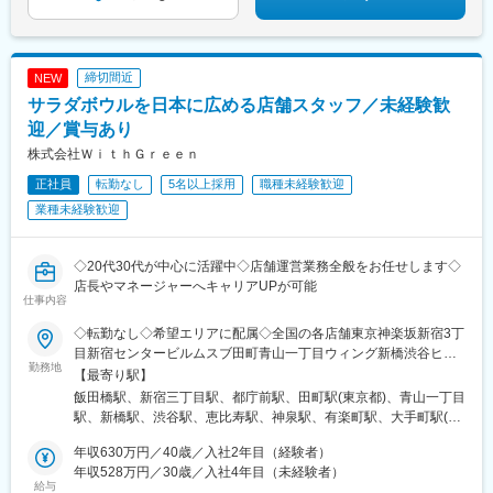
柱駅、伊勢佐木長者町駅、さいたま新都心駅、堺東駅、大阪上本
駅、九品仏駅、高松駅(東京都)、台場駅、汐留駅、新宿御苑前駅、
町駅、京橋駅(大阪府)、江坂駅、大日駅、茨木市駅、高槻市駅、布
新宿西口駅、岩本町駅、東京駅、新秋津駅、程久保駅、春日駅(東
施駅、千鳥橋駅、豊中駅、寝屋川市駅、藤井寺駅、新金岡駅、守
京都)、住吉駅(東京都)、立川駅、陽東３丁目駅、朝倉街道駅、通
口市駅、下松駅(大阪府)、箕面萱野駅、和泉中央駅、今里駅(地下
谷駅、天神駅、祇園駅(福岡県)、平和通駅、三宮・花時計前駅、久
締切間近
NEW
鉄)、鳳駅、近鉄八尾駅、大正駅(大阪府)、弁天町駅、心斎橋駅、
寿川駅、神戸駅(兵庫県)、赤嶺駅、名鉄名古屋駅、矢場町駅、西川
桂駅、京都駅、三宮駅(神戸市営)、西宮北口駅、新在家駅、明石
サラダボウルを日本に広める店舗スタッフ／未経験歓
緑道公園駅、九条駅(京都府)、熊本城・市役所前駅、二本木口駅、
駅、高速長田駅、尼崎駅(阪神線)、伊丹駅(福知山線)、西神中央
迎／賞与あり
追分駅(三重県)、都通駅、高島町駅、高津駅(神奈川県)、日吉町
駅、川西能勢口駅、宝塚駅、滝の茶屋駅、神戸駅(兵庫県)、姫路
駅、第一通り駅、京成津田沼駅、栄町駅(千葉県)、東海神駅、井野
株式会社ＷｉｔｈＧｒｅｅｎ
駅、土山駅、新宿駅(東京メトロ)、代官山駅、銀座一丁目駅、岩本
駅(千葉県)、大阪梅田駅(阪神線)、五島町駅、神谷町駅、表参道
町駅、京急川崎駅、梅田駅(地下鉄)、大阪阿部野橋駅、学習院下
正社員
転勤なし
5名以上採用
職種未経験歓迎
駅、上野御徒町駅、奥沢駅、泉体育館駅、東京国際クルーズター
駅、下神明駅、蓮沼駅、参宮橋駅、芦花公園駅、南阿佐ケ谷駅、
ミナル駅、内幸町駅、西武新宿駅、淡路町駅、二重橋前駅、水道
業種未経験歓迎
王子駅前駅、赤羽岩淵駅、京王八王子駅、府中競馬正門前駅、京
橋駅、立川南駅、天神南駅、旦過駅、三宮駅(神戸新交通)、西元町
急鶴見駅、新杉田駅、葭川公園駅、本八幡駅(都営線)、春日駅(東
駅
京都)、鮫洲駅、月島駅、田原町駅(東京都)、金沢八景駅(横浜シー
◇20代30代が中心に活躍中◇店舗運営業務全般をお任せします◇
サイドライン)、新越谷駅、川越市駅、反町駅、上野御徒町駅、京
店長やマネージャーへキャリアUPが可能
成稲毛駅、地下鉄成増駅、新津田沼駅、戸越駅、北品川駅、新八
仕事内容
柱駅、関内駅、谷町九丁目駅、大阪ビジネスパーク駅、高槻駅、
◇転勤なし◇希望エリアに配属◇全国の各店舗東京神楽坂新宿3丁
ＪＲ河内永和駅、伝法駅、守口駅、今里駅(近鉄線)、ドーム前駅、
目新宿センタービルムスブ田町青山一丁目ウィング新橋渋谷ヒカ
四ツ橋駅、七条駅、神戸三宮駅(阪急・神戸高速)、六甲道駅、山陽
勤務地
リエShinQs東横のれん街恵比寿渋谷道玄坂通有楽町イトシア大手
【最寄り駅】
明石駅、長田駅(神戸市営)、川西池田駅、宝塚南口駅、高速神戸
町日本橋高島屋S.C.銀座ノボ丸の内オアゾ東京ミッドタウン八重
飯田橋駅、新宿三丁目駅、都庁前駅、田町駅(東京都)、青山一丁目
駅、山陽姫路駅、新宿駅、有楽町駅、神田駅(東京都)、中崎町駅、
洲自由が丘北千住マルイ東京ドームシティ ラクーア羽田空港第1
駅、新橋駅、渋谷駅、恵比寿駅、神泉駅、有楽町駅、大手町駅(東
天王寺駅、西早稲田駅、京急蒲田駅、西新宿五丁目駅、飛鳥山
ターミナル錦糸町パルコ吉祥寺マルイルミネ立川日比谷仲通りル
京都)、日比谷駅、東京駅、日本橋駅(東京都)、銀座駅、池袋駅、
駅、府中本町駅、千葉中央駅、京成八幡駅、水道橋駅、品川シー
ミネ荻窪池袋神奈川FOOD&TIME ISETAN YOKOHAMA横浜ポルタ
年収630万円／40歳／入社2年目（経験者）
自由が丘駅、錦糸町駅、北千住駅、後楽園駅、羽田空港第２ター
サイド駅、築地駅、浅草駅、川越駅、御徒町駅、荏原中延駅、高
アトレ川崎埼玉ルミネ大宮浦和パルコ千葉成田空港第１ターミナ
年収528万円／30歳／入社4年目（未経験者）
ミナル駅(東京モノレール・ＡＮＡ利用)、荻窪駅、吉祥寺駅、立川
輪ゲートウェイ駅、みのり台駅、日ノ出町駅、四天王寺前夕陽ケ
給与
ル流山おおたかの森S・C FLAPS店愛知名古屋ラシック名古屋サ