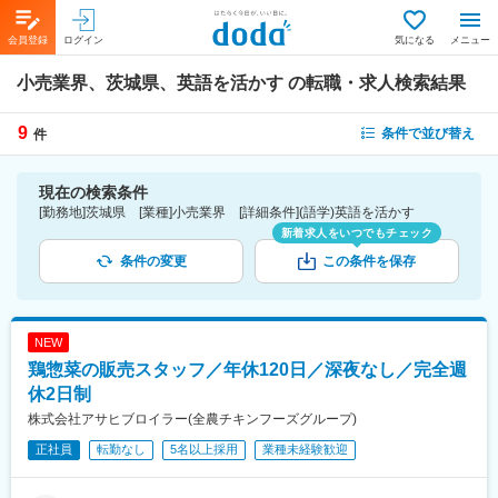
会員登録
ログイン
気になる
メニュー
小売業界、茨城県、英語を活かす
の転職・求人検索結果
9
条件で並び替え
件
現在の検索条件
[勤務地]茨城県 [業種]小売業界 [詳細条件](語学)英語を活かす
新着求人をいつでもチェック
条件の変更
この条件を保存
NEW
鶏惣菜の販売スタッフ／年休120日／深夜なし／完全週
休2日制
株式会社アサヒブロイラー(全農チキンフーズグループ)
正社員
転勤なし
5名以上採用
業種未経験歓迎