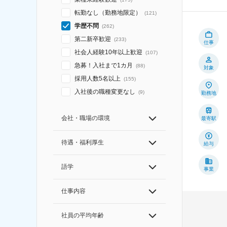
転勤なし（勤務地限定）
(
121
)
学歴不問
(
262
)
第二新卒歓迎
(
233
)
仕事
社会人経験10年以上歓迎
(
107
)
急募！入社まで1カ月
(
88
)
対象
採用人数5名以上
(
155
)
入社後の職種変更なし
(
9
)
勤務地
会社・職場の環境
最寄駅
待遇・福利厚生
給与
語学
事業
仕事内容
社員の平均年齢