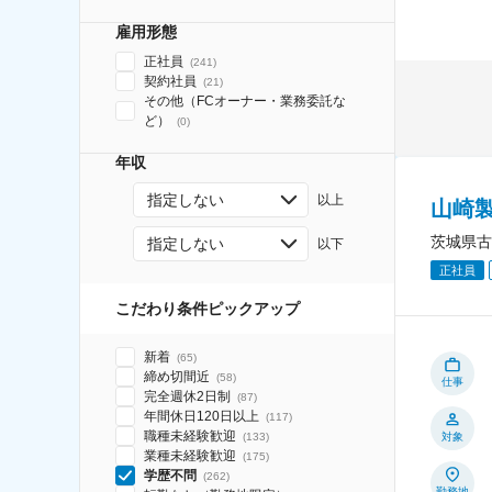
雇用形態
正社員
(
241
)
契約社員
(
21
)
その他（FCオーナー・業務委託な
ど）
(
0
)
年収
指定しない
以上
山崎
茨城県古
指定しない
以下
正社員
こだわり条件ピックアップ
新着
(
65
)
締め切間近
(
58
)
仕事
完全週休2日制
(
87
)
年間休日120日以上
(
117
)
職種未経験歓迎
(
133
)
対象
業種未経験歓迎
(
175
)
学歴不問
(
262
)
勤務地