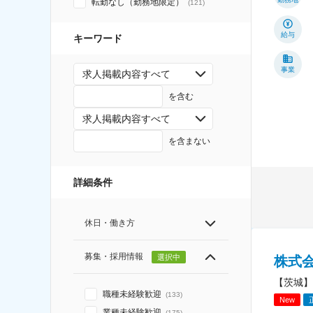
転勤なし（勤務地限定）
(
121
)
給与
キーワード
事業
求人掲載内容すべて
を含む
求人掲載内容すべて
を含まない
詳細条件
休日・働き方
募集・採用情報
選択中
株式
【茨城】
職種未経験歓迎
(
133
)
New
業種未経験歓迎
(
175
)