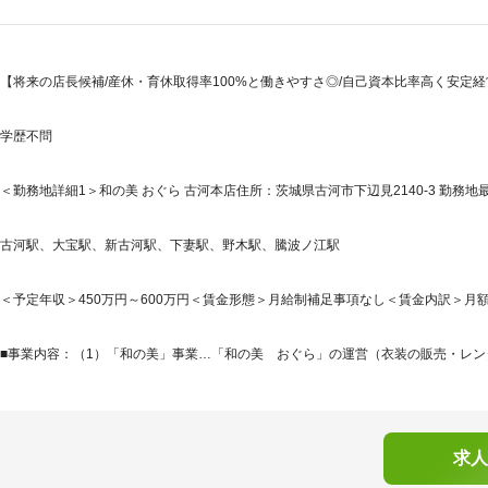
【将来の店長候補/産休・育休取得率100%と働きやすさ◎/自己資本比率高く安定経営
学歴不問
＜勤務地詳細1＞和の美 おぐら 古河本店住所：茨城県古河市下辺見2140-3 勤務地
古河駅、大宝駅、新古河駅、下妻駅、野木駅、騰波ノ江駅
＜予定年収＞450万円～600万円＜賃金形態＞月給制補足事項なし＜賃金内訳＞月額（基本
■事業内容：（1）「和の美」事業…「和の美 おぐら」の運営（衣装の販売・レンタ
求人