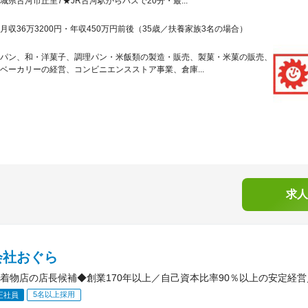
城県古河市丘里7★JR古河駅からバスで20分・最...
月収36万3200円・年収450万円前後（35歳／扶養家族3名の場合）
パン、和・洋菓子、調理パン・米飯類の製造・販売、製菓・米菓の販売、
ベーカリーの経営、コンビニエンスストア事業、倉庫...
求人
会社おぐら
着物店の店長候補◆創業170年以上／自己資本比率90％以上の安定経営
5名以上採用
正社員