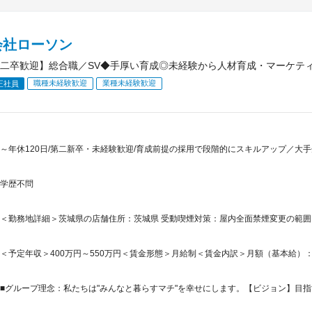
会社ローソン
二卒歓迎】総合職／SV◆手厚い育成◎未経験から人材育成・マーケティ
職種未経験歓迎
業種未経験歓迎
正社員
～年休120日/第二新卒・未経験歓迎/育成前提の採用で段階的にスキルアップ／大
学歴不問
＜勤務地詳細＞茨城県の店舗住所：茨城県 受動喫煙対策：屋内全面禁煙変更の範
＜予定年収＞400万円～550万円＜賃金形態＞月給制＜賃金内訳＞月額（基本給）：209,5
■グループ理念：私たちは"みんなと暮らすマチ"を幸せにします。【ビジョン】目指す