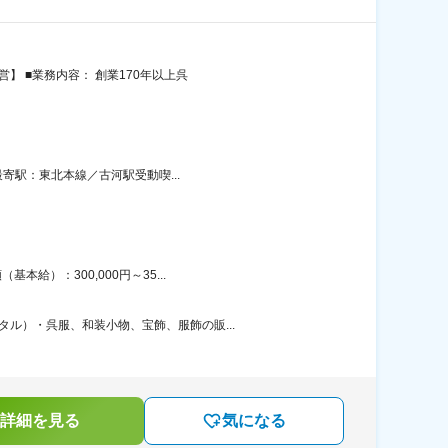
】 ■業務内容： 創業170年以上呉
最寄駅：東北本線／古河駅受動喫...
給）：300,000円～35...
ル）・呉服、和装小物、宝飾、服飾の販...
詳細を見る
気になる