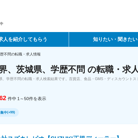
中
求人を紹介してもらう
知りたい・聞きたい
ントサービス
転職ノウハウ
歴不問の転職・求人情報
界、茨城県、学歴不問 の転職・求
サービス
データで見る転職
県、学歴不問の転職・求人検索結果です。百貨店、食品・GMS・ディスカウントス
ーエージェントサービス
コラム・インタビュー
62
件中
1～50
件
を表示
転職Q&A
(
+99
)
募集中