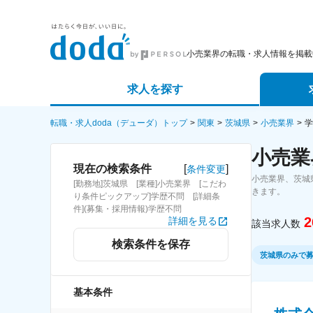
小売業界の転職・求人情報を掲載
求人を探す
詳細条件から探す
エージェ
転職・求人doda（デューダ）トップ
関東
茨城県
小売業界
学
小売業
新着求人から探す
スカウト
[
]
現在の検索条件
条件変更
小売業界、茨城
[勤務地]茨城県 [業種]小売業界 [こだわ
求人特集から探す
パートナ
きます。
り条件ピックアップ]学歴不問 [詳細条
件](募集・採用情報)学歴不問
2
詳細を見る
該当求人数
検索条件を保存
茨城県のみで
基本条件