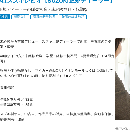
社スズキレピオ【SUZUKI正規ディーラー】
KI正規ディーラーの販売営業／未経験歓迎・転勤なし
転勤なし
職種未経験歓迎
業種未経験歓迎
正社員
未経験から営業デビュー！スズキ正規ディーラーで新車・中古車のご提
案・販売
40歳以下の方／未経験歓迎！学歴・経験一切不問 ※要普通免許（AT限定
可）
転居を伴う転勤なし！マイカー通勤OK！イオンモールつくばに併設して
いるため仕事終わりの買い物も便利です！■スズキア...
荒川沖駅
年収570万円 ／ 32歳
年収380万円 ／ 25歳
スズキ製新車、中古車、部品用品の販売、車検点検整備業、自動車保険、
損害保険代理業
元アパレ