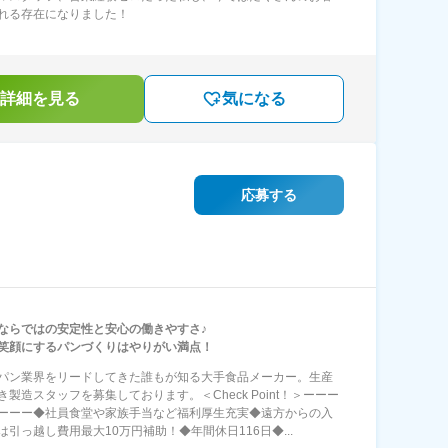
れる存在になりました！
詳細を見る
気になる
応募する
ならではの安定性と安心の働きやすさ♪
笑顔にするパンづくりはやりがい満点！
パン業界をリードしてきた誰もが知る大手食品メーカー。生産
き製造スタッフを募集しております。＜Check Point！＞ーーー
ーーー◆社員食堂や家族手当など福利厚生充実◆遠方からの入
は引っ越し費用最大10万円補助！◆年間休日116日◆...