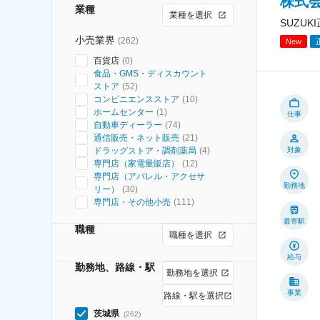
株式会
業種
業種を選択
SUZU
小売業界
(
262
)
New
百貨店
(
0
)
食品・GMS・ディスカウント
ストア
(
52
)
コンビニエンスストア
(
10
)
ホームセンター
(
1
)
仕事
自動車ディーラー
(
74
)
通信販売・ネット販売
(
21
)
ドラッグストア・調剤薬局
(
4
)
対象
専門店（家電量販店）
(
12
)
専門店（アパレル・アクセサ
勤務地
リー）
(
30
)
専門店・その他小売
(
111
)
最寄駅
職種
職種を選択
給与
勤務地、路線・駅
勤務地を選択
事業
路線・駅を選択
茨城県
(
262
)