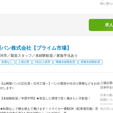
様に頼ら
求人
製パン株式会社【プライム市場】
河市／製造スタッフ／未経験歓迎／家族手当あり
転勤なし
上場企業
5名以上採用
職種未経験歓迎
業種未経験歓迎
上場企業
【山崎製パンの正社員＜古河工場＞】パンの製造や仕分け業務などをお任
日本中を
せします♪
日本の製
【未経験歓迎／学歴不問】★安定した環境で長く働きたい方歓迎！
好調につ
ーーーー
★転勤なしで腰を据えて働けます！☆マイカー通勤OK（駐車場完備）茨
社の方に