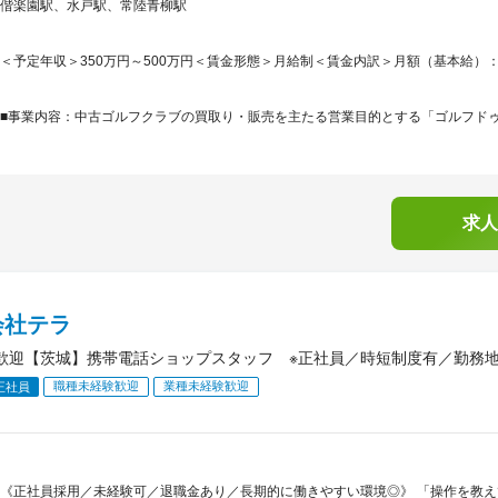
偕楽園駅、水戸駅、常陸青柳駅
＜予定年収＞350万円～500万円＜賃金形態＞月給制＜賃金内訳＞月額（基本給）：207,0
■事業内容：中古ゴルフクラブの買取り・販売を主たる営業目的とする「ゴルフドゥ！
求人
会社テラ
歓迎【茨城】携帯電話ショップスタッフ ※正社員／時短制度有／勤務
職種未経験歓迎
業種未経験歓迎
正社員
《正社員採用／未経験可／退職金あり／長期的に働きやすい環境◎》 「操作を教