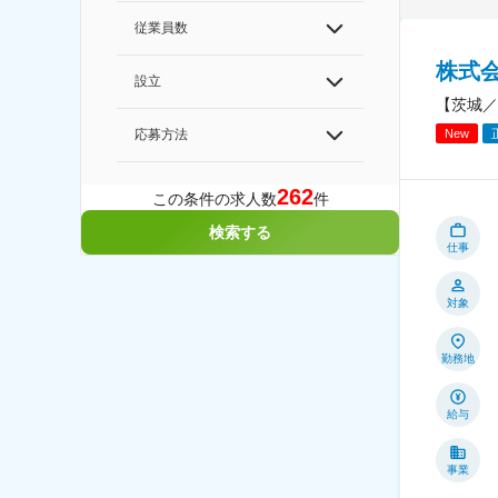
従業員数
株式
設立
【茨城／
応募方法
New
262
この条件の求人数
件
検索する
仕事
対象
勤務地
給与
事業